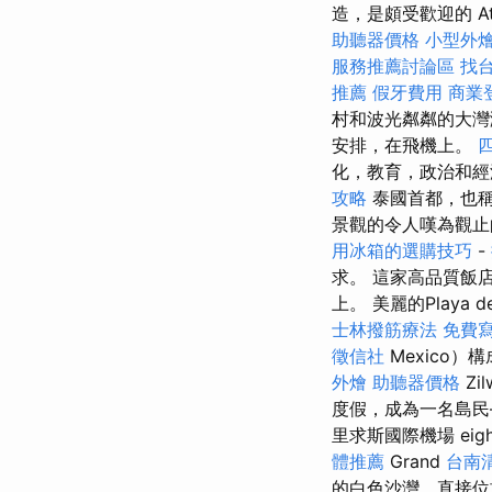
造，是頗受歡迎的 At
助聽器價格
小型外
服務推薦討論區
找
推薦
假牙費用
商業
村和波光粼粼的大灣
安排，在飛機上。
化，教育，政治和
攻略
泰國首都，也
景觀的令人嘆為觀止
用冰箱的選購技巧
-
求。 這家高品質飯
上。 美麗的Playa 
士林撥筋療法
免費
徵信社
Mexico
外燴
助聽器價格
Zi
度假，成為一名島民——
里求斯國際機場 eigh
體推薦
Grand
台南
的白色沙灣，直接