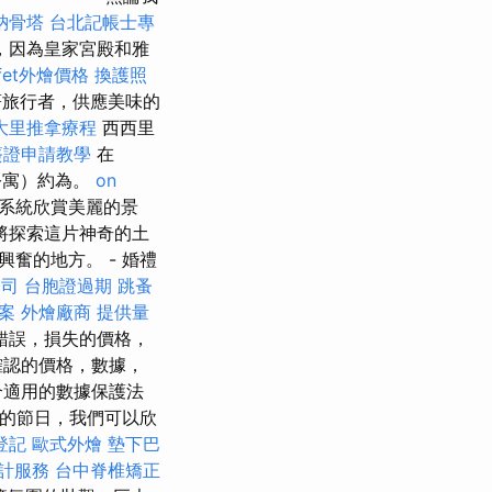
納骨塔
台北記帳士專
，因為皇家宮殿和雅
ffet外燴價格
換護照
旅行者，供應美味的
大里推拿療程
西西里
簽證申請教學
在
（公寓）約為。
on
系統欣賞美麗的景
將探索這片神奇的土
奮的地方。 - 婚禮
公司
台胞證過期
跳蚤
檔案
外燴廠商
提供量
錯誤，損失的價格，
確認的價格，數據，
合適用的數據保護法
最壯觀的節日，我們可以欣
登記
歐式外燴
墊下巴
計服務
台中脊椎矯正