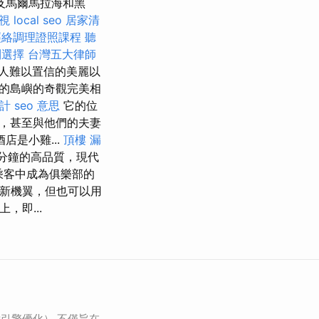
及馬爾馬拉海和黑
視
local seo
居家清
經絡調理證照課程
聽
利選擇
台灣五大律師
人難以置信的美麗以
的島嶼的奇觀完美相
計
seo 意思
它的位
，甚至與他們的夫妻
店是小雞...
頂樓 漏
0分鐘的高品質，現代
乘客中成為俱樂部的
l的新機翼，但也可以用
上，即...
索引擎優化） 不僅旨在