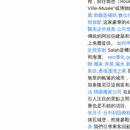
裡，前往魯恩（Ro
Ville-Musé
薦
助聽器補助
數位
頸放鬆
這家豪華的4
醫美診所推薦
公司
傳統的阿拉伯建築
上免費提供。
如何
近視雷射
Salah
和海灘。
seo優化
g
辦
搬家
房屋 漏水
新店
產後護理之家
無章的帳篷的城市，今
加泰隆尼亞這個富有
法
桃園搬家公司
在建
引人注目的景點之間
賽也是不錯的項目
坐月子
台中刮痧療
德瓦城堡，然後參
美
我們引導乘客回顧