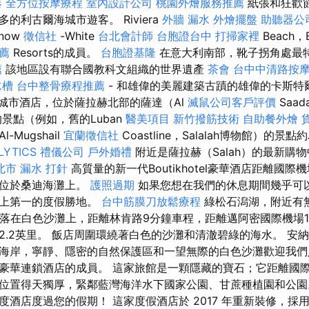
器
全方位按摩療程
室內設計公司
桃園外燴服務推薦
紙張和狂歡
的利古爾海城市遊客。 Riviera
外牆 漏水
外燴擺盤
助聽器公
now
徵信社
-White
台北會計師
台胞證台中
打掃家裡
Beach，B
薦
Resorts的成員。
台胞證基隆
在意大利南部，靴子拐角處最
薦
該地區設有聯合國教科文組織的世界遺產
茶會
台中中清路按
水槽
台中整骨療程推薦
- 和雄偉的美麗建築古蹟的雄偉的卡斯特
室城市酒店，位於薩拉赫北部的薩達（Al
滅鼠公司客戶評價
Saa
景點（例如，舊的Luban
醫美項目
新竹撥筋技術
自助餐外燴
l-Mugshail
宜蘭徵信社
Coastline，Salalah博物館）的景
LYTICS
禮儀公司
戶外婚禮
附近是薩拉赫（Salah）的最新購
北市
漏水 打針
高質量的新一代Boutikhotel豪華酒店距離國際
接位於桑迪海灘上。
護照過期
如果您想在我們的休息期間幾乎可
島上第一的度假勝地。
台中筋膜刀放鬆療程
綠松石潟湖，附近有
店坐落在白色沙灘上，距離林肯路9分鐘車程，距離邁阿密國際機場1
2.2英里。 飯店周圍環繞著白色的沙灘和清澈碧綠的海水。 安
海岸，寧靜、隱密的自然保護區和一望無際的白色沙灘歡迎我們
豪華連鎖酒店的成員。 這家旅館是一顆隱藏的寶石；它距離國際機
位置得天獨厚，緊鄰藍灣海洋水下國家公園、甘蔗種植園和公園
度酒店度過您的假期！ 這家度假酒店於 2017 年重新裝修，採