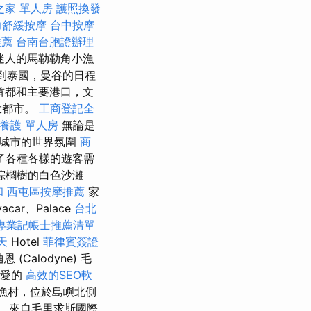
之家 單人房
護照換發
力舒緩按摩
台中按摩
推薦
台南台胞證辦理
迷人的馬勒勒角小漁
到泰國，曼谷的日程
首都和主要港口，文
大都市。
工商登記全
養護 單人房
無論是
是城市的世界氛圍
商
了各種各樣的遊客需
棕櫚樹的白色沙灘
和
西屯區按摩推薦
家
acar、Palace
台北
專業記帳士推薦清單
天
Hotel
菲律賓簽證
Calodyne) 毛
可愛的
高效的SEO軟
漁村，位於島嶼北側
，來自毛里求斯國際