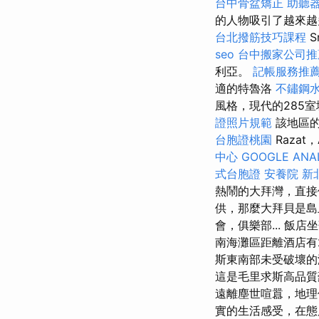
台中骨盆矯正
助聽
的人物吸引了越來越多
台北撥筋技巧課程
S
seo
台中搬家公司推
利亞。
記帳服務推
適的特魯洛
不鏽鋼
風格，現代的285
證照片規範
該地區的
台胞證桃園
Razat，A
中心
GOOGLE ANA
式台胞證
安養院 新
熱鬧的大拜灣，直
供，那麼大拜貝是
會，俱樂部... 飯
南海灘區距離酒店有
斯東南部未受破壞的
這是毛里求斯高品質
遠離塵世喧囂，地理
實的生活感受，在態