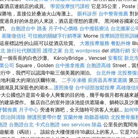
迪森酒店連鎖店的成員。
學習按摩技巧課程
它是35公里，Poste
平靜度假勝地，直接位於桑迪火山海灘上。
眼科診所
台中整骨推薦
對
度過良好的休息的人來說，酒店是理想的選擇。 黑河峽谷國家
我們。
台胞證台中
跳蚤
月子中心價格
台中撥筋療法
台北搬家公
e
基隆徵信社
可信賴的關鍵字行銷專家
Morne
按摩師證照班訓
這座標誌性的山區可以從酒店欣賞。
大雅按摩服務
餐點外燴
B
台北
旅行社代辦護照
護理之家 台北
wordpress
del
網路行銷
安
一個長長的白色沙灘。 KárolyBridge，Vencsel
安養院 新北
業公司
Square，Golden
台中推拿推薦
台胞證高雄
Street
旅行中，我們可以認識中歐三個美麗的湖泊。
台北外燴
北投整復
奧地利最大的湖泊沃爾特湖。
二手冷凍櫃
廚房器具專業選購
第三
湖及其深藍色的湖水...
護照換發
台中頭部放鬆按摩
高雄徵信
大公國也許是當今最令人興奮的目的地，幾乎每個月都有越來
的建築傑作。 飯店自己的室外游泳池提供遮陽傘、躺椅以及沙
牙醫推薦
月子中心
旁邊有酒吧，全天隨時可供客人光顧...
如何
蚤防治與清除
辦護照要帶什麼
宜蘭外燴
助聽器補助
北投整骨服
胞證
台胞證台北
卡式台胞證
seo services
除蟲
公里長的寬闊海
艇港（碼頭）。 該綜合大樓僅接待18歲以上的客人... 它是7