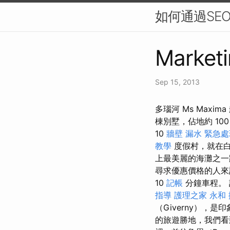
如何通過SE
Marketi
Sep 15, 2013
多瑙河 Ms Maxi
棟別墅，佔地約 10
10
牆壁 漏水 緊急
教學
度假村，就在
上最美麗的海灘之
尋求優惠價格的人來
10
記帳
分鐘車程。
指導
護理之家 永和
（Giverny），是
的旅遊勝地，我們