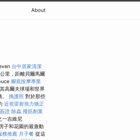
About
even
台中居家清潔
公里，距離貝爾馬爾
uce
腳底按摩專業
其高爾夫球場和世界
務。
換護照
對於那些
約
近視雷射視力矯正
簽證
除蟲
撥筋創業
之一吉維尼
的房子和花園的最激動
服務推薦
月子餐
從這