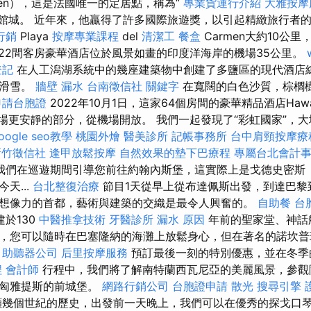
uen），這是法國唯一的定居點，稱為“
專業貨運行介紹
大雅按
e”或博物館城。 近年來，他贏得了許多國際旅遊獎，以引起精緻旅行者
行銷
Playa
按摩專業課程
del
清潔工
餐盒
Carmen大約10公
22間客房豪華酒店位於風景如畫的印度洋海岸的機場35公里。
登記
在人工潟湖系統中的幾座建築物中創建了多鹽區的現代酒店
和滑雪。
牆壁 漏水
台南徵信社
關鍵字
在寬闊的白色沙質，棕櫚
申請台胞證
2022年10月1日，這家64個房間的豪華精品酒店Haw
是機場更安靜的部分，從機場開放。 我們一起發現了“彩虹國家”，
oogle seo教學
桃園外燴
醫美診所
記帳事務所
台中肩頸按摩
新竹徵信社
逢甲放鬆按摩
自然效果的墊下巴療程
專屬台北會計
我們在巡遊期間引導您前往約翰內斯堡，這實際上是戈德史密斯（Go
天...
台北整復治療
節目1天從早上從布達佩斯出發，到達巴黎
想像力的首都，藝術與建築的交織是最令人興奮的。
自助餐
台
於130
中醫推拿技術
牙醫診所
漏水 原因
年前的聖家堂、神話
，您可以隨時在巴塞隆納的海灘上放鬆身心，但在著名的諾坎普
。
助聽器公司
后里按摩服務
預訂最後一刻的特別優惠，並在冬季
程
會計師
行程中，我們將了解南特蘭西瓦尼亞的美麗風景，參觀
觀匈雅提斯的前城堡。
網路行銷公司
台胞證申請
散光
搜尋引擎
幾個世紀的歷史，出發前一天晚上，我們可以在優秀的探戈口