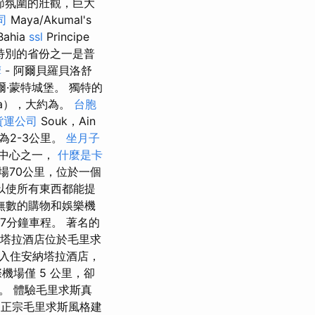
節氛圍的壯觀，巨大
司
Maya/Akumal's
ahia
ssl
Principe
特別的省份之一是普
摩
- 阿爾貝羅貝洛舒
爾·蒙特城堡。 獨特的
da），大約為。
台胞
貨運公司
Souk，Ain
點約為2-3公里。
坐月子
物中心之一，
什麼是卡
機場70公里，位於一個
以使所有東西都能提
無數的購物和娛樂機
7分鐘車程。 著名的
納塔拉酒店位於毛里求
入住安納塔拉酒店，
場僅 5 公里，卻
。 體驗毛里求斯真
用正宗毛里求斯風格建