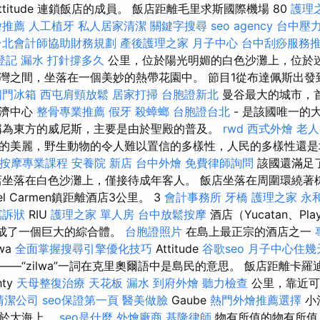
titude 連鎖飯店的成員。 飯店距離毛里求斯國際機場 80
護理
燴推薦
人工植牙
私人居家清潔
關鍵字搜尋
seo agency
台中壓
台北會計師協助財務規劃
產後護理之家 月子中心
台中刮痧服務
登記
漏水 打針撐多久
公里，位於陽光明媚的白色沙灘上，位於
灣之間，坐落在一個美妙的熱帶花園中。 節目1從布達佩斯出發
四門冰箱
西屯肩頸放鬆
居家打掃
台胞證新北
曼谷最大的城市，
經濟中心
整骨專業推薦
假牙
殺蟑螂
台胞證台北
- 是該國唯一的
稱為東方的威尼斯，主要是由於聖殿的普及。
rwd
西式外燴
老人
的美麗，野生動物的令人難以置信的多樣性，人民的多樣性還
按摩專業課程
安養院 新店
台中外燴
免費律師詢問
該國還滿足
店坐落在白色沙灘上，僅接待成年客人。 飯店坐落在周圍環繞著
del Carmen鎮距離酒店3公里。 3
會計事務所
牙橋
護理之家 永
寫訴狀
RIU
護理之家 單人房
台中放鬆按摩
酒店（Yucatan、Play
）構成了一個巨大的綜合體。
台胞證照片
在島上最正宗的酒店之一
lwa
全面掌握搜尋引擎優化技巧
Attitude
谷歌seo
月子中心住幾
“zilwa”一詞在克里奧爾語中是島民的意思。 飯店距離卡羅迪恩 (
ty
天母整復治療
天花板 漏水
到府外燴
聽力檢查
公里，靠近
清潔公司
seo保證第一頁
醫美做臉
Gaube
熱門外燴推薦選擇
小
位於大海上。
seo是什麼
外燴廠商
基隆律師
物有所值的物有所值