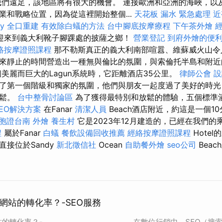
我們遠足，該地區將有很大的機會。 連接歐洲和亞洲的海峽，以
業和戰略位置，因為從這裡開始整個...
天花板 漏水 緊急處理
近
y
全口重建
有效除白蟻的方法
台中腳底按摩療程
下午茶外燴
迎來到義大利靴子腳踝處的披薩之鄉！
營業登記
到府外燴的便
絡按摩證照課程
那不勒斯真正的義大利南部喧囂、維蘇威火山令
來靜止的時間營造出一種無與倫比的氛圍，與索倫托半島和附近
美麗而巨大的Lagun系統時，它距離酒店35公里。
律師公會
設
了第一個階級和獨家的氛圍，他們與朋友一起度過了美好的時光
放鬆。
台中整骨討論區
為了獲得最特別和放鬆的體驗，五個標準酒
EO解決方案
在Fanar
清潔人員
Beach酒店附近，約這是一個1
胞證台南
外燴
養生村
它是2023年12月建造的，已經在我們的
程
屬於Fanar
白蟻
餐飲設備回收推薦
經絡按摩證照課程
Hote
接位於Sandy
新北徵信社
Ocean
自助餐外燴
seo公司
Beach
網站的轉化率？-SEO服務
站的轉化率？-
在數位行銷中，SEO（搜