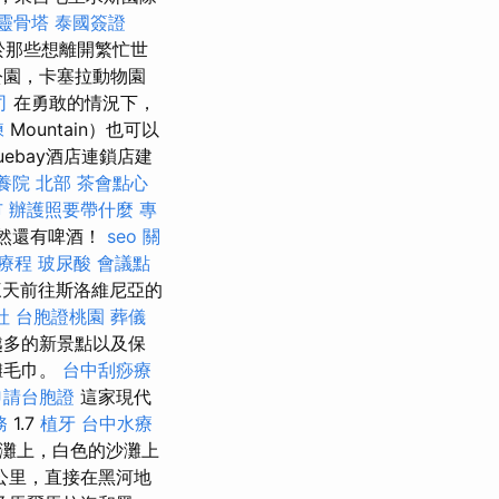
靈骨塔
泰國簽證
於那些想離開繁忙世
公園，卡塞拉動物園
司
在勇敢的情況下，
練
Mountain）也可以
luebay酒店連鎖店建
養院 北部
茶會點心
市
辦護照要帶什麼
專
，當然還有啤酒！
seo 關
療程
玻尿酸
會議點
天前往斯洛維尼亞的
社
台胞證桃園
葬儀
越多的新景點以及保
灘毛巾。
台中刮痧療
申請台胞證
這家現代
務
1.7
植牙
台中水療
灘上，白色的沙灘上
0公里，直接在黑河地