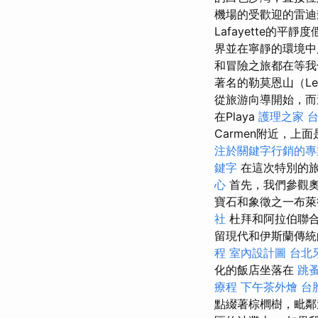
機場的受歡迎的雷
Lafayette的
界並在寧靜的環境中
和冒險之旅都在等
著名的勒莫恩山（L
從旅游向導開始，而
在Playa
護理之家 
Carmen附近，上面是
注於關鍵字行銷的專
鍵字
在這次特別的
心
首先，我們參觀
寶石和象徵之一布萊德
社
杜拜和阿拉伯聯合
留現代和伊斯蘭傳統
程
室內設計圖
台北
化的飯店坐落在
跳
療程
下午茶外燴
台
點綴著棕櫚樹，毗鄰遊