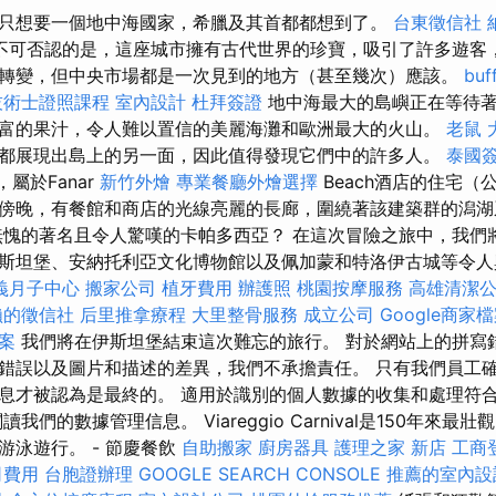
只想要一個地中海國家，希臘及其首都都想到了。
台東徵信社
不可否認的是，這座城市擁有古代世界的珍寶，吸引了許多遊客
轉變，但中央市場都是一次見到的地方（甚至幾次）應該。
bu
技術士證照課程
室內設計
杜拜簽證
地中海最大的島嶼正在等待著
富的果汁，令人難以置信的美麗海灘和歐洲最大的火山。
老鼠
都展現出島上的另一面，因此值得發現它們中的許多人。
泰國
，屬於Fanar
新竹外燴
專業餐廳外燴選擇
Beach酒店的住宅
傍晚，有餐館和商店的光線亮麗的長廊，圍繞著該建築群的潟湖
無愧的著名且令人驚嘆的卡帕多西亞？ 在這次冒險之旅中，我們
斯坦堡、安納托利亞文化博物館以及佩加蒙和特洛伊古城等令人興
義月子中心
搬家公司
植牙費用
辦護照
桃園按摩服務
高雄清潔
賴的徵信社
后里推拿療程
大里整骨服務
成立公司
Google商家
案
我們將在伊斯坦堡結束這次難忘的旅行。 對於網站上的拼寫
錯誤以及圖片和描述的差異，我們不承擔責任。 只有我們員工
息才被認為是最終的。 適用於識別的個人數據的收集和處理符
我們的數據管理信息。 Viareggio Carnival是150年來
游泳遊行。 - 節慶餐飲
自助搬家
廚房器具
護理之家 新店
工商
司費用
台胞證辦理
GOOGLE SEARCH CONSOLE
推薦的室內設