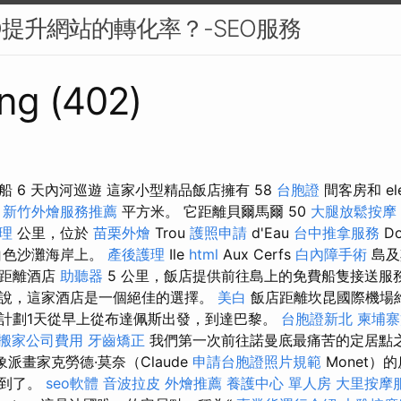
O提升網站的轉化率？-SEO服務
ng (402)
ma 船 6 天內河巡遊 這家小型精品飯店擁有 58
台胞證
間客房和 el
0
新竹外燴服務推薦
平方米。 它距離貝爾馬爾 50
大腿放鬆按摩
處理
公里，位於
苗栗外燴
Trou
護照申請
d'Eau
台中推拿服務
Do
白色沙灘海岸上。
產後護理
Ile
html
Aux Cerfs
白內障手術
島及
一距離酒店
助聽器
5 公里，飯店提供前往島上的免費船隻接送服
說，這家酒店是一個絕佳的選擇。
美白
飯店距離坎昆國際機場
 計劃1天從早上從布達佩斯出發，到達巴黎。
台胞證新北
柬埔寨
搬家公司費用
牙齒矯正
我們第一次前往諾曼底最痛苦的定居點
印象派畫家克勞德·莫奈（Claude
申請台胞證照片規範
Monet）
看到了。
seo軟體
音波拉皮
外燴推薦
養護中心 單人房
大里按摩