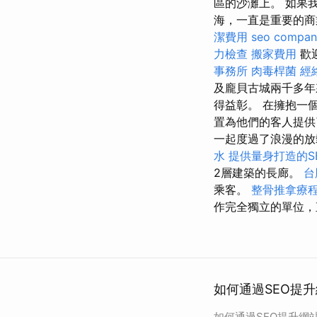
區的沙灘上。 如果
海，一直是重要的商
潔費用
seo compan
力檢查
搬家費用
歡
事務所
肉毒桿菌
經
及龐貝古城兩千多年
得益彰。 在擁抱一個
置為他們的客人提供
一起度過了浪漫的
水
提供量身打造的S
2層建築的長廊。
台
乘客。
整骨推拿療
作完全獨立的單位，直
如何通過SEO提升
如何通過SEO提升網