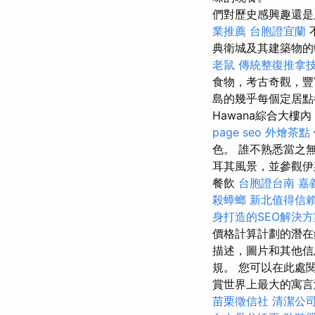
們對歷史感興趣還是
業推薦
台胞證宜蘭
典衛城及其建築物的
老鼠
傳統整復推拿
食物，考古奇觀，豐
島的幾乎每個定居點
Hawana綜合大樓內
page seo
外燴茶點
色。 誰不熟悉當之
耳其風景，並參觀伊
餐飲
台胞證台南
嘉
殺蟑螂
新北值得信
身打造的SEO解決方
價格計算計劃的潛在
描述，圖片和其他信
規。 您可以在此處閱讀
賞世界上最大的寓言
苗栗徵信社
清潔公