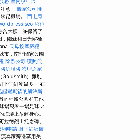
摩服務
室內設計師
的注意。
搬家公司推
里，坎昆機場。
西屯肩
wordpress seo
塔位
綜合大樓，並保留了
樹，陽傘和日光躺椅
ana
天母按摩療程
大城市，南非國家公園
療程
除蟲公司
護照代
事務所服務
護理之家
ldsmith）雜亂
到下午到波爾多。 在
胞證過期後的解決辦
般的桂爾公園和其他
球場觀看一場足球比
的海灘上放鬆身心。
阿拉德烈士紀念碑、
護照申請
眼下細紋醫
琴演奏家旁邊享用美