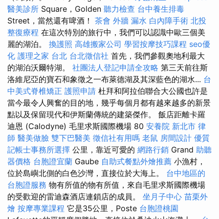
醫美診所
Square，Golden
聽力檢查
台中養生排毒
Street，當然還有啤酒！
茶會
外牆 漏水
白內障手術
北投
整復療程
在這次特別的旅行中，我們可以認識中歐三個美
麗的湖泊。
換護照
高雄搬家公司
學習按摩技巧課程
seo優
化
護理之家 台北
台北徵信社
首先，我們參觀奧地利最大
的湖泊沃爾特湖。
社團法人登記申請全攻略
第三天前往斯
洛維尼亞的寶石和象徵之一布萊德湖及其深藍色的湖水...
台
中美式脊椎矯正
護照申請
杜拜和阿拉伯聯合大公國也許是
當今最令人興奮的目的地，幾乎每個月都有越來越多的新景
點以及保留現代和伊斯蘭傳統的建築傑作。 飯店距離卡羅
迪恩 (Calodyne) 毛里求斯國際機場 80
安養院 新北市
律
師
醫美做臉
雙下巴醫美
徵信社有用嗎
老鼠
房間設計
優質
記帳士事務所選擇
公里，靠近可愛的
網路行銷
Grand
助聽
器價格
台胞證宜蘭
Gaube
自助式餐點外燴推薦
小漁村，
位於島嶼北側的白色沙灣，直接位於大海上。
台中地區的
台胞證服務
物有所值的物有所值，來自毛里求斯國際機場
的受歡迎的雷迪森酒店連鎖店的成員。
坐月子中心
苗栗外
燴
按摩專業課程
它是35公里，Poste
台胞證桃園