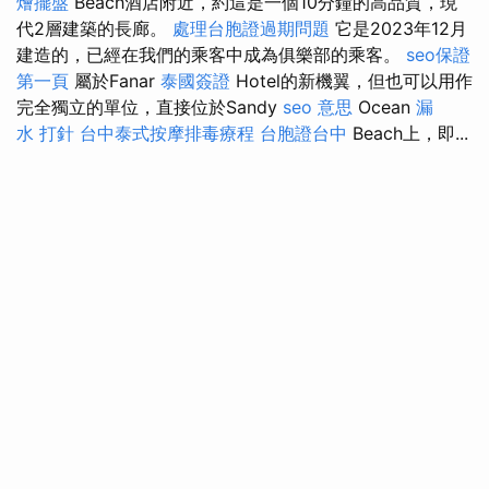
燴擺盤
Beach酒店附近，約這是一個10分鐘的高品質，現
代2層建築的長廊。
處理台胞證過期問題
它是2023年12月
建造的，已經在我們的乘客中成為俱樂部的乘客。
seo保證
第一頁
屬於Fanar
泰國簽證
Hotel的新機翼，但也可以用作
完全獨立的單位，直接位於Sandy
seo 意思
Ocean
漏
水 打針
台中泰式按摩排毒療程
台胞證台中
Beach上，即...