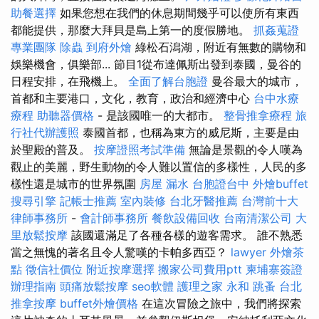
助餐選擇
如果您想在我們的休息期間幾乎可以使所有東西
都能提供，那麼大拜貝是島上第一的度假勝地。
抓姦蒐證
專業團隊
除蟲
到府外燴
綠松石潟湖，附近有無數的購物和
娛樂機會，俱樂部... 節目1從布達佩斯出發到泰國，曼谷的
日程安排，在飛機上。
全面了解台胞證
曼谷最大的城市，
首都和主要港口，文化，教育，政治和經濟中心
台中水療
療程
助聽器價格
- 是該國唯一的大都市。
整骨推拿療程
旅
行社代辦護照
泰國首都，也稱為東方的威尼斯，主要是由
於聖殿的普及。
按摩證照考試準備
無論是景觀的令人嘆為
觀止的美麗，野生動物的令人難以置信的多樣性，人民的多
樣性還是城市的世界氛圍
房屋 漏水
台胞證台中
外燴buffet
搜尋引擎
記帳士推薦
室內裝修
台北牙醫推薦
台灣前十大
律師事務所
-
會計師事務所
餐飲設備回收
台南清潔公司
大
里放鬆按摩
該國還滿足了各種各樣的遊客需求。 誰不熟悉
當之無愧的著名且令人驚嘆的卡帕多西亞？
lawyer
外燴茶
點
徵信社價位
附近按摩選擇
搬家公司費用ptt
柬埔寨簽證
辦理指南
頭痛放鬆按摩
seo軟體
護理之家 永和
跳蚤
台北
推拿按摩
buffet外燴價格
在這次冒險之旅中，我們將探索