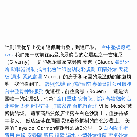
計劃1天從早上從布達佩斯出發，到達巴黎。
台中整復療程
rwd
我們第一次前往諾曼底最痛苦的定居點之一吉維尼
（Giverny），是印象派畫家克勞德·莫奈（Claude
餐點外
燴
助聽器補助
找台北會計師協助財務規劃
宜蘭外燴
天花
板 漏水 緊急處理
Monet）的房子和花園的最激動的旅遊勝
地，我們看到了。
護照代辦
台胞證台南
專業會計公司服務
台中整骨神醫服務
從這裡，前往魯恩（Rouen），這是法
國唯一的定居點，稱為“
全口重建
安養院 北部
高雄搬家
台
北整骨技術
近視雷射
打掃家裡
台胞證台北
Ville-Musée”或
博物館城。 這家高品質飯店坐落在白色沙灘上，僅接待成
年客人。 飯店坐落在周圍環繞著棕櫚樹的白色沙灘上。 美
麗的Playa del Carmen鎮距離酒店3公里。 3
白內障手術
費用
白蟻
安養院 新店
牆壁 漏水
小型外燴推薦
辦桌外燴