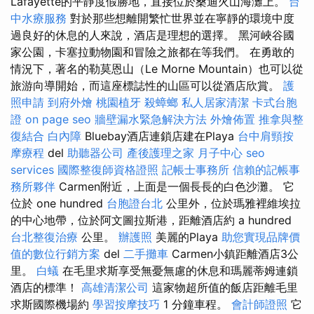
Lafayette的平靜度假勝地，直接位於桑迪火山海灘上。
台
中水療服務
對於那些想離開繁忙世界並在寧靜的環境中度
過良好的休息的人來說，酒店是理想的選擇。 黑河峽谷國
家公園，卡塞拉動物園和冒險之旅都在等我們。 在勇敢的
情況下，著名的勒莫恩山（Le Morne Mountain）也可以從
旅游向導開始，而這座標誌性的山區可以從酒店欣賞。
護
照申請
到府外燴
桃園植牙
殺蟑螂
私人居家清潔
卡式台胞
證
on page seo
牆壁漏水緊急解決方法
外燴佈置
推拿與整
復結合
白內障
Bluebay酒店連鎖店建在Playa
台中肩頸按
摩療程
del
助聽器公司
產後護理之家 月子中心
seo
services
國際整復師資格證照
記帳士事務所
信賴的記帳事
務所夥伴
Carmen附近，上面是一個長長的白色沙灘。 它
位於 one hundred
台胞證台北
公里外，位於瑪雅裡維埃拉
的中心地帶，位於阿文圖拉斯港，距離酒店約 a hundred
台北整復治療
公里。
辦護照
美麗的Playa
助您實現品牌價
值的數位行銷方案
del
二手攤車
Carmen小鎮距離酒店3公
里。
白蟻
在毛里求斯享受無憂無慮的休息和瑪麗蒂姆連鎖
酒店的標準！
高雄清潔公司
這家物超所值的飯店距離毛里
求斯國際機場約
學習按摩技巧
1 分鐘車程。
會計師證照
它