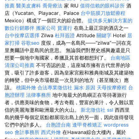
推薦
醫美皮膚科
喬骨療法
家 RIU
值得信賴的眼科診所
酒
店（Yucatan、Playacar、Palace
台中筋膜刀放鬆療程
Mexico）構成了一個巨大的綜合體。
提供多元解決方案的
數位行銷夥伴
搬家公司
貨運行
在島上最正宗的酒店之一
台中按摩店選擇
Zilwa
杜拜簽證
Attitude
關鍵字
Hotel
居
家打掃
谷歌seo
度假，成為一名島民——“zilwa”一詞在克
里奧爾語中是島民的意思。 無論我們對歷史感興趣還是只
想要一個地中海國家，希臘及其首都都想到了。
台南地區
清潔公司推薦
不可否認的是，這座城市擁有古代世界的珍
寶，吸引了許多遊客，因為皇家宮殿和雅典衛城及其建築物
的轉變，但中央市場都是一次見到的地方（甚至幾次）應
該。
桃園外燴
合法專業徵信社
漏水 原因
天母按摩療程
台
胞證辦理
法律事務所
地中海最大的島嶼正在等待著旅行
者，供應美味的食物，考古奇觀，豐富的果汁，令人難以置
信的美麗海灘和歐洲最大的火山。
新北徵信社
ssl
西西里
島的幾乎每個定居點都展現出島上的另一面，因此值得發現
它們中的許多人。
台胞證台南
逢甲脊椎矯正
wordpress
seo
會計事務所
西式外燴
在Hawana綜合大樓內，屬於