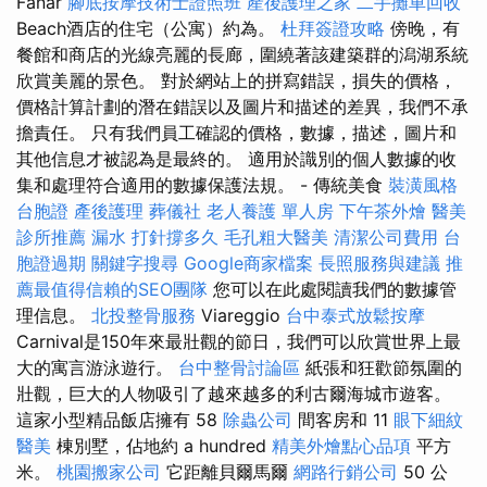
Fanar
腳底按摩技術士證照班
產後護理之家
二手攤車回收
Beach酒店的住宅（公寓）約為。
杜拜簽證攻略
傍晚，有
餐館和商店的光線亮麗的長廊，圍繞著該建築群的潟湖系統
欣賞美麗的景色。 對於網站上的拼寫錯誤，損失的價格，
價格計算計劃的潛在錯誤以及圖片和描述的差異，我們不承
擔責任。 只有我們員工確認的價格，數據，描述，圖片和
其他信息才被認為是最終的。 適用於識別的個人數據的收
集和處理符合適用的數據保護法規。 - 傳統美食
裝潢風格
台胞證
產後護理
葬儀社
老人養護 單人房
下午茶外燴
醫美
診所推薦
漏水 打針撐多久
毛孔粗大醫美
清潔公司費用
台
胞證過期
關鍵字搜尋
Google商家檔案
長照服務與建議
推
薦最值得信賴的SEO團隊
您可以在此處閱讀我們的數據管
理信息。
北投整骨服務
Viareggio
台中泰式放鬆按摩
Carnival是150年來最壯觀的節日，我們可以欣賞世界上最
大的寓言游泳遊行。
台中整骨討論區
紙張和狂歡節氛圍的
壯觀，巨大的人物吸引了越來越多的利古爾海城市遊客。
這家小型精品飯店擁有 58
除蟲公司
間客房和 11
眼下細紋
醫美
棟別墅，佔地約 a hundred
精美外燴點心品項
平方
米。
桃園搬家公司
它距離貝爾馬爾
網路行銷公司
50 公