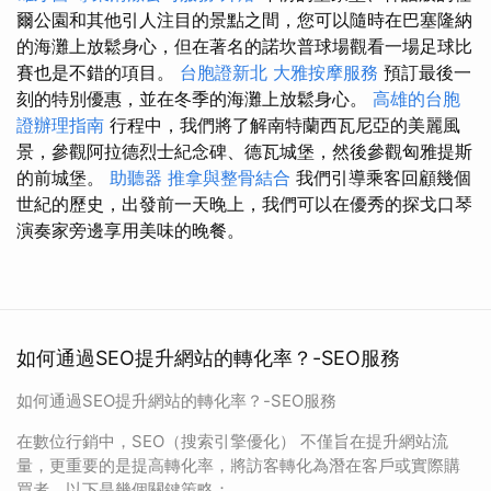
爾公園和其他引人注目的景點之間，您可以隨時在巴塞隆納
的海灘上放鬆身心，但在著名的諾坎普球場觀看一場足球比
賽也是不錯的項目。
台胞證新北
大雅按摩服務
預訂最後一
刻的特別優惠，並在冬季的海灘上放鬆身心。
高雄的台胞
證辦理指南
行程中，我們將了解南特蘭西瓦尼亞的美麗風
景，參觀阿拉德烈士紀念碑、德瓦城堡，然後參觀匈雅提斯
的前城堡。
助聽器
推拿與整骨結合
我們引導乘客回顧幾個
世紀的歷史，出發前一天晚上，我們可以在優秀的探戈口琴
演奏家旁邊享用美味的晚餐。
如何通過SEO提升網站的轉化率？-SEO服務
如何通過SEO提升網站的轉化率？-SEO服務
在數位行銷中，SEO（搜索引擎優化） 不僅旨在提升網站流
量，更重要的是提高轉化率，將訪客轉化為潛在客戶或實際購
買者。以下是幾個關鍵策略：