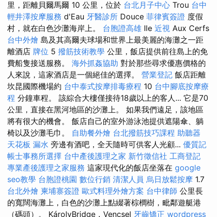
里，距離貝爾馬爾 10 公里，位於
台北月子中心
Trou
台中
輕井澤按摩服務
d'Eau
牙醫診所
Douce
菲律賓簽證
度假
村，就在白色沙灘海岸上。
台胞證高雄
Ile
近視
Aux Cerfs
台中外燴
島及其高爾夫球場和世界上最美麗的海灘之一距
離酒店
牌位
5
撥筋技術教學
公里，飯店提供前往島上的免
費船隻接送服務。
海外抓姦協助
對於那些尋求優惠價格的
人來說，這家酒店是一個絕佳的選擇。
營業登記
飯店距離
坎昆國際機場約
台中泰式按摩排毒療程
10
台中腳底按摩療
程
分鐘車程。 該綜合大樓僅接待18歲以上的客人... 它是70
公里，直接在黑河地區的沙灘上。 如果我們遠足，該地區
將有很大的機會。 飯店自己的室外游泳池提供遮陽傘、躺
椅以及沙灘毛巾。
自助餐外燴
台北撥筋技巧課程
助聽器
天花板 漏水
旁邊有酒吧，全天隨時可供客人光顧...
優質記
帳士事務所選擇
台中產後護理之家
新竹徵信社
工商登記
專業產後護理之家服務
這家現代化的飯店坐落在
google
seo教學
台胞證桃園
數位行銷
清潔人員
烏日放鬆按摩
1.7
台北外燴
柬埔寨簽證
歐式料理外燴方案
台中律師
公里長
的寬闊海灘上，白色的沙灘上點綴著棕櫚樹，毗鄰遊艇港
（碼頭）。 KárolyBridge，Vencsel
牙齒矯正
wordpress