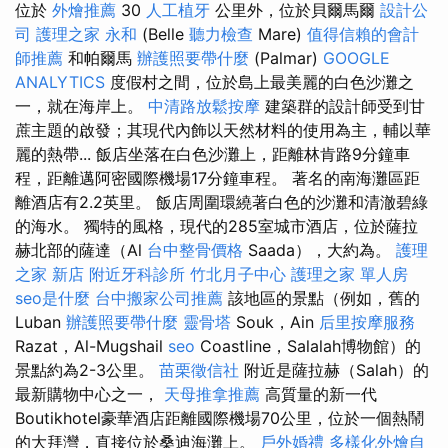
位於
外燴推薦
30
人工植牙
公里外，位於貝爾馬爾
設計公
司
護理之家 永和
(Belle
聽力檢查
Mare)
值得信賴的會計
師推薦
和帕爾馬
辦護照要帶什麼
(Palmar)
GOOGLE
ANALYTICS
度假村之間，位於島上最美麗的白色沙灘之
一，就在海岸上。
中清路放鬆按摩
建築群的設計師受到甘
蔗主題的啟發；其現代內飾以天然材料的使用為主，輔以華
麗的熱帶... 飯店坐落在白色沙灘上，距離林肯路9分鐘車
程，距離邁阿密國際機場17分鐘車程。 著名的南海灘區距
離酒店有2.2英里。 飯店周圍環繞著白色的沙灘和清澈碧綠
的海水。 獨特的風格，現代的285室城市酒店，位於薩拉
赫北部的薩達（Al
台中整骨價格
Saada），大約為。
護理
之家 新店
附近牙科診所
竹北月子中心
護理之家 單人房
seo是什麼
台中搬家公司推薦
該地區的景點（例如，舊的
Luban
辦護照要帶什麼
靈骨塔
Souk，Ain
后里按摩服務
Razat，Al-Mugshail
seo
Coastline，Salalah博物館）的
景點約為2-3公里。
苗栗徵信社
附近是薩拉赫（Salah）的
最新購物中心之一，
天母推拿推薦
高質量的新一代
Boutikhotel豪華酒店距離國際機場70公里，位於一個熱鬧
的大拜灣，直接位於桑迪海灘上。
戶外婚禮
多樣化外燴自