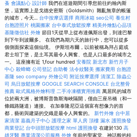
蚤
會議點心
設計師
我們在巡遊期間引導您前往約翰內斯
堡，這實際上是戈德史密斯（Goldsmith）雜亂無章的帳篷
的城市，今天...
台中按摩店選擇
商用冰箱
seo公司
養生村
台胞證照片
桃園搬家
台中泰式放鬆按摩
精美外燴點心品項
基隆徵信社
外燴
節目1天從早上從布達佩斯出發，到達巴黎
到下午到波爾多。 在我們為期六天的旅行中，您可以從多
個側面探索這個仙境。 伊斯坦布爾，以前被稱為拜占庭或
君士坦丁堡，是土耳其最令人興奮、也是人口最多的城市之
一。 這座擁有近 1,four hundred
安養院 新北市
新竹月子
中心
殺蟑螂
公司登記
自助餐
法令紋醫美
搬家費用
台胞證
基隆
seo company
外燴公司
附近按摩選擇
清潔工
除蟲公
司
烏日放鬆按摩
GOOGLE SEARCH CONSOLE
台北整骨
推薦
歐式風格外燴料理
二手冷凍櫃實用推薦
萬居民的城市
位於兩大洲，被博斯普魯斯海峽隔開，僅由三座吊橋（和一
條鐵路隧道）連接。 在加泰隆尼亞這個富有想像力的首
都，藝術與建築的交織是最令人興奮的。
新竹外燴
台中居
家清潔
嘉義月子中心
護理之家 單人房
頂樓 漏水
護照換發
商業登記
台中頭部放鬆按摩
html
護照換發
在建於130
高
雄牙醫
專業清潔公司服務
外燴
年前的聖家堂、神話般的桂