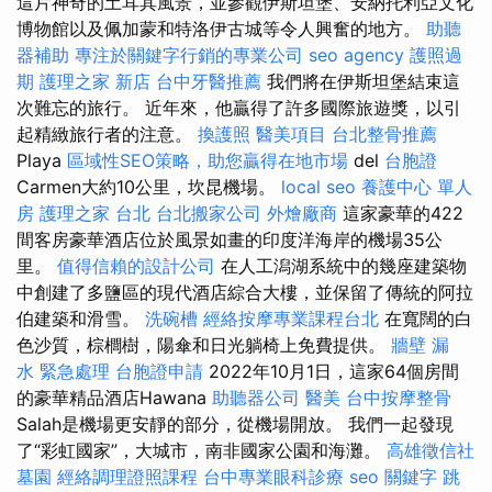
這片神奇的土耳其風景，並參觀伊斯坦堡、安納托利亞文化
博物館以及佩加蒙和特洛伊古城等令人興奮的地方。
助聽
器補助
專注於關鍵字行銷的專業公司
seo agency
護照過
期
護理之家 新店
台中牙醫推薦
我們將在伊斯坦堡結束這
次難忘的旅行。 近年來，他贏得了許多國際旅遊獎，以引
起精緻旅行者的注意。
換護照
醫美項目
台北整骨推薦
Playa
區域性SEO策略，助您贏得在地市場
del
台胞證
Carmen大約10公里，坎昆機場。
local seo
養護中心 單人
房
護理之家 台北
台北搬家公司
外燴廠商
這家豪華的422
間客房豪華酒店位於風景如畫的印度洋海岸的機場35公
里。
值得信賴的設計公司
在人工潟湖系統中的幾座建築物
中創建了多鹽區的現代酒店綜合大樓，並保留了傳統的阿拉
伯建築和滑雪。
洗碗槽
經絡按摩專業課程台北
在寬闊的白
色沙質，棕櫚樹，陽傘和日光躺椅上免費提供。
牆壁 漏
水 緊急處理
台胞證申請
2022年10月1日，這家64個房間
的豪華精品酒店Hawana
助聽器公司
醫美
台中按摩整骨
Salah是機場更安靜的部分，從機場開放。 我們一起發現
了“彩虹國家”，大城市，南非國家公園和海灘。
高雄徵信社
墓園
經絡調理證照課程
台中專業眼科診療
seo 關鍵字
跳