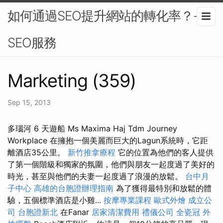
如何通過SEO提升網站的轉化率？-
SEO服務
Marketing (359)
Sep 15, 2013
多瑙河 6 天遊船 Ms Maxima Haj Tdm Journey
Workplace 在擁抱一個美麗而巨大的Lagun系統時，它距
離酒店35公里。
新竹推拿療程
它的位置為他們的客人提供
了第一個階級和獨家的氛圍，他們與朋友一起度過了美好的
時光，甚至與他們的夫妻一起度過了浪漫的放鬆。
台中月
子中心
高雄的台胞證辦理指南
為了獲得最特別和放鬆的體
驗，五個標準酒店是小雞...
按摩專業課程
歐式外燴
成立公
司
台胞證新北
在Fanar
居家清潔費用
禮儀公司
全瓷冠
外