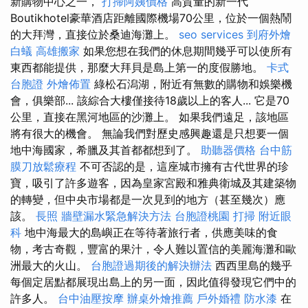
新購物中心之一，
打掃阿姨價格
高質量的新一代
Boutikhotel豪華酒店距離國際機場70公里，位於一個熱鬧
的大拜灣，直接位於桑迪海灘上。
seo services
到府外燴
白蟻
高雄搬家
如果您想在我們的休息期間幾乎可以使所有
東西都能提供，那麼大拜貝是島上第一的度假勝地。
卡式
台胞證
外燴佈置
綠松石潟湖，附近有無數的購物和娛樂機
會，俱樂部... 該綜合大樓僅接待18歲以上的客人... 它是70
公里，直接在黑河地區的沙灘上。 如果我們遠足，該地區
將有很大的機會。 無論我們對歷史感興趣還是只想要一個
地中海國家，希臘及其首都都想到了。
助聽器價格
台中筋
膜刀放鬆療程
不可否認的是，這座城市擁有古代世界的珍
寶，吸引了許多遊客，因為皇家宮殿和雅典衛城及其建築物
的轉變，但中央市場都是一次見到的地方（甚至幾次）應
該。
長照
牆壁漏水緊急解決方法
台胞證桃園
打掃
附近眼
科
地中海最大的島嶼正在等待著旅行者，供應美味的食
物，考古奇觀，豐富的果汁，令人難以置信的美麗海灘和歐
洲最大的火山。
台胞證過期後的解決辦法
西西里島的幾乎
每個定居點都展現出島上的另一面，因此值得發現它們中的
許多人。
台中油壓按摩
辦桌外燴推薦
戶外婚禮
防水漆
在