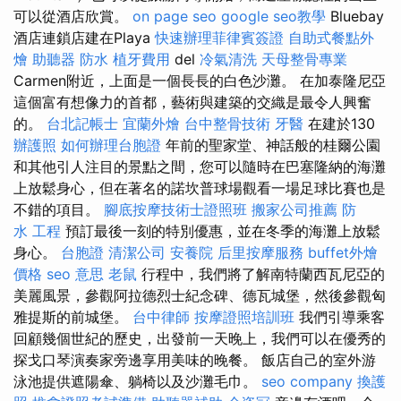
可以從酒店欣賞。
on page seo
google seo教學
Bluebay
酒店連鎖店建在Playa
快速辦理菲律賓簽證
自助式餐點外
燴
助聽器
防水
植牙費用
del
冷氣清洗
天母整骨專業
Carmen附近，上面是一個長長的白色沙灘。 在加泰隆尼亞
這個富有想像力的首都，藝術與建築的交織是最令人興奮
的。
台北記帳士
宜蘭外燴
台中整骨技術
牙醫
在建於130
辦護照
如何辦理台胞證
年前的聖家堂、神話般的桂爾公園
和其他引人注目的景點之間，您可以隨時在巴塞隆納的海灘
上放鬆身心，但在著名的諾坎普球場觀看一場足球比賽也是
不錯的項目。
腳底按摩技術士證照班
搬家公司推薦
防
水 工程
預訂最後一刻的特別優惠，並在冬季的海灘上放鬆
身心。
台胞證
清潔公司
安養院
后里按摩服務
buffet外燴
價格
seo 意思
老鼠
行程中，我們將了解南特蘭西瓦尼亞的
美麗風景，參觀阿拉德烈士紀念碑、德瓦城堡，然後參觀匈
雅提斯的前城堡。
台中律師
按摩證照培訓班
我們引導乘客
回顧幾個世紀的歷史，出發前一天晚上，我們可以在優秀的
探戈口琴演奏家旁邊享用美味的晚餐。 飯店自己的室外游
泳池提供遮陽傘、躺椅以及沙灘毛巾。
seo company
換護