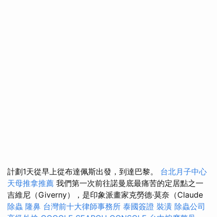
計劃1天從早上從布達佩斯出發，到達巴黎。
台北月子中心
天母推拿推薦
我們第一次前往諾曼底最痛苦的定居點之一
吉維尼（Giverny），是印象派畫家克勞德·莫奈（Claude
除蟲
隆鼻
台灣前十大律師事務所
泰國簽證
裝潢
除蟲公司