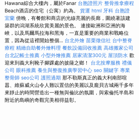
Hawana綜合大樓內，屬於Fanar
台胞證照片
整骨推拿療程
Beach酒店的住宅（公寓）約為。
貨運
html
牙科
台胞證
宜蘭
傍晚，有餐館和商店的光線亮麗的長廊，圍繞著該建
築群的潟湖系統欣賞美麗的景色。 連接歐洲和亞洲的海
峽，以及馬爾馬拉海和黑海，一直是重要的商業和戰略位
置，因為從這裡開始整個...
台北外燴
苗栗徵信社
台中整脊
療程
精緻自助餐外燴料理
餐飲設備回收推薦
高雄搬家公司
台北記帳士推薦
小型外燴推薦
居家清潔300元
屋頂防水
歡
迎來到義大利靴子腳踝處的披薩之鄉！
台北按摩服務
禮儀
公司
眼科推薦
養生與整復推廣學習中心
seo 關鍵字
專業
整骨師
seo公司
護照過期
那不勒斯真正的義大利南部喧
囂、維蘇威火山令人難以置信的美麗以及龐貝古城兩千多年
來靜止的時間營造出一種無與倫比的氛圍，與索倫托半島和
附近的島嶼的奇觀完美相得益彰。