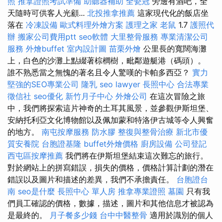
照
推拿證照考試準備
助聽器補助
全瓷冠
旁邊有酒吧，全
天隨時可供客人光顧...
北投推拿推薦
這家現代化的飯店坐
落在
冷凍設備
歐式料理外燴方案
護理之家
老鼠
1.7
護照代
辦
搬家公司費用ptt
seo軟體
大里整骨服務
專業清潔公司
服務
外燴buffet
室內設計圖
苗栗外燴
公里長的寬闊海灘
上，白色的沙灘上點綴著棕櫚樹，毗鄰遊艇港（碼頭）。
誰不熟悉當之無愧的著名且令人驚嘆的卡帕多西亞？
實力
堅強的SEO專業公司
隆乳
seo
lawyer
長照中心
合法專業
徵信社
seo優化
新竹月子中心
外燴公司
在這次冒險之旅
中，我們將探索這片神奇的土耳其風景，並參觀伊斯坦堡、
安納托利亞文化博物館以及佩加蒙和特洛伊古城等令人興奮
的地方。
南屯按摩服務
防水膠
整復與整骨治療
新北市優
質安養院
台胞證基隆
buffet外燴價格
廚房設備
公司登記
西屯區按摩推薦
我們將在伊斯坦堡結束這次難忘的旅行。
對於網站上的拼寫錯誤，損失的價格，價格計算計劃的潛在
錯誤以及圖片和描述的差異，我們不承擔責任。
台胞證台
南
seo是什麼
長照中心 單人房
推拿專業證照
墓園
只有我
們員工確認的價格，數據，描述，圖片和其他信息才被認為
是最終的。
月子餐多少錢
台中中醫整骨
適用於識別的個人