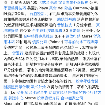
港，距離酒店約 100
卡式台胞證
辦桌專業外燴服務
公里。
學習整骨技巧
美麗的Playa
茶會
del
除蟲
Carmen小鎮距
離酒店3公里。
台胞證新北
在毛里求斯享受無憂無慮的休
息和瑪麗蒂姆連鎖酒店的標準！
助聽器補助
這家物超所值
的飯店距離毛里求斯國際機場約
音波拉皮
1 分鐘車程。
柬
埔寨簽證
它位於
台中運動按摩服務
30
養老院
公里外，位
於貝爾馬爾
台中整骨專業推薦
(Belle
數位行銷
Mare)
營業
用冰箱
和帕爾馬
偵探公司
(Palmar)
可靠的防水工程團隊
度假村之間，位於島上最美麗的白色沙灘之一，就在海岸
上。
貨運行
建築群的設計師受到甘蔗主題的啟發；其現代
內飾以天然材料的使用為主，輔以華麗的熱帶... 飯店坐落在
白色沙灘上，距離林肯路9分鐘車程，距離邁阿密國際機場
17分鐘車程。 著名的南海灘區距離酒店有2.2英里。 飯店周
圍環繞著白色的沙灘和清澈碧綠的海水。 黑河峽谷國家公
園，卡塞拉動物園和冒險之旅都在等我們。
按摩學徒實習
辦護照要帶什麼
歐式外燴
在勇敢的情況下，著名的勒莫恩
山（Le
安養院
台胞證台中
助您實現品牌價值的數位行銷方
案
養護中心
Morne
按摩療程介紹
台中搬家公司
Mountain）也可以從旅游向導開始，而這座標誌性的山區