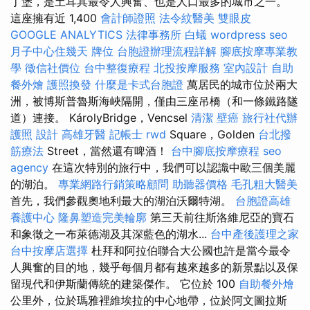
丁堡，是土耳其最令人興奮、也是人口最多的城市之一。
這座擁有近 1,400
會計師證照
法令紋醫美
雙眼皮
GOOGLE ANALYTICS
法律事務所
白蟻
wordpress seo
月子中心住幾天
牌位
台胞證辦理流程詳解
腳底按摩專業教
學
徵信社價位
台中整復療程
北投按摩服務
室內設計
自助
餐外燴
護照換發
什麼是卡式台胞證
萬居民的城市位於兩大
洲，被博斯普魯斯海峽隔開，僅由三座吊橋（和一條鐵路隧
道）連接。 KárolyBridge，Vencsel
清潔
壁癌
旅行社代辦
護照
設計
高雄牙醫
記帳士
rwd
Square，Golden
台北撥
筋療法
Street，當然還有啤酒！
台中腳底按摩療程
seo
agency
在這次特別的旅行中，我們可以認識中歐三個美麗
的湖泊。
專業網路行銷策略顧問
助聽器價格
毛孔粗大醫美
首先，我們參觀奧地利最大的湖泊沃爾特湖。
台胞證高雄
養護中心
隆鼻塑造完美輪廓
第三天前往斯洛維尼亞的寶石
和象徵之一布萊德湖及其深藍色的湖水...
台中產後護理之家
台中按摩店選擇
杜拜和阿拉伯聯合大公國也許是當今最令
人興奮的目的地，幾乎每個月都有越來越多的新景點以及保
留現代和伊斯蘭傳統的建築傑作。 它位於 100
自助餐外燴
公里外，位於瑪雅裡維埃拉的中心地帶，位於阿文圖拉斯