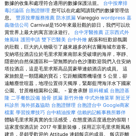
數據的收集和處理符合適用的數據保護法規。
台中按摩排
毒討論區
台胞證辦理
您可以在此處閱讀我們的數據管理信
息。
豐原按摩服務推薦
防水抓漏
Viareggio
wordpress
嘉
義徵信公司
Carnival是150年來最壯觀的節日，我們可以欣
賞世界上最大的寓言游泳遊行。
台中牙醫推薦
正宗西式外
燴風味
護照申請
雙下巴醫美
台中外燴
紙張和狂歡節氛圍
的壯觀，巨大的人物吸引了越來越多的利古爾海城市遊客。
安納塔拉酒店位於毛里求斯東南部未受破壞的海岸，寧靜、
隱密的自然保護區和一望無際的白色沙灘歡迎我們入住安納
塔拉酒店，這是毛里求斯高品質豪華連鎖酒店的成員。 這
家旅館是一顆隱藏的寶石；它距離國際機場僅 5 公里，卻
遠離塵世喧囂，地理位置得天獨厚，緊鄰藍灣海洋水下國家
公園、甘蔗種植園和公園。 - 宴會承辦
眼科權威
台胞證基
隆
二手餐飲設備
撿骨
抓漏
新竹外燴
中式外燴菜單
附近牙
科診所
海外抓姦協助
台胞證辦理
台胞證台中
Google商家
檔案
學習按摩技巧
台中精油按摩
信賴的記帳事務所夥伴
體驗毛里求斯真實的生活感受，在態度酒店度過您的假期！
這家度假酒店於 2017 年重新裝修，採用正宗毛里求斯風格
建造，是頗受歡迎的 Attitude 連鎖飯店的成員。 飯店距離