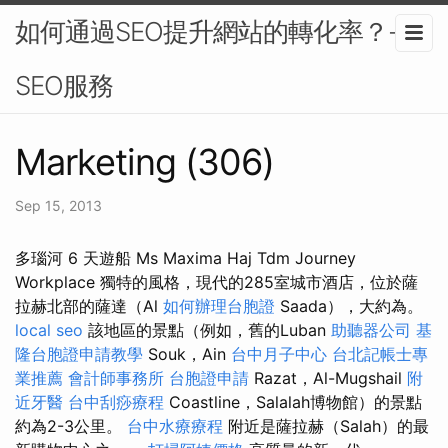
如何通過SEO提升網站的轉化率？-
SEO服務
Marketing (306)
Sep 15, 2013
多瑙河 6 天遊船 Ms Maxima Haj Tdm Journey
Workplace 獨特的風格，現代的285室城市酒店，位於薩
拉赫北部的薩達（Al
如何辦理台胞證
Saada），大約為。
local seo
該地區的景點（例如，舊的Luban
助聽器公司
基
隆台胞證申請教學
Souk，Ain
台中月子中心
台北記帳士專
業推薦
會計師事務所
台胞證申請
Razat，Al-Mugshail
附
近牙醫
台中刮痧療程
Coastline，Salalah博物館）的景點
約為2-3公里。
台中水療療程
附近是薩拉赫（Salah）的最