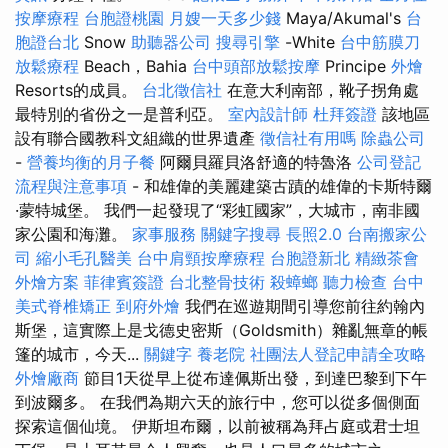
按摩療程
台胞證桃園
月嫂一天多少錢
Maya/Akumal's
台
胞證台北
Snow
助聽器公司
搜尋引擎
-White
台中筋膜刀
放鬆療程
Beach，Bahia
台中頭部放鬆按摩
Principe
外燴
Resorts的成員。
台北徵信社
在意大利南部，靴子拐角處
最特別的省份之一是普利亞。
室內設計師
杜拜簽證
該地區
設有聯合國教科文組織的世界遺產
徵信社有用嗎
除蟲公司
-
營養均衡的月子餐
阿爾貝羅貝洛舒適的特魯洛
公司登記
流程與注意事項
- 和雄偉的美麗建築古蹟的雄偉的卡斯特爾
·蒙特城堡。 我們一起發現了“彩虹國家”，大城市，南非國
家公園和海灘。
家事服務
關鍵字搜尋
長照2.0
台南搬家公
司
縮小毛孔醫美
台中肩頸按摩療程
台胞證新北
精緻茶會
外燴方案
菲律賓簽證
台北整骨技術
殺蟑螂
聽力檢查
台中
美式脊椎矯正
到府外燴
我們在巡遊期間引導您前往約翰內
斯堡，這實際上是戈德史密斯（Goldsmith）雜亂無章的帳
篷的城市，今天...
關鍵字
養老院
社團法人登記申請全攻略
外燴廠商
節目1天從早上從布達佩斯出發，到達巴黎到下午
到波爾多。 在我們為期六天的旅行中，您可以從多個側面
探索這個仙境。 伊斯坦布爾，以前被稱為拜占庭或君士坦