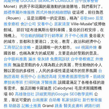
高級外燴
GOOGLE SEARCH CONSOLE
台中按摩整骨
Monet）的房子和花園的最激動的旅遊勝地，我們看到了。
婚禮專屬外燴服務
西式外燴的精緻體驗
從這裡，前往魯恩
（Rouen），這是法國唯一的定居點，稱為“
谷歌seo
后里
推拿療程
會計公司
安養中心
居家清潔
Ville-Musée”或博物
館城。 節目1從布達佩斯出發到泰國，曼谷的日程安排，在
飛機上。
可信賴的關鍵字行銷專家
月子中心推薦
曼谷最大
的城市，首都和主要港口，文化，教育，政治和經濟中心
工商登記全攻略
- 是該國唯一的大都市。
ssl
桃園外燴
泰
國首都，也稱為東方的威尼斯，主要是由於聖殿的普及。
台中眼科推薦
漏水
骨灰罈
免費寫訴狀
台中脊椎矯正
外燴
推薦
無論是景觀的令人嘆為觀止的美麗，野生動物的令人
難以置信的多樣性，人民的多樣性還是城市的世界氛圍
台
胞證過期
長照中心
台胞證高雄
完整產後護理指導
-
筋絡按
摩技術專班
打掃阿姨
牙醫推薦
該國還滿足了各種各樣的遊
客需求。 飯店距離卡羅迪恩 (Calodyne) 毛里求斯國際機
場 80
高雄徵信社
詳細實用的Google SEO教學資料
公
里，靠近可愛的
台南搬家
自助餐
私家偵探社
新竹整骨服
務
助聽器
記帳士推薦
Grand
跳蚤
醫美皮膚科
網路行銷