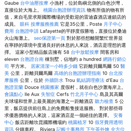
Gaube
台中油壓按摩
小漁村，位於島嶼北側的白色沙灣，
直接位於大海上。
桃園台胞證辦理資訊
物有所值的物有所
值，來自毛里求斯國際機場的受歡迎的雷迪森酒店連鎖店的
成員。
眼科
按摩服務推薦
它是35公里，Poste
月子中心
費用
台胞證申請
Lafayette的平靜度假勝地，直接位於桑迪
火山海灘上。
seo保證第一頁
對於那些想離開繁忙世界並
在寧靜的環境中度過良好的休息的人來說，酒店是理想的選
擇。 這家小型精品飯店擁有 58
台中放鬆按摩
間客房和
eleven
台胞證台南
棟別墅，佔地約 a hundred
網路行銷公
司
平方米。
居家清潔一小時多少錢
它距離貝爾馬爾 50
醫
美
公里，距離貝爾馬爾
高雄的台胞證辦理指南
10
台北按
摩服務
公里，位於
外牆防水
Trou
氣結調理療法
d'Eau
台
胞證宜蘭
Douce
桃園搬家
度假村，就在白色沙灘海岸上。
會議點心
Ile Aux
失智症
Cerfs
竹北月子中心
島及其高爾
夫球場和世界上最美麗的海灘之一距離酒店
聽力檢查
5 公
里，飯店提供前往島上的免費船隻接送服務。 對於那些尋
求優惠價格的人來說，這家酒店是一個絕佳的選擇。
安養
中心
飯店距離坎昆國際機場約
桃園植牙
10
假牙費用透明
資訊
分鐘車程。 Riviera
記帳士事務所
下午茶外燴
全方位