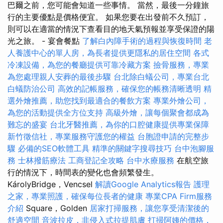
巴爾之前，您可能會知道一些事情。 當然，最後一分鐘旅
行的主要優點是價格便宜。 如果您要在出發前不久預訂，
則可以在適當的情況下查看目的地天氣預報並享受保證的陽
光之旅。 - 宴會餐點
了解白內障手術的過程與恢復時間
老
人養護中心的單人房，為長者提供更隱私的居住空間
各式
冷凍設備，為您的餐廳提供可靠冷藏方案
撿骨服務，專業
為您處理親人安葬的最後步驟
台北除白蟻公司，專業台北
白蟻防治公司
高效的記帳服務，確保您的帳務清晰透明
精
選外燴推薦，助您找到最適合的餐飲方案
專業外燴公司，
為您的活動提供全方位支持
高級外燴，讓每個聚會都成為
難忘的盛宴
台北牙醫推薦，為你的口腔健康提供專業保障
新竹徵信社，專業服務守護您的權益
台胞證申請的完整步
驟
必備的SEO軟體工具
精準的關鍵字搜尋技巧
台中泡腳服
務
士林撥筋療法
工商登記全攻略
台中水療服務
在航空旅
行的情況下，時間表的變化也會頻繁發生。
KárolyBridge，Vencsel
解讀Google Analytics報告
護理
之家，專業照護，確保每位長者的健康
專業CPA Firm服務
介紹
Square，Golden
居家打掃服務，讓您享受清潔後的
舒適空間
音波拉皮，非侵入式拉提肌膚
打掃阿姨的價格，