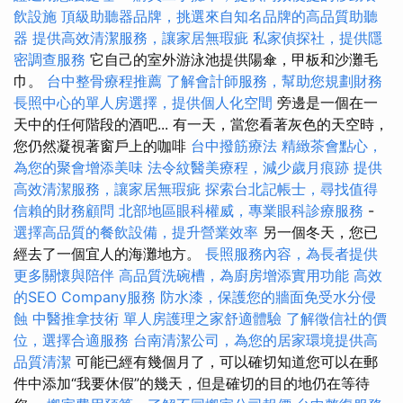
飲設施
頂級助聽器品牌，挑選來自知名品牌的高品質助聽
器
提供高效清潔服務，讓家居無瑕疵
私家偵探社，提供隱
密調查服務
它自己的室外游泳池提供陽傘，甲板和沙灘毛
巾。
台中整骨療程推薦
了解會計師服務，幫助您規劃財務
長照中心的單人房選擇，提供個人化空間
旁邊是一個在一
天中的任何階段的酒吧... 有一天，當您看著灰色的天空時，
您仍然凝視著窗戶上的咖啡
台中撥筋療法
精緻茶會點心，
為您的聚會增添美味
法令紋醫美療程，減少歲月痕跡
提供
高效清潔服務，讓家居無瑕疵
探索台北記帳士，尋找值得
信賴的財務顧問
北部地區眼科權威，專業眼科診療服務
-
選擇高品質的餐飲設備，提升營業效率
另一個冬天，您已
經去了一個宜人的海灘地方。
長照服務內容，為長者提供
更多關懷與陪伴
高品質洗碗槽，為廚房增添實用功能
高效
的SEO Company服務
防水漆，保護您的牆面免受水分侵
蝕
中醫推拿技術
單人房護理之家舒適體驗
了解徵信社的價
位，選擇合適服務
台南清潔公司，為您的居家環境提供高
品質清潔
可能已經有幾個月了，可以確切知道您可以在郵
件中添加“我要休假”的幾天，但是確切的目的地仍在等待