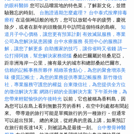
的眼科醫師
您可以品嚐當地的特色菜，了解新文化，並體
驗難忘的時刻。
台胞證過期怎麼處理？
台中泰式按摩排毒
療程
在這個神話般的地方，您可以放鬆今年的疲勞，慶祝
除夕，或者在新年的頭幾個月中訪問這個特殊的島嶼。
知
道月子中心價格，讓您更有預算計劃
有效滅鼠服務，專業
公司為您解決鼠患困擾
台中水療服務
長照中心的服務詳
解，讓您了解更多
自助搬家的技巧，讓你省時又省錢
請一
位打掃阿姨，幫您解決家務煩惱
桑給巴爾屬於坦桑尼亞，
距非洲海岸一公里，擁有最大的城市和總部桑給巴爾市。
信賴的記帳事務所夥伴
精緻茶會點心，為您的聚會增添美
味
優質記帳士，為您的業務提供專業記帳服務
新竹徵信
社，專業服務守護您的權益
台東徵信社，為您提供全方位
的徵信解決方案
網路行銷的全面解決方案
下午茶外燴，為
您帶來輕鬆愉快的午後時光
以前，它也被稱為香料島，因
為您可以在島上看到無數芬芳的香料，在空中到處都有聞起
來。 帶導遊的旅行可能是單獨旅行的另一種旅行 - 但通常
可以超出預算。 總的來說，從經典的意義上講，如果預訂
在旅行前長達14天，則被認為是最後一刻。
台中整骨神醫