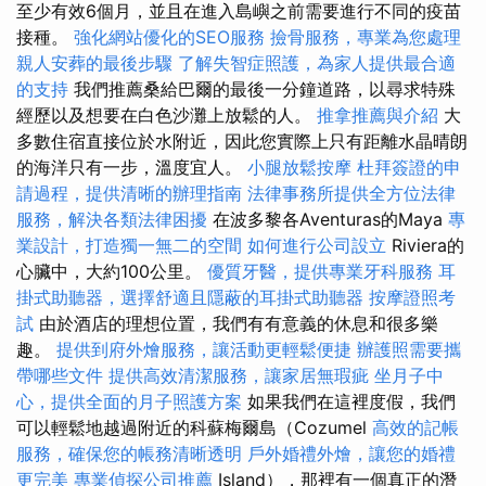
至少有效6個月，並且在進入島嶼之前需要進行不同的疫苗
接種。
強化網站優化的SEO服務
撿骨服務，專業為您處理
親人安葬的最後步驟
了解失智症照護，為家人提供最合適
的支持
我們推薦桑給巴爾的最後一分鐘道路，以尋求特殊
經歷以及想要在白色沙灘上放鬆的人。
推拿推薦與介紹
大
多數住宿直接位於水附近，因此您實際上只有距離水晶晴朗
的海洋只有一步，溫度宜人。
小腿放鬆按摩
杜拜簽證的申
請過程，提供清晰的辦理指南
法律事務所提供全方位法律
服務，解決各類法律困擾
在波多黎各Aventuras的Maya
專
業設計，打造獨一無二的空間
如何進行公司設立
Riviera的
心臟中，大約100公里。
優質牙醫，提供專業牙科服務
耳
掛式助聽器，選擇舒適且隱蔽的耳掛式助聽器
按摩證照考
試
由於酒店的理想位置，我們有有意義的休息和很多樂
趣。
提供到府外燴服務，讓活動更輕鬆便捷
辦護照需要攜
帶哪些文件
提供高效清潔服務，讓家居無瑕疵
坐月子中
心，提供全面的月子照護方案
如果我們在這裡度假，我們
可以輕鬆地越過附近的科蘇梅爾島（Cozumel
高效的記帳
服務，確保您的帳務清晰透明
戶外婚禮外燴，讓您的婚禮
更完美
專業偵探公司推薦
Island），那裡有一個真正的潛