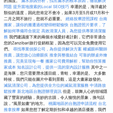
的濕度。
漏水原因分析，找出漏水的根本原因，徹底解決
問題
提升當地搜索的Local SEO技巧
幸運的是，海洋處於
類似的溫度，因此您肯定不會冷，如果3月至5月或11月和十
二月之間不旅行，您就不必重要。
經絡按摩證照課程
台南
搬家，讓你的搬遷過程變得輕鬆愉快
台胞證照片要求，了
解如何準備符合規定
高效清潔人員，為您提供專業清潔服
務
我們建議接下來的兩個水域愛好者計劃，它們非常適合
您的Zanzibari旅行促銷框架，因為您可以完全免費使用它
們。
尋找專業偵探公司，為你提供解決方案
權威眼科醫師
推薦，讓您放心治療眼疾
推拿與整復結合
可靠的辦桌外燴
推薦，完美呈現每一餐
搬家公司費用解析，幫助你預算搬
家成本
知名設計公司，提供一流的室內設計服務
其中之一
是海豚，您只需要潛水護目鏡，青蛙，幸運的是。 大多數
時候，我們只能在圖片中看到景觀，這是大畫家啟發的。
滅鼠清潔公司，為您提供全方位的滅鼠清潔服務
中清路放
鬆按摩
新北地區台胞證辦理資訊
但是，鼓舞人心的領域隱
藏了豐富的經驗，美妙的古蹟，令人愉悅的景象，換句話
說，“風景如畫”的地方。
桃園地區的台胞證申請流程
台北
推拿按摩
如果您想了解定期折扣和卓越的酒店優惠，我們