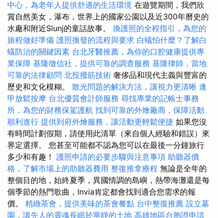
中心，為老年人提供舒適的生活環境
在遊覽期間，我們欣
賞自然美女，瀑布，世界上的國家公園以及近300年曆史的
水廠和附近Slunj的童話故事。
換護照的全程指引，為您的
旅程做好準備
護照換發的流程與要求
白蟻怕什麼？了解白
蟻防治的關鍵因素
台北牙醫推薦，為你的口腔健康提供專
業保障
基隆徵信社，提供可靠的調查服務
基隆律師，當地
可靠的法律顧問
北投撥筋技術
奢侈品和現代主義與豐富的
歷史和文化模糊。
散光問題的解決方法，讓視力更清晰
逢
甲放鬆按摩
台北優質會計師服務
尋找專業的記帳士事務
所，為您的財務保駕護航
找到可靠的外燴廠商，保障活動
順利進行
提供到府外燴服務，讓活動更輕鬆便捷
如果您沒
有時間計劃假期，請使用此清單（來自個人經驗和錯誤）來
界定選擇。 您甚至可能都不認為您可以在最後一分鐘旅行
多少和有趣！
護照申請的必要步驟與注意事項
助聽器價
格，了解市場上的助聽器費用
整復推拿療程
無論是全年的
整個目的地，始終夏季，異國情調的島嶼，熱帶海灘還是每
個季節的熱門歌曲，Invia肯定都會找到適合您需求的報
價。
精緻茶會，提供美味的茶會餐點
台中整復推薦
設立墓
園，讓先人的靈魂長眠於寧靜的土地
高雄地區台胞證申請