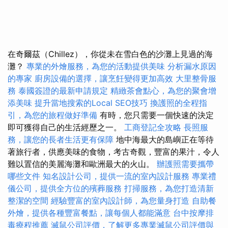
在奇爾茲（Chillez），你從未在雪白色的沙灘上見過的海
灘？
專業的外燴服務，為您的活動提供美味
分析漏水原因
的專家
廚房設備的選擇，讓烹飪變得更加高效
大里整骨服
務
泰國簽證的最新申請規定
精緻茶會點心，為您的聚會增
添美味
提升當地搜索的Local SEO技巧
換護照的全程指
引，為您的旅程做好準備
有時，您只需要一個快速的決定
即可獲得自己的生活經歷之一。
工商登記全攻略
長照服
務，讓您的長者生活更有保障
地中海最大的島嶼正在等待
著旅行者，供應美味的食物，考古奇觀，豐富的果汁，令人
難以置信的美麗海灘和歐洲最大的火山。
辦護照需要攜帶
哪些文件
知名設計公司，提供一流的室內設計服務
專業禮
儀公司，提供全方位的殯葬服務
打掃服務，為您打造清新
整潔的空間
經驗豐富的室內設計師，為您量身打造
自助餐
外燴，提供各種豐富餐點，讓每個人都能滿意
台中按摩排
毒療程推薦
滅鼠公司評價，了解更多專業滅鼠公司評價與