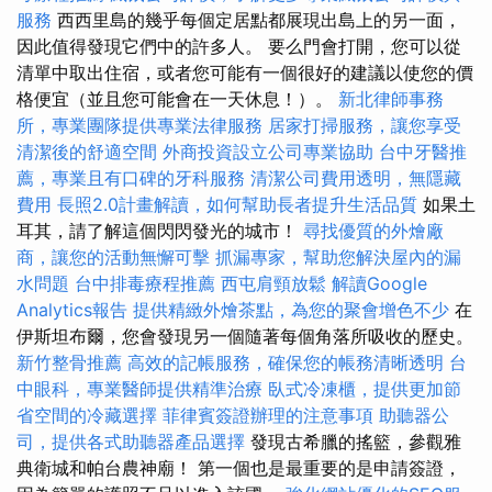
服務
西西里島的幾乎每個定居點都展現出島上的另一面，
因此值得發現它們中的許多人。 要么門會打開，您可以從
清單中取出住宿，或者您可能有一個很好的建議以使您的價
格便宜（並且您可能會在一天休息！）。
新北律師事務
所，專業團隊提供專業法律服務
居家打掃服務，讓您享受
清潔後的舒適空間
外商投資設立公司專業協助
台中牙醫推
薦，專業且有口碑的牙科服務
清潔公司費用透明，無隱藏
費用
長照2.0計畫解讀，如何幫助長者提升生活品質
如果土
耳其，請了解這個閃閃發光的城市！
尋找優質的外燴廠
商，讓您的活動無懈可擊
抓漏專家，幫助您解決屋內的漏
水問題
台中排毒療程推薦
西屯肩頸放鬆
解讀Google
Analytics報告
提供精緻外燴茶點，為您的聚會增色不少
在
伊斯坦布爾，您會發現另一個隨著每個角落所吸收的歷史。
新竹整骨推薦
高效的記帳服務，確保您的帳務清晰透明
台
中眼科，專業醫師提供精準治療
臥式冷凍櫃，提供更加節
省空間的冷藏選擇
菲律賓簽證辦理的注意事項
助聽器公
司，提供各式助聽器產品選擇
發現古希臘的搖籃，參觀雅
典衛城和帕台農神廟！ 第一個也是最重要的是申請簽證，