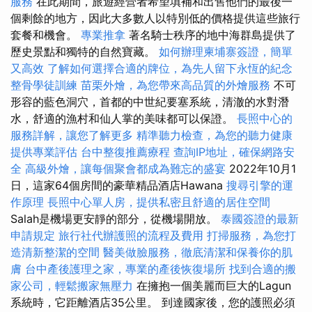
服務
在此期間，旅遊經營者希望填補和出售他們的最後一
個剩餘的地方，因此大多數人以特別低的價格提供這些旅行
套餐和機會。
專業推拿
著名騎士秩序的地中海群島提供了
歷史景點和獨特的自然寶藏。
如何辦理柬埔寨簽證，簡單
又高效
了解如何選擇合適的牌位，為先人留下永恆的紀念
整骨學徒訓練
苗栗外燴，為您帶來高品質的外燴服務
不可
形容的藍色洞穴，首都的中世紀要塞系統，清澈的水對潛
水，舒適的漁村和仙人掌的美味都可以保證。
長照中心的
服務詳解，讓您了解更多
精準聽力檢查，為您的聽力健康
提供專業評估
台中整復推薦療程
查詢IP地址，確保網路安
全
高級外燴，讓每個聚會都成為難忘的盛宴
2022年10月1
日，這家64個房間的豪華精品酒店Hawana
搜尋引擎的運
作原理
長照中心單人房，提供私密且舒適的居住空間
Salah是機場更安靜的部分，從機場開放。
泰國簽證的最新
申請規定
旅行社代辦護照的流程及費用
打掃服務，為您打
造清新整潔的空間
醫美做臉服務，徹底清潔和保養你的肌
膚
台中產後護理之家，專業的產後恢復場所
找到合適的搬
家公司，輕鬆搬家無壓力
在擁抱一個美麗而巨大的Lagun
系統時，它距離酒店35公里。 到達國家後，您的護照必須