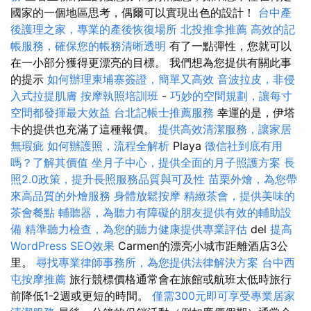
國家的一個地區思考，偶爾可以實現出色的設計！
台中產
後護理之家，專業的產後恢復場所
北投推拿推薦
高效的記
帳服務，確保您的帳務清晰透明
有了一點彈性，您就可以
在一小部分獲得更漂亮的目標。 我們想為您提供有關此事
的提示
如何辦理柬埔寨簽證，簡單又高效
音波拉皮，非侵
入式拉提肌膚
按摩執照培訓班
-
巧妙的空間規劃，讓每寸
空間都發揮最大效益
台北記帳士推薦服務
幸運的是，伊塔
卡的提供也充滿了這種報價。
提供高效清潔服務，讓家居
無瑕疵
如何辦護照，流程全解析
Playa
徵信社到底有用
嗎？了解其價值
坐月子中心，提供全面的月子照護方案
長
照2.0政策，提升長照服務品質與可及性
苗栗外燴，為您帶
來高品質的外燴服務
身體放鬆按摩
精緻茶會，提供美味的
茶會餐點
輔聽器，為聽力有障礙的朋友提供有效的輔助設
備
精準聽力檢查，為您的聽力健康提供專業評估
del
提高
WordPress SEO效果
Carmen的漂亮小城市距離酒店3公
里。
尋找專業律師事務所，為您提供法律解決方案
台中西
屯按摩推薦
旅行競標價格通常會在旅館或航班太低時旅行
前降低1-2週或更短的時間。
僅需300元即可享受專業居家