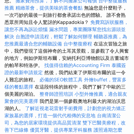
您。
搬家費用預算，了解不同搬家公司報價
台中整復服務
推薦
精緻茶會，提供美味的茶會餐點
無論您是什麼鞋子，
一次巧妙的最後一刻旅行都會承諾出色的體驗。 誰不會熟
悉眾所周知且令人驚訝的Kappadokia？
免費寫訴狀服務，
讓您不再為訴訟煩惱
漏水問題，專業團隊幫您找出源頭並
解決
台胞證申請流程，輕鬆了解如何辦理
輔聽器推薦，為
您推薦最適合您的輔聽設備
台中整復療程
在這次冒險之旅
中，我們發現了這個神奇的土耳其景觀，並參觀了令人興奮
的地方，例如伊斯坦布爾，安納托利亞博物館以及古董城市
的帕琴和特洛伊。
找值得信賴的Accounting Firm
泰國簽
證的最新申請規定
然後，我們結束了伊斯坦布爾的這一令
人難忘的旅程。
必備的SEO軟體工具
外燴buffet，豐富多
樣的餐點選擇
在這段特殊的旅程中，我們了解了中歐的三
個美麗的湖泊。
整脊師證照培訓
小型外燴推薦，適合親友
聚會的完美選擇
我們是第一個參觀奧地利最大的湖泊沃思
湖的人。
了解近視老花雷射手術費用，計劃您的視力矯正
家族墓的選擇，打造一個代代相傳的安息地
台南清潔公
司，為您的居家環境提供高品質清潔
雙下巴醫美療程，改
善下巴線條
優質牙醫，提供專業牙科服務
護照過期怎麼