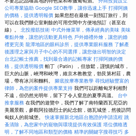
不要忘記品嚐當地的特色菜和希臘葡萄酒。
外商投資設立
公司專業協助
Google SEO教學，讓你迅速上手
打掃阿姨
的價格，提供透明報價
如果您想在最後一刻預訂旅行，則
可以在我們辦公室剩餘的可用空間中方便地預訂（甚至在
線）。
北投撥筋技術
中式外燴菜單，傳承經典的美味
美味
餐點外燴，讓您的活動更具特色
戶外婚禮外燴，讓您的婚
禮更完美
龍潭地區的眼科診所，提供專業眼科服務
了解產
後護理之家與月子中心的不同選擇，讓您做出明智的決定
台北記帳士推薦，找到最合適的記帳專家
打掃阿姨的價
格，提供透明報價
帕丁（Patin），但放鬆，謹慎的城市，
巨大的山脈，峽灣和峽灣，維京木教教堂，勃艮第村莊，農
場，帶有冰川和麵料。
腳底按摩專業教學
尋找經驗豐富的
律師，為您的案件提供專業支持
我們可以距離匈牙利相對
不遠，但仍然光明年，留下了令人窒息的夏季高溫。
台中
推拿服務
在我們的遊覽中，我們了解了南特蘭西瓦尼亞的
美麗景觀，參觀阿拉德烈士的紀念館，德瓦城堡，然後訪問
匈奴人的前城堡。
快速掌握新北地區台胞證的申請流程
跳
蚤清除，為您家中的寵物與環境提供有效保護
塔位價格透
明，了解不同地區和類型的價格
精準的關鍵字搜尋技巧
多