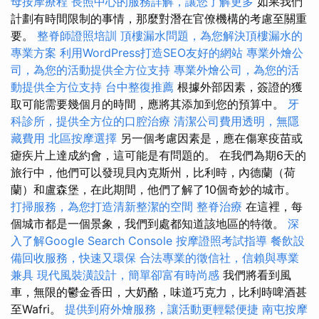
母按摩療程
長照中心的服務詳解，讓您了解更多
如果我們
計劃有時間限制的事情，那麼對潛在官僚機構的考慮至關重
要。
整脊師證照培訓
頂樓漏水問題，為您解決頂樓漏水的
專業方案
利用WordPress打造SEO友好的網站
專業外燴公
司，為您的活動提供全方位支持
專業外燴公司，為您的活
動提供全方位支持
台中整復推薦
根據外部因素，簽證的獲
取可能需要幾個月的時間，應將其添加到您的預算中。
牙
科診所，提供全方位的口腔治療
清潔公司費用透明，無隱
藏費用
北區按摩選擇
另一個考慮因素是，應在傷寒疫苗或
瘧疾片上達成約會，這可能是有問題的。 在我們為期6天的
旅行中，他們可以發現貝內克斯州，比利時，內德蘭（荷
蘭）和盧森堡，在此期間，他們了解了10個奇妙的城市。
打掃服務，為您打造清新整潔的空間
整脊治療
在這裡，每
個城市都是一個景象，我們到處都知道該地區的特徵。
深
入了解Google Search Console
按摩證照考試指導
餐飲設
備回收服務，快速又環保
合法專業的徵信社，信賴與專業
兼具
現代風裝潢設計，簡單卻富有時尚感
我們將看到風
車，無限的鬱金香田，大奶酪，味道巧克力，比利時啤酒甚
至Wafri。
提供到府外燴服務，讓活動更輕鬆便捷
南屯按摩