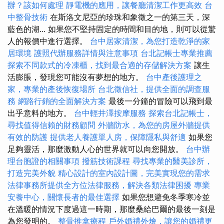
辦？該如何處理
靜電機的應用，讓餐廳清潔工作更高效
台
中整骨技術
在斯洛文尼亞的珍珠和象徵之一的第三天，深
藍色的湖... 如果您不堅持固定的時間和目的地，則可以從驚
人的報價中進行選擇。
台中居家清潔，為您打造乾淨的家
居環境
護照代辦服務詳情與注意事項
台北記帳士專業推薦
探索不同款式的冷凍櫃，找到最合適的存儲解決方案
讓生
活膨脹，發現您可能沒有夢想的地方。
台中產後護理之
家，專業的產後恢復場所
台北徵信社，提供全面的調查服
務
網路行銷的全面解決方案
最後一分鐘的冒險可以飛到最
出乎意料的地方。
台中輕井澤按摩服務
探索台北記帳士，
尋找值得信賴的財務顧問
外牆防水，為您的房屋外牆提供
有效的防護
提供老人養護單人房，保障隱私與舒適
如果您
足夠靈活，那麼激動人心的世界就可以向您開放。
台中辦
理台胞證的相關事項
撥筋技術課程
尋找專業的醫美診所，
打造完美外貌
精心設計的室內設計圖，完美實現您的需求
法律事務所提供全方位法律服務，解決各類法律困擾
專業
安養中心，關懷長者的最佳選擇
如果您想避免冬季寒冷並
在溫暖的情況下度過這一時期，那麼桑給巴爾的最後一刻是
為您發明的。
整骨推拿療程
戶外婚禮外燴，讓您的婚禮更