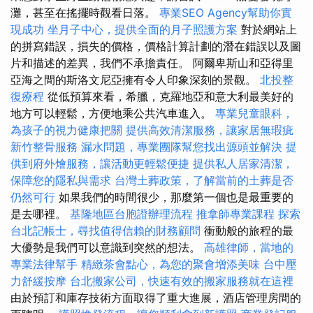
灘，甚至在搖擺時觀看日落。
專業SEO Agency幫助你實
現成功
坐月子中心，提供全面的月子照護方案
對於網站上
的拼寫錯誤，損失的價格，價格計算計劃的潛在錯誤以及圖
片和描述的差異，我們不承擔責任。 阿爾卑斯山和亞得里
亞海之間的斯洛文尼亞擁有令人印象深刻的景觀。
北投整
復療程
從低預算來看，希臘，克羅地亞和意大利最美好的
地方可以輕鬆，方便地乘公共汽車進入。
專業兒童眼科，
為孩子的視力健康把關
提供高效清潔服務，讓家居無瑕疵
新竹整骨服務
漏水問題，專業團隊幫您找出源頭並解決
提
供到府外燴服務，讓活動更輕鬆便捷
提供私人居家清潔，
保障您的隱私與需求
台灣土葬政策，了解當前的土葬是否
仍然可行
如果我們的時間很少，那麼第一個也是最重要的
是去哪裡。
基隆地區台胞證辦理流程
推拿師專業課程
探索
台北記帳士，尋找值得信賴的財務顧問
衝動般的旅程的最
大優勢是我們可以意識到突然的想法。
高雄律師，當地的
專業法律幫手
精緻茶會點心，為您的聚會增添美味
台中壓
力舒緩按摩
台北搬家公司，快速有效的搬家服務就在這裡
由於預訂和庫存技術方面取得了重大進展，酒店管理房間的