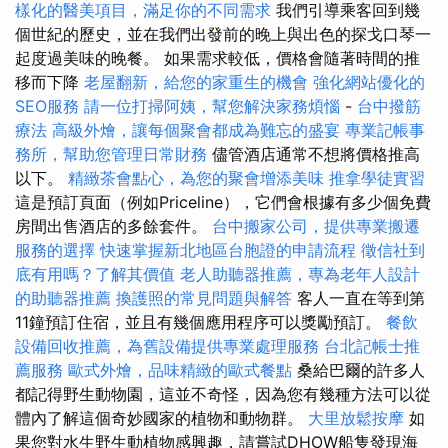
樣化的醫美項目，滿足你的不同需求
我們引導乘客回到幾
個世紀的歷史，並在我們出發前的晚上與出色的探戈口琴一
起度過美味的晚餐。 如果需求較低，價格會隨著時間的推
移而下降
老屋翻新，給您的家重生的機會
強化網站優化的
SEO服務
請一位打掃阿姨，幫您解決家務煩惱
-
台中撥筋
療法
高級外燴，讓每個聚會都成為難忘的盛宴
專業記帳事
務所，幫助您管理日常財務
儘管酒店通常不想將價格推高
以下。
精緻茶會點心，為您的聚會增添美味
推拿學徒實習
這是預訂頁面（例如Priceline），它們會根據有多少個免費
房間出售酒店的多餘套件。
台中搬家公司，提供專業搬遷
服務的選擇
快速掌握新北地區台胞證的申請流程
徵信社到
底有用嗎？了解其價值
老人助聽器推薦，專為老年人設計
的助聽器推薦
換護照的常見問題與解答
客人一直在等到第
11鐘預訂住宿，並且有幾個應用程序可以獎勵預訂。
餐飲
設備回收推薦，為舊設備提供專業處理服務
台北記帳士推
薦服務
歐式外燴，品味精緻的歐式餐點
桑給巴爾的許多人
都記得野生動物園，這並不奇怪，因為您有幾種方法可以從
體內了解這個奇妙國家的植物和動物群。
大里放鬆按摩
如
果您對水生野生動植物感興趣，請嘗試DHOW船隻發現海