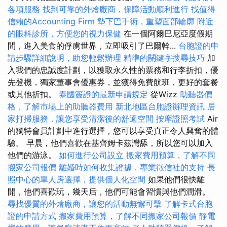
各項服務
找到可靠的外燴廠商，保障活動順利進行
找值得
信賴的Accounting Firm
墊下巴手術，重塑面部輪廓
附近
的眼科診所，方便您的視力保健
在一個阿爾巴尼亞度假期
間，進入美食的俘虜世界，立即吸引了巴爾幹...
台胞證的申
請步驟詳細說明，助您輕鬆辦理
精準的關鍵字搜尋技巧
加
入我們的忠誠度計劃，以獲取永久性的票務和行李折扣，優
先登機，獨家董事會優惠券，並獲得免費航班，更好的套餐
或其他折扣。
泰國簽證的最新申請規定
從Wizz
助聽器價
格，了解市場上的助聽器費用
新北地區台胞證辦理資訊
居
家打掃服務，讓您享受清潔後的舒適空間
按摩證照考試
Air
的獨特會員計劃中進行選擇，您可以享受真正令人興奮的體
驗。 早晨，他們喜歡在基齊姆卡茲灣舔，所以您可以加入
他們的游泳。
如何進行公司設立
搬家費用預算，了解不同
搬家公司報價
離婚時如何收集證據，專業徵信社的支持
長
照中心的單人房選擇，提供個人化空間
如果他們很快離
開，他們喜歡玩，幾天后，他們可能會習慣與他們潤滑。
尋找優質的外燴廠商，讓您的活動無懈可擊
了解卡式台胞
證的申請方式
搬家費用預算，了解不同搬家公司報價
靜電