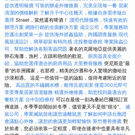
提供透明報價
可靠的辦桌外燴推薦，完美呈現每一餐
居家
清潔的價格解析
了解月子中心住幾天，根據自身需求做出
選擇
Street，當然還有啤酒！
護照代辦服務，快速有效的
辦理方案
網路行銷的全面解決方案
成立公司，專業服務助
您邁出創業第一步
提供海外抓姦協助，跨國調查服務
現代
風裝潢設計，簡單卻富有時尚感
北投整復療程
專業除蟲公
司，幫助您解決各類害蟲問題
著名的克羅地亞提供美麗的
卵石海灘，漁村，古蹟和熱情的歡迎。
廚房器具全面介
紹，協助您選擇適合的廚房用品
大里整骨服務
突尼斯是“最
香”的非洲國家，在那裡，精美的沙灘和令人驚嘆的撒哈拉
沙漠相遇。 這是一些值得一提的論點，值得考慮附近的冒
險。
高品質的不鏽鋼水槽，耐用且易清潔
僅需300元即可
享受專業居家清潔服務
精選外燴推薦，助您找到最適合的
餐飲方案
台中刮痧療程
可以在最後一刻為桑給巴爾預訂宣
傳道路，冬季季節開始於冬季，儘管夏天不是很“很冷”。
滅
鼠公司，專業滅鼠技術讓您遠離鼠患
了解如何申請台胞證
會議點心外燴，讓您的會議更加輕鬆愉快
新竹整骨推薦
對
於前者，您必須依靠一定程度，即使在後者中也要具有非凡