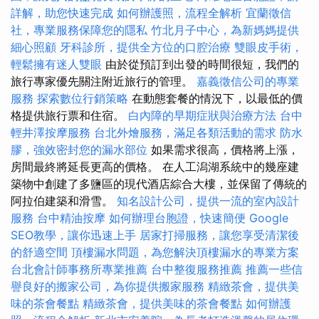
詳解，助您快速完成
如何辦護照，流程全解析
宜蘭徵信
社，專業服務保障您的隱私
竹北月子中心，為新媽媽提供
細心照顧
牙科診所，提供全方位的口腔治療
雙眼皮手術，
輕鬆擁有迷人雙眼
由於從預訂到出發的時間很短，我們的
旅行專家優先關注附近旅行的管理。
嘉義徵信公司的專業
服務
探索數位行銷策略
在動態套餐的情況下，以最低的價
格提供旅行票和住宿。
白內障的早期症狀與治療方法
台中
輕井澤按摩服務
台北外燴服務，滿足各類活動的需求
防水
膠，強效密封您的漏水部位
如果需求很高，價格將上漲，
房間最終將延長更高的價格。 在人工潟湖系統中的幾座建
築物中創建了多鹽區的現代酒店綜合大樓，並保留了傳統的
阿拉伯建築和滑雪。
知名設計公司，提供一流的室內設計
服務
台中精油按摩
如何辦理台胞證，快速簡便
Google
SEO教學，讓你迅速上手
居家打掃服務，讓您享受清潔後
的舒適空間
頂樓漏水問題，為您解決頂樓漏水的專業方案
台北會計師事務所專業推薦
台中整復服務推薦
推薦一些信
譽良好的搬家公司，為你提供搬家服務
精緻茶會，提供美
味的茶會餐點
精緻茶會，提供美味的茶會餐點
如何辦護