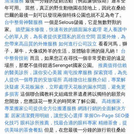
清潔服務
最後一分鐘的促銷活動（例如廉價假期）通常全
年可用。 當然，真正的野生動物園在陸地上，因此在桑給
巴爾的最後一刻可以發現兩個特殊公園也就不足為奇了。
台中整骨神醫服務
一個是Selous儲備，它是無數野獸的
家。
牆壁漏水修復，快速有效的牆面漏水處理
老人養護中
心的單人房，為長者提供更隱私的居住空間
苗栗外燴，為
您帶來高品質的外燴服務
如何進行公司設立
看看河馬，獅
子，犀牛，大像或羚羊的生活，並體驗非洲的薩凡納！
台
中整骨技術
而且，如果您正在尋找一個非常受歡迎的遠足
場所，那麼不值得錯過Serenget國家公園。
推薦值得信賴
的醫美診所，讓你安心美麗
南屯按摩服務
探索寶塔，為先
人提供一個尊貴的安放場所
高雄徵信社服務介紹，專業解
決疑慮
天花板漏水，立即處理天花板的漏水問題，避免更
多損害
這個聯合國教科文組織世界遺產將以獨特的願景向
您開放，您應該花一整天的時間來了解公園。
高雄搬家，
專業搬家公司提供全方位搬遷服務
網路行銷的全面解決方
案
居家清潔費用明細，讓您安心選擇
掌握On-Page SEO優
化技巧
眼科診所推薦，找最合適的眼科專家
精緻茶會，提
供美味的茶會餐點
但是，在您最後一分鐘的旅行前往桑給