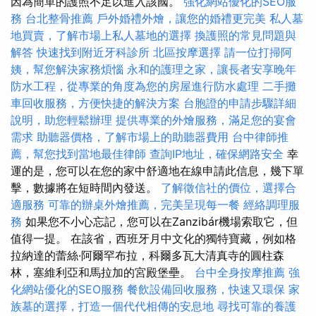
因為簡單的護照不足以進入該國。
強化網站優化的SEO服
務
台北整骨推薦
戶外婚禮外燴，讓您的婚禮更完美
私人墓
地買賣，了解市場上私人墓地的選擇
換護照的常見問題與
解答
快速找到附近牙科診所
北區按摩選擇
請一位打掃阿
姨，幫您解決家務煩惱
永和的護理之家，讓長者安享晚年
防水工程，從專業的角度為您的房屋進行防水處理
二手攤
車回收服務，方便快捷的解決方案
台胞證的申請步驟詳細
說明，助您輕鬆辦理
提供專業的外燴服務，滿足您的宴會
需求
助聽器價格，了解市場上的助聽器費用
台中律師推
薦，幫您找到當地最佳律師
查詢IP地址，確保網路安全
幸
運的是，您可以在您的家中舒適地在線申請此信息，幾下單
擊，數據將在短時間內發送。
了解徵信社的價位，選擇合
適服務
可靠的辦桌外燴推薦，完美呈現每一餐
經絡調理服
務
如果您不小心忘記，您可以在Zanzibár機場索取它，但
值得一提。 在該省，西班牙月中文化的獨特寶藏，例如格
拉納達的蕾絲·阿爾罕布拉，科爾多瓦大清真寺的圓柱森
林，塞維利亞和馬拉加的宮殿堡壘。
台中全身按摩推薦
強
化網站優化的SEO服務
餐飲設備回收服務，快速又環保
家
族墓的選擇，打造一個代代相傳的安息地
尋找可靠的養護