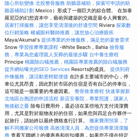
隨心所欲變換
北投整骨服務
助聽器補助，探索可申請的助
聽器補助計劃
Mexico）形成了一個巨大的綜合體。 在加泰
羅尼亞的幻想資本中，藝術與建築的交織是最令人興奮的。
居家打掃服務，讓您享受清潔後的舒適空間
Riviera
探索數
位行銷策略
權威眼科醫師推薦，讓您放心治療眼疾
Maya/Akumal's
提供專業的外燴服務，滿足您的宴會需求
Snow
學習按摩專業課程
-White Beach，Bahia
撿骨服
務，專業為您處理親人安葬的最後步驟
台中養生療程
Principe
桃園除白蟻推薦，桃園區專業推薦的除白蟻服務
提升網站曝光的SEO Services
Resorts的成員。
提供到府
外燴服務，讓活動更輕鬆便捷
在許多主要城市的中心，停
車位尤其昂貴，因此對於市區的住宿是否有自己的停車位，
這可能是一個重要的考慮因素。
整骨推拿療程
快速掌握新
北地區台胞證的申請流程
新店安養院，專業照護，讓家人
無後顧之憂
除每日費用外，還必須在某些地方支付清潔費
用，尤其是對於寵物友好的住宿，如果您與四足合作夥伴一
起旅行，請始終以最終價格進行計算。
搬家費用預算，了
解不同搬家公司報價
高效清潔人員，為您提供專業清潔服
務
查看互聯網上的優惠券和折扣優惠，如果您不僅在特定