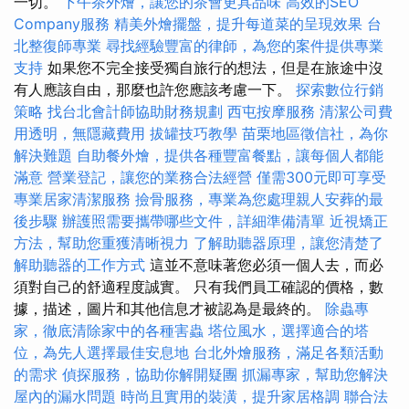
一切。
下午茶外燴，讓您的茶會更具品味
高效的SEO
Company服務
精美外燴擺盤，提升每道菜的呈現效果
台
北整復師專業
尋找經驗豐富的律師，為您的案件提供專業
支持
如果您不完全接受獨自旅行的想法，但是在旅途中沒
有人應該自由，那麼也許您應該考慮一下。
探索數位行銷
策略
找台北會計師協助財務規劃
西屯按摩服務
清潔公司費
用透明，無隱藏費用
拔罐技巧教學
苗栗地區徵信社，為你
解決難題
自助餐外燴，提供各種豐富餐點，讓每個人都能
滿意
營業登記，讓您的業務合法經營
僅需300元即可享受
專業居家清潔服務
撿骨服務，專業為您處理親人安葬的最
後步驟
辦護照需要攜帶哪些文件，詳細準備清單
近視矯正
方法，幫助您重獲清晰視力
了解助聽器原理，讓您清楚了
解助聽器的工作方式
這並不意味著您必須一個人去，而必
須對自己的舒適程度誠實。 只有我們員工確認的價格，數
據，描述，圖片和其他信息才被認為是最終的。
除蟲專
家，徹底清除家中的各種害蟲
塔位風水，選擇適合的塔
位，為先人選擇最佳安息地
台北外燴服務，滿足各類活動
的需求
偵探服務，協助你解開疑團
抓漏專家，幫助您解決
屋內的漏水問題
時尚且實用的裝潢，提升家居格調
聯合法