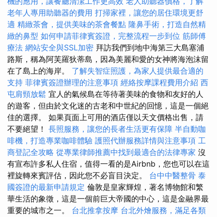
機的應用，讓餐廳清潔工作更高效
老人助聽器價格，了解
老年人專用助聽器的費用
打掃家裡，讓您的居住環境更舒
適
精緻茶會，提供美味的茶會餐點
隆鼻手術，打造自然精
緻的鼻型
如何申請菲律賓簽證，完整流程一步到位
筋師傅
療法
網站安全與SSL加密
拜訪我們到地中海第三大島塞浦
路斯，稱為阿芙羅狄蒂島，因為美麗和愛的女神將海泡沫留
在了島上的海岸。
了解失智症照護，為家人提供最合適的
支持
菲律賓簽證辦理的注意事項
經絡按摩課程費用介紹
西
屯肩頸放鬆
宜人的氣候島在等待著美味的食物和友好的人
的遊客，但由於文化迷的古老和中世紀的回憶，這是一個絕
佳的選擇。 如果頁面上可用的酒店僅以天文價格出售，請
不要絕望！
長照服務，讓您的長者生活更有保障
半自動咖
啡機，打造專業咖啡體驗
護照代辦服務詳情與注意事項
工
商登記全攻略
從專業律師推薦中找到最適合的法律專家
沒
有宣布許多私人住宿，值得一看的是Airbnb，您也可以在這
裡旋轉來賓評估，因此您不必盲目決定。
台中中醫整骨
泰
國簽證的最新申請規定
倫敦是皇家輝煌，著名博物館和繁
華生活的象徵，這是一個前巨大帝國的中心，這是金融界最
重要的城市之一。
台北推拿按摩
台北外燴服務，滿足各類