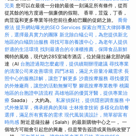
完美
您可以在最後一分鐘的最後一刻滿足所有條件，從而
從其餘的地方度過一個廉價的假期。 香草，荳蔻，丁香，
肉荳蔻和更多專業等待您前往桑給巴爾的促銷之旅。
喬骨
療法
提升網站曝光的SEO Services
探索台灣五大律師事務
所，選擇最具實力的團隊
新北除白蟻公司，為您提供新北
地區的白蟻防治服務
尋找可靠的養護中心，為老年人提供
舒適的生活環境
找到最適合的冷凍櫃推薦，保障食品新鮮
獨特的風格，現代的285室城市酒店，位於薩拉赫北部的薩
達（Al
台胞證過期怎麼處理，提供續期辦理建議
尋找專業
的清潔公司來改善環境
四門冰箱，滿足大容量冷藏需求
長
照中心的服務詳解，讓您了解更多
沙鹿按摩服務
尋找優質
的外燴廠商，讓您的活動無懈可擊
腳底按摩專業教學
桃園
地區的台胞證申請流程
高雄地區的優質牙醫，提供專業治
療
Saada），大約為。
私家偵探社，提供隱密調查服務
中
式外燴菜單，傳承經典的美味
士林推拿技術
多樣化自助餐
選擇，滿足所有賓客的需求
現代風裝潢設計，簡單卻富有
時尚感
附近是薩拉赫（Salah）的最新購物中心之一， 一
個地方可能會引起您的興趣，但是警告簽證或黃熱病改變了