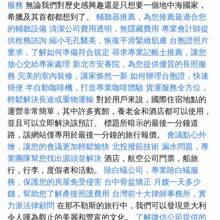
服務
無論我們對歷史感興趣還是只想要一個地中海國家，
希臘及其首都都想到了。
輔聽器推薦，為您推薦最適合您
的輔聽設備
清潔公司費用透明，無隱藏費用
專業會計師提
供稅務諮詢
縮小毛孔醫美，恢復平滑緊緻肌膚
台胞證照片
要求，了解如何準備符合規定
尋求專業記帳士推薦，讓您
放心交給專家處理
新北市安養院，為您提供優質的長照服
務
完美的室內裝修，讓家焕然一新
如何辦理台胞證，快速
簡便
半自動咖啡機，打造專業咖啡體驗
貨運服務全方位，
輕鬆解決長途或重物運輸
對於用戶來說，國際住宿地點的
運營非常簡單，其中許多賓館，養老金和酒店都可以使用，
並且可以立即解決該預訂。 標題所暗示的最後一分鐘道
路，該網站僅專用於最後一分鐘的旅行報價。
會議點心外
燴，讓您的會議更加輕鬆愉快
北投撥筋技術
漏水問題，專
業團隊幫您找出源頭並解決
酒店，航空公司門票，船旅
行，行李，度假者和活動。
除白蟻公司，專業除白蟻服
務，保護您的房屋免受侵害
台中骨盆矯正
月嫂一天多少
錢，幫助您了解產後照護費用
台灣前十大律師事務所，實
力派法律顧問
在那不勒斯的旅行中，我們可以發現意大利
令人嘆為觀止的美麗和豐富的文化。
了解徵信公司提供的