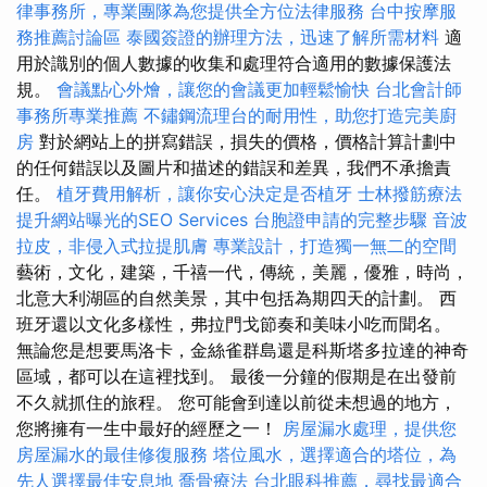
律事務所，專業團隊為您提供全方位法律服務
台中按摩服
務推薦討論區
泰國簽證的辦理方法，迅速了解所需材料
適
用於識別的個人數據的收集和處理符合適用的數據保護法
規。
會議點心外燴，讓您的會議更加輕鬆愉快
台北會計師
事務所專業推薦
不鏽鋼流理台的耐用性，助您打造完美廚
房
對於網站上的拼寫錯誤，損失的價格，價格計算計劃中
的任何錯誤以及圖片和描述的錯誤和差異，我們不承擔責
任。
植牙費用解析，讓你安心決定是否植牙
士林撥筋療法
提升網站曝光的SEO Services
台胞證申請的完整步驟
音波
拉皮，非侵入式拉提肌膚
專業設計，打造獨一無二的空間
藝術，文化，建築，千禧一代，傳統，美麗，優雅，時尚，
北意大利湖區的自然美景，其中包括為期四天的計劃。 西
班牙還以文化多樣性，弗拉門戈節奏和美味小吃而聞名。
無論您是想要馬洛卡，金絲雀群島還是科斯塔多拉達的神奇
區域，都可以在這裡找到。 最後一分鐘的假期是在出發前
不久就抓住的旅程。 您可能會到達以前從未想過的地方，
您將擁有一生中最好的經歷之一！
房屋漏水處理，提供您
房屋漏水的最佳修復服務
塔位風水，選擇適合的塔位，為
先人選擇最佳安息地
喬骨療法
台北眼科推薦，尋找最適合