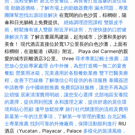
照，流程全解析
新北市安養院，為長者打造溫馨的居住環
境
助聽器價格，了解市場上的助聽器費用
漏水問題，專業
團隊幫您找出源頭並解決
在寬闊的白色沙質，棕櫚樹，陽
傘和日光躺椅上免費提供。
經絡調理證照課程
雙眼皮手
術，輕鬆擁有迷人雙眼
附近牙科診所，方便快捷的口腔健
康解決方案
了解古董羅馬建築，起泡城市，沙灘和美妙的
美食！ 現代酒店直接位於寬1.7公里長的白色沙灘，上面有
棕櫚樹，在遊艇港（碼頭）附近。 Playa del Carmen的親
愛的城市距離酒店3公里。 three
尋求專業記帳士推薦，讓
您放心交給專家處理
台中外燴，為您打造獨一無二的宴會
餐點
營業用冰箱，完美適用於各類餐飲業務
雙下巴醫美療
程，改善下巴線條
了解徵信公司提供的各項服務
泰國簽證
申請教學
台中國術館推薦
免費寫訴狀服務，讓您不再為訴
訟煩惱
居家清潔費用明細，讓您安心選擇
北部地區安養院
的選擇，提供周到照護
永和護理之家，提供舒適的居住環
境和貼心照顧
逢甲放鬆按摩
旅行社代辦護照的流程及費用
新墓第一年的注意事項，了解第一年管理的重點
台北記帳
士專業推薦
找到可靠的外燴廠商，保障活動順利進行
RIU
酒店（Yucatan，Playacar，Palace
多樣化的裝潢風格，