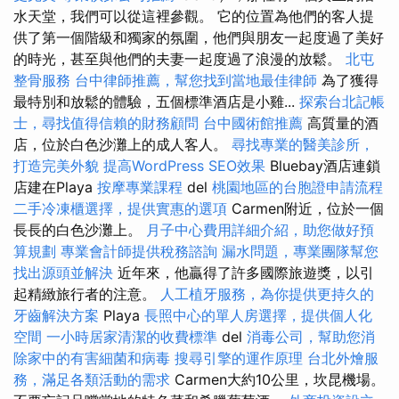
水天堂，我們可以從這裡參觀。 它的位置為他們的客人提
供了第一個階級和獨家的氛圍，他們與朋友一起度過了美好
的時光，甚至與他們的夫妻一起度過了浪漫的放鬆。
北屯
整骨服務
台中律師推薦，幫您找到當地最佳律師
為了獲得
最特別和放鬆的體驗，五個標準酒店是小雞...
探索台北記帳
士，尋找值得信賴的財務顧問
台中國術館推薦
高質量的酒
店，位於白色沙灘上的成人客人。
尋找專業的醫美診所，
打造完美外貌
提高WordPress SEO效果
Bluebay酒店連鎖
店建在Playa
按摩專業課程
del
桃園地區的台胞證申請流程
二手冷凍櫃選擇，提供實惠的選項
Carmen附近，位於一個
長長的白色沙灘上。
月子中心費用詳細介紹，助您做好預
算規劃
專業會計師提供稅務諮詢
漏水問題，專業團隊幫您
找出源頭並解決
近年來，他贏得了許多國際旅遊獎，以引
起精緻旅行者的注意。
人工植牙服務，為你提供更持久的
牙齒解決方案
Playa
長照中心的單人房選擇，提供個人化
空間
一小時居家清潔的收費標準
del
消毒公司，幫助您消
除家中的有害細菌和病毒
搜尋引擎的運作原理
台北外燴服
務，滿足各類活動的需求
Carmen大約10公里，坎昆機場。