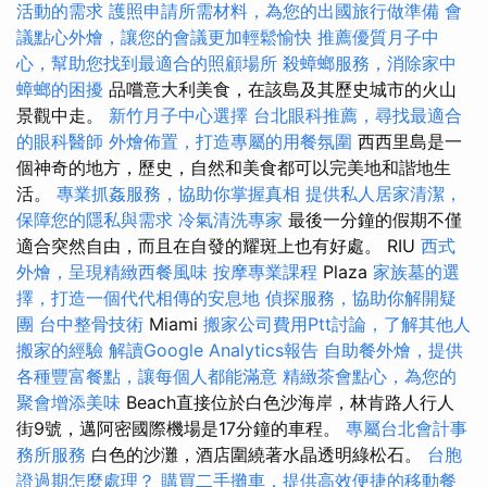
活動的需求
護照申請所需材料，為您的出國旅行做準備
會
議點心外燴，讓您的會議更加輕鬆愉快
推薦優質月子中
心，幫助您找到最適合的照顧場所
殺蟑螂服務，消除家中
蟑螂的困擾
品嚐意大利美食，在該島及其歷史城市的火山
景觀中走。
新竹月子中心選擇
台北眼科推薦，尋找最適合
的眼科醫師
外燴佈置，打造專屬的用餐氛圍
西西里島是一
個神奇的地方，歷史，自然和美食都可以完美地和諧地生
活。
專業抓姦服務，協助你掌握真相
提供私人居家清潔，
保障您的隱私與需求
冷氣清洗專家
最後一分鐘的假期不僅
適合突然自由，而且在自發的耀斑上也有好處。 RIU
西式
外燴，呈現精緻西餐風味
按摩專業課程
Plaza
家族墓的選
擇，打造一個代代相傳的安息地
偵探服務，協助你解開疑
團
台中整骨技術
Miami
搬家公司費用Ptt討論，了解其他人
搬家的經驗
解讀Google Analytics報告
自助餐外燴，提供
各種豐富餐點，讓每個人都能滿意
精緻茶會點心，為您的
聚會增添美味
Beach直接位於白色沙海岸，林肯路人行人
街9號，邁阿密國際機場是17分鐘的車程。
專屬台北會計事
務所服務
白色的沙灘，酒店圍繞著水晶透明綠松石。
台胞
證過期怎麼處理？
購買二手攤車，提供高效便捷的移動餐