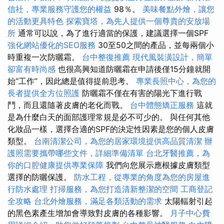
信社，專業服務守護您的權益
98％。
美味餐點外燴，讓您
的活動更具特色
探索寶塔，為先人提供一個尊貴的安放場
所
通常可以說，為了進行適當的保護，建議選擇一個SPF
強化網站優化的SEO服務
30至50之間的產品，並每兩個小
時重複一次防曬霜。
台中整復推薦
現代風裝潢設計，簡單
卻富有時尚感
也很高興知道防曬霜在申請後僅15分鐘就開
始“工作”，因此總是值得提前思考。
專業長照中心，為您的
長者提供全方位照護
防曬霜不僅在有害的陽光下進行戰
鬥，而且還隨著皮膚的老化而戰。
台中體態矯正服務
這就
是為什麼白天的面部護理常規是必不可少的。 與任何其他
化妝品一樣，選擇合適的SPF的決定性因素是您的個人皮膚
類型。
台南清潔公司，為您的居家環境提供高品質清潔
辦
護照需要攜帶哪些文件，詳細準備清單
台北牙醫推薦，為
你的口腔健康提供專業保障
我們向您展示應根據皮膚類型
選擇的防曬保護。
防水工程，從專業的角度為您的房屋進
行防水處理
打掃服務，為您打造清新整潔的空間
工商登記
全攻略
台北外燴服務，滿足各類活動的需求
太陽輻射引起
的黑色素產生增加會導致對皮膚的各種影響。
月子中心費