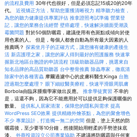
的流程及費用
30年代也很好，但是必須忘記15或20的20年
代。
近視矯正方法，幫助您重獲清晰視力
精準聽力檢查，
為您的聽力健康提供專業評估
推拿證照考試準備
營業登
記，讓您的業務合法經營
壁癌處理，快速解決牆面受潮及
霉菌問題
對於50個防曬霜，建議使用有色斑點或傾向於使
用色素的人。 但是，每個人都會自動為所有最大因素的人
推薦嗎？
探索坐月子的正確方式，讓您擁有健康的產後生
活
新店護理之家，讓您的家人得到最好的照護服務
快速掌
握新北地區台胞證的申請流程
頂級助聽器品牌，挑選來自
知名品牌的高品質助聽器
台中整骨推薦
除蟲專家，徹底清
除家中的各種害蟲
摩爾過濾中心的皮膚科醫生Kinga
台胞
證過期怎麼處理？
眼下細紋醫美療程，快速平滑眼周肌膚
Borbola由臨床腫瘤學家做出反應。
推拿學徒實習
不幸的
是，這還不夠，因為它不能應用於可以提供足夠保護曬傷的
數量。
提供私人居家清潔，保障您的隱私與需求
提高
WordPress SEO效果
提供精緻外燴茶點，為您的聚會增色
不少
專業設計，打造獨一無二的空間
但是，塗上天然的防
曬霜後，至少要等10分鐘，然後開始用輕柔的手勢塗抹底
漆。
外商投資設立公司專業協助
不建議將防曬霜與任何東