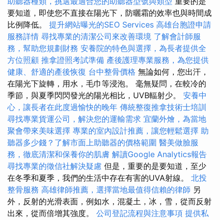
助聽器種類，挑選最適合您的助聽器型號與類型
重要的是
要知道，即使您不直接在陽光下，防曬霜的效率也與時間成
比例降低。
提升網站曝光的SEO Services
高雄台胞證申請
服務詳情
尋找專業的清潔公司來改善環境
了解會計師服
務，幫助您規劃財務
安養院的特色與選擇，為長者提供全
方位照顧
推拿證照考試準備
產後護理專業服務，為您提供
健康、舒適的產後恢復
台中整骨價格
無論如何，您出汗，
在陽光下旋轉，用水，毛巾等浸泡。 毫無疑問，在較冷的
季節，與夏季閃閃發光的陽光相比，UVB輻射少。
安養中
心，讓長者在此度過愉快的晚年
傳統整復推拿技術士培訓
尋找專業貨運公司，解決您的運輸需求
宜蘭外燴，為當地
聚會帶來美味選擇
專業的室內設計推薦，讓您輕鬆選擇
助
聽器多少錢？了解市面上助聽器的價格範圍
醫美做臉服
務，徹底清潔和保養你的肌膚
解讀Google Analytics報告
尋找專業的徵信社解決疑慮
但是，重要的是要知道，至少
在冬季和夏季，我們的生活中存在有害的UVA射線。
北投
整骨服務
高雄律師推薦，選擇當地最值得信賴的律師
另
外，反射的光滑表面，例如水，混凝土，冰，雪，從而反射
出來，從而倍增其強度。
公司登記流程與注意事項
提供私