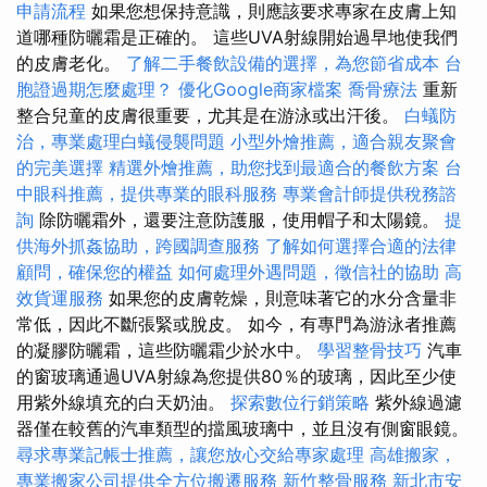
申請流程
如果您想保持意識，則應該要求專家在皮膚上知
道哪種防曬霜是正確的。 這些UVA射線開始過早地使我們
的皮膚老化。
了解二手餐飲設備的選擇，為您節省成本
台
胞證過期怎麼處理？
優化Google商家檔案
喬骨療法
重新
整合兒童的皮膚很重要，尤其是在游泳或出汗後。
白蟻防
治，專業處理白蟻侵襲問題
小型外燴推薦，適合親友聚會
的完美選擇
精選外燴推薦，助您找到最適合的餐飲方案
台
中眼科推薦，提供專業的眼科服務
專業會計師提供稅務諮
詢
除防曬霜外，還要注意防護服，使用帽子和太陽鏡。
提
供海外抓姦協助，跨國調查服務
了解如何選擇合適的法律
顧問，確保您的權益
如何處理外遇問題，徵信社的協助
高
效貨運服務
如果您的皮膚乾燥，則意味著它的水分含量非
常低，因此不斷張緊或脫皮。 如今，有專門為游泳者推薦
的凝膠防曬霜，這些防曬霜少於水中。
學習整骨技巧
汽車
的窗玻璃通過UVA射線為您提供80％的玻璃，因此至少使
用紫外線填充的白天奶油。
探索數位行銷策略
紫外線過濾
器僅在較舊的汽車類型的擋風玻璃中，並且沒有側窗眼鏡。
尋求專業記帳士推薦，讓您放心交給專家處理
高雄搬家，
專業搬家公司提供全方位搬遷服務
新竹整骨服務
新北市安