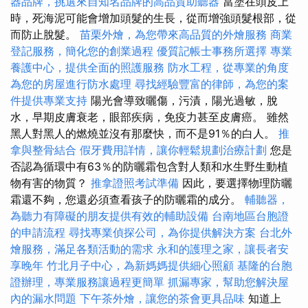
器品牌，挑選來自知名品牌的高品質助聽器
當塗在頭皮上
時，死海泥可能會增加頭髮的生長，從而增強頭髮根部，從
而防止脫髮。
苗栗外燴，為您帶來高品質的外燴服務
商業
登記服務，簡化您的創業過程
優質記帳士事務所選擇
專業
養護中心，提供全面的照護服務
防水工程，從專業的角度
為您的房屋進行防水處理
尋找經驗豐富的律師，為您的案
件提供專業支持
陽光會導致曬傷，污漬，陽光過敏，脫
水，早期皮膚衰老，眼部疾病，免疫力甚至皮膚癌。 雖然
黑人對黑人的燃燒並沒有那麼快，而不是91％的白人。
推
拿與整骨結合
假牙費用詳情，讓你輕鬆規劃治療計劃
您是
否認為循環中有63％的防曬霜包含對人類和水生野生動植
物有害的物質？
推拿證照考試準備
因此，要選擇物理防曬
霜還不夠，您還必須查看孩子的防曬霜的成分。
輔聽器，
為聽力有障礙的朋友提供有效的輔助設備
台南地區台胞證
的申請流程
尋找專業偵探公司，為你提供解決方案
台北外
燴服務，滿足各類活動的需求
永和的護理之家，讓長者安
享晚年
竹北月子中心，為新媽媽提供細心照顧
基隆的台胞
證辦理，專業服務讓過程更簡單
抓漏專家，幫助您解決屋
內的漏水問題
下午茶外燴，讓您的茶會更具品味
知道上