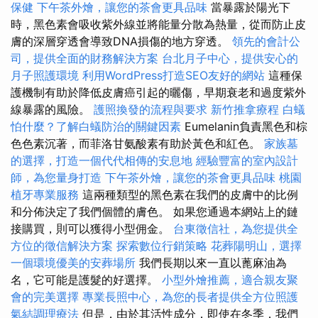
保健
下午茶外燴，讓您的茶會更具品味
當暴露於陽光下
時，黑色素會吸收紫外線並將能量分散為熱量，從而防止皮
膚的深層穿透會導致DNA損傷的地方穿透。
領先的會計公
司，提供全面的財務解決方案
台北月子中心，提供安心的
月子照護環境
利用WordPress打造SEO友好的網站
這種保
護機制有助於降低皮膚癌引起的曬傷，早期衰老和過度紫外
線暴露的風險。
護照換發的流程與要求
新竹推拿療程
白蟻
怕什麼？了解白蟻防治的關鍵因素
Eumelanin負責黑色和棕
色色素沉著，而菲洛甘氨酸素有助於黃色和紅色。
家族墓
的選擇，打造一個代代相傳的安息地
經驗豐富的室內設計
師，為您量身打造
下午茶外燴，讓您的茶會更具品味
桃園
植牙專業服務
這兩種類型的黑色素在我們的皮膚中的比例
和分佈決定了我們個體的膚色。 如果您通過本網站上的鏈
接購買，則可以獲得小型佣金。
台東徵信社，為您提供全
方位的徵信解決方案
探索數位行銷策略
花葬陽明山，選擇
一個環境優美的安葬場所
我們長期以來一直以蓖麻油為
名，它可能是護髮的好選擇。
小型外燴推薦，適合親友聚
會的完美選擇
專業長照中心，為您的長者提供全方位照護
氣結調理療法
但是，由於其活性成分，即使在冬季，我們