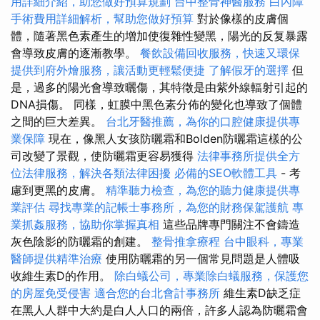
用詳細介紹，助您做好預算規劃
台中整骨神醫服務
白內障
手術費用詳細解析，幫助您做好預算
對於像樣的皮膚個
體，隨著黑色素產生的增加使復雜性變黑，陽光的反复暴露
會導致皮膚的逐漸教學。
餐飲設備回收服務，快速又環保
提供到府外燴服務，讓活動更輕鬆便捷
了解假牙的選擇
但
是，過多的陽光會導致曬傷，其特徵是由紫外線輻射引起的
DNA損傷。 同樣，虹膜中黑色素分佈的變化也導致了個體
之間的巨大差異。
台北牙醫推薦，為你的口腔健康提供專
業保障
現在，像黑人女孩防曬霜和Bolden防曬霜這樣的公
司改變了景觀，使防曬霜更容易獲得
法律事務所提供全方
位法律服務，解決各類法律困擾
必備的SEO軟體工具
- 考
慮到更黑的皮膚。
精準聽力檢查，為您的聽力健康提供專
業評估
尋找專業的記帳士事務所，為您的財務保駕護航
專
業抓姦服務，協助你掌握真相
這些品牌專門關注不會鑄造
灰色陰影的防曬霜的創建。
整骨推拿療程
台中眼科，專業
醫師提供精準治療
使用防曬霜的另一個常見問題是人體吸
收維生素D的作用。
除白蟻公司，專業除白蟻服務，保護您
的房屋免受侵害
適合您的台北會計事務所
維生素D缺乏症
在黑人人群中大約是白人人口的兩倍，許多人認為防曬霜會