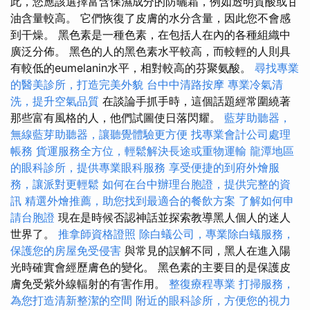
此，您應該選擇富含保濕成分的防曬霜，例如透明質酸或甘
油含量較高。 它們恢復了皮膚的水分含量，因此您不會感
到干燥。 黑色素是一種色素，在包括人在內的各種組織中
廣泛分佈。 黑色的人的黑色素水平較高，而較輕的人則具
有較低的eumelanin水平，相對較高的芬聚氨酸。
尋找專業
的醫美診所，打造完美外貌
台中中清路按摩
專業冷氣清
洗，提升空氣品質
在談論手抓手時，這個話題經常圍繞著
那些富有風格的人，他們試圖使日落閃耀。
藍芽助聽器，
無線藍芽助聽器，讓聽覺體驗更方便
找專業會計公司處理
帳務
貨運服務全方位，輕鬆解決長途或重物運輸
龍潭地區
的眼科診所，提供專業眼科服務
享受便捷的到府外燴服
務，讓派對更輕鬆
如何在台中辦理台胞證，提供完整的資
訊
精選外燴推薦，助您找到最適合的餐飲方案
了解如何申
請台胞證
現在是時候否認神話並探索教導黑人個人的迷人
世界了。
推拿師資格證照
除白蟻公司，專業除白蟻服務，
保護您的房屋免受侵害
與常見的誤解不同，黑人在進入陽
光時確實會經歷膚色的變化。 黑色素的主要目的是保護皮
膚免受紫外線輻射的有害作用。
整復療程專業
打掃服務，
為您打造清新整潔的空間
附近的眼科診所，方便您的視力