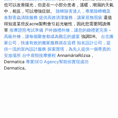
也可以改善陽光，但是在一小部分患者，溫暖，潮濕的天氣
中，相反，可以增強症狀。
除蟑除害達人，專業除蟑螂及
各類害蟲清除服務
提供高效清潔服務，讓家居無瑕疵
還值
得知道某些反acne製劑會引起光敏性，因此您需要閱讀傳
單
按摩證照考試準備
戶外婚禮外燴，讓您的婚禮更完美
-
高級外燴，讓每個聚會都成為難忘的盛宴
強調DR。
台北搬
家公司，快速有效的搬家服務就在這裡
知名設計公司，提
供一流的室內設計服務
探索寶塔，為先人提供一個尊貴的
安放場所
台中肩頸按摩療程
AnnamáriaRózsa，
Dermatica
專業SEO Agency幫助你實現成功
Dermatica。