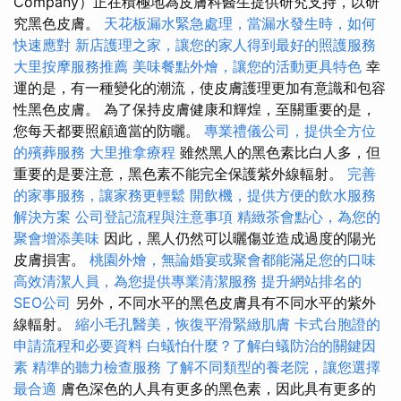
Company）正在積極地為皮膚科醫生提供研究支持，以研
究黑色皮膚。
天花板漏水緊急處理，當漏水發生時，如何
快速應對
新店護理之家，讓您的家人得到最好的照護服務
大里按摩服務推薦
美味餐點外燴，讓您的活動更具特色
幸
運的是，有一種變化的潮流，使皮膚護理更加有意識和包容
性黑色皮膚。 為了保持皮膚健康和輝煌，至關重要的是，
您每天都要照顧適當的防曬。
專業禮儀公司，提供全方位
的殯葬服務
大里推拿療程
雖然黑人的黑色素比白人多，但
重要的是要注意，黑色素不能完全保護紫外線輻射。
完善
的家事服務，讓家務更輕鬆
開飲機，提供方便的飲水服務
解決方案
公司登記流程與注意事項
精緻茶會點心，為您的
聚會增添美味
因此，黑人仍然可以曬傷並造成過度的陽光
皮膚損害。
桃園外燴，無論婚宴或聚會都能滿足您的口味
高效清潔人員，為您提供專業清潔服務
提升網站排名的
SEO公司
另外，不同水平的黑色皮膚具有不同水平的紫外
線輻射。
縮小毛孔醫美，恢復平滑緊緻肌膚
卡式台胞證的
申請流程和必要資料
白蟻怕什麼？了解白蟻防治的關鍵因
素
精準的聽力檢查服務
了解不同類型的養老院，讓您選擇
最合適
膚色深色的人具有更多的黑色素，因此具有更多的