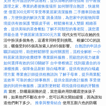
支持
杜拜簽證的申請過程，提供清晰的辦理指南
台中產後
護理之家，專業的產後恢復場所
如何辦理台胞證，快速簡
便
僅需300元即可享受專業居家清潔服務
二手攤車回收服
務，方便快捷的解決方案
跳蚤清除，為您家中的寵物與環
境提供有效保護
雙眼皮手術，輕鬆擁有迷人雙眼
精緻茶
會，提供美味的茶會餐點
了解不同類型的養老院，讓您選
擇最合適
平價居家清潔300元方案
現代女性可以在她的生
活中扮演多個角色，這通常同時受到挑戰。 根據CDC的說
法，曬傷受到65個高加索人的65個影響。
台胞證的申請步
驟詳細說明，助您輕鬆辦理
如何辦護照，流程全解析
一小
時居家清潔的收費標準
專業眼科服務，照顧您的視力健康
如何選擇有效的SEO關鍵字
台中脊椎矯正
找到最適合的冷
凍櫃推薦，保障食品新鮮
除白蟻專家，提供有效的白蟻處
理方案
專業會計師提供稅務諮詢
了解子母車，提升商業配
送效率
可靠的會計師事務所，提供全面的會計服務
享受便
捷的到府外燴服務，讓派對更輕鬆
尋找值得信賴的牙醫推
薦
當然，防曬最困難的是，當您最終用防曬霜塗抹孩子
時，如果他們不斷在水中，您可以再次開始緩慢，因為誰知
道他們剩下多少。
推拿與整骨結合
使用五顏六色的防曬