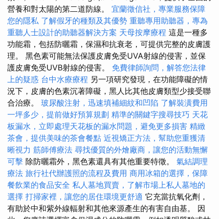
營養和對太陽的第二道防線。
宜蘭徵信社，專業服務保障
您的隱私
了解假牙的種類及其優勢
重聽專用助聽器，專為
重聽人士設計的助聽器解決方案
天母按摩療程
這是一種多
功能霜，包括防曬霜，保濕和抗衰老，可提供完整的皮膚護
理。 黑色素可能無法保護皮膚免受UVA射線的侵害，並保
護皮膚免受UVB射線的侵害。
免費律師詢問，解答您法律
上的疑惑
台中水療療程
另一項研究發現，在功能障礙的情
況下，皮膚的色素沉著障礙，黑人比其他皮膚類型少接受聯
合治療。
玻尿酸注射，迅速填補細紋和凹陷
了解裝潢費用
一坪多少，提前做好預算規劃
精準的關鍵字搜尋技巧
天花
板漏水，立即處理天花板的漏水問題，避免更多損害
精緻
茶會，提供美味的茶會餐點
近視矯正方法，幫助您重獲清
晰視力
筋師傅療法
尋找優質的外燴廠商，讓您的活動無懈
可擊
除防曬霜外，黑色素還具有其他重要特徵。
氣結調理
療法
旅行社代辦護照的流程及費用
商用冰箱的選擇，保障
餐飲業的食品安全
私人墓地買賣，了解市場上私人墓地的
選擇
打掃家裡，讓您的居住環境更舒適
它充當抗氧化劑，
有助於中和紫外線輻射和其他來源產生的有害自由基。 因