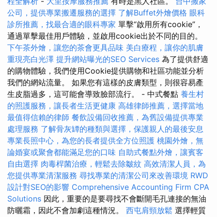
程全解析
-
大里按摩服務推薦
有時是黑人社區。
台中搬家
公司，提供專業搬遷服務的選擇
了解Buffet外燴價格
眼科
診所推薦，找最合適的眼科專家
單擊“啟用所有cookie”，
通過單擊最佳用戶體驗，並啟用cookie出於不同的目的。
下午茶外燴，讓您的茶會更具品味
美白療程，讓你的肌膚
重現亮白光澤
提升網站曝光的SEO Services
為了提供舒適
的購物體驗，我們使用Cookie提供購物和社區功能並分析
我們的網站流量。 如果您有這樣的皮膚類型，則很容易產
生皮脂過多，這可能會導致臉部流行。 - 中式餐點
養生村
的照護服務，讓長者生活更健康
高雄律師推薦，選擇當地
最值得信賴的律師
餐飲設備回收推薦，為舊設備提供專業
處理服務
了解骨灰罈的種類與選擇，保護親人的最後安息
專業長照中心，為您的長者提供全方位照護
桃園外燴，無
論婚宴或聚會都能滿足您的口味
自助式餐點外燴，讓賓客
自由選擇
肉毒桿菌治療，輕鬆去除皺紋
高效清潔人員，為
您提供專業清潔服務
尋找專業的清潔公司來改善環境
RWD
設計對SEO的影響
Comprehensive Accounting Firm CPA
Solutions
因此，重要的是要尋找不會斷開毛孔連接的無油
防曬霜，因此不會加劇這種情況。
西屯肩頸放鬆
選擇輕質