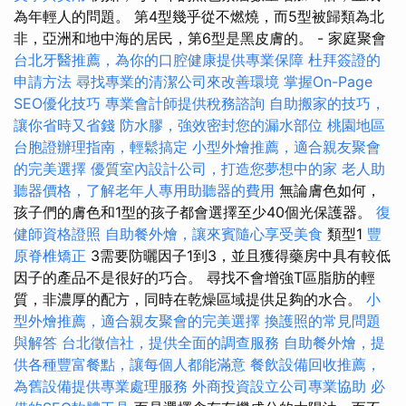
為年輕人的問題。 第4型幾乎從不燃燒，而5型被歸類為北
非，亞洲和地中海的居民，第6型是黑皮膚的。 - 家庭聚會
台北牙醫推薦，為你的口腔健康提供專業保障
杜拜簽證的
申請方法
尋找專業的清潔公司來改善環境
掌握On-Page
SEO優化技巧
專業會計師提供稅務諮詢
自助搬家的技巧，
讓你省時又省錢
防水膠，強效密封您的漏水部位
桃園地區
台胞證辦理指南，輕鬆搞定
小型外燴推薦，適合親友聚會
的完美選擇
優質室內設計公司，打造您夢想中的家
老人助
聽器價格，了解老年人專用助聽器的費用
無論膚色如何，
孩子們的膚色和1型的孩子都會選擇至少40個光保護器。
復
健師資格證照
自助餐外燴，讓來賓隨心享受美食
類型1
豐
原脊椎矯正
3需要防曬因子1到3，並且獲得藥房中具有較低
因子的產品不是很好的巧合。 尋找不會增強T區脂肪的輕
質，非濃厚的配方，同時在乾燥區域提供足夠的水合。
小
型外燴推薦，適合親友聚會的完美選擇
換護照的常見問題
與解答
台北徵信社，提供全面的調查服務
自助餐外燴，提
供各種豐富餐點，讓每個人都能滿意
餐飲設備回收推薦，
為舊設備提供專業處理服務
外商投資設立公司專業協助
必