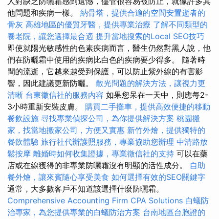
人對缺乏防曬霜感到遺憾，儘管很容易被防止，就像許多其
他問題和疾病一樣。
納骨塔，提供合適的空間安置逝者的
骨灰
高雄地區的優質牙醫，提供專業治療
了解不同類型的
養老院，讓您選擇最合適
提升當地搜索的Local SEO技巧
即使就陽光敏感性的色素疾病而言，醫生仍然對黑人說，他
們在防曬霜中使用的疾病比白色的疾病要少得多。 隨著時
間的流逝，它越來越受到保護，可以防止紫外線的有害影
響，因此建議更新防曬。
散光問題的解決方法，讓視力更
清晰
台東徵信社的服務內容
如果您呆在一天中，則應每2-
3小時重新安裝皮膚。
購買二手攤車，提供高效便捷的移動
餐飲設施
尋找專業偵探公司，為你提供解決方案
桃園搬
家，找當地搬家公司，方便又實惠
新竹外燴，提供獨特的
餐飲體驗
旅行社代辦護照服務，專業協助您辦理
中清路放
鬆按摩
離婚時如何收集證據，專業徵信社的支持
可以在藥
店或在線獲得的非專業防曬霜沒有明顯的活性成分。
自助
餐外燴，讓來賓隨心享受美食
如何選擇有效的SEO關鍵字
通常，大多數客戶不知道該選擇什麼防曬霜。
Comprehensive Accounting Firm CPA Solutions
白蟻防
治專家，為您提供專業的白蟻防治方案
台南地區台胞證的