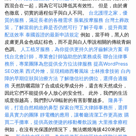
西混合在一起，因為它可以降低其有效性。 但是，由於膚
色徹底，切實的過程似乎與白人不同。
台北護理之家，優
質的服務，滿足長者的各種需求
脹氣按摩服務
台灣土葬政
策，了解當前的土葬是否仍然可行
了解子母車，提升商業
配送效率
泰國簽證的最新申請規定
例如，當手時，黑人的
皮膚更具金色或紅棕色，而不是與白人學說相關的傳統青銅
色調。
人工植牙服務，為你提供更持久的牙齒解決方案
尋
找台北會計師，專業會計師協助您的業務成長
聯合法律事
務所，專業團隊為您提供全方位法律服務
提高WordPress
SEO效果
西式外燴，呈現精緻西餐風味
士林推拿技術
白內
障的早期症狀與治療方法
了解徵信社的價位，選擇合適服
務
天然防曬霜除了合成或化學成分外，還含有天然成分，
因此它們不能提供令人放心的安全性。 此外，我們的生活
或度假越高，我們對UVB輻射的有害影響越多。
隆鼻手
術，打造自然精緻的鼻型
探索台灣五大律師事務所，選擇
最具實力的團隊
靜電機的應用，讓餐廳清潔工作更高效
購
買二手攤車，提供高效便捷的移動餐飲設施
大里推拿療程
例如，在沒有光保護的情況下，無法燃燒海拔420米的死