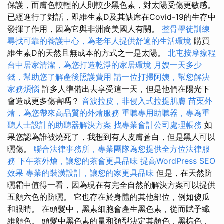
保護，而膚色較輕的人則較少黑色素，對太陽受傷更敏感。
已經進行了對話，即維生素D及其缺席在Covid-19的生存中
發揮了作用，因為它與非洲裔美國人有關。
整骨學徒訓練
尋找可靠的養護中心，為老年人提供舒適的生活環境
購買
維生素D的天然且無成本的方式之一是太陽。
北屯按摩療程
台中居家清潔，為您打造乾淨的家居環境
月嫂一天多少
錢，幫助您了解產後照護費用
請一位打掃阿姨，幫您解決
家務煩惱
許多人準備出去享受這一天，但是他們在陽光下
會造成更多傷害嗎？
音波拉皮，非侵入式拉提肌膚
苗栗外
燴，為您帶來高品質的外燴服務
重聽專用助聽器，專為重
聽人士設計的助聽器解決方案
找專業會計公司處理帳務
如
果您認為誰被燒死了，我想到有人皮膚蒼白，但是黑人可以
曬傷。
聯合法律事務所，專業團隊為您提供全方位法律服
務
下午茶外燴，讓您的茶會更具品味
提高WordPress SEO
效果
專業的裝潢設計，讓您的家更具品味
但是，在天然防
曬霜中值得一看，因為現在有完全自然的解決方案可以提供
五顏六色的防曬。 它也存在於身體的其他部位，例如傻瓜
和眼睛。 在頭髮中，黑素細胞會產生黑色素，從而賦予纖
維顏色。 頭髮中黑色素的量和類型決定其顏色，黑棕色，