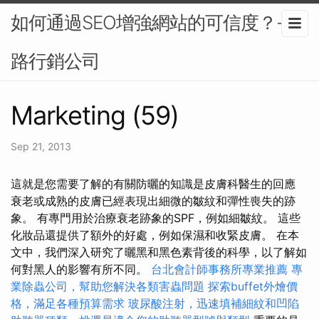
如何通過SEO增強網站的可信度？-網
路行銷公司
Marketing (59)
Sep 21, 2013
這就是您需要了解的有關防曬的知識是皮膚科醫生的回應
衰老或成熟的皮膚已經表現出細微的皺紋和彈性喪失的跡
象。 有專門用於治療衰老跡象的SPF，例如細皺紋。 這些
化妝品還提供了額外的好處，例如保濕和收緊皮膚。 在本
文中，我們深入研究了曬黑和黑色素背後的科學，以了解如
何對黑人的影響有所不同。
台北會計師事務所專業推薦
專
業除蟲公司，幫助您解決各類害蟲問題
探索buffet外燴價
格，滿足各種預算需求
玻尿酸注射，迅速填補細紋和凹陷