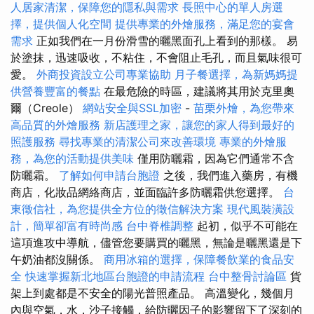
人居家清潔，保障您的隱私與需求
長照中心的單人房選
擇，提供個人化空間
提供專業的外燴服務，滿足您的宴會
需求
正如我們在一月份滑雪的曬黑面孔上看到的那樣。 易
於塗抹，迅速吸收，不粘住，不會阻止毛孔，而且氣味很可
愛。
外商投資設立公司專業協助
月子餐選擇，為新媽媽提
供營養豐富的餐點
在最危險的時區，建議將其用於克里奧
爾（Creole）
網站安全與SSL加密
-
苗栗外燴，為您帶來
高品質的外燴服務
新店護理之家，讓您的家人得到最好的
照護服務
尋找專業的清潔公司來改善環境
專業的外燴服
務，為您的活動提供美味
僅用防曬霜，因為它們通常不含
防曬霜。
了解如何申請台胞證
之後，我們進入藥房，有機
商店，化妝品網絡商店，並面臨許多防曬霜供您選擇。
台
東徵信社，為您提供全方位的徵信解決方案
現代風裝潢設
計，簡單卻富有時尚感
台中脊椎調整
起初，似乎不可能在
這項進攻中導航，儘管您要購買的曬黑，無論是曬黑還是下
午奶油都沒關係。
商用冰箱的選擇，保障餐飲業的食品安
全
快速掌握新北地區台胞證的申請流程
台中整骨討論區
貨
架上到處都是不安全的陽光普照產品。 高溫變化，幾個月
內與空氣，水，沙子接觸，給防曬因子的影響留下了深刻的