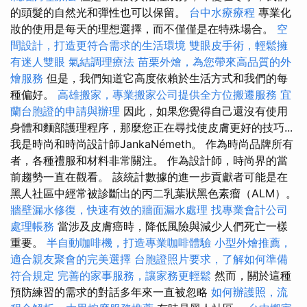
的頭髮的自然光和彈性也可以保留。
台中水療療程
專業化
妝的使用是每天的理想選擇，而不僅僅是在特殊場合。
空
間設計，打造更符合需求的生活環境
雙眼皮手術，輕鬆擁
有迷人雙眼
氣結調理療法
苗栗外燴，為您帶來高品質的外
燴服務
但是，我們知道它高度依賴於生活方式和我們的每
種偏好。
高雄搬家，專業搬家公司提供全方位搬遷服務
宜
蘭台胞證的申請與辦理
因此，如果您覺得自己還沒有使用
身體和麵部護理程序，那麼您正在尋找使皮膚更好的技巧...
我是時尚和時尚設計師JankaNémeth。 作為時尚品牌所有
者，各種禮服和材料非常關注。 作為設計師，時尚界的當
前趨勢一直在觀看。 該統計數據的進一步貢獻者可能是在
黑人社區中經常被診斷出的丙二乳葉狀黑色素瘤（ALM）。
牆壁漏水修復，快速有效的牆面漏水處理
找專業會計公司
處理帳務
當涉及皮膚癌時，降低風險與減少人們死亡一樣
重要。
半自動咖啡機，打造專業咖啡體驗
小型外燴推薦，
適合親友聚會的完美選擇
台胞證照片要求，了解如何準備
符合規定
完善的家事服務，讓家務更輕鬆
然而，關於這種
預防練習的需求的對話多年來一直被忽略
如何辦護照，流