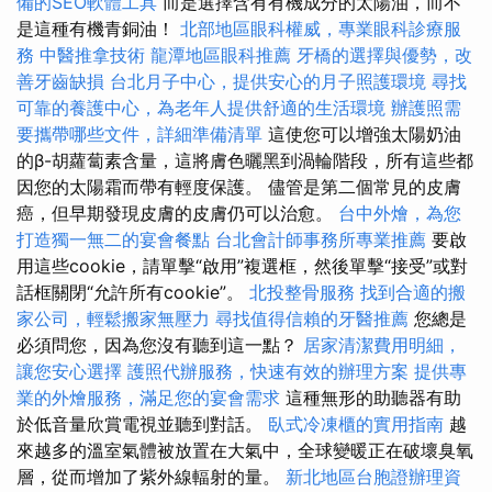
備的SEO軟體工具
而是選擇含有有機成分的太陽油，而不
是這種有機青銅油！
北部地區眼科權威，專業眼科診療服
務
中醫推拿技術
龍潭地區眼科推薦
牙橋的選擇與優勢，改
善牙齒缺損
台北月子中心，提供安心的月子照護環境
尋找
可靠的養護中心，為老年人提供舒適的生活環境
辦護照需
要攜帶哪些文件，詳細準備清單
這使您可以增強太陽奶油
的β-胡蘿蔔素含量，這將膚色曬黑到渦輪階段，所有這些都
因您的太陽霜而帶有輕度保護。 儘管是第二個常見的皮膚
癌，但早期發現皮膚的皮膚仍可以治愈。
台中外燴，為您
打造獨一無二的宴會餐點
台北會計師事務所專業推薦
要啟
用這些cookie，請單擊“啟用”複選框，然後單擊“接受”或對
話框關閉“允許所有cookie”。
北投整骨服務
找到合適的搬
家公司，輕鬆搬家無壓力
尋找值得信賴的牙醫推薦
您總是
必須問您，因為您沒有聽到這一點？
居家清潔費用明細，
讓您安心選擇
護照代辦服務，快速有效的辦理方案
提供專
業的外燴服務，滿足您的宴會需求
這種無形的助聽器有助
於低音量欣賞電視並聽到對話。
臥式冷凍櫃的實用指南
越
來越多的溫室氣體被放置在大氣中，全球變暖正在破壞臭氧
層，從而增加了紫外線輻射的量。
新北地區台胞證辦理資