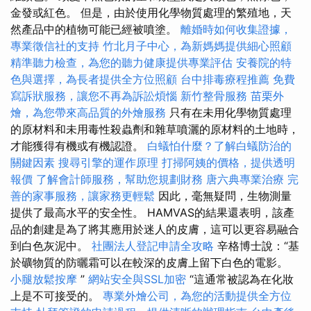
金發或紅色。 但是，由於使用化學物質處理的繁殖地，天
然產品中的植物可能已經被噴塗。
離婚時如何收集證據，
專業徵信社的支持
竹北月子中心，為新媽媽提供細心照顧
精準聽力檢查，為您的聽力健康提供專業評估
安養院的特
色與選擇，為長者提供全方位照顧
台中排毒療程推薦
免費
寫訴狀服務，讓您不再為訴訟煩惱
新竹整骨服務
苗栗外
燴，為您帶來高品質的外燴服務
只有在未用化學物質處理
的原材料和未用毒性殺蟲劑和雜草噴灑的原材料的土地時，
才能獲得有機或有機認證。
白蟻怕什麼？了解白蟻防治的
關鍵因素
搜尋引擎的運作原理
打掃阿姨的價格，提供透明
報價
了解會計師服務，幫助您規劃財務
唐六典專業治療
完
善的家事服務，讓家務更輕鬆
因此，毫無疑問，生物測量
提供了最高水平的安全性。 HAMVAS的結果還表明，該產
品的創建是為了將其應用於迷人的皮膚，這可以更容易融合
到白色灰泥中。
社團法人登記申請全攻略
辛格博士說：“基
於礦物質的防曬霜可以在較深的皮膚上留下白色的電影。
小腿放鬆按摩
”
網站安全與SSL加密
“這通常被認為在化妝
上是不可接受的。
專業外燴公司，為您的活動提供全方位