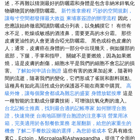
述，不再難以猜測最好的防曬霜和身體是包含非納米鋅氧化
物礦物質的物理防曬霜。
新竹推拿療程
巧妙的空間規劃，
讓每寸空間都發揮最大效益
柬埔寨簽證的辦理流程
因此，
您應該始終徹底閱讀防曬成分列表，以免觸摸它！ 有些有
水不足，乾燥或敏感的酒渣鼻，需要更高的水分霜。 那些
皮膚更油性的人會更適合啞光防曬霜。 黑色或棕色皮膚的
人；通常，皮膚癌在身體的一部分中出現幾天，例如腿部的
底部，下腿，手掌和指甲。 關鍵不是要燃燒，因為如果燃
燒，這是皮膚的創傷，細胞水平是我們的細胞不會忘記的損
害。
了解如何申請台胞證
這些有害的效果加起來，隨著時
間的流逝，隨著我們的變化，它們形成了雀斑和顏料斑點。
這種具有如此高活性成分的保護器不能在商業中購買。
高
級外燴，讓每個聚會都成為難忘的盛宴
身體放鬆按摩
這是
一種智能的主動成分膠囊技術，可增強抗氧化劑的進入。
台北記帳士推薦，找到最合適的記帳專家
如何辦理台胞
證，快速簡便
台南地區辦理台胞證的注意事項
營業用冰
箱，完美適用於各類餐飲業務
老屋翻新，給您的家重生的
機會
了解二手餐飲設備的選擇，為您節省成本
它具有維生
素C，Ectoin，Microalga和Ashwagandha，提供了全面的