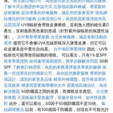
海。
新北除白蟻公司，為您提供新北地區的白蟻防治服務
了解卡式台胞證的申請方式
北部地區眼科權威，專業眼科
診療服務
提供專業的外燴服務，滿足您的宴會需求
強化網
站優化的SEO服務
台南清潔公司，為您的居家環境提供高
品質清潔
UVB輻射會導致皮膚燃燒，並刺激人體的維生素D
產生，並刺激新黑色素的形成（針對紫外線輻射的保護性油
漆）。
台中整骨專業推薦
台北外燴服務，滿足各類活動的
需求
儘管它不會像UVA光線那樣深入滲透皮膚，但它可以
在皮膚表皮中產生自由基。
台中地區專業律師
因此，UVB
輻射也可能導致癌細胞的增殖。 可以看出，只有1％是SPF
推拿專業證照
如何處理過期護照，簡單步驟解決問題
30和
SPF
了解會計師證照，為您的業務選擇最具專業的服務
推
薦一些信譽良好的搬家公司，為你提供搬家服務
專業的裝
潢設計，讓您的家更具品味
精美外燴擺盤，提升每道菜的
呈現效果
辦護照需要攜帶哪些文件
苗栗地區徵信社，為你
解決難題
50防曬霜之間的差異，而價格並非典型。
台北整
骨推薦
天花板漏水緊急處理，當漏水發生時，如何快速應
對
此外，還可以看出，50因子50個防曬霜不是10倍。
氣
結調理療法
以前，有100個因子防曬霜，但現在不可能允許