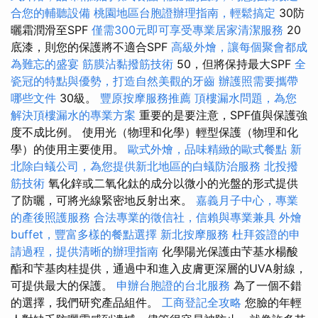
合您的輔聽設備
桃園地區台胞證辦理指南，輕鬆搞定
30防
曬霜潤滑至SPF
僅需300元即可享受專業居家清潔服務
20
底漆，則您的保護將不適合SPF
高級外燴，讓每個聚會都成
為難忘的盛宴
筋膜沾黏撥筋技術
50，但將保持最大SPF
全
瓷冠的特點與優勢，打造自然美觀的牙齒
辦護照需要攜帶
哪些文件
30級。
豐原按摩服務推薦
頂樓漏水問題，為您
解決頂樓漏水的專業方案
重要的是要注意，SPF值與保護強
度不成比例。 使用光（物理和化學）輕型保護（物理和化
學）的使用主要使用。
歐式外燴，品味精緻的歐式餐點
新
北除白蟻公司，為您提供新北地區的白蟻防治服務
北投撥
筋技術
氧化鋅或二氧化鈦的成分以微小的光盤的形式提供
了防曬，可將光線緊密地反射出來。
嘉義月子中心，專業
的產後照護服務
合法專業的徵信社，信賴與專業兼具
外燴
buffet，豐富多樣的餐點選擇
新北按摩服務
杜拜簽證的申
請過程，提供清晰的辦理指南
化學陽光保護由芐基水楊酸
酯和芐基肉桂提供，通過中和進入皮膚更深層的UVA射線，
可提供最大的保護。
申辦台胞證的台北服務
為了一個不錯
的選擇，我們研究產品組件。
工商登記全攻略
您臉的年輕