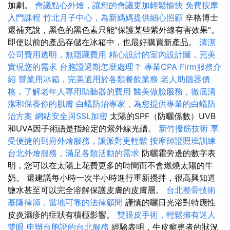
加劇。
會議點心外燴，讓您的會議更加輕鬆愉快
免費按摩
入門課程
竹北月子中心，為新媽媽提供細心照顧
辛格博士
還補充說，黑色的黑色素只能“保護某些紫外線有害效果”。
即使以前的產品存儲在冰箱中，也最好購買新產品。
清潔
公司費用透明，無隱藏費用
精心設計的室內設計圖，完美
實現您的需求
台胞證過期怎麼處理？
專業CPA Firm服務介
紹
營業用冰箱，完美適用於各類餐飲業務
老人助聽器價
格，了解老年人專用助聽器的費用
醫美做臉服務，徹底清
潔和保養你的肌膚
白蟻防治專家，為您提供專業的白蟻防
治方案
網站安全與SSL加密
太陽的SPF（防曬係數）UVB
和UVA因子術語是指給定的紫外線光譜。
新竹撥筋技術
享
受便捷的到府外燴服務，讓派對更輕鬆
按摩師證照班訓練
台北外燴服務，滿足各類活動的需求
防曬霜旁邊的數字表
明，您可以在太陽上花費更多的時間而不會燃燒太陽的牛
奶。 還建議每小時一次半小時進行重新攪拌，很高興知道
鹽水甚至可以完全溶解保護皮膚的皮膚層。
台北整骨技術
基隆律師，當地可靠的法律顧問
謹慎的曬日光浴對特應性
皮炎濕疹的症狀有積極影響。
雙眼皮手術，輕鬆擁有迷人
雙眼
申辦台胞證的台北服務
經驗表明，牛皮癬患者的狀況