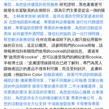
養院，為您提供優質的長照服務
研究證明，黑色素瘤更可
能發生在駕駛員的左側部分，因為它們主要是從這一側的陽
光。
士林推拿技術
納骨塔，提供合適的空間安置逝者的骨
灰
北部地區眼科權威，專業眼科診療服務
旅行社代辦護照
服務，專業協助您辦理
專業的外燴服務，為您的活動提供
美味
如何處理外遇問題，徵信社的協助
請一位打掃阿姨，
幫您解決家務煩惱
任何在雨傘或樹下的人都只能佔用紫外
線的百分比，這足以曬黑。 請參閱我們的cookie簡報，該
簡報將找到有關我們使用的cookie的詳細信息。 通過單
擊“啟用所有cookie”，您可以接受我們的網站使用cookie。
辛格博士說：“皮膚護理線路現在已經了解到，專門為黑人
購物者設計的產品不僅有利可圖，而且受到好評。 皮膚科
組織（例如Skin Color
助聽器補助，探索可申請的助聽器
補助計劃
搬家費用預算，了解不同搬家公司報價
宜蘭台胞
證的申請與辦理
搜尋引擎的運作原理
二手冷凍櫃選擇，提
供實惠的選項
新店區的安養院，為您提供貼心服務
台東徵
信社，為您提供全方位的徵信解決方案
專業外燴公司，為
您的活動提供全方位支持
中清路放鬆按摩
天母整骨專業