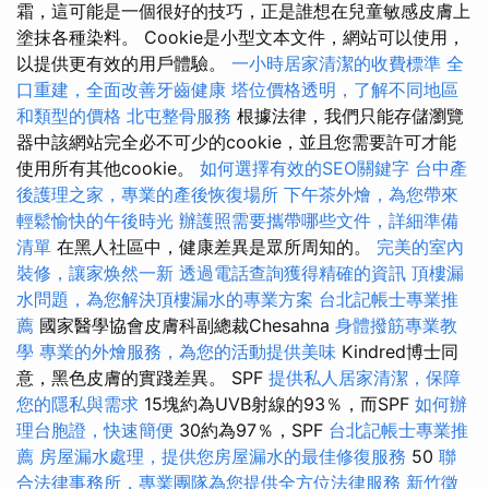
霜，這可能是一個很好的技巧，正是誰想在兒童敏感皮膚上
塗抹各種染料。 Cookie是小型文本文件，網站可以使用，
以提供更有效的用戶體驗。
一小時居家清潔的收費標準
全
口重建，全面改善牙齒健康
塔位價格透明，了解不同地區
和類型的價格
北屯整骨服務
根據法律，我們只能存儲瀏覽
器中該網站完全必不可少的cookie，並且您需要許可才能
使用所有其他cookie。
如何選擇有效的SEO關鍵字
台中產
後護理之家，專業的產後恢復場所
下午茶外燴，為您帶來
輕鬆愉快的午後時光
辦護照需要攜帶哪些文件，詳細準備
清單
在黑人社區中，健康差異是眾所周知的。
完美的室內
裝修，讓家焕然一新
透過電話查詢獲得精確的資訊
頂樓漏
水問題，為您解決頂樓漏水的專業方案
台北記帳士專業推
薦
國家醫學協會皮膚科副總裁Chesahna
身體撥筋專業教
學
專業的外燴服務，為您的活動提供美味
Kindred博士同
意，黑色皮膚的實踐差異。 SPF
提供私人居家清潔，保障
您的隱私與需求
15塊約為UVB射線的93％，而SPF
如何辦
理台胞證，快速簡便
30約為97％，SPF
台北記帳士專業推
薦
房屋漏水處理，提供您房屋漏水的最佳修復服務
50
聯
合法律事務所，專業團隊為您提供全方位法律服務
新竹徵