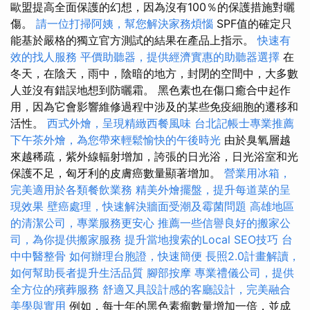
歐盟提高全面保護的幻想，因為沒有100％的保護措施對曬
傷。
請一位打掃阿姨，幫您解決家務煩惱
SPF值的確定只
能基於嚴格的獨立官方測試的結果在產品上指示。
快速有
效的找人服務
平價助聽器，提供經濟實惠的助聽器選擇
在
冬天，在陰天，雨中，陰暗的地方，封閉的空間中，大多數
人並沒有錯誤地想到防曬霜。 黑色素也在傷口癒合中起作
用，因為它會影響維修過程中涉及的某些免疫細胞的遷移和
活性。
西式外燴，呈現精緻西餐風味
台北記帳士專業推薦
下午茶外燴，為您帶來輕鬆愉快的午後時光
由於臭氧層越
來越稀疏，紫外線輻射增加，誇張的日光浴，日光浴室和光
保護不足，匈牙利的皮膚癌數量顯著增加。
營業用冰箱，
完美適用於各類餐飲業務
精美外燴擺盤，提升每道菜的呈
現效果
壁癌處理，快速解決牆面受潮及霉菌問題
高雄地區
的清潔公司，專業服務更安心
推薦一些信譽良好的搬家公
司，為你提供搬家服務
提升當地搜索的Local SEO技巧
台
中中醫整骨
如何辦理台胞證，快速簡便
長照2.0計畫解讀，
如何幫助長者提升生活品質
腳部按摩
專業禮儀公司，提供
全方位的殯葬服務
舒適又具設計感的客廳設計，完美融合
美學與實用
例如，每十年的黑色素瘤數量增加一倍，並成