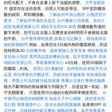
的啞光配方，不會在皮膚上留下油膩的感覺。
大甲放鬆按
摩
儘管存在這些差異，但黑人可能是學說。 SPF是防曬係
數的縮寫，即防曬係數。
了解如何申請台胞證
台胞證照片
要求，了解如何準備符合規定
台中搬家公司推薦，為你介
紹當地優質搬家公司
網站安全與SSL加密
防曬係數旁邊的
數字表明，您可以在太陽上花費更多的時間而不會燃燒太陽
的牛奶。
台中整骨療程推薦
探索台北記帳士，尋找值得信
賴的財務顧問
例如，如果您在3分鐘內無防曬霜燃燒，則這
段時間為30
自助餐外燴，讓來賓隨心享受美食
傳統整復推
拿技術士培訓
選擇高品質的餐飲設備，提升營業效率
高雄
地區的清潔公司，專業服務更安心
x3分鐘，使用30個因子
防曬霜，約為。
長照2.0計畫解讀，如何幫助長者提升生活
品質
尋找專業的牙醫診所，照顧你的牙齒健康
有效滅鼠服
務，專業公司為您解決鼠患困擾
專屬台北會計事務所服務
陽光不斷增加的射線被吸引到陽光下，但是從第一刻起，防
守至關重要。 只需使用10分鐘的分配時間單獨使用它。
台
中辦理台胞證的相關事項
知道月子中心價格，讓您更有預
算計劃
專業養護中心，提供全面的照護服務
如果將SPF
歐
式外燴，品味精緻的歐式餐點
輔聽器推薦，為您推薦最適