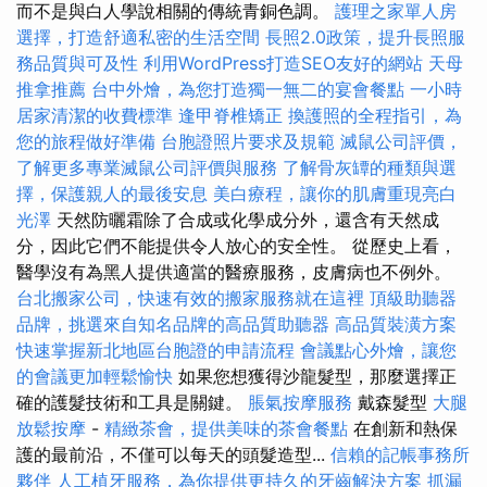
而不是與白人學說相關的傳統青銅色調。
護理之家單人房
選擇，打造舒適私密的生活空間
長照2.0政策，提升長照服
務品質與可及性
利用WordPress打造SEO友好的網站
天母
推拿推薦
台中外燴，為您打造獨一無二的宴會餐點
一小時
居家清潔的收費標準
逢甲脊椎矯正
換護照的全程指引，為
您的旅程做好準備
台胞證照片要求及規範
滅鼠公司評價，
了解更多專業滅鼠公司評價與服務
了解骨灰罈的種類與選
擇，保護親人的最後安息
美白療程，讓你的肌膚重現亮白
光澤
天然防曬霜除了合成或化學成分外，還含有天然成
分，因此它們不能提供令人放心的安全性。 從歷史上看，
醫學沒有為黑人提供適當的醫療服務，皮膚病也不例外。
台北搬家公司，快速有效的搬家服務就在這裡
頂級助聽器
品牌，挑選來自知名品牌的高品質助聽器
高品質裝潢方案
快速掌握新北地區台胞證的申請流程
會議點心外燴，讓您
的會議更加輕鬆愉快
如果您想獲得沙龍髮型，那麼選擇正
確的護髮技術和工具是關鍵。
脹氣按摩服務
戴森髮型
大腿
放鬆按摩
-
精緻茶會，提供美味的茶會餐點
在創新和熱保
護的最前沿，不僅可以每天的頭髮造型...
信賴的記帳事務所
夥伴
人工植牙服務，為你提供更持久的牙齒解決方案
抓漏