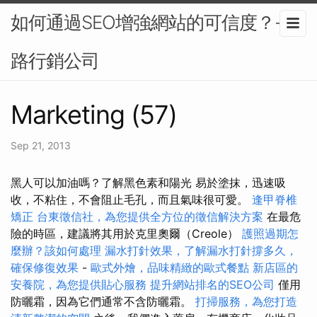
如何通過SEO增強網站的可信度？-網
路行銷公司
Marketing (57)
Sep 21, 2013
黑人可以加油嗎？了解黑色素和陽光 易於塗抹，迅速吸
收，不粘住，不會阻止毛孔，而且氣味很可愛。
逢甲脊椎
矯正
台東徵信社，為您提供全方位的徵信解決方案
在最危
險的時區，建議將其用於克里奧爾（Creole）
護照過期怎
麼辦？該如何處理
漏水打針效果，了解漏水打針撐多久，
確保修復效果
-
歐式外燴，品味精緻的歐式餐點
新店區的
安養院，為您提供貼心服務
提升網站排名的SEO公司
僅用
防曬霜，因為它們通常不含防曬霜。
打掃服務，為您打造