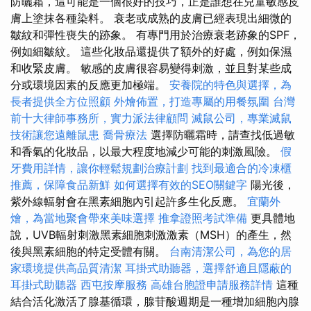
防曬霜，這可能是一個很好的技巧，正是誰想在兒童敏感皮
膚上塗抹各種染料。 衰老或成熟的皮膚已經表現出細微的
皺紋和彈性喪失的跡象。 有專門用於治療衰老跡象的SPF，
例如細皺紋。 這些化妝品還提供了額外的好處，例如保濕
和收緊皮膚。 敏感的皮膚很容易變得刺激，並且對某些成
分或環境因素的反應更加極端。
安養院的特色與選擇，為
長者提供全方位照顧
外燴佈置，打造專屬的用餐氛圍
台灣
前十大律師事務所，實力派法律顧問
滅鼠公司，專業滅鼠
技術讓您遠離鼠患
喬骨療法
選擇防曬霜時，請查找低過敏
和香氣的化妝品，以最大程度地減少可能的刺激風險。
假
牙費用詳情，讓你輕鬆規劃治療計劃
找到最適合的冷凍櫃
推薦，保障食品新鮮
如何選擇有效的SEO關鍵字
陽光後，
紫外線輻射會在黑素細胞內引起許多生化反應。
宜蘭外
燴，為當地聚會帶來美味選擇
推拿證照考試準備
更具體地
說，UVB輻射刺激黑素細胞刺激激素（MSH）的產生，然
後與黑素細胞的特定受體有關。
台南清潔公司，為您的居
家環境提供高品質清潔
耳掛式助聽器，選擇舒適且隱蔽的
耳掛式助聽器
西屯按摩服務
高雄台胞證申請服務詳情
這種
結合活化激活了腺基循環，腺苷酸週期是一種增加細胞內腺