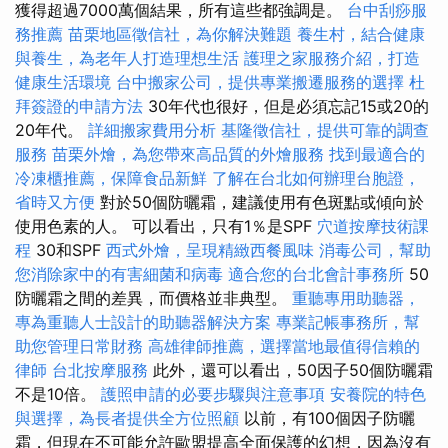
獲得超過7000萬個結果，所有這些都強調是。
台中刮痧服
務推薦
苗栗地區徵信社，為你解決難題
養生村，結合健康
與養生，為老年人打造理想生活
護理之家服務介紹，打造
健康生活環境
台中搬家公司，提供專業搬遷服務的選擇
杜
拜簽證的申請方法
30年代也很好，但是必須忘記15或20的
20年代。
詳細搬家費用分析
基隆徵信社，提供可靠的調查
服務
苗栗外燴，為您帶來高品質的外燴服務
找到最適合的
冷凍櫃推薦，保障食品新鮮
了解在台北如何辦理台胞證，
省時又方便
對於50個防曬霜，建議使用有色斑點或傾向於
使用色素的人。 可以看出，只有1％是SPF
穴道按摩技術課
程
30和SPF
西式外燴，呈現精緻西餐風味
消毒公司，幫助
您消除家中的有害細菌和病毒
適合您的台北會計事務所
50
防曬霜之間的差異，而價格並非典型。
重聽專用助聽器，
專為重聽人士設計的助聽器解決方案
專業記帳事務所，幫
助您管理日常財務
高雄律師推薦，選擇當地最值得信賴的
律師
台北按摩服務
此外，還可以看出，50因子50個防曬霜
不是10倍。
護照申請的必要步驟與注意事項
安養院的特色
與選擇，為長者提供全方位照顧
以前，有100個因子防曬
霜，但現在不可能允許歐盟提高全面保護的幻想，因為沒有