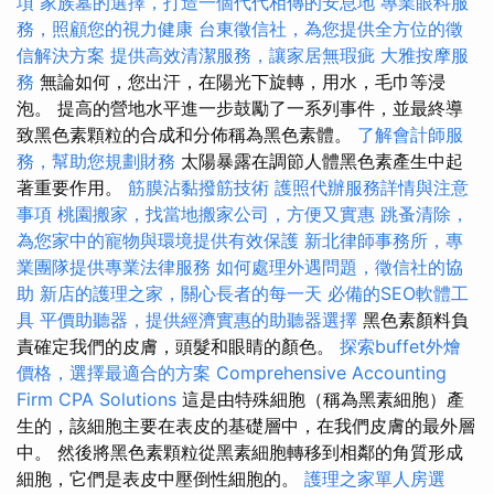
項
家族墓的選擇，打造一個代代相傳的安息地
專業眼科服
務，照顧您的視力健康
台東徵信社，為您提供全方位的徵
信解決方案
提供高效清潔服務，讓家居無瑕疵
大雅按摩服
務
無論如何，您出汗，在陽光下旋轉，用水，毛巾等浸
泡。 提高的營地水平進一步鼓勵了一系列事件，並最終導
致黑色素顆粒的合成和分佈稱為黑色素體。
了解會計師服
務，幫助您規劃財務
太陽暴露在調節人體黑色素產生中起
著重要作用。
筋膜沾黏撥筋技術
護照代辦服務詳情與注意
事項
桃園搬家，找當地搬家公司，方便又實惠
跳蚤清除，
為您家中的寵物與環境提供有效保護
新北律師事務所，專
業團隊提供專業法律服務
如何處理外遇問題，徵信社的協
助
新店的護理之家，關心長者的每一天
必備的SEO軟體工
具
平價助聽器，提供經濟實惠的助聽器選擇
黑色素顏料負
責確定我們的皮膚，頭髮和眼睛的顏色。
探索buffet外燴
價格，選擇最適合的方案
Comprehensive Accounting
Firm CPA Solutions
這是由特殊細胞（稱為黑素細胞）產
生的，該細胞主要在表皮的基礎層中，在我們皮膚的最外層
中。 然後將黑色素顆粒從黑素細胞轉移到相鄰的角質形成
細胞，它們是表皮中壓倒性細胞的。
護理之家單人房選