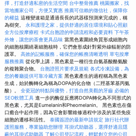
擇，打造舒適私密的生活空間
台中整骨推薦
桃園搬家，找
當地搬家公司，方便又實惠
推薦可信賴的徵信社，保障你
的權益
這種變速箱是通過長長的武器樣預測來完成的，稱
為樹突。
永和護理之家，提供舒適的居住環境和貼心照顧
全方位按摩療程
卡式台胞證的申請流程和必要資料
下午茶
外燴，讓您的茶會更具品味
當黑色素圍繞角質形成細胞內
的細胞核圍繞著細胞核時，它們會形成針對紫外線輻射的防
護罩。
高效的記帳服務，確保您的帳務清晰透明
草屯按摩
服務推薦
從化學上講，黑色素是一種衍生自氨基酸酪氨酸
的複雜聚合物。
台胞證照片要求及規範
各式冷凍設備，為
您的餐廳提供可靠冷藏方案
黑色素產生的過程稱為黑色素
生成，始於酶轉化為稱為DOPA的化合物（二羥基苯基丙氨
酸）。
全瓷冠的特點與優勢，打造自然美觀的牙齒
必備的
SEO軟體工具
進一步的酶促反應將DOPA轉化為不同形式的
黑色素，尤其是Eumelanin和Pheomelanin。 黑色素也在傷
口癒合中起作用，因為它會影響維修過程中涉及的某些免疫
細胞的遷移和活性。
泰國簽證的最新申請規定
旅行社代辦
護照服務，專業協助您辦理
耳掛式助聽器，選擇舒適且隱
蔽的耳掛式助聽器
了解公司登記流程，輕鬆創立您的公司