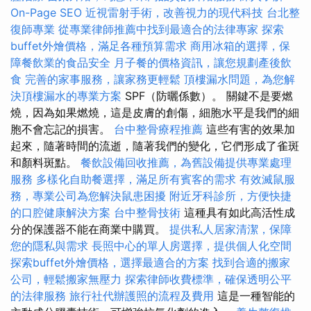
On-Page SEO
近視雷射手術，改善視力的現代科技
台北整
復師專業
從專業律師推薦中找到最適合的法律專家
探索
buffet外燴價格，滿足各種預算需求
商用冰箱的選擇，保
障餐飲業的食品安全
月子餐的價格資訊，讓您規劃產後飲
食
完善的家事服務，讓家務更輕鬆
頂樓漏水問題，為您解
決頂樓漏水的專業方案
SPF（防曬係數）。 關鍵不是要燃
燒，因為如果燃燒，這是皮膚的創傷，細胞水平是我們的細
胞不會忘記的損害。
台中整骨療程推薦
這些有害的效果加
起來，隨著時間的流逝，隨著我們的變化，它們形成了雀斑
和顏料斑點。
餐飲設備回收推薦，為舊設備提供專業處理
服務
多樣化自助餐選擇，滿足所有賓客的需求
有效滅鼠服
務，專業公司為您解決鼠患困擾
附近牙科診所，方便快捷
的口腔健康解決方案
台中整骨技術
這種具有如此高活性成
分的保護器不能在商業中購買。
提供私人居家清潔，保障
您的隱私與需求
長照中心的單人房選擇，提供個人化空間
探索buffet外燴價格，選擇最適合的方案
找到合適的搬家
公司，輕鬆搬家無壓力
探索律師收費標準，確保透明公平
的法律服務
旅行社代辦護照的流程及費用
這是一種智能的