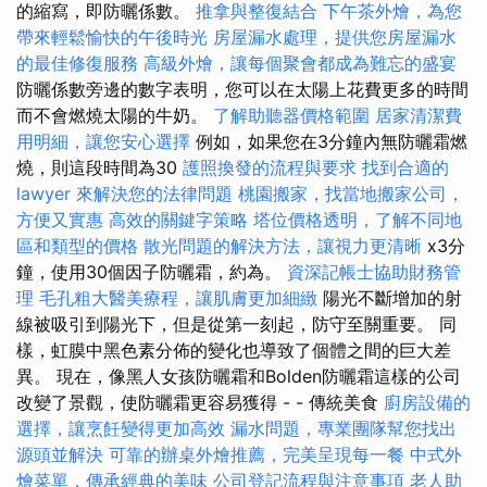
的縮寫，即防曬係數。
推拿與整復結合
下午茶外燴，為您
帶來輕鬆愉快的午後時光
房屋漏水處理，提供您房屋漏水
的最佳修復服務
高級外燴，讓每個聚會都成為難忘的盛宴
防曬係數旁邊的數字表明，您可以在太陽上花費更多的時間
而不會燃燒太陽的牛奶。
了解助聽器價格範圍
居家清潔費
用明細，讓您安心選擇
例如，如果您在3分鐘內無防曬霜燃
燒，則這段時間為30
護照換發的流程與要求
找到合適的
lawyer 來解決您的法律問題
桃園搬家，找當地搬家公司，
方便又實惠
高效的關鍵字策略
塔位價格透明，了解不同地
區和類型的價格
散光問題的解決方法，讓視力更清晰
x3分
鐘，使用30個因子防曬霜，約為。
資深記帳士協助財務管
理
毛孔粗大醫美療程，讓肌膚更加細緻
陽光不斷增加的射
線被吸引到陽光下，但是從第一刻起，防守至關重要。 同
樣，虹膜中黑色素分佈的變化也導致了個體之間的巨大差
異。 現在，像黑人女孩防曬霜和Bolden防曬霜這樣的公司
改變了景觀，使防曬霜更容易獲得 - - 傳統美食
廚房設備的
選擇，讓烹飪變得更加高效
漏水問題，專業團隊幫您找出
源頭並解決
可靠的辦桌外燴推薦，完美呈現每一餐
中式外
燴菜單，傳承經典的美味
公司登記流程與注意事項
老人助