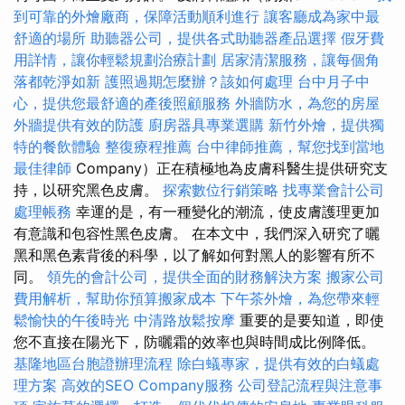
到可靠的外燴廠商，保障活動順利進行
讓客廳成為家中最
舒適的場所
助聽器公司，提供各式助聽器產品選擇
假牙費
用詳情，讓你輕鬆規劃治療計劃
居家清潔服務，讓每個角
落都乾淨如新
護照過期怎麼辦？該如何處理
台中月子中
心，提供您最舒適的產後照顧服務
外牆防水，為您的房屋
外牆提供有效的防護
廚房器具專業選購
新竹外燴，提供獨
特的餐飲體驗
整復療程推薦
台中律師推薦，幫您找到當地
最佳律師
Company）正在積極地為皮膚科醫生提供研究支
持，以研究黑色皮膚。
探索數位行銷策略
找專業會計公司
處理帳務
幸運的是，有一種變化的潮流，使皮膚護理更加
有意識和包容性黑色皮膚。 在本文中，我們深入研究了曬
黑和黑色素背後的科學，以了解如何對黑人的影響有所不
同。
領先的會計公司，提供全面的財務解決方案
搬家公司
費用解析，幫助你預算搬家成本
下午茶外燴，為您帶來輕
鬆愉快的午後時光
中清路放鬆按摩
重要的是要知道，即使
您不直接在陽光下，防曬霜的效率也與時間成比例降低。
基隆地區台胞證辦理流程
除白蟻專家，提供有效的白蟻處
理方案
高效的SEO Company服務
公司登記流程與注意事