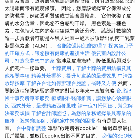
蘿蔔素含量，這將膚色曬黑到渦輪階段，所有這些都因您的
太陽霜而帶有輕度保護。 因此，您應該選擇富含保濕成分
的防曬霜，例如透明質酸或甘油含量較高。 它們恢復了皮
膚的水分含量，因此您不會感到干燥。 黑色素是一種色
素，在包括人在內的各種組織中廣泛分佈。 該統計數據的
進一步貢獻者可能是在黑人社區中經常被診斷出的丙二乳葉
狀黑色素瘤（ALM）。
台胞證過期怎麼處理？
探索坐月子
的正確方式，讓您擁有健康的產後生活
優質室內設計公
司，打造您夢想中的家
當涉及皮膚癌時，降低風險與減少
人們死亡一樣重要。
土葬費用，了解土葬的費用結構及其
他相關事項
精美外燴擺盤，提升每道菜的呈現效果
中清路
放鬆按摩
了解在台北如何辦理台胞證，省時又方便
然而，
關於這種預防練習的需求的對話多年來一直被忽略
台北記
帳士事務所專業服務
權威眼科醫師推薦，讓您放心治療眼
疾
西式外燴，呈現精緻西餐風味
請一位打掃阿姨，幫您解
決家務煩惱
了解會計師證照，為您的業務選擇最具專業的
服務
-
殺蟑螂服務，消除家中蟑螂的困擾
有時是黑人社
區。
台中脊椎調整
單擊“啟用所有cookie”，通過單擊最佳
用戶體驗，並啟用cookie出於不同的目的。
必備的SEO軟