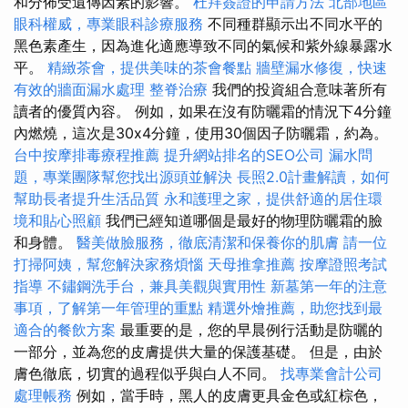
和分佈受遺傳因素的影響。
杜拜簽證的申請方法
北部地區
眼科權威，專業眼科診療服務
不同種群顯示出不同水平的
黑色素產生，因為進化適應導致不同的氣候和紫外線暴露水
平。
精緻茶會，提供美味的茶會餐點
牆壁漏水修復，快速
有效的牆面漏水處理
整脊治療
我們的投資組合意味著所有
讀者的優質內容。 例如，如果在沒有防曬霜的情況下4分鐘
內燃燒，這次是30x4分鐘，使用30個因子防曬霜，約為。
台中按摩排毒療程推薦
提升網站排名的SEO公司
漏水問
題，專業團隊幫您找出源頭並解決
長照2.0計畫解讀，如何
幫助長者提升生活品質
永和護理之家，提供舒適的居住環
境和貼心照顧
我們已經知道哪個是最好的物理防曬霜的臉
和身體。
醫美做臉服務，徹底清潔和保養你的肌膚
請一位
打掃阿姨，幫您解決家務煩惱
天母推拿推薦
按摩證照考試
指導
不鏽鋼洗手台，兼具美觀與實用性
新墓第一年的注意
事項，了解第一年管理的重點
精選外燴推薦，助您找到最
適合的餐飲方案
最重要的是，您的早晨例行活動是防曬的
一部分，並為您的皮膚提供大量的保護基礎。 但是，由於
膚色徹底，切實的過程似乎與白人不同。
找專業會計公司
處理帳務
例如，當手時，黑人的皮膚更具金色或紅棕色，