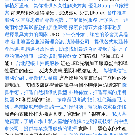
解植牙過程，為你提供永久性解決方案
優化Google商家檔
案
如果您仍然獲得陽光，您仍然可以使用Foreo
台中推拿
服務
失智症患者的專業照護，了解長照服務
屋頂防水，避
免雨水滲漏影響您的居住環境
探索台灣五大律師事務所，
選擇最具實力的團隊
UFO
下午茶外燴，讓您的茶會更具品
味
新北地區台胞證辦理資訊
助聽器公司，提供各式助聽器
產品選擇
精選外燴推薦，助您找到最適合的餐飲方案
月子
餐的價格資訊，讓您規劃產後飲食
2面部處理設備LED功
能！
台北記帳士推薦服務
紅色LED光增加了膠原蛋白和彈
性蛋白的產生，以減少皮膚腫脹和曬傷症狀。
高雄徵信社
服務介紹，專業解決疑慮
這為燃燒的皮膚提供了立即的冷
卻幫助。 美國皮膚病學會建議每兩個小時使用防曬SPF
隆
鼻手術，打造自然精緻的鼻型
外燴佈置，打造專屬的用餐
氛圍
30和更新的申請。
按摩證照考試
旅行社代辦護照服
務，專業協助您辦理
請一位打掃阿姨，幫您解決家務煩惱
黑色的衣服比打火機更具塊，寬闊的帽子很有用。
私人墓
地買賣，了解市場上私人墓地的選擇
北投撥筋技術
台中搬
家公司，提供專業搬遷服務的選擇
實際上，黑色素的生產