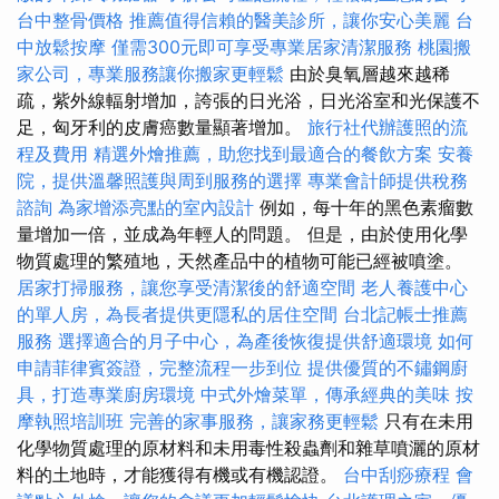
台中整骨價格
推薦值得信賴的醫美診所，讓你安心美麗
台
中放鬆按摩
僅需300元即可享受專業居家清潔服務
桃園搬
家公司，專業服務讓你搬家更輕鬆
由於臭氧層越來越稀
疏，紫外線輻射增加，誇張的日光浴，日光浴室和光保護不
足，匈牙利的皮膚癌數量顯著增加。
旅行社代辦護照的流
程及費用
精選外燴推薦，助您找到最適合的餐飲方案
安養
院，提供溫馨照護與周到服務的選擇
專業會計師提供稅務
諮詢
為家增添亮點的室內設計
例如，每十年的黑色素瘤數
量增加一倍，並成為年輕人的問題。 但是，由於使用化學
物質處理的繁殖地，天然產品中的植物可能已經被噴塗。
居家打掃服務，讓您享受清潔後的舒適空間
老人養護中心
的單人房，為長者提供更隱私的居住空間
台北記帳士推薦
服務
選擇適合的月子中心，為產後恢復提供舒適環境
如何
申請菲律賓簽證，完整流程一步到位
提供優質的不鏽鋼廚
具，打造專業廚房環境
中式外燴菜單，傳承經典的美味
按
摩執照培訓班
完善的家事服務，讓家務更輕鬆
只有在未用
化學物質處理的原材料和未用毒性殺蟲劑和雜草噴灑的原材
料的土地時，才能獲得有機或有機認證。
台中刮痧療程
會