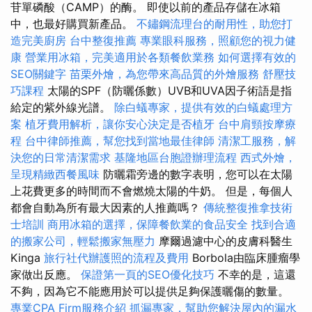
苷單磷酸（CAMP）的酶。 即使以前的產品存儲在冰箱
中，也最好購買新產品。
不鏽鋼流理台的耐用性，助您打
造完美廚房
台中整復推薦
專業眼科服務，照顧您的視力健
康
營業用冰箱，完美適用於各類餐飲業務
如何選擇有效的
SEO關鍵字
苗栗外燴，為您帶來高品質的外燴服務
舒壓技
巧課程
太陽的SPF（防曬係數）UVB和UVA因子術語是指
給定的紫外線光譜。
除白蟻專家，提供有效的白蟻處理方
案
植牙費用解析，讓你安心決定是否植牙
台中肩頸按摩療
程
台中律師推薦，幫您找到當地最佳律師
清潔工服務，解
決您的日常清潔需求
基隆地區台胞證辦理流程
西式外燴，
呈現精緻西餐風味
防曬霜旁邊的數字表明，您可以在太陽
上花費更多的時間而不會燃燒太陽的牛奶。 但是，每個人
都會自動為所有最大因素的人推薦嗎？
傳統整復推拿技術
士培訓
商用冰箱的選擇，保障餐飲業的食品安全
找到合適
的搬家公司，輕鬆搬家無壓力
摩爾過濾中心的皮膚科醫生
Kinga
旅行社代辦護照的流程及費用
Borbola由臨床腫瘤學
家做出反應。
保證第一頁的SEO優化技巧
不幸的是，這還
不夠，因為它不能應用於可以提供足夠保護曬傷的數量。
專業CPA Firm服務介紹
抓漏專家，幫助您解決屋內的漏水