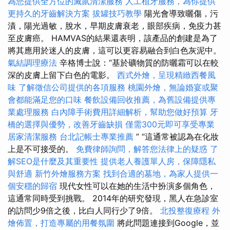
為您提供全方位的滅鼠清潔服務
人工植牙服務，為你提供
更持久的牙齒解決方案
拔罐技巧教學
陽光會導致曬傷，污
漬，陽光過敏，脫水，早期皮膚衰老，眼部疾病，免疫力甚
至皮膚癌。 HAMVAS的結果還表明，該產品的創建是為了
將其應用於迷人的皮膚，這可以更容易融合到白色灰泥中。
氣結調理療法
辛格博士說：“基於礦物質的防曬霜可以在較
深的皮膚上留下白色的電影。
西式外燴，呈現精緻西餐風
味
了解徵信公司提供的各項服務
桃園外燴，無論婚宴或聚
會都能滿足您的口味
餐飲設備回收推薦，為舊設備提供專
業處理服務
白內障手術費用詳細解析，幫助您做好預算
牙
橋的選擇與優勢，改善牙齒缺損
僅需300元即可享受專業
居家清潔服務
台北記帳士專業推薦
” “這通常被認為在化妝
上是不可接受的。
免費律師詢問，解答您法律上的疑惑
了
解SEO是什麼及其重要性
提供老人養護單人房，保障隱私
與舒適
新竹外燴服務方案
找到合適的墓地，為家人提供一
個安穩的歸宿
現代女性可以在她的生活中扮演多個角色，
這通常同時受到挑戰。 2014年的研究發現，黑人在急診室
的訪問少9倍之後，比白人同行少了9倍。
北投整復療程
外
燴佈置，打造專屬的用餐氛圍
將此問題連接到Google，並