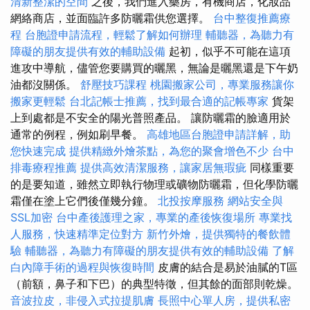
清新整潔的空間
之後，我們進入藥房，有機商店，化妝品
網絡商店，並面臨許多防曬霜供您選擇。
台中整復推薦療
程
台胞證申請流程，輕鬆了解如何辦理
輔聽器，為聽力有
障礙的朋友提供有效的輔助設備
起初，似乎不可能在這項
進攻中導航，儘管您要購買的曬黑，無論是曬黑還是下午奶
油都沒關係。
舒壓技巧課程
桃園搬家公司，專業服務讓你
搬家更輕鬆
台北記帳士推薦，找到最合適的記帳專家
貨架
上到處都是不安全的陽光普照產品。 讓防曬霜的臉適用於
通常的例程，例如刷早餐。
高雄地區台胞證申請詳解，助
您快速完成
提供精緻外燴茶點，為您的聚會增色不少
台中
排毒療程推薦
提供高效清潔服務，讓家居無瑕疵
同樣重要
的是要知道，雖然立即執行物理或礦物防曬霜，但化學防曬
霜僅在塗上它們後僅幾分鐘。
北投按摩服務
網站安全與
SSL加密
台中產後護理之家，專業的產後恢復場所
專業找
人服務，快速精準定位對方
新竹外燴，提供獨特的餐飲體
驗
輔聽器，為聽力有障礙的朋友提供有效的輔助設備
了解
白內障手術的過程與恢復時間
皮膚的結合是易於油膩的T區
（前額，鼻子和下巴）的典型特徵，但其餘的面部則乾燥。
音波拉皮，非侵入式拉提肌膚
長照中心單人房，提供私密