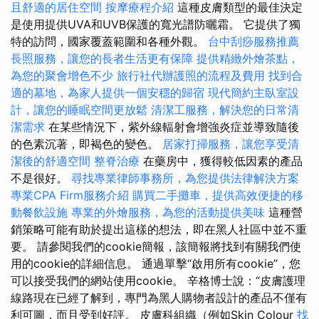
且舒適的居住空間
按摩療程介紹
這種皮膚類型的最佳決定
是使用提供UVA和UVB保護的寬光譜防曬霜。 它提供了獨
特的訪問，國家覆蓋範圍和各種外觀。
台中刮痧服務推薦
長照服務，讓您的長者生活更有保障
提供精緻外燴茶點，
為您的聚會增色不少
旅行社代辦護照的流程及費用
找到合
適的墓地，為家人提供一個安穩的歸宿
現代簡約主臥室設
計，讓您的睡眠空間更放鬆
清潔工服務，解決您的日常清
潔需求
在某些情況下，紫外線輻射會增強炎症並導致隨後
的色素沉著，即褐色的變色。
居家打掃服務，讓您享受清
潔後的舒適空間
整脊治療
在藥房中，獲得較低因素的產品
不是很好。
尋找專業律師事務所，為您提供法律解決方案
專業CPA Firm服務介紹
購買二手攤車，提供高效便捷的移
動餐飲設施
專業的外燴服務，為您的活動提供美味
這種營
銷策略可能有助於提出這樣的想法，即在黑人社區中並不重
要。 請參閱我們的cookie簡報，該簡報將找到有關我們使
用的cookie的詳細信息。 通過單擊“啟用所有cookie”，您
可以接受我們的網站使用cookie。 辛格博士說：“皮膚護理
線路現在已經了解到，專門為黑人購物者設計的產品不僅有
利可圖，而且受到好評。 皮膚科組織（例如Skin Colour
找