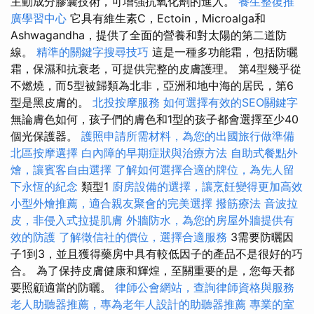
主動成分膠囊技術，可增強抗氧化劑的進入。
養生整復推
廣學習中心
它具有維生素C，Ectoin，Microalga和
Ashwagandha，提供了全面的營養和對太陽的第二道防
線。
精準的關鍵字搜尋技巧
這是一種多功能霜，包括防曬
霜，保濕和抗衰老，可提供完整的皮膚護理。 第4型幾乎從
不燃燒，而5型被歸類為北非，亞洲和地中海的居民，第6
型是黑皮膚的。
北投按摩服務
如何選擇有效的SEO關鍵字
無論膚色如何，孩子們的膚色和1型的孩子都會選擇至少40
個光保護器。
護照申請所需材料，為您的出國旅行做準備
北區按摩選擇
白內障的早期症狀與治療方法
自助式餐點外
燴，讓賓客自由選擇
了解如何選擇合適的牌位，為先人留
下永恆的紀念
類型1
廚房設備的選擇，讓烹飪變得更加高效
小型外燴推薦，適合親友聚會的完美選擇
撥筋療法
音波拉
皮，非侵入式拉提肌膚
外牆防水，為您的房屋外牆提供有
效的防護
了解徵信社的價位，選擇合適服務
3需要防曬因
子1到3，並且獲得藥房中具有較低因子的產品不是很好的巧
合。 為了保持皮膚健康和輝煌，至關重要的是，您每天都
要照顧適當的防曬。
律師公會網站，查詢律師資格與服務
老人助聽器推薦，專為老年人設計的助聽器推薦
專業的室