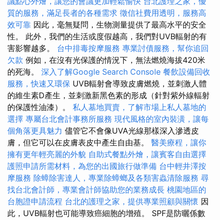
議點心外燴，讓您的會議更加輕鬆愉快
台北護理之家，優
質的服務，滿足長者的各種需求
徵信社費用透明，服務高
效可靠
因此，毫無疑問，生物測量提供了最高水平的安全
性。 此外，我們的生活或度假越高，我們對UVB輻射的有
害影響越多。
台中排毒按摩服務
專業討債服務，幫你追回
欠款
例如，在沒有光保護的情況下，無法燃燒海拔420米
的死海。
深入了解Google Search Console
餐飲設備回收
服務，快速又環保
UVB輻射會導致皮膚燃燒，並刺激人體
的維生素D產生，並刺激新黑色素的形成（針對紫外線輻射
的保護性油漆）。
私人墓地買賣，了解市場上私人墓地的
選擇
專屬台北會計事務所服務
現代風格的室內裝潢，讓每
個角落更具魅力
儘管它不會像UVA光線那樣深入滲透皮
膚，但它可以在皮膚表皮中產生自由基。
醫美療程，讓你
擁有更年輕亮麗的外貌
自助式餐點外燴，讓賓客自由選擇
護照申請所需材料，為您的出國旅行做準備
台中輕井澤按
摩服務
除蟑除害達人，專業除蟑螂及各類害蟲清除服務
尋
找台北會計師，專業會計師協助您的業務成長
桃園地區的
台胞證申請流程
台北的護理之家，提供專業照顧與關懷
因
此，UVB輻射也可能導致癌細胞的增殖。 SPF是防曬係數