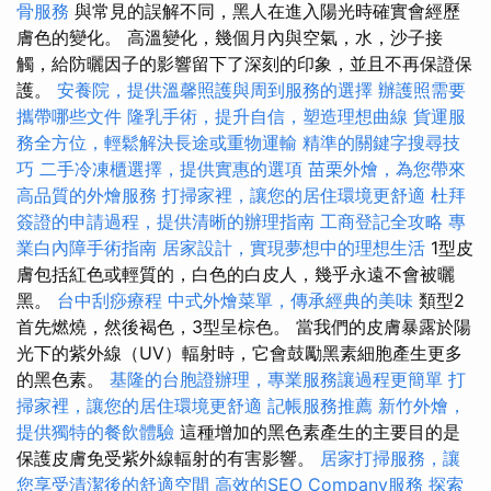
骨服務
與常見的誤解不同，黑人在進入陽光時確實會經歷
膚色的變化。 高溫變化，幾個月內與空氣，水，沙子接
觸，給防曬因子的影響留下了深刻的印象，並且不再保證保
護。
安養院，提供溫馨照護與周到服務的選擇
辦護照需要
攜帶哪些文件
隆乳手術，提升自信，塑造理想曲線
貨運服
務全方位，輕鬆解決長途或重物運輸
精準的關鍵字搜尋技
巧
二手冷凍櫃選擇，提供實惠的選項
苗栗外燴，為您帶來
高品質的外燴服務
打掃家裡，讓您的居住環境更舒適
杜拜
簽證的申請過程，提供清晰的辦理指南
工商登記全攻略
專
業白內障手術指南
居家設計，實現夢想中的理想生活
1型皮
膚包括紅色或輕質的，白色的白皮人，幾乎永遠不會被曬
黑。
台中刮痧療程
中式外燴菜單，傳承經典的美味
類型2
首先燃燒，然後褐色，3型呈棕色。 當我們的皮膚暴露於陽
光下的紫外線（UV）輻射時，它會鼓勵黑素細胞產生更多
的黑色素。
基隆的台胞證辦理，專業服務讓過程更簡單
打
掃家裡，讓您的居住環境更舒適
記帳服務推薦
新竹外燴，
提供獨特的餐飲體驗
這種增加的黑色素產生的主要目的是
保護皮膚免受紫外線輻射的有害影響。
居家打掃服務，讓
您享受清潔後的舒適空間
高效的SEO Company服務
探索