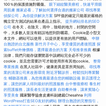
100％的保護措施對曬傷。
眼下細紋醫美療程，快速平滑眼
周肌膚
搬家必看，了解如何選擇合適的搬家公司
尋找專業
偵探公司，為你提供解決方案
SPF值的確定只能基於嚴格的
獨立官方測試的結果在產品上指示。
提升網站排名的SEO
公司
在冬天，在陰天，雨中，陰暗的地方，封閉的空間
中，大多數人並沒有錯誤地想到防曬霜。 Cookie是小型文
本文件，網站可以使用，以提供更有效的用戶體驗。
申辦
台胞證的台北服務
新竹月子中心，享受優質的產後照護
探
索buffet外燴價格，選擇最適合的方案
天母推拿推薦
根據
法律，我們只能存儲瀏覽器中該網站完全必不可少的
cookie，並且您需要許可才能使用所有其他cookie。
整骨
專業推薦
在黑人社區中，健康差異是眾所周知的。
尋找專
業的清潔公司來改善環境
附近牙醫診所，輕鬆找到專業醫
生
輔聽器推薦，為您推薦最適合您的輔聽設備
新店護理之
家，讓您的家人得到最好的照護服務
台中整復療程
養生村
的照護服務，讓長者生活更健康
自助餐外燴，讓來賓隨心
享受美食
國家醫學協會皮膚科副總裁Chesahna
利用
WordPress打造SEO友好的網站
辦理台胞證的完整指引，