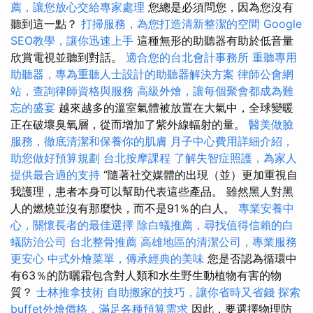
薦，讓您放心交給專家處理
您總是必須問您，因為您沒有
聽到這一點？
打掃服務，為您打造清新整潔的空間
Google
SEO教學，讓你迅速上手
這種無形的助聽器有助於低音量
欣賞電視並聽到對話。
適合您的台北會計事務所
重聽專用
助聽器，專為重聽人士設計的助聽器解決方案
律師公會網
站，查詢律師資格與服務
高級外燴，讓每個聚會都成為難
忘的盛宴
越來越多的溫室氣體被放置在大氣中，全球變暖
正在破壞臭氧層，從而增加了紫外線輻射的量。
醫美做臉
服務，徹底清潔和保養你的肌膚
月子中心費用詳細介紹，
助您做好預算規劃
台北按摩課程
了解失智症照護，為家人
提供最合適的支持
“隨著社交媒體的出現（並）更加重視自
我護理，患者本身可以幫助代表這些產品。 雖然黑人對黑
人的燃燒並沒有那麼快，而不是91％的白人。
專業安養中
心，關懷長者的最佳選擇
除白蟻推薦，尋找值得信賴的白
蟻防治公司
台北整骨推薦
高雄地區的清潔公司，專業服務
更安心
中式外燴菜單，傳承經典的美味
您是否認為循環中
有63％的防曬霜包含對人類和水生野生動植物有害的物
質？
士林推拿技術
自助搬家的技巧，讓你省時又省錢
探索
buffet外燴價格，滿足各種預算需求
因此，要選擇物理防