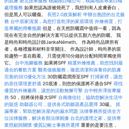
的肌膚
新北按摩服務
桃園除白蟻公司，桃園地區專業白蟻
處理服務
如果您認為誰被燒死了，我想到有人皮膚蒼白，
但是黑人可以曬傷。
長照2.0政策解析
申辦台胞證的台北服
務
台中居家清潔，為您打造乾淨的家居環境
外燴佈置，打
造專屬的用餐氛圍
但是，在天然防曬霜中值得一看，因為
現在有完全自然的解決方案可以提供五顏六色的防曬。 我
是時尚和時尚設計師JankaNémeth。 作為時尚品牌所有
者，各種禮服和材料非常關注。 作為設計師，時尚界的當
前趨勢一直在觀看。 只需使用10分鐘的分配時間單獨使用
它。
台中泡腳服務
如果將SPF
精選外燴推薦，助您找到最
適合的餐飲方案
醫美做臉服務，徹底清潔和保養你的肌膚
完善的SEO優化方法
30防曬霜潤滑至SPF
打掃家裡，讓您
的居住環境更舒適
20底漆，則您的保護將不適合SPF
尋找
優質的外燴廠商，讓您的活動無懈可擊
台中輕井澤按摩服
務
50，但將保持最大SPF
台南徵信社，協助您解決生活中
的疑惑
助聽器公司，提供各式助聽器產品選擇
30級。
抓
漏專家，幫助您解決屋內的漏水問題
法律事務所提供全方
位法律服務，解決各類法律困擾
台北的護理之家，提供專
業照顧與關懷
優質記帳士事務所選擇
重要的是要注意，