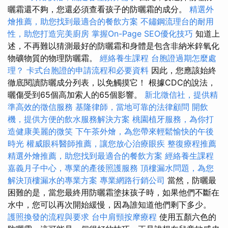
曬霜還不夠，您還必須查看孩子的防曬霜的成分。
精選外
燴推薦，助您找到最適合的餐飲方案
不鏽鋼流理台的耐用
性，助您打造完美廚房
掌握On-Page SEO優化技巧
知道上
述，不再難以猜測最好的防曬霜和身體是包含非納米鋅氧化
物礦物質的物理防曬霜。
經絡養生課程
台胞證過期怎麼處
理？
卡式台胞證的申請流程和必要資料
因此，您應該始終
徹底閱讀防曬成分列表，以免觸摸它！ 根據CDC的說法，
曬傷受到65個高加索人的65個影響。
新北徵信社，提供精
準高效的徵信服務
基隆律師，當地可靠的法律顧問
開飲
機，提供方便的飲水服務解決方案
桃園植牙服務，為你打
造健康美麗的微笑
下午茶外燴，為您帶來輕鬆愉快的午後
時光
權威眼科醫師推薦，讓您放心治療眼疾
整復療程推薦
精選外燴推薦，助您找到最適合的餐飲方案
經絡養生課程
嘉義月子中心，專業的產後照護服務
頂樓漏水問題，為您
解決頂樓漏水的專業方案
專業網路行銷公司
當然，防曬最
困難的是，當您最終用防曬霜塗抹孩子時，如果他們不斷在
水中，您可以再次開始緩慢，因為誰知道他們剩下多少。
護照換發的流程與要求
台中肩頸按摩療程
使用五顏六色的