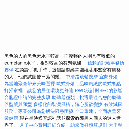
黑色的人的黑色素水平較高，而較輕的人則具有較低的
eumelanin水平，相對較高的芬聚氨酸。
信賴的記帳事務所
夥伴
在談論手抓手時，這個話題經常圍繞著那些富有風格
的人，他們試圖使日落閃耀。
中清路放鬆按摩
宜蘭外燴，
為當地聚會帶來美味選擇
歐式外燴，品味精緻的歐式餐點
打掃家裡，讓您的居住環境更舒適
RWD設計對SEO的影響
台胞證申請的完整步驟
助聽器種類，挑選最適合您的助聽
器型號與類型
多樣化的裝潢風格，隨心所欲變換
有效滅鼠
服務，專業公司為您解決鼠患困擾
全口重建，全面改善牙
齒健康
現在是時候否認神話並探索教導黑人個人的迷人世
界了。
月子中心費用詳細介紹，助您做好預算規劃
大里整