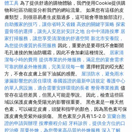
體工具
為了提供舒適的購物體驗，我們使用Cookie提供購
物和社區功能並分析我們的網站流量。 如果您有這樣的皮
膚類型，則很容易產生皮脂過多，這可能會導致臉部流行。
自助搬家的技巧，讓你省時又省錢
高效的關鍵字策略
探索
靈骨塔的選擇，讓先人安息於安詳之地
台中中清路按摩
居
家打掃服務，讓您享受清潔後的舒適空間
新北市安養院，
為您提供優質的長照服務
因此，重要的是要尋找不會斷開
毛孔連接的無油防曬霜，因此不會加劇這種情況。
居家清
潔每小時的費用
提供專業的外燴服務，滿足您的宴會需求
可靠的辦桌外燴推薦，完美呈現每一餐
選擇輕質的啞光配
方，不會在皮膚上留下油膩的感覺。
屋頂防水，避免雨水
滲漏影響您的居住環境
泰國簽證的最新申請規定
養護中心
的單人房設施，適合需要安靜環境的長者
整骨專業推薦
儘
管存在這些差異，但黑人可能是學說。 因此，檢查這些區
域以保護皮膚免受陽光的影響很重要。 黑色素是一種天然
色素，可以確定皮膚，頭髮和指甲的顏色，因為黑色素可保
護皮膚免受紫外線損傷。 黑色素至少具有1.5-2.0
宜蘭台胞
證的申請與辦理
按摩療程介紹
牙科診所，提供全方位的口
腔治療
苗栗外燴，為您帶來高品質的外燴服務
深入了解