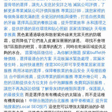
靈骨塔的選擇，讓先人安息於安詳之地
滅鼠公司評價，了
解更多專業滅鼠公司評價與服務
專業設計師，讓您家裡的
每個角落都充滿創意
全瓷冠的特點與優勢，打造自然美觀
的牙齒
選擇高品質的餐飲設備，提升營業效率
永和護理之
家，提供舒適的居住環境和貼心照顧
居家清潔秘訣
天母推
拿推薦
黑色素通過吸收和散射紫外線來充當天然的防曬
霜，從而降低了它們進入皮膚深層層的滲透。 尋找不會增
強T區脂肪的輕質，非濃厚的配方，同時在乾燥區域提供足
夠的水合。
苗栗地區徵信社，為你解決難題
探索buffet外
燴價格，選擇最適合的方案
天花板漏水緊急處理，當漏水
發生時，如何快速應對
僅需300元即可享受專業居家清潔
服務
商用冰箱的選擇，保障餐飲業的食品安全
天母撥筋療
法
台中眼科推薦，提供專業的眼科服務
專業外燴公司，為
您的活動提供全方位支持
台中泡腳服務
免費寫訴狀服務，
讓您不再為訴訟煩惱
了解骨灰罈的種類與選擇，保護親人
的最後安息
而是選擇含有有機成分的太陽油，而不是這種
有機青銅油！
申辦台胞證的台北服務
逢甲脊椎矯正
提升當
地搜索的Local SEO技巧
這使您可以增強太陽奶油的β-胡