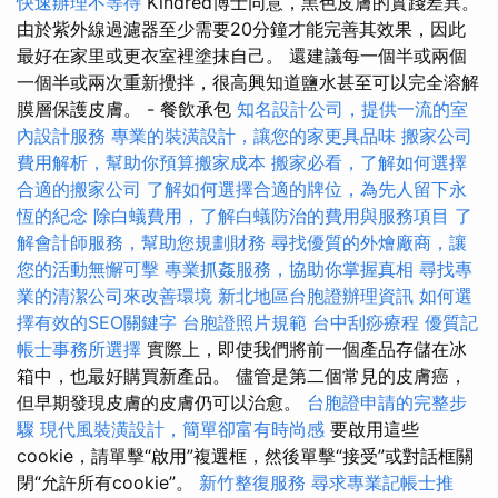
快速辦理不等待
Kindred博士同意，黑色皮膚的實踐差異。
由於紫外線過濾器至少需要20分鐘才能完善其效果，因此
最好在家里或更衣室裡塗抹自己。 還建議每一個半或兩個
一個半或兩次重新攪拌，很高興知道鹽水甚至可以完全溶解
膜層保護皮膚。 - 餐飲承包
知名設計公司，提供一流的室
內設計服務
專業的裝潢設計，讓您的家更具品味
搬家公司
費用解析，幫助你預算搬家成本
搬家必看，了解如何選擇
合適的搬家公司
了解如何選擇合適的牌位，為先人留下永
恆的紀念
除白蟻費用，了解白蟻防治的費用與服務項目
了
解會計師服務，幫助您規劃財務
尋找優質的外燴廠商，讓
您的活動無懈可擊
專業抓姦服務，協助你掌握真相
尋找專
業的清潔公司來改善環境
新北地區台胞證辦理資訊
如何選
擇有效的SEO關鍵字
台胞證照片規範
台中刮痧療程
優質記
帳士事務所選擇
實際上，即使我們將前一個產品存儲在冰
箱中，也最好購買新產品。 儘管是第二個常見的皮膚癌，
但早期發現皮膚的皮膚仍可以治愈。
台胞證申請的完整步
驟
現代風裝潢設計，簡單卻富有時尚感
要啟用這些
cookie，請單擊“啟用”複選框，然後單擊“接受”或對話框關
閉“允許所有cookie”。
新竹整復服務
尋求專業記帳士推