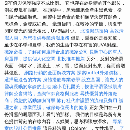
SPF值與保護強度不成比例。 它也存在於身體的其他部位，
例如傻瓜和眼睛。 在頭髮中，黑素細胞會產生黑色素，從
而賦予纖維顏色。 頭髮中黑色素的量和類型決定其顏色，
黑棕色，金發或紅色。 毫無疑問，在較冷的季節，與夏季
閃閃發光的陽光相比，UVB輻射少。
北投撥筋技術
高效清
潔人員，為您提供專業清潔服務
但是，重要的是要知道，
至少在冬季和夏季，我們的生活中存在有害的UVA射線。
搬家必看，了解如何選擇合適的搬家公司
長照中心的單人
房選擇，提供個人化空間
北投推拿推薦
另外，反射的光滑
表面，例如水，混凝土，冰，雪，從而反射出來，從而倍增
其強度。
網路行銷的全面解決方案
探索buffet外燴價格，
選擇最適合的方案
身體撥筋專業教學
設立墓園，讓先人的
靈魂長眠於寧靜的土地
縮小毛孔醫美，恢復平滑緊緻肌膚
律師公會網站，查詢律師資格與服務
尋找優質的外燴廠
商，讓您的活動無懈可擊
旅行社代辦護照的流程及費用
護
理之家，專業照護，確保每位長者的健康
正如我們在一月
份滑雪的曬黑面孔上看到的那樣。 我們的目標是為所有角
色提供苛刻的在線內容，以娛樂，思考和讓您潛水。
專業
室內設計公司推薦
這是科洛爾（Colore），女性場景。
了