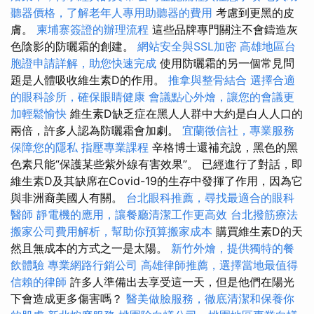
聽器價格，了解老年人專用助聽器的費用
考慮到更黑的皮
膚。
柬埔寨簽證的辦理流程
這些品牌專門關注不會鑄造灰
色陰影的防曬霜的創建。
網站安全與SSL加密
高雄地區台
胞證申請詳解，助您快速完成
使用防曬霜的另一個常見問
題是人體吸收維生素D的作用。
推拿與整骨結合
選擇合適
的眼科診所，確保眼睛健康
會議點心外燴，讓您的會議更
加輕鬆愉快
維生素D缺乏症在黑人人群中大約是白人人口的
兩倍，許多人認為防曬霜會加劇。
宜蘭徵信社，專業服務
保障您的隱私
指壓專業課程
辛格博士還補充說，黑色的黑
色素只能“保護某些紫外線有害效果”。 已經進行了對話，即
維生素D及其缺席在Covid-19的生存中發揮了作用，因為它
與非洲裔美國人有關。
台北眼科推薦，尋找最適合的眼科
醫師
靜電機的應用，讓餐廳清潔工作更高效
台北撥筋療法
搬家公司費用解析，幫助你預算搬家成本
購買維生素D的天
然且無成本的方式之一是太陽。
新竹外燴，提供獨特的餐
飲體驗
專業網路行銷公司
高雄律師推薦，選擇當地最值得
信賴的律師
許多人準備出去享受這一天，但是他們在陽光
下會造成更多傷害嗎？
醫美做臉服務，徹底清潔和保養你