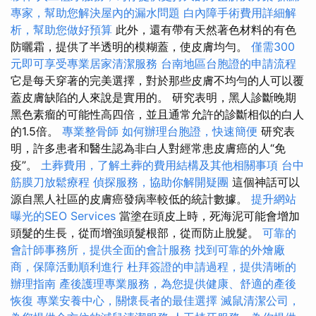
專家，幫助您解決屋內的漏水問題
白內障手術費用詳細解
析，幫助您做好預算
此外，還有帶有天然著色材料的有色
防曬霜，提供了半透明的模糊蓋，使皮膚均勻。
僅需300
元即可享受專業居家清潔服務
台南地區台胞證的申請流程
它是每天穿著的完美選擇，對於那些皮膚不均勻的人可以覆
蓋皮膚缺陷的人來說是實用的。 研究表明，黑人診斷晚期
黑色素瘤的可能性高四倍，並且通常允許的診斷相似的白人
的1.5倍。
專業整骨師
如何辦理台胞證，快速簡便
研究表
明，許多患者和醫生認為非白人對經常患皮膚癌的人“免
疫”。
土葬費用，了解土葬的費用結構及其他相關事項
台中
筋膜刀放鬆療程
偵探服務，協助你解開疑團
這個神話可以
源自黑人社區的皮膚癌發病率較低的統計數據。
提升網站
曝光的SEO Services
當塗在頭皮上時，死海泥可能會增加
頭髮的生長，從而增強頭髮根部，從而防止脫髮。
可靠的
會計師事務所，提供全面的會計服務
找到可靠的外燴廠
商，保障活動順利進行
杜拜簽證的申請過程，提供清晰的
辦理指南
產後護理專業服務，為您提供健康、舒適的產後
恢復
專業安養中心，關懷長者的最佳選擇
滅鼠清潔公司，