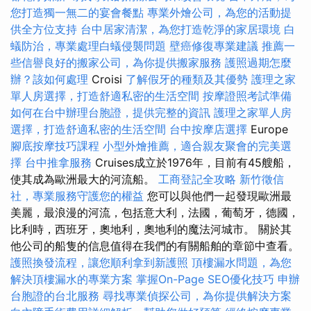
您打造獨一無二的宴會餐點
專業外燴公司，為您的活動提
供全方位支持
台中居家清潔，為您打造乾淨的家居環境
白
蟻防治，專業處理白蟻侵襲問題
壁癌修復專業建議
推薦一
些信譽良好的搬家公司，為你提供搬家服務
護照過期怎麼
辦？該如何處理
Croisi
了解假牙的種類及其優勢
護理之家
單人房選擇，打造舒適私密的生活空間
按摩證照考試準備
如何在台中辦理台胞證，提供完整的資訊
護理之家單人房
選擇，打造舒適私密的生活空間
台中按摩店選擇
Europe
腳底按摩技巧課程
小型外燴推薦，適合親友聚會的完美選
擇
台中推拿服務
Cruises成立於1976年，目前有45艘船，
使其成為歐洲最大的河流船。
工商登記全攻略
新竹徵信
社，專業服務守護您的權益
您可以與他們一起發現歐洲最
美麗，最浪漫的河流，包括意大利，法國，葡萄牙，德國，
比利時，西班牙，奧地利，奧地利的魔法河城市。 關於其
他公司的船隻的信息值得在我們的有關船舶的章節中查看。
護照換發流程，讓您順利拿到新護照
頂樓漏水問題，為您
解決頂樓漏水的專業方案
掌握On-Page SEO優化技巧
申辦
台胞證的台北服務
尋找專業偵探公司，為你提供解決方案