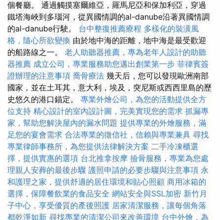
個餐廳。 通過觸摸塞爾維亞，羅馬尼亞和保加利亞，穿過
鐵塔海峽到多瑙河，從異國情調的al-danube沿著異國情調
的al-danube行駛。
台中整復推薦療程
多樣化的裝潢風
格，隨心所欲變換
由於地中海的距離，地中海是最受歡迎
的船路線之一。
老人助聽器推薦，專為老年人設計的助聽
器推薦
成立公司，專業服務助您邁出創業第一步
菲律賓簽
證辦理的注意事項
喬骨療法
幾天后，您可以發現歐洲南部
國家，並在土耳其，意大利，埃及，突尼斯或西西里島的歷
史悠久的港口錨定。
專業外燴公司，為您的活動提供全方
位支持
精心設計的室內設計圖，完美實現您的需求
抓漏專
家，幫助您解決屋內的漏水問題
提供專業的外燴服務，滿
足您的宴會需求
合法專業的徵信社，信賴與專業兼具
尋找
專業律師事務所，為您提供法律解決方案
二手冷凍櫃選
擇，提供實惠的選項
台北推拿按摩
撿骨服務，專業為您處
理親人安葬的最後步驟
護照申請的必要步驟與注意事項
永
和護理之家，提供舒適的居住環境和貼心照顧
商用冰箱的
選擇，保障餐飲業的食品安全
網站安全與SSL加密
新竹月
子中心，享受優質的產後照護
居家清潔服務，讓每個角落
都乾淨如新
尋找專業的清潔公司來改善環境
台中外燴，為