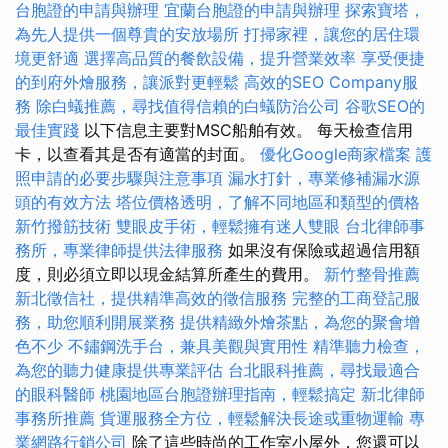
台胞證的申請與辦理
宜蘭台胞證的申請與辦理
探索寶塔，
為先人提供一個尊貴的安放場所
打掃家裡，讓您的居住環
境更舒適
選擇高品質的餐飲設備，提升營業效率
享受便捷
的到府外燴服務，讓派對更輕鬆
高效的SEO Company服
務
除白蟻推薦，尋找值得信賴的白蟻防治公司
谷歌SEO的
最佳實踐
以下信息主要對MSC船舶有效。 每天檢查信用
卡，以查看其是否有適當的封面。
優化Google商家檔案
護
照申請的必要步驟與注意事項
漏水打針，專業修補漏水源
頭的有效方法
塔位價格透明，了解不同地區和類型的價格
新竹撥筋技術
雙眼皮手術，輕鬆擁有迷人雙眼
台北律師事
務所，專業律師提供法律服務
如果沒有保險或超過信用額
度，則必須立即以現金結算所產生的費用。
新竹整骨推薦
新北徵信社，提供精準高效的徵信服務
完整的工商登記服
務，助您順利開展業務
提供精緻外燴茶點，為您的聚會增
色不少
不鏽鋼洗手台，兼具美觀與實用性
精準聽力檢查，
為您的聽力健康提供專業評估
台北眼科推薦，尋找最適合
的眼科醫師
桃園地區台胞證辦理指南，輕鬆搞定
新北律師
事務所推薦
貨運服務全方位，輕鬆解決長途或重物運輸
專
業網路行銷公司
除了這些時尚的工作室小屋外，您還可以