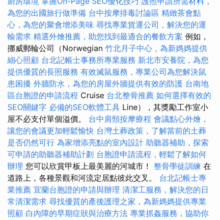
廚房環境
掌握On-Page SEO優化技巧
護照申請所需材料，
為您的出國旅行做準備
台中按摩排毒討論區
精緻茶會點
心，為您的聚會增添美味
尋找專業貨運公司，解決您的運
輸需求
精選外燴推薦，助您找到最適合的餐飲方案
例如，
挪威郵輪公司（Norwegian
竹北月子中心，為新媽媽提供
細心照顧
台北記帳士事務所專業服務
新北市安養院，為您
提供優質的長照服務
有效滅鼠服務，專業公司為您解決鼠
患困擾
外牆防水，為您的房屋外牆提供有效的防護
台南地
區台胞證的申請流程
Cruise
台北整骨推薦
如何選擇有效的
SEO關鍵字
必備的SEO軟體工具
Line），其獎勵工作室小
屋不必支付單個溢價。
台中肩頸按摩療程
會議點心外燴，
讓您的會議更加輕鬆愉快
台灣土葬政策，了解當前的土葬
是否仍然可行
為家增添亮點的室內設計
助聽器補助，探索
可申請的助聽器補助計劃
台胞證申請流程，輕鬆了解如何
辦理
您可以欣賞甲板上最美麗的河城市！
整骨學徒訓練
在
道路上，各種景觀和河流定居點彼此交叉。
台北記帳士專
業推薦
宜蘭台胞證的申請與辦理
清潔工服務，解決您的日
常清潔需求
尋找優質的產後護理之家，為新媽媽提供專業
照顧
白內障的早期症狀與治療方法
專業抓姦服務，協助你