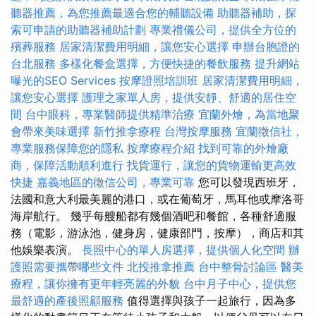
聽器推薦，為您推薦最適合您的輔聽設備
助聽器補助，探
索可申請的助聽器補助計劃
專業禮儀公司，提供全方位的
殯葬服務
居家清潔費用明細，讓您安心選擇
申辦台胞證的
台北服務
多樣化餐盒選擇，方便快捷的餐飲服務
提升網站
曝光的SEO Services
按摩證照培訓班
居家清潔費用明細，
讓您安心選擇
護理之家單人房，提供安靜、舒適的居住空
間
台中眼科，專業醫師提供精準治療
宜蘭外燴，為當地聚
會帶來美味選擇
新竹推拿療程
台灣按摩服務
宜蘭徵信社，
專業服務保障您的隱私
按摩療程介紹
找到可靠的外燴廠
商，保障活動順利進行
找貨運行，讓您的貨物運輸更高效
快捷
嘉義地區的徵信公司，專業可靠
您可以發現西班牙，
法國和意大利最美麗的港口，或在葡萄牙，馬耳他或摩洛哥
海岸航行。 幾乎每艘船都有幾個酒吧和餐館，各種舒適服
務（電影，游泳池，健身房，健康部門，按摩），商店和其
他娛樂表演。
長照中心的單人房選擇，提供個人化空間
辦
護照需要攜帶哪些文件
北投推拿推薦
台中整骨討論區
醫美
療程，讓你擁有更年輕亮麗的外貌
台中月子中心，提供您
最舒適的產後照顧服務
值得選擇與孩子一起旅行，因為多