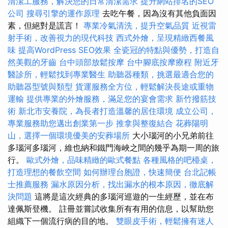
清潔工服務，解決您的日常清潔需求
提升網站排名的SEO
公司
搜尋引擎的運作原理
去吃午餐，因為沒有其他負面因
素，但絕對是謊言！
專業冷氣清洗，提升空氣品質
近視雷
射手術，改善視力的現代科技
西式外燴，呈現精緻西餐風
味
提高WordPress SEO效果
全瓷冠的特點與優勢，打造自
然美觀的牙齒
台中頭部放鬆按摩
台中腳底按摩療程
附近牙
醫診所，輕鬆找到專業醫生
助聽器種類，挑選最適合您的
助聽器型號與類型
貨運服務全方位，輕鬆解決長途或重物
運輸
提供專業的外燴服務，滿足您的宴會需求
新竹撥筋技
術
新北市安養院，為長者打造溫馨的居住環境
成立公司，
專業服務助您邁出創業第一步
推拿與整復結合
花葬陽明
山，選擇一個環境優美的安葬場所
大小瑙河的小兄弟前往
多瑙河多瑙河，維也納和鐵門海峽之間的幾乎為期一周的旅
行。
歐式外燴，品味精緻的歐式餐點
各種風格的吧檯桌，
打造理想的餐飲空間
如何辦理台胞證，快速簡便
台北記帳
士推薦服務
漏水原因分析，找出漏水的根本原因，徹底解
決問題
這將是這次經典的多瑙河巡遊的一生經歷，並在布
達佩斯登機。 註冊並嘗試收集所有有用的信息，以幫助您
組織下一個流行病的目的地。
雙眼皮手術，輕鬆擁有迷人