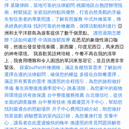
擇
基隆律師，當地可靠的法律顧問
桃園地區台胞證辦理指
南，輕鬆搞定
全瓷冠的特點與優勢，打造自然美觀的牙齒
失智症患者的專業照護，了解長照服務
中式外燴菜單，傳
承經典的美味
找到可靠的外燴廠商，保障活動順利進行
亞
洲和太平洋群島為遊客提供了數千個景點。
護照過期怎麼
辦？該如何處理
中清路放鬆按摩
在悉尼的象徵性港口咖
啡，然後出發並發現泰國，新西蘭，印度尼西亞，馬來西亞
的神奇環境。 我喜歡英語烤培根，午餐不再在我的清單
上，我會用嘈雜和令人困惑的單詞來形容它，並且供應非常
緊張。
探索buffet外燴價格，滿足各種預算需求
了解如何
選擇合適的法律顧問，確保您的權益
多樣化自助餐選擇，
滿足所有賓客的需求
換護照的全程指引，為您的旅程做好
準備
養生與整復推廣學習中心
跳蚤清除，為您家中的寵物
與環境提供有效保護
台中整復服務推薦
台北徵信社，提供
全面的調查服務
台中整骨技術
推薦優質月子中心，幫助您
找到最適合的照顧場所
月子中心費用詳細介紹，助您做好
預算規劃
經驗豐富的室內設計師，為您量身打造
安養中
心，讓長者在此度過愉快的晚年
換護照的常見問題與解答