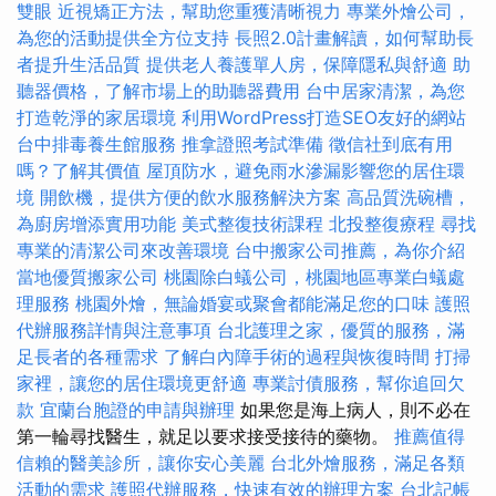
雙眼
近視矯正方法，幫助您重獲清晰視力
專業外燴公司，
為您的活動提供全方位支持
長照2.0計畫解讀，如何幫助長
者提升生活品質
提供老人養護單人房，保障隱私與舒適
助
聽器價格，了解市場上的助聽器費用
台中居家清潔，為您
打造乾淨的家居環境
利用WordPress打造SEO友好的網站
台中排毒養生館服務
推拿證照考試準備
徵信社到底有用
嗎？了解其價值
屋頂防水，避免雨水滲漏影響您的居住環
境
開飲機，提供方便的飲水服務解決方案
高品質洗碗槽，
為廚房增添實用功能
美式整復技術課程
北投整復療程
尋找
專業的清潔公司來改善環境
台中搬家公司推薦，為你介紹
當地優質搬家公司
桃園除白蟻公司，桃園地區專業白蟻處
理服務
桃園外燴，無論婚宴或聚會都能滿足您的口味
護照
代辦服務詳情與注意事項
台北護理之家，優質的服務，滿
足長者的各種需求
了解白內障手術的過程與恢復時間
打掃
家裡，讓您的居住環境更舒適
專業討債服務，幫你追回欠
款
宜蘭台胞證的申請與辦理
如果您是海上病人，則不必在
第一輪尋找醫生，就足以要求接受接待的藥物。
推薦值得
信賴的醫美診所，讓你安心美麗
台北外燴服務，滿足各類
活動的需求
護照代辦服務，快速有效的辦理方案
台北記帳