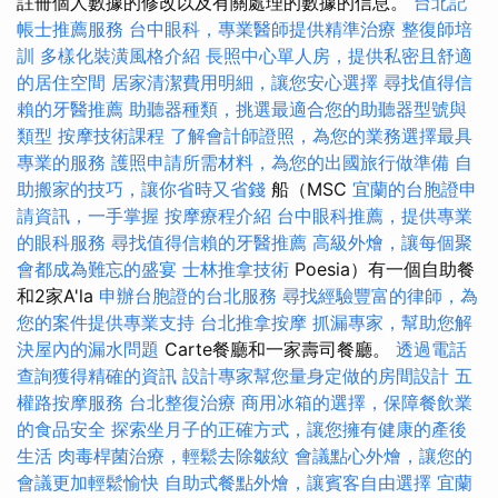
註冊個人數據的修改以及有關處理的數據的信息。
台北記
帳士推薦服務
台中眼科，專業醫師提供精準治療
整復師培
訓
多樣化裝潢風格介紹
長照中心單人房，提供私密且舒適
的居住空間
居家清潔費用明細，讓您安心選擇
尋找值得信
賴的牙醫推薦
助聽器種類，挑選最適合您的助聽器型號與
類型
按摩技術課程
了解會計師證照，為您的業務選擇最具
專業的服務
護照申請所需材料，為您的出國旅行做準備
自
助搬家的技巧，讓你省時又省錢
船（MSC
宜蘭的台胞證申
請資訊，一手掌握
按摩療程介紹
台中眼科推薦，提供專業
的眼科服務
尋找值得信賴的牙醫推薦
高級外燴，讓每個聚
會都成為難忘的盛宴
士林推拿技術
Poesia）有一個自助餐
和2家A'la
申辦台胞證的台北服務
尋找經驗豐富的律師，為
您的案件提供專業支持
台北推拿按摩
抓漏專家，幫助您解
決屋內的漏水問題
Carte餐廳和一家壽司餐廳。
透過電話
查詢獲得精確的資訊
設計專家幫您量身定做的房間設計
五
權路按摩服務
台北整復治療
商用冰箱的選擇，保障餐飲業
的食品安全
探索坐月子的正確方式，讓您擁有健康的產後
生活
肉毒桿菌治療，輕鬆去除皺紋
會議點心外燴，讓您的
會議更加輕鬆愉快
自助式餐點外燴，讓賓客自由選擇
宜蘭