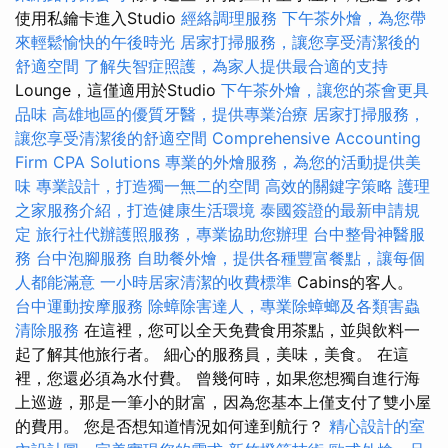
使用私鑰卡進入Studio
經絡調理服務
下午茶外燴，為您帶
來輕鬆愉快的午後時光
居家打掃服務，讓您享受清潔後的
舒適空間
了解失智症照護，為家人提供最合適的支持
Lounge，這僅適用於Studio
下午茶外燴，讓您的茶會更具
品味
高雄地區的優質牙醫，提供專業治療
居家打掃服務，
讓您享受清潔後的舒適空間
Comprehensive Accounting
Firm CPA Solutions
專業的外燴服務，為您的活動提供美
味
專業設計，打造獨一無二的空間
高效的關鍵字策略
護理
之家服務介紹，打造健康生活環境
泰國簽證的最新申請規
定
旅行社代辦護照服務，專業協助您辦理
台中整骨神醫服
務
台中泡腳服務
自助餐外燴，提供各種豐富餐點，讓每個
人都能滿意
一小時居家清潔的收費標準
Cabins的客人。
台中運動按摩服務
除蟑除害達人，專業除蟑螂及各類害蟲
清除服務
在這裡，您可以全天免費食用茶點，並與飲料一
起了解其他旅行者。 細心的服務員，美味，美食。 在這
裡，您還必須為水付費。 曾幾何時，如果您想獨自進行海
上巡遊，那是一筆小的財富，因為您基本上僅支付了雙小屋
的費用。 您是否想知道情況如何達到航行？
精心設計的室