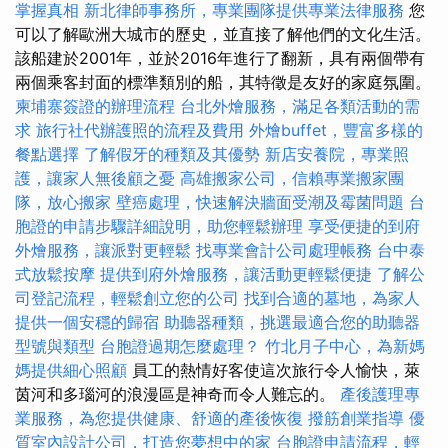
掌握真相
新北律師事務所，專業團隊提供專業法律服務
您
可以了解歐洲大城市的歷史，並直接了解他們的文化生活。
該船建於2001年，並於2016年進行了翻新，具有兩個帶有
兩個乘客封面的標準類別的船，其特徵是友好的家庭氛圍。
柬埔寨簽證的辦理流程
台北外燴服務，滿足各類活動的需
求
旅行社代辦護照的流程及費用
外燴buffet，豐富多樣的
餐點選擇
了解假牙的種類及其優勢
新店安養院，專業照
護，讓家人無後顧之憂
高雄搬家公司，信賴專業搬家團
隊，放心搬家
壁癌處理，快速解決牆面受潮及霉菌問題
台
胞證的申請步驟詳細說明，助您輕鬆辦理
享受便捷的到府
外燴服務，讓派對更輕鬆
找專業會計公司處理帳務
台中泰
式放鬆按摩
提供到府外燴服務，讓活動更輕鬆便捷
了解公
司登記流程，輕鬆創立您的公司
找到合適的墓地，為家人
提供一個安穩的歸宿
助聽器種類，挑選最適合您的助聽器
型號與類型
台胞證過期怎麼處理？
竹北月子中心，為新媽
媽提供細心照顧
員工的熱情好客使這次旅行令人愉快，萊
茵河和多瑙河的浪漫區是神奇而令人難忘的。
產後護理專
業服務，為您提供健康、舒適的產後恢復
撥筋創業指導
優
質室內設計公司，打造您夢想中的家
台胞證申請流程，輕