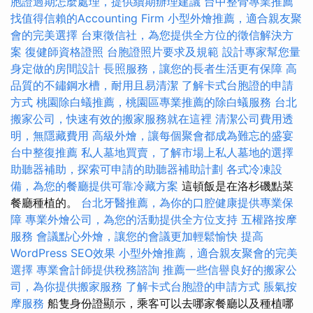
胞證過期怎麼處理，提供續期辦理建議
台中整骨專業推薦
找值得信賴的Accounting Firm
小型外燴推薦，適合親友聚
會的完美選擇
台東徵信社，為您提供全方位的徵信解決方
案
復健師資格證照
台胞證照片要求及規範
設計專家幫您量
身定做的房間設計
長照服務，讓您的長者生活更有保障
高
品質的不鏽鋼水槽，耐用且易清潔
了解卡式台胞證的申請
方式
桃園除白蟻推薦，桃園區專業推薦的除白蟻服務
台北
搬家公司，快速有效的搬家服務就在這裡
清潔公司費用透
明，無隱藏費用
高級外燴，讓每個聚會都成為難忘的盛宴
台中整復推薦
私人墓地買賣，了解市場上私人墓地的選擇
助聽器補助，探索可申請的助聽器補助計劃
各式冷凍設
備，為您的餐廳提供可靠冷藏方案
這頓飯是在洛杉磯點菜
餐廳種植的。
台北牙醫推薦，為你的口腔健康提供專業保
障
專業外燴公司，為您的活動提供全方位支持
五權路按摩
服務
會議點心外燴，讓您的會議更加輕鬆愉快
提高
WordPress SEO效果
小型外燴推薦，適合親友聚會的完美
選擇
專業會計師提供稅務諮詢
推薦一些信譽良好的搬家公
司，為你提供搬家服務
了解卡式台胞證的申請方式
脹氣按
摩服務
船隻身份證顯示，乘客可以去哪家餐廳以及種植哪