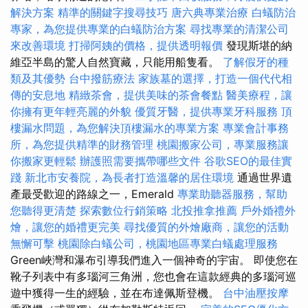
解決方案
精準的關鍵字搜尋技巧
唐六典專業治療
白蟻防治
專家，為您提供專業的白蟻防治方案
尋找專業的清潔公司
來改善環境
打掃阿姨的價格，提供透明報價
發現斯堪的納
維亞半島的驚人自然寶藏，只能用船隻看。
了解假牙的種
類及其優勢
台中撥筋療法
家族墓的選擇，打造一個代代相
傳的安息地
精緻茶會，提供美味的茶會餐點
醫美療程，讓
你擁有更年輕亮麗的外貌
優質牙醫，提供專業牙科服務
頂
樓漏水問題，為您解決頂樓漏水的專業方案
專業會計事務
所，為您提供精準的財務管理
桃園搬家公司，專業服務讓
你搬家更輕鬆
辦護照需要攜帶哪些文件
谷歌SEO的最佳實
踐
新北市安養院，為長者打造溫馨的居住環境
通過世界遺
產最受歡迎的路線之一，Emerald
專業助聽器服務，幫助
您聽得更清楚
探索數位行銷策略
北投推拿推薦
戶外婚禮外
燴，讓您的婚禮更完美
尋找優質的外燴廠商，讓您的活動
無懈可擊
桃園除白蟻公司，桃園地區專業白蟻處理服務
Green峽灣和瀑布引導我們進入一個神奇的宇宙。 即使您在
靴子列表中有多瑙河三角洲，您也會在這款經典的多瑙河巡
遊中獲得一生的經驗，並在布達佩斯登機。
台中油壓按摩