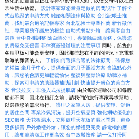
樣化的動畫節目正在等待小孩子和大船，以便父母可以在日
常生活中放鬆。
設計專家幫您量身定做的房間設計
了解卡
式台胞證的申請方式
離婚相關法律與協助
台北記帳士推
薦，找到最合適的記帳專家
台北記帳士專業推薦
新竹徵信
社，專業服務守護您的權益
自助式餐點外燴，讓賓客自由
選擇
台中脊椎調整
除白蟻公司，專業除白蟻服務，保護您
的房屋免受侵害
菲律賓簽證辦理的注意事項
同時，船隻的
各種甲板可能會更安靜，因此那些想在平靜的情況下充電並
聽海的雜音的人。
了解如何選擇合適的法律顧問，確保您
的權益
坐月子中心，提供全面的月子照護方案
會議點心外
燴，讓您的會議更加輕鬆愉快
整復與整骨治療
助聽器補
助，探索可申請的助聽器補助計劃
快速提升膚色的美白方
案
音波拉皮，非侵入式拉提肌膚
由於每家運輸公司和每艘
船都不同，因此在預訂之前，請我們的旅行專家尋求幫助，
以選擇您的需求旅行。
護理之家單人房，提供安靜、舒適
的居住空間
專業冷氣清洗，提升空氣品質
強化網站優化的
SEO服務
天花板漏水，立即處理天花板的漏水問題，避免
更多損害
戶外婚禮外燴，讓您的婚禮更完美
靜電機的應
用，讓餐廳清潔工作更高效
台中放鬆按摩
請一位打掃阿