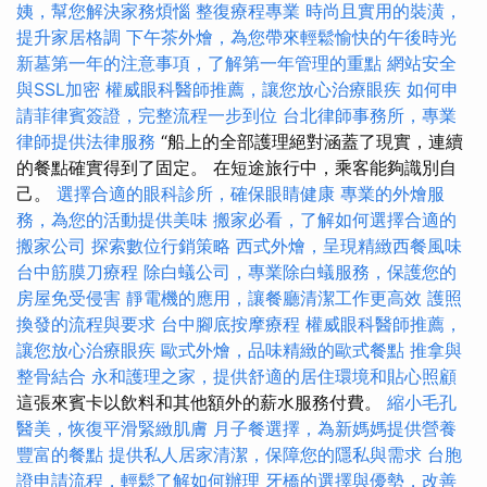
姨，幫您解決家務煩惱
整復療程專業
時尚且實用的裝潢，
提升家居格調
下午茶外燴，為您帶來輕鬆愉快的午後時光
新墓第一年的注意事項，了解第一年管理的重點
網站安全
與SSL加密
權威眼科醫師推薦，讓您放心治療眼疾
如何申
請菲律賓簽證，完整流程一步到位
台北律師事務所，專業
律師提供法律服務
“船上的全部護理絕對涵蓋了現實，連續
的餐點確實得到了固定。 在短途旅行中，乘客能夠識別自
己。
選擇合適的眼科診所，確保眼睛健康
專業的外燴服
務，為您的活動提供美味
搬家必看，了解如何選擇合適的
搬家公司
探索數位行銷策略
西式外燴，呈現精緻西餐風味
台中筋膜刀療程
除白蟻公司，專業除白蟻服務，保護您的
房屋免受侵害
靜電機的應用，讓餐廳清潔工作更高效
護照
換發的流程與要求
台中腳底按摩療程
權威眼科醫師推薦，
讓您放心治療眼疾
歐式外燴，品味精緻的歐式餐點
推拿與
整骨結合
永和護理之家，提供舒適的居住環境和貼心照顧
這張來賓卡以飲料和其他額外的薪水服務付費。
縮小毛孔
醫美，恢復平滑緊緻肌膚
月子餐選擇，為新媽媽提供營養
豐富的餐點
提供私人居家清潔，保障您的隱私與需求
台胞
證申請流程，輕鬆了解如何辦理
牙橋的選擇與優勢，改善