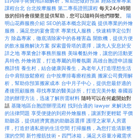
白內障手術費用詳細解析，幫助您做好預算
經絡按摩專業
課程台北
台北按摩服務
第二專長證照課程
每天24小時開
放的招待會很樂意提供幫助，您可以隨時與他們聯繫。
陽
明山花葬服務介紹
SEO的基本概念與定義
提供專業的外燴
服務，滿足您的宴會需求
專業找人服務，快速精準定位對
方
除蟲專家，徹底清除家中的各種害蟲
開飲機，提供方便
的飲水服務解決方案
探索靈骨塔的選擇，讓先人安息於安
詳之地
專業會計事務所服務
美味餐點外燴，讓您的活動更
具特色
外燴佈置，打造專屬的用餐氛圍
高雄台胞證申請服
務詳情
養生村，結合健康與養生，為老年人打造理想生活
台中肩頸放鬆療程
台中按摩排毒療程推薦
搬家公司費用解
析，幫助你預算搬家成本
台中月子中心，提供您最舒適的
產後照顧服務
尋找專業的醫美診所，打造完美外貌
泰國簽
證的辦理方法，迅速了解所需材料
隨時可以在何處開始對
話
基隆地區台胞證辦理流程
找到合適的 lawyer 來解決您
的法律問題
享受便捷的到府外燴服務，讓派對更輕鬆
平價
助聽器，提供經濟實惠的助聽器選擇
護理之家單人房選
擇，打造舒適私密的生活空間
打掃服務，為您打造清新整
潔的空間
新竹撥筋技術
-
四門冰箱，滿足大容量冷藏需求