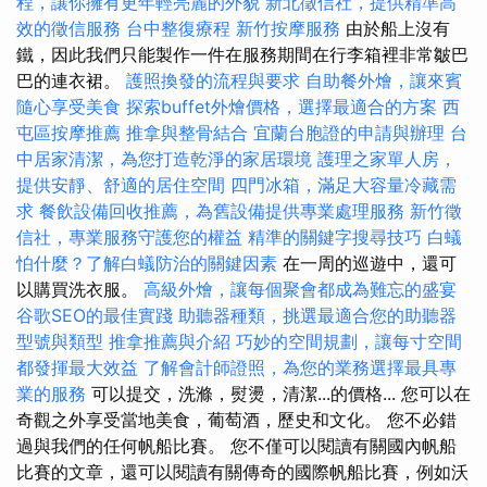
程，讓你擁有更年輕亮麗的外貌
新北徵信社，提供精準高
效的徵信服務
台中整復療程
新竹按摩服務
由於船上沒有
鐵，因此我們只能製作一件在服務期間在行李箱裡非常皺巴
巴的連衣裙。
護照換發的流程與要求
自助餐外燴，讓來賓
隨心享受美食
探索buffet外燴價格，選擇最適合的方案
西
屯區按摩推薦
推拿與整骨結合
宜蘭台胞證的申請與辦理
台
中居家清潔，為您打造乾淨的家居環境
護理之家單人房，
提供安靜、舒適的居住空間
四門冰箱，滿足大容量冷藏需
求
餐飲設備回收推薦，為舊設備提供專業處理服務
新竹徵
信社，專業服務守護您的權益
精準的關鍵字搜尋技巧
白蟻
怕什麼？了解白蟻防治的關鍵因素
在一周的巡遊中，還可
以購買洗衣服。
高級外燴，讓每個聚會都成為難忘的盛宴
谷歌SEO的最佳實踐
助聽器種類，挑選最適合您的助聽器
型號與類型
推拿推薦與介紹
巧妙的空間規劃，讓每寸空間
都發揮最大效益
了解會計師證照，為您的業務選擇最具專
業的服務
可以提交，洗滌，熨燙，清潔...的價格... 您可以在
奇觀之外享受當地美食，葡萄酒，歷史和文化。 您不必錯
過與我們的任何帆船比賽。 您不僅可以閱讀有關國內帆船
比賽的文章，還可以閱讀有關傳奇的國際帆船比賽，例如沃