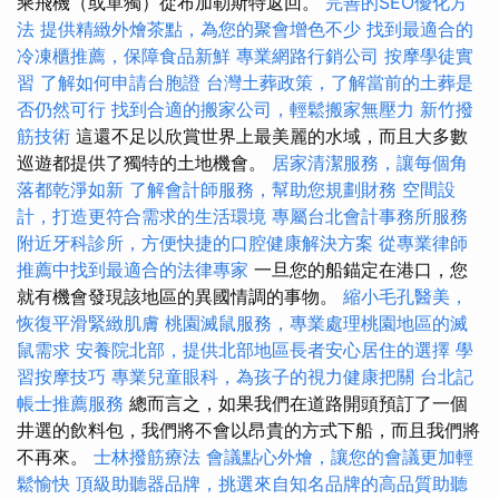
乘飛機（或單獨）從布加勒斯特返回。
完善的SEO優化方
法
提供精緻外燴茶點，為您的聚會增色不少
找到最適合的
冷凍櫃推薦，保障食品新鮮
專業網路行銷公司
按摩學徒實
習
了解如何申請台胞證
台灣土葬政策，了解當前的土葬是
否仍然可行
找到合適的搬家公司，輕鬆搬家無壓力
新竹撥
筋技術
這還不足以欣賞世界上最美麗的水域，而且大多數
巡遊都提供了獨特的土地機會。
居家清潔服務，讓每個角
落都乾淨如新
了解會計師服務，幫助您規劃財務
空間設
計，打造更符合需求的生活環境
專屬台北會計事務所服務
附近牙科診所，方便快捷的口腔健康解決方案
從專業律師
推薦中找到最適合的法律專家
一旦您的船錨定在港口，您
就有機會發現該地區的異國情調的事物。
縮小毛孔醫美，
恢復平滑緊緻肌膚
桃園滅鼠服務，專業處理桃園地區的滅
鼠需求
安養院北部，提供北部地區長者安心居住的選擇
學
習按摩技巧
專業兒童眼科，為孩子的視力健康把關
台北記
帳士推薦服務
總而言之，如果我們在道路開頭預訂了一個
井選的飲料包，我們將不會以昂貴的方式下船，而且我們將
不再來。
士林撥筋療法
會議點心外燴，讓您的會議更加輕
鬆愉快
頂級助聽器品牌，挑選來自知名品牌的高品質助聽