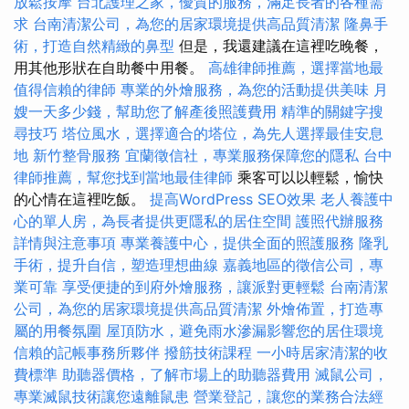
放鬆按摩
台北護理之家，優質的服務，滿足長者的各種需
求
台南清潔公司，為您的居家環境提供高品質清潔
隆鼻手
術，打造自然精緻的鼻型
但是，我還建議在這裡吃晚餐，
用其他形狀在自助餐中用餐。
高雄律師推薦，選擇當地最
值得信賴的律師
專業的外燴服務，為您的活動提供美味
月
嫂一天多少錢，幫助您了解產後照護費用
精準的關鍵字搜
尋技巧
塔位風水，選擇適合的塔位，為先人選擇最佳安息
地
新竹整骨服務
宜蘭徵信社，專業服務保障您的隱私
台中
律師推薦，幫您找到當地最佳律師
乘客可以以輕鬆，愉快
的心情在這裡吃飯。
提高WordPress SEO效果
老人養護中
心的單人房，為長者提供更隱私的居住空間
護照代辦服務
詳情與注意事項
專業養護中心，提供全面的照護服務
隆乳
手術，提升自信，塑造理想曲線
嘉義地區的徵信公司，專
業可靠
享受便捷的到府外燴服務，讓派對更輕鬆
台南清潔
公司，為您的居家環境提供高品質清潔
外燴佈置，打造專
屬的用餐氛圍
屋頂防水，避免雨水滲漏影響您的居住環境
信賴的記帳事務所夥伴
撥筋技術課程
一小時居家清潔的收
費標準
助聽器價格，了解市場上的助聽器費用
滅鼠公司，
專業滅鼠技術讓您遠離鼠患
營業登記，讓您的業務合法經