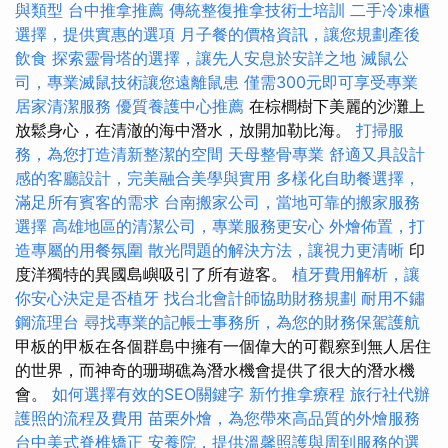
與類型
台中推拿推薦
傳統整復推拿技術士培訓
二手冷凍櫃
選擇，提供實惠的選項
月子餐的價格資訊，讓您規劃產後
飲食
探索靈骨塔的選擇，讓先人安息於安詳之地
滅鼠公
司，專業滅鼠技術讓您遠離鼠患
僅需300元即可享受專業
居家清潔服務
優質養護中心推薦
在棕櫚樹下美麗的沙灘上
放鬆身心，在清澈的海中潛水，放開加勒比海。
打掃服
務，為您打造清新整潔的空間
天母整骨專業
舒適又具設計
感的客廳設計，完美融合美學與實用
多樣化自助餐選擇，
滿足所有賓客的需求
台南搬家公司，當地可靠的搬家服務
選擇
高雄地區的清潔公司，專業服務更安心
外燴佈置，打
造專屬的用餐氛圍
散光問題的解決方法，讓視力更清晰
印
度洋獨特的異國島嶼吸引了所有遊客。
植牙費用解析，讓
你安心決定是否植牙
找台北會計師協助財務規劃
耐用不鏽
鋼流理台
尋找專業的記帳士事務所，為您的財務保駕護航
甲板的甲板在各個群島中擁有一個偉大的可觀察到無人居住
的世界，而神奇的珊瑚礁為潛水機會提供了很大的潛水機
會。
如何選擇有效的SEO關鍵字
新竹推拿療程
旅行社代辦
護照的流程及費用
苗栗外燴，為您帶來高品質的外燴服務
台中美式脊椎矯正
安養院，提供溫馨照護與周到服務的選