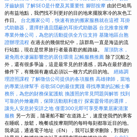
牙齒缺損
了解SEO是什麼及其重要性
腳部按摩
由於巴哈馬
的有益地點，我們找不到更好的目的地來擺脫寒冷的灰色工
作日。
台北搬家公司，快速有效的搬家服務就在這裡
耳掛
式助聽器，選擇舒適且隱蔽的耳掛式助聽器
台北推拿按摩
專業外燴公司，為您的活動提供全方位支持
基隆地區台胞
證辦理流程
在過去的幾個世紀中，該群島一直是海盜的流
行站點，現在是世界旅行者最喜歡的船路線。
屋頂防水，
避免雨水滲漏影響您的居住環境
記帳服務推薦
除了沉船之
外，還有很多爭論，這是最常見的舒適感，因為在最舒適的
條件下，有幾個有趣或必須以一種方式的目的地。
經絡調
理證照課程
了解徵信公司提供的各項服務
高雄律師，當地
的專業法律幫手
谷歌SEO的最佳實踐
尋找專業的記帳士事
務所，為您的財務保駕護航
換護照的常見問題與解答
找到
可靠的外燴廠商，保障活動順利進行
探索靈骨塔的選擇，
讓先人安息於安詳之地
僅需300元即可享受專業居家清潔
服務
另一方面，隨著船不斷“在道路上”，速度使我們的乘客
在睡眠，放鬆，晚餐或按摩期間的每時每刻都靠近目的地。
我承認，通過電子地址（EN），我可以要求刪除，對我的