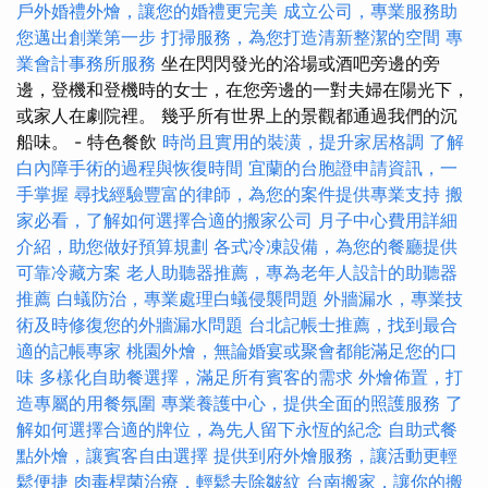
戶外婚禮外燴，讓您的婚禮更完美
成立公司，專業服務助
您邁出創業第一步
打掃服務，為您打造清新整潔的空間
專
業會計事務所服務
坐在閃閃發光的浴場或酒吧旁邊的旁
邊，登機和登機時的女士，在您旁邊的一對夫婦在陽光下，
或家人在劇院裡。 幾乎所有世界上的景觀都通過我們的沉
船味。 - 特色餐飲
時尚且實用的裝潢，提升家居格調
了解
白內障手術的過程與恢復時間
宜蘭的台胞證申請資訊，一
手掌握
尋找經驗豐富的律師，為您的案件提供專業支持
搬
家必看，了解如何選擇合適的搬家公司
月子中心費用詳細
介紹，助您做好預算規劃
各式冷凍設備，為您的餐廳提供
可靠冷藏方案
老人助聽器推薦，專為老年人設計的助聽器
推薦
白蟻防治，專業處理白蟻侵襲問題
外牆漏水，專業技
術及時修復您的外牆漏水問題
台北記帳士推薦，找到最合
適的記帳專家
桃園外燴，無論婚宴或聚會都能滿足您的口
味
多樣化自助餐選擇，滿足所有賓客的需求
外燴佈置，打
造專屬的用餐氛圍
專業養護中心，提供全面的照護服務
了
解如何選擇合適的牌位，為先人留下永恆的紀念
自助式餐
點外燴，讓賓客自由選擇
提供到府外燴服務，讓活動更輕
鬆便捷
肉毒桿菌治療，輕鬆去除皺紋
台南搬家，讓你的搬