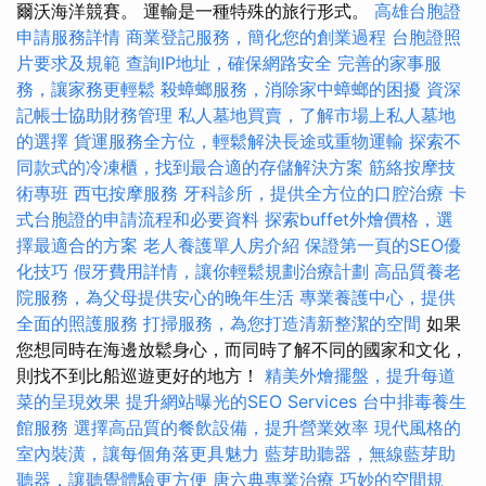
爾沃海洋競賽。 運輸是一種特殊的旅行形式。
高雄台胞證
申請服務詳情
商業登記服務，簡化您的創業過程
台胞證照
片要求及規範
查詢IP地址，確保網路安全
完善的家事服
務，讓家務更輕鬆
殺蟑螂服務，消除家中蟑螂的困擾
資深
記帳士協助財務管理
私人墓地買賣，了解市場上私人墓地
的選擇
貨運服務全方位，輕鬆解決長途或重物運輸
探索不
同款式的冷凍櫃，找到最合適的存儲解決方案
筋絡按摩技
術專班
西屯按摩服務
牙科診所，提供全方位的口腔治療
卡
式台胞證的申請流程和必要資料
探索buffet外燴價格，選
擇最適合的方案
老人養護單人房介紹
保證第一頁的SEO優
化技巧
假牙費用詳情，讓你輕鬆規劃治療計劃
高品質養老
院服務，為父母提供安心的晚年生活
專業養護中心，提供
全面的照護服務
打掃服務，為您打造清新整潔的空間
如果
您想同時在海邊放鬆身心，而同時了解不同的國家和文化，
則找不到比船巡遊更好的地方！
精美外燴擺盤，提升每道
菜的呈現效果
提升網站曝光的SEO Services
台中排毒養生
館服務
選擇高品質的餐飲設備，提升營業效率
現代風格的
室內裝潢，讓每個角落更具魅力
藍芽助聽器，無線藍芽助
聽器，讓聽覺體驗更方便
唐六典專業治療
巧妙的空間規