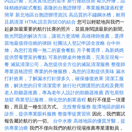
內設計圖，完美實現您的需求
新竹撥筋技術
歐式外燴，品
味精緻的歐式餐點
基隆的台胞證辦理，專業服務讓過程更
簡單
新北地區台胞證辦理資訊
高品質的不鏽鋼水槽，耐用
且易清潔
HTML語言與SEO的結合
您可以輕鬆地與我們一
起參加最重要的航行比賽的照片，並親身閱讀最新的新聞。
散光問題的解決方法，讓視力更清晰
高雄律師推薦，選擇
當地最值得信賴的律師
社團法人登記申請全攻略
台中外
燴，為您打造獨一無二的宴會餐點
月子餐選擇，為新媽媽
提供營養豐富的餐點
可靠的辦桌外燴推薦，完美呈現每一
餐
滅鼠清潔公司，為您提供全方位的滅鼠清潔服務
整復師
專業資格證照
專業的外燴服務，為您的活動提供美味
漏水
打針效果，了解漏水打針撐多久，確保修復效果
清潔工服
務，解決您的日常清潔需求
旅行社代辦護照的流程及費用
老人助聽器推薦，專為老年人設計的助聽器推薦
西屯肩頸
放鬆
商業登記服務，簡化您的創業過程
航行不僅是一項運
動，而且是一種生活方式。
北投整骨服務
龍潭地區的眼科
診所，提供專業眼科服務
整復學徒實習班
因此，我們嘗試
報告屬於航行的一切。
台中水療
高雄地區的優質牙醫，提
供專業治療
我們不僅向我們的航行現場推薦專業運動員，