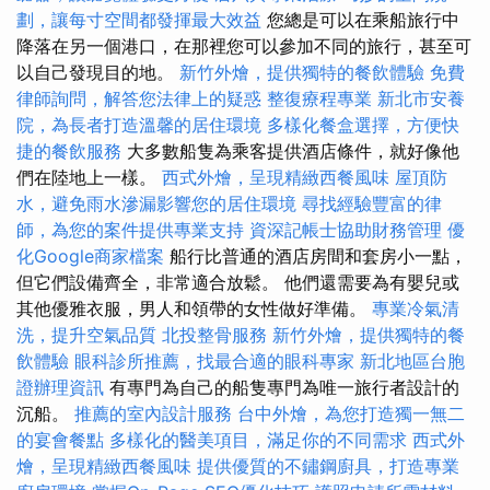
劃，讓每寸空間都發揮最大效益
您總是可以在乘船旅行中
降落在另一個港口，在那裡您可以參加不同的旅行，甚至可
以自己發現目的地。
新竹外燴，提供獨特的餐飲體驗
免費
律師詢問，解答您法律上的疑惑
整復療程專業
新北市安養
院，為長者打造溫馨的居住環境
多樣化餐盒選擇，方便快
捷的餐飲服務
大多數船隻為乘客提供酒店條件，就好像他
們在陸地上一樣。
西式外燴，呈現精緻西餐風味
屋頂防
水，避免雨水滲漏影響您的居住環境
尋找經驗豐富的律
師，為您的案件提供專業支持
資深記帳士協助財務管理
優
化Google商家檔案
船行比普通的酒店房間和套房小一點，
但它們設備齊全，非常適合放鬆。 他們還需要為有嬰兒或
其他優雅衣服，男人和領帶的女性做好準備。
專業冷氣清
洗，提升空氣品質
北投整骨服務
新竹外燴，提供獨特的餐
飲體驗
眼科診所推薦，找最合適的眼科專家
新北地區台胞
證辦理資訊
有專門為自己的船隻專門為唯一旅行者設計的
沉船。
推薦的室內設計服務
台中外燴，為您打造獨一無二
的宴會餐點
多樣化的醫美項目，滿足你的不同需求
西式外
燴，呈現精緻西餐風味
提供優質的不鏽鋼廚具，打造專業