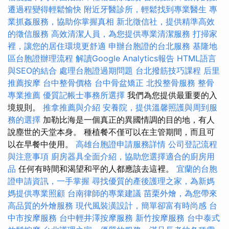
遷過程變得輕鬆愉快
附近牙醫診所，輕鬆找到專業醫生
專
業抓姦服務，協助你掌握真相
新北徵信社，提供精準高效
的徵信服務
高效清潔人員，為您提供專業清潔服務
打掃家
裡，讓您的居住環境更舒適
申辦台胞證的台北服務
基隆地
區台胞證辦理流程
解讀Google Analytics報告
HTML語言
與SEO的結合
處理台胞證過期問題
台北撥筋技巧課程
后里
推薦按摩
台中整骨價格
台中骨盆矯正
北投整骨服務
整骨
專業推薦
優質記帳士事務所選擇
我們為您提供最重要的入
境規則。
推拿推薦與介紹
安養院，提供溫馨照護與周到服
務的選擇
加勒比海是一個真正的異國情調的目的地，有人
說塵世的天堂本身。 種植餐不僅可以在主管期間，而且可
以在早餐中使用。
高雄台胞證申請服務詳情
公司登記流程
與注意事項
廚房器具全面介紹，協助您選擇適合的廚房用
品
任何有時間和渴望和平的人都應該去這裡。
宜蘭的台胞
證申請資訊，一手掌握
尋找優質的產後護理之家，為新媽
媽提供專業照顧
台南律師的專業建議
苗栗外燴，為您帶來
高品質的外燴服務
現代風裝潢設計，簡單卻富有時尚感
台
中市按摩服務
台中輕井澤按摩服務
新竹按摩服務
台中泰式