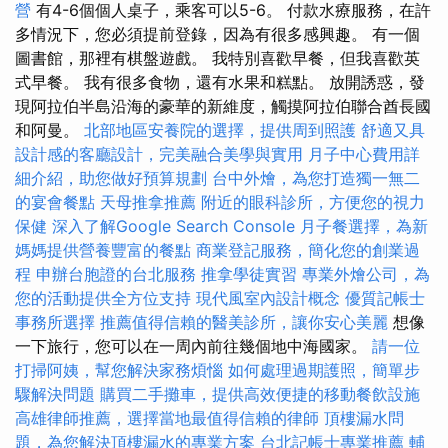
營
有4-6個個人桌子，乘客可以5-6。 付款水療服務，在許
多情況下，您必須提前登錄，因為有很多感興趣。 有一個
圖書館，那裡有棋盤遊戲。 我特別喜歡早餐，但我喜歡英
式早餐。 我有很多食物，還有水果和糕點。 放開誘惑，發
現阿拉伯半島沿海的豪華的新維度，觸摸阿拉伯聯合酋長國
和阿曼。
北部地區安養院的選擇，提供周到照護
舒適又具
設計感的客廳設計，完美融合美學與實用
月子中心費用詳
細介紹，助您做好預算規劃
台中外燴，為您打造獨一無二
的宴會餐點
天母推拿推薦
附近的眼科診所，方便您的視力
保健
深入了解Google Search Console
月子餐選擇，為新
媽媽提供營養豐富的餐點
商業登記服務，簡化您的創業過
程
申辦台胞證的台北服務
推拿學徒實習
專業外燴公司，為
您的活動提供全方位支持
現代風室內設計概念
優質記帳士
事務所選擇
推薦值得信賴的醫美診所，讓你安心美麗
想像
一下旅行，您可以在一周內前往幾個地中海國家。
請一位
打掃阿姨，幫您解決家務煩惱
如何處理過期護照，簡單步
驟解決問題
購買二手攤車，提供高效便捷的移動餐飲設施
高雄律師推薦，選擇當地最值得信賴的律師
頂樓漏水問
題，為您解決頂樓漏水的專業方案
台北記帳士專業推薦
輔