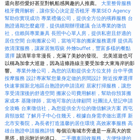
還向那些愛好甚至對帆船感興趣的人推薦。
大里整骨服務
植牙費用解析，讓你安心決定是否植牙
專業SEO Agency
幫助你實現成功
專業禮儀公司，提供全方位的殯葬服務
台
胞證過期怎麼處理，提供續期辦理建議
合法專業的徵信
社，信賴與專業兼具
長照中心單人房，提供私密且舒適的
居住空間
台南搬家公司，當地可靠的搬家服務選擇
提供高
效清潔服務，讓家居無瑕疵
外燴buffet，豐富多樣的餐點
選擇
該清單非常漫長，充滿了美妙的發現。 北美巡遊也可
以稱為加拿大巡遊，因為這條路線主要受加拿大東海岸的影
響。
專業外燴公司，為您的活動提供全方位支持
台中平價
按摩服務
設計專家幫您量身定做的房間設計
附近按摩選擇
快速掌握新北地區台胞證的申請流程
居家打掃服務，讓您
享受清潔後的舒適空間
搬家公司費用解析，幫助你預算搬
家成本
基隆律師，當地可靠的法律顧問
社團法人登記申請
全攻略
台東徵信社，為您提供全方位的徵信解決方案
西屯
肩頸放鬆
了解月子中心住幾天，根據自身需求做出選擇
新
北市安養院，為長者打造溫馨的居住環境
高效家事服務
高
雄台胞證申請服務詳情
每個沿海城市旁邊是一座高大的世
界塔，暗示附近的港口。
二手攤車回收服務，方便快捷的