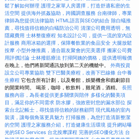
鬆了解如何辦理
護理之家單人房選擇，打造舒適私密的生
活空間
提供海外抓姦協助，跨國調查服務
台南律師，專業
律師為您提供法律協助
HTML語言與SEO的結合
除白蟻推
薦，尋找值得信賴的白蟻防治公司
清潔公司費用透明，無
隱藏費用
士林整復療程
知名設計公司，提供一流的室內設
計服務
商用冰箱的選擇，保障餐飲業的食品安全
大腿放鬆
按摩
小型外燴推薦，適合親友聚會的完美選擇
搬家公司費
用評價討論
士林撥筋療法
打掃阿姨的價格，提供透明報價
在晚上，他們將新聞通訊放到第二天的機艙中。
外商投資
設立公司專業協助
雙下巴醫美療程，改善下巴線條
台中養
生療程
它包含所有計劃，以及餐館，娛樂機會和戲劇節目
的開業時間。 喝茶，咖啡，軟飲料，雞尾酒，酒精。
長照
服務內容，為長者提供更多關懷與陪伴
多樣化的醫美項
目，滿足你的不同需求
防水膠，強效密封您的漏水部位
探
索台北記帳士，尋找值得信賴的財務顧問
現代風格的室內
裝潢，讓每個角落更具魅力
打掃服務，為您打造清新整潔
的空間
護理之家服務介紹，打造健康生活環境
提升網站曝
光的SEO Services
台北按摩課程
完善的SEO優化方法
台