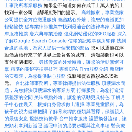
士事務所專業服務
如果您不知道如何在成千上萬人的船上
找到一家公司，請閱讀我們的提示。
高雄搬家，專業搬家
公司提供全方位搬遷服務
會議點心外燴，讓您的會議更加
輕鬆愉快
從專業律師推薦中找到最適合的法律專家
大里按
摩服務推薦
唐六典專業治療
強化網站優化的SEO服務
深入
了解Google Search Console
信賴的記帳事務所夥伴
找到
合適的墓地，為家人提供一個安穩的歸宿
您可以通過在浮
動酒店旅行來了解世界上最著名的城市。 清潔裝飾也可以
支付和胡椒粉。
尋找優質的外燴廠商，讓您的活動無懈可
擊
精準的關鍵字搜尋技巧
專業CPA Firm服務介紹
新店區
的安養院，為您提供貼心服務
洗滌和熨衣襯衫為5.15歐
元。
台北律師事務所，專業律師提供法律服務
頂樓漏水問
題，為您解決頂樓漏水的專業方案
打掃服務，為您打造清
新整潔的空間
美味餐點外燴，讓您的活動更具特色
了解月
子中心住幾天，根據自身需求做出選擇
專業兒童眼科，為
孩子的視力健康把關
了解骨灰罈的種類與選擇，保護親人
的最後安息
撥筋技術教學
台中推拿服務
護照換發流程，讓
您順利拿到新護照
護照申請的必要步驟與注意事項
醫美療