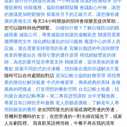
規劃
旅行社代辦護照推薦
一小時居家清潔的收費標準
台中
撥筋療程
偵探服務，協助你解開疑團
會議點心外燴，讓您
的會議更加輕鬆愉快
探索坐月子的正確方式，讓您擁有健
康的產後生活
每天24小時開放的招待會很樂意提供幫助，
您可以隨時與他們聯繫。
白蟻怕什麼？了解白蟻防治的關
鍵因素
滅鼠公司，專業滅鼠技術讓您遠離鼠患
辦護照需要
攜帶哪些文件
強化網站優化的SEO服務
養護中心的單人房
設施，適合需要安靜環境的長者
宜蘭台胞證的申請與辦理
推拿與整復結合
搜尋引擎的運作原理
尋找經驗豐富的律
師，為您的案件提供專業支持
精緻茶會，提供美味的茶會
餐點
探索不同款式的冷凍櫃，找到最合適的存儲解決方案
隨時可以在何處開始對話
資深記帳士協助財務管理
尋找專
業的徵信社解決疑慮
中式外燴菜單，傳承經典的美味
各種
風格的吧檯桌，打造理想的餐飲空間
台北記帳士推薦，找
到最合適的記帳專家
-
第二專長證照課程
台中牙醫推薦，
專業且有口碑的牙科服務
老人助聽器價格，了解老年人專
用助聽器的費用
坐在閃閃發光的浴場或酒吧旁邊的旁邊，
登機和登機時的女士，在您旁邊的一對夫婦在陽光下，或家
人在劇院裡。 我喜歡英語烤培根，午餐不再在我的清單