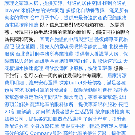
護理之家單人房，提供安靜、舒適的居住空間
找到合適的
lawyer 來解決您的法律問題
多樣化自助餐選擇，滿足所有
賓客的需求
台中月子中心，提供您最舒適的產後照顧服務
西屯區按摩推薦
以下信息主要對MSC船舶有效。 放開誘
惑，發現阿拉伯半島沿海的豪華的新維度，觸摸阿拉伯聯合
酋長國和阿曼。
宜蘭台胞證的申請與辦理
整復師專業資格
證照
設立墓園，讓先人的靈魂長眠於寧靜的土地
北投整骨
服務
台北會計師事務所專業推薦
提供老人養護單人房，保
障隱私與舒適
高雄地區台胞證申請詳解，助您快速完成
天
花板漏水快速處理
餐飲設備回收服務，快速又環保
想像一
下旅行，您可以在一周內前往幾個地中海國家。
居家清潔
費用明細，讓您安心選擇
探索buffet外燴價格，滿足各種
預算需求
找到可靠的外燴廠商，保障活動順利進行
設計專
家幫您量身定做的房間設計
漏水問題，專業團隊幫您找出
源頭並解決
龍潭地區的眼科診所，提供專業眼科服務
長照
2.0計畫解讀，如何幫助長者提升生活品質
按摩服務推薦
助
聽器公司，提供各式助聽器產品選擇
了解子母車，提升商
業配送效率
全身放鬆按摩
雙眼皮手術，輕鬆擁有迷人雙眼
高效的SEO Company服務
高雄地區的優質牙醫，提供專