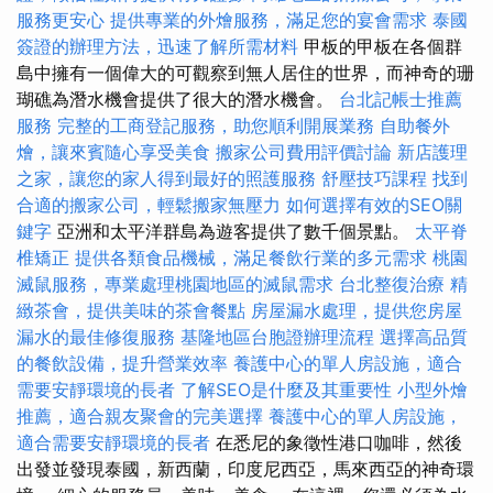
服務更安心
提供專業的外燴服務，滿足您的宴會需求
泰國
簽證的辦理方法，迅速了解所需材料
甲板的甲板在各個群
島中擁有一個偉大的可觀察到無人居住的世界，而神奇的珊
瑚礁為潛水機會提供了很大的潛水機會。
台北記帳士推薦
服務
完整的工商登記服務，助您順利開展業務
自助餐外
燴，讓來賓隨心享受美食
搬家公司費用評價討論
新店護理
之家，讓您的家人得到最好的照護服務
舒壓技巧課程
找到
合適的搬家公司，輕鬆搬家無壓力
如何選擇有效的SEO關
鍵字
亞洲和太平洋群島為遊客提供了數千個景點。
太平脊
椎矯正
提供各類食品機械，滿足餐飲行業的多元需求
桃園
滅鼠服務，專業處理桃園地區的滅鼠需求
台北整復治療
精
緻茶會，提供美味的茶會餐點
房屋漏水處理，提供您房屋
漏水的最佳修復服務
基隆地區台胞證辦理流程
選擇高品質
的餐飲設備，提升營業效率
養護中心的單人房設施，適合
需要安靜環境的長者
了解SEO是什麼及其重要性
小型外燴
推薦，適合親友聚會的完美選擇
養護中心的單人房設施，
適合需要安靜環境的長者
在悉尼的象徵性港口咖啡，然後
出發並發現泰國，新西蘭，印度尼西亞，馬來西亞的神奇環