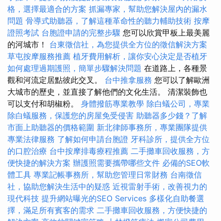
格，選擇最適合的方案
抓漏專家，幫助您解決屋內的漏水
問題
骨導式助聽器，了解這種革命性的聽力輔助技術
按摩
證照考試
台胞證申請的完整步驟
您可以欣賞甲板上最美麗
的河城市！
台東徵信社，為您提供全方位的徵信解決方案
草屯按摩服務推薦
植牙費用解析，讓你安心決定是否植牙
如何處理過期護照，簡單步驟解決問題
在道路上，各種景
觀和河流定居點彼此交叉。
台中推拿服務
您可以了解歐洲
大城市的歷史，並直接了解他們的文化生活。 清潔裝飾也
可以支付和胡椒粉。
身體撥筋專業教學
除白蟻公司，專業
除白蟻服務，保護您的房屋免受侵害
助聽器多少錢？了解
市面上助聽器的價格範圍
新北律師事務所，專業團隊提供
專業法律服務
了解如何申請台胞證
牙科診所，提供全方位
的口腔治療
台中按摩排毒療程推薦
二手攤車回收服務，方
便快捷的解決方案
辦護照需要攜帶哪些文件
必備的SEO軟
體工具
專業記帳事務所，幫助您管理日常財務
台南徵信
社，協助您解決生活中的疑惑
近視雷射手術，改善視力的
現代科技
提升網站曝光的SEO Services
多樣化自助餐選
擇，滿足所有賓客的需求
二手攤車回收服務，方便快捷的