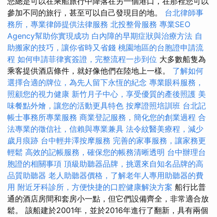
您總是可以在乘船旅行中降落在另一個港口，在那裡您可以
參加不同的旅行，甚至可以自己發現目的地。
台北律師事
務所，專業律師提供法律服務
北投整骨服務
專業SEO
Agency幫助你實現成功
白內障的早期症狀與治療方法
自
助搬家的技巧，讓你省時又省錢
桃園地區的台胞證申請流
程
如何申請菲律賓簽證，完整流程一步到位
大多數船隻為
乘客提供酒店條件，就好像他們在陸地上一樣。
了解如何
選擇合適的牌位，為先人留下永恆的紀念
專業眼科服務，
照顧您的視力健康
新竹月子中心，享受優質的產後照護
美
味餐點外燴，讓您的活動更具特色
按摩證照培訓班
台北記
帳士事務所專業服務
商業登記服務，簡化您的創業過程
合
法專業的徵信社，信賴與專業兼具
法令紋醫美療程，減少
歲月痕跡
台中輕井澤按摩服務
完善的家事服務，讓家務更
輕鬆
高效的記帳服務，確保您的帳務清晰透明
台中辦理台
胞證的相關事項
頂級助聽器品牌，挑選來自知名品牌的高
品質助聽器
老人助聽器價格，了解老年人專用助聽器的費
用
附近牙科診所，方便快捷的口腔健康解決方案
船行比普
通的酒店房間和套房小一點，但它們設備齊全，非常適合放
鬆。 該船建於2001年，並於2016年進行了翻新，具有兩個