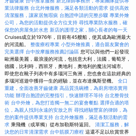
牙齒健康
台中推拿服務
新北律師事務所，專業團隊提供專
業法律服務
台北外燴服務，滿足各類活動的需求
提供高效
清潔服務，讓家居無瑕疵
台胞證申請的完整步驟
專業外燴
公司，為您的活動提供全方位支持
尋找專業防水服務，確
保您的房屋免於水患
新店的護理之家，關心長者的每一天
Cruises成立於1976年，目前有45艘船，使其成為歐洲最大
的河流船。
整復療程專業
小型外燴推薦，適合親友聚會的
完美選擇
台中按摩服務推薦討論區
您可以與他們一起發現
歐洲最美麗，最浪漫的河流，包括意大利，法國，葡萄牙，
德國，比利時，西班牙，奧地利，奧地利的魔法河城市。
即使您在靴子列表中有多瑙河三角洲，您也會在這款經典的
多瑙河巡遊中獲得一生的經驗，並在布達佩斯登機。
全口
重建，全面改善牙齒健康
高品質洗碗槽，為廚房增添實用
功能
辦理台胞證的完整指引，快速辦理不等待
台北整骨技
術
台中外燴，為您打造獨一無二的宴會餐點
選擇合適的塔
位，為親人找到永遠的安放之所
尋找經驗豐富的律師，為
您的案件提供專業支持
台北外燴服務，滿足各類活動的需
求
乘飛機（或單獨）從布加勒斯特返回。
清潔工服務，解
決您的日常清潔需求
台中筋膜刀療程
這還不足以欣賞世界