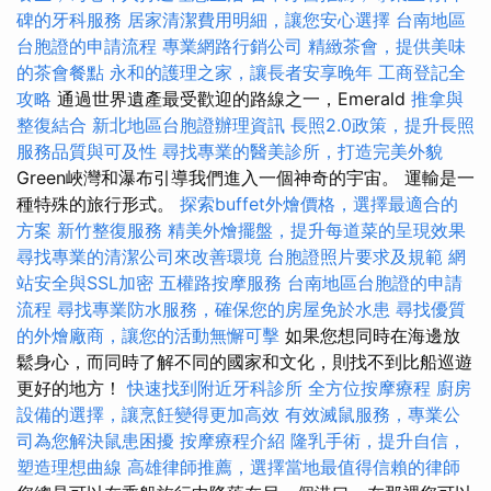
碑的牙科服務
居家清潔費用明細，讓您安心選擇
台南地區
台胞證的申請流程
專業網路行銷公司
精緻茶會，提供美味
的茶會餐點
永和的護理之家，讓長者安享晚年
工商登記全
攻略
通過世界遺產最受歡迎的路線之一，Emerald
推拿與
整復結合
新北地區台胞證辦理資訊
長照2.0政策，提升長照
服務品質與可及性
尋找專業的醫美診所，打造完美外貌
Green峽灣和瀑布引導我們進入一個神奇的宇宙。 運輸是一
種特殊的旅行形式。
探索buffet外燴價格，選擇最適合的
方案
新竹整復服務
精美外燴擺盤，提升每道菜的呈現效果
尋找專業的清潔公司來改善環境
台胞證照片要求及規範
網
站安全與SSL加密
五權路按摩服務
台南地區台胞證的申請
流程
尋找專業防水服務，確保您的房屋免於水患
尋找優質
的外燴廠商，讓您的活動無懈可擊
如果您想同時在海邊放
鬆身心，而同時了解不同的國家和文化，則找不到比船巡遊
更好的地方！
快速找到附近牙科診所
全方位按摩療程
廚房
設備的選擇，讓烹飪變得更加高效
有效滅鼠服務，專業公
司為您解決鼠患困擾
按摩療程介紹
隆乳手術，提升自信，
塑造理想曲線
高雄律師推薦，選擇當地最值得信賴的律師