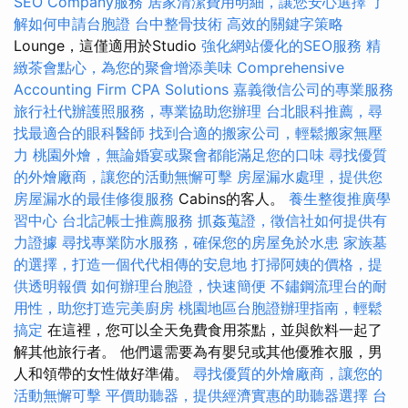
SEO Company服務
居家清潔費用明細，讓您安心選擇
了
解如何申請台胞證
台中整骨技術
高效的關鍵字策略
Lounge，這僅適用於Studio
強化網站優化的SEO服務
精
緻茶會點心，為您的聚會增添美味
Comprehensive
Accounting Firm CPA Solutions
嘉義徵信公司的專業服務
旅行社代辦護照服務，專業協助您辦理
台北眼科推薦，尋
找最適合的眼科醫師
找到合適的搬家公司，輕鬆搬家無壓
力
桃園外燴，無論婚宴或聚會都能滿足您的口味
尋找優質
的外燴廠商，讓您的活動無懈可擊
房屋漏水處理，提供您
房屋漏水的最佳修復服務
Cabins的客人。
養生整復推廣學
習中心
台北記帳士推薦服務
抓姦蒐證，徵信社如何提供有
力證據
尋找專業防水服務，確保您的房屋免於水患
家族墓
的選擇，打造一個代代相傳的安息地
打掃阿姨的價格，提
供透明報價
如何辦理台胞證，快速簡便
不鏽鋼流理台的耐
用性，助您打造完美廚房
桃園地區台胞證辦理指南，輕鬆
搞定
在這裡，您可以全天免費食用茶點，並與飲料一起了
解其他旅行者。 他們還需要為有嬰兒或其他優雅衣服，男
人和領帶的女性做好準備。
尋找優質的外燴廠商，讓您的
活動無懈可擊
平價助聽器，提供經濟實惠的助聽器選擇
台