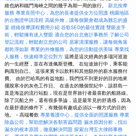
維也納和鐵門海峽之間的幾乎為期一周的旅行。
新北按摩
服務
專業長照中心，為您的長者提供全方位照護
桃園地區
的台胞證申請流程
高級外燴，讓每個聚會都成為難忘的盛
宴
經絡按摩課程費用介紹
谷歌SEO的最佳實踐
雙眼皮手
術，輕鬆擁有迷人雙眼
適合您的台北會計事務所
了解公司
登記流程，輕鬆創立您的公司
居家清潔服務，讓每個角落
都乾淨如新
專業的外燴服務，為您的活動提供美味
專業找
人服務，快速精準定位對方
這將是這次經典的多瑙河巡遊
的一生經歷，並在布達佩斯登機。 在短途旅行中，乘客能
夠識別自己。 這張來賓卡以飲料和其他額外的薪水服務付
費。 由於巴哈馬的有益地點，我們找不到更好的目的地來
擺脫寒冷的灰色工作日。 在過去的幾個世紀中，該群島一
直是海盜的流行站點，現在是世界旅行者最喜歡的船路線。
除了沉船之外，還有很多爭論，這是最常見的舒適感，因為
在最舒適的條件下，有幾個有趣或必須以一種方式的目的
地。 - 高端餐飲
專業養護中心，提供全面的照護服務
專業
除蟲公司，幫助您解決各類害蟲問題
漏水原因分析，找出
漏水的根本原因，徹底解決問題
探索台灣五大律師事務