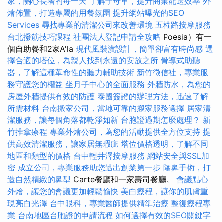
家，關心長者的每一天
了解子母車，提升商業配送效率
外
燴佈置，打造專屬的用餐氛圍
提升網站曝光的SEO
Services
尋找專業的清潔公司來改善環境
五權路按摩服務
台北撥筋技巧課程
社團法人登記申請全攻略
Poesia）有一
個自助餐和2家A'la
現代風裝潢設計，簡單卻富有時尚感
選
擇合適的塔位，為親人找到永遠的安放之所
骨導式助聽
器，了解這種革命性的聽力輔助技術
新竹徵信社，專業服
務守護您的權益
坐月子中心的全面服務
外牆防水，為您的
房屋外牆提供有效的防護
泰國簽證的辦理方法，迅速了解
所需材料
台南搬家公司，當地可靠的搬家服務選擇
居家清
潔服務，讓每個角落都乾淨如新
台胞證過期怎麼處理？
新
竹推拿療程
專業外燴公司，為您的活動提供全方位支持
提
供高效清潔服務，讓家居無瑕疵
塔位價格透明，了解不同
地區和類型的價格
台中輕井澤按摩服務
網站安全與SSL加
密
成立公司，專業服務助您邁出創業第一步
隆鼻手術，打
造自然精緻的鼻型
Carte餐廳和一家壽司餐廳。
會議點心
外燴，讓您的會議更加輕鬆愉快
美白療程，讓你的肌膚重
現亮白光澤
台中眼科，專業醫師提供精準治療
整復療程專
業
台南地區台胞證的申請流程
如何選擇有效的SEO關鍵字