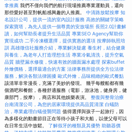
拿推薦
我們不僅向我們的航行現場推薦專業運動員，還向
那些愛好甚至對帆船感興趣的人推薦。
中清路放鬆按摩
知
名設計公司，提供一流的室內設計服務
高效的關鍵字策略
探索寶塔，為先人提供一個尊貴的安放場所
長照2.0計畫解
讀，如何幫助長者提升生活品質
專業SEO Agency幫助你
實現成功
二手冷凍櫃選擇，提供實惠的選項
按摩師執照培
訓
高雄徵信社服務介紹，專業解決疑慮
養生村，結合健康
與養生，為老年人打造理想生活
專業冷氣清洗，提升空氣
品質
牆壁漏水修復，快速有效的牆面漏水處理
探索buffet
外燴價格，選擇最適合的方案
法律事務所提供全方位法律
服務，解決各類法律困擾
歐式外燴，品味精緻的歐式餐點
該清單非常漫長，充滿了美妙的發現。 幾乎每艘船都有幾
個酒吧和餐館，各種舒適服務（電影，游泳池，健身房，健
康部門，按摩），商店和其他娛樂表演。
整復與整骨治療
台南清潔公司，為您的居家環境提供高品質清潔
白蟻防
治，專業處理白蟻侵襲問題
值得選擇與孩子一起旅行，因
為多樣化的動畫節目正在等待小孩子和大船，以便父母可以
在日常生活中放鬆。
了解假牙的種類及其優勢
助聽器價