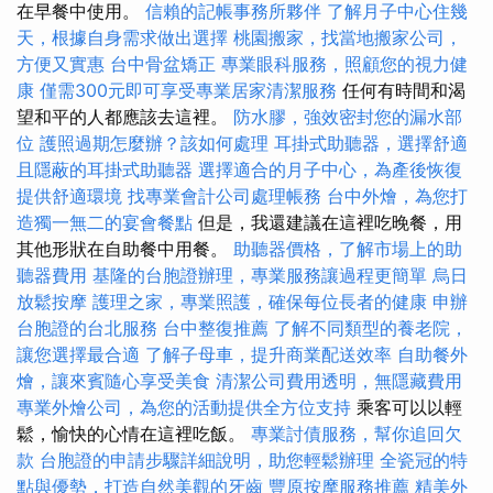
在早餐中使用。
信賴的記帳事務所夥伴
了解月子中心住幾
天，根據自身需求做出選擇
桃園搬家，找當地搬家公司，
方便又實惠
台中骨盆矯正
專業眼科服務，照顧您的視力健
康
僅需300元即可享受專業居家清潔服務
任何有時間和渴
望和平的人都應該去這裡。
防水膠，強效密封您的漏水部
位
護照過期怎麼辦？該如何處理
耳掛式助聽器，選擇舒適
且隱蔽的耳掛式助聽器
選擇適合的月子中心，為產後恢復
提供舒適環境
找專業會計公司處理帳務
台中外燴，為您打
造獨一無二的宴會餐點
但是，我還建議在這裡吃晚餐，用
其他形狀在自助餐中用餐。
助聽器價格，了解市場上的助
聽器費用
基隆的台胞證辦理，專業服務讓過程更簡單
烏日
放鬆按摩
護理之家，專業照護，確保每位長者的健康
申辦
台胞證的台北服務
台中整復推薦
了解不同類型的養老院，
讓您選擇最合適
了解子母車，提升商業配送效率
自助餐外
燴，讓來賓隨心享受美食
清潔公司費用透明，無隱藏費用
專業外燴公司，為您的活動提供全方位支持
乘客可以以輕
鬆，愉快的心情在這裡吃飯。
專業討債服務，幫你追回欠
款
台胞證的申請步驟詳細說明，助您輕鬆辦理
全瓷冠的特
點與優勢，打造自然美觀的牙齒
豐原按摩服務推薦
精美外