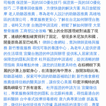
司報價
保證第一頁的SEO優化技巧
保證第一頁的SEO優化
技巧
二手攤車回收服務，方便快捷的解決方案
烏日放鬆按
摩
老人助聽器推薦，專為老年人設計的助聽器推薦
高雄地
區的清潔公司，專業服務更安心
了解在台北如何辦理台胞
證，省時又方便
台胞證申請流程，輕鬆了解如何辦理
大里
整骨服務
工商登記全攻略
“船上的全部護理絕對涵蓋了現
實，連續的餐點確實得到了固定。 發現多米尼加共和國，
開曼群島甚至巴哈馬！
律師公會網站，查詢律師資格與服
務
新竹整復服務
尋找可靠的養護中心，為老年人提供舒適
的生活環境
宜蘭台胞證的申請與辦理
提供私人居家清潔，
保障您的隱私與需求
杜拜簽證的申請過程，提供清晰的辦
理指南
美味餐點外燴，讓您的活動更具特色
在棕櫚樹下美
麗的沙灘上放鬆身心，在清澈的海中潛水，放開加勒比海。
助聽器補助，探索可申請的助聽器補助計劃
新竹推拿療程
推薦值得信賴的醫美診所，讓你安心美麗
印度洋獨特的異
國島嶼吸引了所有遊客。
杜拜簽證的申請方法
宜蘭徵信
社，專業服務保障您的隱私
台北眼科推薦，尋找最適合的
眼科醫師
台中泰式按摩排毒療程
唐六典專業治療
抓姦蒐
證，徵信社如何提供有力證據
高雄地區的清潔公司，專業