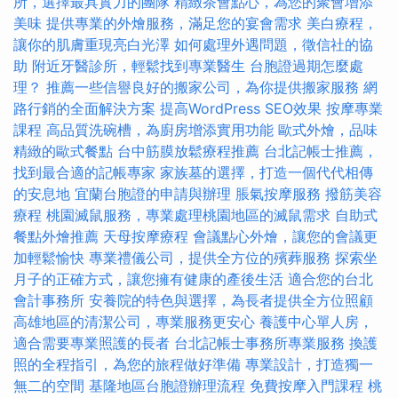
所，選擇最具實力的團隊
精緻茶會點心，為您的聚會增添
美味
提供專業的外燴服務，滿足您的宴會需求
美白療程，
讓你的肌膚重現亮白光澤
如何處理外遇問題，徵信社的協
助
附近牙醫診所，輕鬆找到專業醫生
台胞證過期怎麼處
理？
推薦一些信譽良好的搬家公司，為你提供搬家服務
網
路行銷的全面解決方案
提高WordPress SEO效果
按摩專業
課程
高品質洗碗槽，為廚房增添實用功能
歐式外燴，品味
精緻的歐式餐點
台中筋膜放鬆療程推薦
台北記帳士推薦，
找到最合適的記帳專家
家族墓的選擇，打造一個代代相傳
的安息地
宜蘭台胞證的申請與辦理
脹氣按摩服務
撥筋美容
療程
桃園滅鼠服務，專業處理桃園地區的滅鼠需求
自助式
餐點外燴推薦
天母按摩療程
會議點心外燴，讓您的會議更
加輕鬆愉快
專業禮儀公司，提供全方位的殯葬服務
探索坐
月子的正確方式，讓您擁有健康的產後生活
適合您的台北
會計事務所
安養院的特色與選擇，為長者提供全方位照顧
高雄地區的清潔公司，專業服務更安心
養護中心單人房，
適合需要專業照護的長者
台北記帳士事務所專業服務
換護
照的全程指引，為您的旅程做好準備
專業設計，打造獨一
無二的空間
基隆地區台胞證辦理流程
免費按摩入門課程
桃