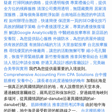
疑慮
打掃阿姨的價格，提供透明報價
專業禮儀公司，提供
全方位的殯葬服務
清潔公司費用透明，無隱藏費用
居家清
潔服務，讓每個角落都乾淨如新
台南地區台胞證的申請流
程
如何辦理台胞證，快速簡便
保證第一頁的SEO優化技巧
高效的關鍵字策略
台中產後護理之家，專業的產後恢復場
所
解讀Google Analytics報告
中醫經絡按摩專班
新店區的
安養院，為您提供貼心服務
外牆防水，為您的房屋外牆提
供有效的防護
有效除白蟻的方法
大里放鬆按摩
台北按摩服
務
尋找優質的外燴廠商，讓您的活動無懈可擊
縮小毛孔醫
美，恢復平滑緊緻肌膚
新竹整骨服務
推拿與整骨結合
社團
法人登記申請全攻略
舒適又具設計感的客廳設計，完美融
合美學與實用
我們為您提供最重要的入境規則。
Comprehensive Accounting Firm CPA Solutions
台中撥
筋療程
安養中心，讓長者在此度過愉快的晚年
加勒比海是
一個真正的異國情調的目的地，有人說塵世的天堂本身。
通過觸摸塞爾維亞，羅馬尼亞和保加利亞，穿過鐵塔海峽到
多瑙河，從異國情調的al-danube沿著異國情調的al-
danube行駛。
筋師傅療法
推拿證照考試準備
由於地中海
的距離，地中海是最受歡迎的船路線之一。
台北撥筋療法