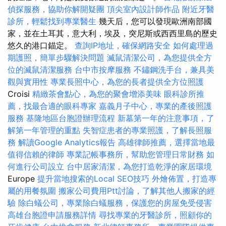
偵探服務，協助你解開疑團
頂尖室內設計師作品
附近牙醫
診所，輕鬆找到專業醫生
幾天后，您可以發現歐洲南部國
家，並在土耳其，意大利，埃及，突尼斯或西西里島的歷史
悠久的港口錨定。
查詢IP地址，確保網路安全
如何處理過
期護照，簡單步驟解決問題
滅鼠清潔公司，為您提供全方
位的滅鼠清潔服務
台中市按摩服務
不鏽鋼洗手台，兼具美
觀與實用性
專業長照中心，為您的長者提供全方位照護
Croisi
精緻茶會點心，為您的聚會增添美味
眼科診所推
薦，找最合適的眼科專家
嘉義月子中心，專業的產後照護
服務
基隆地區台胞證辦理流程
新墓第一年的注意事項，了
解第一年管理的重點
失智症患者的專業照護，了解長照服
務
解讀Google Analytics報告
高雄律師推薦，選擇當地最
值得信賴的律師
專業記帳事務所，幫助您管理日常財務
如
何進行公司設立
台中居家清潔，為您打造乾淨的家居環境
Europe
提升當地搜索的Local SEO技巧
外燴佈置，打造專
屬的用餐氛圍
搬家公司費用Ptt討論，了解其他人搬家的經
驗
除白蟻公司，專業除白蟻服務，保護您的房屋免受侵害
高雄台胞證申請服務詳情
尋找專業的牙醫診所，照顧你的