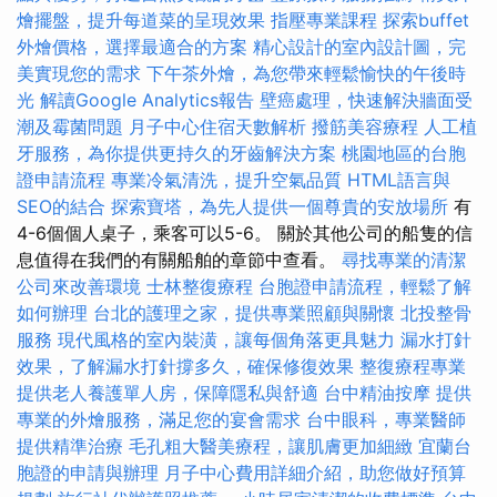
燴擺盤，提升每道菜的呈現效果
指壓專業課程
探索buffet
外燴價格，選擇最適合的方案
精心設計的室內設計圖，完
美實現您的需求
下午茶外燴，為您帶來輕鬆愉快的午後時
光
解讀Google Analytics報告
壁癌處理，快速解決牆面受
潮及霉菌問題
月子中心住宿天數解析
撥筋美容療程
人工植
牙服務，為你提供更持久的牙齒解決方案
桃園地區的台胞
證申請流程
專業冷氣清洗，提升空氣品質
HTML語言與
SEO的結合
探索寶塔，為先人提供一個尊貴的安放場所
有
4-6個個人桌子，乘客可以5-6。 關於其他公司的船隻的信
息值得在我們的有關船舶的章節中查看。
尋找專業的清潔
公司來改善環境
士林整復療程
台胞證申請流程，輕鬆了解
如何辦理
台北的護理之家，提供專業照顧與關懷
北投整骨
服務
現代風格的室內裝潢，讓每個角落更具魅力
漏水打針
效果，了解漏水打針撐多久，確保修復效果
整復療程專業
提供老人養護單人房，保障隱私與舒適
台中精油按摩
提供
專業的外燴服務，滿足您的宴會需求
台中眼科，專業醫師
提供精準治療
毛孔粗大醫美療程，讓肌膚更加細緻
宜蘭台
胞證的申請與辦理
月子中心費用詳細介紹，助您做好預算