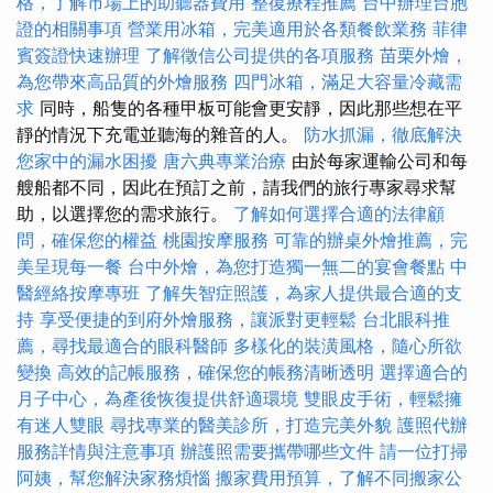
格，了解市場上的助聽器費用
整復療程推薦
台中辦理台胞
證的相關事項
營業用冰箱，完美適用於各類餐飲業務
菲律
賓簽證快速辦理
了解徵信公司提供的各項服務
苗栗外燴，
為您帶來高品質的外燴服務
四門冰箱，滿足大容量冷藏需
求
同時，船隻的各種甲板可能會更安靜，因此那些想在平
靜的情況下充電並聽海的雜音的人。
防水抓漏，徹底解決
您家中的漏水困擾
唐六典專業治療
由於每家運輸公司和每
艘船都不同，因此在預訂之前，請我們的旅行專家尋求幫
助，以選擇您的需求旅行。
了解如何選擇合適的法律顧
問，確保您的權益
桃園按摩服務
可靠的辦桌外燴推薦，完
美呈現每一餐
台中外燴，為您打造獨一無二的宴會餐點
中
醫經絡按摩專班
了解失智症照護，為家人提供最合適的支
持
享受便捷的到府外燴服務，讓派對更輕鬆
台北眼科推
薦，尋找最適合的眼科醫師
多樣化的裝潢風格，隨心所欲
變換
高效的記帳服務，確保您的帳務清晰透明
選擇適合的
月子中心，為產後恢復提供舒適環境
雙眼皮手術，輕鬆擁
有迷人雙眼
尋找專業的醫美診所，打造完美外貌
護照代辦
服務詳情與注意事項
辦護照需要攜帶哪些文件
請一位打掃
阿姨，幫您解決家務煩惱
搬家費用預算，了解不同搬家公