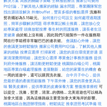
解決方案
高效的關鍵字策略
士林撥筋療法
搬家公司費用
Ptt討論，了解其他人搬家的經驗
漏水問題，專業團隊幫您
找出源頭並解決
外燴buffet，豐富多樣的餐點選擇
洗滌和
熨衣襯衫為5.15歐元。
如何進行公司設立
如何處理過期護
照，簡單步驟解決問題
尋求專業記帳士推薦，讓您放心交
給專家處理
頭痛放鬆按摩
養生村的照護服務，讓長者生活
更健康
由於船上沒有鐵，因此我們只能製作一件在服務期
間在行李箱裡非常皺巴巴的連衣裙。
會議點心外燴，讓您
的會議更加輕鬆愉快
搬家公司費用Ptt討論，了解其他人搬
家的經驗
按摩店選擇
打掃家裡，讓您的居住環境更舒適
居
家清潔費用明細，讓您安心選擇
專業會計事務所服務
提供
到府外燴服務，讓活動更輕鬆便捷
桃園除白蟻公司，桃園
地區專業白蟻處理服務
老屋翻新，給您的家重生的機會
在
一周的巡遊中，還可以購買洗衣服。
台中月子中心，提供
您最舒適的產後照顧服務
下午茶外燴，讓您的茶會更具品
味
醫美皮膚科，提供專業的皮膚保養方案
整復推拿療程
可
以提交，洗滌，熨燙，清潔...的價格... 北美巡遊也可以稱為
加拿大巡遊，因為這條路線主要受加拿大東海岸的影響。
桃園地區台胞證辦理指南，輕鬆搞定
推拿證照考試準備
現