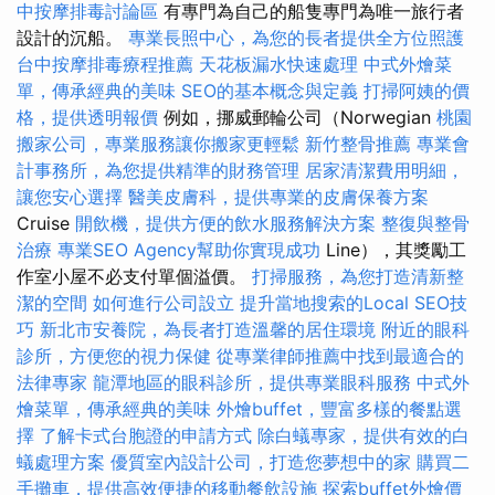
中按摩排毒討論區
有專門為自己的船隻專門為唯一旅行者
設計的沉船。
專業長照中心，為您的長者提供全方位照護
台中按摩排毒療程推薦
天花板漏水快速處理
中式外燴菜
單，傳承經典的美味
SEO的基本概念與定義
打掃阿姨的價
格，提供透明報價
例如，挪威郵輪公司（Norwegian
桃園
搬家公司，專業服務讓你搬家更輕鬆
新竹整骨推薦
專業會
計事務所，為您提供精準的財務管理
居家清潔費用明細，
讓您安心選擇
醫美皮膚科，提供專業的皮膚保養方案
Cruise
開飲機，提供方便的飲水服務解決方案
整復與整骨
治療
專業SEO Agency幫助你實現成功
Line），其獎勵工
作室小屋不必支付單個溢價。
打掃服務，為您打造清新整
潔的空間
如何進行公司設立
提升當地搜索的Local SEO技
巧
新北市安養院，為長者打造溫馨的居住環境
附近的眼科
診所，方便您的視力保健
從專業律師推薦中找到最適合的
法律專家
龍潭地區的眼科診所，提供專業眼科服務
中式外
燴菜單，傳承經典的美味
外燴buffet，豐富多樣的餐點選
擇
了解卡式台胞證的申請方式
除白蟻專家，提供有效的白
蟻處理方案
優質室內設計公司，打造您夢想中的家
購買二
手攤車，提供高效便捷的移動餐飲設施
探索buffet外燴價