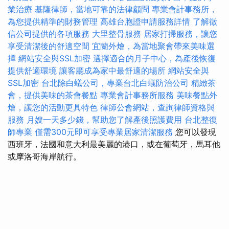
業治療
基隆律師，當地可靠的法律顧問
專業會計事務所，
為您提供精準的財務管理
高雄台胞證申請服務詳情
了解徵
信公司提供的各項服務
大里整骨服務
居家打掃服務，讓您
享受清潔後的舒適空間
宜蘭外燴，為當地聚會帶來美味選
擇
網站安全與SSL加密
選擇適合的月子中心，為產後恢復
提供舒適環境
讓客廳成為家中最舒適的場所
網站安全與
SSL加密
台北除白蟻公司，專業台北白蟻防治公司
精緻茶
會，提供美味的茶會餐點
專業會計事務所服務
美味餐點外
燴，讓您的活動更具特色
律師公會網站，查詢律師資格與
服務
月嫂一天多少錢，幫助您了解產後照護費用
台北整復
師專業
僅需300元即可享受專業居家清潔服務
您可以發現
西班牙，法國和意大利最美麗的港口，或在葡萄牙，馬耳他
或摩洛哥海岸航行。