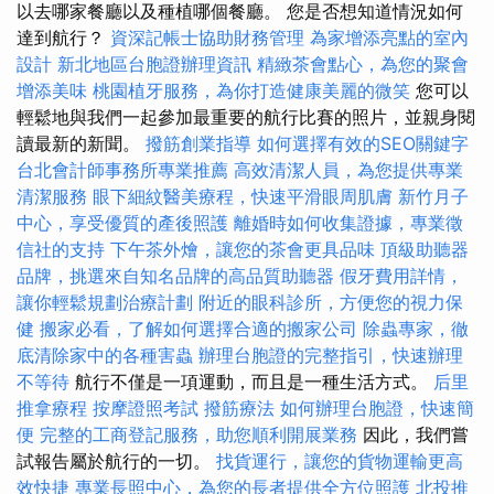
以去哪家餐廳以及種植哪個餐廳。 您是否想知道情況如何
達到航行？
資深記帳士協助財務管理
為家增添亮點的室內
設計
新北地區台胞證辦理資訊
精緻茶會點心，為您的聚會
增添美味
桃園植牙服務，為你打造健康美麗的微笑
您可以
輕鬆地與我們一起參加最重要的航行比賽的照片，並親身閱
讀最新的新聞。
撥筋創業指導
如何選擇有效的SEO關鍵字
台北會計師事務所專業推薦
高效清潔人員，為您提供專業
清潔服務
眼下細紋醫美療程，快速平滑眼周肌膚
新竹月子
中心，享受優質的產後照護
離婚時如何收集證據，專業徵
信社的支持
下午茶外燴，讓您的茶會更具品味
頂級助聽器
品牌，挑選來自知名品牌的高品質助聽器
假牙費用詳情，
讓你輕鬆規劃治療計劃
附近的眼科診所，方便您的視力保
健
搬家必看，了解如何選擇合適的搬家公司
除蟲專家，徹
底清除家中的各種害蟲
辦理台胞證的完整指引，快速辦理
不等待
航行不僅是一項運動，而且是一種生活方式。
后里
推拿療程
按摩證照考試
撥筋療法
如何辦理台胞證，快速簡
便
完整的工商登記服務，助您順利開展業務
因此，我們嘗
試報告屬於航行的一切。
找貨運行，讓您的貨物運輸更高
效快捷
專業長照中心，為您的長者提供全方位照護
北投推