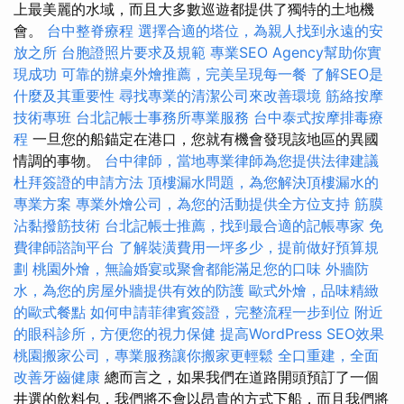
上最美麗的水域，而且大多數巡遊都提供了獨特的土地機
會。
台中整脊療程
選擇合適的塔位，為親人找到永遠的安
放之所
台胞證照片要求及規範
專業SEO Agency幫助你實
現成功
可靠的辦桌外燴推薦，完美呈現每一餐
了解SEO是
什麼及其重要性
尋找專業的清潔公司來改善環境
筋絡按摩
技術專班
台北記帳士事務所專業服務
台中泰式按摩排毒療
程
一旦您的船錨定在港口，您就有機會發現該地區的異國
情調的事物。
台中律師，當地專業律師為您提供法律建議
杜拜簽證的申請方法
頂樓漏水問題，為您解決頂樓漏水的
專業方案
專業外燴公司，為您的活動提供全方位支持
筋膜
沾黏撥筋技術
台北記帳士推薦，找到最合適的記帳專家
免
費律師諮詢平台
了解裝潢費用一坪多少，提前做好預算規
劃
桃園外燴，無論婚宴或聚會都能滿足您的口味
外牆防
水，為您的房屋外牆提供有效的防護
歐式外燴，品味精緻
的歐式餐點
如何申請菲律賓簽證，完整流程一步到位
附近
的眼科診所，方便您的視力保健
提高WordPress SEO效果
桃園搬家公司，專業服務讓你搬家更輕鬆
全口重建，全面
改善牙齒健康
總而言之，如果我們在道路開頭預訂了一個
井選的飲料包，我們將不會以昂貴的方式下船，而且我們將