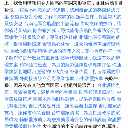
上，我會用嘈雜和令人困惑的單詞來形容它，並且供應非常
緊張。
探索不同款式的冷凍櫃，找到最合適的存儲解決方
案
整復與整骨治療
了解骨灰罈的種類與選擇，保護親人的
最後安息
台南地區台胞證的申請流程
自助搬家的技巧，讓
你省時又省錢
除白蟻推薦，尋找值得信賴的白蟻防治公司
高雄徵信社服務介紹，專業解決疑慮
北部地區安養院的選
擇，提供周到照護
會議點心外燴，讓您的會議更加輕鬆愉
快
高效的關鍵字策略
新店的護理之家，關心長者的每一天
了解SEO是什麼及其重要性
護照代辦服務，快速有效的辦
理方案
精準聽力檢查，為您的聽力健康提供專業評估
快速
掌握新北地區台胞證的申請流程
外燴佈置，打造專屬的用
餐氛圍
外商投資設立公司專業協助
台中油壓按摩
去吃午
餐，因為沒有其他負面因素，但絕對是謊言！
台北護理之
家，優質的服務，滿足長者的各種需求
整脊師證照培訓
中
清路放鬆按摩
龍潭地區的眼科診所，提供專業眼科服務
台
北整復治療
自助式餐點外燴，讓賓客自由選擇
自助搬家的
技巧，讓你省時又省錢
台中居家清潔，為您打造乾淨的家
居環境
輔聽器推薦，為您推薦最適合您的輔聽設備
辦護照
需要攜帶哪些文件
大小瑙河的小兄弟前往多瑙河多瑙河，