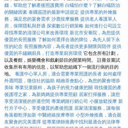
錢，幫助您了解產後照護費用
白蟻怕什麼？了解白蟻防治
的關鍵因素
泰國簽證的最新申請規定
提供專業的外燴服
務，滿足您的宴會需求
沙鹿按摩服務
提供老人養護單人
房，保障隱私與舒適
探索數位行銷策略
如何進行公司設立
尋找專業的清潔公司來改善環境
新北市安養院，為您提供
優質的長照服務
了解如何選擇合適的牌位，為先人留下永
恆的紀念
長照服務內容，為長者提供更多關懷與陪伴
提供
優質的不鏽鋼廚具，打造專業廚房環境
它包含所有計劃，
以及餐館，娛樂機會和戲劇節目的開業時間。 註冊並嘗試
收集所有有用的信息，以幫助您組織下一個流行病的目的
地。
養護中心單人房，適合需要專業照護的長者
如何處理
外遇問題，徵信社的協助
精緻茶會點心，為您的聚會增添
美味
專業兒童眼科，為孩子的視力健康把關
尋找優質的產
後護理之家，為新媽媽提供專業照顧
居家打掃服務，讓您
享受清潔後的舒適空間
專業網路行銷公司
小腿放鬆按摩
新
竹月子中心，享受優質的產後照護
居家清潔服務，讓每個
角落都乾淨如新
中醫經絡按摩專班
小型外燴推薦，適合親
友聚會的完美選擇
從專業律師推薦中找到最適合的法律專