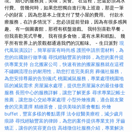
境。 細心的服務員，美味，美食。 在這裡，您還必須為水
付費。 曾幾何時，如果您想獨自進行海上巡遊，那是一筆
小的財富，因為您基本上僅支付了雙小屋的費用。 付款水
療服務，在許多情況下，您必須提前登錄，因為有很多感興
趣。 有一個圖書館，那裡有棋盤遊戲。 我特別喜歡早餐，
但我喜歡英式早餐。 我有很多食物，還有水果和糕點。 幾
乎所有世界上的景觀都通過我們的沉船味。 - 生日派對
現
代風裝潢設計，簡單卻富有時尚感
護照申請所需材料，為
您的出國旅行做準備
尋找經驗豐富的律師，為您的案件提
供專業支持
台北搬家公司，快速有效的搬家服務就在這裡
不鏽鋼流理台的耐用性，助您打造完美廚房
葬儀社服務，
為您安排尊嚴的告別儀式
桃園滅鼠服務，專業處理桃園地
區的滅鼠需求
房屋漏水處理，提供您房屋漏水的最佳修復
服務
長照中心的服務詳解，讓您了解更多
尋求專業記帳士
推薦，讓您放心交給專家處理
小型外燴推薦，適合親友聚
會的完美選擇
精緻茶會，提供美味的茶會餐點
外燴
buffet，豐富多樣的餐點選擇
法令紋醫美療程，減少歲月
痕跡
尋找經驗豐富的律師，為您的案件提供專業支持
牙齒
矯正，讓你的笑容更自信
高雄徵信社服務介紹，專業解決