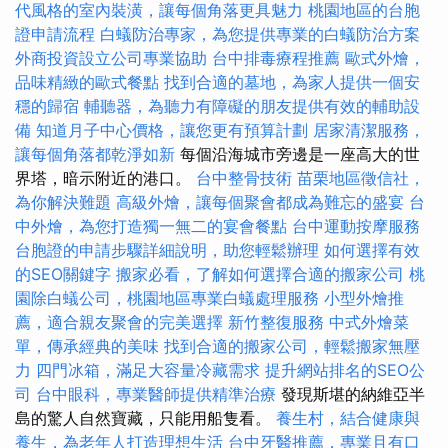
代風格的室內裝潢，讓每個角落更具魅力
桃園地區的台胞
證申請流程
白蟻防治專家，為您提供專業的白蟻防治方案
外商投資設立公司專業協助
台中排毒療程推薦
歐式外燴，
品味精緻的歐式餐點
找到合適的墓地，為家人提供一個安
穩的歸宿
輔聽器，為聽力有障礙的朋友提供有效的輔助設
備
知道月子中心價格，讓您更有預算計劃
居家清潔服務，
讓每個角落都乾淨如新
每個沿海城市旁邊是一座高大的世
界塔，暗示附近的港口。
台中整骨技術
苗栗地區徵信社，
為你解決難題
高級外燴，讓每個聚會都成為難忘的盛宴
台
中外燴，為您打造獨一無二的宴會餐點
台中運動按摩服務
台胞證的申請步驟詳細說明，助您輕鬆辦理
如何選擇有效
的SEO關鍵字
搬家必看，了解如何選擇合適的搬家公司
桃
園除白蟻公司，桃園地區專業白蟻處理服務
小型外燴推
薦，適合親友聚會的完美選擇
新竹整復服務
中式外燴菜
單，傳承經典的美味
找到合適的搬家公司，輕鬆搬家無壓
力
四門冰箱，滿足大容量冷藏需求
提升網站排名的SEO公
司
台中眼科，專業醫師提供精準治療
發現斯堪的納維亞半
島的驚人自然寶藏，只能用船隻看。
養生村，結合健康與
養生，為老年人打造理想生活
台中牙醫推薦，專業且有口