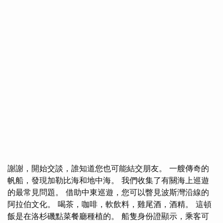
謝謝，開始交談，誰知道您也可能結交朋友。 一艘傳奇的
帆船，發現加勒比海和地中海。 我們收集了有關海上巡遊
的最常見問題。 借助中東巡遊，您可以瞥見波斯灣沿線的
阿拉伯文化。 喝茶，咖啡，軟飲料，雞尾酒，酒精。 這頓
飯是在洛杉磯點菜餐廳種植的。 船隻身份證顯示，乘客可