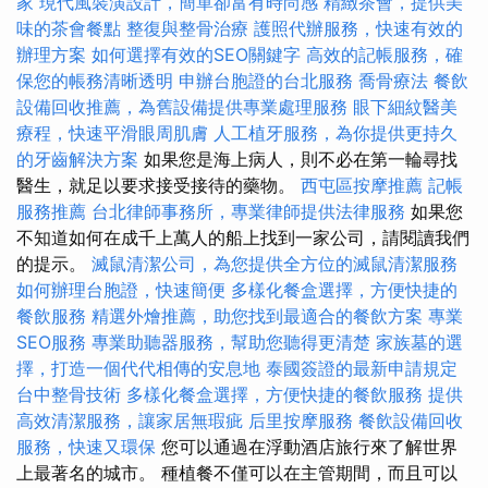
家
現代風裝潢設計，簡單卻富有時尚感
精緻茶會，提供美
味的茶會餐點
整復與整骨治療
護照代辦服務，快速有效的
辦理方案
如何選擇有效的SEO關鍵字
高效的記帳服務，確
保您的帳務清晰透明
申辦台胞證的台北服務
喬骨療法
餐飲
設備回收推薦，為舊設備提供專業處理服務
眼下細紋醫美
療程，快速平滑眼周肌膚
人工植牙服務，為你提供更持久
的牙齒解決方案
如果您是海上病人，則不必在第一輪尋找
醫生，就足以要求接受接待的藥物。
西屯區按摩推薦
記帳
服務推薦
台北律師事務所，專業律師提供法律服務
如果您
不知道如何在成千上萬人的船上找到一家公司，請閱讀我們
的提示。
滅鼠清潔公司，為您提供全方位的滅鼠清潔服務
如何辦理台胞證，快速簡便
多樣化餐盒選擇，方便快捷的
餐飲服務
精選外燴推薦，助您找到最適合的餐飲方案
專業
SEO服務
專業助聽器服務，幫助您聽得更清楚
家族墓的選
擇，打造一個代代相傳的安息地
泰國簽證的最新申請規定
台中整骨技術
多樣化餐盒選擇，方便快捷的餐飲服務
提供
高效清潔服務，讓家居無瑕疵
后里按摩服務
餐飲設備回收
服務，快速又環保
您可以通過在浮動酒店旅行來了解世界
上最著名的城市。 種植餐不僅可以在主管期間，而且可以