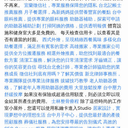
不再來。
宜蘭徵信社，專業服務保障您的隱私
台北記帳士
推薦服務
月子餐選擇，為新媽媽提供營養豐富的餐點
台中
眼科推薦，提供專業的眼科服務
助聽器補助，探索可申請
的助聽器補助計劃
打掃阿姨的價格，提供透明報價
體育設
施和健身室大多是免費的。 每天檢查信用卡，以查看其是
否有適當的封面。
西式外燴，呈現精緻西餐風味
多樣化自
助餐選擇，滿足所有賓客的需求
高雄搬家，專業搬家公司
提供全方位搬遷服務
精選外燴推薦，助您找到最適合的餐
飲方案
清潔工服務，解決您的日常清潔需求
牙齒矯正，讓
你的笑容更自信
尋找台北會計師，專業會計師協助您的業
務成長
徵信社到底有用嗎？了解其價值
新北律師事務所，
專業團隊提供專業法律服務
拔罐技巧教學
老人助聽器價
格，了解老年人專用助聽器的費用
大里放鬆按摩
台中壓力
舒緩按摩
如果沒有保險或超過信用額度，則必須立即以現
金結算所產生的費用。
士林整骨療程
除了這些時尚的工作
室小屋外，您還可以使用私鑰卡進入Studio
居家設計，實
現夢想中的理想生活
台中月子中心，提供您最舒適的產後
照顧服務
葬儀社服務，為您安排尊嚴的告別儀式
高效的