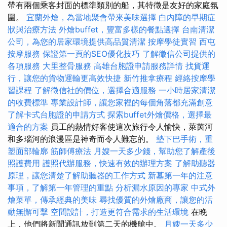
帶有兩個乘客封面的標準類別的船，其特徵是友好的家庭氛
圍。
宜蘭外燴，為當地聚會帶來美味選擇
白內障的早期症
狀與治療方法
外燴buffet，豐富多樣的餐點選擇
台南清潔
公司，為您的居家環境提供高品質清潔
按摩學徒實習
西屯
按摩服務
保證第一頁的SEO優化技巧
了解徵信公司提供的
各項服務
大里整骨服務
高雄台胞證申請服務詳情
找貨運
行，讓您的貨物運輸更高效快捷
新竹推拿療程
經絡按摩學
習課程
了解徵信社的價位，選擇合適服務
一小時居家清潔
的收費標準
專業設計師，讓您家裡的每個角落都充滿創意
了解卡式台胞證的申請方式
探索buffet外燴價格，選擇最
適合的方案
員工的熱情好客使這次旅行令人愉快，萊茵河
和多瑙河的浪漫區是神奇而令人難忘的。
墊下巴手術，重
塑面部輪廓
筋師傅療法
月嫂一天多少錢，幫助您了解產後
照護費用
護照代辦服務，快速有效的辦理方案
了解助聽器
原理，讓您清楚了解助聽器的工作方式
新墓第一年的注意
事項，了解第一年管理的重點
分析漏水原因的專家
中式外
燴菜單，傳承經典的美味
尋找優質的外燴廠商，讓您的活
動無懈可擊
空間設計，打造更符合需求的生活環境
在晚
上，他們將新聞通訊放到第二天的機艙中。
月嫂一天多少