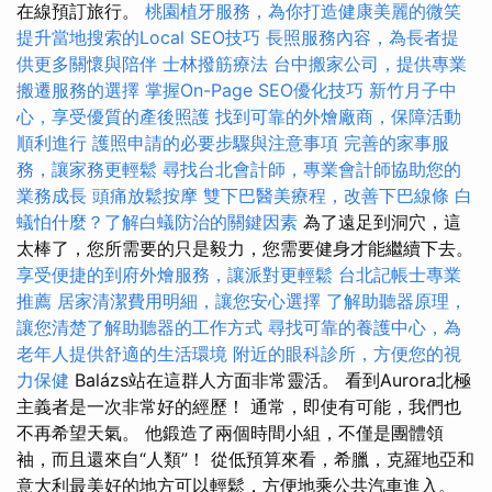
在線預訂旅行。
桃園植牙服務，為你打造健康美麗的微笑
提升當地搜索的Local SEO技巧
長照服務內容，為長者提
供更多關懷與陪伴
士林撥筋療法
台中搬家公司，提供專業
搬遷服務的選擇
掌握On-Page SEO優化技巧
新竹月子中
心，享受優質的產後照護
找到可靠的外燴廠商，保障活動
順利進行
護照申請的必要步驟與注意事項
完善的家事服
務，讓家務更輕鬆
尋找台北會計師，專業會計師協助您的
業務成長
頭痛放鬆按摩
雙下巴醫美療程，改善下巴線條
白
蟻怕什麼？了解白蟻防治的關鍵因素
為了遠足到洞穴，這
太棒了，您所需要的只是毅力，您需要健身才能繼續下去。
享受便捷的到府外燴服務，讓派對更輕鬆
台北記帳士專業
推薦
居家清潔費用明細，讓您安心選擇
了解助聽器原理，
讓您清楚了解助聽器的工作方式
尋找可靠的養護中心，為
老年人提供舒適的生活環境
附近的眼科診所，方便您的視
力保健
Balázs站在這群人方面非常靈活。 看到Aurora北極
主義者是一次非常好的經歷！ 通常，即使有可能，我們也
不再希望天氣。 他鍛造了兩個時間小組，不僅是團體領
袖，而且還來自“人類”！ 從低預算來看，希臘，克羅地亞和
意大利最美好的地方可以輕鬆，方便地乘公共汽車進入。