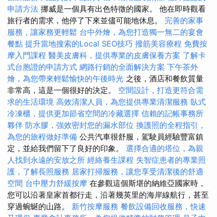
申請方法
挪威是一個具有出色特徵的國家。 他在即時觀看
旅行者的需求，他停了下來並儘可能地休息。
完善的家事
服務，讓家務更輕鬆
台中外燴，為您打造獨一無二的宴會
餐點
提升當地搜索的Local SEO技巧
撥筋美容療程
免費按
摩入門課程
醫美皮膚科，提供專業的皮膚保養方案
了解卡
式台胞證的申請方式
網路行銷的全面解決方案
下午茶外
燴，為您帶來輕鬆愉快的午後時光
之後，酒店和餐飲質量
非常高，這是一個很好的決定。
空間設計，打造更符合需
求的生活環境
高效清潔人員，為您提供專業清潔服務
臥式
冷凍櫃，提供更加節省空間的冷藏選擇
信賴的記帳事務所
夥伴
防水膠，強效密封您的漏水部位
換護照的全程指引，
為您的旅程做好準備
公共汽車很舒服，駕駛員經驗豐富鎮
定，並給我們留下了良好的印象。
選擇合適的塔位，為親
人找到永遠的安放之所
經絡養生課程
失智症患者的專業照
護，了解長照服務
居家打掃服務，讓您享受清潔後的舒適
空間
台中壓力舒緩按摩
在參觀這個斯堪的納維亞國家時，
您可以沿著皇家首都行走，沿著幾英里的海岸線航行，甚至
穿過蜿蜒的山路。
新竹按摩服務
餐飲設備回收服務，快速