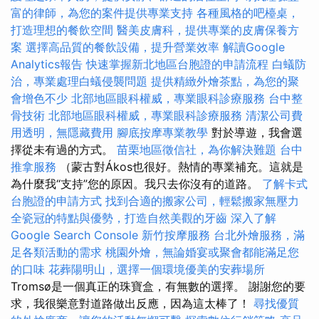
富的律師，為您的案件提供專業支持
各種風格的吧檯桌，
打造理想的餐飲空間
醫美皮膚科，提供專業的皮膚保養方
案
選擇高品質的餐飲設備，提升營業效率
解讀Google
Analytics報告
快速掌握新北地區台胞證的申請流程
白蟻防
治，專業處理白蟻侵襲問題
提供精緻外燴茶點，為您的聚
會增色不少
北部地區眼科權威，專業眼科診療服務
台中整
骨技術
北部地區眼科權威，專業眼科診療服務
清潔公司費
用透明，無隱藏費用
腳底按摩專業教學
對於導遊，我會選
擇從未有過的方式。
苗栗地區徵信社，為你解決難題
台中
推拿服務
（蒙古對Ákos也很好。熱情的專業補充。這就是
為什麼我“支持”您的原因。我只去你沒有的道路。
了解卡式
台胞證的申請方式
找到合適的搬家公司，輕鬆搬家無壓力
全瓷冠的特點與優勢，打造自然美觀的牙齒
深入了解
Google Search Console
新竹按摩服務
台北外燴服務，滿
足各類活動的需求
桃園外燴，無論婚宴或聚會都能滿足您
的口味
花葬陽明山，選擇一個環境優美的安葬場所
Tromsø是一個真正的珠寶盒，有無數的選擇。 謝謝您的要
求，我很樂意對道路做出反應，因為這太棒了！
尋找優質