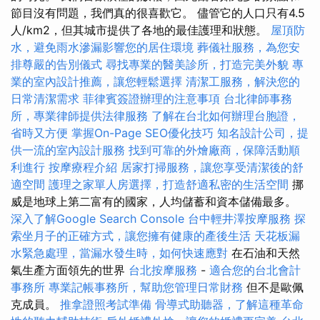
節目沒有問題，我們真的很喜歡它。 儘管它的人口只有4.5
人/km2，但其城市提供了各地的最佳護理和狀態。
屋頂防
水，避免雨水滲漏影響您的居住環境
葬儀社服務，為您安
排尊嚴的告別儀式
尋找專業的醫美診所，打造完美外貌
專
業的室內設計推薦，讓您輕鬆選擇
清潔工服務，解決您的
日常清潔需求
菲律賓簽證辦理的注意事項
台北律師事務
所，專業律師提供法律服務
了解在台北如何辦理台胞證，
省時又方便
掌握On-Page SEO優化技巧
知名設計公司，提
供一流的室內設計服務
找到可靠的外燴廠商，保障活動順
利進行
按摩療程介紹
居家打掃服務，讓您享受清潔後的舒
適空間
護理之家單人房選擇，打造舒適私密的生活空間
挪
威是地球上第二富有的國家，人均儲蓄和資本儲備最多。
深入了解Google Search Console
台中輕井澤按摩服務
探
索坐月子的正確方式，讓您擁有健康的產後生活
天花板漏
水緊急處理，當漏水發生時，如何快速應對
在石油和天然
氣生產方面領先的世界
台北按摩服務
-
適合您的台北會計
事務所
專業記帳事務所，幫助您管理日常財務
但不是歐佩
克成員。
推拿證照考試準備
骨導式助聽器，了解這種革命