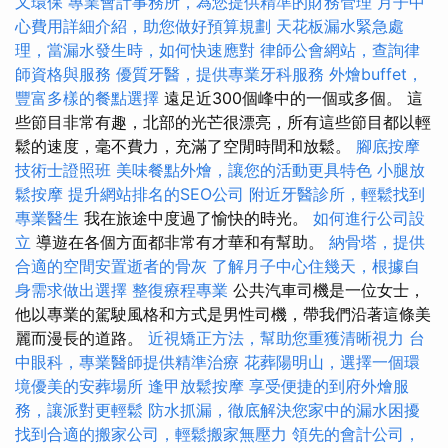
又環保
專業會計事務所，為您提供精準的財務管理
月子中
心費用詳細介紹，助您做好預算規劃
天花板漏水緊急處
理，當漏水發生時，如何快速應對
律師公會網站，查詢律
師資格與服務
優質牙醫，提供專業牙科服務
外燴buffet，
豐富多樣的餐點選擇
遠足近300個峰中的一個或多個。 這
些節目非常有趣，北部的光芒很漂亮，所有這些節目都以輕
鬆的速度，毫不費力，充滿了空閒時間和放鬆。
腳底按摩
技術士證照班
美味餐點外燴，讓您的活動更具特色
小腿放
鬆按摩
提升網站排名的SEO公司
附近牙醫診所，輕鬆找到
專業醫生
我在旅途中度過了愉快的時光。
如何進行公司設
立
導遊在各個方面都非常有才華和有幫助。
納骨塔，提供
合適的空間安置逝者的骨灰
了解月子中心住幾天，根據自
身需求做出選擇
整復療程專業
公共汽車司機是一位女士，
他以專業的駕駛風格和方式是男性司機，帶我們沿著這條美
麗而漫長的道路。
近視矯正方法，幫助您重獲清晰視力
台
中眼科，專業醫師提供精準治療
花葬陽明山，選擇一個環
境優美的安葬場所
逢甲放鬆按摩
享受便捷的到府外燴服
務，讓派對更輕鬆
防水抓漏，徹底解決您家中的漏水困擾
找到合適的搬家公司，輕鬆搬家無壓力
領先的會計公司，