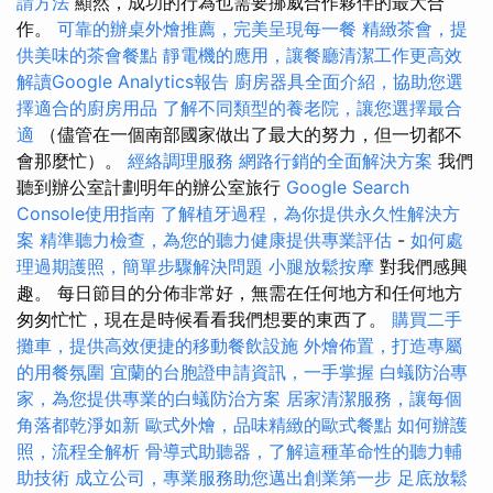
請方法
顯然，成功的行為也需要挪威合作夥伴的最大合
作。
可靠的辦桌外燴推薦，完美呈現每一餐
精緻茶會，提
供美味的茶會餐點
靜電機的應用，讓餐廳清潔工作更高效
解讀Google Analytics報告
廚房器具全面介紹，協助您選
擇適合的廚房用品
了解不同類型的養老院，讓您選擇最合
適
（儘管在一個南部國家做出了最大的努力，但一切都不
會那麼忙）。
經絡調理服務
網路行銷的全面解決方案
我們
聽到辦公室計劃明年的辦公室旅行
Google Search
Console使用指南
了解植牙過程，為你提供永久性解決方
案
精準聽力檢查，為您的聽力健康提供專業評估
-
如何處
理過期護照，簡單步驟解決問題
小腿放鬆按摩
對我們感興
趣。 每日節目的分佈非常好，無需在任何地方和任何地方
匆匆忙忙，現在是時候看看我們想要的東西了。
購買二手
攤車，提供高效便捷的移動餐飲設施
外燴佈置，打造專屬
的用餐氛圍
宜蘭的台胞證申請資訊，一手掌握
白蟻防治專
家，為您提供專業的白蟻防治方案
居家清潔服務，讓每個
角落都乾淨如新
歐式外燴，品味精緻的歐式餐點
如何辦護
照，流程全解析
骨導式助聽器，了解這種革命性的聽力輔
助技術
成立公司，專業服務助您邁出創業第一步
足底放鬆