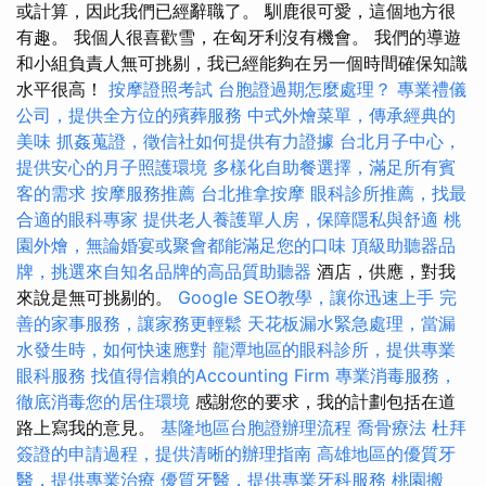
或計算，因此我們已經辭職了。 馴鹿很可愛，這個地方很
有趣。 我個人很喜歡雪，在匈牙利沒有機會。 我們的導遊
和小組負責人無可挑剔，我已經能夠在另一個時間確保知識
水平很高！
按摩證照考試
台胞證過期怎麼處理？
專業禮儀
公司，提供全方位的殯葬服務
中式外燴菜單，傳承經典的
美味
抓姦蒐證，徵信社如何提供有力證據
台北月子中心，
提供安心的月子照護環境
多樣化自助餐選擇，滿足所有賓
客的需求
按摩服務推薦
台北推拿按摩
眼科診所推薦，找最
合適的眼科專家
提供老人養護單人房，保障隱私與舒適
桃
園外燴，無論婚宴或聚會都能滿足您的口味
頂級助聽器品
牌，挑選來自知名品牌的高品質助聽器
酒店，供應，對我
來說是無可挑剔的。
Google SEO教學，讓你迅速上手
完
善的家事服務，讓家務更輕鬆
天花板漏水緊急處理，當漏
水發生時，如何快速應對
龍潭地區的眼科診所，提供專業
眼科服務
找值得信賴的Accounting Firm
專業消毒服務，
徹底消毒您的居住環境
感謝您的要求，我的計劃包括在道
路上寫我的意見。
基隆地區台胞證辦理流程
喬骨療法
杜拜
簽證的申請過程，提供清晰的辦理指南
高雄地區的優質牙
醫，提供專業治療
優質牙醫，提供專業牙科服務
桃園搬