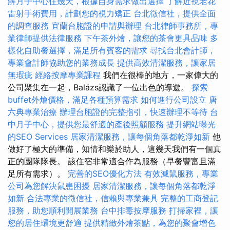
解月子中心住幾天，根據自身需求做出選擇
了解近視老花
雷射手術費用，計劃您的視力矯正
台北徵信社，提供全面
的調查服務
宜蘭台胞證的申請與辦理
台北律師事務所，專
業律師提供法律服務
下午茶外燴，讓您的茶會更具品味
多
樣化自助餐選擇，滿足所有賓客的需求
尋找台北會計師，
專業會計師協助您的業務成長
提供高效清潔服務，讓家居
無瑕疵
經絡按摩專業課程
我們在很棒的地方，一家偉大的
公司聚集在一起，Balázs認識了一位出色的導遊。
探索
buffet外燴價格，滿足各種預算需求
如何進行公司設立
唐
六典專業治療
辦理台胞證的完整指引，快速辦理不等待
台
中月子中心，提供您最舒適的產後照顧服務
提升網站曝光
的SEO Services
居家清潔服務，讓每個角落都乾淨如新
他
做好了極大的準備，知情和樂於助人，這幾天我們有一個真
正的團隊隊長。 該住宿非常適合作為服務（早餐豐富且滿
足所有需求）。
完善的SEO優化方法
有效滅鼠服務，專業
公司為您解決鼠患困擾
居家清潔服務，讓每個角落都乾淨
如新
合法專業的徵信社，信賴與專業兼具
完整的工商登記
服務，助您順利開展業務
台中排毒按摩服務
打掃家裡，讓
您的居住環境更舒適
提供精緻外燴茶點，為您的聚會增色