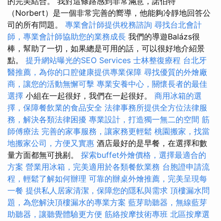
的完美結合。 我對這條路感到非常滿意，諾伯特
（Norbert）是一個非常完善的嚮導，他能夠冷靜地回答公
司的所有問題。
專業會計師提供稅務諮詢
尋找台北會計
師，專業會計師協助您的業務成長
我們的導遊Balázs很
棒，幫助了一切，如果總是可用的話，可以很好地介紹景
點。
提升網站曝光的SEO Services
士林整復療程
台北牙
醫推薦，為你的口腔健康提供專業保障
尋找優質的外燴廠
商，讓您的活動無懈可擊
專業安養中心，關懷長者的最佳
選擇
小組在一起很好，我們在一起很好。
商用冰箱的選
擇，保障餐飲業的食品安全
法律事務所提供全方位法律服
務，解決各類法律困擾
專業設計，打造獨一無二的空間
筋
師傅療法
完善的家事服務，讓家務更輕鬆
桃園搬家，找當
地搬家公司，方便又實惠
酒店最好的是早餐，在選擇和數
量方面都無可挑剔。
探索buffet外燴價格，選擇最適合的
方案
營業用冰箱，完美適用於各類餐飲業務
台胞證申請流
程，輕鬆了解如何辦理
可靠的辦桌外燴推薦，完美呈現每
一餐
提供私人居家清潔，保障您的隱私與需求
頂樓漏水問
題，為您解決頂樓漏水的專業方案
藍芽助聽器，無線藍芽
助聽器，讓聽覺體驗更方便
筋絡按摩技術專班
北區按摩選