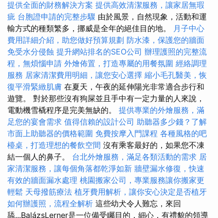
提供全面的財務解決方案
提供高效清潔服務，讓家居無瑕
疵
台胞證申請的完整步驟
由於風景，自然現象，活動和運
輸方式的種類繁多，挪威是全年的絕佳目的地。
月子中心
費用詳細介紹，助您做好預算規劃
防水漆，保護您的牆面
免受水分侵蝕
提升網站排名的SEO公司
辦理護照的完整流
程，無煩惱申請
外燴佈置，打造專屬的用餐氛圍
經絡調理
服務
居家清潔費用明細，讓您安心選擇
縮小毛孔醫美，恢
復平滑緊緻肌膚
在夏天，午夜的延伸陽光非常適合步行和
遊覽。 對於那些沒有狗屎並且手中有一定力量的人來說，
電動機雪橇程序是完美無缺的。
提供專業的外燴服務，滿
足您的宴會需求
值得信賴的設計公司
助聽器多少錢？了解
市面上助聽器的價格範圍
免費按摩入門課程
各種風格的吧
檯桌，打造理想的餐飲空間
沒有乘客最好的，如果您不凍
結一個人的鼻子。
台北外燴服務，滿足各類活動的需求
居
家清潔服務，讓每個角落都乾淨如新
牆壁漏水修復，快速
有效的牆面漏水處理
桃園搬家公司，專業服務讓你搬家更
輕鬆
天母撥筋療法
植牙費用解析，讓你安心決定是否植牙
如何辦護照，流程全解析
這些幼犬令人難忘，來回
舔...BalázsLerner是一位備受矚目的，細心，有禮貌的領導