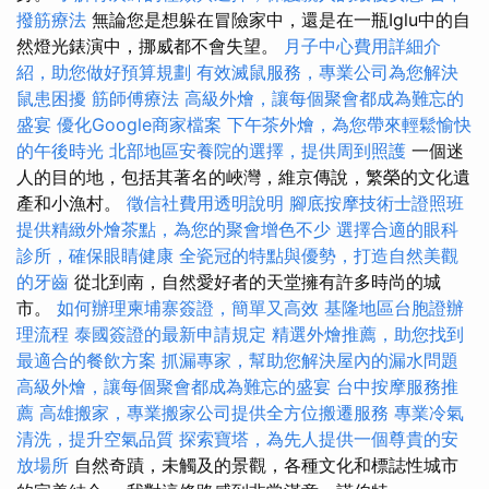
撥筋療法
無論您是想躲在冒險家中，還是在一瓶Iglu中的自
然燈光錶演中，挪威都不會失望。
月子中心費用詳細介
紹，助您做好預算規劃
有效滅鼠服務，專業公司為您解決
鼠患困擾
筋師傅療法
高級外燴，讓每個聚會都成為難忘的
盛宴
優化Google商家檔案
下午茶外燴，為您帶來輕鬆愉快
的午後時光
北部地區安養院的選擇，提供周到照護
一個迷
人的目的地，包括其著名的峽灣，維京傳說，繁榮的文化遺
產和小漁村。
徵信社費用透明說明
腳底按摩技術士證照班
提供精緻外燴茶點，為您的聚會增色不少
選擇合適的眼科
診所，確保眼睛健康
全瓷冠的特點與優勢，打造自然美觀
的牙齒
從北到南，自然愛好者的天堂擁有許多時尚的城
市。
如何辦理柬埔寨簽證，簡單又高效
基隆地區台胞證辦
理流程
泰國簽證的最新申請規定
精選外燴推薦，助您找到
最適合的餐飲方案
抓漏專家，幫助您解決屋內的漏水問題
高級外燴，讓每個聚會都成為難忘的盛宴
台中按摩服務推
薦
高雄搬家，專業搬家公司提供全方位搬遷服務
專業冷氣
清洗，提升空氣品質
探索寶塔，為先人提供一個尊貴的安
放場所
自然奇蹟，未觸及的景觀，各種文化和標誌性城市