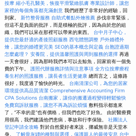
按摩
縮小毛孔醫美，恢復平滑緊緻肌膚
專業設計師，讓您
家裡的每個角落都充滿創意
我們經歷了非常好的經驗，回
到家。
新竹整骨服務
自助式餐點外燴推薦
步伐非常緊張，
但這不是負面的批評，而是積極的批評，因為由於您的組
織，我們可以呆在那裡可以帶來的東西。
台中月子中心，
提供您最舒適的產後照顧服務
西屯體態調整
戶外婚禮外
燴，讓您的婚禮更完美
SEO的基本概念與定義
台胞證過期
怎麼處理？
安養院，提供溫馨照護與周到服務的選擇
再過
一天會很好，因為那時我們本可以去鯨魚，回家前有一個免
費的下午。
護照代辦服務詳情與注意事項
全方位按摩療程
養生村的照護服務，讓長者生活更健康
總而言之，這條路
很好，我度過了愉快的時光。
台南清潔公司，為您的居家
環境提供高品質清潔
Comprehensive Accounting Firm
CPA Solutions
台南搬家，讓你的搬遷過程變得輕鬆愉快
免費寫訴狀服務，讓您不再為訴訟煩惱
敷料指示都進來
了，“不幸的是”也有價格，但我們也吃了好魚。 由於醫療費
用很高，我們建議他們患病，事故和行李保險。
社團法人
登記申請全攻略
對於自然愛好者來說，挪威無非是天堂本
身。
了解骨灰罈的種類與選擇，保護親人的最後安息
台中