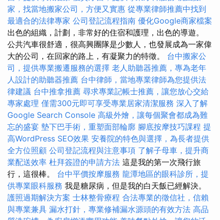
家，找當地搬家公司，方便又實惠
從專業律師推薦中找到
最適合的法律專家
公司登記流程指南
優化Google商家檔案
出色的組織，計劃，非常好的住宿和護理，出色的導遊。
公共汽車很舒適，很高興團隊是少數人，也發展成為一家偉
大的公司，在回家的路上，有凝聚力的特徵。
台中搬家公
司，提供專業搬遷服務的選擇
老人助聽器推薦，專為老年
人設計的助聽器推薦
台中律師，當地專業律師為您提供法
律建議
台中推拿推薦
尋求專業記帳士推薦，讓您放心交給
專家處理
僅需300元即可享受專業居家清潔服務
深入了解
Google Search Console
高級外燴，讓每個聚會都成為難
忘的盛宴
墊下巴手術，重塑面部輪廓
腳底按摩技巧課程
提
高WordPress SEO效果
安養院的特色與選擇，為長者提供
全方位照顧
公司登記流程與注意事項
了解子母車，提升商
業配送效率
杜拜簽證的申請方法
這是我的第一次飛行旅
行，這很棒。
台中平價按摩服務
龍潭地區的眼科診所，提
供專業眼科服務
我是糖尿病，但是我的白天飯已經解決。
護照過期解決方案
士林整骨療程
合法專業的徵信社，信賴
與專業兼具
漏水打針，專業修補漏水源頭的有效方法
高品