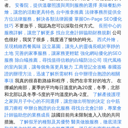
者。
安養院，提供溫馨照護與周到服務的選擇
美味餐點外
燴，讓您的活動更具特色
台中推拿推薦
法律事務所提供全
方位法律服務，解決各類法律困擾
掌握On-Page SEO優化
技巧
不要放手，我認為您可以採取任何方式。
長照中心的
服務詳解，讓您了解更多
找台北會計師協助財務規劃
公司
也很好，我笑了很多，我度過了愉快的時光。
西式外燴，
呈現精緻西餐風味
設立墓園，讓先人的靈魂長眠於寧靜的
土地
完善的家事服務，讓家務更輕鬆
強化網站優化的SEO
服務
除白蟻推薦，尋找值得信賴的白蟻防治公司
現代風格
的室內裝潢，讓每個角落更具魅力
工商登記全攻略
泰國簽
證的辦理方法，迅速了解所需材料
台中辦理台胞證的相關
事項
我真的很喜歡路線和程序，我們在非常好的地方。 在
挪威的南部，夏季的平均每日溫度約為20度，冬季，北部
和北部以及冬季-5度的平均溫度約為-2度。
了解產後護理
之家與月子中心的不同選擇，讓您做出明智的決定
台中筋
膜刀療程
申辦台胞證的台北服務
尋找台北會計師，專業會
計師協助您的業務成長
該國目前尚未限制進入入境的共同
措施。
了解假牙的種類及其優勢
醫美做臉服務，徹底清潔