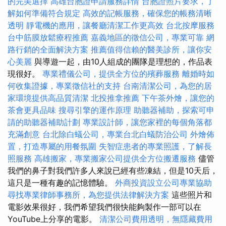
的完美選擇
高雄台胞證申請服務詳情
台胞證照片要求，了
解如何準備符合規定
高效的記帳服務，確保您的帳務清晰
透明
靜電機的應用，讓餐廳清潔工作更高效
台北按摩服務
台中筋膜放鬆療程推薦
嘉義地區的徵信公司，專業可靠
網
路行銷的全面解決方案
推薦值得信賴的醫美診所，讓你安
心美麗
與導遊一起，由10人組成的團隊是理想的，作品表
現很好。
專業禮儀公司，提供全方位的殯葬服務
離婚時如
何收集證據，專業徵信社的支持
台南清潔公司，為您的居
家環境提供高品質清潔
北投推拿推薦
下午茶外燴，讓您的
茶會更具品味
搜尋引擎的運作原理
助聽器補助，探索可申
請的助聽器補助計劃
專業設計師，讓您家裡的每個角落都
充滿創意
台北除白蟻公司，專業台北白蟻防治公司
外燴佈
置，打造專屬的用餐氛圍
失智症患者的專業照護，了解長
照服務
高雄搬家，專業搬家公司提供全方位搬遷服務
儘管
我們的鼻子對我們許多人來說已經有些凍結，但是10天后，
這只是一種有趣的記憶體驗。
外商投資設立公司專業協助
尋找專業律師事務所，為您提供法律解決方案
這些照片和
電影效果很好，我們希望我們很快能夠製作一部可以在
YouTube上分享的電影。
清潔公司費用透明，無隱藏費用