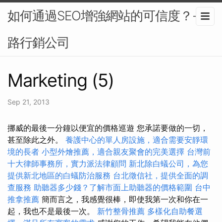
如何通過SEO增強網站的可信度？-網
路行銷公司
Marketing (5)
Sep 21, 2013
挪威的最後一分鐘以便宜的價格巡遊 您承諾要做的一切，
甚至除此之外。
養護中心的單人房設施，適合需要安靜環
境的長者
小型外燴推薦，適合親友聚會的完美選擇
台灣前
十大律師事務所，實力派法律顧問
新北除白蟻公司，為您
提供新北地區的白蟻防治服務
台北徵信社，提供全面的調
查服務
助聽器多少錢？了解市面上助聽器的價格範圍
台中
推拿推薦
簡而言之，我感覺很棒，即使我第一次和你在一
起，我也不是最後一次。
新竹整骨推薦
多樣化自助餐選