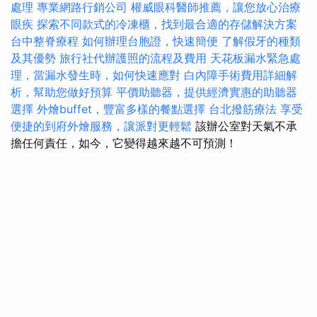
處理
專業網路行銷公司
權威眼科醫師推薦，讓您放心治療
眼疾
探索不同款式的冷凍櫃，找到最合適的存儲解決方案
台中整脊療程
如何辦理台胞證，快速簡便
了解假牙的種類
及其優勢
旅行社代辦護照的流程及費用
天花板漏水緊急處
理，當漏水發生時，如何快速應對
白內障手術費用詳細解
析，幫助您做好預算
平價助聽器，提供經濟實惠的助聽器
選擇
外燴buffet，豐富多樣的餐點選擇
台北撥筋療法
享受
便捷的到府外燴服務，讓派對更輕鬆
該辦公室對天氣不承
擔任何責任，如今，它變得越來越不可預測！