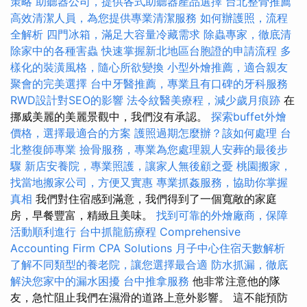
策略
助聽器公司，提供各式助聽器產品選擇
台北整骨推薦
高效清潔人員，為您提供專業清潔服務
如何辦護照，流程
全解析
四門冰箱，滿足大容量冷藏需求
除蟲專家，徹底清
除家中的各種害蟲
快速掌握新北地區台胞證的申請流程
多
樣化的裝潢風格，隨心所欲變換
小型外燴推薦，適合親友
聚會的完美選擇
台中牙醫推薦，專業且有口碑的牙科服務
RWD設計對SEO的影響
法令紋醫美療程，減少歲月痕跡
在
挪威美麗的美麗景觀中，我們沒有承認。
探索buffet外燴
價格，選擇最適合的方案
護照過期怎麼辦？該如何處理
台
北整復師專業
撿骨服務，專業為您處理親人安葬的最後步
驟
新店安養院，專業照護，讓家人無後顧之憂
桃園搬家，
找當地搬家公司，方便又實惠
專業抓姦服務，協助你掌握
真相
我們對住宿感到滿意，我們得到了一個寬敞的家庭
房，早餐豐富，精緻且美味。
找到可靠的外燴廠商，保障
活動順利進行
台中抓龍筋療程
Comprehensive
Accounting Firm CPA Solutions
月子中心住宿天數解析
了解不同類型的養老院，讓您選擇最合適
防水抓漏，徹底
解決您家中的漏水困擾
台中推拿服務
他非常注意他的隊
友，急忙阻止我們在濕滑的道路上意外影響。 這不能預防