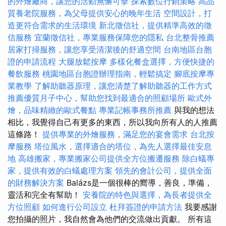
的外燴廠商，讓您的活動無懈可擊
探索數位行銷策略
高品
質養老院服務，為父母提供安心的晚年生活
空間設計，打
造更符合需求的生活環境
新北徵信社，提供精準高效的徵
信服務
宜蘭徵信社，專業服務保障您的隱私
台北整骨推薦
居家打掃服務，讓您享受清潔後的舒適空間
台南地區台胞
證的申請流程
大腿放鬆按摩
多樣化餐盒選擇，方便快捷的
餐飲服務
桃園地區台胞證辦理指南，輕鬆搞定
腳底按摩專
業教學
了解助聽器原理，讓您清楚了解助聽器的工作方式
推薦優質月子中心，幫助您找到最適合的照顧場所
歐式外
燴，品味精緻的歐式餐點
專業記帳事務所推薦
與我的想法
相比，我覺得自己有更多的東西，所以我向所有人的人推薦
這條路！
提供專業的外燴服務，滿足您的宴會需求
台北按
摩服務
塔位風水，選擇適合的塔位，為先人選擇最佳安息
地
高雄搬家，專業搬家公司提供全方位搬遷服務
除白蟻專
家，提供有效的白蟻處理方案
領先的會計公司，提供全面
的財務解決方案
Balázs是一個很棒的嚮導，善良，準備，
靈活和完全有幫助！
安養院的特色與選擇，為長者提供全
方位照顧
如何進行公司設立
杜拜簽證的申請方法
我要感謝
您拍攝的照片，我自然會為他們的交流做出貢獻。 所有這