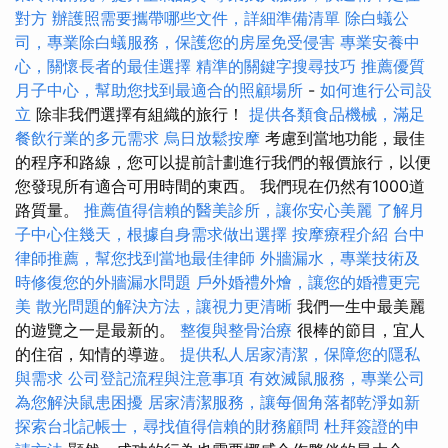
對方
辦護照需要攜帶哪些文件，詳細準備清單
除白蟻公
司，專業除白蟻服務，保護您的房屋免受侵害
專業安養中
心，關懷長者的最佳選擇
精準的關鍵字搜尋技巧
推薦優質
月子中心，幫助您找到最適合的照顧場所
-
如何進行公司設
立
除非我們選擇有組織的旅行！
提供各類食品機械，滿足
餐飲行業的多元需求
烏日放鬆按摩
考慮到當地功能，最佳
的程序和路線，您可以提前計劃進行我們的報價旅行，以便
您發現所有適合可用時間的東西。 我們現在仍然有1000道
路質量。
推薦值得信賴的醫美診所，讓你安心美麗
了解月
子中心住幾天，根據自身需求做出選擇
按摩療程介紹
台中
律師推薦，幫您找到當地最佳律師
外牆漏水，專業技術及
時修復您的外牆漏水問題
戶外婚禮外燴，讓您的婚禮更完
美
散光問題的解決方法，讓視力更清晰
我們一生中最美麗
的遊覽之一是最新的。
整復與整骨治療
很棒的節目，宜人
的住宿，知情的導遊。
提供私人居家清潔，保障您的隱私
與需求
公司登記流程與注意事項
有效滅鼠服務，專業公司
為您解決鼠患困擾
居家清潔服務，讓每個角落都乾淨如新
探索台北記帳士，尋找值得信賴的財務顧問
杜拜簽證的申