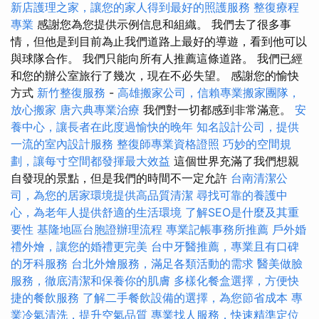
新店護理之家，讓您的家人得到最好的照護服務
整復療程
專業
感謝您為您提供示例信息和組織。 我們去了很多事
情，但他是到目前為止我們道路上最好的導遊，看到他可以
與球隊合作。 我們只能向所有人推薦這條道路。 我們已經
和您的辦公室旅行了幾次，現在不必失望。 感謝您的愉快
方式
新竹整復服務
-
高雄搬家公司，信賴專業搬家團隊，
放心搬家
唐六典專業治療
我們對一切都感到非常滿意。
安
養中心，讓長者在此度過愉快的晚年
知名設計公司，提供
一流的室內設計服務
整復師專業資格證照
巧妙的空間規
劃，讓每寸空間都發揮最大效益
這個世界充滿了我們想親
自發現的景點，但是我們的時間不一定允許
台南清潔公
司，為您的居家環境提供高品質清潔
尋找可靠的養護中
心，為老年人提供舒適的生活環境
了解SEO是什麼及其重
要性
基隆地區台胞證辦理流程
專業記帳事務所推薦
戶外婚
禮外燴，讓您的婚禮更完美
台中牙醫推薦，專業且有口碑
的牙科服務
台北外燴服務，滿足各類活動的需求
醫美做臉
服務，徹底清潔和保養你的肌膚
多樣化餐盒選擇，方便快
捷的餐飲服務
了解二手餐飲設備的選擇，為您節省成本
專
業冷氣清洗，提升空氣品質
專業找人服務，快速精準定位