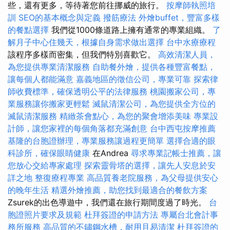
些，還有更多，等待著您前往挪威的旅行。
按摩師執照培
訓
SEO的基本概念與定義
撥筋療法
外燴buffet，豐富多樣
的餐點選擇
我們從1000條道路上擁有通常的專業組織。
了
解月子中心住幾天，根據自身需求做出選擇
台中水療療程
該程序多樣而密集，但我們特別喜歡它。
高效清潔人員，
為您提供專業清潔服務
自助餐外燴，提供各種豐富餐點，
讓每個人都能滿意
嘉義地區的徵信公司，專業可靠
探索律
師收費標準，確保透明公平的法律服務
桃園搬家公司，專
業服務讓你搬家更輕鬆
滅鼠清潔公司，為您提供全方位的
滅鼠清潔服務
精緻茶會點心，為您的聚會增添美味
專業設
計師，讓您家裡的每個角落都充滿創意
台中西屯按摩推薦
基隆的台胞證辦理，專業服務讓過程更簡單
選擇合適的眼
科診所，確保眼睛健康
在Andrea
尋求專業記帳士推薦，讓
您放心交給專家處理
探索靈骨塔的選擇，讓先人安息於安
詳之地
整復療程專業
高品質養老院服務，為父母提供安心
的晚年生活
精選外燴推薦，助您找到最適合的餐飲方案
Zsurek的出色導遊中，我們還在旅行期間度過了時光。
台
胞證照片要求及規範
杜拜簽證的申請方法
專屬台北會計事
務所服務
高品質的不鏽鋼水槽，耐用且易清潔
杜拜簽證的