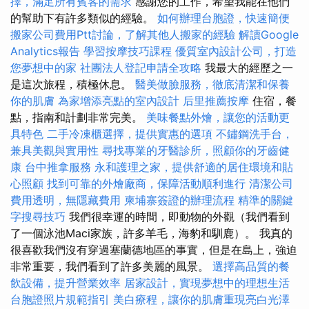
擇，滿足所有賓客的需求
感謝您的工作，希望我能在他們
的幫助下有許多類似的經驗。
如何辦理台胞證，快速簡便
搬家公司費用Ptt討論，了解其他人搬家的經驗
解讀Google
Analytics報告
學習按摩技巧課程
優質室內設計公司，打造
您夢想中的家
社團法人登記申請全攻略
我最大的經歷之一
是這次旅程，積極休息。
醫美做臉服務，徹底清潔和保養
你的肌膚
為家增添亮點的室內設計
后里推薦按摩
住宿，餐
點，指南和計劃非常完美。
美味餐點外燴，讓您的活動更
具特色
二手冷凍櫃選擇，提供實惠的選項
不鏽鋼洗手台，
兼具美觀與實用性
尋找專業的牙醫診所，照顧你的牙齒健
康
台中推拿服務
永和護理之家，提供舒適的居住環境和貼
心照顧
找到可靠的外燴廠商，保障活動順利進行
清潔公司
費用透明，無隱藏費用
柬埔寨簽證的辦理流程
精準的關鍵
字搜尋技巧
我們很幸運的時間，即動物的外觀（我們看到
了一個泳池Maci家族，許多羊毛，海豹和馴鹿）。 我真的
很喜歡我們沒有穿過塞蘭德地區的事實，但是在島上，強迫
非常重要，我們看到了許多美麗的風景。
選擇高品質的餐
飲設備，提升營業效率
居家設計，實現夢想中的理想生活
台胞證照片規範指引
美白療程，讓你的肌膚重現亮白光澤