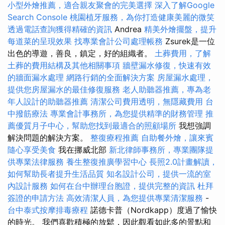
小型外燴推薦，適合親友聚會的完美選擇
深入了解Google
Search Console
桃園植牙服務，為你打造健康美麗的微笑
透過電話查詢獲得精確的資訊
Andrea
精美外燴擺盤，提升
每道菜的呈現效果
找專業會計公司處理帳務
Zsurek是一位
出色的導遊，善良，鎮定，好的組織者。
土葬費用，了解
土葬的費用結構及其他相關事項
牆壁漏水修復，快速有效
的牆面漏水處理
網路行銷的全面解決方案
房屋漏水處理，
提供您房屋漏水的最佳修復服務
老人助聽器推薦，專為老
年人設計的助聽器推薦
清潔公司費用透明，無隱藏費用
台
中撥筋療法
專業會計事務所，為您提供精準的財務管理
推
薦優質月子中心，幫助您找到最適合的照顧場所
我想強調
解決問題的解決方案。
整復療程推薦
自助餐外燴，讓來賓
隨心享受美食
我在挪威北部
新北律師事務所，專業團隊提
供專業法律服務
養生整復推廣學習中心
長照2.0計畫解讀，
如何幫助長者提升生活品質
知名設計公司，提供一流的室
內設計服務
如何在台中辦理台胞證，提供完整的資訊
杜拜
簽證的申請方法
高效清潔人員，為您提供專業清潔服務
-
台中泰式按摩排毒療程
諾德卡普（Nordkapp）度過了愉快
的時光。 我們喜歡積極的放鬆，因此觀看如此多的景點和