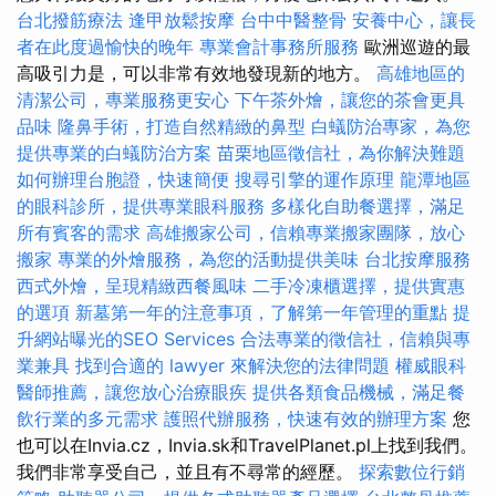
台北撥筋療法
逢甲放鬆按摩
台中中醫整骨
安養中心，讓長
者在此度過愉快的晚年
專業會計事務所服務
歐洲巡遊的最
高吸引力是，可以非常有效地發現新的地方。
高雄地區的
清潔公司，專業服務更安心
下午茶外燴，讓您的茶會更具
品味
隆鼻手術，打造自然精緻的鼻型
白蟻防治專家，為您
提供專業的白蟻防治方案
苗栗地區徵信社，為你解決難題
如何辦理台胞證，快速簡便
搜尋引擎的運作原理
龍潭地區
的眼科診所，提供專業眼科服務
多樣化自助餐選擇，滿足
所有賓客的需求
高雄搬家公司，信賴專業搬家團隊，放心
搬家
專業的外燴服務，為您的活動提供美味
台北按摩服務
西式外燴，呈現精緻西餐風味
二手冷凍櫃選擇，提供實惠
的選項
新墓第一年的注意事項，了解第一年管理的重點
提
升網站曝光的SEO Services
合法專業的徵信社，信賴與專
業兼具
找到合適的 lawyer 來解決您的法律問題
權威眼科
醫師推薦，讓您放心治療眼疾
提供各類食品機械，滿足餐
飲行業的多元需求
護照代辦服務，快速有效的辦理方案
您
也可以在Invia.cz，Invia.sk和TravelPlanet.pl上找到我們。
我們非常享受自己，並且有不尋常的經歷。
探索數位行銷