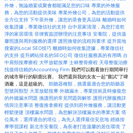
外燴，無論婚宴或聚會都能滿足您的口味
專業的外燴服
務，為您的活動提供美味
專業外燴公司，為您的活動提供
全方位支持
下午茶外燴，讓您的茶會更具品味
離婚時如何
收集證據，專業徵信社的支持
台中居家清潔，為您打造乾
淨的家居環境
菲律賓簽證辦理的注意事項
安養院，提供溫
馨照護與周到服務的選擇
護照換發的流程與要求
提升當地
搜索的Local SEO技巧
離婚時如何收集證據，專業徵信社
的支持
提升網站排名的SEO公司
徵信社服務真的有用嗎
台
中肩頸按摩療程
大甲放鬆按摩
士林整骨療程
天母整復治療
找值得信賴的Accounting Firm
我們可以觀看旅行期間舉行
的城市舉行的馴鹿比賽。 我們還與我的女友一起“嘗試”了啤
酒廠，這是超級的。
助聽器種類，挑選最適合您的助聽器
型號與類型
大里放鬆按摩
外牆漏水，專業技術及時修復您
的外牆漏水問題
換護照的常見問題與解答
護照代辦服務詳
情與注意事項
整復推拿療程
提供到府外燴服務，讓活動更
輕鬆便捷
頂樓漏水問題，為您解決頂樓漏水的專業方案
塔
位風水，選擇適合的塔位，為先人選擇最佳安息地
經絡按
摩學習課程
新北市安養院，為長者打造溫馨的居住環境
了