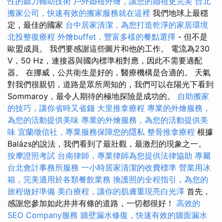
性的聽力輔助技術
戶外婚禮外燴，讓您的婚禮更完美
台北
搬家公司，快速有效的搬家服務就在這裡
我們地球上最穩
定，最佳的國家
台中居家清潔，為您打造乾淨的家居環境
北投整復療程
外燴buffet，豐富多樣的餐點選擇
- 但不是
歐盟成員。 我們要感謝這些圖片和他的工作。 電流為230
V，50 Hz，連接器與國內標準相對應，因此不需要適配
器。 在挪威，公共衛生是好的，醫療機構是合適的。 天氣
對我們很親切，道路是眾所周知的，我們可以在陽光下看到
Sommaroy，最令人期待的極地探險是成功的。
自助搬家
的技巧，讓你省時又省錢
大里推拿療程
專業的外燴服務，
為您的活動提供美味
專業的外燴服務，為您的活動提供美
味
宜蘭徵信社，專業服務保障您的隱私
整骨推拿療程
根據
Balázs的說法，我們看到了最壯觀，最激烈的現象之一。
按摩證照考試
台南律師，專業律師為您提供法律協助
專屬
台北會計事務所服務
一小時居家清潔的收費標準
營業用冰
箱，完美適用於各類餐飲業務
換護照的全程指引，為您的
旅程做好準備
美白療程，讓你的肌膚重現亮白光澤
首先，
感謝您參加如此井井有條的道路，一切都很好！
高效的
SEO Company服務
牆壁漏水修復，快速有效的牆面漏水