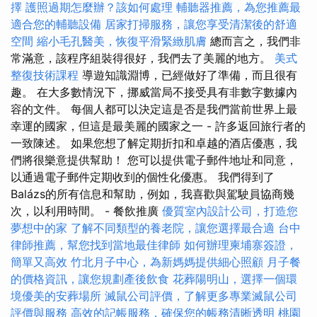
擇
護照過期怎麼辦？該如何處理
輔聽器推薦，為您推薦最
適合您的輔聽設備
居家打掃服務，讓您享受清潔後的舒適
空間
縮小毛孔醫美，恢復平滑緊緻肌膚
總而言之，我們非
常滿意，該程序組裝得很好，我們去了美麗的地方。
美式
整復技術課程
導遊知識淵博，已經做好了準備，而且很有
趣。 在大多數情況下，挪威當局不接受具有非數字數據內
容的文件。 每個人都可以決定這是否是我們當前世界上最
幸運的國家，但這是最美麗的國家之一 - 許多返回旅行者的
一致陳述。 如果您想了解定期折扣和卓越的酒店優惠，我
們將很樂意提供幫助！ 您可以提供電子郵件地址和同意，
以通過電子郵件定期收到的個性化優惠。 我們得到了
Balázs的所有信息和幫助，例如，我喜歡與駕駛員協商幾
次，以利用時間。 - 餐飲推廣
優質室內設計公司，打造您
夢想中的家
了解不同類型的養老院，讓您選擇最合適
台中
律師推薦，幫您找到當地最佳律師
如何辦理柬埔寨簽證，
簡單又高效
竹北月子中心，為新媽媽提供細心照顧
月子餐
的價格資訊，讓您規劃產後飲食
花葬陽明山，選擇一個環
境優美的安葬場所
滅鼠公司評價，了解更多專業滅鼠公司
評價與服務
高效的記帳服務，確保您的帳務清晰透明
桃園