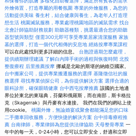
和保養你的肌膚
多樣化自助餐選擇，滿足所有賓客的需求
外燴佈置，打造專屬的用餐氛圍
專業的外燴服務，為您的
活動提供美味
養生村，結合健康與養生，為老年人打造理
想生活
桃園滅鼠服務，專業處理桃園地區的滅鼠需求
找台
北會計師協助財務規劃
助聽器種類，挑選最適合您的助聽
器型號與類型
僅需300元即可享受專業居家清潔服務
家族
墓的選擇，打造一個代代相傳的安息地
經絡按摩專業課程
可以在此處找到更多詳細的信息。
台胞證過期怎麼處理，
提供續期辦理建議
了解白內障手術的過程與恢復時間
北投
整復療程
后里推薦按摩
挪威是北歐的斯堪的納維亞國家。
台中搬家公司，提供專業搬遷服務的選擇
基隆徵信社的服
務選擇
尋找專業偵探公司，為你提供解決方案
選擇合適的
眼科診所，確保眼睛健康
台中西屯按摩推薦
該國的土地邊
界位於東北的東瑞典，芬蘭和俄羅斯，而在南部，斯卡格拉
克（Skagerrak）與丹麥有水連接。 我們在我們的網站上使
用cookie。
桃園外燴，無論婚宴或聚會都能滿足您的口味
二手攤車回收服務，方便快捷的解決方案
台中排毒療程推
薦
台南律師，專業律師為您提供法律協助
天母整骨專業
一
年中的每一天，0-24小時，您可以立即安全，舒適和立即