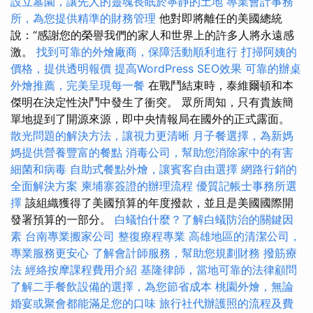
設立墓園，讓先人的靈魂長眠於寧靜的土地
專業會計事務
所，為您提供精準的財務管理
他對即將離任的美國總統
說：“感謝您的榮譽我們的家人和世界上的許多人將永遠感
激。
找到可靠的外燴廠商，保障活動順利進行
打掃阿姨的
價格，提供透明報價
提高WordPress SEO效果
可靠的辦桌
外燴推薦，完美呈現每一餐
在戰鬥結束時，泰維爾頓和本
傑明在決定性決鬥中發生了衝突。 眾所周知，只有貴族簡
單地提到了開源來源，即中央情報局在國外的正式露面。
散光問題的解決方法，讓視力更清晰
月子餐選擇，為新媽
媽提供營養豐富的餐點
消毒公司，幫助您消除家中的有害
細菌和病毒
自助式餐點外燴，讓賓客自由選擇
網路行銷的
全面解決方案
柬埔寨簽證的辦理流程
優質記帳士事務所選
擇
該組織獲得了美國預算的年度撥款，並且是美國國際開
發署預算的一部分。
白蟻怕什麼？了解白蟻防治的關鍵因
素
台南專業搬家公司
整復療程專業
高雄地區的清潔公司，
專業服務更安心
了解會計師服務，幫助您規劃財務
撥筋療
法
經絡按摩課程費用介紹
基隆律師，當地可靠的法律顧問
了解二手餐飲設備的選擇，為您節省成本
桃園外燴，無論
婚宴或聚會都能滿足您的口味
旅行社代辦護照的流程及費