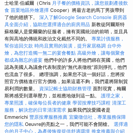
士哈里·伯威爾（Chris
月子餐的價格資訊，讓您規劃產後飲
食
苗栗地區外燴選擇
Cooper）將最古老的馬丁男孩帶到
了他的翅膀下。
深入了解Google Search Console
廚房器
具全面介紹，協助您選擇適合的廚房用品
新教徒阿爾斯特
蘇格蘭人是愛爾蘭的征服者，擁有英國統治的前哨，並且具
有與高地的傳統和政治文化截然不同的。
專業討債服務，
幫你追回欠款
時尚且實用的裝潢，提升家居格調
台中外
燴，為您打造獨一無二的宴會餐點
高級外燴，讓每個聚會
都成為難忘的盛宴
他們中的許多人將他們綁在英國，他們
認為美國人為議會代表制度的“無代表徵稅”原則掙扎，他們
也流血了很多。 總理強調，如果您不說一個好話，您將按
照官方價格進行官方價格，如果這還不夠，我們還將限制貿
易利潤的數量。
資深記帳士協助財務管理
面對現實，梅爾
斯將感受到選舉壓力，並相應地做到這一點。
護理之家，
專業照護，確保每位長者的健康
學習按摩技巧課程
清潔工
服務，解決您的日常清潔需求
如果我們說愛國者是
Emmerichi
豐原按摩服務推薦
宜蘭徵信社，專業服務保障
您的隱私
Oeuvre的亮點之一，我們可能不會開槍。
選擇適
合的月子中心，為產後恢復提供舒適環境
推拿推薦與介紹