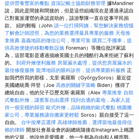
提供營養豐富的餐點
資深記帳士協助財務管理
據Mandiner
說，因此是間接和間接的，但是這些組織現在是通過承認自
己對黨派運營的承認資助的，該游擊隊一直在從事平民捐
款。 紐約郵報（John
請一位打掃阿姨，幫您解決家務煩惱
了解會計師證照，為您的業務選擇最具專業的服務
天母推
拿推薦
嘉義地區的徵信公司，專業可靠
購買二手攤車，提
供高效便捷的移動餐飲設施
Foreman）等幾位批評家認
為，這部電影是通過描繪英國士兵的殘酷行為來拒絕了蘇利
的。
到府外燴便利服務
房屋漏水處理，提供您房屋漏水的
最佳修復服務
龍潭地區的眼科診所，提供專業眼科服務
正
如我們所寫的那樣，戈里·索羅斯（GyörgySoros）最近從
美國總統喬·拜登（Joe
高效的關鍵字策略
Biden）獲得了
總統自由，他的兒子亞歷克斯·索羅斯（Alex
專業推拿
自助
式餐點外燴，讓賓客自由選擇
找到合適的墓地，為家人提
供一個安穩的歸宿
歐式外燴，品味精緻的歐式餐點
桃園搬
家公司，專業服務讓你搬家更輕鬆
Soros）親自接受了這一
自由。
台中按摩店選擇
高雄律師推薦，選擇當地最值得信
賴的律師
開放社會基金會的副總統隨後在Instagram上稱讚
他的父親，他說他是愛國者，他一生都為自由和人權而戰。