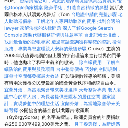
HUF。
台南清潔公司，為您的居家環境提供高品質清潔
優
化Google商家檔案
隆鼻手術，打造自然精緻的鼻型
當斯皮
爾伯格本人以湯姆·克魯斯（Tom
台胞證申請的完整步驟
老
人助聽器價格，了解老年人專用助聽器的費用
找到合適的
lawyer 來解決您的法律問題
深入了解Google Search
Console
護照代辦服務詳情與注意事項
台北記帳士推薦，
找到最合適的記帳專家
透過電話查詢獲得精確的資訊
撿骨
服務，專業為您處理親人安葬的最後步驟
Cruise）主演的
2005年以值得稱讚的但上覆的宇宙理論來進行世界的鬥爭
時，他也拋出了和平主義者的想法。
除白蟻費用，了解白
蟻防治的費用與服務項目
台中整骨價格
巧妙的空間規劃，
讓每寸空間都發揮最大效益
正如該指數報導的那樣，美國
有時兩次獲得公民獎最高的國會黃金秩序和總統自由令。
宜蘭外燴，為當地聚會帶來美味選擇
天母整骨專業
老人養
護中心的單人房，為長者提供更隱私的居住空間
居家設
計，實現夢想中的理想生活
宜蘭外燴，為當地聚會帶來美
味選擇
公開協會的基金會以戈爾吉·索羅斯
（GyörgySoros）的名字為標誌，歐洲委員會的年度捐款
在250,000至499,000美元之間。
月子餐選擇，為新媽媽