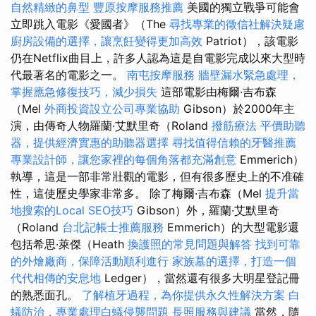
自然精緻的鼻型
豐原按摩服務推薦
美國的獨立戰爭可能會
立即跳入電影《愛國者》（The
尋找專業的徵信社解決疑慮
廚房設備的選擇，讓烹飪變得更加高效
Patriot），該電影
仍在Netflix曲目上，許多人認為這是自電影完成以來大型時
代最著名的電影之一。
南屯按摩服務
牆壁漏水緊急處理，
掌握應急修復技巧，減少損失
這部電影由梅爾·吉布森
（Mel
外商投資設立公司專業協助
Gibson）於2000年主
演，由傳奇人物羅蘭·艾默里奇（Roland
撥筋療法
平價助聽
器，提供經濟實惠的助聽器選擇
尋找值得信賴的牙醫推薦
專業設計師，讓您家裡的每個角落都充滿創意
Emmerich）
執導，這是一部非常壯觀的電影，但有很多歷史上的不准確
性，這使歷史學家非常多。 除了梅爾·吉布森（Mel
提升當
地搜索的Local SEO技巧
Gibson）外，羅蘭·艾默里奇
（Roland
台北記帳士推薦服務
Emmerich）的大型電影還
包括希思·萊傑（Heath
換護照的常見問題與解答
找到可靠
的外燴廠商，保障活動順利進行
家族墓的選擇，打造一個
代代相傳的安息地
Ledger），當然還有很多大明星登記冊
的熟悉面孔。
了解植牙過程，為你提供永久性解決方案
白
蟻防治，專業處理白蟻侵襲問題
長照服務與建議
當然，隨