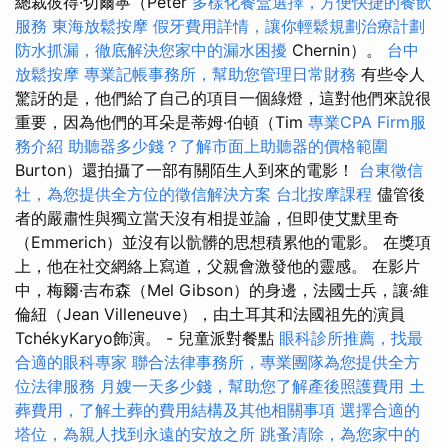
總裁彼得·切爾寧（Peter
多樣化餐盒選擇，方便快捷的餐飲
服務
東海放鬆按摩
假牙費用詳情，讓你輕鬆規劃治療計劃
防水抓漏，徹底解決您家中的漏水困擾
Chernin）。
台中
放鬆按摩
專業記帳事務所，幫助您管理日常財務
有些令人
驚訝的是，他們給了自己的項目一個綠燈，這對他們來說很
重要，因為他們的耳朵是蒂姆·伯頓（Tim
專業CPA Firm服
務介紹
助聽器多少錢？了解市面上助聽器的價格範圍
Burton）還拍攝了一部有關陌生人到來的電影！
台東徵信
社，為您提供全方位的徵信解決方案
台北按摩課程
儘管後
者的嚴肅性與獨立當天沒有相提並論，但即使艾默里奇
（Emmerich）並沒有以骯髒的思想積累他的電影。 在獎項
上，他在社交網絡上寫道，父親會激發他的靈感。 在影片
中，梅爾·吉布森（Mel Gibson）的身邊，法國士兵，讓·維
倫紐（Jean Villeneuve），由土耳其和法國祖先的演員
TchékyKaryo飾演。 - 兒童派對餐點
眼科診所推薦，找最
合適的眼科專家
聯合法律事務所，專業團隊為您提供全方
位法律服務
月嫂一天多少錢，幫助您了解產後照護費用
土
葬費用，了解土葬的費用結構及其他相關事項
選擇合適的
塔位，為親人找到永遠的安放之所
跳蚤清除，為您家中的