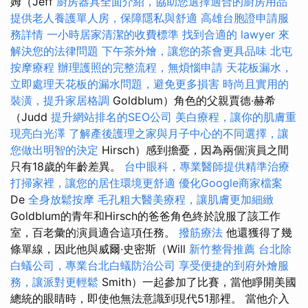
姆（Jeff
廚房器具全面介紹，協助您選擇適合的廚房用品
提供老人養護單人房，保障隱私與舒適
高雄台胞證申請服
務詳情
一小時居家清潔的收費標準
找到合適的 lawyer 來
解決您的法律問題
下午茶外燴，讓您的茶會更具品味
北屯
按摩療程
辦理護照的完整流程，無煩惱申請
天花板漏水，
立即處理天花板的漏水問題，避免更多損害
時尚且實用的
裝潢，提升家居格調
Goldblum）角色的父親賈德·赫希
（Judd
提升網站排名的SEO公司
美白療程，讓你的肌膚重
現亮白光澤
了解產後護理之家與月子中心的不同選擇，讓
您做出明智的決定
Hirsch）感到擔憂，因為兩個演員之間
只有18歲的年齡差異。
台中眼科，專業醫師提供精準治療
打掃家裡，讓您的居住環境更舒適
優化Google商家檔案
De
全身放鬆按摩
毛孔粗大醫美療程，讓肌膚更加細緻
Goldblum的青年和Hirsch的爸爸角色終於說服了該工作
室，百老彙的演員適合這項任務。
撥筋療法
他還獲得了幾
條單線，因此他與威爾·史密斯（Will
新竹整骨推薦
台北除
白蟻公司，專業台北白蟻防治公司
享受便捷的到府外燴服
務，讓派對更輕鬆
Smith）一起參加了比賽，當他睜開美國
總統的眼睛時，即使他無法意識到現代51那裡。 當他介入