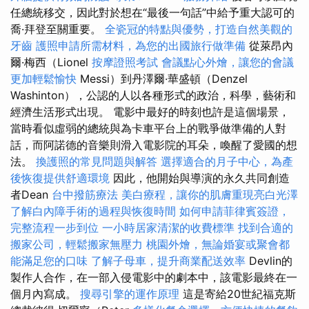
任總統移交，因此對於想在“最後一句話”中給予重大認可的
喬·拜登至關重要。
全瓷冠的特點與優勢，打造自然美觀的
牙齒
護照申請所需材料，為您的出國旅行做準備
從萊昂內
爾·梅西（Lionel
按摩證照考試
會議點心外燴，讓您的會議
更加輕鬆愉快
Messi）到丹澤爾·華盛頓（Denzel
Washinton），公認的人以各種形式的政治，科學，藝術和
經濟生活形式出現。 電影中最好的時刻也許是這個場景，
當時看似虛弱的總統與為卡車平台上的戰爭做準備的人對
話，而阿諾德的音樂則滑入電影院的耳朵，喚醒了愛國的想
法。
換護照的常見問題與解答
選擇適合的月子中心，為產
後恢復提供舒適環境
因此，他開始與導演的永久共同創造
者Dean
台中撥筋療法
美白療程，讓你的肌膚重現亮白光澤
了解白內障手術的過程與恢復時間
如何申請菲律賓簽證，
完整流程一步到位
一小時居家清潔的收費標準
找到合適的
搬家公司，輕鬆搬家無壓力
桃園外燴，無論婚宴或聚會都
能滿足您的口味
了解子母車，提升商業配送效率
Devlin的
製作人合作，在一部入侵電影中的劇本中，該電影最終在一
個月內寫成。
搜尋引擎的運作原理
這是寄給20世紀福克斯