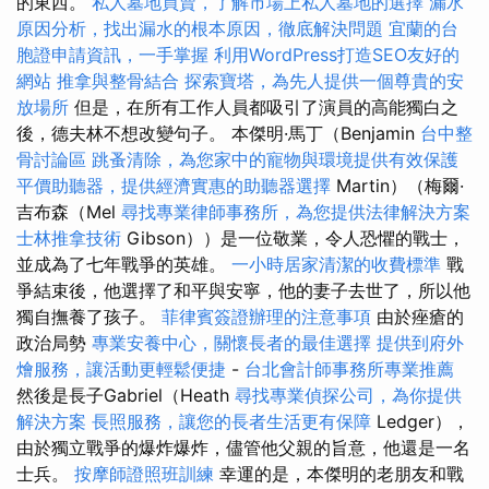
的東西。
私人墓地買賣，了解市場上私人墓地的選擇
漏水
原因分析，找出漏水的根本原因，徹底解決問題
宜蘭的台
胞證申請資訊，一手掌握
利用WordPress打造SEO友好的
網站
推拿與整骨結合
探索寶塔，為先人提供一個尊貴的安
放場所
但是，在所有工作人員都吸引了演員的高能獨白之
後，德夫林不想改變句子。 本傑明·馬丁（Benjamin
台中整
骨討論區
跳蚤清除，為您家中的寵物與環境提供有效保護
平價助聽器，提供經濟實惠的助聽器選擇
Martin）（梅爾·
吉布森（Mel
尋找專業律師事務所，為您提供法律解決方案
士林推拿技術
Gibson））是一位敬業，令人恐懼的戰士，
並成為了七年戰爭的英雄。
一小時居家清潔的收費標準
戰
爭結束後，他選擇了和平與安寧，他的妻子去世了，所以他
獨自撫養了孩子。
菲律賓簽證辦理的注意事項
由於痤瘡的
政治局勢
專業安養中心，關懷長者的最佳選擇
提供到府外
燴服務，讓活動更輕鬆便捷
-
台北會計師事務所專業推薦
然後是長子Gabriel（Heath
尋找專業偵探公司，為你提供
解決方案
長照服務，讓您的長者生活更有保障
Ledger），
由於獨立戰爭的爆炸爆炸，儘管他父親的旨意，他還是一名
士兵。
按摩師證照班訓練
幸運的是，本傑明的老朋友和戰