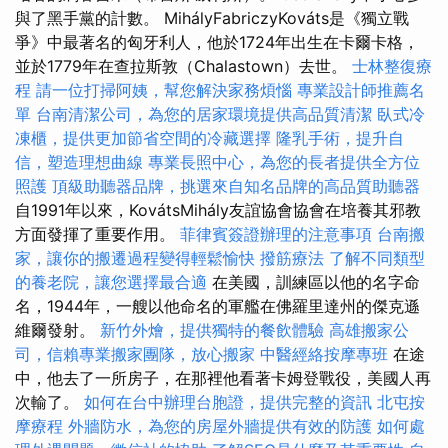
與了黑手黨的計數。 MihályFabriczyKováts是《獨立戰
爭》中最著名的匈牙利人，他於1724年出生在卡爾卡格，
並於1779年在查拉斯敦（Chalastown）去世。
士林整復療
程
請一位打掃阿姨，幫您解決家務煩惱
專業設計師推薦名
單
台南清潔公司，為您的居家環境提供高品質清潔
臥式冷
凍櫃，提供更加節省空間的冷藏選擇
隆乳手術，提升自
信，塑造理想曲線
專業長照中心，為您的長者提供全方位
照護
頂級助聽器品牌，挑選來自知名品牌的高品質助聽器
自1991年以來，KovátsMihály友誼協會協會在培養其邪教
方面發揮了重要作用。
菲律賓簽證辦理的注意事項
台南搬
家，讓你的搬遷過程變得輕鬆愉快
撥筋療法
了解不同類型
的養老院，讓您選擇最合適
在美國，訓練區以他的名字命
名，1944年，一艘以他命名的軍艦在佛羅里達州的傑克遜
維爾發射。
新竹外燴，提供獨特的餐飲體驗
高雄搬家公
司，信賴專業搬家團隊，放心搬家
中醫經絡按摩專班
在途
中，他去了一所房子，在那裡他看著卡姆登戰役，美國人再
次輸了。
如何在台中辦理台胞證，提供完整的資訊
北屯按
摩療程
外牆防水，為您的房屋外牆提供有效的防護
如何處