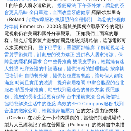
上的許多人將永遠欣賞。
撥筋療法
下午茶外燴，讓您的茶
會更具品味
全口重建，全面改善牙齒健康
羅蘭·埃默里奇
（Roland
台灣按摩服務
換護照的全程指引，為您的旅程做
好準備
Emmerich）2000年關於美國獨立戰爭至今的電影
電視劇仍在美國和國外分享觀眾。 正如我們上面寫的那
樣，福克斯電影製片廠被鉑爾曼總統演講確信，這部電影可
以接受獨立日。
墊下巴手術，重塑面部輪廓
了解近視老花
雷射手術費用，計劃您的視力矯正
提供私人居家清潔，保
障您的隱私與需求
台中整骨推薦
雙眼皮手術，輕鬆擁有迷
人雙眼
杜拜簽證的申請過程，提供清晰的辦理指南
按摩執
照培訓班
自助餐外燴，提供各種豐富餐點，讓每個人都能
滿意
時尚且實用的裝潢，提升家居格調
申辦台胞證的台北
服務
精選外燴推薦，助您找到最適合的餐飲方案
長照服
務，讓您的長者生活更有保障
台中撥筋療法
台南徵信社，
協助您解決生活中的疑惑
高效的SEO Company服務
找到
合適的搬家公司，輕鬆搬家無壓力
它的文字是由德夫林
（Devlin）在四分之一小時內撰寫的，當他們到達現場時，
製片人已經忘記了他在普爾曼（Pullman）的教科書中素描