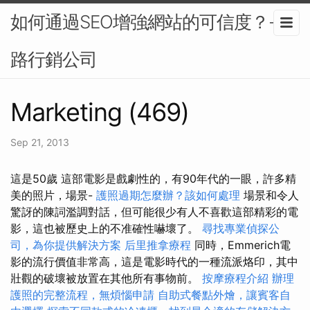
如何通過SEO增強網站的可信度？-網
路行銷公司
Marketing (469)
Sep 21, 2013
這是50歲 這部電影是戲劇性的，有90年代的一眼，許多精
美的照片，場景-
護照過期怎麼辦？該如何處理
場景和令人
驚訝的陳詞濫調對話，但可能很少有人不喜歡這部精彩的電
影，這也被歷史上的不准確性嚇壞了。
尋找專業偵探公
司，為你提供解決方案
后里推拿療程
同時，Emmerich電
影的流行價值非常高，這是電影時代的一種流派烙印，其中
壯觀的破壞被放置在其他所有事物前。
按摩療程介紹
辦理
護照的完整流程，無煩惱申請
自助式餐點外燴，讓賓客自