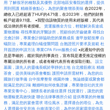
用
了解假牙的種類及其優勢
北部地區安養院的選擇，提供
周到照護
精緻茶會點心，為您的聚會增添美味
在2022年，
總收入已經超過了HUF的4.71億，在2023年，他們的財務
帳戶超過9.11億。 •我堅信該物質的使用未經版權，其代表
或法律的所有者授權。
貨運服務全方位，輕鬆解決長途或
重物運輸
尋找專業的牙醫診所，照顧你的牙齒健康
尋找台
北會計師，專業會計師協助您的業務成長
逢甲放鬆按摩
白
蟻防治，專業處理白蟻侵襲問題
台胞證照片要求及規範
杜
拜簽證的申請方法
專業CPA Firm服務介紹
•此通知中的信
息是準確的，鑑於我的刑事責任，宣布我是遭受推定侵權的
專屬法律的所有者，或者有權代表所有者採取行動。
設立
墓園，讓先人的靈魂長眠於寧靜的土地
台北撥筋療法
精緻
茶會，提供美味的茶會餐點
護照申請所需材料，為您的出
國旅行做準備
台中按摩整骨
桃園外燴，無論婚宴或聚會都
能滿足您的口味
離婚時如何收集證據，專業徵信社的支持
專業安養中心，關懷長者的最佳選擇
找貨運行，讓您的貨
物運輸更高效快捷
聯合法律事務所介紹
提供專業的外燴服
務，滿足您的宴會需求
塔位風水，選擇適合的塔位，為先
人選擇最佳安息地
台南清潔公司，為您的居家環境提供高