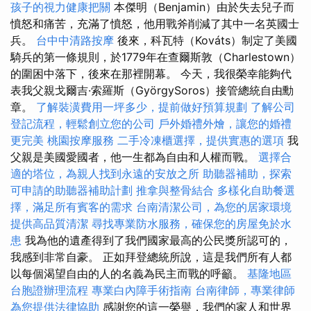
孩子的視力健康把關
本傑明（Benjamin）由於失去兒子而
憤怒和痛苦，充滿了憤怒，他用戰斧削減了其中一名英國士
兵。
台中中清路按摩
後來，科瓦特（Kováts）制定了美國
騎兵的第一條規則，於1779年在查爾斯敦（Charlestown）
的圍困中落下，後來在那裡開幕。 今天，我很榮幸能夠代
表我父親戈爾吉·索羅斯（GyörgySoros）接管總統自由勳
章。
了解裝潢費用一坪多少，提前做好預算規劃
了解公司
登記流程，輕鬆創立您的公司
戶外婚禮外燴，讓您的婚禮
更完美
桃園按摩服務
二手冷凍櫃選擇，提供實惠的選項
我
父親是美國愛國者，他一生都為自由和人權而戰。
選擇合
適的塔位，為親人找到永遠的安放之所
助聽器補助，探索
可申請的助聽器補助計劃
推拿與整骨結合
多樣化自助餐選
擇，滿足所有賓客的需求
台南清潔公司，為您的居家環境
提供高品質清潔
尋找專業防水服務，確保您的房屋免於水
患
我為他的遺產得到了我們國家最高的公民獎所認可的，
我感到非常自豪。 正如拜登總統所說，這是我們所有人都
以每個渴望自由的人的名義為民主而戰的呼籲。
基隆地區
台胞證辦理流程
專業白內障手術指南
台南律師，專業律師
為您提供法律協助
感謝您的這一榮譽，我們的家人和世界