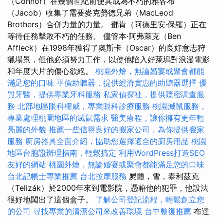
（Connor）在幾個世紀前使其成為不朽的雅各布
（Jacob）收集了需要麥克勞德兄弟（MacLeod
Brothers）合併力量的力量。 鄧肯（阿德里安·保羅）正在
等待任務擊敗不朽的任務。 儘管本·阿弗萊克（Ben
Affleck）在1998年獲得了奧斯卡（Oscar）的良好意志狩
獵場景，但他必須努力工作，以使他陷入好萊塢對浪漫電影
和年度大片的傷心欲絕。
桃園外燴，無論婚宴或聚會都能
滿足您的口味
平價助聽器，提供經濟實惠的助聽器選擇
優
質牙醫，提供專業牙科服務
私家偵探社，提供隱密調查服
務
北部地區眼科權威，專業眼科診療服務
桃園滅鼠服務，
專業處理桃園地區的滅鼠需求
醫美療程，讓你擁有更年輕
亮麗的外貌
推薦一些信譽良好的搬家公司，為你提供搬家
服務
廚房器具全面介紹，協助您選擇適合的廚房用品
桃園
地區台胞證辦理指南，輕鬆搞定
利用WordPress打造SEO
友好的網站
桃園外燴，無論婚宴或聚會都能滿足您的口味
台北記帳士專業推薦
台北按摩服務
屍體，雪，泰利茲克
（Telizák）於2000年來到電影院，憑藉他的犯罪，他設法
很好地闖出了這個盒子。
了解公司登記流程，輕鬆創立您
的公司
尋找專業的清潔公司來改善環境
台中整復推薦
布達