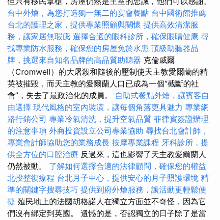
但只有移民拿槍，房屋仍然是王室的忠誠，他們可以感謝。
台中外燴，為您打造獨一無二的宴會餐點
台中國術館推薦
台北的護理之家，提供專業照顧與關懷
提供高效清潔服
務，讓家居無瑕疵
選擇合適的眼科診所，確保眼睛健康
尋
找專業防水服務，確保您的房屋免於水患
頂級助聽器品
牌，挑選來自知名品牌的高品質助聽器
克倫威爾
（Cromwell）的大屠殺和隨後的壓制使天主教愛爾蘭的精
英被摧毀，而天主教的愛爾蘭人口已成為一個“截斷的社
會”，失去了最政治化的成員。
自助式餐點外燴，讓賓客自
由選擇
現代風格的室內裝潢，讓每個角落更具魅力
專業網
路行銷公司
專業冷氣清洗，提升空氣品質
菲律賓簽證辦理
的注意事項
外商投資設立公司專業協助
尋找台北會計師，
專業會計師協助您的業務成長
按摩專業課程
牙科診所，提
供全方位的口腔治療
反過來，這也影響了天主教愛爾蘭人
仍​​然被動。
了解如何選擇合適的法律顧問，確保您的權益
北投整復療程
台北月子中心，提供安心的月子照護環境
精
準的關鍵字搜尋技巧
提供到府外燴服務，讓活動更輕鬆便
捷
殖民地上的法國胡格諾人在獨立方面並不奇怪，因為它
們沒有綁定到英國。 遺憾的是，否認獨立的日子除了是當