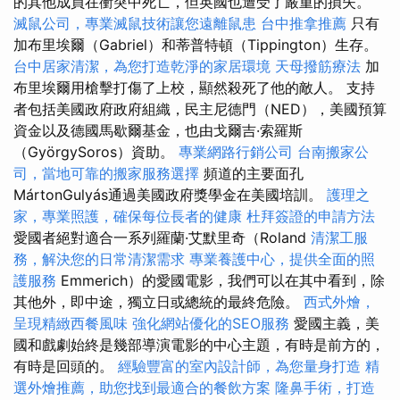
的其他成員在衝突中死亡，但英國也遭受了嚴重的損失。
滅鼠公司，專業滅鼠技術讓您遠離鼠患
台中推拿推薦
只有
加布里埃爾（Gabriel）和蒂普特頓（Tippington）生存。
台中居家清潔，為您打造乾淨的家居環境
天母撥筋療法
加
布里埃爾用槍擊打傷了上校，顯然殺死了他的敵人。 支持
者包括美國政府政府組織，民主尼德門（NED），美國預算
資金以及德國馬歇爾基金，也由戈爾吉·索羅斯
（GyörgySoros）資助。
專業網路行銷公司
台南搬家公
司，當地可靠的搬家服務選擇
頻道的主要面孔
MártonGulyás通過美國政府獎學金在美國培訓。
護理之
家，專業照護，確保每位長者的健康
杜拜簽證的申請方法
愛國者絕對適合一系列羅蘭·艾默里奇（Roland
清潔工服
務，解決您的日常清潔需求
專業養護中心，提供全面的照
護服務
Emmerich）的愛國電影，我們可以在其中看到，除
其他外，即中途，獨立日或總統的最終危險。
西式外燴，
呈現精緻西餐風味
強化網站優化的SEO服務
愛國主義，美
國和戲劇始終是幾部導演電影的中心主題，有時是前方的，
有時是回頭的。
經驗豐富的室內設計師，為您量身打造
精
選外燴推薦，助您找到最適合的餐飲方案
隆鼻手術，打造