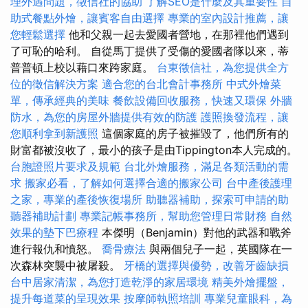
理外遇問題，徵信社的協助
了解SEO是什麼及其重要性
自
助式餐點外燴，讓賓客自由選擇
專業的室內設計推薦，讓
您輕鬆選擇
他和父親一起去愛國者營地，在那裡他們遇到
了可恥的哈利。 自從馬丁提供了受傷的愛國者隊以來，蒂
普普頓上校以藉口來跨家庭。
台東徵信社，為您提供全方
位的徵信解決方案
適合您的台北會計事務所
中式外燴菜
單，傳承經典的美味
餐飲設備回收服務，快速又環保
外牆
防水，為您的房屋外牆提供有效的防護
護照換發流程，讓
您順利拿到新護照
這個家庭的房子被摧毀了，他們所有的
財富都被沒收了，最小的孩子是由Tippington本人完成的。
台胞證照片要求及規範
台北外燴服務，滿足各類活動的需
求
搬家必看，了解如何選擇合適的搬家公司
台中產後護理
之家，專業的產後恢復場所
助聽器補助，探索可申請的助
聽器補助計劃
專業記帳事務所，幫助您管理日常財務
自然
效果的墊下巴療程
本傑明（Benjamin）對他的武器和戰斧
進行報仇和憤怒。
喬骨療法
與兩個兒子一起，英國隊在一
次森林突襲中被屠殺。
牙橋的選擇與優勢，改善牙齒缺損
台中居家清潔，為您打造乾淨的家居環境
精美外燴擺盤，
提升每道菜的呈現效果
按摩師執照培訓
專業兒童眼科，為