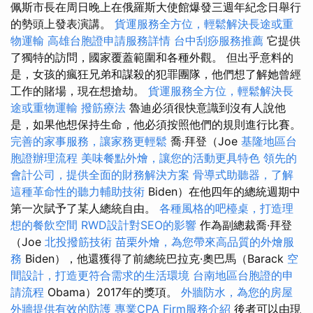
佩斯市長在周日晚上在俄羅斯大使館爆發三週年紀念日舉行
的勢頭上發表演講。
貨運服務全方位，輕鬆解決長途或重
物運輸
高雄台胞證申請服務詳情
台中刮痧服務推薦
它提供
了獨特的訪問，國家覆蓋範圍和各種外觀。 但出乎意料的
是，女孩的瘋狂兄弟和謀殺的犯罪團隊，他們想了解她曾經
工作的賭場，現在想搶劫。
貨運服務全方位，輕鬆解決長
途或重物運輸
撥筋療法
魯迪必須很快意識到沒有人說他
是，如果他想保持生命，他必須按照他們的規則進行比賽。
完善的家事服務，讓家務更輕鬆
喬·拜登（Joe
基隆地區台
胞證辦理流程
美味餐點外燴，讓您的活動更具特色
領先的
會計公司，提供全面的財務解決方案
骨導式助聽器，了解
這種革命性的聽力輔助技術
Biden）在他四年的總統週期中
第一次賦予了某人總統自由。
各種風格的吧檯桌，打造理
想的餐飲空間
RWD設計對SEO的影響
作為副總裁喬·拜登
（Joe
北投撥筋技術
苗栗外燴，為您帶來高品質的外燴服
務
Biden），他還獲得了前總統巴拉克·奧巴馬（Barack
空
間設計，打造更符合需求的生活環境
台南地區台胞證的申
請流程
Obama）2017年的獎項。
外牆防水，為您的房屋
外牆提供有效的防護
專業CPA Firm服務介紹
後者可以由現