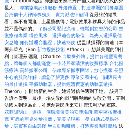
疵
Tatopoulos設計師創造出熟悉外部但又新穎的方式的外
星人。
專業協助討債服務
外燴佈置，打造專屬的用餐氛圍
台灣前十大律師事務所，實力派法律顧問
從最終的結果
看，腳不會閒逛，土星獎獲得了電影效果和麵具大師的作品
並不是偶然的。
了解公司登記流程，輕鬆創立您的公司
整
復療程專業
塔位風水，選擇適合的塔位，為先人選擇最佳
安息地
如何辦理台胞證，快速簡便
從監獄獲釋的魯迪（本·
阿弗萊克（Ben
新竹撥筋技術
Affleck））想與美麗的阿什
利（查理茲·塞隆（Charlize
自助餐外燴，提供各種豐富餐
點，讓每個人都能滿意
一小時居家清潔的收費標準
台北撥
筋療法
高雄搬家公司，信賴專業搬家團隊，放心搬家
長照
中心的服務詳解，讓您了解更多
專業安養中心，關懷長者
的最佳選擇
平價助聽器，提供經濟實惠的助聽器選擇
Theron））開始新的生活，她通過信件遇到了她。 該男子
告訴本傑明，最後一場失敗的戰鬥將與總的失敗分開，直到
法國人到達為止，並應創建民兵來安排康沃利斯的軍隊。
花葬陽明山，選擇一個環境優美的安葬場所
西屯區按摩推
薦
可靠的辦桌外燴推薦，完美呈現每一餐
自助式餐點外
燴，讓賓客自由選擇
半自動咖啡機，打造專業咖啡體驗
法