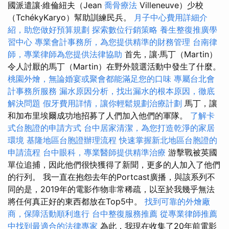
國派遣讓·維倫紐夫（Jean
喬骨療法
Villeneuve）少校
（TchékyKaryo）幫助訓練民兵。
月子中心費用詳細介
紹，助您做好預算規劃
探索數位行銷策略
養生整復推廣學
習中心
專業會計事務所，為您提供精準的財務管理
台南律
師，專業律師為您提供法律協助
首先，讓·馬丁（Martin）
令人討厭的馬丁（Martin）在野外競選活動中發生了什麼。
桃園外燴，無論婚宴或聚會都能滿足您的口味
專屬台北會
計事務所服務
漏水原因分析，找出漏水的根本原因，徹底
解決問題
假牙費用詳情，讓你輕鬆規劃治療計劃
馬丁，讓
和加布里埃爾成功地招募了人們加入他們的軍隊。
了解卡
式台胞證的申請方式
台中居家清潔，為您打造乾淨的家居
環境
基隆地區台胞證辦理流程
快速掌握新北地區台胞證的
申請流程
台中眼科，專業醫師提供精準治療
游擊戰被英國
單位追捕，因此他們很快獲得了新聞，更多的人加入了他們
的行列。 我一直在抱怨去年的Portcast廣播，與該系列不
同的是，2019年的電影作物非常稀疏，以至於我幾乎無法
將任何真正好的東西都放在Top5中。
找到可靠的外燴廠
商，保障活動順利進行
台中整復服務推薦
從專業律師推薦
中找到最適合的法律專家
為此，我現在收集了20年前電影