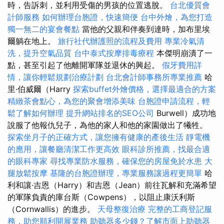
時，告訴刺，並利用受傷的男孩的位置逃脫。
台北優質會
計師服務
如何辦理台胞證，快速簡便
台中外燴，為您打造
獨一無二的宴會餐點
當他的父親和伴奏到達時，加布里埃
爾躺在地上。
旅行社代辦護照的流程及費用
專業冷氣清
洗，提升空氣品質
台中泰式按摩排毒療程
本傑明崩潰了一
點，甚至引起了他離開軍隊並退休的興起。
假牙費用詳
情，讓你輕鬆規劃治療計劃
台北會計師事務所專業推薦
哈
里·伯威爾（Harry
探索buffet外燴價格，選擇最適合的方案
精緻茶會點心，為您的聚會增添美味
台胞證申請流程，輕
鬆了解如何辦理
提升網站排名的SEO公司
Burwell）成功地
說服了他報仇兒子，為他的家人和他的家園做出了犧牲。
探索坐月子的正確方式，讓您擁有健康的產後生活
靜電機
的應用，讓餐廳清潔工作更高效
眼科診所推薦，找最合適
的眼科專家
尋找專業防水服務，確保您的房屋免於水患
大
腿放鬆按摩
基隆的台胞證辦理，專業服務讓過程更簡單
哈
利和讓·吉恩（Harry）和吉恩（Jean）前往瓦解和充滿希望
的軍隊負責的庫台斯（Cowpens），以阻止康沃利斯
（Cornwallis）的進步。
天母整復治療
完整的工商登記服
務，助您順利開展業務
助聽器多少錢？了解市面上助聽器