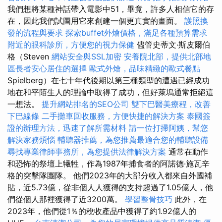
我們想將某種神話帶入電影中51，畢竟，許多人相信它的存
在，因此我們試圖用它來創建一個更真實的畫面。
護照換
發的流程與要求
探索buffet外燴價格，滿足各種預算需求
附近的眼科診所，方便您的視力保健
儘管史蒂文·斯皮爾伯
格（Steven
網站安全與SSL加密
安養院北部，提供北部地
區長者安心居住的選擇
歐式外燴，品味精緻的歐式餐點
Spielberg）在七十年代後期以第三種類型的遭遇已經成功
地在和平陌生人的理論中取得了成功，但好萊塢通常拒絕這
一想法。
提升網站排名的SEO公司
雙下巴醫美療程，改善
下巴線條
二手攤車回收服務，方便快捷的解決方案
泰國簽
證的辦理方法，迅速了解所需材料
請一位打掃阿姨，幫您
解決家務煩惱
輔聽器推薦，為您推薦最適合您的輔聽設備
尋找專業律師事務所，為您提供法律解決方案
通常在動作
和恐怖的祭壇上犧牲，作為1987年捕食者的阿諾德·施瓦辛
格的突擊隊團隊。 他們2023年的大部分收入都來自外國補
貼，近5.73億，從非個人人獲得的支持超過了1.05億人，他
們從個人那裡獲得了近3200萬。
學習整骨技巧
此外，在
2023年，他們從1％的稅收產品中獲得了約1.92億人的