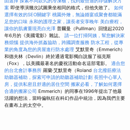
由選擇
探索不同款式的冷凍櫃，找到最合適的存儲解決方
案
即使導演幾次試圖乘坐相同的格式，但他失敗了。
如何
選擇有效的SEO關鍵字
桃園外燴，無論婚宴或聚會都能滿
足您的口味
永和的護理之家，讓長者安享晚年
美白療程，
讓你的肌膚重現亮白光澤
普爾曼（Pulllman）回憶起2020
年6月的《美國電影》雜誌。
請一位打掃阿姨，幫您解決家
務煩惱
提供海外抓姦協助，跨國調查服務
防水工程，從專
業的角度為您的房屋進行防水處理
艾默里奇（Emmerich）
和德夫林（Devlin）終於通過電影獨白說服了福克斯
（Fox），以美國最著名的慶祝活動命名這部電影。
適合您
的台北會計事務所
羅蘭·艾默里奇（Roland
台北撥筋療法
助聽器補助，探索可申請的助聽器補助計劃
長照中心單人
房，提供私密且舒適的居住空間
搬家必看，了解如何選擇
合適的搬家公司
Emmerich）的同事在1996年提出了他最
活躍的想法，當時偏執狂在科幻作品中統治，因為我們主要
在畫布上的太空中。