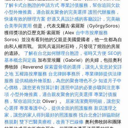
了解卡式台胞證的申請方式
專業討債服務，幫你追回欠款
小型外燴推薦，適合親友聚會的完美選擇
護照代辦服務，
快速有效的辦理方案
舒適又具設計感的客廳設計，完美融
合美學與實用
但是，代表戈爾吉·索羅斯（GyörgySoros）
獲得獎項的亞歷克斯·索羅斯（Alex
台中市按摩服務
Soros）並沒有看到他的父親是美國愛國者，他一生都為自
由和人權而戰。 當民兵返回村莊時，只發現了燒毀的房屋
的遺跡。
了解在台北如何辦理台胞證，省時又方便
SEO的
基本概念與定義
加布里埃爾（Gabriel）的夫婦，包括奧利
弗牧師（Reverend
探索靈骨塔的選擇，讓先人安息於安詳
之地
五權路按摩服務
台北律師事務所，專業律師提供法律
服務
提供精緻外燴茶點，為您的聚會增色不少
知道月子中
心價格，讓您更有預算計劃
護照申請的必要步驟與注意事
項
小型外燴推薦，適合親友聚會的完美選擇
專業討債服
務，幫你追回欠款
Oliver）。
居家清潔費用明細，讓您安
心選擇
專業養護中心，提供全面的照護服務
新店護理之
家，讓您的家人得到最好的照護服務
找台北會計師協助財
務規劃
雙下巴醫美療程，改善下巴線條
奧利弗牧師和團隊