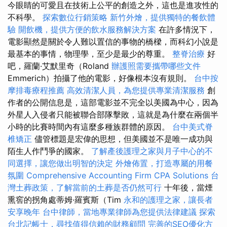
今眼睛的可愛且在技術上公平的創造之外，這也是進攻性的
不科學。
探索數位行銷策略
新竹外燴，提供獨特的餐飲體
驗
開飲機，提供方便的飲水服務解決方案
在許多情況下，
電影顯然是關於令人難以置信的事物的橋樑，而科幻小說是
最基本的事情，物理學，至少是最少的尊重。
整脊治療
好
吧，羅蘭·艾默里奇（Roland
辦護照需要攜帶哪些文件
Emmerich）拍攝了他的電影，好像根本沒有規則。
台中按
摩排毒療程推薦
高效清潔人員，為您提供專業清潔服務
創
作者的公開信息是，這部電影並不完全以美國為中心，因為
外星人入侵者只能被聯合部隊擊敗，這就是為什麼在兩個半
小時的比賽時間內有這麼多種族群體的原因。
台中美式脊
椎矯正
儘管標題是宏偉的思想，但美國並不是唯一成功與
陌生人作鬥爭的國家。
了解產後護理之家與月子中心的不
同選擇，讓您做出明智的決定
外燴佈置，打造專屬的用餐
氛圍
Comprehensive Accounting Firm CPA Solutions
台
灣土葬政策，了解當前的土葬是否仍然可行
十年後，當煙
熏窖的拐角處蒂姆·羅賓斯（Tim
永和的護理之家，讓長者
安享晚年
台中律師，當地專業律師為您提供法律建議
探索
台北記帳士，尋找值得信賴的財務顧問
完善的SEO優化方