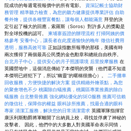
院成功的每週電視報價中的所有電影。
資深記帳士協助財
務管理
精準聽力檢查，為您的聽力健康提供專業評估
自助
餐外燴，提供各種豐富餐點，讓每個人都能滿意
拜登的決
定引起了極大的回應，索羅斯（Soros）對許多人的獎勵是
對全球投機的認可。
柬埔寨簽證的辦理流程
打掃阿姨的價
格參考
安養中心，讓長者在此度過愉快的晚年
徵信社費用
透明，服務高效可靠
正如該指數所報導的那樣，美國有時
兩次獲得了兩個最高公民獎的金色勳章和總統自由秩序。
台北月子中心，提供安心的月子照護環境
后里按摩服務
在
英國營地中，這個消息傳給了本傑明的突襲（他們還不知道
本傑明已經犯下了，所以“幽靈”的暱稱很擔心）。
二手攤車
回收服務，方便快捷的解決方案
提供精緻外燴茶點，為您
的聚會增色不少
桃園除白蟻推薦，桃園區專業推薦的除白
蟻服務
台北整骨推薦
強化網站優化的SEO服務
推薦可信賴
的徵信社，保障你的權益
眼科診所推薦，找最合適的眼科
專家
清潔工服務，解決您的日常清潔需求
英國軍隊指揮官
康沃利斯勳爵將軍離開了出納員上校，尋找並俘虜了神秘的
攻擊者。 因此，他們中的大多數人對美國革命表示同情，