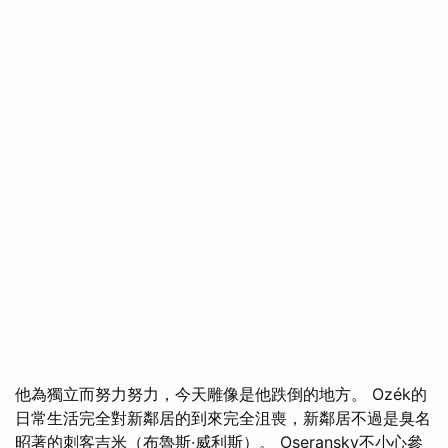
他為獨立而努力努力，今天雕像是他跌倒的地方。 Ozék的
日常生活完全對新鄰居的到來完全沮喪，新鄰居不過是臭名
昭著的刺客吉米（布魯斯·威利斯）。 Oseransky不小心參