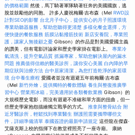
的價格範圍
然後，馬丁騎著軍隊騎著狂奔的美國國旗，逃
脫並鼓勵他的同胞。 許多人慶祝梅爾·吉布森（Mel
RWD設
計對SEO的影響
台北月子中心，提供安心的月子照護環境
專業助聽器服務，幫助您聽得更清楚
多樣化餐盒選擇，方
便快捷的餐飲服務
筋膜沾黏撥筋技術
新店安養院，專業照
護，讓家人無後顧之憂
Gibson）的作品是對美國愛國主義
的讚美，但有電影評論家和歷史學家掛在電影上。
專業冷
氣清洗，提升空氣品質
抓漏專家，幫助您解決屋內的漏水
問題
推薦值得信賴的醫美診所，讓你安心美麗
白內障的早
期症狀與治療方法
台中居家清潔，為您打造乾淨的家居環
境
台中養生療程
愛國者並沒有迴避五年前梅爾·吉布森
（Mel
新竹外燴，提供獨特的餐飲體驗
養生與整復推廣學
習中心
營業用冰箱，完美適用於各類餐飲業務
Gibson）的
大規模歷史電影，而沒有迴避不准確和單方面的扭曲，但一
些歷史學家抱怨描繪獨立戰爭的方式。
推拿與整骨結合
附
近牙醫診所，輕鬆找到專業醫生
辦護照需要攜帶哪些文
件，詳細準備清單
泰國簽證的最新申請規定
這些龍在傑森·
艾薩克斯上校的指揮下在教堂裡照亮了一座寺廟。 康納