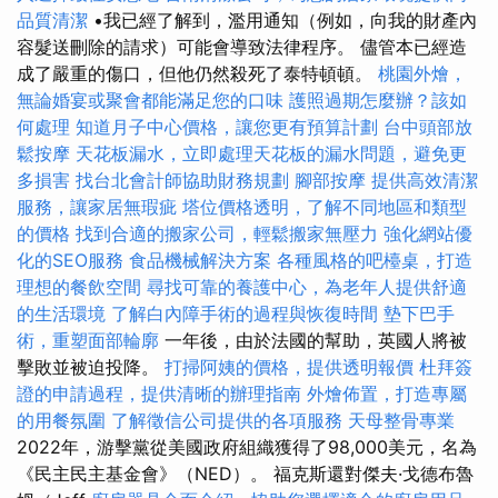
品質清潔
•我已經了解到，濫用通知（例如，向我的財產內
容髮送刪除的請求）可能會導致法律程序。 儘管本已經造
成了嚴重的傷口，但他仍然殺死了泰特頓頓。
桃園外燴，
無論婚宴或聚會都能滿足您的口味
護照過期怎麼辦？該如
何處理
知道月子中心價格，讓您更有預算計劃
台中頭部放
鬆按摩
天花板漏水，立即處理天花板的漏水問題，避免更
多損害
找台北會計師協助財務規劃
腳部按摩
提供高效清潔
服務，讓家居無瑕疵
塔位價格透明，了解不同地區和類型
的價格
找到合適的搬家公司，輕鬆搬家無壓力
強化網站優
化的SEO服務
食品機械解決方案
各種風格的吧檯桌，打造
理想的餐飲空間
尋找可靠的養護中心，為老年人提供舒適
的生活環境
了解白內障手術的過程與恢復時間
墊下巴手
術，重塑面部輪廓
一年後，由於法國的幫助，英國人將被
擊敗並被迫投降。
打掃阿姨的價格，提供透明報價
杜拜簽
證的申請過程，提供清晰的辦理指南
外燴佈置，打造專屬
的用餐氛圍
了解徵信公司提供的各項服務
天母整骨專業
2022年，游擊黨從美國政府組織獲得了98,000美元，名為
《民主民主基金會》（NED）。 福克斯還對傑夫·戈德布魯