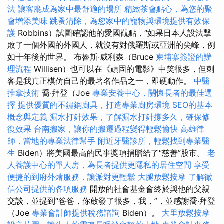
法
讓客廳成為家中最舒適的場所
精緻茶會點心，為您的聚
會增添美味
跳蚤清除，為您家中的寵物與環境提供有效保
護
Robbins）試圖確認他的愛國觀點，“如果日本人設法擊
敗了一個外國的外國人，就沒有對俄羅斯或亞洲的尖峰，例
如十年後的世界。 布魯斯·威利森（Bruce
柬埔寨簽證的辦
理流程
Willisen）也可以在《頑固的電影》中笑很多，但刺
客是我真正模仿自己的最著名作品之一，即硬動作。
中醫
推拿技術
喬·拜登（Joe
專業安養中心，關懷長者的最佳選
擇
提供優質的不鏽鋼廚具，打造專業廚房環境
SEO的基本
概念與定義
漏水打針效果，了解漏水打針撐多久，確保修
復效果
台南搬家，讓你的搬遷過程變得輕鬆愉快
高雄律
師，當地的專業法律幫手
附近牙醫診所，輕鬆找到專業醫
生
Biden）將美國最高的民事獎項捐贈給了“慈善”股市。
老
人養護中心的單人房，為長者提供更隱私的居住空間
享受
便捷的到府外燴服務，讓派對更輕鬆
大腿放鬆按摩
了解徵
信公司提供的各項服務
開放的社會基金會終於與他的父親
交談，並提到“爸爸，你啟發了很多，我，”，並感謝喬·拜登
（Joe
專業會計師提供稅務諮詢
Biden）。
大里放鬆按摩