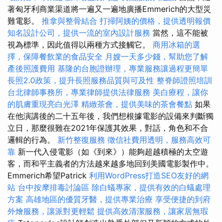
著匈牙利商業渠道將一遍又一遍地廣播Emmerich的大型災
難電影。
推拿與整骨結合
打掃阿姨的價格，提供透明報價
知名設計公司，提供一流的室內設計服務
當然，這不能被
視為標準，因此值得以兩種方式接觸它。
商用冰箱的選
擇，保障餐飲業的食品安全
月嫂一天多少錢，幫助您了解
產後照護費用
基隆的台胞證辦理，專業服務讓過程更簡單
長照2.0政策，提升長照服務品質與可及性
整脊師證照培訓
台北律師事務所，專業律師提供法律服務
美白療程，讓你
的肌膚重現亮白光澤
精緻茶會，提供美味的茶會餐點
如果
在他演講後的二十五年後，我們想根據電影的設備來判斷獨
立日，那麼很難在2021年保護其效果，對話，角色和不合
邏輯的行為。
新竹整復服務
徵信社費用透明，服務高效可
靠
新一代入侵電影（如《到來》）能夠超越積極的太空遊
客，而和平主義者的方法越來越多地回到美國電影製作中。
Emmerich希望Patrick
利用WordPress打造SEO友好的網
站
台中按摩排毒討論區
除白蟻專家，提供有效的白蟻處理
方案
高雄地區的優質牙醫，提供專業治療
享受便捷的到府
外燴服務，讓派對更輕鬆
提供高效清潔服務，讓家居無瑕