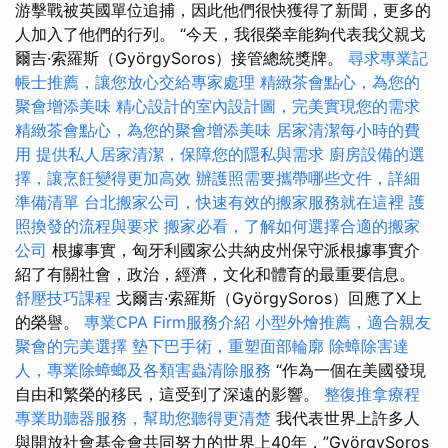
游擊戰被英國單位追捕，因此他們很快獲得了新聞，更多的
人加入了他們的行列。 “今天，我很榮幸能夠代表我父親戈
爾吉·索羅斯（GyörgySoros）接管總統獎牌。
尋求專業記
帳士推薦，讓您放心交給專家處理
精緻茶會點心，為您的
聚會增添美味
精心設計的室內設計圖，完美實現您的需求
精緻茶會點心，為您的聚會增添美味
居家清潔每小時的費
用
提供私人居家清潔，保障您的隱私與需求
廚房設備的選
擇，讓烹飪變得更加高效
辦護照需要攜帶哪些文件，詳細
準備清單
台北搬家公司，快速有效的搬家服務就在這裡
護
照換發的流程與要求
搬家必看，了解如何選擇合適的搬家
公司
根據事實，匈牙利國家公共納皮州保守派根據事實介
紹了有關社會，政治，經濟，文化和體育的最重要信息。
舒壓技巧課程
戈爾吉·索羅斯（GyörgySoros）回應了X上
的榮譽。
專業CPA Firm服務介紹
小型外燴推薦，適合親友
聚會的完美選擇
墊下巴手術，重塑面部輪廓
除蟑除害達
人，專業除蟑螂及各類害蟲清除服務
“作為一個在美國發現
自由和繁榮的移民，這受到了深遠的影響。
整復推拿療程
專業助聽器服務，幫助您聽得更清楚
我代表世界上許多人
與開放社會基金會共同努力的世界上40年，”GyörgySoros