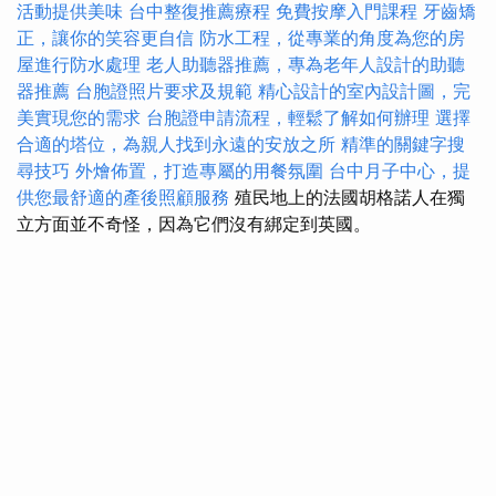
活動提供美味
台中整復推薦療程
免費按摩入門課程
牙齒矯
正，讓你的笑容更自信
防水工程，從專業的角度為您的房
屋進行防水處理
老人助聽器推薦，專為老年人設計的助聽
器推薦
台胞證照片要求及規範
精心設計的室內設計圖，完
美實現您的需求
台胞證申請流程，輕鬆了解如何辦理
選擇
合適的塔位，為親人找到永遠的安放之所
精準的關鍵字搜
尋技巧
外燴佈置，打造專屬的用餐氛圍
台中月子中心，提
供您最舒適的產後照顧服務
殖民地上的法國胡格諾人在獨
立方面並不奇怪，因為它們沒有綁定到英國。