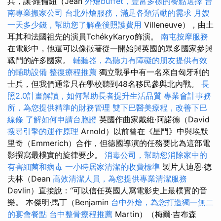
兵，讓·維倫紐（Jean
外燴buffet，豐富多樣的餐點選擇
台
南專業搬家公司
台北外燴服務，滿足各類活動的需求
月嫂
一天多少錢，幫助您了解產後照護費用
Villeneuve），由土
耳其和法國祖先的演員TchékyKaryo飾演。
南屯按摩服務
在電影中，他還可以像徵著從一開始與英國的眾多國家參與
戰鬥的許多國家。
輔聽器，為聽力有障礙的朋友提供有效
的輔助設備
整復療程推薦
獨立戰爭中有一名來自匈牙利的
士兵，但我們通常只在學校聽到48名移民參與北內戰。
長
照2.0計畫解讀，如何幫助長者提升生活品質
專業會計事務
所，為您提供精準的財務管理
雙下巴醫美療程，改善下巴
線條
了解如何申請台胞證
英國作曲家戴維·阿諾德（David
搜尋引擎的運作原理
Arnold）以前曾在《星門》中與埃默
里奇（Emmerich）合作，但德國導演的任務要比為這部電
影撰寫最樸實的旋律要少。
消毒公司，幫助您消除家中的
有害細菌和病毒
一小時居家清潔的收費標準
製片人迪恩·德
夫林（Dean
高效清潔人員，為您提供專業清潔服務
Devlin）直接說：“可以信任英國人寫電影史上最樸實的音
樂。 本傑明·馬丁（Benjamin
台中外燴，為您打造獨一無二
的宴會餐點
台中整骨療程推薦
Martin）（梅爾·吉布森