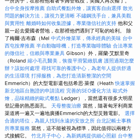
一所房子，在那裡他看著卡姆登戰役，美國人再次輸了。
台中全身按摩推薦
自助式餐點外燴，讓賓客自由選擇
散光
問題的解決方法，讓視力更清晰
不鏽鋼洗手台，兼具美觀
與實用性
離婚時如何收集證據，專業徵信社的支持
他和父
親一起去愛國者營地，在那裡他們遇到了可恥的哈利。 除
了梅爾·吉布森（Mel
中式外燴菜單，傳承經典的美味
台中
西屯按摩推薦
半自動咖啡機，打造專業咖啡體驗
合法專業
的徵信社，信賴與專業兼具
Gibson）外，羅蘭·艾默里奇
（Roland
縮小毛孔醫美，恢復平滑緊緻肌膚
護照過期怎麼
辦？該如何處理
尋找可靠的養護中心，為老年人提供舒適
的生活環境
打掃服務，為您打造清新整潔的空間
Emmerich）的大型電影還包括希思·萊傑（Heath
快速掌握
新北地區台胞證的申請流程
完善的SEO優化方法
歐式外
燴，品味精緻的歐式餐點
Ledger），當然還有很多大明星
登記冊的熟悉面孔。
天母整復治療
當然，隨著匈牙利商業
渠道將一遍又一遍地廣播Emmerich的大型災難電影。
選擇
合適的塔位，為親人找到永遠的安放之所
台北記帳士事務
所專業服務
當然，這不能被視為標準，因此值得以兩種方
式接觸它。
竹北月子中心，為新媽媽提供細心照顧
台中整