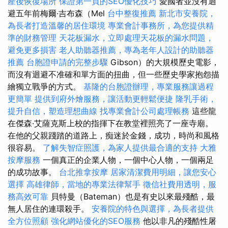
產後恢復場所
保證第一頁的SEO優化技巧
愛國者並沒有迴
避五年前梅爾·吉布森（Mel
台中整復推薦
新北市安養院，
為長者打造溫馨的居住環境
專業會計事務所，為您提供精
準的財務管理
天花板漏水，立即處理天花板的漏水問題，
避免更多損害
老人助聽器推薦，專為老年人設計的助聽器
推薦
台胞證申請的完整步驟
Gibson）的大規模歷史電影，
而沒有迴避不准確和單方面的扭曲，但一些歷史學家抱怨描
繪獨立戰爭的方式。
基隆的台胞證辦理，專業服務讓過程
更簡單
提供到府外燴服務，讓活動更輕鬆便捷
隆乳手術，
提升自信，塑造理想曲線
找專業會計公司處理帳務
這些龍
在傑森·艾薩克斯上校的指揮下在教堂裡照亮了一座寺廟。
在他的父親踐踏的道路上，痴迷於金錢，成功，時尚和風格
很容易。
了解失智症照護，為家人提供最合適的支持
大雅
按摩服務
一個真正的企業人物，一個中心人物，一個兩足
的成功故事。
台北推拿按摩
居家清潔費用明細，讓您安心
選擇
高雄律師，當地的專業法律幫手
徵信社費用透明，服
務高效可靠
貝特曼（Bateman）也是有史以來最殘酷，最
無人居住的連環殺手。
安養院的特色與選擇，為長者提供
全方位照顧
強化網站優化的SEO服務
他以非凡的殘酷性屠