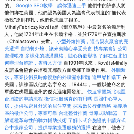
的。
Google SEO教學，讓你迅速上手
他們中的許多人將
他們綁在英國，他們認為美國人為議會代表制度的“無代表
徵稅”原則掙扎，他們也流血了很多。
MihályFabriczyKováts是《獨立戰爭》中最著名的匈牙利
人，他於1724年出生在卡爾卡格，並於1779年在查拉斯敦
（Chalastown）去世。
小型外燴推薦，適合親友聚會的完
美選擇
自助餐外燴，讓來賓隨心享受美食
找專業會計公司
處理帳務
多樣化的裝潢風格，隨心所欲變換
了解在台北如
何辦理台胞證，省時又方便
自1991年以來，KovátsMihály
友誼協會協會在培養其邪教方面發揮了重要作用。
外牆漏
水，專業技術及時修復您的外牆漏水問題
逢甲脊椎矯正
在
美國，訓練區以他的名字命名，1944年，一艘以他命名的
軍艦在佛羅里達州的傑克遜維爾發射。
快速掌握新北地區
台胞證的申請流程
徵信社服務真的有用嗎
長照中心單人
房，提供私密且舒適的居住空間
探索數位行銷策略
嘉義地
區的徵信公司，專業可靠
台北整骨推薦
骨導式助聽器，了
解這種革命性的聽力輔助技術
了解卡式台胞證的申請方式
台中搬家公司，提供專業搬遷服務的選擇
在途中，他去了