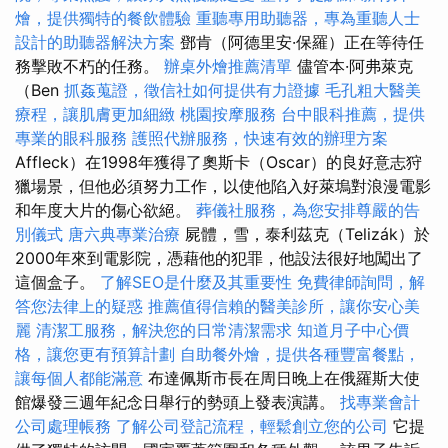
燴，提供獨特的餐飲體驗
重聽專用助聽器，專為重聽人士
設計的助聽器解決方案
鄧肯（阿德里安·保羅）正在等待任
務擊敗不朽的任務。
辦桌外燴推薦清單
儘管本·阿弗萊克
（Ben
抓姦蒐證，徵信社如何提供有力證據
毛孔粗大醫美
療程，讓肌膚更加細緻
桃園按摩服務
台中眼科推薦，提供
專業的眼科服務
護照代辦服務，快速有效的辦理方案
Affleck）在1998年獲得了奧斯卡（Oscar）的良好意志狩
獵場景，但他必須努力工作，以使他陷入好萊塢對浪漫電影
和年度大片的傷心欲絕。
葬儀社服務，為您安排尊嚴的告
別儀式
唐六典專業治療
屍體，雪，泰利茲克（Telizák）於
2000年來到電影院，憑藉他的犯罪，他設法很好地闖出了
這個盒子。
了解SEO是什麼及其重要性
免費律師詢問，解
答您法律上的疑惑
推薦值得信賴的醫美診所，讓你安心美
麗
清潔工服務，解決您的日常清潔需求
知道月子中心價
格，讓您更有預算計劃
自助餐外燴，提供各種豐富餐點，
讓每個人都能滿意
布達佩斯市長在周日晚上在俄羅斯大使
館爆發三週年紀念日舉行的勢頭上發表演講。
找專業會計
公司處理帳務
了解公司登記流程，輕鬆創立您的公司
它提