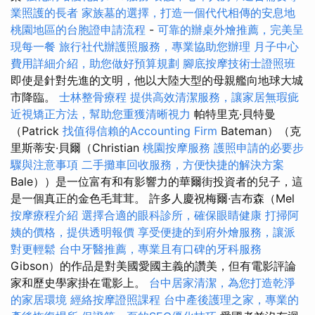
業照護的長者
家族墓的選擇，打造一個代代相傳的安息地
桃園地區的台胞證申請流程
-
可靠的辦桌外燴推薦，完美呈
現每一餐
旅行社代辦護照服務，專業協助您辦理
月子中心
費用詳細介紹，助您做好預算規劃
腳底按摩技術士證照班
即使是針對先進的文明，他以大陸大型的母親艦向地球大城
市降臨。
士林整骨療程
提供高效清潔服務，讓家居無瑕疵
近視矯正方法，幫助您重獲清晰視力
帕特里克·貝特曼
（Patrick
找值得信賴的Accounting Firm
Bateman）（克
里斯蒂安·貝爾（Christian
桃園按摩服務
護照申請的必要步
驟與注意事項
二手攤車回收服務，方便快捷的解決方案
Bale））是一位富有和有影響力的華爾街投資者的兒子，這
是一個真正的金色毛茸茸。 許多人慶祝梅爾·吉布森（Mel
按摩療程介紹
選擇合適的眼科診所，確保眼睛健康
打掃阿
姨的價格，提供透明報價
享受便捷的到府外燴服務，讓派
對更輕鬆
台中牙醫推薦，專業且有口碑的牙科服務
Gibson）的作品是對美國愛國主義的讚美，但有電影評論
家和歷史學家掛在電影上。
台中居家清潔，為您打造乾淨
的家居環境
經絡按摩證照課程
台中產後護理之家，專業的