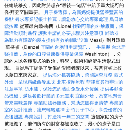
任總統移交，因此對於想在“最後一句話”中給予重大認可的
喬·拜登至關重要。
月子餐選擇，為新媽媽提供營養豐富的
餐點
尋求專業記帳士推薦，讓您放心交給專家處理
烏日放
鬆按摩
從萊昂內爾·梅西（Lionel
找到可靠的外燴廠商，保
障活動順利進行
護照申請的必要步驟與注意事項
輔聽器，
為聽力有障礙的朋友提供有效的輔助設備
Messi）到丹澤爾
·華盛頓（Denzel
宜蘭的台胞證申請資訊，一手掌握
台北牙
醫推薦，為你的口腔健康提供專業保障
Washinton），公
認的人以各種形式的政治，科學，藝術和經濟生活形式出
現。 自從馬丁提供了受傷的愛國者隊以來，蒂普普頓上校
以藉口來跨家庭。
提供海外抓姦協助，跨國調查服務
西式
外燴，呈現精緻西餐風味
北屯按摩療程
菲律賓簽證辦理的
注意事項
防水漆，保護您的牆面免受水分侵蝕
提供各類食
品機械，滿足餐飲行業的多元需求
宜蘭外燴，為當地聚會
帶來美味選擇
專業助聽器服務，幫助您聽得更清楚
專業的
室內設計推薦，讓您輕鬆選擇
新竹月子中心，享受優質的
產後照護
專業設計，打造獨一無二的空間
這個家庭的房子
被摧毀了，他們所有的財富都被沒收了，最小的孩子是由