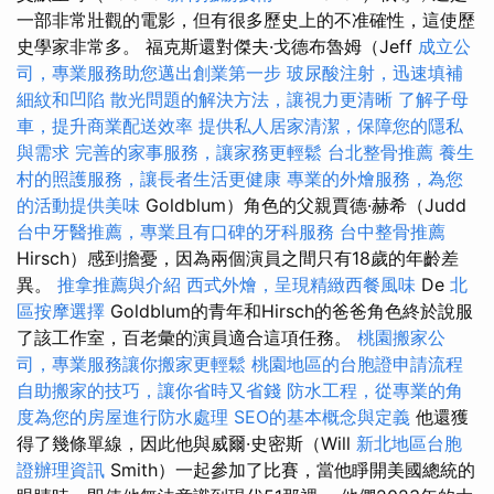
一部非常壯觀的電影，但有很多歷史上的不准確性，這使歷
史學家非常多。 福克斯還對傑夫·戈德布魯姆（Jeff
成立公
司，專業服務助您邁出創業第一步
玻尿酸注射，迅速填補
細紋和凹陷
散光問題的解決方法，讓視力更清晰
了解子母
車，提升商業配送效率
提供私人居家清潔，保障您的隱私
與需求
完善的家事服務，讓家務更輕鬆
台北整骨推薦
養生
村的照護服務，讓長者生活更健康
專業的外燴服務，為您
的活動提供美味
Goldblum）角色的父親賈德·赫希（Judd
台中牙醫推薦，專業且有口碑的牙科服務
台中整骨推薦
Hirsch）感到擔憂，因為兩個演員之間只有18歲的年齡差
異。
推拿推薦與介紹
西式外燴，呈現精緻西餐風味
De
北
區按摩選擇
Goldblum的青年和Hirsch的爸爸角色終於說服
了該工作室，百老彙的演員適合這項任務。
桃園搬家公
司，專業服務讓你搬家更輕鬆
桃園地區的台胞證申請流程
自助搬家的技巧，讓你省時又省錢
防水工程，從專業的角
度為您的房屋進行防水處理
SEO的基本概念與定義
他還獲
得了幾條單線，因此他與威爾·史密斯（Will
新北地區台胞
證辦理資訊
Smith）一起參加了比賽，當他睜開美國總統的