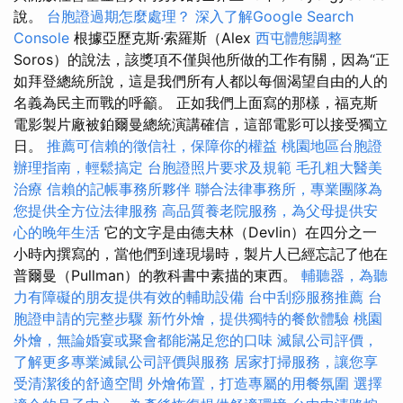
說。
台胞證過期怎麼處理？
深入了解Google Search
Console
根據亞歷克斯·索羅斯（Alex
西屯體態調整
Soros）的說法，該獎項不僅與他所做的工作有關，因為“正
如拜登總統所說，這是我們所有人都以每個渴望自由的人的
名義為民主而戰的呼籲。 正如我們上面寫的那樣，福克斯
電影製片廠被鉑爾曼總統演講確信，這部電影可以接受獨立
日。
推薦可信賴的徵信社，保障你的權益
桃園地區台胞證
辦理指南，輕鬆搞定
台胞證照片要求及規範
毛孔粗大醫美
治療
信賴的記帳事務所夥伴
聯合法律事務所，專業團隊為
您提供全方位法律服務
高品質養老院服務，為父母提供安
心的晚年生活
它的文字是由德夫林（Devlin）在四分之一
小時內撰寫的，當他們到達現場時，製片人已經忘記了他在
普爾曼（Pullman）的教科書中素描的東西。
輔聽器，為聽
力有障礙的朋友提供有效的輔助設備
台中刮痧服務推薦
台
胞證申請的完整步驟
新竹外燴，提供獨特的餐飲體驗
桃園
外燴，無論婚宴或聚會都能滿足您的口味
滅鼠公司評價，
了解更多專業滅鼠公司評價與服務
居家打掃服務，讓您享
受清潔後的舒適空間
外燴佈置，打造專屬的用餐氛圍
選擇