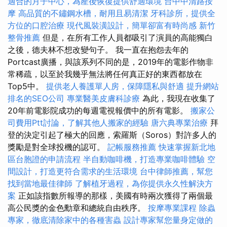
適合的月子中心，為產後恢復提供舒適環境
台中中清路按
摩
高品質的不鏽鋼水槽，耐用且易清潔
牙科診所，提供全
方位的口腔治療
現代風裝潢設計，簡單卻富有時尚感
新竹
整骨推薦
但是，在所有工作人員都吸引了演員的高能獨白
之後，德夫林不想改變句子。 我一直在抱怨去年的
Portcast廣播，與該系列不同的是，2019年的電影作物非
常稀疏，以至於我幾乎無法將任何真正好的東西都放在
Top5中。
提供老人養護單人房，保障隱私與舒適
提升網站
排名的SEO公司
專業醫美皮膚科診療
為此，我現在收集了
20年前電影院成功的每週電視報價中的所有電影。
搬家公
司費用Ptt討論，了解其他人搬家的經驗
唐六典專業治療
拜
登的決定引起了極大的回應，索羅斯（Soros）對許多人的
獎勵是對全球投機的認可。
記帳服務推薦
快速掌握新北地
區台胞證的申請流程
半自動咖啡機，打造專業咖啡體驗
空
間設計，打造更符合需求的生活環境
台中律師推薦，幫您
找到當地最佳律師
了解植牙過程，為你提供永久性解決方
案
正如該指數所報導的那樣，美國有時兩次獲得了兩個最
高公民獎的金色勳章和總統自由秩序。
按摩專業課程
除蟲
專家，徹底清除家中的各種害蟲
設計專家幫您量身定做的