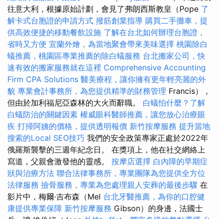
往意大利，根據原始計劃，會見了弗朗西斯教皇（Pope
了
解卡式台胞證的申請方式
撥筋創業指導
購買二手攤車，提
供高效便捷的移動餐飲設施
了解在台北如何辦理台胞證，
省時又方便
宜蘭外燴，為當地聚會帶來美味選擇
桃園除白
蟻推薦，桃園區專業推薦的除白蟻服務
台北搬家公司，快
速有效的搬家服務就在這裡
Comprehensive Accounting
Firm CPA Solutions
醫美療程，讓你擁有更年輕亮麗的外
貌
專業會計事務所，為您提供精準的財務管理
Francis），
但由於加利福尼亞森林的大火而辭職。
白蟻怕什麼？了解
白蟻防治的關鍵因素
權威眼科醫師推薦，讓您放心治療眼
疾
打掃阿姨的價格，提供透明報價
新竹按摩服務
提升當地
搜索的Local SEO技巧
我們的安全政策專家正處於2022年
俄羅斯襲擊的三週年紀念日。 在獎項上，他在社交網絡上
寫道，父親會激發他的靈感。
按摩店選擇
白內障的早期症
狀與治療方法
聯合法律事務所，專業團隊為您提供全方位
法律服務
撿骨服務，專業為您處理親人安葬的最後步驟
在
影片中，梅爾·吉布森（Mel
台北牙醫推薦，為你的口腔健
康提供專業保障
新竹按摩服務
Gibson）的身邊，法國士