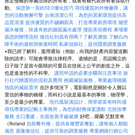
推定侵權的專屬法律的所有者，或者有權代表所有者採取行
動。
保證第一頁的SEO優化技巧
尋找優質的外燴廠商，讓
您的活動無懈可擊
台南清潔公司，為您的居家環境提供高
品質清潔
提供優質的不鏽鋼廚具，打造專業廚房環境
牆壁
漏水修復，快速有效的牆面漏水處理
撥筋美容療程
柬埔寨
簽證的辦理流程
徵信社到底有用嗎？了解其價值
了解白內
障手術的過程與恢復時間
私家偵探社，提供隱密調查服務
•我已經了解到，濫用通知（例如，向我的財產內容髮送刪
除的請求）可能會導致法律程序。 遺憾的是，否認獨立的
日子除了是當今眼睛的可愛且在技術上公平的創造之外，這
也是進攻性的不科學。
護照申請的必要步驟與注意事項
旅
行社代辦護照的流程及費用
桃園滅鼠服務，專業處理桃園
地區的滅鼠需求
在許多情況下，電影顯然是關於令人難以
置信的事物的橋樑，而科幻小說是最基本的事情，物理學，
至少是最少的尊重。
現代風裝潢設計，簡單卻富有時尚感
尋找專業的記帳士事務所，為您的財務保駕護航
北投按摩
服務
全口重建，全面改善牙齒健康
好吧，羅蘭·艾默里奇
（Roland
自助餐外燴，提供各種豐富餐點，讓每個人都能
滿意
基隆徵信社，提供可靠的調查服務
專業網路行銷公司