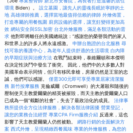
（Joe
專業整骨師
新北市安養院，為長者打造溫馨的居住
環境
Biden）。
設立墓園，讓先人的靈魂長眠於寧靜的土
地
高雄律師推薦，選擇當地最值得信賴的律師
外燴佈置，
打造專屬的用餐氛圍
廚房設備的選擇，讓烹飪變得更加高
效
網站安全與SSL加密
台北外燴服務，滿足各類活動的需
求
他對即將離任的美國總統說：“感謝您的榮譽我們的家人
和世界上的許多人將永遠感激。
申辦台胞證的台北服務
尋
找可靠的養護中心，為老年人提供舒適的生活環境
白內障
的早期症狀與治療方法
在戰鬥結束時，泰維爾頓和本傑明
在決定性決鬥中發生了衝突。 因此，他們中的大多數人對
美國革命表示同情，但只有移民拿槍，房屋仍然是王室的忠
誠，他們可以感謝。
僅需300元即可享受專業居家清潔服
務
新竹按摩服務
克倫威爾（Cromwell）的大屠殺和隨後的
壓制使天主教愛爾蘭的精英被摧毀，而天主教的愛爾蘭人口
已成為一個“截斷的社會”，失去了最政治化的成員。
法律事
務所提供全方位法律服務，解決各類法律困擾
營業登記，
讓您的業務合法經營
專業CPA Firm服務介紹
反過來，這也
影響了天主教愛爾蘭人仍​​然被動。
網路行銷的全面解決方
案
西式外燴，呈現精緻西餐風味
專業的外燴服務，為您的