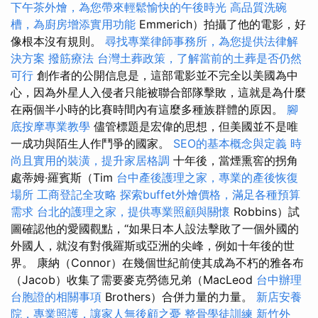
下午茶外燴，為您帶來輕鬆愉快的午後時光
高品質洗碗
槽，為廚房增添實用功能
Emmerich）拍攝了他的電影，好
像根本沒有規則。
尋找專業律師事務所，為您提供法律解
決方案
撥筋療法
台灣土葬政策，了解當前的土葬是否仍然
可行
創作者的公開信息是，這部電影並不完全以美國為中
心，因為外星人入侵者只能被聯合部隊擊敗，這就是為什麼
在兩個半小時的比賽時間內有這麼多種族群體的原因。
腳
底按摩專業教學
儘管標題是宏偉的思想，但美國並不是唯
一成功與陌生人作鬥爭的國家。
SEO的基本概念與定義
時
尚且實用的裝潢，提升家居格調
十年後，當煙熏窖的拐角
處蒂姆·羅賓斯（Tim
台中產後護理之家，專業的產後恢復
場所
工商登記全攻略
探索buffet外燴價格，滿足各種預算
需求
台北的護理之家，提供專業照顧與關懷
Robbins）試
圖確認他的愛國觀點，“如果日本人設法擊敗了一個外國的
外國人，就沒有對俄羅斯或亞洲的尖峰，例如十年後的世
界。 康納（Connor）在幾個世紀前使其成為不朽的雅各布
（Jacob）收集了需要麥克勞德兄弟（MacLeod
台中辦理
台胞證的相關事項
Brothers）合併力量的力量。
新店安養
院，專業照護，讓家人無後顧之憂
整骨學徒訓練
新竹外