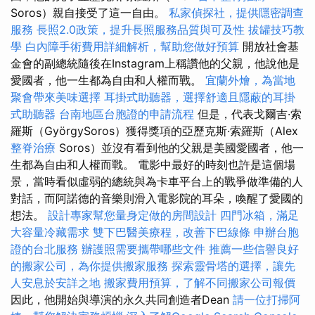
Soros）親自接受了這一自由。
私家偵探社，提供隱密調查
服務
長照2.0政策，提升長照服務品質與可及性
拔罐技巧教
學
白內障手術費用詳細解析，幫助您做好預算
開放社會基
金會的副總統隨後在Instagram上稱讚他的父親，他說他是
愛國者，他一生都為自由和人權而戰。
宜蘭外燴，為當地
聚會帶來美味選擇
耳掛式助聽器，選擇舒適且隱蔽的耳掛
式助聽器
台南地區台胞證的申請流程
但是，代表戈爾吉·索
羅斯（GyörgySoros）獲得獎項的亞歷克斯·索羅斯（Alex
整脊治療
Soros）並沒有看到他的父親是美國愛國者，他一
生都為自由和人權而戰。 電影中最好的時刻也許是這個場
景，當時看似虛弱的總統與為卡車平台上的戰爭做準備的人
對話，而阿諾德的音樂則滑入電影院的耳朵，喚醒了愛國的
想法。
設計專家幫您量身定做的房間設計
四門冰箱，滿足
大容量冷藏需求
雙下巴醫美療程，改善下巴線條
申辦台胞
證的台北服務
辦護照需要攜帶哪些文件
推薦一些信譽良好
的搬家公司，為你提供搬家服務
探索靈骨塔的選擇，讓先
人安息於安詳之地
搬家費用預算，了解不同搬家公司報價
因此，他開始與導演的永久共同創造者Dean
請一位打掃阿