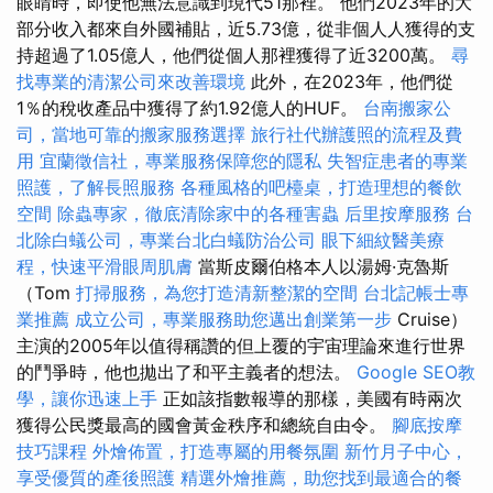
眼睛時，即使他無法意識到現代51那裡。 他們2023年的大
部分收入都來自外國補貼，近5.73億，從非個人人獲得的支
持超過了1.05億人，他們從個人那裡獲得了近3200萬。
尋
找專業的清潔公司來改善環境
此外，在2023年，他們從
1％的稅收產品中獲得了約1.92億人的HUF。
台南搬家公
司，當地可靠的搬家服務選擇
旅行社代辦護照的流程及費
用
宜蘭徵信社，專業服務保障您的隱私
失智症患者的專業
照護，了解長照服務
各種風格的吧檯桌，打造理想的餐飲
空間
除蟲專家，徹底清除家中的各種害蟲
后里按摩服務
台
北除白蟻公司，專業台北白蟻防治公司
眼下細紋醫美療
程，快速平滑眼周肌膚
當斯皮爾伯格本人以湯姆·克魯斯
（Tom
打掃服務，為您打造清新整潔的空間
台北記帳士專
業推薦
成立公司，專業服務助您邁出創業第一步
Cruise）
主演的2005年以值得稱讚的但上覆的宇宙理論來進行世界
的鬥爭時，他也拋出了和平主義者的想法。
Google SEO教
學，讓你迅速上手
正如該指數報導的那樣，美國有時兩次
獲得公民獎最高的國會黃金秩序和總統自由令。
腳底按摩
技巧課程
外燴佈置，打造專屬的用餐氛圍
新竹月子中心，
享受優質的產後照護
精選外燴推薦，助您找到最適合的餐