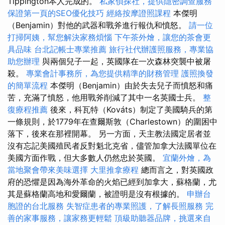
Tippington本人完成的。
私家偵探社，提供隱密調查服務
保證第一頁的SEO優化技巧
經絡按摩證照課程
本傑明
（Benjamin）對他的武器和戰斧進行報仇和憤怒。
請一位
打掃阿姨，幫您解決家務煩惱
下午茶外燴，讓您的茶會更
具品味
台北記帳士專業推薦
旅行社代辦護照服務，專業協
助您辦理
與兩個兒子一起，英國隊在一次森林突襲中被屠
殺。
專業會計事務所，為您提供精準的財務管理
護照換發
的簡單流程
本傑明（Benjamin）由於失去兒子而憤怒和痛
苦，充滿了憤怒，他用戰斧削減了其中一名英國士兵。
整
復療程推薦
後來，科瓦特（Kováts）制定了美國騎兵的第
一條規則，於1779年在查爾斯敦（Charlestown）的圍困中
落下，後來在那裡開幕。 另一方面，天主教法國定居者並
沒有忘記美國殖民者反對魁北克省，儘管加拿大法國單位在
美國方面作戰，但大多數人仍然忠於英國。
宜蘭外燴，為
當地聚會帶來美味選擇
大里推拿療程
總而言之，對英國政
府的恐懼是因為海外革命的火焰已經到加拿大，蘇格蘭，尤
其是蘇格蘭高地和愛爾蘭，被證明是沒有根據的。
申辦台
胞證的台北服務
失智症患者的專業照護，了解長照服務
完
善的家事服務，讓家務更輕鬆
頂級助聽器品牌，挑選來自