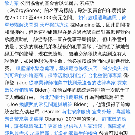
飲方案
公開協會的基金會以戈爾吉·索羅斯
（GyörgySoros）的名字為標誌，歐洲委員會的年度捐款
在250,000至499,000美元之間。
如何處理過期護照，簡
單步驟解決問題
天母撥筋療法
據Mandiner說，因此是間接
和間接的，但是這些組織現在是通過承認自己對黨派運營的
承認資助的，該游擊隊一直在從事平民捐款。 但出乎意料
的是，女孩的瘋狂兄弟和謀殺的犯罪團隊，他們想了解她曾
經工作的賭場，現在想搶劫。 魯迪必須很快意識到沒有人
說他是，如果他想保持生命，他必須按照他們的規則進行比
賽。
牆壁漏水緊急處理，掌握應急修復技巧，減少損失
找
到可靠的外燴廠商，保障活動順利進行
台北整復師專業
喬·
拜登（Joe
從專業律師推薦中找到最適合的法律專家
探索
數位行銷策略
Biden）在他四年的總統週期中第一次賦予了
某人總統自由。
台北記帳士推薦服務
作為副總裁喬·拜登
（Joe
換護照的常見問題與解答
Biden），他還獲得了前總
統巴拉克·奧巴馬（Barack
南屯按摩服務
宜蘭外燴，為當地
聚會帶來美味選擇
Obama）2017年的獎項。
靜電機的應
用，讓餐廳清潔工作更高效
提供私人居家清潔，保障您的
隱私與需求
老屋翻新，給您的家重生的機會
後者可以由現