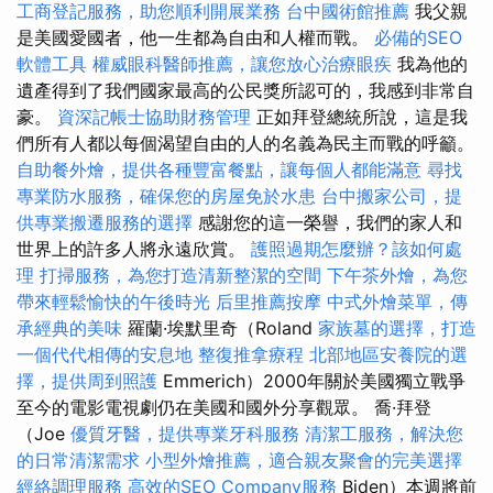
工商登記服務，助您順利開展業務
台中國術館推薦
我父親
是美國愛國者，他一生都為自由和人權而戰。
必備的SEO
軟體工具
權威眼科醫師推薦，讓您放心治療眼疾
我為他的
遺產得到了我們國家最高的公民獎所認可的，我感到非常自
豪。
資深記帳士協助財務管理
正如拜登總統所說，這是我
們所有人都以每個渴望自由的人的名義為民主而戰的呼籲。
自助餐外燴，提供各種豐富餐點，讓每個人都能滿意
尋找
專業防水服務，確保您的房屋免於水患
台中搬家公司，提
供專業搬遷服務的選擇
感謝您的這一榮譽，我們的家人和
世界上的許多人將永遠欣賞。
護照過期怎麼辦？該如何處
理
打掃服務，為您打造清新整潔的空間
下午茶外燴，為您
帶來輕鬆愉快的午後時光
后里推薦按摩
中式外燴菜單，傳
承經典的美味
羅蘭·埃默里奇（Roland
家族墓的選擇，打造
一個代代相傳的安息地
整復推拿療程
北部地區安養院的選
擇，提供周到照護
Emmerich）2000年關於美國獨立戰爭
至今的電影電視劇仍在美國和國外分享觀眾。 喬·拜登
（Joe
優質牙醫，提供專業牙科服務
清潔工服務，解決您
的日常清潔需求
小型外燴推薦，適合親友聚會的完美選擇
經絡調理服務
高效的SEO Company服務
Biden）本週將前