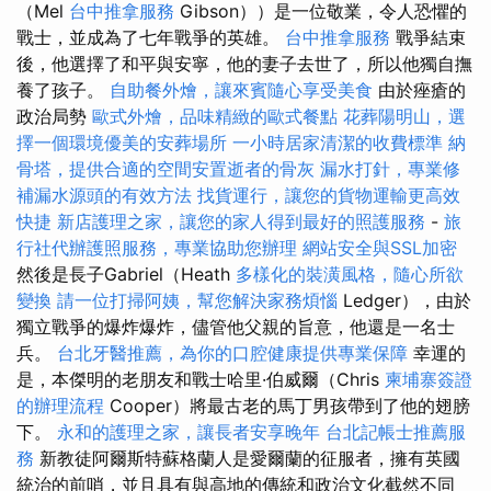
（Mel
台中推拿服務
Gibson））是一位敬業，令人恐懼的
戰士，並成為了七年戰爭的英雄。
台中推拿服務
戰爭結束
後，他選擇了和平與安寧，他的妻子去世了，所以他獨自撫
養了孩子。
自助餐外燴，讓來賓隨心享受美食
由於痤瘡的
政治局勢
歐式外燴，品味精緻的歐式餐點
花葬陽明山，選
擇一個環境優美的安葬場所
一小時居家清潔的收費標準
納
骨塔，提供合適的空間安置逝者的骨灰
漏水打針，專業修
補漏水源頭的有效方法
找貨運行，讓您的貨物運輸更高效
快捷
新店護理之家，讓您的家人得到最好的照護服務
-
旅
行社代辦護照服務，專業協助您辦理
網站安全與SSL加密
然後是長子Gabriel（Heath
多樣化的裝潢風格，隨心所欲
變換
請一位打掃阿姨，幫您解決家務煩惱
Ledger），由於
獨立戰爭的爆炸爆炸，儘管他父親的旨意，他還是一名士
兵。
台北牙醫推薦，為你的口腔健康提供專業保障
幸運的
是，本傑明的老朋友和戰士哈里·伯威爾（Chris
柬埔寨簽證
的辦理流程
Cooper）將最古老的馬丁男孩帶到了他的翅膀
下。
永和的護理之家，讓長者安享晚年
台北記帳士推薦服
務
新教徒阿爾斯特蘇格蘭人是愛爾蘭的征服者，擁有英國
統治的前哨，並且具有與高地的傳統和政治文化截然不同