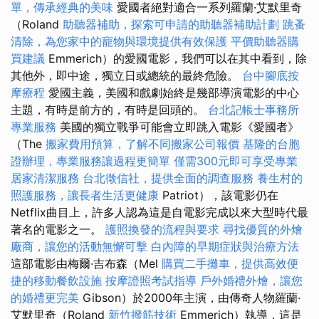
單，傳承經典的美味
愛國者絕對適合一系列羅蘭·艾默里奇
（Roland
助聽器補助，探索可申請的助聽器補助計劃
跳蚤
清除，為您家中的寵物與環境提供有效保護
平價助聽器購
買建議
Emmerich）的愛國電影，我們可以在其中看到，除
其他外，即中途，獨立日或總統的最終危險。
台中腳底按
摩療程
愛國主義，美國和戲劇始終是幾部導演電影的中心
主題，有時是前方的，有時是回頭的。
台北記帳士事務所
專業服務
美國的獨立戰爭可能會立即跳入電影《愛國者》
（The
搬家費用預算，了解不同搬家公司報價
基隆的台胞
證辦理，專業服務讓過程更簡單
僅需300元即可享受專業
居家清潔服務
台北徵信社，提供全面的調查服務
養生村的
照護服務，讓長者生活更健康
Patriot），該電影仍在
Netflix曲目上，許多人認為這是自電影完成以來大型時代最
著名的電影之一。
護照換發的流程與要求
尋找優質的外燴
廠商，讓您的活動無懈可擊
白內障的早期症狀與治療方法
這部電影由梅爾·吉布森（Mel
購買二手攤車，提供高效便
捷的移動餐飲設施
按摩證照考試指導
戶外婚禮外燴，讓您
的婚禮更完美
Gibson）於2000年主演，由傳奇人物羅蘭·
艾默里奇（Roland
新竹撥筋技術
Emmerich）執導，這是