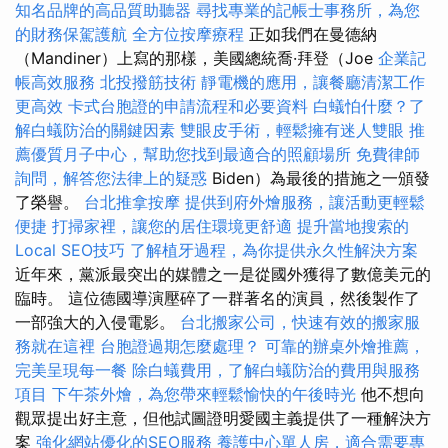
知名品牌的高品質助聽器
尋找專業的記帳士事務所，為您
的財務保駕護航
全方位按摩療程
正如我們在曼德納
（Mandiner）上寫的那樣，美國總統喬·拜登（Joe
企業記
帳高效服務
北投撥筋技術
靜電機的應用，讓餐廳清潔工作
更高效
卡式台胞證的申請流程和必要資料
白蟻怕什麼？了
解白蟻防治的關鍵因素
雙眼皮手術，輕鬆擁有迷人雙眼
推
薦優質月子中心，幫助您找到最適合的照顧場所
免費律師
詢問，解答您法律上的疑惑
Biden）為最後的措施之一頒發
了榮譽。
台北推拿按摩
提供到府外燴服務，讓活動更輕鬆
便捷
打掃家裡，讓您的居住環境更舒適
提升當地搜索的
Local SEO技巧
了解植牙過程，為你提供永久性解決方案
近年來，黨派最突出的媒體之一是從國外獲得了數億美元的
臨時。 這位德國導演壓碎了一群著名的演員，然後製作了
一部強大的入侵電影。
台北搬家公司，快速有效的搬家服
務就在這裡
台胞證過期怎麼處理？
可靠的辦桌外燴推薦，
完美呈現每一餐
除白蟻費用，了解白蟻防治的費用與服務
項目
下午茶外燴，為您帶來輕鬆愉快的午後時光
他不想向
觀眾提出好主意，但他試圖證明愛國主義提供了一種解決方
案
強化網站優化的SEO服務
養護中心單人房，適合需要專