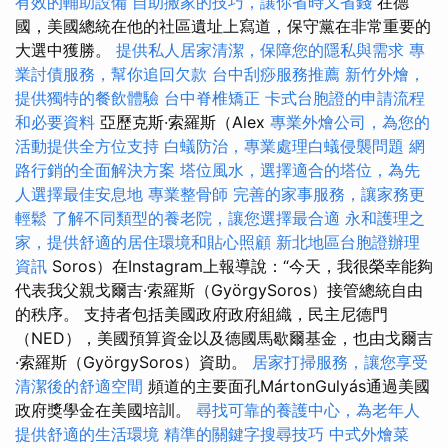
有效的輔助設備
自助搬家的技巧，讓你省時又省錢
在德
國，美國總統在他的社區遺址上寫道，保守黨在非常重要的
大選中獲勝。
提供私人居家清潔，保障您的隱私與需求
專
業討債服務，幫你追回欠款
台中刮痧服務推薦
新竹外燴，
提供獨特的餐飲體驗
台中脊椎矯正
卡式台胞證的申請流程
和必要資料
亞歷克斯·索羅斯（Alex
專業外燴公司，為您的
活動提供全方位支持
白蟻防治，專業處理白蟻侵襲問題
網
路行銷的全面解決方案
塔位風水，選擇適合的塔位，為先
人選擇最佳安息地
專業整骨師
完善的家事服務，讓家務更
輕鬆
了解不同類型的養老院，讓您選擇最合適
永和護理之
家，提供舒適的居住環境和貼心照顧
新北地區台胞證辦理
資訊
Soros）在Instagram上報導說：“今天，我很榮幸能夠
代表我父親戈爾吉·索羅斯（GyörgySoros）接管總統自由
的秩序。 支持者包括美國政府政府組織，民主尼德門
（NED），美國預算資金以及德國馬歇爾基金，也由戈爾吉
·索羅斯（GyörgySoros）資助。
居家打掃服務，讓您享受
清潔後的舒適空間
頻道的主要面孔MártonGulyás通過美國
政府獎學金在美國培訓。
尋找可靠的養護中心，為老年人
提供舒適的生活環境
精準的關鍵字搜尋技巧
中式外燴菜