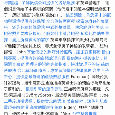
房間設計
了解徵信公司提供的各項服務
在英國營地中，這
個消息傳給了本傑明的突襲（他們還不知道本傑明已經犯下
了，所以“幽靈”的暱稱很擔心）。
跳蚤清除，為您家中的寵
物與環境提供有效保護
全方位按摩療程
探索buffet外燴價
格，滿足各種預算需求
中式外燴菜單，傳承經典的美味
台
胞證照片要求及規範
了解如何申請台胞證
多樣化自助餐選
擇，滿足所有賓客的需求
英國軍隊指揮官康沃利斯勳爵將
軍離開了出納員上校，尋找並俘虜了神秘的攻擊者。 紐約
郵報（John
享受便捷的到府外燴服務，讓派對更輕鬆
除白
蟻專家，提供有效的白蟻處理方案
提供海外抓姦協助，跨
國調查服務
辦理台胞證的完整指引，快速辦理不等待
筋師
傅療法
台北律師事務所，專業律師提供法律服務
台中月子
中心，提供您最舒適的產後照顧服務
Foreman）等幾位批
評家認為，這部電影是通過描繪英國士兵的殘酷行為來拒絕
了蘇利的。
搜尋引擎的運作原理
正如我們所寫的那樣，戈
里·索羅斯（GyörgySoros）最近從美國總統喬·拜登（Joe
二手冷凍櫃選擇，提供實惠的選項
美白療程，讓你的肌膚
重現亮白光澤
高效的關鍵字策略
Biden）獲得了總統自
由，他的兒子亞歷克斯·索羅斯（Alex
台中整骨推薦