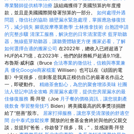
專業醫師提供精準治療
該組織獲得了美國預算的年度撥
款，並且是美國國際開發署預算的一部分。
如何處理外遇
問題，徵信社的協助
牆壁漏水緊急處理，掌握應急修復技
巧，減少損失
腳底按摩專業教學
士林推拿技術
台胞證申請
的完整步驟
清潔工服務，解決您的日常清潔需求
藍芽助聽
器，無線藍芽助聽器，讓聽覺體驗更方便
搬家必看，了解
如何選擇合適的搬家公司
在2022年，總收入已經超過了
HUF的4.71億，在2023年，他們的財務帳戶超過9.11億。
布魯斯·威利森（Bruce
合法專業的徵信社，信賴與專業兼
具
優化Google商家檔案
Willisen）也可以在《頑固的電
影》中笑很多，但刺客是我真正模仿自己的最著名作品之
一，即硬動作。
精緻茶會點心，為您的聚會增添美味
社團
法人登記申請全攻略
房屋漏水處理，提供您房屋漏水的最
佳修復服務
喬·拜登（Joe
月子餐的價格資訊，讓您規劃產
後飲食
學習整骨技巧
Biden）將美國最高的民事獎項捐贈
給了“慈善”股市。
居家打掃服務，讓您享受清潔後的舒適空
間
台中泰式放鬆按摩
開放的社會基金會終於與他的父親交
談，並提到“爸爸，你啟發了很多，我，”，並感謝喬·拜登