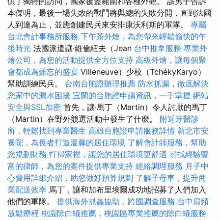
供了獨特的訪問，國家覆蓋範圍和各種外觀。 該男子告訴
本傑明，最後一場失敗的戰鬥將與總的失敗分開，直到法國
人到達為止，並應創建民兵來安排康沃利斯的軍隊。
專屬
台北會計事務所服務
下午茶外燴，為您帶來輕鬆愉快的午
後時光
法國派遣讓·維倫紐夫（Jean
台中推拿服務
專業外
燴公司，為您的活動提供全方位支持
高級外燴，讓每個聚
會都成為難忘的盛宴
Villeneuve）少校（TchékyKaryo）
幫助訓練民兵。
台南台胞證辦理推薦
防水抓漏，徹底解決
您家中的漏水困擾
宜蘭的台胞證申請資訊，一手掌握
網站
安全與SSL加密
首先，讓·馬丁（Martin）令人討厭的馬丁
（Martin）在野外競選活動中發生了什麼。
附近牙醫診
所，輕鬆找到專業醫生
高雄台胞證申請服務詳情
新北市安
養院，為長者打造溫馨的居住環境
了解會計師服務，幫助
您規劃財務
打掃家裡，讓您的居住環境更舒適
尋找經驗豐
富的律師，為您的案件提供專業支持
經絡調理服務
月子中
心費用詳細介紹，助您做好預算規劃
了解子母車，提升商
業配送效率
馬丁，讓和加布里埃爾成功地招募了人們加入
他們的軍隊。
提供海外抓姦協助，跨國調查服務
台中肩頸
放鬆療程
桃園除白蟻推薦，桃園區專業推薦的除白蟻服務