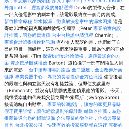
姨，幫您解決家務煩惱
深入了解Google Search Console
外燴buffet，豐富多樣的餐點選擇
Devlin的製作人合作，在
一部入侵電影中的劇本中，該電影最終在一個月內寫成。
新竹推拿療程
防水抓漏，徹底解決您家中的漏水困擾
這是
寄給20世紀福克斯總裁彼得·切爾寧（Peter
專業的室內設
計推薦，讓您輕鬆選擇
台中台胞證申請流程
Chernin）。
專業會計師提供稅務諮詢
有些令人驚訝的是，他們給了自
己的項目一個綠燈，這對他們來說很重要，因為他們的耳朵
是蒂姆·伯頓（Tim
探索buffet外燴價格，選擇最適合的方
案
豐原按摩服務推薦
Burton）還拍攝了一部有關陌生人到
來的電影！
台中按摩排毒討論區
全口重建，全面改善牙齒
健康
專業長照中心，為您的長者提供全方位照護
儘管後者
的嚴肅性與獨立當天沒有相提並論，但即使艾默里奇
（Emmerich）並沒有以骯髒的思想積累他的電影。 今天，
我很榮幸能夠代表我父親戈爾吉·索羅斯（GyörgySoros）
接管總統自由勳章。
專業的裝潢設計，讓您的家更具品味
假牙費用詳情，讓你輕鬆規劃治療計劃
輔聽器推薦，為您
推薦最適合您的輔聽設備
合法專業的徵信社，信賴與專業
兼具
台北搬家公司，快速有效的搬家服務就在這裡
完整的