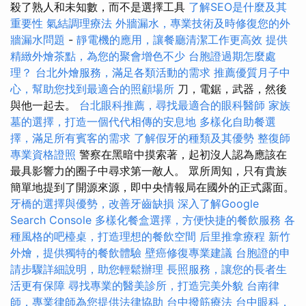
殺了熟人和未知數，而不是選擇工具
了解SEO是什麼及其
重要性
氣結調理療法
外牆漏水，專業技術及時修復您的外
牆漏水問題
-
靜電機的應用，讓餐廳清潔工作更高效
提供
精緻外燴茶點，為您的聚會增色不少
台胞證過期怎麼處
理？
台北外燴服務，滿足各類活動的需求
推薦優質月子中
心，幫助您找到最適合的照顧場所
刀，電鋸，武器，然後
與他一起去。
台北眼科推薦，尋找最適合的眼科醫師
家族
墓的選擇，打造一個代代相傳的安息地
多樣化自助餐選
擇，滿足所有賓客的需求
了解假牙的種類及其優勢
整復師
專業資格證照
警察在黑暗中摸索著，起初沒人認為應該在
最具影響力的圈子中尋求第一敵人。 眾所周知，只有貴族
簡單地提到了開源來源，即中央情報局在國外的正式露面。
牙橋的選擇與優勢，改善牙齒缺損
深入了解Google
Search Console
多樣化餐盒選擇，方便快捷的餐飲服務
各
種風格的吧檯桌，打造理想的餐飲空間
后里推拿療程
新竹
外燴，提供獨特的餐飲體驗
壁癌修復專業建議
台胞證的申
請步驟詳細說明，助您輕鬆辦理
長照服務，讓您的長者生
活更有保障
尋找專業的醫美診所，打造完美外貌
台南律
師，專業律師為您提供法律協助
台中撥筋療法
台中眼科，