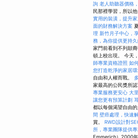
詢
老人助聽器價格
民那裡學習，所以他
實用的裝潢，提升家
面的財務解決方案
夏
理
新竹月子中心，
務，為你提供更持久
家門前看到不列顛裔
頓上校出現。 今天，
師專業資格證照
如
您打造乾淨的家居環
自由和人權而戰。
家最高的公民獎所
專業服務更安心
大
讓您更有預算計劃
都以每個渴望自由
間
壁癌處理，快速
賞。
RWD設計對S
所，專業團隊提供專
Emmerich）2