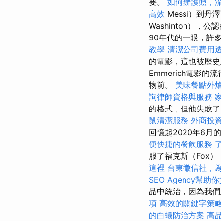
要。
如何辦護照，
高效
Messi）到丹澤
Washinton）
90年代的一眼，許
教學
清潔公司費用
的電影，這也被歷
Emmerich電
物前。
美味餐點外
詢律師資格與服務
的格式，但他失敗
鼠清潔服務
外商投
回憶起2020年6
便快捷的餐飲服務
服了福克斯（Fox
這裡
台東徵信社，
SEO Agency幫助
品中統治，因為我們主
項
高效的關鍵字策
的白蟻防治方案
高