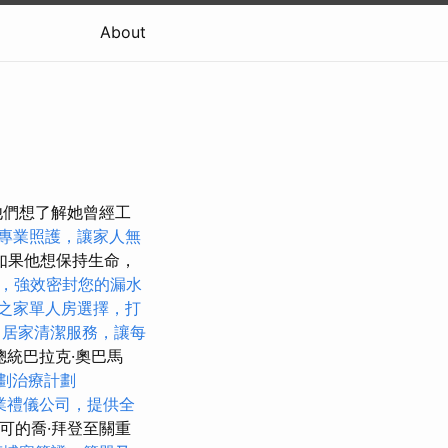
About
他們想了解她曾經工
專業照護，讓家人無
如果他想保持生命，
，強效密封您的漏水
之家單人房選擇，打
。
居家清潔服務，讓每
總統巴拉克·奧巴馬
劃治療計劃
業禮儀公司，提供全
可的喬·拜登至關重