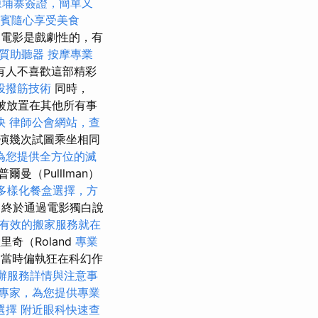
柬埔寨簽證，簡單又
賓隨心享受美食
這部電影是戲劇性的，有
質助聽器
按摩專業
有人不喜歡這部精彩
投撥筋技術
同時，
壞被放置在其他所有事
快
律師公會網站，查
演幾次試圖乘坐相同
為您提供全方位的滅
普爾曼（Pulllman）
多樣化餐盒選擇，方
in）終於通過電影獨白說
有效的搬家服務就在
里奇（Roland
專業
法，當時偏執狂在科幻作
辦服務詳情與注意事
專家，為您提供專業
選擇
附近眼科快速查