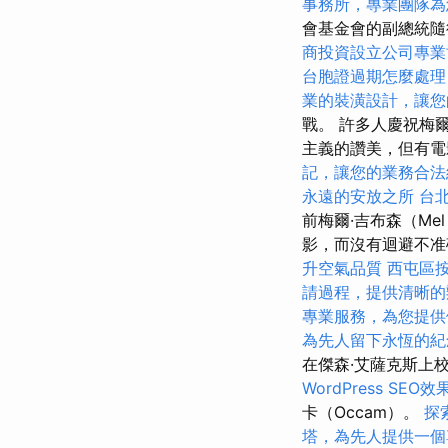
事務所，專業團隊為
會基金會的副總統隨
商投資設立公司專業
台胞證過期怎麼處理
業的裝潢設計，讓您
戰。 許多人慶祝梅爾
主義的讚美，但有電
記，讓您的業務合法
永遠的安放之所
台
前梅爾·吉布森（Me
影，而沒有迴避不准
升空氣品質
西屯區
請過程，提供清晰的
專業服務，為您提供
為先人留下永恆的紀
在傑森·艾薩克斯上
WordPress SEO效
卡（Occam）。
探
塔，為先人提供一個