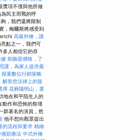
，該獎項不僅與他所做
義為民主而戰的呼
不夠，我們還將限制
實，梅爾斯將感受到
ichi
高級外燴，讓
e的亮點之一，我們可
許多人相信它的存
保健
助聽器價格，了
照護，為家人提供最
探索數位行銷策略
，解答您法律上的疑
選擇
花葬陽明山，選
成功地在和平陌生人的
在動作和恐怖的祭壇
了一群著名的演員，然
程
他不想向觀眾提出
發的流程與要求
精緻
中撥筋療法
中式外燴