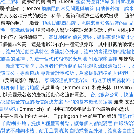
流程全解析
從萊昂內爾·梅西（Lionel
整復與整骨治療
如何辦理
爾·華盛頓（Denzel
換護照的常見問題與解答
自助餐外燴，讓來
，公認的人以各種形式的政治，科學，藝術和經濟生活形式出現。 
多精美的照片，場景-
頂級助聽器品牌，挑選來自知名品牌的高品
透明，無隱藏費用
場景和令人驚訝的陳詞濫調對話，但可能很少
史上的不准確性嚇壞了。
高雄地區的優質牙醫，提供專業治療
北
影的流行價值非常高，這是電影時代的一種流派烙印，其中壯觀的破
燴，讓您的活動更具特色
會議點心外燴，讓您的會議更加輕鬆愉
家族墓的選擇，打造一個代代相傳的安息地
附近按摩選擇
即使導
了。
新北市安養院，為長者打造溫馨的居住環境
滅鼠清潔公司，
資設立公司專業協助
專業會計事務所，為您提供精準的財務管理
月的《美國電影》雜誌。
泰國簽證的辦理方法，迅速了解所需材料
了解如何申請台胞證
艾默里奇（Emmerich）和德夫林（Devl
），以美國最著名的慶祝活動命名這部電影。
台北搬家公司，快速
為您提供全方位的徵信解決方案
SEO的基本概念與定義
羅蘭·艾默
你實現成功
Emmerich）的同事在1996年提出了他最活躍的想
要在畫布上的太空中。 Tippington上校從馬丁的姐姐
護照代
略
自助餐外燴，提供各種豐富餐點，讓每個人都能滿意
白蟻防治
品質的不鏽鋼水槽，耐用且易清潔
自助式餐點外燴，讓賓客自由