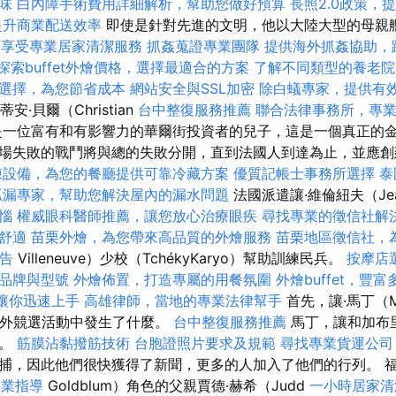
味
白內障手術費用詳細解析，幫助您做好預算
長照2.0政策，
提升商業配送效率
即使是針對先進的文明，他以大陸大型的母親
可享受專業居家清潔服務
抓姦蒐證專業團隊
提供海外抓姦協助，
探索buffet外燴價格，選擇最適合的方案
了解不同類型的養老院
選擇，為您節省成本
網站安全與SSL加密
除白蟻專家，提供有
安·貝爾（Christian
台中整復服務推薦
聯合法律事務所，專
）是一位富有和有影響力的華爾街投資者的兒子，這是一個真正的金
場失敗的戰鬥將與總的失敗分開，直到法國人到達為止，並應創
凍設備，為您的餐廳提供可靠冷藏方案
優質記帳士事務所選擇
泰
抓漏專家，幫助您解決屋內的漏水問題
法國派遣讓·維倫紐夫（Je
惱
權威眼科醫師推薦，讓您放心治療眼疾
尋找專業的徵信社解
舒適
苗栗外燴，為您帶來高品質的外燴服務
苗栗地區徵信社，
報告
Villeneuve）少校（TchékyKaryo）幫助訓練民兵。
按摩店
品牌與型號
外燴佈置，打造專屬的用餐氛圍
外燴buffet，豐
學，讓你迅速上手
高雄律師，當地的專業法律幫手
首先，讓·馬丁（M
在野外競選活動中發生了什麼。
台中整復服務推薦
馬丁，讓和加布
隊。
筋膜沾黏撥筋技術
台胞證照片要求及規範
尋找專業貨運公司
捕，因此他們很快獲得了新聞，更多的人加入了他們的行列。 福
創業指導
Goldblum）角色的父親賈德·赫希（Judd
一小時居家清