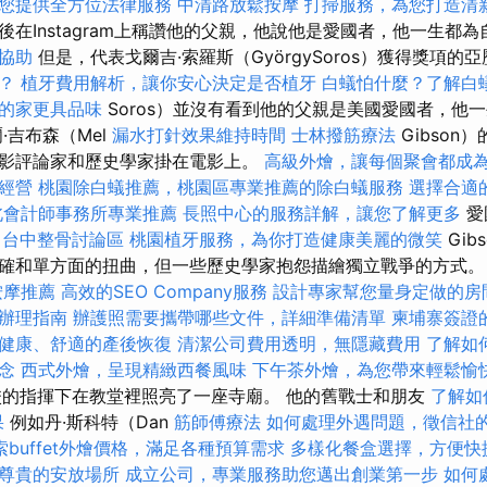
您提供全方位法律服務
中清路放鬆按摩
打掃服務，為您打造清
後在Instagram上稱讚他的父親，他說他是愛國者，他一生都
協助
但是，代表戈爾吉·索羅斯（GyörgySoros）獲得獎項的亞
？
植牙費用解析，讓你安心決定是否植牙
白蟻怕什麼？了解白
的家更具品味
Soros）並沒有看到他的父親是美國愛國者，他
·吉布森（Mel
漏水打針效果維持時間
士林撥筋療法
Gibson
影評論家和歷史學家掛在電影上。
高級外燴，讓每個聚會都成
經營
桃園除白蟻推薦，桃園區專業推薦的除白蟻服務
選擇合適
北會計師事務所專業推薦
長照中心的服務詳解，讓您了解更多
愛
l
台中整骨討論區
桃園植牙服務，為你打造健康美麗的微笑
Gib
確和單方面的扭曲，但一些歷史學家抱怨描繪獨立戰爭的方式
按摩推薦
高效的SEO Company服務
設計專家幫您量身定做的房
辦理指南
辦護照需要攜帶哪些文件，詳細準備清單
柬埔寨簽證
健康、舒適的產後恢復
清潔公司費用透明，無隱藏費用
了解如
念
西式外燴，呈現精緻西餐風味
下午茶外燴，為您帶來輕鬆愉
校的指揮下在教堂裡照亮了一座寺廟。 他的舊戰士和朋友
了解如
果
例如丹·斯科特（Dan
筋師傅療法
如何處理外遇問題，徵信社
索buffet外燴價格，滿足各種預算需求
多樣化餐盒選擇，方便快
尊貴的安放場所
成立公司，專業服務助您邁出創業第一步
如何