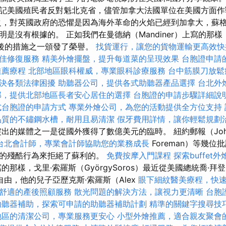
記美國殖民者反對魁北克省，儘管加拿大法國單位在美國方面作
之，對英國政府的恐懼是因為海外革命的火焰已經到加拿大，蘇
是沒有根據的。 正如我們在曼德納（Mandiner）上寫的那樣
）為最後的措施之一頒發了榮譽。
找貨運行，讓您的貨物運輸更高效快
佳修復服務
精美外燴擺盤，提升每道菜的呈現效果
台胞證申請
推薦療程
北部地區眼科權威，專業眼科診療服務
台中筋膜刀放
決各類法律困擾
助聽器公司，提供各式助聽器產品選擇
台北外
部，提供北部地區長者安心居住的選擇
台胞證的申請步驟詳細說
式台胞證的申請方式
專業外燴公司，為您的活動提供全方位支持
品質的不鏽鋼水槽，耐用且易清潔
假牙費用詳情，讓你輕鬆規劃
出的媒體之一是從國外獲得了數億美元的臨時。 紐約郵報（Jo
台北會計師，專業會計師協助您的業務成長
Foreman）等幾
兵的殘酷行為來拒絕了蘇利的。
免費按摩入門課程
探索buffe
那樣，戈里·索羅斯（GyörgySoros）最近從美國總統喬·拜登
統自由，他的兒子亞歷克斯·索羅斯（Alex
眼下細紋醫美療程，快
舒適的產後照顧服務
散光問題的解決方法，讓視力更清晰
台胞
助聽器補助，探索可申請的助聽器補助計劃
精準的關鍵字搜尋技
地區的清潔公司，專業服務更安心
小型外燴推薦，適合親友聚會