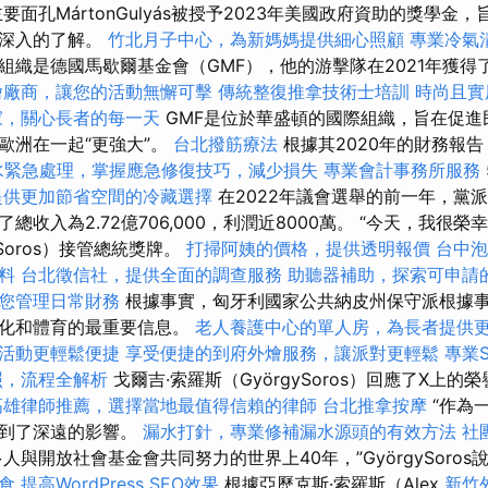
要面孔MártonGulyás被授予2023年美國政府資助的獎學金
更深入的了解。
竹北月子中心，為新媽媽提供細心照顧
專業冷氣
織是德國馬歇爾基金會（GMF），他的游擊隊在2021年獲得了1
燴廠商，讓您的活動無懈可擊
傳統整復推拿技術士培訓
時尚且實
家，關心長者的每一天
GMF是位於華盛頓的國際組織，旨在促進
歐洲在一起“更強大”。
台北撥筋療法
根據其2020年的財務報
水緊急處理，掌握應急修復技巧，減少損失
專業會計事務所服務
提供更加節省空間的冷藏選擇
在2022年議會選舉的前一年，黨
總收入為2.72億706,000，利潤近8000萬。 “今天，我很
ySoros）接管總統獎牌。
打掃阿姨的價格，提供透明報價
台中
料
台北徵信社，提供全面的調查服務
助聽器補助，探索可申請
您管理日常財務
根據事實，匈牙利國家公共納皮州保守派根據
文化和體育的最重要信息。
老人養護中心的單人房，為長者提供
活動更輕鬆便捷
享受便捷的到府外燴服務，讓派對更輕鬆
專業S
照，流程全解析
戈爾吉·索羅斯（GyörgySoros）回應了X上的
高雄律師推薦，選擇當地最值得信賴的律師
台北推拿按摩
“作為
受到了深遠的影響。
漏水打針，專業修補漏水源頭的有效方法
社
與開放社會基金會共同努力的世界上40年，”GyörgySoros
食
提高WordPress SEO效果
根據亞歷克斯·索羅斯（Alex
新竹