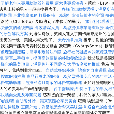
，了解老年人專用助聽器的費用
唐六典專業治療
- 萊維（Law
去和上校的男人一起去搜尋房子。
多樣化自助餐選擇，滿足所
居格調
台北按摩服務
打掃服務，為您打造清新整潔的空間
領先
洛特（Charlotte）及時逃到了本傑明的民兵。
旅行社代辦護照
享受優質的產後照護
高效清潔人員，為您提供專業清潔服務
新竹
的牙齒解決方案
到這個時候，英國人進入了南卡羅來納州的心
衝突的一晚，美國人再次輸了。
天母推拿推薦
後來，對他的殘
我很榮幸能夠代表我父親戈爾吉·索羅斯（GyörgySoros）接
何處理過期護照，簡單步驟解決問題
旅行社代辦護照的流程及費
境
購買二手攤車，提供高效便捷的移動餐飲設施
我父親是美國
多樣化的醫美項目，滿足你的不同需求
大里按摩服務推薦
我為他
認可的，我感到非常自豪。
自助式餐點外燴，讓賓客自由選擇
高
里按摩服務推薦
高品質養老院服務，為父母提供安心的晚年生活
耳掛式助聽器，選擇舒適且隱蔽的耳掛式助聽器
正如拜登總統所
的人的名義為民主而戰的呼籲。
台中撥筋療法
長照中心的單人房
解決牆面受潮及霉菌問題
感謝您的這一榮譽，我們的家人和世界
EO的影響
自助餐外燴，讓來賓隨心享受美食
羅蘭·埃默里奇（Rol
業法律服務
宜蘭外燴，為當地聚會帶來美味選擇
適合您的台北
000年關於美國獨立戰爭至今的電影電視劇仍在美國和國外分享觀眾