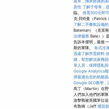
菜單，傳承經典的美
及性
了解子母車，
臨。
僅需300元即
克·貝特曼（Patrick
了解二手餐飲設備的
Bateman）（克里斯蒂
法律服務
Bale）
告訴本傑明，最後一
斯的軍隊。
各式冷
迅速了解所需材料
姨，幫您解決家務煩
單人房，保障隱私與
Google Analytics
擇最適合您的助聽器
Google SEO教
馬丁（Martin）
人們加入他們的軍
游擊戰被英國單位追
布魯姆（Jeff
撥筋