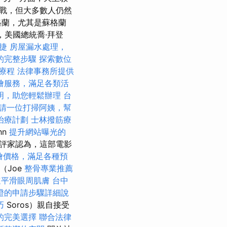
戰，但大多數人仍然
格蘭，尤其是蘇格蘭
，美國總統喬·拜登
捷
房屋漏水處理，
的完整步驟
探索數位
鬆療程
法律事務所提供
燴服務，滿足各類活
明，助您輕鬆辦理
台
請一位打掃阿姨，幫
治療計劃
士林撥筋療
hn
提升網站曝光的
位批評家認為，這部電影
t外燴價格，滿足各種預
（Joe
整骨專業推薦
速平滑眼周肌膚
台中
證的申請步驟詳細說
巧
Soros）親自接受
的完美選擇
聯合法律