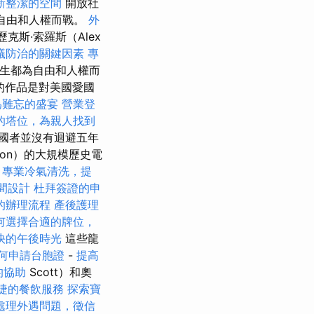
新整潔的空間
開放社
為自由和人權而戰。
外
歷克斯·索羅斯（Alex
蟻防治的關鍵因素
專
一生都為自由和人權而
）的作品是對美國愛國
為難忘的盛宴
營業登
的塔位，為親人找到
國者並沒有迴避五年
son）的大規模歷史電
。
專業冷氣清洗，提
間設計
杜拜簽證的申
的辦理流程
產後護理
何選擇合適的牌位，
快的午後時光
這些龍
何申請台胞證
-
提高
的協助
Scott）和奧
捷的餐飲服務
探索寶
處理外遇問題，徵信