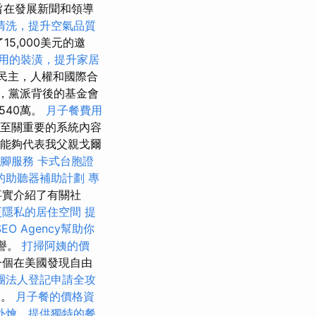
，旨在發展新聞和領導
清洗，提升空氣品質
5,000美元的邀
用的裝潢，提升家居
民主，人權和國際合
告，黨派背後的基金會
540萬。
月子餐費用
派至關重要的系統內容
榮幸能夠代表我父親戈爾
泡腳服務
卡式台胞證
的助聽器補助計劃
專
事實介紹了有關社
更隱私的居住空間
提
EO Agency幫助你
榮譽。
打掃阿姨的價
一個在美國發現自由
團法人登記申請全攻
說。
月子餐的價格資
外燴，提供獨特的餐