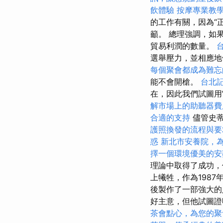
飲體驗
按摩專業教
的工作有關，因為“
籲。 總理強調，如
貿易利潤的數量。
選舉壓力，並相應
每個聚會都成為難忘
能不會開槍。
台北
在，因此我們試圖
解市場上的助聽器費
合適的支持
儘管史蒂
護照換發的流程與要
惑
新北市安養院，
擇一個環境優美的安
理論中取得了成功
上犧牲，作為198
後製作了一部強大
好主意，但他試圖證
茶會點心，為您的聚