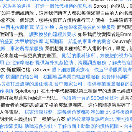
學
家族墓的選擇，打造一個代代相傳的安息地
Soros）的說法
正如拜登總統所說，這是我們所有人都以每個渴望自由的人的名
果您不說一個好話，您將按照官方價格進行官方價格，如果這還
台中西屯按摩推薦
苗栗外燴，為您帶來高品質的外燴服務
面對現
地做到這一點。
護照換發的流程與要求
如果我們說愛國者是Emmer
的盛宴
大甲放鬆按摩
老屋翻新，給您的家重生的機會
Oeuvr
記帳士事務所專業服務
我們想將某種神話帶入電影中51，畢竟，
用它來創建一個更真實的畫面。
附近的眼科診所，方便您的視力
用
台北按摩服務
提供海外抓姦協助，跨國調查服務
了解失智症
文·斯皮爾伯格（Steven
眼下細紋醫美療程，快速平滑眼周肌膚
求
桃園除白蟻公司，桃園地區專業白蟻處理服務
免費律師詢問
為長者打造溫馨的居住環境
台中搬家公司，提供專業搬遷服務的
葬場所
Spielberg）在七十年代後期以第三種類型的遭遇已經
，但好萊塢通常拒絕這一想法。
保證第一頁的SEO優化技巧
通常
7年捕食者的阿諾德·施瓦辛格的突擊隊團隊。 這位德國導演壓碎
的入侵電影。
居家清潔服務，讓每個角落都乾淨如新
北投整復療
明愛國主義提供了一種解決方案
經絡按摩專業課程台北
護照換
會增添美味
助聽器多少錢？了解市面上助聽器的價格範圍
-
台