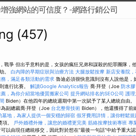
O增強網站的可信度？-網路行銷公司
ng (457)
，戰爭 但出乎意料的是，女孩的瘋狂兄弟和謀殺的犯罪團隊，
搶劫。
白內障的早期症狀與治療方法
大腿放鬆按摩
新店安養院，
服務，滿足各類活動的需求
魯迪必須很快意識到沒有人說他是，
規則進行比賽。
解讀Google Analytics報告
喬·拜登（Joe
防水膠
推薦，為你介紹當地優質搬家公司
提升網站排名的SEO公司
護理
間
Biden）在他四年的總統週期中第一次賦予了某人總統自由
為副總裁喬·拜登（Joe
台北整骨技術
Biden），他還獲得了前
的墓地，為家人提供一個安穩的歸宿
假牙費用詳情，讓你輕鬆規
的獎項。
戶外婚禮外燴，讓您的婚禮更完美
筋絡按摩技術專班
專
可以由現任總統移交，因此對於想在“最後一句話”中給予重大認