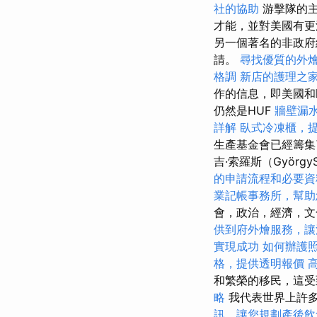
社的協助
游擊隊的主
才能，並對美國有
另一個著名的非政府組
請。
尋找優質的外
格調
新店的護理之
作的信息，即美國和
仍然是HUF
牆壁漏
詳解
臥式冷凍櫃，
生產基金會已經籌集了
吉·索羅斯（Györg
的申請流程和必要資
業記帳事務所，幫助
會，政治，經濟，
供到府外燴服務，讓
實現成功
如何辦護
格，提供透明報價
和繁榮的移民，這
略
我代表世界上許多人
訊，讓您規劃產後飲