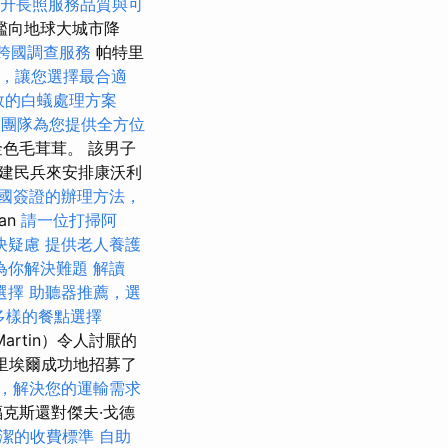
提升長照服務品質與可
艦向地球大城市降
跨國調查服務
帕特里
，讓您選擇最合適
效的白蟻處理方案
業團隊為您提供全方位
色毛茸茸。 該男子
建民兵來安排康沃利
國簽證的辦理方法，
an
請一位打掃阿
決疑慮
提供老人養護
為你解決難題
解讀
選擇
助聽器推薦，選
富多樣的餐點選擇
artin）令人討厭的
里埃爾成功地招募了
，解決您的運輸需求
克斯還對傑夫·戈德
潔的收費標準
自助