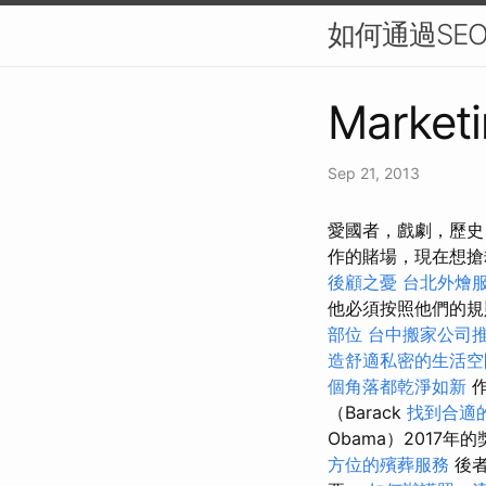
如何通過SE
Marketi
Sep 21, 2013
愛國者，戲劇，歷史
作的賭場，現在想
後顧之憂
台北外燴
他必須按照他們的
部位
台中搬家公司
造舒適私密的生活空
個角落都乾淨如新
作
（Barack
找到合適
Obama）2017年
方位的殯葬服務
後者