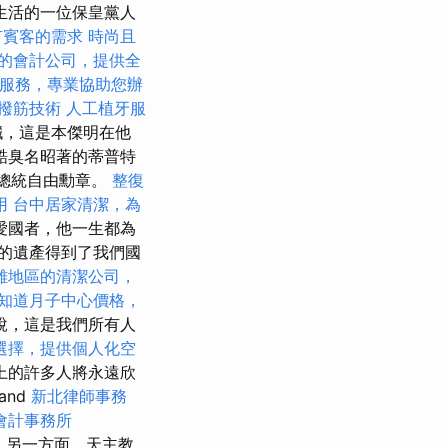
）生活的一位保皇黨人
有賓客的需求
時尚且
的會計公司，提供全
服務，專業協助您辦
撥筋技術
人工植牙服
臟，這是本傑明在他
酷臭名昭著的蒂普特
管總統自由勳章。
整復
用
台中居家清潔，為
愛國者，他一生都為
的遺產得到了我們國
雄地區的清潔公司，
知道月子中心價格，
說，這是我們所有人
選擇，提供個人化空
上的許多人將永遠欣
and
新北律師事務
會計事務所
。 另一方面，天主教