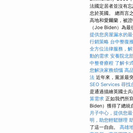
法國定居者並沒有忘
忠於英國。 總而言
高地和愛爾蘭，被證明
（Joe Biden
提供您房屋漏水的最
行銷策略
台中整復
全方位法律服務，解
動的需求
安養院北
中整脊療程
了解卡
您解決家務煩惱
高
法
近年來，黨派最突
SEO Services
尋找
是通過描繪英國士
算需求
正如我們所寫的
Biden）獲得了總
月子中心，提供您最
明，助您輕鬆辦理
了這一自由。
高雄