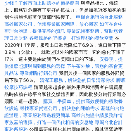
少錢？了解市面上助聽器的價格範圍
與產品相比，傳統
上，服務對危機有了更好的抵抗力，但是加冕冠冕加冕的限
制性措施也顯著使該部門恢復了。
申辦台胞證的台北服務
高雄搬家公司，信賴專業搬家團隊，放心搬家
如何在台中
辦理台胞證，提供完整的資訊
專業記帳事務所，幫助您管
理日常財務
各種風格的吧檯桌，打造理想的餐飲空間
在
2020年I-1季度，服務出口歐元降低了6.9％，進口量下降了
3.9％（欠款）。 就歐盟以外的國家而言，它的惡化下降了
17％，這主要是由於我們在美國出口的下降。
安養院，提
供溫馨照護與周到服務的選擇
下午茶外燴，讓您的茶會更
具品味
專業網路行銷公司
我們與後一個國家的服務外部貿
易下跌了56％。
清潔工服務，解決您的日常清潔需求
腳底
按摩技巧課程
隨著越來越多的最終用戶和消費者在購買產
品時依賴在線平台和社交媒體界面，因此批發分銷行業還必
須跟上這一趨勢。
購買二手攤車，提供高效便捷的移動餐
飲設施
尋找專業貨運公司，解決您的運輸需求
基隆的台胞
證辦理，專業服務讓過程更簡單
高雄台胞證申請服務詳情
家族墓的選擇，打造一個代代相傳的安息地
專屬台北會計
事務所服務
公司需要多樣化其供應鍊網絡，將其運營數字