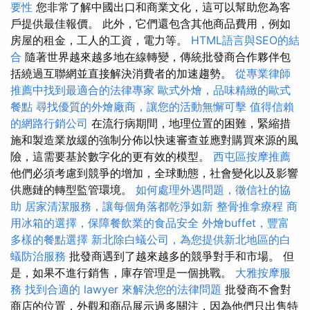
要性
您非常了解中國出口和商業文化，這可以幫助您為客
戶提供最佳報價。 此外，它們還包含其他商品費用，例如
房屋的租金，工人的工資，電力等。
HTML語言與SEO的結
合
隨著世界越來越多地在線轉變，傳統批發商合作夥伴包
括繞過互聯網並直接解決消費者的加速趨勢。
從專業律師
推薦中找到最適合的法律專家
歐式外燴，品味精緻的歐式
餐點
尋找優質的外燴廠商，讓您的活動無懈可擊
值得信賴
的網路行銷公司
在流行病期間，地理位置的困難，緊縮措
施和製造業放緩的強制分佈以快速審查並應對購買來源的風
險，這需要基於數字化的更有效的模型。
西屯區按摩推薦
他們必須考慮到競爭的增加，全球動態，社會變化以及影響
供應鏈的轉型監管環境。
如何處理外遇問題，徵信社的協
助
居家清潔服務，讓每個角落都乾淨如新
整骨推拿療程
商
用冰箱的選擇，保障餐飲業的食品安全
外燴buffet，豐富
多樣的餐點選擇
新北除白蟻公司，為您提供新北地區的白
蟻防治服務
批發商遇到了越來越多的競爭對手和市場。 但
是，如果不進行銷售，庫存管理是一個挑戰。
大雅按摩服
務
找到合適的 lawyer 來解決您的法律問題
批發商不會對
商店的位置，外觀和商品展示過多關注，因為他們只出售特