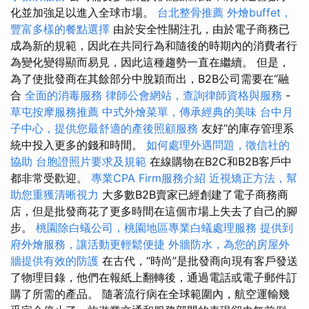
化並加強足以進入全球市場。
台北整骨推薦
外燴buffet，
豐富多樣的餐點選擇
由於安全性關注孔，由於電子商務已
成為新的規範，因此在共同行為和隨後的時期內的消費者行
為變化變得顯而易見，因此這種趨勢一直在繼續。 但是，
為了使批發商在其餘部分中脫穎而出，B2B公司需要在“融
合
全面的消毒服務
律師公會網站，查詢律師資格與服務
-
草屯按摩服務推薦
中式外燴菜單，傳承經典的美味
台中月
子中心，提供您最舒適的產後照顧服務
友好”的庫存管理系
統中投入更多的錢和時間。
如何處理外遇問題，徵信社的
協助
台胞證照片要求及規範
在線購物在B2C和B2B客戶中
都非常受歡迎。
專業CPA Firm服務介紹
近視矯正方法，幫
助您重獲清晰視力
大多數B2B賣家已經創建了電子商務商
店，但是批發商花了更多時間在這個市場上失去了自己的腳
步。
桃園除白蟻公司，桃園地區專業白蟻處理服務
提供到
府外燴服務，讓活動更輕鬆便捷
外牆防水，為您的房屋外
牆提供有效的防護
在古代，“時尚”是批發商向現有客戶發送
了物理目錄，他們在報紙上翻轉後，通過電話或電子郵件訂
購了所需的產品。 隨著流行病在全球範圍內，航空運輸幾