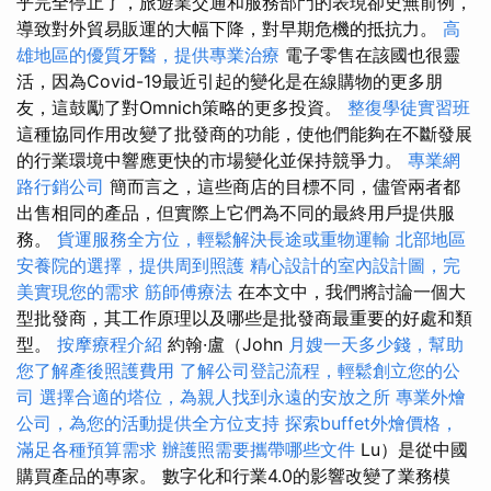
乎完全停止了，旅遊業交通和服務部門的表現卻史無前例，
導致對外貿易販運的大幅下降，對早期危機的抵抗力。
高
雄地區的優質牙醫，提供專業治療
電子零售在該國也很靈
活，因為Covid-19最近引起的變化是在線購物的更多朋
友，這鼓勵了對Omnich策略的更多投資。
整復學徒實習班
這種協同作用改變了批發商的功能，使他們能夠在不斷發展
的行業環境中響應更快的市場變化並保持競爭力。
專業網
路行銷公司
簡而言之，這些商店的目標不同，儘管兩者都
出售相同的產品，但實際上它們為不同的最終用戶提供服
務。
貨運服務全方位，輕鬆解決長途或重物運輸
北部地區
安養院的選擇，提供周到照護
精心設計的室內設計圖，完
美實現您的需求
筋師傅療法
在本文中，我們將討論一個大
型批發商，其工作原理以及哪些是批發商最重要的好處和類
型。
按摩療程介紹
約翰·盧（John
月嫂一天多少錢，幫助
您了解產後照護費用
了解公司登記流程，輕鬆創立您的公
司
選擇合適的塔位，為親人找到永遠的安放之所
專業外燴
公司，為您的活動提供全方位支持
探索buffet外燴價格，
滿足各種預算需求
辦護照需要攜帶哪些文件
Lu）是從中國
購買產品的專家。 數字化和行業4.0的影響改變了業務模