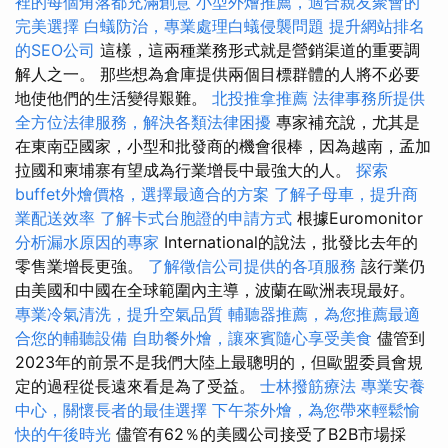
裡的每個角落都充滿創意
小型外燴推薦，適合親友聚會的
完美選擇
白蟻防治，專業處理白蟻侵襲問題
提升網站排名
的SEO公司
這樣，這兩種業務形式就是營銷渠道的重要調
解人之一。 那些想為倉庫提供兩個目標群體的人將不必要
地使他們的生活變得艱難。
北投推拿推薦
法律事務所提供
全方位法律服務，解決各類法律困擾
專家補充說，尤其是
在東南亞國家，小型和批發商的機會很棒，因為越南，孟加
拉國和柬埔寨有望成為行業增長中最強大的人。
探索
buffet外燴價格，選擇最適合的方案
了解子母車，提升商
業配送效率
了解卡式台胞證的申請方式
根據Euromonitor
分析漏水原因的專家
International的說法，批發比去年的
零售業增長更強。
了解徵信公司提供的各項服務
該行業仍
由美國和中國在全球範圍內主導，波蘭在歐洲表現最好。
專業冷氣清洗，提升空氣品質
輔聽器推薦，為您推薦最適
合您的輔聽設備
自助餐外燴，讓來賓隨心享受美食
儘管到
2023年的前景不是我們大陸上最聰明的，但歐盟委員會規
定的過程從長遠來看是為了受益。
士林撥筋療法
專業安養
中心，關懷長者的最佳選擇
下午茶外燴，為您帶來輕鬆愉
快的午後時光
儘管有62％的美國公司接受了B2B市場採