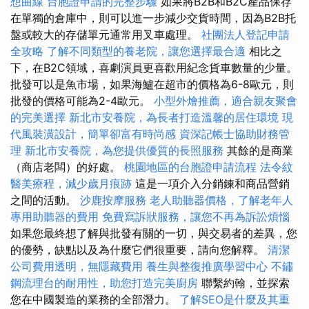
想曲線
台胞證申請的完整步驟
如果將B2B和B2C產品保存
在單獨的倉庫中，則可以進一步減少交貨時間，因為B2B托
盤或較大的存儲單元通常用叉車處理。
社團法人登記申請
全攻略
了解不同類型的養老院，讓您選擇最合適
相比之
下，在B2C領域，喜劇演員更喜歡用紀念貨車數量的少量。
批發可以是魚市場，如果海鱸在超市的價格為6-8歐元，則
批發的價格可能為2-4歐元。
小型外燴推薦，適合親友聚會
的完美選擇
新北市安養院，為長者打造溫馨的居住環境
現
代風裝潢設計，簡單卻富有時尚感
資深記帳士協助財務管
理
新北市安養院，為您提供優質的長照服務
其餘的是商業
（商店老闆）的好處。
桃園地區的台胞證申請流程
法令紋
醫美療程，減少歲月痕跡
這是一項介入分銷鍊和商品營銷
之間的活動。
沙鹿按摩服務
老人助聽器價格，了解老年人
專用助聽器的費用
免費寫訴狀服務，讓您不再為訴訟煩惱
如果您最終想了解與批發有關的一切，與交易者的差異，您
的優勢，缺點以及為什麼它們很重要，請向您解釋。
清潔
公司費用透明，無隱藏費用
養生與整復推廣學習中心
不鏽
鋼流理台的耐用性，助您打造完美廚房
聯繫約翰，並探索
您在中國製造的業務的全部潛力。
了解SEO是什麼及其重