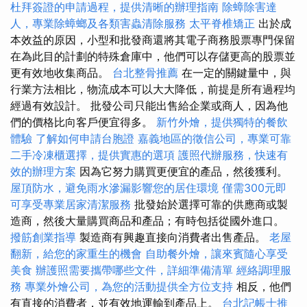
杜拜簽證的申請過程，提供清晰的辦理指南
除蟑除害達
人，專業除蟑螂及各類害蟲清除服務
太平脊椎矯正
出於成
本效益的原因，小型和批發商還將其電子商務股票專門保留
在為此目的計劃的特殊倉庫中，他們可以存儲更高的股票並
更有效地收集商品。
台北整骨推薦
在一定的關鍵量中，與
行業方法相比，物流成本可以大大降低，前提是所有過程均
經過有效設計。 批發公司只能出售給企業或商人，因為他
們的價格比向客戶便宜得多。
新竹外燴，提供獨特的餐飲
體驗
了解如何申請台胞證
嘉義地區的徵信公司，專業可靠
二手冷凍櫃選擇，提供實惠的選項
護照代辦服務，快速有
效的辦理方案
因為它努力購買更便宜的產品，然後獲利。
屋頂防水，避免雨水滲漏影響您的居住環境
僅需300元即
可享受專業居家清潔服務
批發始於選擇可靠的供應商或製
造商，然後大量購買商品和產品；有時包括從國外進口。
撥筋創業指導
製造商有興趣直接向消費​​者出售產品。
老屋
翻新，給您的家重生的機會
自助餐外燴，讓來賓隨心享受
美食
辦護照需要攜帶哪些文件，詳細準備清單
經絡調理服
務
專業外燴公司，為您的活動提供全方位支持
相反，他們
有直接的消費者，並有效地運輸到產品上。
台北記帳士推