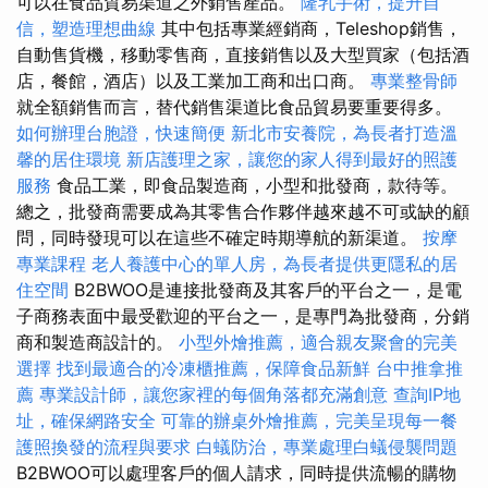
可以在食品貿易渠道之外銷售產品。
隆乳手術，提升自
信，塑造理想曲線
其中包括專業經銷商，Teleshop銷售，
自動售貨機，移動零售商，直接銷售以及大型買家（包括酒
店，餐館，酒店）以及工業加工商和出口商。
專業整骨師
就全額銷售而言，替代銷售渠道比食品貿易要重要得多。
如何辦理台胞證，快速簡便
新北市安養院，為長者打造溫
馨的居住環境
新店護理之家，讓您的家人得到最好的照護
服務
食品工業，即食品製造商，小型和批發商，款待等。
總之，批發商需要成為其零售合作夥伴越來越不可或缺的顧
問，同時發現可以在這些不確定時期導航的新渠道。
按摩
專業課程
老人養護中心的單人房，為長者提供更隱私的居
住空間
B2BWOO是連接批發商及其客戶的平台之一，是電
子商務表面中最受歡迎的平台之一，是專門為批發商，分銷
商和製造商設計的。
小型外燴推薦，適合親友聚會的完美
選擇
找到最適合的冷凍櫃推薦，保障食品新鮮
台中推拿推
薦
專業設計師，讓您家裡的每個角落都充滿創意
查詢IP地
址，確保網路安全
可靠的辦桌外燴推薦，完美呈現每一餐
護照換發的流程與要求
白蟻防治，專業處理白蟻侵襲問題
B2BWOO可以處理客戶的個人請求，同時提供流暢的購物