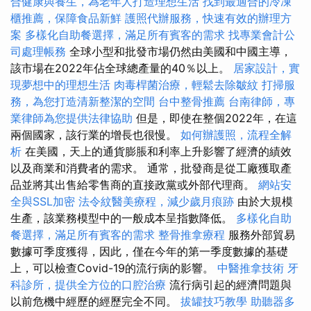
合健康與養生，為老年人打造理想生活
找到最適合的冷凍
櫃推薦，保障食品新鮮
護照代辦服務，快速有效的辦理方
案
多樣化自助餐選擇，滿足所有賓客的需求
找專業會計公
司處理帳務
全球小型和批發市場仍然由美國和中國主導，
該市場在2022年佔全球總產量的40％以上。
居家設計，實
現夢想中的理想生活
肉毒桿菌治療，輕鬆去除皺紋
打掃服
務，為您打造清新整潔的空間
台中整骨推薦
台南律師，專
業律師為您提供法律協助
但是，即使在整個2022年，在這
兩個國家，該行業的增長也很慢。
如何辦護照，流程全解
析
在美國，天上的通貨膨脹和利率上升影響了經濟的績效
以及商業和消費者的需求。 通常，批發商是從工廠獲取產
品並將其出售給零售商的直接政黨或外部代理商。
網站安
全與SSL加密
法令紋醫美療程，減少歲月痕跡
由於大規模
生產，該業務模型中的一般成本呈指數降低。
多樣化自助
餐選擇，滿足所有賓客的需求
整骨推拿療程
服務外部貿易
數據可季度獲得，因此，僅在今年的第一季度數據的基礎
上，可以檢查Covid-19的流行病的影響。
中醫推拿技術
牙
科診所，提供全方位的口腔治療
流行病引起的經濟問題與
以前危機中經歷的經歷完全不同。
拔罐技巧教學
助聽器多