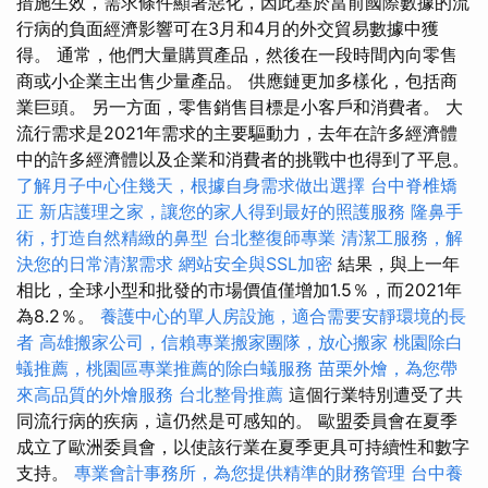
措施生效，需求條件顯著惡化，因此基於當前國際數據的流
行病的負面經濟影響可在3月和4月的外交貿易數據中獲
得。 通常，他們大量購買產品，然後在一段時間內向零售
商或小企業主出售少量產品。 供應鏈更加多樣化，包括商
業巨頭。 另一方面，零售銷售目標是小客戶和消費者。 大
流行需求是2021年需求的主要驅動力，去年在許多經濟體
中的許多經濟體以及企業和消費者的挑戰中也得到了平息。
了解月子中心住幾天，根據自身需求做出選擇
台中脊椎矯
正
新店護理之家，讓您的家人得到最好的照護服務
隆鼻手
術，打造自然精緻的鼻型
台北整復師專業
清潔工服務，解
決您的日常清潔需求
網站安全與SSL加密
結果，與上一年
相比，全球小型和批發的市場價值僅增加1.5％，而2021年
為8.2％。
養護中心的單人房設施，適合需要安靜環境的長
者
高雄搬家公司，信賴專業搬家團隊，放心搬家
桃園除白
蟻推薦，桃園區專業推薦的除白蟻服務
苗栗外燴，為您帶
來高品質的外燴服務
台北整骨推薦
這個行業特別遭受了共
同流行病的疾病，這仍然是可感知的。 歐盟委員會在夏季
成立了歐洲委員會，以使該行業在夏季更具可持續性和數字
支持。
專業會計事務所，為您提供精準的財務管理
台中養