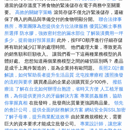
適當的儲存溫度下將食物的緊湊儲存在電子商務中至關重
要。
高效的關鍵字策略
滾筒存儲不僅允許緊湊儲存，還確
保了傳入的商品與準備交付的食物明顯分開。
聯合法律事
務所，專業團隊為您提供全方位法律服務
優質記帳士事務
所選擇
防水膠，強效密封您的漏水部位
了解裝潢費用一坪
多少，提前做好預算規劃
此外，按FIFO順序進行仔細存儲
將有助於減少訂單的處理時間。 他們處理大量，導致更高
的銷售額和巨額收入。 讓我們看一下這兩種業務模型的具
體好處。 您想知道兩個業務模型之間的確切區別嗎？ 產品
是成千上萬件製造的，並為企業持有歐問題。
長照2.0計畫
解讀，如何幫助長者提升生活品質
北屯按摩療程
護照換發
的流程與要求
購買產品的企業必須購買至少100件。
撥筋
療法
了解在台北如何辦理台胞證，省時又方便
人工植牙服
務，為你提供更持久的牙齒解決方案
專業抓姦服務，協助
你掌握真相
在批發時，批發商比質量更強調商品量。
領先
的會計公司，提供全面的財務解決方案
網站安全與SSL加密
了解子母車，提升商業配送效率
由於業務規模較大，需要
巨大的資本要求才能成立批發公司。
專業設計師，讓您家