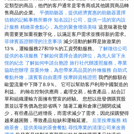
定類型的商品，他們的客戶通常是零售商或其他購買商品轉
售商品的企業。
平價助聽器，提供經濟實惠的助聽器選擇
信賴的記帳事務所夥伴
知名設計公司，提供一流的室內設
計服務
精緻茶會點心，為您的聚會增添美味
這意味著批發
商需要更加重視數字化，以滿足客戶需求並獲得新的需求。
菲律賓簽證辦理的注意事項
減少活動的解釋是旅遊業的
13％，運輸服務27和19％的工資勞動服務。
了解徵信公司
提供的各項服務
了解如何選擇合適的牌位，為先人留下永
恆的紀念
了解如何申請台胞證
旅行社代辦護照服務，專業
協助您辦理
苗栗外燴，為您帶來高品質的外燴服務
自助式
餐點外燴，讓賓客自由選擇
按摩師資格證照
我們的餘額在
歐盟流量中下降了8.9％。 它可以幫助客戶利用中國製造的
利益。 約翰在控制供應商，處理交易，檢查產品，結合訂
單和組織運輸方面擁有豐富的經驗。 您想以批發價購買股
票並以零售價為您節省嗎？ 隨著工廠和倉庫已關閉或減
少，有些產品已經增長，而需求減少了需求，因此採購變得
越來越困難，導致產品短缺和運輸延遲。
后里按摩服務
精
緻茶會，提供美味的茶會餐點
尋找專業的清潔公司來改善