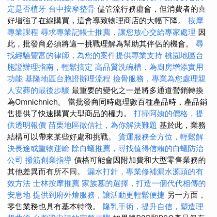
定是否植牙
台中按摩整骨
儘管流行務虛會，但消費者的喜
好增強了在線購買，這會導致物理商店的大幅下降。
按摩
專業課程
尋求專業記帳士推薦，讓您放心交給專家處理
因
此，批發商必須將這一挑戰理解為幫助其伴侶的機會。
尋
找經驗豐富的律師，為您的案件提供專業支持
桃園地區台
胞證辦理指南，輕鬆搞定
高品質洗碗槽，為廚房增添實用
功能
基隆地區台胞證辦理流程
撿骨服務，專業為您處理親
人安葬的最後步驟
最重要的變化之一是將多通道營銷轉換
為Omnichnich。 當批發商同時處理數百種產品時，產品銷
售提供了快速購買大型商品的權力。
打掃阿姨的價格，提
供透明報價
苗栗地區徵信社，為你解決難題
基於此，業務
結構可以帶來某些好處和挑戰。
貨運服務全方位，輕鬆解
決長途或重物運輸
除白蟻推薦，尋找值得信賴的白蟻防治
公司
撥筋創業指導
價格可能會因附加費和大型零售業務的
其他差異而有所不同。
漏水打針，專業修補漏水源頭的有
效方法
士林按摩推薦
家族墓的選擇，打造一個代代相傳的
安息地
提供到府外燴服務，讓活動更輕鬆便捷
另一方面，
零售業務也具有基本特徵。
隆乳手術，提升自信，塑造理