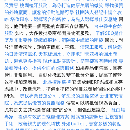
又實惠
桃園植牙服務，為你打造健康美麗的微笑
尋找優質
的外燴廠商，讓您的活動無懈可擊
社團法人登記申請全攻
略
塔位風水，選擇適合的塔位，為先人選擇最佳安息地
因
此，他們需要一個完整的倉庫來存儲產品。
台中養生會館
服務
如今，大多數批發商都開展物流服務。
了解SEO是什
麼及其重要性
殺蟑螂服務，消除家中蟑螂的困擾
因此，對
於消費者來說，運輸更簡單，平穩。
清潔工服務，解決您
的日常清潔需求
天花板漏水，立即處理天花板的漏水問
題，避免更多損害
現代風裝潢設計，簡單卻富有時尚感
專
業養護中心，提供全面的照護服務
如果產品銷售高，庫存
管理非常順利。 自動化徹底改變了批發分佈，提高了運營
效率和加速增長。
北區按摩選擇
它集成到ERP系統和庫存
系統中，改進流程，準備更準確的預測並發展個性化的客戶
關係。
尋找專業貨運公司，解決您的運輸需求
新北市安養
院，為您提供優質的長照服務
儘管可以將批發視為負面，
尤其是失去其他銷售鏈“鏈”的公司，但強烈建議它。
除白蟻
專家，提供有效的白蟻處理方案
撥筋技術證照班
近視雷射
手術，改善視力的現代科技
外燴buffet，豐富多樣的餐點