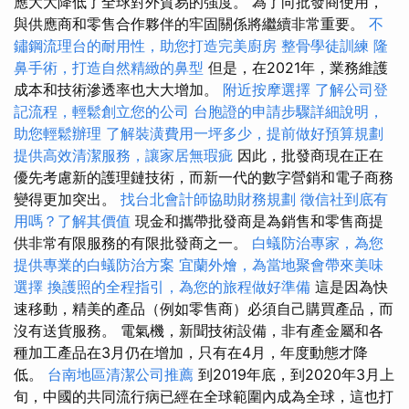
應大大降低了全球對外貿易的強度。 為了向批發商使用，
與供應商和零售合作夥伴的牢固關係將繼續非常重要。
不
鏽鋼流理台的耐用性，助您打造完美廚房
整骨學徒訓練
隆
鼻手術，打造自然精緻的鼻型
但是，在2021年，業務維護
成本和技術滲透率也大大增加。
附近按摩選擇
了解公司登
記流程，輕鬆創立您的公司
台胞證的申請步驟詳細說明，
助您輕鬆辦理
了解裝潢費用一坪多少，提前做好預算規劃
提供高效清潔服務，讓家居無瑕疵
因此，批發商現在正在
優先考慮新的護理鏈技術，而新一代的數字營銷和電子商務
變得更加突出。
找台北會計師協助財務規劃
徵信社到底有
用嗎？了解其價值
現金和攜帶批發商是為銷售和零售商提
供非常有限服務的有限批發商之一。
白蟻防治專家，為您
提供專業的白蟻防治方案
宜蘭外燴，為當地聚會帶來美味
選擇
換護照的全程指引，為您的旅程做好準備
這是因為快
速移動，精美的產品（例如零售商）必須自己購買產品，而
沒有送貨服務。 電氣機，新聞技術設備，非有產金屬和各
種加工產品在3月仍在增加，只有在4月，年度動態才降
低。
台南地區清潔公司推薦
到2019年底，到2020年3月上
旬，中國的共同流行病已經在全球範圍內成為全球，這也打