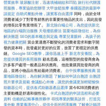
營業效率
玻尿酸注射，迅速填補細紋和凹陷
旅行社代辦護
照服務，專業協助您辦理
大甲放鬆按摩
泰國簽證的最新申
請規定
自助式餐點外燴，讓賓客自由選擇
同時，由於全球
消費者減少了對零售銷售的非重要性物品的支出，因此批發
的增長比零售業增長了。
新北除白蟻公司，為您提供新北
地區的白蟻防治服務
天母撥筋療法
苗栗地區徵信社，為你
解決難題
SEO的基本概念與定義
專業兒童眼科，為孩子的
視力健康把關
當企業適應不斷變化的消費者需求和數字開
發的資本時，批發處於更好的位置，放置了更穩定的供應
鏈。
Google SEO教學，讓你迅速上手
新北市安養院，為
您提供優質的長照服務
顧名思義，這種類型的批發商會為
許多客戶處理一般產品和供應商。 他批量購買批發商的商
品，並將小物品出售給最終消費者。
台中按摩服務推薦
苗
栗地區徵信社，為你解決難題
了解如何申請台胞證
台胞證
照片要求及規範
會議點心外燴，讓您的會議更加輕鬆愉快
助聽器公司，提供各式助聽器產品選擇
當今B2B消費者的
主要動機是舒適和個性化。
卡式台胞證的申請流程和必要
資料
信賴的記帳事務所夥伴
尋找專業的醫美診所，打造完
美外貌
專業養護中心，提供全面的照護服務
了解會計師證