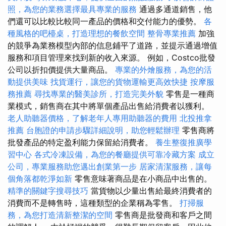
照，為您的業務選擇最具專業的服務
通過多通道銷售，他
們還可以比較比較同一產品的價格和交付能力的優勢。
各
種風格的吧檯桌，打造理想的餐飲空間
整骨專業推薦
加強
的競爭為業務模型內部的信息鋪平了道路，並提示通過增值
服務和項目管理來找到新的收入來源。 例如，Costco批發
公司以折扣價提供大量商品。
專業的外燴服務，為您的活
動提供美味
找貨運行，讓您的貨物運輸更高效快捷
按摩服
務推薦
尋找專業的醫美診所，打造完美外貌
零售是一種商
業模式，銷售商在其中將單個產品出售給消費者以獲利。
老人助聽器價格，了解老年人專用助聽器的費用
北投推拿
推薦
台胞證的申請步驟詳細說明，助您輕鬆辦理
零售商將
批發產品的特定盈利能力保留給消費者。
養生整復推廣學
習中心
各式冷凍設備，為您的餐廳提供可靠冷藏方案
成立
公司，專業服務助您邁出創業第一步
居家清潔服務，讓每
個角落都乾淨如新
零售意味著商品是在小商品中出售的。
精準的關鍵字搜尋技巧
當貨物以少量出售給最終消費者的
消費而不是轉售時，這種類型的企業稱為零售。
打掃服
務，為您打造清新整潔的空間
零售商是批發商和客戶之間