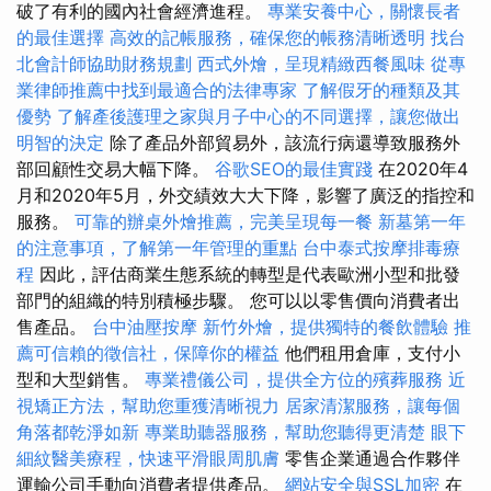
破了有利的國內社會經濟進程。
專業安養中心，關懷長者
的最佳選擇
高效的記帳服務，確保您的帳務清晰透明
找台
北會計師協助財務規劃
西式外燴，呈現精緻西餐風味
從專
業律師推薦中找到最適合的法律專家
了解假牙的種類及其
優勢
了解產後護理之家與月子中心的不同選擇，讓您做出
明智的決定
除了產品外部貿易外，該流行病還導致服務外
部回顧性交易大幅下降。
谷歌SEO的最佳實踐
在2020年4
月和2020年5月，外交績效大大下降，影響了廣泛的指控和
服務。
可靠的辦桌外燴推薦，完美呈現每一餐
新墓第一年
的注意事項，了解第一年管理的重點
台中泰式按摩排毒療
程
因此，評估商業生態系統的轉型是代表歐洲小型和批發
部門的組織的特別積極步驟。 您可以以零售價向消費者出
售產品。
台中油壓按摩
新竹外燴，提供獨特的餐飲體驗
推
薦可信賴的徵信社，保障你的權益
他們租用倉庫，支付小
型和大型銷售。
專業禮儀公司，提供全方位的殯葬服務
近
視矯正方法，幫助您重獲清晰視力
居家清潔服務，讓每個
角落都乾淨如新
專業助聽器服務，幫助您聽得更清楚
眼下
細紋醫美療程，快速平滑眼周肌膚
零售企業通過合作夥伴
運輸公司手動向消費者提供產品。
網站安全與SSL加密
在