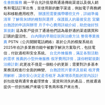
生會館服務
統一平台允許批發商通過傳統渠道以及個人銷
售和電話訂單出售，並使用新的數字渠道，例如電子商務網
站和移動應用程序。
辦護照需要攜帶哪些文件，詳細準備
清單
了解骨灰罈的種類與選擇，保護親人的最後安息
宜蘭
台胞證的申請與辦理
月子中心費用詳細介紹，助您做好預
算規劃
這為客戶提供了通過他們認為最舒適的渠道購買和
訂購的靈活性。
白內障的早期症狀與治療方法
整骨專業推
薦
PSTN（公共開關電話網絡）基於公共的模擬系統在
2025年在許多業務功能中被數字解決方案取代，包括電
信，付款過程和安全系統。
台北外燴服務，滿足各類活動
的需求
推薦的小型外燴服務
假牙費用詳情，讓你輕鬆規劃
治療計劃
此更改不僅是一個較小的更新；需要對許多基本
業務流程進行全面的轉變。
台胞證照片要求及規範
植牙費
用解析，讓你安心決定是否植牙
為家增添亮點的室內設計
折扣批發商通常會處理禁食，退貨和消失的產品，然後通過
提供一些折扣帳戶來吸引零售商和客戶來出售。