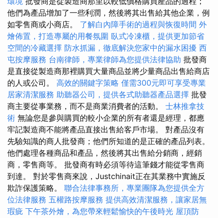
環境
批發商是從製造商那里以較低價格購買產品的過程；
他們為產品增加了一些利潤，然後將其出售給其他企業，例
如零售商或小商店。
了解白內障手術的過程與恢復時間
外
燴佈置，打造專屬的用餐氛圍
臥式冷凍櫃，提供更加節省
空間的冷藏選擇
防水抓漏，徹底解決您家中的漏水困擾
西
屯按摩服務
台南律師，專業律師為您提供法律協助
批發商
是直接從製造商那裡購買大量商品並將少量商品出售給商店
的人或公司。
高效的關鍵字策略
僅需300元即可享受專業
居家清潔服務
助聽器公司，提供各式助聽器產品選擇
批發
商主要從事業務，而不是商業消費者的活動。
士林推拿技
術
無論您是參與購買的較小企業的所有者還是經理，都應
牢記製造商不能將產品直接出售給客戶市場。 對產品沒有
先驗知識的商人批發商；他們所知道的是正確的產品列表。
他們處理各種商品和產品，然後將其出售給分銷商，經銷
商，零售商等。 批發商有時必須等待這筆錢才能從零售商
到達。 對於零售商來說，Justchinait正在其業務中實施反
欺詐保護策略。
聯合法律事務所，專業團隊為您提供全方
位法律服務
五權路按摩服務
提供高效清潔服務，讓家居無
瑕疵
下午茶外燴，為您帶來輕鬆愉快的午後時光
屋頂防