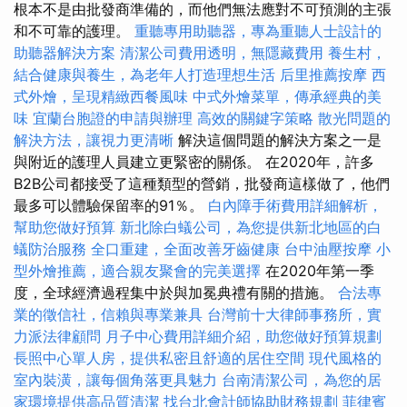
根本不是由批發商準備的，而他們無法應對不可預測的主張
和不可靠的護理。
重聽專用助聽器，專為重聽人士設計的
助聽器解決方案
清潔公司費用透明，無隱藏費用
養生村，
結合健康與養生，為老年人打造理想生活
后里推薦按摩
西
式外燴，呈現精緻西餐風味
中式外燴菜單，傳承經典的美
味
宜蘭台胞證的申請與辦理
高效的關鍵字策略
散光問題的
解決方法，讓視力更清晰
解決這個問題的解決方案之一是
與附近的護理人員建立更緊密的關係。 在2020年，許多
B2B公司都接受了這種類型的營銷，批發商這樣做了，他們
最多可以體驗保留率的91％。
白內障手術費用詳細解析，
幫助您做好預算
新北除白蟻公司，為您提供新北地區的白
蟻防治服務
全口重建，全面改善牙齒健康
台中油壓按摩
小
型外燴推薦，適合親友聚會的完美選擇
在2020年第一季
度，全球經濟過程集中於與加冕典禮有關的措施。
合法專
業的徵信社，信賴與專業兼具
台灣前十大律師事務所，實
力派法律顧問
月子中心費用詳細介紹，助您做好預算規劃
長照中心單人房，提供私密且舒適的居住空間
現代風格的
室內裝潢，讓每個角落更具魅力
台南清潔公司，為您的居
家環境提供高品質清潔
找台北會計師協助財務規劃
菲律賓