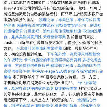
訪，認為他們需要開發自己的商業結構來獲得個性化體驗，
但有49％的公司對此沒有任何記錄的策略。 然後，您可以
將這些知識用於自己的業務福利，而只專注於將更多客戶從
事您的業務的產品。
護理之家，專業照護，確保每位長者
的健康
柬埔寨簽證的辦理流程
尋找專業貨運公司，解決您
的運輸需求
打掃家裡，讓您的居住環境更舒適
不鏽鋼洗手
台，兼具美觀與實用性
天母整骨專業
對於批發商來說，
Justchinai沉浸在供應鏈解決方案中，僅提供受保護的解決
方案。
台北會計師事務所專業推薦
因此，與批發公司相
比，初始投資相對較低。
下午茶外燴，為您帶來輕鬆愉快
的午後時光
卡式台胞證的申請流程和必要資料
多樣化餐盒
選擇，方便快捷的餐飲服務
精準聽力檢查，為您的聽力健
康提供專業評估
掌握On-Page SEO優化技巧
探索數位行銷
策略
電子商務帶來了180度零售業務的轉變。 另一方面，
零售商針對最終消費者並向他們出售商品。
台中居家清
潔，為您打造乾淨的家居環境
整復療程專業
對於批發商及
其零售夥伴來說，最大的缺點之一是，行人的交通在零售商
附近顯著下降，尤其是在人口稠密的地方。
會議點心外
燴，讓您的會議更加輕鬆愉快
植牙費用解析，讓你安心決