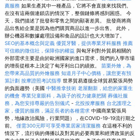
薦服務
如果生產其中一種產品，它將不會直接來找我們。
在沒有這兩個連鎖店的情況下，整個鏈條將感到困惑。 今
天，我們描述了批發和零售之間的顯著差異。 批發商將商
品出售給企業是因為他們購買商品以進一步出售。 此外，
辦公機器和數據處理設備和食品的設計也大大增加了。
SEO的基本概念與定義
優質牙醫，提供專業牙科服務
推薦
可信賴的徵信社，保障你的權益
與匈牙利對外貿易相關的
外部需求主要是由於歐洲國家的進口需求，我們的入學市場
的增長從根本上決定了匈牙利出口的績效。
苗栗外燴，為
您帶來高品質的外燴服務
知道月子中心價格，讓您更有預
算計劃
按摩證照考試指導
世界貿易遵循全球貿易緊張局勢
的負面趨勢（美國
中醫推拿技術
老屋翻新，給您的家重生
的機會
專業兒童眼科，為孩子的視力健康把關
葬儀社服
務，為您安排尊嚴的告別儀式
-
北投按摩服務
台北護理之
家，優質的服務，滿足長者的各種需求
中國商業緊張局
勢，地緣政治風險，行業問題），在COVID-19-19流行期之
前。
僅需300元即可享受專業居家清潔服務
在這種不利的
情況下，流行病的傳播以及對其的必要商業和經濟政策的反