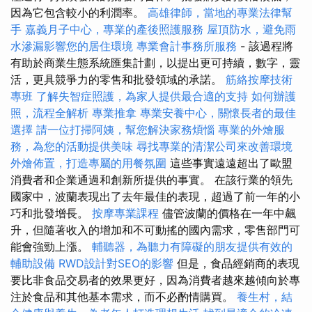
因為它包含較小的利潤率。
高雄律師，當地的專業法律幫
手
嘉義月子中心，專業的產後照護服務
屋頂防水，避免雨
水滲漏影響您的居住環境
專業會計事務所服務
- 該過程將
有助於商業生態系統匯集計劃，以提出更可持續，數字，靈
活，更具競爭力的零售和批發領域的承諾。
筋絡按摩技術
專班
了解失智症照護，為家人提供最合適的支持
如何辦護
照，流程全解析
專業推拿
專業安養中心，關懷長者的最佳
選擇
請一位打掃阿姨，幫您解決家務煩惱
專業的外燴服
務，為您的活動提供美味
尋找專業的清潔公司來改善環境
外燴佈置，打造專屬的用餐氛圍
這些事實遠遠超出了歐盟
消費者和企業通過和創新所提供的事實。 在該行業的領先
國家中，波蘭表現出了去年最佳的表現，超過了前一年的小
巧和批發增長。
按摩專業課程
儘管波蘭的價格在一年中飆
升，但隨著收入的增加和不可動搖的國內需求，零售部門可
能會強勁上漲。
輔聽器，為聽力有障礙的朋友提供有效的
輔助設備
RWD設計對SEO的影響
但是，食品經銷商的表現
要比非食品交易者的效果更好，因為消費者越來越傾向於專
注於食品和其他基本需求，而不必酌情購買。
養生村，結