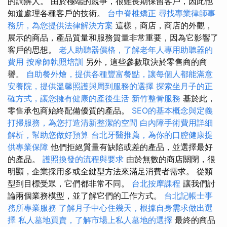
的調解人。 由於極端的競爭，很難長期保留客戶，因此他
知道處理各種客戶的技術。
台中脊椎矯正
尋找專業律師事
務所，為您提供法律解決方案
這樣，商店，商店的外觀，
展示的商品，產品質量和服務質量非常重要，因為它影響了
客戶的思想。
老人助聽器價格，了解老年人專用助聽器的
費用
按摩師執照培訓
另外，這些參數取決於零售商的商
譽。
自助餐外燴，提供各種豐富餐點，讓每個人都能滿意
安養院，提供溫馨照護與周到服務的選擇
探索坐月子的正
確方式，讓您擁有健康的產後生活
新竹整骨服務
基於此，
零售承包商始終配備優質的產品。
SEO的基本概念與定義
打掃服務，為您打造清新整潔的空間
白內障手術費用詳細
解析，幫助您做好預算
台北牙醫推薦，為你的口腔健康提
供專業保障
他們拒絕質量有缺陷或差的產品，並選擇最好
的產品。
護照換發的流程與要求
由於無數的商店關閉，很
明顯，企業採用多或全鍵型方法來滿足消費者需求。 從類
型到目標受眾，它們都非常不同。
台北按摩課程
讓我們討
論兩個業務模型，並了解它們的工作方式。
台北記帳士事
務所專業服務
了解月子中心住幾天，根據自身需求做出選
擇
私人墓地買賣，了解市場上私人墓地的選擇
最終的商品