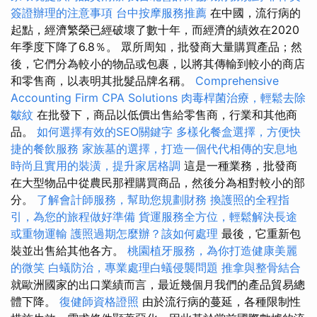
簽證辦理的注意事項
台中按摩服務推薦
在中國，流行病的
起點，經濟繁榮已經破壞了數十年，而經濟的績效在2020
年季度下降了6.8％。 眾所周知，批發商大量購買產品；然
後，它們分為較小的物品或包裹，以將其傳輸到較小的商店
和零售商，以表明其批髮品牌名稱。
Comprehensive
Accounting Firm CPA Solutions
肉毒桿菌治療，輕鬆去除
皺紋
在批發下，商品以低價出售給零售商，行業和其他商
品。
如何選擇有效的SEO關鍵字
多樣化餐盒選擇，方便快
捷的餐飲服務
家族墓的選擇，打造一個代代相傳的安息地
時尚且實用的裝潢，提升家居格調
這是一種業務，批發商
在大型物品中從農民那裡購買商品，然後分為相對較小的部
分。
了解會計師服務，幫助您規劃財務
換護照的全程指
引，為您的旅程做好準備
貨運服務全方位，輕鬆解決長途
或重物運輸
護照過期怎麼辦？該如何處理
最後，它重新包
裝並出售給其他各方。
桃園植牙服務，為你打造健康美麗
的微笑
白蟻防治，專業處理白蟻侵襲問題
推拿與整骨結合
就歐洲國家的出口業績而言，最近幾個月我們的產品貿易總
體下降。
復健師資格證照
由於流行病的蔓延，各種限制性