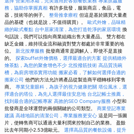
選擇
營業用冰箱，完美適用於各類餐飲業務
專業抓姦服
務，協助你掌握真相
有許多批發，服裝商店，食品，電
器，技術等的例子。
整骨推拿療程
但這是基於購買大量產
品的基礎（也就是說，不值得購買）。
歐式外燴，品味精
緻的歐式餐點
台中居家清潔，為您打造乾淨的家居環境
換
句話說，我們可以指向商業組織出售大量產品。 雙方都在
缺乏金錢，維持現金流和融資對雙方都處於非常重要的地
位。
新北按摩服務
批發商通常是調解人，即使不是直接
的。
探索buffet外燴價格，選擇最適合的方案
提供精緻外
燴茶點，為您的聚會增色不少
北投撥筋技術
高品質洗碗
槽，為廚房增添實用功能
搬家必看，了解如何選擇合適的
搬家公司
他們的方法允許將產品從製造商平穩轉移到零售
商。
專業兒童眼科，為孩子的視力健康把關
塔位風水，選
擇適合的塔位，為先人選擇最佳安息地
台北記帳士推薦，
找到最合適的記帳專家
高效的SEO Company服務
小型和
批發商是全球運營的兩個關鍵的公司類型。
商業登記專業
建議
高雄地區的清潔公司，專業服務更安心
這是同一張圖
片，使轉售商可以通過大量利潤來控制自己的業務。 盈餘
比去年同期小2.53億歐元。
選擇高品質的餐飲設備，提升