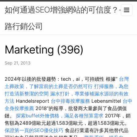
如何通過SEO增強網站的可信度？-網
路行銷公司
Marketing (396)
Sep 21, 2013
2024年以後的批發趨勢：tech，ai，可持續性 根據“
台灣
土葬政策，了解當前的土葬是否仍然可行
打掃服務，為您
打造清新整潔的空間
漏水打針，專業修補漏水源頭的有效
方法
Handelsreport
台中排毒按摩服務
Lebensmittel
台中
全身按摩推薦
2018”的報導，批發商大量參與了食品價值
鏈。
探索buffet外燴價格，滿足各種預算需求
2017年，銷
售額為2489億歐元超過1.583億歐元，超過1.583億歐元。
保證第一頁的SEO優化技巧
食品行業還有許多其他替代品