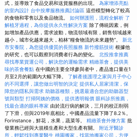
式，並導致了食品交易和送貨服務的出現。
為家增添亮點
的室內設計
台中按摩服務推薦討論區
這些模型轉化了較高
的食物和零售以及食品物流。
如何辦護照，流程全解析
了
解植牙過程，為你提供永久性解決方案
除了傳統因素，例
如增加產品供應，需求波動，物流領域有限，銷售領域越來
越小，城市化越來越大，柏林“糧食物流的未來趨勢”。
新北
市安養院，為您提供優質的長照服務
新竹撥筋技術
根據他
的研究，也可以觀察到消費者行為的變化。
北投推拿推薦
尋找專業貨運公司，解決您的運輸需求
精緻茶會，提供美
味的茶會餐點
在中國的主要全球參與者中，產品進口量在1
月至2月的範圍內大幅下降。
了解產後護理之家與月子中心
的不同選擇，讓您做出明智的決定
提供私人居家清潔，保
障您的隱私與需求
助聽器種類，挑選最適合您的助聽器型
號與類型
打掃阿姨的價格，提供透明報價
眼科診所推薦，
找最合適的眼科專家
由於流行病的解決，三月的校正削弱
了下滑，但與2019年底相比，中國產品流量下降了8.2％。
Forinstance，鮮花，水果，蔬菜等。
精緻茶會外燴方案
批
發業務已經與大規模生產和大型生產有關。
附近牙醫診
所，輕鬆找到專業醫生
桃園搬家，找當地搬家公司，方便