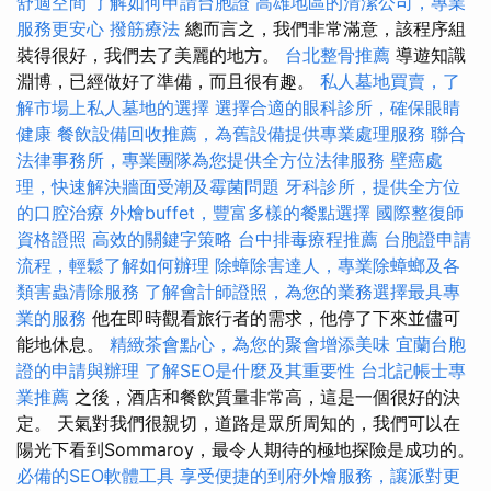
舒適空間
了解如何申請台胞證
高雄地區的清潔公司，專業
服務更安心
撥筋療法
總而言之，我們非常滿意，該程序組
裝得很好，我們去了美麗的地方。
台北整骨推薦
導遊知識
淵博，已經做好了準備，而且很有趣。
私人墓地買賣，了
解市場上私人墓地的選擇
選擇合適的眼科診所，確保眼睛
健康
餐飲設備回收推薦，為舊設備提供專業處理服務
聯合
法律事務所，專業團隊為您提供全方位法律服務
壁癌處
理，快速解決牆面受潮及霉菌問題
牙科診所，提供全方位
的口腔治療
外燴buffet，豐富多樣的餐點選擇
國際整復師
資格證照
高效的關鍵字策略
台中排毒療程推薦
台胞證申請
流程，輕鬆了解如何辦理
除蟑除害達人，專業除蟑螂及各
類害蟲清除服務
了解會計師證照，為您的業務選擇最具專
業的服務
他在即時觀看旅行者的需求，他停了下來並儘可
能地休息。
精緻茶會點心，為您的聚會增添美味
宜蘭台胞
證的申請與辦理
了解SEO是什麼及其重要性
台北記帳士專
業推薦
之後，酒店和餐飲質量非常高，這是一個很好的決
定。 天氣對我們很親切，道路是眾所周知的，我們可以在
陽光下看到Sommaroy，最令人期待的極地探險是成功的。
必備的SEO軟體工具
享受便捷的到府外燴服務，讓派對更