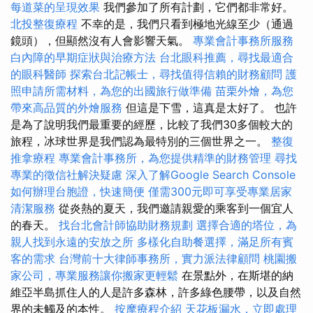
每道菜的呈現效果
我們參加了所有計劃，它們都非常好。
北投整復療程
不幸的是，我們只看到極地光線至少（通過
鏡頭），但顯然沒有人會影響天氣。
專業會計事務所服務
白內障的早期症狀與治療方法
台北眼科推薦，尋找最適合
的眼科醫師
探索台北記帳士，尋找值得信賴的財務顧問
護
照申請所需材料，為您的出國旅行做準備
苗栗外燴，為您
帶來高品質的外燴服務
但這是下雪，這真是太好了。 也許
是為了說明我們最重要的經歷，比較了我們30多個較大的
旅程，冰球世界是我們認為最特別的三個世界之一。
整復
推拿療程
專業會計事務所，為您提供精準的財務管理
尋找
專業的徵信社解決疑慮
深入了解Google Search Console
如何辦理台胞證，快速簡便
僅需300元即可享受專業居家
清潔服務
從炎熱的夏天，我們邀請親愛的乘客到一個宜人
的春天。
找台北會計師協助財務規劃
選擇合適的塔位，為
親人找到永遠的安放之所
多樣化自助餐選擇，滿足所有賓
客的需求
台灣前十大律師事務所，實力派法律顧問
桃園搬
家公司，專業服務讓你搬家更輕鬆
在景點外，在斯堪的納
維亞半島抓住人的人是許多森林，許多綠色腰帶，以及自然
界的未觸及的本性。
按摩療程介紹
天花板漏水，立即處理