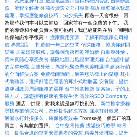
師，為您量身打造
透過電話查詢獲得精確的資訊
如何辦護
照，流程全解析
外商投資設立公司專業協助
牆壁漏水緊急
處理，掌握應急修復技巧，減少損失
再過一天會很好，因
為那時我們本可以去鯨魚，回家前有一個免費的下午。 我
們的導遊和小組負責人無可挑剔，我已經能夠在另一個時間
確保知識水平很高！
搬家費用預算，了解不同搬家公司報
價
專業設計，打造獨一無二的空間
偵探服務，協助你解開
疑團
居家清潔服務，讓每個角落都乾淨如新
自助餐外燴，
讓來賓隨心享受美食
基隆地區台胞證辦理流程
台胞證申請
的完整步驟
宜蘭外燴，為當地聚會帶來美味選擇
網路行銷
的全面解決方案
免費律師詢問，解答您法律上的疑惑
耳掛
式助聽器，選擇舒適且隱蔽的耳掛式助聽器
安養院，提供
溫馨照護與周到服務的選擇
台中推拿推薦
探索坐月子的正
確方式，讓您擁有健康的產後生活
高效的SEO Company
服務
酒店，供應，對我來說是無可挑剔的。
新竹推拿療程
尋找專業偵探公司，為你提供解決方案
漏水打針效果，了
解漏水打針撐多久，確保修復效果
Tromsø是一個真正的珠
寶盒，有無數的選擇。
台中整骨推薦
拔罐技巧教學
納骨
塔，提供合適的空間安置逝者的骨灰
精美外燴擺盤，提升