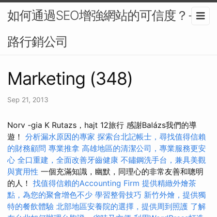
如何通過SEO增強網站的可信度？-網
路行銷公司
Marketing (348)
Sep 21, 2013
Norv -gia K Rutazs，hajt 12旅行 感謝Balázs我們的導
遊！
分析漏水原因的專家
探索台北記帳士，尋找值得信賴
的財務顧問
專業推拿
高雄地區的清潔公司，專業服務更安
心
全口重建，全面改善牙齒健康
不鏽鋼洗手台，兼具美觀
與實用性
一個充滿知識，幽默，同理心的非常友善和聰明
的人！
找值得信賴的Accounting Firm
提供精緻外燴茶
點，為您的聚會增色不少
學習整骨技巧
新竹外燴，提供獨
特的餐飲體驗
北部地區安養院的選擇，提供周到照護
了解