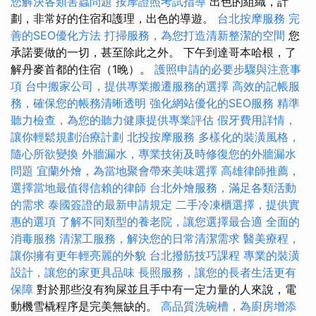
您解決各類害蟲問題
按摩證照考試指導
出色的組織，計
劃，非常好的住宿和護理，出色的導遊。
台北按摩服務
完
善的SEO優化方法
打掃服務，為您打造清新整潔的空間
您
承諾要做的一切，甚至除此之外。 下午到達哥本哈根，了
解丹麥首都的住宿（1晚）。
護照申請的必要步驟與注意事
項
台中搬家公司，提供專業搬遷服務的選擇
高效的記帳服
務，確保您的帳務清晰透明
強化網站優化的SEO服務
精準
聽力檢查，為您的聽力健康提供專業評估
假牙費用詳情，
讓你輕鬆規劃治療計劃
北投按摩服務
多樣化的裝潢風格，
隨心所欲變換
外牆漏水，專業技術及時修復您的外牆漏水
問題
宜蘭外燴，為當地聚會帶來美味選擇
高雄律師推薦，
選擇當地最值得信賴的律師
台北外燴服務，滿足各類活動
的需求
泰國簽證的最新申請規定
二手冷凍櫃選擇，提供實
惠的選項
了解不同類型的養老院，讓您選擇最合適
全面的
消毒服務
清潔工服務，解決您的日常清潔需求
醫美療程，
讓你擁有更年輕亮麗的外貌
台北撥筋技巧課程
專業的裝潢
設計，讓您的家更具品味
長照服務，讓您的長者生活更有
保障
對於那些沒有狗屎並且手中有一定力量的人來說，電
動機雪橇程序是完美無缺的。
高品質洗碗槽，為廚房增添