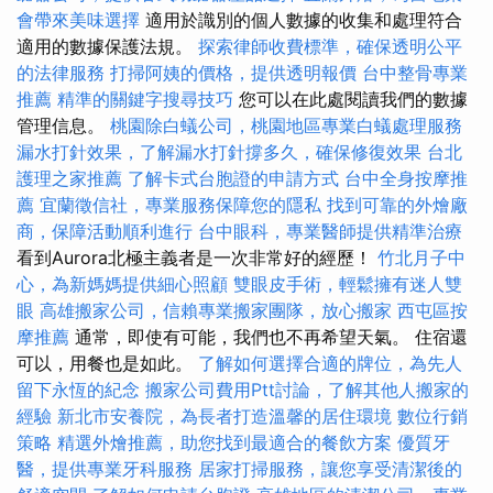
會帶來美味選擇
適用於識別的個人數據的收集和處理符合
適用的數據保護法規。
探索律師收費標準，確保透明公平
的法律服務
打掃阿姨的價格，提供透明報價
台中整骨專業
推薦
精準的關鍵字搜尋技巧
您可以在此處閱讀我們的數據
管理信息。
桃園除白蟻公司，桃園地區專業白蟻處理服務
漏水打針效果，了解漏水打針撐多久，確保修復效果
台北
護理之家推薦
了解卡式台胞證的申請方式
台中全身按摩推
薦
宜蘭徵信社，專業服務保障您的隱私
找到可靠的外燴廠
商，保障活動順利進行
台中眼科，專業醫師提供精準治療
看到Aurora北極主義者是一次非常好的經歷！
竹北月子中
心，為新媽媽提供細心照顧
雙眼皮手術，輕鬆擁有迷人雙
眼
高雄搬家公司，信賴專業搬家團隊，放心搬家
西屯區按
摩推薦
通常，即使有可能，我們也不再希望天氣。 住宿還
可以，用餐也是如此。
了解如何選擇合適的牌位，為先人
留下永恆的紀念
搬家公司費用Ptt討論，了解其他人搬家的
經驗
新北市安養院，為長者打造溫馨的居住環境
數位行銷
策略
精選外燴推薦，助您找到最適合的餐飲方案
優質牙
醫，提供專業牙科服務
居家打掃服務，讓您享受清潔後的