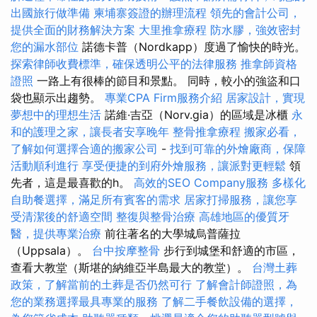
出國旅行做準備
柬埔寨簽證的辦理流程
領先的會計公司，
提供全面的財務解決方案
大里推拿療程
防水膠，強效密封
您的漏水部位
諾德卡普（Nordkapp）度過了愉快的時光。
探索律師收費標準，確保透明公平的法律服務
推拿師資格
證照
一路上有很棒的節目和景點。 同時，較小的強盜和口
袋也顯示出趨勢。
專業CPA Firm服務介紹
居家設計，實現
夢想中的理想生活
諾維·吉亞（Norv.gia）的區域是冰櫃
永
和的護理之家，讓長者安享晚年
整骨推拿療程
搬家必看，
了解如何選擇合適的搬家公司
-
找到可靠的外燴廠商，保障
活動順利進行
享受便捷的到府外燴服務，讓派對更輕鬆
領
先者，這是最喜歡的h。
高效的SEO Company服務
多樣化
自助餐選擇，滿足所有賓客的需求
居家打掃服務，讓您享
受清潔後的舒適空間
整復與整骨治療
高雄地區的優質牙
醫，提供專業治療
前往著名的大學城烏普薩拉
（Uppsala）。
台中按摩整骨
步行到城堡和舒適的市區，
查看大教堂（斯堪的納維亞半島最大的教堂）。
台灣土葬
政策，了解當前的土葬是否仍然可行
了解會計師證照，為
您的業務選擇最具專業的服務
了解二手餐飲設備的選擇，