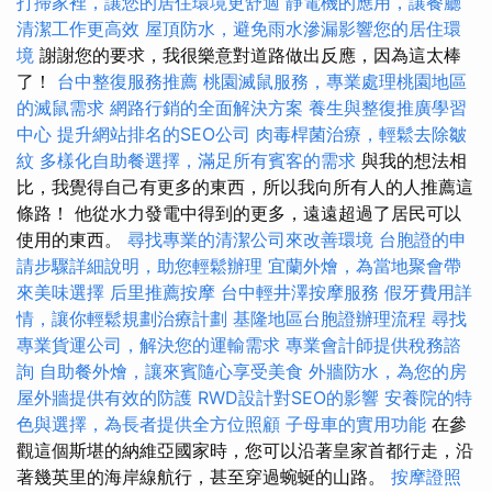
打掃家裡，讓您的居住環境更舒適
靜電機的應用，讓餐廳
清潔工作更高效
屋頂防水，避免雨水滲漏影響您的居住環
境
謝謝您的要求，我很樂意對道路做出反應，因為這太棒
了！
台中整復服務推薦
桃園滅鼠服務，專業處理桃園地區
的滅鼠需求
網路行銷的全面解決方案
養生與整復推廣學習
中心
提升網站排名的SEO公司
肉毒桿菌治療，輕鬆去除皺
紋
多樣化自助餐選擇，滿足所有賓客的需求
與我的想法相
比，我覺得自己有更多的東西，所以我向所有人的人推薦這
條路！ 他從水力發電中得到的更多，遠遠超過了居民可以
使用的東西。
尋找專業的清潔公司來改善環境
台胞證的申
請步驟詳細說明，助您輕鬆辦理
宜蘭外燴，為當地聚會帶
來美味選擇
后里推薦按摩
台中輕井澤按摩服務
假牙費用詳
情，讓你輕鬆規劃治療計劃
基隆地區台胞證辦理流程
尋找
專業貨運公司，解決您的運輸需求
專業會計師提供稅務諮
詢
自助餐外燴，讓來賓隨心享受美食
外牆防水，為您的房
屋外牆提供有效的防護
RWD設計對SEO的影響
安養院的特
色與選擇，為長者提供全方位照顧
子母車的實用功能
在參
觀這個斯堪的納維亞國家時，您可以沿著皇家首都行走，沿
著幾英里的海岸線航行，甚至穿過蜿蜒的山路。
按摩證照