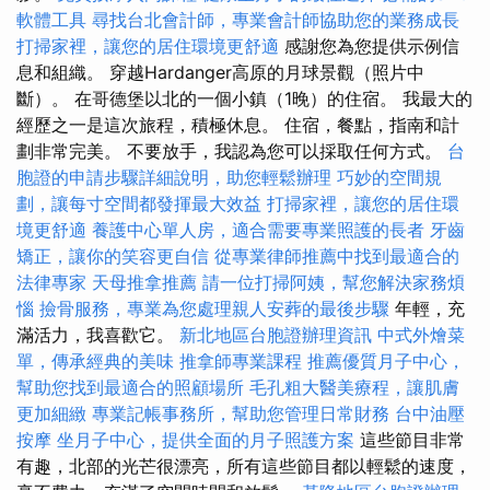
軟體工具
尋找台北會計師，專業會計師協助您的業務成長
打掃家裡，讓您的居住環境更舒適
感謝您為您提供示例信
息和組織。 穿越Hardanger高原的月球景觀（照片中
斷）。 在哥德堡以北的一個小鎮（1晚）的住宿。 我最大的
經歷之一是這次旅程，積極休息。 住宿，餐點，指南和計
劃非常完美。 不要放手，我認為您可以採取任何方式。
台
胞證的申請步驟詳細說明，助您輕鬆辦理
巧妙的空間規
劃，讓每寸空間都發揮最大效益
打掃家裡，讓您的居住環
境更舒適
養護中心單人房，適合需要專業照護的長者
牙齒
矯正，讓你的笑容更自信
從專業律師推薦中找到最適合的
法律專家
天母推拿推薦
請一位打掃阿姨，幫您解決家務煩
惱
撿骨服務，專業為您處理親人安葬的最後步驟
年輕，充
滿活力，我喜歡它。
新北地區台胞證辦理資訊
中式外燴菜
單，傳承經典的美味
推拿師專業課程
推薦優質月子中心，
幫助您找到最適合的照顧場所
毛孔粗大醫美療程，讓肌膚
更加細緻
專業記帳事務所，幫助您管理日常財務
台中油壓
按摩
坐月子中心，提供全面的月子照護方案
這些節目非常
有趣，北部的光芒很漂亮，所有這些節目都以輕鬆的速度，