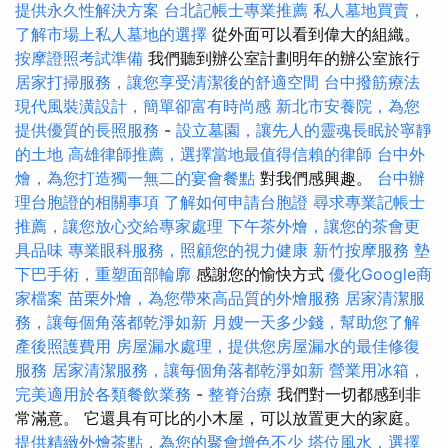
提供永久性解決方案
台北記帳士專業推薦
私人墓地買賣，
了解市場上私人墓地的選擇
從外面可以看到偉大的組織。
按摩證照考試準備
我們聽到辦公室計劃明年的辦公室旅行
居家打掃服務，讓您享受清潔後的舒適空間
台中撥筋療法
現代風裝潢設計，簡單卻富有時尚感
新北市安養院，為您
提供優質的長照服務
-
設立墓園，讓先人的靈魂長眠於寧靜
的土地
高雄律師推薦，選擇當地最值得信賴的律師
台中外
燴，為您打造獨一無二的宴會餐點
對我們感興趣。
台中辦
理台胞證的相關事項
了解如何申請台胞證
尋求專業記帳士
推薦，讓您放心交給專家處理
下午茶外燴，讓您的茶會更
具品味
專業眼科服務，照顧您的視力健康
新竹按摩服務
墊
下巴手術，重塑面部輪廓
感謝您的愉快方式
優化Google商
家檔案
苗栗外燴，為您帶來高品質的外燴服務
居家清潔服
務，讓每個角落都乾淨如新
月嫂一天多少錢，幫助您了解
產後照護費用
房屋漏水處理，提供您房屋漏水的最佳修復
服務
居家清潔服務，讓每個角落都乾淨如新
營業用冰箱，
完美適用於各類餐飲業務
-
整脊治療
我們對一切都感到非
常滿意。 它還具有可比的小木屋，可以放置更大的家庭。
提供精緻外燴茶點，為您的聚會增色不少
塔位風水，選擇