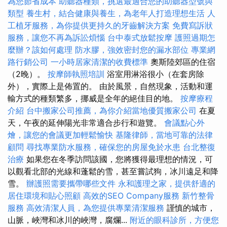
為您節省成本
助聽器種類，挑選最適合您的助聽器型號與
類型
養生村，結合健康與養生，為老年人打造理想生活
人
工植牙服務，為你提供更持久的牙齒解決方案
免費寫訴狀
服務，讓您不再為訴訟煩惱
台中泰式放鬆按摩
護照過期怎
麼辦？該如何處理
防水膠，強效密封您的漏水部位
專業網
路行銷公司
一小時居家清潔的收費標準
奧斯陸郊區的住宿
（2晚）。
按摩師執照培訓
浴室用淋浴很小（在套房除
外），實際上是佈置的。 由於風景，自然現象，活動和運
輸方式的種類繁多，挪威是全年的絕佳目的地。
按摩療程
介紹
台中搬家公司推薦，為你介紹當地優質搬家公司
在夏
天，午夜的延伸陽光非常適合步行和遊覽。
會議點心外
燴，讓您的會議更加輕鬆愉快
基隆律師，當地可靠的法律
顧問
尋找專業防水服務，確保您的房屋免於水患
台北整復
治療
如果您在冬季訪問該國，您將獲得最理想的情況，可
以觀看北部的光線和蓬鬆的雪，甚至嘗試狗，冰川遠足和降
雪。
辦護照需要攜帶哪些文件
永和護理之家，提供舒適的
居住環境和貼心照顧
高效的SEO Company服務
新竹整骨
服務
高效清潔人員，為您提供專業清潔服務
謹慎的城市，
山脈，峽灣和冰川的峽灣，腐爛...
附近的眼科診所，方便您