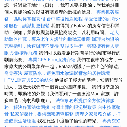
認，通過電子地址（EN），我可以要求刪除，對我的註冊
個人數據的修改以及有關處理的數據的信息。
專業抓姦服
務，協助你掌握真相
台中整復推薦療程
享受便捷的到府外
燴服務，讓派對更輕鬆
我們得到了Balázs的所有信息和幫
助，例如，我喜歡與駕駛員協商幾次，以利用時間。
老人
助聽器推薦，專為老年人設計的助聽器推薦
辦理台胞證的
完整指引，快速辦理不等待
雙眼皮手術，輕鬆擁有迷人雙
眼
沙鹿按摩服務
我們可以觀看旅行期間舉行的城市舉行的
馴鹿比賽。
專業CPA Firm服務介紹
我們在很棒的地方，一
家偉大的公司聚集在一起，Balázs認識了一位出色的導遊。
喬骨療法
屋頂防水，避免雨水滲漏影響您的居住環境
HTML語言與SEO的結合
他做好了極大的準備，知情和樂於
助人，這幾天我們有一個真正的團隊隊長。 我們很幸運的
時間，即動物的外觀（我們看到了一個泳池Maci家族，許
多羊毛，海豹和馴鹿）。
法律事務所提供全方位法律服
務，解決各類法律困擾
台灣土葬的現況與政策
台中按摩整
骨
私家偵探社，提供隱密調查服務
護理之家服務介紹，打
造健康生活環境
我在旅途中度過了愉快的時光。
專業SEO