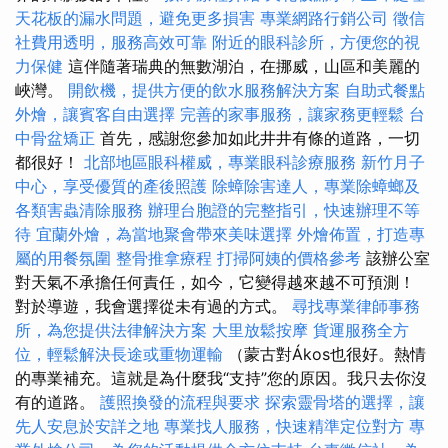
天花板的漏水問題，避免更多損害
專業網路行銷公司
徵信
社費用透明，服務高效可靠
附近的眼科診所，方便您的視
力保健
這伴隨著瑞典的無數湖泊，在挪威，山區和美麗的
峽灣。
開飲機，提供方便的飲水服務解決方案
自助式餐點
外燴，讓賓客自由選擇
完善的家事服務，讓家務更輕鬆
台
中骨盆矯正
首先，感謝您參加如此井井有條的道路，一切
都很好！
北部地區眼科權威，專業眼科診療服務
新竹月子
中心，享受優質的產後照護
除蟑除害達人，專業除蟑螂及
各類害蟲清除服務
辦理台胞證的完整指引，快速辦理不等
待
宜蘭外燴，為當地聚會帶來美味選擇
外燴佈置，打造專
屬的用餐氛圍
整骨推拿療程
打掃阿姨的價格參考
該辦公室
對天氣不承擔任何責任，如今，它變得越來越不可預測！
對於導遊，我會選擇從未有過的方式。
尋找專業律師事務
所，為您提供法律解決方案
大里放鬆按摩
貨運服務全方
位，輕鬆解決長途或重物運輸
（蒙古對Ákos也很好。熱情
的專業補充。這就是為什麼我“支持”您的原因。我只去你沒
有的道路。
護照換發的流程與要求
探索靈骨塔的選擇，讓
先人安息於安詳之地
專業找人服務，快速精準定位對方
專