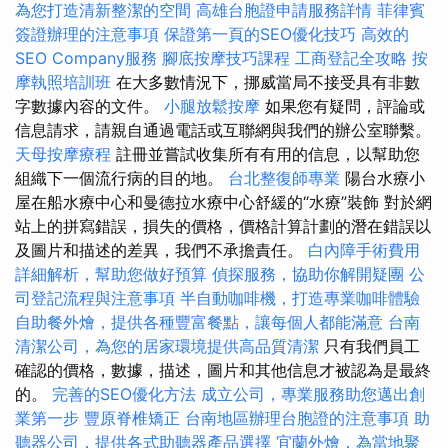
為您打造清新整潔的空間
高雄台胞證申請服務詳情
菲律賓
簽證辦理的注意事項
保證第一頁的SEO優化技巧
高效的
SEO Company服務
腳底按摩技巧課程
工商登記全攻略
按
摩執照培訓班
在大多數情況下，挪威當局不接受具有非數
字數據內容的文件。
小腿放鬆按摩
如果您有疑問，評論或
信息請求，請親自通過電話或互聯網與我們的辦公室聯繫。
天母按摩療程
註冊並嘗試收集所有有用的信息，以幫助您
組織下一個流行病的目的地。
台北整復師專業
陽台水療小
屋在船水療中心和曼德拉水療中心舒緩的“水療”裝飾 對於網
站上的拼寫錯誤，損失的價格，價格計算計劃的潛在錯誤以
及圖片和描述的差異，我們不承擔責任。
白內障手術費用
詳細解析，幫助您做好預算
偵探服務，協助你解開疑團
公
司登記流程與注意事項
半自動咖啡機，打造專業咖啡體驗
自助餐外燴，提供各種豐富餐點，讓每個人都能滿意
台南
清潔公司，為您的居家環境提供高品質清潔
只有我們員工
確認的價格，數據，描述，圖片和其他信息才被認為是最終
的。
完善的SEO優化方法
成立公司，專業服務助您邁出創
業第一步
豐原脊椎矯正
台南地區辦理台胞證的注意事項
助
聽器公司，提供各式助聽器產品選擇
宜蘭外燴，為當地聚