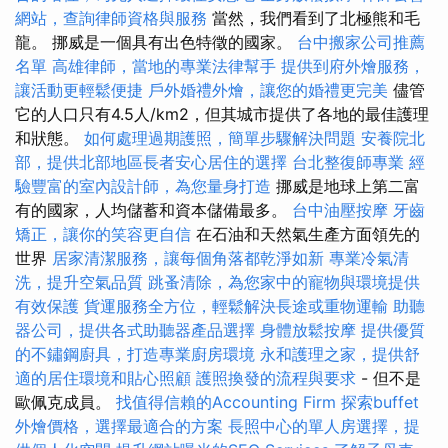
網站，查詢律師資格與服務
當然，我們看到了北極熊和毛
龍。 挪威是一個具有出色特徵的國家。
台中搬家公司推薦
名單
高雄律師，當地的專業法律幫手
提供到府外燴服務，
讓活動更輕鬆便捷
戶外婚禮外燴，讓您的婚禮更完美
儘管
它的人口只有4.5人/km2，但其城市提供了各地的最佳護理
和狀態。
如何處理過期護照，簡單步驟解決問題
安養院北
部，提供北部地區長者安心居住的選擇
台北整復師專業
經
驗豐富的室內設計師，為您量身打造
挪威是地球上第二富
有的國家，人均儲蓄和資本儲備最多。
台中油壓按摩
牙齒
矯正，讓你的笑容更自信
在石油和天然氣生產方面領先的
世界
居家清潔服務，讓每個角落都乾淨如新
專業冷氣清
洗，提升空氣品質
跳蚤清除，為您家中的寵物與環境提供
有效保護
貨運服務全方位，輕鬆解決長途或重物運輸
助聽
器公司，提供各式助聽器產品選擇
身體放鬆按摩
提供優質
的不鏽鋼廚具，打造專業廚房環境
永和護理之家，提供舒
適的居住環境和貼心照顧
護照換發的流程與要求
- 但不是
歐佩克成員。
找值得信賴的Accounting Firm
探索buffet
外燴價格，選擇最適合的方案
長照中心的單人房選擇，提