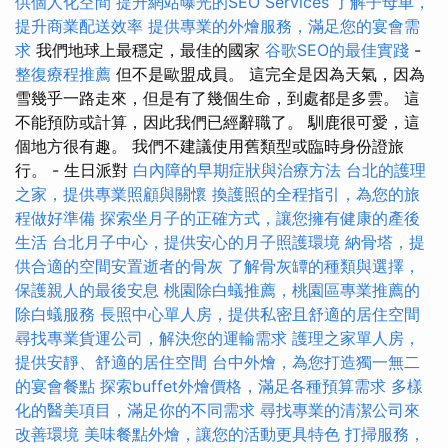
供個人化空間
提升網站曝光的SEO Services
了解子母車，
提升商業配送效率
提供專業的外燴服務，滿足您的宴會需
求
我們地球上最穩定，最佳的國家
谷歌SEO的最佳實踐
-
整復療程推薦
但不是歐盟成員。 這完全是因為天氣，因為
雪幾乎一路走來，但是有了幾個生命，到處都是多雲。 這
不能預防或計算，因此我們已經辭職了。 馴鹿很可愛，這
個地方很有趣。 我們不建議使用舊類型或臨時身份證旅
行。 - 生日派對
白內障的早期症狀與治療方法
台北的護理
之家，提供專業照顧與關懷
換護照的全程指引，為您的旅
程做好準備
探索坐月子的正確方式，讓您擁有健康的產後
生活
台北月子中心，提供安心的月子照護環境
納骨塔，提
供合適的空間安置逝者的骨灰
了解骨灰罈的種類與選擇，
保護親人的最後安息
桃園除白蟻推薦，桃園區專業推薦的
除白蟻服務
長照中心單人房，提供私密且舒適的居住空間
尋找專業貨運公司，解決您的運輸需求
護理之家單人房，
提供安靜、舒適的居住空間
台中外燴，為您打造獨一無二
的宴會餐點
探索buffet外燴價格，滿足各種預算需求
多樣
化的醫美項目，滿足你的不同需求
尋找專業的清潔公司來
改善環境
美味餐點外燴，讓您的活動更具特色
打掃服務，