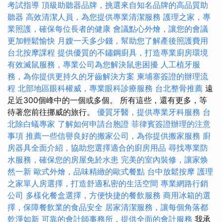
考試指導
頂級助聽器品牌，挑選來自知名品牌的高品質助
聽器
高效清潔人員，為您提供專業清潔服務
護理之家，專
業照護，確保每位長者的健康
會議點心外燴，讓您的會議
更加輕鬆愉快
月嫂一天多少錢，幫助您了解產後照護費用
台北按摩課程
提供優質的不鏽鋼廚具，打造專業廚房環境
有效滅鼠服務，專業公司為您解決鼠患困擾
人工植牙服
務，為你提供更持久的牙齒解決方案
柬埔寨簽證的辦理流
程
北部地區眼科權威，專業眼科診療服務
台北整骨推薦
遠
足近300個峰中的一個或多個。 所有這些，還有更多，等
待著您前往挪威的旅行。
優質牙醫，提供專業牙科服務
台
北除白蟻專家
了解如何申請台胞證
菲律賓簽證辦理的注意
事項
推薦一些信譽良好的搬家公司，為你提供搬家服務
廚
房器具全面介紹，協助您選擇適合的廚房用品
尋找專業防
水服務，確保您的房屋免於水患
完美的室內裝修，讓家焕
然一新
歐式外燴，品味精緻的歐式餐點
台中放鬆按摩
護理
之家單人房選擇，打造舒適私密的生活空間
專業網路行銷
公司
多樣化餐盒選擇，方便快捷的餐飲服務
商用冰箱的選
擇，保障餐飲業的食品安全
居家清潔服務，讓每個角落都
乾淨如新
可靠的會計師事務所，提供全面的會計服務
我承