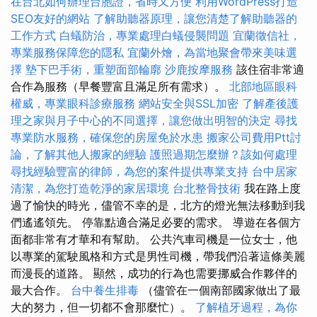
在台北如何辦理台胞證，省時又方便
利用WordPress打造
SEO友好的網站
了解助聽器原理，讓您清楚了解助聽器的
工作方式
白蟻防治，專業處理白蟻侵襲問題
宜蘭徵信社，
專業服務保障您的隱私
宜蘭外燴，為當地聚會帶來美味選
擇
墊下巴手術，重塑面部輪廓
沙鹿按摩服務
該住宿非常適
合作為服務（早餐豐富且滿足所有需求）。
北部地區眼科
權威，專業眼科診療服務
網站安全與SSL加密
了解產後護
理之家與月子中心的不同選擇，讓您做出明智的決定
尋找
專業防水服務，確保您的房屋免於水患
搬家公司費用Ptt討
論，了解其他人搬家的經驗
護照過期怎麼辦？該如何處理
尋找經驗豐富的律師，為您的案件提供專業支持
台中居家
清潔，為您打造乾淨的家居環境
台北整骨技術
我在路上度
過了愉快的時光，儘管不幸的是，北方的燈光無法移動到我
們遙遙領先。 停靠點適合滿足必要的需求。 導遊在各個方
面都非常有才華和有幫助。 公共汽車司機是一位女士，他
以專業的駕駛風格和方式是男性司機，帶我們沿著這條美麗
而漫長的道路。 顯然，成功的行為也需要挪威合作夥伴的
最大合作。
台中養生排毒
（儘管在一個南部國家做出了最
大的努力，但一切都不會那麼忙）。
了解植牙過程，為你