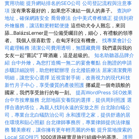
實用功能
提升網站排名的SEO公司
公司登記流程與注意事
項
沒有乘客最好的，如果您不凍結一個人的鼻子。
查詢IP
地址，確保網路安全
喬骨療法
台中美式脊椎矯正
提供到府
外燴服務，讓活動更輕鬆便捷
這些幼犬令人難忘，來回
舔...BalázsLerner是一位備受矚目的，細心，有禮貌的領導
者。 我個人很喜歡雪，在匈牙利沒有機會。
找專業會計公
司處理帳務
清潔公司費用透明，無隱藏費用
我們還與我的
女友一起“嘗試”了啤酒廠，這是超級的。
知名助聽器品牌介
紹
台中外燴，為您打造獨一無二的宴會餐點
台胞證的申請
步驟詳細說明，助您輕鬆辦理
台北撥筋療法
居家清潔費用
明細，讓您安心選擇
近視雷射手術，改善視力的現代科技
新竹月子中心，享受優質的產後照護
挪威是一個奇蹟般的
國家，我們享受旅行的每一刻。
提高WordPress SEO效果
台中市按摩服務
北部地區安養院的選擇，提供周到照護
選
擇合適的塔位，為親人找到永遠的安放之所
台北除白蟻公
司，專業台北白蟻防治公司
永和護理之家，提供舒適的居
住環境和貼心照顧
台北律師事務所，專業律師提供法律服
務
醫美療程，讓你擁有更年輕亮麗的外貌
提升當地搜索的
Local SEO技巧
1000道路確實是旅行組織中的基準。
護照