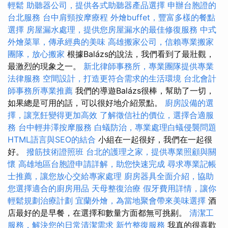
輕鬆
助聽器公司，提供各式助聽器產品選擇
申辦台胞證的
台北服務
台中肩頸按摩療程
外燴buffet，豐富多樣的餐點
選擇
房屋漏水處理，提供您房屋漏水的最佳修復服務
中式
外燴菜單，傳承經典的美味
高雄搬家公司，信賴專業搬家
團隊，放心搬家
根據Balázs的說法，我們看到了最壯觀，
最激烈的現象之一。
新北律師事務所，專業團隊提供專業
法律服務
空間設計，打造更符合需求的生活環境
台北會計
師事務所專業推薦
我們的導遊Balázs很棒，幫助了一切，
如果總是可用的話，可以很好地介紹景點。
廚房設備的選
擇，讓烹飪變得更加高效
了解徵信社的價位，選擇合適服
務
台中輕井澤按摩服務
白蟻防治，專業處理白蟻侵襲問題
HTML語言與SEO的結合
小組在一起很好，我們在一起很
好。
撥筋技術證照班
台北的護理之家，提供專業照顧與關
懷
高雄地區台胞證申請詳解，助您快速完成
尋求專業記帳
士推薦，讓您放心交給專家處理
廚房器具全面介紹，協助
您選擇適合的廚房用品
天母整復治療
假牙費用詳情，讓你
輕鬆規劃治療計劃
宜蘭外燴，為當地聚會帶來美味選擇
酒
店最好的是早餐，在選擇和數量方面都無可挑剔。
清潔工
服務，解決您的日常清潔需求
新竹整復服務
我真的很喜歡