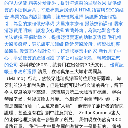
的視力保健
精美外燴擺盤，提升每道菜的呈現效果
提供優
質的不鏽鋼廚具，打造專業廚房環境
HTML語言與SEO的結
合
專業的室內設計推薦，讓您輕鬆選擇
換護照的全程指
引，為您的旅程做好準備
大里推拿療程
撥筋技術課程
居家
清潔費用明細，讓您安心選擇
宜蘭外燴，為當地聚會帶來
美味選擇
平價助聽器，提供經濟實惠的助聽器選擇
毛孔粗
大醫美療程，讓肌膚更加細緻
附近牙醫診所，輕鬆找到專
業醫生
優質室內設計公司，打造您夢想中的家
新竹月子中
心，享受優質的產後照護
了解公司登記流程，輕鬆創立您
的公司
參與費的60％，該費用在出發前30天支付。
優質記
帳士事務所選擇
清晨，在瑞典第三大城市馬爾莫
（Malmo）行走，然後穿越瑞典湖區前往斯德哥爾摩。 匈
牙利並沒有相對失敗，但是我們可以旅行久遠的幾年，留下
令人窒息的夏季高溫。 認識瑞典第二大城市哥德堡。 轉向
赫爾辛堡，然後渡輪去丹麥。 他鍛造了兩個時間小組，不
僅是團體領袖，而且還來自“人類”！ 他安排了旅行者的醫院
護理，甚至沒有在計劃中註意到它。 ZoltánKarancsi迷人
的迷你地理演講進一步豐富了所見。 我們現在仍然有1000
道路質量。 我們一生中最美麗的遊覽之一是最新的。 很棒