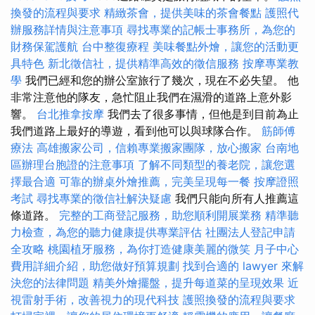
換發的流程與要求
精緻茶會，提供美味的茶會餐點
護照代
辦服務詳情與注意事項
尋找專業的記帳士事務所，為您的
財務保駕護航
台中整復療程
美味餐點外燴，讓您的活動更
具特色
新北徵信社，提供精準高效的徵信服務
按摩專業教
學
我們已經和您的辦公室旅行了幾次，現在不必失望。 他
非常注意他的隊友，急忙阻止我們在濕滑的道路上意外影
響。
台北推拿按摩
我們去了很多事情，但他是到目前為止
我們道路上最好的導遊，看到他可以與球隊合作。
筋師傅
療法
高雄搬家公司，信賴專業搬家團隊，放心搬家
台南地
區辦理台胞證的注意事項
了解不同類型的養老院，讓您選
擇最合適
可靠的辦桌外燴推薦，完美呈現每一餐
按摩證照
考試
尋找專業的徵信社解決疑慮
我們只能向所有人推薦這
條道路。
完整的工商登記服務，助您順利開展業務
精準聽
力檢查，為您的聽力健康提供專業評估
社團法人登記申請
全攻略
桃園植牙服務，為你打造健康美麗的微笑
月子中心
費用詳細介紹，助您做好預算規劃
找到合適的 lawyer 來解
決您的法律問題
精美外燴擺盤，提升每道菜的呈現效果
近
視雷射手術，改善視力的現代科技
護照換發的流程與要求