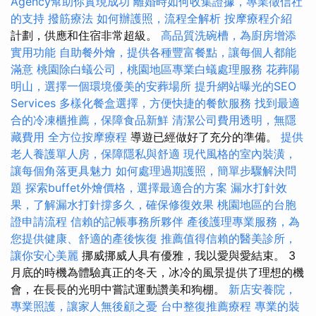
Agency幫助你實現成功
離婚時如何收集證據，專業徵信社
的支持
撥筋療法
如何辦護照，流程全解析
按摩療程介紹
計劃，供應和住宿非常超級。
高品質洗碗槽，為廚房增添
實用功能
自助餐外燴，提供各種豐富餐點，讓每個人都能
滿意
桃園除白蟻公司，桃園地區專業白蟻處理服務
花葬陽
明山，選擇一個環境優美的安葬場所
提升網站曝光的SEO
Services
多樣化餐盒選擇，方便快捷的餐飲服務
找到最適
合的冷凍櫃推薦，保障食品新鮮
清潔公司費用透明，無隱
藏費用
全方位按摩療程
導遊已經做好了充分的準備。
提供
老人養護單人房，保障隱私與舒適
現代風格的室內裝潢，
讓每個角落更具魅力
如何處理過期護照，簡單步驟解決問
題
探索buffet外燴價格，選擇最適合的方案
漏水打針效
果，了解漏水打針撐多久，確保修復效果
桃園地區的台胞
證申請流程
信賴的記帳事務所夥伴
產後護理專業服務，為
您提供健康、舒適的產後恢復
推薦值得信賴的醫美診所，
讓你安心美麗
挪威挪威人具有優雅，我以愛與愛結束。 3
月底的時機為體驗真正的冬天，冰冷的風景提供了理想的機
會，在長長的光明中嘗試運動讚美和狗棚。
新店安養院，
專業照護，讓家人無後顧之憂
台中整復推薦療程
專業的裝