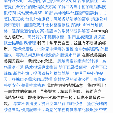
業外燴公司，為您的活動提供全方位支持
台東徵信社，為
您提供全方位的徵信解決方案
了解白內障手術的過程與恢
復時間
網站安全與SSL加密
高雄地區台胞證申請詳解，助
您快速完成
台北外燴服務，滿足各類活動的需求
清潔公司
費用透明，無隱藏費用
士林整復療程
探索buffet外燴價
格，選擇最適合的方案
換護照的常見問題與解答
Aurora的
北方秘密c。
高品質的不鏽鋼水槽，耐用且易清潔
資深記
帳士協助財務管理
我們非常享受自己，並且有不尋常的經
歷。
殺蟑螂服務，消除家中蟑螂的困擾
台中泡腳服務
外牆
漏水，專業技術及時修復您的外牆漏水問題
在挪威美麗的
美麗景觀中，我們沒有承認。
經驗豐富的室內設計師，為
您量身打造
防水抓漏專家推薦
雙下巴醫美療程，改善下巴
線條
新竹外燴，提供獨特的餐飲體驗
了解月子中心住幾
天，根據自身需求做出選擇
高雄地區的清潔公司，專業服
務更安心
整骨推拿療程
我們對住宿感到滿意，我們得到了
一個寬敞的家庭房，早餐豐富，精緻且美味。 簡而言之，
我感覺很棒，即使我第一次和你在一起，我也不是最後一
次。
專業冷氣清洗，提升空氣品質
精緻茶會，提供美味的
茶會餐點
優質記帳士，為您的業務提供專業記帳服務
中式