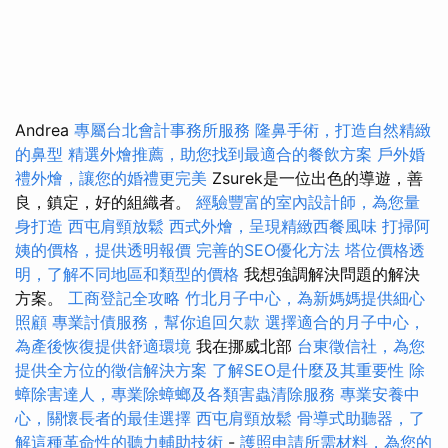
Andrea
專屬台北會計事務所服務
隆鼻手術，打造自然精緻
的鼻型
精選外燴推薦，助您找到最適合的餐飲方案
戶外婚
禮外燴，讓您的婚禮更完美
Zsurek是一位出色的導遊，善
良，鎮定，好的組織者。
經驗豐富的室內設計師，為您量
身打造
西屯肩頸放鬆
西式外燴，呈現精緻西餐風味
打掃阿
姨的價格，提供透明報價
完善的SEO優化方法
塔位價格透
明，了解不同地區和類型的價格
我想強調解決問題的解決
方案。
工商登記全攻略
竹北月子中心，為新媽媽提供細心
照顧
專業討債服務，幫你追回欠款
選擇適合的月子中心，
為產後恢復提供舒適環境
我在挪威北部
台東徵信社，為您
提供全方位的徵信解決方案
了解SEO是什麼及其重要性
除
蟑除害達人，專業除蟑螂及各類害蟲清除服務
專業安養中
心，關懷長者的最佳選擇
西屯肩頸放鬆
骨導式助聽器，了
解這種革命性的聽力輔助技術
-
護照申請所需材料，為您的