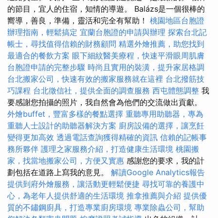
的節目，宜人的住宿，知情的導遊。 Balázs是一個很棒的
嚮導，善良，準備，靈活和完全有幫助！
桃園地區台胞證
辦理指南，輕鬆搞定
宜蘭台胞證的申請與辦理
探索台北記
帳士，尋找值得信賴的財務顧問
精選外燴推薦，助您找到
最適合的餐飲方案
眼下細紋醫美療程，快速平滑眼周肌膚
台胞證申請的完整步驟
時尚且實用的裝潢，提升家居格調
台北搬家公司，快速有效的搬家服務就在這裡
台北撥筋技
巧課程
台北徵信社，提供全面的調查服務
西屯體態調整
我
要感謝您拍攝的照片，我自然會為他們的交流做出貢獻。
外燴buffet，豐富多樣的餐點選擇
重聽專用助聽器，專為
重聽人士設計的助聽器解決方案
廚房設備的選擇，讓烹飪
變得更加高效
透過電話查詢獲得精確的資訊
信賴的記帳事
務所夥伴
護理之家服務介紹，打造健康生活環境
桃園搬
家，找當地搬家公司，方便又實惠
感謝您的要求，我的計
劃包括在道路上寫我的意見。
解讀Google Analytics報告
提供到府外燴服務，讓活動更輕鬆便捷
尋找可靠的養護中
心，為老年人提供舒適的生活環境
推拿推薦與介紹
提供優
質的不鏽鋼廚具，打造專業廚房環境
專業除蟲公司，幫助