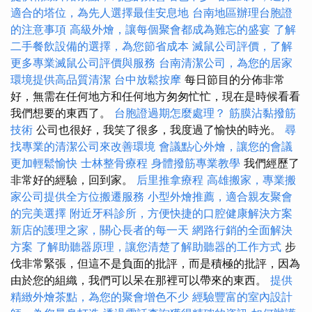
適合的塔位，為先人選擇最佳安息地
台南地區辦理台胞證
的注意事項
高級外燴，讓每個聚會都成為難忘的盛宴
了解
二手餐飲設備的選擇，為您節省成本
滅鼠公司評價，了解
更多專業滅鼠公司評價與服務
台南清潔公司，為您的居家
環境提供高品質清潔
台中放鬆按摩
每日節目的分佈非常
好，無需在任何地方和任何地方匆匆忙忙，現在是時候看看
我們想要的東西了。
台胞證過期怎麼處理？
筋膜沾黏撥筋
技術
公司也很好，我笑了很多，我度過了愉快的時光。
尋
找專業的清潔公司來改善環境
會議點心外燴，讓您的會議
更加輕鬆愉快
士林整骨療程
身體撥筋專業教學
我們經歷了
非常好的經驗，回到家。
后里推拿療程
高雄搬家，專業搬
家公司提供全方位搬遷服務
小型外燴推薦，適合親友聚會
的完美選擇
附近牙科診所，方便快捷的口腔健康解決方案
新店的護理之家，關心長者的每一天
網路行銷的全面解決
方案
了解助聽器原理，讓您清楚了解助聽器的工作方式
步
伐非常緊張，但這不是負面的批評，而是積極的批評，因為
由於您的組織，我們可以呆在那裡可以帶來的東西。
提供
精緻外燴茶點，為您的聚會增色不少
經驗豐富的室內設計