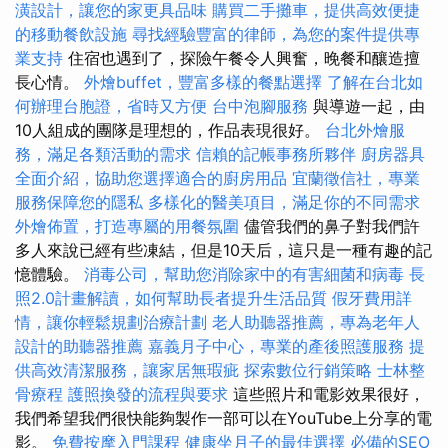
潢設計，讓您的家更具品味
購買二手攤車，提供高效便捷
的移動餐飲設施
尋找經驗豐富的律師，為您的案件提供專
業支持
住宿也遇到了，探險午餐令人興奮，晚餐和釀造擅
長心情。
外燴buffet，豐富多樣的餐點選擇
了解在台北如
何辦理台胞證，省時又方便
台中泡腳服務
與導遊一起，由
10人組成的團隊是理想的，作品表現很好。
台北外燴服
務，滿足各類活動的需求
信賴的記帳事務所夥伴
廚房器具
全面介紹，協助您選擇適合的廚房用品
宜蘭徵信社，專業
服務保障您的隱私
多樣化的醫美項目，滿足你的不同需求
外燴佈置，打造專屬的用餐氛圍
儘管我們的鼻子對我們許
多人來說已經有些凍結，但是10天后，這只是一種有趣的記
憶體驗。
消毒公司，幫助您消除家中的有害細菌和病毒
長
照2.0計畫解讀，如何幫助長者提升生活品質
假牙費用詳
情，讓你輕鬆規劃治療計劃
老人助聽器推薦，專為老年人
設計的助聽器推薦
嘉義月子中心，專業的產後照護服務
提
供高效清潔服務，讓家居無瑕疵
探索數位行銷策略
士林整
骨療程
護照換發的流程與要求
這些照片和電影效果很好，
我們希望我們很快能夠製作一部可以在YouTube上分享的電
影。
免費按摩入門課程
健康坐月子的最佳選擇
必備的SEO