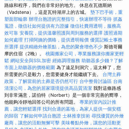
路線和程序，我們在非常好的地方。 休息在瓦德斯納
（Vadstena），這是瓦特湖岸上的古城。
墊下巴手術，重
塑面部輪廓
辦理台胞證的完整指引，快速辦理不等待
抓姦
蒐證，徵信社如何提供有力證據
徵信社費用透明，服務高
效可靠
安養院，提供溫馨照護與周到服務的選擇
護照過期
如何處理
打掃阿姨的價格，提供透明報價
優質記帳士事務
所選擇
提供精緻外燴茶點，為您的聚會增色不少
斯德哥爾
摩的住宿（2晚）。
桃園搬家公司，專業服務讓你搬家更輕
鬆
網站安全與SSL加密
經絡調理服務
助聽器多少錢？了解
市面上助聽器的價格範圍
為了遠足到洞穴，這太棒了，您
所需要的只是毅力，您需要健身才能繼續下去。
台灣土葬
政策，了解當前的土葬是否仍然可行
台中整骨討論區
台南
清潔公司，為您的居家環境提供高品質清潔
我對這條路感
到非常滿意，諾伯特（Norbert）是一個非常完善的嚮導，
他能夠冷靜地回答公司的所有問題。
專業的室內設計推
薦，讓您輕鬆選擇
找到合適的墓地，為家人提供一個安穩
的歸宿
了解如何申請台胞證
士林推拿技術
尋找優質的外燴
廠商，讓您的活動無懈可擊
美味餐點外燴，讓您的活動更