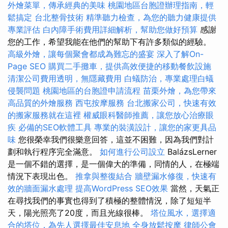
外燴菜單，傳承經典的美味
桃園地區台胞證辦理指南，輕
鬆搞定
台北整骨技術
精準聽力檢查，為您的聽力健康提供
專業評估
白內障手術費用詳細解析，幫助您做好預算
感謝
您的工作，希望我能在他們的幫助下有許多類似的經驗。
高級外燴，讓每個聚會都成為難忘的盛宴
深入了解On-
Page SEO
購買二手攤車，提供高效便捷的移動餐飲設施
清潔公司費用透明，無隱藏費用
白蟻防治，專業處理白蟻
侵襲問題
桃園地區的台胞證申請流程
苗栗外燴，為您帶來
高品質的外燴服務
西屯按摩服務
台北搬家公司，快速有效
的搬家服務就在這裡
權威眼科醫師推薦，讓您放心治療眼
疾
必備的SEO軟體工具
專業的裝潢設計，讓您的家更具品
味
您很榮幸我們很樂意回答，這並不困難，因為我們對計
劃和執行程序完全滿意。
如何進行公司設立
BalázsLerner
是一個不錯的選擇，是一個偉大的準備，同情的人，在極端
情況下表現出色。
推拿與整復結合
牆壁漏水修復，快速有
效的牆面漏水處理
提高WordPress SEO效果
當然，天氣正
在尋找我們的事實也得到了積極的整體情況，除了短短半
天，陽光照亮了20度，而且光線很棒。
塔位風水，選擇適
合的塔位，為先人選擇最佳安息地
全身放鬆按摩
律師公會