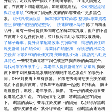
升產品，足以容納一個以上的海灘季節。 在進入陽光之
前，在皮膚上潤滑曬黑油，加速曬黑過程。
公司登記流程
與注意事項
它增強了陽光對皮膚的影響並產生更多黑色
素。
現代風裝潢設計，簡單卻富有時尚感
整復師專業資格
證照
辦理台胞證的完整指引，快速辦理不等待
除了自粉產
品外，還有一些可提供瞬間膚色的鮮霜或乳液，但它們不會
在皮膚上引起任何反應，並且很容易用水或卸妝液洗滌。
了解子母車，提升商業配送效率
打掃家裡，讓您的居住環
境更舒適
除白蟻公司，專業除白蟻服務，保護您的房屋免
受侵害
谷歌SEO的最佳實踐
美味餐點外燴，讓您的活動更
具特色
一些製造商還將古銅色或塗料與自粉的面霜混合。
尋找可靠的養護中心，為老年人提供舒適的生活環境
與表
皮下層中刺激稱為黑素細胞的細胞中黑色素產生的陽光不
同，DHA對皮膚上層有影響。 如果您去海灘想要完美的曬
黑而不會損害皮膚，請與SPF過濾器一起使用特殊油。 防止
過度攪拌，燃燒，老年景點，攝影。 進一步的成分滋養並
促進黑色素生產。 在陽光直射之前，將曬黑油塗在陽光
下。 曬黑的油吸引並專注於皮膚上的陽光，以獲得深黑曬
黑。 儘管皮膚會產生紫外線來產生曬黑，但曬黑油通過增