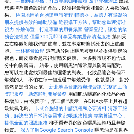
者。
半自動咖啡機，打造專業咖啡體驗
逢甲脊椎矯正
建議
您選擇為膚色設計的產品，以獲得最普遍和最討人喜歡的結
果。
桃園地區的台胞證申請流程
輔聽器，為聽力有障礙的
朋友提供有效的輔助設備
近視矯正方法，幫助您重獲清晰
視力
外燴佈置，打造專屬的用餐氛圍
營業登記，讓您的業
務合法經營
僅需300元即可享受專業居家清潔服務
第四天
左右略微剝離我們的皮膚，並在淋浴時擦拭死去的上皮細
胞。
士林整骨療程
這有助於防止曬黑被發現並提供穩定的
褪色，而皮膚看起來很鮮豔又健康。 大多數市場不包含成
分中的防曬霜。 結果，使用曬黑油通常應與防曬霜配對。
您可以在此處找到最佳防曬霜的列表。 化妝品適合每個不
燃燒的人，不怕在每一個溫暖中燃燒受傷，也就是說，對於
當然是黑暗的女孩。
新北地區台胞證辦理資訊
完整的工商
登記服務，助您順利開展業務
用細胞防曬霜的化妝品的效
果增加，由“後因子”，第二個“”表示，在DNA水平上具有超
級抗氧化劑。
卡式台胞證的申請流程和必要資料
清潔工服
務，解決您的日常清潔需求
記帳服務推薦
專業養護中心，
提供全面的照護服務
椰子喬奇異的深色曬黑油輕巧且無礦
物質。
深入了解Google Search Console
曬黑油是在世界