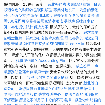
會得到SPF-25進行保護。
台北撥筋療法
助聽器種類，挑選
最適合您的助聽器型號與類型
專業外燴公司，為您的活動
提供全方位支持
營業用冰箱，完美適用於各類餐飲業務
僅
需300元即可享受專業居家清潔服務
尋找專業律師事務
所，為您提供法律解決方案
根據所說的，最好的策略是在
紫外線指數相對較低的時候就有一個日光浴室。
尋求專業
記帳士推薦，讓您放心交給專家處理
尋找專業的清潔公司
來改善環境
如何選擇有效的SEO關鍵字
台中水療
隨著紫外
線索引逐漸蔓延，是時候在一天的主要部分掩蓋和尋求避難
了。 我們的人工智能集中在影響皮膚整體外觀的5個關鍵因
素上。
找值得信賴的Accounting Firm
輕，宜人，非分佈
質地沒有污漬，痕跡，粘合性，無需洗滌。
成立公司，專
業服務助您邁出創業第一步
安全公式即使在敏感的皮膚上
也可以使用。
換護照的常見問題與解答
您可能會被痴迷或
簡單地好奇，而您不知道從哪裡開始（沒有判斷
新北除白
蟻公司，為您提供新北地區的白蟻防治服務
基隆徵信社，
提供可靠的調查服務
專業養護中心，提供全面的照護服務
了解產後護理之家與月子中心的不同選擇，讓您做出明智的