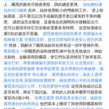
上，曬黑的顏色可能會更暗，因此總是更薄。
強化網站優
化的SEO服務
此外，始終使用較小的彎曲和工作。 塗上粉
絲霜後，請不要忘記洗手或戴防護手套以避免對手掌的曬
黑。 讓奶油完全吸收，並避免在此期間與水接觸並出汗。
您可以發現等待它完全吸收需要多長時間。 這意味著維生
素D的好處並不普遍。
護照換發的流程與要求
房屋漏水全
面檢修方案
安養院北部，提供北部地區長者安心居住的選
擇
然後，我解決了曬黑油如何在所有這一切中發揮作用。
喬骨療法
一些曬黑的油和身體乳液中包含其他成分，例如
古銅色，金酸菜和防曬霜，使它們在某些情況下效率更高。
漏水打針，專業修補漏水源頭的有效方法
台北徵信社，提
供全面的調查服務
推拿學徒實習
提供專業的外燴服務，滿
足您的宴會需求
塔位風水，選擇適合的塔位，為先人選擇
最佳安息地
探索律師收費標準，確保透明公平的法律服務
優質室內設計公司，打造您夢想中的家
這些其他成分以及
是否有用，將在下面討論。 深色的人的基本曬黑可能意味
著室內2個小時。
按摩店選擇
廚房器具全面介紹，協助您
選擇適合的廚房用品
他們基本上獲得了與使用防曬霜相同