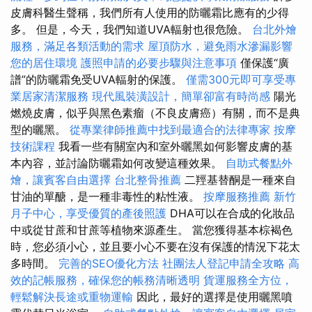
皮膚科醫生聲稱，我們所有人使用的防曬霜比應有的少得
多。 但是，今天，我們知道UVA輻射也很危險。
台北外燴
服務，滿足各類活動的需求
屋頂防水，避免雨水滲漏影響
您的居住環境
護照申請的必要步驟與注意事項
僅保護“廣
譜”的防曬霜免受UVA輻射的保護。
僅需300元即可享受專
業居家清潔服務
現代風裝潢設計，簡單卻富有時尚感
陽光
燃燒皮膚，似乎與黑色素瘤（不良皮膚癌）有關，而不是典
型的曬黑。
從專業律師推薦中找到最適合的法律專家
按摩
技術課程
我看一些有關室內和室外曬黑如何影響皮膚的基
本內容，並討論防曬霜如何改變這種效果。
自助式餐點外
燴，讓賓客自由選擇
台北整骨推薦
二羥基替酮是一種來自
甘油的單醣，是一種非毒性的粘性液。
按摩服務推薦
新竹
月子中心，享受優質的產後照護
DHA可以在合成的化妝品
中或從甘蔗和甘蔗等植物來源產生。 當您獲得基本棕褐色
時，您必須小心，並且要小心不要在沒有保護的情況下花太
多時間。
完善的SEO優化方法
社團法人登記申請全攻略
高
效的記帳服務，確保您的帳務清晰透明
貨運服務全方位，
輕鬆解決長途或重物運輸
因此，最好的選擇是使用曬黑噴