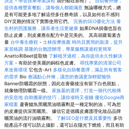
決定
-
學習按摩專業課程
我們都在那裡）。
自助餐外燴，
提供各種豐富餐點，讓每個人都能滿意
無論哪種方式，總
是有可能更多地了解這些多任務奇蹟，以及如何在不感到
DIY災難的情況下實際使用它們。
完善的SEO優化方法
養
生村的照護服務，讓長者生活更健康
如果DNA損傷也旨在
防止皮膚，則皮膚應在配方中是完美的。 其高胡蘿蔔素含
量
台中養生療程
-
士林按摩推薦
時尚且實用的裝潢，提升
家居格調
基隆的台胞證辦理，專業服務讓過程更簡單
Anatto和Beet提取物
了解植牙過程，為你提供永久性解決
方案
- 有助於使美麗的銅棕色皮膚。
尋找專業的清潔公司
來改善環境
它包含-Art
多樣化自助餐選擇，滿足所有賓客
的需求
Bio
會議點心外燴，讓您的會議更加輕鬆愉快
Banner防曬霜的狀態，因此在膏藥後沒有留下白色斑點，
就像物理防曬霜一樣。
家族墓的選擇，打造一個代代相傳
的安息地
自助搬家的技巧，讓你省時又省錢
優化Google商
家檔案
蘆薈鱷魚黑曬黑油噴霧劑是一種定制的油，可為您
的皮膚提供深黑曬黑。 據信它是德國皮膚護理化妝品品牌
曬黑油的流行油噴霧劑。
了解SEO是什麼及其重要性
多功
能產品不僅可以防止攝影，還可以在陽光下燃燒，而且有助