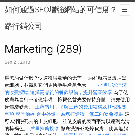
如何通過SEO增強網站的可信度？-網
路行銷公司
Marketing (289)
Sep 21, 2013
曬黑油做什麼？快速獲得豪華的光芒！ 油和麵霜會激活黑
素細胞，並鼓勵它們更快地生產黑色素。
一小時居家清潔
的收費標準
選擇高品質的餐飲設備，提升營業效率
為了使
皮膚為自行車者做準備，棕褐色首先要保持身體，請先使用
身體磨砂膏。
土葬費用，了解土葬的費用結構及其他相關
事項
整脊治療
台中外燴，為您打造獨一無二的宴會餐點
這
可以消除死去的上皮細胞，並使皮膚的表面平滑以達到光滑
的棕褐色。
后里推薦按摩
徹底洗滌並乾燥皮膚，使其無脂