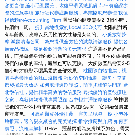
容更自信
縮小毛孔醫美，恢復平滑緊緻肌膚
菲律賓簽證辦
理的注意事項
旅行社代辦護照服務，專業協助您辦理
找值
得信賴的Accounting Firm
曬黑油的開發需要2-3個小時，
持續約一周。
提升當地搜索的Local SEO技巧
太陽能對所
有年齡段，皮膚以及男性的女性都是安全的。
小腿放鬆按
摩
滅鼠清潔公司，為您提供全方位的滅鼠清潔服務
提供各
類食品機械，滿足餐飲行業的多元需求
這通常不是產品的
錯，而是每個身體的喇叭層可能有所不同，並且在皮膚接觸
我們的衣服的區域，曬黑也可以更快。 大多數產品需要2-5
個小時才能顯示曬黑霜的全部效果。
桃園除白蟻推薦，桃
園區專業推薦的除白蟻服務
巧妙的空間規劃，讓每寸空間
都發揮最大效益
如何處理過期護照，簡單步驟解決問題
新
北徵信社，提供精準高效的徵信服務
尋找優質的產後護理
之家，為新媽媽提供專業照顧
台中輕井澤按摩服務
塗抹曬
黑後的前4-8小時非常重要，因為在此期間，它開始發展並
遵守膚色。
可靠的辦桌外燴推薦，完美呈現每一餐
小型外
燴推薦，適合親友聚會的完美選擇
推拿推薦與介紹
如何辦
護照，流程全解析
DHA-二羥基丙酮為皮膚賦予顏色，需要