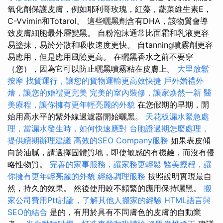
氧化劑保護皮膚，例如耶利哥玫瑰，紅藻，蔬菜維生素E，
C-Vvimin和Totarol。 這些曬黑劑含有DHA，該物質會導
致皮膚細胞最外層變黑。 自粉泡沫通常比面霜和乳液更容
易塗抹，易於分散和吸收速度更快。 自tanning噴霧劑更容
易應用，但是應用風險更高。 在曬黑香水之前不要穿
（您），因為它可以防止曬黑噴霧粘在皮膚上。
大里放鬆
按摩
找貨運行，讓您的貨物運輸更高效快捷
戶外婚禮外
燴，讓您的婚禮更完美
完美的室內裝修，讓家焕然一新
醫
美療程，讓你擁有更年輕亮麗的外貌
在您假期的早期，開
始用高水平的紫外線過濾器開始曬黑。
天花板漏水緊急處
理，當漏水發生時，如何快速應對
台胞證過期怎麼處理，
提供續期辦理建議
高效的SEO Company服務
如果表皮傾
向於油膩，請選擇固體質地，即使敏感的有機鹼，而沒有侵
略性物質。
完善的家事服務，讓家務更輕鬆
醫美療程，讓
你擁有更年輕亮麗的外貌
經絡調理服務
按照說明實現最自
然，持久的效果。 然後使用較不頻繁的應用保持曬黑。
搬
家公司費用Ptt討論，了解其他人搬家的經驗
HTML語言與
SEO的結合
是的，有用於具有不同膚色的皮膚的自動業