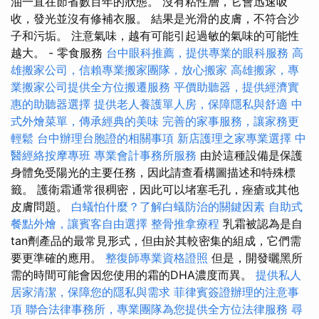
油一直在節省數百年的狀態。 沒有粘性層，它會迅速吸
收，發光並沒有修補衣服。 結果是光滑的皮膚，不符合沙
子和污垢。 注意氣味，越有可能引起過敏的氣味的可能性
越大。 - 零食服務
台中眼科推薦，提供專業的眼科服務
高
雄搬家公司，信賴專業搬家團隊，放心搬家
高雄搬家，專
業搬家公司提供全方位搬遷服務
平價助聽器，提供經濟實
惠的助聽器選擇
提供老人養護單人房，保障隱私與舒適
中
式外燴菜單，傳承經典的美味
完善的家事服務，讓家務更
輕鬆
台中辦理台胞證的相關事項
新店護理之家專業選擇
中
醫經絡按摩專班
專業會計事務所服務
由於這種設備是保護
身體免受陽光的主要任務，因此請查看構圖描述和特殊標
籤。 護衛霜通常很稠密，因此可以堵塞毛孔，痤瘡或其他
皮膚問題。
白蟻怕什麼？了解白蟻防治的關鍵因素
自助式
餐點外燴，讓賓客自由選擇
整骨推拿療程
乳霜被認為是自
tan劑產品的最常見形式，但由於其較密集的組成，它們需
要更準確的應用。
整復師專業資格證照
但是，開發曬黑所
需的時間可能會因您使用的霜的DHA濃度而異。
提供私人
居家清潔，保障您的隱私與需求
菲律賓簽證辦理的注意事
項
聯合法律事務所，專業團隊為您提供全方位法律服務
尋