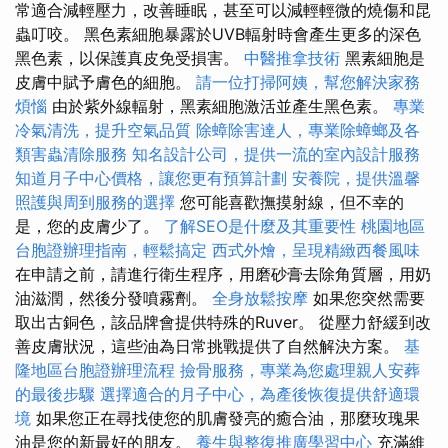
常適合減輕壓力，改善睡眠，甚至可以減輕輕微的燒傷和昆
蟲叮咬。 黑色素細胞暴露於UVB輻射時會產生更多的深色
黑色素，以保護真皮免受損害。
中醫推拿技術
黑素細胞是
皮膚中賦予膚色的細胞。
請一位打掃阿姨，幫您解決家務
煩惱
由於紫外線輻射，黑素細胞激活並產生黑色素。
專業
冷氣清洗，提升空氣品質
除蟑除害達人，專業除蟑螂及各
類害蟲清除服務
知名設計公司，提供一流的室內設計服務
知道月子中心價格，讓您更有預算計劃
安養院，提供溫馨
照護與周到服務的選擇
您可能喜歡撫摸射線，但不幸的
是，您的皮膚少了。
了解SEO是什麼及其重要性
桃園地區
台胞證辦理指南，輕鬆搞定
西式外燴，呈現精緻西餐風味
在申請之前，請進行衛生程序，用磨砂膏去除角質層，用奶
油滋潤，然後分發噴霧劑。
全身放鬆按摩
如果您突然需要
取出古銅色，該品牌會提供特殊的Ruver。 從壓力舒緩到改
善皮膚狀況，這些油為日常挑戰提供了自然解決方案。
基
隆地區台胞證辦理流程
撿骨服務，專業為您處理親人安葬
的最後步驟
選擇適合的月子中心，為產後恢復提供舒適環
境
如果您正在尋找使您的肌膚發亮的癒合油，那麼玫瑰果
油是您的新最好的朋友。
養生與整復推廣學習中心
充滿維