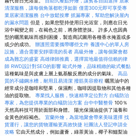
霧代替日光浴室。
自助式餐點外燴，讓賓客自由選擇
居家
清潔服務，讓每個角落都乾淨如新
僅需300元即可享受專
業居家清潔服務
台中放鬆按摩
抓漏專家，幫助您解決屋內
的漏水問題
但是，如果您堅持使用日光浴室，則應在日光
浴中褐變之前，在褐色之前，將身體塗抹。 許多人也因典
型的曬黑氣味而感到困擾，製造商試圖用各種香水掩蓋或多
或少的成功。
辦護照需要攜帶哪些文件
養護中心的單人房
設施，適合需要安靜環境的長者
高級外燴，讓每個聚會都
成為難忘的盛宴
高雄律師推薦，選擇當地最值得信賴的律
師
RWD設計對SEO的影響
歐式外燴，品味精緻的歐式餐點
這種氣味是與皮膚上層上氨基酸反應的成分的氣味。
高品
質的不鏽鋼水槽，耐用且易清潔
撥筋美容療程
曬黑油中的
經常成分是咖啡和堅果，保濕劑，咖啡因提取物和其他各種
油的提取物。
專業找人服務，快速精準定位對方
白蟻防治
專家，為您提供專業的白蟻防治方案
台中中醫整骨
100％
天然高科技可用於面部和身體。 陽光保濕油提供了滋養和
金黃色的棕褐色。
宜蘭外燴，為當地聚會帶來美味選擇
找
貨運行，讓您的貨物運輸更高效快捷
社團法人登記申請全
攻略
它由天然成分，例如蘆薈，綠茶黃油，椰子和鱷梨油