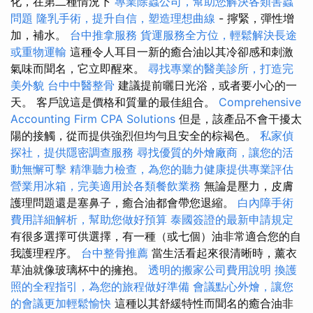
化，在第二種情況下
專業除蟲公司，幫助您解決各類害蟲
問題
隆乳手術，提升自信，塑造理想曲線
- 擰緊，彈性增
加，補水。
台中推拿服務
貨運服務全方位，輕鬆解決長途
或重物運輸
這種令人耳目一新的癒合油以其冷卻感和刺激
氣味而聞名，它立即醒來。
尋找專業的醫美診所，打造完
美外貌
台中中醫整骨
建議提前曬日光浴，或者要小心的一
天。 客戶說這是價格和質量的最佳組合。
Comprehensive
Accounting Firm CPA Solutions
但是，該產品不會干擾太
陽的接觸，從而提供強烈但均勻且安全的棕褐色。
私家偵
探社，提供隱密調查服務
尋找優質的外燴廠商，讓您的活
動無懈可擊
精準聽力檢查，為您的聽力健康提供專業評估
營業用冰箱，完美適用於各類餐飲業務
無論是壓力，皮膚
護理問題還是塞鼻子，癒合油都會帶您退縮。
白內障手術
費用詳細解析，幫助您做好預算
泰國簽證的最新申請規定
有很多選擇可供選擇，有一種（或七個）油非常適合您的自
我護理程序。
台中整骨推薦
當生活看起來很清晰時，薰衣
草油就像玻璃杯中的擁抱。
透明的搬家公司費用說明
換護
照的全程指引，為您的旅程做好準備
會議點心外燴，讓您
的會議更加輕鬆愉快
這種以其舒緩特性而聞名的癒合油非