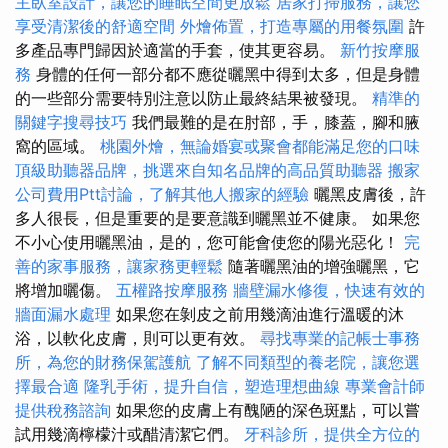
主臥室設計，讓您的睡眠空間更放鬆
居家打掃服務，讓您
享受清潔後的舒適空間
外燴佈置，打造專屬的用餐氛圍
許
多產品專門歸因於適當的手套，使其更容易。
新竹按摩服
務
身體的任何一部分都不應從曬黑中得到太多，但是身體
的一些部分需要特別注意以防止最終結果被發現。
精準的
關鍵字搜尋技巧
我們最難的是在肘部，手，膝蓋，腳和腋
窩的區域。
桃園外燴，無論婚宴或聚會都能滿足您的口味
頂級助聽器品牌，挑選來自知名品牌的高品質助聽器
搬家
公司費用Ptt討論，了解其他人搬家的經驗
曬黑皮膚後，許
多人很長，但是重要的是要意識到曬黑並不健康。 如果您
不小心使用曬黑油，是的，您可能會使您的陽光惡化！
完
善的家事服務，讓家務更輕鬆
隨著曬黑油的增強曬黑，它
將增加曬傷。
五權路按摩服務
牆壁漏水修復，快速有效的
牆面漏水處理
如果您在剝皮之前用幾滴油進行溫暖的沐
浴，以軟化皮膚，則可以更有效。
尋找專業的記帳士事務
所，為您的財務保駕護航
了解不同類型的養老院，讓您選
擇最合適
隆乳手術，提升自信，塑造理想曲線
專業會計師
提供稅務諮詢
如果您的皮膚上有醜陋的深色斑點，可以嘗
試用幾滴檸檬汁或醋清潔它們。
牙科診所，提供全方位的