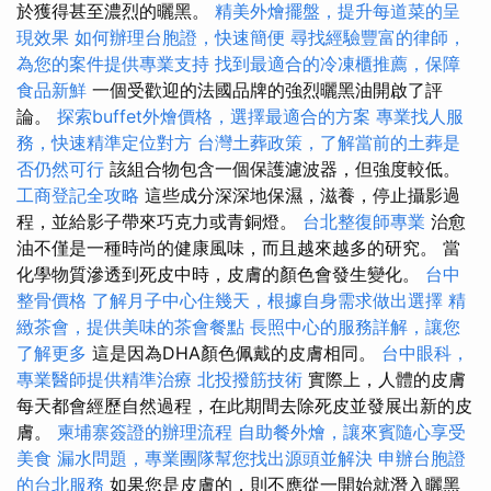
於獲得甚至濃烈的曬黑。
精美外燴擺盤，提升每道菜的呈
現效果
如何辦理台胞證，快速簡便
尋找經驗豐富的律師，
為您的案件提供專業支持
找到最適合的冷凍櫃推薦，保障
食品新鮮
一個受歡迎的法國品牌的強烈曬黑油開啟了評
論。
探索buffet外燴價格，選擇最適合的方案
專業找人服
務，快速精準定位對方
台灣土葬政策，了解當前的土葬是
否仍然可行
該組合物包含一個保護濾波器，但強度較低。
工商登記全攻略
這些成分深深地保濕，滋養，停止攝影過
程，並給影子帶來巧克力或青銅燈。
台北整復師專業
治愈
油不僅是一種時尚的健康風味，而且越來越多的研究。 當
化學物質滲透到死皮中時，皮膚的顏色會發生變化。
台中
整骨價格
了解月子中心住幾天，根據自身需求做出選擇
精
緻茶會，提供美味的茶會餐點
長照中心的服務詳解，讓您
了解更多
這是因為DHA顏色佩戴的皮膚相同。
台中眼科，
專業醫師提供精準治療
北投撥筋技術
實際上，人體的皮膚
每天都會經歷自然過程，在此期間去除死皮並發展出新的皮
膚。
柬埔寨簽證的辦理流程
自助餐外燴，讓來賓隨心享受
美食
漏水問題，專業團隊幫您找出源頭並解決
申辦台胞證
的台北服務
如果您是皮膚的，則不應從一開始就潛入曬黑