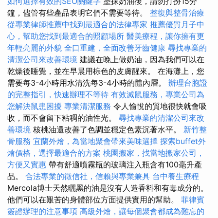
如何選擇有效的SEO關鍵字
塗抹奶油後，請勿打扮15分
鐘，儘管有些產品表明它們不需要等待。
整復與整骨治療
從專業律師推薦中找到最適合的法律專家
推薦優質月子中
心，幫助您找到最適合的照顧場所
醫美療程，讓你擁有更
年輕亮麗的外貌
全口重建，全面改善牙齒健康
尋找專業的
清潔公司來改善環境
建議在晚上做奶油，因為我們可以在
乾燥後睡覺，並在早晨用棕色的皮膚醒來。 在海灘上，您
需要每3-4小時用水清洗每3-4小時的體內層。
辦理台胞證
的完整指引，快速辦理不等待
有效滅鼠服務，專業公司為
您解決鼠患困擾
專業清潔服務
令人愉悅的質地很快就會吸
收，而不會留下粘稠的油性光。
尋找專業的清潔公司來改
善環境
核桃油還改善了色調並穩定色素沉著水平。
新竹整
骨服務
宜蘭外燴，為當地聚會帶來美味選擇
探索buffet外
燴價格，選擇最適合的方案
桃園搬家，找當地搬家公司，
方便又實惠
帶有舒適噴霧瓶的玻璃注入瓶含有100毫升產
品。
合法專業的徵信社，信賴與專業兼具
台中養生療程
Mercola博士天然曬黑的油是沒有人造香料和有毒成分的。
他們可以在艱苦的身體部位方面提供實用的幫助。
菲律賓
簽證辦理的注意事項
高級外燴，讓每個聚會都成為難忘的