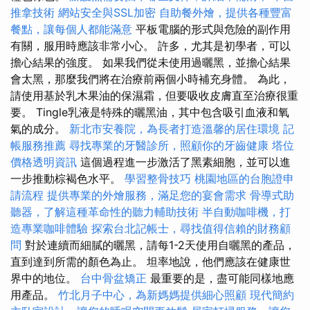
推拿技術
網站安全與SSL加密
自助餐外燴，提供各種豐富
餐點，讓每個人都能滿意
平板電腦的形式與危險的副作用
有關，服用時應該非常小心。 許多，尤其是初學者，可以
擔心結果的強度。 如果我們從未使用過曬黑，並擔心結果
會太黑，那麼我們將在治療前兩個小時補充身體。 為此，
請使用基於乳木果油的保濕霜，但要吸收皮膚直至治療很重
要。 Tingle乳液是特殊的曬黑油，其中包含吸引血液和氧
氣的成分。
新北市安養院，為長者打造溫馨的居住環境
記
帳服務推薦
尋找專業的牙醫診所，照顧你的牙齒健康
塔位
價格透明資訊
這個過程進一步激活了黑素細胞，並可以進
一步推動棕褐色水平。
學習整骨技巧
桃園地區的台胞證申
請流程
提供專業的外燴服務，滿足您的宴會需求
骨導式助
聽器，了解這種革命性的聽力輔助技術
半自動咖啡機，打
造專業咖啡體驗
探索台北記帳士，尋找值得信賴的財務顧
問
對於連續而細膩的曬黑，請每1-2天使用自曬黑的產品，
直到達到所需的顏色為止。 坦率地說，他們應該在健康世
界中的地位。
台中骨盆矯正
最重要的是，盡可能同樣地應
用產品。
竹北月子中心，為新媽媽提供細心照顧
現代簡約