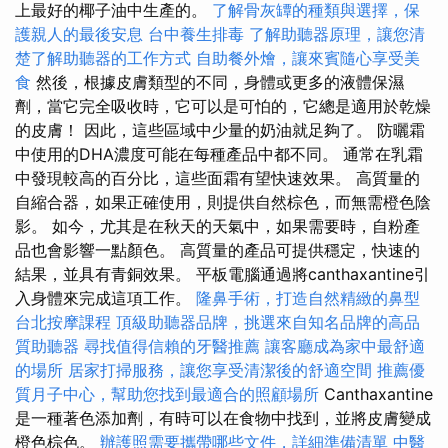
上最好的椰子油中生產的。
了解骨灰罈的種類與選擇，保
護親人的最後安息
台中養生排毒
了解助聽器原理，讓您清
楚了解助聽器的工作方式
自助餐外燴，讓來賓隨心享受美
食
然後，根據皮膚類型的不同，身體或更多的液體保濕
劑，當它完全吸收時，它可以是可怕的，它總是適用於乾燥
的皮膚！ 因此，這些區域中少量的奶油就足夠了。 防曬霜
中使用的DHA濃度可能在每種產品中都不同。 通常在乳霜
中發現較高的百分比，這些面霜有望快速效果。 高質量的
自縮合器，如果正確使用，則提供自然棕色，而無需橙色陰
影。 如今，尤其是在秋天的天氣中，如果需要時，自粉產
品也會影響一點顏色。 高質量的產品可提供穩定，快速的
結果，並具有青銅效果。 平板電腦通過將canthaxantine引
入身體來完成這項工作。
隆鼻手術，打造自然精緻的鼻型
台北按摩課程
頂級助聽器品牌，挑選來自知名品牌的高品
質助聽器
尋找值得信賴的牙醫推薦
讓客廳成為家中最舒適
的場所
居家打掃服務，讓您享受清潔後的舒適空間
推薦優
質月子中心，幫助您找到最適合的照顧場所
Canthaxantine
是一種著色添加劑，有時可以在食物中找到，並將皮膚變成
橙色棕色。
辦護照需要攜帶哪些文件，詳細準備清單
中醫