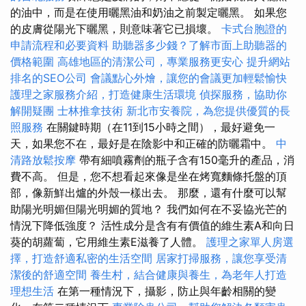
的油中，而是在使用曬黑油和奶油之前製定曬黑。 如果您
的皮膚從陽光下曬黑，則意味著它已損壞。
卡式台胞證的
申請流程和必要資料
助聽器多少錢？了解市面上助聽器的
價格範圍
高雄地區的清潔公司，專業服務更安心
提升網站
排名的SEO公司
會議點心外燴，讓您的會議更加輕鬆愉快
護理之家服務介紹，打造健康生活環境
偵探服務，協助你
解開疑團
士林推拿技術
新北市安養院，為您提供優質的長
照服務
在關鍵時期（在11到15小時之間），最好避免一
天，如果您不在，最好是在陰影中和正確的防曬霜中。
中
清路放鬆按摩
帶有細噴霧劑的瓶子含有150毫升的產品，消
費不高。 但是，您不想看起來像是坐在烤寬麵條托盤的頂
部，像新鮮出爐的外殼一樣出去。 那麼，還有什麼可以幫
助陽光明媚但陽光明媚的質地？ 我們如何在不妥協光芒的
情況下降低強度？ 活性成分是含有有價值的維生素A和向日
葵的胡蘿蔔，它用維生素E滋養了人體。
護理之家單人房選
擇，打造舒適私密的生活空間
居家打掃服務，讓您享受清
潔後的舒適空間
養生村，結合健康與養生，為老年人打造
理想生活
在第一種情況下，攝影，防止與年齡相關的變