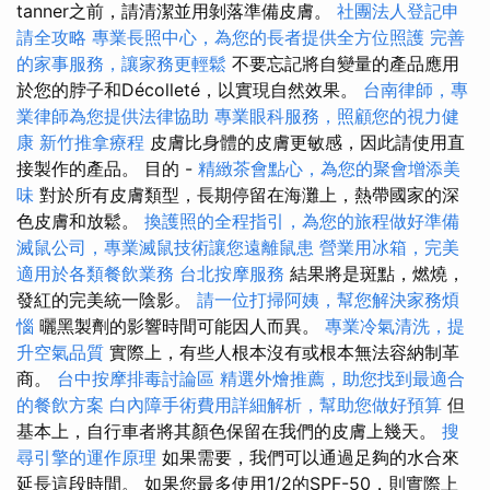
tanner之前，請清潔並用剝落準備皮膚。
社團法人登記申
請全攻略
專業長照中心，為您的長者提供全方位照護
完善
的家事服務，讓家務更輕鬆
不要忘記將自變量的產品應用
於您的脖子和Décolleté，以實現自然效果。
台南律師，專
業律師為您提供法律協助
專業眼科服務，照顧您的視力健
康
新竹推拿療程
皮膚比身體的皮膚更敏感，因此請使用直
接製作的產品。 目的 -
精緻茶會點心，為您的聚會增添美
味
對於所有皮膚類型，長期停留在海灘上，熱帶國家的深
色皮膚和放鬆。
換護照的全程指引，為您的旅程做好準備
滅鼠公司，專業滅鼠技術讓您遠離鼠患
營業用冰箱，完美
適用於各類餐飲業務
台北按摩服務
結果將是斑點，燃燒，
發紅的完美統一陰影。
請一位打掃阿姨，幫您解決家務煩
惱
曬黑製劑的影響時間可能因人而異。
專業冷氣清洗，提
升空氣品質
實際上，有些人根本沒有或根本無法容納制革
商。
台中按摩排毒討論區
精選外燴推薦，助您找到最適合
的餐飲方案
白內障手術費用詳細解析，幫助您做好預算
但
基本上，自行車者將其顏色保留在我們的皮膚上幾天。
搜
尋引擎的運作原理
如果需要，我們可以通過足夠的水合來
延長這段時間。 如果您最多使用1/2的SPF-50，則實際上