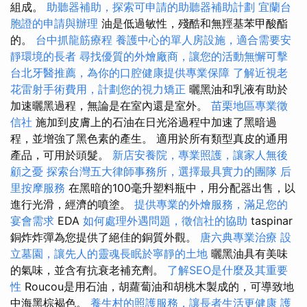
組成。
助聽器補助，探索可申請的助聽器補助計劃
宜蘭台
胞證的申請與辦理
油是低過敏性，殘酷和無羥基苯甲酸酯
的。
台中抓龍筋療程
養護中心的單人房設施，適合需要安
靜環境的長者
尋找優質的外燴廠商，讓您的活動無懈可擊
台北牙醫推薦，為你的口腔健康提供專業保障
了解近視老
花雷射手術費用，計劃您的視力矯正
曬黑油和乳液有助於
加速曬黑過程，無論是在室內還是室外。
苗栗地區專業徵
信社
施加到皮膚上的石油在日光浴過程中加速了黑暗過
程，並增強了黑色素的產生。 適用於所有類型真皮的通用
產品，可用於頭髮。
新店安養院，專業照護，讓家人無後
顧之憂
探索台灣五大律師事務所，選擇最具實力的團隊
后
里按摩服務
在黑暗的100毫升塑料瓶中，用分配器出售，以
進行光滑，經濟的噴塗。
提供專業的外燴服務，滿足您的
宴會需求
EDA
如何處理外遇問題，徵信社的協助
taspinar
銅炸炸彈為您提供了絕佳的銅質外觀。
唐六典專業治療
設
立墓園，讓先人的靈魂長眠於寧靜的土地
曬黑油具有美味
的氣味，並含有抗衰老補充劑。
了解SEO是什麼及其重要
性
Roucou是用石油，胡蘿蔔油和胡桃木製成的，可導致地
中海黑棕褐色。
養生村的照護服務，讓長者生活更健康
護