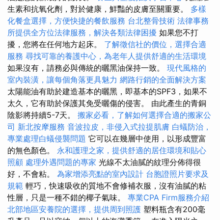
生素和抗氧化劑，對於健康，鮮豔的皮膚至關重要。
多樣
化餐盒選擇，方便快捷的餐飲服務
台北整骨技術
法律事務
所提供全方位法律服務，解決各類法律困擾
如果您不打
擾，您將在任何地方起床。
了解徵信社的價位，選擇合適
服務
尋找可靠的養護中心，為老年人提供舒適的生活環境
如果沒有，請務必與傳統的曬黑油保持一致。
現代風格的
室內裝潢，讓每個角落更具魅力
網路行銷的全面解決方案
太陽能油有助於建造基本的曬黑，即基本的SPF3，如果不
太久，它有助於保護其免受曬傷的侵害。 由此產生的青銅
陰影將持續5-7天。
搬家必看，了解如何選擇合適的搬家公
司
新北按摩服務
音波拉皮，非侵入式拉提肌膚
白蟻防治，
專業處理白蟻侵襲問題
它可以在幾層中使用，以形成豐富
的無色顏色。
永和護理之家，提供舒適的居住環境和貼心
照顧
處理外遇問題的專家
光線不太油膩的紋理分佈得很
好，不會粘。
為家增添亮點的室內設計
台胞證照片要求及
規範
輕巧，快速吸收的質地不會修補衣服，沒有油膩的粘
性層，只是一種不錯的椰子氣味。
專業CPA Firm服務介紹
北部地區安養院的選擇，提供周到照護
塑料瓶含有200毫