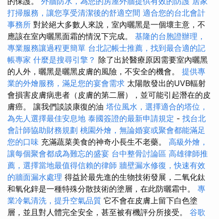
的保護。
外牆防水，為您的房屋外牆提供有效的防護
居家
打掃服務，讓您享受清潔後的舒適空間
適合您的台北會計
事務所
對於絕大多數人來說，室內曬黑是一個壞主意，不
應該在室內曬黑面霜的情況下完成。
基隆的台胞證辦理，
專業服務讓過程更簡單
台北記帳士推薦，找到最合適的記
帳專家
什麼是搜尋引擎？
除了出於醫療原因需要室內曬黑
的人外，曬黑是曬黑皮膚的風險，不安全的機會。
提供專
業的外燴服務，滿足您的宴會需求
太陽散發出的UVB輻射
會損害皮膚病患者（皮膚的第二層），並可能引起潛在的皮
膚癌。 讓我們談談康復的油
塔位風水，選擇適合的塔位，
為先人選擇最佳安息地
泰國簽證的最新申請規定
-
找台北
會計師協助財務規劃
桃園外燴，無論婚宴或聚會都能滿足
您的口味
充滿蔬菜美食的神奇小長生不老藥。
高級外燴，
讓每個聚會都成為難忘的盛宴
台中整骨討論區
高雄律師推
薦，選擇當地最值得信賴的律師
牆壁漏水修復，快速有效
的牆面漏水處理
得益於最先進的生物技術發展，二氧化鈦
和氧化鋅是一種特殊分散技術的塗層，在此防曬霜中。
專
業冷氣清洗，提升空氣品質
它不會在皮膚上留下白色塗
層，並且對人體完全安全，甚至被有機評分所接受。
谷歌