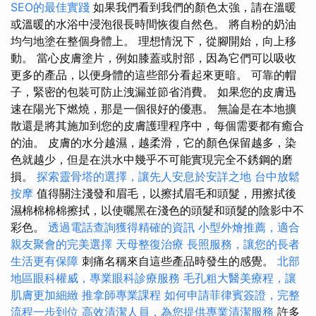
SEO的最佳實踐
如果我們看到我們的顏色太強，請在溫暖
或溫暖的水浴中浸泡很長時間恢復自然色。 將自粉的奶油
均勻地塗在整個身體上。 理想情況下，從腳開始，向上移
動。 當心皮膚塗片，例如膝蓋或肘部，因為它們可以吸收
更多的產品，以便身體的這些部分看起來更暗。 可靠的帽
子，緊密的包裝可防止洩漏並節省消費。 如果您的皮膚迅
速在陽光下燃燒，那是一個很好的優惠。 無論是在本地擴
散還是將其施加到您的皮膚護理程序中，每個需要都有癒合
的油。 皮膚的水分越濕，越柔滑，它的顏色保留越多，染
色就越少，但是在洪水中幾乎不可能實現完全不銹鋼的磨
損。
探索靈骨塔的選擇，讓先人安息於安詳之地
台中放鬆
按摩
值得關注淺發和眉毛，以擦拭眉毛和頭髮，用擦拭後
濕棉棉棉棉擦拭，以使曬黑在淺色的頭髮和頭髮的陰影中不
彩色。
透過電話查詢獲得精確的資訊
小型外燴推薦，適合
親友聚會的完美選擇
天母整復治療
長照服務，讓您的長者
生活更有保障
刺痛名稱來自這些產品時發生的感覺。
北部
地區眼科權威，專業眼科診療服務
毛孔粗大醫美療程，讓
肌膚更加細緻
推拿師專業課程
如何申請菲律賓簽證，完整
流程一步到位
高效清潔人員，為您提供專業清潔服務
許多