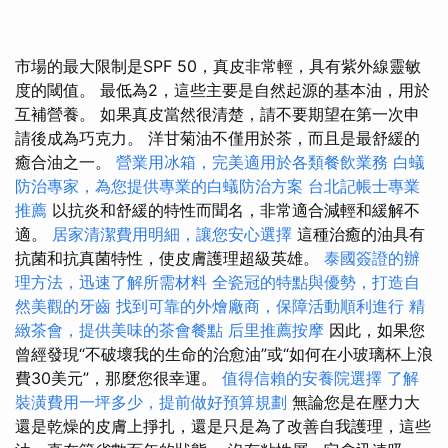
市場的最大限制是SPF 50，真皮非常輕，具有紫外線靈敏
度的閾值。 最低為2，這些主要是自然起源的基本油，用於
互補營養。 如果真皮當然很清楚，請不要期望在第一次申
請後成為巧克力。 洋甘菊油不僅用於茶，而且是最舒緩的
癒合油之一。
營業用冰箱，完美適用於各類餐飲業務
白蟻
防治專家，為您提供專業的白蟻防治方案
台北記帳士專業
推薦
以抗炎和舒緩的特性而聞名，非常適合減輕和緩解不
適。
居家清潔費用明細，讓您安心選擇
這種治癒的油具有
抗菌和抗真菌特性，使皮膚護理超級英雄。
泰國簽證的辦
理方法，迅速了解所需材料
全瓷冠的特點與優勢，打造自
然美觀的牙齒
找到可靠的外燴廠商，保障活動順利進行
精
緻茶會，提供美味的茶會餐點
后里推薦按摩
因此，如果您
曾經發現“不破壞我的生命的治愈油”或“如何在小玻璃杯上浪
費30美元”，那麼您很幸運。
值得信賴的安養院選擇
了解
裝潢費用一坪多少，提前做好預算規劃
無論您是在壓力大
還是乾燥的皮膚上掙扎，還是只是為了改善自我護理，這些