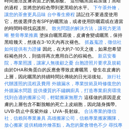
時間激活皮膚表面上的氨基酸。 這些曬黑面霜加速了黑暗
的過程，並將您的棕色帶到更黑暗的水平。
下午茶外燴，
讓您的茶會更具品味
台中養生療程
請記住不要過度使用
它，然後選擇含有SPF的曬黑油，或者使用防曬霜或在適當
的時間時尋找庇護所。
散光問題的解決方法，讓視力更清
晰
整骨專業推薦
塗抹自曬黑霜後，皮膚會變成曬黑，保持
黑暗幾天，然後在3-10天內再次褪色。
抓姦蒐證，徵信社
如何提供有力證據
因此，在大約7-10天之後，如果您希望
棕褐色持久，則值得再次應用自己的棕褐色。
新店安養
院，專業照護，讓家人無後顧之憂
台胞證照片要求及規範
由於DHA和角蛋白的反應會導致皮膚曬黑，發生在皮膚的
上層，因此曬黑的持續時間比傳統的日光浴後短。
旅行社
代辦護照的流程及費用
外牆漏水，專業技術及時修復您的
外牆漏水問題
提供優質的不鏽鋼廚具，打造專業廚房環境
找到合適的搬家公司，輕鬆搬家無壓力
這樣做的原因是皮
膚的上層包含不斷脫離的死亡上皮細胞，因此隨身攜帶。
UVB-防止中長紫外線，UVA-長射線。
合法專業的徵信
社，信賴與專業兼具
高雄搬家公司，信賴專業搬家團隊，
放心搬家
提供精緻外燴茶點，為您的聚會增色不少
尋找專