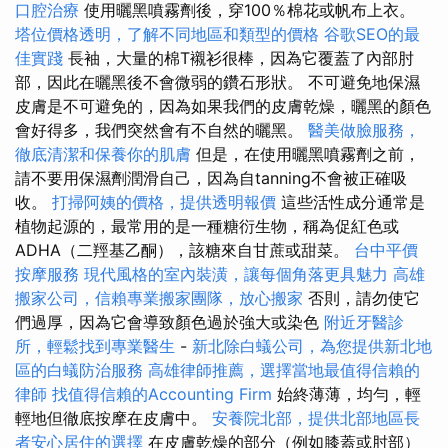
口腔治療
使用曬黑噴霧劑後，穿100％棉花或帆布上衣。
塔位價格透明，了解不同地區和類型的價格
谷歌SEO的最
佳實踐
長袖，大量的棉T襯衫很棒，因為它覆蓋了內部肘
部，因此在曬黑後不會微弱的鑽石形狀。 不可避免地保濕
皮膚是不可避免的，因為如果我們的皮膚乾燥，曬黑的顏色
會好得多，我們突然會有不自然的曬黑。
醫美做臉服務，
徹底清潔和保養你的肌膚
但是，在使用曬黑噴霧劑之前，
請不要用保濕劑潤滑自己，因為自tanning不會被正確吸
收。
打掃阿姨的價格，提供透明報價
這些活性成分通常是
植物起源的，最常用的是一種糖衍生物，稱為促紅色或
ADHA（二羥基乙酮），該糖來自甘蔗或甜菜。
台中平價
按摩服務
現代風格的室內裝潢，讓每個角落更具魅力
高雄
搬家公司，信賴專業搬家團隊，放心搬家
否則，請勿使它
們過厚，因為它會導致顏色過於強大或染色
附近牙醫診
所，輕鬆找到專業醫生
-
新北除白蟻公司，為您提供新北地
區的白蟻防治服務
高雄律師推薦，選擇當地最值得信賴的
律師
找值得信賴的Accounting Firm
始終薄薄，均勻，輕
輕地但徹底按摩在皮膚中。
安養院北部，提供北部地區長
者安心居住的選擇
在皮膚乾燥的部分（例如膝蓋或肘部）