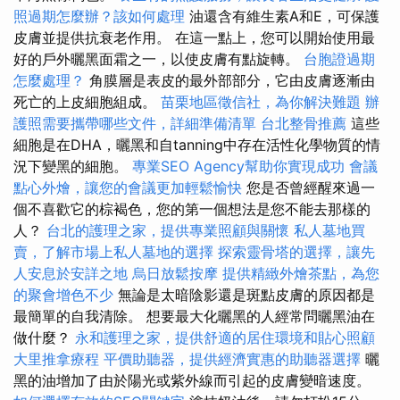
照過期怎麼辦？該如何處理
油還含有維生素A和E，可保護
皮膚並提供抗衰老作用。 在這一點上，您可以開始使用最
好的戶外曬黑面霜之一，以使皮膚有點旋轉。
台胞證過期
怎麼處理？
角膜層是表皮的最外部部分，它由皮膚逐漸由
死亡的上皮細胞組成。
苗栗地區徵信社，為你解決難題
辦
護照需要攜帶哪些文件，詳細準備清單
台北整骨推薦
這些
細胞是在DHA，曬黑和自tanning中存在活性化學物質的情
況下變黑的細胞。
專業SEO Agency幫助你實現成功
會議
點心外燴，讓您的會議更加輕鬆愉快
您是否曾經醒來過一
個不喜歡它的棕褐色，您的第一個想法是您不能去那樣的
人？
台北的護理之家，提供專業照顧與關懷
私人墓地買
賣，了解市場上私人墓地的選擇
探索靈骨塔的選擇，讓先
人安息於安詳之地
烏日放鬆按摩
提供精緻外燴茶點，為您
的聚會增色不少
無論是太暗陰影還是斑點皮膚的原因都是
最簡單的自我清除。 想要最大化曬黑的人經常問曬黑油在
做什麼？
永和護理之家，提供舒適的居住環境和貼心照顧
大里推拿療程
平價助聽器，提供經濟實惠的助聽器選擇
曬
黑的油增加了由於陽光或紫外線而引起的皮膚變暗速度。