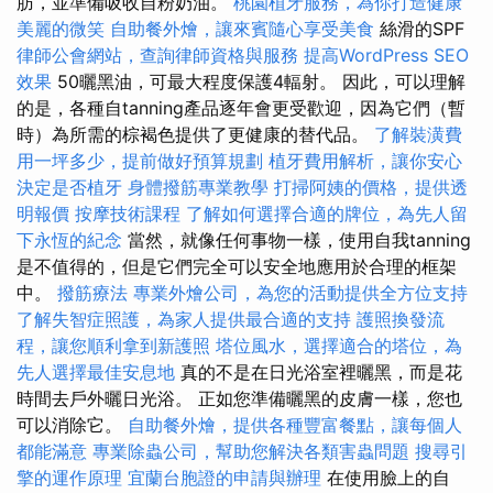
肪，並準備吸收自粉奶油。
桃園植牙服務，為你打造健康
美麗的微笑
自助餐外燴，讓來賓隨心享受美食
絲滑的SPF
律師公會網站，查詢律師資格與服務
提高WordPress SEO
效果
50曬黑油，可最大程度保護4輻射。 因此，可以理解
的是，各種自tanning產品逐年會更受歡迎，因為它們（暫
時）為所需的棕褐色提供了更健康的替代品。
了解裝潢費
用一坪多少，提前做好預算規劃
植牙費用解析，讓你安心
決定是否植牙
身體撥筋專業教學
打掃阿姨的價格，提供透
明報價
按摩技術課程
了解如何選擇合適的牌位，為先人留
下永恆的紀念
當然，就像任何事物一樣，使用自我tanning
是不值得的，但是它們完全可以安全地應用於合理的框架
中。
撥筋療法
專業外燴公司，為您的活動提供全方位支持
了解失智症照護，為家人提供最合適的支持
護照換發流
程，讓您順利拿到新護照
塔位風水，選擇適合的塔位，為
先人選擇最佳安息地
真的不是在日光浴室裡曬黑，而是花
時間去戶外曬日光浴。 正如您準備曬黑的皮膚一樣，您也
可以消除它。
自助餐外燴，提供各種豐富餐點，讓每個人
都能滿意
專業除蟲公司，幫助您解決各類害蟲問題
搜尋引
擎的運作原理
宜蘭台胞證的申請與辦理
在使用臉上的自