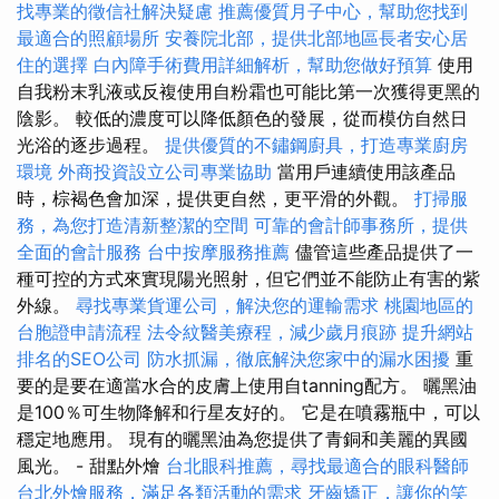
找專業的徵信社解決疑慮
推薦優質月子中心，幫助您找到
最適合的照顧場所
安養院北部，提供北部地區長者安心居
住的選擇
白內障手術費用詳細解析，幫助您做好預算
使用
自我粉末乳液或反複使用自粉霜也可能比第一次獲得更黑的
陰影。 較低的濃度可以降低顏色的發展，從而模仿自然日
光浴的逐步過程。
提供優質的不鏽鋼廚具，打造專業廚房
環境
外商投資設立公司專業協助
當用戶連續使用該產品
時，棕褐色會加深，提供更自然，更平滑的外觀。
打掃服
務，為您打造清新整潔的空間
可靠的會計師事務所，提供
全面的會計服務
台中按摩服務推薦
儘管這些產品提供了一
種可控的方式來實現陽光照射，但它們並不能防止有害的紫
外線。
尋找專業貨運公司，解決您的運輸需求
桃園地區的
台胞證申請流程
法令紋醫美療程，減少歲月痕跡
提升網站
排名的SEO公司
防水抓漏，徹底解決您家中的漏水困擾
重
要的是要在適當水合的皮膚上使用自tanning配方。 曬黑油
是100％可生物降解和行星友好的。 它是在噴霧瓶中，可以
穩定地應用。 現有的曬黑油為您提供了青銅和美麗的異國
風光。 - 甜點外燴
台北眼科推薦，尋找最適合的眼科醫師
台北外燴服務，滿足各類活動的需求
牙齒矯正，讓你的笑