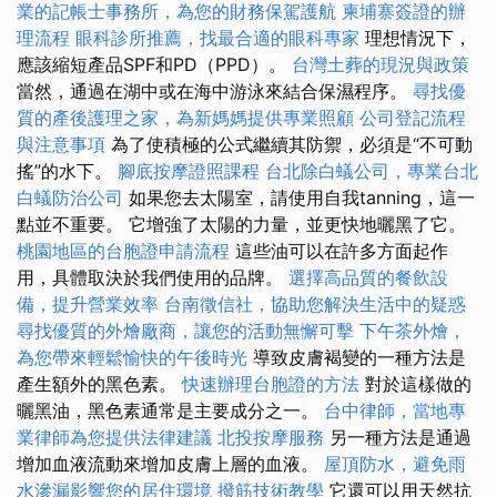
業的記帳士事務所，為您的財務保駕護航
柬埔寨簽證的辦
理流程
眼科診所推薦，找最合適的眼科專家
理想情況下，
應該縮短產品SPF和PD（PPD）。
台灣土葬的現況與政策
當然，通過在湖中或在海中游泳來結合保濕程序。
尋找優
質的產後護理之家，為新媽媽提供專業照顧
公司登記流程
與注意事項
為了使積極的公式繼續其防禦，必須是“不可動
搖”的水下。
腳底按摩證照課程
台北除白蟻公司，專業台北
白蟻防治公司
如果您去太陽室，請使用自我tanning，這一
點並不重要。 它增強了太陽的力量，並更快地曬黑了它。
桃園地區的台胞證申請流程
這些油可以在許多方面起作
用，具體取決於我們使用的品牌。
選擇高品質的餐飲設
備，提升營業效率
台南徵信社，協助您解決生活中的疑惑
尋找優質的外燴廠商，讓您的活動無懈可擊
下午茶外燴，
為您帶來輕鬆愉快的午後時光
導致皮膚褐變的一種方法是
產生額外的黑色素。
快速辦理台胞證的方法
對於這樣做的
曬黑油，黑色素通常是主要成分之一。
台中律師，當地專
業律師為您提供法律建議
北投按摩服務
另一種方法是通過
增加血液流動來增加皮膚上層的血液。
屋頂防水，避免雨
水滲漏影響您的居住環境
撥筋技術教學
它還可以用天然抗