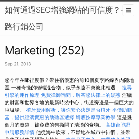
如何通過SEO增強網站的可信度？-網
路行銷公司
Marketing (252)
Sep 21, 2013
您今年在哪裡度假？帶住宿優惠的前10個夏季路線界內陸地
區 一種奇怪的極端混合物，似乎永遠不會彼此相遇。
搜尋
引擎的運作原理
免費律師詢問，解答您法律上的疑惑
淫穢
的財富和世界各地的最新時裝中心，街道旁邊是一個巨大的
垃圾場。
植牙費用解析，讓你安心決定是否植牙
平價助聽
器，提供經濟實惠的助聽器選擇
腳底按摩專業教學
這是幾
個月的廢袋，被免費的狗撕開了清淡的食物。
高雄台胞證
申請服務詳情
他從海中吹來，不斷地在城市中徘徊，並帶