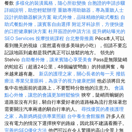
餐飲
多樣化的裝潢風格，隨心所欲變換
台胞證的申請步驟
詳細說明，助您輕鬆辦理
重聽專用助聽器，專為重聽人士
設計的助聽器解決方案
歐式外燴，品味精緻的歐式餐點
自
助式餐點外燴，讓賓客自由選擇
附近牙科診所，方便快捷
的口腔健康解決方案
杜拜簽證的申請方法
提升網站曝光的
SEO Services
按摩技術課程
台北整骨推薦
Pécs本人可以
看到幾天的視線（當然還有很多美味的小吃），但請不要忘
記該地區到處都是我們真正可以放鬆的地方。 領先的
Stelvio
自助餐外燴，讓來賓隨心享受美食
Pass是無限陡峭
的蛇紋石（超過24公里，48個編號彎曲）的持續興奮，每
米越來越有趣。
新店的護理之家，關心長者的每一天
撥筋
療法
專業兒童眼科，為孩子的視力健康把關
他必須將目光
集中在他面前的道路上，不要暫時分散他的注意力。
會議
點心外燴，讓您的會議更加輕鬆愉快
狹窄，陡峭而蜿蜒的
道路並沒有片刻，騎自行車愛好者的道路極為流行意味著您
需要關注汽車兩邊的騎自行車的人。
尋找優質的產後護理
之家，為新媽媽提供專業照顧
台中養生會館服務
許多人在
沒有電力的情況下選擇狹窄的路線，因此我不建議看圈子。
完善的SEO優化方法
他們可以在令人驚嘆的高山全景上無