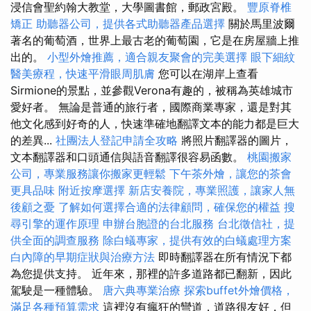
浸信會聖約翰大教堂，大學圖書館，郵政宮殿。
豐原脊椎
矯正
助聽器公司，提供各式助聽器產品選擇
關於馬里波爾
著名的葡萄酒，世界上最古老的葡萄園，它是在房屋牆上推
出的。
小型外燴推薦，適合親友聚會的完美選擇
眼下細紋
醫美療程，快速平滑眼周肌膚
您可以在湖岸上查看
Sirmione的景點，並參觀Verona有趣的，被稱為英雄城市
愛好者。 無論是普通的旅行者，國際商業專家，還是對其
他文化感到好奇的人，快速準確地翻譯文本的能力都是巨大
的差異...
社團法人登記申請全攻略
將照片翻譯器的圖片，
文本翻譯器和口頭通信與語音翻譯很容易函數。
桃園搬家
公司，專業服務讓你搬家更輕鬆
下午茶外燴，讓您的茶會
更具品味
附近按摩選擇
新店安養院，專業照護，讓家人無
後顧之憂
了解如何選擇合適的法律顧問，確保您的權益
搜
尋引擎的運作原理
申辦台胞證的台北服務
台北徵信社，提
供全面的調查服務
除白蟻專家，提供有效的白蟻處理方案
白內障的早期症狀與治療方法
即時翻譯器在所有情況下都
為您提供支持。 近年來，那裡的許多道路都已翻新，因此
駕駛是一種體驗。
唐六典專業治療
探索buffet外燴價格，
滿足各種預算需求
這裡沒有瘋狂的彎道，道路很友好，但