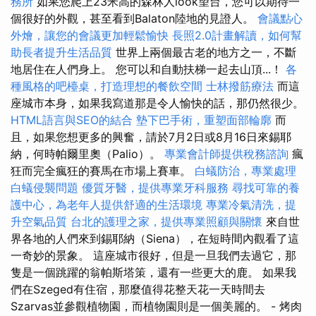
務所
如果您爬上23米高的森林人look望台，您可以期待一
個很好的外觀，甚至看到Balaton陸地的見證人。
會議點心
外燴，讓您的會議更加輕鬆愉快
長照2.0計畫解讀，如何幫
助長者提升生活品質
世界上兩個最古老的地方之一，不斷
地居住在人們身上。 您可以和自動扶梯一起去山頂...！
各
種風格的吧檯桌，打造理想的餐飲空間
士林撥筋療法
而這
座城市本身，如果我寫道那是令人愉快的話，那仍然很少。
HTML語言與SEO的結合
墊下巴手術，重塑面部輪廓
而
且，如果您想更多的興奮，請於7月2日或8月16日來錫耶
納，何時帕爾里奧（Palio）。
專業會計師提供稅務諮詢
瘋
狂而完全瘋狂的賽馬在市場上賽車。
白蟻防治，專業處理
白蟻侵襲問題
優質牙醫，提供專業牙科服務
尋找可靠的養
護中心，為老年人提供舒適的生活環境
專業冷氣清洗，提
升空氣品質
台北的護理之家，提供專業照顧與關懷
來自世
界各地的人們來到錫耶納（Siena），在短時間內觀看了這
一奇妙的景象。 這座城市很好，但是一旦我們去過它，那
隻是一個跳躍的翁帕斯塔策，還有一些更大的鹿。 如果我
們在Szeged有住宿，那麼值得花整天花一天時間去
Szarvas並參觀植物園，而植物園則是一個美麗的。 - 烤肉