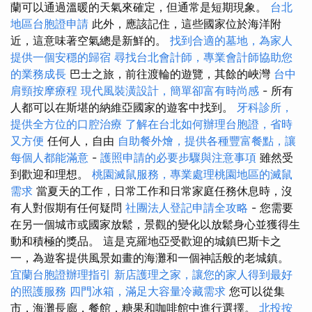
蘭可以通過溫暖的天氣來確定，但通常是短期現象。
台北
地區台胞證申請
此外，應該記住，這些國家位於海洋附
近，這意味著空氣總是新鮮的。
找到合適的墓地，為家人
提供一個安穩的歸宿
尋找台北會計師，專業會計師協助您
的業務成長
巴士之旅，前往渡輪的遊覽，其餘的峽灣
台中
肩頸按摩療程
現代風裝潢設計，簡單卻富有時尚感
- 所有
人都可以在斯堪的納維亞國家的遊客中找到。
牙科診所，
提供全方位的口腔治療
了解在台北如何辦理台胞證，省時
又方便
任何人，自由
自助餐外燴，提供各種豐富餐點，讓
每個人都能滿意
-
護照申請的必要步驟與注意事項
雖然受
到歡迎和理想。
桃園滅鼠服務，專業處理桃園地區的滅鼠
需求
當夏天的工作，日常工作和日常家庭任務休息時，沒
有人對假期有任何疑問
社團法人登記申請全攻略
- 您需要
在另一個城市或國家放鬆，景觀的變化以放鬆身心並獲得生
動和積極的獎品。 這是克羅地亞受歡迎的城鎮巴斯卡之
一，為遊客提供風景如畫的海灘和一個神話般的老城鎮。
宜蘭台胞證辦理指引
新店護理之家，讓您的家人得到最好
的照護服務
四門冰箱，滿足大容量冷藏需求
您可以從集
市，海灘長廊，餐館，糖果和咖啡館中進行選擇。
北投按