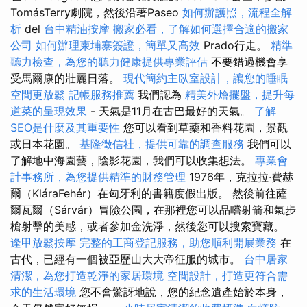
TomásTerry劇院，然後沿著Paseo
如何辦護照，流程全解
析
del
台中精油按摩
搬家必看，了解如何選擇合適的搬家
公司
如何辦理柬埔寨簽證，簡單又高效
Prado行走。
精準
聽力檢查，為您的聽力健康提供專業評估
不要錯過機會享
受馬爾康的壯麗日落。
現代簡約主臥室設計，讓您的睡眠
空間更放鬆
記帳服務推薦
我們認為
精美外燴擺盤，提升每
道菜的呈現效果
- 天氣是11月在古巴最好的天氣。
了解
SEO是什麼及其重要性
您可以看到草藥和香料花園，景觀
或日本花園。
基隆徵信社，提供可靠的調查服務
我們可以
了解地中海園藝，陰影花園，我們可以收集想法。
專業會
計事務所，為您提供精準的財務管理
1976年，克拉拉·費赫
爾（KláraFehér）在匈牙利的書籍度假出版。 然後前往薩
爾瓦爾（Sárvár）冒險公園，在那裡您可以品嚐射箭和氣步
槍射擊的美感，或者參加金洗淨，然後您可以搜索寶藏。
逢甲放鬆按摩
完整的工商登記服務，助您順利開展業務
在
古代，已經有一個被亞歷山大大帝征服的城市。
台中居家
清潔，為您打造乾淨的家居環境
空間設計，打造更符合需
求的生活環境
您不會驚訝地說，您的紀念遺產始於本身，