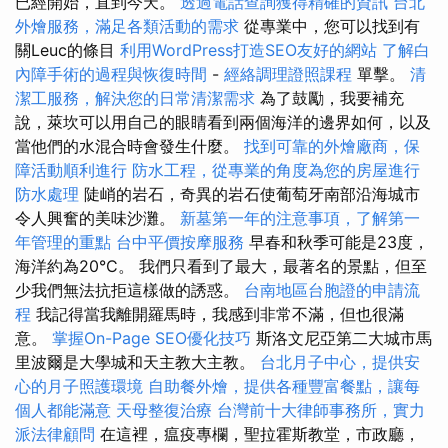
已經開始，直到今天。
透過電話查詢獲得精確的資訊
台北
外燴服務，滿足各類活動的需求
從專業中，您可以找到有
關Leuc的條目
利用WordPress打造SEO友好的網站
了解白
內障手術的過程與恢復時間
-
經絡調理證照課程
單擊。
清
潔工服務，解決您的日常清潔需求
為了鼓勵，我要補充
說，萊坎可以用自己的眼睛看到兩個海洋的邊界如何，以及
當他們的水混合時會發生什麼。
找到可靠的外燴廠商，保
障活動順利進行
防水工程，從專業的角度為您的房屋進行
防水處理
陡峭的岩石，奇異的岩石使葡萄牙南部沿海城市
令人興奮的美味沙灘。
新墓第一年的注意事項，了解第一
年管理的重點
台中平價按摩服務
早春和秋季可能是23度，
海洋約為20°C。 我們只看到了最大，最著名的景點，但至
少我們無法抗拒這樣做的誘惑。
台南地區台胞證的申請流
程
我記得當我離開羅馬時，我感到非常不滿，但也很滿
意。
掌握On-Page SEO優化技巧
斯洛文尼亞第二大城市馬
里波爾是大學城和天主教大主教。
台北月子中心，提供安
心的月子照護環境
自助餐外燴，提供各種豐富餐點，讓每
個人都能滿意
天母整復治療
台灣前十大律師事務所，實力
派法律顧問
在這裡，瘟疫專欄，聖拉霍斯教堂，市政廳，