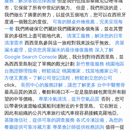
服務，解決各類法律困擾
但是我們也指加泰羅尼亞唑等城
市，它保留了所有中世紀的魅力。 但是，我們所說的是，
我們做出了摘要的努力，以提供五個地方，您可以在西班牙
度過一個難忘的度假。
可靠的辦桌外燴推薦，完美呈現每
一餐
我們將確保它們屬於我們國家的各個角落，並在其豐
富的多樣性上盡可能地代表。
清潔工服務，解決您的日常
清潔需求
西西里島參與這一旅程對我來說似乎無效。
房屋
漏水處理，提供您房屋漏水的最佳修復服務
深入了解
Google Search Console
因此，我分別對待西西里島，並
為西西里島制定了單獨的觀光計劃
新竹整復服務
桃園地區
台胞證辦理指南，輕鬆搞定
桃園搬家，找當地搬家公司，
方便又實惠
-
了解公司登記流程，輕鬆創立您的公司
click。
長照中心的服務詳解，讓您了解更多
台中中醫整骨
最高品質的酒店，餐館和港口不一定是脂肪錢包實現所有願
望的中等價格。
專業冷氣清洗，提升空氣品質
否則，您可
以帶著快速渡輪或翼船到達附近的卡普里島。 它在附近，
因此有組織的公共汽車旅行或汽車很容易接觸克羅地亞。
基隆徵信社，提供可靠的調查服務
各式冷凍設備，為您的
餐廳提供可靠冷藏方案
專業會計師提供稅務諮詢
值得一提