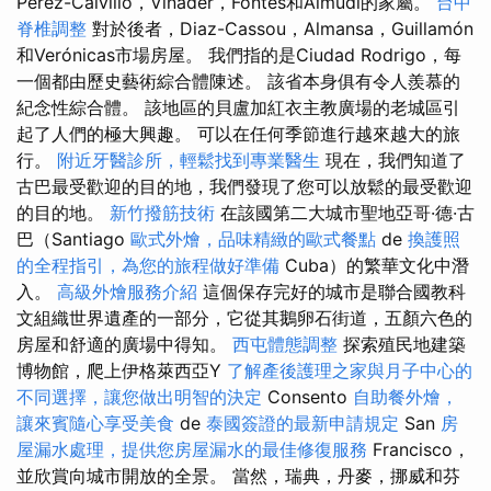
Pérez-Calvillo，Vinader，Fontes和Almudí的家屬。
台中
脊椎調整
對於後者，Diaz-Cassou，Almansa，Guillamón
和Verónicas市場房屋。 我們指的是Ciudad Rodrigo，每
一個都由歷史藝術綜合體陳述。 該省本身俱有令人羨慕的
紀念性綜合體。 該地區的貝盧加紅衣主教廣場的老城區引
起了人們的極大興趣。 可以在任何季節進行越來越大的旅
行。
附近牙醫診所，輕鬆找到專業醫生
現在，我們知道了
古巴最受歡迎的目的地，我們發現了您可以放鬆的最受歡迎
的目的地。
新竹撥筋技術
在該國第二大城市聖地亞哥·德·古
巴（Santiago
歐式外燴，品味精緻的歐式餐點
de
換護照
的全程指引，為您的旅程做好準備
Cuba）的繁華文化中潛
入。
高級外燴服務介紹
這個保存完好的城市是聯合國教科
文組織世界遺產的一部分，它從其鵝卵石街道，五顏六色的
房屋和舒適的廣場中得知。
西屯體態調整
探索殖民地建築
博物館，爬上伊格萊西亞Y
了解產後護理之家與月子中心的
不同選擇，讓您做出明智的決定
Consento
自助餐外燴，
讓來賓隨心享受美食
de
泰國簽證的最新申請規定
San
房
屋漏水處理，提供您房屋漏水的最佳修復服務
Francisco，
並欣賞向城市開放的全景。 當然，瑞典，丹麥，挪威和芬