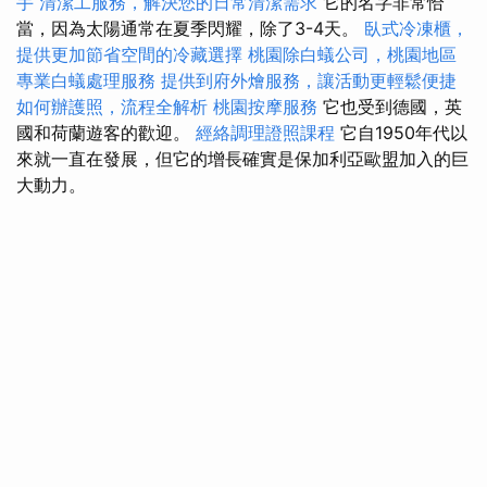
手
清潔工服務，解決您的日常清潔需求
它的名字非常恰
當，因為太陽通常在夏季閃耀，除了3-4天。
臥式冷凍櫃，
提供更加節省空間的冷藏選擇
桃園除白蟻公司，桃園地區
專業白蟻處理服務
提供到府外燴服務，讓活動更輕鬆便捷
如何辦護照，流程全解析
桃園按摩服務
它也受到德國，英
國和荷蘭遊客的歡迎。
經絡調理證照課程
它自1950年代以
來就一直在發展，但它的增長確實是保加利亞歐盟加入的巨
大動力。