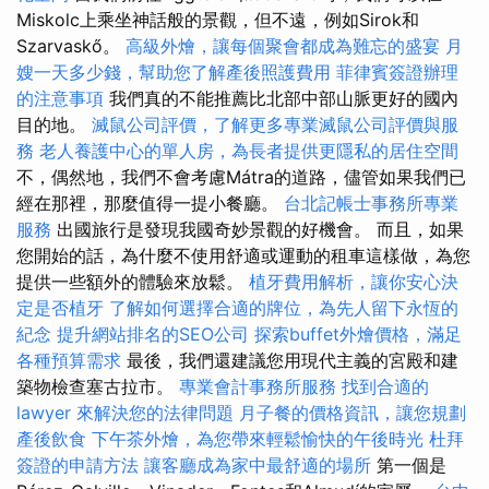
Miskolc上乘坐神話般的景觀，但不遠，例如Sirok和
Szarvaskő。
高級外燴，讓每個聚會都成為難忘的盛宴
月
嫂一天多少錢，幫助您了解產後照護費用
菲律賓簽證辦理
的注意事項
我們真的不能推薦比北部中部山脈更好的國內
目的地。
滅鼠公司評價，了解更多專業滅鼠公司評價與服
務
老人養護中心的單人房，為長者提供更隱私的居住空間
不，偶然地，我們不會考慮Mátra的道路，儘管如果我們已
經在那裡，那麼值得一提小餐廳。
台北記帳士事務所專業
服務
出國旅行是發現我國奇妙景觀的好機會。 而且，如果
您開始的話，為什麼不使用舒適或運動的租車這樣做，為您
提供一些額外的體驗來放鬆。
植牙費用解析，讓你安心決
定是否植牙
了解如何選擇合適的牌位，為先人留下永恆的
紀念
提升網站排名的SEO公司
探索buffet外燴價格，滿足
各種預算需求
最後，我們還建議您用現代主義的宮殿和建
築物檢查塞古拉市。
專業會計事務所服務
找到合適的
lawyer 來解決您的法律問題
月子餐的價格資訊，讓您規劃
產後飲食
下午茶外燴，為您帶來輕鬆愉快的午後時光
杜拜
簽證的申請方法
讓客廳成為家中最舒適的場所
第一個是