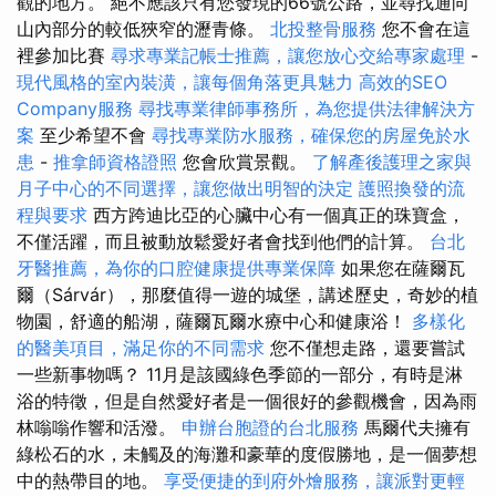
觀的地方。 絕不應該只有您發現的66號公路，並尋找通向
山內部分的較低狹窄的瀝青條。
北投整骨服務
您不會在這
裡參加比賽
尋求專業記帳士推薦，讓您放心交給專家處理
-
現代風格的室內裝潢，讓每個角落更具魅力
高效的SEO
Company服務
尋找專業律師事務所，為您提供法律解決方
案
至少希望不會
尋找專業防水服務，確保您的房屋免於水
患
-
推拿師資格證照
您會欣賞景觀。
了解產後護理之家與
月子中心的不同選擇，讓您做出明智的決定
護照換發的流
程與要求
西方跨迪比亞的心臟中心有一個真正的珠寶盒，
不僅活躍，而且被動放鬆愛好者會找到他們的計算。
台北
牙醫推薦，為你的口腔健康提供專業保障
如果您在薩爾瓦
爾（Sárvár），那麼值得一遊的城堡，講述歷史，奇妙的植
物園，舒適的船湖，薩爾瓦爾水療中心和健康浴！
多樣化
的醫美項目，滿足你的不同需求
您不僅想走路，還要嘗試
一些新事物嗎？ 11月是該國綠色季節的一部分，有時是淋
浴的特徵，但是自然愛好者是一個很好的參觀機會，因為雨
林嗡嗡作響和活潑。
申辦台胞證的台北服務
馬爾代夫擁有
綠松石的水，未觸及的海灘和豪華的度假勝地，是一個夢想
中的熱帶目的地。
享受便捷的到府外燴服務，讓派對更輕