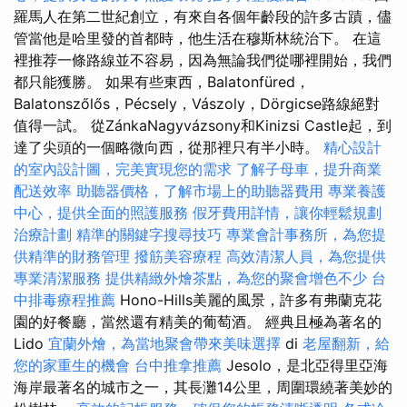
羅馬人在第二世紀創立，有來自各個年齡段的許多古蹟，儘
管當他是哈里發的首都時，他生活在穆斯林統治下。 在這
裡推荐一條路線並不容易，因為無論我們從哪裡開始，我們
都只能獲勝。 如果有些東西，Balatonfüred，
Balatonszőlős，Pécsely，Vászoly，Dörgicse路線絕對
值得一試。 從ZánkaNagyvázsony和Kinizsi Castle起，到
達了尖頭的一個略微向西，從那裡只有半小時。
精心設計
的室內設計圖，完美實現您的需求
了解子母車，提升商業
配送效率
助聽器價格，了解市場上的助聽器費用
專業養護
中心，提供全面的照護服務
假牙費用詳情，讓你輕鬆規劃
治療計劃
精準的關鍵字搜尋技巧
專業會計事務所，為您提
供精準的財務管理
撥筋美容療程
高效清潔人員，為您提供
專業清潔服務
提供精緻外燴茶點，為您的聚會增色不少
台
中排毒療程推薦
Hono-Hills美麗的風景，許多有弗蘭克花
園的好餐廳，當然還有精美的葡萄酒。 經典且極為著名的
Lido
宜蘭外燴，為當地聚會帶來美味選擇
di
老屋翻新，給
您的家重生的機會
台中推拿推薦
Jesolo，是北亞得里亞海
海岸最著名的城市之一，其長灘14公里，周圍環繞著美妙的