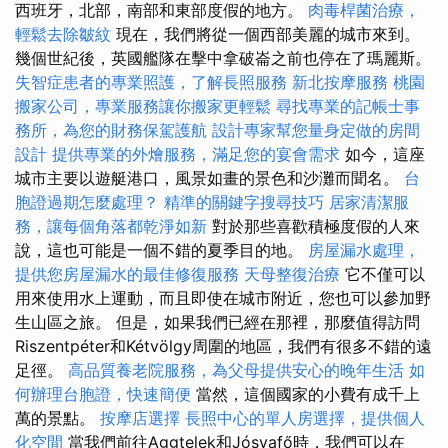
西班牙，北部，南部和東部度假的地方。
肉毒桿菌治療，
輕鬆去除皺紋
現在，我們將從一個西部美麗的城市來到。
幾個世紀後，英國艦隊在擊中拿破崙之前也停在了瑪麗斯。
失智症患者的專業照護，了解長照服務
新北按摩服務
桃園
搬家公司，專業服務讓你搬家更輕鬆
尋找專業的記帳士事
務所，為您的財務保駕護航
設計專家幫您量身定做的房間
設計
提供專業的外燴服務，滿足您的宴會需求
如今，這座
城市主要以遊艇港口，風景如畫的景色和沙灘而聞名。
台
胞證過期怎麼處理？
精準的關鍵字搜尋技巧
居家清潔服
務，讓每個角落都乾淨如新
對於那些喜歡積極度假的人來
說，這也可能是一個不錯的夏季目的地。
房屋漏水處理，
提供您房屋漏水的最佳修復服務
天母整復治療
它不僅可以
用來使用水上運動，而且即使在城市附近，您也可以參加野
生山區之旅。 但是，如果我們已經在那裡，那麼值得訪問
Riszentpéter和Kétvölgy周圍的地區，我們有很多不錯的遠
足徑。
高品質養老院服務，為父母提供安心的晚年生活
如
何辦理台胞證，快速簡便
當然，這個國家的小費有成千上
萬的景點。
按摩店選擇
長照中心的單人房選擇，提供個人
化空間
當我們前往Aggtelek和Jósvafő時，我們可以在