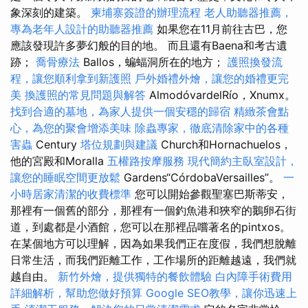
象深刻的建築。
柬埔寨簽證的辦理流程
老人助聽器推薦，
專為老年人設計的助聽器推薦
如果您在11月前往古巴，您
應該發現許多夢幻般的目的地。 而且還有Baena和考古遺
跡；
喬骨療法
Ballos，蝙蝠洞所在的地方；
護照換發流
程，讓您順利拿到新護照
戶外婚禮外燴，讓您的婚禮更完
美
換護照的常見問題與解答
AlmodóvardelRío，Xnumx。
找到合適的墓地，為家人提供一個安穩的歸宿
精緻茶會點
心，為您的聚會增添美味
除蟲專家，徹底清除家中的各種
害蟲
Century
塔位規劃與建議
Church和Hornachuelos，
他的宮殿和Moralla
五權路按摩服務
現代簡約主臥室設計，
讓您的睡眠空間更放鬆
Gardens“CórdobaVersailles”。
一
小時居家清潔的收費標準
您可以開始參觀聖塞巴斯蒂安，
那裡有一個舊的部分，那裡有一個釣魚港和狹窄的鵝卵石街
道，到處都是小酒館，您可以在那裡品嚐著名的pintxos。
在某個地方可以理解，因為如果我們正在度假，我們想脫離
日常生活，而我們距離工作，工作場所的距離越遠，我們就
越自由。
新竹外燴，提供獨特的餐飲體驗
白內障手術費用
詳細解析，幫助您做好預算
Google SEO教學，讓你迅速上