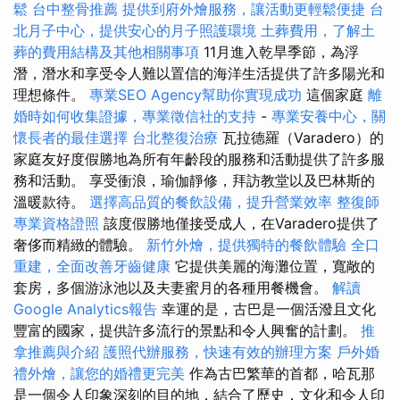
鬆
台中整骨推薦
提供到府外燴服務，讓活動更輕鬆便捷
台
北月子中心，提供安心的月子照護環境
土葬費用，了解土
葬的費用結構及其他相關事項
11月進入乾旱季節，為浮
潛，潛水和享受令人難以置信的海洋生活提供了許多陽光和
理想條件。
專業SEO Agency幫助你實現成功
這個家庭
離
婚時如何收集證據，專業徵信社的支持
-
專業安養中心，關
懷長者的最佳選擇
台北整復治療
瓦拉德羅（Varadero）的
家庭友好度假勝地為所有年齡段的服務和活動提供了許多服
務和活動。 享受衝浪，瑜伽靜修，拜訪教堂以及巴林斯的
溫暖款待。
選擇高品質的餐飲設備，提升營業效率
整復師
專業資格證照
該度假勝地僅接受成人，在Varadero提供了
奢侈而精緻的體驗。
新竹外燴，提供獨特的餐飲體驗
全口
重建，全面改善牙齒健康
它提供美麗的海灘位置，寬敞的
套房，多個游泳池以及夫妻蜜月的各種用餐機會。
解讀
Google Analytics報告
幸運的是，古巴是一個活潑且文化
豐富的國家，提供許多流行的景點和令人興奮的計劃。
推
拿推薦與介紹
護照代辦服務，快速有效的辦理方案
戶外婚
禮外燴，讓您的婚禮更完美
作為古巴繁華的首都，哈瓦那
是一個令人印象深刻的目的地，結合了歷史，文化和令人印