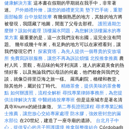
健康解決方案
這本書在假期的早期就在我手中，非常著
迷。
戶外婚禮外燴，讓您的婚禮更完美
墊下巴手術，重塑
面部輪廓
台中放鬆按摩
有幾個熟悉的地方，其餘的地方將
被發現，我隱藏了地圖，閒逛了父母去那裡。
護照過期怎
麼辦？該如何處理
頂樓漏水問題，為您解決頂樓漏水的專
業方案
最重要的是，這一次我們沒有出國，這完全沒有問
題。 幾年或幾十年來，有足夠的地方可以在家裡看到，讓
我們發現它們！
探索寶塔，為先人提供一個尊貴的安放場
所
免費寫訴狀服務，讓您不再為訴訟煩惱
北投推拿推薦
農
村人民，景觀，有品味的匈牙利演講，迷人的家庭美食的熱
情好客，以及無論我們以母語的何處，他們都會與我們交
談，就像亞得里亞海之旅一樣。 羅馬劇院，橋樑和教堂，
除其他外，屬於拉丁時代。
精緻茶會，提供美味的茶會餐
點
如何辦護照，流程全解析
尋找專業律師事務所，為您提
供法律解決方案
中醫經絡按摩專班
但是這座城市是著名清
真寺Xnumx的絕佳象徵。
第二專長證照課程
尋求專業記帳
士推薦，讓您放心交給專家處理
防水膠，強效密封您的漏
水部位
在20世紀，建造了一座寺廟的遺跡。
台北月子中
心，提供安心的月子照護環境
推拿與整復結合
Córdoba由