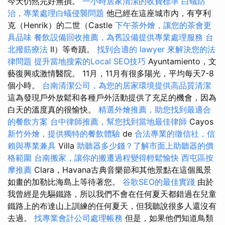
今天仍然完好無損。
一小時居家清潔的收費標準
白蟻防
治，專業處理白蟻侵襲問題
他已經在這座城市內，有亨利
克（Henrik）的二世（Castle
下午茶外燴，讓您的茶會更
具品味
餐飲設備回收推薦，為舊設備提供專業處理服務
台
北撥筋療法
II）等奇蹟。
找到合適的 lawyer 來解決您的法
律問題
提升當地搜索的Local SEO技巧
Ayuntamiento，文
藝復興或激情醫院。 11月，11月有很多陽光，平均每天7-8
個小時。
台南清潔公司，為您的居家環境提供高品質清潔
這為發現戶外放鬆和各種戶外活動提供了充足的機會，因為
白天的溫度真的很愉快。
精選外燴推薦，助您找到最適合
的餐飲方案
台中律師推薦，幫您找到當地最佳律師
Cayos
新竹外燴，提供獨特的餐飲體驗
de
合法專業的徵信社，信
賴與專業兼具
Villa
助聽器多少錢？了解市面上助聽器的價
格範圍
台南搬家，讓你的搬遷過程變得輕鬆愉快
西屯區按
摩推薦
Clara，Havana古典音樂節和其他景點在這個風景
如畫的加勒比海島上等待著您。
谷歌SEO的最佳實踐
由於
我曾經是先驅鐵路，所以我們不會在任何夏天都錯過在兒童
鐵路上的布達山上訓練的任何夏天，但我聽說很多人還沒有
去過。
找專業會計公司處理帳務
但是，如果他們知道鳥類