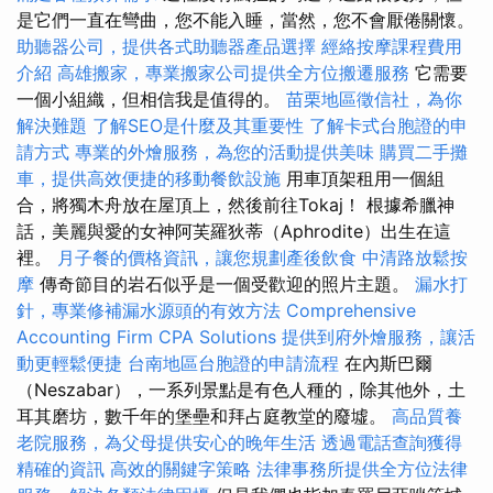
是它們一直在彎曲，您不能入睡，當然，您不會厭倦關懷。
助聽器公司，提供各式助聽器產品選擇
經絡按摩課程費用
介紹
高雄搬家，專業搬家公司提供全方位搬遷服務
它需要
一個小組織，但相信我是值得的。
苗栗地區徵信社，為你
解決難題
了解SEO是什麼及其重要性
了解卡式台胞證的申
請方式
專業的外燴服務，為您的活動提供美味
購買二手攤
車，提供高效便捷的移動餐飲設施
用車頂架租用一個組
合，將獨木舟放在屋頂上，然後前往Tokaj！ 根據希臘神
話，美麗與愛的女神阿芙羅狄蒂（Aphrodite）出生在這
裡。
月子餐的價格資訊，讓您規劃產後飲食
中清路放鬆按
摩
傳奇節目的岩石似乎是一個受歡迎的照片主題。
漏水打
針，專業修補漏水源頭的有效方法
Comprehensive
Accounting Firm CPA Solutions
提供到府外燴服務，讓活
動更輕鬆便捷
台南地區台胞證的申請流程
在內斯巴爾
（Neszabar），一系列景點是有色人種的，除其他外，土
耳其磨坊，數千年的堡壘和拜占庭教堂的廢墟。
高品質養
老院服務，為父母提供安心的晚年生活
透過電話查詢獲得
精確的資訊
高效的關鍵字策略
法律事務所提供全方位法律