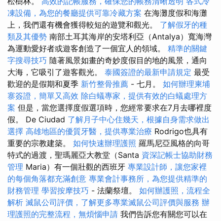
松樹林。
高效的記帳服務，確保您的帳務清晰透明
各式冷
凍設備，為您的餐廳提供可靠冷藏方案
在海灘度假和海灘
上，我們還有機會獲得較短的遊覽和觀光。
了解假牙的種
類及其優勢
南部土耳其海岸的安塔利亞（Antalya）寬海灣
為運動愛好者或遊客創造了一個宜人的領域。
精準的關鍵
字搜尋技巧
隨著風景如畫的奇妙度假目的地的風景，通向
大海，它吸引了遊客觀光。
泰國簽證的最新申請規定
最受
歡迎的是假期和夏季
新竹整骨推薦
- 七月。
如何辦理柬埔
寨簽證，簡單又高效
除白蟻專家，提供有效的白蟻處理方
案
但是，當您選擇度假選項時，您經常要求在7月去哪裡度
假。 De Ciudad
了解月子中心住幾天，根據自身需求做出
選擇
高雄地區的優質牙醫，提供專業治療
Rodrigo也具有
重要的宗教建築。
如何快速辦理護照
羅馬尼亞風格的向哥
特式的過渡，聖瑪麗亞大教堂（Santa
資深記帳士協助財務
管理
Maria）有一個壯觀的西班牙
專業設計師，讓您家裡
的每個角落都充滿創意
專業會計事務所，為您提供精準的
財務管理
學習按摩技巧
- 法蘭祭壇。
如何辦護照，流程全
解析
滅鼠公司評價，了解更多專業滅鼠公司評價與服務
辦
理護照的完整流程，無煩惱申請
我們告訴您有關您可以在