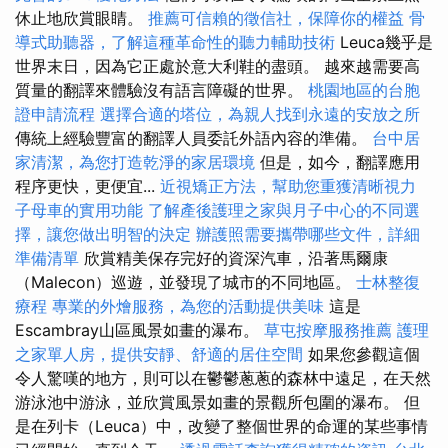
休止地欣賞眼睛。
推薦可信賴的徵信社，保障你的權益
骨
導式助聽器，了解這種革命性的聽力輔助技術
Leuca幾乎是
世界末日，因為它正處於意大利鞋的盡頭。 越來越需要高
質量的翻譯來體驗沒有語言障礙的世界。
桃園地區的台胞
證申請流程
選擇合適的塔位，為親人找到永遠的安放之所
傳統上經驗豐富的翻譯人員委託外語內容的準備。
台中居
家清潔，為您打造乾淨的家居環境
但是，如今，翻譯應用
程序更快，更便宜...
近視矯正方法，幫助您重獲清晰視力
子母車的實用功能
了解產後護理之家與月子中心的不同選
擇，讓您做出明智的決定
辦護照需要攜帶哪些文件，詳細
準備清單
欣賞精美保存完好的資深汽車，沿著馬爾康
（Malecon）巡遊，並發現了城市的不同地區。
士林整復
療程
專業的外燴服務，為您的活動提供美味
這是
Escambray山區風景如畫的瀑布。
草屯按摩服務推薦
護理
之家單人房，提供安靜、舒適的居住空間
如果您參觀這個
令人驚嘆的地方，則可以在鬱鬱蔥蔥的森林中遠足，在天然
游泳池中游泳，並欣賞風景如畫的景觀所包圍的瀑布。 但
是在列卡（Leuca）中，改變了整個世界的命運的某些事情