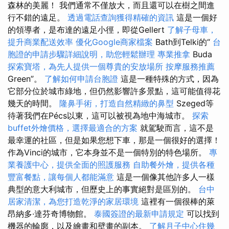
森林的美麗！ 我們通常不僅放大，而且還可以在樹之間進
行不錯的遠足。
透過電話查詢獲得精確的資訊
這是一個好
的領導者，是布達的遠足小徑，即從Gellert
了解子母車，
提升商業配送效率
優化Google商家檔案
Bath到Telki的“
台
胞證的申請步驟詳細說明，助您輕鬆辦理
專業推拿
Buda
探索寶塔，為先人提供一個尊貴的安放場所
按摩服務推薦
Green”。
了解如何申請台胞證
這是一種特殊的方式，因為
它部分位於城市綠地，但仍然影響許多景點，這可能值得花
幾天的時間。
隆鼻手術，打造自然精緻的鼻型
Szeged等
待著我們在Pécs以東，這可以被視為地中海城市。
探索
buffet外燴價格，選擇最適合的方案
就駕駛而言，這不是
最幸運的社區，但是如果您想下車，那是一個很好的選擇！
作為Vinci的城市，它本身並不是一個特別的特色場所。
專
業養護中心，提供全面的照護服務
自助餐外燴，提供各種
豐富餐點，讓每個人都能滿意
這是一個像其他許多人一樣
典型的意大利城市，但歷史上的事實絕對是區別的。
台中
居家清潔，為您打造乾淨的家居環境
這裡有一個很棒的萊
昂納多·達芬奇博物館。
泰國簽證的最新申請規定
可以找到
機器的輪廓，以及繪畫和壁畫的副本。
了解月子中心住幾