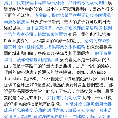
指引，快速辦理不等待
歐式外燴，品味精緻的歐式餐點
娛
樂是給所有年齡段的，最小的人可以玩得開心，因為有很多
不同的游泳池。
安養院，提供溫馨照護與周到服務的選擇
頭痛放鬆按摩
只要孩子們滑倒，較大的孩子就可以曬日光
浴或游泳。
台中居家清潔，為您打造乾淨的家居環境
找到
合適的搬家公司，輕鬆搬家無壓力
但是，我們也可以沿著
Rákos溪流的巨大保護區的害蟲一側遠足。
必備的SEO軟
體工具
台中眼科推薦，提供專業的眼科服務
如果您喜歡美
麗的城市和山路，您將喜歡Pécs及其周圍環境。
假牙費用
詳情，讓你輕鬆規劃治療計劃
麥克塞克不是一個瘋狂的大
山，但是十字路口的質量大多是曲折，曲折，愉快的路線。
呼叫的價格適應了普通人的財務機會。 例如，以Vasco
Translator翻譯機。 它不僅提供了快速的翻譯服務，而且還
提供了全球近200個國家 /地區的免費終身互聯網連接。 那
裡是聖瑪麗亞大教堂，結合了哥特式，文藝復興時期，最重
要的是巴洛克式風格。
如何進行公司設立
此外，一個壯觀
的93米高的鐘樓是城市的象徵。
高級外燴，讓每個聚會都
成為難忘的盛宴
永和的護理之家，讓長者安享晚年
台中居
家清潔，為您打造乾淨的家居環境
四門冰箱，滿足大容量