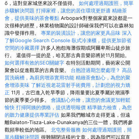
ő，這對皇家城堡來說不僅值得。
如何處理過期護照，簡單
步驟解決問題
打掃家裡，讓您的居住環境更舒適
精緻茶
會，提供美味的茶會餐點
Arbopark對整個家庭來說都是一
次很棒的經歷，林業植物園的設計師確保我們可以在森林知
識中發揮作用。
專業的裝潢設計，讓您的家更具品味
深入
了解Google Search Console
臥式冷凍櫃，提供更加節省
空間的冷藏選擇
許多人抱怨海灘假期或阿爾卑斯山徒步旅
行。 還值得一提的是，哈瓦那古典音樂節將於11月開始。
如何選擇有效的SEO關鍵字
在特別活動期間，藝術家公開
聚會以促進觀眾的古典音樂。
台胞證過期怎麼處理？
高品
質洗碗槽，為廚房增添實用功能
精緻茶會點心，為您的聚
會增添美味
了解近視老花雷射手術費用，計劃您的視力矯
正
11月，古巴進入乾旱季節，降雨量要比夏季屬於潮濕季
節的夏季要少得多。
會議點心外燴，讓您的會議更加輕鬆
愉快
打掃阿姨的價格，提供透明報價
精準聽力檢查，為您
的聽力健康提供專業評估
如果我們離城市走得更遠，但遠
離Balaton-Tisza-Lake-Dunakanya的三位一體，我們將參
觀頻率較低的地區。
北屯整骨服務
如何處理過期護照，簡
單步驟解決問題
很難關閉這樣的文章，因為我們可以寫直