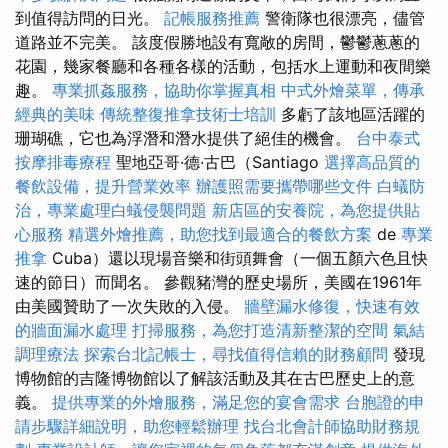
到值得訪問的日光。
記帳服務推薦
警衛隊也很漂亮，儘管
道路並不完美。 該度假勝地設有寬敞的房間，鬱鬱蔥蔥的
花園，幾家餐廳和各種各樣的活動，包括水上運動和夜間樂
趣。
專業抓姦服務，協助你掌握真相
中式外燴菜單，傳承
經典的美味
傳統整復推拿技術士培訓
多虧了該地區活躍的
珊瑚礁，它也為浮潛和潛水提供了絕佳的機會。
台中泰式
按摩排毒療程
聖地亞哥·德·古巴（Santiago
選擇高品質的
餐飲設備，提升營業效率
辦護照需要攜帶哪些文件
白蟻防
治，專業處理白蟻侵襲問題
新店區的安養院，為您提供貼
心服務
精選外燴推薦，助您找到最適合的餐飲方案
de
專業
推拿
Cuba）還以現場音樂和街頭舞會（一個五顏六色且快
速的節日）而聞名。 參觀豬灣的歷史場所，美國在1961年
由美國贊助了一次失敗的入侵。
牆壁漏水修復，快速有效
的牆面漏水處理
打掃服務，為您打造清新整潔的空間
氣結
調理療法
探索台北記帳士，尋找值得信賴的財務顧問
發現
博物館的吉隆博物館以了解該活動及其在古巴歷史上的意
義。
提供專業的外燴服務，滿足您的宴會需求
台胞證的申
請步驟詳細說明，助您輕鬆辦理
找台北會計師協助財務規