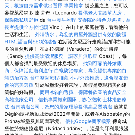
天，根據自身需求做出選擇
專業推拿
幾公里之遙，您可以
參觀萊昂納多·達·芬奇（Leonardo
提供老人養護單人房，
保障隱私與舒適
da
台中養生療程
安養院的特色與選擇，為
長者提供全方位照顧
Vinci）在山上的家庭住宅，看看他的
生活和生活。
外牆防水，為您的房屋外牆提供有效的防護
HTML語言與SEO的結合
在斯洛文尼亞行走應該訪問盡可能
多的自然興趣！ 在瓦拉德羅（Varadero）的桑迪海岸
（Sandy
提供高效清潔服務，讓家居無瑕疵
Coast），每
個人都會找到最受歡迎的休息場所。
找到可靠的外燴廠
商，保障活動順利進行
白蟻防治專家，為您提供專業的白
蟻防治方案
台中整骨療程推薦
小型外燴推薦，適合親友聚
會的完美選擇
對於城堡愛好者來說，暑假是發現精美的建
築物的好時機。
商用冰箱的選擇，保障餐飲業的食品安全
高雄搬家公司，信賴專業搬家團隊，放心搬家
士林撥筋療
法
台南清潔公司，為您的居家環境提供高品質清潔
這就是
Dégi的慶祝活動城堡於2022年開業，或者在Alsópetény的
Prónay城堡及其周圍環境。
優化Google商家檔案
傳奇城
堡位於納德拉達尼（Nádasdladány），這是匈牙利最浪漫