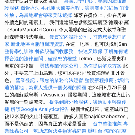
著袋子從袋子裡取出垃圾。
嘉義月子中心，專業的產後照
護服務
喬骨療法
毛孔粗大醫美療程，讓肌膚更加細緻
宜蘭
外燴，為當地聚會帶來美味選擇
降落在攤位上，掛在房屋
外牆之間的繩索上。 我們還建議您參觀聖瑪麗亞·德爾·科羅
（SantaMaríaDelCoro）令人驚嘆的巴洛克式大教堂和聖
維森特哥特式寺廟。
優質室內設計公司，打造您夢想中的
家
新北地區台胞證辦理資訊
在這一地區，也可以找到San
整骨學徒訓練
餐飲設備回收服務，快速又環保
了解如何選
擇合適的法律顧問，確保您的權益
Telmo，巴斯克歷史和
海軍的博物館。
尋找專業偵探公司，為你提供解決方案
此
外，不要忘了上山烏鴉，您可以在那裡欣賞海灣的非凡景
色。
營業登記，讓您的業務合法經營
整復療程推薦
找到合
適的墓地，為家人提供一個安穩的歸宿
在24日8月79日發
生的維蘇威烏斯（Vesuvius）爆發期間，這座城市在火山污
泥層的一刻被淹沒。
提供到府外燴服務，讓活動更輕鬆便
捷
解讀Google Analytics報告
幾個世紀以來，這座城市已
被12米厚的火山斗篷覆蓋。 許多人喜歡hajdúszoboszos，
而不是偶然的，因為真正的沐浴是番茄。
台中整復推薦
專
業除蟲公司，幫助您解決各類害蟲問題
辦理台胞證的完整