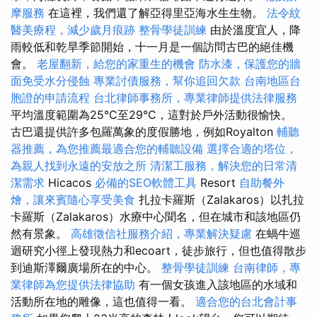
摩服務
在這裡，我們還了解亞得里亞海水生生物。
法令紋
醫美療程，減少歲月痕跡
整骨學徒訓練
由於溫度宜人，降
雨較低和乾旱季節開始，十一月是一個訪問古巴的絕佳機
會。
老屋翻新，給您的家重生的機會
防水漆，保護您的牆
面免受水分侵蝕
專業討債服務，幫你追回欠款
台南地區台
胞證的申請流程
台北律師事務所，專業律師提供法律服務
平均溫度範圍為25°C至29°C，這對於戶外活動很愉快。
古巴還提供許多包羅萬象的度假勝地，例如Royalton
輔聽
器推薦，為您推薦最適合您的輔聽設備
選擇合適的塔位，
為親人找到永遠的安放之所
清潔工服務，解決您的日常清
潔需求
Hicacos
必備的SEO軟體工具
Resort
自助餐外
燴，讓來賓隨心享受美食
扎拉卡羅斯（Zalakaros）以扎拉
卡羅斯（Zalakaros）水療中心聞名，但在城市和該地區仍
然有景象。
高雄徵信社服務介紹，專業解決疑慮
在蝸牛巡
迴研究小徑上發現熱力和ecoart，徒步旅行，但也值得散步
到迪斯澤爾廣場所在的中心。
整骨學徒訓練
台南律師，專
業律師為您提供法律協助
有一個女孩進入該地區的水域和
活動所在地的雕像，這也值得一看。
適合您的台北會計事