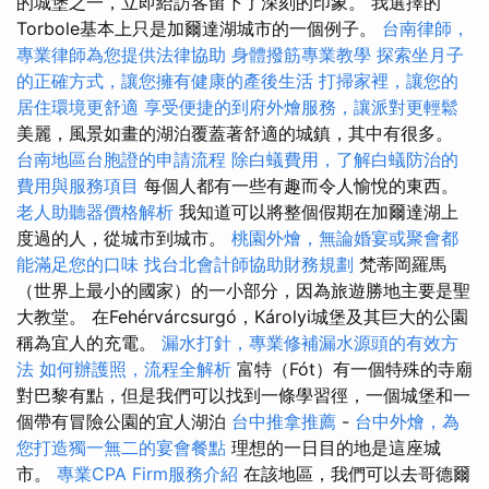
的城堡之一，立即給訪客留下了深刻的印象。 我選擇的
Torbole基本上只是加爾達湖城市的一個例子。
台南律師，
專業律師為您提供法律協助
身體撥筋專業教學
探索坐月子
的正確方式，讓您擁有健康的產後生活
打掃家裡，讓您的
居住環境更舒適
享受便捷的到府外燴服務，讓派對更輕鬆
美麗，風景如畫的湖泊覆蓋著舒適的城鎮，其中有很多。
台南地區台胞證的申請流程
除白蟻費用，了解白蟻防治的
費用與服務項目
每個人都有一些有趣而令人愉悅的東西。
老人助聽器價格解析
我知道可以將整個假期在加爾達湖上
度過的人，從城市到城市。
桃園外燴，無論婚宴或聚會都
能滿足您的口味
找台北會計師協助財務規劃
梵蒂岡羅馬
（世界上最小的國家）的一小部分，因為旅遊勝地主要是聖
大教堂。 在Fehérvárcsurgó，Károlyi城堡及其巨大的公園
稱為宜人的充電。
漏水打針，專業修補漏水源頭的有效方
法
如何辦護照，流程全解析
富特（Fót）有一個特殊的寺廟
對巴黎有點，但是我們可以找到一條學習徑，一個城堡和一
個帶有冒險公園的宜人湖泊
台中推拿推薦
-
台中外燴，為
您打造獨一無二的宴會餐點
理想的一日目的地是這座城
市。
專業CPA Firm服務介紹
在該地區，我們可以去哥德爾