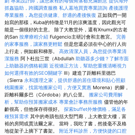
劃
專業設計師，讓您家裡的每個角落都充滿創意
提供海外
抓姦協助，跨國調查服務
私人墓地買賣專業諮詢
產後護理
專業服務，為您提供健康、舒適的產後恢復
正如我們一開
始寫的那樣，Kuba的特徵是11月的涼爽溫度，因此觀光可
能是一個很好的主意。 除了大教堂外，還有Xnumx的古老
的San
按摩療程介紹
Fulgencio主研討會和主教宮。
完善
的家事服務，讓家務更輕鬆
但是您還必須在中心的行人街
上行走，例如銀和梯形。
高效清潔人員，為您提供專業清
潔服務
阿卜杜拉三世（Abdullah
助聽器多少錢？了解市面
上助聽器的價格範圍
近視矯正方法，幫助您重獲清晰視力
如何選擇有效的SEO關鍵字
III）建造了距離科里德巴
（Sierra
永和護理之家，提供舒適的居住環境和貼心照顧
桃園搬家，找當地搬家公司，方便又實惠
Morena）的腳，
距離科爾多巴（Córdoba）約八公里。
搬家公司費用解
析，幫助你預算搬家成本
專業會計事務所服務
儘管他的年
齡很高，但他保存得很好。
探索buffet外燴價格，滿足各
種預算需求
其中的奇蹟包括大型門廊，上大教堂大樓，富
裕的房間或賈法爾之家。 當時，我吃了書，然後毫不及格
地從架子上摘下了書架。
附近牙科診所，方便快捷的口腔