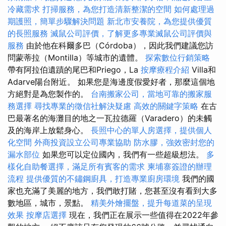
冷藏需求
打掃服務，為您打造清新整潔的空間
如何處理過
期護照，簡單步驟解決問題
新北市安養院，為您提供優質
的長照服務
滅鼠公司評價，了解更多專業滅鼠公司評價與
服務
由於他在科爾多巴（Córdoba），因此我們建議您訪
問蒙蒂拉（Montilla）等城市的遺體。
探索數位行銷策略
帶有阿拉伯遺蹟的尾巴和Priego，La
按摩療程介紹
Villa和
Adarve陽台附近。 如果您是海邊度假愛好者，那麼這個地
方絕對是為您製作的。
台南搬家公司，當地可靠的搬家服
務選擇
尋找專業的徵信社解決疑慮
高效的關鍵字策略
在古
巴最著名的海灘目的地之一瓦拉德羅（Varadero）的未觸
及的海岸上放鬆身心。
長照中心的單人房選擇，提供個人
化空間
外商投資設立公司專業協助
防水膠，強效密封您的
漏水部位
如果您可以定位國內，我們有一些超級想法。
多
樣化自助餐選擇，滿足所有賓客的需求
柬埔寨簽證的辦理
流程
提供優質的不鏽鋼廚具，打造專業廚房環境
我們的國
家也充滿了美麗的地方，我們敢打賭，您甚至沒有看到大多
數地區，城市，景點。
精美外燴擺盤，提升每道菜的呈現
效果
按摩店選擇
現在，我們正在展示一些值得在2022年參