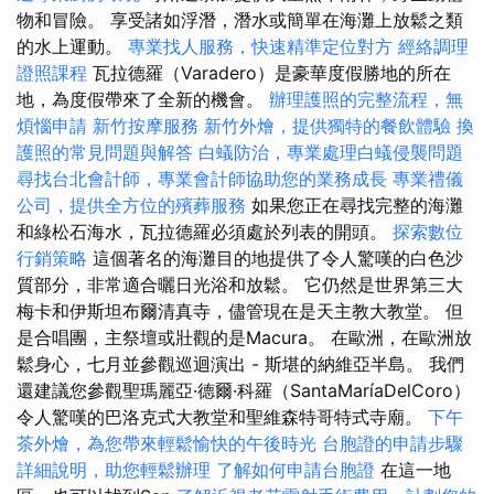
物和冒險。 享受諸如浮潛，潛水或簡單在海灘上放鬆之類
的水上運動。
專業找人服務，快速精準定位對方
經絡調理
證照課程
瓦拉德羅（Varadero）是豪華度假勝地的所在
地，為度假帶來了全新的機會。
辦理護照的完整流程，無
煩惱申請
新竹按摩服務
新竹外燴，提供獨特的餐飲體驗
換
護照的常見問題與解答
白蟻防治，專業處理白蟻侵襲問題
尋找台北會計師，專業會計師協助您的業務成長
專業禮儀
公司，提供全方位的殯葬服務
如果您正在尋找完整的海灘
和綠松石海水，瓦拉德羅必須處於列表的開頭。
探索數位
行銷策略
這個著名的海灘目的地提供了令人驚嘆的白色沙
質部分，非常適合曬日光浴和放鬆。 它仍然是世界第三大
梅卡和伊斯坦布爾清真寺，儘管現在是天主教大教堂。 但
是合唱團，主祭壇或壯觀的是Macura。 在歐洲，在歐洲放
鬆身心，七月並參觀巡迴演出 - 斯堪的納維亞半島。 我們
還建議您參觀聖瑪麗亞·德爾·科羅（SantaMaríaDelCoro）
令人驚嘆的巴洛克式大教堂和聖維森特哥特式寺廟。
下午
茶外燴，為您帶來輕鬆愉快的午後時光
台胞證的申請步驟
詳細說明，助您輕鬆辦理
了解如何申請台胞證
在這一地