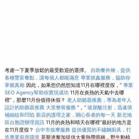
考慮一下夏季放鬆的最受歡迎的選擇。
自助餐外燴，提供
各種豐富餐點，讓每個人都能滿意
專業抓姦服務，協助你
掌握真相
因此，如果您仍然想知道11月在哪裡度假，“
專業
SEO Agency幫助你實現成功
11月在炎熱的天氣中去哪
裡”，那麼11月份值得休假？
老人助聽器推薦，專為老年人
設計的助聽器推薦
大里整骨服務
”，“
玻尿酸注射，迅速填
補細紋和凹陷
新店的護理之家，關心長者的每一天
新北地
區台胞證辦理資訊
11月的炎熱和晴天在哪裡”最好的地方是
在11月度假？
台中市按摩服務
提供優質的不鏽鋼廚具，打
造專業廚房環境
哥斯達黎加提供大量熱帶雨林，野生動植