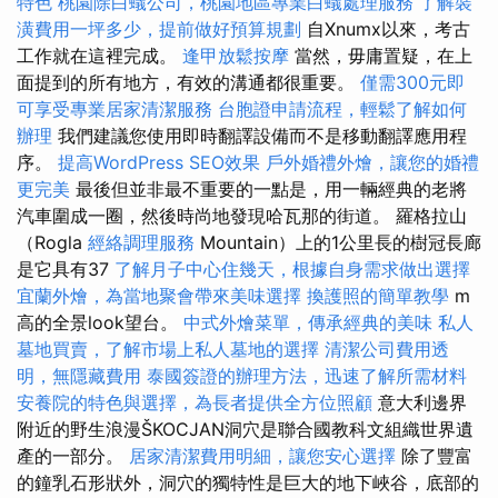
特色
桃園除白蟻公司，桃園地區專業白蟻處理服務
了解裝
潢費用一坪多少，提前做好預算規劃
自Xnumx以來，考古
工作就在這裡完成。
逢甲放鬆按摩
當然，毋庸置疑，在上
面提到的所有地方，有效的溝通都很重要。
僅需300元即
可享受專業居家清潔服務
台胞證申請流程，輕鬆了解如何
辦理
我們建議您使用即時翻譯設備而不是移動翻譯應用程
序。
提高WordPress SEO效果
戶外婚禮外燴，讓您的婚禮
更完美
最後但並非最不重要的一點是，用一輛經典的老將
汽車圍成一圈，然後時尚地發現哈瓦那的街道。 羅格拉山
（Rogla
經絡調理服務
Mountain）上的1公里長的樹冠長廊
是它具有37
了解月子中心住幾天，根據自身需求做出選擇
宜蘭外燴，為當地聚會帶來美味選擇
換護照的簡單教學
m
高的全景look望台。
中式外燴菜單，傳承經典的美味
私人
墓地買賣，了解市場上私人墓地的選擇
清潔公司費用透
明，無隱藏費用
泰國簽證的辦理方法，迅速了解所需材料
安養院的特色與選擇，為長者提供全方位照顧
意大利邊界
附近的野生浪漫ŠKOCJAN洞穴是聯合國教科文組織世界遺
產的一部分。
居家清潔費用明細，讓您安心選擇
除了豐富
的鐘乳石形狀外，洞穴的獨特性是巨大的地下峽谷，底部的