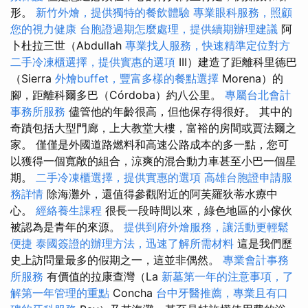
形。
新竹外燴，提供獨特的餐飲體驗
專業眼科服務，照顧
您的視力健康
台胞證過期怎麼處理，提供續期辦理建議
阿
卜杜拉三世（Abdullah
專業找人服務，快速精準定位對方
二手冷凍櫃選擇，提供實惠的選項
III）建造了距離科里德巴
（Sierra
外燴buffet，豐富多樣的餐點選擇
Morena）的
腳，距離科爾多巴（Córdoba）約八公里。
專屬台北會計
事務所服務
儘管他的年齡很高，但他保存得很好。 其中的
奇蹟包括大型門廊，上大教堂大樓，富裕的房間或賈法爾之
家。 僅僅是外國道路燃料和高速公路成本的多一點，您可
以獲得一個寬敞的組合，涼爽的混合動力車甚至小巴一個星
期。
二手冷凍櫃選擇，提供實惠的選項
高雄台胞證申請服
務詳情
除海灘外，還值得參觀附近的阿芙羅狄蒂水療中
心。
經絡養生課程
很長一段時間以來，綠色地區的小傢伙
被認為是青年的來源。
提供到府外燴服務，讓活動更輕鬆
便捷
泰國簽證的辦理方法，迅速了解所需材料
這是我們歷
史上訪問量最多的假期之一，這並非偶然。
專業會計事務
所服務
有價值的拉康查灣（La
新墓第一年的注意事項，了
解第一年管理的重點
Concha
台中牙醫推薦，專業且有口