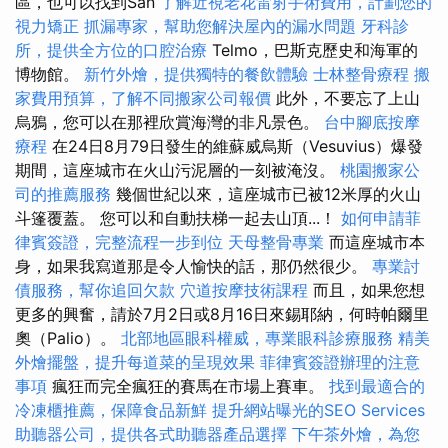
區，也可以找到San
了解近視老花雷射手術費用，計劃您的
視力矯正
抓漏專家，幫助您解決屋內的漏水問題
牙科診
所，提供全方位的口腔治療
Telmo，巴斯克歷史和海軍的
博物館。
新竹外燴，提供獨特的餐飲體驗
士林整骨療程
搬
家費用預算，了解不同搬家公司報價
此外，不要忘了上山
烏鴉，您可以在那裡欣賞海灣的非凡景色。
台中腳底按摩
療程
在24日8月79日發生的維蘇威烏斯（Vesuvius）爆發
期間，這座城市在火山污泥層的一刻被淹沒。
桃園搬家公
司的推薦服務
幾個世紀以來，這座城市已被12米厚的火山
斗篷覆蓋。 您可以和自動扶梯一起去山頂...！
如何申請菲
律賓簽證，完整流程一步到位
天母整骨專業
而這座城市本
身，如果我寫道那是令人愉快的話，那仍然很少。
專業討
債服務，幫你追回欠款
穴道按摩技術課程
而且，如果您想
更多的興奮，請於7月2日或8月16日來錫耶納，何時帕爾里
奧（Palio）。
北部地區眼科權威，專業眼科診療服務
精美
外燴擺盤，提升每道菜的呈現效果
菲律賓簽證辦理的注意
事項
瘋狂而完全瘋狂的賽馬在市場上賽車。
找到最適合的
冷凍櫃推薦，保障食品新鮮
提升網站曝光的SEO Services
助聽器公司，提供各式助聽器產品選擇
下午茶外燴，為您