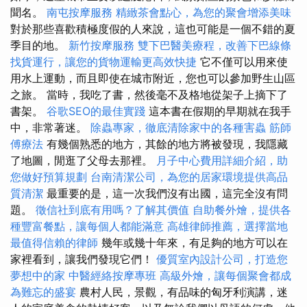
聞名。
南屯按摩服務
精緻茶會點心，為您的聚會增添美味
對於那些喜歡積極度假的人來說，這也可能是一個不錯的夏
季目的地。
新竹按摩服務
雙下巴醫美療程，改善下巴線條
找貨運行，讓您的貨物運輸更高效快捷
它不僅可以用來使
用水上運動，而且即使在城市附近，您也可以參加野生山區
之旅。 當時，我吃了書，然後毫不及格地從架子上摘下了
書架。
谷歌SEO的最佳實踐
這本書在假期的早期就在我手
中，非常著迷。
除蟲專家，徹底清除家中的各種害蟲
筋師
傅療法
有幾個熟悉的地方，其餘的地方將被發現，我隱藏
了地圖，閒逛了父母去那裡。
月子中心費用詳細介紹，助
您做好預算規劃
台南清潔公司，為您的居家環境提供高品
質清潔
最重要的是，這一次我們沒有出國，這完全沒有問
題。
徵信社到底有用嗎？了解其價值
自助餐外燴，提供各
種豐富餐點，讓每個人都能滿意
高雄律師推薦，選擇當地
最值得信賴的律師
幾年或幾十年來，有足夠的地方可以在
家裡看到，讓我們發現它們！
優質室內設計公司，打造您
夢想中的家
中醫經絡按摩專班
高級外燴，讓每個聚會都成
為難忘的盛宴
農村人民，景觀，有品味的匈牙利演講，迷