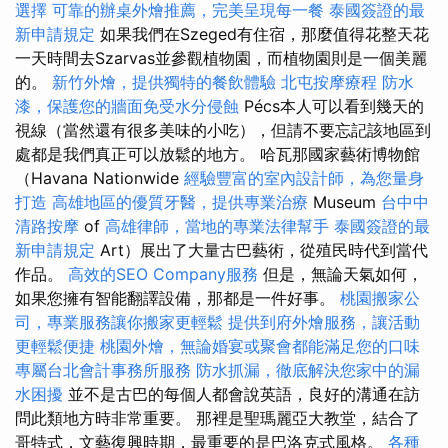
選擇
可靠的辦桌外燴推薦，完美呈現每一餐
泰國簽證的最
新申請規定
如果我們在Szeged有住宿，那麼值得花整天花
一天時間去Szarvas並參觀植物園，而植物園則是一個美麗
的。
新竹外燴，提供獨特的餐飲體驗
北屯按摩療程
防水
漆，保護您的牆面免受水分侵蝕
Pécs本人可以看到幾天的
視線（當然還有很多美味的小吃），但請不要忘記該地區到
處都是我們真正可以放鬆的地方。 哈瓦那國家藝術博物館
（Havana Nationwide
經驗豐富的室內設計師，為您量身
打造
高雄地區的優質牙醫，提供專業治療
Museum
台中中
清路按摩
of
高雄律師，當地的專業法律幫手
泰國簽證的最
新申請規定
Art）展出了大量古巴藝術，從殖民時代到當代
作品。
高效的SEO Company服務
但是，無論天氣如何，
如果您擁有智能翻譯設備，那都是一件好事。
桃園搬家公
司，專業服務讓你搬家更輕鬆
提供到府外燴服務，讓活動
更輕鬆便捷
桃園外燴，無論婚宴或聚會都能滿足您的口味
專屬台北會計事務所服務
防水抓漏，徹底解決您家中的漏
水困擾
並不是古巴的每個人都會說英語，良好的溝通在訪
問此類地方時非常重要。 那裡是聖瑪麗亞大教堂，結合了
哥特式，文藝復興時期，最重要的是巴洛克式風格。
各種