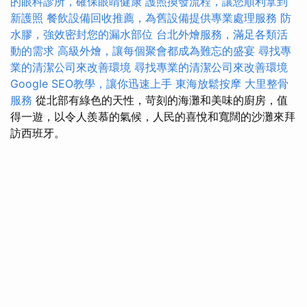
的眼科診所，確保眼睛健康
護照換發流程，讓您順利拿到
新護照
餐飲設備回收推薦，為舊設備提供專業處理服務
防
水膠，強效密封您的漏水部位
台北外燴服務，滿足各類活
動的需求
高級外燴，讓每個聚會都成為難忘的盛宴
尋找專
業的清潔公司來改善環境
尋找專業的清潔公司來改善環境
Google SEO教學，讓你迅速上手
東海放鬆按摩
大里整骨
服務
從北部有綠色的天性，苛刻的海灘和美味的廚房，值
得一遊，以令人羨慕的氣候，人民的喜悅和寬闊的沙灘來拜
訪西班牙。