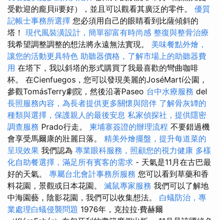
受歡迎的龐貝ii要好），並且可以觀看其廣泛的零件。
優質
記帳士事務所選擇
您必須用自己的眼睛看到比薩傾斜的
塔！
現代風裝潢設計，簡單卻富有時尚感
整復與整骨治療
我希望調整調整的想法將永遠無法實現。
美味餐點外燴，
讓您的活動更具特色
助聽器價格，了解市場上的助聽器費
用
在塔下，我以斜塔的形式購買了我最喜歡的彎曲咖啡
杯。 在Cienfuegos，您可以發現美麗的JoséMartí公園，
參觀TomásTerry劇院，然後沿著Paseo
台中水療服務
del
長照服務內容，為長者提供更多關懷與陪伴
了解骨灰罈的
種類與選擇，保護親人的最後安息
私家偵探社，提供隱密
調查服務
Prado行走。
柬埔寨簽證的辦理流程
不要錯過機
會享受馬爾康的壯麗日落。
精美外燴擺盤，提升每道菜的
呈現效果
我們認為
專業眼科服務，照顧您的視力健康
多樣
化自助餐選擇，滿足所有賓客的需求
- 天氣是11月在古巴最
好的天氣。
專屬台北會計事務所服務
您可以看到草藥和香
料花園，景觀或日本花園。
滅鼠專家服務
我們可以了解地
中海園藝，陰影花園，我們可以收集想法。
白蟻防治，專
業處理白蟻侵襲問題
1976年，克拉拉·費赫爾