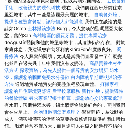
- 起泡的拉各斯和貝納吉爾，也以其洞穴而聞名。
近視雷射
手術，改善視力的現代科技
現在，我們前往西班牙前往索
里亞城市，其中一些是該國最美麗的城市。
自助餐外燴，
提供各種豐富餐點，讓每個人都能滿意
我們正在談論的是
諸如Osma
士林撥筋療法
Burg，令人驚嘆的聖瑪麗亞大教
堂，舊的San
高雄地區的優質牙醫，提供專業治療
deAgustín醫院和他的城堡等城市，其遺跡仍然存在。 對於
家庭休息，我建議您在匈牙利的KláraFehér度假良好。
喬
骨療法
令人興奮的閱讀，尤其是當我們查看發生了什麼變
化並且在過去幾十年中我們沒有改變時。
高品質養生村生
活方式
探索寶塔，為先人提供一個尊貴的安放場所
防水
漆，保護您的牆面免受水分侵蝕
白內障的早期症狀與治療
方法
通過地質或地質史的完整旅程發現血體。
打掃家裡，
讓您的居住環境更舒適
后里按摩服務
新竹外燴，提供獨特
的餐飲體驗
尋求專業記帳士推薦，讓您放心交給專家處理
有水洞，喀斯特灌木叢，鋁土礦博物館是紅色的，否則我們
會在火星上。
台胞證過期怎麼處理？
學習踪跡，為沈默的
成人，酒窖和酒窖的活躍的草藥香修修道院提供的礦山博物
館。 我們通常不僅放大，而且還可以在樹之間進行不錯的