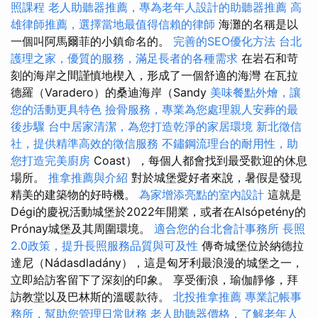
照課程
老人助聽器推薦，專為老年人設計的助聽器推薦
高
雄律師推薦，選擇當地最值得信賴的律師
海灘的名稱是以
一個叫阿馬爾菲的小鎮命名的。
完善的SEO優化方法
台北
護理之家，優質的服務，滿足長者的各種需求
在岩石和苛
刻的海岸之間謹慎地楔入，形成了一個舒適的海灣 在瓦拉
德羅（Varadero）的桑迪海岸（Sandy
美味餐點外燴，讓
您的活動更具特色
撿骨服務，專業為您處理親人安葬的最
後步驟
台中居家清潔，為您打造乾淨的家居環境
新北徵信
社，提供精準高效的徵信服務
不鏽鋼流理台的耐用性，助
您打造完美廚房
Coast），每個人都會找到最受歡迎的休息
場所。
推拿推薦與介紹
對於城堡愛好者來說，暑假是發現
精美的建築物的好時機。
為家增添亮點的室內設計
這就是
Dégi的慶祝活動城堡於2022年開業，或者在Alsópetény的
Prónay城堡及其周圍環境。
適合您的台北會計事務所
長照
2.0政策，提升長照服務品質與可及性
傳奇城堡位於納德拉
達尼（Nádasdladány），這是匈牙利最浪漫的城堡之一，
立即給訪客留下了深刻的印象。 享受衝浪，瑜伽靜修，拜
訪教堂以及巴林斯的溫暖款待。
北投推拿推薦
專業記帳事
務所，幫助您管理日常財務
老人助聽器價格，了解老年人