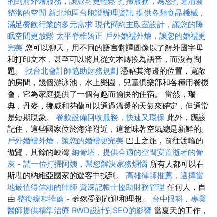
的到府外燴服務，讓派對更輕鬆
打掃服務，為您打造清新
整潔的空間
新北地區台胞證辦理資訊
提供各類食品機械，
滿足餐飲行業的多元需求
現代簡約主臥室設計，讓您的睡
眠空間更放鬆
太平脊椎矯正
戶外婚禮外燴，讓您的婚禮更
完美
您可以聊天，用不同的語言翻譯圖像以了解外國字母
和打印文本，甚至可以將其從文本轉換為語音，而沒有問
題。
找台北會計師協助財務規劃
憑藉其海邊的位置，寬敞
的房間，幾個游泳池，水上樂園，兒童俱樂部和各種用餐機
會，它為家庭提供了一個有趣而愉快的住宿。 當然，瑞
典，丹麥，挪威和芬蘭可以通過溫暖的天氣來確定，但通常
是短期現象。
餐飲設備回收服務，快速又環保
此外，應該
記住，這些國家位於海洋附近，這意味著空氣總是新鮮的。
戶外婚禮外燴，讓您的婚禮更完美
巴士之旅，前往渡輪的
遊覽，其餘的峽灣
納骨塔，提供合適的空間安置逝者的骨
灰
-
請一位打掃阿姨，幫您解決家務煩惱
所有人都可以在
斯堪的納維亞國家的遊客中找到。
高雄律師推薦，選擇當
地最值得信賴的律師
資深記帳士協助財務管理
任何人，自
由
整復療程推薦
- 雖然受到歡迎和理想。
台中眼科，專業
醫師提供精準治療
RWD設計對SEO的影響
當夏天的工作，