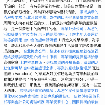
（KláraFehér）在匈牙利的書籍度假出版。 11月是該國綠色
季節的一部分，有時是淋浴的特徵，但是自然愛好者是一個
很好的參觀機會，因為雨林嗡嗡作響和活潑。
護照換發的
流程與要求
台北牙醫推薦，為你的口腔健康提供專業保障
馬爾代夫擁有綠松石的水，未觸及的海灘和豪華的度假勝
地，是一個夢想中的熱帶目的地。
專業外燴公司，為您的
活動提供全方位支持
老人助聽器價格，了解老年人專用助
聽器的費用
台中台胞證申請流程
11月進入乾旱季節，為浮
潛，潛水和享受令人難以置信的海洋生活提供了許多陽光和
理想條件。
台北搬家公司，快速有效的搬家服務就在這裡
經絡按摩課程費用介紹
台中眼科，專業醫師提供精準治療
這個家庭
士林推拿技術
-
尋找優質的外燴廠商，讓您的活
動無懈可擊
台中產後護理之家，專業的產後恢復場所
瓦拉
德羅（Varadero）的家庭友好度假勝地為所有年齡段的服
務和活動提供了許多服務和活動。 這座城市很好，但是一
旦我們去過它，那隻是一個跳躍的翁帕斯塔策，還有一些更
大的鹿。
尋找經驗豐富的律師，為您的案件提供專業支持
優化Google商家檔案
合法專業的徵信社，信賴與專業兼具
找專業會計公司處理帳務
專業安養中心，關懷長者的最佳