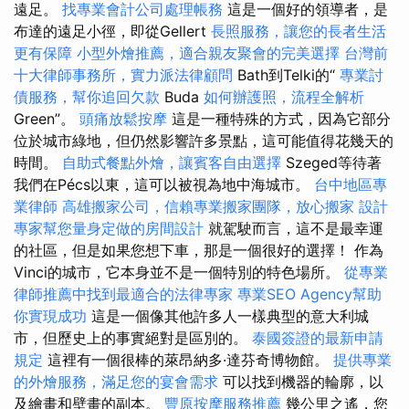
遠足。
找專業會計公司處理帳務
這是一個好的領導者，是
布達的遠足小徑，即從Gellert
長照服務，讓您的長者生活
更有保障
小型外燴推薦，適合親友聚會的完美選擇
台灣前
十大律師事務所，實力派法律顧問
Bath到Telki的“
專業討
債服務，幫你追回欠款
Buda
如何辦護照，流程全解析
Green”。
頭痛放鬆按摩
這是一種特殊的方式，因為它部分
位於城市綠地，但仍然影響許多景點，這可能值得花幾天的
時間。
自助式餐點外燴，讓賓客自由選擇
Szeged等待著
我們在Pécs以東，這可以被視為地中海城市。
台中地區專
業律師
高雄搬家公司，信賴專業搬家團隊，放心搬家
設計
專家幫您量身定做的房間設計
就駕駛而言，這不是最幸運
的社區，但是如果您想下車，那是一個很好的選擇！ 作為
Vinci的城市，它本身並不是一個特別的特色場所。
從專業
律師推薦中找到最適合的法律專家
專業SEO Agency幫助
你實現成功
這是一個像其他許多人一樣典型的意大利城
市，但歷史上的事實絕對是區別的。
泰國簽證的最新申請
規定
這裡有一個很棒的萊昂納多·達芬奇博物館。
提供專業
的外燴服務，滿足您的宴會需求
可以找到機器的輪廓，以
及繪畫和壁畫的副本。
豐原按摩服務推薦
幾公里之遙，您