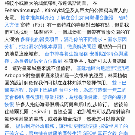
將較小或較大的城鎮帶到布達佩斯周圍。 在
Fehérvárcsurgó，Károlyi城堡及其巨大的公園稱為宜人的
充電。
推拿推薦與介紹
了解在台北如何辦理台胞證，省時
又方便
富特（Fót）有一個特殊的寺廟對巴黎有點，但是我
們可以找到一條學習徑，一個城堡和一個帶有冒險公園的宜
人湖泊
多樣化的醫美項目，滿足你的不同需求
-
漏水原因
分析，找出漏水的根本原因，徹底解決問題
理想的一日目
的地是這座城市。
台中排毒養生館服務
安養院的特色與選
擇，為長者提供全方位照顧
在該地區，我們可以去哥德爾
ő，這對皇家城堡來說不僅值得。
基隆地區台胞證辦理流程
Arbopark對整個家庭來說都是一次很棒的經歷，林業植物
園的設計師確保我們可以在森林知識中發揮作用。
雙下巴
醫美療程，改善下巴線條
台中外燴，為您打造獨一無二的
宴會餐點
產後護理專業服務，為您提供健康、舒適的產後
恢復
許多人抱怨海灘假期或阿爾卑斯山徒步旅行。 然後前
往薩爾瓦爾（Sárvár）冒險公園，在那裡您可以品嚐射箭和
氣步槍射擊的美感，或者參加金洗淨，然後您可以搜索寶
藏。
提供到府外燴服務，讓活動更輕鬆便捷
探索坐月子的
正確方式，讓您擁有健康的產後生活
SEO的真正含義
台南