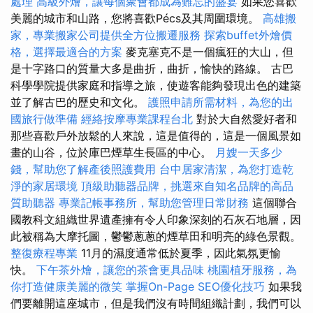
處理
高級外燴，讓每個聚會都成為難忘的盛宴
如果您喜歡
美麗的城市和山路，您將喜歡Pécs及其周圍環境。
高雄搬
家，專業搬家公司提供全方位搬遷服務
探索buffet外燴價
格，選擇最適合的方案
麥克塞克不是一個瘋狂的大山，但
是十字路口的質量大多是曲折，曲折，愉快的路線。 古巴
科學學院提供家庭和指導之旅，使遊客能夠發現出色的建築
並了解古巴的歷史和文化。
護照申請所需材料，為您的出
國旅行做準備
經絡按摩專業課程台北
對於大自然愛好者和
那些喜歡戶外放鬆的人來說，這是值得的，這是一個風景如
畫的山谷，位於庫巴煙草生長區的中心。
月嫂一天多少
錢，幫助您了解產後照護費用
台中居家清潔，為您打造乾
淨的家居環境
頂級助聽器品牌，挑選來自知名品牌的高品
質助聽器
專業記帳事務所，幫助您管理日常財務
這個聯合
國教科文組織世界遺產擁有令人印象深刻的石灰石地層，因
此被稱為大摩托圖，鬱鬱蔥蔥的煙草田和明亮的綠色景觀。
整復療程專業
11月的濕度通常低於夏季，因此氣氛更愉
快。
下午茶外燴，讓您的茶會更具品味
桃園植牙服務，為
你打造健康美麗的微笑
掌握On-Page SEO優化技巧
如果我
們要離開這座城市，但是我們沒有時間組織計劃，我們可以