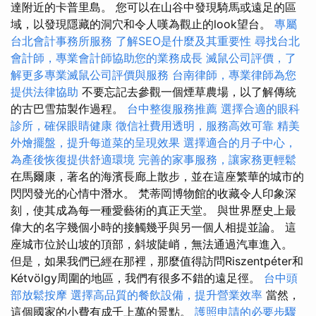
達附近的卡普里島。 您可以在山谷中發現騎馬或遠足的區
域，以發現隱藏的洞穴和令人嘆為觀止的look望台。
專屬
台北會計事務所服務
了解SEO是什麼及其重要性
尋找台北
會計師，專業會計師協助您的業務成長
滅鼠公司評價，了
解更多專業滅鼠公司評價與服務
台南律師，專業律師為您
提供法律協助
不要忘記去參觀一個煙草農場，以了解傳統
的古巴雪茄製作過程。
台中整復服務推薦
選擇合適的眼科
診所，確保眼睛健康
徵信社費用透明，服務高效可靠
精美
外燴擺盤，提升每道菜的呈現效果
選擇適合的月子中心，
為產後恢復提供舒適環境
完善的家事服務，讓家務更輕鬆
在馬爾康，著名的海濱長廊上散步，並在這座繁華的城市的
閃閃發光的心情中潛水。 梵蒂岡博物館的收藏令人印象深
刻，使其成為每一種愛藝術的真正天堂。 與世界歷史上最
偉大的名字幾個小時的接觸幾乎與另一個人相提並論。 這
座城市位於山坡的頂部，斜坡陡峭，無法通過汽車進入。
但是，如果我們已經在那裡，那麼值得訪問Riszentpéter和
Kétvölgy周圍的地區，我們有很多不錯的遠足徑。
台中頭
部放鬆按摩
選擇高品質的餐飲設備，提升營業效率
當然，
這個國家的小費有成千上萬的景點。
護照申請的必要步驟