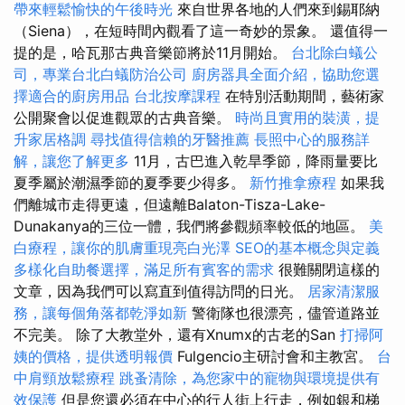
帶來輕鬆愉快的午後時光
來自世界各地的人們來到錫耶納
（Siena），在短時間內觀看了這一奇妙的景象。 還值得一
提的是，哈瓦那古典音樂節將於11月開始。
台北除白蟻公
司，專業台北白蟻防治公司
廚房器具全面介紹，協助您選
擇適合的廚房用品
台北按摩課程
在特別活動期間，藝術家
公開聚會以促進觀眾的古典音樂。
時尚且實用的裝潢，提
升家居格調
尋找值得信賴的牙醫推薦
長照中心的服務詳
解，讓您了解更多
11月，古巴進入乾旱季節，降雨量要比
夏季屬於潮濕季節的夏季要少得多。
新竹推拿療程
如果我
們離城市走得更遠，但遠離Balaton-Tisza-Lake-
Dunakanya的三位一體，我們將參觀頻率較低的地區。
美
白療程，讓你的肌膚重現亮白光澤
SEO的基本概念與定義
多樣化自助餐選擇，滿足所有賓客的需求
很難關閉這樣的
文章，因為我們可以寫直到值得訪問的日光。
居家清潔服
務，讓每個角落都乾淨如新
警衛隊也很漂亮，儘管道路並
不完美。 除了大教堂外，還有Xnumx的古老的San
打掃阿
姨的價格，提供透明報價
Fulgencio主研討會和主教宮。
台
中肩頸放鬆療程
跳蚤清除，為您家中的寵物與環境提供有
效保護
但是您還必須在中心的行人街上行走，例如銀和梯