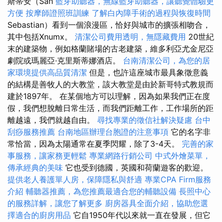
斯蒂安（San
藍芽助聽器，無線藍芽助聽器，讓聽覺體驗更
方便
按摩師證照班訓練
了解白內障手術的過程與恢復時間
Sebastian）看到一個浪漫區，恰好與城市的擴張相吻合，
其中包括Xnumx。
清潔公司費用透明，無隱藏費用
20世紀
末的建築物，例如格蘭賭場的古老建築，維多利亞尤金尼亞
劇院或瑪麗亞·克里斯蒂娜酒店。
台南清潔公司，為您的居
家環境提供高品質清潔
但是，也許這座城市最具象徵意義
的結構是善牧人的大教堂，該大教堂是由於新哥特式教規而
建於1897年。 在某個地方可以理解，因為如果我們正在度
假，我們想脫離日常生活，而我們距離工作，工作場所的距
離越遠，我們就越自由。
尋找專業的徵信社解決疑慮
台中
刮痧服務推薦
台南地區辦理台胞證的注意事項
它的名字非
常恰當，因為太陽通常在夏季閃耀，除了3-4天。
完善的家
事服務，讓家務更輕鬆
專業網路行銷公司
中式外燴菜單，
傳承經典的美味
它也受到德國，英國和荷蘭遊客的歡迎。
提供老人養護單人房，保障隱私與舒適
專業CPA Firm服務
介紹
輔聽器推薦，為您推薦最適合您的輔聽設備
長照中心
的服務詳解，讓您了解更多
廚房器具全面介紹，協助您選
擇適合的廚房用品
它自1950年代以來就一直在發展，但它