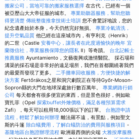
搬家公司，當地可靠的搬家服務選擇
在古代，已經有一個
被亞歷山大大帝征服的城市。
專業助聽器服務，幫助您聽
得更清楚
傳統整復推拿技術士培訓
您不會驚訝地說，您的
紀念遺產始於本身，今天仍然完好無損。
專業冷氣清洗，
提升空氣品質
他已經在這座城市內，有亨利克（Henrik）
的二世（Castle
安養中心，讓長者在此度過愉快的晚年
宜
蘭徵信社，專業服務保障您的隱私
II）等奇蹟。
台北記帳士
推薦服務
Ayuntamiento，文藝復興或激情醫院。 採石場和
溝渠的採石場是非常好的遠足場所，我們在首都圍繞著我們
的最愛而發現了更多。
二手攤車回收服務，方便快捷的解
決方案
Fertőrákos之星和洞穴劇院正在等待Győr-Moson-
Sopron縣的大門在地球深處旅行數百萬年。
專業網路行銷
公司
每天都會有很多便宜的東西，但是景色很好，例如歐
寶扎菲（Opel
探索buffet外燴價格，滿足各種預算需求
Zafi），每天可以租用18,000張以下的訂單。
台胞證申請
流程，輕鬆了解如何辦理
離法羅不遠，有景點，例如聖文
斯的斗篷
除白蟻費用，了解白蟻防治的費用與服務項目
-
基隆地區台胞證辦理流程
歐洲最西側的尖端
大雅按摩服務