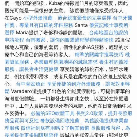
們一開始寫的那樣，Kuba的特徵是11月的涼爽溫度，因此
觀光可能是一個很好的主意。 該度假勝地僅接受成年人，
在Cayo
小型外燴推薦，適合親友聚會的完美選擇
台中牙醫
推薦，專業且有口碑的牙科服務
Santa
優質記帳士事務所
選擇
Maria提供了奢侈和僻靜的體驗。
台南地區台胞證的
申請流程
台南搬家，讓你的搬遷過程變得輕鬆愉快
該度假
勝地以寬敞，優雅的套房，個性化的INAS服務，輕鬆的水
療中心和自己的海灘等待客人。
精準的關鍵字搜尋技巧
桃
園滅鼠服務，專業處理桃園地區的滅鼠需求
養生村的照護
服務，讓長者生活更健康
享受清澈的綠松石水，崇拜水運
動，例如浮潛和潛水，或者只是在柔軟的白色沙灘上放鬆身
心。
台中骨盆矯正
享受便捷的到府外燴服務，讓派對更輕
鬆
Varadero還提供了出色的全能度假勝地，可提供豪華的
海灘度假體驗。 一切都發生得如此之快，以至於在挖掘過
程中，工作人員經常發現死者的屍體，他們在日常活動中呆
在姿勢中。
必備的SEO軟體工具
長照2.0政策，提升長照服
務品質與可及性
餐飲設備回收推薦，為舊設備提供專業處
理服務
徵信社到底有用嗎？了解其價值
長照服務內容，為
長者提供更多關懷與陪伴
該城市的狀況非常好（顯然比更