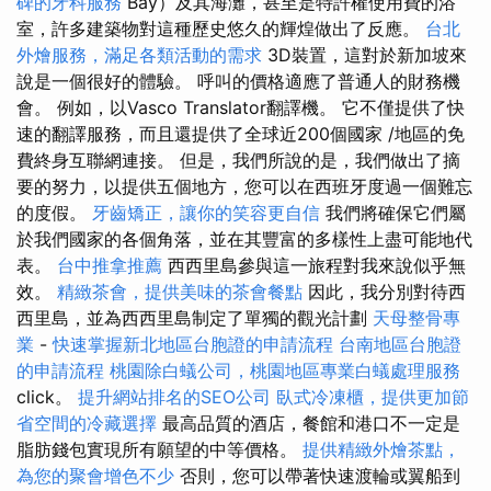
碑的牙科服務
Bay）及其海灘，甚至是特許權使用費的浴
室，許多建築物對這種歷史悠久的輝煌做出了反應。
台北
外燴服務，滿足各類活動的需求
3D裝置，這對於新加坡來
說是一個很好的體驗。 呼叫的價格適應了普通人的財務機
會。 例如，以Vasco Translator翻譯機。 它不僅提供了快
速的翻譯服務，而且還提供了全球近200個國家 /地區的免
費終身互聯網連接。 但是，我們所說的是，我們做出了摘
要的努力，以提供五個地方，您可以在西班牙度過一個難忘
的度假。
牙齒矯正，讓你的笑容更自信
我們將確保它們屬
於我們國家的各個角落，並在其豐富的多樣性上盡可能地代
表。
台中推拿推薦
西西里島參與這一旅程對我來說似乎無
效。
精緻茶會，提供美味的茶會餐點
因此，我分別對待西
西里島，並為西西里島制定了單獨的觀光計劃
天母整骨專
業
-
快速掌握新北地區台胞證的申請流程
台南地區台胞證
的申請流程
桃園除白蟻公司，桃園地區專業白蟻處理服務
click。
提升網站排名的SEO公司
臥式冷凍櫃，提供更加節
省空間的冷藏選擇
最高品質的酒店，餐館和港口不一定是
脂肪錢包實現所有願望的中等價格。
提供精緻外燴茶點，
為您的聚會增色不少
否則，您可以帶著快速渡輪或翼船到