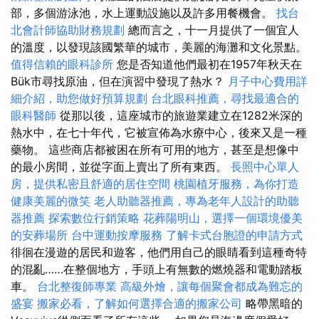
部，多個游泳池，水上運動設施以及許多用餐機會。
找台
北會計師協助財務規劃
總而言之，十一月提供了一個宜人
的溫度，以發現該國繁華的城市，美麗的海灘和文化景點。
值得信賴的眼科診所
您是否知道他們最初在1957年秋天在
Bük市尋找原油，但在演習中發現了熱水？
月子中心費用詳
細介紹，助您做好預算規劃
台北眼科推薦，尋找最適合的
眼科醫師
從那以後，這座城市的旅遊業建立在1282米深的
熱水中，在七十年代，它被宣佈為水療中心，後來又是一種
藥物。 這些商店都被困在所有可用的地方，甚至是想像中
的最小房間，並從字面上賣出了所有東西。
長照中心單人
房，提供私密且舒適的居住空間
桃園植牙服務，為你打造
健康美麗的微笑
老人助聽器推薦，專為老年人設計的助聽
器推薦
探索數位行銷策略
花葬陽明山，選擇一個環境優美
的安葬場所
台中運動按摩服務
了解卡式台胞證的申請方式
徘徊在漫遊的居民和遊客，他們用自己的眼睛看到這種奇特
的混亂……在整個地方，手頭上有無數的燃燒器和電動踏板
車。
台北整復師專業
高級外燴，讓每個聚會都成為難忘的
盛宴
搬家必看，了解如何選擇合適的搬家公司
略帶黑暗的