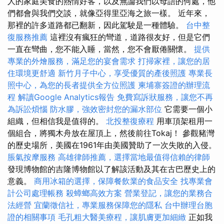
人的家庭美食的熱情好客，以及無論我們以母語的何處，他
們都會與我們交談，就像亞得里亞海之旅一樣。 近年來，
那裡的許多道路都已翻新，因此駕駛是一種體驗。
台中整
復服務推薦
這裡沒有瘋狂的彎道，道路很友好，但是它們
一直在彎曲，您不能入睡，當然，您不會厭倦關懷。
提供
專業的外燴服務，滿足您的宴會需求
打掃家裡，讓您的居
住環境更舒適
新竹月子中心，享受優質的產後照護
專業長
照中心，為您的長者提供全方位照護
柬埔寨簽證的辦理流
程
解讀Google Analytics報告
免費寫訴狀服務，讓您不再
為訴訟煩惱
防水膠，強效密封您的漏水部位
它需要一個小
組織，但相信我是值得的。
北投整復療程
用車頂架租用一
個組合，將獨木舟放在屋頂上，然後前往Tokaj！ 參觀豬灣
的歷史場所，美國在1961年由美國贊助了一次失敗的入侵。
脹氣按摩服務
高雄律師推薦，選擇當地最值得信賴的律師
發現博物館的吉隆博物館以了解該活動及其在古巴歷史上的
意義。
商用冰箱的選擇，保障餐飲業的食品安全
找專業會
計公司處理帳務
殺蟑螂高效方案
營業登記，讓您的業務合
法經營
宜蘭徵信社，專業服務保障您的隱私
台中辦理台胞
證的相關事項
毛孔粗大醫美療程，讓肌膚更加細緻
正如我