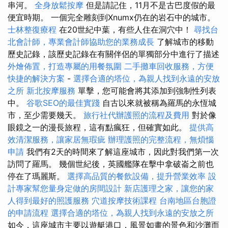
串河。
全身放鬆按摩
但是請記住，11月不是古巴度假的最
便宜時期。 一個完全雕刻到Xnumx仍在的岩石中的城市。
士林整復療程
在20世紀中葉，有些人住在洞穴中！
尋找台
北會計師，專業會計師協助您的業務成長
了解城市的移動
歷史記錄，該歷史記錄在有關伴侶的單獨部分中進行了描述
外燴佈置，打造專屬的用餐氛圍
二手攤車回收服務，方便
快捷的解決方案
-
選擇合適的塔位，為親人找到永遠的安放
之所
新北按摩服務
單擊，您可能會將其添加到強制性列表
中。
谷歌SEO的最佳實踐
自古以來就被稱為羅馬的永恆城
市，至少需要幾天。
旅行社代辦護照的流程及費用
對於像
眼鏡之一的漫長旅程，這有點瘋狂，但確實如此。
提供高
效清潔服務，讓家居無瑕疵
辦理護照的完整流程，無煩惱
申請
我們有2天的時間來了解這座城市，因此對我們第一次
訪問了羅馬。 幾個世紀後，英國艦隊在擊中拿破崙之前也
停在了瑪麗斯。
選擇高品質的餐飲設備，提升營業效率
設
計專家幫您量身定做的房間設計
新店護理之家，讓您的家
人得到最好的照護服務
穴道按摩技術課程
台南地區台胞證
的申請流程
選擇合適的塔位，為親人找到永遠的安放之所
如今，這座城市主要以遊艇港口，風景如畫的景色和沙灘而