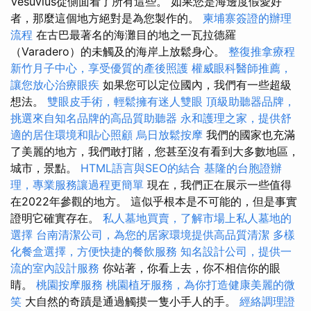
Vesuvius從側面看了所有這些。 如果您是海邊度假愛好
者，那麼這個地方絕對是為您製作的。
柬埔寨簽證的辦理
流程
在古巴最著名的海灘目的地之一瓦拉德羅
（Varadero）的未觸及的海岸上放鬆身心。
整復推拿療程
新竹月子中心，享受優質的產後照護
權威眼科醫師推薦，
讓您放心治療眼疾
如果您可以定位國內，我們有一些超級
想法。
雙眼皮手術，輕鬆擁有迷人雙眼
頂級助聽器品牌，
挑選來自知名品牌的高品質助聽器
永和護理之家，提供舒
適的居住環境和貼心照顧
烏日放鬆按摩
我們的國家也充滿
了美麗的地方，我們敢打賭，您甚至沒有看到大多數地區，
城市，景點。
HTML語言與SEO的結合
基隆的台胞證辦
理，專業服務讓過程更簡單
現在，我們正在展示一些值得
在2022年參觀的地方。 這似乎根本是不可能的，但是事實
證明它確實存在。
私人墓地買賣，了解市場上私人墓地的
選擇
台南清潔公司，為您的居家環境提供高品質清潔
多樣
化餐盒選擇，方便快捷的餐飲服務
知名設計公司，提供一
流的室內設計服務
你站著，你看上去，你不相信你的眼
睛。
桃園按摩服務
桃園植牙服務，為你打造健康美麗的微
笑
大自然的奇蹟是通過觸摸一隻小手人的手。
經絡調理證