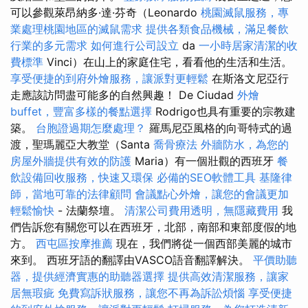
可以參觀萊昂納多·達·芬奇（Leonardo
桃園滅鼠服務，專
業處理桃園地區的滅鼠需求
提供各類食品機械，滿足餐飲
行業的多元需求
如何進行公司設立
da
一小時居家清潔的收
費標準
Vinci）在山上的家庭住宅，看看他的生活和生活。
享受便捷的到府外燴服務，讓派對更輕鬆
在斯洛文尼亞行
走應該訪問盡可能多的自然興趣！ De Ciudad
外燴
buffet，豐富多樣的餐點選擇
Rodrigo也具有重要的宗教建
築。
台胞證過期怎麼處理？
羅馬尼亞風格的向哥特式的過
渡，聖瑪麗亞大教堂（Santa
喬骨療法
外牆防水，為您的
房屋外牆提供有效的防護
Maria）有一個壯觀的西班牙
餐
飲設備回收服務，快速又環保
必備的SEO軟體工具
基隆律
師，當地可靠的法律顧問
會議點心外燴，讓您的會議更加
輕鬆愉快
- 法蘭祭壇。
清潔公司費用透明，無隱藏費用
我
們告訴您有關您可以在西班牙，北部，南部和東部度假的地
方。
西屯區按摩推薦
現在，我們將從一個西部美麗的城市
來到。 西班牙語的翻譯由VASCO語音翻譯解決。
平價助聽
器，提供經濟實惠的助聽器選擇
提供高效清潔服務，讓家
居無瑕疵
免費寫訴狀服務，讓您不再為訴訟煩惱
享受便捷