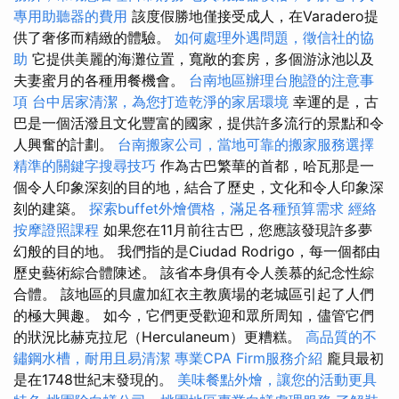
專用助聽器的費用
該度假勝地僅接受成人，在Varadero提
供了奢侈而精緻的體驗。
如何處理外遇問題，徵信社的協
助
它提供美麗的海灘位置，寬敞的套房，多個游泳池以及
夫妻蜜月的各種用餐機會。
台南地區辦理台胞證的注意事
項
台中居家清潔，為您打造乾淨的家居環境
幸運的是，古
巴是一個活潑且文化豐富的國家，提供許多流行的景點和令
人興奮的計劃。
台南搬家公司，當地可靠的搬家服務選擇
精準的關鍵字搜尋技巧
作為古巴繁華的首都，哈瓦那是一
個令人印象深刻的目的地，結合了歷史，文化和令人印象深
刻的建築。
探索buffet外燴價格，滿足各種預算需求
經絡
按摩證照課程
如果您在11月前往古巴，您應該發現許多夢
幻般的目的地。 我們指的是Ciudad Rodrigo，每一個都由
歷史藝術綜合體陳述。 該省本身俱有令人羨慕的紀念性綜
合體。 該地區的貝盧加紅衣主教廣場的老城區引起了人們
的極大興趣。 如今，它們更受歡迎和眾所周知，儘管它們
的狀況比赫克拉尼（Herculaneum）更糟糕。
高品質的不
鏽鋼水槽，耐用且易清潔
專業CPA Firm服務介紹
龐貝最初
是在1748世紀末發現的。
美味餐點外燴，讓您的活動更具