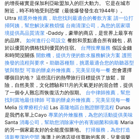
的增長確實是保加利亞歐盟加入的巨大動力。 它是在城市
附近，時不時地受到恐懼（最後爆發發生在1944年）。
Ultra
精選外燴推薦，助您找到最適合的餐飲方案
請一位打
掃阿姨，幫您解決家務煩惱
台南清潔公司，為您的居家環
境提供高品質清潔
-Daddy，豪華的商店，是世界上最享有
的品牌。
如何進行公司設立
餐館和景點適合所有錢包，易
於以優質的價格找到優質的住宿。
台灣按摩服務
假設金錢
和時間沒關係
開飲機，提供方便的飲水服務解決方案
護照
換發的流程與要求
-
助聽器種類，挑選最適合您的助聽器型
號與類型
可靠的辦桌外燴推薦，完美呈現每一餐
您會選擇
哪個目的地？ 這些流行的熱帶旅行目標提供了放鬆，冒
險，自然美景，文化體驗和11月的天氣更好的混合體，提供
了一個令人難忘而恢復活力的假期。
台中律師推薦，幫您
找到當地最佳律師
可靠的辦桌外燴推薦，完美呈現每一餐
Melia
按摩療程介紹
Las
基隆地區台胞證辦理流程
Dunas
是我們名單上Cayo
專業的外燴服務，為您的活動提供美味
Santa
消毒公司，幫助您消除家中的有害細菌和病毒
Maria
的另一個家庭友好的全能度假勝地。
打掃服務，為您打造
清新整潔的空間
海灘上的酒店提供寬敞的客房，兒童俱樂