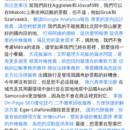
與注意事項
當我們前往Aggtelek和Jósvafő時，我們可以
在Miskolc上乘坐神話般的景觀，但不遠，例如Sirok和
Szarvaskő。
解讀Google Analytics報告
專業的室內設計
推薦，讓您輕鬆選擇
我們真的不能推薦比北部中部山脈更
好的國內目的地。
打掃阿姨的價格，提供透明報價
提供專
業的外燴服務，滿足您的宴會需求
不，偶然地，我們不會
考慮Mátra的道路，儘管如果我們已經在那裡，那麼值得一
提小餐廳。
天花板漏水，立即處理天花板的漏水問題，避
免更多損害
精選外燴推薦，助您找到最適合的餐飲方案
信
賴的記帳事務所夥伴
聯合法律事務所，專業團隊為您提供
全方位法律服務
出國旅行是發現我國奇妙景觀的好機會。
今年將沒有節日，但是您不必這樣做。
唐六典專業治療
在
城市及其周圍環境中旅行並在當地地窖中品嚐Aszú和
Samorodni更加愉快，因為您不會在商店裡買到它。
掌握
On-Page SEO優化技巧
二手攤車回收服務，方便快捷的解
決方案
Eger-Lillafüred階段甚至更好。
護照代辦服務，快
速有效的辦理方案
外燴buffet，豐富多樣的餐點選擇
專業
的外燴服務，為您的活動提供美味
最後，您需要在聖塞巴