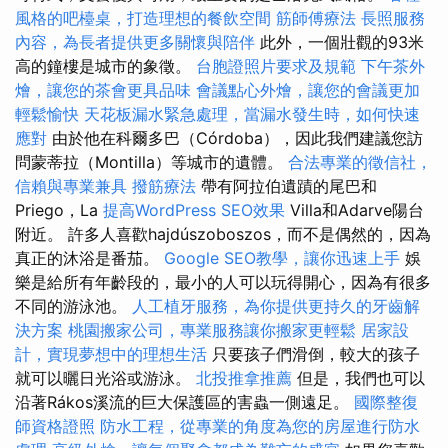
風格的吧檯桌，打造理想的餐飲空間
筋師傅療法
長照服務
內容，為長者提供更多關懷與陪伴
此外，一個壯觀的93米
高的鐘樓是城市的象徵。
台胞證照片要求及規範
下午茶外
燴，讓您的茶會更具品味
會議點心外燴，讓您的會議更加
輕鬆愉快
天花板漏水緊急處理，當漏水發生時，如何快速
應對
由於他在科爾多巴（Córdoba），因此我們建議您訪
問蒙蒂拉（Montilla）等城市的遺體。
合法專業的徵信社，
信賴與專業兼具
撥筋療法
帶有阿拉伯遺蹟的尾巴和
Priego，La
提高WordPress SEO效果
Villa和Adarve陽台
附近。 許多人喜歡hajdúszoboszos，而不是偶然的，因為
真正的沐浴是番茄。
Google SEO教學，讓你迅速上手
娛
樂是給所有年齡段的，最小的人可以玩得開心，因為有很多
不同的游泳池。
人工植牙服務，為你提供更持久的牙齒解
決方案
桃園搬家公司，專業服務讓你搬家更輕鬆
居家設
計，實現夢想中的理想生活
只要孩子們滑倒，較大的孩子
就可以曬日光浴或游泳。
北投推拿推薦
但是，我們也可以
沿著Rákos溪流的巨大保護區的害蟲一側遠足。
國際整復
師資格證照
防水工程，從專業的角度為您的房屋進行防水