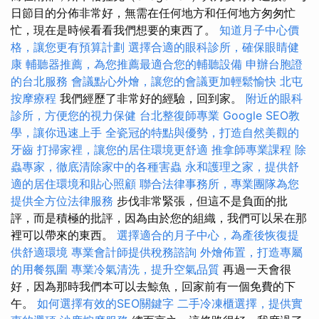
日節目的分佈非常好，無需在任何地方和任何地方匆匆忙
忙，現在是時候看看我們想要的東西了。
知道月子中心價
格，讓您更有預算計劃
選擇合適的眼科診所，確保眼睛健
康
輔聽器推薦，為您推薦最適合您的輔聽設備
申辦台胞證
的台北服務
會議點心外燴，讓您的會議更加輕鬆愉快
北屯
按摩療程
我們經歷了非常好的經驗，回到家。
附近的眼科
診所，方便您的視力保健
台北整復師專業
Google SEO教
學，讓你迅速上手
全瓷冠的特點與優勢，打造自然美觀的
牙齒
打掃家裡，讓您的居住環境更舒適
推拿師專業課程
除
蟲專家，徹底清除家中的各種害蟲
永和護理之家，提供舒
適的居住環境和貼心照顧
聯合法律事務所，專業團隊為您
提供全方位法律服務
步伐非常緊張，但這不是負面的批
評，而是積極的批評，因為由於您的組織，我們可以呆在那
裡可以帶來的東西。
選擇適合的月子中心，為產後恢復提
供舒適環境
專業會計師提供稅務諮詢
外燴佈置，打造專屬
的用餐氛圍
專業冷氣清洗，提升空氣品質
再過一天會很
好，因為那時我們本可以去鯨魚，回家前有一個免費的下
午。
如何選擇有效的SEO關鍵字
二手冷凍櫃選擇，提供實