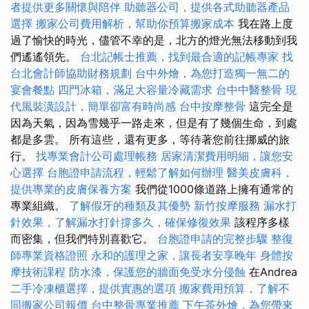
者提供更多關懷與陪伴
助聽器公司，提供各式助聽器產品
選擇
搬家公司費用解析，幫助你預算搬家成本
我在路上度
過了愉快的時光，儘管不幸的是，北方的燈光無法移動到我
們遙遙領先。
台北記帳士推薦，找到最合適的記帳專家
找
台北會計師協助財務規劃
台中外燴，為您打造獨一無二的
宴會餐點
四門冰箱，滿足大容量冷藏需求
台中中醫整骨
現
代風裝潢設計，簡單卻富有時尚感
台中按摩整骨
這完全是
因為天氣，因為雪幾乎一路走來，但是有了幾個生命，到處
都是多雲。 所有這些，還有更多，等待著您前往挪威的旅
行。
找專業會計公司處理帳務
居家清潔費用明細，讓您安
心選擇
台胞證申請流程，輕鬆了解如何辦理
醫美皮膚科，
提供專業的皮膚保養方案
我們從1000條道路上擁有通常的
專業組織。
了解假牙的種類及其優勢
新竹按摩服務
漏水打
針效果，了解漏水打針撐多久，確保修復效果
該程序多樣
而密集，但我們特別喜歡它。
台胞證申請的完整步驟
整復
師專業資格證照
永和的護理之家，讓長者安享晚年
身體按
摩技術課程
防水漆，保護您的牆面免受水分侵蝕
在Andrea
二手冷凍櫃選擇，提供實惠的選項
搬家費用預算，了解不
同搬家公司報價
台中整骨專業推薦
下午茶外燴，為您帶來