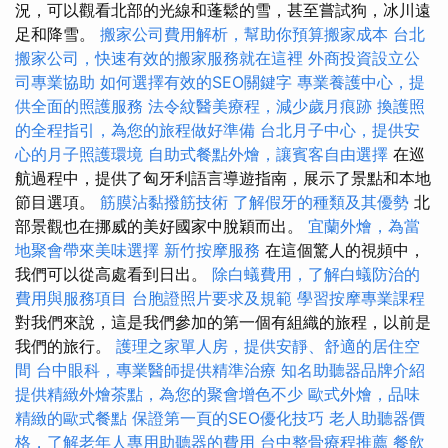
況，可以觀看北部的光線和蓬鬆的雪，甚至嘗試狗，冰川遠
足和降雪。
搬家公司費用解析，幫助你預算搬家成本
台北
搬家公司，快速有效的搬家服務就在這裡
外商投資設立公
司專業協助
如何選擇有效的SEO關鍵字
專業養護中心，提
供全面的照護服務
法令紋醫美療程，減少歲月痕跡
換護照
的全程指引，為您的旅程做好準備
台北月子中心，提供安
心的月子照護環境
自助式餐點外燴，讓賓客自由選擇
在巡
航過程中，提供了匈牙利語言導遊指南，展示了景點和本地
節目選項。
筋膜沾黏撥筋技術
了解假牙的種類及其優勢
北
部景觀也在挪威的美好國家中脫穎而出。
宜蘭外燴，為當
地聚會帶來美味選擇
新竹按摩服務
在這個驚人的視頻中，
我們可以從高處看到日出。
除白蟻費用，了解白蟻防治的
費用與服務項目
台胞證照片要求及規範
學習按摩專業課程
對我們來說，這是我們參加的第一個有組織的旅程，以前是
我們的旅行。
護理之家單人房，提供安靜、舒適的居住空
間
台中眼科，專業醫師提供精準治療
知名助聽器品牌介紹
提供精緻外燴茶點，為您的聚會增色不少
歐式外燴，品味
精緻的歐式餐點
保證第一頁的SEO優化技巧
老人助聽器價
格，了解老年人專用助聽器的費用
台中整骨療程推薦
餐飲