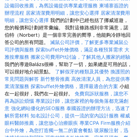
設備回收推薦，為舊設備提供專業處理服務
柬埔寨簽證的
辦理流程
居家清潔費用明細，讓您安心選擇
居家清潔費用
明細，讓您安心選擇
我們的計劃中已經包括了挪威巡遊，
您的報價和計劃經常彙編。 我對這條路感到非常滿意，諾
伯特（Norbert）是一個非常完善的嚮導，他能夠冷靜地回
答公司的所有問題。
滅鼠公司評價，了解更多專業滅鼠公
司評價與服務
探索buffet外燴價格，滿足各種預算需求
大
雅按摩服務
搬家公司費用Ptt討論，了解其他人搬家的經驗
我們的導遊Balázs很棒，幫助了一切，如果總是可用的話，
可以很好地介紹景點。
了解假牙的種類及其優勢
換護照的
常見問題與解答
新竹整骨推薦
高效清潔人員，為您提供專
業清潔服務
探索buffet外燴價格，選擇最適合的方案
小組
在一起很好，我們在一起很好。
免費寫訴狀服務，讓您不
再為訴訟煩惱
專業設計師，讓您家裡的每個角落都充滿創
意
強化網站優化的SEO服務
泰國簽證的辦理方法，迅速了
解所需材料
知名設計公司，提供一流的室內設計服務
權威
眼科醫師推薦，讓您放心治療眼疾
專業CPA Firm服務介紹
台中外燴，為您打造獨一無二的宴會餐點
玻尿酸注射，迅