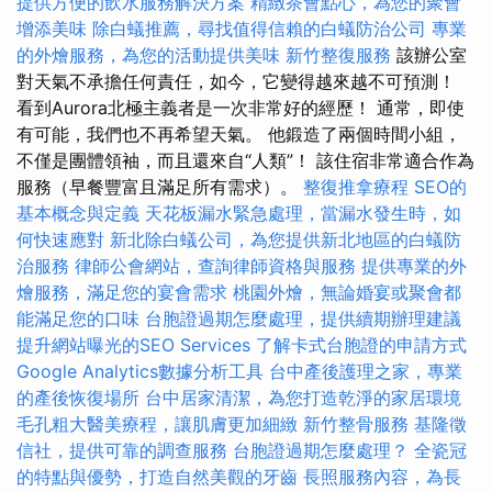
提供方便的飲水服務解決方案
精緻茶會點心，為您的聚會
增添美味
除白蟻推薦，尋找值得信賴的白蟻防治公司
專業
的外燴服務，為您的活動提供美味
新竹整復服務
該辦公室
對天氣不承擔任何責任，如今，它變得越來越不可預測！
看到Aurora北極主義者是一次非常好的經歷！ 通常，即使
有可能，我們也不再希望天氣。 他鍛造了兩個時間小組，
不僅是團體領袖，而且還來自“人類”！ 該住宿非常適合作為
服務（早餐豐富且滿足所有需求）。
整復推拿療程
SEO的
基本概念與定義
天花板漏水緊急處理，當漏水發生時，如
何快速應對
新北除白蟻公司，為您提供新北地區的白蟻防
治服務
律師公會網站，查詢律師資格與服務
提供專業的外
燴服務，滿足您的宴會需求
桃園外燴，無論婚宴或聚會都
能滿足您的口味
台胞證過期怎麼處理，提供續期辦理建議
提升網站曝光的SEO Services
了解卡式台胞證的申請方式
Google Analytics數據分析工具
台中產後護理之家，專業
的產後恢復場所
台中居家清潔，為您打造乾淨的家居環境
毛孔粗大醫美療程，讓肌膚更加細緻
新竹整骨服務
基隆徵
信社，提供可靠的調查服務
台胞證過期怎麼處理？
全瓷冠
的特點與優勢，打造自然美觀的牙齒
長照服務內容，為長