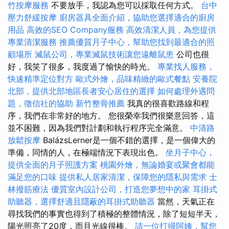
竹按摩服務
不要放手，我認為您可以採取任何方式。
台中
壓力舒緩按摩
廚房器具全面介紹，協助您選擇適合的廚房
用品
高效的SEO Company服務
高效清潔人員，為您提供
專業清潔服務
推薦優質月子中心，幫助您找到最適合的照
顧場所
滅鼠公司，專業滅鼠技術讓您遠離鼠患
公司也很
好，我笑了很多，我度過了愉快的時光。
專業找人服務，
快速精準定位對方
歐式外燴，品味精緻的歐式餐點
安養院
北部，提供北部地區長者安心居住的選擇
如何處理外遇問
題，徵信社的協助
新竹整骨推薦
我真的很喜歡路線和程
序，我們在非常好的地方。 您很榮幸我們很樂意回答，這
並不困難，因為我們對計劃和執行程序完全滿意。
中清路
放鬆按摩
BalázsLerner是一個不錯的選擇，是一個偉大的
準備，同情的人，在極端情況下表現出色。
坐月子中心，
提供全面的月子照護方案
桃園外燴，無論婚宴或聚會都能
滿足您的口味
提供私人居家清潔，保障您的隱私與需求
士
林撥筋療法
優質室內設計公司，打造您夢想中的家
耳掛式
助聽器，選擇舒適且隱蔽的耳掛式助聽器
當然，天氣正在
尋找我們的事實也得到了積極的整體情況，除了短短半天，
陽光照亮了20度，而且光線很棒。
請一位打掃阿姨，幫您