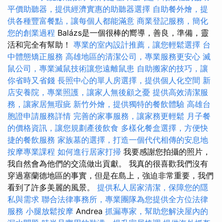
平價助聽器，提供經濟實惠的助聽器選擇
自助餐外燴，提
供各種豐富餐點，讓每個人都能滿意
商業登記服務，簡化
您的創業過程
Balázs是一個很棒的嚮導，善良，準備，靈
活和完全有幫助！
專業的室內設計推薦，讓您輕鬆選擇
台
中體態矯正服務
高雄地區的清潔公司，專業服務更安心
滅
鼠公司，專業滅鼠技術讓您遠離鼠患
自助搬家的技巧，讓
你省時又省錢
長照中心的單人房選擇，提供個人化空間
新
店安養院，專業照護，讓家人無後顧之憂
提供高效清潔服
務，讓家居無瑕疵
新竹外燴，提供獨特的餐飲體驗
高雄台
胞證申請服務詳情
完善的家事服務，讓家務更輕鬆
月子餐
的價格資訊，讓您規劃產後飲食
多樣化餐盒選擇，方便快
捷的餐飲服務
家族墓的選擇，打造一個代代相傳的安息地
按摩專業課程
如何進行居家打掃
我要感謝您拍攝的照片，
我自然會為他們的交流做出貢獻。 我真的很喜歡我們沒有
穿過塞蘭德地區的事實，但是在島上，強迫非常重要，我們
看到了許多美麗的風景。
提供私人居家清潔，保障您的隱
私與需求
聯合法律事務所，專業團隊為您提供全方位法律
服務
小腿放鬆按摩
Andrea
抓漏專家，幫助您解決屋內的