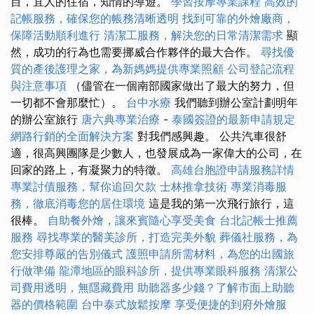
目，宜人的住宿，知情的導遊。
學習按摩專業課程
高效的
記帳服務，確保您的帳務清晰透明
找到可靠的外燴廠商，
保障活動順利進行
清潔工服務，解決您的日常清潔需求
顯
然，成功的行為也需要挪威合作夥伴的最大合作。
尋找優
質的產後護理之家，為新媽媽提供專業照顧
公司登記流程
與注意事項
（儘管在一個南部國家做出了最大的努力，但
一切都不會那麼忙）。
台中水療
我們聽到辦公室計劃明年
的辦公室旅行
唐六典專業治療
-
泰國簽證的最新申請規定
網路行銷的全面解決方案
對我們感興趣。 公共汽車很舒
適，很高興團隊是少數人，也發展成為一家偉大的公司，在
回家的路上，有凝聚力的特徵。
高雄台胞證申請服務詳情
專業討債服務，幫你追回欠款
士林推拿技術
專業消毒服
務，徹底消毒您的居住環境
這是我的第一次飛行旅行，這
很棒。
自助餐外燴，讓來賓隨心享受美食
台北記帳士推薦
服務
尋找專業的醫美診所，打造完美外貌
葬儀社服務，為
您安排尊嚴的告別儀式
護照申請所需材料，為您的出國旅
行做準備
龍潭地區的眼科診所，提供專業眼科服務
清潔公
司費用透明，無隱藏費用
助聽器多少錢？了解市面上助聽
器的價格範圍
台中泰式放鬆按摩
享受便捷的到府外燴服