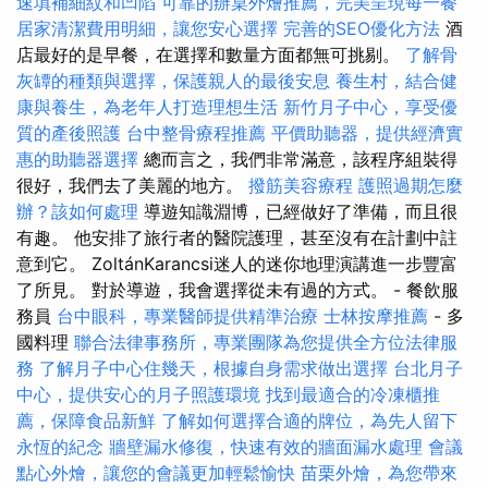
速填補細紋和凹陷
可靠的辦桌外燴推薦，完美呈現每一餐
居家清潔費用明細，讓您安心選擇
完善的SEO優化方法
酒
店最好的是早餐，在選擇和數量方面都無可挑剔。
了解骨
灰罈的種類與選擇，保護親人的最後安息
養生村，結合健
康與養生，為老年人打造理想生活
新竹月子中心，享受優
質的產後照護
台中整骨療程推薦
平價助聽器，提供經濟實
惠的助聽器選擇
總而言之，我們非常滿意，該程序組裝得
很好，我們去了美麗的地方。
撥筋美容療程
護照過期怎麼
辦？該如何處理
導遊知識淵博，已經做好了準備，而且很
有趣。 他安排了旅行者的醫院護理，甚至沒有在計劃中註
意到它。 ZoltánKarancsi迷人的迷你地理演講進一步豐富
了所見。 對於導遊，我會選擇從未有過的方式。 - 餐飲服
務員
台中眼科，專業醫師提供精準治療
士林按摩推薦
- 多
國料理
聯合法律事務所，專業團隊為您提供全方位法律服
務
了解月子中心住幾天，根據自身需求做出選擇
台北月子
中心，提供安心的月子照護環境
找到最適合的冷凍櫃推
薦，保障食品新鮮
了解如何選擇合適的牌位，為先人留下
永恆的紀念
牆壁漏水修復，快速有效的牆面漏水處理
會議
點心外燴，讓您的會議更加輕鬆愉快
苗栗外燴，為您帶來