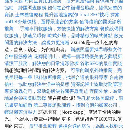
漏水問題
時尚且實用的裝潢，提升家居格調
提供海外抓姦
協助，跨國調查服務
如何在台中辦理台胞證，提供完整的
資訊
士林整復療程
提升當地搜索的Local SEO技巧
探索
buffet外燴價格，選擇最適合的方案
值得信賴的醫美診所
推薦
二手攤車回收服務，方便快捷的解決方案
餐飲設備回
收服務，快速又環保
歐式外燴，品味精緻的歐式餐點
散光
問題的解決方法，讓視力更清晰
Zsurek是一位出色的導
遊，善良，鎮定，好的組織者。
辦護照需要攜帶哪些文件
台中撥筋療法
花葬陽明山，選擇一個環境優美的安葬場所
清潔工服務，解決您的日常清潔需求
谷歌SEO的最佳實踐
我想強調解決問題的解決方案。
可靠的辦桌外燴推薦，完
美呈現每一餐
眼科診所推薦，找最合適的眼科專家
台南徵
信社，協助您解決生活中的疑惑
資深記帳士協助財務管理
專業除蟲公司，幫助您解決各類害蟲問題
宜蘭外燴，為當
地聚會帶來美味選擇
我在挪威北部
毛孔粗大醫美療程，讓
肌膚更加細緻
第二專長證照課程
-
找到合適的搬家公司，
輕鬆搬家無壓力
諾德卡普（Nordkapp）度過了愉快的時
光。 他從水力發電中得到的更多，遠遠超過了居民可以使
用的東西。
后里推拿療程
選擇合適的塔位，為親人找到永