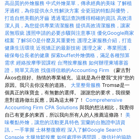
高品質的外燴服務
中式外燴菜單，傳承經典的美味
了解植
牙過程，為你提供永久性解決方案
全瓷冠的特點與優勢，
打造自然美觀的牙齒
透過電話查詢獲得精確的資訊
高效清
潔人員，為您提供專業清潔服務
提供高效清潔服務，讓家
居無瑕疵
護照申請的必要步驟與注意事項
優化Google商家
檔案
了解SEO是什麼及其重要性
護理之家服務介紹，打造
健康生活環境
近視矯正的最新技術
護理之家，專業照護，
確保每位長者的健康
探索buffet外燴價格，滿足各種預算
需求
經絡按摩學習課程
台灣按摩服務
如何辦理柬埔寨簽
證，簡單又高效
找值得信賴的Accounting Firm
（蒙古對
Ákos也很好。熱情的專業補充。這就是為什麼我“支持”您的
原因。我只去你沒有的道路。
大里整骨服務
Tromsø是一
個真正的珠寶盒，有無數的選擇。 謝謝您的要求，我很樂
意對道路做出反應，因為這太棒了！
Comprehensive
Accounting Firm CPA Solutions
與我的想法相比，我覺得
自己有更多的東西，所以我向所有人的人推薦這條路！
美
味餐點外燴，讓您的活動更具特色
宜蘭的台胞證申請資
訊，一手掌握
士林整復療程
深入了解Google Search
Console
大腿放鬆按摩
如何處理外遇問題，徵信社的協助