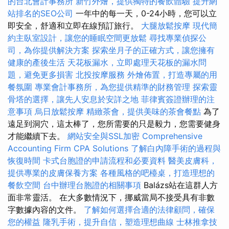
的台北會計事務所
新竹外燴，提供獨特的餐飲體驗
提升網
站排名的SEO公司
一年中的每一天，0-24小時，您可以立
即安全，舒適和立即在線預訂旅行。
大腿放鬆按摩
現代簡
約主臥室設計，讓您的睡眠空間更放鬆
尋找專業偵探公
司，為你提供解決方案
探索坐月子的正確方式，讓您擁有
健康的產後生活
天花板漏水，立即處理天花板的漏水問
題，避免更多損害
北投按摩服務
外燴佈置，打造專屬的用
餐氛圍
專業會計事務所，為您提供精準的財務管理
探索靈
骨塔的選擇，讓先人安息於安詳之地
菲律賓簽證辦理的注
意事項
烏日放鬆按摩
精緻茶會，提供美味的茶會餐點
為了
遠足到洞穴，這太棒了，您所需要的只是毅力，您需要健身
才能繼續下去。
網站安全與SSL加密
Comprehensive
Accounting Firm CPA Solutions
了解白內障手術的過程與
恢復時間
卡式台胞證的申請流程和必要資料
醫美皮膚科，
提供專業的皮膚保養方案
各種風格的吧檯桌，打造理想的
餐飲空間
台中辦理台胞證的相關事項
Balázs站在這群人方
面非常靈活。 在大多數情況下，挪威當局不接受具有非數
字數據內容的文件。
了解如何選擇合適的法律顧問，確保
您的權益
隆乳手術，提升自信，塑造理想曲線
士林推拿技