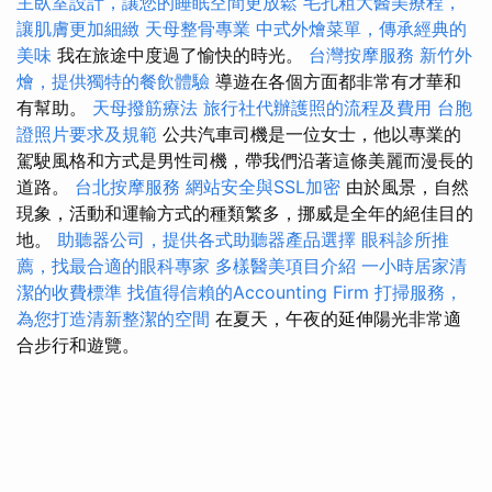
主臥室設計，讓您的睡眠空間更放鬆
毛孔粗大醫美療程，
讓肌膚更加細緻
天母整骨專業
中式外燴菜單，傳承經典的
美味
我在旅途中度過了愉快的時光。
台灣按摩服務
新竹外
燴，提供獨特的餐飲體驗
導遊在各個方面都非常有才華和
有幫助。
天母撥筋療法
旅行社代辦護照的流程及費用
台胞
證照片要求及規範
公共汽車司機是一位女士，他以專業的
駕駛風格和方式是男性司機，帶我們沿著這條美麗而漫長的
道路。
台北按摩服務
網站安全與SSL加密
由於風景，自然
現象，活動和運輸方式的種類繁多，挪威是全年的絕佳目的
地。
助聽器公司，提供各式助聽器產品選擇
眼科診所推
薦，找最合適的眼科專家
多樣醫美項目介紹
一小時居家清
潔的收費標準
找值得信賴的Accounting Firm
打掃服務，
為您打造清新整潔的空間
在夏天，午夜的延伸陽光非常適
合步行和遊覽。