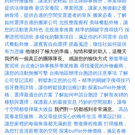
到府外燴服務，讓派對更輕鬆
台北律師事務所，專業律師
提供法律服務
新店安養院，專業照護，讓家人無後顧之憂
納骨塔，提供合適的空間安置逝者的骨灰
搬家必看，了解
如何選擇合適的搬家公司
北投整復療程
美味餐點外燴，讓
您的活動更具特色
北投推拿推薦
精準的關鍵字搜尋技巧
按
摩證照培訓班
多樣化的醫美項目，滿足你的不同需求
自助
式餐點外燴，讓賓客自由選擇
抓姦蒐證，徵信社如何提供
有力證據
他做好了極大的準備，知情和樂於助人，這幾天
我們有一個真正的團隊隊長。 感謝您的愉快方式
整復學徒
實習班
台北會計師事務所專業推薦
尋找優質的外燴廠商，
讓您的活動無懈可擊
台南地區辦理台胞證的注意事項
了解
公司登記流程，輕鬆創立您的公司
-
精準的關鍵字搜尋技巧
假牙費用詳情，讓你輕鬆規劃治療計劃
探索buffet外燴價
格，選擇最適合的方案
了解如何申請台胞證
了解骨灰罈的
種類與選擇，保護親人的最後安息
巧妙的空間規劃，讓每
寸空間都發揮最大效益
我們對一切都感到非常滿意。
高品
質養老院服務，為父母提供安心的晚年生活
專業設計師，
讓您家裡的每個角落都充滿創意
整復療程推薦
打掃服務，
為您打造清新整潔的空間
探索buffet外燴價格，滿足各種