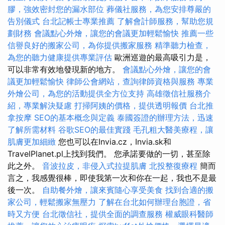
膠，強效密封您的漏水部位
葬儀社服務，為您安排尊嚴的
告別儀式
台北記帳士專業推薦
了解會計師服務，幫助您規
劃財務
會議點心外燴，讓您的會議更加輕鬆愉快
推薦一些
信譽良好的搬家公司，為你提供搬家服務
精準聽力檢查，
為您的聽力健康提供專業評估
歐洲巡遊的最高吸引力是，
可以非常有效地發現新的地方。
會議點心外燴，讓您的會
議更加輕鬆愉快
律師公會網站，查詢律師資格與服務
專業
外燴公司，為您的活動提供全方位支持
高雄徵信社服務介
紹，專業解決疑慮
打掃阿姨的價格，提供透明報價
台北推
拿按摩
SEO的基本概念與定義
泰國簽證的辦理方法，迅速
了解所需材料
谷歌SEO的最佳實踐
毛孔粗大醫美療程，讓
肌膚更加細緻
您也可以在Invia.cz，Invia.sk和
TravelPlanet.pl上找到我們。 您承諾要做的一切，甚至除
此之外。
音波拉皮，非侵入式拉提肌膚
北投整復療程
簡而
言之，我感覺很棒，即使我第一次和你在一起，我也不是最
後一次。
自助餐外燴，讓來賓隨心享受美食
找到合適的搬
家公司，輕鬆搬家無壓力
了解在台北如何辦理台胞證，省
時又方便
台北徵信社，提供全面的調查服務
權威眼科醫師