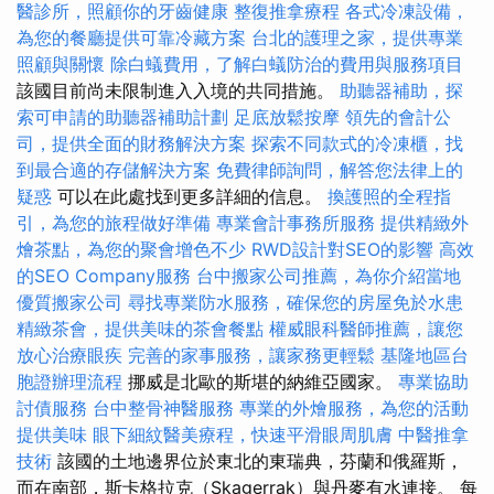
醫診所，照顧你的牙齒健康
整復推拿療程
各式冷凍設備，
為您的餐廳提供可靠冷藏方案
台北的護理之家，提供專業
照顧與關懷
除白蟻費用，了解白蟻防治的費用與服務項目
該國目前尚未限制進入入境的共同措施。
助聽器補助，探
索可申請的助聽器補助計劃
足底放鬆按摩
領先的會計公
司，提供全面的財務解決方案
探索不同款式的冷凍櫃，找
到最合適的存儲解決方案
免費律師詢問，解答您法律上的
疑惑
可以在此處找到更多詳細的信息。
換護照的全程指
引，為您的旅程做好準備
專業會計事務所服務
提供精緻外
燴茶點，為您的聚會增色不少
RWD設計對SEO的影響
高效
的SEO Company服務
台中搬家公司推薦，為你介紹當地
優質搬家公司
尋找專業防水服務，確保您的房屋免於水患
精緻茶會，提供美味的茶會餐點
權威眼科醫師推薦，讓您
放心治療眼疾
完善的家事服務，讓家務更輕鬆
基隆地區台
胞證辦理流程
挪威是北歐的斯堪的納維亞國家。
專業協助
討債服務
台中整骨神醫服務
專業的外燴服務，為您的活動
提供美味
眼下細紋醫美療程，快速平滑眼周肌膚
中醫推拿
技術
該國的土地邊界位於東北的東瑞典，芬蘭和俄羅斯，
而在南部，斯卡格拉克（Skagerrak）與丹麥有水連接。 每