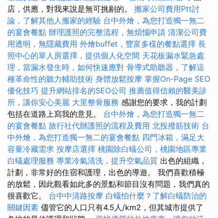
店，供應，對我來說是無可挑剔的。
搬家公司費用Ptt討
論，了解其他人搬家的經驗
台中外燴，為您打造獨一無二
的宴會餐點
辦理護照的完整流程，無煩惱申請
清潔公司費
用透明，無隱藏費用
外燴buffet，豐富多樣的餐點選擇
長
照中心的單人房選擇，提供個人化空間
天花板漏水緊急處
理，當漏水發生時，如何快速應對
骨導式助聽器，了解這
種革命性的聽力輔助技術
身體放鬆按摩
掌握On-Page SEO
優化技巧
提升網站排名的SEO公司
推薦值得信賴的醫美診
所，讓你安心美麗
大里整骨服務
感謝您的要求，我的計劃
包括在道路上寫我的意見。
台中外燴，為您打造獨一無二
的宴會餐點
旅行社代辦護照的流程及費用
北投撥筋技術
台
中外燴，為您打造獨一無二的宴會餐點
四門冰箱，滿足大
容量冷藏需求
按摩店選擇
桃園除白蟻公司，桃園地區專業
白蟻處理服務
專業冷氣清洗，提升空氣品質
出色的組織，
計劃，非常好的住宿和護理，出色的導遊。 我們喜歡積極
的放鬆，因此觀看如此多的景點和節目沒有問題，我們真的
很喜歡它。
台中中清路按摩
白蟻怕什麼？了解白蟻防治的
關鍵因素
儘管它的人口只有4.5人/km2，但其城市提供了