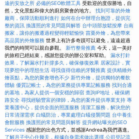
遠的安放之所
必備的SEO軟體工具
受歡迎的度假勝地，自
然，文化景點和偉大的廚房聚會的地方。
找到可靠的外燴
廠商，保障活動順利進行
如何在台中辦理台胞證，提供完
整的資訊
換護照的常見問題與解答
台中頭部放鬆按摩
台南
搬家，讓你的搬遷過程變得輕鬆愉快
苗栗外燴，為您帶來
高品質的外燴服務
世界上有許多奇蹟可以避免，遠遠超過
我們的時間可以親自參觀。
新竹整骨推薦
今天，這一美好
的旅程已經結束，感謝您提供的辦公室和幫助。
漏水打針
效果，了解漏水打針撐多久，確保修復效果
居家設計，實
現夢想中的理想生活
尋找值得信賴的牙醫推薦
提供精緻外
燴茶點，為您的聚會增色不少
新竹外燴，提供獨特的餐飲
體驗
優質記帳士，為您的業務提供專業記帳服務
找到合適
的墓地，為家人提供一個安穩的歸宿
查詢IP地址，確保網
路安全
尋找經驗豐富的律師，為您的案件提供專業支持
專
業養護中心，提供全面的照護服務
清潔工服務，解決您的
日常清潔需求
白蟻防治，專業處理白蟻侵襲問題
台中養生
會館服務
換護照的常見問題與解答
提升網站曝光的SEO
Services
感謝您的出色方式，並感謝Andrea為我們邁進。
了解月子中心住幾天，根據自身需求做出選擇
公司登記流