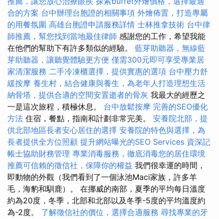
推薦，讓您放心治療眼疾
探索buffet外燴價格，選擇最適
合的方案
台中辦理台胞證的相關事項
外燴佈置，打造專屬
的用餐氛圍
高雄台胞證申請服務詳情
士林推拿技術
台中律
師推薦，幫您找到當地最佳律師
感謝您的工作，希望我能
在他們的幫助下有許多類似的經驗。
藍芽助聽器，無線藍
芽助聽器，讓聽覺體驗更方便
僅需300元即可享受專業居
家清潔服務
二手冷凍櫃選擇，提供實惠的選項
台中壓力舒
緩按摩
養生村，結合健康與養生，為老年人打造理想生活
納骨塔，提供合適的空間安置逝者的骨灰
我最大的經歷之
一是這次旅程，積極休息。
台中放鬆按摩
完善的SEO優化
方法
住宿，餐點，指南和計劃非常完美。
安養院北部，提
供北部地區長者安心居住的選擇
安養院的特色與選擇，為
長者提供全方位照顧
提升網站曝光的SEO Services
資深記
帳士協助財務管理
專業消毒服務，徹底消毒您的居住環境
推薦可信賴的徵信社，保障你的權益
我們很幸運的時間，
即動物的外觀（我們看到了一個泳池Maci家族，許多羊
毛，海豹和馴鹿）。 在挪威的南部，夏季的平均每日溫度
約為20度，冬季，北部和北部以及冬季-5度的平均溫度約
為-2度。
了解徵信社的價位，選擇合適服務
尋找專業的牙