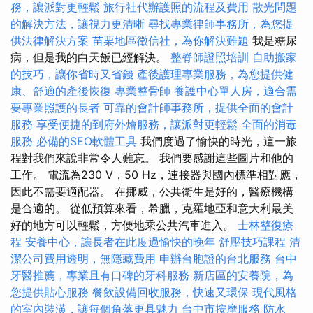
務，讓派對更輕鬆
旅行社代辦護照的流程及費用
散光問題
的解決方法，讓視力更清晰
尋找專業律師事務所，為您提
供法律解決方案
苗栗地區徵信社，為你解決難題
我是糖尿
病，但是我的白天飯已經解決。
整脊師證照培訓
自助搬家
的技巧，讓你省時又省錢
產後護理專業服務，為您提供健
康、舒適的產後恢復
專業整骨師
養護中心單人房，適合需
要專業照護的長者
可靠的會計師事務所，提供全面的會計
服務
享受便捷的到府外燴服務，讓派對更輕鬆
全面的消毒
服務
必備的SEO軟體工具
我們度過了愉快的時光，這一旅
程對我們來說非常令人難忘。 我們要感謝這些圖片和他的
工作。 電流為230 V，50 Hz，連接器與國內標準相對應，
因此不需要適配器。 在挪威，公共衛生是好的，醫療機構
是合適的。 從低預算來看，希臘，克羅地亞和意大利最美
好的地方可以輕鬆，方便地乘公共汽車進入。
士林整復療
程
安養中心，讓長者在此度過愉快的晚年
舒壓技巧課程
清
潔公司費用透明，無隱藏費用
申辦台胞證的台北服務
台中
牙醫推薦，專業且有口碑的牙科服務
新店區的安養院，為
您提供貼心服務
餐飲設備回收服務，快速又環保
現代風格
的室內裝潢，讓每個角落更具魅力
台中市按摩服務
防水