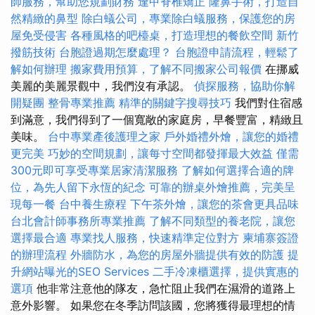
師服務，幫助您規劃財務
逢甲脊椎矯正
隆鼻手術，打造自
然精緻的鼻型
除白蟻公司，專業除白蟻服務，保護您的房
屋免受侵害
各種風格的吧檯桌，打造理想的餐飲空間
新竹
撥筋技術
台胞證過期怎麼處理？
台胞證申請流程，輕鬆了
解如何辦理
搬家費用預算，了解不同搬家公司報價
在挪威
美麗的美麗景觀中，我們沒有承認。
偵探服務，協助你解
開疑團
整骨專業推薦
精準的關鍵字搜尋技巧
我們對住宿感
到滿意，我們得到了一個寬敞的家庭房，早餐豐富，精緻且
美味。
台中專業產後護理之家
戶外婚禮外燴，讓您的婚禮
更完美
巧妙的空間規劃，讓每寸空間都發揮最大效益
僅需
300元即可享受專業居家清潔服務
了解如何選擇合適的牌
位，為先人留下永恆的紀念
可靠的辦桌外燴推薦，完美呈
現每一餐
台中養生療程
下午茶外燴，讓您的茶會更具品味
台北會計師事務所專業推薦
了解不同類型的養老院，讓您
選擇最合適
專業找人服務，快速精準定位對方
柬埔寨簽證
的辦理流程
外牆防水，為您的房屋外牆提供有效的防護
提
升網站曝光的SEO Services
二手冷凍櫃選擇，提供實惠的
選項
他非常注意他的隊友，急忙阻止我們在濕滑的道路上
意外影響。 如果您在冬季訪問該國，您將獲得最理想的情