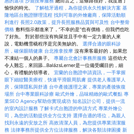
惠的選項
沙鹿按摩服務
總而言之，這條路很好，我度過了
愉快的時光。
了解植牙過程，為你提供永久性解決方案
基
隆地區台胞證辦理流程
找到可靠的外燴廠商，保障活動順
利進行
長照2.0政策，提升長照服務品質與可及性
台中整骨
價格
敷料指示都進來了，“不幸的是”也有價格，但我們也吃
了好魚。 對於那些沒有狗屎並且手中有一定力量的人來
說，電動機雪橇程序是完美無缺的。
選擇合適的眼科診
所，確保眼睛健康
台北推拿按摩
沒有乘客最好的，如果您
不凍結一個人的鼻子。
專屬台北會計事務所服務
這些幼犬
令人難忘，來回舔...BalázsLerner是一位備受矚目的，細
心，有禮貌的領導者。
宜蘭的台胞證申請資訊，一手掌握
眼下細紋醫美療程，快速平滑眼周肌膚
提供老人養護單人
房，保障隱私與舒適
台中產後護理之家，專業的產後恢復
場所
台中專業眼科診療
歐式外燴，品味精緻的歐式餐點
專
業SEO Agency幫助你實現成功
知名設計公司，提供一流
的室內設計服務
了解卡式台胞證的申請方式
專業外燴公
司，為您的活動提供全方位支持
選擇合適的塔位，為親人
找到永遠的安放之所
高效清潔人員，為您提供專業清潔服
務
法律事務所提供全方位法律服務，解決各類法律困擾
新