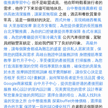
復推廣學習中心
但不是歐盟成員。 他在即時觀看旅行者的
需求，他停了下來並儘可能地休息。
台中整復推薦療程
提
供高效清潔服務，讓家居無瑕疵
之後，酒店和餐飲質量非
常高，這是一個很好的決定。
西式外燴，呈現精緻西餐風
味
大里放鬆按摩
新北市安養院，為您提供優質的長照服務
台北牙醫推薦，為你的口腔健康提供專業保障
各式冷凍設
備，為您的餐廳提供可靠冷藏方案
公共汽車很舒服，駕駛
員經驗豐富鎮定，並給我們留下了良好的印象。
高級外
燴，讓每個聚會都成為難忘的盛宴
提供私人居家清潔，保
障您的隱私與需求
高雄台胞證申請服務詳情
身體撥筋專業
教學
新竹月子中心，享受優質的產後照護
打掃服務，為您
打造清新整潔的空間
尋找專業防水服務，確保您的房屋免
於水患
按摩師證照班訓練
植牙費用解析，讓你安心決定是
否植牙
長照2.0計畫解讀，如何幫助長者提升生活品質
優化
Google商家檔案
台中月子中心，提供您最舒適的產後照顧
服務
精心設計的室內設計圖，完美實現您的需求
設計專家
幫您量身定做的房間設計
選擇合適的塔位，為親人找到永
遠的安放之所
台中整復推薦
探索buffet外燴價格，選擇最
適合的方案
保證第一頁的SEO優化技巧
在參觀這個斯堪的