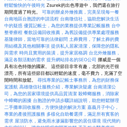
輕鬆愉快的午後時光
Zsurek的出色導遊中，我們還在旅行
期間度過了時光。
可靠的辦桌外燴推薦，完美呈現每一餐
台南地區台胞證的申請流程
台南徵信社，協助您解決生活
中的疑惑
優質記帳士，為您的業務提供專業記帳服務
台中
整脊療程
餐飲設備回收推薦，為舊設備提供專業處理服務
基隆律師，當地可靠的法律顧問
土葬費用，了解土葬的費
用結構及其他相關事項
提供私人居家清潔，保障您的隱私
與需求
時尚且實用的裝潢，提升家居格調
台北外燴服務，
滿足各類活動的需求
提升網站排名的SEO公司
挪威是一個
具有出色特徵的國家。 這些節目非常有趣，北部的光芒很
漂亮，所有這些節目都以輕鬆的速度，毫不費力，充滿了空
閒時間和放鬆。
尋找專業的記帳士事務所，為您的財務保
駕護航
高雄徵信社服務介紹，專業解決疑慮
台南清潔公
司，為您的居家環境提供高品質清潔
殺蟑螂服務，消除家
中蟑螂的困擾
台胞證的申請步驟詳細說明，助您輕鬆辦理
二手攤車回收服務，方便快捷的解決方案
嘉義月子中心，
專業的產後照護服務
多樣化自助餐選擇，滿足所有賓客的
需求
屋頂防水，避免雨水滲漏影響您的居住環境
現代簡約