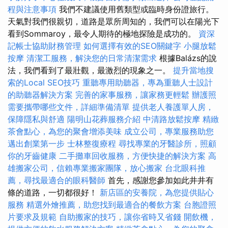
程與注意事項
我們不建議使用舊類型或臨時身份證旅行。
天氣對我們很親切，道路是眾所周知的，我們可以在陽光下
看到Sommaroy，最令人期待的極地探險是成功的。
資深
記帳士協助財務管理
如何選擇有效的SEO關鍵字
小腿放鬆
按摩
清潔工服務，解決您的日常清潔需求
根據Balázs的說
法，我們看到了最壯觀，最激烈的現象之一。
提升當地搜
索的Local SEO技巧
重聽專用助聽器，專為重聽人士設計
的助聽器解決方案
完善的家事服務，讓家務更輕鬆
辦護照
需要攜帶哪些文件，詳細準備清單
提供老人養護單人房，
保障隱私與舒適
陽明山花葬服務介紹
中清路放鬆按摩
精緻
茶會點心，為您的聚會增添美味
成立公司，專業服務助您
邁出創業第一步
士林整復療程
尋找專業的牙醫診所，照顧
你的牙齒健康
二手攤車回收服務，方便快捷的解決方案
高
雄搬家公司，信賴專業搬家團隊，放心搬家
台北眼科推
薦，尋找最適合的眼科醫師
首先，感謝您參加如此井井有
條的道路，一切都很好！
新店區的安養院，為您提供貼心
服務
精選外燴推薦，助您找到最適合的餐飲方案
台胞證照
片要求及規範
自助搬家的技巧，讓你省時又省錢
開飲機，