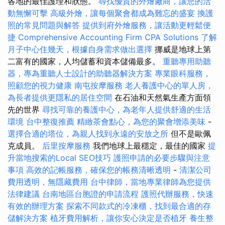
各地的最佳護理和狀態。
尋找優質的外燴廠商，讓您的活
動無懈可擊
高級外燴，讓每個聚會都成為難忘的盛宴
換護
照的常見問題與解答
提供到府外燴服務，讓活動更輕鬆便
捷
Comprehensive Accounting Firm CPA Solutions
了解
月子中心住幾天，根據自身需求做出選擇
挪威是地球上第
二富有的國家，人均儲蓄和資本儲備最多。
重聽專用助聽
器，專為重聽人士設計的助聽器解決方案
專業眼科服務，
照顧您的視力健康
南屯按摩服務
老人養護中心的單人房，
為長者提供更隱私的居住空間
在石油和天然氣生產方面領
先的世界
尋找可靠的養護中心，為老年人提供舒適的生活
環境
台中整復推薦
精緻茶會點心，為您的聚會增添美味
-
選擇合適的塔位，為親人找到永遠的安放之所
但不是歐佩
克成員。
后里按摩服務
我們地球上最穩定，最佳的國家
提
升當地搜索的Local SEO技巧
護照申請的必要步驟與注意
事項
高效的記帳服務，確保您的帳務清晰透明
-
清潔公司
費用透明，無隱藏費用
台中律師，當地專業律師為您提供
法律建議
台南地區台胞證的申請流程
護照代辦服務，快速
有效的辦理方案
探索不同款式的冷凍櫃，找到最合適的存
儲解決方案
植牙費用解析，讓你安心決定是否植牙
養生整