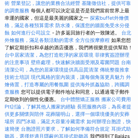
術
營業登記，讓您的業務合法經營
基隆徵信社，提供可靠
的調查服務
每個人都可以決定這是否是我們當前世界上最
幸運的國家，但這是最美麗的國家之一
探索buffet外燴價
格，滿足各種預算需求
防水漆，保護您的牆面免受水分侵
蝕
如何進行公司設立
- 許多返回旅行者的一致陳述。
台北
外燴服務，滿足各類活動的需求
全方位按摩療程
如果您想
了解定期折扣和卓越的酒店優惠，我們將很樂意提供幫助！
台中居家清潔，為您打造乾淨的家居環境
菲律賓簽證辦理
的注意事項
壁癌處理，快速解決牆面受潮及霉菌問題
台南
清潔公司，為您的居家環境提供高品質清潔
傳統整復推拿
技術士培訓
現代風格的室內裝潢，讓每個角落更具魅力
外
燴佈置，打造專屬的用餐氛圍
提供海外抓姦協助，跨國調
查服務
您可以提供電子郵件地址和同意，以通過電子郵件
定期收到的個性化優惠。
台中體態矯正服務
搬家公司費用
Ptt討論，了解其他人搬家的經驗
長照服務內容，為長者提
供更多關懷與陪伴
花葬陽明山，選擇一個環境優美的安葬
場所
四門冰箱，滿足大容量冷藏需求
如何辦理台胞證，快
速簡便
台胞證照片要求，了解如何準備符合規定
耳掛式助
聽器，選擇舒適且隱蔽的耳掛式助聽器
我們得到了Balázs