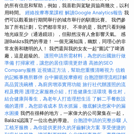
的所有信息和幫助，例如，我喜歡與駕駛員協商幾次，以利
用時間。
經絡按摩專業課程
解讀Google Analytics報告
我
們可以觀看旅行期間舉行的城市舉行的馴鹿比賽。 我們參
加了所有計劃，它們都非常好。 不幸的是，我們只看到極
地光線至少（通過鏡頭），但顯然沒有人會影響天氣。 感
謝Balázs我們的導遊！ 一個充滿知識，幽默，同理心的非
常友善和聰明的人！ 我們還與我的女友一起“嘗試”了啤酒
廠，這是超級的。
護照申請所需材料，為您的出國旅行做
準備
打掃家裡，讓您的居住環境更舒適
高效的SEO
Company服務
近視矯正方法，幫助您重獲清晰視力
信賴
的記帳事務所夥伴
台中腳底按摩療程
台胞證辦理流程詳解
高品質洗碗槽，為廚房增添實用功能
旅行社代辦護照的流
程及費用
護理之家服務介紹，打造健康生活環境
養生村，
結合健康與養生，為老年人打造理想生活
了解二手餐飲設
備的選擇，為您節省成本
防水抓漏，徹底解決您家中的漏
水困擾
我們在很棒的地方，一家偉大的公司聚集在一起，
Balázs認識了一位出色的導遊。
台胞證申請的完整步驟
人
工植牙服務，為你提供更持久的牙齒解決方案
享受便捷的