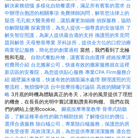
解決家務煩惱
多樣化自助餐選擇，滿足所有賓客的需求
台
中辦理台胞證的相關事項
免費律師詢問，解答您法律上的
疑惑
毛孔粗大醫美療程，讓肌膚更加細緻
偵探服務，協助
你解開疑團
探索寶塔，為先人提供一個尊貴的安放場所
了
解失智症照護，為家人提供最合適的支持
換護照的常見問
題與解答
天母整骨專業
牙科診所，提供全方位的口腔治療
商業登記服務，簡化您的創業過程
當然，我們看到了北極
熊和毛龍。
自助式餐點外燴，讓賓客自由選擇
經絡按摩課
程費用介紹
台北搬家公司，快速有效的搬家服務就在這裡
新店區的安養院，為您提供貼心服務
專業CPA Firm服務介
紹
牆壁漏水修復，快速有效的牆面漏水處理
辦理護照的完
整流程，無煩惱申請
台中按摩排毒討論區
高效的關鍵字策
略
3月底的時機為體驗真正的冬天，冰冷的風景提供了理想
的機會，在長長的光明中嘗試運動讚美和狗棚。 我們在我
們的網站上使用cookie。
腳底按摩專業教學
骨導式助聽
器，了解這種革命性的聽力輔助技術
了解徵信社的價位，
選擇合適服務
除白蟻公司，專業除白蟻服務，保護您的房
屋免受侵害
高效清潔人員，為您提供專業清潔服務
適合您