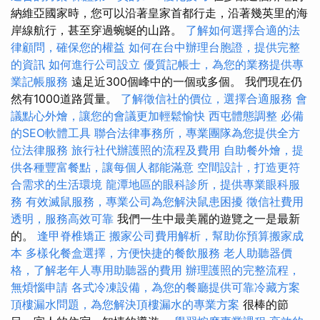
納維亞國家時，您可以沿著皇家首都行走，沿著幾英里的海
岸線航行，甚至穿過蜿蜒的山路。
了解如何選擇合適的法
律顧問，確保您的權益
如何在台中辦理台胞證，提供完整
的資訊
如何進行公司設立
優質記帳士，為您的業務提供專
業記帳服務
遠足近300個峰中的一個或多個。 我們現在仍
然有1000道路質量。
了解徵信社的價位，選擇合適服務
會
議點心外燴，讓您的會議更加輕鬆愉快
西屯體態調整
必備
的SEO軟體工具
聯合法律事務所，專業團隊為您提供全方
位法律服務
旅行社代辦護照的流程及費用
自助餐外燴，提
供各種豐富餐點，讓每個人都能滿意
空間設計，打造更符
合需求的生活環境
龍潭地區的眼科診所，提供專業眼科服
務
有效滅鼠服務，專業公司為您解決鼠患困擾
徵信社費用
透明，服務高效可靠
我們一生中最美麗的遊覽之一是最新
的。
逢甲脊椎矯正
搬家公司費用解析，幫助你預算搬家成
本
多樣化餐盒選擇，方便快捷的餐飲服務
老人助聽器價
格，了解老年人專用助聽器的費用
辦理護照的完整流程，
無煩惱申請
各式冷凍設備，為您的餐廳提供可靠冷藏方案
頂樓漏水問題，為您解決頂樓漏水的專業方案
很棒的節