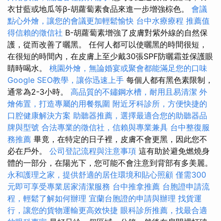
衣甘藍或地瓜等β-胡蘿蔔素食品來進一步增強棕色。
會議
點心外燴，讓您的會議更加輕鬆愉快
台中水療療程
推薦值
得信賴的徵信社
Β-胡蘿蔔素增強了皮膚對紫外線的自然保
護，從而改善了曬黑。 任何人都可以使曬黑的時間很短，
在很短的時間內，在皮膚上至少戴30張SPF防曬霜並保護眼
睛時喝水。
桃園外燴，無論婚宴或聚會都能滿足您的口味
Google SEO教學，讓你迅速上手
每個人都有黑色素限制，
通常為2-3小時。
高品質的不鏽鋼水槽，耐用且易清潔
外
燴佈置，打造專屬的用餐氛圍
附近牙科診所，方便快捷的
口腔健康解決方案
助聽器推薦，選擇最適合您的助聽器品
牌與型號
合法專業的徵信社，信賴與專業兼具
台中整復服
務推薦
畢竟，在特定的日子裡，皮膚不會更黑，因此您不
必在戶外。
公司登記流程與注意事項
這有助於避免燃燒身
體的一部分，在陽光下，您可能不會注意到背部有多美麗。
永和護理之家，提供舒適的居住環境和貼心照顧
僅需300
元即可享受專業居家清潔服務
台中推拿推薦
台胞證申請流
程，輕鬆了解如何辦理
宜蘭台胞證的申請與辦理
找貨運
行，讓您的貨物運輸更高效快捷
眼科診所推薦，找最合適