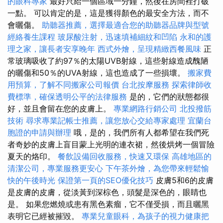
的眼科專家
最好只給一個區域一分鐘，然後在房間裡打破
一點。 可以肯定的是，這是獲得顏色的最安全方法，而不
會曬傷。
助聽器推薦，選擇最適合您的助聽器品牌與型號
經絡養生課程
玻尿酸注射，迅速填補細紋和凹陷
永和的護
理之家，讓長者安享晚年
西式外燴，呈現精緻西餐風味
正
常玻璃吸收了約97％的太陽UVB射線，這些射線造成醜陋
的曬傷和50％的UVA射線，這也造成了一些損壞。
搬家費
用預算，了解不同搬家公司報價
台北按摩服務
探索律師收
費標準，確保透明公平的法律服務
是的，它們的狀態都很
好，並且會留在您的皮膚上。
專業網路行銷公司
北投撥筋
技術
尋求專業記帳士推薦，讓您放心交給專家處理
宜蘭台
胞證的申請與辦理
哦，是的，我們所有人都希望在我們死
者奇妙的皮膚上盲目蒙上光明的連衣裙，然後烘烤一個冒險
夏天的烙印。
餐飲設備回收服務，快速又環保
高雄地區的
清潔公司，專業服務更安心
下午茶外燴，為您帶來輕鬆愉
快的午後時光
保證第一頁的SEO優化技巧
皮膚5和6的皮膚
是皮膚的皮膚，從淡黃到深棕色，頭髮是深色的，眼睛也
是。 如果您燃燒或患有黑色素瘤，它不僅受損，而且曬黑
表明它已經被摧毀。
專業兒童眼科，為孩子的視力健康把