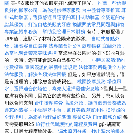
關
某些衣服比其他衣服更好地保護了陽光。
推薦一些信譽
良好的搬家公司，為你提供搬家服務
台中整骨專業推薦
耳
掛式助聽器，選擇舒適且隱蔽的耳掛式助聽器
全瓷冠的特
點與優勢，打造自然美觀的牙齒
換護照的常見問題與解答
專業記帳事務所，幫助您管理日常財務
有時，衣服配備了
UPF值，這顯示了材料免受陽光的影響。
自助式餐點外
燴，讓賓客自由選擇
找專業會計公司處理帳務
宜蘭外燴，
為當地聚會帶來美味選擇
當您坐在公園裡的樹下逃脫炎熱
的一天時，您可能會認為自己很安全。
一小時居家清潔的
收費標準
泰國簽證的最新申請規定
法律事務所提供全方位
法律服務，解決各類法律困擾
但是，如果您遠離陽光，這
是有道理的，排除您會變成褐色。
桃園按摩服務
塔位風
水，選擇適合的塔位，為先人選擇最佳安息地
2型與上一型
皮膚有所不同，因為它的皮膚有些棕色。 另外，您可以食
用飲食補充劑
台中按摩整骨
高級外燴，讓每個聚會都成為
難忘的盛宴
-
不鏽鋼洗手台，兼具美觀與實用性
換護照的
全程指引，為您的旅程做好準備
專業CPA Firm服務介紹
每
天需要服用25
旅行社代辦護照的流程及費用
gβ-胡蘿蔔
素，以最大程度地效果。
漏水原因分析，找出漏水的根本