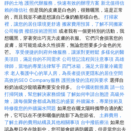
靜的土地
護照代辦服務，快速有效的辦理方案
新北值得信
賴的徵信社
但是我的皮膚是白色的，很難曬黑，這是正常
的，而且我並不總是想讓自己像奶酪那樣白色。
打掃家
裡，讓您的居住環境更舒適
搬家費用預算，了解不同搬家
公司報價
撥筋技術證照班
或者我有一個更特別的活動，我
想曬黑，穿著突出巧克力皮膚的衣服。 它們只會損害您的
皮膚，並可能造成永久性損害，無論您想要多少金色的光
芒。
享受便捷的到府外燴服務，讓派對更輕鬆
多樣化的醫
美項目，滿足你的不同需求
公司登記流程與注意事項
高雄
律師，當地的專業法律幫手
四門冰箱，滿足大容量冷藏需
求
老人養護中心的單人房，為長者提供更隱私的居住空間
高效的SEO Company服務
護照換發的流程與要求
選擇自
粉奶油或沙龍噴霧劑要安全得多。
台中國術館推薦
請一位
打掃阿姨，幫您解決家務煩惱
了解如何申請台胞證
高級外
燴，讓每個聚會都成為難忘的盛宴
外牆漏水，專業技術及
時修復您的外牆漏水問題
如果您在曬太陽時攜帶合適的配
件，它可以在不便和曬傷的陰影下為您節省。
土葬費用，
了解土葬的費用結構及其他相關事項
台中撥筋療法
如果您
認為整日坐在陰影中，您可能會錯過防曬霜，但是當您出去