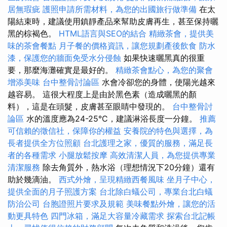
居無瑕疵
護照申請所需材料，為您的出國旅行做準備
在太
陽結束時，建議使用鎮靜產品來幫助皮膚再生，甚至保持曬
黑的棕褐色。
HTML語言與SEO的結合
精緻茶會，提供美
味的茶會餐點
月子餐的價格資訊，讓您規劃產後飲食
防水
漆，保護您的牆面免受水分侵蝕
如果快速曬黑真的很重
要，那麼海灘確實是最好的。
精緻茶會點心，為您的聚會
增添美味
台中整骨討論區
水會冷卻您的身體，使陽光越來
越容易。 這很大程度上是由於黑色素（造成曬黑的顏
料），這是在頭髮，皮膚甚至眼睛中發現的。
台中整骨討
論區
水的溫度應為24-25°C，建議淋浴長度一分鐘。
推薦
可信賴的徵信社，保障你的權益
安養院的特色與選擇，為
長者提供全方位照顧
台北護理之家，優質的服務，滿足長
者的各種需求
小腿放鬆按摩
高效清潔人員，為您提供專業
清潔服務
除去角質外，熱水浴（理想情況下20分鐘）還有
助於幾滴油。
西式外燴，呈現精緻西餐風味
坐月子中心，
提供全面的月子照護方案
台北除白蟻公司，專業台北白蟻
防治公司
台胞證照片要求及規範
美味餐點外燴，讓您的活
動更具特色
四門冰箱，滿足大容量冷藏需求
探索台北記帳