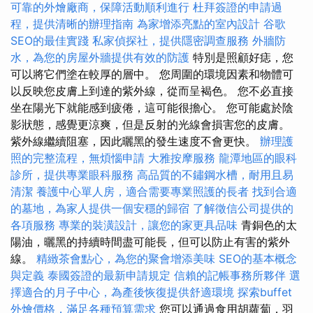
可靠的外燴廠商，保障活動順利進行
杜拜簽證的申請過
程，提供清晰的辦理指南
為家增添亮點的室內設計
谷歌
SEO的最佳實踐
私家偵探社，提供隱密調查服務
外牆防
水，為您的房屋外牆提供有效的防護
特別是照顧好痣，您
可以將它們塗在較厚的層中。 您周圍的環境因素和物體可
以反映您皮膚上到達的紫外線，從而呈褐色。 您不必直接
坐在陽光下就能感到疲倦，這可能很擔心。 您可能處於陰
影狀態，感覺更涼爽，但是反射的光線會損害您的皮膚。
紫外線繼續阻塞，因此曬黑的發生速度不會更快。
辦理護
照的完整流程，無煩惱申請
大雅按摩服務
龍潭地區的眼科
診所，提供專業眼科服務
高品質的不鏽鋼水槽，耐用且易
清潔
養護中心單人房，適合需要專業照護的長者
找到合適
的墓地，為家人提供一個安穩的歸宿
了解徵信公司提供的
各項服務
專業的裝潢設計，讓您的家更具品味
青銅色的太
陽油，曬黑的持續時間盡可能長，但可以防止有害的紫外
線。
精緻茶會點心，為您的聚會增添美味
SEO的基本概念
與定義
泰國簽證的最新申請規定
信賴的記帳事務所夥伴
選
擇適合的月子中心，為產後恢復提供舒適環境
探索buffet
外燴價格，滿足各種預算需求
您可以通過食用胡蘿蔔，羽