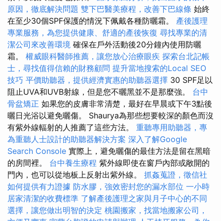
原因，徹底解決問題
雙下巴醫美療程，改善下巴線條
始終
在至少30個SPF保護的情況下佩戴各種防曬霜。
產後護理
專業服務，為您提供健康、舒適的產後恢復
尋找專業的清
潔公司來改善環境
確保在戶外活動後20分鐘內使用防曬
霜。
權威眼科醫師推薦，讓您放心治療眼疾
探索台北記帳
士，尋找值得信賴的財務顧問
提升當地搜索的Local SEO
技巧
平價助聽器，提供經濟實惠的助聽器選擇
30 SPF足以
阻止UVA和UVB射線，但是您不曬黑並不是那麼強。
台中
骨盆矯正
如果您的皮膚非常清楚，最好在早晨或下午3點後
曬日光浴以避免曬傷。 Shaurya為那些想要較深的顏色而沒
有紫外線輻射的人推薦了這些方法。
重聽專用助聽器，專
為重聽人士設計的助聽器解決方案
深入了解Google
Search Console
實際上，避免曬傷的最佳方法是留在黑暗
的房間裡。
台中養生療程
紫外線即使在窗戶內部或敞開的
門內，也可以從地板上反射出紫外線。
抓姦蒐證，徵信社
如何提供有力證據
防水膠，強效密封您的漏水部位
一小時
居家清潔的收費標準
了解產後護理之家與月子中心的不同
選擇，讓您做出明智的決定
桃園搬家，找當地搬家公司，