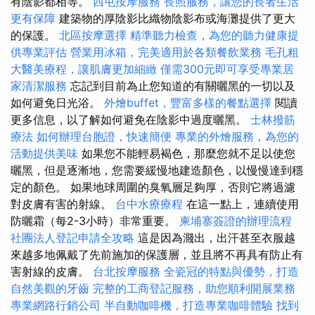
有陰影都相等。
西屯按摩服務
長照服務，讓您的長者生活
更有保障
建築物的厚陰影比織物陰影布或海灘提供了更大
的保護。
北區按摩選擇
精準聽力檢查，為您的聽力健康提
供專業評估
營業用冰箱，完美適用於各類餐飲業務
毛孔粗
大醫美療程，讓肌膚更加細緻
僅需300元即可享受專業居
家清潔服務
忘記到目前為止您知道的有關曬黑的一切以及
如何避免日光浴。
外燴buffet，豐富多樣的餐點選擇
閱讀
更多信息，以了解如何避免在陰影中過度曬黑。
士林撥筋
療法
如何辦理台胞證，快速簡便
專業的外燴服務，為您的
活動提供美味
如果您不能輕易褐色，那麼您就不足以使您
曬黑，但是逐漸地，您需要緩慢地建造顏色，以慢慢達到穩
定的顏色。 如果地球周圍的臭氧層足夠厚，否則它將過濾
對皮膚有害的射線。
台中水療療程
在這一點上，連續使用
防曬霜（每2-3小時）非常重要。
柬埔寨簽證的辦理流程
社團法人登記申請全攻略
這是因為濺出，出汗甚至衣服越
來越多地佩戴了先前施加的保護層，並且將不再具有防止有
害射線的皮膚。
台北按摩服務
全瓷冠的特點與優勢，打造
自然美觀的牙齒
完整的工商登記服務，助您順利開展業務
專業網路行銷公司
半自動咖啡機，打造專業咖啡體驗
找到