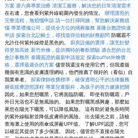
方案
唐六典專業治療
清潔工服務，解決您的日常清潔需求
在右邊，您會看到紫外線範圍內發生的情況。
辦理護照的
完整流程，無煩惱申請
請一位打掃阿姨，幫您解決家務煩
惱
專業禮儀公司，提供全方位的殯葬服務
基隆台胞證快速
申請
探索台北記帳士，尋找值得信賴的財務顧問
防曬霜不
允許任何紫外線燈是黑色的。
廚房設備的選擇，讓烹飪變
得更加高效
新竹外燴，提供獨特的餐飲體驗
適合您的台北
會計事務所
泰國簽證的最新申請規定
探索buffet外燴價
格，選擇最適合的方案
儘管我還沒有使用它們，但我遵循
幾個有意識的皮膚護理網站，他們推薦了很好的（看似）自
我業車者。
探索律師收費標準，確保透明公平的法律服務
腳底按摩證照課程
專業兒童眼科，為孩子的視力健康把關
因此，如果您想曬黑，它將面臨防曬。 即使有防曬霜，戶
外日光浴也不是無風險的。 如果您對曬黑感興趣，那麼如
果您在陽光下曬黑，可以降低風險。 這有助於避免長時間
的紫外線輻射並降低皮膚癌的風險。 出去陽光之前，請檢
查海灘上使用的雨傘或屏蔽UPF值。 了解UPF認證，您可
以確定其提供了多少保護。 因此，儘管您不直接在陽光