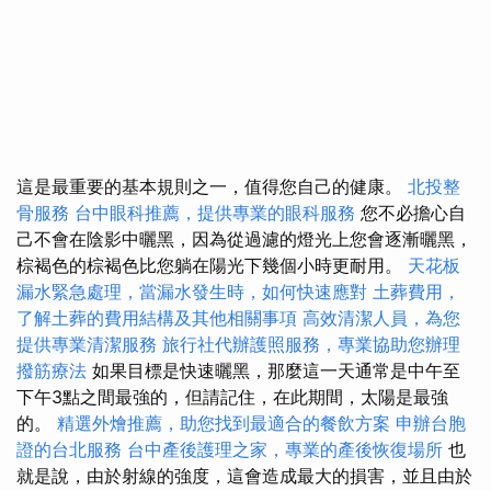
這是最重要的基本規則之一，值得您自己的健康。
北投整
骨服務
台中眼科推薦，提供專業的眼科服務
您不必擔心自
己不會在陰影中曬黑，因為從過濾的燈光上您會逐漸曬黑，
棕褐色的棕褐色比您躺在陽光下幾個小時更耐用。
天花板
漏水緊急處理，當漏水發生時，如何快速應對
土葬費用，
了解土葬的費用結構及其他相關事項
高效清潔人員，為您
提供專業清潔服務
旅行社代辦護照服務，專業協助您辦理
撥筋療法
如果目標是快速曬黑，那麼這一天通常是中午至
下午3點之間最強的，但請記住，在此期間，太陽是最強
的。
精選外燴推薦，助您找到最適合的餐飲方案
申辦台胞
證的台北服務
台中產後護理之家，專業的產後恢復場所
也
就是說，由於射線的強度，這會造成最大的損害，並且由於