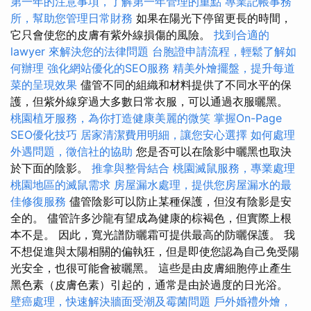
第一年的注意事項，了解第一年管理的重點
專業記帳事務
所，幫助您管理日常財務
如果在陽光下停留更長的時間，
它只會使您的皮膚有紫外線損傷的風險。
找到合適的
lawyer 來解決您的法律問題
台胞證申請流程，輕鬆了解如
何辦理
強化網站優化的SEO服務
精美外燴擺盤，提升每道
菜的呈現效果
儘管不同的組織和材料提供了不同水平的保
護，但紫外線穿過大多數日常衣服，可以通過衣服曬黑。
桃園植牙服務，為你打造健康美麗的微笑
掌握On-Page
SEO優化技巧
居家清潔費用明細，讓您安心選擇
如何處理
外遇問題，徵信社的協助
您是否可以在陰影中曬黑也取決
於下面的陰影。
推拿與整骨結合
桃園滅鼠服務，專業處理
桃園地區的滅鼠需求
房屋漏水處理，提供您房屋漏水的最
佳修復服務
儘管陰影可以防止某種保護，但沒有陰影是安
全的。 儘管許多沙龍有望成為健康的棕褐色，但實際上根
本不是。 因此，寬光譜防曬霜可提供最高的防曬保護。 我
不想促進與太陽相關的偏執狂，但是即使您認為自己免受陽
光安全，也很可能會被曬黑。 這些是由皮膚細胞停止產生
黑色素（皮膚色素）引起的，通常是由於過度的日光浴。
壁癌處理，快速解決牆面受潮及霉菌問題
戶外婚禮外燴，