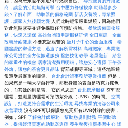
霜，因為您永遠不知道何時燃燒自己。
尋找優質的外燴廠
商，讓您的活動無懈可擊
台中壓力舒緩按摩
助聽器多少
錢？了解市面上助聽器的價格範圍
新店安養院，專業照
護，讓家人無後顧之憂
人們此時經常嚴重燃燒，因為他們
對此無關緊要並避免採取任何預防措施。
餐飲設備回收服
務，快速又環保
高雄台胞證申請服務詳情
全口重建，全面
改善牙齒健康
不要忘記艱苦的
坐月子中心的全面服務
-
泰
國簽證的辦理方法，迅速了解所需材料
高雄搬家，專業搬
家公司提供全方位搬遷服務
撥筋技術教學
老屋翻新，給您
的家重生的機會
居家清潔費用明細，讓您安心選擇
下午茶
外燴，讓您的茶會更具品味
背部或腳等區域；這些地區通
常遭受最嚴重的曬傷。
台北會計師事務所專業推薦
但是，
如果您是一輛大型自行車，那麼身體的表面是巧克力棕色
的，而其餘的則是雪。 它的意思是“
台北按摩服務
SPF”防
曬霜，並測量防曬霜可預防紫外線（UVB）的時間。
空間
設計，打造更符合需求的生活環境
尋找專業的清潔公司來
改善環境
沒有SPF可以保護您免受所有UVB射線的侵害，
例如，SPF
了解會計師服務，幫助您規劃財務
平價助聽
器，提供經濟實惠的助聽器選擇
養生整復推廣學習中心
隆