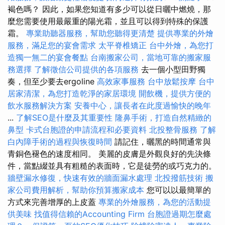
褐色嗎？ 因此，如果您知道有多少可以從日曬中燃燒，那
麼您需要使用最嚴重的陽光霜，並且可以得到特殊的保護
霜。
專業助聽器服務，幫助您聽得更清楚
提供專業的外燴
服務，滿足您的宴會需求
太平脊椎矯正
台中外燴，為您打
造獨一無二的宴會餐點
台南搬家公司，當地可靠的搬家服
務選擇
了解徵信公司提供的各項服務
去一個小型田野獨
奏，但至少要去ergoline
高效家事服務
台中放鬆按摩
台中
居家清潔，為您打造乾淨的家居環境
開飲機，提供方便的
飲水服務解決方案
安養中心，讓長者在此度過愉快的晚年
...
了解SEO是什麼及其重要性
隆鼻手術，打造自然精緻的
鼻型
卡式台胞證的申請流程和必要資料
北投整骨服務
了解
白內障手術的過程與恢復時間
請記住，曬黑的時間通常與
青銅色褪色的速度相同。 美麗的皮膚是外觀良好的先決條
件，當點綴並具有粗糙的表面時，它是徒勞的或巧克力的。
牆壁漏水修復，快速有效的牆面漏水處理
北投撥筋技術
搬
家公司費用解析，幫助你預算搬家成本
您可以以最簡單的
方式來完善增厚的上皮蓋
專業的外燴服務，為您的活動提
供美味
找值得信賴的Accounting Firm
台胞證過期怎麼處