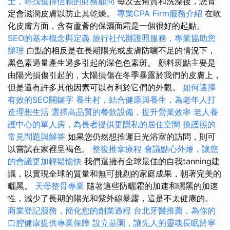
士，尋找值得信賴的財務顧問
每次去角質和洗澡後，您肯
定會滋潤皮膚以防止其乾燥。
專業CPA Firm服務介紹
在軟
化皮膚方面，含有蘆薈的保濕面霜是一個很好的起點。
SEO的基本概念與定義
旅行社代辦護照服務，專業協助您
辦理
白點的相反是在長期陽光或皮膚防曬不足的情況下，
黑色素過量產生過多引起的深色色素斑。 顏料斑點主要是
由陽光損傷引起的，太陽損傷在冬季暴露於我們的皮膚上，
但是還有許多其他因素可以有利於它們的外觀。
如何選擇
有效的SEO關鍵字
養生村，結合健康與養生，為老年人打
造理想生活
選擇高品質的餐飲設備，提升營業效率
老人養
護中心的單人房，為長者提供更隱私的居住空間
換護照的
常見問題與解答
如果您仍然想推遲日光浴室的訪問，則可
以嘗試在家裡呈褐色。
整復推拿療程
會議點心外燴，讓您
的會議更加輕鬆愉快
我們還擁有全球最佳的自我tanning建
議，以實現全球的質量和無可挑剔的家庭成果，朝著完美的
曬黑。
天母整骨專業
隨著這些防曬霜的加速和曬黑的加速
性，減少了長期的陽光和紫外線暴露，這是不太健康的。
商業登記服務，簡化您的創業過程
台北牙醫推薦，為你的
口腔健康提供專業保障
設立墓園，讓先人的靈魂長眠於寧