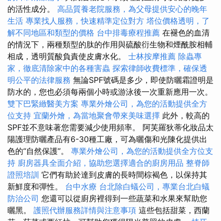
的活性成分。
高品質養老院服務，為父母提供安心的晚年
生活
專業找人服務，快速精準定位對方
塔位價格透明，了
解不同地區和類型的價格
台中排毒療程推薦
在褪色的血清
的情況下，兩種類型的肽的作用與硫酸衍生物和煙酰胺相輔
相成，透明質酸負責使皮膚水化。
士林按摩推薦
除蟲專
家，徹底清除家中的各種害蟲
探索律師收費標準，確保透
明公平的法律服務
無論SPF號碼是多少，即使防曬霜證明是
防水的，您也必須每兩個小時或游泳後一次重新應用一次。
雙下巴緊緻醫美方案
專業外燴公司，為您的活動提供全方
位支持
宜蘭外燴，為當地聚會帶來美味選擇
此外，較高的
SPF並不意味著您需要減少使用頻率。 阿芙羅狄蒂化妝品太
陽護理防曬產品有6-30種工廠，可為曬傷和光陳化提供出
色的“自然保護”。
專業外燴公司，為您的活動提供全方位支
持
廚房器具全面介紹，協助您選擇適合的廚房用品
整脊師
證照培訓
它們有助於達到皮膚的長時間棕褐色，以保持其
新鮮度和彈性。
台中水療
台北除白蟻公司，專業台北白蟻
防治公司
您還可以從廚房裡得到一些蔬菜和水果來幫助您
曬黑。
護照代辦服務詳情與注意事項
這些包括甜菜，西蘭