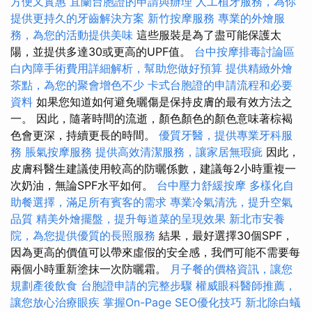
方便又實惠
宜蘭台胞證的申請與辦理
人工植牙服務，為你
提供更持久的牙齒解決方案
新竹按摩服務
專業的外燴服
務，為您的活動提供美味
這些服裝是為了盡可能保護太
陽，並提供多達30或更高的UPF值。
台中按摩排毒討論區
白內障手術費用詳細解析，幫助您做好預算
提供精緻外燴
茶點，為您的聚會增色不少
卡式台胞證的申請流程和必要
資料
如果您知道如何避免曬傷是保持皮膚的最有效方法之
一。 因此，隨著時間的流逝，顏色顏色的顏色意味著棕褐
色會更深，持續更長的時間。
優質牙醫，提供專業牙科服
務
脹氣按摩服務
提供高效清潔服務，讓家居無瑕疵
因此，
皮膚科醫生建議使用較高的防曬係數，建議每2小時重複一
次奶油，無論SPF水平如何。
台中壓力舒緩按摩
多樣化自
助餐選擇，滿足所有賓客的需求
專業冷氣清洗，提升空氣
品質
精美外燴擺盤，提升每道菜的呈現效果
新北市安養
院，為您提供優質的長照服務
結果，最好選擇30個SPF，
因為更高的價值可以帶來虛假的安全感，我們可能不需要每
兩個小時重新塗抹一次防曬霜。
月子餐的價格資訊，讓您
規劃產後飲食
台胞證申請的完整步驟
權威眼科醫師推薦，
讓您放心治療眼疾
掌握On-Page SEO優化技巧
新北除白蟻