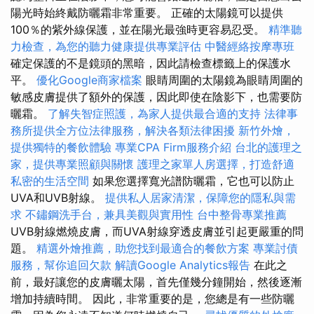
陽光時始終戴防曬霜非常重要。 正確的太陽鏡可以提供
100％的紫外線保護，並在陽光最強時更容易忍受。
精準聽
力檢查，為您的聽力健康提供專業評估
中醫經絡按摩專班
確定保護的不是鏡頭的黑暗，因此請檢查標籤上的保護水
平。
優化Google商家檔案
眼睛周圍的太陽鏡為眼睛周圍的
敏感皮膚提供了額外的保護，因此即使在陰影下，也需要防
曬霜。
了解失智症照護，為家人提供最合適的支持
法律事
務所提供全方位法律服務，解決各類法律困擾
新竹外燴，
提供獨特的餐飲體驗
專業CPA Firm服務介紹
台北的護理之
家，提供專業照顧與關懷
護理之家單人房選擇，打造舒適
私密的生活空間
如果您選擇寬光譜防曬霜，它也可以防止
UVA和UVB射線。
提供私人居家清潔，保障您的隱私與需
求
不鏽鋼洗手台，兼具美觀與實用性
台中整骨專業推薦
UVB射線燃燒皮膚，而UVA射線穿透皮膚並引起更嚴重的問
題。
精選外燴推薦，助您找到最適合的餐飲方案
專業討債
服務，幫你追回欠款
解讀Google Analytics報告
在此之
前，最好讓您的皮膚曬太陽，首先僅幾分鐘開始，然後逐漸
增加持續時間。 因此，非常重要的是，您總是有一些防曬