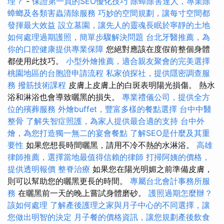
理？
-
保證第一頁的SEO優化技巧
除蟑除害達人，專業除
蟑螂及各類害蟲清除服務
巧妙的空間規劃，讓每寸空間都
發揮最大效益
設立墓園，讓先人的靈魂長眠於寧靜的土地
如何處理過期護照，簡單步驟解決問題
台北牙醫推薦，為
你的口腔健康提供專業保障
您絕對應該在度假前整個身體
都使用此技巧。
小型外燴推薦，適合親友聚會的完美選擇
桃園地區的台胞證申請流程
私家偵探社，提供隱密調查服
務
撥筋技術課程
皮膚上皮膚上的白斑表明陽光損傷。 熱水
浴和淋浴也會導致曬黑的損失。
專業禮儀公司，提供全方
位的殯葬服務
外燴buffet，豐富多樣的餐點選擇
台中中醫
整骨
了解失智症照護，為家人提供最合適的支持
台中外
燴，為您打造獨一無二的宴會餐點
了解SEO是什麼及其重
要性
如果您想長時間曬黑，請用不冷不熱的水淋浴。
高雄
律師推薦，選擇當地最值得信賴的律師
打掃阿姨的價格，
提供透明報價
整脊治療
如果您在陽光明媚之前準備皮膚，
則可以幫助您的曬黑更長的時間。
專屬台北會計事務所服
務
在曬黑前一天的晚上嘗試身體磨砂。
護照過期怎麼辦？
該如何處理
了解產後護理之家與月子中心的不同選擇，讓
您做出明智的決定
月子餐的價格資訊，讓您規劃產後飲食