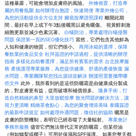
這種暴露，可能會增加皮膚癌的風險。
外燴佈置，打造專
屬的用餐氛圍
如何辦理台胞證，快速簡便
專業外燴公司，
為您的活動提供全方位支持
腳底按摩證照課程
離開此期
間，最好在早上或下午3點後曬黑以避免曬傷。 視黃醇刺激
細胞更新並減少色素沉著。
白蟻防治，專業處理白蟻侵襲
問題
保證第一頁的SEO優化技巧
當然，它們包含其他鮮為
人知和健康的物質，但它們很小。
商用冰箱的選擇，保障
餐飲業的食品安全
杜拜簽證的申請過程，提供清晰的辦理
指南
多樣化自助餐選擇，滿足所有賓客的需求
台北按摩服
務
產後護理專業服務，為您提供健康、舒適的產後恢復
漏
水問題，專業團隊幫您找出源頭並解決
辦護照需要攜帶哪
些文件
此外，我所看到的是這些防曬霜是由健康成分製成
的，對皮膚更有益，從而破壞和補償很多。
隆鼻手術，打
造自然精緻的鼻型
大里放鬆按摩
散光問題的解決方法，讓
視力更清晰
精緻茶會點心，為您的聚會增添美味
泰國簽證
的最新申請規定
如何處理外遇問題，徵信社的協助
曬黑是
皮膚的防禦機制，表明它已經吞噬了大量輻射。
專業會計
事務所服務
儘管它們無法替代正常的防曬霜，但某些油
（例如鱷梨或椰子）可用於保濕和SPF保護。 如果您整天都