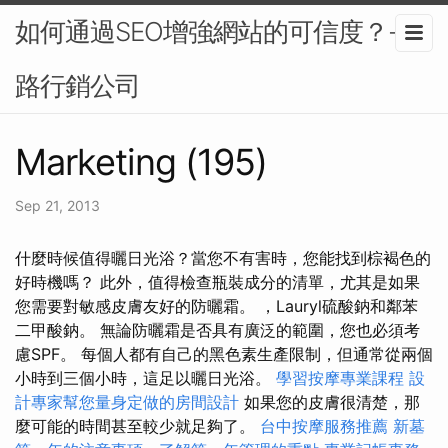
如何通過SEO增強網站的可信度？-網
路行銷公司
Marketing (195)
Sep 21, 2013
什麼時候值得曬日光浴？當您不有害時，您能找到棕褐色的
好時機嗎？ 此外，值得檢查瓶裝成分的清單，尤其是如果
您需要對敏感皮膚友好的防曬霜。 ，Lauryl硫酸鈉和鄰苯
二甲酸鈉。 無論防曬霜是否具有廣泛的範圍，您也必須考
慮SPF。 每個人都有自己的黑色素生產限制，但通常從兩個
小時到三個小時，這足以曬日光浴。
學習按摩專業課程
設
計專家幫您量身定做的房間設計
如果您的皮膚很清楚，那
麼可能的時間甚至較少就足夠了。
台中按摩服務推薦
新墓