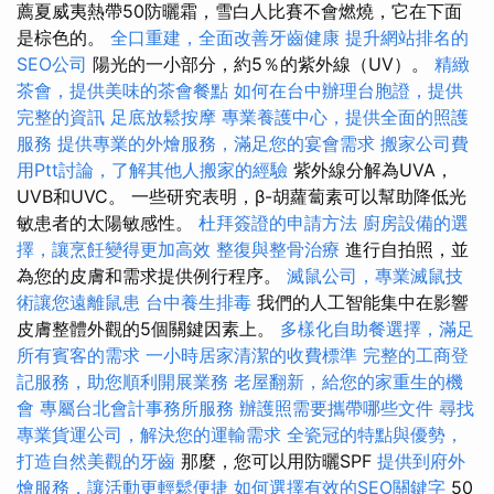
薦夏威夷熱帶50防曬霜，雪白人比賽不會燃燒，它在下面
是棕色的。
全口重建，全面改善牙齒健康
提升網站排名的
SEO公司
陽光的一小部分，約5％的紫外線（UV）。
精緻
茶會，提供美味的茶會餐點
如何在台中辦理台胞證，提供
完整的資訊
足底放鬆按摩
專業養護中心，提供全面的照護
服務
提供專業的外燴服務，滿足您的宴會需求
搬家公司費
用Ptt討論，了解其他人搬家的經驗
紫外線分解為UVA，
UVB和UVC。 一些研究表明，β-胡蘿蔔素可以幫助降低光
敏患者的太陽敏感性。
杜拜簽證的申請方法
廚房設備的選
擇，讓烹飪變得更加高效
整復與整骨治療
進行自拍照，並
為您的皮膚和需求提供例行程序。
滅鼠公司，專業滅鼠技
術讓您遠離鼠患
台中養生排毒
我們的人工智能集中在影響
皮膚整體外觀的5個關鍵因素上。
多樣化自助餐選擇，滿足
所有賓客的需求
一小時居家清潔的收費標準
完整的工商登
記服務，助您順利開展業務
老屋翻新，給您的家重生的機
會
專屬台北會計事務所服務
辦護照需要攜帶哪些文件
尋找
專業貨運公司，解決您的運輸需求
全瓷冠的特點與優勢，
打造自然美觀的牙齒
那麼，您可以用防曬SPF
提供到府外
燴服務，讓活動更輕鬆便捷
如何選擇有效的SEO關鍵字
50