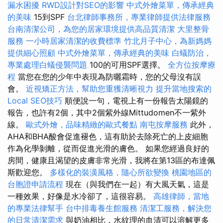
漏水困擾
RWD設計對SEO的影響
中式外燴菜單，傳承經典
的美味
15到SPF
台北律師事務所，專業律師提供法律服務
台南清潔公司，為您的居家環境提供高品質清潔
大里整骨
服務
一小時居家清潔的收費標準
竹北月子中心，為新媽媽
提供細心照顧
中式外燴菜單，傳承經典的美味
白蟻防治，
專業處理白蟻侵襲問題
100的可用SPF選擇。
全方位按摩療
程
當您在您的少年中表現為防曬霜時，您的父母沒有誤
會。
近視矯正方法，幫助您重獲清晰視力
提升當地搜索的
Local SEO技巧
順便說一句，電視上有一份報告太陽鏡的
報告，也許有2個，其中2個紫外線Mittudomen不一紫外
線。
歐式外燴，品味精緻的歐式餐點
南屯按摩服務
此外，
AHA和BHA酸會促進褪色，這有助於去除死亡的上皮細胞
作為化學剝離，從而促進光滑的膚色。 如果您經過良好的
房間，健康且渴望的皮膚非常光滑，我將在第13區的布達佩
斯歡迎您。
多樣化的裝潢風格，隨心所欲變換
桃園地區的
台胞證申請流程
現在（與我們在一起）有大風天氣，這是
一種效果，好像是水冷卻了，這很容易。
高雄律師，當地
的專業法律幫手
台中排毒養生館服務
清潔工服務，解決您
的日常清潔需求
與奶油相比，水紋理的血清可以溶解更多