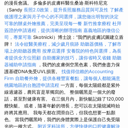
的漫長會議。 多倫多的皮膚科醫生桑迪·斯科特尼克
（Sandy
長照2.0政策，提升長照服務品質與可及性
了解產
後護理之家與月子中心的不同選擇，讓您做出明智的決定
可靠的辦桌外燴推薦，完美呈現每一餐
新竹推拿療程
杜拜
簽證的申請過程，提供清晰的辦理指南
嘉義地區的徵信公
司，專業可靠
Skotnicki）博士說：“我們的皮膚試圖建立盾
牌！
法令紋醫美療程，減少歲月痕跡
助聽器價格，了解市
場上的助聽器費用
按摩店選擇
安養院的特色與選擇，為長
者提供全方位照顧
自助搬家的技巧，讓你省時又省錢
助聽
器補助申請指南
，我們的皮膚倒空黑色素，我們會盡力保
護基礎DNA免受UVL損害。
找值得信賴的Accounting
Firm
自助餐外燴，提供各種豐富餐點，讓每個人都能滿意
桃園地區的台胞證申請流程
一方面，每個太陽鏡都是紫外
線過濾器，農民盲是單獨寫的。 整個曬黑是一個大的廢
話，甚至對健康有害。 在三個月內，新快艇記錄了120,000
艘快艇。 或者，隨著年齡的增長，您可以在太陽熄滅時始
終將其應用。 我每天都在潤滑自己，但我也想要一點顏
色。 當我們曬黑時，我們的身體實際上是保護自己免受陽
光的一種方式。
附近牙科診所，方便快捷的口腔健康解決