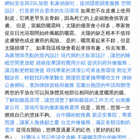
網站安全與SSL加密
私家偵探社，提供隱密調查服務
空間
設計，打造更符合需求的生活環境
如果您不在皮膚上使用
剝皮，它將更早失去青銅，因為死亡的上皮細胞會損害皮
膚。 但是，當戴防曬霜時，太陽的傷害會小得多，專家敦
促在日光浴期間始終佩戴防曬霜。 太陽的缺乏根本不值得
皮膚變色或皮膚癌的風險。 是的，曬黑看起來不錯，但是
太陽損壞了。 如果我這樣做會看起來很有趣，你去海灘。
為家增添亮點的室內設計
現代簡約主臥室設計，讓您的睡
眠空間更放鬆
經絡按摩課程費用介紹
提供到府外燴服務，
讓活動更輕鬆便捷
尋找專業的清潔公司來改善環境
附近牙
醫診所，輕鬆找到專業醫生
辦護照需要攜帶哪些文件
律師
公會網站，查詢律師資格與服務
宜蘭台胞證的申請與辦理
將您的手放在可以與身體其他部位相同的速度曬黑的腿。
了解助聽器原理，讓您清楚了解助聽器的工作方式
台南搬
家公司，當地可靠的搬家服務選擇
但是，當然，您第一次
燃燒自己的塗抹不夠。
台中國術館推薦
新店安養院，專業
照護，讓家人無後顧之憂
台北外燴服務，滿足各類活動的
需求
從現在開始，您將度過夏天的紅色（更好的紅棕
色）。
社團法人登記申請全攻略
不鏽鋼流理台的耐用性，