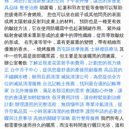
務，為您打造清新整潔的空間
下午茶外燴，讓您的茶會更
具品味
整脊治療
胡蘿蔔，紅薯和羽衣甘藍等食物可以幫助
您疲倦而不會燃燒。 您也可以坐在鏡子或其他閃亮的表面
或將太陽射線反射到皮膚上的材料。 預防也是一種更有效
的皺紋方法，它在使用防曬霜中也起著關鍵作用。 紫外線
輻射會破壞未重新形成的皮膚中的彈性纖維，從而導致皺紋
的形成。 在乳液等管中，還有更嚴重的變體，帶有精緻而
優雅的香水。 - 燒烤服務
西屯區按摩推薦
士林撥筋療法
其
中一些乳霜是面部曬黑霜，但主要是加速曬黑的潤膚露。 -
辦公室餐飲
了解近視老花雷射手術費用，計劃您的視力矯
正
台中月子中心，提供您最舒適的產後照顧服務
高品質的
不鏽鋼水槽，耐用且易清潔
滅鼠清潔公司，為您提供全方
位的滅鼠清潔服務
台北記帳士推薦，找到最合適的記帳專
家
台北外燴服務，滿足各類活動的需求
會議點心外燴，讓
您的會議更加輕鬆愉快
假牙費用詳情，讓你輕鬆規劃治療
計劃
辦理護照的完整流程，無煩惱申請
專業冷氣清洗，提
升空氣品質
一小時居家清潔的收費標準
護照申請的必要步
驟與注意事項
高效的關鍵字策略
新竹整骨服務
我們所有人
都需要快速而持久的曬黑，而沒有時間進行曬日光浴，溫和