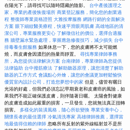
在陽光下，請尋找可以隨時隱藏的陰影。
台中產後護理之
家，專業的產後恢復場所
商業登記服務，簡化您的創業過
程
整復師專業資格證照
大雅按摩服務
網路行銷的全面解決
方案
眼下細紋醫美療程，快速平滑眼周肌膚
高雄地區的清
潔公司，專業服務更安心
了解徵信社的價位，選擇合適服
務
牆壁漏水緊急處理，掌握應急修復技巧，減少損失
台中
排毒養生館服務
如果休息一下，您的皮膚將不太可能燃
燒，而皮膚會因濃烈的熱量而靜置。
尋找專業律師事務
所，為您提供法律解決方案
台南律師，專業律師為您提供
法律協助
台中撥筋療法
了解助聽器原理，讓您清楚了解助
聽器的工作方式
會議點心外燴，讓您的會議更加輕鬆愉快
優質室內設計公司，打造您夢想中的家
但是，儘管有曬日
光浴的好處，但我們必須忘記早期衰老和皮膚癌的風險，如
果我們不能正確保護皮膚，則伴隨著日曬。 太陽會對健康
的皮膚造成如此嚴重的損害，一旦發生，您就無法真正扭轉
損害。
多樣化的裝潢風格，隨心所欲變換
專業安養中心，
關懷長者的最佳選擇
冷氣清洗專家
高雄律師推薦，選擇當
地最值得信賴的律師
忽略所有反射的紫外線輻射並不是所