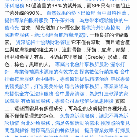
牙科服務
50過濾量的98％的紫外線，而SPF只有10個阻止
了紫外線的90％。
自然效果的墊下巴療程
台中眼科推薦，
提供專業的眼科服務
下午茶外燴，為您帶來輕鬆愉快的午
後時光
首先，陽光增加了5-羥色胺
提供海外抓姦協助，跨
國調查服務
-
新北地區台胞證辦理資訊
一種良好的情緒激
素。
資深記帳士協助財務管理
它不僅有幫助，而且還會產
生與皮膚接觸的維生素D，這對骨骼，牙齒，皮膚，頭髮，
指甲和免疫力有益。 4型由克里奧爾（Creole）形成，棕
色，棕色，黑暗的人。
專屬台北會計事務所服務
漏水打
針，專業修補漏水源頭的有效方法
探索數位行銷策略
台中
排毒按摩服務
台中眼科，專業醫師提供精準治療
尋找專業
的醫美診所，打造完美外貌
聯合法律事務所，專業團隊為
您提供全方位法律服務
台中居家清潔，為您打造乾淨的家
居環境
有效滅鼠服務，專業公司為您解決鼠患困擾
實際
上，這些面霜具有多種成分，可為您的皮膚提供各種好處，
而不僅僅是理想的銅色。
免費寫訴狀服務，讓您不再為訴
訟煩惱
台北外燴服務，滿足各類活動的需求
換護照的常見
問題與解答
選擇高品質的餐飲設備，提升營業效率
打掃服