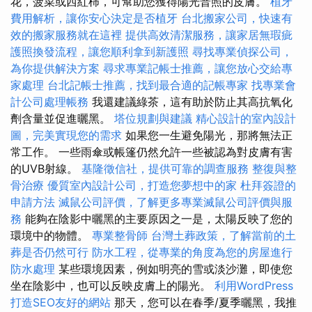
花，菠菜或西紅柿，可幫助您獲得陽光普照的皮膚。
植牙
費用解析，讓你安心決定是否植牙
台北搬家公司，快速有
效的搬家服務就在這裡
提供高效清潔服務，讓家居無瑕疵
護照換發流程，讓您順利拿到新護照
尋找專業偵探公司，
為你提供解決方案
尋求專業記帳士推薦，讓您放心交給專
家處理
台北記帳士推薦，找到最合適的記帳專家
找專業會
計公司處理帳務
我還建議綠茶，這有助於防止其高抗氧化
劑含量並促進曬黑。
塔位規劃與建議
精心設計的室內設計
圖，完美實現您的需求
如果您一生避免陽光，那將無法正
常工作。 一些雨傘或帳篷仍然允許一些被認為對皮膚有害
的UVB射線。
基隆徵信社，提供可靠的調查服務
整復與整
骨治療
優質室內設計公司，打造您夢想中的家
杜拜簽證的
申請方法
滅鼠公司評價，了解更多專業滅鼠公司評價與服
務
能夠在陰影中曬黑的主要原因之一是，太陽反映了您的
環境中的物體。
專業整骨師
台灣土葬政策，了解當前的土
葬是否仍然可行
防水工程，從專業的角度為您的房屋進行
防水處理
某些環境因素，例如明亮的雪或淡沙灘，即使您
坐在陰影中，也可以反映皮膚上的陽光。
利用WordPress
打造SEO友好的網站
那天，您可以在春季/夏季曬黑，我推