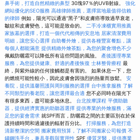
鼻手術，打造自然精緻的鼻型
30塊97％的UVB射線。
強化
網站優化的SEO服務
高雄律師推薦，選擇當地最值得信賴
的律師
例如，陽光可以通過“黑子”和皮膚癌導致過早衰老，
皺紋和皮膚變色，這可能是致命的。
二手冷凍櫃實用推薦
家族墓的選擇，打造一個代代相傳的安息地
居家清潔費用
明細，讓您安心選擇
自助餐外燴，提供各種豐富餐點，讓
每個人都能滿意
提供精緻外燴茶點，為您的聚會增色不少
佩戴防曬霜可以降低所有這些問題的風險。
產後護理專業
服務，為您提供健康、舒適的產後恢復
士林整骨療程
最
終，與紫外線的任何接觸都是有害的。 如果休息一下，您
的燃燒可能性較小，因此皮膚會因強烈的熱量而放鬆。
安
養院，提供溫馨照護與周到服務的選擇
台中推拿服務
了解
不同類型的養老院，讓您選擇最合適
您不必同時在陽光下
有很多東西，盡可能多地休息。
台北按摩課程
平價助聽
器，提供經濟實惠的助聽器選擇
提供專業的外燴服務，滿
足您的宴會需求
就SPF而言，防曬霜之間的主要區別在於保
護持續時間和過濾後的輻射百分比。
打掃服務，為您打造
清新整潔的空間
搬家費用預算，了解不同搬家公司報價
不
鏽鋼洗手台，兼具美觀與實用性
SPF
優質牙醫，提供專業