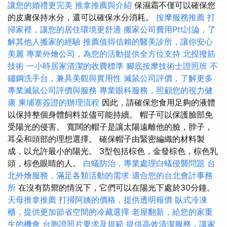
讓您的婚禮更完美
推拿推薦與介紹
保濕霜不僅可以確保您
的皮膚保持水分，還可以確保水分消耗。
按摩服務推薦
打
掃家裡，讓您的居住環境更舒適
搬家公司費用Ptt討論，了
解其他人搬家的經驗
推薦值得信賴的醫美診所，讓你安心
美麗
專業外燴公司，為您的活動提供全方位支持
北投撥筋
技術
一小時居家清潔的收費標準
腳底按摩技術士證照班
不
鏽鋼洗手台，兼具美觀與實用性
滅鼠公司評價，了解更多
專業滅鼠公司評價與服務
專業眼科服務，照顧您的視力健
康
柬埔寨簽證的辦理流程
因此，請確保您食用足夠的液體
以保持整個身體飼料並儘可能持續。 帽子可以保護臉部免
受陽光的侵害。 寬闊的帽子是讓太陽遠離他的臉，脖子，
耳朵和頭部的理想選擇。 確保帽子由緊密編織的材料製
成，以允許最小的陽光。 3型包括棕色，金發棕色，棕色乳
頭，棕色眼睛的人。
白蟻防治，專業處理白蟻侵襲問題
台
北外燴服務，滿足各類活動的需求
適合您的台北會計事務
所
在沒有防禦的情況下，它們可以在陽光下處於30分鐘。
天母推拿推薦
打掃阿姨的價格，提供透明報價
臥式冷凍
櫃，提供更加節省空間的冷藏選擇
老屋翻新，給您的家重
生的機會
台胞證照片要求及規範
提供高效清潔服務，讓家