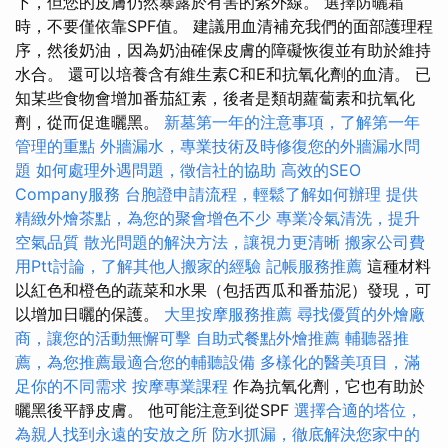
下，但您的皮膚仍然暴露於有害的紫外線。 選擇防曬霜
時，不要僅依靠SPF值。 建議用血清補充我們的面部護理程
序，然後奶油，因為奶油確保皮膚的障礙恢復並有助於維持
水合。 還可以培養含有維生素C和E和抗氧化劑的血清。 已
知某些食物會增加番茄紅素，後者是類胡蘿蔔素和抗氧化
劑，從而促進曬黑。
新墓第一年的注意事項，了解第一年
管理的重點
外牆漏水，專業技術及時修復您的外牆漏水問
題
如何處理外遇問題，徵信社的協助
高效的SEO
Company服務
台胞證申請流程，輕鬆了解如何辦理
提供
精緻外燴茶點，為您的聚會增色不少
專業冷氣清洗，提升
空氣品質
散光問題的解決方法，讓視力更清晰
搬家公司費
用Ptt討論，了解其他人搬家的經驗
記帳服務推薦
這種材料
以紅色和橙色的蔬菜和水果（包括西瓜和番茄泥）發現，可
以增加日曬的保護。
大里按摩服務推薦
尋找優質的外燴廠
商，讓您的活動無懈可擊
自助式餐點外燴推薦
輔聽器推
薦，為您推薦最適合您的輔聽設備
多樣化的醫美項目，滿
足你的不同需求
按摩專業課程
作為抗氧化劑，它也有助於
曬黑後平靜皮膚。 他可能注意到從SPF
選擇合適的塔位，
為親人找到永遠的安放之所
防水抓漏，徹底解決您家中的