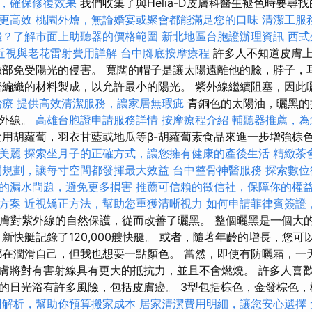
，確保修復效果
我們收集了與Helia-D皮膚科醫生褪色時要尋
更高效
桃園外燴，無論婚宴或聚會都能滿足您的口味
清潔工服
錢？了解市面上助聽器的價格範圍
新北地區台胞證辦理資訊
西式
近視與老花雷射費用詳解
台中腳底按摩療程
許多人不知道皮膚
臉部免受陽光的侵害。 寬闊的帽子是讓太陽遠離他的臉，脖子，
密編織的材料製成，以允許最小的陽光。 紫外線繼續阻塞，因此
治療
提供高效清潔服務，讓家居無瑕疵
青銅色的太陽油，曬黑的
紫外線。
高雄台胞證申請服務詳情
按摩療程介紹
輔聽器推薦，為
用胡蘿蔔，羽衣甘藍或地瓜等β-胡蘿蔔素食品來進一步增強棕
美麗
探索坐月子的正確方式，讓您擁有健康的產後生活
精緻茶
間規劃，讓每寸空間都發揮最大效益
台中整骨神醫服務
探索數位
的漏水問題，避免更多損害
推薦可信賴的徵信社，保障你的權
方案
近視矯正方法，幫助您重獲清晰視力
如何申請菲律賓簽證
皮膚對紫外線的自然保護，從而改善了曬黑。 整個曬黑是一個大
新快艇記錄了120,000艘快艇。 或者，隨著年齡的增長，您
都在潤滑自己，但我也想要一點顏色。 當然，即使有防曬霜，一
膚將對有害射線具有更大的抵抗力，並且不會燃燒。 許多人喜
的日光浴有許多風險，包括皮膚癌。 3型包括棕色，金發棕色
用解析，幫助你預算搬家成本
居家清潔費用明細，讓您安心選擇