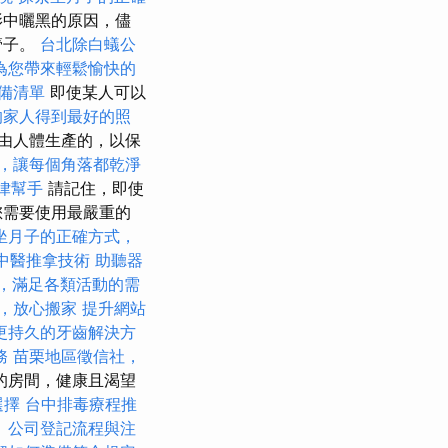
影中曬黑的原因，儘
管子。
台北除白蟻公
為您帶來輕鬆愉快的
備清單
即使某人可以
的家人得到最好的照
由人體生產的，以保
，讓每個角落都乾淨
律幫手
請記住，即使
您需要使用最嚴重的
坐月子的正確方式，
中醫推拿技術
助聽器
，滿足各類活動的需
，放心搬家
提升網站
更持久的牙齒解決方
務
苗栗地區徵信社，
的房間，健康且渴望
選擇
台中排毒療程推
。
公司登記流程與注