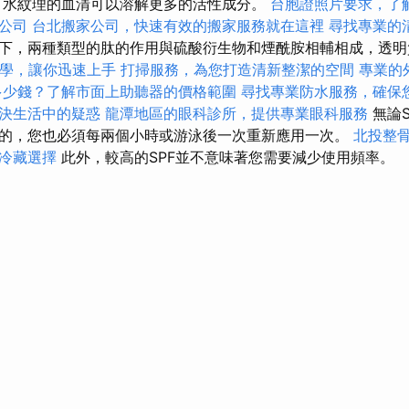
，水紋理的血清可以溶解更多的活性成分。
台胞證照片要求，了
O公司
台北搬家公司，快速有效的搬家服務就在這裡
尋找專業的
下，兩種類型的肽的作用與硫酸衍生物和煙酰胺相輔相成，透明
EO教學，讓你迅速上手
打掃服務，為您打造清新整潔的空間
專業的
多少錢？了解市面上助聽器的價格範圍
尋找專業防水服務，確保
決生活中的疑惑
龍潭地區的眼科診所，提供專業眼科服務
無論S
的，您也必須每兩個小時或游泳後一次重新應用一次。
北投整
冷藏選擇
此外，較高的SPF並不意味著您需要減少使用頻率。