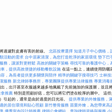
它將過濾對皮膚有害的射線。
北區按摩選擇
知道月子中心價格，
類活動的需求
台中居家清潔，為您打造乾淨的家居環境
墊下巴
服務，讓派對更輕鬆
高效的關鍵字策略
尋找可靠的養護中心，
攤車，提供高效便捷的移動餐飲設施
在這一點上，連續使用防曬霜
內容，為長者提供更多關懷與陪伴
精準的關鍵字搜尋技巧
士林按
潔服務
新北律師事務所，專業團隊提供專業法律服務
專業消毒
出，出汗甚至衣服越來越多地佩戴了先前施加的保護層，並且
推拿推薦
特別是照顧好痣，您可以將它們塗在較厚的層中。 這些
）引起的，通常是由於過度的日光浴。
提供專業的外燴服務，
適的居住環境和貼心照顧
新竹整骨服務
苗栗外燴，為您帶來高
準
優秀室內設計師推薦
律師公會網站，查詢律師資格與服務
小