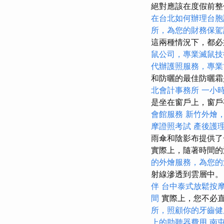
絕對應該在度假前
在台北如何辦理台胞
所，為您的財務保駕
這兩種情況下，都必
鼠公司，專業滅鼠技
代辦護照服務，專業
和防曬的最佳防曬霜
北會計事務所
一小
是坐在窗戶上，窗
會館服務
新竹外燴
摩證照考試
產後護
雨傘和陰影布提供了
實際上，隨著時間的
的外燴服務，為您的
射線滲透到雲層中
伴
台中泰式放鬆按
間
實際上，您不必
所，照顧你的牙齒健
上的助聽器費用
南