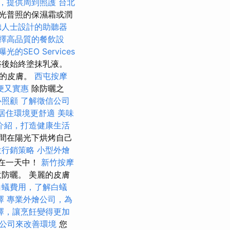
，提供周到照護
台北
光普照的保濕霜或潤
聽人士設計的助聽器
擇高品質的餐飲設
光的SEO Services
浴後始終塗抹乳液。
康的皮膚。
西屯按摩
便又實惠
除防曬之
心照顧
了解徵信公司
居住環境更舒適
美味
介紹，打造健康生活
間在陽光下烘烤自己
位行銷策略
小型外燴
呆在一天中！
新竹按摩
防曬。 美麗的皮膚
白蟻費用，了解白蟻
擇
專業外燴公司，為
擇，讓烹飪變得更加
公司來改善環境
您