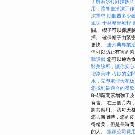
了解漏水打針撐多久
用，讓餐廳清潔工作
潔需求
助聽器多少
風味
士林整骨療程
關。 帽子可以保護
擇。 確保帽子由緊
更快。
唐六典專業
但可以防止有害的
聽設備
您可以通過食
醫美診所，讓你安心
增添美味
巧妙的空
水，立即處理天花板
您找到最適合的餐飲
Β-胡蘿蔔素增強了
有害。 在三個月內，
將其應用。 我每天
您去海灘時，您的皮
得精美，但是長時間
的人。
搬家公司費