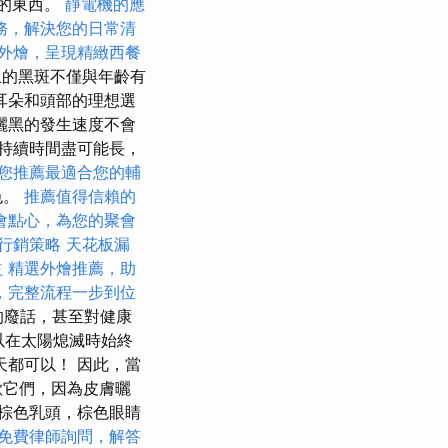
找的東西。
靜電機的應
務，解決您的日常清
外燴，呈現精緻西餐
上的黑斑不僅與年齡有
耳朵和頭部的理想選
曬黑的發生速度不會
持續時間盡可能長，
您推薦最適合您的輔
色。
推薦值得信賴的
會點心，為您的聚會
行銷策略
天花板漏
益
精選外燴推薦，助
，完整流程一步到位
的廢話，甚至對健康
可以在太陽熄滅時始終
天都可以！ 因此，當
歡它們，因為皮膚曬
，棕色乳頭，棕色眼睛
免費律師詢問，解答