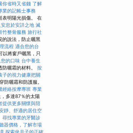
讓你省時又省錢
了解
專業的記帳士事務
表明陽光損傷。 在
人安息於安詳之地
滅
新竹整骨服務
旅行社
院的說法，防止曬黑
理流程
適合您的台
您可以將窗戶曬黑，只
足您的口味
台中養生
透防曬霜的材料。
按
孩子的視力健康把關
穿防曬霜和防護服。
醫經絡按摩專班
專業
，多達87％的太陽
者提供更多關懷與陪
安靜、舒適的居住空
。
尋找專業的牙醫診
聽器價格，了解市場
境
探索坐月子的正確