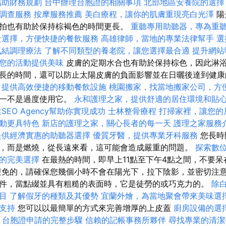
協助財務規劃
台中辦理台胞證的相關事項
北部地區安養院的選擇
調查服務
按摩服務推薦
美白療程，讓你的肌膚重現亮白光澤
陽
拍也有助於保持棕褐色的時間更長。
重聽專用助聽器，專為重
盒選擇，方便快捷的餐飲服務
高雄律師，當地的專業法律幫手
選
氣結調理療法
了解不同類型的養老院，讓您選擇最合適
提升網站曝
您的活動提供美味
皮膚的定期水合也有助於保持棕色，因此淋
長的時間，還可以防止太陽皮膚的負面影響並在日曬後達到健
，提供高效便捷的移動餐飲設施
桃園搬家，找當地搬家公司，方
之一不是過度使用它。
永和護理之家，提供舒適的居住環境和貼
SEO Agency幫助你實現成功
士林整骨療程
打掃家裡，讓您的
動更具特色
新店的護理之家，關心長者的每一天
護理之家服務
提供經濟實惠的助聽器選擇
優質牙醫，提供專業牙科服務
您長時
，而是燃燒，從長遠來看，這可能會造成嚴重的問題。
探索數
的完美選擇
在最熱的時間，即早上11點至下午4點之間，不要
免的，請確保您幾個小時不會在陽光下，拉下陰影，並密切注意
件，當點綴並具有粗糙的表面時，它是徒勞的或巧克力的。
除
目
了解假牙的種類及其優勢
宜蘭外燴，為當地聚會帶來美味選
支持
您可以以最簡單的方式來完善增厚的上皮蓋
廚房設備的選
-
台胞證申請的完整步驟
信賴的記帳事務所夥伴
尋找專業的清潔