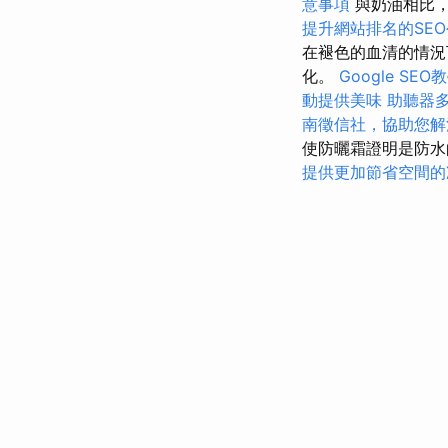
意事項
與奶油相比
提升網站排名的SE
在褪色的血清的情況
化。
Google S
動提供美味
助聽器
南徵信社，協助您解
使防曬霜證明是防水
提供更加節省空間的