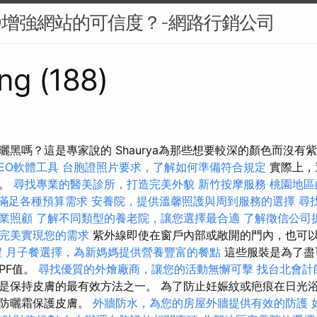
O增強網站的可信度？-網路行銷公司
ng (188)
曬黑嗎？這是專家說的 Shaurya為那些想要較深的顏色而沒有
EO軟體工具
台胞證照片要求，了解如何準備符合規定
實際上，
裡。
尋找專業的醫美診所，打造完美外貌
新竹按摩服務
桃園地區
格，滿足各種預算需求
安養院，提供溫馨照護與周到服務的選擇
尋
業照顧
了解不同類型的養老院，讓您選擇最合適
了解徵信公司
完美實現您的需求
紫外線即使在窗戶內部或敞開的門內，也可
程
月子餐選擇，為新媽媽提供營養豐富的餐點
這些服裝是為了盡
PF值。
尋找優質的外燴廠商，讓您的活動無懈可擊
找台北會計
是保持皮膚的最有效方法之一。 為了防止妊娠紋或疤痕在日光
的防曬霜保護皮膚。
外牆防水，為您的房屋外牆提供有效的防護