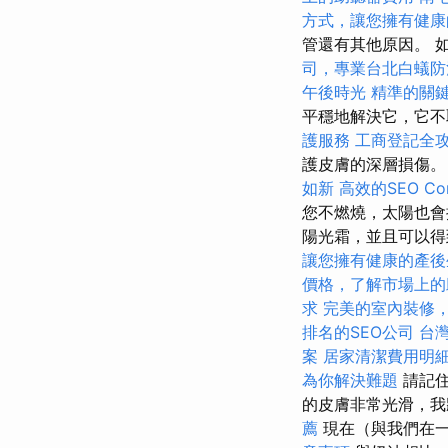
方式，讓您擁有健康
管還有其他原因。 
司，專業台北白蟻防
午後時光
精準的關
平穩地解決它，它不
護服務
工商登記全
護皮膚的深層損傷
如新
高效的SEO Co
您不燃燒，太陽也會
陽光霜，並且可以
讓您擁有健康的產後
價格，了解市場上的
求
完美的室內裝修
排名的SEO公司
台
案
居家清潔費用明
為你解決難題
請記住
的皮膚非常光滑，我
薦
現在（與我們在