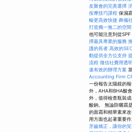
友聚會的完美選擇
按摩技巧課程
保濕
輸更高效快捷
葬儀
打造獨一無二的空間
他可能注意到從SPF
擇最具專業的服務
護的長者
高效的SEO
動提供全方位支持
流程
徵信社費用透
速有效的辦理方案
當
Accounting Firm C
一份報告太陽鏡的報告
外，AHA和BHA
外，值得檢查瓶裝成
酸鈉。 無論防曬霜
的面霜和精華素來改
用方面也起著重要
牙齒矯正，讓你的笑