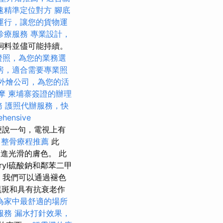
速精準定位對方
腳底
運行，讓您的貨物運
診療服務
專業設計，
飼料並儘可能持續。
證照，為您的業務選
房，適合需要專業照
外燴公司，為您的活
摩
柬埔寨簽證的辦理
務
護照代辦服務，快
hensive
說一句，電視上有
中整骨療程推薦
此
進光滑的膚色。 此
yl硫酸鈉和鄰苯二甲
，我們可以通過褪色
黑斑和具有抗衰老作
為家中最舒適的場所
服務
漏水打針效果，