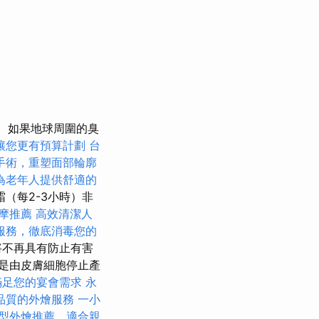
如果地球周圍的臭
讓您更有預算計劃
台
手術，重塑面部輪廓
為老年人提供舒適的
（每2-3小時）非
摩推薦
高效清潔人
服務，徹底消毒您的
將不再具有防止有害
是由皮膚細胞停止產
滿足您的宴會需求
永
品質的外燴服務
一小
型外燴推薦，適合親