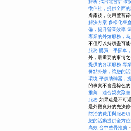
解析
找台北會計師
徵信社，提供全面的
膚露後，使用蘆薈節
解決方案
多樣化餐
備，提升營業效率
專業的外燴服務，為
不僅可以持續盡可能
服務
購買二手攤車
外，最重要的事情
提供的各項服務
專業
餐點外燴，讓您的活
環境
平價助聽器，
的事實不會是棕色的
推薦，適合親友聚會
服務
如果這是不可避
是外觀良好的先決條
防治的費用與服務項
您的活動提供全方位
高效
台中整骨推薦