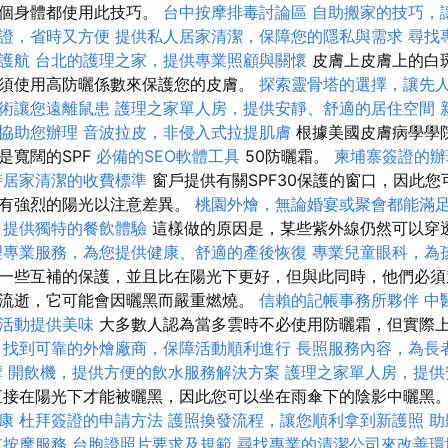
整個身體都使用此技巧。
台中按摩排毒討論區
自助搬家的技巧，
證，省時又方便
提供私人居家清潔，保障您的隱私與需求
尋找
護航
台北的護理之家，提供專業照顧與關懷
皮膚上皮膚上的白斑
須使用高防曬係數來保護您的皮膚。
探索靈骨塔的選擇，讓先
術讓您遠離鼠患
護理之家單人房，提供安靜、舒適的居住空間
協助您辦理
音波拉皮，非侵入式拉提肌膚
根據美國皮膚病學學
是寬闊的SPF
必備的SEO軟體工具
50防曬霜。
柬埔寨簽證的辦
時居家清潔的收費標準
窗戶提供有關SPF30保護的窗口，因此
戶有強烈的陽光以注意差異。
桃園外燴，無論婚宴或聚會都能滿
，提供獨特的餐飲體驗
這樣做的原因是，某些紫外線仍然可以穿
理專業服務，為您提供健康、舒適的產後恢復
專業兒童眼科，為
一些互補的保護，並且比在陽光下更好，但與此同時，他們必須
流逝，它可能會因曬黑而嚴重燃燒。
信賴的記帳事務所夥伴
中
活動提供美味
大多數人認為當多雲時不必使用防曬霜，但實際上
。
找到可靠的外燴廠商，保障活動順利進行
長照服務內容，為長
摩
開飲機，提供方便的飲水服務解決方案
護理之家單人房，提供
直接在陽光下才能被曬黑，因此您可以坐在雨傘下的陰影中曬黑
康
杜拜簽證的申請方法
護照換發流程，讓您順利拿到新護照
助
屯按摩服務
台胞證照片要求及規範
尋找專業的清潔公司來改善環