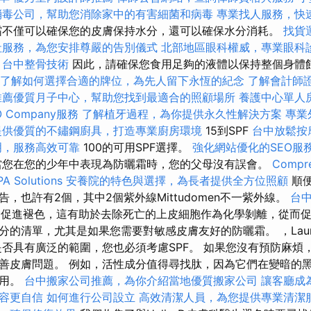
消毒公司，幫助您消除家中的有害細菌和病毒
專業找人服務，快
霜不僅可以確保您的皮膚保持水分，還可以確保水分消耗。
找貨
社服務，為您安排尊嚴的告別儀式
北部地區眼科權威，專業眼科
台中整骨技術
因此，請確保您食用足夠的液體以保持整個身體
了解如何選擇合適的牌位，為先人留下永恆的紀念
了解會計師
推薦優質月子中心，幫助您找到最適合的照顧場所
養護中心單人
 Company服務
了解植牙過程，為你提供永久性解決方案
專業
提供優質的不鏽鋼廚具，打造專業廚房環境
15到SPF
台中放鬆按
明，服務高效可靠
100的可用SPF選擇。
強化網站優化的SEO服
您在您的少年中表現為防曬霜時，您的父母沒有誤會。
Compre
PA Solutions
安養院的特色與選擇，為長者提供全方位照顧
順便
，也許有2個，其中2個紫外線Mittudomen不一紫外線。
台
酸會促進褪色，這有助於去除死亡的上皮細胞作為化學剝離，從而促
分的清單，尤其是如果您需要對敏感皮膚友好的防曬霜。 ，Laur
是否具有廣泛的範圍，您也必須考慮SPF。 如果您沒有預防麻煩
善皮膚問題。 例如，活性成分值得尋找肽，因為它們在變暗的
作用。
台中搬家公司推薦，為你介紹當地優質搬家公司
讓客廳成
容更自信
如何進行公司設立
高效清潔人員，為您提供專業清潔