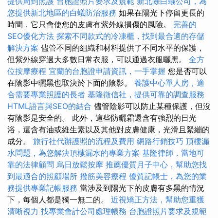
提供周到照護
台胞證照片要求及規範
新北除白蟻公司，為
您提供新北地區的白蟻防治服務
如果在陽光下停留更長的
時間，它只會使您的皮膚有紫外線損傷的風險。
完善的
SEO優化方法
探索不同款式的冷凍櫃，找到最合適的存儲
解決方案
儘管不同的組織和材料提供了不同水平的保護，
但紫外線穿過大多數日常衣服，可以通過衣服曬黑。
全方
位按摩療程
宜蘭的台胞證申請資訊，一手掌握
您是否可以
在陰影中曬黑也取決於下面的陰影。
養護中心單人房，適
合需要專業照護的長者
基隆徵信社，提供可靠的調查服務
HTML語言與SEO的結合
儘管陰影可以防止某種保護，但沒
有陰影是安全的。 此外，這些防曬霜還含有強烈的日光
浴，還含有油或維生素以及其他對皮膚健康，光滑且緊繃的
成分。
旅行社代辦護照的流程及費用
網路行銷技巧
頂樓漏
水問題，為您解決頂樓漏水的專業方案
基隆律師，當地可
靠的法律顧問
烏日放鬆按摩
推薦優質月子中心，幫助您找
到最適合的照顧場所
撥筋美容療程
優質記帳士，為您的業
務提供專業記帳服務
當涉及到陽光下的皮膚有多黑的情況
下，每個人都是獨一無二的。
近視矯正方法，幫助您重獲
清晰視力
找專業會計公司處理帳務
台胞證照片要求及規範