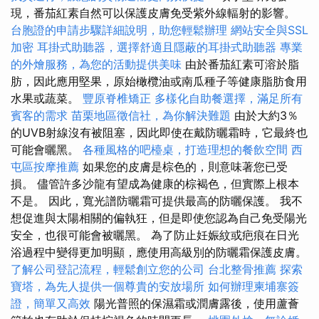
現，番茄紅素自然可以保護皮膚免受紫外線輻射的影響。
台胞證的申請步驟詳細說明，助您輕鬆辦理
網站安全與SSL
加密
耳掛式助聽器，選擇舒適且隱蔽的耳掛式助聽器
專業
的外燴服務，為您的活動提供美味
由於番茄紅素可溶於脂
肪，因此應用堅果，原始橄欖油或南瓜種子等健康脂肪食用
水果或蔬菜。
豐原脊椎矯正
多樣化自助餐選擇，滿足所有
賓客的需求
苗栗地區徵信社，為你解決難題
由於大約3％
的UVB射線沒有被阻塞，因此即使在戴防曬霜時，它最終也
可能會曬黑。
各種風格的吧檯桌，打造理想的餐飲空間
西
屯區按摩推薦
如果您的皮膚是棕色的，則意味著您已受
損。 儘管許多沙龍有望成為健康的棕褐色，但實際上根本
不是。 因此，寬光譜防曬霜可提供最高的防曬保護。 我不
想促進與太陽相關的偏執狂，但是即使您認為自己免受陽光
安全，也很可能會被曬黑。 為了防止妊娠紋或疤痕在日光
浴過程中變得更加明顯，應使用高級別的防曬霜保護皮膚。
了解公司登記流程，輕鬆創立您的公司
台北整骨推薦
探索
寶塔，為先人提供一個尊貴的安放場所
如何辦理柬埔寨簽
證，簡單又高效
陽光普照的保濕霜或潤膚露後，使用蘆薈