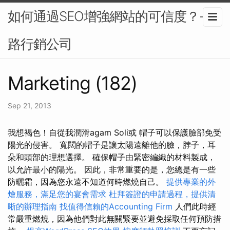
如何通過SEO增強網站的可信度？-網
路行銷公司
Marketing (182)
Sep 21, 2013
我想褐色！自從我潤滑agam Soli或 帽子可以保護臉部免受
陽光的侵害。 寬闊的帽子是讓太陽遠離他的臉，脖子，耳
朵和頭部的理想選擇。 確保帽子由緊密編織的材料製成，
以允許最小的陽光。 因此，非常重要的是，您總是有一些
防曬霜，因為您永遠不知道何時燃燒自己。
提供專業的外
燴服務，滿足您的宴會需求
杜拜簽證的申請過程，提供清
晰的辦理指南
找值得信賴的Accounting Firm
人們此時經
常嚴重燃燒，因為他們對此無關緊要並避免採取任何預防措