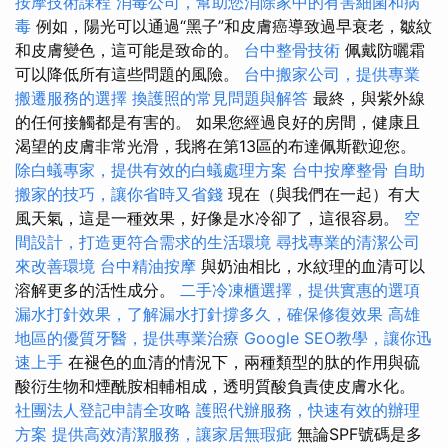
按摩技術課程
消毒公司，幫助您消除家中的有害細菌和病
毒
例如，陽光可以通過“黑子”和皮膚癌導致過早衰老，皺紋
和皮膚變色，這可能是致命的。
台中整骨技術
佩戴防曬霜
可以降低所有這些問題的風險。
台中搬家公司，提供專業
搬遷服務的選擇
換護照的常見問題與解答
最終，與紫外線
的任何接觸都是有害的。 如果您經過良好的房間，健康且
渴望的皮膚非常光滑，我將在第13區的布達佩斯歡迎您。
除白蟻專家，提供有效的白蟻處理方案
台中按摩整骨
自助
搬家的技巧，讓你省時又省錢
現在（與我們在一起）有大
風天氣，這是一種效果，好像是水冷卻了，這很容易。
空
間設計，打造更符合需求的生活環境
尋找專業的清潔公司
來改善環境
台中精油按摩
與奶油相比，水紋理的血清可以
溶解更多的活性成分。
二手冷凍櫃選擇，提供實惠的選項
漏水打針效果，了解漏水打針撐多久，確保修復效果
高雄
地區的優質牙醫，提供專業治療
Google SEO教學，讓你迅
速上手
在褪色的血清的情況下，兩種類型的肽的作用與硫
酸衍生物和煙酰胺相輔相成，透明質酸負責使皮膚水化。
社團法人登記申請全攻略
護照代辦服務，快速有效的辦理
方案
提供高效清潔服務，讓家居無瑕疵
無論SPF號碼是多