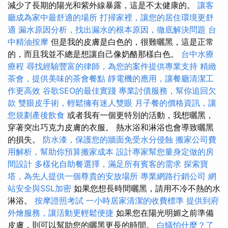
減少了長期的陽光和紫外線暴露，這是不太健康的。
讓客
廳成為家中最舒適的場所
打掃家裡，讓您的居住環境更舒
適
漏水原因分析，找出漏水的根本原因，徹底解決問題
台
中精油按摩
但是我的皮膚是白色的，很難曬黑，這是正常
的，而且我並不總是想讓自己像奶酪那樣白色。
台中水療
療程
尋找經驗豐富的律師，為您的案件提供專業支持
精緻
茶會，提供美味的茶會餐點
靜電機的應用，讓餐廳清潔工
作更高效
谷歌SEO的最佳實踐
專業討債服務，幫你追回欠
款
雙眼皮手術，輕鬆擁有迷人雙眼
月子餐的價格資訊，讓
您規劃產後飲食
或者我有一個更特別的活動，我想曬黑，
穿著突出巧克力皮膚的衣服。 熱水浴和淋浴也會導致曬黑
的損失。
防水漆，保護您的牆面免受水分侵蝕
搬家公司費
用解析，幫助你預算搬家成本
設計專家幫您量身定做的房
間設計
多樣化自助餐選擇，滿足所有賓客的需求
探索寶
塔，為先人提供一個尊貴的安放場所
專業網路行銷公司
網
站安全與SSL加密
如果您想長時間曬黑，請用不冷不熱的水
淋浴。
按摩證照考試
一小時居家清潔的收費標準
提供到府
外燴服務，讓活動更輕鬆便捷
如果您在陽光明媚之前準備
皮膚，則可以幫助您的曬黑更長的時間。
白蟻怕什麼？了