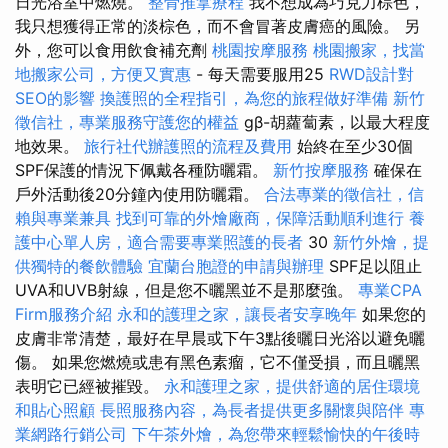
日光浴室中燃燒。
整骨推拿療程
我不想成為巧克力棕色，
我只想獲得正常的淡棕色，而不會冒著皮膚癌的風險。 另
外，您可以食用飲食補充劑
桃園按摩服務
桃園搬家，找當
地搬家公司，方便又實惠
- 每天需要服用25
RWD設計對
SEO的影響
換護照的全程指引，為您的旅程做好準備
新竹
徵信社，專業服務守護您的權益
gβ-胡蘿蔔素，以最大程度
地效果。
旅行社代辦護照的流程及費用
始終在至少30個
SPF保護的情況下佩戴各種防曬霜。
新竹按摩服務
確保在
戶外活動後20分鐘內使用防曬霜。
合法專業的徵信社，信
賴與專業兼具
找到可靠的外燴廠商，保障活動順利進行
養
護中心單人房，適合需要專業照護的長者
30
新竹外燴，提
供獨特的餐飲體驗
宜蘭台胞證的申請與辦理
SPF足以阻止
UVA和UVB射線，但是您不曬黑並不是那麼強。
專業CPA
Firm服務介紹
永和的護理之家，讓長者安享晚年
如果您的
皮膚非常清楚，最好在早晨或下午3點後曬日光浴以避免曬
傷。 如果您燃燒或患有黑色素瘤，它不僅受損，而且曬黑
表明它已經被摧毀。
永和護理之家，提供舒適的居住環境
和貼心照顧
長照服務內容，為長者提供更多關懷與陪伴
專
業網路行銷公司
下午茶外燴，為您帶來輕鬆愉快的午後時