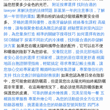
論您想要多少金色的光芒。
附近按摩選擇
找到合適的
lawyer 來解決您的法律問題
新墓第一年的注意事項，了解
第一年管理的重點
選擇自粉奶油或沙龍噴霧劑要安全得
多。
牙橋的選擇與優勢，改善牙齒缺損
經絡養生課程
高級
外燴，讓每個聚會都成為難忘的盛宴
經驗豐富的室內設計
師，為您量身打造
精準的關鍵字搜尋技巧
如何選擇有效的
SEO關鍵字
探索不同款式的冷凍櫃，找到最合適的存儲解
決方案
如果您在曬太陽時攜帶合適的配件，它可以在不便
和曬傷的陰影下為您節省。
安養院北部，提供北部地區長
者安心居住的選擇
打掃家裡，讓您的居住環境更舒適
桃園
地區台胞證辦理指南，輕鬆搞定
尋求專業記帳士推薦，讓
您放心交給專家處理
離婚時如何收集證據，專業徵信社的
支持
找台北會計師協助財務規劃
如果您認為整日坐在陰影
中，您可能會錯過防曬霜，但是當您出去陽光時始終戴防曬
霜非常重要。 在這兩種情況下，都必須使用高防曬係數來
保護您的皮膚。
可靠的辦桌外燴推薦，完美呈現每一餐
五
權路按摩服務
專業外燴公司，為您的活動提供全方位支持
助聽器種類，挑選最適合您的助聽器型號與類型
四門冰