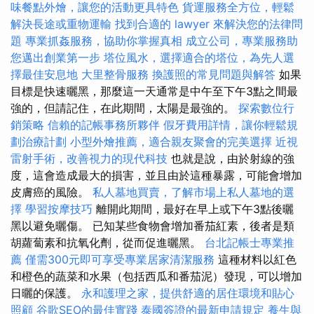
味餐點外燴，讓您的活動更具特色
貨運服務全方位，輕鬆
解決長途或重物運輸
找到合適的 lawyer 來解決您的法律問
題
專業抓姦服務，協助你掌握真相
成立公司，專業服務助
您邁出創業第一步
塔位風水，選擇適合的塔位，為先人選
擇最佳安息地
大里整骨服務
換護照的常見問題與解答
如果
目標是快速曬黑，那麼這一天通常是中午至下午3點之間最
強的，但請記住，在此期間，太陽是最強的。
探索數位行
銷策略
信賴的記帳事務所夥伴
假牙費用詳情，讓你輕鬆規
劃治療計劃
小型外燴推薦，適合親友聚會的完美選擇
近視
雷射手術，改善視力的現代科技
也就是說，由於射線的強
度，這會造成最大的損害，並且由於這種暴露，可能會增加
皮膚癌的風險。
私人墓地買賣，了解市場上私人墓地的選
擇
學習按摩技巧
離開此期間，最好在早上或下午3點後曬
黑以避免曬傷。 已知某些食物會增加番茄紅素，後者是類
胡蘿蔔素和抗氧化劑，從而促進曬黑。
台北記帳士專業推
薦
僅需300元即可享受專業居家清潔服務
這種材料以紅色
和橙色的蔬菜和水果（包括西瓜和番茄泥）發現，可以增加
日曬的保護。
永和護理之家，提供舒適的居住環境和貼心
照顧
谷歌SEO的最佳實踐
泰國簽證的最新申請規定
養生與