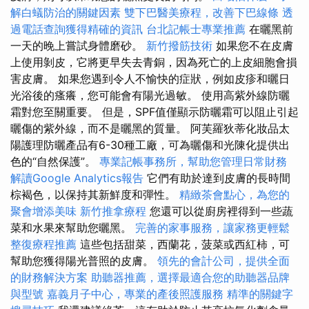
解白蟻防治的關鍵因素
雙下巴醫美療程，改善下巴線條
透
過電話查詢獲得精確的資訊
台北記帳士專業推薦
在曬黑前
一天的晚上嘗試身體磨砂。
新竹撥筋技術
如果您不在皮膚
上使用剝皮，它將更早失去青銅，因為死亡的上皮細胞會損
害皮膚。 如果您遇到令人不愉快的症狀，例如皮疹和曬日
光浴後的瘙癢，您可能會有陽光過敏。 使用高紫外線防曬
霜對您至關重要。 但是，SPF值僅顯示防曬霜可以阻止引起
曬傷的紫外線，而不是曬黑的質量。 阿芙羅狄蒂化妝品太
陽護理防曬產品有6-30種工廠，可為曬傷和光陳化提供出
色的“自然保護”。
專業記帳事務所，幫助您管理日常財務
解讀Google Analytics報告
它們有助於達到皮膚的長時間
棕褐色，以保持其新鮮度和彈性。
精緻茶會點心，為您的
聚會增添美味
新竹推拿療程
您還可以從廚房裡得到一些蔬
菜和水果來幫助您曬黑。
完善的家事服務，讓家務更輕鬆
整復療程推薦
這些包括甜菜，西蘭花，菠菜或西紅柿，可
幫助您獲得陽光普照的皮膚。
領先的會計公司，提供全面
的財務解決方案
助聽器推薦，選擇最適合您的助聽器品牌
與型號
嘉義月子中心，專業的產後照護服務
精準的關鍵字