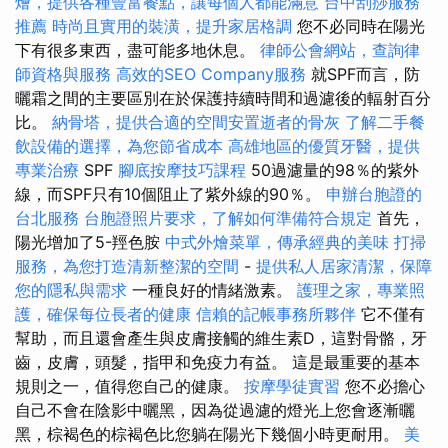
燴，提供各種豐富餐點，讓每個人都能滿意
台中刮痧服務
推薦
時尚且實用的裝潢，提升家居格調
您不必同時在陽光
下有很多東西，盡可能多地休息。
律師公會網站，查詢律
師資格與服務
高效的SEO Company服務
就SPF而言，防
曬霜之間的主要區別在於保護持續時間和過濾後的輻射百分
比。
納骨塔，提供合適的空間安置逝者的骨灰
了解二手餐
飲設備的選擇，為您節省成本
高雄地區的優質牙醫，提供
專業治療
SPF
腳底按摩技巧課程
50過濾量的98％的紫外
線，而SPF只有10個阻止了紫外線的90％。
申辦台胞證的
台北服務
台胞證照片要求，了解如何準備符合規定
首先，
陽光增加了5-羥色胺
中式外燴菜單，傳承經典的美味
打掃
服務，為您打造清新整潔的空間
-
提供私人居家清潔，保障
您的隱私與需求
一種良好的情緒激素。
護理之家，專業照
護，確保每位長者的健康
信賴的記帳事務所夥伴
它不僅有
幫助，而且還會產生與皮膚接觸的維生素D，這對骨骼，牙
齒，皮膚，頭髮，指甲和免疫力有益。 這是最重要的基本
規則之一，值得您自己的健康。
按摩學徒實習
您不必擔心
自己不會在陰影中曬黑，因為從過濾的燈光上您會逐漸曬
黑，棕褐色的棕褐色比您躺在陽光下幾個小時更耐用。
美