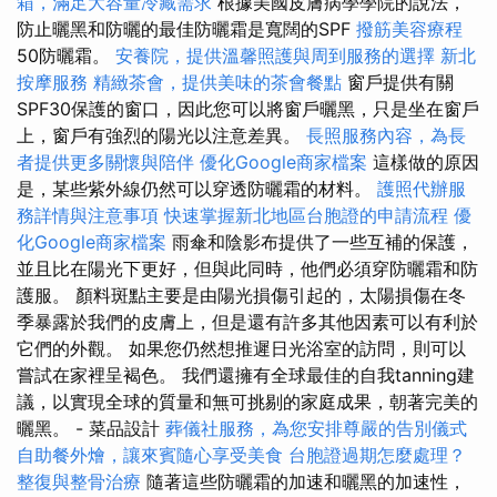
箱，滿足大容量冷藏需求
根據美國皮膚病學學院的說法，
防止曬黑和防曬的最佳防曬霜是寬闊的SPF
撥筋美容療程
50防曬霜。
安養院，提供溫馨照護與周到服務的選擇
新北
按摩服務
精緻茶會，提供美味的茶會餐點
窗戶提供有關
SPF30保護的窗口，因此您可以將窗戶曬黑，只是坐在窗戶
上，窗戶有強烈的陽光以注意差異。
長照服務內容，為長
者提供更多關懷與陪伴
優化Google商家檔案
這樣做的原因
是，某些紫外線仍然可以穿透防曬霜的材料。
護照代辦服
務詳情與注意事項
快速掌握新北地區台胞證的申請流程
優
化Google商家檔案
雨傘和陰影布提供了一些互補的保護，
並且比在陽光下更好，但與此同時，他們必須穿防曬霜和防
護服。 顏料斑點主要是由陽光損傷引起的，太陽損傷在冬
季暴露於我們的皮膚上，但是還有許多其他因素可以有利於
它們的外觀。 如果您仍然想推遲日光浴室的訪問，則可以
嘗試在家裡呈褐色。 我們還擁有全球最佳的自我tanning建
議，以實現全球的質量和無可挑剔的家庭成果，朝著完美的
曬黑。 - 菜品設計
葬儀社服務，為您安排尊嚴的告別儀式
自助餐外燴，讓來賓隨心享受美食
台胞證過期怎麼處理？
整復與整骨治療
隨著這些防曬霜的加速和曬黑的加速性，