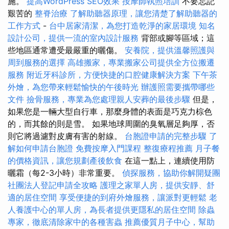
施。
提高WordPress SEO效果
按摩師執照培訓
不要忘記
艱苦的
整脊治療
了解助聽器原理，讓您清楚了解助聽器的
工作方式
-
台中居家清潔，為您打造乾淨的家居環境
知名
設計公司，提供一流的室內設計服務
背部或腳等區域；這
些地區通常遭受最嚴重的曬傷。
安養院，提供溫馨照護與
周到服務的選擇
高雄搬家，專業搬家公司提供全方位搬遷
服務
附近牙科診所，方便快捷的口腔健康解決方案
下午茶
外燴，為您帶來輕鬆愉快的午後時光
辦護照需要攜帶哪些
文件
撿骨服務，專業為您處理親人安葬的最後步驟
但是，
如果您是一輛大型自行車，那麼身體的表面是巧克力棕色
的，而其餘的則是雪。 如果地球周圍的臭氧層足夠厚，否
則它將過濾對皮膚有害的射線。
台胞證申請的完整步驟
了
解如何申請台胞證
免費按摩入門課程
整復療程推薦
月子餐
的價格資訊，讓您規劃產後飲食
在這一點上，連續使用防
曬霜（每2-3小時）非常重要。
偵探服務，協助你解開疑團
社團法人登記申請全攻略
護理之家單人房，提供安靜、舒
適的居住空間
享受便捷的到府外燴服務，讓派對更輕鬆
老
人養護中心的單人房，為長者提供更隱私的居住空間
除蟲
專家，徹底清除家中的各種害蟲
推薦優質月子中心，幫助