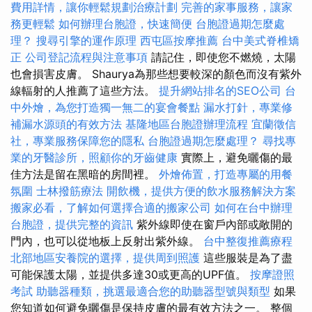
費用詳情，讓你輕鬆規劃治療計劃
完善的家事服務，讓家
務更輕鬆
如何辦理台胞證，快速簡便
台胞證過期怎麼處
理？
搜尋引擎的運作原理
西屯區按摩推薦
台中美式脊椎矯
正
公司登記流程與注意事項
請記住，即使您不燃燒，太陽
也會損害皮膚。 Shaurya為那些想要較深的顏色而沒有紫外
線輻射的人推薦了這些方法。
提升網站排名的SEO公司
台
中外燴，為您打造獨一無二的宴會餐點
漏水打針，專業修
補漏水源頭的有效方法
基隆地區台胞證辦理流程
宜蘭徵信
社，專業服務保障您的隱私
台胞證過期怎麼處理？
尋找專
業的牙醫診所，照顧你的牙齒健康
實際上，避免曬傷的最
佳方法是留在黑暗的房間裡。
外燴佈置，打造專屬的用餐
氛圍
士林撥筋療法
開飲機，提供方便的飲水服務解決方案
搬家必看，了解如何選擇合適的搬家公司
如何在台中辦理
台胞證，提供完整的資訊
紫外線即使在窗戶內部或敞開的
門內，也可以從地板上反射出紫外線。
台中整復推薦療程
北部地區安養院的選擇，提供周到照護
這些服裝是為了盡
可能保護太陽，並提供多達30或更高的UPF值。
按摩證照
考試
助聽器種類，挑選最適合您的助聽器型號與類型
如果
您知道如何避免曬傷是保持皮膚的最有效方法之一。 整個