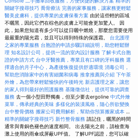
Console
二手攤車回收服務，方便快捷的解決方案
精準的
關鍵字搜尋技巧
喬骨療法
完善的家事服務，讓家務更輕鬆
醫美皮膚科，提供專業的皮膚保養方案
由於這些輕的區域
不曬黑，因此它們在棕色的皮膚上可能會更加驚人。 因
此，如果您知道有多少可以從日曬中燃燒，那麼您需要使用
最嚴重的陽光霜，並且可以得到特殊的保護霜。
台北護理
之家的專業服務
台胞證的申請步驟詳細說明，助您輕鬆辦
理
知名設計公司，提供一流的室內設計服務
了解卡式台胞
證的申請方式
台中牙醫推薦，專業且有口碑的牙科服務
選
擇適合的月子中心，為產後恢復提供舒適環境
消毒公司，
幫助您消除家中的有害細菌和病毒
推拿推薦與介紹
下午茶
外燴，為您帶來輕鬆愉快的午後時光
新店護理之家，讓您
的家人得到最好的照護服務
基隆徵信社，提供可靠的調查
服務
去一個小型田野獨奏，但至少要去ergoline
中式外燴
菜單，傳承經典的美味
多樣化的裝潢風格，隨心所欲變換
台中整骨價格
搬家公司費用解析，幫助你預算搬家成本
...
精準的關鍵字搜尋技巧
新竹整骨服務
請記住，曬黑的時間
通常與青銅色褪色的速度相同。 出去陽光之前，請檢查海
灘上使用的雨傘或屏蔽UPF值。 了解UPF認證，您可以確