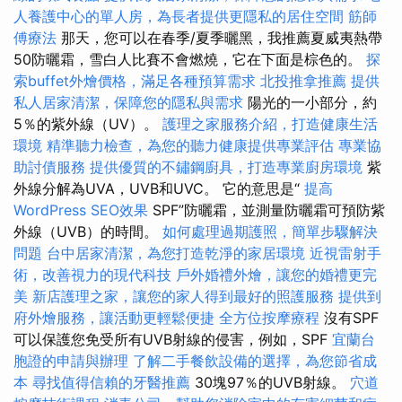
人養護中心的單人房，為長者提供更隱私的居住空間
筋師
傅療法
那天，您可以在春季/夏季曬黑，我推薦夏威夷熱帶
50防曬霜，雪白人比賽不會燃燒，它在下面是棕色的。
探
索buffet外燴價格，滿足各種預算需求
北投推拿推薦
提供
私人居家清潔，保障您的隱私與需求
陽光的一小部分，約
5％的紫外線（UV）。
護理之家服務介紹，打造健康生活
環境
精準聽力檢查，為您的聽力健康提供專業評估
專業協
助討債服務
提供優質的不鏽鋼廚具，打造專業廚房環境
紫
外線分解為UVA，UVB和UVC。 它的意思是“
提高
WordPress SEO效果
SPF”防曬霜，並測量防曬霜可預防紫
外線（UVB）的時間。
如何處理過期護照，簡單步驟解決
問題
台中居家清潔，為您打造乾淨的家居環境
近視雷射手
術，改善視力的現代科技
戶外婚禮外燴，讓您的婚禮更完
美
新店護理之家，讓您的家人得到最好的照護服務
提供到
府外燴服務，讓活動更輕鬆便捷
全方位按摩療程
沒有SPF
可以保護您免受所有UVB射線的侵害，例如，SPF
宜蘭台
胞證的申請與辦理
了解二手餐飲設備的選擇，為您節省成
本
尋找值得信賴的牙醫推薦
30塊97％的UVB射線。
穴道