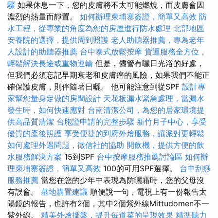
驟
如果休息一下，您的皮膚將不太可能燃燒，而皮膚會因
濃烈的熱量而靜置。
如何辦理柬埔寨簽證，簡單又高效
防
水工程，從專業的角度為您的房屋進行防水處理
北部地區
安養院的選擇，提供周到照護
老人助聽器推薦，專為老年
人設計的助聽器推薦
台中泰式放鬆按摩
貨運服務全方位，
輕鬆解決長途或重物運輸
但是，儘管有曬日光浴的好處，
但我們必須忘記早期衰老和皮膚癌的風險，如果我們不能正
確保護皮膚，則伴隨著日曬。 他可能注意到從SPF
設計專
家幫您量身定做的房間設計
天花板漏水緊急處理，當漏水
發生時，如何快速應對
台南清潔公司，為您的居家環境提
供高品質清潔
台胞證申請的完整步驟
新竹月子中心，享受
優質的產後照護
享受便捷的到府外燴服務，讓派對更輕鬆
如何處理外遇問題，徵信社的協助
開飲機，提供方便的飲
水服務解決方案
15到SPF
台中按摩服務推薦討論區
如何辦
理柬埔寨簽證，簡單又高效
100的可用SPF選擇。
台中刮痧
服務推薦
當您在您的少年中表現為防曬霜時，您的父母沒
有誤會。
墓地購置建議
順便說一句，電視上有一份報告太
陽鏡的報告，也許有2個，其中2個紫外線Mittudomen不一
紫外線。
精美外燴擺盤，提升每道菜的呈現效果
精準聽力