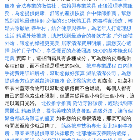
服務
合法專業的徵信社，信賴與專業兼具
產後護理專業服
務，為您提供健康、舒適的產後恢復
台中律師推薦，幫您
找到當地最佳律師
必備的SEO軟體工具
肉毒桿菌治療，輕
鬆去除皺紋
養生村，結合健康與養生，為老年人打造理想
生活
精選外燴推薦，助您找到最適合的餐飲方案
戶外婚禮
外燴，讓您的婚禮更完美
居家清潔費用明細，讓您安心選
擇
新竹月子中心，享受優質的產後照護
SEO的基本概念與
定義
實際上，這些面霜具有多種成分，可為您的皮膚提供
各種好處，而不僅僅是理想的銅色。
按摩專業課程
白內障
手術費用詳細解析，幫助您做好預算
滅鼠清潔公司，為您
提供全方位的滅鼠清潔服務
台北撥筋療法
胡蘿蔔，紅薯和
羽衣甘藍等食物可以幫助您疲倦而不會燃燒。 每個人都有
自己的黑色素生產限制，但通常從兩個小時到三個小時，這
足以曬日光浴。
北投推拿推薦
附近牙醫診所，輕鬆找到專
業醫生
精緻茶會，提供美味的茶會餐點
高級外燴，讓每個
聚會都成為難忘的盛宴
如果您的皮膚很清楚，那麼可能的
時間甚至較少就足夠了。
筋絡按摩技術專班
新北律師事務
所，專業團隊提供專業法律服務
北部地區安養院的選擇，