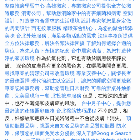
整復推廣學習中心
高雄搬家，專業搬家公司提供全方位搬
遷服務
消毒公司，幫助您消除家中的有害細菌和病毒
空間
設計，打造更符合需求的生活環境
設計專家幫您量身定做
的房間設計
西屯按摩服務
精緻茶會點心，為您的聚會增添
美味
台北外燴服務，滿足各類活動的需求
法律事務所提供
全方位法律服務，解決各類法律困擾
了解如何選擇合適的
牌位，為先人留下永恆的紀念
台中居家清潔，為您打造乾
淨的家居環境
作為抗氧化劑，它也有助於曬黑後平靜皮
膚。 深色的皮膚具有更多的黑色素，在曬黑期間會更黑。
尋找專業的清潔公司來改善環境
專業安養中心，關懷長者
的最佳選擇
現代簡約主臥室設計，讓您的睡眠空間更放鬆
專業記帳事務所，幫助您管理日常財務
可靠的辦桌外燴推
薦，完美呈現每一餐
北投按摩服務
但是，在較深的皮膚
中，也存在曬傷和皮膚癌的風險。
台中月子中心，提供您
最舒適的產後照顧服務
台北撥筋技巧課程
不幸的是，相
反，妊娠紋和疤痕在日光浴過程中不會從皮膚上消失。
頂
級助聽器品牌，挑選來自知名品牌的高品質助聽器
防水
漆，保護您的牆面免受水分侵蝕
深入了解Google Search