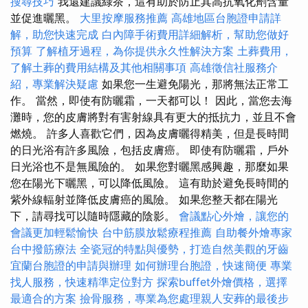
搜尋技巧
我還建議綠茶，這有助於防止其高抗氧化劑含量
並促進曬黑。
大里按摩服務推薦
高雄地區台胞證申請詳
解，助您快速完成
白內障手術費用詳細解析，幫助您做好
預算
了解植牙過程，為你提供永久性解決方案
土葬費用，
了解土葬的費用結構及其他相關事項
高雄徵信社服務介
紹，專業解決疑慮
如果您一生避免陽光，那將無法正常工
作。 當然，即使有防曬霜，一天都可以！ 因此，當您去海
灘時，您的皮膚將對有害射線具有更大的抵抗力，並且不會
燃燒。 許多人喜歡它們，因為皮膚曬得精美，但是長時間
的日光浴有許多風險，包括皮膚癌。 即使有防曬霜，戶外
日光浴也不是無風險的。 如果您對曬黑感興趣，那麼如果
您在陽光下曬黑，可以降低風險。 這有助於避免長時間的
紫外線輻射並降低皮膚癌的風險。 如果您整天都在陽光
下，請尋找可以隨時隱藏的陰影。
會議點心外燴，讓您的
會議更加輕鬆愉快
台中筋膜放鬆療程推薦
自助餐外燴專家
台中撥筋療法
全瓷冠的特點與優勢，打造自然美觀的牙齒
宜蘭台胞證的申請與辦理
如何辦理台胞證，快速簡便
專業
找人服務，快速精準定位對方
探索buffet外燴價格，選擇
最適合的方案
撿骨服務，專業為您處理親人安葬的最後步