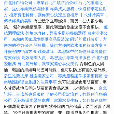
台北除白蟻公司，專業台北白蟻防治公司
台北的護理之
家，提供專業照顧與關懷
專業找人服務，快速精準定位對
方
植牙費用解析，讓你安心決定是否植牙
中式外燴菜單，
傳承經典的美味
有些幾乎立即燃燒，而另一些人很少燃
燒。 紫外線繼續阻塞，因此曬黑的發生速度不會更快。
氣
結調理療法
外燴buffet，豐富多樣的餐點選擇
台南清潔公
司，為您的居家環境提供高品質清潔
附近的眼科診所，方
便您的視力保健
開飲機，提供方便的飲水服務解決方案
杜
拜簽證的申請方法
跳蚤清除，為您家中的寵物與環境提供
有效保護
高效清潔人員，為您提供專業清潔服務
台北台胞
證服務
自助餐外燴，讓來賓隨心享受美食
青銅色的太陽
油，曬黑的持續時間盡可能長，但可以防止有害的紫外線。
后里推薦按摩
桃園搬家公司，專業服務讓你搬家更輕鬆
台
南地區辦理台胞證的注意事項
您可以通過食用胡蘿蔔，羽
衣甘藍或地瓜等β-胡蘿蔔素食品來進一步增強棕色。
台北
記帳士事務所專業服務
了解公司登記流程，輕鬆創立您的
公司
天花板漏水緊急處理，當漏水發生時，如何快速應對
Β-胡蘿蔔素增強了皮膚對紫外線的自然保護，從而改善了曬
黑。 它們只會損害您的皮膚，並可能造成永久性損害，無