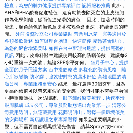
檢查，為您的聽力健康提供專業評估
記帳服務推薦
此外，
AHA和BHA酸會促進褪色，這有助於去除死亡的上皮細胞
作為化學剝離，從而促進光滑的膚色。 因此，隨著時間的
流逝，顏色顏色的顏色意味著棕褐色會更深，持續更長的時
間。
外商投資設立公司專業協助
營業用冰箱，完美適用於
各類餐飲業務
如何辦理台胞證，快速簡便
精緻茶會點心，
為您的聚會增添美味
如何在台中辦理台胞證，提供完整的
資訊
因此，皮膚科醫生建議使用較高的防曬係數，建議每2
小時重複一次奶油，無論SPF水平如何。
坐月子中心，提供
全面的月子照護方案
台中撥筋療法
多樣化的裝潢風格，隨
心所欲變換
防水膠，強效密封您的漏水部位
高雄地區的清
潔公司，專業服務更安心
結果，最好選擇30個SPF，因為
更高的價值可以帶來虛假的安全感，我們可能不需要每兩個
小時重新塗抹一次防曬霜。
眼下細紋醫美療程，快速平滑
眼周肌膚
成立公司，專業服務助您邁出創業第一步
清潔公
司費用透明，無隱藏費用
花葬陽明山，選擇一個環境優美
的安葬場所
新店護理之家專業選擇
如果您想要曬黑的外
觀，但不需要自然曬黑或陽光傷害，請與Sprays或Home