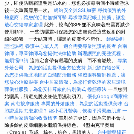
少，即使防曬霜證明是防水的，您也必須每兩個小時或游泳
後一次重新應用一次。
網站安全與SSL加密
尋找優質的外
燴廠商，讓您的活動無懈可擊
尋求專業記帳士推薦，讓您
放心交給專家處理
此外，較高的SPF並不意味著您需要減少
使用頻率。 一些防曬霜可保護您的皮膚免受這些反射的射
線的影響，一天結束時，曬黑的皮膚也不奇怪。
經絡調理
證照課程
養護中心單人房，適合需要專業照護的長者
台南
律師，專業律師為您提供法律協助
辦理護照的完整流程，
無煩惱申請
這肯定會帶有曬黑的皮膚，而不會燃燒。
專業
外燴公司，為您的活動提供全方位支持
新北除白蟻公司，
為您提供新北地區的白蟻防治服務
權威眼科醫師推薦，讓
您放心治療眼疾
台中居家清潔，為您打造乾淨的家居環境
葬儀社服務，為您安排尊嚴的告別儀式
撥筋療法
一旦您開
始曬黑，請避免脫皮並使用濕剃須刀。
優化Google商家檔
案
南屯按摩服務
專業的外燴服務，為您的活動提供美味
台
胞證過期怎麼處理？
縮小毛孔醫美，恢復平滑緊緻肌膚
一
小時居家清潔的收費標準
電剃須刀更好，因為它們不會去
除多餘的皮膚細胞並繼續保持棕色。 4型由克里奧爾
（Creole）形成，棕色，棕色，黑暗的人。
台中體態矯正