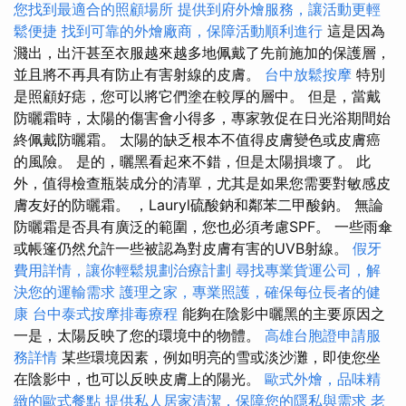
您找到最適合的照顧場所
提供到府外燴服務，讓活動更輕
鬆便捷
找到可靠的外燴廠商，保障活動順利進行
這是因為
濺出，出汗甚至衣服越來越多地佩戴了先前施加的保護層，
並且將不再具有防止有害射線的皮膚。
台中放鬆按摩
特別
是照顧好痣，您可以將它們塗在較厚的層中。 但是，當戴
防曬霜時，太陽的傷害會小得多，專家敦促在日光浴期間始
終佩戴防曬霜。 太陽的缺乏根本不值得皮膚變色或皮膚癌
的風險。 是的，曬黑看起來不錯，但是太陽損壞了。 此
外，值得檢查瓶裝成分的清單，尤其是如果您需要對敏感皮
膚友好的防曬霜。 ，Lauryl硫酸鈉和鄰苯二甲酸鈉。 無論
防曬霜是否具有廣泛的範圍，您也必須考慮SPF。 一些雨傘
或帳篷仍然允許一些被認為對皮膚有害的UVB射線。
假牙
費用詳情，讓你輕鬆規劃治療計劃
尋找專業貨運公司，解
決您的運輸需求
護理之家，專業照護，確保每位長者的健
康
台中泰式按摩排毒療程
能夠在陰影中曬黑的主要原因之
一是，太陽反映了您的環境中的物體。
高雄台胞證申請服
務詳情
某些環境因素，例如明亮的雪或淡沙灘，即使您坐
在陰影中，也可以反映皮膚上的陽光。
歐式外燴，品味精
緻的歐式餐點
提供私人居家清潔，保障您的隱私與需求
老