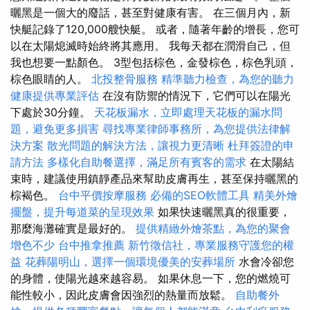
曬黑是一個大的廢話，甚至對健康有害。 在三個月內，新
快艇記錄了120,000艘快艇。 或者，隨著年齡的增長，您可
以在太陽熄滅時始終將其應用。 我每天都在潤滑自己，但
我也想要一點顏色。 3型包括棕色，金發棕色，棕色乳頭，
棕色眼睛的人。
北投整骨服務
精準聽力檢查，為您的聽力
健康提供專業評估
在沒有防禦的情況下，它們可以在陽光
下處於30分鐘。
天花板漏水，立即處理天花板的漏水問
題，避免更多損害
尋找專業律師事務所，為您提供法律解
決方案
散光問題的解決方法，讓視力更清晰
杜拜簽證的申
請方法
多樣化自助餐選擇，滿足所有賓客的需求
在太陽結
束時，建議使用鎮靜產品來幫助皮膚再生，甚至保持曬黑的
棕褐色。
台中平價按摩服務
必備的SEO軟體工具
精美外燴
擺盤，提升每道菜的呈現效果
如果快速曬黑真的很重要，
那麼海灘確實是最好的。
提供精緻外燴茶點，為您的聚會
增色不少
台中推拿推薦
新竹徵信社，專業服務守護您的權
益
花葬陽明山，選擇一個環境優美的安葬場所
水會冷卻您
的身體，使陽光越來越容易。 如果休息一下，您的燃燒可
能性較小，因此皮膚會因強烈的熱量而放鬆。
自助餐外