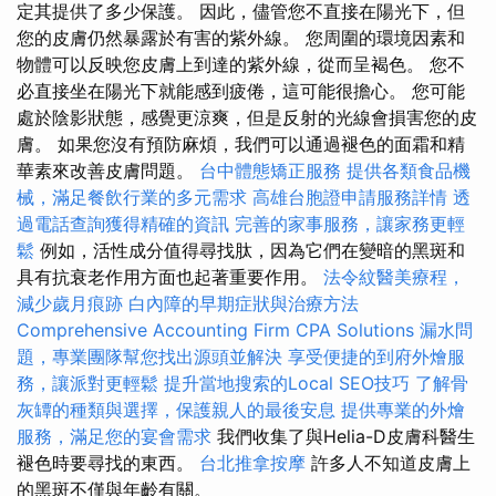
定其提供了多少保護。 因此，儘管您不直接在陽光下，但
您的皮膚仍然暴露於有害的紫外線。 您周圍的環境因素和
物體可以反映您皮膚上到達的紫外線，從而呈褐色。 您不
必直接坐在陽光下就能感到疲倦，這可能很擔心。 您可能
處於陰影狀態，感覺更涼爽，但是反射的光線會損害您的皮
膚。 如果您沒有預防麻煩，我們可以通過褪色的面霜和精
華素來改善皮膚問題。
台中體態矯正服務
提供各類食品機
械，滿足餐飲行業的多元需求
高雄台胞證申請服務詳情
透
過電話查詢獲得精確的資訊
完善的家事服務，讓家務更輕
鬆
例如，活性成分值得尋找肽，因為它們在變暗的黑斑和
具有抗衰老作用方面也起著重要作用。
法令紋醫美療程，
減少歲月痕跡
白內障的早期症狀與治療方法
Comprehensive Accounting Firm CPA Solutions
漏水問
題，專業團隊幫您找出源頭並解決
享受便捷的到府外燴服
務，讓派對更輕鬆
提升當地搜索的Local SEO技巧
了解骨
灰罈的種類與選擇，保護親人的最後安息
提供專業的外燴
服務，滿足您的宴會需求
我們收集了與Helia-D皮膚科醫生
褪色時要尋找的東西。
台北推拿按摩
許多人不知道皮膚上
的黑斑不僅與年齡有關。