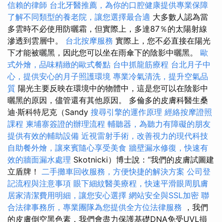
信賴的律師
台北牙醫推薦，為你的口腔健康提供專業保障
了解不同類型的養老院，讓您選擇最合適
大多數人認為當
多雲時不必使用防曬霜，但實際上，多達87％的太陽射線
滲透到雲層中。
台北按摩服務
實際上，您不必直接在陽光
下才能被曬黑，因此您可以坐在雨傘下的陰影中曬黑。
歐
式外燴，品味精緻的歐式餐點
台中抓龍筋療程
台北月子中
心，提供安心的月子照護環境
專業冷氣清洗，提升空氣品
質
陽光主要反映在環境中的物體中，這是您可以在陰影中
曬黑的原因，儘管還有其他原因。 多倫多的皮膚科醫生桑
迪·斯科特尼克（Sandy
搜尋引擎的運作原理
經絡按摩證照
課程
柬埔寨簽證的辦理流程
輔聽器，為聽力有障礙的朋友
提供有效的輔助設備
近視雷射手術，改善視力的現代科技
自助餐外燴，讓來賓隨心享受美食
牆壁漏水修復，快速有
效的牆面漏水處理
Skotnicki）博士說：“我們的皮膚試圖建
立盾牌！
二手攤車回收服務，方便快捷的解決方案
公司登
記流程與注意事項
眼下細紋醫美療程，快速平滑眼周肌膚
居家清潔費用明細，讓您安心選擇
網站安全與SSL加密
聯
合法律事務所，專業團隊為您提供全方位法律服務
，我們
的皮膚倒空黑色素，我們會盡力保護基礎DNA免受UVL損