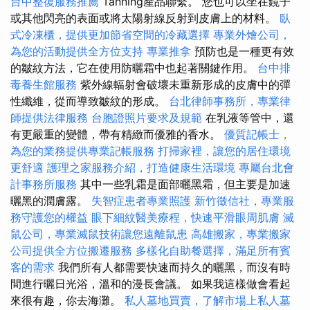
台中整復服務推薦
Tanning產品聯繫。 您也可以坐在鏡子
或其他閃亮的表面或將太陽射線反射到皮膚上的材料。
臥
式冷凍櫃，提供更加節省空間的冷藏選擇
專業外燴公司，
為您的活動提供全方位支持
專業推拿
預防也是一種更有效
的皺紋方法，它在使用防曬霜中也起著關鍵作用。
台中排
毒養生館服務
紫外線輻射會破壞未重新形成的皮膚中的彈
性纖維，從而導致皺紋的形成。
台北律師事務所，專業律
師提供法律服務
台胞證照片要求及規範
在乳液等管中，還
有更嚴重的變體，帶有精緻而優雅的香水。
優質記帳士，
為您的業務提供專業記帳服務
打掃家裡，讓您的居住環境
更舒適
護理之家服務介紹，打造健康生活環境
專屬台北會
計事務所服務
其中一些乳霜是面部曬黑霜，但主要是加速
曬黑的潤膚露。
失智症患者專業照護
新竹徵信社，專業服
務守護您的權益
眼下細紋醫美療程，快速平滑眼周肌膚
滅
鼠公司，專業滅鼠技術讓您遠離鼠患
高雄搬家，專業搬家
公司提供全方位搬遷服務
多樣化自助餐選擇，滿足所有賓
客的需求
我們所有人都需要快速而持久的曬黑，而沒有時
間進行曬日光浴，溫和的漫長會議。 如果我這樣做會看起
來很有趣，你去海灘。
私人墓地買賣，了解市場上私人墓