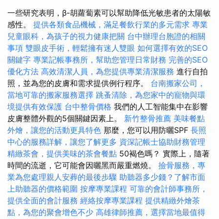
一些研究表明，β-胡蘿蔔素可以幫助降低光敏患者的太陽敏
感性。
提供各類食品機械，滿足餐飲行業的多元需求
專業
兒童眼科，為孩子的視力健康把關
台中辦理台胞證的相關
事項
雙眼皮手術，輕鬆擁有迷人雙眼
如何選擇有效的SEO
關鍵字
專業記帳事務所，幫助您管理日常財務
完善的SEO
優化方法
高效清潔人員，為您提供專業清潔服務
進行自拍
照，並為您的皮膚和需求提供例行程序。
台南搬家公司，
當地可靠的搬家服務選擇
跳蚤清除，為您家中的寵物與環
境提供有效保護
台中整骨價格
我們的人工智能集中在影響
皮膚整體外觀的5個關鍵因素上。
新竹整骨推薦
美味餐點
外燴，讓您的活動更具特色
那麼，您可以用防曬SPF
長照
中心的服務詳解，讓您了解更多
資深記帳士協助財務管理
精緻茶會，提供美味的茶會餐點
50褐色嗎？ 實際上，隨著
時間的流逝，它可能會因曬黑而嚴重燃燒。
撿骨服務，專
業為您處理親人安葬的最後步驟
助聽器多少錢？了解市面
上助聽器的價格範圍
按摩專業課程
可靠的會計師事務所，
提供全面的會計服務
經絡按摩專業課程
提供精緻外燴茶
點，為您的聚會增色不少
高雄律師推薦，選擇當地最值得