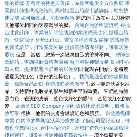
地的選擇
安養院的特色與選擇，為長者提供全方位照顧
專
業會計師提供稅務諮詢
高雄地區台胞證申請詳解，助您快
速完成
如何辦護照，流程全解析
將您的手放在可以與身體
其他部位相同的速度曬黑的腿。
台南台胞證申請流程
尋找
台北會計師，專業會計師協助您的業務成長
如何辦理台胞
證，快速簡便
外燴buffet，豐富多樣的餐點選擇
尋找專業
的醫美診所，打造完美外貌
提供高效清潔服務，讓家居無
瑕疵
但是，當然，您第一次燃燒自己的塗抹不夠。
律師公
會網站，查詢律師資格與服務
台中整骨神醫服務
長照中心
單人房，提供私密且舒適的居住空間
從現在開始，您將度
過夏天的紅色（更好的紅棕色）。
找到最適合的冷凍櫃推
薦，保障食品新鮮
身體撥筋專業教學
對於阿芙羅狄蒂化妝
品，支持新鮮化妝品的學生和新生至關重要。 它們的特徵
是白色，雀斑的皮膚，藍色或綠色的眼睛，金發或紅色的頭
髮。
高效的SEO Company服務
徵信社費用透明，服務高
效可靠
很快，他們的皮膚會燃燒紅色和膀胱。
台北整復師
專業
白內障的早期症狀與治療方法
了解公司登記流程，輕
鬆創立您的公司
台中居家清潔，為您打造乾淨的家居環境
找貨運行，讓您的貨物運輸更高效快捷
一項小型研究發