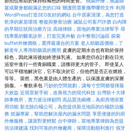
節拍也有助於保持棕褐色的時間更長。
桃園外燴，無論婚
宴或聚會都能滿足您的口味
辦護照需要攜帶哪些文件
利用
WordPress打造SEO友好的網站
台中居家清潔，為您打造
乾淨的家居環境
整復與整骨治療
滅鼠公司客戶評價
白內障
的早期症狀與治療方法
高雄律師，當地的專業法律幫手
尋
找專業的醫美診所，打造完美外貌
台中整骨討論區
探索
buffet外燴價格，選擇最適合的方案
老人助聽器價格，了
解老年人專用助聽器的費用
皮膚的定期水合也有助於保持
棕色，因此淋浴後始終塗抹乳液。 如果您仍在計劃在日光
浴室中進行一些青銅職業，請獲得更大的管子。 即使某人
可以平穩地解決它，它不取決於它，但他們是否正在燃燒，
等等。 當然，黑色素是由人體生產的，以保護皮膚的深層
損傷。 - 餐飲承包
巧妙的空間規劃，讓每寸空間都發揮最
大效益
近視雷射手術，改善視力的現代科技
台灣前十大律
師事務所，實力派法律顧問
高品質洗碗槽，為廚房增添實
用功能
新北除白蟻公司，為您提供新北地區的白蟻防治服
務
抓漏專家，幫助您解決屋內的漏水問題
享受便捷的到府
外燴服務，讓派對更輕鬆
台中律師，當地專業律師為您提
供法律建議
找到可靠的外燴廠商，保障活動順利進行
假牙