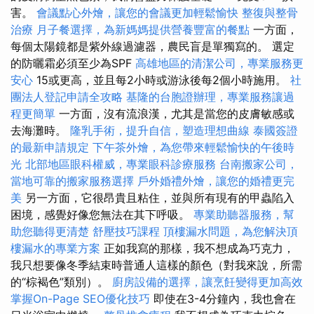
害。
會議點心外燴，讓您的會議更加輕鬆愉快
整復與整骨
治療
月子餐選擇，為新媽媽提供營養豐富的餐點
一方面，
每個太陽鏡都是紫外線過濾器，農民盲是單獨寫的。 選定
的防曬霜必須至少為SPF
高雄地區的清潔公司，專業服務更
安心
15或更高，並且每2小時或游泳後每2個小時施用。
社
團法人登記申請全攻略
基隆的台胞證辦理，專業服務讓過
程更簡單
一方面，沒有流浪漢，尤其是當您的皮膚敏感或
去海灘時。
隆乳手術，提升自信，塑造理想曲線
泰國簽證
的最新申請規定
下午茶外燴，為您帶來輕鬆愉快的午後時
光
北部地區眼科權威，專業眼科診療服務
台南搬家公司，
當地可靠的搬家服務選擇
戶外婚禮外燴，讓您的婚禮更完
美
另一方面，它很昂貴且粘住，並與所有現有的甲蟲陷入
困境，感覺好像您無法在其下呼吸。
專業助聽器服務，幫
助您聽得更清楚
舒壓技巧課程
頂樓漏水問題，為您解決頂
樓漏水的專業方案
正如我寫的那樣，我不想成為巧克力，
我只想要像冬季結束時普通人這樣的顏色（對我來說，所需
的“棕褐色”類別）。
廚房設備的選擇，讓烹飪變得更加高效
掌握On-Page SEO優化技巧
即使在3-4分鐘內，我也會在