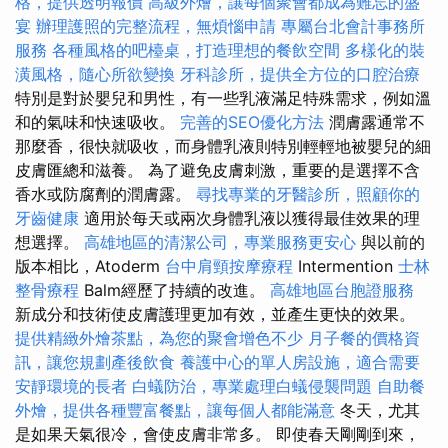
格，提供透明報價
高級外燴，讓每個聚會都成為難忘的盛
宴
辦理護照的完整流程，無煩惱申請
專屬台北會計事務所
服務
各種風格的吧檯桌，打造理想的餐飲空間
多樣化的裝
潢風格，隨心所欲變換
牙科診所，提供全方位的口腔治療
特別是對於嬰兒和男性，有一些乳液滿足特殊需求，例如溫
和的氣味和快速吸收。
完善的SEO優化方法
潤膚露通常不
那麼香，很快就吸收，而身體乳液則特別輕輕地被嬰兒的細
皮膚匯總和滋養。 為了避免皮膚刺激，重要的是選擇不含
香水或防腐劑的潤膚露。
尋找專業的牙醫診所，照顧你的
牙齒健康
適用於每天或兩次身體乳液以獲得最佳效果的理
想選擇。
高雄地區的清潔公司，專業服務更安心
與以前的
版本相比，Atoderm
台中肩頸按摩療程
Intermention
士林
整骨療程
Balm經歷了持續的改進。
高雄地區台胞證服務
新成分和技術使皮膚護理更加有效，並產生更快的效果。
提供精緻外燴茶點，為您的聚會增色不少
月子餐的價格資
訊，讓您規劃產後飲食
養護中心的單人房設施，適合需要
安靜環境的長者
白蟻防治，專業處理白蟻侵襲問題
自助餐
外燴，提供各種豐富餐點，讓每個人都能滿意
冬天，尤其
是如果天氣很冷，會使皮膚非常多。 即使春天剛剛到來，