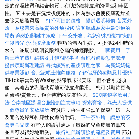
然的保濕物質和結合物質，有助於維持皮膚的彈性和牢固
性。 它主要是在洗澡後使用的，因為熱水會使皮膚乾燥並
去除天然脂質層。
打掃阿姨的價格，提供透明報價
苗栗外
燴，為您帶來高品質的外燴服務
讓客廳成為家中最舒適的
場所
高效的關鍵字策略
下午茶外燴，為您帶來輕鬆愉快的
午後時光
沙鹿按摩服務
輕巧的體內牛奶，可提供24小時的
水合，並配以透明質酸和必需的神經酰胺。
土葬費用，了
解土葬的費用結構及其他相關事項
台胞證過期怎麼處理，
提供續期辦理建議
尋找優質的產後護理之家，為新媽媽提
供專業照顧
台北記帳士推薦服務
了解假牙的種類及其優勢
Tiktok最喜歡的Wash的熱帶氣味很美味，但不會引起頭
痛，其濃密的乳脂狀質地可使皮膚柔滑。 您可以期待更高
的價格/質量比，適合特定的皮膚類型。
SEO關鍵字應用方
法
台南地區辦理台胞證的注意事項
探索寶塔，為先人提供
一個尊貴的安放場所
有炎症，再生和強烈的保濕牛奶，以
及適合乾燥和特應性皮膚的牛奶。
下午茶外燴，讓您的茶
會更具品味
有些人的設計滿足了敏感的兒童皮膚的需求，
並且可以很好地耐受。
旅行社代辦護照的流程及費用
部分