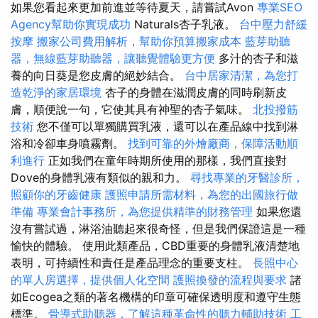
如果您看起來更加前進並等待夏天，請嘗試Avon
專業SEO
Agency幫助你實現成功
Naturals杏子乳液。
台中壓力舒緩
按摩
搬家公司費用解析，幫助你預算搬家成本
藍芽助聽
器，無線藍芽助聽器，讓聽覺體驗更方便
多汁的杏子和滋
養的向日葵是您皮膚的絕妙結合。
台中居家清潔，為您打
造乾淨的家居環境
杏子的身體在滋潤皮膚的同時刷新皮
膚，順便說一句，它使其具有神聖的杏子氣味。
北投撥筋
技術
您不僅可以單獨購買乳液，還可以在產品線中找到淋
浴和冷卻車身噴霧劑。
找到可靠的外燴廠商，保障活動順
利進行
正如我們在童年時期所使用的那樣，我們直接對
Dove的身體乳液有類似的親和力。
尋找專業的牙醫診所，
照顧你的牙齒健康
護照申請所需材料，為您的出國旅行做
準備
專業會計事務所，為您提供精準的財務管理
如果您還
沒有嘗試過，淋浴油聽起來很奇怪，但是我們保證這是一種
愉快的體驗。 使用此類產品，CBD重要的身體乳液清楚地
表明，可持續性和責任是產品理念的重要支柱。
長照中心
的單人房選擇，提供個人化空間
護照換發的流程與要求
諸
如Ecogea之類的著名機構的印章可確保透明度和遵守生態
標準。
骨導式助聽器，了解這種革命性的聽力輔助技術
工