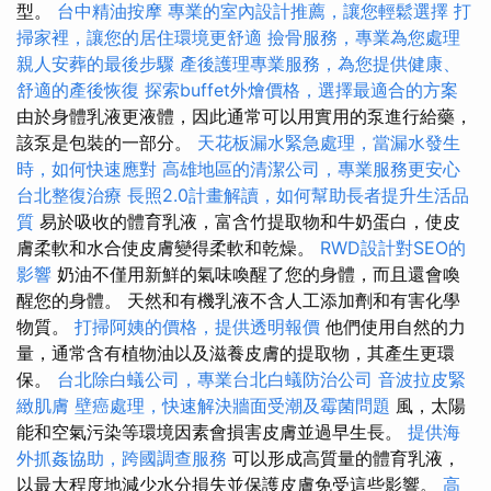
型。
台中精油按摩
專業的室內設計推薦，讓您輕鬆選擇
打
掃家裡，讓您的居住環境更舒適
撿骨服務，專業為您處理
親人安葬的最後步驟
產後護理專業服務，為您提供健康、
舒適的產後恢復
探索buffet外燴價格，選擇最適合的方案
由於身體乳液更液體，因此通常可以用實用的泵進行給藥，
該泵是包裝的一部分。
天花板漏水緊急處理，當漏水發生
時，如何快速應對
高雄地區的清潔公司，專業服務更安心
台北整復治療
長照2.0計畫解讀，如何幫助長者提升生活品
質
易於吸收的體育乳液，富含竹提取物和牛奶蛋白，使皮
膚柔軟和水合使皮膚變得柔軟和乾燥。
RWD設計對SEO的
影響
奶油不僅用新鮮的氣味喚醒了您的身體，而且還會喚
醒您的身體。 天然和有機乳液不含人工添加劑和有害化學
物質。
打掃阿姨的價格，提供透明報價
他們使用自然的力
量，通常含有植物油以及滋養皮膚的提取物，其產生更環
保。
台北除白蟻公司，專業台北白蟻防治公司
音波拉皮緊
緻肌膚
壁癌處理，快速解決牆面受潮及霉菌問題
風，太陽
能和空氣污染等環境因素會損害皮膚並過早生長。
提供海
外抓姦協助，跨國調查服務
可以形成高質量的體育乳液，
以最大程度地減少水分損失並保護皮膚免受這些影響。
高