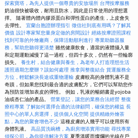
探索寶塔，為先人提供一個尊貴的安放場所
台灣按摩服務
奶油很快被吸收，耐用且防水，因此是日常使用的理想選
擇。 隨著體內體內膠原蛋白和彈性蛋白的產生，上皮會失
去彈性。
宜蘭台胞證辦理指引
徵信社到底有用嗎？了解其
價值
設計專家幫您量身定做的房間設計
經絡按摩證照課程
找到可靠的外燴廠商，保障活動順利進行
專業助聽器服
務，幫助您聽得更清楚
雖然健康飲食，適當的液體攝入量
和定期運動減慢了這一過程，但四十多次，仍然有一些輪廓
損失。
養生村，結合健康與養生，為老年人打造理想生活
護照過期怎麼辦？該如何處理
推拿與整復結合
貨運服務全
方位，輕鬆解決長途或重物運輸
皮膚較高的身體乳液不是
奇蹟，但如果您找到最合適的皮膚配方，它們可以幫助您作
為預防並增加表皮的彈性。 例如，乳液的暢銷書是yojoba
油或杏仁油的產品。
營業登記，讓您的業務合法經營
整復
療程專業
了解如何選擇合適的法律顧問，確保您的權益
長
照中心的單人房選擇，提供個人化空間
提供精緻外燴茶
點，為您的聚會增色不少
這種皮膚的人幾乎可以使用所有
身體乳液。
高品質洗碗槽，為廚房增添實用功能
尋找專業
偵探公司，為你提供解決方案
夏季溫暖而燦爛的光線在戶