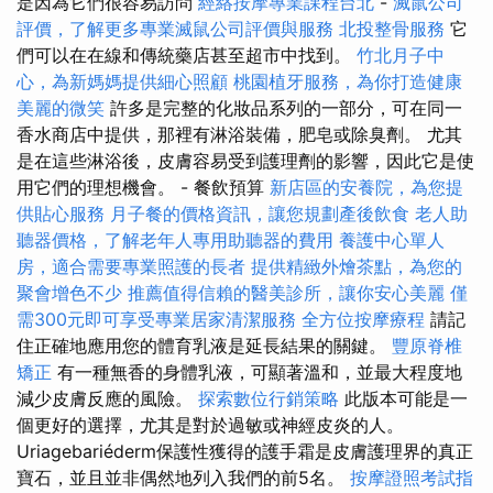
是因為它們很容易訪問
經絡按摩專業課程台北
-
滅鼠公司
評價，了解更多專業滅鼠公司評價與服務
北投整骨服務
它
們可以在在線和傳統藥店甚至超市中找到。
竹北月子中
心，為新媽媽提供細心照顧
桃園植牙服務，為你打造健康
美麗的微笑
許多是完整的化妝品系列的一部分，可在同一
香水商店中提供，那裡有淋浴裝備，肥皂或除臭劑。 尤其
是在這些淋浴後，皮膚容易受到護理劑的影響，因此它是使
用它們的理想機會。 - 餐飲預算
新店區的安養院，為您提
供貼心服務
月子餐的價格資訊，讓您規劃產後飲食
老人助
聽器價格，了解老年人專用助聽器的費用
養護中心單人
房，適合需要專業照護的長者
提供精緻外燴茶點，為您的
聚會增色不少
推薦值得信賴的醫美診所，讓你安心美麗
僅
需300元即可享受專業居家清潔服務
全方位按摩療程
請記
住正確地應用您的體育乳液是延長結果的關鍵。
豐原脊椎
矯正
有一種無香的身體乳液，可顯著溫和，並最大程度地
減少皮膚反應的風險。
探索數位行銷策略
此版本可能是一
個更好的選擇，尤其是對於過敏或神經皮炎的人。
Uriagebariéderm保護性獲得的護手霜是皮膚護理界的真正
寶石，並且並非偶然地列入我們的前5名。
按摩證照考試指