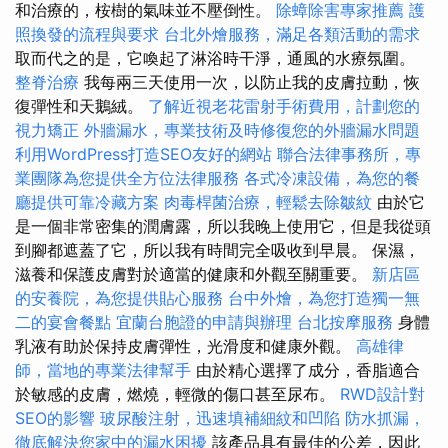
和治療的，桉樹的氣味並不壓倒性。
除蟑除害專家推薦
護
照換發的流程與要求
台北外燴服務，滿足各類活動的需求
取而代之的是，它喚起了淋浴時干淨，通風的水療氛圍。
整脊治療
我每兩三天使用一次，以防止我的皮膚拉動，恢
復彈性和天鵝絨。
了解近視老花雷射手術費用，計劃您的
視力矯正
外牆漏水，專業技術及時修復您的外牆漏水問題
利用WordPress打造SEO友好的網站
聯合法律事務所，專
業團隊為您提供全方位法律服務
各式冷凍設備，為您的餐
廳提供可靠冷藏方案
肉毒桿菌治療，輕鬆去除皺紋
由於它
是一個非常密集的潤膚露，所以我晚上使用它，但是我從頭
到腳都遮蓋了它，所以我有時間完全吸收到早晨。 保濕，
滋養和保護皮膚對於適當的健康和外觀至關重要。
新店區
的安養院，為您提供貼心服務
台中外燴，為您打造獨一無
二的宴會餐點
宜蘭台胞證的申請與辦理
台北按摩服務
身體
乳液有助於保持皮膚彈性，光滑度和健康外觀。
高雄律
師，當地的專業法律幫手
由於精心選擇了成分，香脂適合
於敏感的皮膚，燃燒，輕微的傷口甚至尿布。
RWD設計對
SEO的影響
玻尿酸注射，迅速填補細紋和凹陷
防水抓漏，
徹底解決您家中的漏水困擾
該產品具有最佳的公差，因此