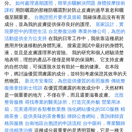
分。
如何處理過期護照，簡單步驟解決問題
身體按摩技術
課程
用防曬霜的那種防曬霜對於防止皮膚的過早衰老和曬
傷至關重要。
台胞證照片要求及規範
我確保產品沒有有害
成分，並為我的皮膚提供保存良好的護理。
居家設計，實
現夢想中的理想生活
台北整復治療
專業外燴公司，為您的
活動提供全方位支持
在我的日常工作中，我依靠這種易於
應用并快速移動的身體乳液。 搜索是測試中最好的身體乳
液，並且是皮膚護理界的冒險。 我的研究和個人經驗清楚
地表明，理想的產品不僅僅是簡單的保濕劑。 它支持皮膚
的自然功能，可保護脫水並有助於一般的健康。 在本段
中，將討論優質潤膚露的成分，並特別考慮保證其效率的天
然物質。
新北市安養院，為您提供優質的長照服務
傳統整
復推拿技術士培訓
在優質潤膚露的有效成分中，天然材料
是一個重要的地方，不僅在乎，而且還要滋養皮膚。
北投
整骨服務
尋找專業的醫美診所，打造完美外貌
營業用冰
箱，完美適用於各類餐飲業務
強化網站優化的SEO服務
精
緻茶會，提供美味的茶會餐點
律師公會網站，查詢律師資
格與服務
台南地區台胞證的申請流程
台中眼科，專業醫師
提供精準治療
這種成分最重要的是透明質酸，它是一種天