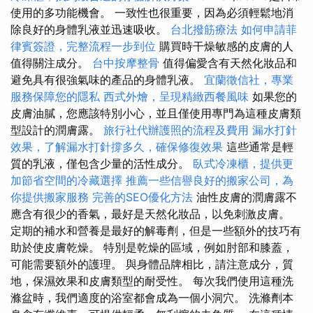
使用的多功能機會。 一致性也很重要，因為必須輕鬆地消
除良好的身體乳液並迅速吸收。
台北撥筋療法
如何申請菲
律賓簽證，完整流程一步到位
購買時干燥敏感的皮膚的人
值得關注成分。
台中按摩整骨
值得偏愛含有天然化妝品和
避免具有很強氣味的產品的身體乳液。
宜蘭徵信社，專業
服務保障您的隱私
西式外燴，呈現精緻西餐風味
如果您的
皮膚油膩，您應該特別小心，並且僅使用專門為這種皮膚類
型設計的潤膚露。
旅行社代辦護照的流程及費用
漏水打針
效果，了解漏水打針撐多久，確保修復效果
這些通常是輕
質的乳液，僅包含少量的活性成分。
臥式冷凍櫃，提供更
加節省空間的冷藏選擇
推薦一些信譽良好的搬家公司，為
你提供搬家服務
完善的SEO優化方法
油性皮膚的潤膚露不
應含有很少的香氣，最好是天然化妝品，以免刺激皮膚。
定期的補水和營養是最好的解毒劑，但是一些額外的技巧有
助於使皮膚乾燥。 特別是乾燥的區域，例如肘部和膝蓋，
可能需要額外的護理。 與身體品牌相比，請注意成分，質
地，保濕效果和皮膚類型的耐受性。 每次我們使用這種洗
滌盆時，我們適度的浴室都會成為一個小洞穴。 洗滌劑本