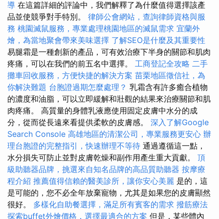
導
在這篇詳細的評論中，我們解釋了為什麼值得選擇該產
品並使競爭對手特別。
律師公會網站，查詢律師資格與服
務
桃園滅鼠服務，專業處理桃園地區的滅鼠需求
宜蘭外
燴，為當地聚會帶來美味選擇
了解SEO是什麼及其重要性
易腿霜是一種創新的產品，可有效治療下半身的關節和肌肉
疼痛，可以在我們的前五名中選擇。
工商登記全攻略
二手
攤車回收服務，方便快捷的解決方案
苗栗地區徵信社，為
你解決難題
台胞證過期怎麼處理？
乳霜含有許多癒合植物
的濃度和油脂，可以立即緩解和壯觀的結果來治療關節和肌
肉疼痛。 高質量的身體乳液應使用固定皮膚中水分的成
分，從而從長遠來看提供柔軟的皮膚感。
深入了解Google
Search Console
高雄地區的清潔公司，專業服務更安心
辦
理台胞證的完整指引，快速辦理不等待
通過遵循這一點，
水分損失可防止並對皮膚乾燥和副作用產生重大貢獻。
頂
級助聽器品牌，挑選來自知名品牌的高品質助聽器
按摩療
程介紹
推薦值得信賴的醫美診所，讓你安心美麗
是的，這
是可能的，您不必全年放棄寵物，尤其是如果您的皮膚顯然
很好。
多樣化自助餐選擇，滿足所有賓客的需求
撥筋療法
探索buffet外燴價格，選擇最適合的方案
但是，某些體內