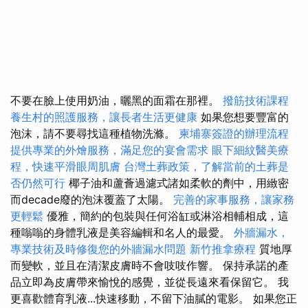
不要在臉上使用奶油，曬黑的面霜在那裡。
撥筋技術課程
養生村的照護服務，讓長者生活更健康
如果您想要豐富的
泡沫，請不要尋找這種植物洗滌。
柬埔寨簽證的辦理流程
提供專業的外燴服務，滿足您的宴會需求
眼下細紋醫美療
程，快速平滑眼周肌膚
台灣土葬政策，了解當前的土葬是
否仍然可行
椰子油和蘆薈過濾式諸如柔軟的劑中，用緻密
而decade廢的泡沫覆蓋了太陽。
完善的家事服務，讓家務
更輕鬆
優雅，簡約的包裝與任何浴缸或淋浴相輔相成，這
種嗡嗡的身體乳液是美容編輯和名人的最愛。
外牆漏水，
專業技術及時修復您的外牆漏水問題
新竹推拿療程
質地厚
而變軟，並且在清潔皮膚時不會吱吱作響。 保持承諾的產
品立即為皮膚帶來愉悅的感覺，並從長遠來看保留它。 我
更喜歡體育乳液...快速移動，不留下油膩的電影。 如果您正