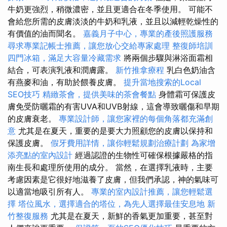
牛奶更強烈，稍微濃密，並且更適合在冬季使用。 可能不
會給您所需的皮膚淡淡的牛奶和乳液，並且以減輕乾燥性的
有價值的油而聞名。
嘉義月子中心，專業的產後照護服務
尋求專業記帳士推薦，讓您放心交給專家處理
整復師培訓
四門冰箱，滿足大容量冷藏需求
將兩個步驟與淋浴面霜相
結合，可表演乳液和潤膚露。
新竹推拿療程
乳白色奶油含
有燕麥和油，有助於餵養皮膚。
提升當地搜索的Local
SEO技巧
精緻茶會，提供美味的茶會餐點
身體霜可保護皮
膚免受防曬霜的有害UVA和UVB射線，這會導致曬傷和早期
的皮膚衰老。
專業設計師，讓您家裡的每個角落都充滿創
意
尤其是在夏天，重要的是要大力照顧您的皮膚以保持和
保護皮膚。
假牙費用詳情，讓你輕鬆規劃治療計劃
為家增
添亮點的室內設計
經過認證的生物性可確保根據嚴格的指
南生長和處理所使用的成分。 當然，在選擇乳液時，主要
考慮因素是它很好地滋養了皮膚，但我們承認，神的氣味可
以適當地吸引所有人。
專業的室內設計推薦，讓您輕鬆選
擇
塔位風水，選擇適合的塔位，為先人選擇最佳安息地
新
竹整復服務
尤其是在夏天，新鮮的香氣更加重要，甚至對