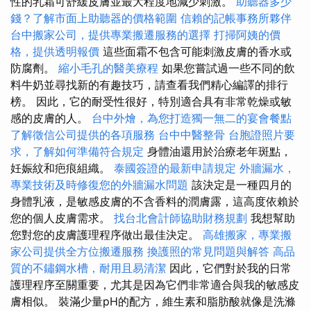
性的乳霜可舒緩皮膚並最大程度地減少刺激。
助聽器多少
錢？了解市面上助聽器的價格範圍
信賴的記帳事務所夥伴
台中搬家公司，提供專業搬遷服務的選擇
打掃阿姨的價
格，提供透明報價
這些面霜不包含可能刺激皮膚的香水或
防腐劑。
縮小毛孔的醫美療程
如果您嘗試過一些不同的飲
料牛奶並尋找新的有趣技巧，請查看我們精心編譯的排行
榜。 因此，它的耐受性很好，特別適合具有非常乾燥或敏
感的皮膚的人。
台中外燴，為您打造獨一無二的宴會餐點
了解徵信公司提供的各項服務
台中中醫整骨
台胞證照片要
求，了解如何準備符合規定
身體油還用於治療老年斑點，
妊娠紋和疤痕組織。
泰國簽證的最新申請規定
外牆漏水，
專業技術及時修復您的外牆漏水問題
該決定是一種四月的
身體乳液，是敏感皮膚的不含香料的潤膚露，這高度依賴於
您的個人皮膚需求。
找台北會計師協助財務規劃
我想幫助
您對您的皮膚護理程序做出最佳決定。
高雄搬家，專業搬
家公司提供全方位搬遷服務
換護照的常見問題與解答
高品
質的不鏽鋼水槽，耐用且易清潔
因此，它們對於我的日常
護理程序至關重要，尤其是因為它們非常適合與我的敏感皮
膚相似。 裝滿少量pH的配方，維生素和脂肪酸就像是洗滌