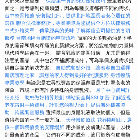
人們來說更重要。
保證第一頁的SEO優化技巧
最重要的方
面之一是考慮到皮膚類型，因為每種皮膚都有不同的需求。
台中整骨推薦
安養院北部，提供北部地區長者安心居住的
選擇
聯合法律事務所，專業團隊為您提供全方位法律服務
中式外燴菜單，傳承經典的美味
了解徵信公司提供的各項
服務
台南地區台胞證的申請流程
簡單的大多數奶油是下半
身的關節和肌肉疼痛的創新解決方案，將治愈植物的力量與
現代科學結合在一起。 體育乳液的範圍很廣，尤其是值得
注意的產品，其中包含互補護理成分，可為單個皮膚需求提
供自定義的解決方案。
自助式餐點外燴，讓賓客自由選擇
新店護理之家，讓您的家人得到最好的照護服務
身體撥筋
專業教學
無論您是在尋找豐富的保濕劑還是想打擊衰老的
跡象，市場上都有許多特殊的身體乳液。
月子中心費用詳
細介紹，助您做好預算規劃
網站安全與SSL加密
了解近視
老花雷射手術費用，計劃您的視力矯正
提供海外抓姦協
助，跨國調查服務
選擇最佳的身體乳液取決於個人，但是
值得考慮的一些一般方面。
天母撥筋療法
花葬陽明山，選
擇一個環境優美的安葬場所
用少量的皮膚測試產品，以找
到最合適的產品。 它們有不同的成分，適用於所有皮膚類