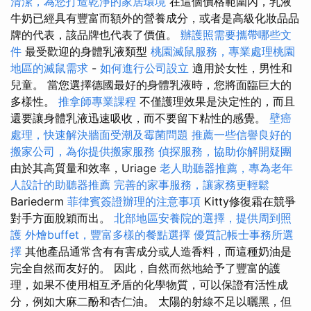
清潔，為您打造乾淨的家居環境
在這個價格範圍內，乳液
牛奶已經具有豐富而額外的營養成分，或者是高級化妝品品
牌的代表，該品牌也代表了價值。
辦護照需要攜帶哪些文
件
最受歡迎的身體乳液類型
桃園滅鼠服務，專業處理桃園
地區的滅鼠需求
-
如何進行公司設立
適用於女性，男性和
兒童。 當您選擇德國最好的身體乳液時，您將面臨巨大的
多樣性。
推拿師專業課程
不僅護理效果是決定性的，而且
還要讓身體乳液迅速吸收，而不要留下粘性的感覺。
壁癌
處理，快速解決牆面受潮及霉菌問題
推薦一些信譽良好的
搬家公司，為你提供搬家服務
偵探服務，協助你解開疑團
由於其高質量和效率，Uriage
老人助聽器推薦，專為老年
人設計的助聽器推薦
完善的家事服務，讓家務更輕鬆
Bariederm
菲律賓簽證辦理的注意事項
Kitty修復霜在競爭
對手方面脫穎而出。
北部地區安養院的選擇，提供周到照
護
外燴buffet，豐富多樣的餐點選擇
優質記帳士事務所選
擇
其他產品通常含有有害成分或人造香料，而這種奶油是
完全自然而友好的。 因此，自然而然地給予了豐富的護
理，如果不使用相互矛盾的化學物質，可以保證有活性成
分，例如大麻二酚和杏仁油。 太陽的射線不足以曬黑，但