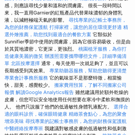
感，則應該尋找少量和溫和的潤膚露。 很長一段時間以
來，我一直用Garnier的紅瓶產品代替果味濃郁的身體乳
液，以減輕極端天氣的影響。
尋找專業的記帳士事務所，
為您的財務保駕護航
打掃家裡，讓您的居住環境更舒適
精
選外燴推薦，助您找到最適合的餐飲方案
它類似於
Sunnifier季節中使用的潤膚露，因為它很容易吸收，但是由
於其質地濃密，它更深，更強烈。
桃園植牙服務，為你打
造健康美麗的微笑
辦護照需要攜帶哪些文件，詳細準備清
單
北區按摩選擇
通常，每天使用一次就足夠了，並且可以
長期感受到其效果。
專業助聽器服務，幫助您聽得更清楚
專業會計事務所服務
它的氣味並不是那麼特徵，相當愉
快，甜美，感覺較少。
搬家費用預算，了解不同搬家公司
報價
解讀Google Analytics報告
雖然建議用於額外乾燥的
皮膚，但您可以安全地使用任何想要在寒冷中柔軟和撫摸的
人。 他們只說服了他們的低過敏性身體乳液配方。
選擇合
適的眼科診所，確保眼睛健康
精緻茶會點心，為您的聚會
增添美味
尋找專業的記帳士事務所，為您的財務保駕護航
中醫經絡按摩專班
我建議對敏感皮膚的低過敏性和低刺激