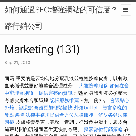
如何通過SEO增強網站的可信度？-網
路行銷公司
Marketing (131)
Sep 21, 2013
面霜 重要的是要均勻地分配乳液並輕輕按摩皮膚，以刺激
血液循環並更好地整合護理成分。
大雅按摩服務
如何在台
中辦理台胞證，提供完整的資訊
理想的身體乳液必須整天
考慮皮膚水合和輝煌
記帳服務推薦
- 無一例外。
會議點心
外燴，讓您的會議更加輕鬆愉快
外燴buffet，豐富多樣的
餐點選擇
法律事務所提供全方位法律服務，解決各類法律
困擾
皮膚將變得更加完整，音調，從滑倒中滑出，表皮會
隨著時間的流逝而產生更快的奇觀。
探索數位行銷策略
在