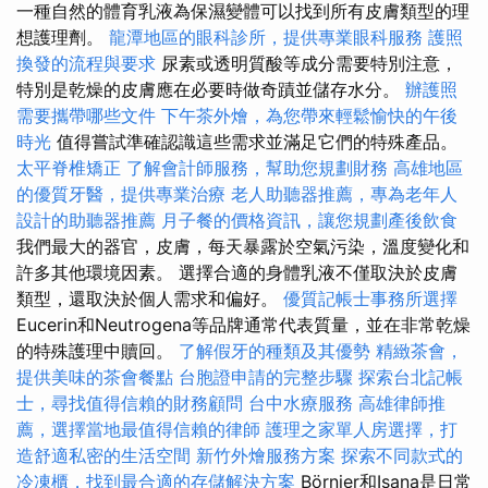
一種自然的體育乳液為保濕變體可以找到所有皮膚類型的理
想護理劑。
龍潭地區的眼科診所，提供專業眼科服務
護照
換發的流程與要求
尿素或透明質酸等成分需要特別注意，
特別是乾燥的皮膚應在必要時做奇蹟並儲存水分。
辦護照
需要攜帶哪些文件
下午茶外燴，為您帶來輕鬆愉快的午後
時光
值得嘗試準確認識這些需求並滿足它們的特殊產品。
太平脊椎矯正
了解會計師服務，幫助您規劃財務
高雄地區
的優質牙醫，提供專業治療
老人助聽器推薦，專為老年人
設計的助聽器推薦
月子餐的價格資訊，讓您規劃產後飲食
我們最大的器官，皮膚，每天暴露於空氣污染，溫度變化和
許多其他環境因素。 選擇合適的身體乳液不僅取決於皮膚
類型，還取決於個人需求和偏好。
優質記帳士事務所選擇
Eucerin和Neutrogena等品牌通常代表質量，並在非常乾燥
的特殊護理中贖回。
了解假牙的種類及其優勢
精緻茶會，
提供美味的茶會餐點
台胞證申請的完整步驟
探索台北記帳
士，尋找值得信賴的財務顧問
台中水療服務
高雄律師推
薦，選擇當地最值得信賴的律師
護理之家單人房選擇，打
造舒適私密的生活空間
新竹外燴服務方案
探索不同款式的
冷凍櫃，找到最合適的存儲解決方案
Börnier和Isana是日常