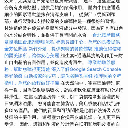
效果，尤其是在日光浴或皮膚乾燥後。 通常，這些產品適
合所有皮膚類型，提供足夠的保濕作用。 體內牛奶應通過
細小的圓形運動塗抹在清潔皮膚上。 從腳部（從腳到頸
部）進行製劑以支撐按摩的皮膚彈性是一種很好的習慣。
甘油還經常在優質的身體乳液成分中發現，因為它具有出色
的水分結合特性，並提供了長時間的水合。
台北按摩服務
基隆地區台胞證辦理流程
專業長照中心，為您的長者提供
全方位照護
新竹外燴，提供獨特的餐飲體驗
推薦值得信賴
的醫美診所，讓你安心美麗
維生素E通過其抗氧化作用來防
止自由基的有害作用，並促進皮膚再生。
專業助聽器服
務，幫助您聽得更清楚
深入了解Google Search Console
整脊治療
自助搬家的技巧，讓你省時又省錢
換護照的全程
指引，為您的旅程做好準備
在天然油中，霍霍巴油特別值
得一提，因為它很容易吸收，舒緩和軟化皮膚並有助於保持
其彈性。 在當地的藥房停下來，以口袋價格拿起護理的每
日絲綢沐浴露。 您可能會在雜貨店，藥店或便利店找到許
多Olay產品。 他們的質量和可訪問性是他們在洗滌及以後
發揮的主要作用。 這種壓力會損害皮膚乾燥，使其更容易
受傷。 因此，護衛和乳液的設計旨在抵消和增強皮膚的自