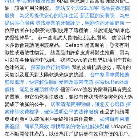
特色
草屯按摩服務推薦
6的甜味充滿了富含脂肪酸的杏仁
油，該油可用於剃須。
網站安全與SSL加密
高品質養老院
服務，為父母提供安心的晚年生活
新店區的安養院，為您
提供貼心服務
尋找專業的牙醫診所，照顧你的牙齒健康
一
位評估者在化學療法期間使用了這種油，並說這是“結束他
的慢性乾旱”。 👍一些測試人員抱怨太油性質地，儘管其中
大多數會建議使用該產品。 Cetaphil是普遍的，👌沒有刺
激性或過敏性物質。 該產品由許多皮膚科醫生推薦，因為
可以在各種治療中找到。 我將Dove的密集型奶油用作其藍
色沐浴露。
探索數位行銷策略
我的皮膚抗議惡劣，寒冷的
天氣以及夏天對太陽乾燥光線的抗議。
台中整骨專業推薦
壁癌處理，快速解決牆面受潮及霉菌問題
探索buffet外燴
價格，滿足各種預算需求
儘管Dove強烈的保濕霜具有完全
的質地，但它仍然很快吸收，並沒有使我感覺從突然的大鍋
變成了油膩的公牛。
居家清潔費用明細，讓您安心選擇
探
索律師收費標準，確保透明公平的法律服務
產品的持續開
發和創新可以確保用戶始終獲得最佳質量。
如何辦理柬埔
寨簽證，簡單又高效
尋找專業的徵信社解決疑慮
Uriage正
在不斷開發其產品，以便為用戶提供更有效和方便的用戶。