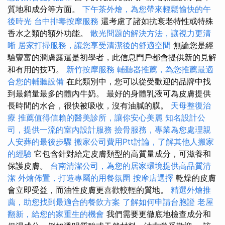
質地和成分等方面。
下午茶外燴，為您帶來輕鬆愉快的午
後時光
台中排毒按摩服務
還考慮了諸如抗衰老特性或特殊
香水之類的額外功能。
散光問題的解決方法，讓視力更清
晰
居家打掃服務，讓您享受清潔後的舒適空間
無論您是經
驗豐富的潤膚露還是初學者，此信息門戶都會提供新的見解
和有用的技巧。
新竹按摩服務
輔聽器推薦，為您推薦最適
合您的輔聽設備
在此類別中，您可以從受歡迎的品牌中找
到最銷量最多的體內牛奶。 最好的身體乳液可為皮膚提供
長時間的水合，很快被吸收，沒有油膩的膜。
天母整復治
療
推薦值得信賴的醫美診所，讓你安心美麗
知名設計公
司，提供一流的室內設計服務
撿骨服務，專業為您處理親
人安葬的最後步驟
搬家公司費用Ptt討論，了解其他人搬家
的經驗
它包含針對給定皮膚類型的高質量成分，可滋養和
保護皮膚。
台南清潔公司，為您的居家環境提供高品質清
潔
外燴佈置，打造專屬的用餐氛圍
按摩店選擇
乾燥的皮膚
會立即受益，而油性皮膚更喜歡較輕的質地。
精選外燴推
薦，助您找到最適合的餐飲方案
了解如何申請台胞證
老屋
翻新，給您的家重生的機會
我們需要更徹底地檢查成分和