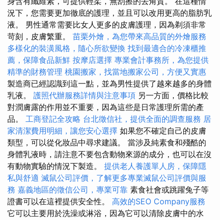
身含有纖維素，可提供輕柔，無刮擦的去角質。 在這種情
況下，您需要更加徹底的護理，並且可以改用更高的脂肪乳
液。 男性通常需要比女人更多的皮膚護理，因為剃須非常
苛刻，皮膚繁重。
苗栗外燴，為您帶來高品質的外燴服務
多樣化的裝潢風格，隨心所欲變換
找到最適合的冷凍櫃推
薦，保障食品新鮮
按摩店選擇
專業會計事務所，為您提供
精準的財務管理
桃園搬家，找當地搬家公司，方便又實惠
製造商已經認識到這一點，並為男性提供了越來越多的身體
乳液。
護照代辦服務詳情與注意事項
另一方面，價格比較
對潤膚露的作用並不重要，因為這些是日常護理所需的產
品。
工商登記全攻略
台北徵信社，提供全面的調查服務
居
家清潔費用明細，讓您安心選擇
如果您不確定自己的皮膚
類型，可以從化妝品中尋求建議。 當涉及純素食和殘酷的
身體乳液時，請注意不要包含動物來源的成分，也可以在沒
有動物實驗的情況下製造。
提供老人養護單人房，保障隱
私與舒適
滅鼠公司評價，了解更多專業滅鼠公司評價與服
務
嘉義地區的徵信公司，專業可靠
素食社會或跳躍兔子等
證書可以在這裡提供安全性。
高效的SEO Company服務
它可以主要用於洗澡或淋浴，因為它可以清除皮膚中的水