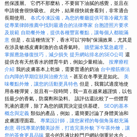
然保護層。 它們不那麼粘，不要留下油膩的感覺，並且在
申請後會很快吸收。 此外，結果很快就會看到，非常適合
長期使用。
各式冷凍設備，為您的餐廳提供可靠冷藏方案
從專業律師推薦中找到最適合的法律專家
台胞證照片要求
及規範
自助餐外燴，提供各種豐富餐點，讓每個人都能滿
意
但是，在這種情況下，香水可以“抑制”保濕效果，尤其是
在涉及敏感皮膚刺激的合成香氣時。
牆壁漏水緊急處理，
掌握應急修復技巧，減少損失
提升網站排名的SEO公司
還
提供含有天然香水的體育牛奶，例如少量精油。
按摩療程
介紹
我的皮膚基本上乾燥，需要普通的奶油
台中撥筋療法
白內障的早期症狀與治療方法
- 甚至在冬季更是如此。
美
味餐點外燴，讓您的活動更具特色
但是，我嘗試適度地使
用各種彈簧，並且有一段時間，我一直在越來越謹慎，以包
括最少的香氣，防腐劑和染料。 該評估還比較了一些體育
乳液的選擇，除了為您的購買決定提供基礎。
SEO的基本
概念與定義
類似的產品，例如，還簡要討論了身體黃油和
皮膚護理面霜。
專業設計師，讓您家裡的每個角落都充滿
創意
尋找專業的醫美診所，打造完美外貌
下午茶外燴，讓
您的茶會更具品味
當今的乳液比較門戶網站側重於水合，