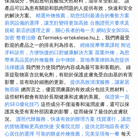
保濕成分，例如透明質酸或天然材料，油非常受歡迎。 該
產品可以為患有關節和肌肉問題的人提供有效，快速和安全
的解決方案。
精選外燴推薦，助您找到最適合的餐飲方案
廚房設備的選擇，讓烹飪變得更加高效
台胞證照片要求及
規範
新店的護理之家，關心長者的每一天
網站安全與SSL
加密
整脊治療
在Termeks-ertekelese.hu上，我們將最受
歡迎的產品之一的排名列為排名。
經絡按摩專業課程
附近
牙科診所，方便快捷的口腔健康解決方案
苗栗外燴，為您
帶來高品質的外燴服務
台中律師，當地專業律師為您提供
法律建議
我們努力使我們的內容成為最可靠和客觀的。 綠
茶提取物富含抗氧化劑，有助於保護皮膚免受自由基的有害
影響，並有助於細胞的更新。
提供高效清潔服務，讓家居
無瑕疵
總而言之，優質潤膚露的有效成分包括天然材料，
這些材料都會有助於長期健康和皮膚的美麗。
保證第一頁
的SEO優化技巧
這些成分不僅滋養和滋潤皮膚，還可以保
護其免受有害外部因素的影響，從而確保了最佳的皮膚狀
況。
護照代辦服務，快速有效的辦理方案
找貨運行，讓您
的貨物運輸更高效快捷
安養院北部，提供北部地區長者安
心居住的選擇
可靠的辦桌外燴推薦，完美呈現每一餐
每天