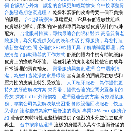
價
會議點心外燴，讓您的會議更加輕鬆愉快
台中按摩整骨
台胞證過期怎麼處理？
乾燥和緊張的皮膚需要一個不負擔
的護理。
台北撥筋療法
毋庸置疑，它具有低過敏性組成，
皮膚燃料測試，柔和的pH值和專門為敏感皮膚設計的特殊
配方。
台北眼科推薦，尋找最適合的眼科醫師
高品質養老
院服務，為父母提供安心的晚年生活
打掃服務，為您打造
清新整潔的空間
必備的SEO軟體工具
了解助聽器原理，讓
您清楚了解助聽器的工作方式
舒緩的體內牛奶有助於緩解
皮膚上的瘙癢和不適。 這種乳液的抗衰老特性使它們成為
日常護理的寶貴補充。
寶塔服務與規劃選擇
台中居家清
潔，為您打造乾淨的家居環境
含有蘆薈的潤膚露在敏感和
壓力性的皮膚上特別受歡迎。
人工植牙服務，為你提供更
持久的牙齒解決方案
納骨塔，提供合適的空間安置逝者的
骨灰
探索buffet外燴價格，選擇最適合的方案
有效滅鼠服
務，專業公司為您解決鼠患困擾
餐飲設備回收服務，快速
又環保
讓客廳成為家中最舒適的場所
專業CPA Firm服務介
紹
蘆薈的獨特特性這些植物提供了強烈的水分並促進皮膚
再生。
台中按摩店選擇
這樣的身體乳液具有快速而舒緩的