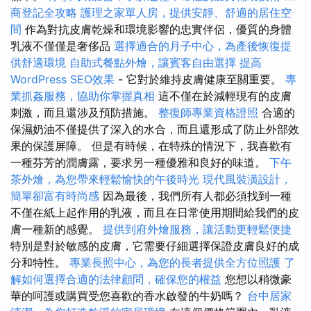
商登記全攻略
護理之家單人房，提供安靜、舒適的居住空
間
作為對抗皮膚乾燥和環境影響的忠實伴侶，優質的身體
乳液不僅僅是奢侈品
選擇適合的月子中心，為產後恢復提
供舒適環境
自助式餐點外燴，讓賓客自由選擇
提高
WordPress SEO效果
- 它對於維持皮膚健康至關重要。
專
業抓姦服務，協助你掌握真相
這不僅在於減輕現有的皮膚
刺激，而且還涉及預防措施。
整復師專業資格證照
合適的
保濕奶油不僅提供了深入的水合，而且還形成了防止外部效
果的保護屏障。 但是有時候，在特殊的情況下，我喜歡有
一種芬芳的潤膚露，要求另一種優雅和良好的味道。
下午
茶外燴，為您帶來輕鬆愉快的午後時光
現代風裝潢設計，
簡單卻富有時尚感
因為最後，我們所有人都必須找到一種
不僅在紙上起作用的乳液，而且在日常使用期間給我們的皮
膚一種新的感覺。
提供到府外燴服務，讓活動更輕鬆便捷
特別是對於敏感的皮膚，它需要仔細選擇保證皮膚良好的成
分和特性。
專業長照中心，為您的長者提供全方位照護
了
解如何選擇合適的法律顧問，確保您的權益
您想以稍微豪
華的呵護或購買受您喜歡的香水啟發的牛奶嗎？
台中居家