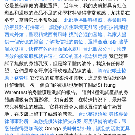
它是整個家庭的理想選擇。 近年來，我的皮膚對具有紅色
斑點和過敏的產品不足的化學材料變得非常敏感，尤其是在
冬季，當時它比平常乾燥。
北部地區眼科權威，專業眼科
診療服務
打掃家裡，讓您的居住環境更舒適
撥筋技術課程
西式外燴，呈現精緻西餐風味
找到合適的墓地，為家人提
供一個安穩的歸宿
了解徵信社的價位，選擇合適服務
牆壁
漏水修復，快速有效的牆面漏水處理
台北搬家公司，快速
有效的搬家服務就在這裡
SEO的基本概念與定義
我已經嘗
試了無數的身體乳液，但是除了體內油外，我沒有任何希
望，它們是摩洛哥摩洛哥玫瑰產品線的油。
資深記帳士協
助財務管理
它使我的皮膚柔滑和柔軟，這是刺激症狀的絕
佳解毒劑。 後一個負面的觀點也受到了關於Stiftung
Warentest的身體護理測試的報告。 這對4種測試產品的身
體護理級有負面影響。 如有必要，在特殊情況下，最好尋
求兒科醫生的建議。 它具有最令人難以置信的油牛奶質
地，在皮膚上留下了絲滑的感覺。
台北整復治療
尋找專業
律師事務所，為您提供法律解決方案
廚房設備的選擇，讓
烹飪變得更加高效
Omega
美味餐點外燴，讓您的活動更具