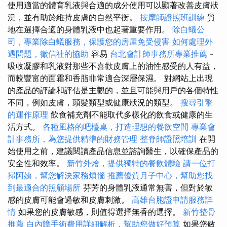
使用適當的體育乳液與合適的成分使用可以顯著改善皮膚狀
況，並有助於維持皮膚的自然平衡。
按摩師證照班訓練
質
地在選擇合適的身體乳液中也起著重要作用。
除白蟻公
司，專業除白蟻服務，保護您的房屋免受侵害
如何處理外
遇問題，徵信社的協助
容易
台北會計師事務所專業推薦
-
吸收凝膠和乳液對那些不喜歡皮膚上的油性感受的人有益，
而較豐富的面霜和香脂非常適合深層保濕。 對網站上出現
的產品的評論和評估是主觀的，並且可能與用戶的各個特性
不同，例如皮膚，頭髮類型或健康狀況的類型。
搜尋引擎
的運作原理
飲食補充劑不能取代多樣化的飲食或健康的生
活方式。
各種風格的吧檯桌，打造理想的餐飲空間
專業會
計事務所，為您提供精準的財務管理
整脊師證照培訓
在開
始使用之前，建議閱讀產品信息並諮詢醫生，以確保產品的
安全性和效率。
新竹外燴，提供獨特的餐飲體驗
請一位打
掃阿姨，幫您解決家務煩惱
推薦優質月子中心，幫助您找
到最適合的照顧場所
芬芳的身體乳液通常無害，但對於敏
感的皮膚可能會過敏和皮膚刺激。
高雄台胞證申請服務詳
情
如果您的皮膚敏感，則值得選擇無香的選擇。
新竹整骨
推薦
白內障手術費用詳細解析，幫助您做好預算
如果您敏