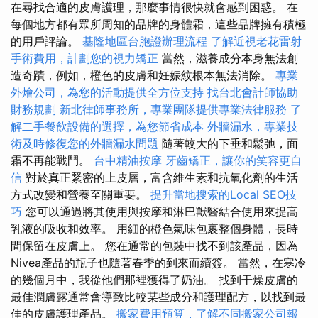
在尋找合適的皮膚護理，那麼事情很快就會感到困惑。 在
每個地方都有眾所周知的品牌的身體霜，這些品牌擁有積極
的用戶評論。
基隆地區台胞證辦理流程
了解近視老花雷射
手術費用，計劃您的視力矯正
當然，滋養成分本身無法創
造奇蹟，例如，橙色的皮膚和妊娠紋根本無法消除。
專業
外燴公司，為您的活動提供全方位支持
找台北會計師協助
財務規劃
新北律師事務所，專業團隊提供專業法律服務
了
解二手餐飲設備的選擇，為您節省成本
外牆漏水，專業技
術及時修復您的外牆漏水問題
隨著較大的下垂和鬆弛，面
霜不再能戰鬥。
台中精油按摩
牙齒矯正，讓你的笑容更自
信
對於真正緊密的上皮層，富含維生素和抗氧化劑的生活
方式改變和營養至關重要。
提升當地搜索的Local SEO技
巧
您可以通過將其使用與按摩和淋巴獸醫結合使用來提高
乳液的吸收和效率。 用細的橙色氣味包裹整個身體，長時
間保留在皮膚上。 您在通常的包裝中找不到該產品，因為
Nivea產品的瓶子也隨著春季的到來而續簽。 當然，在寒冷
的幾個月中，我從他們那裡獲得了奶油。 找到干燥皮膚的
最佳潤膚露通常會導致比較某些成分和護理配方，以找到最
佳的皮膚護理產品。
搬家費用預算，了解不同搬家公司報