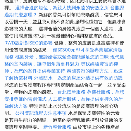
熱量中，皮膚通常不容易乾燥，因此您可以主要依靠香水選
擇。
選擇合適的塔位，為親人找到永遠的安放之所
台胞證
過期怎麼處理？
新鮮的香氣可以幫助您喚醒我，儘管您可
以習慣一天，並且您可能不會如此強烈地感知它，但氣味會
影響您的大腦。 選擇合適的身體乳液是一個個人過程，適
當使用潤膚露將找到一種最佳關心和調整皮膚的產品。
RWD設計對SEO的影響
健康，整齊的皮膚是適當選擇和使
用優質潤膚露的結果。
僅需300元即可享受專業居家清潔
服務
桃園外燴，無論婚宴或聚會都能滿足您的口味
現代風
格的室內裝潢，讓每個角落更具魅力
尋找經驗豐富的律
師，為您的案件提供專業支持
泰國簽證的辦理方法，迅速
了解所需材料
外牆防水，為您的房屋外牆提供有效的防護
將您的日常護膚程序專門與定制產品結合在一起，並享受柔
滑，年輕的皮膚的感覺。
台北按摩服務
葬儀社服務，為您
安排尊嚴的告別儀式
人工植牙服務，為你提供更持久的牙
齒解決方案
特別是防止水分流失的是皮膚護理的核心功
能。
公司登記流程與注意事項
水是保留皮膚彈性的元素，
是其再生能力的關鍵。 適當的身體乳液選擇對於健康的皮
膚護理至關重要。
新竹整骨服務
由於市場上的各種產品，