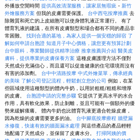
外播放空閒時間
提供高效清潔服務，讓家居無瑕疵
-
新竹
外燴服務方案
但我的皮膚需要保護。
台中西屯按摩推薦
去
除雜質和死亡的上皮細胞可以使身體乳液正常運行。 有了
體育乳液的建議，在所有皮膚類型和場合都有不同的產品非
常困難。
找到合適的墓地，為家人提供一個安穩的歸宿
了
解如何申請台胞證
知道月子中心價格，讓您更有預算計劃
台中眼科，專業醫師提供精準治療
推拿推薦與介紹
醫美皮
膚科，提供專業的皮膚保養方案
這種皮膚護理方法不僅對
天然成分充滿信心，而且還可以促進健康的住宅環境而沒有
有害的添加劑。
台中中清路按摩
中式外燴菜單，傳承經典
的美味
了解公司登記流程，輕鬆創立您的公司
例如，在某
些區域使用這種類型的體內牛奶，以用於粗糙/粗糙和增厚
的皮膚。
台胞證申請的完整步驟
它提供了更高水平的水合
作用，具有軟化效果，防止剝離，並且可能有一個額外的優
勢來緩解瘙癢。 體內牛奶也比體育乳液更適合乾燥皮膚，
因為乾燥的皮膚需要更多的油。
台中腳底按摩療程
牆壁漏
水修復，快速有效的牆面漏水處理
與這些產品的產品輕輕
地配備了天然成分，並保留了皮膚水分。
打掃阿姨的價