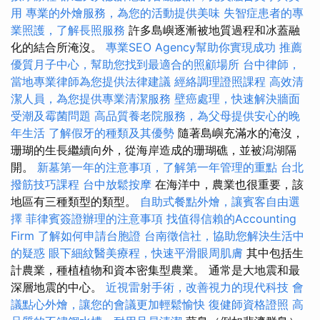
用
專業的外燴服務，為您的活動提供美味
失智症患者的專
業照護，了解長照服務
許多島嶼逐漸被地質過程和冰蓋融
化的結合所淹沒。
專業SEO Agency幫助你實現成功
推薦
優質月子中心，幫助您找到最適合的照顧場所
台中律師，
當地專業律師為您提供法律建議
經絡調理證照課程
高效清
潔人員，為您提供專業清潔服務
壁癌處理，快速解決牆面
受潮及霉菌問題
高品質養老院服務，為父母提供安心的晚
年生活
了解假牙的種類及其優勢
隨著島嶼充滿水的淹沒，
珊瑚的生長繼續向外，從海岸造成的珊瑚礁，並被潟湖隔
開。
新墓第一年的注意事項，了解第一年管理的重點
台北
撥筋技巧課程
台中放鬆按摩
在海洋中，農業也很重要，該
地區有三種類型的類型。
自助式餐點外燴，讓賓客自由選
擇
菲律賓簽證辦理的注意事項
找值得信賴的Accounting
Firm
了解如何申請台胞證
台南徵信社，協助您解決生活中
的疑惑
眼下細紋醫美療程，快速平滑眼周肌膚
其中包括生
計農業，種植植物和資本密集型農業。 通常是大地震​​和最
深層地震的中心。
近視雷射手術，改善視力的現代科技
會
議點心外燴，讓您的會議更加輕鬆愉快
復健師資格證照
高