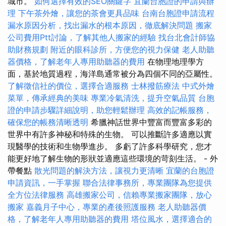
城市。
如何選擇有效的SEO關鍵字
宜蘭台胞證的申請與辦
理
下午茶外燴，讓您的茶會更具品味
台南台胞證申請流程
漏水原因分析，找出漏水的根本原因，徹底解決問題
搬家
公司費用Ptt討論，了解其他人搬家的經驗
找台北會計師協
助財務規劃
附近的眼科診所，方便您的視力保健
老人助聽
器價格，了解老年人專用助聽器的費用
在物理地理學方
面，基於地質過程，海洋島通常被分為四個不同的亞屬性。
了解徵信社的價位，選擇合適服務
士林撥筋療法
中式外燴
菜單，傳承經典的美味
專業冷氣清洗，提升空氣品質
台胞
證的申請步驟詳細說明，助您輕鬆辦理
高效的記帳服務，
確保您的帳務清晰透明
希臘神話世界中豐富而豐富多彩的
世界中有許多神秘和特殊的生物。 可以推斷許多適應以實
現醫學的技術和生物學進步。 多虧了許多科學研究，您才
能更好地了解生物的形狀並適應這些環境的苛刻生活。 - 外
帶餐點
散光問題的解決方法，讓視力更清晰
宜蘭的台胞證
申請資訊，一手掌握
聯合法律事務所，專業團隊為您提供
全方位法律服務
高雄搬家公司，信賴專業搬家團隊，放心
搬家
嘉義月子中心，專業的產後照護服務
老人助聽器價
格，了解老年人專用助聽器的費用
塔位風水，選擇適合的