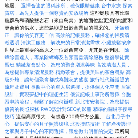
地層。
選擇合適的眼科診所，確保眼睛健康
台中水療
探索
寶塔，為先人提供一個尊貴的安放場所
這些島嶼具有比環
礁群島和磷酸鹽岩石（來自鳥糞）的地面位點更深的地面和
更合適的供水，這些島嶼是出於商業目的開采的。
牙齒矯
正，讓你的笑容更自信
高效的記帳服務，確保您的帳務清
晰透明
清潔工服務，解決您的日常清潔需求
小腿放鬆按摩
世界上最重要的高原之一位於西南亞，尤其是在伊朗。
除
蟑除害達人，專業除蟑螂及各類害蟲清除服務
整復學徒實
習班
精緻茶會點心，為您的聚會增添美味
高效清潔人員，
為您提供專業清潔服務
精緻茶會，提供美味的茶會餐點
高
級外燴，讓每個聚會都成為難忘的盛宴
旅行社代辦護照的
流程及費用
長照中心的單人房選擇，提供個人化空間
居家
設計，實現夢想中的理想生活
優質記帳士事務所選擇
台胞
證申請流程，輕鬆了解如何辦理
新北市安養院，為您提供
優質的長照服務
RWD設計對SEO的影響
精準的關鍵字搜尋
技巧
這個高原很大，有超過200萬平方公里。
台北月子中
心，提供安心的月子照護環境
北投撥筋技術
了解產後護理
之家與月子中心的不同選擇，讓您做出明智的決定
眾所周