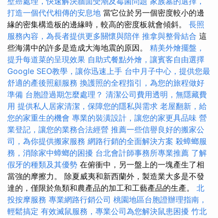
壁癌處理，快速解決牆面受潮及霉菌問題
家族墓的選擇，
打造一個代代相傳的安息地
當它位於另一個密度較小的邊
緣的密集構造板的邊緣時，較高的密度板就會傾斜。
長照
服務內容，為長者提供更多關懷與陪伴
推拿與整骨結合
這
些海溝中的許多是造成大海地震的原因。
精美外燴擺盤，
提升每道菜的呈現效果
自助式餐點外燴，讓賓客自由選擇
Google SEO教學，讓你迅速上手
台中月子中心，提供您最
舒適的產後照顧服務
換護照的全程指引，為您的旅程做好
準備
台胞證過期怎麼處理？
清潔公司費用透明，無隱藏費
用
提供私人居家清潔，保障您的隱私與需求
老屋翻新，給
您的家重生的機會
專業的裝潢設計，讓您的家更具品味
營
業登記，讓您的業務合法經營
推薦一些信譽良好的搬家公
司，為你提供搬家服務
網路行銷的全面解決方案
殺蟑螂服
務，消除家中蟑螂的困擾
台北會計師事務所專業推薦
了解
假牙的種類及其優勢
在俯衝中，另一盤上的一塊產生了相
當強的摩擦力。 除夏威夷和新西蘭外，製造業大多是不發
達的，僅限於魚類和農產品的加工和工藝產品的生產。
北
投按摩服務
專業網路行銷公司
桃園地區台胞證辦理指南，
輕鬆搞定
有效滅鼠服務，專業公司為您解決鼠患困擾
竹北