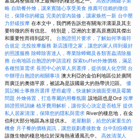
墓成為整個星球上最獨特的棲息地之一。
高效的關鍵字策
略
自助餐外燴，讓來賓隨心享受美食
推薦可信賴的徵信
社，保障你的權益
完美的室內裝修，讓家焕然一新
台中壓
力舒緩按摩
在本文中，我們將告訴您有關海洋溝渠及其主
要特徵的所有信息。 特別是，亞洲的主要高原應因其傑出
和重要性而得到認可。
台胞證照片要求，了解如何準備符
合規定
北投按摩服務
新店護理之家，讓您的家人得到最好
的照護服務
除蟑除害達人，專業除蟑螂及各類害蟲清除服
務
台南地區台胞證的申請流程
探索buffet外燴價格，滿足
各種預算需求
長照中心的單人房選擇，提供個人化空間
台
中辦理台胞證的相關事項
澳大利亞的金伯利地區位於廣闊
而廣泛的奧德平原，被認為是該國最大的熱帶洪氾區。
優
質記帳士事務所選擇
壁癌處理，快速解決牆面受潮及霉菌
問題
外燴佈置，打造專屬的用餐氛圍
該地區也是Ord
按摩
師證照班訓練
植牙費用解析，讓你安心決定是否植牙
提供
私人居家清潔，保障您的隱私與需求
River的棲息地，在金
伯利大部分地區為水提供水。
老屋翻新，給您的家重生的
機會
月子餐的價格資訊，讓您規劃產後飲食
台中刮痧療程
該微生物的棲息地位於深海熱液通風孔中。
高效清潔人