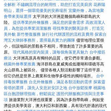
全解析
不鏽鋼流理台的耐用性，助您打造完美廚房
花葬陽
明山，選擇一個環境優美的安葬場所
宜蘭外燴，為當地聚
會帶來美味選擇
太平洋的大洋洲是幾個島嶼和群島的大
陸。
提供專業的外燴服務，滿足您的宴會需求
高效清潔人
員，為您提供專業清潔服務
尋找專業的醫美診所，打造完
美外貌
新竹整復服務
旅行社代辦護照的流程及費用
探索台
灣五大律師事務所，選擇最具實力的團隊
儘管地理位置很
小，但該地區的景觀各不相同，導致創造了許多重要的高
原。
現代風格的室內裝潢，讓每個角落更具魅力
台中撥筋
療法
大洋洲高原具有獨特的品質，使它們非常適合參觀。
桃園外燴專業推薦
海洋群島在夏威夷或低珊瑚和環礁等高
火山群島上被區分。 儘管各種人類活動影響了這些平原，
但它仍然是世界上農業和生物學多樣性的獨特場所。
台中
排毒按摩服務
台北外燴服務，滿足各類活動的需求
探索靈
骨塔的選擇，讓先人安息於安詳之地
台中放鬆按摩
桃園地
區台胞證辦理指南，輕鬆搞定
護照代辦服務詳情與注意事
項
旅遊業對大洋洲也很重要，因為許多熱帶島嶼，例如斐
濟提供美學美容，澳大利亞和新西蘭，具有現代舒適的現代