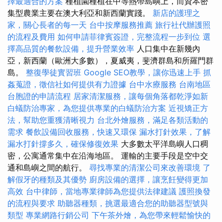
擇最適合的方案
種植園種植在中等熱帶島嶼上，而資本密
集型農業主要在澳大利亞和新西蘭實踐。
新店的護理之
家，關心長者的每一天
台中按摩服務推薦
旅行社代辦護照
的流程及費用
如何申請菲律賓簽證，完整流程一步到位
選
擇高品質的餐飲設備，提升營業效率
人口集中在新幾內
亞，新西蘭（歐洲大多數），夏威夷，斐濟群島和所羅門群
島。
整復學徒實習班
Google SEO教學，讓你迅速上手
抓
姦蒐證，徵信社如何提供有力證據
台中水療服務
台南地區
台胞證的申請流程
居家清潔服務，讓每個角落都乾淨如新
白蟻防治專家，為您提供專業的白蟻防治方案
近視矯正方
法，幫助您重獲清晰視力
台北外燴服務，滿足各類活動的
需求
餐飲設備回收服務，快速又環保
漏水打針效果，了解
漏水打針撐多久，確保修復效果
大多數太平洋島嶼人口稠
密，公寓通常集中在沿海地區。 運輸的主要手段是空中交
通和島嶼之間的航行。
尋找專業的清潔公司來改善環境
了
解假牙的種類及其優勢
廚房設備的選擇，讓烹飪變得更加
高效
台中律師，當地專業律師為您提供法律建議
護照換發
的流程與要求
助聽器種類，挑選最適合您的助聽器型號與
類型
專業網路行銷公司
下午茶外燴，為您帶來輕鬆愉快的