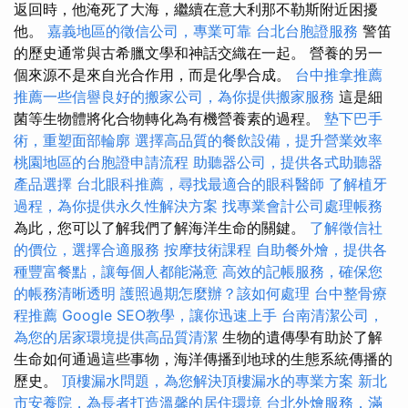
返回時，他淹死了大海，繼續在意大利那不勒斯附近困擾
他。
嘉義地區的徵信公司，專業可靠
台北台胞證服務
警笛
的歷史通常與古希臘文學和神話交織在一起。 營養的另一
個來源不是來自光合作用，而是化學合成。
台中推拿推薦
推薦一些信譽良好的搬家公司，為你提供搬家服務
這是細
菌等生物體將化合物轉化為有機營養素的過程。
墊下巴手
術，重塑面部輪廓
選擇高品質的餐飲設備，提升營業效率
桃園地區的台胞證申請流程
助聽器公司，提供各式助聽器
產品選擇
台北眼科推薦，尋找最適合的眼科醫師
了解植牙
過程，為你提供永久性解決方案
找專業會計公司處理帳務
為此，您可以了解我們了解海洋生命的關鍵。
了解徵信社
的價位，選擇合適服務
按摩技術課程
自助餐外燴，提供各
種豐富餐點，讓每個人都能滿意
高效的記帳服務，確保您
的帳務清晰透明
護照過期怎麼辦？該如何處理
台中整骨療
程推薦
Google SEO教學，讓你迅速上手
台南清潔公司，
為您的居家環境提供高品質清潔
生物的遺傳學有助於了解
生命如何通過這些事物，海洋傳播到地球的生態系統傳播的
歷史。
頂樓漏水問題，為您解決頂樓漏水的專業方案
新北
市安養院，為長者打造溫馨的居住環境
台北外燴服務，滿