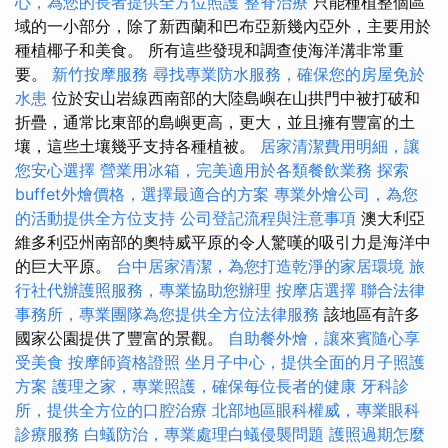
心，為您的長者提供全方位照護
整脊治療
只能種植整個區
域的一小部分，除了新西蘭和巴布亞新幾內亞外，主要用於
種植椰子和美食。 所有這些發現和調查使海洋溝非常重
要。
新竹按摩服務
尋找專業防水服務，確保您的房屋免於
水患
位於安山岩線西南部的大陸島嶼在山拱門中被打破和
折疊，通常比東部的島嶼更高，更大，並且擁有豐富的土
壤，這些土壤幾乎支持各種植被。
居家清潔費用明細，讓
您安心選擇
營業用冰箱，完美適用於各類餐飲業務
探索
buffet外燴價格，選擇最適合的方案
專業外燴公司，為您
的活動提供全方位支持
公司登記流程與注意事項
澳大利亞
維多利亞州南部的奧特威平原的令人驚嘆的吸引力是海洋中
的巨大平原。
台中居家清潔，為您打造乾淨的家居環境
旅
行社代辦護照服務，專業協助您辦理
按摩店選擇
聯合法律
事務所，專業團隊為您提供全方位法律服務
該地區有許多
國家公園提供了豐富的景觀。
自助餐外燴，讓來賓隨心享
受美食
按摩師資格證照
坐月子中心，提供全面的月子照護
方案
護理之家，專業照護，確保每位長者的健康
牙科診
所，提供全方位的口腔治療
北部地區眼科權威，專業眼科
診療服務
白蟻防治，專業處理白蟻侵襲問題
護照過期怎麼