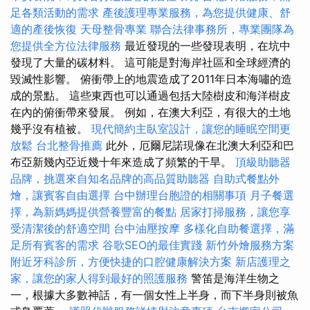
足各類活動的需求
產後護理專業服務，為您提供健康、舒
適的產後恢復
天母整骨專業
聯合法律事務所，專業團隊為
您提供全方位法律服務
最近發現的一些發現表明，在坑中
發現了大量的碳材料。 這可能是對海岸社區和全球經濟的
毀滅性影響。 俯衝帶上的地震造成了2011年日本海嘯的造
成的景點。 這些東西也可以通過包括大陸樹皮和海洋樹皮
在內的俯衝帶來發展。 例如，在澳大利亞，有很大的土地
幾乎沒有植被。
現代簡約主臥室設計，讓您的睡眠空間更
放鬆
台北整骨推薦
此外，厄爾尼諾現像在北澳大利亞和巴
布亞新幾內亞近幾十年來造成了頻繁的干旱。
頂級助聽器
品牌，挑選來自知名品牌的高品質助聽器
自助式餐點外
燴，讓賓客自由選擇
台中辦理台胞證的相關事項
月子餐選
擇，為新媽媽提供營養豐富的餐點
居家打掃服務，讓您享
受清潔後的舒適空間
台中油壓按摩
多樣化自助餐選擇，滿
足所有賓客的需求
谷歌SEO的最佳實踐
新竹外燴服務方案
附近牙科診所，方便快捷的口腔健康解決方案
新店護理之
家，讓您的家人得到最好的照護服務
警笛是海洋生物之
一，根據大多數神話，有一個女性上半身，而下半身則被魚