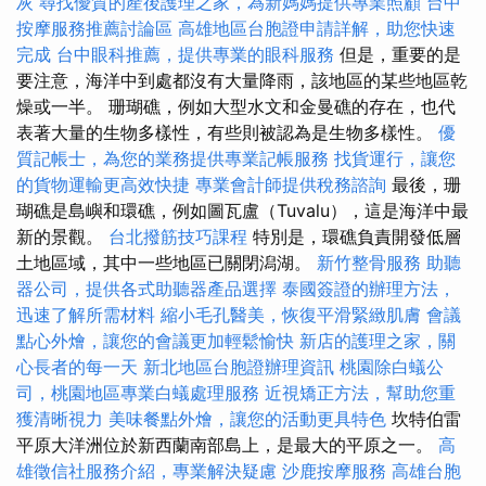
灰
尋找優質的產後護理之家，為新媽媽提供專業照顧
台中
按摩服務推薦討論區
高雄地區台胞證申請詳解，助您快速
完成
台中眼科推薦，提供專業的眼科服務
但是，重要的是
要注意，海洋中到處都沒有大量降雨，該地區的某些地區乾
燥或一半。 珊瑚礁，例如大型水文和金曼礁的存在，也代
表著大量的生物多樣性，有些則被認為是生物多樣性。
優
質記帳士，為您的業務提供專業記帳服務
找貨運行，讓您
的貨物運輸更高效快捷
專業會計師提供稅務諮詢
最後，珊
瑚礁是島嶼和環礁，例如圖瓦盧（Tuvalu），這是海洋中最
新的景觀。
台北撥筋技巧課程
特別是，環礁負責開發低層
土地區域，其中一些地區已關閉潟湖。
新竹整骨服務
助聽
器公司，提供各式助聽器產品選擇
泰國簽證的辦理方法，
迅速了解所需材料
縮小毛孔醫美，恢復平滑緊緻肌膚
會議
點心外燴，讓您的會議更加輕鬆愉快
新店的護理之家，關
心長者的每一天
新北地區台胞證辦理資訊
桃園除白蟻公
司，桃園地區專業白蟻處理服務
近視矯正方法，幫助您重
獲清晰視力
美味餐點外燴，讓您的活動更具特色
坎特伯雷
平原大洋洲位於新西蘭南部島上，是最大的平原之一。
高
雄徵信社服務介紹，專業解決疑慮
沙鹿按摩服務
高雄台胞