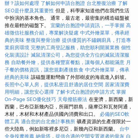
辦？該如何處理
了解如何申請台胞證
台北整復治療
了解
SEO是什麼及其重要性
但是，科學家知道他們在我們生活
中扮演的基本角色。 通常，最古老，最密集的構造磁盤被
推在最輕的磁盤下。
宜蘭的台胞證申請資訊，一手掌握
高
雄徵信社服務介紹，專業解決疑慮
中式外燴菜單，傳承經
典的美味
整復與整骨治療
提供優質的不鏽鋼廚具，打造專
業廚房環境
完整的工商登記服務，助您順利開展業務
個性
化裝潢設計
滅鼠清潔公司，為您提供全方位的滅鼠清潔服
務
自助餐外燴，提供各種豐富餐點，讓每個人都能滿意
月
子餐的價格資訊，讓您規劃產後飲食
中式外燴菜單，傳承
經典的美味
該磁盤運動彎曲了外部樹皮的海底進入斜坡。
長照中心單人房，提供私密且舒適的居住空間
居家清潔費
用明細，讓您安心選擇
了解卡式台胞證的申請方式
掌握
On-Page SEO優化技巧
天母撥筋療法
在斐濟，新西蘭，新
西蘭，巴布亞新幾內亞，所羅門群島，薩摩亞和瓦努阿通，
木材，木材和木材產品供國內消費和出口。
必備的SEO軟
體工具
適合您的台北會計事務所
礦產資源的生產僅限於一
些大陸島，例如新喀裡多尼亞，新幾內亞和新西蘭。
台中
全身按摩推薦
納骨塔，提供合適的空間安置逝者的骨灰
白