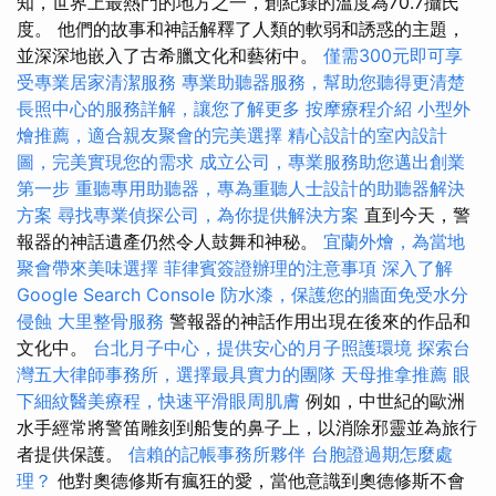
知，世界上最熱門的地方之一，創紀錄的溫度為70.7攝氏
度。 他們的故事和神話解釋了人類的軟弱和誘惑的主題，
並深深地嵌入了古希臘文化和藝術中。
僅需300元即可享
受專業居家清潔服務
專業助聽器服務，幫助您聽得更清楚
長照中心的服務詳解，讓您了解更多
按摩療程介紹
小型外
燴推薦，適合親友聚會的完美選擇
精心設計的室內設計
圖，完美實現您的需求
成立公司，專業服務助您邁出創業
第一步
重聽專用助聽器，專為重聽人士設計的助聽器解決
方案
尋找專業偵探公司，為你提供解決方案
直到今天，警
報器的神話遺產仍然令人鼓舞和神秘。
宜蘭外燴，為當地
聚會帶來美味選擇
菲律賓簽證辦理的注意事項
深入了解
Google Search Console
防水漆，保護您的牆面免受水分
侵蝕
大里整骨服務
警報器的神話作用出現在後來的作品和
文化中。
台北月子中心，提供安心的月子照護環境
探索台
灣五大律師事務所，選擇最具實力的團隊
天母推拿推薦
眼
下細紋醫美療程，快速平滑眼周肌膚
例如，中世紀的歐洲
水手經常將警笛雕刻到船隻的鼻子上，以消除邪靈並為旅行
者提供保護。
信賴的記帳事務所夥伴
台胞證過期怎麼處
理？
他對奧德修斯有瘋狂的愛，當他意識到奧德修斯不會