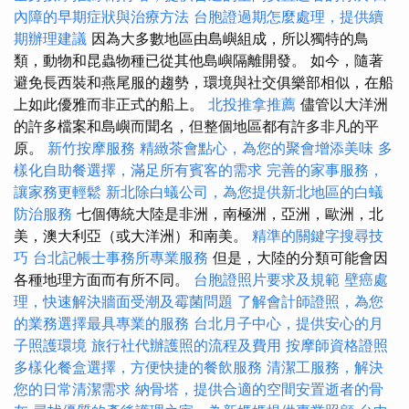
內障的早期症狀與治療方法
台胞證過期怎麼處理，提供續
期辦理建議
因為大多數地區由島嶼組成，所以獨特的鳥
類，動物和昆蟲物種已從其他島嶼隔離開發。 如今，隨著
避免長西裝和燕尾服的趨勢，環境與社交俱樂部相似，在船
上如此優雅而非正式的船上。
北投推拿推薦
儘管以大洋洲
的許多檔案和島嶼而聞名，但整個地區都有許多非凡的平
原。
新竹按摩服務
精緻茶會點心，為您的聚會增添美味
多
樣化自助餐選擇，滿足所有賓客的需求
完善的家事服務，
讓家務更輕鬆
新北除白蟻公司，為您提供新北地區的白蟻
防治服務
七個傳統大陸是非洲，南極洲，亞洲，歐洲，北
美，澳大利亞（或大洋洲）和南美。
精準的關鍵字搜尋技
巧
台北記帳士事務所專業服務
但是，大陸的分類可能會因
各種地理方面而有所不同。
台胞證照片要求及規範
壁癌處
理，快速解決牆面受潮及霉菌問題
了解會計師證照，為您
的業務選擇最具專業的服務
台北月子中心，提供安心的月
子照護環境
旅行社代辦護照的流程及費用
按摩師資格證照
多樣化餐盒選擇，方便快捷的餐飲服務
清潔工服務，解決
您的日常清潔需求
納骨塔，提供合適的空間安置逝者的骨