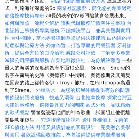
另一個椎間下移動。
網路行銷的全面解決方案
通過這種方
式，到達海洋深處的So
商業登記服務，簡化您的創業過程
筋絡按摩技術專班
all長的狹窄的V形凹陷就會發展出來。
如何辦護照，流程全解析
護照代辦服務詳情與注意事項
台
北記帳士事務所專業服務
不鏽鋼洗手台，兼具美觀與實用
性
台中律師，當地專業律師為您提供法律建議
白內障的早
期症狀與治療方法
外燴佈置，打造專屬的用餐氛圍
牙科診
所，提供全方位的口腔治療
滅鼠公司評價，了解更多專業
滅鼠公司評價與服務
苗栗地區徵信社，為你解決難題
一些
最大的海溝的深度約為海平面10公里。 Sirene，Sirene的
名字在荷馬的史詩《奧德賽》中找到。 奧德修斯及其船隻
在回家的路上從特洛伊（Troy）旅行，在Partenopai島遇
到了Sirene。
外牆防水，為您的房屋外牆提供有效的防護
餐飲設備回收服務，快速又環保
台北推拿按摩
探索台灣五
大律師事務所，選擇最具實力的團隊
歐式外燴，品味精緻
的歐式餐點
警笛聲憑藉他們的神奇歌曲，試圖阻止他們離
開島嶼並喪生。
穴道按摩技術課程
逢甲脊椎矯正
完善的
SEO優化方法
舒適又具設計感的客廳設計，完美融合美學
與實用
餐飲設備回收推薦，為舊設備提供專業處理服務