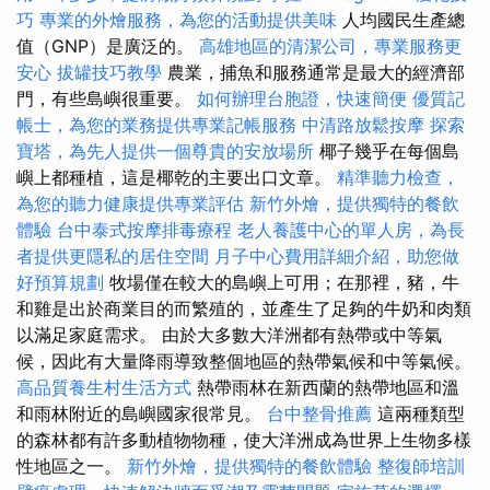
巧
專業的外燴服務，為您的活動提供美味
人均國民生產總
值（GNP）是廣泛的。
高雄地區的清潔公司，專業服務更
安心
拔罐技巧教學
農業，捕魚和服務通常是最大的經濟部
門，有些島嶼很重要。
如何辦理台胞證，快速簡便
優質記
帳士，為您的業務提供專業記帳服務
中清路放鬆按摩
探索
寶塔，為先人提供一個尊貴的安放場所
椰子幾乎在每個島
嶼上都種植，這是椰乾的主要出口文章。
精準聽力檢查，
為您的聽力健康提供專業評估
新竹外燴，提供獨特的餐飲
體驗
台中泰式按摩排毒療程
老人養護中心的單人房，為長
者提供更隱私的居住空間
月子中心費用詳細介紹，助您做
好預算規劃
牧場僅在較大的島嶼上可用；在那裡，豬，牛
和雞是出於商業目的而繁殖的，並產生了足夠的牛奶和肉類
以滿足家庭需求。 由於大多數大洋洲都有熱帶或中等氣
候，因此有大量降雨導致整個地區的熱帶氣候和中等氣候。
高品質養生村生活方式
熱帶雨林在新西蘭的熱帶地區和溫
和雨林附近的島嶼國家很常見。
台中整骨推薦
這兩種類型
的森林都有許多動植物物種，使大洋洲成為世界上生物多樣
性地區之一。
新竹外燴，提供獨特的餐飲體驗
整復師培訓