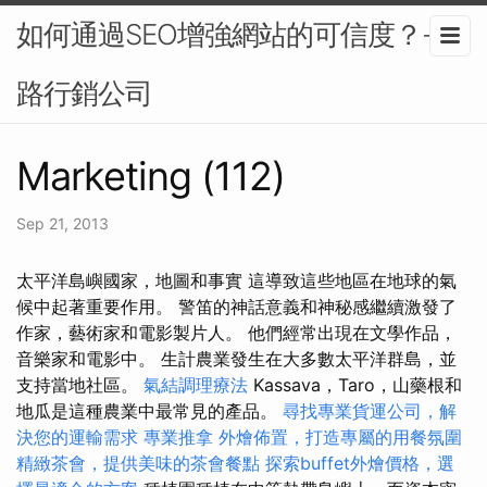
如何通過SEO增強網站的可信度？-網
路行銷公司
Marketing (112)
Sep 21, 2013
太平洋島嶼國家，地圖和事實 這導致這些地區在地球的氣
候中起著重要作用。 警笛的神話意義和神秘感繼續激發了
作家，藝術家和電影製片人。 他們經常出現在文學作品，
音樂家和電影中。 生計農業發生在大多數太平洋群島，並
支持當地社區。
氣結調理療法
Kassava，Taro，山藥根和
地瓜是這種農業中最常見的產品。
尋找專業貨運公司，解
決您的運輸需求
專業推拿
外燴佈置，打造專屬的用餐氛圍
精緻茶會，提供美味的茶會餐點
探索buffet外燴價格，選