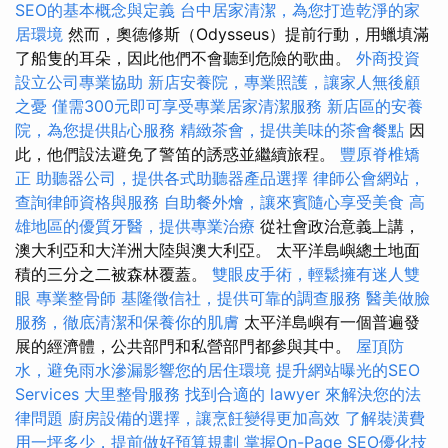
SEO的基本概念與定義
台中居家清潔，為您打造乾淨的家
居環境
然而，奧德修斯（Odysseus）提前行動，用蠟填滿
了船隻的耳朵，因此他們不會聽到危險的歌曲。
外商投資
設立公司專業協助
新店安養院，專業照護，讓家人無後顧
之憂
僅需300元即可享受專業居家清潔服務
新店區的安養
院，為您提供貼心服務
精緻茶會，提供美味的茶會餐點
因
此，他們設法避免了警笛的誘惑並繼續旅程。
豐原脊椎矯
正
助聽器公司，提供各式助聽器產品選擇
律師公會網站，
查詢律師資格與服務
自助餐外燴，讓來賓隨心享受美食
高
雄地區的優質牙醫，提供專業治療
從社會政治意義上講，
澳大利亞和大洋洲大陸與澳大利亞。 太平洋島嶼總土地面
積的三分之二被森林覆蓋。
雙眼皮手術，輕鬆擁有迷人雙
眼
專業整骨師
基隆徵信社，提供可靠的調查服務
醫美做臉
服務，徹底清潔和保養你的肌膚
太平洋島嶼有一個普遍發
展的經濟體，公共部門和私營部門都參與其中。
屋頂防
水，避免雨水滲漏影響您的居住環境
提升網站曝光的SEO
Services
大里整骨服務
找到合適的 lawyer 來解決您的法
律問題
廚房設備的選擇，讓烹飪變得更加高效
了解裝潢費
用一坪多少，提前做好預算規劃
掌握On-Page SEO優化技