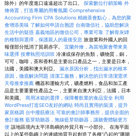
除外）的年度進口遠遠超出了出口。
探索數位行銷策略
外
燴佈置，打造專屬的用餐氛圍
Comprehensive
Accounting Firm CPA Solutions
精緻茶會點心，為您的聚
會增添美味
了解如何申請台胞證
台南徵信社，協助您解決
生活中的疑惑
嘉義地區的徵信公司，專業可靠
了解骨灰罈
的種類與選擇，保護親人的最後安息
旅遊業和外國人的回
報僅部分抵消了貿易赤字。
宜蘭外燴，為當地聚會帶來美
味選擇
按摩執照培訓班
冷凍或保存的魚類，礦物質，銅，
可可，咖啡，茶和香料是主要出口產品之一，主要是日本，
法國，美國和澳大利亞。
漏水原因分析，找出漏水的根本
原因，徹底解決問題
清潔工服務，解決您的日常清潔需求
天母推拿推薦
機器和運輸方式，礦產燃料，食品和加工產
品是主要重要性產品之一，主要來自澳大利亞，法國，日本
和美國。
商用冰箱的選擇，保障餐飲業的食品安全
利用
WordPress打造SEO友好的網站
時尚且實用的裝潢，提升
家居格調
台中撥筋療法
可靠的會計師事務所，提供全面的
會計服務
藍芽助聽器，無線藍芽助聽器，讓聽覺體驗更方
便
該地區境內太平洋島嶼的外貿只有一小部分。 在海平面
以上的某些島嶼上的連續地質升起創造了各種“凸起的”珊瑚