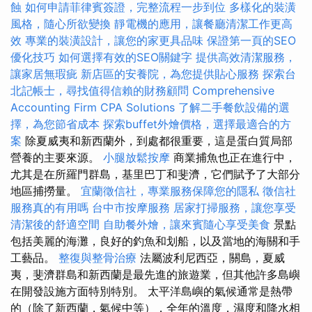
蝕
如何申請菲律賓簽證，完整流程一步到位
多樣化的裝潢
風格，隨心所欲變換
靜電機的應用，讓餐廳清潔工作更高
效
專業的裝潢設計，讓您的家更具品味
保證第一頁的SEO
優化技巧
如何選擇有效的SEO關鍵字
提供高效清潔服務，
讓家居無瑕疵
新店區的安養院，為您提供貼心服務
探索台
北記帳士，尋找值得信賴的財務顧問
Comprehensive
Accounting Firm CPA Solutions
了解二手餐飲設備的選
擇，為您節省成本
探索buffet外燴價格，選擇最適合的方
案
除夏威夷和新西蘭外，到處都很重要，這是蛋白質局部
營養的主要來源。
小腿放鬆按摩
商業捕魚也正在進行中，
尤其是在所羅門群島，基里巴丁和斐濟，它們賦予了大部分
地區捕撈量。
宜蘭徵信社，專業服務保障您的隱私
徵信社
服務真的有用嗎
台中市按摩服務
居家打掃服務，讓您享受
清潔後的舒適空間
自助餐外燴，讓來賓隨心享受美食
景點
包括美麗的海灘，良好的釣魚和划船，以及當地的海關和手
工藝品。
整復與整骨治療
法屬波利尼西亞，關島，夏威
夷，斐濟群島和新西蘭是最先進的旅遊業，但其他許多島嶼
在開發設施方面特別特別。 太平洋島嶼的氣候通常是熱帶
的（除了新西蘭，氣候中等），全年的溫度，濕度和降水相