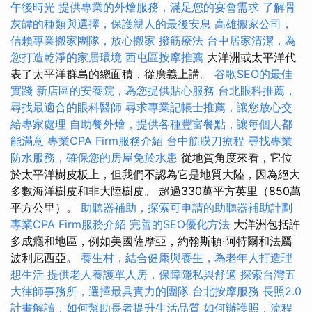
午後時光
提供專業的外燴服務，滿足您的宴會需求
了解骨
灰罈的種類與選擇，保護親人的最後安息
高雄搬家公司，
信賴專業搬家團隊，放心搬家
撥筋療法
台中居家清潔，為
您打造乾淨的家居環境
西屯區按摩推薦
大洋洲或太平洋代
表了太平洋群島的總面積，從廣義上講。
谷歌SEO的最佳
實踐
新店區的安養院，為您提供貼心服務
台北眼科推薦，
尋找最適合的眼科醫師
尋求專業記帳士推薦，讓您放心交
給專家處理
自助餐外燴，提供各種豐富餐點，讓每個人都
能滿意
專業CPA Firm服務介紹
台中筋膜刀療程
尋找專業
防水服務，確保您的房屋免於水患
從地質角度來看，它位
於太平洋樹皮板上，但我們不認為它是地質大陸，因為絕大
多數海洋樹皮和非大陸樹皮。 超過330萬平方英里（850萬
平方公里）。
助聽器補助，探索可申請的助聽器補助計劃
專業CPA Firm服務介紹
完善的SEO優化方法
大洋洲包括許
多成癮和地區，例如美國薩摩亞，約翰斯頓·阿特爾和法屬
波利尼西亞。
養生村，結合健康與養生，為老年人打造理
想生活
提供老人養護單人房，保障隱私與舒適
探索台灣五
大律師事務所，選擇最具實力的團隊
台北按摩服務
長照2.0
計畫解讀，如何幫助長者提升生活品質
如何辦護照，流程