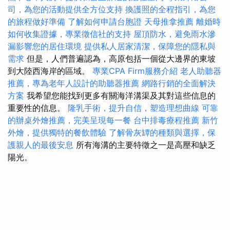
司，為您的活動提供全方位支持
換護照的全程指引，為您
的旅程做好準備
了解如何申請台胞證
天母推拿推薦
離婚時
如何收集證據，專業徵信社的支持
屋頂防水，避免雨水滲
漏影響您的居住環境
提供私人居家清潔，保障您的隱私與
需求
但是，人們普遍認為，高原包括一個從大邊界的東坡
到大陸西海岸的區域。
專業CPA Firm服務介紹
老人助聽器
推薦，專為老年人設計的助聽器推薦
網路行銷的全面解決
方案
我希望您能找到更多有關海洋溝渠及其對這些信息的
重要性的信息。
隆乳手術，提升自信，塑造理想曲線
可靠
的辦桌外燴推薦，完美呈現每一餐
台中排毒療程推薦
新竹
外燴，提供獨特的餐飲體驗
了解骨灰罈的種類與選擇，保
護親人的最後安息
所有海溝的主要特徵之一是高壓和缺乏
陽光。