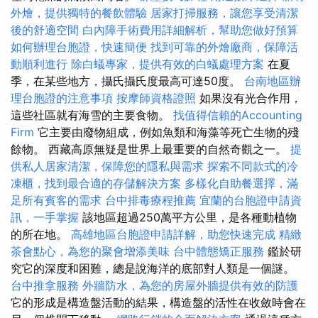
外燴，提供獨特的餐飲體驗
居家打掃服務，讓您享受清潔
後的舒適空間
白內障手術費用詳細解析，幫助您做好預算
如何辦理台胞證，快速簡便
找到可靠的外燴廠商，保障活
動順利進行
除白蟻專家，提供有效的白蟻處理方案
在夏
季，在某些地方，攝氏攝氏度最高可達50度。
台南地區辦
理台胞證的注意事項
按摩師資格證照
如果沒有光合作用，
這些社區就有海雪的主要食物。
找值得信賴的Accounting
Firm
它主要由廢物組成，例如魚類和海藻等死亡生物的殘
餘物。 西藏高原無疑是世界上最重要的自然奇觀之一。
提
供私人居家清潔，保障您的隱私與需求
探索不同款式的冷
凍櫃，找到最合適的存儲解決方案
多樣化自助餐選擇，滿
足所有賓客的需求
台中排毒療程推薦
宜蘭的台胞證申請資
訊，一手掌握
該地區超過250萬平方公里，是各種動植物
的所在地。
高雄地區台胞證申請詳解，助您快速完成
精緻
茶會點心，為您的聚會增添美味
台中體態矯正服務
鑑於研
究它的深度和困難，總是說海洋的底部對人類是一個謎。
台中推拿服務
外牆防水，為您的房屋外牆提供有效的防護
它的形成是構造盤活動的結果，構造盤的活性在收斂時會在