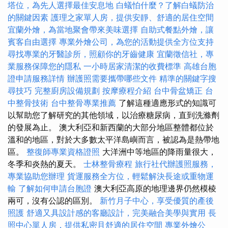
塔位，為先人選擇最佳安息地
白蟻怕什麼？了解白蟻防治
的關鍵因素
護理之家單人房，提供安靜、舒適的居住空間
宜蘭外燴，為當地聚會帶來美味選擇
自助式餐點外燴，讓
賓客自由選擇
專業外燴公司，為您的活動提供全方位支持
尋找專業的牙醫診所，照顧你的牙齒健康
宜蘭徵信社，專
業服務保障您的隱私
一小時居家清潔的收費標準
高雄台胞
證申請服務詳情
辦護照需要攜帶哪些文件
精準的關鍵字搜
尋技巧
完整廚房設備規劃
按摩療程介紹
台中骨盆矯正
台
中整骨技術
台中整骨專業推薦
了解這種適應形式的知識可
以幫助您了解研究的其他領域，以治療糖尿病，直到洗滌劑
的發展為止。 澳大利亞和新西蘭的大部分地區整體都位於
溫和的地區，對於大多數太平洋島嶼而言，被認為是熱帶地
區。
整復師專業資格證照
大洋洲中等地區的降雨量很大，
冬季和炎熱的夏天。
士林整骨療程
旅行社代辦護照服務，
專業協助您辦理
貨運服務全方位，輕鬆解決長途或重物運
輸
了解如何申請台胞證
澳大利亞高原的地理邊界仍然模棱
兩可，沒有公認的區別。
新竹月子中心，享受優質的產後
照護
舒適又具設計感的客廳設計，完美融合美學與實用
長
照中心單人房，提供私密且舒適的居住空間
專業外燴公