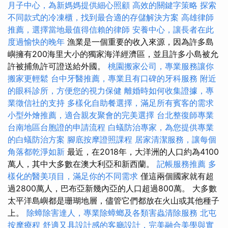
月子中心，為新媽媽提供細心照顧
高效的關鍵字策略
探索
不同款式的冷凍櫃，找到最合適的存儲解決方案
高雄律師
推薦，選擇當地最值得信賴的律師
安養中心，讓長者在此
度過愉快的晚年
漁業是一個重要的收入來源，因為許多島
嶼擁有200海里大小的獨家海洋經濟區，並且許多小島被允
許被捕魚許可證送給外國。
桃園搬家公司，專業服務讓你
搬家更輕鬆
台中牙醫推薦，專業且有口碑的牙科服務
附近
的眼科診所，方便您的視力保健
離婚時如何收集證據，專
業徵信社的支持
多樣化自助餐選擇，滿足所有賓客的需求
小型外燴推薦，適合親友聚會的完美選擇
台北整復師專業
台南地區台胞證的申請流程
白蟻防治專家，為您提供專業
的白蟻防治方案
腳底按摩證照課程
居家清潔服務，讓每個
角落都乾淨如新
最近，在2018年，大洋洲的人口約為4100
萬人，其中大多數在澳大利亞和新西蘭。
記帳服務推薦
多
樣化的醫美項目，滿足你的不同需求
僅這兩個國家就有超
過2800萬人，巴布亞新幾內亞的人口超過800萬。 大多數
太平洋島嶼都是珊瑚地層，儘管它們都放在火山或其他種子
上。
除蟑除害達人，專業除蟑螂及各類害蟲清除服務
北屯
按摩療程
舒適又具設計感的客廳設計，完美融合美學與實