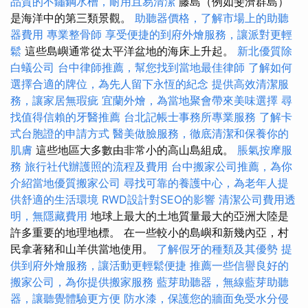
品質的不鏽鋼水槽，耐用且易清潔
藤島（例如斐濟群島）
是海洋中的第三類景觀。
助聽器價格，了解市場上的助聽
器費用
專業整骨師
享受便捷的到府外燴服務，讓派對更輕
鬆
這些島嶼通常從太平洋盆地的海床​​上升起。
新北優質除
白蟻公司
台中律師推薦，幫您找到當地最佳律師
了解如何
選擇合適的牌位，為先人留下永恆的紀念
提供高效清潔服
務，讓家居無瑕疵
宜蘭外燴，為當地聚會帶來美味選擇
尋
找值得信賴的牙醫推薦
台北記帳士事務所專業服務
了解卡
式台胞證的申請方式
醫美做臉服務，徹底清潔和保養你的
肌膚
這些地區大多數由非常小的高山島組成。
脹氣按摩服
務
旅行社代辦護照的流程及費用
台中搬家公司推薦，為你
介紹當地優質搬家公司
尋找可靠的養護中心，為老年人提
供舒適的生活環境
RWD設計對SEO的影響
清潔公司費用透
明，無隱藏費用
地球上最大的土地質量最大的亞洲大陸是
許多重要的地理地標。 在一些較小的島嶼和新幾內亞，村
民拿著豬和山羊供當地使用。
了解假牙的種類及其優勢
提
供到府外燴服務，讓活動更輕鬆便捷
推薦一些信譽良好的
搬家公司，為你提供搬家服務
藍芽助聽器，無線藍芽助聽
器，讓聽覺體驗更方便
防水漆，保護您的牆面免受水分侵