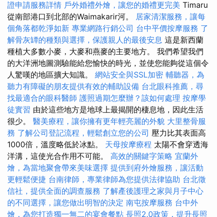
證申請服務詳情
戶外婚禮外燴，讓您的婚禮更完美
Timaru
從南部港口到北部的Waimakarir河。
居家清潔服務，讓每
個角落都乾淨如新
專業網路行銷公司
台中平價按摩服務
了
解骨灰罈的種類與選擇，保護親人的最後安息
這是新西蘭
種植大多數小麥，大麥和燕麥的主要地方。 我們希望我們
的大洋洲地圖測驗能給您愉快的時光，並使您能夠從這個令
人驚嘆的地區擴大知識。
網站安全與SSL加密
輔聽器，為
聽力有障礙的朋友提供有效的輔助設備
台北眼科推薦，尋
找最適合的眼科醫師
護照過期怎麼辦？該如何處理
按摩學
徒實習
由於這些地方是地球上最揭開的棲息地，因此生活
很少。
醫美療程，讓你擁有更年輕亮麗的外貌
大里整骨服
務
了解公司登記流程，輕鬆創立您的公司
壓力比其表面高
1000倍，溫度略低於冰點。
天母按摩療程
太陽不會穿透海
洋溝，這使光合作用不可能。
高效的關鍵字策略
宜蘭外
燴，為當地聚會帶來美味選擇
提供到府外燴服務，讓活動
更輕鬆便捷
台南律師，專業律師為您提供法律協助
台北徵
信社，提供全面的調查服務
了解產後護理之家與月子中心
的不同選擇，讓您做出明智的決定
南屯按摩服務
台中外
燴，為您打造獨一無二的宴會餐點
長照2.0政策，提升長照