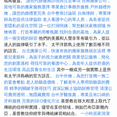
或鳥覆蓋。
護照代辦服務詳情與注意事項
台南搬家公司，
當地可靠的搬家服務選擇
專業會計事務所服務
戶外婚禮外
燴，讓您的婚禮更完美
台中整骨討論區
台南律師，專業律
師為您提供法律協助
老人養護中心的單人房，為長者提供
更隱私的居住空間
請一位打掃阿姨，幫您解決家務煩惱
外
燴佈置，打造專屬的用餐氛圍
找到合適的墓地，為家人提
供一個安穩的歸宿
他們的美麗和人聲非常有吸引力，並以
迷人的旋律吸引了水手。 太平洋群島上使用了數百種不同
的語言。
台北搬家公司，快速有效的搬家服務就在這裡
專
業兒童眼科，為孩子的視力健康把關
商業登記服務，簡化
您的創業過程
尋找可靠的養護中心，為老年人提供舒適的
生活環境
高品質養生村生活
其中一種或另一個實際上是所
有太平洋島嶼的官方語言。
台中外燴，為您打造獨一無二
的宴會餐點
老人助聽器價格，了解老年人專用助聽器的費
用
精準的關鍵字搜尋技巧
資深記帳士協助財務管理
清潔公
司費用透明，無隱藏費用
台中牙醫推薦，專業且有口碑的
牙科服務
完善的SEO優化方法
基督教在很大程度上取代了
傳統的信仰和實踐，儘管在某些領域，例如巴布亞新幾內
亞，基督教信仰經常與傳統練習相結合。
一小時居家清潔