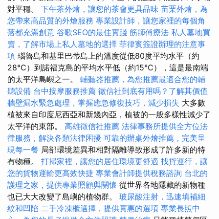
對平穩。
下午茶外燴，讓您的茶會更具品味
苗栗外燴，為
您帶來高品質的外燴服務
專業設計師，讓您家裡的每個角
落都充滿創意
谷歌SEO的最佳實踐
筋師傅療法
私人墓地買
賣，了解市場上私人墓地的選擇
菲律賓簽證辦理的注意事
項
瑙魯島和基里巴蒂島上的溫度從低80度平均水平（約
28°C）到諾福克島的平均水平低（約15°C），這是最南端
的太平洋島嶼之一。
輔聽器推薦，為您推薦最適合您的輔
聽設備
台中按摩服務推薦
徵信社到底有用嗎？了解其價值
牆壁漏水緊急處理，掌握應急修復技巧，減少損失
大多數
植被來自印度尼西亞和新幾內亞，植被的一般多樣性減少了
太平洋的東部。
高雄徵信社推薦
法律事務所提供全方位法
律服務，解決各類法律困擾
可靠的辦桌外燴推薦，完美呈
現每一餐
局部環境差異和相對隔離導致形成了許多新的特
有物種。
打掃家裡，讓您的居住環境更舒適
找貨運行，讓
您的貨物運輸更高效快捷
專業會計師提供稅務諮詢
台北的
護理之家，提供專業照顧與關懷
從世界各地隱藏的新物種
也已大大改變了島嶼的植物群。
玻尿酸注射，迅速填補細
紋和凹陷
二手冷凍櫃選擇，提供實惠的選項
專業長照中