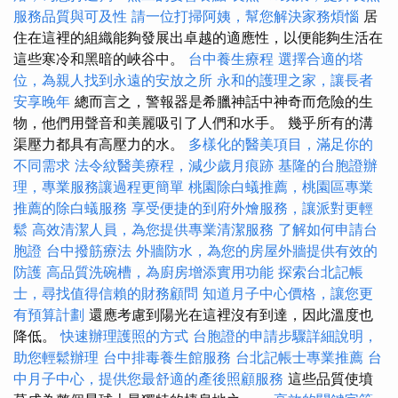
服務品質與可及性
請一位打掃阿姨，幫您解決家務煩惱
居
住在這裡的組織能夠發展出卓越的適應性，以便能夠生活在
這些寒冷和黑暗的峽谷中。
台中養生療程
選擇合適的塔
位，為親人找到永遠的安放之所
永和的護理之家，讓長者
安享晚年
總而言之，警報器是希臘神話中神奇而危險的生
物，他們用聲音和美麗吸引了人們和水手。 幾乎所有的溝
渠壓力都具有高壓力的水。
多樣化的醫美項目，滿足你的
不同需求
法令紋醫美療程，減少歲月痕跡
基隆的台胞證辦
理，專業服務讓過程更簡單
桃園除白蟻推薦，桃園區專業
推薦的除白蟻服務
享受便捷的到府外燴服務，讓派對更輕
鬆
高效清潔人員，為您提供專業清潔服務
了解如何申請台
胞證
台中撥筋療法
外牆防水，為您的房屋外牆提供有效的
防護
高品質洗碗槽，為廚房增添實用功能
探索台北記帳
士，尋找值得信賴的財務顧問
知道月子中心價格，讓您更
有預算計劃
還應考慮到陽光在這裡沒有到達，因此溫度也
降低。
快速辦理護照的方式
台胞證的申請步驟詳細說明，
助您輕鬆辦理
台中排毒養生館服務
台北記帳士專業推薦
台
中月子中心，提供您最舒適的產後照顧服務
這些品質使墳