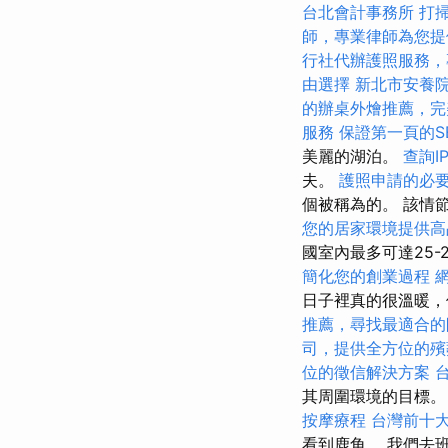
台北會計事務所
打
師，專業律師為您提
行社代辦護照服務，
由選擇
新北市安養
的辦桌外燴推薦，完
服務
保證第一頁的S
美麗的湖泊。
查詢I
夫。
護照申請的必
個被稱為的。 該情節
您的居家環境提供高
國室內最多可達25-2
簡化您的創業過程
日子裡真的很溫暖，
推薦，尋找最適合的
司，提供全方位的殯
位的徵信解決方案
其周圍環境的目標
按摩療程
台灣前十
看到鹿角。 我們去班夫，