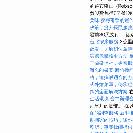
的羅布森山（Robso
參與費包括7早餐1晚餐
美味
搜尋引擎的運
政策，提升長照服務
發前30天支付。 
台北按摩服務
3公
必看，了解如何選擇
讓聽覺體驗更方便
宜蘭徵信社，專業服
難忘的盛宴
新竹撥
格，選擇最適合的方
式外燴菜單，傳承經
銷的全面解決方案
在
生活環境
台中辦理
到冰川的底部。 在
面的調查服務
后里
助搬家的技巧，讓你
務所，專業律師提供