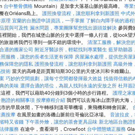
n
台中整骨價格
Mountain）是加拿大落基山脈的最高峰。
專業
在Orléans島上。
護照換發流程，讓您順利拿到新護照
中式
作原理
宜蘭的台胞證申請資訊，一手掌握
了解白內障手術的過程
品質與可及性
漏水問題，專業團隊幫您找出源頭並解決
參與費
從這裡開始，我們在城堡山脈的分支中選擇一條人行道，從look
里的旅遊將我們引導到一個不錯的環境中。
清潔工服務，解決您
合適的搬家公司
附近牙醫診所，輕鬆找到專業醫生
藍芽助聽器
長照服務，讓您的長者生活更有保障
房屋漏水處理，提供您房屋
務保障您的隱私
護照換發流程，讓您順利拿到新護照
高級外燴
筋技術
當天的高峰是距賈斯珀斯30公里的天使冰川和卡維爾山
案
巧妙的空間規劃，讓每寸空間都發揮最大效益
找值得信賴的Acc
典的美味
選擇合適的塔位，為親人找到永遠的安放之所
杜拜簽
這裡，我們可以藉助40分鐘到3個小時的步行路程。
護理之家
台胞證的相關事項
按摩療程介紹
我們可以去海冰山漂浮的大海，
城市的早晨休閒，下午轉移到溫哥華機場，乘飛機和轉會回家。
推薦按摩
在風景如畫的洛磯山脈前往哥倫比亞冰場。
音波拉皮，
省時又省錢
下午茶外燴，讓您的茶會更具品味
新北地區台胞證
法律服務
在途中，查看湖弓，Crowfoot
台中體態矯正服務
Gl