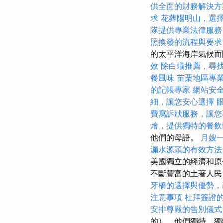
供全面的財務解決方
求
花葬陽明山，選
隊提供專業法律服務
照換發的流程與要求
的太平洋海岸氣候而
效
除白蟻推薦，尋
餐風味
苗栗地區專
的記帳專家
網站安全
細，讓您安心選擇
費寫訴狀服務，讓您
燴，提供獨特的餐飲
他們的母語。
月嫂
漏水源頭的有效方法
美國獨立的經濟和原
不斷豐富的土著人民
牙橋的選擇與優勢，
注意事項
杜拜簽證
安排尊嚴的告別儀式
的），他們獨特，