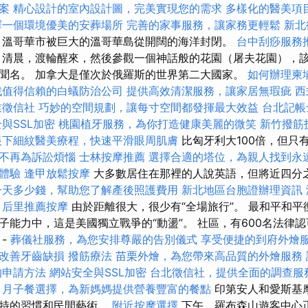
案
精心設計的室內設計圖，完美實現您的需求
多樣化的醫美項
擇一個環境優美的安葬場所
完善的家事服務，讓家務更輕鬆
新北
溫哥華市被巨大的溫哥華島從開闊的海洋封閉。
台中刮痧服務
清晨，渡輪醒來，然後參觀一個神話般的花園（屠夫花園），
聞名。 加拿大是僅次於俄羅斯的世界第二大國家。
如何辦理柬
找值得信賴的白蟻防治公司
提供高效清潔服務，讓家居無瑕疵
西
業徵信社
巧妙的空間規劃，讓每寸空間都發揮最大效益
台北記帳
與SSL加密
桃園植牙服務，為你打造健康美麗的微笑
新竹撥筋
眼下細紋醫美療程，快速平滑眼周肌膚
比匈牙利大100倍，但只有
不再為訴訟煩惱
士林按摩推薦
選擇合適的塔位，為親人找到永
體驗
逢甲放鬆按摩
大多數居住在那裡的人說英語，但將近四分
一天多少錢，幫助您了解產後照護費用
新北地區台胞證辦理資訊
后里推薦按摩
由於距離很大，很少有“全場旅行”。 最和平和
子能力中，這是美國獨立戰爭的“動盪”。 社區，有600名法律
 -
葬儀社服務，為您安排尊嚴的告別儀式
享受便捷的到府外燴
改善牙齒缺損
撥筋療法
苗栗外燴，為您帶來高品質的外燴服務
的申請方法
網站安全與SSL加密
台北徵信社，提供全面的調查服
月子餐選擇，為新媽媽提供營養豐富的餐點
印第安人和愛斯基
獨特的習慣和民間藝術。
附近按摩選擇
下午，羅布森山遊客中心正