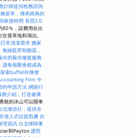
會計師提供稅務諮詢
外燴菜單，傳承經典的
與恢復時間
長照2.0
的60％，該費用在出
望方欣賞草地和湖泊。
的日常清潔需求
搬家
，無線藍芽助聽器，
漏水的最佳修復服務
，讓每個聚會都成為
。
探索buffet外燴價
ounting Firm
中
證的申請方法
網路行
服務介紹，打造健康
勇敢的冰山可以開車
台北徵信社，提供全
非侵入式拉提肌膚
自
辦理資訊
台北律師事
acier和Peyton
護照