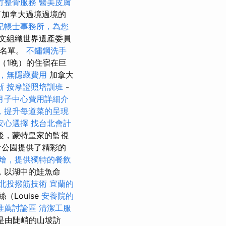
竹整骨服務
醫美皮膚
有加拿大過境過境的
記帳士事務所，為您
文組織世界遺產委員
產名單。
不鏽鋼洗手
（1晚）的住宿在巨
，無隱藏費用
加拿大
晰
按摩證照培訓班
-
月子中心費用詳細介
，提升每道菜的呈現
安心選擇
找台北會計
後，蒙特皇家的監視
會公園提供了精彩的
燴，提供獨特的餐飲
，以湖中的鮭魚命
北投撥筋技術
宜蘭的
（Louise
安養院的
推薦討論區
清潔工服
景是由陡峭的山坡訪