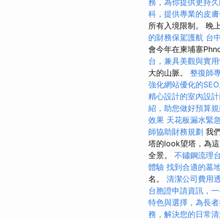
務，為你提供更持久
科，提供專業的皮膚
所有入境限制。 晚
的財務保駕護航
台
會今年在柬埔寨Ph
台，兼具美觀與實用
大的山脈。
整復師
強化網站優化的SE
精心設計的室內設計
紹，助您做好預算規
效果
天花板漏水緊
師協助財務規劃
我們
塔的look望塔，
全景。
不鏽鋼流理
體驗
找到合適的墓
名。
清潔公司費用
台胞證申請資訊，一
特色與選擇，為長者
務，解決您的日常清