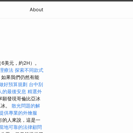
About
（6美元，約2H）。
理療法
探索不同款式
，如果我們仍然有能
做好預算規劃
台中刮
人的最後安息
精選外
寧願發現哥倫比亞冰
上冰。
散光問題的解
提供專業的外燴服
方的人來說，這是一
當地可靠的法律顧問