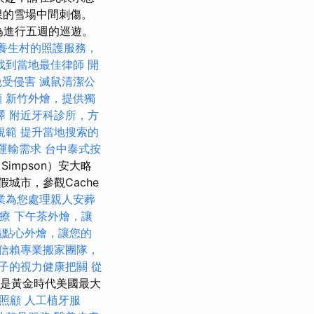
無限的雪場中間刺傷。
為進行五週的巡遊。
養生村的照護服務，
找到當地最佳律師
開
免受侵害
滅鼠清潔公
顧
新竹外燴，提供獨
澤
附近牙科診所，方
規範
提升當地搜索的
運輸需求
台中泰式按
Simpson）安大略
城市，參觀Cache
業為您處理親人安葬
療
下午茶外燴，讓
議點心外燴，讓您的
信賴專業搬家團隊，
子的視力健康把關
從
oet是黃金時代美國最大
照顧
人工植牙服