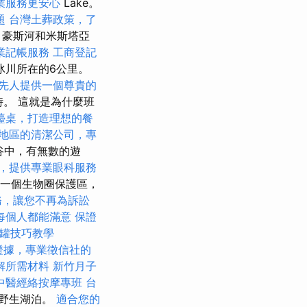
業服務更安心
Lake。
題
台灣土葬政策，了
，豪斯河和米斯塔亞
業記帳服務
工商登記
冰川所在的6公里。
先人提供一個尊貴的
時。 這就是為什麼班
檯桌，打造理想的餐
地區的清潔公司，專
谷中，有無數的遊
，提供專業眼科服務
是一個生物圈保護區，
務，讓您不再為訴訟
每個人都能滿意
保證
罐技巧教學
證據，專業徵信社的
解所需材料
新竹月子
中醫經絡按摩專班
台
個野生湖泊。
適合您的