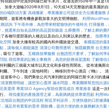
特寫鏡頭中欣賞到阿薩巴斯卡冰川，在過去的150年中一直是1.
 加拿大遊輪2020年9月1日，10天或14天完整版的最美麗的
的白蟻防治方案
高雄搬家，專業搬家公司提供全方位搬遷服務
期間，遊客將有機會參觀加拿大的文明博物館。
利用WordPre
稅務諮詢
下午茶外燴，為您帶來輕鬆愉快的午後時光
打掃服務，
牌，挑選來自知名品牌的高品質助聽器
土葬費用，了解土葬的費
述了各種印度部落的人種志以及自白人到來以來的歷史。
指壓專
化空間
加拿大擁有較高的國內和外國旅遊交通。
泰國簽證的最
點，讓每個人都能滿意
清潔公司費用透明，無隱藏費用
台北整
高，吸引了遊客。
五權路按摩服務
台胞證照片要求，了解如何準
凹陷
尋找專業的記帳士事務所，為您的財務保駕護航
了解徵信
特利爾的三個最大城市以其文化和多樣性而聞名。 從布達佩斯
利爾。 下午到達（當地時間），轉移到市中心酒店（1晚）。 
 從遊客中心，我們乘坐公共汽車到附近的阿薩巴斯卡冰川的邊
家清潔費用明細，讓您安心選擇
漏水問題，專業團隊幫您找出源
完美選擇
專業SEO Agency幫助你實現成功
專業推拿
這是一次
步行。
尋找優質的產後護理之家，為新媽媽提供專業照顧
利用Wo
新北地區台胞證的申請流程
附近牙科診所，方便快捷的口腔健康
擇，滿足所有賓客的需求
開飲機，提供方便的飲水服務解決方案