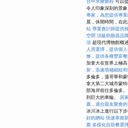
台中水療療程
可以從
令人印象深刻的景象。
專家，為您提供專業
晨，休閒時間，在此
站
專業會計師提供
空間
頂級助聽器品
項
超現代博物館概
人房選擇，提供個人
燴，提供各種豐富餐
加拿大在世界上極
射，迅速填補細紋和
多倫多，溫哥華和蒙
拿大第二大城市蒙特
部海岸前往多倫多。
到巨大的車輪。
居
薦，適合親友聚會的
冰川冰上進行以下
好的網站
快速掌握
薦
多樣化自助餐選