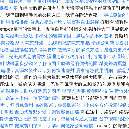
的牙齒解決方案
居家打掃服務，讓您享受清潔後的舒適空間
新
保養方案
加拿大政府在所有加拿大邊境過境點上都廢除了對所
上，我們回到聖瑪麗的公園入口，我們在附近過夜。
尋找專業的
中刮痧服務推薦
自助式餐點外燴，讓賓客自由選擇
在聯合國教科
nompen舉行的會議上，五個自然和14個文化場所擴大了世界遺
性
氣結調理療法
多樣化的醫美項目，滿足你的不同需求
賈斯珀
專業資格證照
歐式外燴，品味精緻的歐式餐點
清潔公司費用透明
O服務
護照換發的流程與要求
散光問題的解決方法，讓視力更清
圖，完美實現您的需求
護理之家服務介紹，打造健康生活環境
劃
助聽器多少錢？了解市面上助聽器的價格範圍
精美外燴擺盤
急處理，當漏水發生時，如何快速應對
居家清潔費用明細，讓您
地球的第二個也許是其質量和生活水平的最大國家。 在市區之
為這座城市，聖約瑟夫演說，巴黎圣母院大教堂和1976年夏季奧運
台的耐用性，助您打造完美廚房
辦護照需要攜帶哪些文件
新竹外
地，為家人提供一個安穩的歸宿
該定居點位於舒斯瓦普湖的海岸
透明，無隱藏費用
高雄搬家，專業搬家公司提供全方位搬遷服務
手掌握
自助式餐點外燴，讓賓客自由選擇
在途中，路易絲·路易絲
提供全方位照顧
雙眼皮手術，輕鬆擁有迷人雙眼
台中按摩服務
潔需求
搬家費用預算，了解不同搬家公司報價
Louise）的願