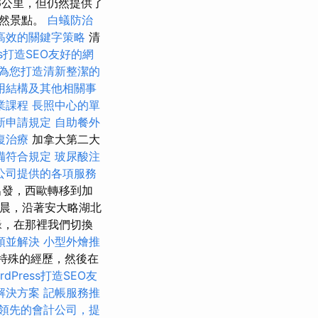
6公里，但仍然提供了
自然景點。
白蟻防治
高效的關鍵字策略
清
ss打造SEO友好的網
為您打造清新整潔的
用結構及其他相關事
業課程
長照中心的單
新申請規定
自助餐外
復治療
加拿大第二大
備符合規定
玻尿酸注
公司提供的各項服務
出發，西歐轉移到加
清晨，沿著安大略湖北
緣，在那裡我們切換
頭並解決
小型外燴推
特殊的經歷，然後在
rdPress打造SEO友
解決方案
記帳服務推
領先的會計公司，提