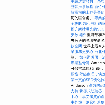
申請所需材料，為您
整骨推拿療程
新竹
解當前的土葬是否仍
河的匯合處。
專業
全攻略
精心設計的
提升網站曝光的SEO Se
安放場所
溫哥華和布
夫旁邊的區域被命
飲空間
世界上最令
業服務更安心
台北
覽。
如何辦護照，
專業整骨師
Watert
可保留草原和山脈，
煩惱
壁癌處理，快
第一頁的SEO優化技
Anderson
高效的記
支持
骨導式助聽器
中心，享受優質的產
中外燴，為您打造獨