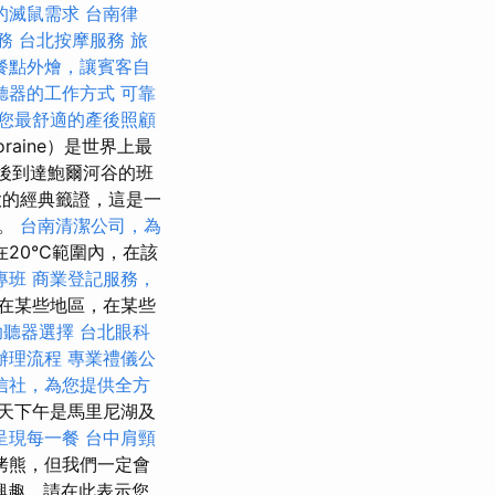
的滅鼠需求
台南律
務
台北按摩服務
旅
餐點外燴，讓賓客自
聽器的工作方式
可靠
您最舒適的產後照顧
oraine）是世界上最
後到達鮑爾河谷的班
大的經典籤證，這是一
型。
台南清潔公司，為
20°C範圍內，在該
專班
商業登記服務，
在某些地區，在某些
助聽器選擇
台北眼科
辦理流程
專業禮儀公
信社，為您提供全方
天下午是馬里尼湖及
呈現每一餐
台中肩頸
烤熊，但我們一定會
果您有興趣，請在此表示您