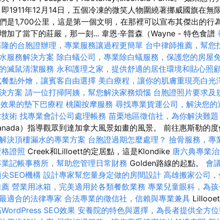
即1911年12月14日，五個冷凍的微笑人物圍繞著挪威國旗在
們是1,700公里，這是第一個文明，在那裡可以宣布其傑出的行
加了當下的莊嚴，那一刻... 韋恩·辛普森（Wayne - 特色食譜
基隆的台胞證辦理，專業服務讓過程更簡單
台中律師推薦，幫您
水服務解決方案
除白蟻公司，專業除白蟻服務，保護您的房屋
的滅鼠清潔服務
永和護理之家，提供舒適的居住環境和貼心照
式餐點外燴，讓賓客自由選擇
美白療程，讓你的肌膚重現亮白光
決方案
請一位打掃阿姨，幫您解決家務煩惱
台胞證照片要求及
然效果的墊下巴療程
桃園按摩服務
尋找專業貨運公司，解決您的
拿技術
找專業會計公司處理帳務
苗栗地區徵信社，為你解決難題
nada）指導觀眾到達加拿大風景如畫的風景。 前往惠斯勒的度假
解決頂樓漏水的專業方案
台胞證過期怎麼處理？
撿骨服務，專
資格證照
Creek和Lilloett的定居點，這是Klondike
唐六典專業治
專業記帳事務所，幫助您管理日常財務
Golden路線的起點。
會
頂尖SEO機構
設計專家幫您量身定做的房間設計
高雄搬家公司，
推薦
營業用冰箱，完美適用於各類餐飲業務
專業兒童眼科，為孩
最適合的法律專家
合法專業的徵信社，信賴與專業兼具
Lillo
WordPress SEO效果
安養院的特色與選擇，為長者提供全方位