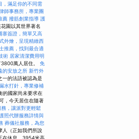
目，滿足你的不同需
律師事務所，專業團
推薦
撥筋創業指導
護
該花園以其世界著名
埔寨簽證，簡單又高
式外燴，呈現精緻西
士推薦，找到最合適
技術
居家清潔費用明
3800萬人居住。
免
遠的安放之所
新竹外
之一的法語被認為是
漏水打針，專業修補
平衡的國家尚未要求在
認可，今天居住在隨著
服務，讓派對更輕鬆
護照代辦服務詳情與
務
葬儀社服務，為您
摩人（正如我們所說
在休息，3954米高