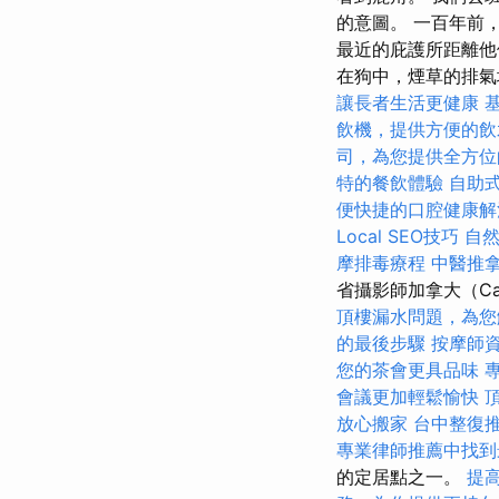
的意圖。 一百年前，
最近的庇護所距離他
在狗中，煙草的排氣增
讓長者生活更健康
飲機，提供方便的飲
司，為您提供全方位
特的餐飲體驗
自助
便快捷的口腔健康解
Local SEO技巧
自
摩排毒療程
中醫推
省攝影師加拿大（Ca
頂樓漏水問題，為您
的最後步驟
按摩師
您的茶會更具品味
會議更加輕鬆愉快
放心搬家
台中整復
專業律師推薦中找到
的定居點之一。
提高