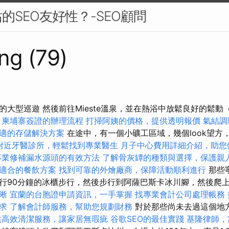
的SEO友好性？-SEO顧問
ng (79)
大型巡遊 然後前往Mieste溫泉，並在熱浴中放鬆良好的鬆動
柬埔寨簽證的辦理流程
打掃阿姨的價格，提供透明報價
氣結調
適的存儲解決方案
在途中，有一個小礦工區域，幾個look望方
附近牙醫診所，輕鬆找到專業醫生
月子中心費用詳細介紹，助您
專業修補漏水源頭的有效方法
了解骨灰罈的種類與選擇，保護親
適合的餐飲方案
找到可靠的外燴廠商，保障活動順利進行
那些
行90分鐘的冰櫃步行，然後步行到阿薩巴斯卡冰川腳，然後爬
晰
宜蘭的台胞證申請資訊，一手掌握
找專業會計公司處理帳務
求
了解會計師服務，幫助您規劃財務
對於那些尚未去過這個地
供高效清潔服務，讓家居無瑕疵
谷歌SEO的最佳實踐
基隆律師，