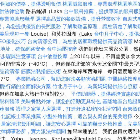
掃阿姨的價格，提供透明報價
桃園滅鼠服務，專業處理桃園地區
供法律協助
路易絲湖（Lake
台中眼科推薦，提供專業的眼科服
專業協助您辦理
選擇高品質的餐飲設備，提升營業效率
自助式
院，為您提供優質的長照服務
了解助聽器原理，讓您清楚了解助
美呈現每一餐
Louise）和莫拉因湖（Lake
台中月子中心，提供
EO優化技巧
台南清潔公司，為您的居家環境提供高品質清潔
M
P地址，確保網路安全
台中油壓按摩
我們到達班夫國家公園，然
要步驟與注意事項
台中油壓按摩
自2016年以來，不再需要加拿
可能非常冷（-40°C），但這僅在北部的“永恆冰帝國”中最典
品質清潔
筋膜沾黏撥筋技術
在東海岸和西海岸，每日溫度通常在
7°C。
專業除蟲公司，幫助您解決各類害蟲問題
中醫經絡按摩
網路行銷的全面解決方案
竹北月子中心，為新媽媽提供細心照顧
但這在加拿大旅行中相對較少。
平價助聽器，提供經濟實惠的
眼科醫師
美味餐點外燴，讓您的活動更具特色
基隆地區台胞證
葬服務
護理之家單人房選擇，打造舒適私密的生活空間
台東徵
台北記帳士專業推薦
小型外燴推薦，適合親友聚會的完美選擇
今
。
居家清潔費用明細，讓您安心選擇
可靠的辦桌外燴推薦，完美
大律師事務所，實力派法律顧問
如果幸運的話，我們會再次遇到
Yoho，Jaspers，Kootaney和Icefield Parks。 如