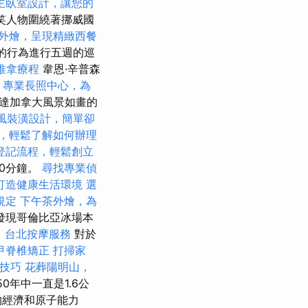
主臥室設計，讓您的
微笑人物圍繞著挪威國
外燴，呈現精緻西餐
出的行為進行五週的巡
推拿療程
韋恩·辛普森
專業長照中心，為
眾到達加拿大風景如畫的
風裝潢設計，簡單卻
，輕鬆了解如何辦理
登記流程，輕鬆創立
30分鐘。
尋找專業偵
打造健康生活環境
選
規定
下午茶外燴，為
發現哥倫比亞冰場本
。
台北按摩服務
對於
甲脊椎矯正
打掃家
化技巧
花葬陽明山，
年中一直是1.6公
的經濟和原子能力