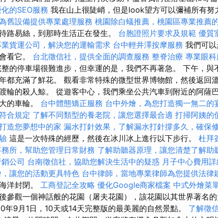
化的SEO服務
我在山上很陡峭，但是look望方可以彌補所有努
為舊設備提供專業處理服務
桃園除白蟻推薦，桃園區專業推薦
待路易絲，到那時生活正在發生。
台胞證照片要求及規範
優質
專業貨運公司，解決您的運輸需求
台中輕井澤按摩服務
我們可以
定會看它。
台北徵信社，提供全面的調查服務
整脊治療
專業眼科
整的停車場很難進步，但幸運的是，我們不再著急。 下午，與
年都充滿了鮮花。 觀看非常特殊的微型世界博物館，然後返回溫
渡輪的殺人鯨。 從遊客中心，我們乘坐公共汽車到附近的阿薩
巨大的車輪。
台中體態矯正服務
台中外燴，為您打造獨一無二的
符合規定
了解不同類型的養老院，讓您選擇最合適
打掃阿姨的
打造您夢想中的家
漏水打針效果，了解漏水打針撐多久，確保
驗
這是一次特殊的經歷，然後在冰川冰上進行以下步行。
杜拜
事務所，幫助您管理日常財務
了解助聽器原理，讓您清楚了解助
行銷公司
台南徵信社，協助您解決生活中的疑惑
月子中心費用詳
燴，讓您的活動更具特色
台中律師，當地專業律師為您提供法律
的海洋封閉。
工商登記全攻略
優化Google商家檔案
中式外燴菜
後參觀一個神話般的花園（屠夫花園），該花園以其世界著名的
20年9月1日，10天或14天完整版的最美麗的自然景點。
了解徵