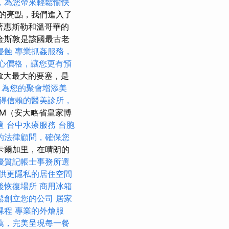
，為您帶來輕鬆愉快
的亮點，我們進入了
著惠斯勒和溫哥華的
金斯敦是該國最古老
侵蝕
專業抓姦服務，
心價格，讓您更有預
加拿大最大的要塞，是
，為您的聚會增添美
得信賴的醫美診所，
M（安大略省皇家博
適
台中水療服務
台胞
的法律顧問，確保您
卡爾加里，在晴朗的
優質記帳士事務所選
供更隱私的居住空間
後恢復場所
商用冰箱
鬆創立您的公司
居家
課程
專業的外燴服
薦，完美呈現每一餐