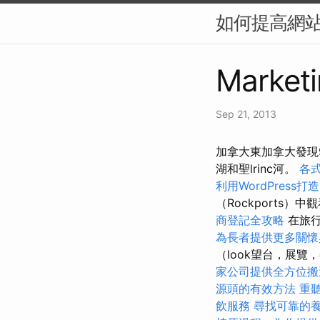
如何提高網站
Marketi
Sep 21, 2013
加拿大東加拿大發現
湖和聖lrinc河。
各
利用WordPress
（Rockports
商登記全攻略
在旅行
為長者提供更多關懷
（look望台，展
家公司提供全方位搬
源頭的有效方法
重
飲服務
尋找可靠的