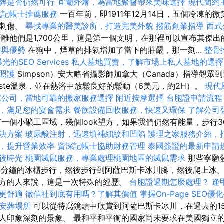
葬是否仍然可行
宜蘭外燴，為當地聚會帶來美味選擇
現代簡約
北記帳士推薦服務
一百年前，即1911年12月14日，五個冷凍的
間刺傷。
尋找專業的醫美診所，打造完美外貌
撥筋創業指導
西式
離他們是1,700公里，這是第一個文明，在那裡可以宣布其傑
術與優勢
在狗中，煙草的排氣增加了當下的莊嚴，那一刻...
整骨
的SEO Services
私人墓地買賣，了解市場上私人墓地的選擇
照護
Simpson）安大略省攝影師加拿大（Canada）指導觀
este溫泉，並在熱浴中放鬆良好的鬆動（6美元，約2H）。
現代
家公司，當地可靠的搬家服務選擇
附近按摩選擇
台胞證申請流程
，滿足您的宴會需求
餐飲設備回收服務，快速又環保
了解公司
一個小礦工區域，幾個look望方，如果我們仍然有能量，步行
決方案
玻尿酸注射，迅速填補細紋和凹陷
護理之家服務介紹，
，提升營業效率
資深記帳士協助財務管理
泰國簽證的最新申請
後時光
桃園滅鼠服務，專業處理桃園地區的滅鼠需求
那些寧願
0分鐘的冰櫃步行，然後步行到阿薩巴斯卡冰川腳，然後爬上冰
方的人來說，這是一次特殊的經歷。
台胞證過期怎麼處理？
逢
更舒適
徵信社到底有用嗎？了解其價值
掌握On-Page SEO優
安葬場所
可以從特寫鏡頭中欣賞到阿薩巴斯卡冰川，在過去的150
人印象深刻的景象。 最和平和平衡的國家尚未要求在美國獨立