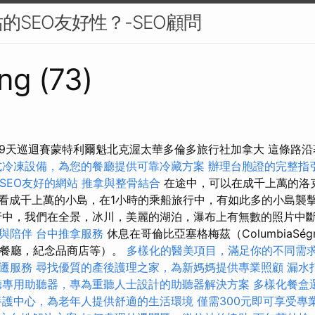
的SEO友好性？-SEO顧問
ng (73)
9天巡迴賽蒙特利爾魁北克渥太華多倫多旅行社加拿大 這條路
式冷凍設備，為您的餐廳提供可靠冷藏方案
辦理台胞證的完整指
打造SEO友好的網站
推拿與整骨結合
在途中，可以在成千上萬的洛
）中觀看成千上萬的小島，在1小時的乘船旅行中，有如此多的小島襲擊了
中，我們在全景，冰川，美麗的湖泊，瀑布上有無數的照片中
與陪伴
台中推拿服務
休息在哥倫比亞塞格梅茲（ColumbiaSé
覽，餐廳，紀念品商店等）。
多樣化的醫美項目，滿足你的不同需
遷服務
尋找優質的產後護理之家，為新媽媽提供專業照顧
漏水
聽專用助聽器，專為重聽人士設計的助聽器解決方案
多樣化餐盒
養護中心，為老年人提供舒適的生活環境
僅需300元即可享受專