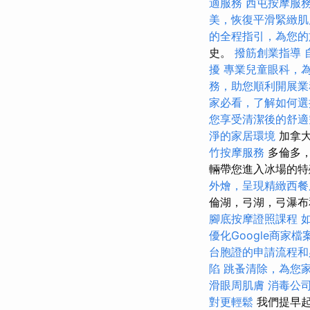
適服務
西屯按摩服
美，恢復平滑緊緻肌
的全程指引，為您的
史。
撥筋創業指導
擾
專業兒童眼科，
務，助您順利開展業
家必看，了解如何選
您享受清潔後的舒適
淨的家居環境
加拿大
竹按摩服務
多倫多，
輛帶您進入冰場的特殊
外燴，呈現精緻西餐
倫湖，弓湖，弓瀑布
腳底按摩證照課程
優化Google商家檔
台胞證的申請流程和
陷
跳蚤清除，為您
滑眼周肌膚
消毒公
對更輕鬆
我們提早起