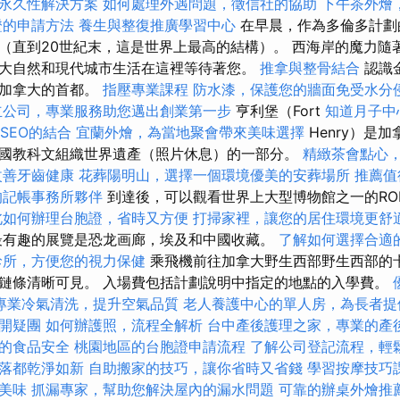
永久性解決方案
如何處理外遇問題，徵信社的協助
下午茶外燴
證的申請方法
養生與整復推廣學習中心
在早晨，作為多倫多計劃
（直到20世紀末，這是世界上最高的結構）。 西海岸的魔力隨
大自然和現代城市生活在這裡等待著您。
推拿與整骨結合
認識
是加拿大的首都。
指壓專業課程
防水漆，保護您的牆面免受水分
立公司，專業服務助您邁出創業第一步
亨利堡（Fort
知道月子中
與SEO的結合
宜蘭外燴，為當地聚會帶來美味選擇
Henry）是
國教科文組織世界遺產（照片休息）的一部分。
精緻茶會點心
改善牙齒健康
花葬陽明山，選擇一個環境優美的安葬場所
推薦值
的記帳事務所夥伴
到達後，可以觀看世界上大型博物館之一的RO
北如何辦理台胞證，省時又方便
打掃家裡，讓您的居住環境更舒
有趣的展覽是恐龙画廊，埃及和中國收藏。
了解如何選擇合適
診所，方便您的視力保健
乘飛機前往加拿大野生西部野生西部的
鏈條清晰可見。 入場費包括計劃說明中指定的地點的入學費。
專業冷氣清洗，提升空氣品質
老人養護中心的單人房，為長者提
開疑團
如何辦護照，流程全解析
台中產後護理之家，專業的產
的食品安全
桃園地區的台胞證申請流程
了解公司登記流程，輕
落都乾淨如新
自助搬家的技巧，讓你省時又省錢
學習按摩技巧
美味
抓漏專家，幫助您解決屋內的漏水問題
可靠的辦桌外燴推