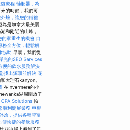
整復療程
輔聽器，為
下來的時候，我們可
禮外燴，讓您的婚禮
認為是加拿大最美麗
絲湖和附近的山峰，
您的家重生的機會
自
服務全方位，輕鬆解
律協助
早晨，我們從
的SEO Services
方便的飲水服務解決
您找出源頭並解決
花
大理石kanyon。
薦
在Invermere的小
ewanka湖周圍放了
 CPA Solutions
帕
您順利開展業務
申辦
外燴，提供各種豐富
方便快捷的餐飲服務
倫比亞冰場上看到了許