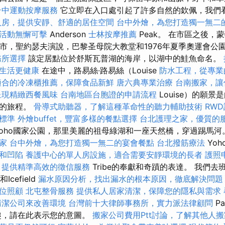
台中運動按摩服務
它立即在入口處引起了許多自然的欽佩，我們看
人房，提供安靜、舒適的居住空間
台中外燴，為您打造獨一無二
活動無懈可擊
Anderson
士林按摩推薦
Peak。 在市區之後，
座城市，聖約瑟夫演說，巴黎圣母院大教堂和1976年夏季奧運會公
務所選擇
該定居點位於舒斯瓦普湖的海岸，以湖中的鮭魚命名。
生活更健康
在途中，路易絲·路易絲（Louise
防水工程，從專業
適合的冷凍櫃推薦，保障食品新鮮
唐六典專業治療
台南搬家，讓
呈現精緻西餐風味
台南地區台胞證的申請流程
Louise）的願
脈的旅程。
骨導式助聽器，了解這種革命性的聽力輔助技術
RW
標準
外燴buffet，豐富多樣的餐點選擇
台北護理之家，優質的
oho國家公園，那里美麗的祖母綠湖和一座天然橋，穿過踢馬河
家
台中外燴，為您打造獨一無二的宴會餐點
台北撥筋療法
Yoh
和凹陷
養護中心的單人房設施，適合需要安靜環境的長者
護照
，提供精準高效的徵信服務
Tribe的奉獻和奇蹟的表達。 我們去班
和Icefield
漏水原因分析，找出漏水的根本原因，徹底解決問題
位照顧
北屯整骨服務
提供私人居家清潔，保障您的隱私與需求
清潔公司來改善環境
台灣前十大律師事務所，實力派法律顧問
Pa
趣，請在此表示您的意圖。
搬家公司費用Ptt討論，了解其他人