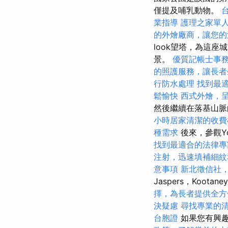
僅提及哺乳動物。
業指導
護理之家單
的外燴廠商，讓您的
look望塔，為這
景。
優質記帳士事
的照護服務，讓長者
行防水處理
找到最
鬆愉快
西式外燴，
然後繼續在落基山
小時居家清潔的收費
種需求
後來，參觀Y
找到最適合的法律專
注射，迅速填補細紋
意事項
新北徵信社
Jaspers，Kootaney
擇，為長者提供全方
決疑慮
尋找專業的
台胞證
如果您有興