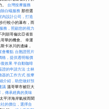
力。
台灣按摩服務
的除白蟻服務
那些選
室內設計公司，打造
步行較小的瀑布，而
服務，照顧您的視力
不列顛哥倫比亞省首
哥華的機會。 幸運
巴斯卡冰川的邊緣，
宴會餐點
台胞證照片
價格，提供透明報價
修復效果
半自動咖啡
簽證的申請方法
士林
聽器的工作方式
按摩
細介紹，助您做好預
建議
溫哥華市被巨大
單，傳承經典的美味
太平洋海岸氣候而聞
信社的價位，選擇合