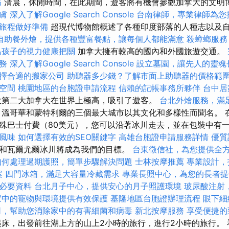
務
清晨，休閒時間，在此期間，遊客將有機會參觀加拿大的文明
膚
深入了解Google Search Console
台南律師，專業律師為您
旅程做好準備
超現代博物館概述了各種印度部落的人種志以及
自助餐外燴，提供各種豐富餐點，讓每個人都能滿意
殺蟑螂服務
為孩子的視力健康把關
加拿大擁有較高的國內和外國旅遊交通。
務
深入了解Google Search Console
設立墓園，讓先人的靈魂
擇合適的搬家公司
助聽器多少錢？了解市面上助聽器的價格範
空間
桃園地區的台胞證申請流程
信賴的記帳事務所夥伴
台中居
第二大加拿大在世界上極高，吸引了遊客。
台北外燴服務，滿
溫哥華和蒙特利爾的三個最大城市以其文化和多樣性而聞名。 
巴士付費（80美元），您可以沿著冰川走去，並在包裝​​中有一
風味
如何選擇有效的SEO關鍵字
高雄台胞證申請服務詳情
優質
和瓦爾尤爾冰川將成為我們的目標。
台東徵信社，為您提供全
如何處理過期護照，簡單步驟解決問題
士林按摩推薦
專業設計，
案
四門冰箱，滿足大容量冷藏需求
專業長照中心，為您的長者提
必要資料
台北月子中心，提供安心的月子照護環境
玻尿酸注射
家中的寵物與環境提供有效保護
基隆地區台胞證辦理流程
眼下細
司，幫助您消除家中的有害細菌和病毒
新北按摩服務
享受便捷的
床，出發前往湖上方的山上2小時的旅行，進行2小時的旅行。 