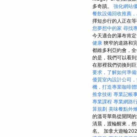
多奇蹟。
強化網站優
餐飲設備回收推薦，
擇短步行的人正在等
您夢想中的家
尋找
今天適合的瀑布肯
健康
狹窄的道路和完
都維多利亞約會，全
的是，我們可以看到
在那裡我們切換到
要求，了解如何準備
優質室內設計公司，
機，打造專業咖啡體
推拿技術
專業記帳
專業課程
專業網路
算規劃
美味餐點外
的溫哥華島從開闊
清晨，渡輪醒來，然
名。 加拿大遊輪20