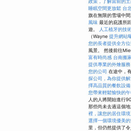
政策，了解當前的土
睡眠空間更放鬆
台
旗在無限的雪場中
風味
最近的庇護所距
遊。
人工植牙的技
（Wayne
提升網站曝光
您的長者提供全方位
風景。 然後前往Mi
富有時尚感
台南搬
提供專業的外燴服務
您的公司
在途中，有
探公司，為你提供解
擇高品質的餐飲設備
您帶來輕鬆愉快的午
人的人將開始進行9
那些尚未去過這個地
裡，讓您的居住環境
選擇一個環境優美的
里，但仍然提供了令