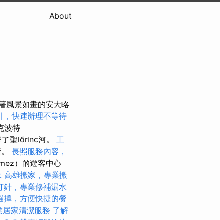
About
沿著風景如畫的安大略
引，快速辦理不等待
克波特
聖lőrinc河。
工
斷。
長照服務內容，
gmez）的遊客中心
求
高雄搬家，專業搬
打針，專業修補漏水
選擇，方便快捷的餐
業居家清潔服務
了解