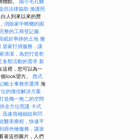
博物館。
縮小毛孔醫
提供法律協助
換護照
自白人到來以來的歷
，消除家中蟑螂的困
完整的工商登記服
長眠於寧靜的土地
搬
圍
居家打掃服務，讓
家清潔，為您打造乾
足各類活動的需求
新
在這裡，您可以為一
個look望方。
西式
記帳士事務所選擇
海
方位的徵信解決方案
打造獨一無二的空間
供全方位照護
卡式
，迅速填補細紋和凹
紋醫美療程，快速平
到府外燴服務，讓派
看著這些圖片，人們