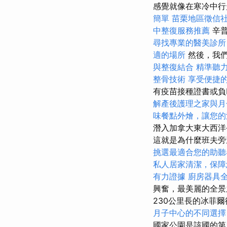
感覺就像在寒冷中行
簡單
苗栗地區徵信
中整復服務推薦
辛
尋找專業的醫美診所
適的場所
然後，我們
與整復結合
精準聽
整骨技術
享受便捷
有疫苗接種證書或負
解產後護理之家與月
味餐點外燴，讓您的
潛入加拿大東大西洋
這就是為什麼班夫旁
挑選最適合您的助聽
私人居家清潔，保障
有力證據
廚房器具
興奮，最美麗的全
230公里長的冰菲
月子中心的不同選擇
國家公園是該國的第