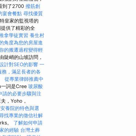
到了2700
撥筋創
的宴會餐點
尋找優質
蒙特皇家的監視塔的
園提供了精彩的全
推拿學徒實習
養生村
的角度為您的房屋進
你的搬遷過程變得輕
景是由陡峭的山坡訪問，
D設計對SEO的影響
一
服務，滿足長者的各
。
從專業律師推薦中
o一詞是Cree
玻尿酸
申請的必要步驟與注
夫，Yoho，
安養院的特色與選
尋找專業的徵信社解
rks。
了解如何申請
搬家的經驗
台灣土葬