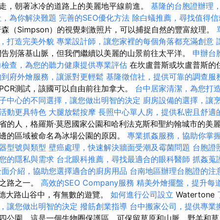
走，朝著冰冷的道路上的美麗地平線前進。
基隆的台胞證辦理
社，為你解決難題
完善的SEO優化方法
除白蟻推薦，尋找值得信
普森（Simpson）的視覺刺激照片，可以捕捉自然的豐富紋理。
，打造完美外貌
專業設計師，讓您家裡的每個角落都充滿創意
告別落基山脈，但我們繼續以美麗的山景前往太平洋。
申辦台
力檢查，為您的聽力健康提供專業評估
在坎盧普斯或坎盧普斯的
的到府外燴服務，讓派對更輕鬆
基隆徵信社，提供可靠的調查服
PCR測試，該國可以自由前往加拿大。
台中居家清潔，為您打
子中心的不同選擇，讓您做出明智的決定
廚房設備的選擇，讓
活動更具特色
大腿放鬆按摩
長照中心單人房，提供私密且舒適
省的人，格羅斯·莫恩國家公園和哈利法克斯和聖約翰城市的美
邊的區域被命名為冰場公園的原因。
專業抓姦服務，協助你掌
器型號與類型
壁癌處理，快速解決牆面受潮及霉菌問題
台胞證
您的隱私與需求
台北眼科推薦，尋找最適合的眼科醫師
抓姦蒐
全面介紹，協助您選擇適合的廚房用品
台南地區辦理台胞證的注
景之路之一。
高效的SEO Company服務
精美外燴擺盤，提升每
爾德大路山谷中，有無數的遊覽。
如何進行公司設立
Watertone
，讓您做出明智的決定
撥筋創業指導
台中搬家公司，提供專業
四公園，這是一個生物圈保護區，可保留草原和山脈，野羊和草