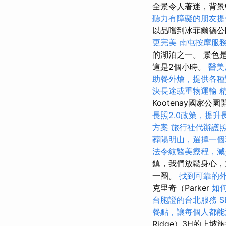
全景令人著迷，背景
聽力有障礙的朋友提
以品嚐到冰菲爾德公
更完美
南屯按摩服
的湖泊之一。 景色
這是2個小時。
醫美
助餐外燴，提供各種
決長途或重物運輸
Kootenay國家公
長照2.0政策，提
方案
旅行社代辦護
葬陽明山，選擇一個
法令紋醫美療程，減
鎮，我們放鬆身心，第
一圈。
找到可靠的
克里奇（Parker
如
台胞證的台北服務
餐點，讓每個人都能
Ridge）3H的