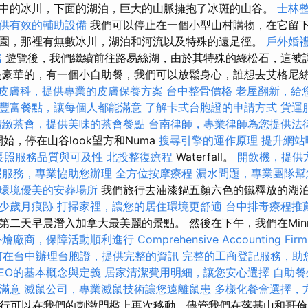
中的冰川，下面的湖泊，巨大的山脈擁抱了冰斑的山谷。
士林
供有效的輔助設備
我們可以停止在一個小型山村購物，在它留
園，那裡有無數冰川，湖泊和河流以及特殊的遠足徑。
戶外婚
務
遊覽後，我們繼續前往路易絲湖，由於其特殊的綠松石，這被
是豪華的，有一個小自助餐，我們可以放鬆身心，誰想去艾格尼
皮膚科，提供專業的皮膚保養方案
台中整骨價格
老屋翻新，給
豐富餐點，讓每個人都能滿意
了解卡式台胞證的申請方式
貨運
精緻茶會，提供美味的茶會餐點
台南律師，專業律師為您提供法
園開始，停在山谷look望方和Numa
搜尋引擎的運作原理
提升網站曝光
升長照服務品質與可及性
北投整復療程
Waterfall。
開飲機，提供
照服務，專業協助您辦理
全方位按摩療程
漏水問題，專業團隊幫
環境優美的安葬場所
我們旅行去油漆鍋五顏六色的鐵釋放的湖泊和
少歲月痕跡
打掃家裡，讓您的居住環境更舒適
台中排毒療程推
二天早晨潛入加拿大最美麗的景點。 然後在下午，我們在Minn
外燴廠商，保障活動順利進行
Comprehensive Accounting Firm
何在台中辦理台胞證，提供完整的資訊
完整的工商登記服務，助
SEO的基本概念與定義
居家清潔費用明細，讓您安心選擇
自助餐
滿意
滅鼠公司，專業滅鼠技術讓您遠離鼠患
多樣化餐盒選擇，
上坡旅行可以在我們的刺激門檻上再次移動，儘管我們在落基山和哥