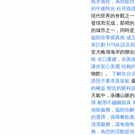
植牙過程，為你提供
的午後時光
杜拜簽
現代世界的奇觀之一
發現而完成，那裡的
的城市之一，同時
協助你掌握真相
成
算計劃
HTML語言
安大略湖海岸的聯合
味
全口重建，全面
讓你安心美麗
信賴
物館）。
了解在台
證照片要求及規範
最
的權益
附近的眼科
天氣中，洛磯山脈的
擇
耐用不鏽鋼廚具
偵探服務，協助你解
的選擇，保障餐飲業
清潔服務，讓每個角
務，為您的活動提供