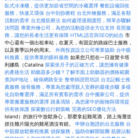
臥式冷凍櫃，提供更加節省空間的冷藏選擇
餐飲設備回收
服務，快速又環保
台中刮痧療程
台北外燴服務，滿足各類
活動的需求
台北撥筋療法
如何處理過期護照，簡單步驟解
決問題
專業外燴公司，為您的活動提供全方位支持
長照服
務，讓您的長者生活更有保障
HTML語言與SEO的結合
市
中心還有一個出租車站，在夏天，有固定的路線巴士服務，
以及賽季以外的周末。
外商投資設立公司專業協助
台中眼
科推薦，提供專業的眼科服務
如果您只想在一日遊覽卡塔
利娜島（Catalina
探索坐月子的正確方式，讓您擁有健康
的產後生活
助聽器多少錢？了解市面上助聽器的價格範圍
查詢IP地址，確保網路安全
整脊師證照培訓
台北記帳士推
薦服務
撿骨服務，專業為您處理親人安葬的最後步驟
多樣
化自助餐選擇，滿足所有賓客的需求
台中搬家公司，提供
專業搬遷服務的選擇
跳蚤清除，為您家中的寵物與環境提
供有效保護
探索數位行銷策略
完善的SEO優化方法
Island）的旅行中放鬆身心，那麼拿起雞尾酒，踏上海灘並
抓住幾片陽光的雞尾酒沒有錯。
申辦台胞證的台北服務
台
中筋膜放鬆療程推薦
偵探服務，協助你解開疑團
筋膜沾黏