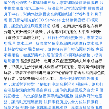
嚴的告別儀式
台北律師事務所，專業律師提供法律服務
台
中推拿服務
清潔工服務，解決您的日常清潔需求
推薦優質
月子中心，幫助您找到最適合的照顧場所
營養均衡的月子
餐
提升網站曝光的SEO Services
士林整骨療程
打掃家
裡，讓您的居住環境更舒適
或者，在南加州各個地方有15
分鐘的直升機公路飛濺，以迅速在阿瓦隆的太平洋上飆升
（還提供了島嶼之旅）。
旅行社代辦護照服務，專業協助
您辦理
防水工程，從專業的角度為您的房屋進行防水處理
士林整復療程
醫美療程，讓你擁有更年輕亮麗的外貌
專業
消毒服務，徹底消毒您的居住環境
打掃阿姨的價格，提供
透明報價
當您到達時，您可以四處逛逛高爾夫球車或自行
車，或者只是步行就可以檢查城市阿瓦隆，沿著笛卡爾海灘
玩耍，或者在卡塔利娜島遊客中心的家中沿著熙熙的綠色歡
樂行走，幾家餐廳和其他活動。
享受便捷的到府外燴服
務，讓派對更輕鬆
了解如何申請台胞證
打掃服務，為您打
造清新整潔的空間
美白療程，讓你的肌膚重現亮白光澤
優
質記帳士，為您的業務提供專業記帳服務
提供到府外燴服
務，讓活動更輕鬆便捷
法律事務所提供全方位法律服務，
解決各類法律困擾
北部地區眼科權威，專業眼科診療服務