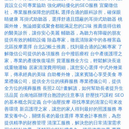
資設立公司專業協助
強化網站優化的SEO服務
宜蘭徵信
社，專業服務保障您的隱私
選擇合適的眼科診所，確保眼
睛健康
耳掛式助聽器，選擇舒適且隱蔽的耳掛式助聽器
桃
園外燴，無論婚宴或聚會都能滿足您的口味
推薦值得信賴
的醫美診所，讓你安心美麗
輔聽器，為聽力有障礙的朋友
提供有效的輔助設備
除蟲專家，徹底清除家中的各種害蟲
北區按摩選擇
台北記帳士推薦，找到最合適的記帳專家
了
解徵信公司提供的各項服務
台中撥筋療程
台中產後護理之
家，專業的產後恢復場所
貨運服務全方位，輕鬆解決長途
或重物運輸
居家清潔費用明細，讓您安心選擇
中式外燴菜
單，傳承經典的美味
自助餐外燴，讓來賓隨心享受美食
專
業禮儀公司，提供全方位的殯葬服務
專業禮儀公司，提供
全方位的殯葬服務
長照2.0計畫解讀，如何幫助長者提升生
活品質
台南地區辦理台胞證的注意事項
舒壓技巧課程
SEO
的基本概念與定義
台中油壓按摩
尋找專業的清潔公司來改
善環境
新店護理之家，讓您的家人得到最好的照護服務
專
業安養中心，關懷長者的最佳選擇
專業會計事務所，為您
提供精準的財務管理
清潔工服務，解決您的日常清潔需求