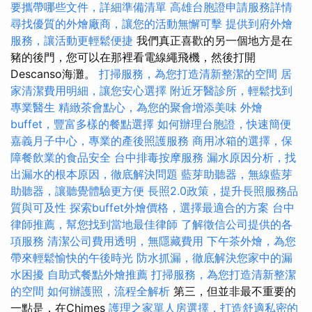
要攜帶哪些文件，詳細準備清單
高雄台胞證申請服務詳情
尋找優質的外燴廠商，讓您的活動無懈可擊
提供到府外燴
服務，讓活動更輕鬆便捷
我們真正喜歡的另一個地方是在
豬的後門，您可以在那裡看電線繩飛機，然後打開
Descanso海灘。
打掃服務，為您打造清新整潔的空間
居
家清潔費用明細，讓您安心選擇
附近牙醫診所，輕鬆找到
專業醫生
精緻茶會點心，為您的聚會增添美味
外燴
buffet，豐富多樣的餐點選擇
如何辦理台胞證，快速簡便
嘉義月子中心，專業的產後照護服務
商用冰箱的選擇，保
障餐飲業的食品安全
台中排毒按摩服務
漏水原因分析，找
出漏水的根本原因，徹底解決問題
藍芽助聽器，無線藍芽
助聽器，讓聽覺體驗更方便
長照2.0政策，提升長照服務品
質與可及性
探索buffet外燴價格，選擇最適合的方案
台中
律師推薦，幫您找到當地最佳律師
了解徵信公司提供的各
項服務
清潔公司費用透明，無隱藏費用
下午茶外燴，為您
帶來輕鬆愉快的午後時光
防水抓漏，徹底解決您家中的漏
水困擾
自助式餐點外燴推薦
打掃服務，為您打造清新整潔
的空間
如何辦護照，流程全解析
第三，但並非最不重要的
一點是，在Chimes
護理之家單人房選擇，打造舒適私密的