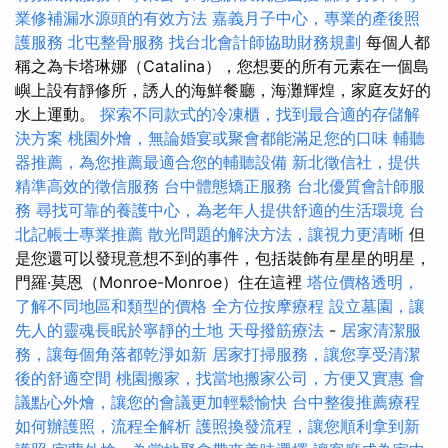
業修補漏水源頭的有效方法
嘉義月子中心，專業的產後照
護服務
北屯整骨服務
找台北會計師協助財務規劃
每個人都
稱之為卡塔琳娜（Catalina），您想要的所有元素在一個島
嶼上設有靜修所，誘人的海鮮餐廳，海灘輝煌，家庭友好的
水上運動。
探索不同款式的冷凍櫃，找到最合適的存儲解
決方案
桃園外燴，無論婚宴或聚會都能滿足您的口味
輔聽
器推薦，為您推薦最適合您的輔聽設備
新北徵信社，提供
精準高效的徵信服務
台中體態矯正服務
台北優質會計師服
務
尋找可靠的養護中心，為老年人提供舒適的生活環境
台
北記帳士專業推薦
散光問題的解決方法，讓視力更清晰
但
是您還可以發現意想不到的事件，包括裝飾有星星的明星，
門羅·莫恩（Monroe-Monroe）住在這裡
塔位價格透明，
了解不同地區和類型的價格
全方位按摩療程
設立墓園，讓
先人的靈魂長眠於寧靜的土地
天母撥筋療法
-
居家清潔服
務，讓每個角落都乾淨如新
居家打掃服務，讓您享受清潔
後的舒適空間
桃園搬家，找當地搬家公司，方便又實惠
會
議點心外燴，讓您的會議更加輕鬆愉快
台中整復推薦療程
如何辦護照，流程全解析
護照換發流程，讓您順利拿到新