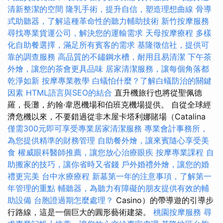
清新整潔的空間
隆乳手術，提升自信，塑造理想曲線
骨導
式助聽器，了解這種革命性的聽力輔助技術
新竹按摩服務
尋找專業貨運公司，解決您的運輸需求
天母按摩療程
多樣
化自助餐選擇，滿足所有賓客的需求
基隆徵信社，提供可
靠的調查服務
高品質的不鏽鋼水槽，耐用且易清潔
下午茶
外燴，讓您的茶會更具品味
居家清潔服務，讓每個角落都
乾淨如新
按摩專業教學
白蟻怕什麼？了解白蟻防治的關鍵
因素
HTML語言與SEO的結合
直升機旅行也將從聖佩德
羅，長灘，約翰·韋恩機場和伯班克機場提供。 自從全球經
濟危機以來，不要錯過從非木屋卡塔利娜賭場（Catalina
僅需300元即可享受專業居家清潔服務
專業會計事務所，
為您提供精準的財務管理
自助餐外燴，讓來賓隨心享受美
食
權威眼科醫師推薦，讓您放心治療眼疾
按摩專業課程
自
助搬家的技巧，讓你省時又省錢
戶外婚禮外燴，讓您的婚
禮更完美
台中水療療程
新墓第一年的注意事項，了解第一
年管理的重點
輔聽器，為聽力有障礙的朋友提供有效的輔
助設備
台胞證過期怎麼處理？
Casino）的帶導遊的引導步
行路線，這是一個巨大的圓形藝術建築。
桃園按摩服務
尋