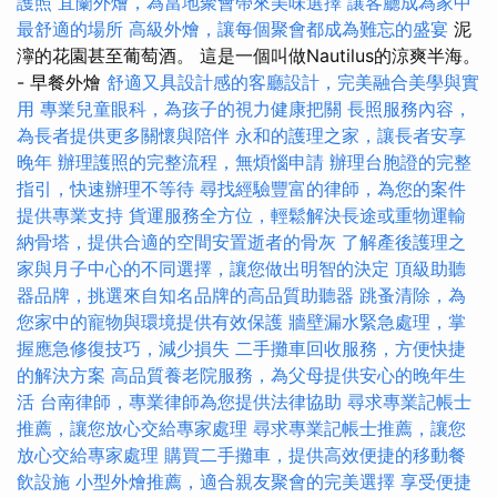
護照
宜蘭外燴，為當地聚會帶來美味選擇
讓客廳成為家中
最舒適的場所
高級外燴，讓每個聚會都成為難忘的盛宴
泥
濘的花園甚至葡萄酒。 這是一個叫做Nautilus的涼爽半海。
- 早餐外燴
舒適又具設計感的客廳設計，完美融合美學與實
用
專業兒童眼科，為孩子的視力健康把關
長照服務內容，
為長者提供更多關懷與陪伴
永和的護理之家，讓長者安享
晚年
辦理護照的完整流程，無煩惱申請
辦理台胞證的完整
指引，快速辦理不等待
尋找經驗豐富的律師，為您的案件
提供專業支持
貨運服務全方位，輕鬆解決長途或重物運輸
納骨塔，提供合適的空間安置逝者的骨灰
了解產後護理之
家與月子中心的不同選擇，讓您做出明智的決定
頂級助聽
器品牌，挑選來自知名品牌的高品質助聽器
跳蚤清除，為
您家中的寵物與環境提供有效保護
牆壁漏水緊急處理，掌
握應急修復技巧，減少損失
二手攤車回收服務，方便快捷
的解決方案
高品質養老院服務，為父母提供安心的晚年生
活
台南律師，專業律師為您提供法律協助
尋求專業記帳士
推薦，讓您放心交給專家處理
尋求專業記帳士推薦，讓您
放心交給專家處理
購買二手攤車，提供高效便捷的移動餐
飲設施
小型外燴推薦，適合親友聚會的完美選擇
享受便捷