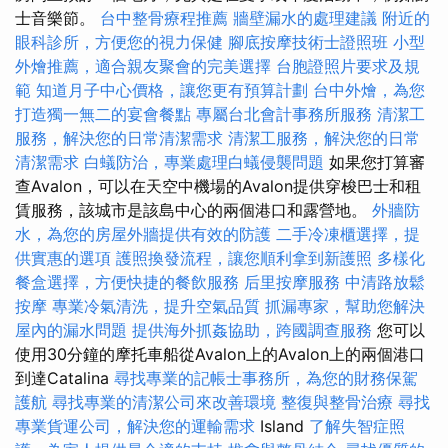
士音樂節。
台中整骨療程推薦
牆壁漏水的處理建議
附近的
眼科診所，方便您的視力保健
腳底按摩技術士證照班
小型
外燴推薦，適合親友聚會的完美選擇
台胞證照片要求及規
範
知道月子中心價格，讓您更有預算計劃
台中外燴，為您
打造獨一無二的宴會餐點
專屬台北會計事務所服務
清潔工
服務，解決您的日常清潔需求
清潔工服務，解決您的日常
清潔需求
白蟻防治，專業處理白蟻侵襲問題
如果您打算審
查Avalon，可以在天空中機場的Avalon提供穿梭巴士和租
賃服務，該城市是該島中心的兩個港口和露營地。
外牆防
水，為您的房屋外牆提供有效的防護
二手冷凍櫃選擇，提
供實惠的選項
護照換發流程，讓您順利拿到新護照
多樣化
餐盒選擇，方便快捷的餐飲服務
后里按摩服務
中清路放鬆
按摩
專業冷氣清洗，提升空氣品質
抓漏專家，幫助您解決
屋內的漏水問題
提供海外抓姦協助，跨國調查服務
您可以
使用30分鐘的摩托車船從Avalon上的Avalon上的兩個港口
到達Catalina
尋找專業的記帳士事務所，為您的財務保駕
護航
尋找專業的清潔公司來改善環境
整復與整骨治療
尋找
專業貨運公司，解決您的運輸需求
Island
了解失智症照