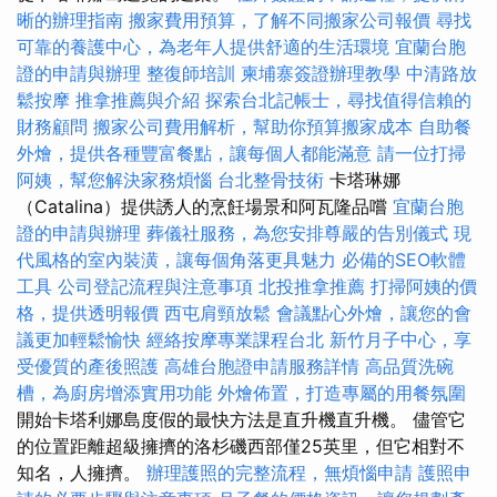
晰的辦理指南
搬家費用預算，了解不同搬家公司報價
尋找
可靠的養護中心，為老年人提供舒適的生活環境
宜蘭台胞
證的申請與辦理
整復師培訓
柬埔寨簽證辦理教學
中清路放
鬆按摩
推拿推薦與介紹
探索台北記帳士，尋找值得信賴的
財務顧問
搬家公司費用解析，幫助你預算搬家成本
自助餐
外燴，提供各種豐富餐點，讓每個人都能滿意
請一位打掃
阿姨，幫您解決家務煩惱
台北整骨技術
卡塔琳娜
（Catalina）提供誘人的烹飪場景和阿瓦隆品嚐
宜蘭台胞
證的申請與辦理
葬儀社服務，為您安排尊嚴的告別儀式
現
代風格的室內裝潢，讓每個角落更具魅力
必備的SEO軟體
工具
公司登記流程與注意事項
北投推拿推薦
打掃阿姨的價
格，提供透明報價
西屯肩頸放鬆
會議點心外燴，讓您的會
議更加輕鬆愉快
經絡按摩專業課程台北
新竹月子中心，享
受優質的產後照護
高雄台胞證申請服務詳情
高品質洗碗
槽，為廚房增添實用功能
外燴佈置，打造專屬的用餐氛圍
開始卡塔利娜島度假的最快方法是直升機直升機。 儘管它
的位置距離超級擁擠的洛杉磯西部僅25英里，但它相對不
知名，人擁擠。
辦理護照的完整流程，無煩惱申請
護照申