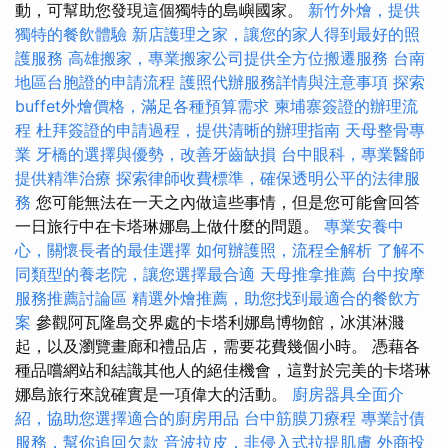
動，可幫助您發現這個獨特的島嶼國家。
新竹外燴，提供
獨特的餐飲體驗
新店護理之家，讓您的家人得到最好的照
護服務
高雄搬家，專業搬家公司提供全方位搬遷服務
台南
地區台胞證的申請流程
護照代辦服務詳情與注意事項
探索
buffet外燴價格，滿足各種預算需求
柬埔寨簽證的辦理流
程
杜拜簽證的申請過程，提供清晰的辦理指南
天母整骨專
業
牙橋的選擇與優勢，改善牙齒缺損
台中眼科，專業醫師
提供精準治療
探索律師收費標準，確保透明公平的法律服
務
您可能無法在一天之內做這些事情，但是您可能會回答
一日旅行中在卡塔琳娜島上做什麼的問題。
專業安養中
心，關懷長者的最佳選擇
如何辦護照，流程全解析
了解不
同類型的養老院，讓您選擇最合適
天母推拿推薦
台中按摩
服務推薦討論區
精選外燴推薦，助您找到最適合的餐飲方
案
參觀阿瓦隆島交界處的卡塔利娜島博物館，冰淇淋濺
起，以及瀏覽畫廊和禮品店，需要花費幾個小時。 憑藉各
種品嚐網站和結識其他人的絕佳機會，這對於完美的卡塔琳
娜島旅行來說確實是一項偉大的活動。
廚房器具全面介
紹，協助您選擇適合的廚房用品
台中筋膜刀療程
專業討債
服務，幫你追回欠款
音波拉皮，非侵入式拉提肌膚
外商投