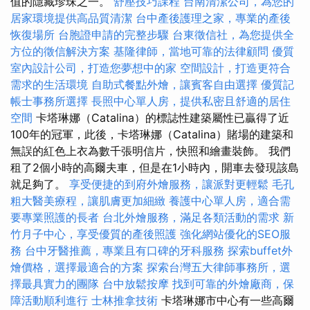
值的隱藏珍珠之一。
舒壓技巧課程
台南清潔公司，為您的
居家環境提供高品質清潔
台中產後護理之家，專業的產後
恢復場所
台胞證申請的完整步驟
台東徵信社，為您提供全
方位的徵信解決方案
基隆律師，當地可靠的法律顧問
優質
室內設計公司，打造您夢想中的家
空間設計，打造更符合
需求的生活環境
自助式餐點外燴，讓賓客自由選擇
優質記
帳士事務所選擇
長照中心單人房，提供私密且舒適的居住
空間
卡塔琳娜（Catalina）的標誌性建築屬性已贏得了近
100年的冠軍，此後，卡塔琳娜（Catalina）賭場的建築和
無誤的紅色上衣為數千張明信片，快照和繪畫裝飾。 我們
租了2個小時的高爾夫車，但是在1小時內，開車去發現該島
就足夠了。
享受便捷的到府外燴服務，讓派對更輕鬆
毛孔
粗大醫美療程，讓肌膚更加細緻
養護中心單人房，適合需
要專業照護的長者
台北外燴服務，滿足各類活動的需求
新
竹月子中心，享受優質的產後照護
強化網站優化的SEO服
務
台中牙醫推薦，專業且有口碑的牙科服務
探索buffet外
燴價格，選擇最適合的方案
探索台灣五大律師事務所，選
擇最具實力的團隊
台中放鬆按摩
找到可靠的外燴廠商，保
障活動順利進行
士林推拿技術
卡塔琳娜市中心有一些高爾