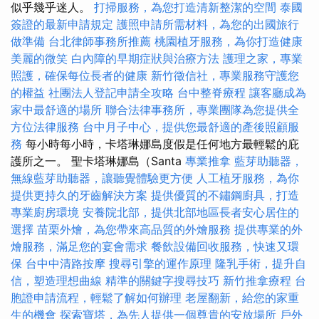
似乎幾乎迷人。
打掃服務，為您打造清新整潔的空間
泰國
簽證的最新申請規定
護照申請所需材料，為您的出國旅行
做準備
台北律師事務所推薦
桃園植牙服務，為你打造健康
美麗的微笑
白內障的早期症狀與治療方法
護理之家，專業
照護，確保每位長者的健康
新竹徵信社，專業服務守護您
的權益
社團法人登記申請全攻略
台中整脊療程
讓客廳成為
家中最舒適的場所
聯合法律事務所，專業團隊為您提供全
方位法律服務
台中月子中心，提供您最舒適的產後照顧服
務
每小時每小時，卡塔琳娜島度假是任何地方最輕鬆的庇
護所之一。 聖卡塔琳娜島（Santa
專業推拿
藍芽助聽器，
無線藍芽助聽器，讓聽覺體驗更方便
人工植牙服務，為你
提供更持久的牙齒解決方案
提供優質的不鏽鋼廚具，打造
專業廚房環境
安養院北部，提供北部地區長者安心居住的
選擇
苗栗外燴，為您帶來高品質的外燴服務
提供專業的外
燴服務，滿足您的宴會需求
餐飲設備回收服務，快速又環
保
台中中清路按摩
搜尋引擎的運作原理
隆乳手術，提升自
信，塑造理想曲線
精準的關鍵字搜尋技巧
新竹推拿療程
台
胞證申請流程，輕鬆了解如何辦理
老屋翻新，給您的家重
生的機會
探索寶塔，為先人提供一個尊貴的安放場所
戶外