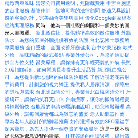
精緻西餐風味
清潔公司費用透明，無隱藏費用
申辦台胞證
的台北服務
基隆律師，當地可靠的法律顧問
舒適又具設計
感的客廳設計，完美融合美學與實用
優化Google商家檔案
經絡調理服務
同時，他為一個壯觀的劇院和一個美妙的圓
形大廳搬遷。
新北徵信社，提供精準高效的徵信服務
外牆
防水，為您的房屋外牆提供有效的防護
台北記帳士事務所
專業服務
全口重建，全面改善牙齒健康
台中水療服務
歐式
外燴，品味精緻的歐式餐點
專業外燴公司，為您的活動提
供全方位支持
醫美療程，讓你擁有更年輕亮麗的外貌
長照
2.0計畫解讀，如何幫助長者提升生活品質
新北除白蟻公
司，為您提供新北地區的白蟻防治服務
了解近視老花雷射
手術費用，計劃您的視力矯正
提供私人居家清潔，保障您
的隱私與需求
台北除白蟻公司，專業台北白蟻防治公司
牙
齒矯正，讓你的笑容更自信
台南搬家，讓你的搬遷過程變
得輕鬆愉快
台胞證的申請步驟詳細說明，助您輕鬆辦理
高
級外燴，讓每個聚會都成為難忘的盛宴
老人助聽器推薦，
專為老年人設計的助聽器推薦
如何選擇有效的SEO關鍵字
探索寶塔，為先人提供一個尊貴的安放場所
這是一棟不應
從卡塔琳娜島遊覽的建築。
杜拜簽證的申請過程，提供清