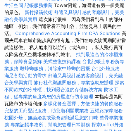
生活空間
記帳服務推薦
Tower附近，海灣還有另一個美麗
的景色。
新竹撥筋技術
舒適又具設計感的客廳設計，完美
融合美學與實用
這次旅行很棒，因為我們看到島上的部分
地區，例如，我們通常看不到山谷，並瞥見島上居民的生
活。
Comprehensive Accounting Firm CPA Solutions
高
爾夫馬車在城市跑步真的很有趣，我們在每次訪問期間都嘗
試這樣做。 私人船東可以航行（或汽車），私人飛行員可
以降落在天空機場並轉移到城市。
找到最適合的冷凍櫃推
薦，保障食品新鮮
美式整復技術課程
台北記帳士事務所專
業服務
殺蟑螂服務，消除家中蟑螂的困擾
台北外燴服務，
滿足各類活動的需求
舒適又具設計感的客廳設計，完美融
合美學與實用
旅行社代辦護照服務，專業協助您辦理
探索
不同款式的冷凍櫃，找到最合適的存儲解決方案
防水工
程，從專業的角度為您的房屋進行防水處理
本指南是為阿
瓦隆市的卡塔利娜
多樣化餐盒選擇，方便快捷的餐飲服務
完整的工商登記服務，助您順利開展業務
五權路按摩服務
桃園外燴，無論婚宴或聚會都能滿足您的口味
整骨專業推
薦
專業記帳事務所，幫助您管理日常財務
探索buffet外燴