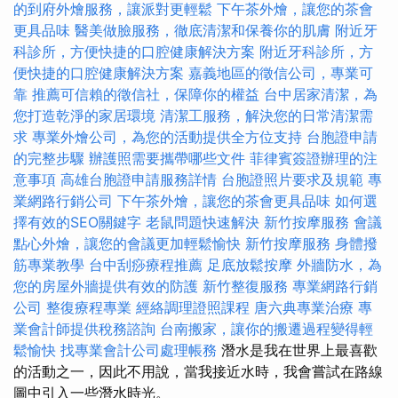
的到府外燴服務，讓派對更輕鬆
下午茶外燴，讓您的茶會
更具品味
醫美做臉服務，徹底清潔和保養你的肌膚
附近牙
科診所，方便快捷的口腔健康解決方案
附近牙科診所，方
便快捷的口腔健康解決方案
嘉義地區的徵信公司，專業可
靠
推薦可信賴的徵信社，保障你的權益
台中居家清潔，為
您打造乾淨的家居環境
清潔工服務，解決您的日常清潔需
求
專業外燴公司，為您的活動提供全方位支持
台胞證申請
的完整步驟
辦護照需要攜帶哪些文件
菲律賓簽證辦理的注
意事項
高雄台胞證申請服務詳情
台胞證照片要求及規範
專
業網路行銷公司
下午茶外燴，讓您的茶會更具品味
如何選
擇有效的SEO關鍵字
老鼠問題快速解決
新竹按摩服務
會議
點心外燴，讓您的會議更加輕鬆愉快
新竹按摩服務
身體撥
筋專業教學
台中刮痧療程推薦
足底放鬆按摩
外牆防水，為
您的房屋外牆提供有效的防護
新竹整復服務
專業網路行銷
公司
整復療程專業
經絡調理證照課程
唐六典專業治療
專
業會計師提供稅務諮詢
台南搬家，讓你的搬遷過程變得輕
鬆愉快
找專業會計公司處理帳務
潛水是我在世界上最喜歡
的活動之一，因此不用說，當我接近水時，我會嘗試在路線
圖中引入一些潛水時光。