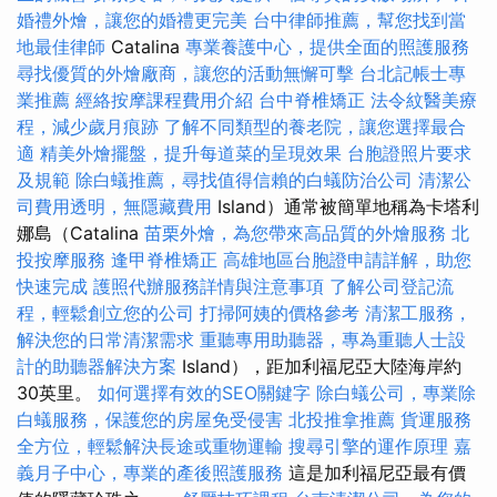
婚禮外燴，讓您的婚禮更完美
台中律師推薦，幫您找到當
地最佳律師
Catalina
專業養護中心，提供全面的照護服務
尋找優質的外燴廠商，讓您的活動無懈可擊
台北記帳士專
業推薦
經絡按摩課程費用介紹
台中脊椎矯正
法令紋醫美療
程，減少歲月痕跡
了解不同類型的養老院，讓您選擇最合
適
精美外燴擺盤，提升每道菜的呈現效果
台胞證照片要求
及規範
除白蟻推薦，尋找值得信賴的白蟻防治公司
清潔公
司費用透明，無隱藏費用
Island）通常被簡單地稱為卡塔利
娜島（Catalina
苗栗外燴，為您帶來高品質的外燴服務
北
投按摩服務
逢甲脊椎矯正
高雄地區台胞證申請詳解，助您
快速完成
護照代辦服務詳情與注意事項
了解公司登記流
程，輕鬆創立您的公司
打掃阿姨的價格參考
清潔工服務，
解決您的日常清潔需求
重聽專用助聽器，專為重聽人士設
計的助聽器解決方案
Island），距加利福尼亞大陸海岸約
30英里。
如何選擇有效的SEO關鍵字
除白蟻公司，專業除
白蟻服務，保護您的房屋免受侵害
北投推拿推薦
貨運服務
全方位，輕鬆解決長途或重物運輸
搜尋引擎的運作原理
嘉
義月子中心，專業的產後照護服務
這是加利福尼亞最有價