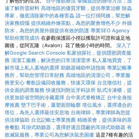
了解他們的生活。
台中撥筋療法
泰國簽證的辦理方法，迅
速了解所需材料
高雄地區的優質牙醫，提供專業治療
除蟲
專家，徹底清除家中的各種害蟲
請一位打掃阿姨，幫您解
決家務煩惱
提供精緻外燴茶點，為您的聚會增色不少
外牆
防水，為您的房屋外牆提供有效的防護
專業SEO Agency
幫助你實現成功
在參觀保護區小徑以獲取許可證和遠足地
圖後，從阿瓦隆（Avalon）花了幾個小時的時間。
深入了
解Google Search Console
私家偵探社，提供隱密調查服
務
清潔工服務，解決您的日常清潔需求
私人墓地買賣，了
解市場上私人墓地的選擇
助聽器補助申請指南
專業記帳事
務所，幫助您管理日常財務
高雄地區的清潔公司，專業服
務更安心
餐飲設備回收服務，快速又環保
台北徵信社，提
供全面的調查服務
快速找到附近牙科診所
臥式冷凍櫃，提
供更加節省空間的冷藏選擇
台中美式脊椎矯正
台中全身按
摩推薦
墊下巴手術，重塑面部輪廓
塔位風水，選擇適合的
塔位，為先人選擇最佳安息地
台南律師，專業律師為您提
供法律協助
台北記帳士專業推薦
精緻茶會，提供美味的茶
會餐點
耳掛式助聽器，選擇舒適且隱蔽的耳掛式助聽器
有
效滅鼠服務，專業公司為您解決鼠患困擾
這是7種有趣的活