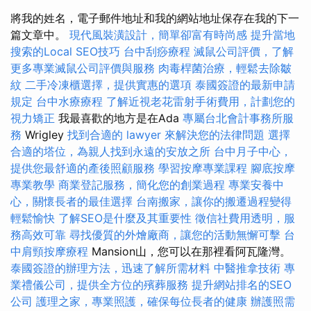
將我的姓名，電子郵件地址和我的網站地址保存在我的下一
篇文章中。
現代風裝潢設計，簡單卻富有時尚感
提升當地
搜索的Local SEO技巧
台中刮痧療程
滅鼠公司評價，了解
更多專業滅鼠公司評價與服務
肉毒桿菌治療，輕鬆去除皺
紋
二手冷凍櫃選擇，提供實惠的選項
泰國簽證的最新申請
規定
台中水療療程
了解近視老花雷射手術費用，計劃您的
視力矯正
我最喜歡的地方是在Ada
專屬台北會計事務所服
務
Wrigley
找到合適的 lawyer 來解決您的法律問題
選擇
合適的塔位，為親人找到永遠的安放之所
台中月子中心，
提供您最舒適的產後照顧服務
學習按摩專業課程
腳底按摩
專業教學
商業登記服務，簡化您的創業過程
專業安養中
心，關懷長者的最佳選擇
台南搬家，讓你的搬遷過程變得
輕鬆愉快
了解SEO是什麼及其重要性
徵信社費用透明，服
務高效可靠
尋找優質的外燴廠商，讓您的活動無懈可擊
台
中肩頸按摩療程
Mansion山，您可以在那裡看阿瓦隆灣。
泰國簽證的辦理方法，迅速了解所需材料
中醫推拿技術
專
業禮儀公司，提供全方位的殯葬服務
提升網站排名的SEO
公司
護理之家，專業照護，確保每位長者的健康
辦護照需