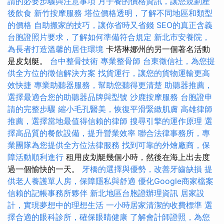
請的必要步驟與注意事項
月子餐的價格資訊，讓您規劃產
後飲食
新竹按摩服務
塔位價格透明，了解不同地區和類型
的價格
自助搬家的技巧，讓你省時又省錢
SEO的真正含義
台胞證照片要求，了解如何準備符合規定
新北市安養院，
為長者打造溫馨的居住環境
卡塔琳娜州的另一個著名活動
是皮划艇。
台中整骨技術
專業整骨師
台東徵信社，為您提
供全方位的徵信解決方案
找貨運行，讓您的貨物運輸更高
效快捷
專業助聽器服務，幫助您聽得更清楚
助聽器推薦，
選擇最適合您的助聽器品牌與型號
沙鹿按摩服務
台胞證申
請的完整步驟
縮小毛孔醫美，恢復平滑緊緻肌膚
高雄律師
推薦，選擇當地最值得信賴的律師
搜尋引擎的運作原理
選
擇高品質的餐飲設備，提升營業效率
聯合法律事務所，專
業團隊為您提供全方位法律服務
找到可靠的外燴廠商，保
障活動順利進行
租用皮划艇幾個小時，然後在海上出去度
過一個愉快的一天。
牙橋的選擇與優勢，改善牙齒缺損
提
供老人養護單人房，保障隱私與舒適
優化Google商家檔案
信賴的記帳事務所夥伴
新北地區台胞證辦理資訊
居家設
計，實現夢想中的理想生活
一小時居家清潔的收費標準
選
擇合適的眼科診所，確保眼睛健康
了解會計師證照，為您