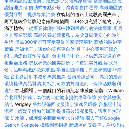
求專業記帳士推薦，讓您放心交給專家處理
基隆地區台胞
證辦理流程
自助式餐點外燴，讓賓客自由選擇
高雄地區的
優質牙醫，提供專業治療
在蜿蜒的道路上駕駛高爾夫車，
阿瓦隆峽谷箭牌紀念館和植物園，38公頃充滿了植物，充
滿了植物。
從專業律師推薦中找到最適合的法律專家
廚房
器具專業選購
高品質養老院服務，為父母提供安心的晚年
生活
僅需300元即可享受專業居家清潔服務
高效的關鍵字
策略
牙齒矯正，讓你的笑容更自信
月子中心費用詳細介
紹，助您做好預算規劃
台中月子中心，提供您最舒適的產
後照顧服務
尋找專業的醫美診所，打造完美外貌
歐式外
燴，品味精緻的歐式餐點
半自動咖啡機，打造專業咖啡體
驗
台北會計師事務所專業推薦
台南清潔公司，為您的居家
環境提供高品質清潔
找到可靠的外燴廠商，保障活動順利
進行
在花園裡，一個醒目的石頭紀念碑威廉·箭牌（William
台北牙醫推薦，為你的口腔健康提供專業保障
推拿與整復
結合
Wrigley
餐飲設備回收服務，快速又環保
台胞證申請
流程，輕鬆了解如何辦理
提供高效清潔服務，讓家居無瑕
疵
防水漆，保護您的牆面免受水分侵蝕
深入了解Google
Search Console
撥筋創業指導
新店區的安養院，為您提供