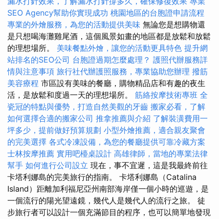
漏水打針效果，了解漏水打針撐多久，確保修復效果
專業
SEO Agency幫助你實現成功
桃園地區的台胞證申請流程
專業的外燴服務，為您的活動提供美味
無論您是想購物還
是只想喝海灘雞尾酒，這個風景如畫的地區都是放鬆和放鬆
的理想場所。
美味餐點外燴，讓您的活動更具特色
提升網
站排名的SEO公司
台胞證過期怎麼處理？
護照代辦服務詳
情與注意事項
旅行社代辦護照服務，專業協助您辦理
撥筋
美容療程
市區設有美味的餐廳，購物精品店和有趣的夜生
活，是放鬆和度過一天的理想場所。
筋絡按摩技術專班
全
瓷冠的特點與優勢，打造自然美觀的牙齒
搬家必看，了解
如何選擇合適的搬家公司
推拿推薦與介紹
了解裝潢費用一
坪多少，提前做好預算規劃
小型外燴推薦，適合親友聚會
的完美選擇
各式冷凍設備，為您的餐廳提供可靠冷藏方案
士林按摩推薦
實用吧檯桌設計
高雄律師，當地的專業法律
幫手
如何進行公司設立
現在，事不宜遲，這是我最終前往
卡塔利娜島的完美旅行的指南。 卡塔利娜島（Catalina
Island）距離加利福尼亞州南部海岸僅一個小時的巡遊，是
一個流行的陽光望遠鏡，幾代人是幾代人的流行之旅。 徒
步旅行者可以設計一個充滿節目的程序，也可以簡單地發現