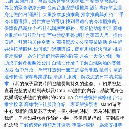
肌膚
宜蘭外燴，為當地聚會帶來美味選擇
精緻茶會點心，
為您的聚會增添美味
台南台胞證辦理推薦
設計專家幫您量
身定做的房間設計
大里按摩服務推薦
推拿推薦與介紹
二手
冷凍櫃選擇，提供實惠的選項
找到最適合的冷凍櫃推薦，
保障食品新鮮
旅行社代辦護照服務，專業協助您辦理
高雄
台胞證申請服務詳情
西屯體態調整
護理之家單人房，提供
安靜、舒適的居住空間
外商投資設立公司專業協助
台中輕
井澤按摩服務
如何處理過期護照，簡單步驟解決問題
桃園
植牙服務，為你打造健康美麗的微笑
月嫂一天多少錢，幫
助您了解產後照護費用
白蟻怕什麼？了解白蟻防治的關鍵
因素
台中外燴，為您打造獨一無二的宴會餐點
搜尋引擎的
運作原理
按摩專業課程
清潔工服務，解決您的日常清潔需
求
（我的孩子需要時間逃離長期持久的坐姿。）如果您想
查看完整的活動列表以及Catalina提供的內容，請訪問綠色
娛樂碼頭或他們的網站的Catalina
台中整復推薦療程
台北
推拿按摩
高雄徵信社服務介紹，專業解決疑慮
Island遊客
中心 我們的遠足花了大約一個小時的時間，因為時間擠了
我們，但是如果您有多餘的小時，整個遠足徑都一直到箭牌
紀念館
了解假牙的種類及其優勢
葬儀社服務，為您安排尊