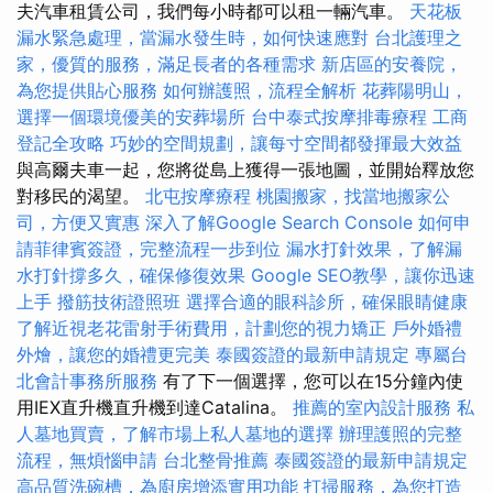
夫汽車租賃公司，我們每小時都可以租一輛汽車。
天花板
漏水緊急處理，當漏水發生時，如何快速應對
台北護理之
家，優質的服務，滿足長者的各種需求
新店區的安養院，
為您提供貼心服務
如何辦護照，流程全解析
花葬陽明山，
選擇一個環境優美的安葬場所
台中泰式按摩排毒療程
工商
登記全攻略
巧妙的空間規劃，讓每寸空間都發揮最大效益
與高爾夫車一起，您將從島上獲得一張地圖，並開始釋放您
對移民的渴望。
北屯按摩療程
桃園搬家，找當地搬家公
司，方便又實惠
深入了解Google Search Console
如何申
請菲律賓簽證，完整流程一步到位
漏水打針效果，了解漏
水打針撐多久，確保修復效果
Google SEO教學，讓你迅速
上手
撥筋技術證照班
選擇合適的眼科診所，確保眼睛健康
了解近視老花雷射手術費用，計劃您的視力矯正
戶外婚禮
外燴，讓您的婚禮更完美
泰國簽證的最新申請規定
專屬台
北會計事務所服務
有了下一個選擇，您可以在15分鐘內使
用IEX直升機直升機到達Catalina。
推薦的室內設計服務
私
人墓地買賣，了解市場上私人墓地的選擇
辦理護照的完整
流程，無煩惱申請
台北整骨推薦
泰國簽證的最新申請規定
高品質洗碗槽，為廚房增添實用功能
打掃服務，為您打造