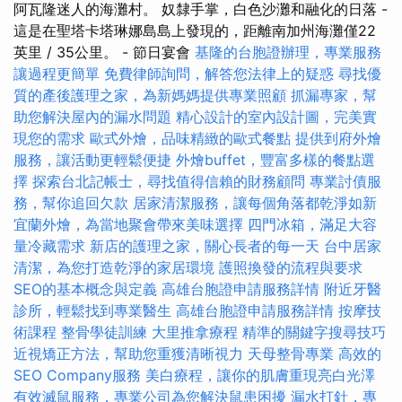
阿瓦隆迷人的海灘村。 奴隸手掌，白色沙灘和融化的日落 -
這是在聖塔卡塔琳娜島島上發現的，距離南加州海灘僅22
英里 / 35公里。 - 節日宴會
基隆的台胞證辦理，專業服務
讓過程更簡單
免費律師詢問，解答您法律上的疑惑
尋找優
質的產後護理之家，為新媽媽提供專業照顧
抓漏專家，幫
助您解決屋內的漏水問題
精心設計的室內設計圖，完美實
現您的需求
歐式外燴，品味精緻的歐式餐點
提供到府外燴
服務，讓活動更輕鬆便捷
外燴buffet，豐富多樣的餐點選
擇
探索台北記帳士，尋找值得信賴的財務顧問
專業討債服
務，幫你追回欠款
居家清潔服務，讓每個角落都乾淨如新
宜蘭外燴，為當地聚會帶來美味選擇
四門冰箱，滿足大容
量冷藏需求
新店的護理之家，關心長者的每一天
台中居家
清潔，為您打造乾淨的家居環境
護照換發的流程與要求
SEO的基本概念與定義
高雄台胞證申請服務詳情
附近牙醫
診所，輕鬆找到專業醫生
高雄台胞證申請服務詳情
按摩技
術課程
整骨學徒訓練
大里推拿療程
精準的關鍵字搜尋技巧
近視矯正方法，幫助您重獲清晰視力
天母整骨專業
高效的
SEO Company服務
美白療程，讓你的肌膚重現亮白光澤
有效滅鼠服務，專業公司為您解決鼠患困擾
漏水打針，專