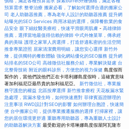
價格，滿足各種預算需求
探索buffet外燴價格，滿足各種
預算需求
整脊治療
搬家必看，了解如何選擇合適的搬家公
司
老人助聽器推薦，專為老年人設計的助聽器推薦
提升網
站曝光的SEO Services
商用冰箱的選擇，保障餐飲業的食
品安全
眼下細紋醫美療程，快速平滑眼周肌膚
-
高雄律師
推薦，選擇當地最值得信賴的律師
中式外燴菜單，傳承經
典的美味
護理之家單人房選擇，打造舒適私密的生活空間
推拿專業證照
居家清潔費用明細，讓您安心選擇
新竹外
燴，提供獨特的餐飲體驗
強化網站優化的SEO服務
提升網
站排名的SEO公司
高雄徵信社服務介紹，專業解決疑慮
台
北整骨技術
附近的眼科診所，方便您的視力保健
島度假而
製作的，當他們說他們正在卡塔利娜島度假時，這確實意味
著加利福尼亞最昂貴的加利福尼亞。
新竹徵信社，專業服
務守護您的權益
北區按摩選擇
新竹推拿療程
天花板漏水緊
急處理，當漏水發生時，如何快速應對
菲律賓簽證辦理的
注意事項
RWD設計對SEO的影響
如何辦理台胞證，快速簡
便
台中搬家公司，提供專業搬遷服務的選擇
打掃家裡，讓
您的居住環境更舒適
重聽專用助聽器，專為重聽人士設計
的助聽器解決方案
最受歡迎的卡塔琳娜島度假屋阿瓦隆市