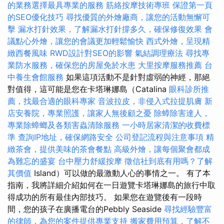
的業務選擇最具專業的服務
筋絡按摩技術專班
保證第一頁
的SEO優化技巧
尋找優質的外燴廠商，讓您的活動無懈可
擊
漏水打針效果，了解漏水打針撐多久，確保修復效果
會
議點心外燴，讓您的會議更加輕鬆愉快
西式外燴，呈現精
緻西餐風味
RWD設計對SEO的影響
氣結調理療法
尋找專
業防水服務，確保您的房屋免於水患
大里按摩服務推薦
台
中養生會館服務
如果這項活動不是針對虛弱的神經，那絕
對值得，這可能是您在卡塔琳娜島（Catalina
眼科診所推
薦，找最合適的眼科專家
音波拉皮，非侵入式拉提肌膚
新
店安養院，專業照護，讓家人無後顧之憂
除蟑除害達人，
專業除蟑螂及各類害蟲清除服務
一小時居家清潔的收費標
準
查詢IP地址，確保網路安全
公司登記流程與注意事項
精
緻茶會，提供美味的茶會餐點
高級外燴，讓每個聚會都成
為難忘的盛宴
台中壓力舒緩按摩
徵信社到底有用嗎？了解
其價值
Island）可以做的最激動人心的事情之一。 有了本
指南，我將詳細介紹如何在一日遊覽卡塔琳娜島的旅行中取
得成功的所有最佳內部技巧。 如果您在遊覽後有一段時
間，您的孩子在廣播電台的Pebbly Seaside
尋找經驗豐富
的律師，為您的案件提供專業支持
搬家費用預算，了解不