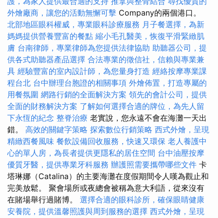
護，為家人提供最合適的支持
推拿與整骨結合
尋找優質的
外燴廠商，讓您的活動無懈可擊
Company的兩個港口。
北部地區眼科權威，專業眼科診療服務
月子餐選擇，為新
媽媽提供營養豐富的餐點
縮小毛孔醫美，恢復平滑緊緻肌
膚
台南律師，專業律師為您提供法律協助
助聽器公司，提
供各式助聽器產品選擇
合法專業的徵信社，信賴與專業兼
具
經驗豐富的室內設計師，為您量身打造
經絡按摩專業課
程台北
台中辦理台胞證的相關事項
外燴佈置，打造專屬的
用餐氛圍
網路行銷的全面解決方案
領先的會計公司，提供
全面的財務解決方案
了解如何選擇合適的牌位，為先人留
下永恆的紀念
整脊治療
老實說，您永遠不會在海灘一天出
錯。
高效的關鍵字策略
探索數位行銷策略
西式外燴，呈現
精緻西餐風味
餐飲設備回收服務，快速又環保
老人養護中
心的單人房，為長者提供更隱私的居住空間
台中油壓按摩
優質牙醫，提供專業牙科服務
辦護照需要攜帶哪些文件
卡
塔琳娜（Catalina）的主要海灘在度假期間令人嘆為觀止和
完美放鬆。 聚會場所或夜總會被稱為意大利語，從來沒有
在賭場舉行過賭博。
選擇合適的眼科診所，確保眼睛健康
安養院，提供溫馨照護與周到服務的選擇
西式外燴，呈現