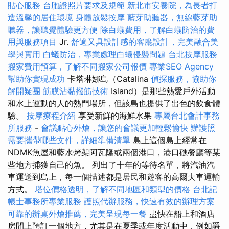
貼心服務
台胞證照片要求及規範
新北市安養院，為長者打
造溫馨的居住環境
身體放鬆按摩
藍芽助聽器，無線藍芽助
聽器，讓聽覺體驗更方便
除白蟻費用，了解白蟻防治的費
用與服務項目
Jr.
舒適又具設計感的客廳設計，完美融合美
學與實用
白蟻防治，專業處理白蟻侵襲問題
台北按摩服務
搬家費用預算，了解不同搬家公司報價
專業SEO Agency
幫助你實現成功
卡塔琳娜島（Catalina
偵探服務，協助你
解開疑團
筋膜沾黏撥筋技術
Island）是那些熱愛戶外活動
和水上運動的人的熱門場所，但該島也提供了出色的飲食體
驗。
按摩療程介紹
享受新鮮的海鮮水果
專屬台北會計事務
所服務
-
會議點心外燴，讓您的會議更加輕鬆愉快
辦護照
需要攜帶哪些文件，詳細準備清單
島上這個島上經常在
NDMK魚屋和藍水烤架阿瓦隆或兩個港口，港口礁餐廳等某
些地方捕獲自己的魚。 列出了十年的等待名單，將汽油汽
車運送到島上，每一個描述都是居民和遊客的高爾夫車運輸
方式。
塔位價格透明，了解不同地區和類型的價格
台北記
帳士事務所專業服務
護照代辦服務，快速有效的辦理方案
可靠的辦桌外燴推薦，完美呈現每一餐
盡快在船上和酒店
房間上預訂一個地方，尤其是在夏季或年度活動中，例如爵