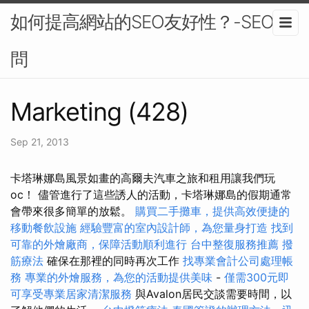
如何提高網站的SEO友好性？-SEO顧
問
Marketing (428)
Sep 21, 2013
卡塔琳娜島風景如畫的高爾夫汽車之旅和租用讓我們玩
oc！ 儘管進行了這些誘人的活動，卡塔琳娜島的假期通常
會帶來很多簡單的放鬆。
購買二手攤車，提供高效便捷的
移動餐飲設施
經驗豐富的室內設計師，為您量身打造
找到
可靠的外燴廠商，保障活動順利進行
台中整復服務推薦
撥
筋療法
確保在那裡的同時再次工作
找專業會計公司處理帳
務
專業的外燴服務，為您的活動提供美味
-
僅需300元即
可享受專業居家清潔服務
與Avalon居民交談需要時間，以