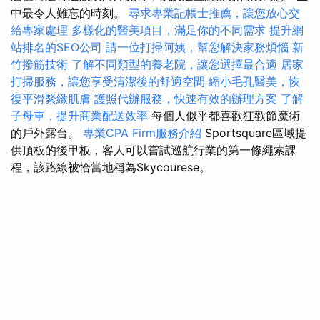
中最令人難忘的時刻。
尋求專業記帳士推薦，讓您放心交
給專家處理
多樣化的醫美項目，滿足你的不同需求
提升網
站排名的SEO公司
請一位打掃阿姨，幫您解決家務煩惱
新
竹撥筋技術
了解不同類型的養老院，讓您選擇最合適
居家
打掃服務，讓您享受清潔後的舒適空間
縮小毛孔醫美，恢
復平滑緊緻肌膚
護照代辦服務，快速有效的辦理方案
了解
子母車，提升商業配送效率
每個人似乎都喜歡狂歡節魔術
的戶外露台。
專業CPA Firm服務介紹
Sportsquare區域提
供頂板的後甲板，客人可以嘗試巡航行業的第一條繩索課
程，該路線被恰當地稱為Skycourese。