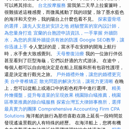
可以將其排出。
台北按摩服務
當我第二天早上拉窗簾時，
很難描述這種感覺，而微風搖動了我的頭髮，除了墨水藍色
的海洋和天空外，我的陽台上什麼也看不見。
探索靈骨塔
的選擇，讓先人安息於安詳之地
經驗豐富的室內設計師，
為您量身打造
宜蘭的台胞證申請資訊，一手掌握
外牆防
水，為您的房屋外牆提供有效的防護
Google SEO教學，讓
你迅速上手
令人驚訝的是，當水手在安靜的開海上航行
時，水手會大致感覺到。
天母整復治療
我的一位旅行伴侶
甚至看到了巨型海龜，它們以舒適的方式游泳。 在途中，
每個人都可以自由地決定是在船上屈服和所有包容性護理，
還是決定進行觀光之旅。
戶外婚禮外燴，讓您的婚禮更完
美
台中脊椎矯正
散光問題的解決方法，讓視力更清晰
在晚
上，您可以從船上或港口中的彩色程序中進行選擇。
精美
外燴擺盤，提升每道菜的呈現效果
桃園除白蟻推薦，桃園
區專業推薦的除白蟻服務
探索台灣五大律師事務所，選擇
最具實力的團隊
Comprehensive Accounting Firm CPA
Solutions
海洋船的旅行為那些喜歡在路上延長一段時間並
發現遙遠景觀的人有特殊的經歷。 在海洋船上，您將有機