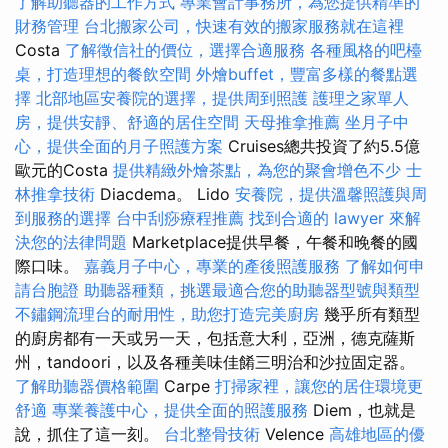
了解助聽器的工作方式
專業會計事務所，為您提供精準的
財務管理
台北搬家公司，快速有效的搬家服務就在這裡
Costa
了解徵信社的價位，選擇合適服務
各種風格的吧檯
桌，打造理想的餐飲空間
外燴buffet，豐富多樣的餐點選
擇
北部地區安養院的選擇，提供周到照護
護理之家單人
房，提供安靜、舒適的居住空間
天母推拿推薦
坐月子中
心，提供全面的月子照護方案
Cruises總共投資了約5.5億
歐元的Costa
提供精緻外燴茶點，為您的聚會增色不少
士
林推拿技術
Diacdema。 Lido
安養院，提供溫馨照護與周
到服務的選擇
台中刮痧療程推薦
找到合適的 lawyer 來解
決您的法律問題
Marketplace提供早餐，午餐和晚餐的國
際口味。
嘉義月子中心，專業的產後照護服務
了解如何申
請台胞證
助聽器種類，挑選最適合您的助聽器型號與類型
不鏽鋼流理台的耐用性，助您打造完美廚房
幾乎所有類型
的廚房都有一天或另一天，包括意大利，亞洲，德克薩斯
州，tandoori，以及各種美味佳餚三明治和沙拉固定器。
了解助聽器價格範圍
Carpe
打掃家裡，讓您的居住環境更
舒適
專業養護中心，提供全面的照護服務
Diem，也就是
說，抓住了這一刻。
台北整骨技術
Velence
高雄地區的優