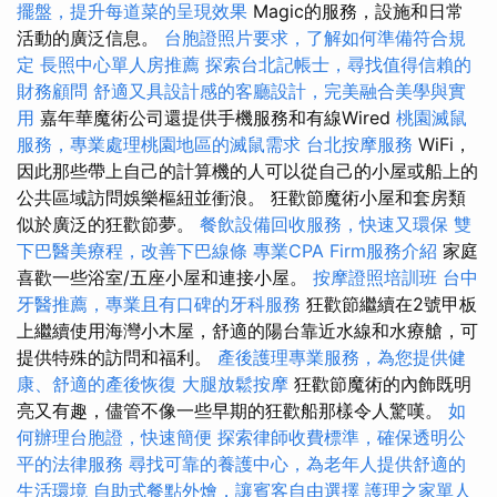
擺盤，提升每道菜的呈現效果
Magic的服務，設施和日常
活動的廣泛信息。
台胞證照片要求，了解如何準備符合規
定
長照中心單人房推薦
探索台北記帳士，尋找值得信賴的
財務顧問
舒適又具設計感的客廳設計，完美融合美學與實
用
嘉年華魔術公司還提供手機服務和有線Wired
桃園滅鼠
服務，專業處理桃園地區的滅鼠需求
台北按摩服務
WiFi，
因此那些帶上自己的計算機的人可以從自己的小屋或船上的
公共區域訪問娛樂樞紐並衝浪。 狂歡節魔術小屋和套房類
似於廣泛的狂歡節夢。
餐飲設備回收服務，快速又環保
雙
下巴醫美療程，改善下巴線條
專業CPA Firm服務介紹
家庭
喜歡一些浴室/五座小屋和連接小屋。
按摩證照培訓班
台中
牙醫推薦，專業且有口碑的牙科服務
狂歡節繼續在2號甲板
上繼續使用海灣小木屋，舒適的陽台靠近水線和水療艙，可
提供特殊的訪問和福利。
產後護理專業服務，為您提供健
康、舒適的產後恢復
大腿放鬆按摩
狂歡節魔術的內飾既明
亮又有趣，儘管不像一些早期的狂歡船那樣令人驚嘆。
如
何辦理台胞證，快速簡便
探索律師收費標準，確保透明公
平的法律服務
尋找可靠的養護中心，為老年人提供舒適的
生活環境
自助式餐點外燴，讓賓客自由選擇
護理之家單人