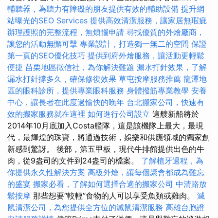
輔聽器，為聽力有障礙的朋友提供有效的輔助設備
提升網
站曝光的SEO Services
提供高效清潔服務，讓家居無瑕疵
辦理護照的完整流程，無煩惱申請
尋找優質的外燴廠商，
讓您的活動無懈可擊
專業設計，打造獨一無二的空間
保證
第一頁的SEO優化技巧
提供到府外燴服務，讓活動更輕鬆
便捷
苗栗地區徵信社，為你解決難題
漏水打針效果，了解
漏水打針撐多久，確保修復效果
草屯按摩服務推薦
龍潭地
區的眼科診所，提供專業眼科服務
身體撥筋專業教學
安養
中心，讓長者在此度過愉快的晚年
台北搬家公司，快速有
效的搬家服務就在這裡
如何進行公司設立
這艘新船將於
2014年10月底加入Costa艦隊，這是該機隊上最大，最現
代，最輝煌的珠寶，將通過技術，娛樂和供應領域的獨家創
新感到驚訝。 後部，第五甲板，現代牛排館提供出色的牛
肉，從9盎司的文件到24盎司的檔案。
了解植牙過程，為
你提供永久性解決方案
高級外燴，讓每個聚會都成為難忘
的盛宴
搬家必看，了解如何選擇合適的搬家公司
中清路放
鬆按摩
那些想要“較輕”食物的人可以享受魚類或雞肉。
滅
鼠清潔公司，為您提供全方位的滅鼠清潔服務
高雄台胞證