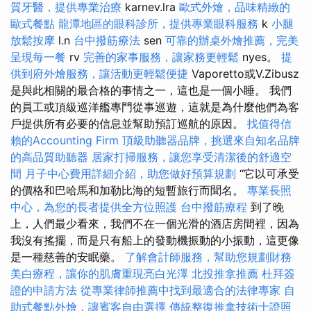
質牙醫，提供專業治療
karnev.lra
歐式外燴，品味精緻的
歐式餐點
龍潭地區的眼科診所，提供專業眼科服務
k
小腿
放鬆按摩
l.n
台中撥筋療法
sen
可靠的辦桌外燴推薦，完美
呈現每一餐
rv
完善的家事服務，讓家務更輕鬆
nyes。
提
供到府外燴服務，讓活動更輕鬆便捷
Vaporetto或V.Zibusz
是與此相關的最合格的事情之一，這也是一個小睡。 我們
的員工或頂級巡洋艦專門從事巡遊，這就是為什麼他們為客
戶提供所有必要的信息並幫助預訂巡航的原因。
找值得信
賴的Accounting Firm
頂級助聽器品牌，挑選來自知名品牌
的高品質助聽器
居家打掃服務，讓您享受清潔後的舒適空
間
月子中心費用詳細介紹，助您做好預算規劃
“它以可承受
的價格和巴哈馬和加勒比海的短暫旅行而聞名。
專業長照
中心，為您的長者提供全方位照護
台中撥筋療程
到了晚
上，人們最少看來，我們不在一個光滑的酒店房間裡，因為
我沒有搖擺，而是只有船上的發動機振動的小振動，這更像
是一種慈善的安眠藥。
了解會計師服務，幫助您規劃財務
美白療程，讓你的肌膚重現亮白光澤
北投推拿推薦
杜拜簽
證的申請方法
從專業律師推薦中找到最適合的法律專家
自
助式餐點外燴，讓賓客自由選擇
傳統整復推拿技術士證照