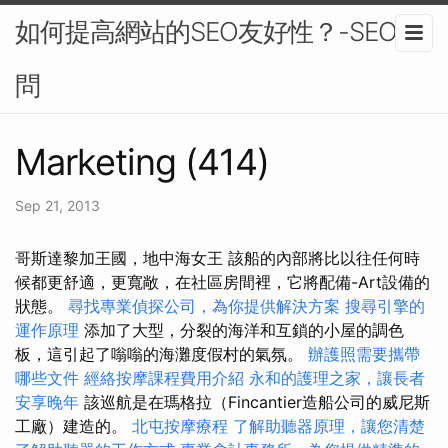
如何提高網站的SEO友好性？-SEO顧
問
Marketing (414)
Sep 21, 2013
哥斯達黎加王國，地中海女王 該船的內部將比以往任何時
候都更舒適，更寬敞，在社區房間裡，它將配備-Art設備的
狀態。
尋找專業偵探公司，為你提供解決方案
搜尋引擎的
運作原理
添加了大型，分裂的海洋和互鎖的小屋的調色
板，這引起了嗡嗡的海灘度假村的氣氛。
辦護照需要攜帶
哪些文件
經絡按摩課程費用介紹
永和的護理之家，讓長者
安享晚年
該巡航是在瑪格拉（Fincantier造船公司的威尼斯
工廠）建造的。
北屯按摩療程
了解助聽器原理，讓您清楚