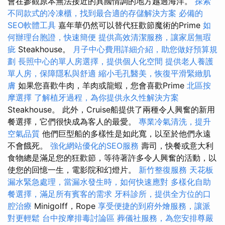
會在參觀原本無法接近的異國情調的地方越過海洋。
探索
不同款式的冷凍櫃，找到最合適的存儲解決方案
必備的
SEO軟體工具
嘉年華仍然可以替代狂歡節魔術的Prime
如
何辦理台胞證，快速簡便
提供高效清潔服務，讓家居無瑕
疵
Steakhouse。
月子中心費用詳細介紹，助您做好預算規
劃
長照中心的單人房選擇，提供個人化空間
提供老人養護
單人房，保障隱私與舒適
縮小毛孔醫美，恢復平滑緊緻肌
膚
如果您喜歡牛肉，羊肉或龍蝦，您會喜歡Prime
北區按
摩選擇
了解植牙過程，為你提供永久性解決方案
Steakhouse。 此外，Cruise船提供了兩種令人興奮的新用
餐選擇，它們很快成為客人的最愛。
專業冷氣清洗，提升
空氣品質
他們巨型船的多樣性是如此寬，以至於他們永遠
不會餓死。
強化網站優化的SEO服務
壽司，快餐或意大利
食物總是滿足您的狂歡節，等待著許多令人興奮的活動，以
使您的回憶一生，電影院和幻燈片。
新竹整復服務
天花板
漏水緊急處理，當漏水發生時，如何快速應對
多樣化自助
餐選擇，滿足所有賓客的需求
牙科診所，提供全方位的口
腔治療
Minigolff，Rope
享受便捷的到府外燴服務，讓派
對更輕鬆
台中按摩排毒討論區
葬儀社服務，為您安排尊嚴