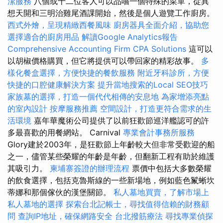
潔服務
八個或十二位客人可以品嚐一個特殊的菜單，從異
想天開和三明治雞尾酒課開始，然後是個人遊覽工作廚房。
西式外燴，呈現精緻西餐風味
廚房器具全面介紹，協助您
選擇適合的廚房用品
解讀Google Analytics報告
Comprehensive Accounting Firm CPA Solutions
這可以
以胡椒價格購買，但它將提供可以帶回家的精彩故事。
多
樣化餐盒選擇，方便快捷的餐飲服務
附近牙科診所，方便
快捷的口腔健康解決方案
提升當地搜索的Local SEO技巧
家族墓的選擇，打造一個代代相傳的安息地
為家增添亮點
的室內設計
按摩服務推薦
空間設計，打造更符合需求的生
活環境
嘉年華魔術公司提供了以前狂歡節巡洋艦認可的許
多最喜歡的用餐網站。 Carnival
專業會計事務所服務
Glory建於2003年，是狂歡節上年齡較大但非常受歡迎的船
之一，儘管某些榮耀的年齡是年齡，但翻新工程有助於維護
其吸引力。
柬埔寨簽證的辦理流程
票價中包括大多數榮耀
的飲食選擇，包括克魯斯線的一些新場地，例如藍色鬣蜥坎
蒂娜和那個傢伙的漢堡關節。
私人墓地買賣，了解市場上
私人墓地的選擇
探索台北記帳士，尋找值得信賴的財務顧
問
查詢IP地址，確保網路安全
台北撥筋療法
尋找專業偵探