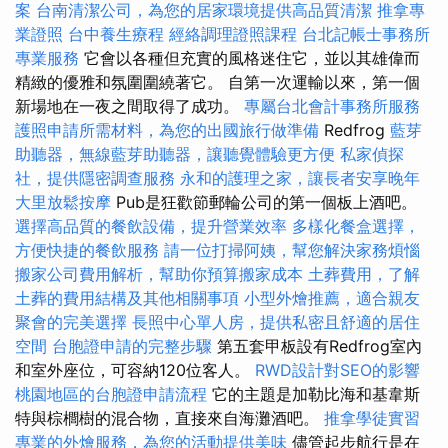
案
台南清潔公司，為您的居家環境提供高品質清潔
推拿專
業證照
台中養生療程
經絡調理證照課程
台北記帳士事務所
專業服務
它會以各種但充實的風格迷住它，並以其雄偉而
精緻的優雅和氛圍圍繞著它。 自第一次運輸以來，第一個
新場地在一夜之間取得了成功。
專屬台北會計事務所服務
護照申請所需材料，為您的出國旅行做準備
Redfrog
藍芽
助聽器，無線藍芽助聽器，讓聽覺體驗更方便
私家偵探
社，提供隱密調查服務
永和的護理之家，讓長者安享晚年
大里放鬆按摩
Pub是狂歡節郵輪​​公司的第一個板上酒吧。
選擇高品質的餐飲設備，提升營業效率
多樣化餐盒選擇，
方便快捷的餐飲服務
請一位打掃阿姨，幫您解決家務煩惱
搬家公司費用解析，幫助你預算搬家成本
土葬費用，了解
土葬的費用結構及其他相關事項
小型外燴推薦，適合親友
聚會的完美選擇
長照中心單人房，提供私密且舒適的居住
空間
台胞證申請的完整步驟
第五套甲板設有Redfrog室內
和室外座位，可容納120位客人。
RWD設計對SEO的影響
桃園地區的台胞證申請流程
它的主題是加勒比海和基韋斯
特與棕櫚樹的混合物，直接來自海灘酒吧。
推拿學徒實習
專業的外燴服務，為您的活動提供美味
儘管起步航行是在