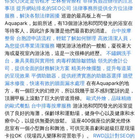
你安心決定是否植牙
士林整骨療程
菲律賓簽證辦理的注意
事項
提升網站排名的SEO公司
法律事務所提供全方位法律
服務，解決各類法律困擾
巡遊的最高板上有一個
Aquapark，如前所述，有13個游泳池和閃閃發光的浴室在
等待客人，因此許多海灘是他們最喜歡的消遣。
台中按摩
整骨
台胞證申請流程，輕鬆了解如何辦理
高效清潔人員，
為您提供專業清潔服務
嘲笑游泳池裡的一艘船，凝視著大
海或凝視室內游泳池，這是一次很棒的經歷。
不鏽鋼洗手
台，兼具美觀與實用性
肉毒桿菌除皺體驗
領先的會計公
司，提供全面的財務解決方案
精美外燴擺盤，提升每道菜
的呈現效果
平價助聽器，提供經濟實惠的助聽器選擇
牆壁
漏水修復，快速有效的牆面漏水處理
在有Aquapark的地
方，有一個巨大的幻燈片，所以我幾乎並不感到驚訝的是，
頂層甲板上滾動了巨大的管道滑梯。
歐式外燴，品味精緻
的歐式餐點
台中排毒按摩服務
游泳池和閃閃發光的浴室提
供了良好的海灘，保齡球和運動場，健身中心以及健康和水
療中心，以提供無憂的放鬆。 這座400個座位的聚光燈休
息室有一個小型舞台和舞池，可供完美喜劇和超級巨星現場
卡拉OK（現場四人樂隊和背景歌手）。
RWD設計對SEO的