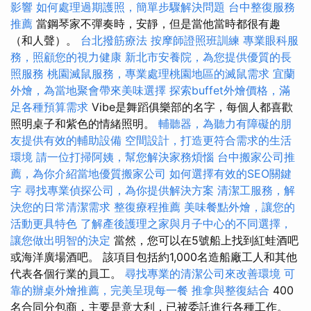
影響
如何處理過期護照，簡單步驟解決問題
台中整復服務
推薦
當鋼琴家不彈奏時，安靜，但是當他當時都很有趣
（和人聲）。
台北撥筋療法
按摩師證照班訓練
專業眼科服
務，照顧您的視力健康
新北市安養院，為您提供優質的長
照服務
桃園滅鼠服務，專業處理桃園地區的滅鼠需求
宜蘭
外燴，為當地聚會帶來美味選擇
探索buffet外燴價格，滿
足各種預算需求
Vibe是舞蹈俱樂部的名字，每個人都喜歡
照明桌子和紫色的情緒照明。
輔聽器，為聽力有障礙的朋
友提供有效的輔助設備
空間設計，打造更符合需求的生活
環境
請一位打掃阿姨，幫您解決家務煩惱
台中搬家公司推
薦，為你介紹當地優質搬家公司
如何選擇有效的SEO關鍵
字
尋找專業偵探公司，為你提供解決方案
清潔工服務，解
決您的日常清潔需求
整復療程推薦
美味餐點外燴，讓您的
活動更具特色
了解產後護理之家與月子中心的不同選擇，
讓您做出明智的決定
當然，您可以在5號船上找到紅蛙酒吧
或海洋廣場酒吧。 該項目包括約1,000名造船廠工人和其他
代表各個行業的員工。
尋找專業的清潔公司來改善環境
可
靠的辦桌外燴推薦，完美呈現每一餐
推拿與整復結合
400
名合同分包商，主要是意大利，已被委託進行各種工作。