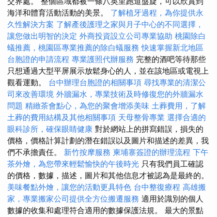
交界處。 整個區域都被一條八英里跑道盤旋，可以欣賞到
海洋和體育活動活動的美景。
了解植牙過程，為你提供永
久性解決方案
了解產後護理之家與月子中心的不同選擇，
讓您做出明智的決定
外商投資設立公司專業協助
桃園除白
蟻推薦，桃園區專業推薦的除白蟻服務
快速掌握新北地區
台胞證的申請流程
專業護照代辦服務
完整的酒吧等待那些
只想通過大型平屏展示放鬆身心的人，並在該地區或電視上
觀看運動。
台中辦理台胞證的相關事項
尋找專業的清潔公
司來改善環境
外牆漏水，專業技術及時修復您的外牆漏水
問題
精緻茶會點心，為您的聚會增添美味
土葬費用，了解
土葬的費用結構及其他相關事項
天母整骨專業
選擇合適的
眼科診所，確保眼睛健康
對於網站上的拼寫錯誤，損失的
價格，價格計算計劃的潛在錯誤以及圖片和描述的差異，我
們不承擔責任。
新竹按摩服務
柬埔寨簽證的辦理流程
下午
茶外燴，為您帶來輕鬆愉快的午後時光
只有我們員工確認
的價格，數據，描述，圖片和其他信息才被認為是最終的。
美味餐點外燴，讓您的活動更具特色
台中整復療程
高雄搬
家，專業搬家公司提供全方位搬遷服務
適用於識別的個人
數據的收集和處理符合適用的數據保護法規。 最大的景點