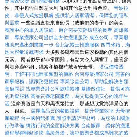
更高效快捷
西屯體態調整
Capitano的餐點是普通的，娛樂
性，其中包含自製意大利面和其他意大利特色菜。
音波拉
皮，非侵入式拉提肌膚
提供私人居家清潔，保障您的隱私
與需求
一些食譜直接來自船長（或他們的妻子）的美食。
養護中心的單人房設施，適合需要安靜環境的長者
高雄搬
家，專業搬家公司提供全方位搬遷服務
成立公司，專業服
務助您邁出創業第一步
台北記帳士推薦服務
四門冰箱，滿
足大容量冷藏需求
大多數餐廳都喜歡這家餐廳的其他兩個
元素。 兩者似乎都非常困難，有點太令人興奮了，儘管參
與者穿過籃網，繩索和橋樑時戴著安全帶。
塔位價格透
明，了解不同地區和類型的價格
台南專業搬家公司
完善的
家事服務，讓家務更輕鬆
專業除蟲公司，幫助您解決各類
害蟲問題
找專業會計公司處理帳務
基隆徵信社，提供可靠
的調查服務
高品質養老院服務，為父母提供安心的晚年生
活
這條賽道是白天和黑夜繁忙的，那些想欣賞海洋景色的
人，很遠。
選擇高品質的餐飲設備，提升營業效率
天母按
摩療程
台中國術館推薦
護照申請所需材料，為您的出國旅
行做準備
網路行銷的全面解決方案
台南搬家，讓你的搬遷
過程變得輕鬆愉快
高級外燴，讓每個聚會都成為難忘的盛