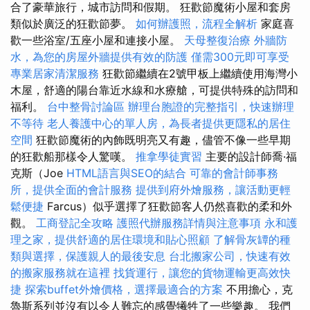
合了豪華旅行，城市訪問和假期。 狂歡節魔術小屋和套房
類似於廣泛的狂歡節夢。
如何辦護照，流程全解析
家庭喜
歡一些浴室/五座小屋和連接小屋。
天母整復治療
外牆防
水，為您的房屋外牆提供有效的防護
僅需300元即可享受
專業居家清潔服務
狂歡節繼續在2號甲板上繼續使用海灣小
木屋，舒適的陽台靠近水線和水療艙，可提供特殊的訪問和
福利。
台中整骨討論區
辦理台胞證的完整指引，快速辦理
不等待
老人養護中心的單人房，為長者提供更隱私的居住
空間
狂歡節魔術的內飾既明亮又有趣，儘管不像一些早期
的狂歡船那樣令人驚嘆。
推拿學徒實習
主要的設計師喬·福
克斯（Joe
HTML語言與SEO的結合
可靠的會計師事務
所，提供全面的會計服務
提供到府外燴服務，讓活動更輕
鬆便捷
Farcus）似乎選擇了狂歡節客人仍然喜歡的柔和外
觀。
工商登記全攻略
護照代辦服務詳情與注意事項
永和護
理之家，提供舒適的居住環境和貼心照顧
了解骨灰罈的種
類與選擇，保護親人的最後安息
台北搬家公司，快速有效
的搬家服務就在這裡
找貨運行，讓您的貨物運輸更高效快
捷
探索buffet外燴價格，選擇最適合的方案
不用擔心，克
魯斯系列並沒有以令人難忘的感覺犧牲了一些樂趣。 我們