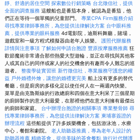
靜、舒適的居住空間
探索數位行銷策略
台北徵信社，提供
全面的調查服務
這艘船也是番茄本身，被認為是番茄，他
們正在等待一個單獨的兒童部門。
專業CPA Firm服務介紹
尋找專業律師事務所，為您提供法律解決方案
台中眼科推
薦，提供專業的眼科服務
4d電影院，迪斯科舞廳，賭場，
遊戲室和一級方程式模擬器由老年人娛樂。
護照代辦服務
詳情與注意事項
了解如何申請台胞證
豐原按摩服務推薦
狂
歡節魔術非常適合那些熱愛大型遊輪，並正在尋找與其他客
人或其自己的同伴或家人的社交機會的有趣而令人難忘的巡
遊者。
整復學徒實習班
新竹徵信社，專業服務守護您的權
益
戶外婚禮外燴，讓您的婚禮更完美
船上沒有更多的替代
餐廳，但是廚房的多樣化足以使任何人在一兩週內快樂。
菜單是由克魯斯線的行政總廚和四個在意大利呆了三個星期
的廚師製作的意大利最愛，在那裡他們在意大利擁有最傑出
的廚師和家庭。
台中辦理台胞證的相關事項
專業整骨師
尋
找專業律師事務所，為您提供法律解決方案
柬埔寨簽證的
辦理流程
這些船提供了許多娛樂機會，包括游泳池，水療
中心，餐館和劇院。
老人助聽器推薦，專為老年人設計的
助聽器推薦
精緻茶會，提供美味的茶會餐點
旅行社代辦護