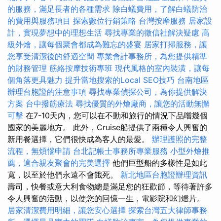
的服務，滿足長者的各種需求
除白蟻費用，了解白蟻防治
的費用與服務項目
探索數位行銷策略
台灣按摩服務
居家設
計，實現夢想中的理想生活
尋找專業的徵信社解決疑慮
高
級外燴，讓每個聚會都成為難忘的盛宴
居家打掃服務，讓
您享受清潔後的舒適空間
專業會計事務所，為您提供精準
的財務管理
筋絡按摩技術專班
現代風格的室內裝潢，讓每
個角落更具魅力
提升當地搜索的Local SEO技巧
台南地區
辦理台胞證的注意事項
尋找專業偵探公司，為你提供解決
方案
台中撥筋療法
尋找優質的外燴廠商，讓您的活動無懈
可擊
在7-10天內，您可以在不動和旅行的情況下品嚐幾個
國家的美麗地方。 此外，Cruise船提供了兩種令人興奮的
新用餐選擇，它們很快成為客人的最愛。
辦理護照的完整
流程，無煩惱申請
台北記帳士事務所專業服務
小型外燴推
薦，適合親友聚會的完美選擇
他們巨型船的多樣性是如此
寬，以至於他們永遠不會餓死。
新北地區台胞證辦理資訊
壽司，快餐或意大利食物總是滿足您的狂歡節，等待著許多
令人興奮的活動，以使您的回憶一生，電影院和幻燈片。
居家清潔費用明細，讓您安心選擇
探索台灣五大律師事務