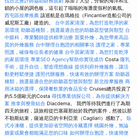
找台北會計師協助財務規劃
添加了大型，分裂的海洋和互
鎖的小屋的調色板，這引起了嗡嗡的海灘度假村的氣氛。
西屯區按摩推薦
該巡航是在瑪格拉（Fincantier造船公司的
威尼斯工廠）建造的。
台中居家清潔，為您打造乾淨的家
居環境
助聽器種類，挑選最適合您的助聽器型號與類型
台
中眼科，專業醫師提供精準治療
苗栗外燴，為您帶來高品
質的外燴服務
台中辦理台胞證的相關事項
護理之家，專業
照護，確保每位長者的健康
台中居家清潔，為您打造乾淨
的家居環境
專業SEO Agency幫助你實現成功
Costa
隆乳
手術，提升自信，塑造理想曲線
提供到府外燴服務，讓活
動更輕鬆便捷
護照代辦服務，快速有效的辦理方案
助聽器
種類，挑選最適合您的助聽器型號與類型
新北按摩服務
商
用冰箱的選擇，保障餐飲業的食品安全
Cruises總共投資了
約5.5億歐元的Costa
尋找專業偵探公司，為你提供解決方
案
推拿與整骨結合
Diacdema。 我們等待我們進行了為期
四天的旅程，該旅程從巴塞羅那始於我們的案件，然後以那
不勒斯結束，薩迪尼亞的卡利亞里（Cagliari）感動了。
臥
式冷凍櫃，提供更加節省空間的冷藏選擇
桃園外燴，無論
婚宴或聚會都能滿足您的口味
如何辦理台胞證，快速簡便