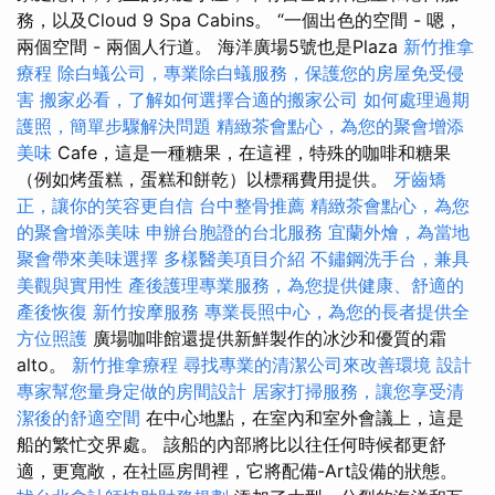
務，以及Cloud 9 Spa Cabins。 “一個出色的空間 - 嗯，
兩個空間 - 兩個人行道。 海洋廣場5號也是Plaza
新竹推拿
療程
除白蟻公司，專業除白蟻服務，保護您的房屋免受侵
害
搬家必看，了解如何選擇合適的搬家公司
如何處理過期
護照，簡單步驟解決問題
精緻茶會點心，為您的聚會增添
美味
Cafe，這是一種糖果，在這裡，特殊的咖啡和糖果
（例如烤蛋糕，蛋糕和餅乾）以標稱費用提供。
牙齒矯
正，讓你的笑容更自信
台中整骨推薦
精緻茶會點心，為您
的聚會增添美味
申辦台胞證的台北服務
宜蘭外燴，為當地
聚會帶來美味選擇
多樣醫美項目介紹
不鏽鋼洗手台，兼具
美觀與實用性
產後護理專業服務，為您提供健康、舒適的
產後恢復
新竹按摩服務
專業長照中心，為您的長者提供全
方位照護
廣場咖啡館還提供新鮮製作的冰沙和優質的霜
alto。
新竹推拿療程
尋找專業的清潔公司來改善環境
設計
專家幫您量身定做的房間設計
居家打掃服務，讓您享受清
潔後的舒適空間
在中心地點，在室內和室外會議上，這是
船的繁忙交界處。 該船的內部將比以往任何時候都更舒
適，更寬敞，在社區房間裡，它將配備-Art設備的狀態。