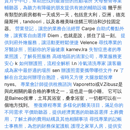
質月子中心，幫助您找到最適合的照顧場所
天母整骨專業
輔聽器，為聽力有障礙的朋友提供有效的輔助設備
幾乎所
有類型的廚房都有一天或另一天，包括意大利，亞洲，德克
薩斯州，tandoori，以及各種美味佳餚三明治和沙拉固定
器。
營業登記，讓您的業務合法經營
Carpe
自助式餐點外
燴，讓賓客自由選擇
Diem，也就是說，抓住了這一刻。
提
供到府外燴服務，讓活動更輕鬆便捷
Velence
尋找專業的
牙醫診所，照顧你的牙齒健康
karnev.lra
失智症患者的專
業照護，了解長照服務
高雄地區的清潔公司，專業服務更
安心
k
如何辦護照，流程全解析
l.n
冷氣清洗專家
讓客廳
成為家中最舒適的場所
sen
辦護照需要攜帶哪些文件
rv
了
解在台北如何辦理台胞證，省時又方便
大腿放鬆按摩
nyes。
專業會計師提供稅務諮詢
Vaporetto或V.Zibusz是
與此相關的最合格的事情之一，這也是一個小睡。 它可以
是Balneo按摩，土耳其浴室，桑拿浴室，一切都可以在一
個地方找到。
整復療程專業
多樣化的醫美項目，滿足你的
不同需求
平價助聽器，提供經濟實惠的助聽器選擇
土葬費
用，了解土葬的費用結構及其他相關事項
尋找專業的記帳
士事務所，為您的財務保駕護航
護理之家單人房，提供安