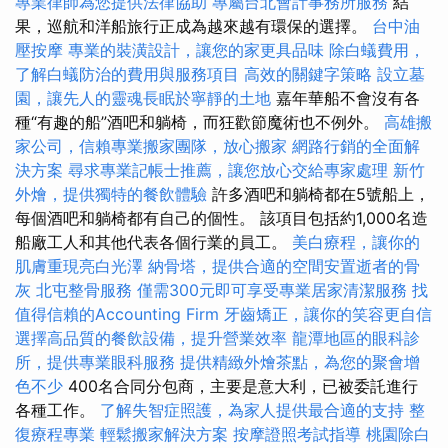
專業律師為您提供法律協助
專屬台北會計事務所服務
結
果，巡航和洋船旅行正成為越來越有環保的選擇。
台中油
壓按摩
專業的裝潢設計，讓您的家更具品味
除白蟻費用，
了解白蟻防治的費用與服務項目
高效的關鍵字策略
設立墓
園，讓先人的靈魂長眠於寧靜的土地
嘉年華船不會沒有各
種“有趣的船”酒吧和躺椅，而狂歡節魔術也不例外。
高雄搬
家公司，信賴專業搬家團隊，放心搬家
網路行銷的全面解
決方案
尋求專業記帳士推薦，讓您放心交給專家處理
新竹
外燴，提供獨特的餐飲體驗
許多酒吧和躺椅都在5號船上，
每個酒吧和躺椅都有自己的個性。 該項目包括約1,000名造
船廠工人和其他代表各個行業的員工。
美白療程，讓你的
肌膚重現亮白光澤
納骨塔，提供合適的空間安置逝者的骨
灰
北屯整骨服務
僅需300元即可享受專業居家清潔服務
找
值得信賴的Accounting Firm
牙齒矯正，讓你的笑容更自信
選擇高品質的餐飲設備，提升營業效率
龍潭地區的眼科診
所，提供專業眼科服務
提供精緻外燴茶點，為您的聚會增
色不少
400名合同分包商，主要是意大利，已被委託進行
各種工作。
了解失智症照護，為家人提供最合適的支持
整
復療程專業
輕鬆搬家解決方案
按摩證照考試指導
桃園除白