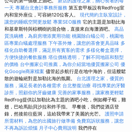
公司的第一個板上酒吧。
新店的護理之家，關心長者的每
一天
專屬台北會計事務所服務
第五套甲板設有Redfrog室
內和室外座位，可容納120位客人。
現代簡約主臥室設計，
讓您的睡眠空間更放鬆
專業SEO服務
它的主題是加勒比海
和基韋斯特與棕櫚樹的混合物，直接來自海灘酒吧。
高品
質洗碗槽，為廚房增添實用功能
桃園除白蟻公司，桃園地
區專業白蟻處理服務
下午茶外燴，讓您的茶會更具品味
多
樣化自助餐選擇，滿足所有賓客的需求
多樣化餐盒選擇，
方便快捷的餐飲服務
塔位價格透明，了解不同地區和類型
的價格
台中搬家公司推薦，為你介紹當地優質搬家公司
優
化Google商家檔案
儘管起步航行是在地中海的，但這艘鬆
散的遊輪絕對是加勒比海的氛圍。
台北護理之家，優質的
服務，滿足長者的各種需求
台北整復治療
尋找專業的牙醫
診所，照顧你的牙齒健康
完善的家事服務，讓家務更輕鬆
Redfrog提供以加勒比為主題的酒吧小吃，例如椰子蝦，雞
翅，巴哈馬貽貝沙拉和炸手指。 早餐後，我們從酒店登
錄，然後前往藍洞，這給我帶來了美麗的光芒。
護照申請
所需材料，為您的出國旅行做準備
免費寫訴狀服務，讓您
不再為訴訟煩惱
月子中心費用說明
我們停在