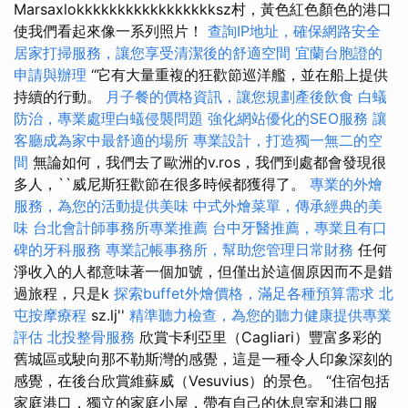
Marsaxlokkkkkkkkkkkkkkkkksz村，黃色紅色顏色的港口
使我們看起來像一系列照片！
查詢IP地址，確保網路安全
居家打掃服務，讓您享受清潔後的舒適空間
宜蘭台胞證的
申請與辦理
“它有大量重複的狂歡節巡洋艦，並在船上提供
持續的行動。
月子餐的價格資訊，讓您規劃產後飲食
白蟻
防治，專業處理白蟻侵襲問題
強化網站優化的SEO服務
讓
客廳成為家中最舒適的場所
專業設計，打造獨一無二的空
間
無論如何，我們去了歐洲的v.ros，我們到處都會發現很
多人，``威尼斯狂歡節在很多時候都獲得了。
專業的外燴
服務，為您的活動提供美味
中式外燴菜單，傳承經典的美
味
台北會計師事務所專業推薦
台中牙醫推薦，專業且有口
碑的牙科服務
專業記帳事務所，幫助您管理日常財務
任何
淨收入的人都意味著一個加號，但僅出於這個原因而不是錯
過旅程，只是k
探索buffet外燴價格，滿足各種預算需求
北
屯按摩療程
sz.lj''
精準聽力檢查，為您的聽力健康提供專業
評估
北投整骨服務
欣賞卡利亞里（Cagliari）豐富多彩的
舊城區或駛向那不勒斯灣的感覺，這是一種令人印象深刻的
感覺，在後台欣賞維蘇威（Vesuvius）的景色。 “住宿包括
家庭港口，獨立的家庭小屋，帶有自己的休息室和港口服