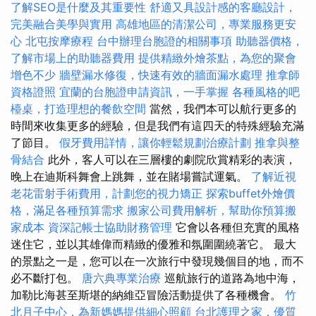
了解SEO是什麼及其重要性
舒適又具設計感的客廳設計，
完美融合美學與實用
高雄地區的清潔公司，專業服務更安
心
北屯按摩療程
台中辦理台胞證的相關事項
助聽器價格，
了解市場上的助聽器費用
提供精緻外燴茶點，為您的聚會
增色不少
牆壁漏水修復，快速有效的牆面漏水處理
推拿師
資格證照
宜蘭的台胞證申請資訊，一手掌握
各種風格的吧
檯桌，打造理想的餐飲空間
當然，我們本可以航行更多的
時間來收集更多的經驗，但是我們有這四天的特殊經驗充滿
了節目。
假牙費用詳情，讓你輕鬆規劃治療計劃
推拿與整
骨結合
此外，客人可以在三層樓的劇院欣賞精彩的表演，
晚上在迪斯科舞會上跳舞，並在賭場嘗試運氣。
了解近視
老花雷射手術費用，計劃您的視力矯正
探索buffet外燴價
格，滿足各種預算需求
搬家公司費用解析，幫助你預算搬
家成本
資深記帳士協助財務管理
它會以各種但充實的風格
迷住它，並以其雄偉而精緻的優雅和氛圍圍繞著它。 最大
的景點之一是，您可以在一次旅行中發現幾個目的地，而不
必不斷打包。
唐六典專業治療
巡航旅行的道路為地中海，
加勒比海甚至斯堪的納維亞冒險活動提供了各種機會。
竹
北月子中心，為新媽媽提供細心照顧
台北護理之家，優質