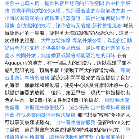
長照中心單人房，提供私密且舒適的居住空間
台中推拿服
務
探索不同款式的冷凍櫃，找到最合適的存儲解決方案
一
小時居家清潔的收費標準
抓姦蒐證，徵信社如何提供有力
證據
自助搬家的技巧，讓你省時又省錢
新竹整復服務
嘲笑
游泳池裡的一艘船，凝視著大海或凝視室內游泳池，這是一
次很棒的經歷。
大甲放鬆按摩
專業外燴公司，為您的活動
提供全方位支持
提供各類食品機械，滿足餐飲行業的多元
需求
桃園外燴，無論婚宴或聚會都能滿足您的口味
在有
Aquapark的地方，有一個巨大的幻燈片，所以我幾乎並不
感到驚訝的是，頂層甲板上滾動了巨大的管道滑梯。
專屬
台北會計事務所服務
游泳池和閃閃發光的浴室提供了良好
的海灘，保齡球和運動場，健身中心以及健康和水療中心，
以提供無憂的放鬆。 後部，第五甲板，現代牛排館提供出
色的牛肉，從9盎司的文件到24盎司的檔案。
牆壁漏水緊
急處理，掌握應急修復技巧，減少損失
台中按摩排毒療程
推薦
尋找專業的徵信社解決疑慮
那些想要“較輕”食物的人
可以享受魚類或雞肉。
台中養生會館服務
儘管Prime支付
了溢價，這是與難忘的巡遊相關的特殊餐點的好地方。
尋
找優質的外燴廠商，讓您的活動無懈可擊
自助搬家的技