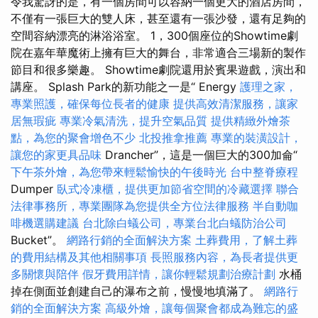
令我驚訝的是，有一個房間可以容納一個更大的酒店房間，
不僅有一張巨大的雙人床，甚至還有一張沙發，還有足夠的
空間容納漂亮的淋浴浴室。 1，300個座位的Showtime劇
院在嘉年華魔術上擁有巨大的舞台，非常適合三場新的製作
節目和很多樂趣。 Showtime劇院還用於賓果遊戲，演出和
講座。 Splash Park的新功能之一是“ Energy
護理之家，
專業照護，確保每位長者的健康
提供高效清潔服務，讓家
居無瑕疵
專業冷氣清洗，提升空氣品質
提供精緻外燴茶
點，為您的聚會增色不少
北投推拿推薦
專業的裝潢設計，
讓您的家更具品味
Drancher”，這是一個巨大的300加侖“
下午茶外燴，為您帶來輕鬆愉快的午後時光
台中整脊療程
Dumper
臥式冷凍櫃，提供更加節省空間的冷藏選擇
聯合
法律事務所，專業團隊為您提供全方位法律服務
半自動咖
啡機選購建議
台北除白蟻公司，專業台北白蟻防治公司
Bucket”。
網路行銷的全面解決方案
土葬費用，了解土葬
的費用結構及其他相關事項
長照服務內容，為長者提供更
多關懷與陪伴
假牙費用詳情，讓你輕鬆規劃治療計劃
水桶
掉在側面並創建自己的瀑布之前，慢慢地填滿了。
網路行
銷的全面解決方案
高級外燴，讓每個聚會都成為難忘的盛