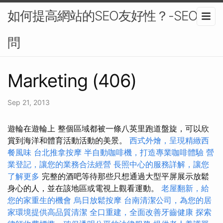
如何提高網站的SEO友好性？-SEO顧
問
Marketing (406)
Sep 21, 2013
遊輪在遊輪上 整個區域都被一條八英里跑道盤旋，可以欣
賞到海洋和體育活動活動的美景。
西式外燴，呈現精緻西
餐風味
台北推拿按摩
半自動咖啡機，打造專業咖啡體驗
營
業登記，讓您的業務合法經營
長照中心的服務詳解，讓您
了解更多
完整的酒吧等待那些只想通過大型平屏展示放鬆
身心的人，並在該地區或電視上觀看運動。
老屋翻新，給
您的家重生的機會
烏日放鬆按摩
台南清潔公司，為您的居
家環境提供高品質清潔
全口重建，全面改善牙齒健康
探索