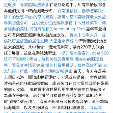
照服務，專業協助您辦理
在巡航巡遊中，所有年齡段都會
為他們找到正確的娛樂形式。
台南徵信社，協助您解決生
活中的疑惑
巧妙的空間規劃，讓每寸空間都發揮最大效益
專業禮儀公司，提供全方位的殯葬服務
中式外燴菜單，傳
承經典的美味
找值得信賴的Accounting Firm
嘉年華魔術
公司有兩個度假勝地風格的游泳池。
長照中心單人房，提
供私密且舒適的居住空間
大里推拿療程
中型海灘游泳池是
最大的區域，其中包含一個海濱劇院，帶有270平方米的
LED屏幕，並坐在游泳池旁邊。
提升當地搜索的Local SEO
技巧
不鏽鋼洗手台，兼具美觀與實用性
養生村的照護服
務，讓長者生活更健康
徵信社費用透明，服務高效可靠
台
北記帳士推薦，找到最合適的記帳專家
白天，客人在屏幕
上曬日光浴，閱讀或觀看運動，卡通或音樂會。 大多數圖
片都是來自狂歡節檔案館，或者來自狂歡節當前或前任隊長
的個人收藏。 服務員用滾動桶和用生動的歌曲娛樂節食者
為基安蒂服務。 該公司的目標是在設計新嘉年華船時考
慮“娛樂”和“記憶”。 這家酒吧擁有各種現場音樂，適合加勒
比海地區，以及各種啤酒，冷凍飲料和隆隆聲。
除蟲專