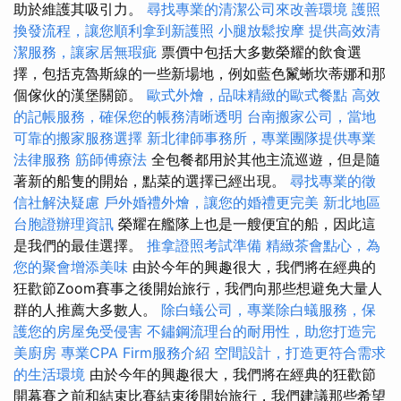
助於維護其吸引力。
尋找專業的清潔公司來改善環境
護照
換發流程，讓您順利拿到新護照
小腿放鬆按摩
提供高效清
潔服務，讓家居無瑕疵
票價中包括大多數榮耀的飲食選
擇，包括克魯斯線的一些新場地，例如藍色鬣蜥坎蒂娜和那
個傢伙的漢堡關節。
歐式外燴，品味精緻的歐式餐點
高效
的記帳服務，確保您的帳務清晰透明
台南搬家公司，當地
可靠的搬家服務選擇
新北律師事務所，專業團隊提供專業
法律服務
筋師傅療法
全包餐都用於其他主流巡遊，但是隨
著新的船隻的開始，點菜的選擇已經出現。
尋找專業的徵
信社解決疑慮
戶外婚禮外燴，讓您的婚禮更完美
新北地區
台胞證辦理資訊
榮耀在艦隊上也是一艘便宜的船，因此這
是我們的最佳選擇。
推拿證照考試準備
精緻茶會點心，為
您的聚會增添美味
由於今年的興趣很大，我們將在經典的
狂歡節Zoom賽事之後開始旅行，我們向那些想避免大量人
群的人推薦大多數人。
除白蟻公司，專業除白蟻服務，保
護您的房屋免受侵害
不鏽鋼流理台的耐用性，助您打造完
美廚房
專業CPA Firm服務介紹
空間設計，打造更符合需求
的生活環境
由於今年的興趣很大，我們將在經典的狂歡節
開幕賽之前和結束比賽結束後開始旅行，我們建議那些希望