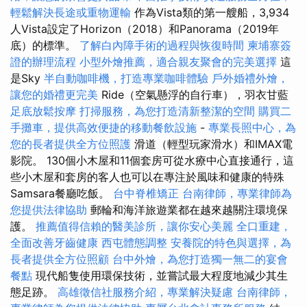
輕鬆解決長途或重物運輸
作為Vista類的第一艘船，3,934
人Vista設定了Horizo​​n（2018）和Panorama（2019年
底）的標準。
了解白內障手術的過程與恢復時間
柬埔寨簽
證的辦理流程
小型外燴推薦，適合親友聚會的完美選擇
這
是Sky
半自動咖啡機，打造專業咖啡體驗
戶外婚禮外燴，
讓您的婚禮更完美
Ride（空氣懸浮的自行車），羽衣甘藍
足底放鬆按摩
打掃服務，為您打造清新整潔的空間
購買二
手攤車，提供高效便捷的移動餐飲設施
-
專業長照中心，為
您的長者提供全方位照護
滑道（輕型玩家滑水）和IMAX電
影院。 130個小木屋和11個套房可從水療中心直接通行，這
些小木屋和套房的客人也可以在專注於風味和健康的特殊
Samsara餐廳吃飯。
台中脊椎矯正
台南律師，專業律師為
您提供法律協助
郵輪和海洋旅遊業都在越來越關注環境保
護。
推薦值得信賴的醫美診所，讓你安心美麗
全口重建，
全面改善牙齒健康
西屯體態調整
安養院的特色與選擇，為
長者提供全方位照顧
台中外燴，為您打造獨一無二的宴會
餐點
現代船隻使用環保技術，並嘗試最大程度地減少其生
態足跡。
高雄徵信社服務介紹，專業解決疑慮
台南律師，