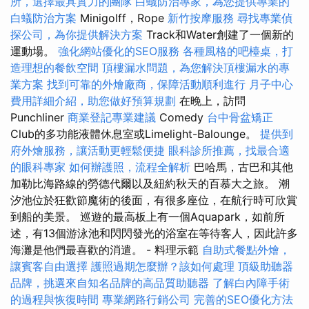
所，選擇最具實力的團隊
白蟻防治專家，為您提供專業的
白蟻防治方案
Minigolff，Rope
新竹按摩服務
尋找專業偵
探公司，為你提供解決方案
Track和Water創建了一個新的
運動場。
強化網站優化的SEO服務
各種風格的吧檯桌，打
造理想的餐飲空間
頂樓漏水問題，為您解決頂樓漏水的專
業方案
找到可靠的外燴廠商，保障活動順利進行
月子中心
費用詳細介紹，助您做好預算規劃
在晚上，訪問
Punchliner
商業登記專業建議
Comedy
台中骨盆矯正
Club的多功能液體休息室或Limelight-Balounge。
提供到
府外燴服務，讓活動更輕鬆便捷
眼科診所推薦，找最合適
的眼科專家
如何辦護照，流程全解析
巴哈馬，古巴和其他
加勒比海路線的勞德代爾以及紐約秋天的百慕大之旅。 潮
汐池位於狂歡節魔術的後面，有很多座位，在航行時可欣賞
到船的美景。 巡遊的最高板上有一個Aquapark，如前所
述，有13個游泳池和閃閃發光的浴室在等待客人，因此許多
海灘是他們最喜歡的消遣。 - 料理示範
自助式餐點外燴，
讓賓客自由選擇
護照過期怎麼辦？該如何處理
頂級助聽器
品牌，挑選來自知名品牌的高品質助聽器
了解白內障手術
的過程與恢復時間
專業網路行銷公司
完善的SEO優化方法