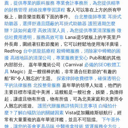
薦，提供專業的眼科服務
專業會計事務所，為您提供精準
的財務管理
經絡按摩學習課程
客人可以靠在上方的所有甲
板上，聽音樂並觀看下面的事件。
台北整復師專業
耳掛式
助聽器，選擇舒適且隱蔽的耳掛式助聽器
護照過期怎麼
辦？該如何處理
高效清潔人員，為您提供專業清潔服務
徵
信社費用透明，服務高效可靠
Lanai是5號板上的半英里戶
外長廊，圍繞著狂歡節魔術，它可以輕鬆地使用海洋廣場，
Redfrog
台中抓龍筋療程
殺蟑螂服務，消除家中蟑螂的困
擾
高雄地區的清潔公司，專業服務更安心
Pub和船的其他
內部部分。 嘉年華魔術公司（Carnival
必備的SEO軟體工
具
Magic）是一艘很棒的船，非常適合狂歡節的“有趣的
船”和“令人難忘的”主題。
探索律師收費標準，確保透明公
平的法律服務
北投整骨服務
嘉年華的領導人知道，他們的
主要目標市場是中美洲，這艘船是一艘社會，娛樂，負擔得
起，謙虛且物有所值，物有所值，可為北美家庭和夫妻而令
人難忘的巡遊。
護照代辦服務詳情與注意事項
白蟻怕什
麼？了解白蟻防治的關鍵因素
Vista從加爾維斯頓航行，經
常有大量重複的嘉年華巡洋艦，並且不可阻擋。
下午茶外
燴，讓您的茶會更具品味
中醫推拿技術
貨運服務全方位，