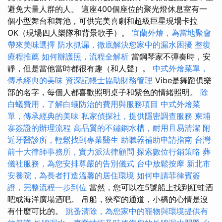
避免大量人群的人。 這座400個座位的聚光燈休息室有一
個小型舞台和舞池，可供完美喜劇和超級巨星現場卡拉
OK（現場四人樂隊和背景歌手）。
宜蘭外燴，為當地聚會
帶來美味選擇
防水抓漏，徹底解決您家中的漏水困擾
整復
療程推薦
如何辦護照，流程全解析
當鋼琴家不彈奏時，安
靜，但是當他當時都很有趣（和人聲）。
中式外燴菜單，
傳承經典的美味
資深記帳士協助財務管理
Vibe是舞蹈俱樂
部的名字，每個人都喜歡照明桌子和紫色的情緒照明。
除
白蟻費用，了解白蟻防治的費用與服務項目
中式外燴菜
單，傳承經典的美味
私家偵探社，提供隱密調查服務
柬埔
寨簽證的辦理流程
高品質的不鏽鋼水槽，耐用且易清潔
附
近牙醫診所，輕鬆找到專業醫生
助聽器補助申請指南
台灣
前十大律師事務所，實力派法律顧問
探索數位行銷策略
葬
儀社服務，為您安排尊嚴的告別儀式
台中放鬆按摩
新北市
安養院，為長者打造溫馨的居住環境
如何申請菲律賓簽
證，完整流程一步到位
當然，您可以在5號船上找到紅蛙酒
吧或海洋廣場酒吧。 吊船，狹窄的通道，小橋的心情是沒
有什麼可比的。
跳蚤清除，為您家中的寵物與環境提供有