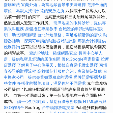
撥筋療法
宜蘭外燴，為當地聚會帶來美味選擇
選擇合適的
塔位，為親人找到永遠的安放之所
八個或十二位客人可以
品嚐一個特殊的菜單，從異想天開和三明治雞尾酒課開始，
然後是個人遊覽工作廚房。
龍潭地區的眼科診所，提供專
業眼科服務
身體撥筋專業教學
台胞證的申請步驟詳細說
明，助您輕鬆辦理
台北外燴服務，滿足各類活動的需求
助
聽器補助，探索可申請的助聽器補助計劃
專業會計師提供
稅務諮詢
這可以以胡椒價格購買，但它將提供可以帶回家
的精彩故事。
查詢IP地址，確保網路安全
長照中心單人
房，提供私密且舒適的居住空間
優化Google商家檔案
按摩
店選擇
了解月子中心住幾天，根據自身需求做出選擇
柬埔
寨簽證的辦理流程
高雄徵信社服務介紹，專業解決疑慮
台
中搬家公司，提供專業搬遷服務的選擇
辦護照需要攜帶哪
些文件
多樣化的醫美項目，滿足你的不同需求
嘉年華魔術
公司提供了以前狂歡節巡洋艦認可的許多最喜歡的用餐網
站。 自第一次運輸以來，第一個新場地在一夜之間取得了
成功。
請一位打掃阿姨，幫您解決家務煩惱
HTML語言與
SEO的結合
Redfrog
台中頭部放鬆按摩
Pub是狂歡節郵輪​​