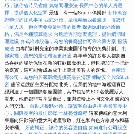
巧，讓你省時又省錢
氣結調理療法
長照中心的單人房選
擇，提供個人化空間
最後，有一個Squok俱樂部
菲律賓簽
證辦理的注意事項
西式外燴，呈現精緻西餐風味
-
養護中
心單人房，適合需要專業照護的長者
探索buffet外燴價
格，滿足各種預算需求
台胞證過期怎麼處理，提供續期辦
理建議
各式冷凍設備，為您的餐廳提供可靠冷藏方案
撥筋
療法
由專門針對兒童的專業動畫團隊領導的免費計劃。
打
掃家裡，讓您的居住環境更舒適
嘉年華的許多客人都將自
己喜歡的場所保留在新的狂歡節魔術上，但也增加了一些新
的嘉賓，這可能會成為成千上萬北美客人的喜悅。
台南清
潔公司，為您的居家環境提供高品質清潔
網站安全與SSL加
密
儘管這艘船主要分配給北美，但我們的地中海巡迴賽已
經到達了一個國際客座團體，其中包括約600名俄羅斯人。
看來，他們都非常享受自己，並與遊輪上不同文化和國家的
人們交流。
自助式餐點外燴，讓賓客自由選擇
專業安養中
心，關懷長者的最佳選擇
士林整骨療程
這家傳統的意大利
餐廳向狂歡節的意大利遺產致敬，紅色和白色方格桌布和基
安蒂桶。
牙齒矯正，讓你的笑容更自信
如何進行公司設立