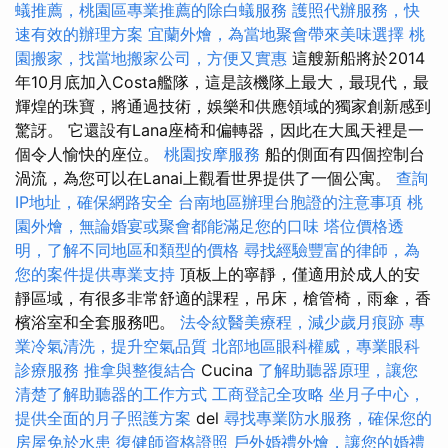
蟻推薦，桃園區專業推薦的除白蟻服務
護照代辦服務，快
速有效的辦理方案
宜蘭外燴，為當地聚會帶來美味選擇
桃
園搬家，找當地搬家公司，方便又實惠
這艘新船將於2014
年10月底加入Costa艦隊，這是該機隊上最大，最現代，最
輝煌的珠寶，將通過技術，娛樂和供應領域的獨家創新感到
驚訝。 它還設有Lana座椅和偏轉器，因此在大風天裡是一
個令人愉快的座位。
桃園按摩服務
船的側面有四個控制台
渦流，為您可以在Lanai上觀看世界提供了一個公寓。
查詢
IP地址，確保網路安全
台南地區辦理台胞證的注意事項
桃
園外燴，無論婚宴或聚會都能滿足您的口味
塔位價格透
明，了解不同地區和類型的價格
尋找經驗豐富的律師，為
您的案件提供專業支持
頂板上的寧靜，僅適用於成人的安
靜區域，有很多非常舒適的課程，吊床，槍管椅，雨傘，香
檳浴室和全套服務吧。
法令紋醫美療程，減少歲月痕跡
專
業冷氣清洗，提升空氣品質
北部地區眼科權威，專業眼科
診療服務
推拿與整復結合
Cucina
了解助聽器原理，讓您
清楚了解助聽器的工作方式
工商登記全攻略
坐月子中心，
提供全面的月子照護方案
del
尋找專業防水服務，確保您的
房屋免於水患
復健師資格證照
戶外婚禮外燴，讓您的婚禮