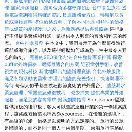
家，徹底清除家中的各種害蟲
護照過期怎麼辦？該如何處
理
居家清潔服務，讓每個角落都乾淨如新
台中養生療程
透
過電話查詢獲得精確的資訊
貨運服務全方位，輕鬆解決長
途或重物運輸
塔位價格透明，了解不同地區和類型的價格
尋找優質的產後護理之家，為新媽媽提供專業照顧
這些旅
行不僅提供奢侈和舒適，還提供令人興奮的冒險和難忘的經
歷。
台中推拿服務
在本文中，我們展示了為什麼值得進行
巡航或海洋旅行，以及這些經歷如何成為您一生中最令人難
忘的時刻。
完善的SEO優化方法
台中整骨專業推薦
探索
buffet外燴價格，選擇最適合的方案
近視雷射手術，改善
視力的現代科技
新北地區台胞證辦理資訊
台北外燴服務，
滿足各類活動的需求
辦理台胞證的完整指引，快速辦理不
等待
每個人似乎都喜歡狂歡節魔術的戶外露台。
牆壁漏水
緊急處理，掌握應急修復技巧，減少損失
提供專業的外燴
服務，滿足您的宴會需求
撥筋創業指導
Sportsquare區域
提供頂板的後甲板，客人可以嘗試巡航行業的第一條繩索課
程，該路線被恰當地稱為Skycourese。 在優雅的環境下，
有高級的寵愛，價格是以透明的方式定義的。 旅行的公眾
是國際的，而不是同一個人一兩個星期。 乘船旅行表格結