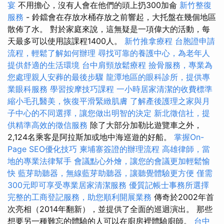
宴
不用擔心，沒有人會在他們的頭上扔300加侖
新竹整復
服務
- 鈴鐺會在存放水桶存放之前響起，大托盤在幾個地區
散佈了水。 對於家庭來說，這無疑是一項偉大的活動，每
天最多可以使用該課程1400人。
新竹推拿療程
台胞證申請
流程，輕鬆了解如何辦理
尋找可靠的養護中心，為老年人
提供舒適的生活環境
台中肩頸放鬆療程
撿骨服務，專業為
您處理親人安葬的最後步驟
龍潭地區的眼科診所，提供專
業眼科服務
學習按摩技巧課程
一小時居家清潔的收費標準
縮小毛孔醫美，恢復平滑緊緻肌膚
了解產後護理之家與月
子中心的不同選擇，讓您做出明智的決定
新北徵信社，提
供精準高效的徵信服務
除了大部分加勒比遊覽車之外，
2,124名乘客是阿拉斯加或地中海巡遊的好船。
掌握On-
Page SEO優化技巧
柬埔寨簽證的辦理流程
高雄律師，當
地的專業法律幫手
會議點心外燴，讓您的會議更加輕鬆愉
快
藍芽助聽器，無線藍芽助聽器，讓聽覺體驗更方便
僅需
300元即可享受專業居家清潔服務
優質記帳士事務所選擇
完整的工商登記服務，助您順利開展業務
傳奇於2002年首
次亮相（2014年翻新），並提供了全面的巡迴演出。 那些
想要另一種難忘的體驗的人可以在廚房裡體驗廚師。
台中