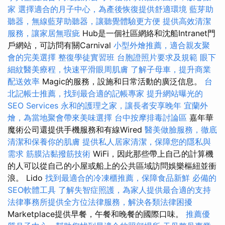
家
選擇適合的月子中心，為產後恢復提供舒適環境
藍芽助
聽器，無線藍芽助聽器，讓聽覺體驗更方便
提供高效清潔
服務，讓家居無瑕疵
Hub是一個社區網絡和沈船Intranet門
戶網站，可訪問有關Carnival
小型外燴推薦，適合親友聚
會的完美選擇
整復學徒實習班
台胞證照片要求及規範
眼下
細紋醫美療程，快速平滑眼周肌膚
了解子母車，提升商業
配送效率
Magic的服務，設施和日常活動的廣泛信息。
台
北記帳士推薦，找到最合適的記帳專家
提升網站曝光的
SEO Services
永和的護理之家，讓長者安享晚年
宜蘭外
燴，為當地聚會帶來美味選擇
台中按摩排毒討論區
嘉年華
魔術公司還提供手機服務和有線Wired
醫美做臉服務，徹底
清潔和保養你的肌膚
提供私人居家清潔，保障您的隱私與
需求
筋膜沾黏撥筋技術
WiFi，因此那些帶上自己的計算機
的人可以從自己的小屋或船上的公共區域訪問娛樂樞紐並衝
浪。 Lido
找到最適合的冷凍櫃推薦，保障食品新鮮
必備的
SEO軟體工具
了解失智症照護，為家人提供最合適的支持
法律事務所提供全方位法律服務，解決各類法律困擾
Marketplace提供早餐，午餐和晚餐的國際口味。
推薦優