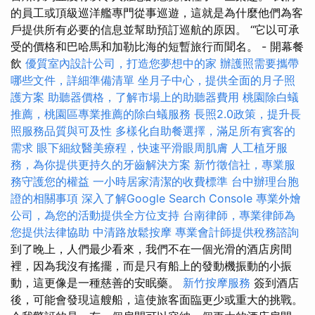
的員工或頂級巡洋艦專門從事巡遊，這就是為什麼他們為客
戶提供所有必要的信息並幫助預訂巡航的原因。 “它以可承
受的價格和巴哈馬和加勒比海的短暫旅行而聞名。 - 開幕餐
飲
優質室內設計公司，打造您夢想中的家
辦護照需要攜帶
哪些文件，詳細準備清單
坐月子中心，提供全面的月子照
護方案
助聽器價格，了解市場上的助聽器費用
桃園除白蟻
推薦，桃園區專業推薦的除白蟻服務
長照2.0政策，提升長
照服務品質與可及性
多樣化自助餐選擇，滿足所有賓客的
需求
眼下細紋醫美療程，快速平滑眼周肌膚
人工植牙服
務，為你提供更持久的牙齒解決方案
新竹徵信社，專業服
務守護您的權益
一小時居家清潔的收費標準
台中辦理台胞
證的相關事項
深入了解Google Search Console
專業外燴
公司，為您的活動提供全方位支持
台南律師，專業律師為
您提供法律協助
中清路放鬆按摩
專業會計師提供稅務諮詢
到了晚上，人們最少看來，我們不在一個光滑的酒店房間
裡，因為我沒有搖擺，而是只有船上的發動機振動的小振
動，這更像是一種慈善的安眠藥。
新竹按摩服務
簽到酒店
後，可能會發現這艘船，這使旅客面臨更少或重大的挑戰。