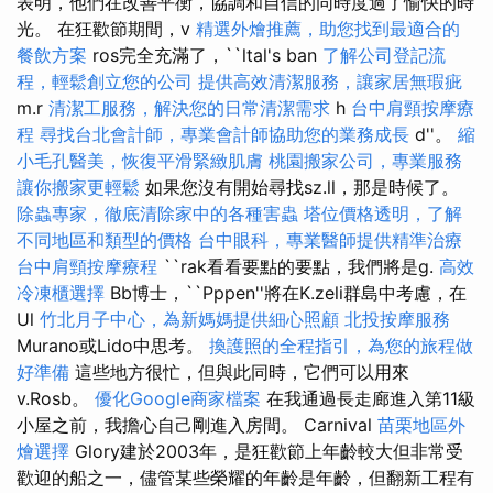
表明，他們在改善平衡，協調和自信的同時度過了愉快的時
光。 在狂歡節期間，v
精選外燴推薦，助您找到最適合的
餐飲方案
ros完全充滿了，``ltal's ban
了解公司登記流
程，輕鬆創立您的公司
提供高效清潔服務，讓家居無瑕疵
m.r
清潔工服務，解決您的日常清潔需求
h
台中肩頸按摩療
程
尋找台北會計師，專業會計師協助您的業務成長
d''。
縮
小毛孔醫美，恢復平滑緊緻肌膚
桃園搬家公司，專業服務
讓你搬家更輕鬆
如果您沒有開始尋找sz.ll，那是時候了。
除蟲專家，徹底清除家中的各種害蟲
塔位價格透明，了解
不同地區和類型的價格
台中眼科，專業醫師提供精準治療
台中肩頸按摩療程
``rak看看要點的要點，我們將是g.
高效
冷凍櫃選擇
Bb博士，``Pppen''將在K.zeli群島中考慮，在
Ul
竹北月子中心，為新媽媽提供細心照顧
北投按摩服務
Murano或Lido中思考。
換護照的全程指引，為您的旅程做
好準備
這些地方很忙，但與此同時，它們可以用來
v.Rosb。
優化Google商家檔案
在我通過長走廊進入第11級
小屋之前，我擔心自己剛進入房間。 Carnival
苗栗地區外
燴選擇
Glory建於2003年，是狂歡節上年齡較大但非常受
歡迎的船之一，儘管某些榮耀的年齡是年齡，但翻新工程有