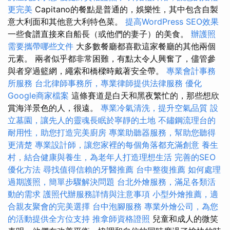
更完美
Capitano的餐點是普通的，娛樂性，其中包含自製
意大利面和其他意大利特色菜。
提高WordPress SEO效果
一些食譜直接來自船長（或他們的妻子）的美食。
辦護照
需要攜帶哪些文件
大多數餐廳都喜歡這家餐廳的其他兩個
元素。 兩者似乎都非常困難，有點太令人興奮了，儘管參
與者穿過籃網，繩索和橋樑時戴著安全帶。
專業會計事務
所服務
台北律師事務所，專業律師提供法律服務
優化
Google商家檔案
這條賽道是白天和黑夜繁忙的，那些想欣
賞海洋景色的人，很遠。
專業冷氣清洗，提升空氣品質
設
立墓園，讓先人的靈魂長眠於寧靜的土地
不鏽鋼流理台的
耐用性，助您打造完美廚房
專業助聽器服務，幫助您聽得
更清楚
專業設計師，讓您家裡的每個角落都充滿創意
養生
村，結合健康與養生，為老年人打造理想生活
完善的SEO
優化方法
尋找值得信賴的牙醫推薦
台中整復推薦
如何處理
過期護照，簡單步驟解決問題
台北外燴服務，滿足各類活
動的需求
護照代辦服務詳情與注意事項
小型外燴推薦，適
合親友聚會的完美選擇
台中泡腳服務
專業外燴公司，為您
的活動提供全方位支持
推拿師資格證照
兒童和成人的微笑