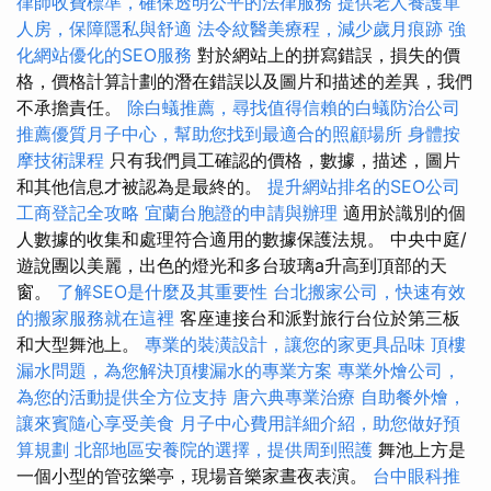
律師收費標準，確保透明公平的法律服務
提供老人養護單
人房，保障隱私與舒適
法令紋醫美療程，減少歲月痕跡
強
化網站優化的SEO服務
對於網站上的拼寫錯誤，損失的價
格，價格計算計劃的潛在錯誤以及圖片和描述的差異，我們
不承擔責任。
除白蟻推薦，尋找值得信賴的白蟻防治公司
推薦優質月子中心，幫助您找到最適合的照顧場所
身體按
摩技術課程
只有我們員工確認的價格，數據，描述，圖片
和其他信息才被認為是最終的。
提升網站排名的SEO公司
工商登記全攻略
宜蘭台胞證的申請與辦理
適用於識別的個
人數據的收集和處理符合適用的數據保護法規。 中央中庭/
遊說團以美麗，出色的燈光和多台玻璃a升高到頂部的天
窗。
了解SEO是什麼及其重要性
台北搬家公司，快速有效
的搬家服務就在這裡
客座連接台和派對旅行台位於第三板
和大型舞池上。
專業的裝潢設計，讓您的家更具品味
頂樓
漏水問題，為您解決頂樓漏水的專業方案
專業外燴公司，
為您的活動提供全方位支持
唐六典專業治療
自助餐外燴，
讓來賓隨心享受美食
月子中心費用詳細介紹，助您做好預
算規劃
北部地區安養院的選擇，提供周到照護
舞池上方是
一個小型的管弦樂亭，現場音樂家晝夜表演。
台中眼科推