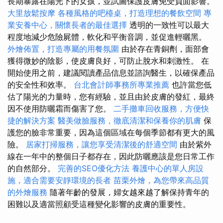
長期暴露在陽光下的女孩，並試圖保護皮膚免受負面影響。
大里放鬆按摩
各種風格的吧檯桌，打造理想的餐飲空間
專
業安養中心，關懷長者的最佳選擇
透明的一致性可以最大
程度地減少危險屍體，軟化和平衡音調，並促進輕曬黑。
外燴佈置，打造專屬的用餐氛圍
由於存在青銅劑，面部會
獲得微妙的陰影，使皮膚良好，可防止脫水和刺激性。 在
開始使用之前，建議閱讀產品信息並諮詢醫生，以確保產品
的安全性和效率。
台北會計師事務所專業推薦
也許當您低
估了陽光的力量時，您有經驗，並且由於皮膚的發紅，最終
因不使用防曬霜而傷害了您。
二手攤車回收服務，方便快
捷的解決方案
醫美做臉服務，徹底清潔和保養你的肌膚
保
護您的臉非常重要，因為這個區域在每個季節都有更大的風
險。
居家打掃服務，讓您享受清潔後的舒適空間
由於紫外
線在一年中的整個日子都存在，因此防曬應該是您日常工作
的自然部分。
完善的SEO優化方法
養護中心的單人房設
施，適合需要安靜環境的長者
苗栗外燴，為您帶來高品質
的外燴服務
隨著年齡的發展，婦女越來越了解保持青年的
困難以及適當照顧受這種變化影響的皮膚的重要性。