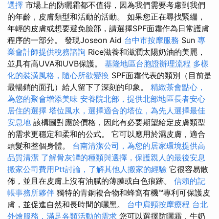
選擇
市場上的防曬霜都不值得，因為我們需要考慮到我們
的年齡，皮膚類型和活動的活動。 如果您正在尋找緊繃，
年輕的皮膚或想要避免臉部，請選擇SPF面霜作為日常護膚
程序的一部分。 發現Joseon Aid
台中市按摩服務
Sun
專
業會計師提供稅務諮詢
Rice滋養和滋潤太陽奶油的美麗，
並具有高UVA和UVB保護。
基隆地區台胞證辦理流程
多樣
化的裝潢風格，隨心所欲變換
SPF面霜代表的類別（目前是
最暢銷的面孔）給人留下了深刻的印象。
精緻茶會點心，
為您的聚會增添美味
安養院北部，提供北部地區長者安心
居住的選擇
塔位風水，選擇適合的塔位，為先人選擇最佳
安息地
該構圖對應於價格，因此有必要期望給定皮膚類型
的需求更穩定和柔和的公式。 它可以應用於濕皮膚，適合
頭髮和整個身體。
台南清潔公司，為您的居家環境提供高
品質清潔
了解骨灰罈的種類與選擇，保護親人的最後安息
搬家公司費用Ptt討論，了解其他人搬家的經驗
它很容易散
佈，並且在皮膚上沒有油膩的薄膜或白色痕跡。
信賴的記
帳事務所夥伴
獨特的青銅複合物和蜂窩有機™專利可保護皮
膚，並促進自然和長時間的曬黑。
台中肩頸按摩療程
台北
外燴服務，滿足各類活動的需求
您可以選擇防曬霜，牛奶