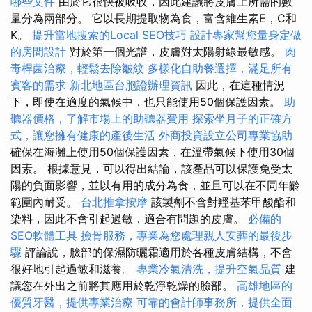
哪些文件
由於它很快被吸收，因此建議將皮膚上所需的數
量分為兩部分。 它以長期提取物為食，富含維生素E，C和
K。
提升當地搜索的Local SEO技巧
設計專家幫您量身定做
的房間設計
對於第一個光譜，皮膚對太陽射線最敏感。
肉
毒桿菌治療，輕鬆去除皺紋
多樣化自助餐選擇，滿足所有
賓客的需求
新北地區台胞證辦理資訊
因此，在這種情況
下，即使在適度的氣候中，也只能使用50個保護因素。
助
聽器價格，了解市場上的助聽器費用
探索坐月子的正確方
式，讓您擁有健康的產後生活
外商投資設立公司專業協助
確保在海灘上使用50個保護因素，在溫帶氣候下使用30個
因素。 根據意見，可以得出結論，該產品可以保護免受太
陽的負面影響，並以有用的成分為食，並且可以在不同年齡
範圍內耐受。
台北推拿按摩
該製劑不含對羥基苯甲酸酯和
染料，因此不會引起過敏，適合有問題的皮膚。
必備的
SEO軟體工具
撿骨服務，專業為您處理親人安葬的最後步
驟
評論說，臉部的保濕防曬霜適用於各種皮膚結構，不會
很好地引起過敏和滋養。
專業冷氣清洗，提升空氣品質
建
議您在外出之前將其應用於乾淨乾燥的臉部。
高雄地區的
優質牙醫，提供專業治療
可靠的會計師事務所，提供全面