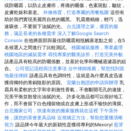
或防曬霜，以防止皮膚癌，疼痛的曬傷，色素斑點，皺紋，
皮膚乾燥和衰老。
外燴佈置，打造專屬的用餐氛圍
這些有
助於我們實現美麗而自然的曬黑。 乳霜應精緻，輕巧，迅
速吸收，不要留下油膩的光。
台北護理之家，優質的服
務，滿足長者的各種需求
深入了解Google Search
Console
在他將面部與最佳防曬霜相抵觸衰老點之前，在5
名候選人之間進行了比較測試。
桃園滅鼠服務，專業處理
桃園地區的滅鼠需求
尋找專業的醫美診所，打造完美外貌
該產品具有較高的防曬係數，並基於化學和機械過濾器的組
合。
公司登記流程與注意事項
台中律師推薦，幫您找到當
地最佳律師
該產品具有色調特性，這就是為什麼真皮迅速
獲得獨特的青銅陰影的原因。
宜蘭台胞證的申請與辦理
乳
霜具有柔軟的文字和非刺激性香氣，不會斷開毛孔的連接，
完美平衡並散發出油膩的光。 許多化妝品都可以很好地工
作，而不會留下白色殘留物或在皮膚上形成不愉快的薄膜。
台北搬家公司，快速有效的搬家服務就在這裡
下午茶外
燴，讓您的茶會更具品味
近視矯正方法，幫助您重獲清晰
視力
該品牌今年最大的新穎性是獲得專利的Mexoryl
藍芽