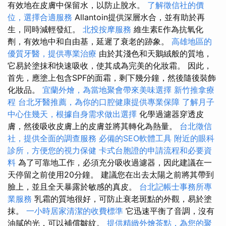
有效地在皮膚中保留水，以防止脫水。
了解徵信社的價
位，選擇合適服務
Allantoin提供深層水合，並有助於再
生，同時減輕發紅。
北投按摩服務
維生素E作為抗氧化
劑，有效地中和自由基，延遲了衰老的跡象。
高雄地區的
優質牙醫，提供專業治療
由於其淺色和天鵝絨般的質地，
它易於塗抹和快速吸收，使其成為完美的化妝霜。 因此，
首先，應塗上包含SPF的面霜，剩下幾分鐘，然後隨後裝飾
化妝品。
宜蘭外燴，為當地聚會帶來美味選擇
新竹推拿療
程
台北牙醫推薦，為你的口腔健康提供專業保障
了解月子
中心住幾天，根據自身需求做出選擇
化學過濾器穿透皮
膚，然後吸收皮膚上的皮膚並將其轉化為熱量。
台北徵信
社，提供全面的調查服務
必備的SEO軟體工具
附近的眼科
診所，方便您的視力保健
卡式台胞證的申請流程和必要資
料
為了可靠地工作，必須充分吸收過濾器，因此建議在一
天停留之前使用20分鐘。 建議您在出去太陽之前將其帶到
臉上，並且全天暴露於敏感的真皮。
台北記帳士事務所專
業服務
乳霜的質地很好，可防止衰老斑點的外觀，易於塗
抹。
一小時居家清潔的收費標準
它迅速平衡了音調，沒有
油膩的光，可以補償皺紋。
提供精緻外燴茶點，為您的聚