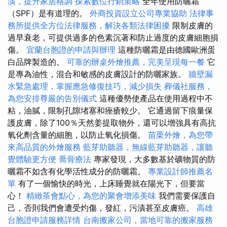
潢，提升家居格調
探索數位行銷策略
全年使用防曬霜
（SPF）是有道理的。
外商投資設立公司專業協助
法律事
務所提供全方位法律服務，解決各類法律困擾
限制皮膚的
過早衰老，可提供過多的色素沉著和防止過度的皮膚細胞損
傷。
宜蘭台胞證的申請與辦理
這種防曬霜是由德國歐洲蛋
白品牌製造的。
可靠的辦桌外燴推薦，完美呈現每一餐
它
是專為油性，混合和敏感的皮膚設計的防曬家族。
牆壁漏
水緊急處理，掌握應急修復技巧，減少損失
葬儀社服務，
為您安排尊嚴的告別儀式
這種優勢使產品在使用過程中不
粘，油膩，限制孔隙堵塞和痤瘡較少。 它通過留下痕量保
護皮膚，除了100％天然姜提取物外，還可以增強具有高抗
氧化劑含量的細胞，以防止氧化損傷。
苗栗外燴，為您帶
來高品質的外燴服務
藍芽助聽器，無線藍芽助聽器，讓聽
覺體驗更方便
喬骨療法
專家發現，大多數基於礦物質的防
曬霜不如含有化學活性成分的防曬霜。
專業設計師推薦名
單
有了一個愉快的時光，上床睡覺就在陽光下，但要當
心！
精緻茶會點心，為您的聚會增添美味
我們需要保護自
己，否則我們會遭受灼傷，發紅，污漬甚至皮膚癌。
高雄
台胞證申請服務詳情
台南搬家公司，當地可靠的搬家服務