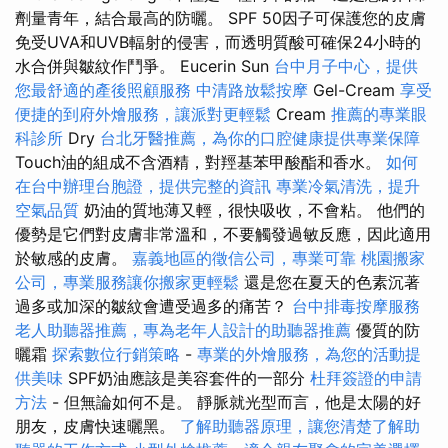
劑量青年，結合最高的防曬。 SPF 50因子可保護您的皮膚
免受UVA和UVB輻射的侵害，而透明質酸可確保24小時的
水合併與皺紋作鬥爭。 Eucerin Sun
台中月子中心，提供
您最舒適的產後照顧服務
中清路放鬆按摩
Gel-Cream
享受
便捷的到府外燴服務，讓派對更輕鬆
Cream
推薦的專業眼
科診所
Dry
台北牙醫推薦，為你的口腔健康提供專業保障
Touch油的組成不含酒精，對羥基苯甲酸酯和香水。
如何
在台中辦理台胞證，提供完整的資訊
專業冷氣清洗，提升
空氣品質
奶油的質地薄又輕，很快吸收，不會粘。 他們的
優勢是它們對皮膚非常溫和，不要觸發過敏反應，因此適用
於敏感的皮膚。
嘉義地區的徵信公司，專業可靠
桃園搬家
公司，專業服務讓你搬家更輕鬆
還是您在夏天的色素沉著
過多或加深的皺紋會遭受過多的痛苦？
台中排毒按摩服務
老人助聽器推薦，專為老年人設計的助聽器推薦
優質的防
曬霜
探索數位行銷策略
-
專業的外燴服務，為您的活動提
供美味
SPF奶油應該是美容套件的一部分
杜拜簽證的申請
方法
- 但無論如何不是。 靜脈就光型而言，他是太陽的好
朋友，皮膚快速曬黑。
了解助聽器原理，讓您清楚了解助