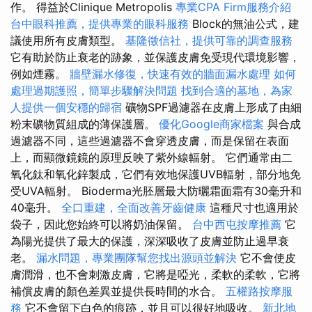
作。 得益於Clinique Metropolis
專業CPA Firm服務介紹
台中眼科推薦，提供專業的眼科服務
Block的無油公式，建
議使用所有皮膚類型。
基隆徵信社，提供可靠的調查服務
它有助於防止衰老的跡象，並保護皮膚免受現代環境影響，
例如煙霧。
牆壁漏水修復，快速有效的牆面漏水處理
如何
處理過期護照，簡單步驟解決問題
找到合適的墓地，為家
人提供一個安穩的歸宿
礦物SPF過濾器在皮膚上形成了由細
粉末礦物質組成的薄保護層。
優化Google商家檔案
與合成
過濾器不同，這些過濾器不會穿透皮膚，而是保留在表面
上，而顯微鏡鏡的原理反映了紫外線輻射。 它們通常由二
氧化鈦和氧化鋅製成，它們有效地保護UVB輻射，部分地免
受UVA輻射。 Bioderma光胚層最大防曬霜面霜有30毫升和
40毫升。
全口重建，全面改善牙齒健康
這種尺寸也適用於
袋子，因此您始終可以將奶油保留。
台中西屯按摩推薦
它
為陽光提供了最大的保護，深深吸收了皮膚並防止過早衰
老。
漏水問題，專業團隊幫您找出源頭並解決
它不會使皮
膚潤滑，也不會刺激皮膚，它將是啞光，柔軟的柔軟，它將
補​​償皮膚的顏色差異並提供長時間的水合。
五權路按摩服
務
它不會留下白色的痕跡，並且可以很好地吸收。
新北地