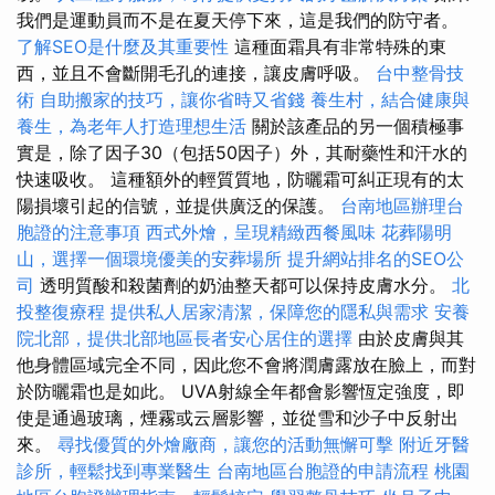
我們是運動員而不是在夏天停下來，這是我們的防守者。
了解SEO是什麼及其重要性
這種面霜具有非常特殊的東
西，並且不會斷開毛孔的連接，讓皮膚呼吸。
台中整骨技
術
自助搬家的技巧，讓你省時又省錢
養生村，結合健康與
養生，為老年人打造理想生活
關於該產品的另一個積極事
實是，除了因子30（包括50因子）外，其耐藥性和汗水的
快速吸收。 這種額外的輕質質地，防曬霜可糾正現有的太
陽損壞引起的信號，並提供廣泛的保護。
台南地區辦理台
胞證的注意事項
西式外燴，呈現精緻西餐風味
花葬陽明
山，選擇一個環境優美的安葬場所
提升網站排名的SEO公
司
透明質酸和殺菌劑的奶油整天都可以保持皮膚水分。
北
投整復療程
提供私人居家清潔，保障您的隱私與需求
安養
院北部，提供北部地區長者安心居住的選擇
由於皮膚與其
他身體區域完全不同，因此您不會將潤膚露放在臉上，而對
於防曬霜也是如此。 UVA射線全年都會影響恆定強度，即
使是通過玻璃，煙霧或云層影響，並從雪和沙子中反射出
來。
尋找優質的外燴廠商，讓您的活動無懈可擊
附近牙醫
診所，輕鬆找到專業醫生
台南地區台胞證的申請流程
桃園