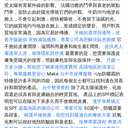
受太陽有害紫外線的影響。 法國治癒的鬥爭與衰老的斑點
鬥爭，並防止由於陽光導致它們的外觀。 牛奶均勻地塗在
臉上，不會引起刺激，很快被吸收，不會留下油膩的光。
它的細質地均勻地放在臉上，形成穩定的聲音。 用戶對其
質地非常滿意，因為它易於傳播。
牙橋的選擇與優勢，改
善牙齒缺損
有效滅鼠服務，專業公司為您解決鼠患困擾
它
不會給皮膚潤滑，滋潤和用蘆薈和維生素E潤滑。
提供老人
養護單人房，保障隱私與舒適
最重要的是，您需要保護皮
膚免受陽光的侵害，照顧膚色並與化妝保持一致。
月嫂一
天多少錢，幫助您了解產後照護費用
高雄地區的清潔公
司，專業服務更安心
Make
台中市按摩服務
-Up防曬霜的
特徵是許多不同的功能，因此每個女士都可以找到適合其喜
好和期望的產品。
台中整脊療程
除了高太陽保護外，化妝
霜還必須具有與皮膚融合的輕質質地。 產品上的SPF標記表
明您可以在陽光下呆多久而不會燃燒皮膚。
逢甲脊椎矯正
在SPF
嘉義地區的徵信公司，專業可靠
50霜中，防曬霜要
高得多。
精選外燴推薦，助您找到最適合的餐飲方案
抗氧
化劑可以很好地預防皺紋和衰老點。
按摩專業課程
專業消