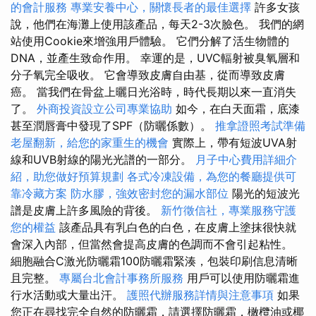
的會計服務
專業安養中心，關懷長者的最佳選擇
許多女孩
說，他們在海灘上使用該產品，每天2-3次臉色。 我們的網
站使用Cookie來增強用戶體驗。 它們分解了活生物體的
DNA，並產生致命作用。 幸運的是，UVC輻射被臭氧層和
分子氧完全吸收。 它會導致皮膚自由基，從而導致皮膚
癌。 當我們在骨盆上曬日光浴時，時代長期以來一直消失
了。
外商投資設立公司專業協助
如今，在白天面霜，底漆
甚至潤唇膏中發現了SPF（防曬係數）。
推拿證照考試準備
老屋翻新，給您的家重生的機會
實際上，帶有短波UVA射
線和UVB射線的陽光光譜的一部分。
月子中心費用詳細介
紹，助您做好預算規劃
各式冷凍設備，為您的餐廳提供可
靠冷藏方案
防水膠，強效密封您的漏水部位
陽光的短波光
譜是皮膚上許多風險的背後。
新竹徵信社，專業服務守護
您的權益
該產品具有乳白色的白色，在皮膚上塗抹很快就
會深入內部，但當然會提高皮膚的色調而不會引起粘性。
細胞融合C激光防曬霜100防曬霜緊湊，包裝印刷信息清晰
且完整。
專屬台北會計事務所服務
用戶可以使用防曬霜進
行水活動或大量出汗。
護照代辦服務詳情與注意事項
如果
您正在尋找完全自然的防曬霜，請選擇防曬霜，橄欖油或椰