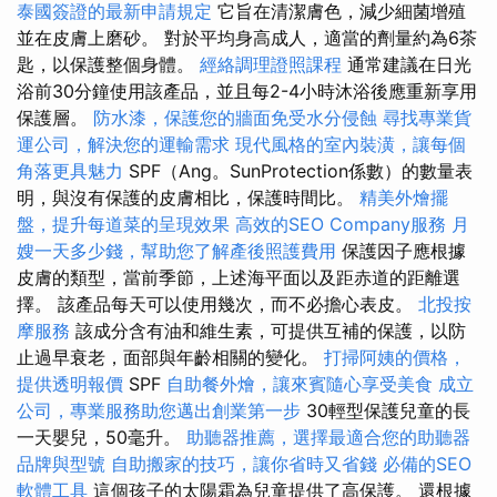
泰國簽證的最新申請規定
它旨在清潔膚色，減少細菌增殖
並在皮膚上磨砂。 對於平均身高成人，適當的劑量約為6茶
匙，以保護整個身體。
經絡調理證照課程
通常建議在日光
浴前30分鐘使用該產品，並且每2-4小時沐浴後應重新享用
保護層。
防水漆，保護您的牆面免受水分侵蝕
尋找專業貨
運公司，解決您的運輸需求
現代風格的室內裝潢，讓每個
角落更具魅力
SPF（Ang。SunProtection係數）的數量表
明，與沒有保護的皮膚相比，保護時間比。
精美外燴擺
盤，提升每道菜的呈現效果
高效的SEO Company服務
月
嫂一天多少錢，幫助您了解產後照護費用
保護因子應根據
皮膚的類型，當前季節，上述海平面以及距赤道的距離選
擇。 該產品每天可以使用幾次，而不必擔心表皮。
北投按
摩服務
該成分含有油和維生素，可提供互補的保護，以防
止過早衰老，面部與年齡相關的變化。
打掃阿姨的價格，
提供透明報價
SPF
自助餐外燴，讓來賓隨心享受美食
成立
公司，專業服務助您邁出創業第一步
30輕型保護兒童的長
一天嬰兒，50毫升。
助聽器推薦，選擇最適合您的助聽器
品牌與型號
自助搬家的技巧，讓你省時又省錢
必備的SEO
軟體工具
這個孩子的太陽霜為兒童提供了高保護。 還根據