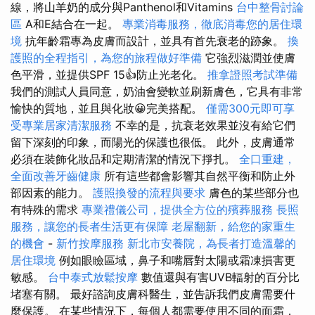
線，將山羊奶的成分與Panthenol和Vitamins
台中整骨討論
區
A和E結合在一起。
專業消毒服務，徹底消毒您的居住環
境
抗年齡霜專為皮膚而設計，並具有首先衰老的跡象。
換
護照的全程指引，為您的旅程做好準備
它強烈滋潤並使膚
色平滑，並提供SPF 15👍防止光老化。
推拿證照考試準備
我們的測試人員同意，奶油會變軟並刷新膚色，它具有非常
愉快的質地，並且與化妝😀完美搭配。
僅需300元即可享
受專業居家清潔服務
不幸的是，抗衰老效果並沒有給它們
留下深刻的印象，而陽光的保護也很低。 此外，皮膚通常
必須在裝飾化妝品和定期清潔的情況下掙扎。
全口重建，
全面改善牙齒健康
所有這些都會影響其自然平衡和防止外
部因素的能力。
護照換發的流程與要求
膚色的某些部分也
有特殊的需求
專業禮儀公司，提供全方位的殯葬服務
長照
服務，讓您的長者生活更有保障
老屋翻新，給您的家重生
的機會
-
新竹按摩服務
新北市安養院，為長者打造溫馨的
居住環境
例如眼瞼區域，鼻子和嘴唇對太陽或霜凍損害更
敏感。
台中泰式放鬆按摩
數值還與有害UVB輻射的百分比
堵塞有關。 最好諮詢皮膚科醫生，並告訴我們皮膚需要什
麼保護。 在某些情況下，每個人都需要使用不同的面霜，