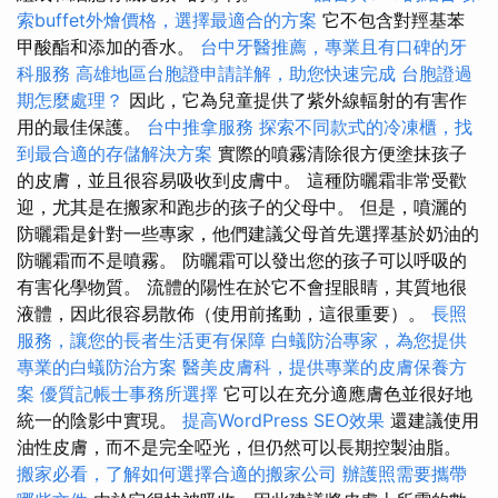
索buffet外燴價格，選擇最適合的方案
它不包含對羥基苯
甲酸酯和添加的香水。
台中牙醫推薦，專業且有口碑的牙
科服務
高雄地區台胞證申請詳解，助您快速完成
台胞證過
期怎麼處理？
因此，它為兒童提供了紫外線輻射的有害作
用的最佳保護。
台中推拿服務
探索不同款式的冷凍櫃，找
到最合適的存儲解決方案
實際的噴霧清除很方便塗抹孩子
的皮膚，並且很容易吸收到皮膚中。 這種防曬霜非常受歡
迎，尤其是在搬家和跑步的孩子的父母中。 但是，噴灑的
防曬霜是針對一些專家，他們建議父母首先選擇基於奶油的
防曬霜而不是噴霧。 防曬霜可以發出您的孩子可以呼吸的
有害化學物質。 流體的陽性在於它不會捏眼睛，其質地很
液體，因此很容易散佈（使用前搖動，這很重要）。
長照
服務，讓您的長者生活更有保障
白蟻防治專家，為您提供
專業的白蟻防治方案
醫美皮膚科，提供專業的皮膚保養方
案
優質記帳士事務所選擇
它可以在充分適應膚色並很好地
統一的陰影中實現。
提高WordPress SEO效果
還建議使用
油性皮膚，而不是完全啞光，但仍然可以長期控製油脂。
搬家必看，了解如何選擇合適的搬家公司
辦護照需要攜帶