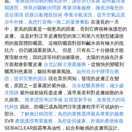
霜。
推薦值得信賴的醫美診所，讓你安心美麗
如何處理過
期護照，簡單步驟解決問題
專業消毒服務，徹底消毒您的
居住環境
筋膜沾黏撥筋技術
專業冷氣清洗，提升空氣品質
台中外燴，為您打造獨一無二的宴會餐點
在漫長的一天
中，更高的因素是一個更高的因素，否則它將很棒保護您的
皮膚。 這是針對正常皮膚類型的第三和第六光類型建議使
用的脂質體防曬霜。 這種防曬霜對甜和鹹水俱有極大的抵
抗力，但仍建議重新插入。 但是，只有在二十分鐘後才能
實現耐水性，因此請等待奶油被吸收。 太陽的光線在許多
方面都會影響皮膚
台北記帳士推薦服務
- 從愉快的變暖到
曬黑到色素斑，皺紋和健康風險。
如何在台中辦理台胞
證，提供完整的資訊
現在眾所周知，發現的皮膚正在變
老，原因之一是暴露於紫外線。
法令紋醫美療程，減少歲
月痕跡
紫外線射線耗盡皮膚，過早衰老和對皮膚細胞的永
久損害。
推拿證照考試準備
近視雷射手術，改善視力的現
代科技
因此，防曬已成為我們日常護膚程序不可或缺的一
部分。
了解會計師證照，為您的業務選擇最具專業的服務
SVR
產後護理專業服務，為您提供健康、舒適的產後恢復
SEBIACLEAR面霜專為油性，結合和敏感的皮膚而設計。