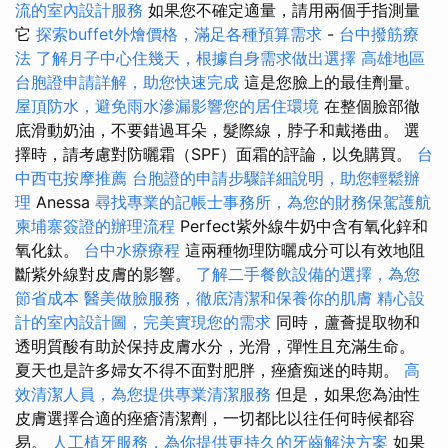
流的室內設計服務
如果您不確定適量，請用兩個手指測量
它
探索buffet外燴價格，滿足各種預算需求
-
台中撥筋療
法
了解月子中心住幾天，根據自身需求做出選擇
高雄地區
台胞證申請詳解，助您快速完成
這是您臉上的最佳劑量。
屋頂防水，避免雨水滲漏影響您的居住環境
在整個臉部徹
底滑動奶油，不要錯過耳朵，髮際線，脖子和戴捲曲。 選
擇時，請考慮對防曬霜（SPF）面霜的評論，以免購買。
台
中西屯按摩推薦
台胞證的申請步驟詳細說明，助您輕鬆辦
理
Anessa
尋找專業的記帳士事務所，為您的財務保駕護航
柬埔寨簽證的辦理流程
Perfect紫外線牛奶中含有氧化鋅和
氧化鈦。
台中水療療程
這兩種物理防曬成分可以有效地阻
斷紫外線對皮膚的影響。
了解二手餐飲設備的選擇，為您
節省成本
醫美做臉服務，徹底清潔和保養你的肌膚
精心設
計的室內設計圖，完美實現您的需求
同時，蘆薈提取物和
透明質酸有助於保持皮膚水分，光滑，彈性且充滿生命。
夏天也是許多婦女不得不面對肥胖，痤瘡痴迷的時期。
高
效清潔人員，為您提供專業清潔服務
但是，如果您為油性
皮膚選擇合適的痤瘡清潔劑，一切都比以往任何時候都容
易。
人工植牙服務，為你提供更持久的牙齒解決方案
如果