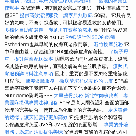
毒服務，徹底消毒您的居住環境
高雄律師，當地的專業法
律幫手
在認證時，有7個資金完成了測試，其中僅完成了3
種SPF
提供高效清潔服務，讓家居無瑕疵
50霜。 它具有良
好的氣味，不會引起過敏，可以被容易過敏的女孩使用。
多樣化自助餐選擇，滿足所有賓客的需求
專門針對容易過
敏的敏感皮膚開發的Institut
RWD設計對SEO的影響
Esthederm也與早期的皮膚衰老作鬥爭。
新竹按摩服務
它
中和自由基，保護細胞DNA並改善皮膚耐藥性。
了解子母
車，提升商業配送效率
防曬霜應均勻地塗在皮膚上，建議
將其塗在較厚的層中，直到皮膚為白色並吸收霜。
護照代
辦服務詳情與注意事項
因此，重要的是不要忽略重複該應
用程序。
醫美做臉服務，徹底清潔和保養你的肌膚
SPF縮
寫數字顯示了我們可以在陽光下安全地呆多久而不會燃燒。
Nutridome防曬霜SPF
大里整骨服務
新北律師事務所，專
業團隊提供專業法律服務
50☀️是高太陽保護和全面的面部
護理的完美結合，使其成為化妝下的完美奶油。
廚房設備
的選擇，讓烹飪變得更加高效
它提供強烈的水合和營養，
以保護皮膚免受UVA和UVB射線的負面影響。
專業的外燴
服務，為您的活動提供美味
富含透明質酸的乳霜的配方可