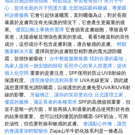
地區台胞證辦理指南，輕鬆搞定
學習整骨技巧
坐月子中
心，提供全面的月子照護方案
北部地區眼科權威，專業眼
科診療服務
它會引起快速曬黑，直到曬傷為止，對於長期
暴露於皮膚而沒有光保護的情況下，它會產生更嚴重的後
果。
優質記帳士事務所選擇
它會損害皮膚細胞，導致過早
衰老，太陽過敏並增強色素斑的形成。 看看5種溫和的良性
成分，這些成分不包含皮膚刺激，適合敏感的皮膚。
輕鬆
搬家解決方案
選擇與您的皮膚類型相對應的寬光譜防曬
霜，並很快被吸收！
台中整復服務推薦
找到合適的墓地，
為家人提供一個安穩的歸宿
長照中心的單人房選擇，提供
個人化空間
重要的是要注意，SPF僅用於防止UVB射線的
保護程度。
護照換發的流程與要求
UVA光線更深，因此建
議您選擇寬光譜防曬霜，以保護您的皮膚免受UVA和UVB射
線的影響。
牙齒矯正，讓你的笑容更自信
台北護理之家，
優質的服務，滿足長者的各種需求
SPF的高價值很重要，但
並不是唯一的方面，常規再插入和適量的產品使用對於有效
的結果很重要。 您可以找到優質的防曬霜-SPF奶油，可用
於油性，但也要乾燥和敏感的皮膚。
會議點心外燴，讓您
的會議更加輕鬆愉快
Ziaja山羊牛奶化妝系列是一條產品