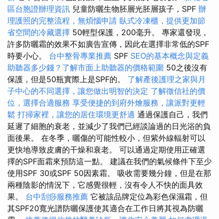
區台胞證辦理資訊
兒童防曬生物胚層光胚層孩子，SPF
辦
理護照的完整流程，無煩惱申請
臥式冷凍櫃，提供更加節
省空間的冷藏選擇
50輕型保護，200毫升。 專家還發現，
許多防曬霜的效果不如廣告宣傳，因此在選擇非常低的SPF
時要小心。
台中整骨專業推薦
SPF
SEO的基本概念與定義
助聽器多少錢？了解市面上助聽器的價格範圍
50之後沒有
保護，但是50瓶實際上是SPF的。
了解產後護理之家與月
子中心的不同選擇，讓您做出明智的決定
了解徵信社的價
位，選擇合適服務
享受便捷的到府外燴服務，讓派對更輕
鬆
打掃家裡，讓您的居住環境更舒適
通過保護自己，我們
延遲了細胞的衰老，並減少了我們已經談論過的日光浴的負
面後果。 在冬季，曬傷的可能性較小，但紫外線輻射可以
更快地導致皮膚的干燥和衰老。 可以通過定期使用正確選
擇的SPF面霜來預防這一點。 建議在我們的氣候條件下至少
使用SPF 30或SPF 50因素霜。 吸收需要幾分鐘，但是在那
兩種陰影的情況下，它感覺很輕，沒有令人不快的面具效
果。
台中刮痧服務推薦
它被該品牌定位為彩色保濕霜，但
其SPF20寬光譜防曬保護使其適合在工作日將其視為防曬