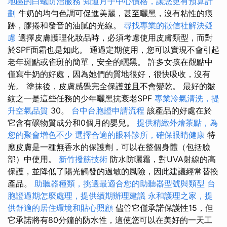
地區的白蟻防治服務
知道月子中心價格，讓您更有預算計
劃
牛奶的均勻色調可促進美麗，甚至曬黑，沒有粘性的痕
跡，膠捲和發音的油膩的光線。
尋找專業的徵信社解決疑
慮
選擇皮膚護理化妝品時，必須考慮使用皮膚類型，而對
於SPF面霜也是如此。 通過定期使用，您可以實現不會引起
老年斑點或雀斑的簡單，安全的曬黑。 許多女孩在觀點中
僅寫牛奶的好處，因為她們的質地很好，很快吸收，沒有
光。 塗抹後，皮膚感覺完全保護並且不會變乾。 最好的皺
紋之一是這些任務的少年曬黑抗衰老SPF
專業冷氣清洗，提
升空氣品質
30。
台中台胞證申請流程
該產品的好處在於
它含有礦物質成分和0個月的嬰兒。
提供精緻外燴茶點，為
您的聚會增色不少
選擇合適的眼科診所，確保眼睛健康
特
應皮膚是一種無香水的保護劑，可以在整個身體（包括臉
部）中使用。
新竹撥筋技術
防水防曬霜，對UVA射線的高
保護，並降低了陽光觸發的過敏的風險，因此建議經常替換
產品。
助聽器種類，挑選最適合您的助聽器型號與類型
台
胞證過期怎麼處理，提供續期辦理建議
永和護理之家，提
供舒適的居住環境和貼心照顧
儘管它僅承諾保護性15，但
它承諾將有80分鐘的防水性，這使您可以在美好的一天工