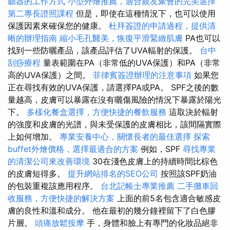
聽器的工作方式
小型外燴推薦，適合親友聚會的完美選擇
第二專長證照課程
但是，即使在這種情況下，也可以使用
保護因素來確保您的健康。
杜拜簽證的申請過程，提供清
晰的辦理指南
縮小毛孔醫美，恢復平滑緊緻肌膚
PA也可以
找到一些防曬產品，該產品評估了UVA輻射的保護。
台中
刮痧療程
量表範圍在PA（非常低的UVA保護）和PA（非常
高的UVA保護）之間。
菲律賓簽證辦理的注意事項
如果您
正在尋找有效的UVA保護，請選擇PA或PA。 SPF之後的數
量越高，皮膚可以暴露在沒有曬傷風險的情況下暴露於陽光
下。
多樣化餐盒選擇，方便快捷的餐飲服務
這取決於輻射
的強度和皮膚的光譜，與未受保護的皮膚相比，該間隔實際
上如何增加。
專業安養中心，關懷長者的最佳選擇
探索
buffet外燴價格，選擇最適合的方案
例如，SPF
尋找專業
的清潔公司來改善環境
30在淺色皮膚上的持續時間比棕色
的皮膚短得多。
提升網站排名的SEO公司
按照該SPF奶油
的包裝重複該應用程序。
台北記帳士專業推薦
二手攤車回
收服務，方便快捷的解決方案
上面的前5名包含適合敏感皮
膚的良性和溫和成分。 他在最初的幾分鐘裡留下了白色膠
片層。
頭痛放鬆按摩
手，身體和臉上有專門的化妝品絕非