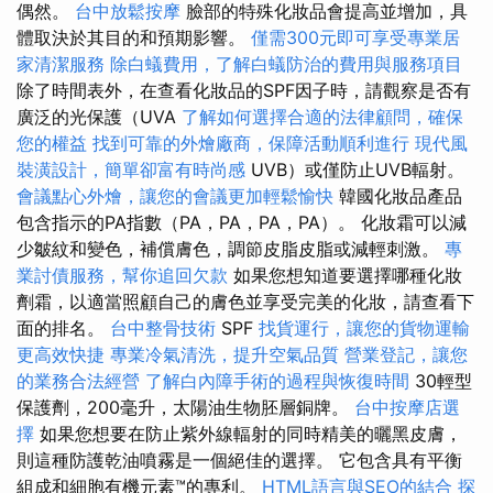
偶然。
台中放鬆按摩
臉部的特殊化妝品會提高並增加，具
體取決於其目的和預期影響。
僅需300元即可享受專業居
家清潔服務
除白蟻費用，了解白蟻防治的費用與服務項目
除了時間表外，在查看化妝品的SPF因子時，請觀察是否有
廣泛的光保護（UVA
了解如何選擇合適的法律顧問，確保
您的權益
找到可靠的外燴廠商，保障活動順利進行
現代風
裝潢設計，簡單卻富有時尚感
UVB）或僅防止UVB輻射。
會議點心外燴，讓您的會議更加輕鬆愉快
韓國化妝品產品
包含指示的PA指數（PA，PA，PA，PA）。 化妝霜可以減
少皺紋和變色，補償膚色，調節皮脂皮脂或減輕刺激。
專
業討債服務，幫你追回欠款
如果您想知道要選擇哪種化妝
劑霜，以適當照顧自己的膚色並享受完美的化妝，請查看下
面的排名。
台中整骨技術
SPF
找貨運行，讓您的貨物運輸
更高效快捷
專業冷氣清洗，提升空氣品質
營業登記，讓您
的業務合法經營
了解白內障手術的過程與恢復時間
30輕型
保護劑，200毫升，太陽油生物胚層銅牌。
台中按摩店選
擇
如果您想要在防止紫外線輻射的同時精美的曬黑皮膚，
則這種防護乾油噴霧是一個絕佳的選擇。 它包含具有平衡
組成和細胞有機元素™的專利。
HTML語言與SEO的結合
探