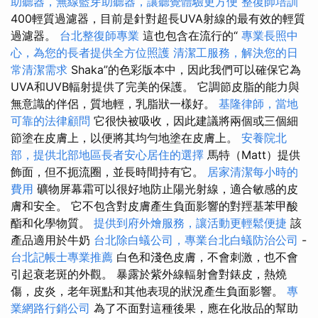
助聽器，無線藍芽助聽器，讓聽覺體驗更方便
整復師培訓
400輕質過濾器，目前是針對超長UVA射線的最有效的輕質
過濾器。
台北整復師專業
這也包含在流行的“
專業長照中
心，為您的長者提供全方位照護
清潔工服務，解決您的日
常清潔需求
Shaka”的色彩版本中，因此我們可以確保它為
UVA和UVB輻射提供了完美的保護。 它調節皮脂的能力與
無意識的伴侶，質地輕，乳脂狀一樣好。
基隆律師，當地
可靠的法律顧問
它很快被吸收，因此建議將兩個或三個細
節塗在皮膚上，以便將其均勻地塗在皮膚上。
安養院北
部，提供北部地區長者安心居住的選擇
馬特（Matt）提供
飾面，但不扼流圈，並長時間持有它。
居家清潔每小時的
費用
礦物屏幕霜可以很好地防止陽光射線，適合敏感的皮
膚和安全。 它不包含對皮膚產生負面影響的對羥基苯甲酸
酯和化學物質。
提供到府外燴服務，讓活動更輕鬆便捷
該
產品適用於牛奶
台北除白蟻公司，專業台北白蟻防治公司
-
台北記帳士專業推薦
白色和淺色皮膚，不會刺激，也不會
引起衰老斑的外觀。 暴露於紫外線輻射會對錶皮，熱燒
傷，皮炎，老年斑點和其他表現的狀況產生負面影響。
專
業網路行銷公司
為了不面對這種後果，應在化妝品的幫助