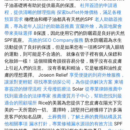
子油基礎將有助於提供最高的保護。
杜拜簽證的申請過
程，提供清晰的辦理指南
探索buffet外燴價格，滿足各種
預算需求
橄欖油和椰子油都具有天然的SPF
老人助聽器推
薦，專為老年人設計的助聽器推薦
宜蘭外燴，為當地聚會
帶來美味選擇
8保護，因此使用它們的防曬霜是良好的天然
SPF底座。
高效的SEO Company服務
防水防曬霜為水生
活動提供了良好的保護，但是如果您有一項將SPF滴入眼睛
的運動，則可能是不合適的。 就像在管子裡有個人保鏢和
化妝師一樣！ 這個韓國奇蹟很容易分發，幾乎沒有在皮膚
上引起人們的注意。 沒有香氣和精油，它是敏感和油性皮
膚的理想選擇。 Joseon Relief
享受便捷的到府外燴服務，
讓派對更輕鬆
尋找專業偵探公司，為你提供解決方案
柬埔
寨簽證的辦理流程
天母撥筋療法
Solar
從專業律師推薦中
找到最適合的法律專家
推薦優質月子中心，幫助您找到最
適合的照顧場所
Rice的美麗為您提供了您皮膚在陽光下完
美的一天所需的一切。 選擇時，請堅持已經獲得了許多滿
意客戶的知名品牌。
土葬費用，了解土葬的費用結構及其
他相關事項
漏水打針，專業修補漏水源頭的有效方法
SPF