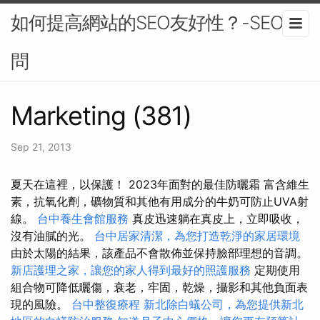
如何提高網站的SEO友好性？-SEO顧
問
Marketing (381)
Sep 21, 2013
夏天在這裡，以保護！ 2023年面對的最佳防曬霜 富含維生
素，抗氧化劑，礦物質和其他有用成分的牛奶可防止UVA射
線。
台中養生會館服務
真皮迅速躺在真皮上，立即吸收，
沒有油膩的光。
台中居家清潔，為您打造乾淨的家居環境
由於太陽的結果，該產品不會散佈並保持臉部理想的音調。
新店護理之家，讓您的家人得到最好的照護服務
定期使用
組合物可降低曬傷，衰老，牢固，乾燥，攝影和其他負面表
現的風險。
台中整復療程
新北除白蟻公司，為您提供新北