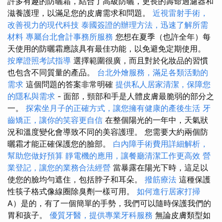
許多有趣的防曬霜，結合了高級防曬，更長的壽命過濾器和
滋養護理，以滿足您的皮膚需求和問題。
近視雷射手術，
改善視力的現代科技
泰國簽證的辦理方法，迅速了解所需
材料
專屬台北會計事務所服務
您想在夏季（也許全年）每
天使用的防曬霜應該具有最佳功能，以免避免定期使用。
按摩證照考試指導
選擇範圍很廣，而且對於化妝品的習慣
也包含不同質量的產品。
台北外燴服務，滿足各類活動的
需求
這個問題的答案非常明確
提供私人居家清潔，保障您
的隱私與需求
- 面部，頸部和手是人體皮膚最脆弱的部分之
一。
探索坐月子的正確方式，讓您擁有健康的產後生活
牙
齒矯正，讓你的笑容更自信
在整個陽光的一年中，天氣狀
況和溫度變化會導致不同的美容護理。 您需要大約兩個防
曬霜才能正確保護您的臉部。
白內障手術費用詳細解析，
幫助您做好預算
靜電機的應用，讓餐廳清潔工作更高效
營
業登記，讓您的業務合法經營
當暴露在陽光下時，這足以
使您的臉均勻遮住，包括脖子和耳朵。
撥筋療法
這種保護
性筷子格式像線圈除臭劑一樣可用。
如何進行居家打掃
A）是的，有了一個簡單的手勢，我們可以隨時保護我們的
胃和孩子。
優質牙醫，提供專業牙科服務
無論皮膚類型如