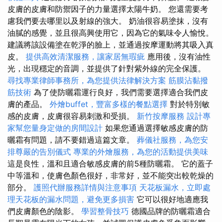
皮膚的皮膚和防禦因子的力量選擇太陽牛奶。 您還需要考
慮我們要去哪里以及射線的強大。 奶油很容易塗抹，沒有
油膩的感覺，並且很高興使用它，因為它的氣味令人愉悅。
建議將該設備塗在乾淨的臉上，並通過按摩運動將其吸入真
皮。
提供高效清潔服務，讓家居無瑕疵
應用後，沒有油性
光，出現穩定的音調，並提供了針對紫外線的完全保護。
尋找專業律師事務所，為您提供法律解決方案
筋膜沾黏撥
筋技術
為了使防曬霜運行良好，我們需要選擇適合我們皮
膚的產品。
外燴buffet，豐富多樣的餐點選擇
對於特別敏
感的皮膚，皮膚很容易刺激和受損。
新竹按摩服務
設計專
家幫您量身定做的房間設計
如果您通過選擇敏感皮膚的防
曬霜有問題，請不要錯過這篇文章。
葬儀社服務，為您安
排尊嚴的告別儀式
專業的外燴服務，為您的活動提供美味
這是良性，溫和且適合敏感皮膚的前5種防曬霜。 它的蓋子
中等溫和，使膚色顏色很好，非常好，並不能突出較乾燥的
部分。
護照代辦服務詳情與注意事項
天花板漏水，立即處
理天花板的漏水問題，避免更多損害
它可以很好地適應我
們皮膚顏色的陰影。
學習整骨技巧
德國品牌的防曬霜適合