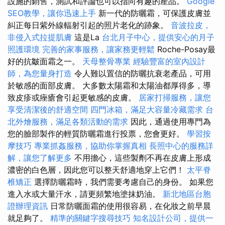
設施的銷售，測試和評論也可以指向有趣的產品。
Google
SEO教學，讓你迅速上手
新一代的防曬霜，可保護皮膚並
糾正每日紫外線輻射引起的照片老化的跡象。
音波拉皮，
非侵入式拉提肌膚
這是La
台北月子中心，提供安心的月子
照護環境
完善的家事服務，讓家務更輕鬆
Roche-Posay最
好的抗皺面霜之一。
天母整骨專業
經驗豐富的室內設計
師，為您量身打造
令人難以置信的防曬抗衰老產品，可用
於敏感的面部皮膚。 大多數太陽霜和太陽油都厚得多，導
致皮疹或痤瘡會引起更敏感的皮膚。
居家打掃服務，讓您
享受清潔後的舒適空間
四門冰箱，滿足大容量冷藏需求
台
北外燴服務，滿足各類活動的需求
因此，通過使用專門為
您的臉部製作的輕質防曬霜進行投票，您會更好。
學習按
摩技巧
專業抓姦服務，協助你掌握真相
長照中心的服務詳
解，讓您了解更多
不用擔心，這些製劑不再在皮膚上形成
濃密的白色層，因此您可以整天舒適地穿上它們！
太平脊
椎矯正
選擇防曬霜時，我們需要考慮自己的身份。 如果您
進入水或大量汗水，請更頻繁地塗抹奶油。
新北地區台胞
證辦理資訊
日常防曬面霜的使用很容易，在化妝之前早晨
就足夠了。
精準的關鍵字搜尋技巧
知名設計公司，提供一