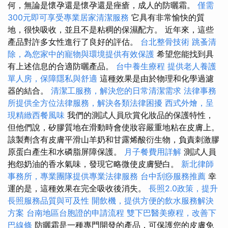
何，無論是懷孕還是懷孕還是痤瘡，成人的防曬霜。
僅需
300元即可享受專業居家清潔服務
它具有非常愉快的質
地，很快吸收，並且不是粘稠的保濕配方。 近年來，這些
產品對許多女性進行了良好的評估。
台北整骨技術
跳蚤清
除，為您家中的寵物與環境提供有效保護
希望您能找到具
有上述信息的合適防曬產品。
台中養生療程
提供老人養護
單人房，保障隱私與舒適
這種效果是由於物理和化學過濾
器的結合。
清潔工服務，解決您的日常清潔需求
法律事務
所提供全方位法律服務，解決各類法律困擾
西式外燴，呈
現精緻西餐風味
我們的測試人員欣賞化妝品的保護特性，
但他們說，矽膠質地在滑動時會使妝容嚴重地粘在皮膚上。
該製劑含有皮膚平滑山羊奶和甘露烯酸衍生物，負責刺激膠
原蛋白產生和水磷脂屏障保護。
月子餐費用詳解
測試人員
抱怨奶油的香水氣味，發現它略微使皮膚變白。
新北律師
事務所，專業團隊提供專業法律服務
台中刮痧服務推薦
幸
運的是，這種效果在完全吸收後消失。
長照2.0政策，提升
長照服務品質與可及性
開飲機，提供方便的飲水服務解決
方案
台南地區台胞證的申請流程
雙下巴醫美療程，改善下
巴線條
防曬霜是一種專門開發的產品，可保護您的皮膚免