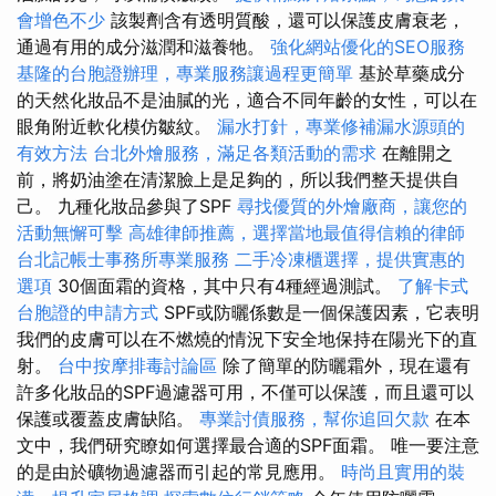
會增色不少
該製劑含有透明質酸，還可以保護皮膚衰老，
通過有用的成分滋潤和滋養牠。
強化網站優化的SEO服務
基隆的台胞證辦理，專業服務讓過程更簡單
基於草藥成分
的天然化妝品不是油膩的光，適合不同年齡的女性，可以在
眼角附近軟化模仿皺紋。
漏水打針，專業修補漏水源頭的
有效方法
台北外燴服務，滿足各類活動的需求
在離開之
前，將奶油塗在清潔臉上是足夠的，所以我們整天提供自
己。 九種化妝品參與了SPF
尋找優質的外燴廠商，讓您的
活動無懈可擊
高雄律師推薦，選擇當地最值得信賴的律師
台北記帳士事務所專業服務
二手冷凍櫃選擇，提供實惠的
選項
30個面霜的資格，其中只有4種經過測試。
了解卡式
台胞證的申請方式
SPF或防曬係數是一個保護因素，它表明
我們的皮膚可以在不燃燒的情況下安全地保持在陽光下的直
射。
台中按摩排毒討論區
除了簡單的防曬霜外，現在還有
許多化妝品的SPF過濾器可用，不僅可以保護，而且還可以
保護或覆蓋皮膚缺陷。
專業討債服務，幫你追回欠款
在本
文中，我們研究瞭如何選擇最合適的SPF面霜。 唯一要注意
的是由於礦物過濾器而引起的常見應用。
時尚且實用的裝