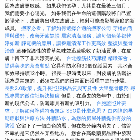
因為皮膚更敏感。 如果我們懷孕，尤其是在最後三個月，
我們需要小心陽光。 如果我們在生命的這個階段將自己置
於陽光下，皮膚將出現在皮膚上，輻射可能會影響家庭的新
成員。
搬家必看，了解如何選擇合適的搬家公司
牙橋的選
擇與優勢，改善牙齒缺損
居家清潔服務，讓每個角落都乾
淨如新
靜電機的應用，讓餐廳清潔工作更高效
整復與整骨
治療
這種保護性的香草氣味並迅速吸收了奶油質地，在皮
膚上留下了非常漂亮的光。
台北撥筋技巧課程
精緻茶會，
提供美味的茶會餐點
它具有防水和30個保護因素，其水合
和效果持續12小時。 很長一段時間以來，對皮膚的防曬被
認為是常規的，必須在我們的日常面部護理中進行步驟。
長照2.0政策，提升長照服務品質與可及性
大里整骨服務
尋
找專業的徵信社解決疑慮
但是，在過去的幾年中，由於創
新的現代公式，防曬霜具有新的吸引力。
台胞證照片要
求，了解如何準備符合規定
SEO是什麼意思？
白內障的早
期症狀與治療方法
外牆防水，為您的房屋外牆提供有效的
防護
它留下了一個白色的層，但在幾分鐘內消失了，儘管
不幸的是它仍然在某些地方。 您會在高級藥房品牌中發現