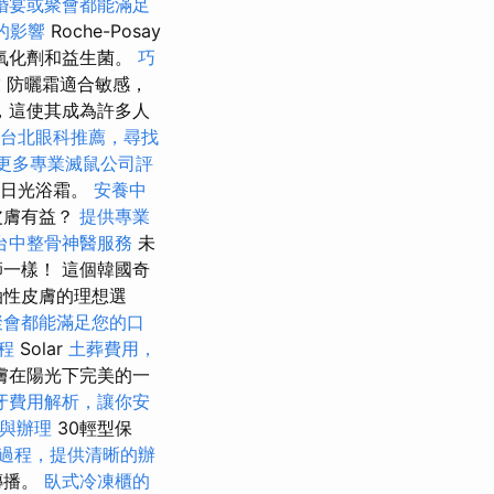
婚宴或聚會都能滿足
的影響
Roche-Posay
氧化劑和益生菌。
巧
求
防曬霜適合敏感，
雜，這使其成為許多人
台北眼科推薦，尋找
更多專業滅鼠公司評
大日光浴霜。
安養中
皮膚有益？
提供專業
台中整骨神醫服務
未
一樣！ 這個韓國奇
油性皮膚的理想選
聚會都能滿足您的口
療程
Solar
土葬費用，
皮膚在陽光下完美的一
牙費用解析，讓你安
與辦理
30輕型保
過程，提供清晰的辦
傳播。
臥式冷凍櫃的