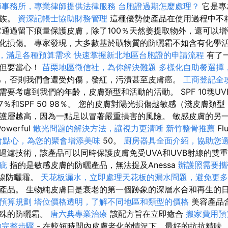
師事務所，專業律師提供法律服務
台胞證過期怎麼處理？
它是專
家族。
資深記帳士協助財務管理
這種優勢使產品在使用過程中不
它通過留下痕量保護皮膚，除了100％天然姜提取物外，還可以
化損傷。 專家發現，大多數基於礦物質的防曬霜不如含有化學
價格，滿足各種預算需求
快速掌握新北地區台胞證的申請流程
有了
，但要當心！
苗栗地區徵信社，為你解決難題
多樣化自助餐選擇
己，否則我們會遭受灼傷，發紅，污漬甚至皮膚癌。
工商登記全
要考慮到我們的年齡，皮膚類型和活動的活動。 SPF 10塊UVB
30 97％和SPF 50 98％。 您的皮膚對陽光損傷越敏感（淺皮膚
護層越高，因為一點足以冒著嚴重損害的風險。 敏感皮膚的另
 Powerful
散光問題的解決方法，讓視力更清晰
新竹整骨推薦
Fl
會點心，為您的聚會增添美味
50。
廚房器具全面介紹，協助您
過濾技術，該產品可以同時保護皮膚免受UVA和UVB射線的雙
疵
指的是敏感皮膚的防曬產品，無法提及Anessa
辦護照需要攜
紫外線防曬霜。
天花板漏水，立即處理天花板的漏水問題，避免更多
產品。 生物純皮膚日是衰老的第一個跡象的深層水合和再生的
預算規劃
塔位價格透明，了解不同地區和類型的價格
美容產品
特殊的防曬霜。
唐六典專業治療
該配方旨在立即癒合
搬家費用預
的完整步驟
- 在較短時間內皮膚老化的情況下，最好的抗抗精味