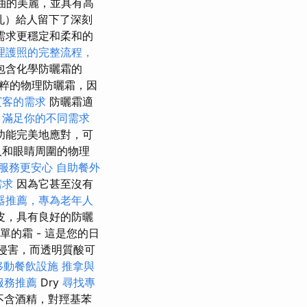
奶油的美麗，並具有高
孔）給人留下了深刻
需求更穩定和柔和的
理護照的完整流程，
包含化學防曬霜的
粹的物理防曬霜，因
賓客的需求
防曬霜適
，滿足你的不同需求
功能完美地應對，可
人和眼睛周圍的物理
服務更安心
自助餐外
需求
因為它甚至沒有
器推薦，專為老年人
皮，具有良好的防曬
簡單的霜 - 這是您的日
的侵害，而透明質酸可
移動餐飲設施
推拿與
服務推薦
Dry
尋找專
成不含酒精，對羥基苯