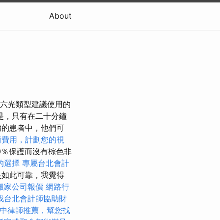
About
第六光類型建議使用的
是，只有在二十分鐘
病的患者中，他們可
術費用，計劃您的視
0％保護而沒有棕色非
的選擇
專屬台北會計
是如此可靠，我覺得
搬家公司報價
網路行
找台北會計師協助財
中律師推薦，幫您找