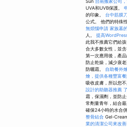
Sun
台南搬家公司，
UVA和UVB保護。
的印象。
台中筋膜
公式。 他們的特殊
無煩惱申請
家族墓
人。
提高WordPres
此我不推薦它們給孩
合大多數女性，並含
第一次應用後，產品
防止乾燥，減少衰老
防曬霜。
自助餐外
燴，提供各種豐富餐
吸收皮膚，所以您不
設計的助聽器推薦
霜，保濕劑，並防止雀斑
常劑量青年，結合最高
確保24小時的水合併與
整骨結合
Gel-Crea
業的清潔公司來改善