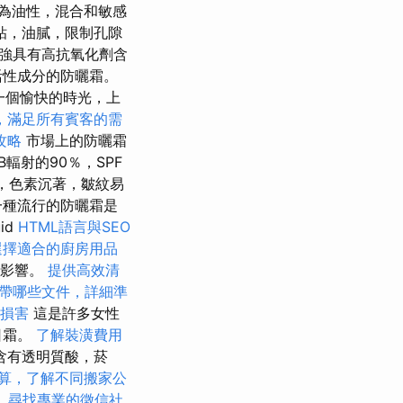
為油性，混合和敏感
粘，油膩，限制孔隙
增強具有高抗氧化劑含
活性成分的防曬霜。
一個愉快的時光，上
，滿足所有賓客的需
攻略
市場上的防曬霜
輻射的90％，SPF
類型，色素沉著，皺紋易
一種流行的防曬霜是
uid
HTML語言與SEO
選擇適合的廚房用品
重影響。
提供高效清
帶哪些文件，詳細準
損害
這是許多女性
日霜。
了解裝潢費用
含有透明質酸，菸
算，了解不同搬家公
。
尋找專業的徵信社