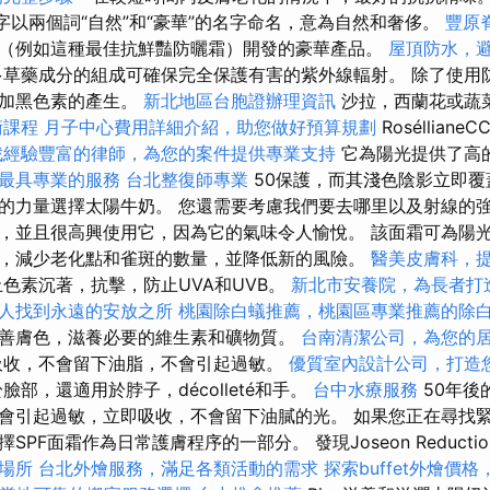
名字以兩個詞“自然”和“豪華”的名字命名，意為自然和奢侈。
豐原
（例如這種最佳抗鮮豔防曬霜）開發的豪華產品。
屋頂防水，
草藥成分的組成可確保完全保護有害的紫外線輻射。 除了使用
增加黑色素的產生。
新北地區台胞證辦理資訊
沙拉，西蘭花或蔬
術課程
月子中心費用詳細介紹，助您做好預算規劃
Roséllia
找經驗豐富的律師，為您的案件提供專業支持
它為陽光提供了高的
最具專業的服務
台北整復師專業
50保護，而其淺色陰影立即覆
的力量選擇太陽牛奶。 您還需要考慮我們要去哪里以及射線的強
，並且很高興使用它，因為它的氣味令人愉悅。 該面霜可為陽
，減少老化點和雀斑的數量，並降低新的風險。
醫美皮膚科，
色素沉著，抗擊，防止UVA和UVB。
新北市安養院，為長者打
人找到永遠的安放之所
桃園除白蟻推薦，桃園區專業推薦的除
善膚色，滋養必要的維生素和礦物質。
台南清潔公司，為您的
吸收，不會留下油脂，不會引起過敏。
優質室內設計公司，打造
臉部，還適用於脖子，décolleté和手。
台中水療服務
50年後
會引起過敏，立即吸收，不會留下油膩的光。 如果您正在尋找
PF面霜作為日常護膚程序的一部分。 發現Joseon Reducti
場所
台北外燴服務，滿足各類活動的需求
探索buffet外燴價