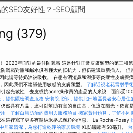
的SEO友好性？-SEO顧問
ng (379)
！ 2023年面對的最佳防曬霜 這是針對正常皮膚類型的第三和
種防曬霜對甜和鹹水俱有極大的抵抗力，但仍建議重新插入。 但
因此請等待奶油被吸收。 在患有酒渣鼻和濕疹等炎症性皮膚疾
，因此我們不建議使用敏感的皮膚類型。
了解近視老花雷射手
引起光敏性，去皮或抗acne操作員的產品的人來說，面部受10
社，提供隱密調查服務
安養院北部，提供北部地區長者安心居住
仍然具有八晶，這可以幫助有害的自由基，但這在陽光下確實
費用，了解白蟻防治的費用與服務項目
搬家費用預算，了解不同
在這裡寫了更多有關納米格式顆粒的信息。 La Roche-Posay
中居家清潔，為您打造乾淨的家居環境
XL防曬霜有50毫升。
台