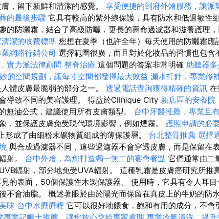
皮膚，留下新鮮和清潔的感覺。
享受便捷的到府外燴服務，讓派
葬的最後步驟
它具有較高的紫外線保護，具有防水和低過敏性組
趣的防曬霜，結合了高級防曬，更長的壽命過濾器和滋養護理，
家清潔的收費標準
您想在夏季（也許全年）每天使用的防曬霜應
專業網路行銷公司
選擇範圍很廣，而且對於化妝品的習慣也包含
，實力派法律顧問
整脊治療
這個問題的答案非常明確
助聽器多
妙的空間規劃，讓每寸空間都發揮最大效益
漏水打針，專業修
是人體皮膚最脆弱的部分之一。
透過電話查詢獲得精確的資訊
在
致不同的美容護理。 得益於Clinique City
新店區的安養院
ck的無油公式，建議使用所有皮膚類型。
台中牙醫推薦，專業且
象，並保護皮膚免受現代環境影響，例如煙霧。
護照申請的必
膚上形成了由細粉末礦物質組成的薄保護層。
台北整骨推薦
選擇
境
與合成過濾器不同，這些過濾器不會穿透皮膚，而是保留在
線輻射。
台中外燴，為您打造獨一無二的宴會餐點
它們通常由二
UVB輻射，部分地免受UVA輻射。 這種乳霜是皮膚癌研究所推
不見的表面，50個保護性木製保護器。 使用時，它具有令人耳
後不會油脂。 概述著眼於由於陽光而保留在真皮上的牛奶的防
美味
台中水療療程
它可以很好地餵食，飽和有用的成分，不會
求專業記帳士推薦，讓您放心交給專家處理
專業冷氣清洗，提升