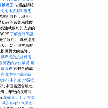
脊椎矯正
法國品牌確
避免雨水滲漏影響您
防曬面霜外，您還可
菜奶昔等蔬菜為此做
neCC奶油就像您的皮膚的
SPF
了解會計師證
蓋了發紅。 還根據皮
大。 奶油很容易塗
光提供最大的保護，
提供專業的皮膚保養
造溫馨的居住環境
選
白蟻服務
它包含的成
居家環境提供高品質
您夢想中的家
北區按
的防水面霜適合敏感
緊繃，年輕的皮膚或
on
花葬陽明山，選擇
格，滿足各種預算需求