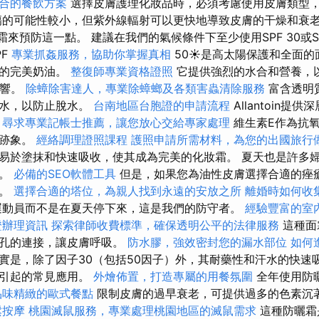
合的餐飲方案
選擇皮膚護理化妝品時，必須考慮使用皮膚類型，
傷的可能性較小，但紫外線輻射可以更快地導致皮膚的干燥和衰老
霜來預防這一點。 建議在我們的氣候條件下至少使用SPF 30或SP
PF
專業抓姦服務，協助你掌握真相
50☀️是高太陽保護和全面
下的完美奶油。
整復師專業資格證照
它提供強烈的水合和營養，以
影響。
除蟑除害達人，專業除蟑螂及各類害蟲清除服務
富含透明
留水，以防止脫水。
台南地區台胞證的申請流程
Allantoin
。
尋求專業記帳士推薦，讓您放心交給專家處理
維生素E作為抗
的跡象。
經絡調理證照課程
護照申請所需材料，為您的出國旅行
易於塗抹和快速吸收，使其成為完美的化妝霜。 夏天也是許多
期。
必備的SEO軟體工具
但是，如果您為油性皮膚選擇合適的痤
易。
選擇合適的塔位，為親人找到永遠的安放之所
離婚時如何收
運動員而不是在夏天停下來，這是我們的防守者。
經驗豐富的室
證辦理資訊
探索律師收費標準，確保透明公平的法律服務
這種面
毛孔的連接，讓皮膚呼吸。
防水膠，強效密封您的漏水部位
如何
實是，除了因子30（包括50因子）外，其耐藥性和汗水的快速
而引起的常見應用。
外燴佈置，打造專屬的用餐氛圍
全年使用防曬
品味精緻的歐式餐點
限制皮膚的過早衰老，可提供過多的色素沉
鬆按摩
桃園滅鼠服務，專業處理桃園地區的滅鼠需求
這種防曬霜