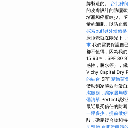
牌製造的。
台北律
的皮膚設計的防曬
堵塞和痤瘡較少。 
量的細胞，以防止氧
探索buffet外燴
床睡覺就在陽光下
求
我們需要保護自
都不值得，因為我們需
15 93％，SPF 
感性，脫水等），保
Vichy Capital Dry
的結合
SPF
精緻茶
借助獨家墨西哥蛋白
潔服務，讓家居無瑕
備清單
Perfect
最近最受信任的防曬
一坪多少，提前做好
酸，磷脂複合物和
司報價
台胞證申請