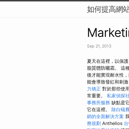
如何提高網站
Marketi
Sep 21, 2013
夏天在這裡，以保護
脂質體防曬霜。 這
後才能實現耐水性，
能會導致發紅和刺激
力矯正
對於那些使用
常重要。
私家偵探
事務所服務
缺點是它
它在這裡。
除白蟻
銷的全面解決方案
我
務規劃
Anthelios
台