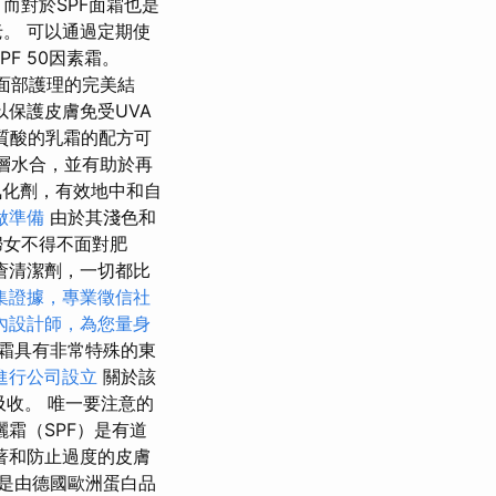
而對於SPF面霜也是
。 可以通過定期使
F 50因素霜。
的面部護理的完美結
保護皮膚免受UVA
質酸的乳霜的配方可
提供深層水合，並有助於再
氧化劑，有效地中和自
做準備
由於其淺色和
婦女不得不面對肥
瘡清潔劑，一切都比
集證據，專業徵信社
內設計師，為您量身
霜具有非常特殊的東
進行公司設立
關於該
吸收。 唯一要注意的
霜（SPF）是有道
著和防止過度的皮膚
是由德國歐洲蛋白品