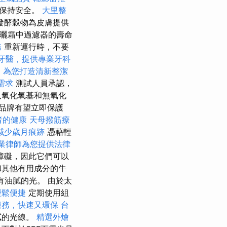
天保持安全。
大里整
 發酵穀物為皮膚提供
曬霜中過濾器的壽命
務
重新運行時，不要
牙醫，提供專業牙科
，為您打造清新整潔
需求
測試人員承認，
八氧化氧基和無氧化
品牌有望立即保護
者的健康
天母撥筋療
減少歲月痕跡
憑藉輕
業律師為您提供法律
障礙，因此它們可以
和其他有用成分的牛
有油膩的光。 由於太
輕鬆便捷
定期使用組
服務，快速又環保
台
膩的光線。
精選外燴