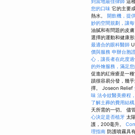
到當地最佳律師
這種
您的口味
它的主要成
熱水。
開飲機，提
妙的空間規劃，讓每
油膩和有問題的皮膚。
選擇的運動和健康形式。
最適合的眼科醫師
U
價與服務
申辦台胞
心，讓長者在此度過
的外燴服務，滿足您
促進的紅痤瘡是一種
蹟很容易分發，幾乎
擇。 Joseon Relief
味
法令紋醫美療程
了解土葬的費用結構
天所需的一切。 儘
心決定是否植牙
太陽油
護，200毫升。
Com
理指南
防護噴霧具有