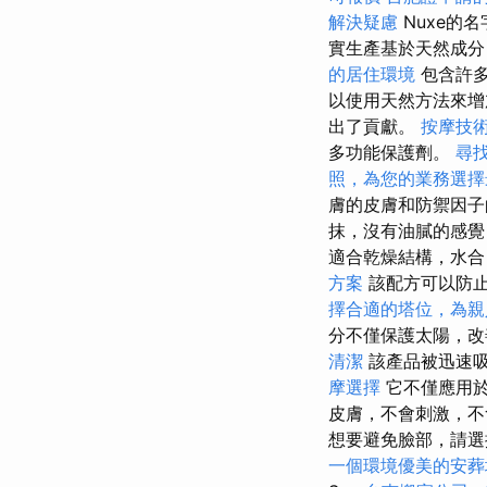
解決疑慮
Nuxe的
實生產基於天然成分
的居住環境
包含許多
以使用天然方法來
出了貢獻。
按摩技
多功能保護劑。
尋
照，為您的業務選擇
膚的皮膚和防禦因子
抹，沒有油膩的感覺
適合乾燥結構，水合
方案
該配方可以防止
擇合適的塔位，為親
分不僅保護太陽，改
清潔
該產品被迅速
摩選擇
它不僅應用於
皮膚，不會刺激，不
想要避免臉部，請選擇S
一個環境優美的安葬