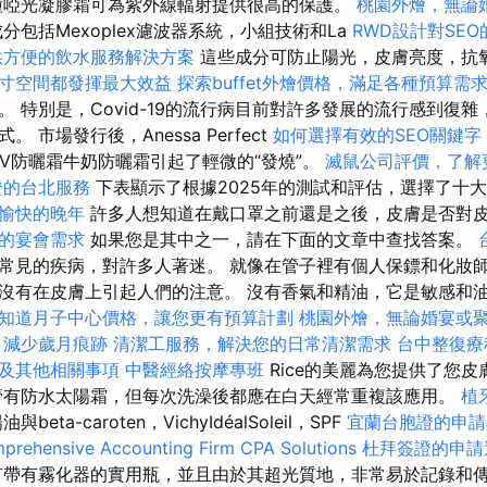
啞光凝膠霜可為紫外線輻射提供很高的保護。
桃園外燴，無論
分包括Mexoplex濾波器系統，小組技術和La
RWD設計對SEO
供方便的飲水服務解決方案
這些成分可防止陽光，皮膚亮度，抗
寸空間都發揮最大效益
探索buffet外燴價格，滿足各種預算需
 特別是，Covid-19的流行病目前對許多發展的流行感到復
 市場發行後，Anessa Perfect
如何選擇有效的SEO關鍵字
V防曬霜牛奶防曬霜引起了輕微的“發燒”。
滅鼠公司評價，了解
證的台北服務
下表顯示了根據2025年的測試和評估，選擇了十
愉快的晚年
許多人想知道在戴口罩之前還是之後，皮膚是否對
的宴會需求
如果您是其中之一，請在下面的文章中查找答案。
常見的疾病，對許多人著迷。 就像在管子裡有個人保鏢和化妝師
沒有在皮膚上引起人們的注意。 沒有香氣和精油，它是敏感和
知道月子中心價格，讓您更有預算計劃
桃園外燴，無論婚宴或
，減少歲月痕跡
清潔工服務，解決您的日常清潔需求
台中整復
及其他相關事項
中醫經絡按摩專班
Rice的美麗為您提供了您
管有防水太陽霜，但每次洗澡後都應在白天經常重複該應用。
植
與beta-caroten，VichyIdéalSoleil，SPF
宜蘭台胞證的申請
prehensive Accounting Firm CPA Solutions
杜拜簽證的申請
帶有霧化器的實用瓶，並且由於其超光質地，非常易於記錄和