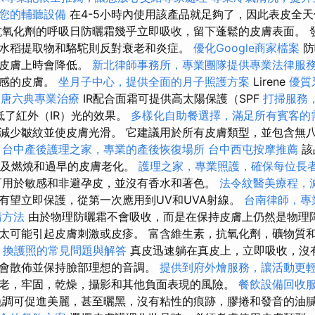
您的輔聽設備
在4-5小時內使用該產品就足夠了，因此表皮全
me用抗氧化劑的呼吸日防曬霜幾乎立即吸收，留下蓬鬆的皮膚表面。
而水稻提取物和駱駝則反對衰老和炎症。
優化Google商家檔案
防
或皮膚上時會降低。
新北律師事務所，專業團隊提供專業法律服
敏感的皮膚。
坐月子中心，提供全面的月子照護方案
Lirene
優質
n
唐六典專業治療
IR配合面霜可提供高太陽保護（SPF
打掃服務
低了紅外（IR）光的效果。
多樣化自助餐選擇，滿足所有賓客的
減少皺紋並使皮膚光滑。 它建議用於所有皮膚類型，並包含無
。
台中產後護理之家，專業的產後恢復場所
台中西屯按摩推薦
該
，以及燃燒和過早的皮膚老化。
護理之家，專業照護，確保每位長
可用於敏感和非避孕皮，並沒有香水和著色。
法令紋醫美療程，
有望立即保護，從第一次應用到UV和UVA射線。
台南律師，專
請方法
由於物理防曬霜不會吸收，而是在保持皮膚上仍然是物理
太可能引起皮膚刺激或皮疹。 富含維生素，抗氧化劑，礦物質
。
換護照的常見問題與解答
真皮迅速躺在真皮上，立即吸收，沒
會散佈並保持臉部理想的音調。
提供到府外燴服務，讓活動更
老，牢固，乾燥，攝影和其他負面表現的風險。
餐飲設備回收
色調可促進美麗，甚至曬黑，沒有粘性的痕跡，膠捲和發音的油