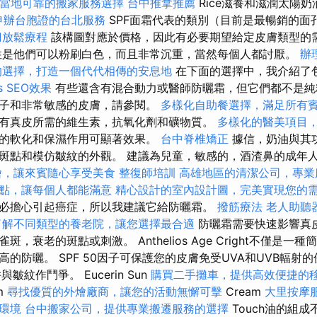
當地可靠的搬家服務選擇
台中推拿推薦
Rice滋養和滋潤太陽
申辦台胞證的台北服務
SPF面霜代表的類別（目前是最暢銷的面
刀放鬆療程
該構圖對應於價格，因此有必要期望給定皮膚類型的
性是他們可以粉刷白色，而且非常沉重，當然每個人都討厭。
辦
的選擇，打造一個代代相傳的安息地
在下面的選擇中，我介紹了
s SEO效果
有些還含有混合動力或醫師防曬霜，但它們都不是純
子和非常敏感的皮膚，請參閱。
多樣化自助餐選擇，滿足所有
有真皮所需的維生素，抗氧化劑和礦物質。
多樣化的醫美項目
的軟化和保濕作用可顯著效果。
台中脊椎矯正
據信，奶油與其
斑點和模仿皺紋的外觀。 建議為兒童，敏感的，酒渣鼻的成年
燴，讓來賓隨心享受美食
整復師培訓
高雄地區的清潔公司，專業
點，讓每個人都能滿意
精心設計的室內設計圖，完美實現您的
必擔心引起癌症，所以我建議它給防曬霜。
撥筋療法
老人助聽
了解不同類型的養老院，讓您選擇最合適
防曬霜需要快速影響真
，衰老的斑點或刺激。 Anthelios Age Cright不僅是一種
的防曬。 SPF 50因子可保護您的皮膚免受UVA和UVB輻射
皺紋作鬥爭。 Eucerin Sun
購買二手攤車，提供高效便捷的
m
尋找優質的外燴廠商，讓您的活動無懈可擊
Cream
大里按摩
環境
台中搬家公司，提供專業搬遷服務的選擇
Touch油的組