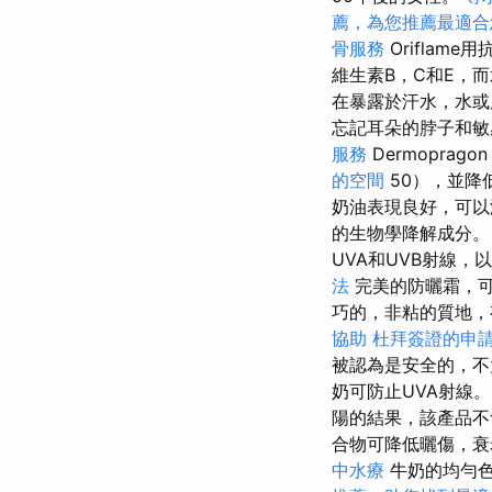
薦，為您推薦最適合
骨服務
Orifla
維生素B，C和E，
在暴露於汗水，水
忘記耳朵的脖子和
服務
Dermoprago
的空間
50），並降
奶油表現良好，可以
的生物學降解成分
UVA和UVB射線
法
完美的防曬霜，
巧的，非粘的質地，
協助
杜拜簽證的申
被認為是安全的，不
奶可防止UVA射線
陽的結果，該產品不
合物可降低曬傷，衰
中水療
牛奶的均勻