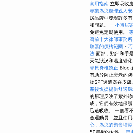
實用指南
立即吸收
專業為您處理親人安
房品牌中發現許多有
和問題。
一小時居
免避免定期使用。
灣前十大律師事務所
聽器的價格範圍
-
巧
法
面部，頸部和手
天氣狀況和溫度變化會導
豐原脊椎矯正
Blo
有助於防止衰老的跡
物SPF過濾器在皮
產後恢復提供舒適環
的原理反映了紫外
成，它們有效地保護
迅速吸收。 一個看
合運動員，並且使用
心，為您的聚會增添
50年後的女性。
尋