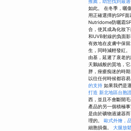
推薦，助您找到最適
如此。 在冬季，曬
用正確選擇的SPF面
Nutridome防曬霜S
合，使其成為化妝
和UVB射線的負面
有效地在皮膚中保
生，同時減輕發紅
由基，延遲了衰老
天鵝絨般的質地，它
胖，痤瘡痴迷的時
以往任何時候都容
的支持
如果我們是
打造
新北地區台胞
西，並且不會斷開
產品的另一個積極事
是由於礦物過濾器
理的。
歐式外燴，
細胞損傷。
大腿放