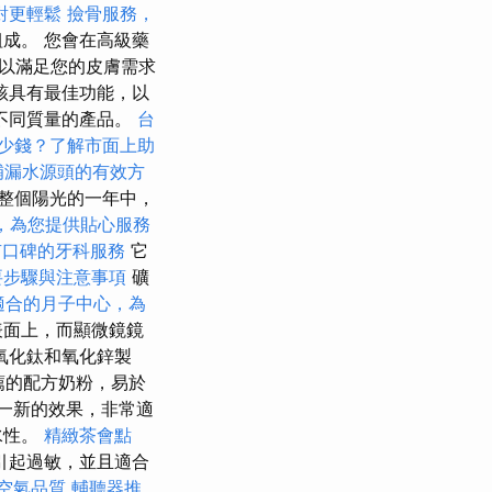
對更輕鬆
撿骨服務，
成。 您會在高級藥
以滿足您的皮膚需求
該具有最佳功能，以
不同質量的產品。
台
少錢？了解市面上助
補漏水源頭的有效方
整個陽光的一年中，
，為您提供貼心服務
有口碑的牙科服務
它
要步驟與注意事項
礦
適合的月子中心，為
表面上，而顯微鏡鏡
氧化鈦和氧化鋅製
薦的配方奶粉，易於
目一新的效果，非常適
水性。
精緻茶會點
引起過敏，並且適合
空氣品質
輔聽器推