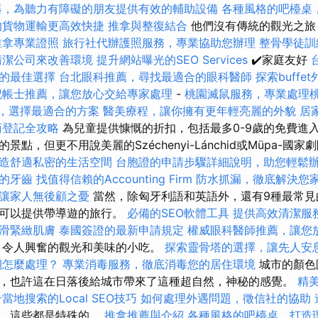
器，為聽力有障礙的朋友提供有效的輔助設備
各種風格的吧檯桌
的貨物運輸更高效快捷
推拿與整復結合
他們沒有傳統的觀光之旅
推拿專業證照
旅行社代辦護照服務，專業協助您辦理
整骨學徒
清潔公司來改善環境
提升網站曝光的SEO Services
✔️家庭友好
的最佳選擇
台北眼科推薦，尋找最適合的眼科醫師
探索buff
記帳士推薦，讓您放心交給專家處理
-
桃園滅鼠服務，專業處理
價格，選擇最適合的方案
醫美療程，讓你擁有更年輕亮麗的外貌
居
商登記全攻略
為兒童提供慷慨的折扣，包括最多0-9歲的免費進入
點，但更不用說美麗的Széchenyi-Lánchid或Müpa-國
造舒適私密的生活空間
台胞證的申請步驟詳細說明，助您輕鬆
的牙齒
找值得信賴的Accounting Firm
防水抓漏，徹底解決您
讓家人無後顧之憂
當然，除匈牙利語和英語外，還有9種最常見
還可以提供帶導遊的旅行。
必備的SEO軟體工具
提供高效清潔服
滑緊緻肌膚
泰國簽證的最新申請規定
權威眼科醫師推薦，讓您
，令人興奮的觀光和美味的小吃。
探索靈骨塔的選擇，讓先人安
期怎麼處理？
專業消毒服務，徹底消毒您的居住環境
城市的顏色
，也許這在日落後給城市帶來了這種超自然，神秘的感覺。
精
當地搜索的Local SEO技巧
如何處理外遇問題，徵信社的協助
船，這些都是特殊的。
推拿推薦與介紹
各種風格的吧檯桌，打造