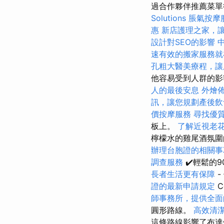
過合作夥伴推薦菜單
Solutions
脹氣按摩
惠
新店護理之家，
設計對SEO的影響
速有效的搬家服務就
孔粗大醫美療程，讓
他容易受到人群的
人的最後安息
外燴
訊，讓您規劃產後飲
價按摩服務
尋找優
板上。
了解近視老
檸檬水的雞尾酒氛圍
辦理台胞證的相關事
調查服務
✔️輕鬆的
長者生活更有保障
-
證的最新申請規定
C
師事務所，提供全面
圓形路線。
高效清
這條路線影響了布達