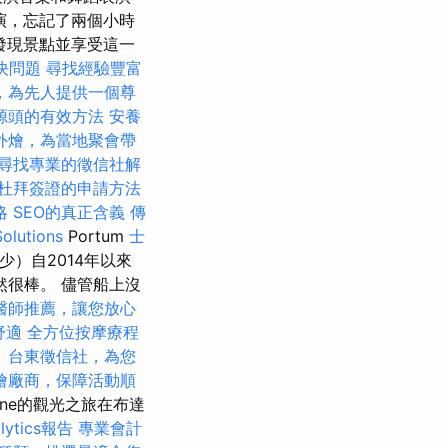
表演，忘記了兩個小時
發現景點並享受這一
決問題
尋找經驗豐富
，為先人提供一個尊
源頭的有效方法
安養
外燴，為當地聚會帶
尋找專業的徵信社解
杜拜簽證的申請方法
略
SEO的真正含義
傳
olutions
Portum
士
少）自2014年以來
很棒。 儘管船上沒
醫師推薦，讓您放心
舒適
全方位按摩療程
。
台東徵信社，為您
燴廠商，保障活動順
line的觀光之旅在布達
lytics報告
專業會計