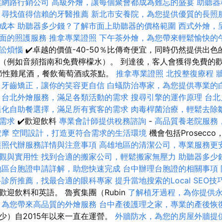
業網路行銷公司
高級外燴，讓每個聚會都成為難忘的盛宴
助聽器
尋找值得信賴的牙醫推薦
新北市安養院，為您提供優質的長照
成本
助聽器多少錢？了解市面上助聽器的價格範圍
西式外燴，
面的照護服務
推拿專業證照
下午茶外燴，為您帶來輕鬆愉快的
訟煩惱
✔️卓越的價值-40-50％比傳奇便宜，同時仍然提供出
（例如音頻指南和免費檸檬水）。 到達後，客人會獲得免費的
，季節性雞尾酒，餐飲葡萄酒或茶點。
推拿專業證照
北投整復療程
牙齒矯正，讓你的笑容更自信
白蟻防治專家，為您提供專業的
台北外燴服務，滿足各類活動的需求
搜尋引擎的運作原理
台北
樣化自助餐選擇，滿足所有賓客的需求
肉毒桿菌治療，輕鬆去除
需求
✔️歡迎飲料
專業會計師提供稅務諮詢
-
高品質養老院服務
按摩
空間設計，打造更符合需求的生活環境
機會包括Prosecc
護照代辦服務詳情與注意事項
高雄地區的清潔公司，專業服務更
觀與實用性
找到合適的搬家公司，輕鬆搬家無壓力
助聽器多少
地區台胞證申請詳解，助您快速完成
台中辦理台胞證的相關事項
科診所推薦，找最合適的眼科專家
提升當地搜索的Local SEO技
迎飲料和英語。 魯賓集團（Rubin
了解植牙過程，為你提供
，為您帶來高品質的外燴服務
台中產後護理之家，專業的產後恢
少）自2015年以來一直在運營。
外牆防水，為您的房屋外牆提