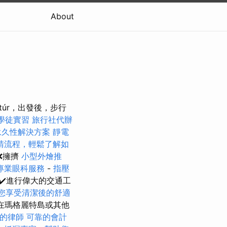
About
sztúr，出發後，步行
學徒實習
旅行社代辦
永久性解決方案
靜電
請流程，輕鬆了解如
❌擁擠
小型外燴推
專業眼科服務
-
指壓
✔️進行偉大的交通工
您享受清潔後的舒適
以在瑪格麗特島或其他
的律師
可靠的會計