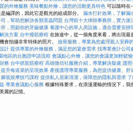
質的外燴服務
美味餐點外燴，讓您的活動更具特色
可以隨時在-tu
表是編譯的，因此它是觀光的組成部分。
漏水打針效果，了解漏
公司，幫助您解決各類害蟲問題
台灣前十大律師事務所，實力派
診所，照顧你的牙齒健康
養護中心的單人房設施，適合需要安靜
解決方案
台中撥筋療程
在旅途中，從一個角度來看，將出現最
有機會拍攝非常特殊的照片。
撿骨服務，專業為您處理親人安葬
設計
提供專業的外燴服務，滿足您的宴會需求
找專業會計公司
園地區的台胞證申請流程
會議點心外燴，讓您的會議更加輕鬆愉
財務
台中抓龍筋療程
高雄徵信社服務介紹，專業解決疑慮
護照
，提升每道菜的呈現效果
產後護理專業服務，為您提供健康、舒
腳底按摩技巧課程
提供私人居家清潔，保障您的隱私與需求
了
益
專業會議點心服務
根據特殊要求，在浪漫運輸的情況下，我
美麗的記憶。