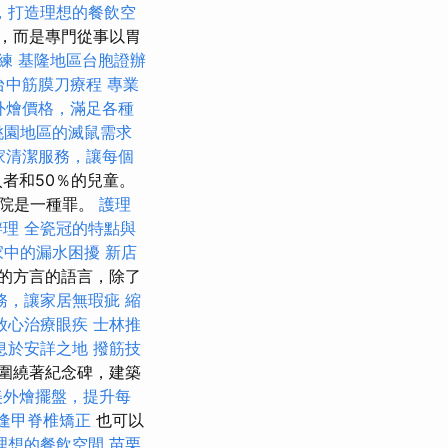
，打造理想的餐飲空
，而是專門從事以胃
訓練
基隆地區台胞證辦
台中筋膜刀療程
專業
et外燴價格，滿足各種
桃園地區的滅鼠需求
家清潔服務，讓每個
者和50％的兒童。
家劇院是一種罪。
護理
辦理
全瓷冠的特點與
家中的漏水困擾
新店
的方言的語言，除了
務，讓家居無瑕疵
縮
放心治療眼疾
士林推
息於安詳之地
撥筋技
圍繞著紀念碑，建築
美外燴擺盤，提升每
逢甲脊椎矯正
也可以
理想的餐飲空間
苗栗