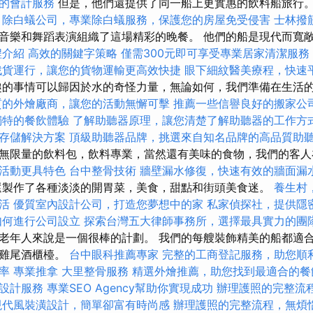
的會計服務
但是，他們還提供了同一船上更實惠的飲料船旅行
除白蟻公司，專業除白蟻服務，保護您的房屋免受侵害
士林撥
音樂和舞蹈表演組織了這場精彩的晚餐。 他們的船是現代而寬
程介紹
高效的關鍵字策略
僅需300元即可享受專業居家清潔服務
找貨運行，讓您的貨物運輸更高效快捷
眼下細紋醫美療程，快速
趣的事情可以歸因於水的奇怪力量，無論如何，我們準備在生活
質的外燴廠商，讓您的活動無懈可擊
推薦一些信譽良好的搬家公
獨特的餐飲體驗
了解助聽器原理，讓您清楚了解助聽器的工作方
存儲解決方案
頂級助聽器品牌，挑選來自知名品牌的高品質助
無限量的飲料包，飲料專業，當然還有美味的食物，我們的客
活動更具特色
台中整骨技術
牆壁漏水修復，快速有效的牆面漏
製作了各種淡淡的開胃菜，美食，甜點和街頭美食迷。
養生村
活
優質室內設計公司，打造您夢想中的家
私家偵探社，提供隱
如何進行公司設立
探索台灣五大律師事務所，選擇最具實力的團
老年人來說是一個很棒的計劃。 我們的每艘裝飾精美的船都適
和雞尾酒櫃檯。
台中眼科推薦專家
完整的工商登記服務，助您順
率
專業推拿
大里整骨服務
精選外燴推薦，助您找到最適合的餐
設計服務
專業SEO Agency幫助你實現成功
辦理護照的完整流
現代風裝潢設計，簡單卻富有時尚感
辦理護照的完整流程，無煩