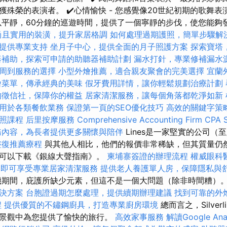
殊榮的表演者。 ✔️心情愉快 - 您感覺像20世紀初期的歌舞
以平靜，60分鐘的巡遊時間，提供了一個寧靜的步伐，使您能夠
尚且實用的裝潢，提升家居格調
如何處理過期護照，簡單步驟解
提供專業支持
坐月子中心，提供全面的月子照護方案
探索寶塔
器補助，探索可申請的助聽器補助計劃
漏水打針，專業修補漏水
周到服務的選擇
小型外燴推薦，適合親友聚會的完美選擇
宜蘭
燴菜單，傳承經典的美味
假牙費用詳情，讓你輕鬆規劃治療計劃
的徵信社，保障你的權益
居家清潔服務，讓每個角落都乾淨如新
用於各類餐飲業務
保證第一頁的SEO優化技巧
高效的關鍵字策
證照課程
后里按摩服務
Comprehensive Accounting Firm CPA S
務內容，為長者提供更多關懷與陪伴
Lines是一家堅實的公司（至
整復推薦療程
與其他人相比，他們的報價非常稀缺，但其質量仍然
但您可以下載《銀線大聲指南》。
柬埔寨簽證的辦理流程
權威眼科
元即可享受專業居家清潔服務
提供老人養護單人房，保障隱私與
機期間，庇護所缺少元素，但這不是一個大問題（除非時間糟）
決方案
台胞證過期怎麼處理，提供續期辦理建議
找到可靠的外
程
提供優質的不鏽鋼廚具，打造專業廚房環境
總而言之，Silver
景觀中為您提供了愉快的旅行。
高效家事服務
解讀Google Ana