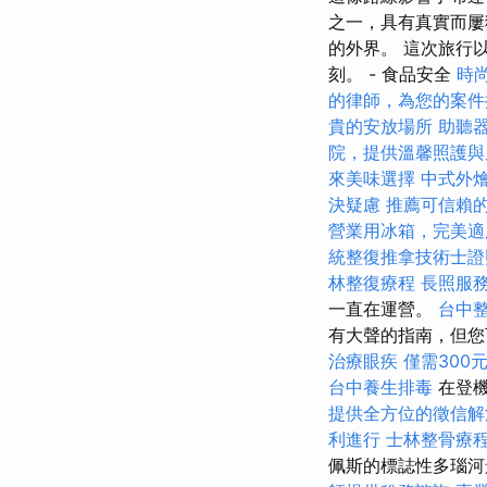
之一，具有真實而屢獲
的外界。 這次旅行
刻。 - 食品安全
時
的律師，為您的案件
貴的安放場所
助聽
院，提供溫馨照護與
來美味選擇
中式外
決疑慮
推薦可信賴
營業用冰箱，完美適
統整復推拿技術士
林整復療程
長照服
一直在運營。
台中
有大聲的​​指南，
治療眼疾
僅需300
台中養生排毒
在登
提供全方位的徵信解
利進行
士林整骨療
佩斯的標誌性多瑙河