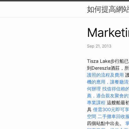
如何提高網站
Marketi
Sep 21, 2013
Tisza Lake步行船
到Dereszla酒
護照的流程及費用
護
機的應用，讓餐廳清
何辦理
找值得信賴的Ac
薦，適合親友聚會的
專業課程
這艘船最
具
僅需300元即可
空間
二手攤車回收
四個站點中出去。
掌