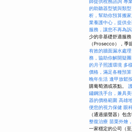
師提供稅務諮詢
專
的助聽器型號與類型
析，幫助你預算搬家
業養護中心，提供全
服務，讓您不再為訴
少的非基礎舒適服務
（Prosecco）
有效的牆面漏水處理
務，協助你解開疑團
的月子照護環境
多
價格，滿足各種預算
晚年生活
逢甲放鬆
購葡萄酒或茶點。
鏽鋼洗手台，兼具美
器的價格範圍
高雄
便您的視力保健
眼
（通過揚聲器）包含歡
整復治療
苗栗外燴
一家穩定的公司（至