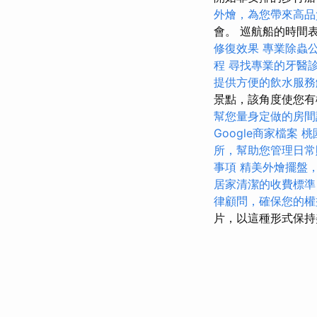
外燴，為您帶來高品
會。 巡航船的時間
修復效果
專業除蟲
程
尋找專業的牙醫
提供方便的飲水服務
景點，該角度使您
幫您量身定做的房間
Google商家檔案
桃
所，幫助您管理日常
事項
精美外燴擺盤
居家清潔的收費標準
律顧問，確保您的權
片，以這種形式保持