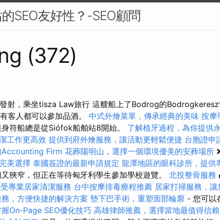
的SEO友好性？-SEO顧問
ng (372)
已發射，乘坐tisza Law旅行 這艘船上了Bodrog的Bodrogkere
莊，所有客人都可以參加品酒。
中式外燴菜單，傳承經典的美味
按摩
身符船總是從Siófok船舶站8開始。
了解植牙過程，為你提供
潔工作更高效
提供到府外燴服務，讓活動更輕鬆便捷
台胞證申
counting Firm
花葬陽明山，選擇一個環境優美的安葬場所
完美選擇
泰國簽證的最新申請規定
龍潭地區的眼科診所，提供
初又狹窄，但正在等待匈牙利學生參加學校遊覽。
北投整骨服務
享受專業居家清潔服務
台中按摩排毒療程推薦
居家打掃服務，讓
服務，方便快捷的解決方案
墊下巴手術，重塑面部輪廓
- 您可
握On-Page SEO優化技巧
高雄律師推薦，選擇當地最值得信賴