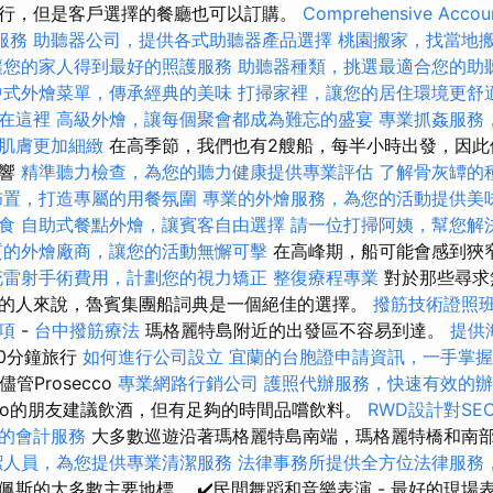
行，但是客戶選擇的餐廳也可以訂購。
Comprehensive Accoun
服務
助聽器公司，提供各式助聽器產品選擇
桃園搬家，找當地
讓您的家人得到最好的照護服務
助聽器種類，挑選最適合您的助
中式外燴菜單，傳承經典的美味
打掃家裡，讓您的居住環境更舒
在這裡
高級外燴，讓每個聚會都成為難忘的盛宴
專業抓姦服務
肌膚更加細緻
在高季節，我們也有2艘船，每半小時出發，因此
影響
精準聽力檢查，為您的聽力健康提供專業評估
了解骨灰罈的
佈置，打造專屬的用餐氛圍
專業的外燴服務，為您的活動提供美
食
自助式餐點外燴，讓賓客自由選擇
請一位打掃阿姨，幫您解
質的外燴廠商，讓您的活動無懈可擊
在高峰期，船可能會感到狹
花雷射手術費用，計劃您的視力矯正
整復療程專業
對於那些尋求
的人來說，魯賓集團船詞典是一個絕佳的選擇。
撥筋技術證照
項
-
台中撥筋療法
瑪格麗特島附近的出發區不容易到達。
提供
90分鐘旅行
如何進行公司設立
宜蘭的台胞證申請資訊，一手掌握
 儘管Prosecco
專業網路行銷公司
護照代辦服務，快速有效的辦
o的朋友建議飲酒，但有足夠的時間品嚐飲料。
RWD設計對SE
的會計服務
大多數巡遊沿著瑪格麗特島南端，瑪格麗特橋和南
潔人員，為您提供專業清潔服務
法律事務所提供全方位法律服務
佩斯的大多數主要地標。 ✔️民間舞蹈和音樂表演 - 最好的現場