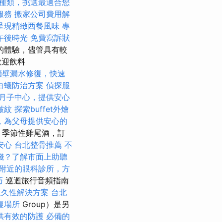
種類，挑選最適合您
服務
搬家公司費用解
呈現精緻西餐風味
專
午後時光
免費寫訴狀
色的體驗，儘管具有較
歡迎飲料
牆壁漏水修復，快速
白蟻防治方案
偵探服
月子中心，提供安心
皺紋
探索buffet外燴
，為父母提供安心的
o，季節性雞尾酒，訂
安心
台北整骨推薦
不
錢？了解市面上助聽
附近的眼科診所，方
巧
巡迴旅行音頻指南
永久性解決方案
台北
復場所
Group）是另
供有效的防護
必備的