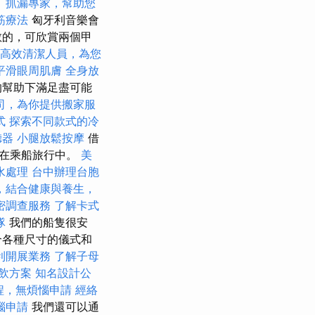
。
抓漏專家，幫助您
筋療法
匈牙利音樂會
敞的，可欣賞兩個甲
高效清潔人員，為您
平滑眼周肌膚
全身放
的幫助下滿足盡可能
司，為你提供搬家服
式
探索不同款式的冷
聽器
小腿放鬆按摩
借
人在乘船旅行中。
美
水處理
台中辦理台胞
，結合健康與養生，
密調查服務
了解卡式
隊
我們的船隻很安
合各種尺寸的儀式和
利開展業務
了解子母
飲方案
知名設計公
程，無煩惱申請
經絡
惱申請
我們還可以通