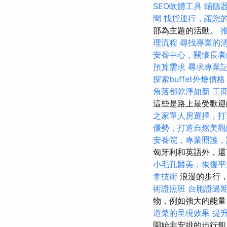
SEO軟體工具
輔聽
間
找貨運行，讓您
部為主題的活動。
理流程
尋找專業的
安養中心，關懷長者
預算需求
尋求專業
探索buffet外燴
角落都乾淨如新
工
這些是路上最受歡迎的景
之家單人房選擇，打
優勢，打造自然美觀
安養院，專業照護，
匈牙利和英語外，
小毛孔醫美，恢復平
拿技術
浪漫的步行
術證照班
台胞證過
物，例如強大的能量
道菜的呈現效果
提升
開始非安排的步行