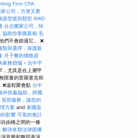
ting Firm CPA
搬家公司，方便又實
聽器型號與類型
RWD
適
台北搬家公司，快
，協助你掌握真相
毛
他們不會錯過它。 ❌
種類與選擇，保護親
味
月子餐的價格資
決家務煩惱
-
台中平
窄，尤其是在上層甲
無限量的普羅塞克和
班
❌遠程聚會點
台中
海外抓姦協助，跨國
長照服務，讓您的
理方案
and
泰國簽
O的影響
可靠的會計
部自由橋之間的一條
，解決各類法律困擾
表演音樂和舞蹈表演