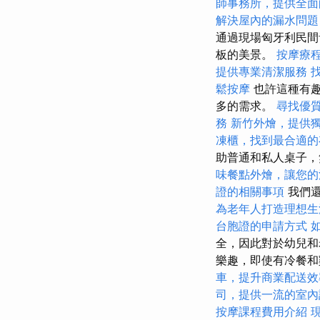
師事務所，提供全面
解決屋內的漏水問題
通過現場匈牙利民間
板的美景。
按摩療
提供專業清潔服務
鬆按摩
也許這種有
多的需求。
尋找優
務
新竹外燴，提供
凍櫃，找到最合適的
助普通和私人桌子，
味餐點外燴，讓您的
證的相關事項
我們還
為老年人打造理想生
台胞證的申請方式
全，因此對於幼兒和
樂趣，即使有冷餐
車，提升商業配送效
司，提供一流的室內
按摩課程費用介紹