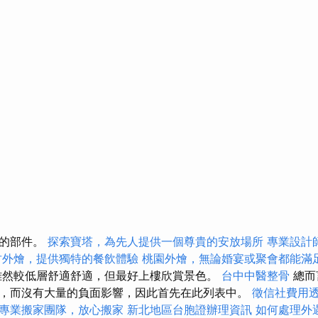
護的部件。
探索寶塔，為先人提供一個尊貴的安放場所
專業設計
竹外燴，提供獨特的餐飲體驗
桃園外燴，無論婚宴或聚會都能滿
然較低層舒適舒適，但最好上樓欣賞景色。
台中中醫整骨
總而
，而沒有大量的負面影響，因此首先在此列表中。
徵信社費用
專業搬家團隊，放心搬家
新北地區台胞證辦理資訊
如何處理外