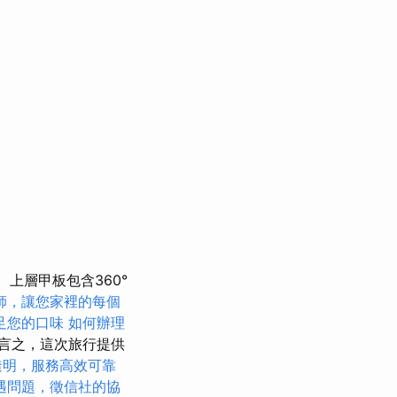
上層甲板包含360°
師，讓您家裡的每個
足您的口味
如何辦理
言之，這次旅行提供
透明，服務高效可靠
遇問題，徵信社的協