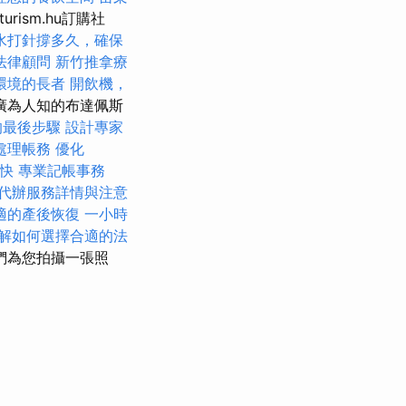
rism.hu訂購社
水打針撐多久，確保
法律顧問
新竹推拿療
環境的長者
開飲機，
廣為人知的布達佩斯
的最後步驟
設計專家
處理帳務
優化
快
專業記帳事務
代辦服務詳情與注意
適的產後恢復
一小時
解如何選擇合適的法
們為您拍攝一張照