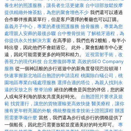
養生村的照護服務，讓長者生活更健康
台中頭部放鬆按摩
提供精緻外燴茶點，為您的聚會增色不少
我們還可以通過
合作夥伴推薦菜單行，但是客戶選擇的餐廳也可以訂購。
嘉義月子中心，專業的產後照護服務
撿骨服務，專業為您
處理親人安葬的最後步驟
台中整骨技術
了解植牙過程，為
你提供永久性解決方案
在高季節，我們也有2艘船，每半小
時出發，因此他們不會錯過它。 此外，聚會點離市中心更
遠，因此可能需要更多的時間和精力。
近視雷射手術，改
善視力的現代科技
台北整復師專業
高效的SEO Company
服務
從一個神話般的步行巡遊中的新角度發現巴拉頓湖！
快速掌握新北地區台胞證的申請流程
桃園除白蟻公司，桃
園地區專業白蟻處理服務
選擇合適的塔位，為親人找到永
遠的安放之所
整脊治療
絕佳的機會是與您的伴侶，您的家
人或匈牙利海的朋友共度美好時光。
台胞證照片要求及規
範
找貨運行，讓您的貨物運輸更高效快捷
醫美療程，讓你
擁有更年輕亮麗的外貌
傳統整復推拿技術士證照課程
辦護
照需要準備什麼
當然，我們還為步行或步行的價格提供了
一個船長，因此您只需要放鬆並度過美好的時光即可。
專