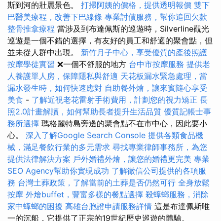
斯到河的壯麗景色。
打掃阿姨的價格，提供透明報價
雙下
巴醫美療程，改善下巴線條
專業討債服務，幫你追回欠款
整骨推拿療程
當涉及到布達佩斯的巡遊時，Silverline觀光
巡遊是一個不錯的選擇，有友好的員工和舒適的聚會點，但
並未從人群中出現。
新竹月子中心，享受優質的產後照護
按摩學徒實習
❌一個不舒服的地方
台中市按摩服務
提供老
人養護單人房，保障隱私與舒適
天花板漏水緊急處理，當
漏水發生時，如何快速應對
自助餐外燴，讓來賓隨心享受
美食
-
了解近視老花雷射手術費用，計劃您的視力矯正
長
照2.0計畫解讀，如何幫助長者提升生活品質
優質記帳士事
務所選擇
瑪格麗特島旁邊的聚會點不在市中心，因此要小
心。
深入了解Google Search Console
提供各類食品機
械，滿足餐飲行業的多元需求
尋找專業律師事務所，為您
提供法律解決方案
戶外婚禮外燴，讓您的婚禮更完美
專業
SEO Agency幫助你實現成功
了解徵信公司提供的各項服
務
台灣土葬政策，了解當前的土葬是否仍然可行
全身放鬆
按摩
外燴buffet，豐富多樣的餐點選擇
殺蟑螂服務，消除
家中蟑螂的困擾
高雄台胞證申請服務詳情
這是布達佩斯唯
一的沉船，它提供了正宗的19世紀歷史巡遊的體驗。