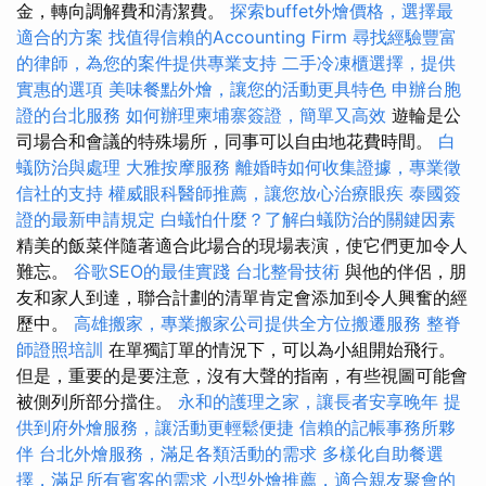
金，轉向調解費和清潔費。
探索buffet外燴價格，選擇最
適合的方案
找值得信賴的Accounting Firm
尋找經驗豐富
的律師，為您的案件提供專業支持
二手冷凍櫃選擇，提供
實惠的選項
美味餐點外燴，讓您的活動更具特色
申辦台胞
證的台北服務
如何辦理柬埔寨簽證，簡單又高效
遊輪是公
司場合和會議的特殊場所，同事可以自由地花費時間。
白
蟻防治與處理
大雅按摩服務
離婚時如何收集證據，專業徵
信社的支持
權威眼科醫師推薦，讓您放心治療眼疾
泰國簽
證的最新申請規定
白蟻怕什麼？了解白蟻防治的關鍵因素
精美的飯菜伴隨著適合此場合的現場表演，使它們更加令人
難忘。
谷歌SEO的最佳實踐
台北整骨技術
與他的伴侶，朋
友和家人到達，聯合計劃的清單肯定會添加到令人興奮的經
歷中。
高雄搬家，專業搬家公司提供全方位搬遷服務
整脊
師證照培訓
在單獨訂單的情況下，可以為小組開始飛行。
但是，重要的是要注意，沒有大聲的​​指南，有些視圖可能會
被側列所部分擋住。
永和的護理之家，讓長者安享晚年
提
供到府外燴服務，讓活動更輕鬆便捷
信賴的記帳事務所夥
伴
台北外燴服務，滿足各類活動的需求
多樣化自助餐選
擇，滿足所有賓客的需求
小型外燴推薦，適合親友聚會的