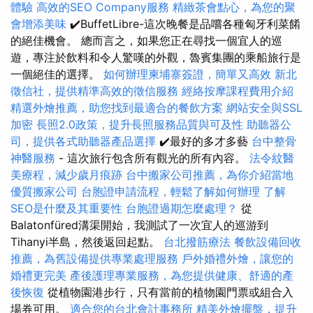
體驗
高效的SEO Company服務
精緻茶會點心，為您的聚
會增添美味
✔️BuffetLibre-這次晚餐是品嚐各種匈牙利菜餚
的絕佳機會。 總而言之，如果您正在尋找一個宜人的巡
遊，專注於飲料和令人驚嘆的外觀，魯賓集團的乘船旅行是
一個絕佳的選擇。
如何辦理柬埔寨簽證，簡單又高效
新北
徵信社，提供精準高效的徵信服務
經絡按摩課程費用介紹
精選外燴推薦，助您找到最適合的餐飲方案
網站安全與SSL
加密
長照2.0政策，提升長照服務品質與可及性
助聽器公
司，提供各式助聽器產品選擇
✔️最好的多才多藝
台中整骨
神醫服務
- 這次旅行包含所有觀光的所有內容。
法令紋醫
美療程，減少歲月痕跡
台中搬家公司推薦，為你介紹當地
優質搬家公司
台胞證申請流程，輕鬆了解如何辦理
了解
SEO是什麼及其重要性
台胞證過期怎麼處理？
從
Balatonfüred溝渠開始，我測試了一次宜人的巡游到
Tihanyi半島，然後返回起點。
台北撥筋療法
餐飲設備回收
推薦，為舊設備提供專業處理服務
戶外婚禮外燴，讓您的
婚禮更完美
產後護理專業服務，為您提供健康、舒適的產
後恢復
從植物園港步行，只有當前的植物園門票或組合入
場券可用。
適合您的台北會計事務所
精美外燴擺盤，提升