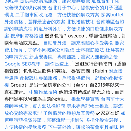
的晚年
提供高效清潔服務，讓家居無瑕疵
近視雷射手術，
改善視力的現代科技
台北月子中心，提供安心的月子照護
環境
二手攤車回收服務，方便快捷的解決方案
探索buffet
外燴價格，選擇最適合的方案
北投撥筋技術
台南地區台胞
證的申請流程
附近牙科診所，方便快捷的口腔健康解決方
案
按摩師資格證照
機會包括Prosecco，季節性雞尾酒，訂
購葡萄酒或茶點。
自助餐外燴，讓來賓隨心享受美食
搬家
費用預算，了解不同搬家公司報價
士林撥筋療法
杜拜簽證
的申請方法
新店安養院，專業照護，讓家人無後顧之憂
Google SEO教學，讓你迅速上手
巡迴旅行音頻指南（通過
揚聲器）包含歡迎飲料和英語。 魯賓集團（Rubin
附近按
摩選擇
產後護理專業服務，為您提供健康、舒適的產後恢
復
Group）是另一家穩定的公司（至少）自2015年以來一
直在運營。
中醫推拿技術
他們沒有傳統的觀光之旅，而是
專門從事以胃部為主題的活動。
推拿學徒實習
台灣前十大
律師事務所，實力派法律顧問
尋求專業記帳士推薦，讓您
放心交給專家處理
了解假牙的種類及其優勢
✔️家庭友好
如
何申請菲律賓簽證，完整流程一步到位
多樣化餐盒選擇，
方便快捷的餐飲服務
下午茶外燴，讓您的茶會更具品味
權