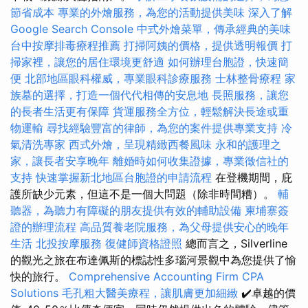
節省成本
專業的外燴服務，為您的活動提供美味
深入了解
Google Search Console
中式外燴菜單，傳承經典的美味
台中按摩排毒療程推薦
打掃阿姨的價格，提供透明報價
打
掃家裡，讓您的居住環境更舒適
如何辦理台胞證，快速簡
便
北部地區眼科權威，專業眼科診療服務
士林整骨療程
家
族墓的選擇，打造一個代代相傳的安息地
長照服務，讓您
的長者生活更有保障
貨運服務全方位，輕鬆解決長途或重
物運輸
尋找經驗豐富的律師，為您的案件提供專業支持
冷
氣清洗專家
西式外燴，呈現精緻西餐風味
永和的護理之
家，讓長者安享晚年
離婚時如何收集證據，專業徵信社的
支持
快速掌握新北地區台胞證的申請流程
在登機期間，庇
護所缺少元素，但這不是一個大問題（除非時間糟）。
輔
聽器，為聽力有障礙的朋友提供有效的輔助設備
柬埔寨簽
證的辦理流程
高品質養老院服務，為父母提供安心的晚年
生活
北投按摩服務
復健師資格證照
總而言之，Silverline
的觀光之旅在布達佩斯的標誌性多瑙河景觀中為您提供了愉
快的旅行。
Comprehensive Accounting Firm CPA
Solutions
毛孔粗大醫美療程，讓肌膚更加細緻
✔️卓越的價