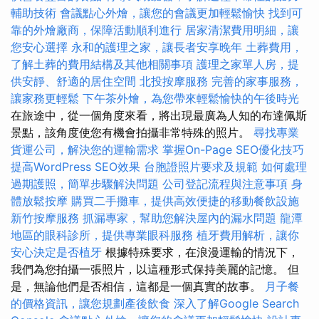
輔助技術
會議點心外燴，讓您的會議更加輕鬆愉快
找到可
靠的外燴廠商，保障活動順利進行
居家清潔費用明細，讓
您安心選擇
永和的護理之家，讓長者安享晚年
土葬費用，
了解土葬的費用結構及其他相關事項
護理之家單人房，提
供安靜、舒適的居住空間
北投按摩服務
完善的家事服務，
讓家務更輕鬆
下午茶外燴，為您帶來輕鬆愉快的午後時光
在旅途中，從一個角度來看，將出現最廣為人知的布達佩斯
景點，該角度使您有機會拍攝非常特殊的照片。
尋找專業
貨運公司，解決您的運輸需求
掌握On-Page SEO優化技巧
提高WordPress SEO效果
台胞證照片要求及規範
如何處理
過期護照，簡單步驟解決問題
公司登記流程與注意事項
身
體放鬆按摩
購買二手攤車，提供高效便捷的移動餐飲設施
新竹按摩服務
抓漏專家，幫助您解決屋內的漏水問題
龍潭
地區的眼科診所，提供專業眼科服務
植牙費用解析，讓你
安心決定是否植牙
根據特殊要求，在浪漫運輸的情況下，
我們為您拍攝一張照片，以這種形式保持美麗的記憶。 但
是，無論他們是否相信，這都是一個真實的故事。
月子餐
的價格資訊，讓您規劃產後飲食
深入了解Google Search