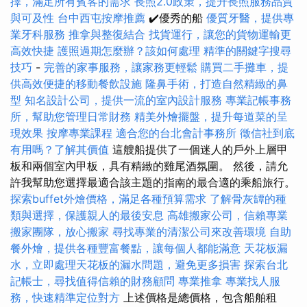
擇，滿足所有賓客的需求
長照2.0政策，提升長照服務品質
與可及性
台中西屯按摩推薦
✔️優秀的船
優質牙醫，提供專
業牙科服務
推拿與整復結合
找貨運行，讓您的貨物運輸更
高效快捷
護照過期怎麼辦？該如何處理
精準的關鍵字搜尋
技巧
-
完善的家事服務，讓家務更輕鬆
購買二手攤車，提
供高效便捷的移動餐飲設施
隆鼻手術，打造自然精緻的鼻
型
知名設計公司，提供一流的室內設計服務
專業記帳事務
所，幫助您管理日常財務
精美外燴擺盤，提升每道菜的呈
現效果
按摩專業課程
適合您的台北會計事務所
徵信社到底
有用嗎？了解其價值
這艘船提供了一個迷人的戶外上層甲
板和兩個室內甲板，具有精緻的雞尾酒氛圍。 然後，請允
許我幫助您選擇最適合該主題的指南的最合適的乘船旅行。
探索buffet外燴價格，滿足各種預算需求
了解骨灰罈的種
類與選擇，保護親人的最後安息
高雄搬家公司，信賴專業
搬家團隊，放心搬家
尋找專業的清潔公司來改善環境
自助
餐外燴，提供各種豐富餐點，讓每個人都能滿意
天花板漏
水，立即處理天花板的漏水問題，避免更多損害
探索台北
記帳士，尋找值得信賴的財務顧問
專業推拿
專業找人服
務，快速精準定位對方
上述價格是總價格，包含船舶租