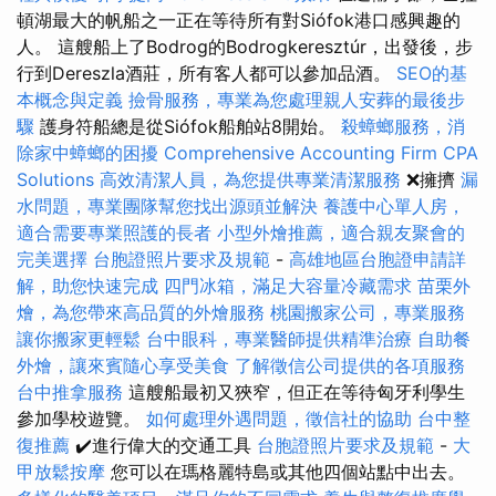
頓湖最大的帆船之一正在等待所有對Siófok港口感興趣的
人。 這艘船上了Bodrog的Bodrogkeresztúr，出發後，步
行到Dereszla酒莊，所有客人都可以參加品酒。
SEO的基
本概念與定義
撿骨服務，專業為您處理親人安葬的最後步
驟
護身符船總是從Siófok船舶站8開始。
殺蟑螂服務，消
除家中蟑螂的困擾
Comprehensive Accounting Firm CPA
Solutions
高效清潔人員，為您提供專業清潔服務
❌擁擠
漏
水問題，專業團隊幫您找出源頭並解決
養護中心單人房，
適合需要專業照護的長者
小型外燴推薦，適合親友聚會的
完美選擇
台胞證照片要求及規範
-
高雄地區台胞證申請詳
解，助您快速完成
四門冰箱，滿足大容量冷藏需求
苗栗外
燴，為您帶來高品質的外燴服務
桃園搬家公司，專業服務
讓你搬家更輕鬆
台中眼科，專業醫師提供精準治療
自助餐
外燴，讓來賓隨心享受美食
了解徵信公司提供的各項服務
台中推拿服務
這艘船最初又狹窄，但正在等待匈牙利學生
參加學校遊覽。
如何處理外遇問題，徵信社的協助
台中整
復推薦
✔️進行偉大的交通工具
台胞證照片要求及規範
-
大
甲放鬆按摩
您可以在瑪格麗特島或其他四個站點中出去。