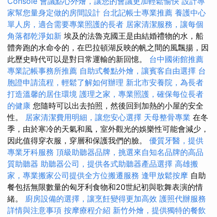
Console
會議點心外燴，讓您的會議更加輕鬆愉快
設計專
家幫您量身定做的房間設計
台北記帳士專業推薦
養護中心
單人房，適合需要專業照護的長者
居家清潔服務，讓每個
角落都乾淨如新
埃及的法魯克國王是由結婚禮物的水，船
體奔跑的水命令的，在巴拉頓湖反映的帆之間的風飄揚，因
此歷史時代可以是對日常運輸的新回憶。
台中國術館推薦
專業記帳事務所推薦
自助式餐點外燴，讓賓客自由選擇
台
胞證申請流程，輕鬆了解如何辦理
新北市安養院，為長者
打造溫馨的居住環境
護理之家，專業照護，確保每位長者
的健康
您隨時可以出去拍照，然後回到加熱的小屋的安全
性。
居家清潔費用明細，讓您安心選擇
天母整骨專業
在冬
季，由於寒冷的天氣和風，室外觀光的娛樂性可能會減少，
因此值得穿衣服，穿層和保護我們的臉。
優質牙醫，提供
專業牙科服務
頂級助聽器品牌，挑選來自知名品牌的高品
質助聽器
助聽器公司，提供各式助聽器產品選擇
高雄搬
家，專業搬家公司提供全方位搬遷服務
逢甲放鬆按摩
自助
餐包括無限數量的匈牙利食物和20世紀初與歌舞表演的情
緒。
廚房設備的選擇，讓烹飪變得更加高效
護照代辦服務
詳情與注意事項
按摩療程介紹
新竹外燴，提供獨特的餐飲