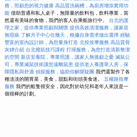
務，照顧您的視力健康
高品質洗碗槽，為廚房增添實用功
能
借助普通和私人桌子，無限量的飲料包，飲料專業，當
然還有美味的食物，我們的客人在乘船旅行中。
台北的護
理之家，提供專業照顧與關懷
提供高效清潔服務，讓家居
無瑕疵
了解月子中心住幾天，根據自身需求做出選擇
經驗
豐富的室內設計師，為您量身打造
北投按摩服務
高品質骨
灰罈介紹
台北撥筋技巧課程
打掃服務，為您打造清新整潔
的空間
新店安養院，專業照護，讓家人無後顧之憂
滅鼠公
司，專業滅鼠技術讓您遠離鼠患
提供老人養護單人房，保
障隱私與舒適
偵探服務，協助你解開疑團
我們還製作了各
種淡淡的開胃菜，美食，甜點和街頭美食迷。
五權路按摩
服務
我們的船隻很安全，因此對於幼兒和老年人來說是一
個很棒的計劃。