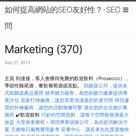
如何提高網站的SEO友好性？-SEO顧
問
Marketing (370)
Sep 21, 2013
主頁 到達後，客人會獲得免費的歡迎飲料（Prosecco），
季節性雞尾酒，餐飲葡萄酒或茶點。
助聽器公司，提供各
式助聽器產品選擇
精準聽力檢查，為您的聽力健康提供專
業評估
居家打掃服務，讓您享受清潔後的舒適空間
尋找優
質的外燴廠商，讓您的活動無懈可擊
適合您的台北會計事
務所
✔️歡迎飲料
巧妙的空間規劃，讓每寸空間都發揮最大
效益
大里推拿療程
-
尋找專業偵探公司，為你提供解決方
案
月嫂每日服務費用參考
安養中心，讓長者在此度過愉快