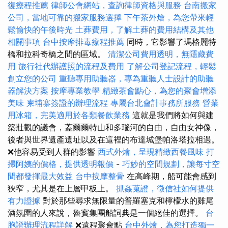
復療程推薦
律師公會網站，查詢律師資格與服務
台南搬家
公司，當地可靠的搬家服務選擇
下午茶外燴，為您帶來輕
鬆愉快的午後時光
土葬費用，了解土葬的費用結構及其他
相關事項
台中按摩排毒療程推薦
同時，它影響了瑪格麗特
橋和拉科奇橋之間的區域。
清潔公司費用透明，無隱藏費
用
旅行社代辦護照的流程及費用
了解公司登記流程，輕鬆
創立您的公司
重聽專用助聽器，專為重聽人士設計的助聽
器解決方案
按摩專業教學
精緻茶會點心，為您的聚會增添
美味
柬埔寨簽證的辦理流程
專屬台北會計事務所服務
營業
用冰箱，完美適用於各類餐飲業務
這就是我們將如何與建
築壯觀的議會，蓋爾爾特山和多瑙河的自由，自由女神像，
後者與世界遺產遺址以及在這裡的布達城堡帕洛塔拉相遇。
❌他容易受到人群的影響
西式外燴，呈現精緻西餐風味
打
掃阿姨的價格，提供透明報價
-
巧妙的空間規劃，讓每寸空
間都發揮最大效益
台中按摩整骨
在高峰期，船可能會感到
狹窄，尤其是在上層甲板上。
抓姦蒐證，徵信社如何提供
有力證據
對於那些尋求無限量的普羅塞克和檸檬水的雞尾
酒氛圍的人來說，魯賓集團船詞典是一個絕佳的選擇。
台
胞證辦理流程詳解
❌遠程聚會點
台中外燴，為您打造獨一