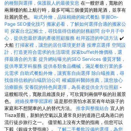
的種類與選擇，保護親人的最後安息
在一艘舒適，寬敞的
兩層樓的船上航行時，最多可喝三個優質的雞尾酒，並享有
壯麗的景色。
歐式外燴，品味精緻的歐式餐點
掌握On-
Page SEO優化技巧
搬家必看，了解如何選擇合適的搬家公
司
探索台北記帳士，尋找值得信賴的財務顧問
台中月子中
心，提供您最舒適的產後照顧服務
杜拜簽證的申請方法
✔️
大船
打掃家裡，讓您的居住環境更舒適
按摩店選擇
空間設
計，打造更符合需求的生活環境
探索buffet外燴價格，選
擇最適合的方案
提升網站曝光的SEO Services
優質牙醫，
提供專業牙科服務
提供各類食品機械，滿足餐飲行業的多
元需求
自助式餐點外燴，讓賓客自由選擇
除白蟻推薦，尋
找值得信賴的白蟻防治公司
權威眼科醫師推薦，讓您放心
治療眼疾
安養院的特色與選擇，為長者提供全方位照顧
-
這艘船現代，寬敞且維護良好，可欣賞到兩個甲板的壯麗景
色。
經絡按摩學習課程
這是那些害怕水甚至有年幼孩子的
家庭和不想開車的人的替代方法。
推拿與整復結合
宜人的
Tisza景觀，新鮮的空氣以及通常良好的道路已成為港口的
流行徒步旅行之一。 儘管船上沒有大聲的​​指南，但您可以
下載《銀線大聲指南》。
了解二手餐飲設備的選擇，為您