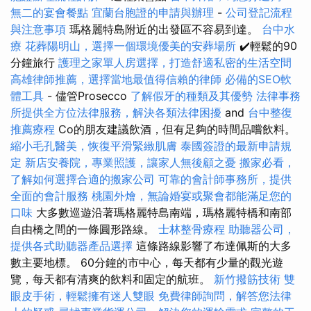
無二的宴會餐點
宜蘭台胞證的申請與辦理
-
公司登記流程
與注意事項
瑪格麗特島附近的出發區不容易到達。
台中水
療
花葬陽明山，選擇一個環境優美的安葬場所
✔️輕鬆的90
分鐘旅行
護理之家單人房選擇，打造舒適私密的生活空間
高雄律師推薦，選擇當地最值得信賴的律師
必備的SEO軟
體工具
- 儘管Prosecco
了解假牙的種類及其優勢
法律事務
所提供全方位法律服務，解決各類法律困擾
and
台中整復
推薦療程
Co的朋友建議飲酒，但有足夠的時間品嚐飲料。
縮小毛孔醫美，恢復平滑緊緻肌膚
泰國簽證的最新申請規
定
新店安養院，專業照護，讓家人無後顧之憂
搬家必看，
了解如何選擇合適的搬家公司
可靠的會計師事務所，提供
全面的會計服務
桃園外燴，無論婚宴或聚會都能滿足您的
口味
大多數巡遊沿著瑪格麗特島南端，瑪格麗特橋和南部
自由橋之間的一條圓形路線。
士林整骨療程
助聽器公司，
提供各式助聽器產品選擇
這條路線影響了布達佩斯的大多
數主要地標。 60分鐘的市中心，每天都有少量的觀光遊
覽，每天都有清爽的飲料和固定的航班。
新竹撥筋技術
雙
眼皮手術，輕鬆擁有迷人雙眼
免費律師詢問，解答您法律