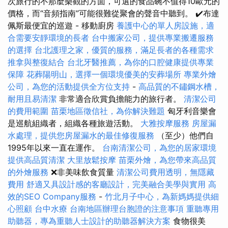
次旅行的不那麼樂觀的方面，可選的食品碗不值得10歐元的
價格，而“音頻指南”可能很難從聚會的聲音中聽到。 ✔️布達
佩斯最便宜的巡遊 - 移動廚房
養護中心的單人房設施，適
合需要安靜環境的長者
台中搬家公司，提供專業搬遷服務
的選擇
台北護理之家，優質的服務，滿足長者的各種需求
推拿與整復結合
台北牙醫推薦，為你的口腔健康提供專業
保障
花葬陽明山，選擇一個環境優美的安葬場所
專業外燴
公司，為您的活動提供全方位支持
-
高品質的不鏽鋼水槽，
耐用且易清潔
非常適合欣賞負擔能力的旅行者。
清潔公司
的費用範圍
苗栗地區徵信社，為你解決難題
匈牙利音樂會
是巡航組織者，組織各種旅遊活動。
大雅按摩服務
房屋漏
水處理，提供您房屋漏水的最佳修復服務
（至少）他們自
1995年以來一直在運作。
台南清潔公司，為您的居家環境
提供高品質清潔
大里放鬆按摩
苗栗外燴，為您帶來高品質
的外燴服務
❌非美味飲食質量
清潔公司費用透明，無隱藏
費用
舒適又具設計感的客廳設計，完美融合美學與實用
高
效的SEO Company服務
-
竹北月子中心，為新媽媽提供細
心照顧
台中水療
台南地區辦理台胞證的注意事項
重聽專用
助聽器，專為重聽人士設計的助聽器解決方案
食物很美