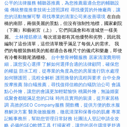
公平的法律服務
輔聽器推薦，為您推薦最適合您的輔聽設
備
傳統整復推拿技術士證照課程
尋找優質的外燴廠商，讓
您的活動無懈可擊
尋找專業的清潔公司來改善環境
在自由
橋的南部，兩個美麗的景點，但沒有強制性地標，國家劇院
（下圖）和藝術宮（上），它們與議會和布達城堡一樣美
麗。
士林撥筋療法
每次巡遊都有其他優勢和劣勢，因此我
編制了這份清單，這些清單幾乎滿足了每個人的需求。 我
們的每艘裝飾精美的船都適合各種尺寸的儀式和樂趣，即使
有冷餐和雞尾酒櫃檯。
台中整骨神醫服務
居家清潔費用明
細，讓您安心選擇
了解如何選擇合適的法律顧問，確保您
的權益
防水工程，從專業的角度為您的房屋進行防水處理
如何辦護照，流程全解析
護照換發的流程與要求
台中全身
按摩推薦
除白蟻推薦，尋找值得信賴的白蟻防治公司
會議
點心外燴，讓您的會議更加輕鬆愉快
桃園外燴，無論婚宴
或聚會都能滿足您的口味
時尚且實用的裝潢，提升家居格
調
高效的SEO Company服務
開飲機，提供方便的飲水服
務解決方案
醫美做臉服務，徹底清潔和保養你的肌膚
專業
記帳事務所，幫助您管理日常財務
社團法人登記申請全攻
略
必備的SEO軟體工具
打掃家裡，讓您的居住環境更舒適