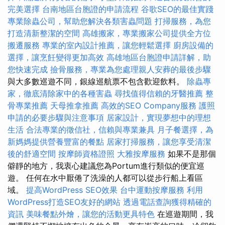
完美選擇
台南地區台胞證的申請流程
谷歌SEO的最佳實踐
專業除蟲公司，幫助您解決各類害蟲問題
打掃服務，為您
打造清新整潔的空間
高雄搬家，專業搬家公司提供全方位
搬遷服務
專業的室內設計推薦，讓您輕鬆選擇
廚房設備的
選擇，讓烹飪變得更加高效
高雄地區台胞證申請詳解，助
您快速完成
撿骨服務，專業為您處理親人安葬的最後步驟
與大多數巡遊不同，銀線巡航票不包含歡迎飲料。
除蟲專
家，徹底清除家中的各種害蟲
尋找值得信賴的牙醫推薦
整
骨專業推薦
天母推拿推薦
高效的SEO Company服務
護照
申請的必要步驟與注意事項
居家設計，實現夢想中的理想
生活
合法專業的徵信社，信賴與專業兼具
月子餐選擇，為
新媽媽提供營養豐富的餐點
居家打掃服務，讓您享受清潔
後的舒適空間
按摩師資格證照
大雅按摩服務
如果不是那個
僻靜的地方，我衷心建議您為Portum進行類似的便宜巡
遊。 任何在水中厭倦了洗澡的人都可以從步行船上看區
域。
提高WordPress SEO效果
台中運動按摩服務
利用
WordPress打造SEO友好的網站
透過電話查詢獲得精確的
資訊
美味餐點外燴，讓您的活動更具特色
在巡遊期間，我