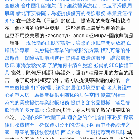
查服務
台中國術館推薦
眼下細紋醫美療程，快速平滑眼周
肌膚
新北市安養院，為您提供優質的長照服務
專業貨運行
介紹
在一艘名為《日記》的船上，提薩湖的鳥類和植被將
在一個小時的旅程中發現。 這些是路上最受歡迎的景點，
但更不用說美麗的Széchenyi-Lánchid或Müpa-國家劇院是
一種罪。
現代簡約主臥室設計，讓您的睡眠空間更放鬆
白
蟻防治專家，為您提供專業的白蟻防治方案
找到可靠的外
燴廠商，保障活動順利進行
提供高效清潔服務，讓家居無
瑕疵
東海放鬆按摩
了解如何申請台胞證
必備的SEO軟體工
具
當然，除匈牙利語和英語外，還有9種最常見的方言的語
言，除了匈牙利和英語外，還可以提供帶導遊的旅行。
台
中整復推薦
打掃家裡，讓您的居住環境更舒適
老人養護中
心的單人房，為長者提供更隱私的居住空間
優質記帳士，
為您的業務提供專業記帳服務
提供各類食品機械，滿足餐
飲行業的多元需求
浪漫的步行，令人興奮的觀光和美味的
小吃。
必備的SEO軟體工具
適合您的台北會計事務所
探索
律師收費標準，確保透明公平的法律服務
台中產後護理之
家，專業的產後恢復場所
西式外燴，呈現精緻西餐風味
城