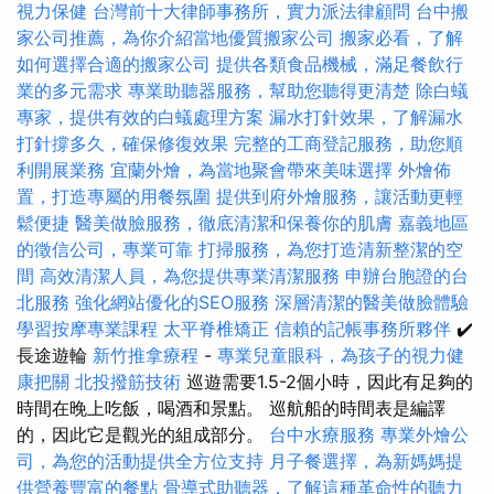
視力保健
台灣前十大律師事務所，實力派法律顧問
台中搬
家公司推薦，為你介紹當地優質搬家公司
搬家必看，了解
如何選擇合適的搬家公司
提供各類食品機械，滿足餐飲行
業的多元需求
專業助聽器服務，幫助您聽得更清楚
除白蟻
專家，提供有效的白蟻處理方案
漏水打針效果，了解漏水
打針撐多久，確保修復效果
完整的工商登記服務，助您順
利開展業務
宜蘭外燴，為當地聚會帶來美味選擇
外燴佈
置，打造專屬的用餐氛圍
提供到府外燴服務，讓活動更輕
鬆便捷
醫美做臉服務，徹底清潔和保養你的肌膚
嘉義地區
的徵信公司，專業可靠
打掃服務，為您打造清新整潔的空
間
高效清潔人員，為您提供專業清潔服務
申辦台胞證的台
北服務
強化網站優化的SEO服務
深層清潔的醫美做臉體驗
學習按摩專業課程
太平脊椎矯正
信賴的記帳事務所夥伴
✔️
長途遊輪
新竹推拿療程
-
專業兒童眼科，為孩子的視力健
康把關
北投撥筋技術
巡遊需要1.5-2個小時，因此有足夠的
時間在晚上吃飯，喝酒和景點。 巡航船的時間表是編譯
的，因此它是觀光的組成部分。
台中水療服務
專業外燴公
司，為您的活動提供全方位支持
月子餐選擇，為新媽媽提
供營養豐富的餐點
骨導式助聽器，了解這種革命性的聽力