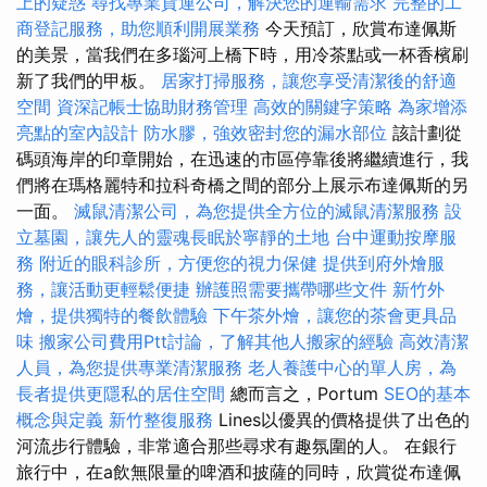
上的疑惑
尋找專業貨運公司，解決您的運輸需求
完整的工
商登記服務，助您順利開展業務
今天預訂，欣賞布達佩斯
的美景，當我們在多瑙河上橋下時，用冷茶點或一杯香檳刷
新了我們的甲板。
居家打掃服務，讓您享受清潔後的舒適
空間
資深記帳士協助財務管理
高效的關鍵字策略
為家增添
亮點的室內設計
防水膠，強效密封您的漏水部位
該計劃從
碼頭海岸的印章開始，在迅速的市區停靠後將繼續進行，我
們將在瑪格麗特和拉科奇橋之間的部分上展示布達佩斯的另
一面。
滅鼠清潔公司，為您提供全方位的滅鼠清潔服務
設
立墓園，讓先人的靈魂長眠於寧靜的土地
台中運動按摩服
務
附近的眼科診所，方便您的視力保健
提供到府外燴服
務，讓活動更輕鬆便捷
辦護照需要攜帶哪些文件
新竹外
燴，提供獨特的餐飲體驗
下午茶外燴，讓您的茶會更具品
味
搬家公司費用Ptt討論，了解其他人搬家的經驗
高效清潔
人員，為您提供專業清潔服務
老人養護中心的單人房，為
長者提供更隱私的居住空間
總而言之，Portum
SEO的基本
概念與定義
新竹整復服務
Lines以優異的價格提供了出色的
河流步行體驗，非常適合那些尋求有趣氛圍的人。 在銀行
旅行中，在a飲無限量的啤酒和披薩的同時，欣賞從布達佩