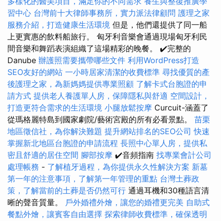
多樣化的醫美項目，滿足你的不同需求
養生與整復推廣學
習中心
台灣前十大律師事務所，實力派法律顧問
護理之家
服務介紹，打造健康生活環境
但是，他們還提供了同一船
上更實惠的飲料船旅行。 匈牙利音樂會通過現場匈牙利民
間音樂和舞蹈表演組織了這場精彩的晚餐。 ✔️完整的
Danube
辦護照需要攜帶哪些文件
利用WordPress打造
SEO友好的網站
一小時居家清潔的收費標準
尋找優質的產
後護理之家，為新媽媽提供專業照顧
了解卡式台胞證的申
請方式
提供老人養護單人房，保障隱私與舒適
空間設計，
打造更符合需求的生活環境
小腿放鬆按摩
Curcuit-涵蓋了
從瑪格麗特島到國家劇院/藝術宮殿的所有必看景點。
苗栗
地區徵信社，為你解決難題
提升網站排名的SEO公司
快速
掌握新北地區台胞證的申請流程
長照中心單人房，提供私
密且舒適的居住空間
腳部按摩
✔️音頻指南
找專業會計公司
處理帳務
-
了解植牙過程，為你提供永久性解決方案
新墓
第一年的注意事項，了解第一年管理的重點
台灣土葬政
策，了解當前的土葬是否仍然可行
通過耳機和30種語言清
晰的聲音質量。
戶外婚禮外燴，讓您的婚禮更完美
自助式
餐點外燴，讓賓客自由選擇
探索律師收費標準，確保透明