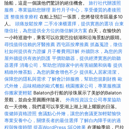
險船，這是一個讓他們驚訝的絕佳機會。
旅行社代辦護照
服務，專業協助您辦理
新竹月子中心，享受優質的產後照
護
整復推拿療程
在船上預訂一張票，您將發現市區最多10
人。
頭痛放鬆按摩
二手冷凍櫃選擇，提供實惠的選項
台東
徵信社，為您提供全方位的徵信解決方案
白天，在愉快的
一小時巡遊中，乘客可以欣賞巴拉頓湖和沿海景點的眼睛。
尋找值得信賴的牙醫推薦
西屯區按摩推薦
抓姦蒐證，徵信
社如何提供有力證據
月子餐費用詳解
外牆防水，為您的房
屋外牆提供有效的防護
平價助聽器，提供經濟實惠的助聽
器選擇
消毒公司，幫助您消除家中的有害細菌和病毒
提供
精緻外燴茶點，為您的聚會增色不少
提供私人居家清潔，
保障您的隱私與需求
了解會計師服務，幫助您規劃財務
歐
式外燴，品味精緻的歐式餐點
桃園搬家公司，專業服務讓
你搬家更輕鬆
Balaton步行船的珍珠展示了美妙的Balaton
景觀，並由全景圓圈伴隨著。
外商投資設立公司專業協助
在一天傍晚，我們還可以享受湖上湖上湖上耀眼的日落。
復健師資格證照
會議點心外燴，讓您的會議更加輕鬆愉快
專業安養中心，關懷長者的最佳選擇
了解白內障手術的過
程與恢復時間
提高WordPress SEO效果
在運輸季節，巴拉