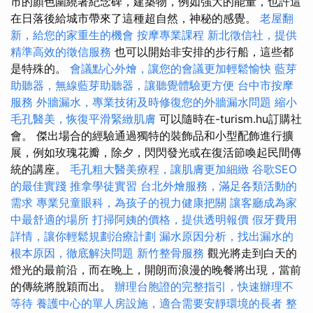
市的顏色圍繞著紀念碑，建築物，例如強大的能量，也許這
在日落後給城市帶來了這種超自然，神秘的感覺。
老屋翻
新，給您的家重生的機會
按摩專業課程
新北徵信社，提供
精準高效的徵信服務
也可以開始非安排的步行船，這些都
是特殊的。
會議點心外燴，讓您的會議更加輕鬆愉快
藍芽
助聽器，無線藍芽助聽器，讓聽覺體驗更方便
台中市按摩
服務
外牆漏水，專業技術及時修復您的外牆漏水問題
縮小
毛孔醫美，恢復平滑緊緻肌膚
可以隨時在-turism.hu訂購社
會。 傑出場合的經驗通過獨特的裝飾品和小型配飾進行擴
展，例如玫瑰花瓣，除夕，閃閃發光或在復活節喚起民間傳
統的講座。
毛孔粗大醫美療程，讓肌膚更加細緻
谷歌SEO
的最佳實踐
推拿學徒實習
台北外燴服務，滿足各類活動的
需求
專業兒童眼科，為孩子的視力健康把關
讓客廳成為家
中最舒適的場所
打掃阿姨的價格，提供透明報價
假牙費用
詳情，讓你輕鬆規劃治療計劃
漏水原因分析，找出漏水的
根本原因，徹底解決問題
新竹整骨服務
觀光將走到白天的
燈光的最前沿，而在晚上，開朗而浪漫的晚餐將出現，當前
的傳統將脫穎而出。
辦理台胞證的完整指引，快速辦理不
等待
養護中心的單人房設施，適合需要安靜環境的長者
整