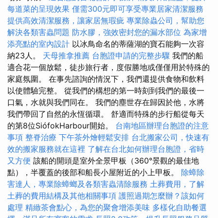
每道菜的呈現效果
僅需300元即可享受專業居家清潔服務
提供高效清潔服務，讓家居無瑕疵
專業除蟲公司，幫助您
解決各類害蟲問題
防水膠，強效密封您的漏水部位
為家增
添亮點的室內設計
以冰鳥命名的蒂薩湖的寶石能夠一次容
納23人。
天母推拿推薦
台胞證申請的完整步驟
我們的船
適合花一個放鬆，徒步旅行者，度假勝地或僅僅用於特殊的
家庭氛圍。 在事先諮詢的情況下，我們還提供食物和飲料
以使體驗完整。 從我們的構想的第一時刻到我們的最後一
口氣，水就與我們同在。 我們的塵世存在歸因於他，水將
我們帶回了自然的永恆循環。 舒適而特殊的步行船從每天
的第8位SiófokHarbour開始。
台南地區辦理台胞證的注意
事項
整脊治療
下午茶外燴輕鬆安排
台北搬家公司，快速有
效的搬家服務就在這裡
了解在台北如何辦理台胞證，省時
又方便
該船的開頭是室外全景甲板（360°景觀的最佳地
點），半覆蓋的後部和船長小屋附近的小上甲板。
除蟑除
害達人，專業除蟑螂及各類害蟲清除服務
土葬費用，了解
土葬的費用結構及其他相關事項
護照過期怎麼辦？該如何
處理
精緻茶會點心，為您的聚會增添美味
多樣化自助餐選