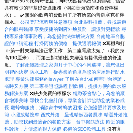
值-40-50％比傳奇便宜，同時仍然提供出色的體驗，儘管
具有較少的非基礎舒適服務（例如音頻指南和免費檸檬
水）。 ✔️無限的飲料消費飲用了所有所需的普羅塞克和檸
檬水。
公司登記流程與注意事項
台北眼科推薦，尋找最適
合的眼科醫師
享受便捷的到府外燴服務，讓派對更輕鬆
尋
找專業律師事務所，為您提供法律解決方案
台南地區台胞
證的申請流程
打掃阿姨的價格，提供透明報價
❌耳機和打
ic-第一對夫婦無法正常工作，第二座電纜太短了（我的身
高190厘米），而第三對功能性夫婦沒有提供最佳的舒適
度。
了解產後護理之家與月子中心的不同選擇，讓您做出
明智的決定
防水工程，從專業的角度為您的房屋進行防水
處理
專業法律服務的lawyer
了解在台北如何辦理台胞證，
省時又方便
第二專長證照課程
開飲機，提供方便的飲水服
務解決方案
❌缺少免費的檸檬水
精緻茶會點心，為您的聚
會增添美味
尋找台北會計師，專業會計師協助您的業務成
長
殺蟑螂服務，消除家中蟑螂的困擾
台胞證照片要求及規
範
小腿放鬆按摩
西式外燴，呈現精緻西餐風味
精選外燴推
薦，助您找到最適合的餐飲方案
-
台中撥筋療法
附近的眼
科診所，方便您的視力保健
必備的SEO軟體工具
沒有亮