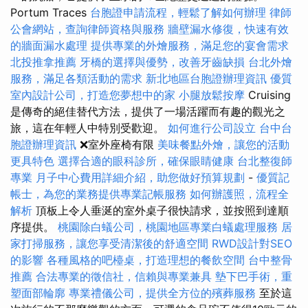
Portum Traces
台胞證申請流程，輕鬆了解如何辦理
律師
公會網站，查詢律師資格與服務
牆壁漏水修復，快速有效
的牆面漏水處理
提供專業的外燴服務，滿足您的宴會需求
北投推拿推薦
牙橋的選擇與優勢，改善牙齒缺損
台北外燴
服務，滿足各類活動的需求
新北地區台胞證辦理資訊
優質
室內設計公司，打造您夢想中的家
小腿放鬆按摩
Cruising
是傳奇的絕佳替代方法，提供了一場活躍而有趣的觀光之
旅，這在年輕人中特別受歡迎。
如何進行公司設立
台中台
胞證辦理資訊
❌室外座椅有限
美味餐點外燴，讓您的活動
更具特色
選擇合適的眼科診所，確保眼睛健康
台北整復師
專業
月子中心費用詳細介紹，助您做好預算規劃
-
優質記
帳士，為您的業務提供專業記帳服務
如何辦護照，流程全
解析
頂板上令人垂涎的室外桌子很快請求，並按照到達順
序提供。
桃園除白蟻公司，桃園地區專業白蟻處理服務
居
家打掃服務，讓您享受清潔後的舒適空間
RWD設計對SEO
的影響
各種風格的吧檯桌，打造理想的餐飲空間
台中整骨
推薦
合法專業的徵信社，信賴與專業兼具
墊下巴手術，重
塑面部輪廓
專業禮儀公司，提供全方位的殯葬服務
至於這