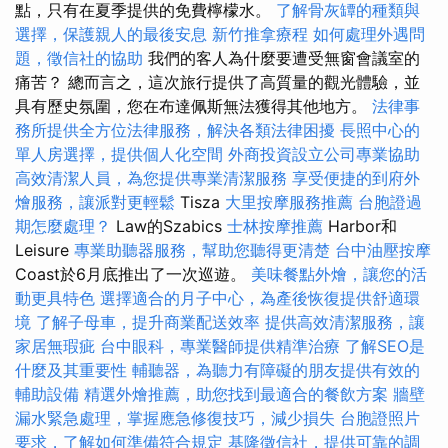
點，只有在夏季提供的免費檸檬水。
了解骨灰罈的種類與
選擇，保護親人的最後安息
新竹推拿療程
如何處理外遇問
題，徵信社的協助
我們的客人為什麼要遭受無窗會議室的
痛苦？ 總而言之，這次旅行提供了高質量的觀光體驗，並
具有歷史氛圍，您在布達佩斯無法獲得其他地方。
法律事
務所提供全方位法律服務，解決各類法律困擾
長照中心的
單人房選擇，提供個人化空間
外商投資設立公司專業協助
高效清潔人員，為您提供專業清潔服務
享受便捷的到府外
燴服務，讓派對更輕鬆
Tisza
大里按摩服務推薦
台胞證過
期怎麼處理？
Law的Szabics
士林按摩推薦
Harbor和
Leisure
專業助聽器服務，幫助您聽得更清楚
台中油壓按摩
Coast於6月底推出了一次巡遊。
美味餐點外燴，讓您的活
動更具特色
選擇適合的月子中心，為產後恢復提供舒適環
境
了解子母車，提升商業配送效率
提供高效清潔服務，讓
家居無瑕疵
台中眼科，專業醫師提供精準治療
了解SEO是
什麼及其重要性
輔聽器，為聽力有障礙的朋友提供有效的
輔助設備
精選外燴推薦，助您找到最適合的餐飲方案
牆壁
漏水緊急處理，掌握應急修復技巧，減少損失
台胞證照片
要求，了解如何準備符合規定
基隆徵信社，提供可靠的調