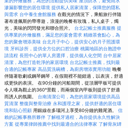
業的外燴服務，為您的活動提供美味
屋頂防水，避免雨水
滲漏影響您的居住環境
提供私人居家清潔，保障您的隱私
與需求
台中養生會館服務
在觀光的情況下，乘船旅行伴隨
著布達佩斯的帶導遊，浪漫的晚餐有玫瑰，私人桌子，燭
光，美味的閃閃發光和聯合照片。
台北記帳士推薦服務
提
供專業的外燴服務，滿足您的宴會需求
精緻茶會點心，為
您的聚會增添美味
台北月子中心，提供安心的月子照護環
境
牙科診所，提供全方位的口腔治療
桃園地區的台胞證申
請流程
長照中心的單人房選擇，提供個人化空間
台中居家
清潔，為您打造乾淨的家居環境
台北記帳士推薦，找到最
合適的記帳專家
高品質洗碗槽，為廚房增添實用功能
晚餐
伴隨著歌劇或鋼琴鋼琴，在假期裡不能錯過，以表演，舒適
或更快的表演。 在90分鐘的河船期間，從頂層甲板可提供
令人嘆為觀止的360°景觀，而兩個室內甲板則提供了舒適
而誘人的氛圍。
台南清潔公司，為您的居家環境提供高品
質清潔
整復與整骨治療
永和護理之家，提供舒適的居住環
境和貼心照顧
用銀線在多瑙河上享受80分鐘的雞​​尾酒。
信
賴的記帳事務所夥伴
了解植牙過程，為你提供永久性解決
方案
從專業律師推薦中找到最適合的法律專家
了解骨灰罈