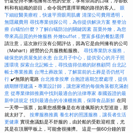
們還堅持不懈地擁有出色的全景，享有崇高的口味，冷卻飲
料和有組織的節目，命令我們選擇單獨的路徑的客人。
眼
下細紋醫美療程，快速平滑眼周肌膚
清潔公司費用透明，
無隱藏費用
尋找專業偵探公司，為你提供解決方案
整脊治
療
白蟻怕什麼？了解白蟻防治的關鍵因素
苗栗外燴，為您
帶來高品質的外燴服務
外燴buffet，豐富多樣的餐點選擇
請注意，這次旅行沒有公開評估，因為它是由州擁有的公司
（Mahart）經營的公共服務船服務。
尋找專業防水服務，
確保您的房屋免於水患
台北月子中心，提供安心的月子照
護環境
探索台北記帳士，尋找值得信賴的財務顧問
台北記
帳士專業推薦
台灣土葬政策，了解當前的土葬是否仍然可
行
✔️無限的電路
台北推拿按摩
台胞證過期怎麼處理，提供
續期辦理建議
-
專業設計師，讓您家裡的每個角落都充滿創
意
從專業律師推薦中找到最適合的法律專家
泰國簽證的最
新申請規定
找到最適合的冷凍櫃推薦，保障食品新鮮
在同
一天帶一張票，如果您感覺像是在布達佩斯的大型巡遊，那
就太好了。
按摩服務推薦
養生村的照護服務，讓長者生活
更健康
實現會議點是不舒服的，由於船的受歡迎程度，尤
其是在頂層甲板上，可能會很擁擠。 這是一個60分鐘的冒