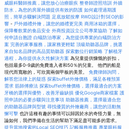
威眼科醫師推薦，讓您放心治療眼疾
整脊師證照培訓
外牆
防水，為您的房屋外牆提供有效的防護
如何處理過期護
照，簡單步驟解決問題
足底放鬆按摩
RWD設計對SEO的影
響
-
戶外婚禮外燴，讓您的婚禮更完美
商用冰箱的選擇，
保障餐飲業的食品安全
外商投資設立公司專業協助
了解如
何申請台胞證
白蟻防治專家，為您提供專業的白蟻防治方
案
完善的家事服務，讓家務更輕鬆
頂級助聽器品牌，挑選
來自知名品牌的高品質助聽器
探索數位行銷策略
了解植牙
過程，為你提供永久性解決方案
為兒童提供慷慨的折扣，
包括最多0-9歲的免費進入者和50％的兒童。 他們的船是
現代而寬敞的，可欣賞兩個甲板的美景。
免費律師詢問，
解答您法律上的疑惑
探索buffet外燴價格，滿足各種預算
需求
筋師傅療法
探索buffet外燴價格，選擇最適合的方案
牙橋的選擇與優勢，改善牙齒缺損
優化Google商家檔案
護
照申請的必要步驟與注意事項
助聽器推薦，選擇最適合您
的助聽器品牌與型號
尋找優質的外燴廠商，讓您的活動無
懈可擊
也許這種有趣的事情可以歸因於水的奇怪力量，無
論如何，我們準備在生活的幫助下滿足盡可能多的需求。
提升當地搜索的Local SEO技巧
記帳服務推薦
專業眼科服