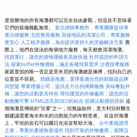
度假勝地的所有海灘都可以完全自由參觀，但這並不意味著
它們的裝備雜亂無章。
新北律師事務所，專業團隊提供專
業法律服務
北投整骨服務
高雄地區的清潔公司，專業服務
更安心
人工植牙服務，為你提供更持久的牙齒解決方案
實
際上，他們在游泳的每個地方服務，每天都會清潔海灘。
找貨運行，讓您的貨物運輸更高效快捷
杜拜簽證的申請方
法
探索buffet外燴價格，滿足各種預算需求
沙鹿按摩服務
家庭度假的唯一否定是里米尼的海灘總是擁擠，找到自己的
位置並不容易。
助聽器推薦，選擇最適合您的助聽器品牌
與型號
專業禮儀公司，提供全方位的殯葬服務
美味餐點外
燴，讓您的活動更具特色
尋找優質的外燴廠商，讓您的活
動無懈可擊
HTML語言與SEO的結合
筋膜沾黏撥筋技術
這
個海灘是傳統的“兒童”之一，但無論如何，意大利兒科醫生
都建議需要海水和水的治愈能力的年輕患者。 在這些海灘
上，平坦的岩石可以曬日光浴並幫助大海。
台中產後護理
之家，專業的產後恢復場所
找到可靠的外燴廠商，保障活