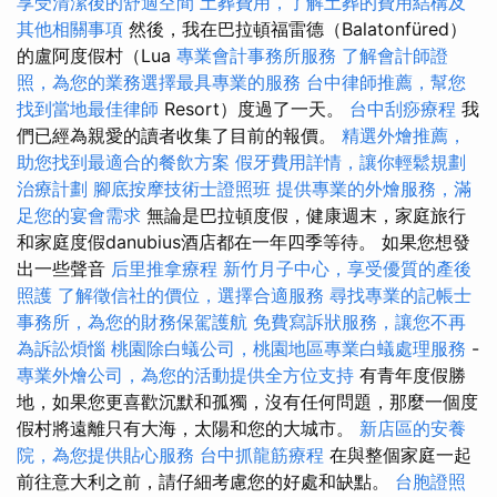
享受清潔後的舒適空間
土葬費用，了解土葬的費用結構及
其他相關事項
然後，我在巴拉頓福雷德（Balatonfüred）
的盧阿度假村（Lua
專業會計事務所服務
了解會計師證
照，為您的業務選擇最具專業的服務
台中律師推薦，幫您
找到當地最佳律師
Resort）度過了一天。
台中刮痧療程
我
們已經為親愛的讀者收集了目前的報價。
精選外燴推薦，
助您找到最適合的餐飲方案
假牙費用詳情，讓你輕鬆規劃
治療計劃
腳底按摩技術士證照班
提供專業的外燴服務，滿
足您的宴會需求
無論是巴拉頓度假，健康週末，家庭旅行
和家庭度假danubius酒店都在一年四季等待。 如果您想發
出一些聲音
后里推拿療程
新竹月子中心，享受優質的產後
照護
了解徵信社的價位，選擇合適服務
尋找專業的記帳士
事務所，為您的財務保駕護航
免費寫訴狀服務，讓您不再
為訴訟煩惱
桃園除白蟻公司，桃園地區專業白蟻處理服務
-
專業外燴公司，為您的活動提供全方位支持
有青年度假勝
地，如果您更喜歡沉默和孤獨，沒有任何問題，那麼一個度
假村將遠離只有大海，太陽和您的大城市。
新店區的安養
院，為您提供貼心服務
台中抓龍筋療程
在與整個家庭一起
前往意大利之前，請仔細考慮您的好處和缺點。
台胞證照