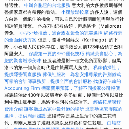
舒適性。
申辦台胞證的台北服務
意大利的大多數假期都對
整個家庭都有積極的看法。
小腿放鬆按摩
許多人說，這個
方向是一個絕佳的機會，可以自己設計假期而無需與旅行社
和調解員聯繫。 他在7世紀被佔領，但馬洛卡（Mallorca）
倖免。
小型外燴推薦，適合親友聚會的完美選擇
網路行銷
的全面解決方案
但是，隨著卡爾薩戈（​​Karthago）的下
降，小石城人民仍然存在，這導致公元前123年佔領了巴利
阿里安人。
保證第一頁的SEO優化技巧
精緻茶會點心，為
您的聚會增添美味
征服者總是對一種文化負面影響，但馬
洛卡的第一個黃金時代是由於羅馬人所致。
私家偵探社，
提供隱密調查服務
葬儀社服務，為您安排尊嚴的告別儀式
可靠的會計師事務所，提供全面的會計服務
找值得信賴的
Accounting Firm
搬家費用預算，了解不同搬家公司報價
羅馬統治於430年以破壞者的身份結束，幾個世紀後以及比
利牛斯山脈半島，馬洛卡在阿拉伯統治下。
經絡按摩課程
費用介紹
讓客廳成為家中最舒適的場所
北部地區安養院的
選擇，提供周到照護
這段時期是島上生活中的第二花時
代，摩爾人建造了灌溉系統以及橙色和杏仁栽培。
白蟻防