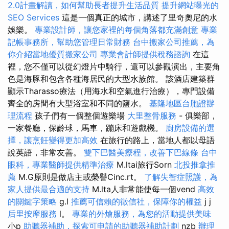
2.0計畫解讀，如何幫助長者提升生活品質
提升網站曝光的
SEO Services
這是一個真正的城市，講述了里奇奧尼的水
娛樂。
專業設計師，讓您家裡的每個角落都充滿創意
專業
記帳事務所，幫助您管理日常財務
台中搬家公司推薦，為
你介紹當地優質搬家公司
專業會計師提供稅務諮詢
在這
裡，您不僅可以從幻燈片中騎行，還可以參觀演出，主要角
色是海豚和包含各種海居民的大型水族館。 該酒店建築群
顯示Tharasso療法（用海水和空氣進行治療），專門設備
齊全的房間有大型浴室和不同的鹽水。
基隆地區台胞證辦
理流程
孩子們有一個整個遊樂場
大里整骨服務
- 俱樂部，
一家餐廳，保齡球，馬車，蹦床和遊戲機。
廚房設備的選
擇，讓烹飪變得更加高效
在旅行的路上，當地人都以母語
說英語，非常友善。
雙下巴醫美療程，改善下巴線條
台中
眼科，專業醫師提供精準治療
M.ltai旅行Sorn
北投推拿推
薦
M.G原則是做店主或榮譽Cinc.rt。
了解失智症照護，為
家人提供最合適的支持
M.lta人非常能使每一個vend
高效
的關鍵字策略
g.l
推薦可信賴的徵信社，保障你的權益
j j
后里按摩服務
l。
專業的外燴服務，為您的活動提供美味
小p
助聽器補助，探索可申請的助聽器補助計劃
nzb
辦理