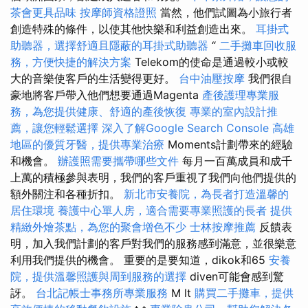
茶會更具品味
按摩師資格證照
當然，他們試圖為小旅行者
創造特殊的條件，以使其他快樂和利益創造出來。
耳掛式
助聽器，選擇舒適且隱蔽的耳掛式助聽器
“
二手攤車回收服
務，方便快捷的解決方案
Telekom的使命是通過較小或較
大的音樂使客戶的生活變得更好。
台中油壓按摩
我們很自
豪地將客戶帶入他們想要通過Magenta
產後護理專業服
務，為您提供健康、舒適的產後恢復
專業的室內設計推
薦，讓您輕鬆選擇
深入了解Google Search Console
高雄
地區的優質牙醫，提供專業治療
Moments計劃帶來的經驗
和機會。
辦護照需要攜帶哪些文件
每月一百萬成員和成千
上萬的積極參與表明，我們的客戶重視了我們向他們提供的
額外關注和各種折扣。
新北市安養院，為長者打造溫馨的
居住環境
養護中心單人房，適合需要專業照護的長者
提供
精緻外燴茶點，為您的聚會增色不少
士林按摩推薦
反饋表
明，加入我們計劃的客戶對我們的服務感到滿意，並很樂意
利用我們提供的機會。 重要的是要知道，dikok和65
安養
院，提供溫馨照護與周到服務的選擇
diven可能會感到驚
訝。
台北記帳士事務所專業服務
M lt
購買二手攤車，提供