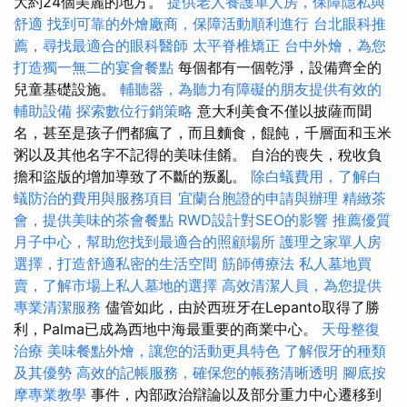
大約24個美麗的地方。
提供老人養護單人房，保障隱私與
舒適
找到可靠的外燴廠商，保障活動順利進行
台北眼科推
薦，尋找最適合的眼科醫師
太平脊椎矯正
台中外燴，為您
打造獨一無二的宴會餐點
每個都有一個乾淨，設備齊全的
兒童基礎設施。
輔聽器，為聽力有障礙的朋友提供有效的
輔助設備
探索數位行銷策略
意大利美食不僅以披薩而聞
名，甚至是孩子們都瘋了，而且麵食，餛飩，千層面和玉米
粥以及其他名字不記得的美味佳餚。 自治的喪失，稅收負
擔和盜版的增加導致了不斷的叛亂。
除白蟻費用，了解白
蟻防治的費用與服務項目
宜蘭台胞證的申請與辦理
精緻茶
會，提供美味的茶會餐點
RWD設計對SEO的影響
推薦優質
月子中心，幫助您找到最適合的照顧場所
護理之家單人房
選擇，打造舒適私密的生活空間
筋師傅療法
私人墓地買
賣，了解市場上私人墓地的選擇
高效清潔人員，為您提供
專業清潔服務
儘管如此，由於西班牙在Lepanto取得了勝
利，Palma已成為西地中海最重要的商業中心。
天母整復
治療
美味餐點外燴，讓您的活動更具特色
了解假牙的種類
及其優勢
高效的記帳服務，確保您的帳務清晰透明
腳底按
摩專業教學
事件，內部政治辯論以及部分重力中心遷移到