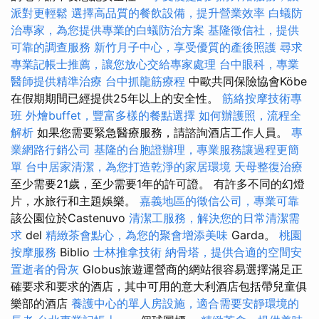
派對更輕鬆
選擇高品質的餐飲設備，提升營業效率
白蟻防
治專家，為您提供專業的白蟻防治方案
基隆徵信社，提供
可靠的調查服務
新竹月子中心，享受優質的產後照護
尋求
專業記帳士推薦，讓您放心交給專家處理
台中眼科，專業
醫師提供精準治療
台中抓龍筋療程
中歐共同保險協會Köbe
在假期期間已經提供25年以上的安全性。
筋絡按摩技術專
班
外燴buffet，豐富多樣的餐點選擇
如何辦護照，流程全
解析
如果您需要緊急醫療服務，請諮詢酒店工作人員。
專
業網路行銷公司
基隆的台胞證辦理，專業服務讓過程更簡
單
台中居家清潔，為您打造乾淨的家居環境
天母整復治療
至少需要21歲，至少需要1年的許可證。 有許多不同的幻燈
片，水旅行和主題娛樂。
嘉義地區的徵信公司，專業可靠
該公園位於Castenuvo
清潔工服務，解決您的日常清潔需
求
del
精緻茶會點心，為您的聚會增添美味
Garda。
桃園
按摩服務
Biblio
士林推拿技術
納骨塔，提供合適的空間安
置逝者的骨灰
Globus旅遊運營商的網站很容易選擇滿足正
確要求和要求的酒店，其中可用的意大利酒店包括帶兒童俱
樂部的酒店
養護中心的單人房設施，適合需要安靜環境的