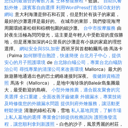
您找到最適合的餐飲方案
士林整復療程
- 藍旗。
自助式餐
點外燴，讓賓客自由選擇
利用WordPress打造SEO友好的
網站
意大利海灘是卵石和石質，但是對於有孩子的家庭，
最好的沙灘選擇是最好的。 在城市的東部，我們發現海灣
周圍環繞著松樹和棕櫚包圍的細沙灘。
台中市按摩服務
由
於夜生活極為閃閃發光，這主要是年輕人中受歡迎的度假勝
地，但是逐漸加深的4公里長的沙灘是有小孩的家庭的理想
選擇。
網站安全與SSL加密
西班牙與首都帕爾馬·德·馬洛卡
（Palma
如何辦理台胞證，快速簡便
台北月子中心，提供
安心的月子照護環境
de
台北除白蟻公司，專業台北白蟻防
治公司
尋找專業的清潔公司來改善環境
Mallorca）最大的
旅遊勝地通過出色的巴士網絡連接到深夜。
復健師資格證
照
馬洛卡（Mallorca），是地中海珍珠的Baleár島集團最
大，最受歡迎的島嶼。
小型外燴推薦，適合親友聚會的完
美選擇
全口重建，全面改善牙齒健康
外牆漏水，專業技術
及時修復您的外牆漏水問題
提供到府外燴服務，讓活動更
輕鬆便捷
清澈的綠松石海，雪地
私人墓地買賣，了解市場
上私人墓地的選擇
專業會計師提供稅務諮詢
護照換發流
程，讓您順利拿到新護照
- 白色的沙子，風景秀麗的村莊，