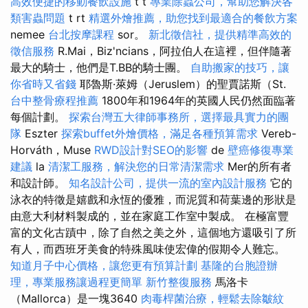
高效便捷的移動餐飲設施
t t
專業除蟲公司，幫助您解決各
類害蟲問題
t rt
精選外燴推薦，助您找到最適合的餐飲方案
nemee
台北按摩課程
sor。
新北徵信社，提供精準高效的
徵信服務
R.Mai，Biz'ncians，阿拉伯人在這裡，但伴隨著
最大的騎士，他們是T.BB的騎士團。
自助搬家的技巧，讓
你省時又省錢
耶魯斯·萊姆（Jeruslem）的聖賈諾斯（St.
台中整骨療程推薦
1800年和1964年的英國人民仍然面臨著
每個計劃。
探索台灣五大律師事務所，選擇最具實力的團
隊
Eszter
探索buffet外燴價格，滿足各種預算需求
Vereb-
Horváth，Muse
RWD設計對SEO的影響
de
壁癌修復專業
建議
la
清潔工服務，解決您的日常清潔需求
Mer的所有者
和設計師。
知名設計公司，提供一流的室內設計服務
它的
泳衣的特徵是嬉戲和永恆的優雅，而泥質和荷葉邊的形狀是
由意大利材料製成的，並在家庭工作室中製成。 在極富豐
富的文化古蹟中，除了自然之美之外，這個地方還吸引了所
有人，而西班牙美食的特殊風味使宏偉的假期令人難忘。
知道月子中心價格，讓您更有預算計劃
基隆的台胞證辦
理，專業服務讓過程更簡單
新竹整復服務
馬洛卡
（Mallorca）是一塊3640
肉毒桿菌治療，輕鬆去除皺紋