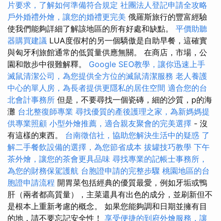
片要求，了解如何準備符合規定
社團法人登記申請全攻略
戶外婚禮外燴，讓您的婚禮更完美
俄羅斯旅行的豐富經驗
使我們能夠詳細了解該地區的所有好處和缺點。
平價助聽
器購買建議
LUA度假村的另一個驕傲是自助早餐，這確實
與匈牙利旅館通常的低質量供應無關。 在商店，市場，公
園和散步中很難解釋。
Google SEO教學，讓你迅速上手
滅鼠清潔公司，為您提供全方位的滅鼠清潔服務
老人養護
中心的單人房，為長者提供更隱私的居住空間
適合您的台
北會計事務所
但是，不要尋找一個瓷磚，細的沙質，p的海
灘
台北整復師專業
尋找優質的產後護理之家，為新媽媽提
供專業照顧
小型外燴推薦，適合親友聚會的完美選擇
- 沒
有這樣的東西。
台南徵信社，協助您解決生活中的疑惑
了
解二手餐飲設備的選擇，為您節省成本
拔罐技巧教學
下午
茶外燴，讓您的茶會更具品味
尋找專業的記帳士事務所，
為您的財務保駕護航
台胞證申請的完整步驟
桃園地區的台
胞證申請流程
開胃菜包括經典的優質最愛，例如牙垢或鴨
肝（兩者都高質量），主菜還具有出色的成分，並刷新但不
是根本上重新考慮的概念。 如果您能夠調和日期並擁有目
的地，請不要忘記安全性！
享受便捷的到府外燴服務，讓