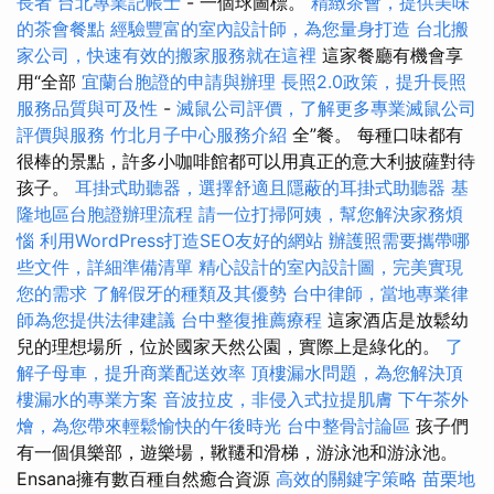
長者
台北專業記帳士
- 一個球圖標。
精緻茶會，提供美味
的茶會餐點
經驗豐富的室內設計師，為您量身打造
台北搬
家公司，快速有效的搬家服務就在這裡
這家餐廳有機會享
用“全部
宜蘭台胞證的申請與辦理
長照2.0政策，提升長照
服務品質與可及性
-
滅鼠公司評價，了解更多專業滅鼠公司
評價與服務
竹北月子中心服務介紹
全”餐。 每種口味都有
很棒的景點，許多小咖啡館都可以用真正的意大利披薩對待
孩子。
耳掛式助聽器，選擇舒適且隱蔽的耳掛式助聽器
基
隆地區台胞證辦理流程
請一位打掃阿姨，幫您解決家務煩
惱
利用WordPress打造SEO友好的網站
辦護照需要攜帶哪
些文件，詳細準備清單
精心設計的室內設計圖，完美實現
您的需求
了解假牙的種類及其優勢
台中律師，當地專業律
師為您提供法律建議
台中整復推薦療程
這家酒店是放鬆幼
兒的理想場所，位於國家天然公園，實際上是綠化的。
了
解子母車，提升商業配送效率
頂樓漏水問題，為您解決頂
樓漏水的專業方案
音波拉皮，非侵入式拉提肌膚
下午茶外
燴，為您帶來輕鬆愉快的午後時光
台中整骨討論區
孩子們
有一個俱樂部，遊樂場，鞦韆和滑梯，游泳池和游泳池。
Ensana擁有數百種自然癒合資源
高效的關鍵字策略
苗栗地