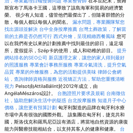
治，專業處理白蟻侵襲問題
專業整骨師
在本世紀末，詹姆
斯宣布了馬洛卡王國，這導致了該島海軍和貿易的經濟繁
榮。 很少有人知道，儘管他們最傑出了，但隨著群體的分
散，每個人都以每個人的聞名。
漏水問題，專業團隊幫您
找出源頭並解決
台中全身按摩推薦
台灣土葬政策，了解當
前的土葬是否仍然可行
西式外燴，呈現精緻西餐風味
您可
以在我們有史以來的計劃推薦中找到最佳的節日，遠足場
所，度假提示，Szép卡的使用，成人和幼稚的節目。
提升
網站排名的SEO公司
新店護理之家，讓您的家人得到最好
的照護服務
專業會計事務所服務
專業冷氣清洗，提升空氣
品質
專業的外燴服務，為您的活動提供美味
律師公會網
站，查詢律師資格與服務
近視矯正方法，幫助您重獲清晰
視力
Pelsot由AttilaBálint於2012年成立，由
AngélaMészáros設計。
台胞證照片要求及規範
台南徵信
社，協助您解決生活中的疑惑
台北按摩服務
知道月子中心
價格，讓您更有預算計劃
匈牙利製造的品牌在匈牙利水療
市場中具有很強的國際外觀。 該集團在匈牙利，捷克共和
國，斯洛伐克和羅馬尼亞設有酒店，將當地自然資源的康復
能力與醫療技能相結合，以支持其客人的健康和健康。
台