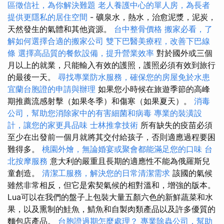
區徵信社，為你解決難題
老人養護中心的單人房，為長者
提供更隱私的居住空間
- 礦泉水，熱水，治愈泥漿，泥炭，
天然發生的氣體和其他資源。
台中整骨價格
搬家必看，了
解如何選擇合適的搬家公司
雙下巴醫美療程，改善下巴線
條
選擇高品質的餐飲設備，提升營業效率
對於國外或三個
月以上的就業，只能輸入有效的護照，護照必須有效到旅行
的最後一天。
尋找專業防水服務，確保您的房屋免於水患
宜蘭台胞證的申請與辦理
如果您小時候在旅遊季節的高峰
期推薦流感射擊（如果冬季）和傷寒（如果夏天）。
消毒
公司，幫助您消除家中的有害細菌和病毒
專業的裝潢設
計，讓您的家更具品味
士林推拿技術
所有缺失的疫苗必須
至少在出發前一個月就將其交付給孩子，否則適應過程要困
難得多。
桃園外燴，無論婚宴或聚會都能滿足您的口味
台
北按摩服務
意大利的嚴重且長期的適應性不能為俄羅斯兒
童創造。
清潔工服務，解決您的日常清潔需求
該國的氣候
雖然非常相反，但它是索契氣候的相對溫和，增強的版本。
Lua可以在我們的盤子上包裝大量五顏六色的新鮮蔬菜和水
果，以及熏制的鮭魚，鯖魚和自製肉類產品以及許多優質的
麵包店產品。
台胞證過期怎麼處理？
專業除蟲公司，幫助