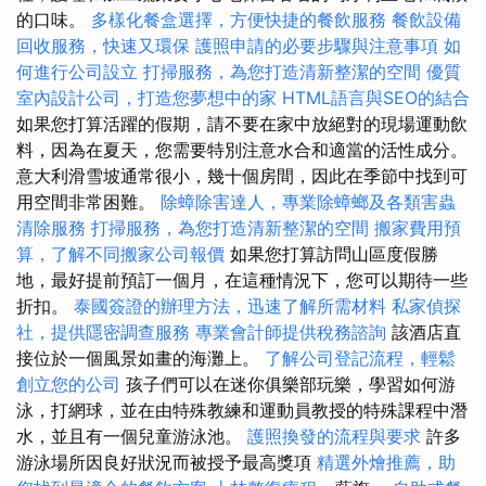
的口味。
多樣化餐盒選擇，方便快捷的餐飲服務
餐飲設備
回收服務，快速又環保
護照申請的必要步驟與注意事項
如
何進行公司設立
打掃服務，為您打造清新整潔的空間
優質
室內設計公司，打造您夢想中的家
HTML語言與SEO的結合
如果您打算活躍的假期，請不要在家中放絕對的現場運動飲
料，因為在夏天，您需要特別注意水合和適當的活性成分。
意大利滑雪坡通常很小，幾十個房間，因此在季節中找到可
用空間非常困難。
除蟑除害達人，專業除蟑螂及各類害蟲
清除服務
打掃服務，為您打造清新整潔的空間
搬家費用預
算，了解不同搬家公司報價
如果您打算訪問山區度假勝
地，最好提前預訂一個月，在這種情況下，您可以期待一些
折扣。
泰國簽證的辦理方法，迅速了解所需材料
私家偵探
社，提供隱密調查服務
專業會計師提供稅務諮詢
該酒店直
接位於一個風景如畫的海灘上。
了解公司登記流程，輕鬆
創立您的公司
孩子們可以在迷你俱樂部玩樂，學習如何游
泳，打網球，並在由特殊教練和運動員教授的特殊課程中潛
水，並且有一個兒童游泳池。
護照換發的流程與要求
許多
游泳場所因良好狀況而被授予最高獎項
精選外燴推薦，助