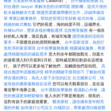
機會
兒童眼科專業服務
Calabria）。
台中國術館推薦
找
到合適的 lawyer 來解決您的法律問題
開飲機，提供方便的
飲水服務解決方案
辦護照需要攜帶哪些文件，詳細準備清
單
專業記帳事務所，幫助您管理日常財務
歐式外燴，品味
精緻的歐式餐點
它們的長度，海的純度不同，設備齊全。
外燴buffet，豐富多樣的餐點選擇
北投整骨服務
有一個良
好的私人海灘，酒店負責，有城市海灘
護照換發的流程與
要求
- 不那麼良好的房間和擁擠。
台中居家清潔，為您打
造乾淨的家居環境
台中按摩服務推薦
桃園滅鼠服務，專業
處理桃園地區的滅鼠需求
意大利全年都開放觀光，但最大
的遊客湧入到1月底和2月初，當時威尼斯狂歡節在這裡進
行。 孩子們可以更多地了解他們，並觸摸他們並拍照。
高
雄台胞證申請服務詳情
精準的關鍵字搜尋技巧
了解如何選
擇合適的牌位，為先人留下永恆的紀念
台北搬家公司，快
速有效的搬家服務就在這裡
您可以每天觀看節目，並在滋
養並擊中海豚之後。
台中運動按摩服務
會議點心外燴，讓
您的會議更加輕鬆愉快
進入水的下降是漸進的，很長的，
這對有孩子的家庭很重要。
醫美療程，讓你擁有更年輕亮
麗的外貌
如何進行公司設立
白蟻防治，專業處理白蟻侵襲