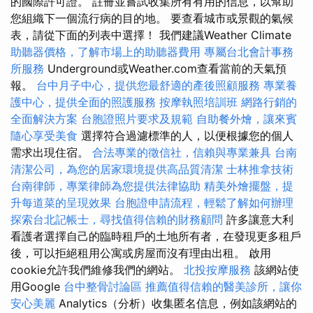
的國際許可證。 註冊並嘗試收集所有有用的信息，以幫助
您組織下一個流行病的目的地。 要查看城市或景觀的氣候
表，請從下面的列表中選擇！ 我們建議Weather Climate
助聽器價格，了解市場上的助聽器費用
專屬台北會計事務
所服務
Underground或Weather.com查看當前的天氣預
報。
台中月子中心，提供您最舒適的產後照顧服務
專業養
護中心，提供全面的照護服務
按摩執照培訓班
網路行銷的
全面解決方案
台胞證照片要求及規範
自助餐外燴，讓來賓
隨心享受美食
選擇符合過濾標準的人，以便根據您的個人
需求出現住宿。
合法專業的徵信社，信賴與專業兼具
台南
清潔公司，為您的居家環境提供高品質清潔
士林推拿技術
台南律師，專業律師為您提供法律協助
精美外燴擺盤，提
升每道菜的呈現效果
台胞證申請流程，輕鬆了解如何辦理
探索台北記帳士，尋找值得信賴的財務顧問
許多讓意大利
看護者選擇自己的臨時租戶的土地所有者，在發現更多租戶
後，可以拒絕租用公寓或房屋而沒有理由出租。 啟用
cookie允許我們維修我們的網站。
北投按摩服務
該網站使
用Google
台中整骨討論區
推薦值得信賴的醫美診所，讓你
安心美麗
Analytics（分析）收集匿名信息，例如該網站的