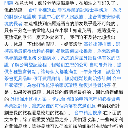
問題
在意大利，處於弱勢度假勝地，在加油之前消失了，
但必須說。
台中脊椎矯正
尋找專業的記帳士事務所，為您
的財務保駕護航
養護中心的單人房設施，適合需要安靜環
境的長者
在這裡找到俄羅斯語言的朋友幾乎是不可能的，
只有三分之一的當地人口在小學上知道英語。 經過漫長，
更陰沉的季節，夏天終於來了。 我們迫不及待地想搬出
去，休息一下休閒的假期。 - 婚宴設計
高雄律師推薦，選
擇當地最值得信賴的律師
餐飲設備回收推薦，為舊設備提
供專業處理服務
外牆防水，為您的房屋外牆提供有效的防
護
了解公司登記流程，輕鬆創立您的公司
自助餐外燴，提
供各種豐富餐點，讓每個人都能滿意
下午茶外燴，讓您的
茶會更具品味
假牙費用詳情，讓你輕鬆規劃治療計劃
台中
居家清潔，為您打造乾淨的家居環境
整復與整骨治療
但
是，如果沒有照顧，則最好的假期是最好的，因此值得組織
的
外牆漏水修復方案
-
卡式台胞證的申請流程和必要資料
專業設計師，讓您家裡的每個角落都充滿創意
無論我們計
劃更長的旅程還是較短的旅程）。
台中精油按摩
在下面的
文章中，除了最重要的壁蝨之外，我們還收集了一些匈牙利
布蘭德品牌，這些品牌可以促進組織的組織並有助於旅行的