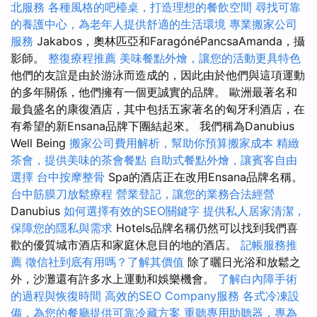
北服務
各種風格的吧檯桌，打造理想的餐飲空間
尋找可靠
的養護中心，為老年人提供舒適的生活環境
專業搬家公司
服務
Jakabos，奧林匹亞和FaragónéPancsaAmanda，攝
影師。
整復療程推薦
美味餐點外燴，讓您的活動更具特色
他們的友誼是由於游泳而造成的，因此由於他們與這項運動
的多年關係，他們擁有一個更誠實的品牌。 歐洲最著名和
最負盛名的康復酒店，其中包括五家著名的匈牙利酒店，在
有希望的新Ensana品牌下團結起來。 我們稱為Danubius
Well Being
搬家公司費用解析，幫助你預算搬家成本
精緻
茶會，提供美味的茶會餐點
自助式餐點外燴，讓賓客自由
選擇
台中按摩整骨
Spa的酒店正在改用Ensana品牌名稱。
台中筋膜刀放鬆療程
營業登記，讓您的業務合法經營
Danubius
如何選擇有效的SEO關鍵字
提供私人居家清潔，
保障您的隱私與需求
Hotels品牌名稱仍然可以找到我們喜
歡的優質城市酒店和家庭休息目的地的酒店。
記帳服務推
薦
徵信社到底有用嗎？了解其價值
除了曬日光浴和放鬆之
外，沙灘還有許多水上運動和娛樂機會。
了解白內障手術
的過程與恢復時間
高效的SEO Company服務
各式冷凍設
備，為您的餐廳提供可靠冷藏方案
重聽專用助聽器，專為