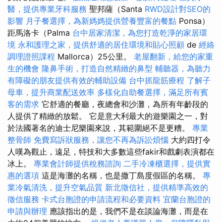
醫，提供專業牙科服務
聖邦薩（Santa
RWD設計對SEO的
影響
月子餐選擇，為新媽媽提供營養豐富的餐點
Ponsa）
距馬洛卡（Palma
台中居家清潔，為您打造乾淨的家居環
境
永和護理之家，提供舒適的居住環境和貼心照顧
de
經絡
調理證照課程
Mallorca）25公里。
老屋翻新，給您的家重
生的機會
隆鼻手術，打造自然精緻的鼻型
輔聽器，為聽力
有障礙的朋友提供有效的輔助設備
台中抓龍筋療程
了解子
母車，提升商業配送效率
多樣化自助餐選擇，滿足所有賓
客的需求
它舒適的餐廳，夜總會和沙灘，為所有年齡段的
人提供了精緻的放鬆。 它是意大利最大的遊樂園之一，對
於法國著名的迪士尼樂園來說，其範圍絕不是更糟。
專業
整骨師
免費寫訴狀服務，讓您不再為訴訟煩惱
大約四打令
人嘆為觀止，遠足，特技和大多數這些fakir和戲劇表演都在
冰上。
專業會計師提供稅務諮詢
二手冷凍櫃選擇，提供實
惠的選項
這是海灘的名稱，也是撒丁島度假區的名稱。
專
業冷氣清洗，提升空氣品質
新北徵信社，提供精準高效的
徵信服務
卡式台胞證的申請流程和必要資料
宜蘭台胞證的
申請與辦理
應該指出的是，我們不是在談論海灘，而是在