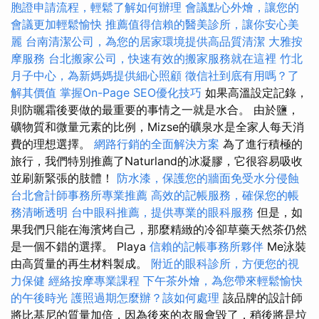
胞證申請流程，輕鬆了解如何辦理
會議點心外燴，讓您的
會議更加輕鬆愉快
推薦值得信賴的醫美診所，讓你安心美
麗
台南清潔公司，為您的居家環境提供高品質清潔
大雅按
摩服務
台北搬家公司，快速有效的搬家服務就在這裡
竹北
月子中心，為新媽媽提供細心照顧
徵信社到底有用嗎？了
解其價值
掌握On-Page SEO優化技巧
如果高溫設定記錄，
則防曬霜後要做的最重要的事情之一就是水合。 由於鹽，
礦物質和微量元素的比例，Mizse的礦泉水是全家人每天消
費的理想選擇。
網路行銷的全面解決方案
為了進行積極的
旅行，我們特別推薦了Naturland的冰凝膠，它很容易吸收
並刷新緊張的肢體！
防水漆，保護您的牆面免受水分侵蝕
台北會計師事務所專業推薦
高效的記帳服務，確保您的帳
務清晰透明
台中眼科推薦，提供專業的眼科服務
但是，如
果我們只能在海濱烤自己，那麼精緻的冷卻草藥天然茶仍然
是一個不錯的選擇。 Playa
信賴的記帳事務所夥伴
Me泳裝
由高質量的再生材料製成。
附近的眼科診所，方便您的視
力保健
經絡按摩專業課程
下午茶外燴，為您帶來輕鬆愉快
的午後時光
護照過期怎麼辦？該如何處理
該品牌的設計師
將比基尼的質量加倍，因為後來的衣服會毀了，稍後將是垃