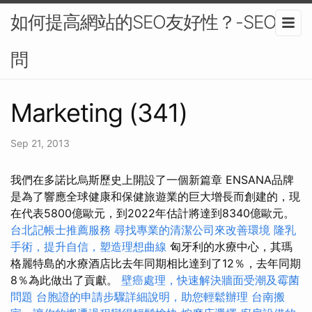
如何提高網站的SEO友好性？-SEO顧
問
Marketing (341)
Sep 21, 2013
我們在多諾比烏斯歷史上開設了一個新篇章 ENSANA品牌
是為了響應全球健康和保健旅遊業的巨大增長而創建的，現
在代表5800億歐元，到2022年估計將達到8340億歐元。
台北記帳士推薦服務
尋找專業的清潔公司來改善環境
隆乳
手術，提升自信，塑造理想曲線
匈牙利的水療中心，其瑪
格麗特島的水療酒店比去年同期相比達到了12％，去年同期
8％為此做出了貢獻。
壁癌處理，快速解決牆面受潮及霉菌
問題
台胞證的申請步驟詳細說明，助您輕鬆辦理
台南搬