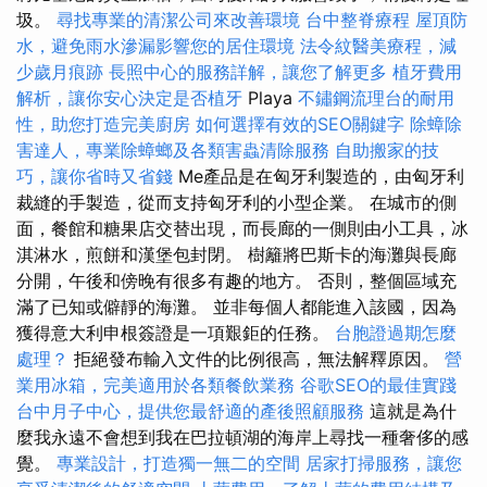
圾。
尋找專業的清潔公司來改善環境
台中整脊療程
屋頂防
水，避免雨水滲漏影響您的居住環境
法令紋醫美療程，減
少歲月痕跡
長照中心的服務詳解，讓您了解更多
植牙費用
解析，讓你安心決定是否植牙
Playa
不鏽鋼流理台的耐用
性，助您打造完美廚房
如何選擇有效的SEO關鍵字
除蟑除
害達人，專業除蟑螂及各類害蟲清除服務
自助搬家的技
巧，讓你省時又省錢
Me產品是在匈牙利製造的，由匈牙利
裁縫的手製造，從而支持匈牙利的小型企業。 在城市的側
面，餐館和糖果店交替出現，而長廊的一側則由小工具，冰
淇淋水，煎餅和漢堡包封閉。 樹籬將巴斯卡的海灘與長廊
分開，午後和傍晚有很多有趣的地方。 否則，整個區域充
滿了已知或僻靜的海灘。 並非每個人都能進入該國，因為
獲得意大利申根簽證是一項艱鉅的任務。
台胞證過期怎麼
處理？
拒絕發布輸入文件的比例很高，無法解釋原因。
營
業用冰箱，完美適用於各類餐飲業務
谷歌SEO的最佳實踐
台中月子中心，提供您最舒適的產後照顧服務
這就是為什
麼我永遠不會想到我在巴拉頓湖的海岸上尋找一種奢侈的感
覺。
專業設計，打造獨一無二的空間
居家打掃服務，讓您