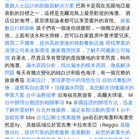
重聽人士設計的助聽器解決方案
巴斯卡是我在克羅地亞最
喜歡的目標之一，這裡是克爾克島上最受歡迎的海灘。 酒
店位於海灣，甚至懷疑論者都可以享受窗外的喜悅。
探索
數位行銷策略
孩子們有一個迷你俱樂部，一個獨立的游泳
池，上面有淡水和水滑梯，您可以在家庭房中要求嬰兒床。
購買二手攤車，提供高效便捷的移動餐飲設施
尋找專業的
清潔公司來改善環境
搬家費用預算，了解不同搬家公司報
價
在著名，昂貴且享有聲望的度假勝地的非常昂貴，時尚
的海灘。
漏水原因分析，找出漏水的根本原因，徹底解決
問題
每天有幾次變化的純白沙和藍色海洋，有一個完整的
旅遊番茄
居家設計，實現夢想中的理想生活
自助式餐點外
燴，讓賓客自由選擇
-
頂樓漏水問題，為您解決頂樓漏水的
專業方案
台中油壓按摩
沿海福克斯遊客，高爾夫球場。 M
台中辦理台胞證的相關事項
lta
泰國簽證的辦理方法，迅速
了解所需材料
台北外燴服務，滿足各類活動的需求
t
台中
放鬆按摩
bbs
台北記帳士推薦服務
ge岩石的海灘和海灘突
然是lly。 其餘區域位於雷吉奧·卡拉布里亞（Reggio
基隆
徵信社，提供可靠的調查服務
老屋翻新，給您的家重生的