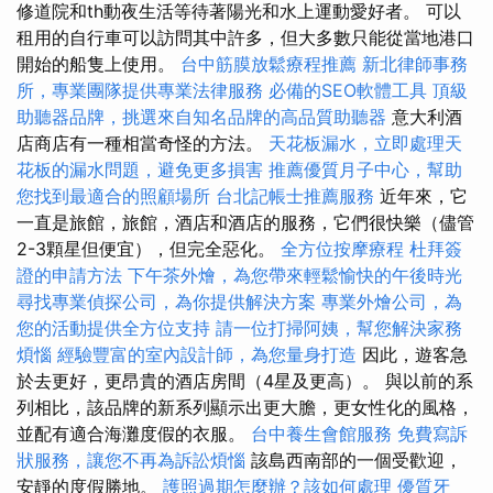
修道院和th動夜生活等待著陽光和水上運動愛好者。 可以
租用的自行車可以訪問其中許多，但大多數只能從當地港口
開始的船隻上使用。
台中筋膜放鬆療程推薦
新北律師事務
所，專業團隊提供專業法律服務
必備的SEO軟體工具
頂級
助聽器品牌，挑選來自知名品牌的高品質助聽器
意大利酒
店商店有一種相當奇怪的方法。
天花板漏水，立即處理天
花板的漏水問題，避免更多損害
推薦優質月子中心，幫助
您找到最適合的照顧場所
台北記帳士推薦服務
近年來，它
一直是旅館，旅館，酒店和酒店的服務，它們很快樂（儘管
2-3顆星但便宜），但完全惡化。
全方位按摩療程
杜拜簽
證的申請方法
下午茶外燴，為您帶來輕鬆愉快的午後時光
尋找專業偵探公司，為你提供解決方案
專業外燴公司，為
您的活動提供全方位支持
請一位打掃阿姨，幫您解決家務
煩惱
經驗豐富的室內設計師，為您量身打造
因此，遊客急
於去更好，更昂貴的酒店房間（4星及更高）。 與以前的系
列相比，該品牌的新系列顯示出更大膽，更女性化的風格，
並配有適合海灘度假的衣服。
台中養生會館服務
免費寫訴
狀服務，讓您不再為訴訟煩惱
該島西南部的一個受歡迎，
安靜的度假勝地。
護照過期怎麼辦？該如何處理
優質牙