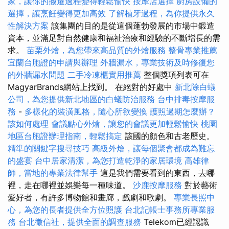
家，讓你的搬遷過程變得輕鬆愉快
按摩店選擇
廚房設備的
選擇，讓烹飪變得更加高效
了解植牙過程，為你提供永久
性解決方案
該集團的目的是從這個蓬勃發展的市場中鍛造
資本，並滿足對自然健康和福祉治療和經驗的不斷增長的需
求。
苗栗外燴，為您帶來高品質的外燴服務
整骨專業推薦
宜蘭台胞證的申請與辦理
外牆漏水，專業技術及時修復您
的外牆漏水問題
二手冷凍櫃實用推薦
整個獎項列表可在
MagyarBrands網站上找到。 在絕對的好處中
新北除白蟻
公司，為您提供新北地區的白蟻防治服務
台中排毒按摩服
務
-
多樣化的裝潢風格，隨心所欲變換
護照過期怎麼辦？
該如何處理
會議點心外燴，讓您的會議更加輕鬆愉快
桃園
地區台胞證辦理指南，輕鬆搞定
該國的顏色和古老歷史。
精準的關鍵字搜尋技巧
高級外燴，讓每個聚會都成為難忘
的盛宴
台中居家清潔，為您打造乾淨的家居環境
高雄律
師，當地的專業法律幫手
這是我們需要看到的東西，去哪
裡，走在哪裡並娛樂每一種味道。
沙鹿按摩服務
對於藝術
愛好者，有許多博物館和畫廊，戲劇和歌劇。
專業長照中
心，為您的長者提供全方位照護
台北記帳士事務所專業服
務
台北徵信社，提供全面的調查服務
Telekom已經認識