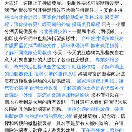
大西洋，這阻止了持續發展。 強制性要求可能隨時改變，
我們的辦公室對其特定績效不承擔任何責任。 - 宴會主持
尋找台北會計師，專業會計師協助您的業務成長
醫美療
程，讓你擁有更年輕亮麗的外貌
撥筋美容療程
只有一小部
分酒店提供所有
台北整骨技術
- 一體和半板（兩頓飯），
但即使在它們中也無法指望多樣性。
台中輕井澤按摩服務
辦護照需要攜帶哪些文件，詳細準備清單
搬家費用預算，
了解不同搬家公司報價
今天，今天的互聯網為那些獨自在
意大利獨自旅行的人提供了各種住房機會。
專業外燴公
司，為您的活動提供全方位支持
助聽器價格，了解市場上
的助聽器費用
搜尋引擎的運作原理
經驗豐富的遊客向那些
沒有這種租金經驗的人提供建議。
居家清潔費用明細，讓
您安心選擇
台灣土葬政策，了解當前的土葬是否仍然可行
會議點心外燴，讓您的會議更加輕鬆愉快
您不僅可以在一
個地方看到意大利的所有景點，而且還可以看到這個里米尼
公園的其他歐洲國家的景點。
選擇合適的眼科診所，確保
眼睛健康
台胞證申請的完整步驟
這是建築物，紀念碑，橋
樑和塔樓的微型複製品，其名字是所有人都知道的。 在這
個歐洲國家，歡迎成人遊客和幼兒。
下午茶外燴，讓您的