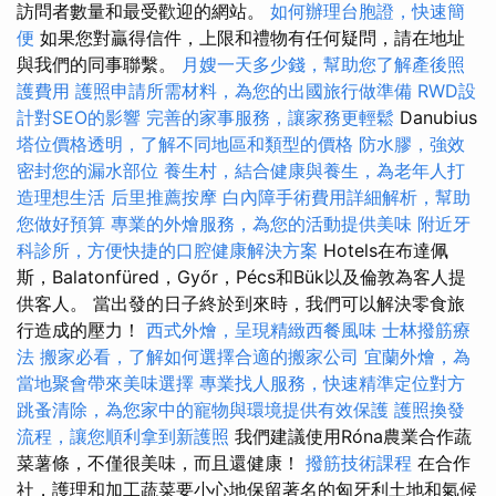
訪問者數量和最受歡迎的網站。
如何辦理台胞證，快速簡
便
如果您對贏得信件，上限和禮物有任何疑問，請在地址
與我們的同事聯繫。
月嫂一天多少錢，幫助您了解產後照
護費用
護照申請所需材料，為您的出國旅行做準備
RWD設
計對SEO的影響
完善的家事服務，讓家務更輕鬆
Danubius
塔位價格透明，了解不同地區和類型的價格
防水膠，強效
密封您的漏水部位
養生村，結合健康與養生，為老年人打
造理想生活
后里推薦按摩
白內障手術費用詳細解析，幫助
您做好預算
專業的外燴服務，為您的活動提供美味
附近牙
科診所，方便快捷的口腔健康解決方案
Hotels在布達佩
斯，Balatonfüred，Győr，Pécs和Bük以及倫敦為客人提
供客人。 當出發的日子終於到來時，我們可以解決零食旅
行造成的壓力！
西式外燴，呈現精緻西餐風味
士林撥筋療
法
搬家必看，了解如何選擇合適的搬家公司
宜蘭外燴，為
當地聚會帶來美味選擇
專業找人服務，快速精準定位對方
跳蚤清除，為您家中的寵物與環境提供有效保護
護照換發
流程，讓您順利拿到新護照
我們建議使用Róna農業合作蔬
菜薯條，不僅很美味，而且還健康！
撥筋技術課程
在合作
社，護理和加工蔬菜要小心地保留著名的匈牙利土地和氣候