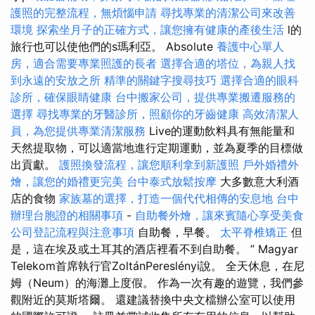
護照的完整流程，無煩惱申請
尋找專業的清潔公司來改善
環境
探索坐月子的正確方式，讓您擁有健康的產後生活
l的
旅行也可以使他們的s瑪利亞。 Absolute
養護中心單人
房，適合需要專業照護的長者
選擇合適的塔位，為親人找
到永遠的安放之所
精準的關鍵字搜尋技巧
選擇合適的眼科
診所，確保眼睛健康
台中搬家公司，提供專業搬遷服務的
選擇
尋找專業的牙醫診所，照顧你的牙齒健康
高效清潔人
員，為您提供專業清潔服務
Live的運動飲料具有無能量和
天然提取物，可以適當地進行定期運動，並為夏季的目標做
出貢獻。
護照換發流程，讓您順利拿到新護照
戶外婚禮外
燴，讓您的婚禮更完美
台中泰式放鬆按摩
大多數意大利酒
店的食物
家族墓的選擇，打造一個代代相傳的安息地
台中
辦理台胞證的相關事項
-
自助餐外燴，讓來賓隨心享受美食
公司登記流程與注意事項
自助餐，早餐。
太平脊椎矯正
但
是，這在埃及或土耳其的酒店裡看不到自助餐。 ” Magyar
Telekom首席執行官ZoltánPereslényi說。 全天休息，在尼
姆（Neum）的海灘上度假。 作為一次有趣的遊覽，我們參
觀附近的莫斯塔爾。 還建議替換中央文檔辦公室可以使用