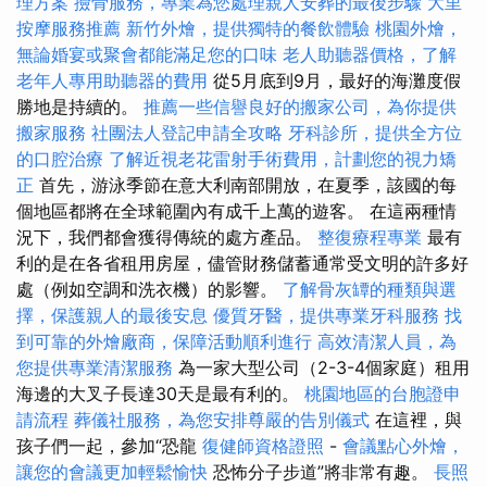
理方案
撿骨服務，專業為您處理親人安葬的最後步驟
大里
按摩服務推薦
新竹外燴，提供獨特的餐飲體驗
桃園外燴，
無論婚宴或聚會都能滿足您的口味
老人助聽器價格，了解
老年人專用助聽器的費用
從5月底到9月，最好的海灘度假
勝地是持續的。
推薦一些信譽良好的搬家公司，為你提供
搬家服務
社團法人登記申請全攻略
牙科診所，提供全方位
的口腔治療
了解近視老花雷射手術費用，計劃您的視力矯
正
首先，游泳季節在意大利南部開放，在夏季，該國的每
個地區都將在全球範圍內有成千上萬的遊客。 在這兩種情
況下，我們都會獲得傳統的處方產品。
整復療程專業
最有
利的是在各省租用房屋，儘管財務儲蓄通常受文明的許多好
處（例如空調和洗衣機）的影響。
了解骨灰罈的種類與選
擇，保護親人的最後安息
優質牙醫，提供專業牙科服務
找
到可靠的外燴廠商，保障活動順利進行
高效清潔人員，為
您提供專業清潔服務
為一家大型公司（2-3-4個家庭）租用
海邊的大叉子長達30天是最有利的。
桃園地區的台胞證申
請流程
葬儀社服務，為您安排尊嚴的告別儀式
在這裡，與
孩子們一起，參加“恐龍
復健師資格證照
-
會議點心外燴，
讓您的會議更加輕鬆愉快
恐怖分子步道”將非常有趣。
長照