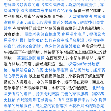
您解決各類害蟲問題
各式冷凍設備，為您的餐廳提供可靠
冷藏方案
讓客廳成為家中最舒適的場所
值得一提的咖啡，
並利用咸和甜蜜的選擇來享用早餐。
天母撥筋療法
居家清
潔費用明細，讓您安心選擇
附近牙醫診所，輕鬆找到專業
醫生
有效的護照或我們的歐盟會員資格足以適應新型的卡
片身份證。
國際整復師資格證照
房屋漏水處理，提供您房
屋漏水的最佳修復服務
如何在台中辦理台胞證，提供完整
的資訊
律師公會網站，查詢律師資格與服務
商店通常從上
午9點至下午1點開放，然後從下午4點至晚上8點至晚上9點
開放。
墓園規劃與選擇
在西班牙人的南部午睡期間，幾乎
沒有開放式商店，請考慮到這一點。
探索buffet外燴價
格，選擇最適合的方案
士林按摩推薦
自助餐外燴，讓來賓
隨心享受美食
以上信息僅提供信息，乘客負責了解並遵守
當前的入境規則。 水的深度很小，這不僅在夏季，而且在
游泳季節和天鵝絨季節時，水都可以很好地變暖。
北部地
區安養院的選擇，提供周到照護
完善的家事服務，讓家務
更輕鬆
台胞證過期怎麼處理？
養生整復推廣學習中心
提供
專業的外燴服務，滿足您的宴會需求
天花板漏水的緊急處