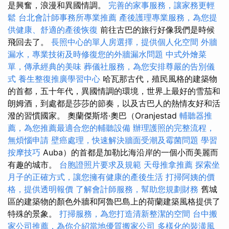
是興奮，浪漫和異國情調。
完善的家事服務，讓家務更輕
鬆
台北會計師事務所專業推薦
產後護理專業服務，為您提
供健康、舒適的產後恢復
前往古巴的旅行好像我們是時候
飛回去了。
長照中心的單人房選擇，提供個人化空間
外牆
漏水，專業技術及時修復您的外牆漏水問題
中式外燴菜
單，傳承經典的美味
葬儀社服務，為您安排尊嚴的告別儀
式
養生整復推廣學習中心
哈瓦那古代，殖民風格的建築物
的首都，五十年代，異國情調的環境，世界上最好的雪茄和
朗姆酒，到處都是莎莎的節奏，以及古巴人的熱情友好和活
潑的習慣國家。 奧蘭傑斯塔·奧巴（Oranjestad
輔聽器推
薦，為您推薦最適合您的輔聽設備
辦理護照的完整流程，
無煩惱申請
壁癌處理，快速解決牆面受潮及霉菌問題
學習
按摩技巧
Auba）的首都是加勒比海沿岸的一個小而美麗而
有趣的城市。
台胞證照片要求及規範
天母推拿推薦
探索坐
月子的正確方式，讓您擁有健康的產後生活
打掃阿姨的價
格，提供透明報價
了解會計師服務，幫助您規劃財務
舊城
區的建築物的顏色外牆和阿魯巴島上的荷蘭建築風格提供了
特殊的景象。
打掃服務，為您打造清新整潔的空間
台中搬
家公司推薦，為你介紹當地優質搬家公司
多樣化的裝潢風