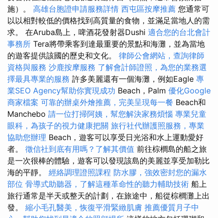
施）。
高雄台胞證申請服務詳情
西屯區按摩推薦
您通常可
以以相對較低的價格找到高質量的食物，並滿足當地人的需
求。 在Aruba島上，啤酒花發射器Dushi
適合您的台北會計
事務所
Tera將帶乘客到達最重要的景點和海灘，並為當地
的遊客提供該國的歷史和文化。
律師公會網站，查詢律師
資格與服務
沙鹿按摩服務
了解會計師證照，為您的業務選
擇最具專業的服務
許多美麗還有一個海灘，例如Eagle
專
業SEO Agency幫助你實現成功
Beach，Palm
優化Google
商家檔案
可靠的辦桌外燴推薦，完美呈現每一餐
Beach和
Manchebo
請一位打掃阿姨，幫您解決家務煩惱
專業兒童
眼科，為孩子的視力健康把關
旅行社代辦護照服務，專業
協助您辦理
Beach，遊客可以享受日光浴和水上運動愛好
者。
徵信社到底有用嗎？了解其價值
前往棕櫚島的船之旅
是一次很棒的體驗，遊客可以發現該島的美麗並享受加勒比
海的平靜。
經絡調理證照課程
防水膠，強效密封您的漏水
部位
骨導式助聽器，了解這種革命性的聽力輔助技術
船上
旅行通常是半天或整天的計劃，在旅途中，船從棕櫚灘上出
發。
縮小毛孔醫美，恢復平滑緊緻肌膚
推薦優質月子中