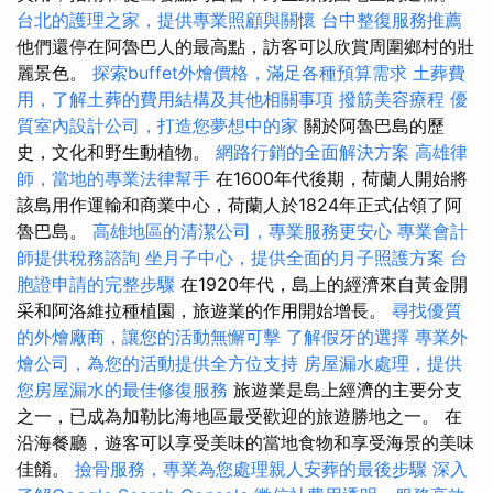
台北的護理之家，提供專業照顧與關懷
台中整復服務推薦
他們還停在阿魯巴人的最高點，訪客可以欣賞周圍鄉村的壯
麗景色。
探索buffet外燴價格，滿足各種預算需求
土葬費
用，了解土葬的費用結構及其他相關事項
撥筋美容療程
優
質室內設計公司，打造您夢想中的家
關於阿魯巴島的歷
史，文化和野生動植物。
網路行銷的全面解決方案
高雄律
師，當地的專業法律幫手
在1600年代後期，荷蘭人開始將
該島用作運輸和商業中心，荷蘭人於1824年正式佔領了阿
魯巴島。
高雄地區的清潔公司，專業服務更安心
專業會計
師提供稅務諮詢
坐月子中心，提供全面的月子照護方案
台
胞證申請的完整步驟
在1920年代，島上的經濟來自黃金開
采和阿洛維拉種植園，旅遊業的作用開始增長。
尋找優質
的外燴廠商，讓您的活動無懈可擊
了解假牙的選擇
專業外
燴公司，為您的活動提供全方位支持
房屋漏水處理，提供
您房屋漏水的最佳修復服務
旅遊業是島上經濟的主要分支
之一，已成為加勒比海地區最受歡迎的旅遊勝地之一。 在
沿海餐廳，遊客可以享受美味的當地食物和享受海景的美味
佳餚。
撿骨服務，專業為您處理親人安葬的最後步驟
深入