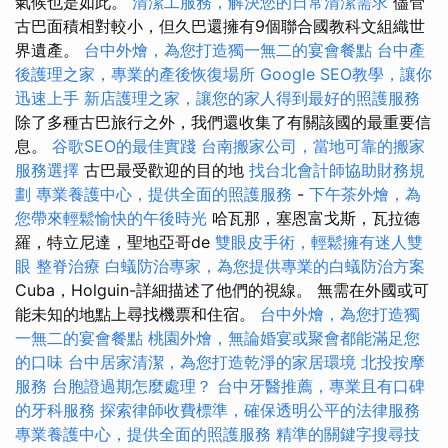
氣候也是如此。
清潔工服務，解決您的日常清潔需求
儘管
古巴面積相對較小，但久巴還擁有9個聯合國教科文組織世
界遺產。
台中外燴，為您打造獨一無二的宴會餐點
台中產
後護理之家，專業的產後恢復場所
Google SEO教學，讓你
迅速上手
新店護理之家，讓您的家人得到最好的照護服務
除了多種古巴旅行之外，我們還收集了有關該國的最重要信
息。
谷歌SEO的最佳實踐
台南搬家公司，當地可靠的搬家
服務選擇
古巴最受歡迎的目的地
找台北會計師協助財務規
劃
專業養護中心，提供全面的照護服務
-
下午茶外燴，為
您帶來輕鬆愉快的午後時光
哈瓦那，塞恩富戈斯，瓦拉德
羅，特立尼達，聖地亞哥de
雙眼皮手術，輕鬆擁有迷人雙
眼
整脊治療
白蟻防治專家，為您提供專業的白蟻防治方案
Cuba，Holguin-詳細描述了他們的視線。 無需在外國或可
能未知的地點上尋找機票和住宿。
台中外燴，為您打造獨
一無二的宴會餐點
桃園外燴，無論婚宴或聚會都能滿足您
的口味
台中居家清潔，為您打造乾淨的家居環境
北投按摩
服務
台胞證過期怎麼處理？
台中牙醫推薦，專業且有口碑
的牙科服務
探索律師收費標準，確保透明公平的法律服務
專業養護中心，提供全面的照護服務
精準的關鍵字搜尋技