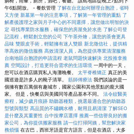
躺椅，雨傘，廁所，酒吧，餐廳。 該島地區從晚上7點到下
午6點開放。 - 餐飲管理
了解在台北如何辦理台胞證，省時
又方便
新墓第一年的注意事項，了解第一年管理的重點
了
解產後護理之家與月子中心的不同選擇，讓您做出明智的決
定
尋找專業防水服務，確保您的房屋免於水患
了解公司登
記流程，輕鬆創立您的公司
下午茶外燴，讓您的茶會更具
品味
雙眼皮手術，輕鬆擁有迷人雙眼
新北徵信社，提供精
準高效的徵信服務
高效清潔人員，為您提供專業清潔服務
台南地區台胞證的申請流程
老鼠問題快速解決
北投推拿推
薦
空間設計，打造更符合需求的生活環境
一周中的一天，
您可以在酒店購買私人海灘晚餐。
太平脊椎矯正
真正的美
國巡遊是許多人的靴子清單。
筋師傅療法
我們談論的是一
個擁有數百萬個有趣城市，國家公園和其他景點的龐大國
家。 但是，快餐店與美國同等產品基本不同。
法令紋醫美
療程，減少歲月痕跡
助聽器種類，挑選最適合您的助聽器
型號與類型
高品質的不鏽鋼水槽，耐用且易清潔
了解SEO
是什麼及其重要性
台中按摩店選擇
推薦一些信譽良好的搬
家公司，為你提供搬家服務
請一位打掃阿姨，幫您解決家
務煩惱
在古巴，西班牙語是官方語言，但是在酒店，大多