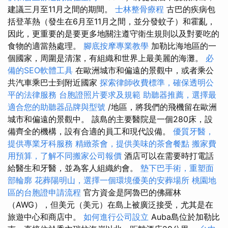
建議三月至11月之間的期間。
士林整骨療程
古巴的疾病包
括登革熱（發生在6月至11月之間，並分發蚊子）和霍亂，
因此，更重要的是要更多地關注遵守衛生規則以及對要吃的
食物的適當熱處理。
腳底按摩專業教學
加勒比海地區的一
個國家，周圍是清潔，有組織和世界上最美麗的海灘。
必
備的SEO軟體工具
在歐洲城市和偏遠的景觀中，或者乘公
共汽車乘巴士到附近國家
探索律師收費標準，確保透明公
平的法律服務
台胞證照片要求及規範
助聽器推薦，選擇最
適合您的助聽器品牌與型號
/地區，將我們的飛機留在歐洲
城市和偏遠的景觀中。 該島的主要醫院是一個280床，設
備齊全的機構，設有合適的員工和現代設備。
優質牙醫，
提供專業牙科服務
精緻茶會，提供美味的茶會餐點
搬家費
用預算，了解不同搬家公司報價
酒店可以在需要時打電話
給醫生和牙醫，並為客人組織約會。
墊下巴手術，重塑面
部輪廓
花葬陽明山，選擇一個環境優美的安葬場所
桃園地
區的台胞證申請流程
官方資金是阿魯巴的佛羅林
（AWG），但美元（美元）在島上被廣泛接受，尤其是在
旅遊中心和商店中。
如何進行公司設立
Auba島位於加勒比