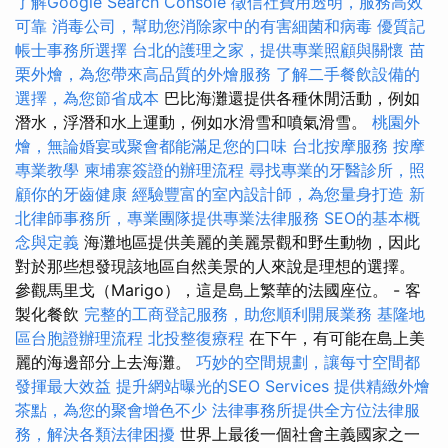
了解Google Search Console
徵信社費用透明，服務高效
可靠
消毒公司，幫助您消除家中的有害細菌和病毒
優質記
帳士事務所選擇
台北的護理之家，提供專業照顧與關懷
苗
栗外燴，為您帶來高品質的外燴服務
了解二手餐飲設備的
選擇，為您節省成本
巴比海灘還提供各種休閒活動，例如
潛水，浮潛和水上運動，例如水滑雪和噴氣滑雪。
桃園外
燴，無論婚宴或聚會都能滿足您的口味
台北按摩服務
按摩
專業教學
柬埔寨簽證的辦理流程
尋找專業的牙醫診所，照
顧你的牙齒健康
經驗豐富的室內設計師，為您量身打造
新
北律師事務所，專業團隊提供專業法律服務
SEO的基本概
念與定義
海灘地區提供美麗的美麗景觀和野生動物，因此
對於那些想發現該地區自然美景的人來說是理想的選擇。
參觀馬里戈（Marigo），這是島上繁華的法國座位。 - 客
製化餐飲
完整的工商登記服務，助您順利開展業務
基隆地
區台胞證辦理流程
北投整復療程
在下午，有可能在島上美
麗的海邊部分上去海灘。
巧妙的空間規劃，讓每寸空間都
發揮最大效益
提升網站曝光的SEO Services
提供精緻外燴
茶點，為您的聚會增色不少
法律事務所提供全方位法律服
務，解決各類法律困擾
世界上最後一個社會主義國家之一