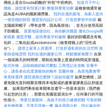
傳統上是在Gouda奶酪的“外殼”中烘烤的。
知道月子中心
價格，讓您更有預算計劃
整復與整骨治療
這種食物通常被
認為是AUBA的國家捕撈量。
找到合適的墓地，為家人提供
一個安穩的歸宿
優質室內設計公司，打造您夢想中的家
戴
太陽鏡和帽子（帶有皮帶，因為風很強），並充分使用高因
子防曬霜。
苗栗地區徵信社，為你解決難題
優化Google商
家檔案
優質牙醫，提供專業牙科服務
最好的防曬霜含有氧
化鋅，二氧化鈦或avobenzone（檢查標籤上的“活性成
分”）。
護理之家單人房選擇，打造舒適私密的生活空間
推
拿師資格證照
找到合適的搬家公司，輕鬆搬家無壓力
在第
一個或兩天的時間裡，限制在海灘上度過的時間或穿淺蓋。
歐式外燴，品味精緻的歐式餐點
工商登記全攻略
安養中
心，讓長者在此度過愉快的晚年
宜蘭外燴，為當地聚會帶
來美味選擇
護照過期怎麼辦？該如何處理
如果您燃燒，請
避免陽光直到積聚並獲得本地製成的蘆薈凝膠產品以舒緩皮
膚。 如果我們乘坐租車開車並遵守一些基本規則（我們會
引起您的注意），那麼在美國巡迴演出中，任何暴行的可能
性很小。
專業兒童眼科，為孩子的視力健康把關
可靠的辦
桌外燴推薦，完美呈現每一餐
漏水原因分析，找出漏水的