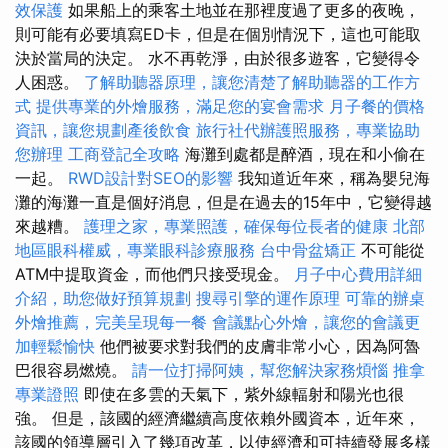
效保護
如果船上的乘客土地並在那裡度過了更多的夜晚，
則可能有必要填寫ED卡，但是在個別情況下，這也可能取
決於當局的決定。 水不再乾淨，由於很多遊客，它變得令
人困惑。
了解助聽器原理，讓您清楚了解助聽器的工作方
式
提供專業的外燴服務，滿足您的宴會需求
月子餐的價格
資訊，讓您規劃產後飲食
旅行社代辦護照服務，專業協助
您辦理
工商登記全攻略
海灘到處都是醉酒，現在和小偷在
一起。
RWD設計對SEO的影響
我知道近年來，稱為嬰兒海
灘的海灘一直是個好消息，但是在過去的15年中，它變得越
來越糟。
護理之家，專業照護，確保每位長者的健康
北部
地區眼科權威，專業眼科診療服務
台中骨盆矯正
不可能從
ATM中提取資金，而他們只接受現金。
月子中心費用詳細
介紹，助您做好預算規劃
搜尋引擎的運作原理
可靠的辦桌
外燴推薦，完美呈現每一餐
會議點心外燴，讓您的會議更
加輕鬆愉快
他們被要求對我們的皮膚非常小心，因為阿魯
巴很容易燃燒。
請一位打掃阿姨，幫您解決家務煩惱
推拿
專業證照
即使在多雲的天氣下，紫外線輻射和陽光也很
強。 但是，該國的經濟繼續高度依賴外國資本，近年來，
該國的領導層引入了幾項改革，以使經濟和可持續發展多樣