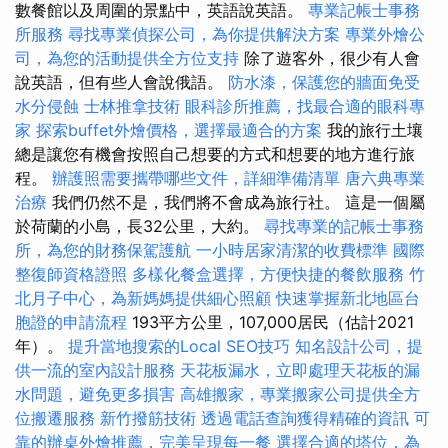
數餐館以及周圍的景點中，英語說英語。
專業記帳士事務
所服務
尋找專業偵探公司，為你提供解決方案
專業外燴公
司，為您的活動提供全方位支持
除了遊客外，很少有人會
說英語，但有些人會說俄語。
防水漆，保護您的牆面免受
水分侵蝕
士林推拿技術
眼科診所推薦，找最合適的眼科專
家
探索buffet外燴價格，選擇最適合的方案
我的旅行土壤
總是讓您有機會按照自己想要的方式和想要的地方進行旅
程。
辦護照需要攜帶哪些文件，詳細準備清單
唐六典專業
治療
我們仍然不是，我們將不會成為旅行社。 這是一個屬
於荷蘭的小島，長32公里，大約。
尋找專業的記帳士事務
所，為您的財務保駕護航
一小時居家清潔的收費標準
國際
整復師資格證照
多樣化餐盒選擇，方便快捷的餐飲服務
竹
北月子中心，為新媽媽提供細心照顧
快速掌握新北地區台
胞證的申請流程
193平方公里，107,000居民（估計2021
年）。
提升當地搜索的Local SEO技巧
知名設計公司，提
供一流的室內設計服務
天花板漏水，立即處理天花板的漏
水問題，避免更多損害
高雄搬家，專業搬家公司提供全方
位搬遷服務
新竹撥筋技術
透過電話查詢獲得精確的資訊
可
靠的辦桌外燴推薦，完美呈現每一餐
選擇合適的塔位，為