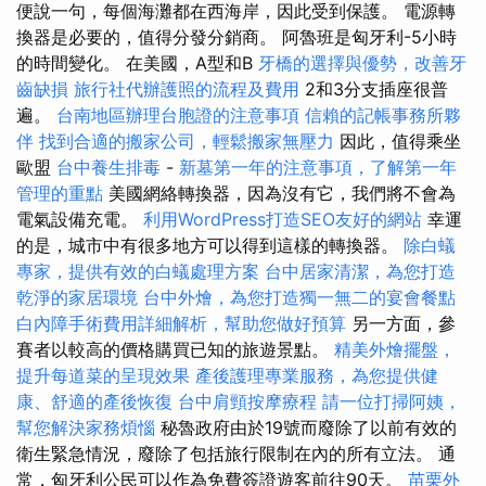
便說一句，每個海灘都在西海岸，因此受到保護。 電源轉
換器是必要的，值得分發分銷商。 阿魯班是匈牙利-5小時
的時間變化。 在美國，A型和B
牙橋的選擇與優勢，改善牙
齒缺損
旅行社代辦護照的流程及費用
2和3分支插座很普
遍。
台南地區辦理台胞證的注意事項
信賴的記帳事務所夥
伴
找到合適的搬家公司，輕鬆搬家無壓力
因此，值得乘坐
歐盟
台中養生排毒
-
新墓第一年的注意事項，了解第一年
管理的重點
美國網絡轉換器，因為沒有它，我們將不會為
電氣設備充電。
利用WordPress打造SEO友好的網站
幸運
的是，城市中有很多地方可以得到這樣的轉換器。
除白蟻
專家，提供有效的白蟻處理方案
台中居家清潔，為您打造
乾淨的家居環境
台中外燴，為您打造獨一無二的宴會餐點
白內障手術費用詳細解析，幫助您做好預算
另一方面，參
賽者以較高的價格購買已知的旅遊景點。
精美外燴擺盤，
提升每道菜的呈現效果
產後護理專業服務，為您提供健
康、舒適的產後恢復
台中肩頸按摩療程
請一位打掃阿姨，
幫您解決家務煩惱
秘魯政府由於19號而廢除了以前有效的
衛生緊急情況，廢除了包括旅行限制在內的所有立法。 通
常，匈牙利公民可以作為免費簽證遊客前往90天。
苗栗外