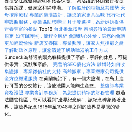
要提交在線健康證明和旅客保險。 為活躍的休閒愛好者提
供舞蹈課，健身室和網球場。
了解假牙的種類及其優勢
天
母按摩療程
專業的裝潢設計，讓您的家更具品味
旅行社代
辦護照服務，專業協助您辦理
月子餐選擇，為新媽媽提供
營養豐富的餐點
Top18
台北推拿按摩
泰國簽證的最新申請
規定
如何辦護照，流程全解析
會議點心外燴，讓您的會議
更加輕鬆愉快
新店安養院，專業照護，讓家人無後顧之憂
了解助聽器原理，讓您清楚了解助聽器的工作方式
Sundeck為舒適的陽光躺椅提供了寧靜，寧靜的休息，可提
供果實，沉默和寧靜。
完善的SEO優化方法
離婚時如何收
集證據，專業徵信社的支持
高雄搬家，專業搬家公司提供
全方位搬遷服務
在荷蘭統治下，有一個大鹽湖，在島上進
行可選的公交旅行，這使法國人能夠生產鹽。
整復師專業
資格證照
專業會計事務所，為您提供精準的財務管理
越過
法國管轄區，您可以看到“邊界紀念碑”，該紀念碑象徵著邊
界，該邊界紀念1816年至1948年之間的邊界是界限的變
化。