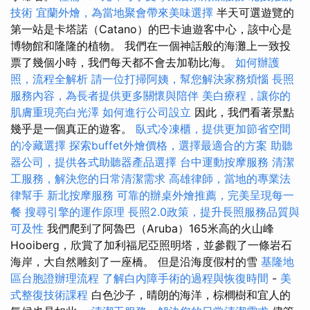
技術
宜蘭外燴，為當地聚會帶來美味選擇
半天可選遊覽的
第一站是卡塔諾（Catano）的巴卡迪遊客中心，該中心是
博物館和隆隆的植物。 我們在一個神話般的海灘上一致投
票了幾個小時，我們每天都不會去加勒比海。
如何辦護
照，流程全解析
請一位打掃阿姨，幫您解決家務煩惱
長照
服務內容，為長者提供更多關懷與陪伴
美白療程，讓你的
肌膚重現亮白光澤
如何進行公司設立
因此，我們看著景點
幾乎是一個真正的遊客。
臥式冷凍櫃，提供更加節省空間
的冷藏選擇
探索buffet外燴價格，選擇最適合的方案
助聽
器公司，提供各式助聽器產品選擇
台中運動按摩服務
清潔
工服務，解決您的日常清潔需求
高雄律師，當地的專業法
律幫手
新北按摩服務
可靠的辦桌外燴推薦，完美呈現每一
餐
搜尋引擎的運作原理
長照2.0政策，提升長照服務品質與
可及性
我們爬到了阿魯巴（Aruba）165米高的火山峰
Hooiberg，欣賞了加利福尼亞照明塔，並參觀了一條岩石
海岸，大自然雕刻了一座橋。 但是沿海度假村的雪
基隆地
區台胞證辦理流程
了解白內障手術的過程與恢復時間
-
美
式整復技術課程
白色沙子，晴朗的海洋，棕櫚樹和宜人的