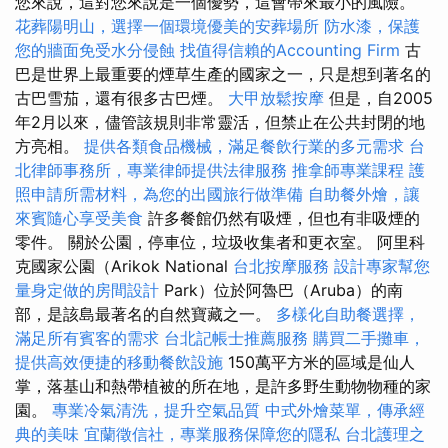
您來說，這對您來說是一個優勢，這會帶來最小的風險。
花葬陽明山，選擇一個環境優美的安葬場所
防水漆，保護
您的牆面免受水分侵蝕
找值得信賴的Accounting Firm
古
巴是世界上最重要的煙草生產的國家之一，只是想到著名的
古巴雪茄，還有很多古巴煙。
大甲放鬆按摩
但是，自2005
年2月以來，儘管該規則非常靈活，但禁止在公共封閉的地
方亮相。
提供各類食品機械，滿足餐飲行業的多元需求
台
北律師事務所，專業律師提供法律服務
推拿師專業課程
護
照申請所需材料，為您的出國旅行做準備
自助餐外燴，讓
來賓隨心享受美食
許多餐館仍然有吸煙，但也有非吸煙的
零件。 關於公園，停車位，垃圾收集者和更衣室。 阿里科
克國家公園（Arikok National
台北按摩服務
設計專家幫您
量身定做的房間設計
Park）位於阿魯巴（Aruba）的南
部，是該島最著名的自然寶藏之一。
多樣化自助餐選擇，
滿足所有賓客的需求
台北記帳士推薦服務
購買二手攤車，
提供高效便捷的移動餐飲設施
150萬平方米的區域是仙人
掌，落基山和熱帶植被的所在地，是許多野生動物物種的家
園。
專業冷氣清洗，提升空氣品質
中式外燴菜單，傳承經
典的美味
宜蘭徵信社，專業服務保障您的隱私
台北護理之