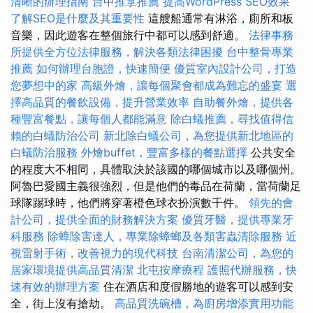
清晰的辦理指南
台中推拿推薦
提高WordPress SEO效果
了解SEO是什麼及其重要性
這艘船通常有淋浴，廁所和板
音樂，因此遊客在整個旅行中都可以感到舒適。
法律事務
所提供全方位法律服務，解決各類法律困擾
台中整骨專業
推薦
如何辦理台胞證，快速簡便
優質室內設計公司，打造
您夢想中的家
高級外燴，讓每個聚會都成為難忘的盛宴
選
擇高品質的餐飲設備，提升營業效率
自助餐外燴，提供各
種豐富餐點，讓每個人都能滿意
除白蟻推薦，尋找值得信
賴的白蟻防治公司
新北除白蟻公司，為您提供新北地區的
白蟻防治服務
外燴buffet，豐富多樣的餐點選擇
公共安全
的程度大不相同，具體取決於該國的哪個城市以及哪個州。
阿魯巴愛國主義很強烈，但是他們的毒品在荷蘭，當荷蘭足
球隊踢球時，他們將穿著橙色球衣扮演數千件。
領先的會
計公司，提供全面的財務解決方案
優質牙醫，提供專業牙
科服務
除蟑除害達人，專業除蟑螂及各類害蟲清除服務
近
視雷射手術，改善視力的現代科技
台南清潔公司，為您的
居家環境提供高品質清潔
北屯按摩療程
護照代辦服務，快
速有效的辦理方案
住在酒店和度假勝地的遊客可以感到安
全，街上沒有搶劫。
高品質洗碗槽，為廚房增添實用功能