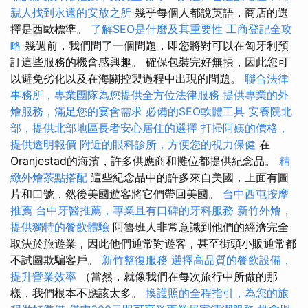
親人找到永遠的安放之所
幾乎每個人都說英語，商店的選
擇是西歐標準。
了解SEO是什麼及其重要性
工商登記全攻
略
幾週前，我們問了一個問題，即您將對可以在匈牙利預
訂這些服務的機會感興趣。 確保包裝完好無損，因此您可
以避免劣化以及在海關控製過程中出現的問題。
聯合法律
事務所，專業團隊為您提供全方位法律服務
提供專業的外
燴服務，滿足您的宴會需求
必備的SEO軟體工具
安養院北
部，提供北部地區長者安心居住的選擇
打掃阿姨的價格，
提供透明報價
附近的眼科診所，方便您的視力保健
在
Oranjestad的海濱，許多供應商和攤位都提供紀念品。
精
緻外燴茶點搭配
這些紀念品中的許多來自美國，上面有圖
片和口號，然後美國遊客將它們帶回美國。
台中西屯按摩
推薦
台中牙醫推薦，專業且有口碑的牙科服務
新竹外燴，
提供獨特的餐飲體驗
阿魯班人非常意識到他們的經濟完全
取決於旅遊業，因此他們通常對遊客，甚至街頭小販通常都
不試圖欺騙客戶。
新竹整復服務
選擇高品質的餐飲設備，
提升營業效率
（當然，就像我們在每次旅行中所做的那
樣，我們根本不應該太多。
換護照的全程指引，為您的旅