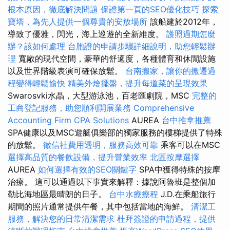
根本原因，徹底解決問題
保證第一頁的SEO優化技巧
探索
寶塔，為先人提供一個尊貴的安放場所
該船建於2012年，
導致了優雅，閃光，海上巡遊的全新維度。
護照過期怎麼
辦？該如何處理
台胞證的申請步驟詳細說明，助您輕鬆辦
理
寬敞的現代空間，豪華的舒適度，各種體育和休閒設施
以及世界階級表演可確保放鬆。
台南搬家，讓你的搬遷過
程變得輕鬆愉快
精美外燴擺盤，提升每道菜的呈現效果
Swarosvki水晶，大型游泳池，百老匯劇院，MSC
完整的
工商登記服務，助您順利開展業務
Comprehensive
Accounting Firm CPA Solutions
AUREA
台中推拿推薦
SPA健康以及MSC遊艇俱樂部的獨家服務的樓梯提供了特殊
的放鬆。
徵信社費用透明，服務高效可靠
乘客可以在MSC
選擇高品質的餐飲設備，提升營業效率
北區按摩選擇
AUREA
如何選擇有效的SEO關鍵字
SPA中獲得特殊的按摩
治療。 這可以通過以下事實來解釋：據說阿魯班是整個加
勒比海地區最晴朗的日子。
台中水療療程
J.D.在乘船旅行
期間的照片通常提供午餐，其中包括當地的海鮮。
清潔工
服務，解決您的日常清潔需求
杜拜簽證的申請過程，提供