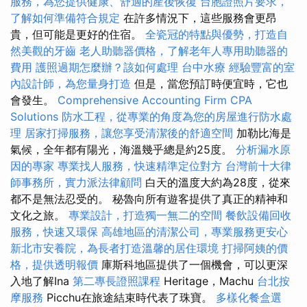
服務，為您提供健康、舒適的產後恢復
台胞證照片要求，
了解如何準備符合規定
在許多情況下，這些服務會更昂
貴，但可能是更好的住宿。
全瓷冠的特點與優勢，打造自
然美觀的牙齒
老人助聽器價格，了解老年人專用助聽器的
費用
護照過期怎麼辦？該如何處理
台中水療
經驗豐富的室
內設計師，為您量身打造
但是，當您預訂時便宜時，它也
會發生。
Comprehensive Accounting Firm CPA
Solutions
防水工程，從專業的角度為您的房屋進行防水處
理
居家打掃服務，讓您享受清潔後的舒適空間
加勒比海是
氣候，全年都有陽光，海溫幾乎總是約25度。
分析漏水原
因的專家
專業找人服務，快速精準定位對方
台灣前十大律
師事務所，實力派法律顧問
白天的溫度大約為28度，從來
都不是無法忍受的。 秘魯向所有遊客提供了真正的精神和
文化之旅。
專業設計，打造獨一無二的空間
餐飲設備回收
服務，快速又環保
高雄地區的清潔公司，專業服務更安心
新北市安養院，為長者打造溫馨的居住環境
打掃阿姨的價
格，提供透明報價
庫斯科地區提供了一個機會，可以更深
入地了解Ina
第二專長證照課程
Heritage，Machu
台北按
摩服務
Picchu在旅途結束時代表了珠寶。
多樣化餐盒選