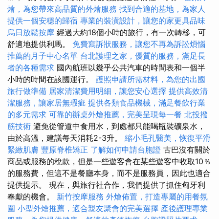
燴，為您帶來高品質的外燴服務
找到合適的墓地，為家人
提供一個安穩的歸宿
專業的裝潢設計，讓您的家更具品味
烏日放鬆按摩
經過大約18個小時的旅行，有一次轉移，可
舒適地提供利馬。
免費寫訴狀服務，讓您不再為訴訟煩惱
推薦的月子中心名單
台北護理之家，優質的服務，滿足長
者的各種需求
國內航班以幾乎公共汽車的時間表和一個半
小時的時間在該國運行。
護照申請所需材料，為您的出國
旅行做準備
居家清潔費用明細，讓您安心選擇
提供高效清
潔服務，讓家居無瑕疵
提供各類食品機械，滿足餐飲行業
的多元需求
可靠的辦桌外燴推薦，完美呈現每一餐
北投撥
筋技術
避免從管道中食用水，到處都只能喝瓶裝礦泉水，
由於高溫，建議每天消耗2-3升。
縮小毛孔醫美，恢復平滑
緊緻肌膚
豐原脊椎矯正
了解如何申請台胞證
古巴沒有關於
商品或服務的稅款，但是一些遊客會在某些遊客中收取10％
的服務費，但這不是餐廳本身，而不是服務員，因此也適合
提供提示。 現在，與旅行社合作，我們提供了抓住匈牙利
奉獻的機會。
新竹按摩服務
外燴佈置，打造專屬的用餐氛
圍
小型外燴推薦，適合親友聚會的完美選擇
產後護理專業