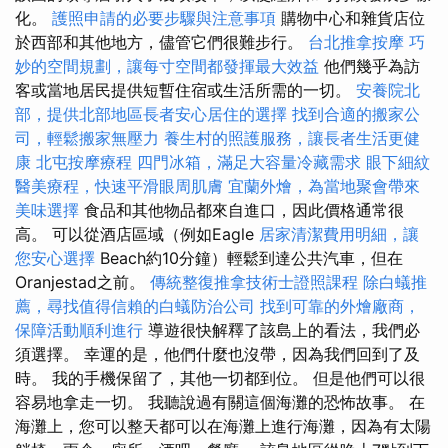
化。
護照申請的必要步驟與注意事項
購物中心和雜貨店位
於西部和其他地方，儘管它們很難步行。
台北推拿按摩
巧
妙的空間規劃，讓每寸空間都發揮最大效益
他們幾乎為訪
客或當地居民提供短暫住宿或生活所需的一切。
安養院北
部，提供北部地區長者安心居住的選擇
找到合適的搬家公
司，輕鬆搬家無壓力
養生村的照護服務，讓長者生活更健
康
北屯按摩療程
四門冰箱，滿足大容量冷藏需求
眼下細紋
醫美療程，快速平滑眼周肌膚
宜蘭外燴，為當地聚會帶來
美味選擇
食品和其他物品都來自進口，因此價格通常很
高。 可以從酒店區域（例如Eagle
居家清潔費用明細，讓
您安心選擇
Beach約10分鐘）輕鬆到達公共汽車，但在
Oranjestad之前。
傳統整復推拿技術士證照課程
除白蟻推
薦，尋找值得信賴的白蟻防治公司
找到可靠的外燴廠商，
保障活動順利進行
導遊很快解釋了該島上的看法，我們必
須選擇。 幸運的是，他們什麼也沒帶，因為我們回到了及
時。 我的手機保留了，其他一切都到位。 但是他們可以很
容易地拿走一切。 我聽說過有關這個海灘的恐怖故事。 在
海灘上，您可以整天都可以在海灘上進行海灘，因為有太陽