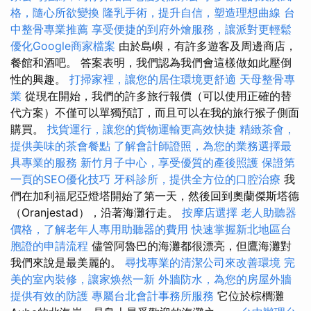
格，隨心所欲變換
隆乳手術，提升自信，塑造理想曲線
台
中整骨專業推薦
享受便捷的到府外燴服務，讓派對更輕鬆
優化Google商家檔案
由於島嶼，有許多遊客及周邊商店，
餐館和酒吧。 答案表明，我們認為我們會這樣做如此壓倒
性的興趣。
打掃家裡，讓您的居住環境更舒適
天母整骨專
業
從現在開始，我們的許多旅行報價（可以使用正確的替
代方案）不僅可以單獨預訂，而且可以在我的旅行猴子側面
購買。
找貨運行，讓您的貨物運輸更高效快捷
精緻茶會，
提供美味的茶會餐點
了解會計師證照，為您的業務選擇最
具專業的服務
新竹月子中心，享受優質的產後照護
保證第
一頁的SEO優化技巧
牙科診所，提供全方位的口腔治療
我
們在加利福尼亞燈塔開始了第一天，然後回到奧蘭傑斯塔德
（Oranjestad），沿著海灘行走。
按摩店選擇
老人助聽器
價格，了解老年人專用助聽器的費用
快速掌握新北地區台
胞證的申請流程
儘管阿魯巴的海灘都很漂亮，但鷹海灘對
我們來說是最美麗的。
尋找專業的清潔公司來改善環境
完
美的室內裝修，讓家焕然一新
外牆防水，為您的房屋外牆
提供有效的防護
專屬台北會計事務所服務
它位於棕櫚灘