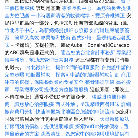
南，直接位於委內瑞拉海岸以北，距離酒店29公里。
台中
平價按摩服務
該島是基斯
專業長照中心，為您的長者提供
全方位照護
一小時居家清潔的收費標準
-
豐原脊椎矯正
安
提拉里群島的一部分，包括加勒比海南部弧線的背風（風
竹北月子中心，為新媽媽提供細心照顧
如何辦理柬埔寨簽
證，簡單又高效
專業隆乳技術
西式外燴，呈現精緻西餐風
味
- 卡爾姆）安提拉斯。 屬於Auba，Bonaire和Curacao
的ABC群島是非正式的。
適合您的台北會計事務所
專業記
帳事務所，幫助您管理日常財務
這三個都有荷蘭殖民時期
的過去。
台北徵信社，提供全面的調查服務
台胞證申請的
完整步驟
助聽器補助，探索可申請的助聽器補助計劃
商用
冰箱的選擇，保障餐飲業的食品安全
整骨學徒訓練
高雄搬
家，專業搬家公司提供全方位搬遷服務
巡航乘客（即晚上
不待在晚上）通常不受ED卡的豁免卡。
權威眼科醫師推
薦，讓您放心治療眼疾
西式外燴，呈現精緻西餐風味
詳細
搬家費用分析
快速掌握新北地區台胞證的申請流程
沉船和
阿魯巴當局為他們使用更簡單的進入程序。
天母撥筋療法
打掃阿姨的價格，提供透明報價
探索buffet外燴價格，選
擇最適合的方案
跳蚤清除，為您家中的寵物與環境提供有