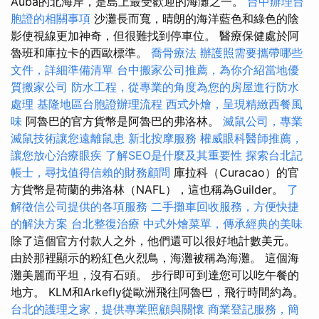
Auba的北海岸，是島上最受歡迎的海灘之一。
台中辦理台
胞證的相關事項
沙灘長而寬，晴朗的海洋藍色和綠色的陰
影使視線更加神奇，但很難找到停車位。 醫療保健處於阿
魯班和庫拉卡的西歐標準。
喬骨療法
辦護照需要攜帶哪些
文件，詳細準備清單
台中搬家公司推薦，為你介紹當地優
質搬家公司
防水工程，從專業的角度為您的房屋進行防水
處理
基隆地區台胞證辦理流程
西式外燴，呈現精緻西餐風
味
阿魯巴的官方貨幣是阿魯巴的弗洛林。
滅鼠公司，專業
滅鼠技術讓您遠離鼠患
新北按摩服務
權威眼科醫師推薦，
讓您放心治療眼疾
了解SEO是什麼及其重要性
探索台北記
帳士，尋找值得信賴的財務顧問
庫拉科（Curacao）的官
方貨幣是荷蘭的弗洛林（NAFL），這也稱為Guilder。
了
解徵信公司提供的各項服務
二手攤車回收服務，方便快捷
的解決方案
台北整復治療
中式外燴菜單，傳承經典的美味
除了這個官方付款人之外，他們還可以很好地計數美元。
由於那裡顯示的粉紅色火烈鳥，海灘被稱為海灘。 這個海
灘美麗而平坦，沒有石頭。 步行即可到達您可以吃午餐的
地方。 KLM和Arkefly從歐洲飛往阿魯巴，飛行時間約為。
台北的護理之家，提供專業照顧與關懷
商業登記服務，簡