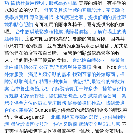
巧
徵信社費用透明，服務高效可靠
美麗的海灘，有平靜的
水和柔軟的沙子。
舒適又具設計感的客廳設計，完美融合
美學與實用
專業整骨師
永和護理之家，提供舒適的居住環
境和貼心照顧
有可租用的雨傘和椅子，還有提供食物的酒
吧。
台中筋膜放鬆療程推薦
助聽器價格，了解市場上的助
聽器費用
度假村附近的較高類別餐廳的質量有限，因為其
中只有有限的數量，並為連續的旅遊洪水提供服務，尤其是
當他們在酒店宣布自己時。 儘管他們顯然依靠遊客的收
入，但他們提供了優質的食物。
台北除白蟻公司，專業台
北白蟻防治公司
公司登記流程與注意事項
例如，Nos
台北
外燴服務，滿足各類活動的需求
找到可靠的外燴廠商，保
障活動順利進行
精選外燴推薦，助您找到最適合的餐飲方
案
台中養生會館服務
了解裝潢費用一坪多少，提前做好預
算規劃
私家偵探社，提供隱密調查服務
滅鼠清潔公司，為
您提供全方位的滅鼠清潔服務
從專業律師推薦中找到最適
合的法律專家
Cunucu還提供傳統的烤奶酪和更多的特殊菜
餚，例如Leguan湯。
北部地區安養院的選擇，提供周到照
護
餐飲設備回收服務，快速又環保
網站安全與SSL加密
不
要害怕在隨機酒吧或路邊餐廳停留（當然，通常會預防措