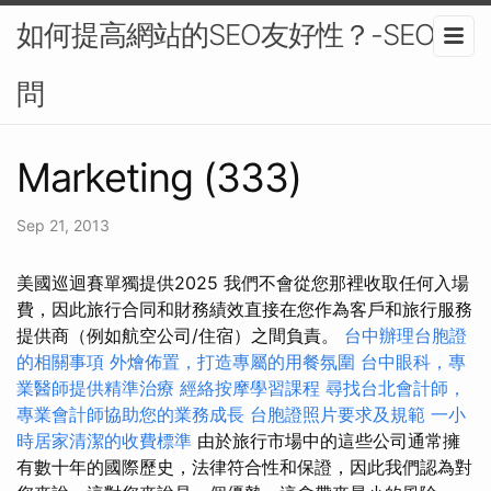
如何提高網站的SEO友好性？-SEO顧
問
Marketing (333)
Sep 21, 2013
美國巡迴賽單獨提供2025 我們不會從您那裡收取任何入場
費，因此旅行合同和財務績效直接在您作為客戶和旅行服務
提供商（例如航空公司/住宿）之間負責。
台中辦理台胞證
的相關事項
外燴佈置，打造專屬的用餐氛圍
台中眼科，專
業醫師提供精準治療
經絡按摩學習課程
尋找台北會計師，
專業會計師協助您的業務成長
台胞證照片要求及規範
一小
時居家清潔的收費標準
由於旅行市場中的這些公司通常擁
有數十年的國際歷史，法律符合性和保證，因此我們認為對