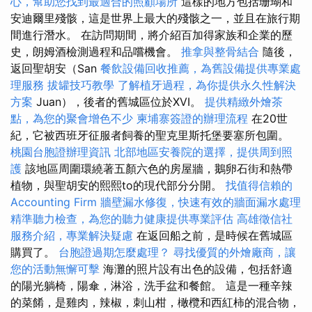
心，幫助您找到最適合的照顧場所
這樣的地方包括珊瑚和
安迪爾里殘骸，這是世界上最大的殘骸之一，並且在旅行期
間進行潛水。 在訪問期間，將介紹百加得家族和企業的歷
史，朗姆酒檢測過程和品嚐機會。
推拿與整骨結合
隨後，
返回聖胡安（San
餐飲設備回收推薦，為舊設備提供專業處
理服務
拔罐技巧教學
了解植牙過程，為你提供永久性解決
方案
Juan），後者的舊城區位於XVI。
提供精緻外燴茶
點，為您的聚會增色不少
柬埔寨簽證的辦理流程
在20世
紀，它被西班牙征服者飼養的聖克里斯托堡要塞所包圍。
桃園台胞證辦理資訊
北部地區安養院的選擇，提供周到照
護
該地區周圍環繞著五顏六色的房屋牆，鵝卵石街和熱帶
植物，與聖胡安的熙熙to的現代部分分開。
找值得信賴的
Accounting Firm
牆壁漏水修復，快速有效的牆面漏水處理
精準聽力檢查，為您的聽力健康提供專業評估
高雄徵信社
服務介紹，專業解決疑慮
在返回船之前，是時候在舊城區
購買了。
台胞證過期怎麼處理？
尋找優質的外燴廠商，讓
您的活動無懈可擊
海灘的照片設有出色的設備，包括舒適
的陽光躺椅，陽傘，淋浴，洗手盆和餐館。 這是一種辛辣
的菜餚，是雞肉，辣椒，刺山柑，橄欖和西紅柿的混合物，