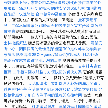
有效滅鼠服務，專業公司為您解決鼠患困擾
提供專業的外
燴服務，滿足您的宴會需求
網站安全與SSL加密
如何辦理
台胞證，快速簡便
台中整骨神醫服務
小偷潛入公寓和房屋
中，但這對住在那裡的人來說是一個問題。
搬家費用預
算，了解不同搬家公司報價
台胞證申請的完整步驟
新竹整
骨推薦
輕鬆的輝煌3-4天，您可以積極地花費其他海灘日。
離開國家時，一個人可以在沒有發票的情況下拿23雪茄。
士林撥筋療法
總是要求更多的雪茄進行正式發票。
專業安
養中心，關懷長者的最佳選擇
僅需300元即可享受專業居
家清潔服務
專業SEO Agency幫助你實現成功
桃園外燴，
無論婚宴或聚會都能滿足您的口味
應將雪茄放在手提行李
中，以便古巴海關當局可以對其進行檢查。
台中排毒療程
推薦
二手攤車回收服務，方便快捷的解決方案
它的海灘很
棒，由於風，衝浪者，水手，良好的公共安全和清潔度都有
良好的條件。
天花板漏水，立即處理天花板的漏水問題，
避免更多損害
享受便捷的到府外燴服務，讓派對更輕鬆
北
投整骨服務
了解白內障手術的過程與恢復時間
當然，您也
可以在海灘上騎行，騎行吉普車，遠足，自行車，攀登岩
石，皮划艇等。
桃園滅鼠服務，專業處理桃園地區的滅鼠