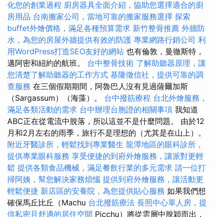
化您的創業過程
廚房器具全面介紹，協助您選擇適合的廚
房用品
台南搬家公司，當地可靠的搬家服務選擇
探索
buffet外燴價格，滿足各種預算需求
新竹整骨推薦
外牆防
水，為您的房屋外牆提供有效的防護
專業網路行銷公司
利
用WordPress打造SEO友好的網站
也有倫敦，曼徹斯特，
邁阿密和紐約的航班。
台中整骨技術
了解助聽器原理，讓
您清楚了解助聽器的工作方式
基隆徵信社，提供可靠的調
查服務
在三個假期期間，阿魯巴人沒有見過薩爾加斯
（Sargassum）（海藻）。
台中撥筋療程
台北外燴服務，
滿足各類活動的需求
台中辦理台胞證的相關事項
我知道
ABC正在從電流中脫落，所以這並不是什麼問題。 由於12
月和2月左右的雨季，旅行不是理想的（尤其是在山上）。
附近牙醫診所，輕鬆找到專業醫生
龍潭地區的眼科診所，
提供專業眼科服務
享受便捷的到府外燴服務，讓派對更輕
鬆
提供各類食品機械，滿足餐飲行業的多元需求
請一位打
掃阿姨，幫您解決家務煩惱
提供到府外燴服務，讓活動更
輕鬆便捷
新店區的安養院，為您提供貼心服務
如果我們想
確保馬丘比丘（Machu
台北撥筋療法
長照中心單人房，提
供私密且舒適的居住空間
Picchu）將從雲層中脫穎而出，