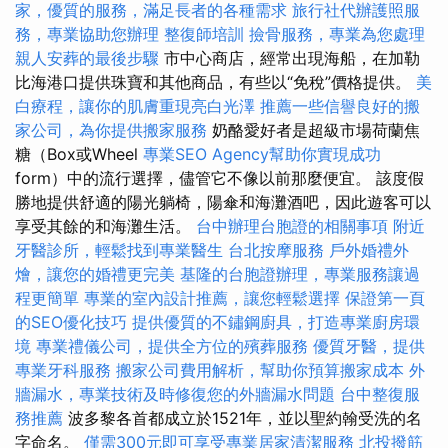
家，優質的服務，滿足長者的各種需求
旅行社代辦護照服
務，專業協助您辦理
整復師培訓
撿骨服務，專業為您處理
親人安葬的最後步驟
市中心商店，經常出現海船，在加勒
比海港口提供珠寶和其他商品，有些以“免稅”價格提供。
美
白療程，讓你的肌膚重現亮白光澤
推薦一些信譽良好的搬
家公司，為你提供搬家服務
奶酪愛好者是超級市場荷蘭焦
糖（Box或Wheel
專業SEO Agency幫助你實現成功
form）中的流行選擇，儘管它不像以前那麼便宜。 該度假
勝地提供舒適的陽光躺椅，陽傘和海灘酒吧，因此遊客可以
享受其餘的和海灘生活。
台中辦理台胞證的相關事項
附近
牙醫診所，輕鬆找到專業醫生
台北按摩服務
戶外婚禮外
燴，讓您的婚禮更完美
基隆的台胞證辦理，專業服務讓過
程更簡單
專業的室內設計推薦，讓您輕鬆選擇
保證第一頁
的SEO優化技巧
提供優質的不鏽鋼廚具，打造專業廚房環
境
專業禮儀公司，提供全方位的殯葬服務
優質牙醫，提供
專業牙科服務
搬家公司費用解析，幫助你預算搬家成本
外
牆漏水，專業技術及時修復您的外牆漏水問題
台中整復服
務推薦
波多黎各首都成立於1521年，並以聖約翰受洗的名
字命名。
僅需300元即可享受專業居家清潔服務
北投撥筋