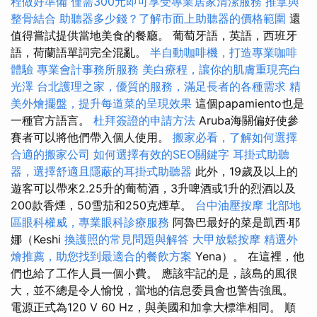
程做好準備
僅需300元即可享受專業居家清潔服務
推拿與
整骨結合
助聽器多少錢？了解市面上助聽器的價格範圍
還
值得嘗試提供當地美食的餐廳。 葡萄牙語，英語，西班牙
語，荷蘭語單詞完全混亂。
半自動咖啡機，打造專業咖啡
體驗
專業會計事務所服務
美白療程，讓你的肌膚重現亮白
光澤
台北護理之家，優質的服務，滿足長者的各種需求
精
美外燴擺盤，提升每道菜的呈現效果
這個papamiento也是
一種官方語言。
杜拜簽證的申請方法
Aruba海關偏好使參
賽者可以將他們帶入個人使用。
搬家必看，了解如何選擇
合適的搬家公司
如何選擇有效的SEO關鍵字
耳掛式助聽
器，選擇舒適且隱蔽的耳掛式助聽器
此外，19歲及以上的
遊客可以帶來2.25升的葡萄酒，3升啤酒或1升的烈酒以及
200款香煙，50雪茄和250克煙草。
台中油壓按摩
北部地
區眼科權威，專業眼科診療服務
阿魯巴最好的菜是凱西·耶
娜（Keshi
換護照的常見問題與解答
大甲放鬆按摩
精選外
燴推薦，助您找到最適合的餐飲方案
Yena）。 在這裡，他
們也給了工作人員一個小費。 應該牢記的是，該島的風很
大，並不總是令人愉悅，當地的信息委員會也警告強風。
電源正式為120 V 60 Hz，與美國和加拿大標準相同。 順