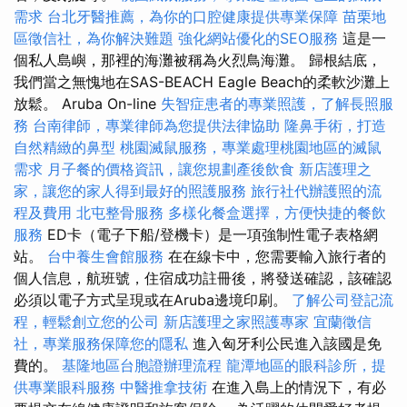
需求
台北牙醫推薦，為你的口腔健康提供專業保障
苗栗地
區徵信社，為你解決難題
強化網站優化的SEO服務
這是一
個私人島嶼，那裡的海灘被稱為火烈鳥海灘。 歸根結底，
我們當之無愧地在SAS-BEACH Eagle Beach的柔軟沙灘上
放鬆。 Aruba On-line
失智症患者的專業照護，了解長照服
務
台南律師，專業律師為您提供法律協助
隆鼻手術，打造
自然精緻的鼻型
桃園滅鼠服務，專業處理桃園地區的滅鼠
需求
月子餐的價格資訊，讓您規劃產後飲食
新店護理之
家，讓您的家人得到最好的照護服務
旅行社代辦護照的流
程及費用
北屯整骨服務
多樣化餐盒選擇，方便快捷的餐飲
服務
ED卡（電子下船/登機卡）是一項強制性電子表格網
站。
台中養生會館服務
在在線卡中，您需要輸入旅行者的
個人信息，航班號，住宿成功註冊後，將發送確認，該確認
必須以電子方式呈現或在Aruba邊境印刷。
了解公司登記流
程，輕鬆創立您的公司
新店護理之家照護專家
宜蘭徵信
社，專業服務保障您的隱私
進入匈牙利公民進入該國是免
費的。
基隆地區台胞證辦理流程
龍潭地區的眼科診所，提
供專業眼科服務
中醫推拿技術
在進入島上的情況下，有必