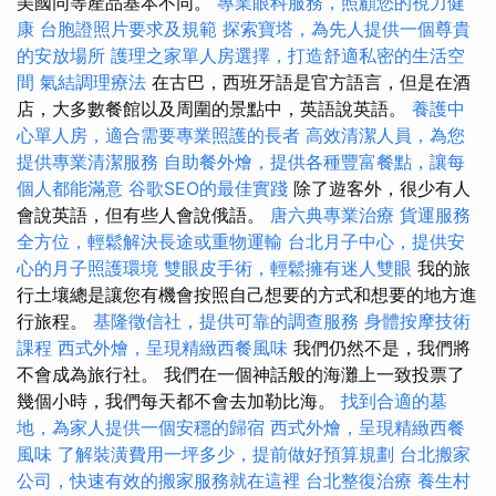
美國同等產品基本不同。
專業眼科服務，照顧您的視力健
康
台胞證照片要求及規範
探索寶塔，為先人提供一個尊貴
的安放場所
護理之家單人房選擇，打造舒適私密的生活空
間
氣結調理療法
在古巴，西班牙語是官方語言，但是在酒
店，大多數餐館以及周圍的景點中，英語說英語。
養護中
心單人房，適合需要專業照護的長者
高效清潔人員，為您
提供專業清潔服務
自助餐外燴，提供各種豐富餐點，讓每
個人都能滿意
谷歌SEO的最佳實踐
除了遊客外，很少有人
會說英語，但有些人會說俄語。
唐六典專業治療
貨運服務
全方位，輕鬆解決長途或重物運輸
台北月子中心，提供安
心的月子照護環境
雙眼皮手術，輕鬆擁有迷人雙眼
我的旅
行土壤總是讓您有機會按照自己想要的方式和想要的地方進
行旅程。
基隆徵信社，提供可靠的調查服務
身體按摩技術
課程
西式外燴，呈現精緻西餐風味
我們仍然不是，我們將
不會成為旅行社。 我們在一個神話般的海灘上一致投票了
幾個小時，我們每天都不會去加勒比海。
找到合適的墓
地，為家人提供一個安穩的歸宿
西式外燴，呈現精緻西餐
風味
了解裝潢費用一坪多少，提前做好預算規劃
台北搬家
公司，快速有效的搬家服務就在這裡
台北整復治療
養生村