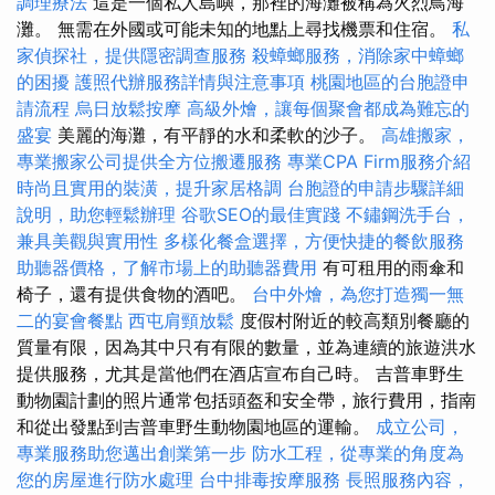
調理療法
這是一個私人島嶼，那裡的海灘被稱為火烈鳥海
灘。 無需在外國或可能未知的地點上尋找機票和住宿。
私
家偵探社，提供隱密調查服務
殺蟑螂服務，消除家中蟑螂
的困擾
護照代辦服務詳情與注意事項
桃園地區的台胞證申
請流程
烏日放鬆按摩
高級外燴，讓每個聚會都成為難忘的
盛宴
美麗的海灘，有平靜的水和柔軟的沙子。
高雄搬家，
專業搬家公司提供全方位搬遷服務
專業CPA Firm服務介紹
時尚且實用的裝潢，提升家居格調
台胞證的申請步驟詳細
說明，助您輕鬆辦理
谷歌SEO的最佳實踐
不鏽鋼洗手台，
兼具美觀與實用性
多樣化餐盒選擇，方便快捷的餐飲服務
助聽器價格，了解市場上的助聽器費用
有可租用的雨傘和
椅子，還有提供食物的酒吧。
台中外燴，為您打造獨一無
二的宴會餐點
西屯肩頸放鬆
度假村附近的較高類別餐廳的
質量有限，因為其中只有有限的數量，並為連續的旅遊洪水
提供服務，尤其是當他們在酒店宣布自己時。 吉普車野生
動物園計劃的照片通常包括頭盔和安全帶，旅行費用，指南
和從出發點到吉普車野生動物園地區的運輸。
成立公司，
專業服務助您邁出創業第一步
防水工程，從專業的角度為
您的房屋進行防水處理
台中排毒按摩服務
長照服務內容，