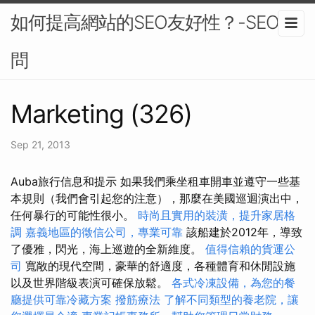
如何提高網站的SEO友好性？-SEO顧
問
Marketing (326)
Sep 21, 2013
Auba旅行信息和提示 如果我們乘坐租車開車並遵守一些基
本規則（我們會引起您的注意），那麼在美國巡迴演出中，
任何暴行的可能性很小。
時尚且實用的裝潢，提升家居格
調
嘉義地區的徵信公司，專業可靠
該船建於2012年，導致
了優雅，閃光，海上巡遊的全新維度。
值得信賴的貨運公
司
寬敞的現代空間，豪華的舒適度，各種體育和休閒設施
以及世界階級表演可確保放鬆。
各式冷凍設備，為您的餐
廳提供可靠冷藏方案
撥筋療法
了解不同類型的養老院，讓