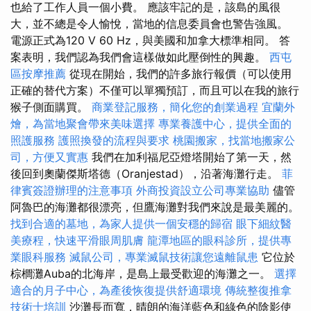
也給了工作人員一個小費。 應該牢記的是，該島的風很
大，並不總是令人愉悅，當地的信息委員會也警告強風。
電源正式為120 V 60 Hz，與美國和加拿大標準相同。 答
案表明，我們認為我們會這樣做如此壓倒性的興趣。
西屯
區按摩推薦
從現在開始，我們的許多旅行報價（可以使用
正確的替代方案）不僅可以單獨預訂，而且可以在我的旅行
猴子側面購買。
商業登記服務，簡化您的創業過程
宜蘭外
燴，為當地聚會帶來美味選擇
專業養護中心，提供全面的
照護服務
護照換發的流程與要求
桃園搬家，找當地搬家公
司，方便又實惠
我們在加利福尼亞燈塔開始了第一天，然
後回到奧蘭傑斯塔德（Oranjestad），沿著海灘行走。
菲
律賓簽證辦理的注意事項
外商投資設立公司專業協助
儘管
阿魯巴的海灘都很漂亮，但鷹海灘對我們來說是最美麗的。
找到合適的墓地，為家人提供一個安穩的歸宿
眼下細紋醫
美療程，快速平滑眼周肌膚
龍潭地區的眼科診所，提供專
業眼科服務
滅鼠公司，專業滅鼠技術讓您遠離鼠患
它位於
棕櫚灘Auba的北海岸，是島上最受歡迎的海灘之一。
選擇
適合的月子中心，為產後恢復提供舒適環境
傳統整復推拿
技術士培訓
沙灘長而寬，晴朗的海洋藍色和綠色的陰影使