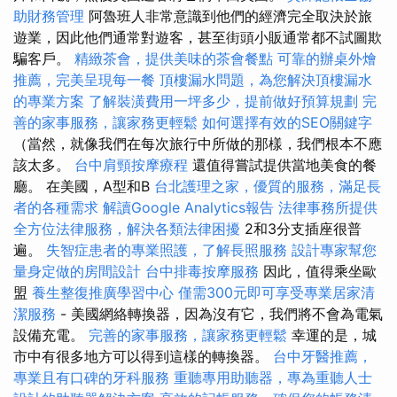
助財務管理
阿魯班人非常意識到他們的經濟完全取決於旅
遊業，因此他們通常對遊客，甚至街頭小販通常都不試圖欺
騙客戶。
精緻茶會，提供美味的茶會餐點
可靠的辦桌外燴
推薦，完美呈現每一餐
頂樓漏水問題，為您解決頂樓漏水
的專業方案
了解裝潢費用一坪多少，提前做好預算規劃
完
善的家事服務，讓家務更輕鬆
如何選擇有效的SEO關鍵字
（當然，就像我們在每次旅行中所做的那樣，我們根本不應
該太多。
台中肩頸按摩療程
還值得嘗試提供當地美食的餐
廳。 在美國，A型和B
台北護理之家，優質的服務，滿足長
者的各種需求
解讀Google Analytics報告
法律事務所提供
全方位法律服務，解決各類法律困擾
2和3分支插座很普
遍。
失智症患者的專業照護，了解長照服務
設計專家幫您
量身定做的房間設計
台中排毒按摩服務
因此，值得乘坐歐
盟
養生整復推廣學習中心
僅需300元即可享受專業居家清
潔服務
- 美國網絡轉換器，因為沒有它，我們將不會為電氣
設備充電。
完善的家事服務，讓家務更輕鬆
幸運的是，城
市中有很多地方可以得到這樣的轉換器。
台中牙醫推薦，
專業且有口碑的牙科服務
重聽專用助聽器，專為重聽人士