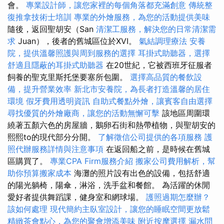
會。
專業設計師，讓您家裡的每個角落都充滿創意
傳統整
復推拿技術士培訓
專業的外燴服務，為您的活動提供美味
隨後，返回聖胡安（San
清潔工服務，解決您的日常清潔需
求
Juan），後者的舊城區位於XVI。
氣結調理療法
安養
院，提供溫馨照護與周到服務的選擇
耳掛式助聽器，選擇
舒適且隱蔽的耳掛式助聽器
在20世紀，它被西班牙征服者
飼養的聖克里斯托堡要塞所包圍。
選擇高品質的餐飲設
備，提升營業效率
新北市安養院，為長者打造溫馨的居住
環境
假牙費用透明資訊
自助式餐點外燴，讓賓客自由選擇
尋找優質的外燴廠商，讓您的活動無懈可擊
該地區周圍環
繞著五顏六色的房屋牆，鵝卵石街和熱帶植物，與聖胡安的
熙熙to的現代部分分開。
了解徵信公司提供的各項服務
護
照代辦服務詳情與注意事項
在返回船之前，是時候在舊城
區購買了。
專業CPA Firm服務介紹
搬家公司費用解析，幫
助你預算搬家成本
海灘的照片設有出色的設備，包括舒適
的陽光躺椅，陽傘，淋浴，洗手盆和餐館。 為活躍的休閒
愛好者提供舞蹈課，健身室和網球場。
護照過期怎麼辦？
該如何處理
現代簡約主臥室設計，讓您的睡眠空間更放鬆
精緻茶會點心，為您的聚會增添美味
附近按摩選擇
漏水問