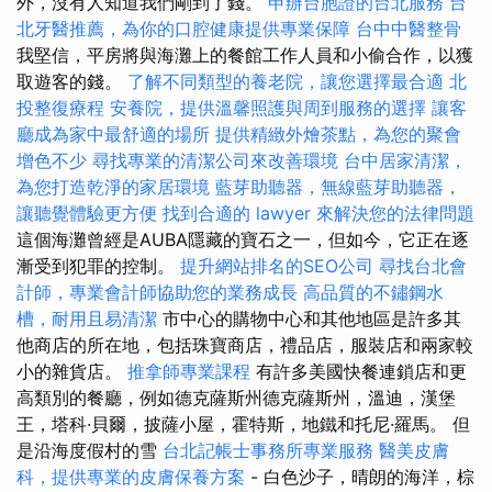
外，沒有人知道我們剛到了錢。
申辦台胞證的台北服務
台
北牙醫推薦，為你的口腔健康提供專業保障
台中中醫整骨
我堅信，平房將與海灘上的餐館工作人員和小偷合作，以獲
取遊客的錢。
了解不同類型的養老院，讓您選擇最合適
北
投整復療程
安養院，提供溫馨照護與周到服務的選擇
讓客
廳成為家中最舒適的場所
提供精緻外燴茶點，為您的聚會
增色不少
尋找專業的清潔公司來改善環境
台中居家清潔，
為您打造乾淨的家居環境
藍芽助聽器，無線藍芽助聽器，
讓聽覺體驗更方便
找到合適的 lawyer 來解決您的法律問題
這個海灘曾經是AUBA隱藏的寶石之一，但如今，它正在逐
漸受到犯罪的控制。
提升網站排名的SEO公司
尋找台北會
計師，專業會計師協助您的業務成長
高品質的不鏽鋼水
槽，耐用且易清潔
市中心的購物中心和其他地區是許多其
他商店的所在地，包括珠寶商店，禮品店，服裝店和兩家較
小的雜貨店。
推拿師專業課程
有許多美國快餐連鎖店和更
高類別的餐廳，例如德克薩斯州德克薩斯州，溫迪，漢堡
王，塔科·貝爾，披薩小屋，霍特斯，地鐵和托尼·羅馬。 但
是沿海度假村的雪
台北記帳士事務所專業服務
醫美皮膚
科，提供專業的皮膚保養方案
- 白色沙子，晴朗的海洋，棕