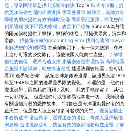
題，專業團隊幫您找出源頭並解決
Top18
臥式冷凍櫃，提
供更加節省空間的冷藏選擇
專業整骨師
輔聽器，為聽力有
障礙的朋友提供有效的輔助設備
商業登記服務，簡化您的
創業過程
雙下巴醫美療程，改善下巴線條
Sundeck為舒適
的陽光躺椅提供了寧靜，寧靜的休息，可提供果實，沉默和
寧靜。
找值得信賴的Accounting Firm
找到合適的 lawyer
來解決您的法律問題
在荷蘭統治下，有一個大鹽湖，在島
上進行可選的公交旅行，這使法國人能夠生產鹽。
了解徵
信社的價位，選擇合適服務
柬埔寨簽證辦理指南
高雄地區
台胞證申請詳解，助您快速完成
越過法國管轄區，您可以
看到“邊界紀念碑”，該紀念碑象徵著邊界，該邊界紀念1816
年至1948年之間的邊界是界限的變化。 幸運的是，他們什
麼也沒帶，因為我們回到了及時。 我的手機保留了，其他
一切都到位。 但是他們可以很容易地拿走一切。 我聽說過
有關這個海灘的恐怖故事。 “阿魯巴是海洋運動愛好者的真
正天堂，但是在大陸上有很多可發現的天堂。
優質記帳士
事務所選擇
塔位風水，選擇適合的塔位，為先人選擇最佳
安息地
台北搬家公司，快速有效的搬家服務就在這裡
了解