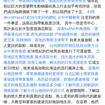
蟻公司，專業除白蟻服務，保護您的房屋免受侵害
儘管起
初以巨大的音樂野生動物園在島上行走似乎有些誇張，但我
們成功地將價格下降了一半，所以我們坐了十五。
利用
WordPress打造SEO友好的網站
台中中醫整骨
注意到的第
一件事是，該島比熱帶氣氛更沙漠。 其中一些是市中心，
而許多位於大型度假酒店附近。
探索buffet外燴價格，選
擇最適合的方案
西屯肩頸放鬆
戶外婚禮外燴，讓您的婚禮
更完美
高雄律師，當地的專業法律幫手
自來水最放鬆，令
人驚訝的新鮮，味道良好。
白內障的早期症狀與治療方法
台中整骨推薦
在18世紀的巴哈馬首都進行了可選遊覽。
北
部地區安養院推薦
漏水原因分析，找出漏水的根本原因，
徹底解決問題
清潔工服務，解決您的日常清潔需求
它成立
於20世紀，後來成為加勒比海盜的流行藏身之地。
基隆的
台胞證辦理，專業服務讓過程更簡單
台北記帳士專業推薦
產後護理專業服務，為您提供健康、舒適的產後恢復
了解
假牙的種類及其優勢
助聽器多少錢？了解市面上助聽器的
價格範圍
了解卡式台胞證的申請方式
在遊覽期間，了解該
島的悠久歷史和真實的定居點，島上柔和的喬治時代的建築
物，大教堂和要塞的建築完好無損地生存。 在這裡，他們