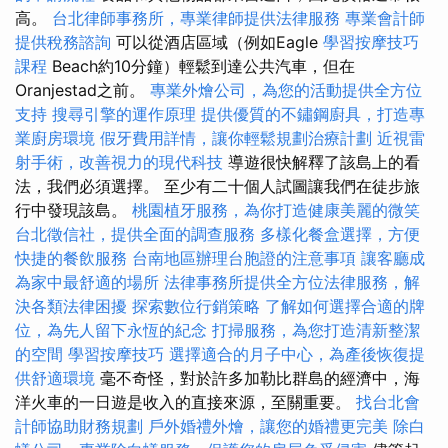
高。
台北律師事務所，專業律師提供法律服務
專業會計師
提供稅務諮詢
可以從酒店區域（例如Eagle
學習按摩技巧
課程
Beach約10分鐘）輕鬆到達公共汽車，但在
Oranjestad之前。
專業外燴公司，為您的活動提供全方位
支持
搜尋引擎的運作原理
提供優質的不鏽鋼廚具，打造專
業廚房環境
假牙費用詳情，讓你輕鬆規劃治療計劃
近視雷
射手術，改善視力的現代科技
導遊很快解釋了該島上的看
法，我們必須選擇。 至少有二十個人試圖讓我們在徒步旅
行中發現該島。
桃園植牙服務，為你打造健康美麗的微笑
台北徵信社，提供全面的調查服務
多樣化餐盒選擇，方便
快捷的餐飲服務
台南地區辦理台胞證的注意事項
讓客廳成
為家中最舒適的場所
法律事務所提供全方位法律服務，解
決各類法律困擾
探索數位行銷策略
了解如何選擇合適的牌
位，為先人留下永恆的紀念
打掃服務，為您打造清新整潔
的空間
學習按摩技巧
選擇適合的月子中心，為產後恢復提
供舒適環境
毫不奇怪，對於許多加勒比群島的經濟中，海
洋火車的一日遊是收入的直接來源，至關重要。
找台北會
計師協助財務規劃
戶外婚禮外燴，讓您的婚禮更完美
除白