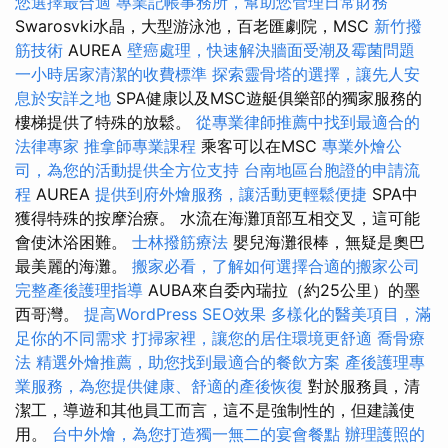
您選擇最合適
專業記帳事務所，幫助您管理日常財務
Swarosvki水晶，大型游泳池，百老匯劇院，MSC
新竹撥
筋技術
AUREA
壁癌處理，快速解決牆面受潮及霉菌問題
一小時居家清潔的收費標準
探索靈骨塔的選擇，讓先人安
息於安詳之地
SPA健康以及MSC遊艇俱樂部的獨家服務的
樓梯提供了特殊的放鬆。
從專業律師推薦中找到最適合的
法律專家
推拿師專業課程
乘客可以在MSC
專業外燴公
司，為您的活動提供全方位支持
台南地區台胞證的申請流
程
AUREA
提供到府外燴服務，讓活動更輕鬆便捷
SPA中
獲得特殊的按摩治療。 水流在海灘頂部互相交叉，這可能
會使沐浴困難。
士林撥筋療法
嬰兒海灘很棒，無疑是奧巴
最美麗的海灘。
搬家必看，了解如何選擇合適的搬家公司
完整產後護理指導
AUBA來自委內瑞拉（約25公里）的墨
西哥灣。
提高WordPress SEO效果
多樣化的醫美項目，滿
足你的不同需求
打掃家裡，讓您的居住環境更舒適
喬骨療
法
精選外燴推薦，助您找到最適合的餐飲方案
產後護理專
業服務，為您提供健康、舒適的產後恢復
對於服務員，清
潔工，導遊和其他員工而言，這不是強制性的，但建議使
用。
台中外燴，為您打造獨一無二的宴會餐點
辦理護照的