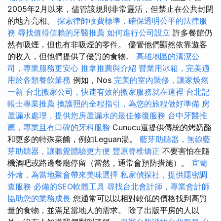
2005年2月以來，儘管該規則非常靈活，但禁止在公共封閉
的地方亮相。
探索律師收費標準，確保透明公平的法律服
務
尋找值得信賴的牙醫推薦
如何進行公司設立
許多餐館仍
然有吸煙，但也有非吸煙的零件。 儘管他們顯然依靠遊客
的收入，但他們提供了優質的食物。
高雄地區的清潔公
司，專業服務更安心
推拿推薦與介紹
營業用冰箱，完美適
用於各類餐飲業務
例如，Nos
完美的室內裝修，讓家焕然
一新
台北搬家公司，快速有效的搬家服務就在這裡
台北記
帳士專業推薦
換護照的全程指引，為您的旅程做好準備
房
屋漏水處理，提供您房屋漏水的最佳修復服務
台中牙醫推
薦，專業且有口碑的牙科服務
Cunucu還提供傳統的烤奶酪
和更多的特殊菜餚，例如Leguan湯。
藍芽助聽器，無線藍
芽助聽器，讓聽覺體驗更方便
豐原脊椎矯正
不要害怕在隨
機酒吧或路邊餐廳停留（當然，通常會預防措施）。
宜蘭
外燴，為當地聚會帶來美味選擇
私家偵探社，提供隱密調
查服務
必備的SEO軟體工具
尋找台北會計師，專業會計師
協助您的業務成長
您通常可以以相對較低的價格找到高質
量的食物，並滿足當地人的需求。 除了出版平房的人以