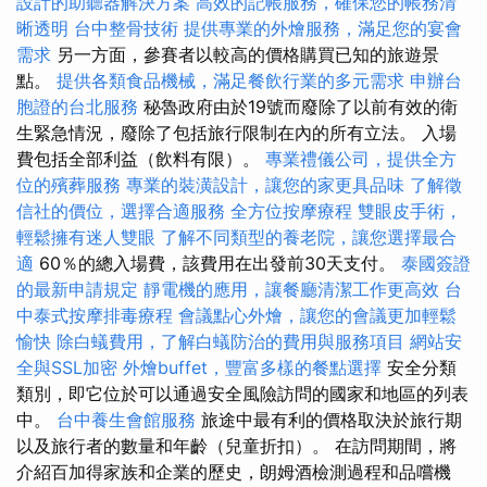
設計的助聽器解決方案
高效的記帳服務，確保您的帳務清
晰透明
台中整骨技術
提供專業的外燴服務，滿足您的宴會
需求
另一方面，參賽者以較高的價格購買已知的旅遊景
點。
提供各類食品機械，滿足餐飲行業的多元需求
申辦台
胞證的台北服務
秘魯政府由於19號而廢除了以前有效的衛
生緊急情況，廢除了包括旅行限制在內的所有立法。 入場
費包括全部利益（飲料有限）。
專業禮儀公司，提供全方
位的殯葬服務
專業的裝潢設計，讓您的家更具品味
了解徵
信社的價位，選擇合適服務
全方位按摩療程
雙眼皮手術，
輕鬆擁有迷人雙眼
了解不同類型的養老院，讓您選擇最合
適
60％的總入場費，該費用在出發前30天支付。
泰國簽證
的最新申請規定
靜電機的應用，讓餐廳清潔工作更高效
台
中泰式按摩排毒療程
會議點心外燴，讓您的會議更加輕鬆
愉快
除白蟻費用，了解白蟻防治的費用與服務項目
網站安
全與SSL加密
外燴buffet，豐富多樣的餐點選擇
安全分類
類別，即它位於可以通過安全風險訪問的國家和地區的列表
中。
台中養生會館服務
旅途中最有利的價格取決於旅行期
以及旅行者的數量和年齡（兒童折扣）。 在訪問期間，將
介紹百加得家族和企業的歷史，朗姆酒檢測過程和品嚐機