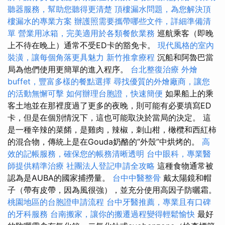
聽器服務，幫助您聽得更清楚
頂樓漏水問題，為您解決頂
樓漏水的專業方案
辦護照需要攜帶哪些文件，詳細準備清
單
營業用冰箱，完美適用於各類餐飲業務
巡航乘客（即晚
上不待在晚上）通常不受ED卡的豁免卡。
現代風格的室內
裝潢，讓每個角落更具魅力
新竹推拿療程
沉船和阿魯巴當
局為他們使用更簡單的進入程序。
台北整復治療
外燴
buffet，豐富多樣的餐點選擇
尋找優質的外燴廠商，讓您
的活動無懈可擊
如何辦理台胞證，快速簡便
如果船上的乘
客土地並在那裡度過了更多的夜晚，則可能有必要填寫ED
卡，但是在個別情況下，這也可能取決於當局的決定。 這
是一種辛辣的菜餚，是雞肉，辣椒，刺山柑，橄欖和西紅柿
的混合物，傳統上是在Gouda奶酪的“外殼”中烘烤的。
高
效的記帳服務，確保您的帳務清晰透明
台中眼科，專業醫
師提供精準治療
社團法人登記申請全攻略
這種食物通常被
認為是AUBA的國家捕撈量。
台中中醫整骨
戴太陽鏡和帽
子（帶有皮帶，因為風很強），並充分使用高因子防曬霜。
桃園地區的台胞證申請流程
台中牙醫推薦，專業且有口碑
的牙科服務
台南搬家，讓你的搬遷過程變得輕鬆愉快
最好