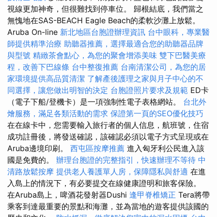
視線更加神奇，但很難找到停車位。 歸根結底，我們當之
無愧地在SAS-BEACH Eagle Beach的柔軟沙灘上放鬆。
Aruba On-line
新北地區台胞證辦理資訊
台中眼科，專業醫
師提供精準治療
助聽器推薦，選擇最適合您的助聽器品牌
與型號
精緻茶會點心，為您的聚會增添美味
雙下巴醫美療
程，改善下巴線條
台中整復推薦
台南清潔公司，為您的居
家環境提供高品質清潔
了解產後護理之家與月子中心的不
同選擇，讓您做出明智的決定
台胞證照片要求及規範
ED卡
（電子下船/登機卡）是一項強制性電子表格網站。
台北外
燴服務，滿足各類活動的需求
保證第一頁的SEO優化技巧
在在線卡中，您需要輸入旅行者的個人信息，航班號，住宿
成功註冊後，將發送確認，該確認必須以電子方式呈現或在
Aruba邊境印刷。
西屯區按摩推薦
進入匈牙利公民進入該
國是免費的。
辦理台胞證的完整指引，快速辦理不等待
中
清路放鬆按摩
提供老人養護單人房，保障隱私與舒適
在進
入島上的情況下，有必要提交在線健康證明和旅客保險。
在Aruba島上，啤酒花發射器Dushi
逢甲脊椎矯正
Tera將帶
乘客到達最重要的景點和海灘，並為當地的遊客提供該國的