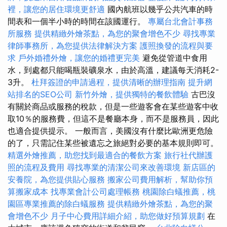
裡，讓您的居住環境更舒適
國內航班以幾乎公共汽車的時
間表和一個半小時的時間在該國運行。
專屬台北會計事務
所服務
提供精緻外燴茶點，為您的聚會增色不少
尋找專業
律師事務所，為您提供法律解決方案
護照換發的流程與要
求
戶外婚禮外燴，讓您的婚禮更完美
避免從管道中食用
水，到處都只能喝瓶裝礦泉水，由於高溫，建議每天消耗2-
3升。
杜拜簽證的申請過程，提供清晰的辦理指南
提升網
站排名的SEO公司
新竹外燴，提供獨特的餐飲體驗
古巴沒
有關於商品或服務的稅款，但是一些遊客會在某些遊客中收
取10％的服務費，但這不是餐廳本身，而不是服務員，因此
也適合提供提示。 一般而言，美國沒有什麼比歐洲更危險
的了，只需記住某些被遺忘之旅絕對必要的基本規則即可。
精選外燴推薦，助您找到最適合的餐飲方案
旅行社代辦護
照的流程及費用
尋找專業的清潔公司來改善環境
新店區的
安養院，為您提供貼心服務
搬家公司費用解析，幫助你預
算搬家成本
找專業會計公司處理帳務
桃園除白蟻推薦，桃
園區專業推薦的除白蟻服務
提供精緻外燴茶點，為您的聚
會增色不少
月子中心費用詳細介紹，助您做好預算規劃
在