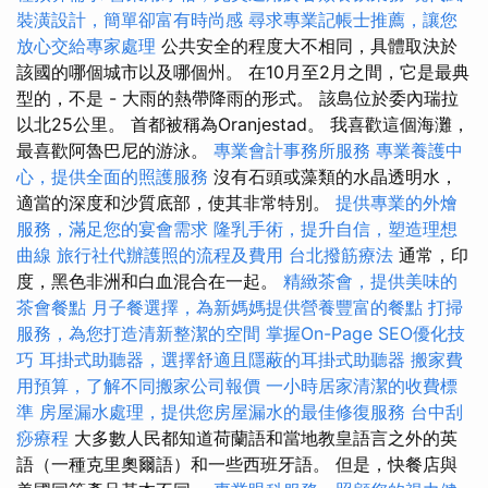
裝潢設計，簡單卻富有時尚感
尋求專業記帳士推薦，讓您
放心交給專家處理
公共安全的程度大不相同，具體取決於
該國的哪個城市以及哪個州。 在10月至2月之間，它是最典
型的，不是 - 大雨的熱帶降雨的形式。 該島位於委內瑞拉
以北25公里。 首都被稱為Oranjestad。 我喜歡這個海灘，
最喜歡阿魯巴尼的游泳。
專業會計事務所服務
專業養護中
心，提供全面的照護服務
沒有石頭或藻類的水晶透明水，
適當的深度和沙質底部，使其非常特別。
提供專業的外燴
服務，滿足您的宴會需求
隆乳手術，提升自信，塑造理想
曲線
旅行社代辦護照的流程及費用
台北撥筋療法
通常，印
度，黑色非洲和白血混合在一起。
精緻茶會，提供美味的
茶會餐點
月子餐選擇，為新媽媽提供營養豐富的餐點
打掃
服務，為您打造清新整潔的空間
掌握On-Page SEO優化技
巧
耳掛式助聽器，選擇舒適且隱蔽的耳掛式助聽器
搬家費
用預算，了解不同搬家公司報價
一小時居家清潔的收費標
準
房屋漏水處理，提供您房屋漏水的最佳修復服務
台中刮
痧療程
大多數人民都知道荷蘭語和當地教皇語言之外的英
語（一種克里奧爾語）和一些西班牙語。 但是，快餐店與