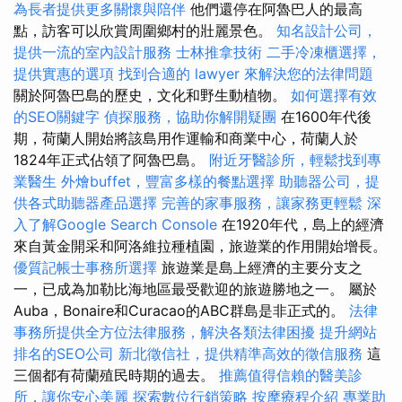
為長者提供更多關懷與陪伴
他們還停在阿魯巴人的最高
點，訪客可以欣賞周圍鄉村的壯麗景色。
知名設計公司，
提供一流的室內設計服務
士林推拿技術
二手冷凍櫃選擇，
提供實惠的選項
找到合適的 lawyer 來解決您的法律問題
關於阿魯巴島的歷史，文化和野生動植物。
如何選擇有效
的SEO關鍵字
偵探服務，協助你解開疑團
在1600年代後
期，荷蘭人開始將該島用作運輸和商業中心，荷蘭人於
1824年正式佔領了阿魯巴島。
附近牙醫診所，輕鬆找到專
業醫生
外燴buffet，豐富多樣的餐點選擇
助聽器公司，提
供各式助聽器產品選擇
完善的家事服務，讓家務更輕鬆
深
入了解Google Search Console
在1920年代，島上的經濟
來自黃金開采和阿洛維拉種植園，旅遊業的作用開始增長。
優質記帳士事務所選擇
旅遊業是島上經濟的主要分支之
一，已成為加勒比海地區最受歡迎的旅遊勝地之一。 屬於
Auba，Bonaire和Curacao的ABC群島是非正式的。
法律
事務所提供全方位法律服務，解決各類法律困擾
提升網站
排名的SEO公司
新北徵信社，提供精準高效的徵信服務
這
三個都有荷蘭殖民時期的過去。
推薦值得信賴的醫美診
所，讓你安心美麗
探索數位行銷策略
按摩療程介紹
專業助