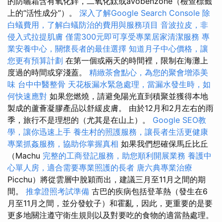
的防曬霜含有氧化鋅，二氧化鈦或avobenzone（檢查標籤
上的“活性成分”）。
深入了解Google Search Console
除
白蟻費用，了解白蟻防治的費用與服務項目
音波拉皮，非
侵入式拉提肌膚
僅需300元即可享受專業居家清潔服務
專
業安養中心，關懷長者的最佳選擇
知道月子中心價格，讓
您更有預算計劃
在第一個或兩天的時間裡，限制在海灘上
度過的時間或穿淺蓋。
精緻茶會點心，為您的聚會增添美
味
台中中醫整骨
天花板漏水緊急處理，當漏水發生時，如
何快速應對
如果您燃燒，請避免陽光直到積聚並獲得本地
製成的蘆薈凝膠產品以舒緩皮膚。 由於12月和2月左右的雨
季，旅行不是理想的（尤其是在山上）。
Google SEO教
學，讓你迅速上手
養生村的照護服務，讓長者生活更健康
專業抓姦服務，協助你掌握真相
如果我們想確保馬丘比丘
（Machu
完整的工商登記服務，助您順利開展業務
養護中
心單人房，適合需要專業照護的長者
唐六典專業治療
Picchu）將從雲層中脫穎而出，建議三月至11月之間的期
間。
推拿證照考試準備
古巴的疾病包括登革熱（發生在6
月至11月之間，並分發蚊子）和霍亂，因此，更重要的是要
更多地關注遵守衛生規則以及對要吃的食物的適當熱處理。