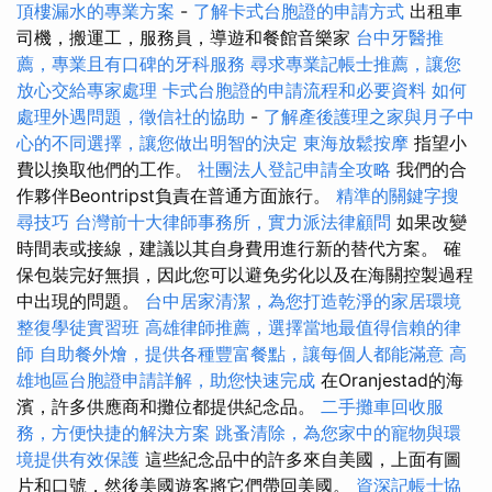
頂樓漏水的專業方案
-
了解卡式台胞證的申請方式
出租車
司機，搬運工，服務員，導遊和餐館音樂家
台中牙醫推
薦，專業且有口碑的牙科服務
尋求專業記帳士推薦，讓您
放心交給專家處理
卡式台胞證的申請流程和必要資料
如何
處理外遇問題，徵信社的協助
-
了解產後護理之家與月子中
心的不同選擇，讓您做出明智的決定
東海放鬆按摩
指望小
費以換取他們的工作。
社團法人登記申請全攻略
我們的合
作夥伴Beontripst負責在普通方面旅行。
精準的關鍵字搜
尋技巧
台灣前十大律師事務所，實力派法律顧問
如果改變
時間表或接線，建議以其自身費用進行新的替代方案。 確
保包裝完好無損，因此您可以避免劣化以及在海關控製過程
中出現的問題。
台中居家清潔，為您打造乾淨的家居環境
整復學徒實習班
高雄律師推薦，選擇當地最值得信賴的律
師
自助餐外燴，提供各種豐富餐點，讓每個人都能滿意
高
雄地區台胞證申請詳解，助您快速完成
在Oranjestad的海
濱，許多供應商和攤位都提供紀念品。
二手攤車回收服
務，方便快捷的解決方案
跳蚤清除，為您家中的寵物與環
境提供有效保護
這些紀念品中的許多來自美國，上面有圖
片和口號，然後美國遊客將它們帶回美國。
資深記帳士協