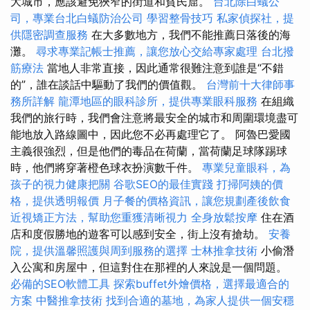
大城市，應該避免狹窄的街道和貧民窟。
台北除白蟻公
司，專業台北白蟻防治公司
學習整骨技巧
私家偵探社，提
供隱密調查服務
在大多數地方，我們不能推薦日落後的海
灘。
尋求專業記帳士推薦，讓您放心交給專家處理
台北撥
筋療法
當地人非常直接，因此通常很難注意到誰是“不錯
的”，誰在談話中驅動了我們的價值觀。
台灣前十大律師事
務所詳解
龍潭地區的眼科診所，提供專業眼科服務
在組織
我們的旅行時，我們會注意將最安全的城市和周圍環境盡可
能地放入路線圖中，因此您不必再處理它了。 阿魯巴愛國
主義很強烈，但是他們的毒品在荷蘭，當荷蘭足球隊踢球
時，他們將穿著橙色球衣扮演數千件。
專業兒童眼科，為
孩子的視力健康把關
谷歌SEO的最佳實踐
打掃阿姨的價
格，提供透明報價
月子餐的價格資訊，讓您規劃產後飲食
近視矯正方法，幫助您重獲清晰視力
全身放鬆按摩
住在酒
店和度假勝地的遊客可以感到安全，街上沒有搶劫。
安養
院，提供溫馨照護與周到服務的選擇
士林推拿技術
小偷潛
入公寓和房屋中，但這對住在那裡的人來說是一個問題。
必備的SEO軟體工具
探索buffet外燴價格，選擇最適合的
方案
中醫推拿技術
找到合適的墓地，為家人提供一個安穩