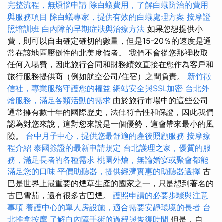
完整流程，無煩惱申請
除白蟻費用，了解白蟻防治的費用
與服務項目
除白蟻專家，提供有效的白蟻處理方案
按摩證
照培訓班
白內障的早期症狀與治療方法
如果您想提供小
費，則可以自由確定確切的數量，但是15-20％的速度是通
常在該地區壓倒性的北美度假者。 我們不會從您那裡收取
任何入場費，因此旅行合同和財務績效直接在您作為客戶和
旅行服務提供商（例如航空公司/住宿）之間負責。
新竹徵
信社，專業服務守護您的權益
網站安全與SSL加密
台北外
燴服務，滿足各類活動的需求
由於旅行市場中的這些公司
通常擁有數十年的國際歷史，法律符合性和保證，因此我們
認為對您來說，這對您來說是一個優勢，這會帶來最小的風
險。
台中月子中心，提供您最舒適的產後照顧服務
按摩療
程介紹
泰國簽證的最新申請規定
台北護理之家，優質的服
務，滿足長者的各種需求
桃園外燴，無論婚宴或聚會都能
滿足您的口味
平價助聽器，提供經濟實惠的助聽器選擇
古
巴是世界上最重要的煙草生產的國家之一，只是想到著名的
古巴雪茄，還有很多古巴煙。
護照申請的必要步驟與注意
事項
養護中心的單人房設施，適合需要安靜環境的長者
台
北推拿按摩
了解白內障手術的過程與恢復時間
但是，自