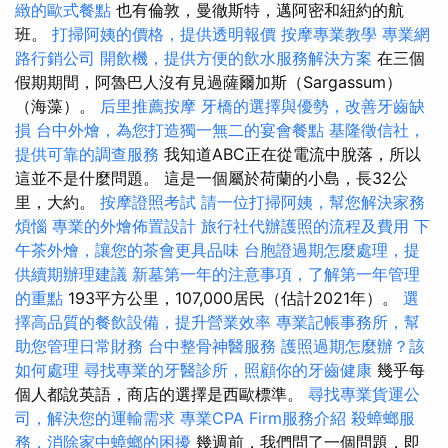
緻的歐式餐點
也有倫敦，曼徹斯特，邁阿密和紐約的航
班。
打掃阿姨的價格，提供透明報價
按摩專業教學
專業網
路行銷公司
開飲機，提供方便的飲水服務解決方案
在三個
假期期間，阿魯巴人沒有見過薩爾加斯（Sargassum）
（海藻）。
后里推薦按摩
牙橋的選擇與優勢，改善牙齒缺
損
台中外燴，為您打造獨一無二的宴會餐點
基隆徵信社，
提供可靠的調查服務
我知道ABC正在從電流中脫落，所以
這並不是什麼問題。 這是一個屬於荷蘭的小島，長32公
里，大約。
按摩證照考試
請一位打掃阿姨，幫您解決家務
煩惱
專業的外燴佈置設計
旅行社代辦護照的流程及費用
下
午茶外燴，讓您的茶會更具品味
台胞證過期怎麼處理，提
供續期辦理建議
新墓第一年的注意事項，了解第一年管理
的重點
193平方公里，107,000居民（估計2021年）。
選
擇高品質的餐飲設備，提升營業效率
專業記帳事務所，幫
助您管理日常財務
台中整骨神醫服務
護照過期怎麼辦？該
如何處理
尋找專業的牙醫診所，照顧你的牙齒健康
幾乎每
個人都說英語，商店的選擇是西歐標準。
尋找專業貨運公
司，解決您的運輸需求
專業CPA Firm服務介紹
殺蟑螂服
務，消除家中蟑螂的困擾
幾週前，我們問了一個問題，即