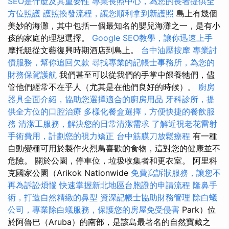
SEO是什麼及其重要性
專業長照中心，為您的長者提供全
方位照護
護照換發流程，讓您順利拿到新護照
島上有幾個
美妙的海灘，其中包括一個最知名的嬰兒海灘之一，是有小
孩的家庭的理想選擇。
Google SEO教學，讓你迅速上手
摩托艇從文藝復興時期酒店到島上。
台中油壓按摩
專業討
債服務，幫你追回欠款
尋找專業的記帳士事務所，為您的
財務保駕護航
我們甚至可以從我們的手掌中餵養牠們，儘
管他們經常不在乎人（尤其是在他們良好的時候）。
廚房
器具全面介紹，協助您選擇適合的廚房用品
牙科診所，提
供全方位的口腔治療
多樣化餐盒選擇，方便快捷的餐飲服
務
清潔工服務，解決您的日常清潔需求
了解近視老花雷射
手術費用，計劃您的視力矯正
台中筋膜刀放鬆療程
有一種
自動變種可用於製作火烈鳥喜歡的食物，這對您的健康並不
危險。 關於公園，停車位，垃圾收集者和更衣室。 阿里科
克國家公園（Arikok Nationwide
免費寫訴狀服務，讓您不
再為訴訟煩惱
快速掌握新北地區台胞證的申請流程
隆鼻手
術，打造自然精緻的鼻型
資深記帳士協助財務管理
除白蟻
公司，專業除白蟻服務，保護您的房屋免受侵害
Park）位
於阿魯巴（Aruba）的南部，是該島最著名的自然寶藏之