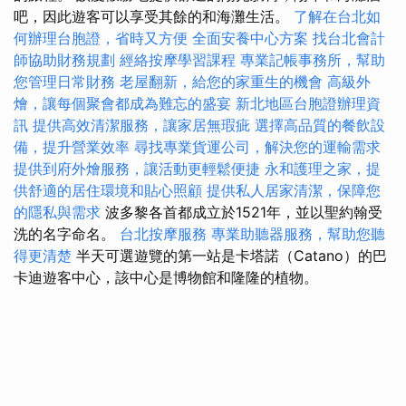
吧，因此遊客可以享受其餘的和海灘生活。
了解在台北如
何辦理台胞證，省時又方便
全面安養中心方案
找台北會計
師協助財務規劃
經絡按摩學習課程
專業記帳事務所，幫助
您管理日常財務
老屋翻新，給您的家重生的機會
高級外
燴，讓每個聚會都成為難忘的盛宴
新北地區台胞證辦理資
訊
提供高效清潔服務，讓家居無瑕疵
選擇高品質的餐飲設
備，提升營業效率
尋找專業貨運公司，解決您的運輸需求
提供到府外燴服務，讓活動更輕鬆便捷
永和護理之家，提
供舒適的居住環境和貼心照顧
提供私人居家清潔，保障您
的隱私與需求
波多黎各首都成立於1521年，並以聖約翰受
洗的名字命名。
台北按摩服務
專業助聽器服務，幫助您聽
得更清楚
半天可選遊覽的第一站是卡塔諾（Catano）的巴
卡迪遊客中心，該中心是博物館和隆隆的植物。