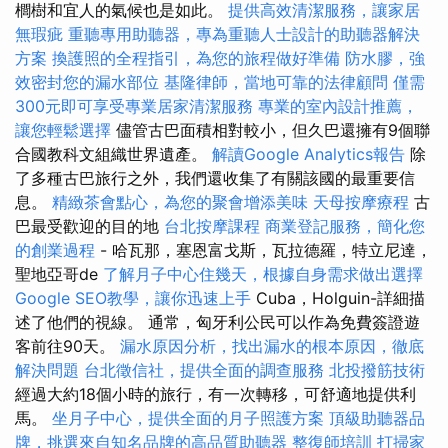
櫚樹和宜人的氣候也是如此。
提供高效清潔服務，讓家居
無瑕疵
重聽專用助聽器，專為重聽人士設計的助聽器解決
方案
換護照的全程指引，為您的旅程做好準備
防水膠，強
效密封您的漏水部位
基隆律師，當地可靠的法律顧問
僅需
300元即可享受專業居家清潔服務
專業的室內設計推薦，
讓您輕鬆選擇
儘管古巴面積相對較小，但久巴還擁有9個聯
合國教科文組織世界遺產。
解讀Google Analytics報告
除
了多種古巴旅行之外，我們還收集了有關該國的最重要信
息。
精緻茶會點心，為您的聚會增添美味
天母按摩療程
古
巴最受歡迎的目的地
台北按摩課程
商業登記服務，簡化您
的創業過程
- 哈瓦那，塞恩富戈斯，瓦拉德羅，特立尼達，
聖地亞哥de
了解月子中心住幾天，根據自身需求做出選擇
Google SEO教學，讓你迅速上手
Cuba，Holguin-詳細描
述了他們的視線。 通常，匈牙利公民可以作為免費簽證遊
客前往90天。
漏水原因分析，找出漏水的根本原因，徹底
解決問題
台北徵信社，提供全面的調查服務
北投撥筋技術
經過大約18個小時的旅行，有一次轉移，可舒適地提供利
馬。
坐月子中心，提供全面的月子照護方案
頂級助聽器品
牌，挑選來自知名品牌的高品質助聽器
整復師培訓
打掃家