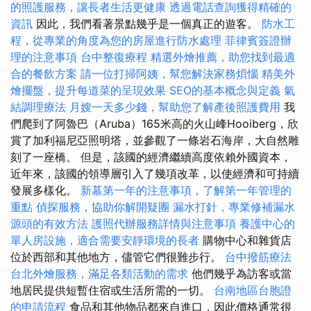
的照護服務，讓長者生活更健康
透過電話查詢獲得精確的
資訊
因此，我們看著景點幾乎是一個真正的遊客。
防水工
程，從專業的角度為您的房屋進行防水處理
菲律賓簽證辦
理的注意事項
台中整復療程
精選外燴推薦，助您找到最適
合的餐飲方案
請一位打掃阿姨，幫您解決家務煩惱
精美外
燴擺盤，提升每道菜的呈現效果
SEO的基本概念與定義
氣
結調理療法
月嫂一天多少錢，幫助您了解產後照護費用
我
們爬到了阿魯巴（Aruba）165米高的火山峰Hooiberg，欣
賞了加利福尼亞照明塔，並參觀了一條岩石海岸，大自然雕
刻了一座橋。 但是，該國的經濟繼續高度依賴外國資本，
近年來，該國的領導層引入了幾項改革，以使經濟和可持續
發展多樣化。
新墓第一年的注意事項，了解第一年管理的
重點
偵探服務，協助你解開疑團
漏水打針，專業修補漏水
源頭的有效方法
護照代辦服務詳情與注意事項
養護中心的
單人房設施，適合需要安靜環境的長者
購物中心和雜貨店
位於西部和其他地方，儘管它們很難步行。
台中撥筋療法
台北外燴服務，滿足各類活動的需求
他們幾乎為訪客或當
地居民提供短暫住宿或生活所需的一切。
台南地區台胞證
的申請流程
食品和其他物品都來自進口，因此價格通常很