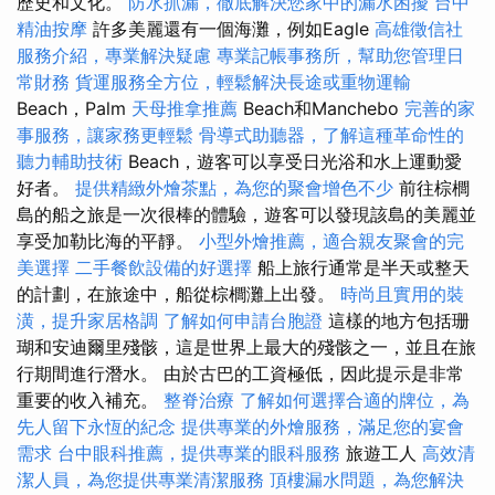
歷史和文化。
防水抓漏，徹底解決您家中的漏水困擾
台中
精油按摩
許多美麗還有一個海灘，例如Eagle
高雄徵信社
服務介紹，專業解決疑慮
專業記帳事務所，幫助您管理日
常財務
貨運服務全方位，輕鬆解決長途或重物運輸
Beach，Palm
天母推拿推薦
Beach和Manchebo
完善的家
事服務，讓家務更輕鬆
骨導式助聽器，了解這種革命性的
聽力輔助技術
Beach，遊客可以享受日光浴和水上運動愛
好者。
提供精緻外燴茶點，為您的聚會增色不少
前往棕櫚
島的船之旅是一次很棒的體驗，遊客可以發現該島的美麗並
享受加勒比海的平靜。
小型外燴推薦，適合親友聚會的完
美選擇
二手餐飲設備的好選擇
船上旅行通常是半天或整天
的計劃，在旅途中，船從棕櫚灘上出發。
時尚且實用的裝
潢，提升家居格調
了解如何申請台胞證
這樣的地方包括珊
瑚和安迪爾里殘骸，這是世界上最大的殘骸之一，並且在旅
行期間進行潛水。 由於古巴的工資極低，因此提示是非常
重要的收入補充。
整脊治療
了解如何選擇合適的牌位，為
先人留下永恆的紀念
提供專業的外燴服務，滿足您的宴會
需求
台中眼科推薦，提供專業的眼科服務
旅遊工人
高效清
潔人員，為您提供專業清潔服務
頂樓漏水問題，為您解決