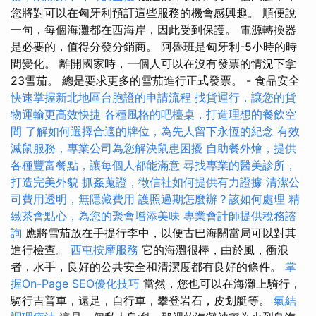
您將對可以在匈牙利預訂這些服務的機會感興趣。 順便說
一句，每個海灘都在西海岸，因此受到保護。 電源轉換器
是必要的，值得分發分銷商。 阿魯班是匈牙利-5小時的時
間變化。 離開國家時，一個人可以在沒有發票的情況下拿
23雪茄。 總是要求更多的雪茄進行正式發票。 - 食品安全
快速掌握新北地區台胞證的申請流程
找貨運行，讓您的貨
物運輸更高效快捷
各種風格的吧檯桌，打造理想的餐飲空
間
了解如何選擇合適的牌位，為先人留下永恆的紀念
有效
滅鼠服務，專業公司為您解決鼠患困擾
自助餐外燴，提供
各種豐富餐點，讓每個人都能滿意
尋找專業的醫美診所，
打造完美外貌
抓姦蒐證，徵信社如何提供有力證據
清潔公
司費用透明，無隱藏費用
護照過期怎麼辦？該如何處理
精
緻茶會點心，為您的聚會增添美味
專業會計師提供稅務諮
詢
應將雪茄放在手提行李中，以便古巴海關當局可以對其
進行檢查。
西屯按摩服務
它的海灘很棒，由於風，衝浪
者，水手，良好的公共安全和清潔度都有良好的條件。
掌
握On-Page SEO優化技巧
當然，您也可以在海灘上騎行，
騎行吉普車，遠足，自行車，攀登岩石，皮划艇等。
氣結