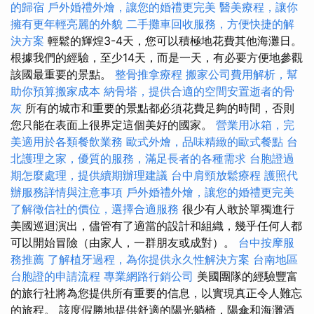
的歸宿
戶外婚禮外燴，讓您的婚禮更完美
醫美療程，讓你
擁有更年輕亮麗的外貌
二手攤車回收服務，方便快捷的解
決方案
輕鬆的輝煌3-4天，您可以積極地花費其他海灘日。
根據我們的經驗，至少14天，而是一天，有必要方便地參觀
該國最重要的景點。
整骨推拿療程
搬家公司費用解析，幫
助你預算搬家成本
納骨塔，提供合適的空間安置逝者的骨
灰
所有的城市和重要的景點都必須花費足夠的時間，否則
您只能在表面上很界定這個美好的國家。
營業用冰箱，完
美適用於各類餐飲業務
歐式外燴，品味精緻的歐式餐點
台
北護理之家，優質的服務，滿足長者的各種需求
台胞證過
期怎麼處理，提供續期辦理建議
台中肩頸放鬆療程
護照代
辦服務詳情與注意事項
戶外婚禮外燴，讓您的婚禮更完美
了解徵信社的價位，選擇合適服務
很少有人敢於單獨進行
美國巡迴演出，儘管有了適當的設計和組織，幾乎任何人都
可以開始冒險（由家人，一群朋友或成對）。
台中按摩服
務推薦
了解植牙過程，為你提供永久性解決方案
台南地區
台胞證的申請流程
專業網路行銷公司
美國團隊的經驗豐富
的旅行社將為您提供所有重要的信息，以實現真正令人難忘
的旅程。 該度假勝地提供舒適的陽光躺椅，陽傘和海灘酒