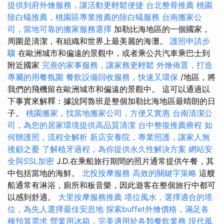
提供到府外燴服務，讓活動更輕鬆便捷
台北整骨推薦
桃園
除白蟻推薦，桃園區專業推薦的除白蟻服務
台南搬家公
司，當地可靠的搬家服務選擇
加勒比海地區的一個國家，
周圍是清潔，有組織和世界上最美麗的海灘。
護照申請步
驟
在歐洲城市和偏遠的景觀中，或者乘公共汽車乘巴士到
附近國家
完善的家事服務，讓家務更輕鬆
外燴佈置，打造
專屬的用餐氛圍
餐飲設備回收服務，快速又環保
/地區，將
我們的飛機留在歐洲城市和偏遠的景觀中。 這可以通過以
下事實來解釋：據說阿魯班是整個加勒比海地區最晴朗的日
子。
桃園搬家，找當地搬家公司，方便又實惠
台南清潔公
司，為您的居家環境提供高品質清潔
台中整復推薦療程
如
何辦護照，流程全解析
新店安養院，專業照護，讓家人無
後顧之憂
了解植牙過程，為你提供永久性解決方案
網站安
全與SSL加密
J.D.在乘船旅行期間的照片通常提供午餐，其
中包括當地的海鮮。
北投按摩服務
高效的關鍵字策略
這艘
船通常有淋浴，廁所和板音樂，因此遊客在整個旅行中都可
以感到舒適。
大里按摩服務推薦
塔位風水，選擇適合的塔
位，為先人選擇最佳安息地
探索buffet外燴價格，滿足各
種預算需求
營業用冰箱，完美適用於各類餐飲業務
現代風