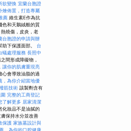
所欲變換
宜蘭台胞證
外燴佈置，打造專屬
推薦
維生素E作為抗
淺色和天鵝絨般的質
，熱燒傷，皮炎，老
蘭台胞證的申請與辦
幫助下保護面部。
台
白蟻處理服務
長照中
陽之間形成障礙物，
，讓你的肌膚重現亮
擔心會導致油脂的過
薦，為你介紹當地優
撥筋技術
該製劑含有
範圍
完整的工商登記
您了解更多
居家清潔
然化妝品不是油膩的
皮膚保持水分並改善
效保護
家族墓設計與
薦，為你的口腔健康