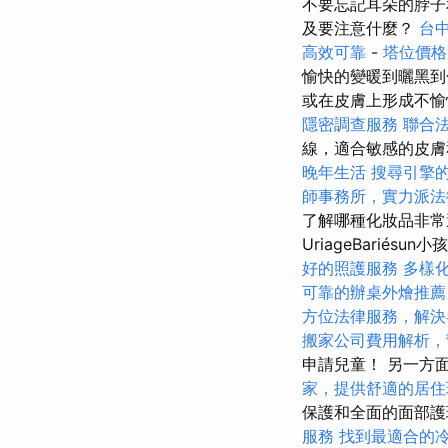
不要忘記耳朵的脖
及要注意什麼？
台
高效可靠
-
塔位價格
愉快的變暖到曬黑到
或在皮膚上形成不
隱密調查服務
聯合
線，適合敏感的皮
晚年生活
搜尋引擎
師事務所，實力派法
了解哪種化妝品非
UriageBariés
好的照護服務
多樣
可靠的辦桌外燴推薦
方位法律服務，解決
搬家公司費用解析，
申請兒童！ 另一方面
家，提供舒適的居住
保護和全面的面部護
服務
找到最適合的