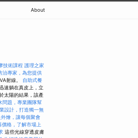
About
摩技術課程
護理之家
防治專家，為您提供
VA射線。
自助式餐
迅速躺在真皮上，立
於太陽的結果，該產
水問題，專業團隊幫
業設計，打造獨一無
級外燴，讓每個聚會
器價格，了解市場上
求
這些光線穿透皮膚