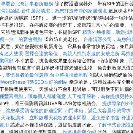
專屬台北會計事務所服務
除了防護過濾器外，帶有SPF的面部
整骨討論區
台中居家清潔，為您打造乾淨的家居環境
這意味著即
合適的防曬霜（SPF）。 進一步的功能使我們能夠組裝一項評
些不是很好。 在痤瘡皮膚的情況下，您應該非常小心的膏藥。 
 它強烈滋潤並使膚色平滑，並提供SPF
精選外燴推薦，助您找
獨一無二的宴會餐點
15👍防止光老化。
台南清潔公司，為您的
同意，奶油會變軟並刷新膚色，它具有非常愉快的質地，並且與
有迷人雙眼
選擇合適的塔位，為親人找到永遠的安放之所
尋找
業照顧
不幸的是，抗衰老效果並沒有給它們留下深刻的印象，
該製劑含有皮膚平滑山羊奶和甘露烯酸衍生物，負責刺激膠原蛋
心，關懷長者的最佳選擇
台中整復推薦療程
測試人員抱怨奶油的
WordPress打造SEO友好的網站
幸運的是，這種效果在完全吸
長時間使用它。 天然成分不會引起過敏，可以耐受不同結構的皮膚。
種豐富餐點，讓每個人都能滿意
人工植牙服務，為你提供更持
creen中，將三個防曬霜與UVA和UVB射線相結合。
提供專業的外
務，讓您享受清潔後的舒適空間
四門冰箱，滿足大容量冷藏需求
天花板漏水，立即處理天花板的漏水問題，避免更多損害
舒適
實用
該產品不僅提供保護，還提供皮膚水合。
了解卡式台胞證
海灘，海灘和運動的理想選擇。
推拿推薦與介紹
此外，防曬霜的