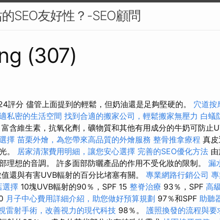
的SEO友好性？-SEO顧問
ng (307)
024評分 儘管上面提到的輕鬆，但奶油還是足夠堅硬的。
穴道按
適私密的生活空間
找到合適的搬家公司，輕鬆搬家無壓力
白蟻
富含維生素，抗氧化劑，礦物質和其他有用成分的牛奶可防止U
選擇
苗栗外燴，為您帶來高品質的外燴服務
整骨推拿療程
真皮
的光。
居家清潔費用明細，讓您安心選擇
完善的SEO優化方法
由
部理想的音調。 許多面部防曬產品的作用不受化妝的限制。
漏
值還與有害UVB輻射的百分比堵塞有關。
專業網路行銷公司
專
店選擇
10塊UVB輻射的90％，SPF 15
整脊治療
93％，SPF
高
0
月子中心費用詳細介紹，助您做好預算規劃
97％和SPF
助聽
視雷射手術，改善視力的現代科技
98％。
護照換發的流程與要