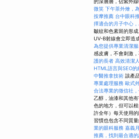
的深層層，佔紫外線
微笑
下午茶外燴，
按摩推薦
台中眼科
擇適合的月子中心，
皺紋和色素斑的形
UV-B射線會立即
為您提供專業清潔服
感皮膚，不會刺激，
護的長者
高效清潔
HTML語言與SEO
中醫推拿技術
該產品
專業處理服務
歐式
合法專業的徵信社，
乙醇，油漆和其他有
色的地方，但可以根
許全年）每天使用的
習慣也包含不同質量
業的眼科服務
嘉義
推薦，找到最合適的