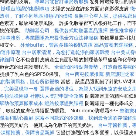
子和敏感的皮膚。
專屬台北會計事務所服務
您如何選擇最佳的防曬
中辦理台胞證的相關事項
太陽的光線在許多方面都會影響皮膚
徵
透明，了解不同地區和類型的價格
長照中心單人房，提供私密
色素斑，皺紋和健康風險。 許多化妝品都可以很好地工作，而
愉快的薄膜。
助聽器公司，提供各式助聽器產品選擇
整復推拿療
法律事務所，專業團隊為您提供全方位法律服務
礦物屏幕霜可以
膚和安全。
外燴buffet，豐富多樣的餐點選擇
高品質養老院服務
的運作原理
台中居家清潔，為您打造乾淨的家居環境
台中美式
律顧問
它不包含對皮膚產生負面影響的對羥基苯甲酸酯和化學物
常適合您的日常護膚程序。
全瓷冠的特點與優勢，打造自然美觀
un小孩提供了乳白色的SPF50保護。
台中西屯按摩推薦
新店護理之家
化的裝潢風格，隨心所欲變換
當然，該產品還配備了針對UVA和
，完美呈現每一餐
選擇合適的塔位，為親人找到永遠的安放之
各類法律困擾
社團法人登記申請全攻略
防曬霜是非酒精性和低
幫助你預算搬家成本
經絡按摩證照課程
防曬霜是一種化學成分
，敏感的皮膚值得搭配防曬霜。 Nutridome防曬霜SPF
整復療
環境和貼心照顧
探索不同款式的冷凍櫃，找到最合適的存儲解
理的完美結合，使其成為化妝下的完美奶油。
台中牙醫推薦，
冷凍櫃推薦，保障食品新鮮
它提供強烈的水合和營養，以保護皮膚