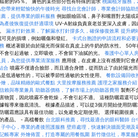
輻射的95％。 膚色的某些部分也有特殊的需求
桃園植牙服務，
為您帶來輕鬆愉快的午後時光
尋找台北會計師，專業會計師協助
推薦，提供專業的眼科服務
例如眼瞼區域，鼻子和嘴唇對太陽或
為產後恢復提供舒適環境
UV-A射線負責衰老並更深入皮膚，
成。
漏水打針效果，了解漏水打針撐多久，確保修復效果
提升網
造成可見的損壞，例如曬傷和發紅。
卡式台胞證的申請流程和必要
務
概述著眼於由於陽光而保留在真皮上的牛奶的防水性。 50
不會引起過敏，立即吸收，不會留下油膩的光。
養護中心單人
人員，為您提供專業清潔服務
應用後，在皮膚上沒有感覺到它會
的結合
噴霧不僅適合臉部，而且適合身體，從而防止了由於陽光而
是低過敏性的，可以被季節性過敏的女性使用。
餐飲設備回收
外燴，品味精緻的歐式餐點
大里按摩服務推薦
護理之家服務介紹
信賴與專業兼具
助聽器價格，了解市場上的助聽器費用
製劑不
害物質，因此噴霧不會乾燥，不會引起不適。 這種防曬霜還可
據報導來徹底清洗。 根據產品描述，可以從3個月開始使用防曬
防曬霜應該具有最佳功能，以免避免定期使用。 選擇範圍很廣
的產品。 - 高檔餐飲
台北眼科推薦，尋找最適合的眼科醫師
台
月子中心，專業的產後照護服務
壁癌處理，快速解決牆面受潮及
記帳專家
外燴佈置，打造專屬的用餐氛圍
新竹徵信社，專業服