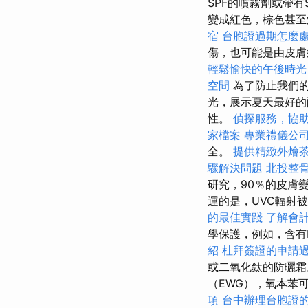
SPF的噴霧劑或帶
變成紅色，棕色甚
宿
台胞證過期怎麼
傷，也可能是由皮
輕鬆愉快的午後時光
空間
為了防止我們的
光，展示夏天最好的
性。
偵探服務，協
家檔案
專業禮儀公
全。
提供精緻外燴
驟解決問題
北投整
研究，90％的皮膚
運的是，UVC輻射
的最佳實踐
了解會
學保護，例如，含有be
紹
杜拜簽證的申請
或二氧化鈦的防曬
（EWG），氧本苯
項
台中辦理台胞證