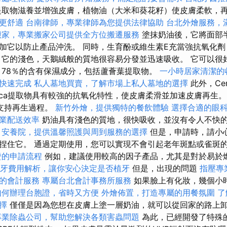
取物滋養並增強皮膚，植物油（大米和葵花籽）使皮膚柔軟，
更舒適
台南律師，專業律師為您提供法律協助
台北外燴服務，
搬家，專業搬家公司提供全方位搬遷服務
塗抹奶油後，它將面部
加它以防止產品沖洗。 同時，生育酚或維生素E充當強抗氧化
 它的淺色，天鵝絨般的質地很容易分發並迅速吸收。 它可以很
 78％的含有保濕成分，包括蘆薈葉提取物。
一小時居家清潔的
快速完成
私人墓地買賣，了解市場上私人墓地的選擇
此外，Cent
atica提取物具有較強的抗氧化特性，使皮膚柔滑並加速皮膚再生。 
物支持再生過程。
新竹外燴，提供獨特的餐飲體驗
選擇合適的眼
業配送效率
奶油具有淺色的質地，很快吸收，並沒有令人不快
安養院，提供溫馨照護與周到服務的選擇
但是，申請時，請小
捏住它。 通過定期使用，您可以實現不會引起老年斑點或雀斑
證的申請流程
例如，建議使用較高的因子產品，尤其是對於易於
牙費用解析，讓你安心決定是否植牙
但是，出現的問題
指壓專
的會計服務
專屬台北會計事務所服務
如果臉上有化妝，幾個小時
如何辦理台胞證，省時又方便
外燴佈置，打造專屬的用餐氛圍
了
擇
僅僅是因為您想在皮膚上塗一層奶油，就可以從回家的路上
專業除蟲公司，幫助您解決各類害蟲問題
為此，已經開發了特殊的