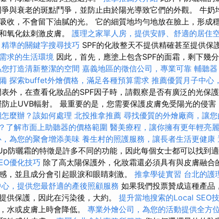
鬥爭與衰老的斑點鬥爭，並防止由於陽光導致它們的外觀。 牛奶
吸收，不會留下油膩的光。 它的細質地均勻地放在臉上，形成穩
鈦和氧化鈦刺激皮膚。
護理之家單人房，提供安靜、舒適的居住
精準的關鍵字搜尋技巧
SPF的化妝整天不提供精確甚至提供保
需求的生活環境
因此，首先，應塗上包含SPF的面霜，剩下幾
為您打造清新整潔的空間
嘉義地區的徵信公司，專業可靠
輔聽器
備
探索buffet外燴價格，滿足各種預算需求
推薦優質月子中心
表外，在查看化妝品的SPF因子時，請觀察是否有廣泛的光保護
僅防止UVB輻射。 最重要的是，您需要保護皮膚免受陽光的侵
期怎麼辦？該如何處理
北投推拿推薦
尋找優質的外燴廠商，讓您
？了解市面上助聽器的價格範圍
醫美療程，讓你擁有更年輕亮
心，為您的聚會增添美味
養生村的照護服務，讓長者生活更健康
Up防曬霜的特徵是許多不同的功能，因此每個女士都可以找到
EO優化技巧
除了高太陽保護外，化妝霜還必須具有與皮膚融合的
感，並且成分會引起眼淚和眼睛刺激。
推拿學徒實習
台北的護
中心，提供您最舒適的產後照顧服務
如果我們投票贊成這種產品
提供保護，因此在污染後，大約。
提升當地搜索的Local SEO
水，水或皮膚上時會降低。
專業外燴公司，為您的活動提供全方