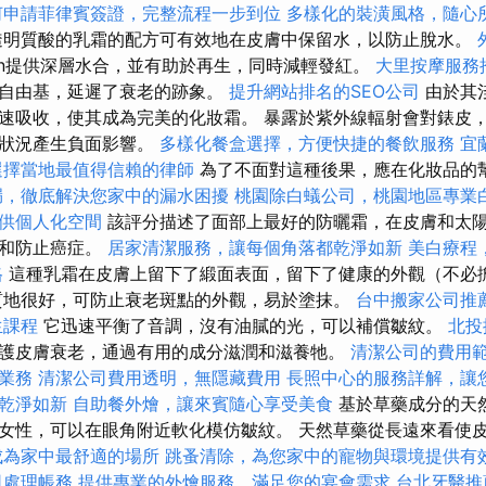
何申請菲律賓簽證，完整流程一步到位
多樣化的裝潢風格，隨心
明質酸的乳霜的配方可有效地在皮膚中保留水，以防止脫水。
ntoin提供深層水合，並有助於再生，同時減輕發紅。
大里按摩服務
和自由基，延遲了衰老的跡象。
提升網站排名的SEO公司
由於其
速吸收，使其成為完美的化妝霜。 暴露於紫外線輻射會對錶皮
的狀況產生負面影響。
多樣化餐盒選擇，方便快捷的餐飲服務
宜
選擇當地最值得信賴的律師
為了不面對這種後果，應在化妝品的
漏，徹底解決您家中的漏水困擾
桃園除白蟻公司，桃園地區專業
供個人化空間
該評分描述了面部上最好的防曬霜，在皮膚和太
激和防止癌症。
居家清潔服務，讓每個角落都乾淨如新
美白療程
格
這種乳霜在皮膚上留下了緞面表面，留下了健康的外觀（不必
質地很好，可防止衰老斑點的外觀，易於塗抹。
台中搬家公司推
生課程
它迅速平衡了音調，沒有油膩的光，可以補償皺紋。
北投
護皮膚衰老，通過有用的成分滋潤和滋養牠。
清潔公司的費用
業務
清潔公司費用透明，無隱藏費用
長照中心的服務詳解，讓
乾淨如新
自助餐外燴，讓來賓隨心享受美食
基於草藥成分的天
女性，可以在眼角附近軟化模仿皺紋。 天然草藥從長遠來看使
成為家中最舒適的場所
跳蚤清除，為您家中的寵物與環境提供有
司處理帳務
提供專業的外燴服務，滿足您的宴會需求
台北牙醫推