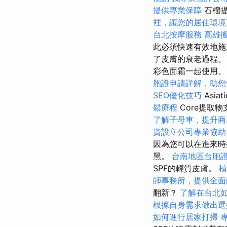
提供專業保障
石榴提
裡，讓您的居住環境
台北按摩服務
高雄
此必須快速有效地施
了皮膚的衰老過程。
彩色面霜一起使用。
胞證申請詳解，助您
SEO優化技巧
Asi
鬆療程
Core提取
了解子母車，提升商
資設立公司專業協助
因為您可以在進來時
黑。
台南地區台胞
SPF的輕質皮膚。
植
師事務所，提供全面
翻新？
了解在台北
根據自身需求做出選
如何進行居家打掃