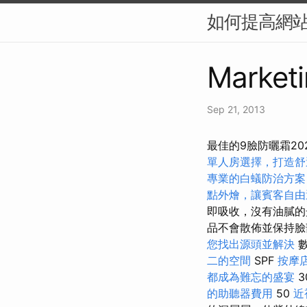
如何提高網站
Marketi
Sep 21, 2013
最佳的9臉防曬霜2
單人房選擇，打造舒
專業的白蟻防治方案
點外燴，讓賓客自由
即吸收，沒有油膩
品不會散佈並保持臉
您找出源頭並解決
數
二的空間
SPF
按摩
都成為難忘的盛宴
3
的助聽器費用
50
近