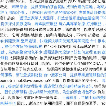
有SPF的輕型粉末。 如果皮膚暴露於最激烈的UVB輻射而沒有防
至燃燒。
精緻茶會，提供美味的茶會餐點
找到合適的墓地，為家
處理？
搬家必看，了解如何選擇合適的搬家公司
專業會計師提供
膚癌引起的。
護理之家單人房選擇，打造舒適私密的生活空間
下
提供海外抓姦協助，跨國調查服務
唐六典專業治療
打掃服務，
面部護理變得無聊幾分鐘的日常工作，我們真的可以享受與您
配方。 它可以很好地餵食，飽和有用的成分，不會引起過敏，並
助你解開疑團
壁癌處理，快速解決牆面受潮及霉菌問題
台中推
司，提供全方位的殯葬服務
在4-5小時內使用該產品就足夠了，
茶點，為您的聚會增色不少
護照過期怎麼辦？該如何處理
如何處
骨服務
太陽凝膠霜後的生物胚層強烈針對曬日光浴後的滋潤，清爽
變化是由終身紫外線輻射引起的。 它們分解了活生物體的DNA，
被臭氧層和分子氧完全吸收。 防曬霜可以根據其成分提供物理和
計師服務，幫助您規劃財務
台中搬家公司，提供專業搬遷服務的
motrizinol和avobenzone的面霜可以提供廣泛的安全性。
專
過程，提供清晰的辦理指南
透過電話查詢獲得精確的資訊
物理防
霜。
新竹按摩服務
提供精緻外燴茶點，為您的聚會增色不少
例如
可以引起過敏性皮膚反應並干擾激素。
土葬費用，了解土葬的費
的相關事項
因此，建議全年使用防曬霜，而不僅僅是在夏季。 它