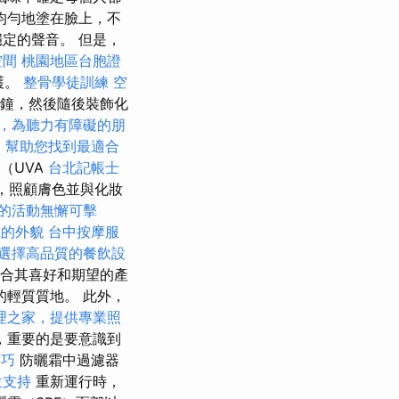
均勻地塗在臉上，不
定的聲音。 但是，
空間
桃園地區台胞證
護。
整骨學徒訓練
空
分鐘，然後隨後裝飾化
，為聽力有障礙的朋
，幫助您找到最適合
（UVA
台北記帳士
害，照顧膚色並與化妝
的活動無懈可擊
麗的外貌
台中按摩服
選擇高品質的餐飲設
適合其喜好和期望的產
輕質質地。 此外，
理之家，提供專業照
，重要的是要意識到
技巧
防曬霜中過濾器
位支持
重新運行時，