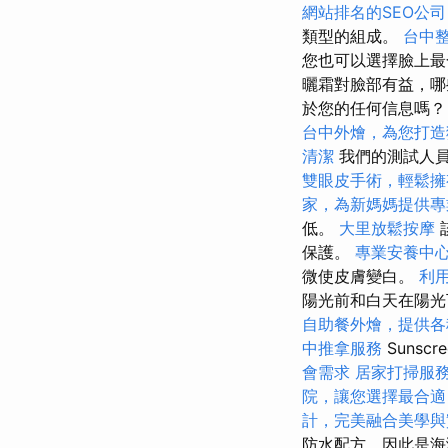
網站排名的SEO公司
類型的組成。
台中
您也可以選擇臉上最
曬霜對臉部有益，哪
於您的任何信息嗎？
台中外燴，為您打造
清潔
我們的測試人員
雙眼皮手術，輕鬆擁
家，為新媽媽提供專
低。
大里放鬆按摩
保護。
專業安養中
微使皮膚變白。
利用
陽光前和白天在陽光下
自助餐外燴，提供各
中推拿服務
Suns
會需求
居家打掃服
院，讓您選擇最合適
計，完美融合美學與
防水配方，因此是