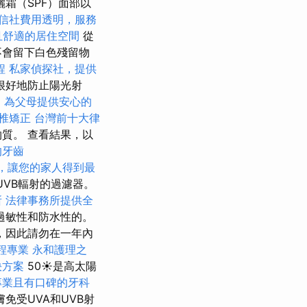
霜（SPF）面部以
信社費用透明，服務
且舒適的居住空間
從
不會留下白色殘留物
程
私家偵探社，提供
很好地防止陽光射
，為父母提供安心的
脊椎矯正
台灣前十大律
質。 查看結果，以
的牙齒
，讓您的家人得到最
UVB輻射的過濾器。
所
法律事務所提供全
過敏性和防水性的。
，因此請勿在一年內
程專業
永和護理之
決方案
50☀️是高太陽
專業且有口碑的牙科
免受UVA和UVB射