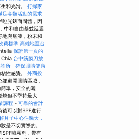
再生和光滑。
打掃家
滿足各類活動的需求
半啞光錶面固體，因
劑，中和自由基並延遲
好地與底漆，粉末和
收費標準
高雄地區台
ella
保證第一頁的
Chia
台中筋膜刀放
科診所，確保眼睛健康
的粘性感覺。
外商投
心並避開眼睛區域，
的簡單，安全的曬
燃燒但不堅持最大
業課程
-
可靠的會計
後可以對SPF進行
解月子中心住幾天，
卸妝是不切實際的。
SPF噴霧劑，帶有