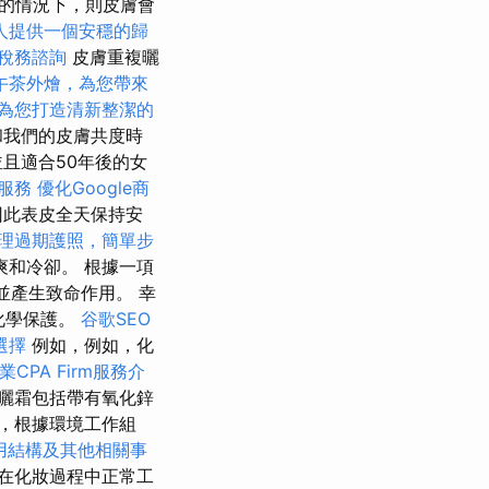
曬的情況下，則皮膚會
人提供一個安穩的歸
稅務諮詢
皮膚重複曬
午茶外燴，為您帶來
為您打造清新整潔的
和我們的皮膚共度時
且適合50年後的女
拿服務
優化Google商
因此表皮全天保持安
理過期護照，簡單步
和冷卻。 根據一項
並產生致命作用。 幸
化學保護。
谷歌SEO
選擇
例如，例如，化
業CPA Firm服務介
曬霜包括帶有氧化鋅
，根據環境工作組
用結構及其他相關事
在化妝過程中正常工