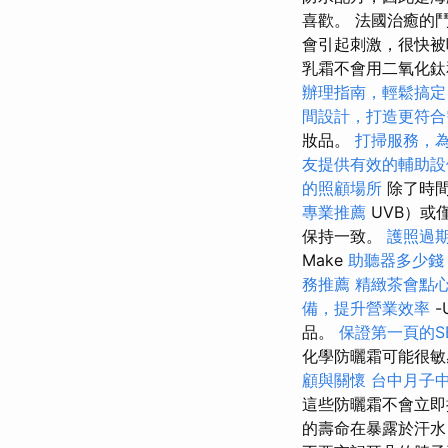
喜歡。 法國治癒的
會引起刺激，很快被
乳霜不會用二氧化
辦理指南，輕鬆搞定
間設計，打造更符合
妝品。
打掃服務，
友提供有效的輔助設
的照顧場所
除了時間
專業推薦
UVB）或
保持一致。
護照過
Make
助聽器多少錢
務推薦
精緻茶會點
備，提升營業效率
-
品。
保證第一頁的S
化學防曬霜可能很敏
顧與關懷
台中月子
這些防曬霜不會立即
的壽命在暴露於汗