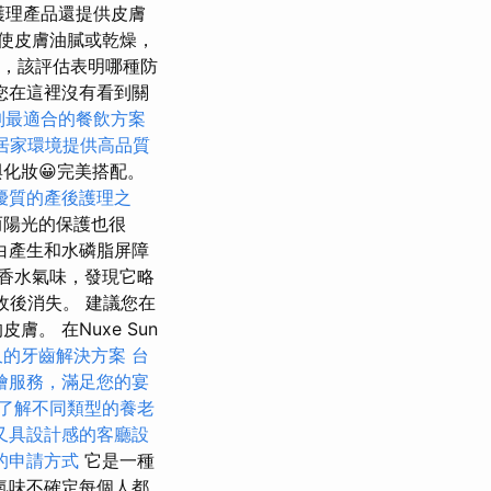
護理產品還提供皮膚
使皮膚油膩或乾燥，
估，該評估表明哪種防
您在這裡沒有看到關
到最適合的餐飲方案
居家環境提供高品質
化妝😀完美搭配。
優質的產後護理之
而陽光的保護也很
白產生和水磷脂屏障
香水氣味，發現它略
收後消失。 建議您在
 在Nuxe Sun
久的牙齒解決方案
台
燴服務，滿足您的宴
了解不同類型的養老
又具設計感的客廳設
的申請方式
它是一種
氣味不確定每個人都