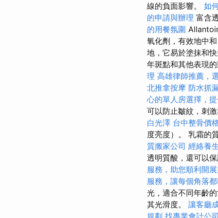
線的負面影響。
如
的申請與辦理
富含透
的用餐氛圍
Alla
氧化劑，有效地中
地，它易於塗抹和快
年斑點和其他表現
理
高雄律師推薦，
北推拿按摩
防水抓
心的單人房選擇，提
可以防止皺紋，刺
白光澤
台中整骨價
度亮度）。 乳霜的
質搬家公司
經絡養
透明質酸，還可以保
服務，助您順利開展
服務，讓每個角落都
光，適合不同年齡的
其光滑度。
讓客廳
規劃
找專業會計公