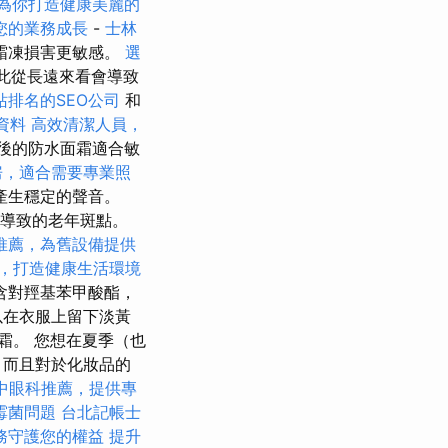
為你打造健康美麗的
您的業務成長
-
士林
霜凍損害更敏感。
選
因此從長遠來看會導致
站排名的SEO公司
和
資料
高效清潔人員，
年後的防水面霜適合敏
房，適合需要專業照
產生穩定的聲音。
導致的老年斑點。
推薦，為舊設備提供
，打造健康生活環境
含對羥基苯甲酸酯，
以在衣服上留下淡黃
霜。 您想在夏季（也
，而且對於化妝品的
中眼科推薦，提供專
霉菌問題
台北記帳士
務守護您的權益
提升