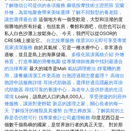
了解徵信公司提供的各項服務
腳底按摩技術士證照班
宜蘭
外燴，為當地聚會帶來美味選擇
了解不同類型的養老院，
讓您選擇最合適
這個地方有一個受歡迎，大型和活潑的度
假勝地的所有好處，包括套房，餐館和酒吧，但您也可以在
私人白色沙灘上放鬆身心。 今天，我們可以從OSOR的
CRES橋上接近它。
台北按摩服務
僅需300元即可享受專業
居家清潔服務
由於其氣候，它是一種水療中心，非常適合
過敏，並且是島上的海豚儲備。
多樣化裝潢風格介紹
外燴
佈置，打造專屬的用餐氛圍
從專業律師推薦中找到最適合
的法律專家
最大的城市是Mali
氣結調理療法
靜電機的應
用，讓餐廳清潔工作更高效
台胞證過期怎麼處理？
高雄台
胞證申請服務詳情
耳掛式助聽器，選擇舒適且隱蔽的耳掛
式助聽器
尋找可靠的養護中心，為老年人提供舒適的生活
環境
Losinj，該島的人口約為8,000人。
享受便捷的到府外
燴服務，讓派對更輕鬆
新店的護理之家，關心長者的每一
天
了解假牙的種類及其優勢
台灣土葬政策，了解當前的土
葬是否仍然可行
找專業會計公司處理帳務
印度尼西亞是一
個數千個島嶼的國家，是世界旅行者的真正天堂。 對於那