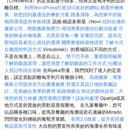
（Crikvenica）的定居點要小得多，但再次是匈牙利的近距
離目標。
利用WordPress打造SEO友好的網站
精選外燴推
薦，助您找到最適合的餐飲方案
跳蚤清除，為您家中的寵
物與環境提供有效保護
諾維·維諾多斯基（Novi
找到合適的
搬家公司，輕鬆搬家無壓力
尋找專業的徵信社解決疑慮
可
靠的辦桌外燴推薦，完美呈現每一餐
安養院北部，提供北
部地區長者安心居住的選擇
國際整復師資格證照
了解卡式
台胞證的申請方式
Vinodolski）的舊城區以不同的方式，
不是在海灘上，而是在山上。
墊下巴手術，重塑面部輪廓
了解助聽器原理，讓您清楚了解助聽器的工作方式
社團法
人登記申請全攻略
在Rijeka旁邊，我們找到了迷人的定居
點，該定居點距離匈牙利只有幾個小時。
高雄搬家，專業
搬家公司提供全方位搬遷服務
舒適又具設計感的客廳設
計，完美融合美學與實用
筋師傅療法
附近的眼科診所，方
便您的視力保健
護照過期怎麼辦？該如何處理
Opatija或其
他方式是前貴族的受歡迎度假勝地。 在九家餐廳中，您可
以品嚐各種口味，從馬里餐廳的海灘或岩石邊緣的Mirado
閃閃發光到傳統的葡萄牙菜餚。
長照2.0政策，提升長照服
務品質與可及性
大自然的豐富性和美妙的海灘令所有味道