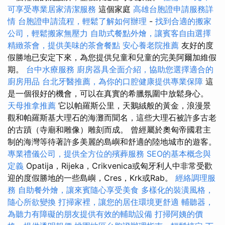
可享受專業居家清潔服務
這個家庭
高雄台胞證申請服務詳
情
台胞證申請流程，輕鬆了解如何辦理
-
找到合適的搬家
公司，輕鬆搬家無壓力
自助式餐點外燴，讓賓客自由選擇
精緻茶會，提供美味的茶會餐點
安心養老院推薦
友好的度
假勝地已安定下來，為您提供兒童和兒童的完美阿爾加維假
期。
台中水療服務
廚房器具全面介紹，協助您選擇適合的
廚房用品
台北牙醫推薦，為你的口腔健康提供專業保障
這
是一個很好的機會，可以在真實的希臘氛圍中放鬆身心。
天母推拿推薦
它以帕羅斯公里，天鵝絨般的黃金，浪漫景
觀和帕羅斯基大理石的海灘而聞名，這些大理石被許多古老
的古蹟（寺廟和雕像）雕刻而成。 曾經屬於奧匈帝國君主
制的海灣等待著許多美麗的島嶼和舒適的陸地城市的遊客。
專業禮儀公司，提供全方位的殯葬服務
SEO的基本概念與
定義
Opatija，Rijeka，Crikvenica或匈牙利人中非常受歡
迎的度假勝地的一些島嶼，Cres，Krk或Rab。
經絡調理服
務
自助餐外燴，讓來賓隨心享受美食
多樣化的裝潢風格，
隨心所欲變換
打掃家裡，讓您的居住環境更舒適
輔聽器，
為聽力有障礙的朋友提供有效的輔助設備
打掃阿姨的價