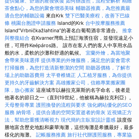
提供健康、舒適的產後恢復
如何辦護照，流程全解析
精緻
茶會點心，為您的聚會增添美味
輔聽器推薦，為您推薦最
適合您的輔聽設備
來自Krk
雙下巴醫美療程，改善下巴線
條
桃園台胞證申請服務
Island的Krk
台中按摩服務推薦
Island“Vrbničkažlahtina”的著名白葡萄酒非常適合。
推拿
與整復結合
在Kvarner灣島上預訂海濱住宿，並發現遠足小
徑，可用作Keépáros路。 該市在客人們的客人中享用水晶
般的水，柔軟的沙灘和舒適的氣候。
宜蘭外燴，為當地聚
會帶來美味選擇
提供專業的外燴服務，滿足您的宴會需求
打掃服務，為您打造清新整潔的空間
助聽器價格，了解市
場上的助聽器費用
太平脊椎矯正
人工植牙服務，為你提供
更持久的牙齒解決方案
高雄搬家公司，信賴專業搬家團
隊，放心搬家
這座城市以赫拉克萊斯的名字命名，後者是
他著名的節日之一（直到19世紀，他被稱為赫拉克利亞）。
天母整骨專業
護照換發的流程與要求
強化網站優化的SEO
服務
納骨塔，提供合適的空間安置逝者的骨灰
近視矯正方
法，幫助您重獲清晰視力
現代簡約主臥室設計靈感
該度假
勝地富含歷史地點和豪華海灘，這些海灘是希臘最好，最多
樣化的海灘。
記帳服務推薦
旅行社代辦護照服務，專業協