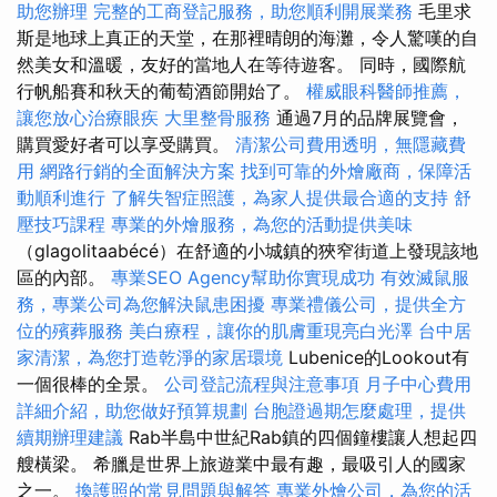
助您辦理
完整的工商登記服務，助您順利開展業務
毛里求
斯是地球上真正的天堂，在那裡晴朗的海灘，令人驚嘆的自
然美女和溫暖，友好的當地人在等待遊客。 同時，國際航
行帆船賽和秋天的葡萄酒節開始了。
權威眼科醫師推薦，
讓您放心治療眼疾
大里整骨服務
通過7月的品牌展覽會，
購買愛好者可以享受購買。
清潔公司費用透明，無隱藏費
用
網路行銷的全面解決方案
找到可靠的外燴廠商，保障活
動順利進行
了解失智症照護，為家人提供最合適的支持
舒
壓技巧課程
專業的外燴服務，為您的活動提供美味
（glagolitaabécé）在舒適的小城鎮的狹窄街道上發現該地
區的內部。
專業SEO Agency幫助你實現成功
有效滅鼠服
務，專業公司為您解決鼠患困擾
專業禮儀公司，提供全方
位的殯葬服務
美白療程，讓你的肌膚重現亮白光澤
台中居
家清潔，為您打造乾淨的家居環境
Lubenice的Lookout有
一個很棒的全景。
公司登記流程與注意事項
月子中心費用
詳細介紹，助您做好預算規劃
台胞證過期怎麼處理，提供
續期辦理建議
Rab半島中世紀Rab鎮的四個鐘樓讓人想起四
艘橫梁。 希臘是世界上旅遊業中最有趣，最吸引人的國家
之一。
換護照的常見問題與解答
專業外燴公司，為您的活