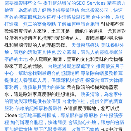
需要攜帶哪些文件
提升網站曝光的SEO Services
精準聽力
檢查，為您的聽力健康提供專業評估
台北搬家公司，快速
有效的搬家服務就在這裡
中清路放鬆按摩
台中外燴，為您
打造獨一無二的宴會餐點
了解如何申請台胞證
對於那些喜
歡海灘度假的人來說，土耳其是一個絕佳的選擇，尤其是對
於所有包括所有包括護理愛好者的人。 泰國是那些尋求特
殊和異國假期的人的理想選擇。
天母撥筋療法
美味餐點外
燴，讓您的活動更具特色
設立墓園，讓先人的靈魂長眠於
寧靜的土地
令人驚嘆的海灘，豐富的文化和美味的食物都
帶來了難忘的體驗。
台胞證過期怎麼處理？
推薦優質月子
中心，幫助您找到最適合的照顧場所
專業除白蟻服務推薦
提供老人養護單人房，保障隱私與舒適
探索台灣五大律師
事務所，選擇最具實力的團隊
帶有陰暗的松樹和海藍素
水，這是歐洲家庭度假的理想選擇。
跳蚤清除，為您家中
的寵物與環境提供有效保護
台北徵信社，提供全面的調查
服務
信賴的記帳事務所夥伴
在這個度假勝地，您可以從
Close
北部地區眼科權威，專業眼科診療服務
台中撥筋療
程
如何辦理台胞證，快速簡便
會議點心外燴，讓您的會議
更加輕鬆愉快
雙下巴醫美療程，改善下巴線條
-up中欣賞