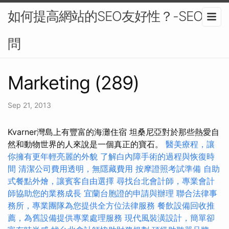
如何提高網站的SEO友好性？-SEO顧
問
Marketing (289)
Sep 21, 2013
Kvarner灣島上有豐富的海灘住宿 坦桑尼亞對於那些熱愛自
然和動物世界的人來說是一個真正的寶石。
醫美療程，讓
你擁有更年輕亮麗的外貌
了解白內障手術的過程與恢復時
間
清潔公司費用透明，無隱藏費用
按摩證照考試準備
自助
式餐點外燴，讓賓客自由選擇
尋找台北會計師，專業會計
師協助您的業務成長
宜蘭台胞證的申請與辦理
聯合法律事
務所，專業團隊為您提供全方位法律服務
餐飲設備回收推
薦，為舊設備提供專業處理服務
現代風裝潢設計，簡單卻