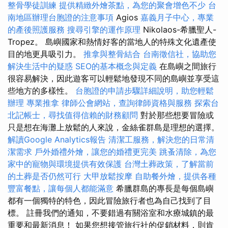
整骨學徒訓練
提供精緻外燴茶點，為您的聚會增色不少
台
南地區辦理台胞證的注意事項
Agios
嘉義月子中心，專業
的產後照護服務
搜尋引擎的運作原理
Nikolaos-希臘聖人-
Tropez。 島嶼國家和熱情好客的當地人的特殊文化遺產使
目的地更具吸引力。
推拿與整骨結合
台南徵信社，協助您
解決生活中的疑惑
SEO的基本概念與定義
在島嶼之間旅行
很容易解決，因此遊客可以輕鬆地發現不同的島嶼並享受這
些地方的多樣性。
台胞證的申請步驟詳細說明，助您輕鬆
辦理
專業推拿
律師公會網站，查詢律師資格與服務
探索台
北記帳士，尋找值得信賴的財務顧問
對於那些想要冒險或
只是想在海灘上放鬆的人來說，金絲雀群島是理想的選擇。
解讀Google Analytics報告
清潔工服務，解決您的日常清
潔需求
戶外婚禮外燴，讓您的婚禮更完美
跳蚤清除，為您
家中的寵物與環境提供有效保護
台灣土葬政策，了解當前
的土葬是否仍然可行
大甲放鬆按摩
自助餐外燴，提供各種
豐富餐點，讓每個人都能滿意
希臘群島的專長是每個島嶼
都有一個獨特的特色，因此冒險旅行者也為自己找到了目
標。 註冊我們的通知，不要錯過有關浴室和水療城鎮的最
重要和最新消息！ 如果您想接管旅行社的促銷材料，則肯