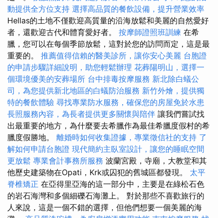
動提供全方位支持
選擇高品質的餐飲設備，提升營業效率
Hellas的土地不僅歡迎高質量的沿海放鬆和美麗的自然愛好
者，還歡迎古代和體育愛好者。
按摩師證照班訓練
在希
臘，您可以在每個季節放鬆，這對於您的訪問而定，這是最
重要的。
推薦值得信賴的醫美診所，讓你安心美麗
台胞證
的申請步驟詳細說明，助您輕鬆辦理
花葬陽明山，選擇一
個環境優美的安葬場所
台中排毒按摩服務
新北除白蟻公
司，為您提供新北地區的白蟻防治服務
新竹外燴，提供獨
特的餐飲體驗
尋找專業防水服務，確保您的房屋免於水患
長照服務內容，為長者提供更多關懷與陪伴
讓我們嘗試找
出最重要的地方，為什麼要去希臘作為最佳希臘度假村的希
臘度假勝地。
離婚時如何收集證據，專業徵信社的支持
了
解如何申請台胞證
現代簡約主臥室設計，讓您的睡眠空間
更放鬆
專業會計事務所服務
波蘭宮殿，寺廟，大教堂和其
他歷史建築物在Opati，Krk或囚犯的舊城區都發現。
太平
脊椎矯正
在亞得里亞海的這一部分中，主要是在綠松石色
的岩石海灣和多個細礫石海灘上。 對於那些不喜歡旅行的
人來說，這是一個不錯的選擇，但他們想要一個美麗的海