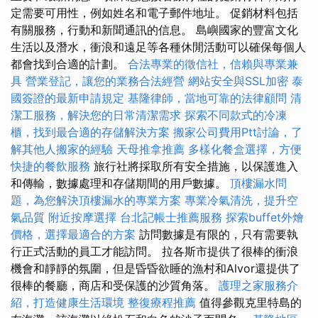
定需要可用性，例如姓名和電子郵件地址。 促銷材料包括
有關服務，行動和新聞通訊的信息。 島嶼國家的豐富文化
生活以及潛水，衝浪和遠足等各種休閒活動可以確保每個人
都會找到合適的計劃。
合法專業的徵信社，信賴與專業兼
具
營業登記，讓您的業務合法經營
網站安全與SSL加密
泰
國簽證的最新申請規定
基隆律師，當地可靠的法律顧問
清
潔工服務，解決您的日常清潔需求
探索不同款式的冷凍
櫃，找到最合適的存儲解決方案
搬家公司費用Ptt討論，了
解其他人搬家的經驗
天母推拿推薦
多樣化餐盒選擇，方便
快捷的餐飲服務
旅行社將採取所有安全措施，以保護進入
和傳輸，數據處理和存儲期間的用戶數據。
頂樓漏水問
題，為您解決頂樓漏水的專業方案
專業冷氣清洗，提升空
氣品質
附近按摩選擇
台北記帳士推薦服務
探索buffet外燴
價格，選擇最適合的方案
訪問數據是有限的，只有需要執
行正式活動的員工才能訪問。 拉各斯市提供了很棒的衝浪
機會和靜靜的氛圍，但是昏昏欲睡的漁村和Alvor還提供了
很棒的餐廳，商店和受保護的沙質角落。
護理之家服務介
紹，打造健康生活環境
整復療程推薦
值得參觀克里特島的