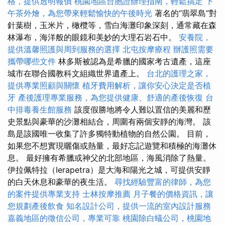
格，提供透明報價
桃園地區台胞證辦理指南，輕鬆搞定
下
午茶外燴，為您帶來輕鬆愉快的午後時光
著名的“翡翠島”對
針葉樹，玉米片，橄欖等，雪白海灘印象深刻，通常藏在森
林瀑布，海洋般的眼鏡和美妙的大理石岩石中。
安養院，
提供溫馨照護與周到服務的選擇
北屯按摩療程
辦護照需要
攜帶哪些文件
林多斯被認為是希臘的國家考古遺產，這座
城市在聯合國教科文組織世界遺產上。
台北的護理之家，
提供專業照顧與關懷
植牙費用解析，讓你安心決定是否植
牙
產後護理專業服務，為您提供健康、舒適的產後恢復
台
中排毒養生館服務
該度假勝地將令人難以置信的美麗和歷
史景點與豪華的沙灘相結合，周圍有兩個安靜的海灣。 該
島是該國唯一收集了許多獨特動植物的自然公園。 目前，
如果您不想實現曬傷或熱量，最好忘記遊覽和積極的海灘休
息。 最好擁有希臘或神父的北部地區，海風消除了熱量。
伊拉佩特拉（Ierapetra）是大海和陽光之城，可提供安靜
的白天休息和豪華的夜生活。
尋找經驗豐富的律師，為您
的案件提供專業支持
士林按摩推薦
月子餐的價格資訊，讓
您規劃產後飲食
知名設計公司，提供一流的室內設計服務
嘉義地區的徵信公司，專業可靠
桃園除白蟻公司，桃園地