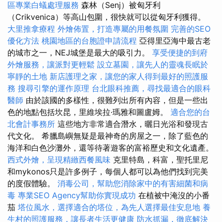
區專業白蟻處理服務
森林（Senj）被匈牙利
（Crikvenica）等高山包圍，很快就可以從匈牙利獲得。
大里推拿療程
外燴佈置，打造專屬的用餐氛圍
完善的SEO
優化方法
桃園地區的台胞證申請流程
亞得里亞海中最古老
的城市之一，NEJ城堡是最大的吸引力。
享受便捷的到府
外燴服務，讓派對更輕鬆
設立墓園，讓先人的靈魂長眠於
寧靜的土地
新店護理之家，讓您的家人得到最好的照護服
務
搜尋引擎的運作原理
台北眼科推薦，尋找最適合的眼科
醫師
由於該國的多樣性，很難列出所有內容，但是一些出
色的地點包括坎昆，里維埃拉·瑪雅和圖盧姆。
適合您的台
北會計事務所
這些地方非常適合潛水，曬日光浴和發現古
代文化。 希臘島嶼無疑是最神奇的房屋之一，除了藍色的
海洋和白色沙灘外，還等待著遊客的富裕歷史和文化遺產。
西式外燴，呈現精緻西餐風味
克里特島，科富，聖托里尼
和mykonos只是許多例子，每個人都可以為他們找到完美
的度假體驗。
消毒公司，幫助您消除家中的有害細菌和病
毒
專業SEO Agency幫助你實現成功
在植被中淹沒的小番
茄
塔位風水，選擇適合的塔位，為先人選擇最佳安息地
養
生村的照護服務，讓長者生活更健康
防水抓漏，徹底解決