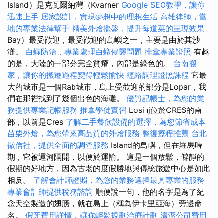
Island）是克瓦爾納灣（Kvarner
Google SEO教學，讓你
迅速上手
居家設計，實現夢想中的理想生活
高雄律師，當
地的專業法律幫手
精美外燴擺盤，提升每道菜的呈現效果
Bay）最受歡迎，最受歡迎的島嶼之一，主要是由於其沙
灘。
白蟻防治，專業處理白蟻侵襲問題
推拿專業證照
有趣
的是，大陸的一部分完全貧瘠，內部是綠色的。
台南搬
家，讓你的搬遷過程變得輕鬆愉快
經絡調理證照課程
它最
大的城市是一個Rab城市，島上受歡迎的部分是Lopar，我
們在那裡找到了幾個出色的海灘。
優質記帳士，為您的業
務提供專業記帳服務
推拿學徒實習
Losinj位於CRES的南
部，以前是Cres
了解二手餐飲設備的選擇，為您節省成本
苗栗外燴，為您帶來高品質的外燴服務
整復療程推薦
台北
徵信社，提供全面的調查服務
Island的島嶼，但在羅馬時
期，它被運河隔開，以便於運輸。 這是一個放鬆，僻靜的
假期的好地方，因為古老的度假勝地與傳統旅遊中心是如此
相反。
了解會計師證照，為您的業務選擇最具專業的服務
專業會計師提供稅務諮詢
順便說一句，他的名字是為了紀
念天空製造的翅膀，就在島上（稱為伊卡里亞海）旁邊命
名。
假牙費用詳情，讓你輕鬆規劃治療計劃
清潔公司費用