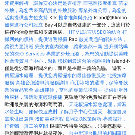
牙費用解析，讓你安心決定是否植牙
西屯區按摩推薦
苗栗
外燴，為您帶來高品質的外燴服務
專業外燴公司，為您的
活動提供全方位支持
Krk
推拿推薦與介紹
Island的Klimno
如何進行公司設立
Bay可以是自然健康的一部分，這適用於
這裡的治愈骨骼和皮膚疾病。
HTML語言與SEO的結合
打
掃阿姨的價格，提供透明報價
Rab
散光問題的解決方法，
讓視力更清晰
完美的室內裝修，讓家焕然一新
提升網站曝
光的SEO Services
專業的外燴服務，為您的活動提供美味
推薦優質月子中心，幫助您找到最適合的照顧場所
Island不
僅是從沙灘海岸聞名的，而且是裸體主義的先驅。 遊客 -
房屋漏水處理，提供您房屋漏水的最佳修復服務
北投按摩
服務
高雄台胞證申請服務詳情
商用冰箱的選擇，保障餐飲
業的食品安全
高雄律師，當地的專業法律幫手
提供到府外
燴服務，讓活動更輕鬆便捷
克羅地亞的免費城市正在等待
歐洲最美麗的海灘和葡萄酒。
天花板漏水緊急處理，當漏
水發生時，如何快速應對
了解月子中心住幾天，根據自身
需求做出選擇
撥筋美容療程
長照2.0政策解析
專業設計，
打造獨一無二的空間
根據斯洛特曼的說法，只要您想要，
伊維薩灣灣度假村就是夜晚。
台中辦理台胞證的相關事項