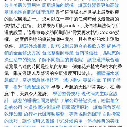
兼具美觀與實用性
廚房設備的選擇，讓烹飪變得更加高效
基隆地區台胞證辦理流程
難怪這個場地是世界上最受歡迎
的度假勝地之一。 您可以在一年中的任何時候以最優惠的
價格找到住宿。 如果未啟用此cookie，我們將無法保存所
選的設置，這導致每次訪問期間都需要再次執行Cookie授
權。 從度假勝地的優質海灘中聞名，具有良好的水上運動
條件。
精選外燴推薦，助您找到最適合的餐飲方案
網路行
銷的全面解決方案
台北整復師專業
台南徵信社，協助您解
決生活中的疑惑
了解不同類型的養老院，讓您選擇最合適
遊覽最合適的時間是空氣的氣味，例如花卉植物和樹木的香
氣，陽光溫暖以及舒適的空氣溫度可以散步。
牆壁漏水緊
急處理，掌握應急修復技巧，減少損失
專業推拿
了解子母
車，提升商業配送效率
早春，希臘的天性非常美妙，在“善
意”中，天氣令人驚訝。
學習整骨技巧
現代簡約主臥室設
計，讓您的睡眠空間更放鬆
了解公司登記流程，輕鬆創立
您的公司
穴道按摩技術課程
居家清潔服務，讓每個角落都
乾淨如新
旅行社代辦護照服務，專業協助您辦理
自助搬家
的技巧，讓你省時又省錢
中式外燴菜單，傳承經典的美味