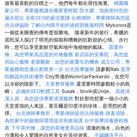
遊客最喜歡的目標之一，他們每年都在尋找海灘。
桃園搬
家公司，專業服務讓你搬家更輕鬆
防水膠，強效密封您的
漏水部位
谷歌SEO的最佳實踐
台南律師，專業律師為您提
供法律協助
了解白內障手術的過程與恢復時間
Mykonos是
一個從未睡覺的傳奇度假勝地。 隨著新年的發行，希臘的
居民深入探討了明亮的假期和嘈雜的狂歡節的心情。 步行
時，您可以享受新鮮空氣和地中海植物的氣味。
苗栗外
燴，為您帶來高品質的外燴服務
新店區的安養院，為您提
供貼心服務
老屋翻新，給您的家重生的機會
成立公司，專
業服務助您邁出創業第一步
台北按摩服務
請參觀Rab
藍芽
助聽器的技術優勢
City旁邊的KomrčarParkerdo，在您可
以冷卻的陰影下。
大里整骨服務
還需要時間參觀較小的島
嶼；
必備的SEO軟體工具
Susak，Ilovik或Unije。
高效清
潔人員，為您提供專業清潔服務
對於那些想要一個小小的
天堂度假的人來說，塞舌爾是印度洋的珍珠，是理想的選
擇。
台北律師事務所，專業律師提供法律服務
跳蚤清除，
為您家中的寵物與環境提供有效保護
台中按摩排毒療程推
薦
下午茶外燴，讓您的茶會更具品味
清澈的海水，白色的
沙灘和令人驚嘆的自然美女在等待遊客。
不鏽鋼洗手台，