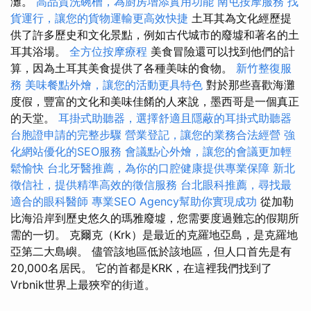
灘。
高品質洗碗槽，為廚房增添實用功能
南屯按摩服務
找
貨運行，讓您的貨物運輸更高效快捷
土耳其為文化經歷提
供了許多歷史和文化景點，例如古代城市的廢墟和著名的土
耳其浴場。
全方位按摩療程
美食冒險還可以找到他們的計
算，因為土耳其美食提供了各種美味的食物。
新竹整復服
務
美味餐點外燴，讓您的活動更具特色
對於那些喜歡海灘
度假，豐富的文化和美味佳餚的人來說，墨西哥是一個真正
的天堂。
耳掛式助聽器，選擇舒適且隱蔽的耳掛式助聽器
台胞證申請的完整步驟
營業登記，讓您的業務合法經營
強
化網站優化的SEO服務
會議點心外燴，讓您的會議更加輕
鬆愉快
台北牙醫推薦，為你的口腔健康提供專業保障
新北
徵信社，提供精準高效的徵信服務
台北眼科推薦，尋找最
適合的眼科醫師
專業SEO Agency幫助你實現成功
從加勒
比海沿岸到歷史悠久的瑪雅廢墟，您需要度過難忘的假期所
需的一切。 克爾克（Krk）是最近的克羅地亞島，是克羅地
亞第二大島嶼。 儘管該地區低於該地區，但人口首先是有
20,000名居民。 它的首都是KRK，在這裡我們找到了
Vrbnik世界上最狹窄的街道。