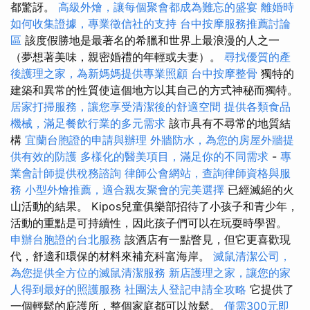
都驚訝。
高級外燴，讓每個聚會都成為難忘的盛宴
離婚時
如何收集證據，專業徵信社的支持
台中按摩服務推薦討論
區
該度假勝地是最著名的希臘和世界上最浪漫的人之一
（夢想著美味，親密婚禮的年輕或夫妻）。
尋找優質的產
後護理之家，為新媽媽提供專業照顧
台中按摩整骨
獨特的
建築和異常的性質使這個地方以其自己的方式神秘而獨特。
居家打掃服務，讓您享受清潔後的舒適空間
提供各類食品
機械，滿足餐飲行業的多元需求
該市具有不尋常的地質結
構
宜蘭台胞證的申請與辦理
外牆防水，為您的房屋外牆提
供有效的防護
多樣化的醫美項目，滿足你的不同需求
-
專
業會計師提供稅務諮詢
律師公會網站，查詢律師資格與服
務
小型外燴推薦，適合親友聚會的完美選擇
已經滅絕的火
山活動的結果。 Kipos兒童俱樂部招待了小孩子和青少年，
活動的重點是可持續性，因此孩子們可以在玩耍時學習。
申辦台胞證的台北服務
該酒店有一點瞥見，但它更喜歡現
代，舒適和環保的材料來補充科富海岸。
滅鼠清潔公司，
為您提供全方位的滅鼠清潔服務
新店護理之家，讓您的家
人得到最好的照護服務
社團法人登記申請全攻略
它提供了
一個輕鬆的庇護所，整個家庭都可以放鬆。
僅需300元即