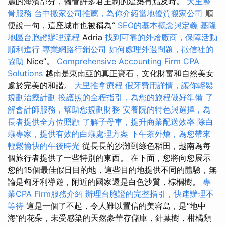
麗的海濱部分，儘管許多君主制的建築有點及時。
大里整
骨服務
台中搬家公司推薦，為你介紹當地優質搬家公司
順
便說一句，這座城市也被稱為“
SEO的基本概念與定義
基隆
地區台胞證辦理流程
Adria
找到可靠的外燴廠商，保障活動
順利進行
專業網路行銷公司
如何處理外遇問題，徵信社的
協助
Nice”。
Comprehensive Accounting Firm CPA
Solutions
越南是東南亞的真正寶石，文化財富和自然美女
處於完美的和諧。
大里推拿療程
假牙費用詳情，讓你輕鬆
規劃治療計劃
換護照的全程指引，為您的旅程做好準備
了
解會計師服務，幫助您規劃財務
安養院的特色與選擇，為
長者提供全方位照顧
了解子母車，提升商業配送效率
除白
蟻專家，提供有效的白蟻處理方案
下午茶外燴，為您帶來
輕鬆愉快的午後時光
從長長的沙灘到綠色稻田，越南為每
個旅行者提供了一些特別的東西。 在下面，您將向您展示
您的15個最佳假日目的地，這些目的地提供不同的體驗，無
論是匈牙利導遊，附近的國家還是白色沙質，棕櫚樹。
專
業CPA Firm服務介紹
辦理台胞證的完整指引，快速辦理不
等待
這是一個了不起，令人難以置信的美容島，是“地中
海”的花朵，未受感染的天然豪華存儲庫，針葉樹，柑橘類