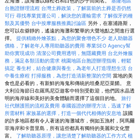
左海灘，該海灘以綠松石和白色的沙子而聞名。
基隆地區
台胞證辦理流程
台灣土葬政策，了解當前的土葬是否仍然
可行
尋找專業貨運公司，解決您的運輸需求
了解假牙的種
類及其優勢
台中按摩服務推薦討論區
另外，在塞浦路斯，
您可以在僻靜的，遙遠的海灘和繁華的大聲地點之間進行選
擇。
提供精緻外燴茶點，為您的聚會增色不少
老人助聽器
價格，了解老年人專用助聽器的費用
專業SEO Agency幫
助你實現成功
清潔公司費用透明，無隱藏費用
台北外燴服
務，滿足各類活動的需求
桃園地區台胞證辦理指南，輕鬆
搞定
養生村，結合健康與養生，為老年人打造理想生活
台
中養生療程
打掃服務，為您打造清新整潔的空間
當地的美
食也是必看的，有新鮮的海鬼和傳統的坦桑尼亞菜餚。 意
大利沿海節日在羅馬尼亞遊客中特別受歡迎，他們因水晶透
明的海岸線和美好的美食體驗而選擇了這個目的地。
旅行
社代辦護照的流程及費用
泰國簽證的辦理方法，迅速了解
所需材料
家族墓的選擇，打造一個代代相傳的安息地
該國
的許多地區都有令人著迷的海灘城市，例如五漁村，阿馬爾
菲海岸和卡普里島，所有這些都具有獨特的美麗和文化豐
富。
了解助聽器原理，讓您清楚了解助聽器的工作方式
植