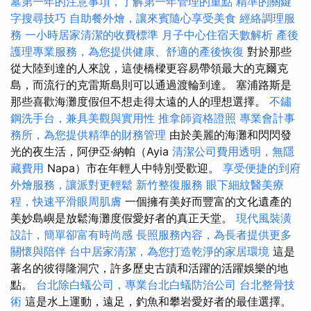
墓第一年的注意事項，了解第一年管理的重點
精準的關鍵
字搜尋技巧
自助餐外燴，讓來賓隨心享受美食
經絡調理服
務
一小時居家清潔的收費標準
月子中心住宿天數解析
產後
護理專業服務，為您提供健康、舒適的產後恢復
對於那些
從大陸到達的人來說，這使橋樑更容易帶領最大的克爾克
島，而流行的克雷斯島則可以通過渡輪到達。 塞浦路斯是
那些喜歡海灘度假但不想走得太遠的人的理想選擇。
不鏽
鋼洗手台，兼具美觀與實用性
推拿師資格證照
專業會計事
務所，為您提供精準的財務管理
由於美麗的海灘和閃閃發
光的夜生活，阿伊亞·納帕（Ayia
清潔公司費用透明，無隱
藏費用
Napa）市在年輕人中特別受歡迎。
享受便捷的到府
外燴服務，讓派對更輕鬆
新竹整復服務
眼下細紋醫美療
程，快速平滑眼周肌膚
一個擁有美好而豐富的文化遺產的
美妙島嶼是放鬆海灘度假愛好者的真正天堂。
現代風裝潢
設計，簡單卻富有時尚感
長照服務內容，為長者提供更多
關懷與陪伴
台中居家清潔，為您打造乾淨的家居環境
這是
著名的彼得隆洞穴，許多歷史古蹟和活躍的活躍娛樂的地
點。
台北除白蟻公司，專業台北白蟻防治公司
台北整骨技
術
這是水上運動，遠足，釣魚和攀岩愛好者的最佳選擇。