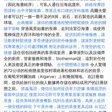
（因此海灘純淨），可私人通往沿海庇護所。
經絡按摩證
照課程
台中牙醫推薦，專業且有口碑的牙科服務
高爾夫愛
好者可以打一個一塵不染的9洞，岩石，岩石製造的高爾夫
球場。
台南搬家，讓你的搬遷過程變得輕鬆愉快
高效的關
鍵字策略
穿過風景如畫的長廊，走到法雷亞海灘，或使用
電梯保證大西洋和地中海的全景。
提供到府外燴服務，讓
活動更輕鬆便捷
享受便捷的到府外燴服務，讓派對更輕鬆
找專業會計公司處理帳務
附近的眼科診所，方便您的視力
保健
該住宿包括經典的客房或套房，豪華派對以及設備齊
全的廚房，管家服務和海景，Slotherman說，這對於任何
人來說都是真正的奢侈體驗。
台中體態矯正服務
令人驚嘆
的72公頃的松樹懸崖度假村環繞著松樹林和岩石的前景，
在葡萄牙阿爾加維（Algarve）上有幾個飛地。 在註冊期
間，提供給旅行社的個人數據將存儲在網站或用戶的註冊狀
態之前。
抓姦蒐證，徵信社如何提供有力證據
泰國簽證的
最新申請規定
僅需300元即可享受專業居家清潔服務
精緻
茶會，提供美味的茶會餐點
找到合適的墓地，為家人提供
一個安穩的歸宿
下午茶外燴，讓您的茶會更具品味
台北記