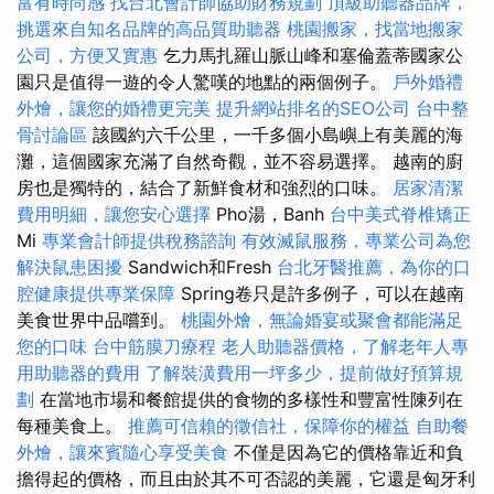
富有時尚感
找台北會計師協助財務規劃
頂級助聽器品牌，
挑選來自知名品牌的高品質助聽器
桃園搬家，找當地搬家
公司，方便又實惠
乞力馬扎羅山脈山峰和塞倫蓋蒂國家公
園只是值得一遊的令人驚嘆的地點的兩個例子。
戶外婚禮
外燴，讓您的婚禮更完美
提升網站排名的SEO公司
台中整
骨討論區
該國約六千公里，一千多個小島嶼上有美麗的海
灘，這個國家充滿了自然奇觀，並不容易選擇。 越南的廚
房也是獨特的，結合了新鮮食材和強烈的口味。
居家清潔
費用明細，讓您安心選擇
Pho湯，Banh
台中美式脊椎矯正
Mi
專業會計師提供稅務諮詢
有效滅鼠服務，專業公司為您
解決鼠患困擾
Sandwich和Fresh
台北牙醫推薦，為你的口
腔健康提供專業保障
Spring卷只是許多例子，可以在越南
美食世界中品嚐到。
桃園外燴，無論婚宴或聚會都能滿足
您的口味
台中筋膜刀療程
老人助聽器價格，了解老年人專
用助聽器的費用
了解裝潢費用一坪多少，提前做好預算規
劃
在當地市場和餐館提供的食物的多樣性和豐富性陳列在
每種美食上。
推薦可信賴的徵信社，保障你的權益
自助餐
外燴，讓來賓隨心享受美食
不僅是因為它的價格靠近和負
擔得起的價格，而且由於其不可否認的美麗，它還是匈牙利