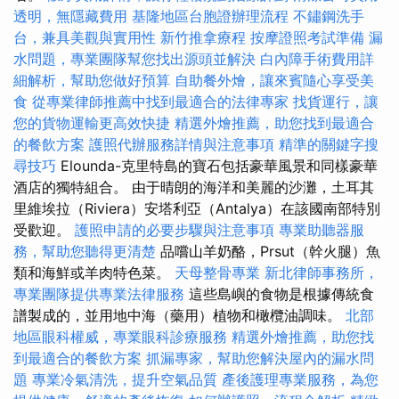
透明，無隱藏費用
基隆地區台胞證辦理流程
不鏽鋼洗手
台，兼具美觀與實用性
新竹推拿療程
按摩證照考試準備
漏
水問題，專業團隊幫您找出源頭並解決
白內障手術費用詳
細解析，幫助您做好預算
自助餐外燴，讓來賓隨心享受美
食
從專業律師推薦中找到最適合的法律專家
找貨運行，讓
您的貨物運輸更高效快捷
精選外燴推薦，助您找到最適合
的餐飲方案
護照代辦服務詳情與注意事項
精準的關鍵字搜
尋技巧
Elounda-克里特島的寶石包括豪華風景和同樣豪華
酒店的獨特組合。 由于晴朗的海洋和美麗的沙灘，土耳其
里維埃拉（Riviera）安塔利亞（Antalya）在該國南部特別
受歡迎。
護照申請的必要步驟與注意事項
專業助聽器服
務，幫助您聽得更清楚
品嚐山羊奶酪，Prsut（幹火腿）魚
類和海鮮或羊肉特色菜。
天母整骨專業
新北律師事務所，
專業團隊提供專業法律服務
這些島嶼的食物是根據傳統食
譜製成的，並用地中海（藥用）植物和橄欖油調味。
北部
地區眼科權威，專業眼科診療服務
精選外燴推薦，助您找
到最適合的餐飲方案
抓漏專家，幫助您解決屋內的漏水問
題
專業冷氣清洗，提升空氣品質
產後護理專業服務，為您