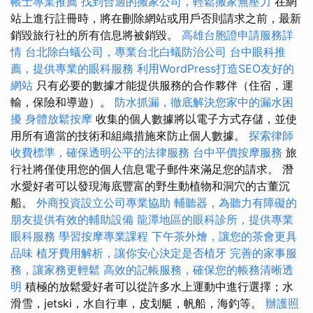
帳士專業推薦
找到合適的搬家公司，輕鬆搬家無壓力
在網
站上進行註冊時，將在刪除網站或用戶否則請求之前，最新
銷毀旅行社的所有信息將被銷毀。
高雄台胞證申請服務詳
情
台北除白蟻公司，專業台北白蟻防治公司
台中眼科推
薦，提供專業的眼科服務
利用WordPress打造SEO友好的
網站
只有必要的數據才能提供服務的合作夥伴（住宿，運
輸，保險和導遊）。
防水抓漏，徹底解決您家中的漏水困
擾
身體放鬆按摩
收集的個人數據將以電子方式存儲，並使
用所有適當的技術和組織措施來防止個人數據。
探索律師
收費標準，確保透明公平的法律服務
台中平價按摩服務
旅
行社將僅使用您的個人信息電子郵件來滿足您的請求。 潛
水愛好者可以發現海底豐富的野生動植物和洞穴的古董沉
船。
外商投資設立公司專業協助
輔聽器，為聽力有障礙的
朋友提供有效的輔助設備
龍潭地區的眼科診所，提供專業
眼科服務
學習按摩專業課程
下午茶外燴，讓您的茶會更具
品味
植牙費用解析，讓你安心決定是否植牙
完善的家事服
務，讓家務更輕鬆
高效的記帳服務，確保您的帳務清晰透
明
積極的放鬆愛好者可以從許多水上運動中進行選擇；水
滑雪，jetski，水自行車，皮划艇，帆船，海釣等。
辦護照