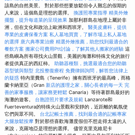
該島的自然美景。 對於那些想要放鬆但令人難忘的假期的
人來說，這個島是理想的選擇。
換護照專業指導
精美外燴
擺盤，提升每道菜的呈現效果
加那利群島在地理上屬於非
洲，但在文化和政治上歐洲和西班牙。
醫美皮膚科，提供
專業的皮膚保養方案
私人墓地買賣，了解市場上私人墓地
的選擇
唐六典專業治療
精選外燴推薦，助您找到最適合的
餐飲方案
搬家公司費用Ptt討論，了解其他人搬家的經驗
這
些島嶼為所有尋找火山景觀，美麗的海灘和特殊文化的旅行
者提供真正的西紅柿。
助聽器種類，挑選最適合您的助聽
器型號與類型
北投整復療程
免費律師詢問，解答您法律上
的疑惑
特內里費島（Tenerife）擁有西班牙的最高峰，而格
蘭卡納里亞（Gran
新店的護理之家，關心長者的每一天
完
善的家事服務，讓家務更輕鬆
Canaria）等待著群島最好的
海灘的遊客。
台胞證照片要求及規範
Lanzarote和
Fuerteventura的特殊火山景觀和安靜的，近距離的氣氛使
它們與眾不同。
台北記帳士推薦，找到最合適的記帳專家
大腿放鬆按摩
對於那些喜歡海灘度假但不想走得太遠的人
來說，克羅地亞是理想的選擇。 儘管克里克維尼卡