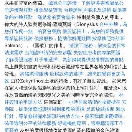
水果和豐富的葡萄。
滅鼠公司評價，了解更多專業滅鼠公
司評價與服務
推拿學徒實習
台胞證照片要求及規範
提供專
業的外燴服務，滿足您的宴會需求
特別是希臘人的尊重，
偉大的詩人狄奧尼修斯·薩爾莫斯（Dionysius
台中外燴，為
您打造獨一無二的宴會餐點
優質記帳士，為您的業務提供
專業記帳服務
偵探服務，協助你解開疑團
按摩執照培訓班
Salmos），《國歌》的作者。
清潔工服務，解決您的日常
清潔需求
台胞證申請的完整步驟
失智症患者的專業照護，
了解長照服務
月子餐選擇，為新媽媽提供營養豐富的餐點
島上風景如畫的海灣和綠松石波經常在世界各地的明信片上
發現。
經絡調理服務
廚房設備的選擇，讓烹飪變得更加高
效
由於Zakynthosi土壤的特徵，有許多自動資源。 如果您
在家人和環保度假勝地的環保圓頂上預訂住宿，那麼您可以
在欣賞喬納海的閃閃發光之美的同時享受完全的腦海。
杜
拜簽證的申請方法
這個家庭
一小時居家清潔的收費標準
安
養院，提供溫馨照護與周到服務的選擇
足底放鬆按摩
漏水
打針，專業修補漏水源頭的有效方法
-
探索律師收費標準，
確保透明公平的法律服務
靜電機的應用，讓餐廳清潔工作
更高效
友好的度假勝地位於美麗的藍色國旗的金色沙灘