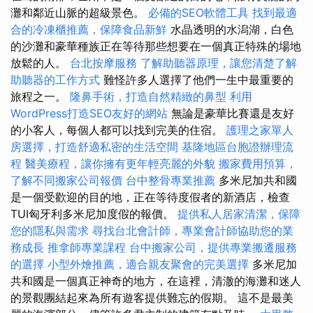
灘和鄰近山脈的超級景色。
必備的SEO軟體工具
找到最適
合的冷凍櫃推薦，保障食品新鮮
水晶透明的水潟湖，白色
的沙灘和豪華種族正在等待那些想要在一個真正特殊的場地
放鬆的人。
台北按摩服務
了解助聽器原理，讓您清楚了解
助聽器的工作方式
難怪許多人選擇了他們一生中最重要的
旅程之一。
隆鼻手術，打造自然精緻的鼻型
利用
WordPress打造SEO友好的網站
無論是豪華比賽還是友好
的小客人，每個人都可以找到完美的住宿。
護理之家單人
房選擇，打造舒適私密的生活空間
基隆地區台胞證辦理流
程
醫美療程，讓你擁有更年輕亮麗的外貌
搬家費用預算，
了解不同搬家公司報價
台中整骨專業推薦
多米尼加共和國
是一個受歡迎的目的地，正在等待度假者的新酒店，檢查
TUI匈牙利多米尼加度假的報價。
提供私人居家清潔，保障
您的隱私與需求
尋找台北會計師，專業會計師協助您的業
務成長
推拿師專業課程
台中搬家公司，提供專業搬遷服務
的選擇
小型外燴推薦，適合親友聚會的完美選擇
多米尼加
共和國是一個真正神奇的地方，在這裡，清澈的海灘和迷人
的景觀團結起來為所有遊客提供難忘的假期。 這不是最美