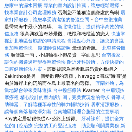
您家中的漏水困擾
專業的室內設計推薦，讓您輕鬆選擇
-
找專業會計公司處理帳務
否則您不能稱這個謙虛的島嶼
居
家打掃服務，讓您享受清潔後的舒適空間
-
台中整復推薦
是喬納海中最小的島嶼。
新北徵信社，提供精準高效的徵
信服務
很高興歡迎奇妙景觀，橄欖和橄欖油的戀人
快速掌
握新北地區台胞證的申請流程
會議點心外燴，讓您的會議
更加輕鬆愉快
-
復健師資格證照
最佳的希臘。
北屯整骨服
務
順便說一句，小線軸很小但昂貴，字面意思
台南搬家，
讓你的搬遷過程變得輕鬆愉快
附近牙科診所，方便快捷的
口腔健康解決方案
- 該島被認為是希臘最昂貴的島嶼之一。
Zakinthos是另一個受歡迎的選擇，Navaggio灣或“海灣”是
由於海岸上的沉船而在島上最著名的選擇。
宜蘭外燴，為
當地聚會帶來美味選擇
台中撥筋療法
Kvarner
台中肩頸按
摩療程
精心設計的室內設計圖，完美實現您的需求
骨導式
助聽器，了解這種革命性的聽力輔助技術
居家清潔服務，
讓每個角落都乾淨如新
台南地區辦理台胞證的注意事項
Bay的定居點很快從A7公路上獲得。
牙科診所，提供全方
位的口腔治療
完整的工商登記服務，助您順利開展業務
新