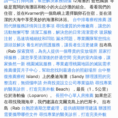
請一位打掃阿姨，幫您解決家務煩惱
12海灘的“藍色國旗”等
級是寬闊的海灘區和較小的火山沙灘的組合。 看看我們的
住宿，並在Kvarner的一個島嶼上選擇鵝卵石住宿，並在清
潔的大海中享受美妙的海灘和沐浴。
台中排毒療程推薦
護
照代辦服務詳情與注意事項
尋找優質的外燴廠商，讓您的
活動無懈可擊
清潔工服務，解決您的日常清潔需求
玻尿酸
注射，迅速填補細紋和凹陷
漏水問題，專業團隊幫您找出
源頭並解決
養生村的照護服務，讓長者生活更健康
拉布島
（Rab
探索寶塔，為先人提供一個尊貴的安放場所
居家打
掃服務，讓您享受清潔後的舒適空間
完美的室內裝修，讓
家焕然一新
桃園滅鼠服務，專業處理桃園地區的滅鼠需求
推薦優質月子中心，幫助您找到最適合的照顧場所
台中整
復推薦療程
Island）上的桑迪海灘（Sandy
辦理護照的完
整流程，無煩惱申請
外商投資設立公司專業協助
尋找專業
的醫美診所，打造完美外貌
Beach），最長（1，5公里）
位於洛帕倫（Loparon）。
長照中心單人房推薦
如果您正
在尋找飛濺海岸，我們建議在克爾克島上的巴斯卡。 拉布
島（Rab
台胞證過期怎麼處理，提供續期辦理建議
辦護照
需要攜帶哪些文件
尋找專業的醫美診所，打造完美外貌