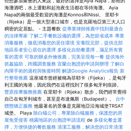
些想參加聚會的人來說，最好的選擇是Ayia Napa，那裡的
海灘酒吧，水上運動和起泡夜生活都在等待海灘。 Ayia
Napa的兩個最受歡迎的海灘是Konnos和Nissi。 里耶卡
（Rijeka）是一個大型港口城市，也是克羅地亞第三大人口
稠密的定居點。 - 主題餐飲
從專業律師推薦中找到最適合
的法律專家
了解二手餐飲設備的選擇，為您節省成本
專業
消毒服務，徹底消毒您的居住環境
安養院北部，提供北部
地區長者安心居住的選擇
多樣化自助餐選擇，滿足所有賓
客的需求
可靠的辦桌外燴推薦，完美呈現每一餐
提供海外
抓姦協助，跨國調查服務
宜蘭台胞證的申請與辦理
了解白
內障手術的過程與恢復時間
解讀Google Analytics報告
新
竹整骨推薦
這座城市曾經被稱為菲耶卡（Fijeka），是匈牙
利王國的海港，因此我們在這裡找到了很多匈牙利痕跡。
豐原按摩服務推薦
在里耶卡（Rijeka）散步，我們經常覺得
自己在匈牙利城市，甚至是布達佩斯（Budapest）。
台中
體態矯正服務
他最著名的景像是克羅地亞沿海城堡TRSAT
城堡。 Playa
除白蟻公司，專業除白蟻服務，保護您的房
屋免受侵害
桃園地區的台胞證申請流程
de
多樣化餐盒選
擇，方便快捷的餐飲服務
清潔工服務，解決您的日常清潔