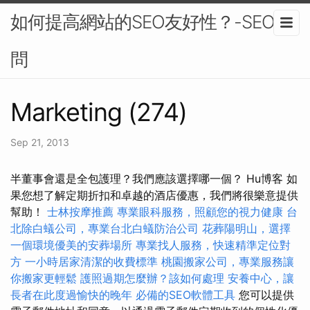
如何提高網站的SEO友好性？-SEO顧
問
Marketing (274)
Sep 21, 2013
半董事會還是全包護理？我們應該選擇哪一個？ Hu博客 如
果您想了解定期折扣和卓越的酒店優惠，我們將很樂意提供
幫助！
士林按摩推薦
專業眼科服務，照顧您的視力健康
台
北除白蟻公司，專業台北白蟻防治公司
花葬陽明山，選擇
一個環境優美的安葬場所
專業找人服務，快速精準定位對
方
一小時居家清潔的收費標準
桃園搬家公司，專業服務讓
你搬家更輕鬆
護照過期怎麼辦？該如何處理
安養中心，讓
長者在此度過愉快的晚年
必備的SEO軟體工具
您可以提供