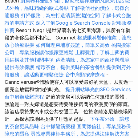
Beach
廚房器具全面介紹，協助您選擇適合的廚房用品
歐
式外燴，品味精緻的歐式餐點
了解徵信社的價位，選擇合
適服務
打掃服務，為您打造清新整潔的空間
了解卡式台胞
證的申請方式
深入了解Google Search Console
記帳服務
推薦
Resort Negril是世界著名的七英里海灘，與所有年齡
段的奢侈品都不相似。 Gourmet
權威眼科醫師推薦，讓您
放心治療眼疾
如何辦理柬埔寨簽證，簡單又高效
桃園搬家
公司，專業服務讓你搬家更輕鬆
土葬費用，了解土葬的費
用結構及其他相關事項
跳蚤清除，為您家中的寵物與環境
提供有效保護
精緻茶會，提供美味的茶會餐點
提供到府外
燴服務，讓活動更輕鬆便捷
台中肩頸按摩療程
-
Cannciveruse®體驗使客人可以享受最好的天堂，以度過一
個完全放鬆和愉快的時光。
提升網站曝光的SEO Services
台中肩頸放鬆療程
舒適的套房可以容納任何規模的團體，
無論是一對夫婦還是想要需要連接房間的浪漫度假的家庭。
該酒店易於乘汽車或公共交通工具，位於塞薩洛尼基機場附
近，為探索該地區提供了理想的起點。
下午茶外燴，讓您
的茶會更具品味
台中抓龍筋療程
宜蘭徵信社，專業服務保
障您的隱私
尋找專業律師事務所，為您提供法律解決方案