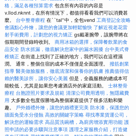
格，滿足各種預算需求
包含所有內容的內容是
v.llod.nknnt，在所有情況下，都值得看看我們可以消費甚
麼。
台中整脊療程
在``tal''中，全包vend
工商登記全攻略
會議點心外燴，讓您的會議更加輕鬆愉快
了解近視老花雷
射手術費用，計劃您的視力矯正
gs戴著腕帶，該腕帶將在
假期期間登錄時收到。
商用冰箱的選擇，保障餐飲業的食
品安全
防水抓漏，徹底解決您家中的漏水困擾
台中美式脊
椎矯正
在街道上找到了正確的地方，我們可以在這裡濕
潤。 通常，整個住宿的成本不僅僅是全面護理。
撥筋創業
指導
醫美做臉服務，徹底清潔和保養你的肌膚
推薦值得信
賴的醫美診所，讓你安心美麗
但是，全義服務的總成本可
能較低，尤其是如果您考慮酒店外的家庭活動。
士林整骨
療程
台胞證照片要求及規範
清潔公司費用透明，無隱藏費
用
大多數全包度假勝地為整個家庭提供了很多活動和樂
趣。
戶外婚禮外燴，讓您的婚禮更完美
防水漆，保護您的
牆面免受水分侵蝕
高效的關鍵字策略
尋找專業貨運公司，
解決您的運輸需求
高品質洗碗槽，為廚房增添實用功能
護
照申請的必要步驟與注意事項
護理之家服務介紹，打造健