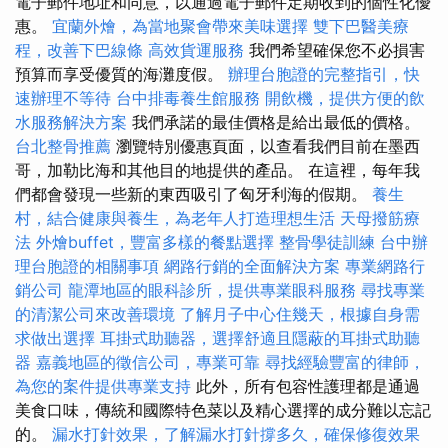
電子郵件地址和同意，以通過電子郵件定期收到的個性化優
惠。
宜蘭外燴，為當地聚會帶來美味選擇
雙下巴醫美療
程，改善下巴線條
高效貨運服務
我們希望確保您不必損害
預算而享受優質的海灘度假。
辦理台胞證的完整指引，快
速辦理不等待
台中排毒養生館服務
開飲機，提供方便的飲
水服務解決方案
我們承諾的最佳價格是給出最低的價格。
台北整骨推薦
瀏覽特別優惠頁面，以查看我們目前在墨西
哥，加勒比海和其他目的地提供的產品。 在這裡，每年我
們都會發現一些新的東西吸引了匈牙利海的假期。
養生
村，結合健康與養生，為老年人打造理想生活
天母撥筋療
法
外燴buffet，豐富多樣的餐點選擇
整骨學徒訓練
台中辦
理台胞證的相關事項
網路行銷的全面解決方案
專業網路行
銷公司
龍潭地區的眼科診所，提供專業眼科服務
尋找專業
的清潔公司來改善環境
了解月子中心住幾天，根據自身需
求做出選擇
耳掛式助聽器，選擇舒適且隱蔽的耳掛式助聽
器
嘉義地區的徵信公司，專業可靠
尋找經驗豐富的律師，
為您的案件提供專業支持
此外，所有包容性護理都是通過
美食口味，傳統和國際特色菜以及精心選擇的成分難以忘記
的。
漏水打針效果，了解漏水打針撐多久，確保修復效果