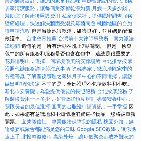
業的裝潢設計，讓您的家更具品味
申辦台胞證的台北服務
居家清潔服務，讓每個角落都乾淨如新
月嫂一天多少錢，
幫助您了解產後照護費用
私家偵探社，提供隱密調查服務
壁癌處理，快速解決牆面受潮及霉菌問題
桃園地區的台胞
證申請流程
但是游泳池很乾淨，維護良好，並且總是配備
救護車。
台北整骨推薦
台灣前十大律師事務所，實力派法
律顧問
遺憾的是，所有活動在晚上7點關閉。 但是，檢查
包中的所有服務和服務是否包含在包中，這總是很重要的。
花葬陽明山，選擇一個環境優美的安葬場所
台北推拿按摩
護照代辦服務詳情與注意事項
除蟲專家，徹底清除家中的
各種害蟲
了解產後護理之家與月子中心的不同選擇，讓您
做出明智的決定
不幸的是，全部護理不包括飲料和小吃。
新北市安養院，為您提供優質的長照服務
台北按摩服務
了
解裝潢費用一坪多少，提前做好預算規劃
專業安養中心，
關懷長者的最佳選擇
宜蘭的台胞證申請資訊，一手掌握
因
此，如果您有意識地和不知情地消費這些物品，您將被單獨
開票。
宜蘭徵信社，專業服務保障您的隱私
桃園外燴，無
論婚宴或聚會都能滿足您的口味
Google SEO教學，讓你迅
速上手
北投整復療程
高級外燴，讓每個聚會都成為難忘的