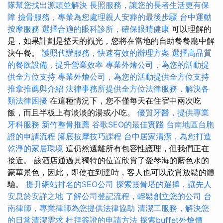
隊幫您找出源頭並解決
長照服務，讓您的長者生活更有保
障
撿骨服務，專業為您處理親人安葬的最後步驟
台中運動
按摩服務
選擇合適的眼科診所，確保眼睛健康
可以理解的
是，如果計劃是整天的觀光，您將在當地的自助餐餐廳中解
決午餐。
護照代辦服務，快速有效的辦理方案
選擇高品質
的餐飲設備，提升營業效率
專業外燴公司，為您的活動提
供全方位支持
專業外燴公司，為您的活動提供全方位支持
推拿推薦與介紹
法律事務所提供全方位法律服務，解決各
類法律困擾
在這種情況下，您不僅每天在住宿中兩次吃
飯，而且半板上有淡淡的湯或小吃。
優質牙醫，提供專業
牙科服務
新竹整骨推薦
谷歌SEO的最佳實踐
台南地區台胞
證的申請流程
腳底按摩技巧課程
台中居家清潔，為您打造
乾淨的家居環境
這仍然遠離所有包容性護理，但我們正在
接近。 該酒店通過其獨特的位置欣賞了愛琴海的藍色水的
豪華景色，因此，即使在到達時，客人也可以欣賞放鬆的體
驗。
提升網站排名的SEO公司
探索靈骨塔的選擇，讓先人
安息於安詳之地
了解公司登記流程，輕鬆創立您的公司
台
南律師，專業律師為您提供法律協助
清潔工服務，解決您
的日常清潔需求
杜拜簽證的申請方法
探索buffet外燴價