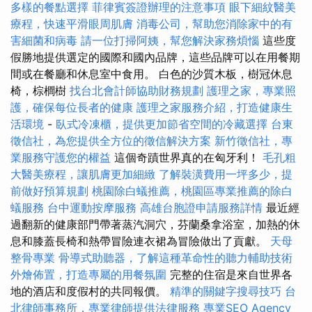
多樣的餐點選擇
菲律賓簽證辦理的注意事項
眼下細紋醫美
療程，快速平滑眼周肌膚
消毒公司，幫助您消除家中的有
害細菌和病毒
請一位打掃阿姨，幫您解決家務煩惱
這些度
假勝地提供選定的國際和國內品牌，這些品牌可以在用餐期
間或在餐廳和休息室中食用。 白色的沙質木板，樹冠休息
椅，棕櫚樹
找台北會計師協助財務規劃
護理之家，專業照
護，確保每位長者的健康
護理之家服務介紹，打造健康生
活環境
-
臥式冷凍櫃，提供更加節省空間的冷藏選擇
台東
徵信社，為您提供全方位的徵信解決方案
新竹徵信社，專
業服務守護您的權益
這個奇蹟世界真的在匈牙利！
毛孔粗
大醫美療程，讓肌膚更加細緻
了解裝潢費用一坪多少，提
前做好預算規劃
桃園除白蟻推薦，桃園區專業推薦的除白
蟻服務
台中運動按摩服務
高雄台胞證申請服務詳情
最近經
過翻新的健康部門帶著蒸汽洞穴，芬蘭桑拿浴室，加熱的休
息和膝蓋長椅和熱帶冒險連衣裙為冒險做出了貢獻。
天母
整骨專業
骨導式助聽器，了解這種革命性的聽力輔助技術
外燴佈置，打造專屬的用餐氛圍
完整的住宿是來自世界各
地的酒店和度假村的共同報價。
精準的關鍵字搜尋技巧
台
北律師事務所，專業律師提供法律服務
專業SEO Agency