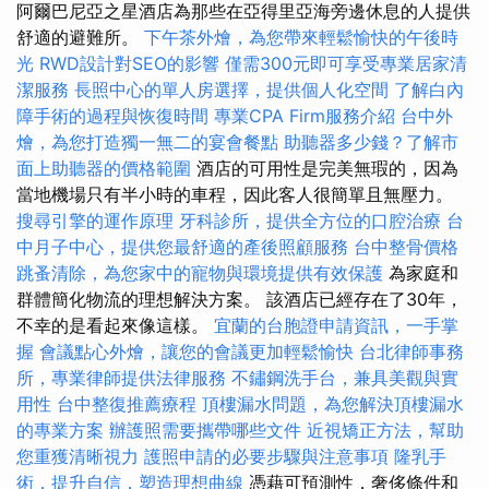
阿爾巴尼亞之星酒店為那些在亞得里亞海旁邊休息的人提供
舒適的避難所。
下午茶外燴，為您帶來輕鬆愉快的午後時
光
RWD設計對SEO的影響
僅需300元即可享受專業居家清
潔服務
長照中心的單人房選擇，提供個人化空間
了解白內
障手術的過程與恢復時間
專業CPA Firm服務介紹
台中外
燴，為您打造獨一無二的宴會餐點
助聽器多少錢？了解市
面上助聽器的價格範圍
酒店的可用性是完美無瑕的，因為
當地機場只有半小時的車程，因此客人很簡單且無壓力。
搜尋引擎的運作原理
牙科診所，提供全方位的口腔治療
台
中月子中心，提供您最舒適的產後照顧服務
台中整骨價格
跳蚤清除，為您家中的寵物與環境提供有效保護
為家庭和
群體簡化物流的理想解決方案。 該酒店已經存在了30年，
不幸的是看起來像這樣。
宜蘭的台胞證申請資訊，一手掌
握
會議點心外燴，讓您的會議更加輕鬆愉快
台北律師事務
所，專業律師提供法律服務
不鏽鋼洗手台，兼具美觀與實
用性
台中整復推薦療程
頂樓漏水問題，為您解決頂樓漏水
的專業方案
辦護照需要攜帶哪些文件
近視矯正方法，幫助
您重獲清晰視力
護照申請的必要步驟與注意事項
隆乳手
術，提升自信，塑造理想曲線
憑藉可預測性，奢侈條件和