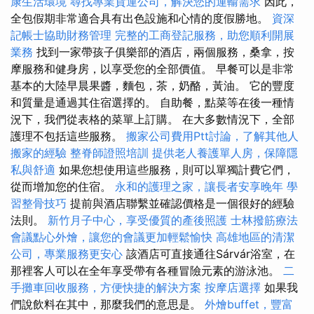
康生活環境
尋找專業貨運公司，解決您的運輸需求
因此，
全包假期非常適合具有出色設施和心情的度假勝地。
資深
記帳士協助財務管理
完整的工商登記服務，助您順利開展
業務
找到一家帶孩子俱樂部的酒店，兩個服務，桑拿，按
摩服務和健身房，以享受您的全部價值。 早餐可以是非常
基本的大陸早晨果醬，麵包，茶，奶酪，黃油。 它的豐度
和質量是通過其住宿選擇的。 自助餐，點菜等在後一種情
況下，我們從表格的菜單上訂購。 在大多數情況下，全部
護理不包括這些服務。
搬家公司費用Ptt討論，了解其他人
搬家的經驗
整脊師證照培訓
提供老人養護單人房，保障隱
私與舒適
如果您想使用這些服務，則可以單獨計費它們，
從而增加您的住宿。
永和的護理之家，讓長者安享晚年
學
習整骨技巧
提前與酒店聯繫並確認價格是一個很好的經驗
法則。
新竹月子中心，享受優質的產後照護
士林撥筋療法
會議點心外燴，讓您的會議更加輕鬆愉快
高雄地區的清潔
公司，專業服務更安心
該酒店可直接通往Sárvár浴室，在
那裡客人可以在全年享受帶有各種冒險元素的游泳池。
二
手攤車回收服務，方便快捷的解決方案
按摩店選擇
如果我
們說飲料在其中，那麼我們的意思是。
外燴buffet，豐富