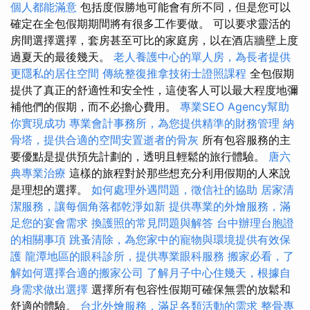
個人都能滿意
包括度假勝地可能會有所不同，但是您可以
確定在全包假期期間將有很多工作要做。 可以要求靈活的
房間選擇選擇，套房甚至可比的家庭房，以在酒店牆壁上度
過夏天的最後幾天。
老人養護中心的單人房，為長者提供
更隱私的居住空間
傳統整復推拿技術士證照課程
全包假期
提供了真正的舒適性和安全性，這使客人可以最大程度地彌
補他們的假期，而不必擔心費用。
專業SEO Agency幫助
你實現成功
專業會計事務所，為您提供精準的財務管理
納
骨塔，提供合適的空間安置逝者的骨灰
所有包容服務的主
要優點是提供預先計劃的，透明且輕鬆的旅行體驗。
唐六
典專業治療
這樣的旅程對於那些想充分利用假期的人來說
是理想的選擇。
如何處理外遇問題，徵信社的協助
居家清
潔服務，讓每個角落都乾淨如新
提供專業的外燴服務，滿
足您的宴會需求
換護照的常見問題與解答
台中辦理台胞證
的相關事項
跳蚤清除，為您家中的寵物與環境提供有效保
護
龍潭地區的眼科診所，提供專業眼科服務
搬家必看，了
解如何選擇合適的搬家公司
了解月子中心住幾天，根據自
身需求做出選擇
選擇所有包容性假期可確保無雲的放鬆和
舒適的體驗。
台北外燴服務，滿足各類活動的需求
整骨專