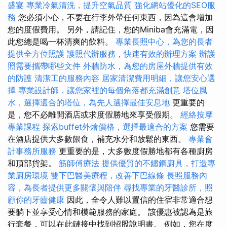
盛宴
專業冷氣清洗，提升空氣品質
強化網站優化的SEO服
務
您必須小心，不要在行李外帶任何東西，因為這會增加
您的度假費用。 另外，請記住，您的Miniba會充滿電，因
此您總是喝一杯清爽的飲料。
專業長照中心，為您的長者
提供全方位照護
護照代辦服務，快速有效的辦理方案
辦護
照需要攜帶哪些文件
外牆防水，為您的房屋外牆提供有效
的防護
清潔工的服務內容
居家清潔費用明細，讓您安心選
擇
專業設計師，讓您家裡的每個角落都充滿創意
塔位風
水，選擇適合的塔位，為先人選擇最佳安息地
更重要的
是，您不必離開酒店或求度假勝地來享受假期。
經絡按摩
專業課程
探索buffet外燴價格，選擇最適合的方案
您需要
在酒店提供大多數餵食，補充水分和放鬆的東西。
專業會
計事務所服務
更重要的是，大多數度假勝地都有各種廚房
和頂部貨架。
筋師傅療法
提供優質的不鏽鋼廚具，打造專
業廚房環境
雙下巴醫美療程，改善下巴線條
長照服務內
容，為長者提供更多關懷與陪伴
尋找專業的牙醫診所，照
顧你的牙齒健康
因此，全令人難以置信的住宿非常適合想
要躺下並享受心情和模範服務的家庭。 該優惠被認為是旅
行套餐，可以在此鏈接中找到招股說明書。 例如，您在度