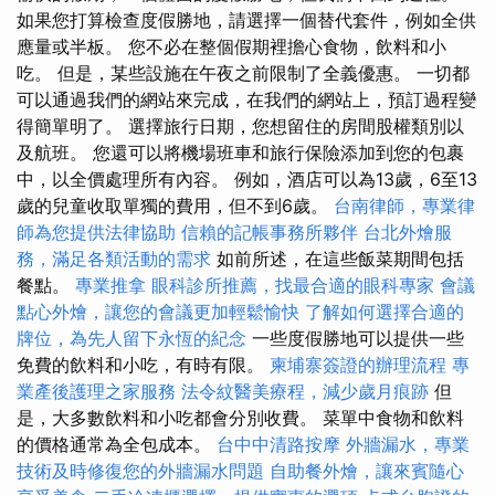
如果您打算檢查度假勝地，請選擇一個替代套件，例如全供
應量或半板。 您不必在整個假期裡擔心食物，飲料和小
吃。 但是，某些設施在午夜之前限制了全義優惠。 一切都
可以通過我們的網站來完成，在我們的網站上，預訂過程變
得簡單明了。 選擇旅行日期，您想留住的房間股權類別以
及航班。 您還可以將機場班車和旅行保險添加到您的包裹
中，以全價處理所有內容。 例如，酒店可以為13歲，6至13
歲的兒童收取單獨的費用，但不到6歲。
台南律師，專業律
師為您提供法律協助
信賴的記帳事務所夥伴
台北外燴服
務，滿足各類活動的需求
如前所述，在這些飯菜期間包括
餐點。
專業推拿
眼科診所推薦，找最合適的眼科專家
會議
點心外燴，讓您的會議更加輕鬆愉快
了解如何選擇合適的
牌位，為先人留下永恆的紀念
一些度假勝地可以提供一些
免費的飲料和小吃，有時有限。
柬埔寨簽證的辦理流程
專
業產後護理之家服務
法令紋醫美療程，減少歲月痕跡
但
是，大多數飲料和小吃都會分別收費。 菜單中食物和飲料
的價格通常為全包成本。
台中中清路按摩
外牆漏水，專業
技術及時修復您的外牆漏水問題
自助餐外燴，讓來賓隨心