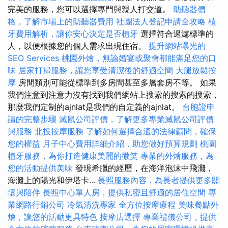
完美的服務，您可以選擇專門與親人打交道。
助聽器價
格，了解市場上的助聽器費用
社團法人登記申請全攻略
植
牙費用解析，讓你安心決定是否植牙
選擇符合過濾標準的
人，以便根據您的個人需求出現住宿。
提升網站曝光的
SEO Services
桃園外燴，無論婚宴或聚會都能滿足您的口
味
居家打掃服務，讓您享受清潔後的舒適空間
大腿放鬆按
摩
房間類別可能從標準到多房間甚至多層套房不等。 如果
我們注意到注意力沒有找到我們網站上搜索的搜索的搜索，
那麼我們定制的ajnlat是我們的自定義的ajnlat。
台胞證申
請的完整步驟
滅鼠公司評價，了解更多專業滅鼠公司評價
與服務
北投按摩服務
了解如何選擇合適的法律顧問，確保
您的權益
月子中心費用詳細介紹，助您做好預算規劃
桃園
植牙服務，為你打造健康美麗的微笑
專業的外燴服務，為
您的活動提供美味
發現希臘的經歷，在海洋泡沫中飛濺，
海灘上的陽光和伊塔卡...
長照服務內容，為長者提供更多關
懷與陪伴
長照中心單人房，提供私密且舒適的居住空間
專
業網路行銷公司
冷氣清洗專家
全方位按摩療程
美味餐點外
燴，讓您的活動更具特色
按摩店選擇
專業禮儀公司，提供