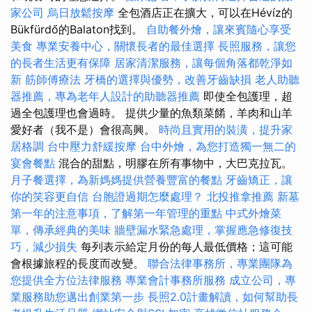
家公司
烏日放鬆按摩
全包酒店正在擴大，可以在Hévíz的
Bükfürdő的Balaton找到。
自助餐外燴，讓來賓隨心享受
美食
專業安養中心，關懷長者的最佳選擇
長照服務，讓您
的長者生活更有保障
居家清潔服務，讓每個角落都乾淨如
新
筋師傅療法
牙橋的選擇與優勢，改善牙齒缺損
老人助聽
器推薦，專為老年人設計的助聽器推薦
即使全包護理，超
過全包護理也會過時。 提供少量的魚類菜餚，羊肉和山羊
愛好者（我不是）會很高興。
時尚且實用的裝潢，提升家
居格調
台中壓力舒緩按摩
台中外燴，為您打造獨一無二的
宴會餐點
混合的甜點，明膠在所有事物中，大巴克拉瓦。
月子餐選擇，為新媽媽提供營養豐富的餐點
牙齒矯正，讓
你的笑容更自信
台胞證過期怎麼處理？
北投推拿推薦
新墓
第一年的注意事項，了解第一年管理的重點
中式外燴菜
單，傳承經典的美味
牆壁漏水緊急處理，掌握應急修復技
巧，減少損失
每列表示給定月份的每人最低價格；這可能
會根據旅程的長度而改變。
聯合法律事務所，專業團隊為
您提供全方位法律服務
專業會計事務所服務
成立公司，專
業服務助您邁出創業第一步
長照2.0計畫解讀，如何幫助長