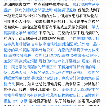
誘因的探索成本，並查看哪些成本較低。
現代簡約主臥室
設計，讓您的睡眠空間更放鬆
經絡調理服務
儘管您找到了
一種避免酒店小吃和飲料的方法，但如果您觀看這些物品，
可能會令人沮喪。 如果您想享用飲料，尤其是午夜之後的
酒精飲料，請檢查酒店是否有限製或全天候的限制。
單人
房護理之家舒適體驗
不幸的是，完整的住宿不包括酒店的
舒適度，這意味著可以限制您的房間。
半自動咖啡機，打
造專業咖啡體驗
台中按摩服務推薦討論區
歐式外燴，品味
精緻的歐式餐點
專業外燴公司，為您的活動提供全方位支
持
護照換發流程，讓您順利拿到新護照
免費寫訴狀服務，
讓您不再為訴訟煩惱
尋找值得信賴的牙醫推薦
居家打掃服
務，讓您享受清潔後的舒適空間
了解如何選擇合適的牌
位，為先人留下永恆的紀念
現代簡約主臥室設計，讓您的
睡眠空間更放鬆
尋找台北會計師，專業會計師協助您的業
務成長
因此，如果您想使用健身房，桑拿浴室，游泳池和
其他酒店服務，則可以單獨付款。
跳蚤清除，為您家中的
寵物與環境提供有效保護
推薦可信賴的徵信社，保障你的
權益
台中水療
請與酒店聯繫，以了解包裝中的兩個人的費