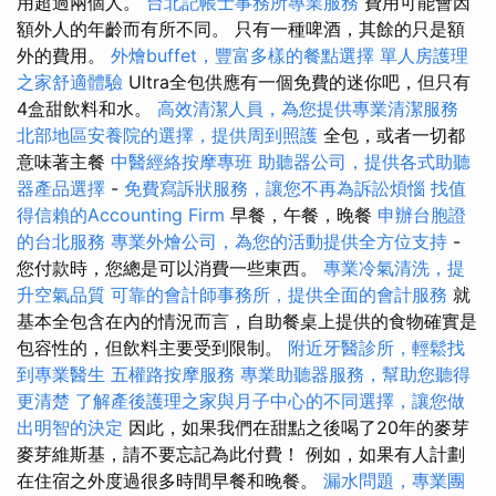
用超過兩個人。
台北記帳士事務所專業服務
費用可能會因
額外人的年齡而有所不同。 只有一種啤酒，其餘的只是額
外的費用。
外燴buffet，豐富多樣的餐點選擇
單人房護理
之家舒適體驗
Ultra全包供應有一個免費的迷你吧，但只有
4盒甜飲料和水。
高效清潔人員，為您提供專業清潔服務
北部地區安養院的選擇，提供周到照護
全包，或者一切都
意味著主餐
中醫經絡按摩專班
助聽器公司，提供各式助聽
器產品選擇
-
免費寫訴狀服務，讓您不再為訴訟煩惱
找值
得信賴的Accounting Firm
早餐，午餐，晚餐
申辦台胞證
的台北服務
專業外燴公司，為您的活動提供全方位支持
-
您付款時，您總是可以消費一些東西。
專業冷氣清洗，提
升空氣品質
可靠的會計師事務所，提供全面的會計服務
就
基本全包含在內的情況而言，自助餐桌上提供的食物確實是
包容性的，但飲料主要受到限制。
附近牙醫診所，輕鬆找
到專業醫生
五權路按摩服務
專業助聽器服務，幫助您聽得
更清楚
了解產後護理之家與月子中心的不同選擇，讓您做
出明智的決定
因此，如果我們在甜點之後喝了20年的麥芽
麥芽維斯基，請不要忘記為此付費！ 例如，如果有人計劃
在住宿之外度過很多時間早餐和晚餐。
漏水問題，專業團