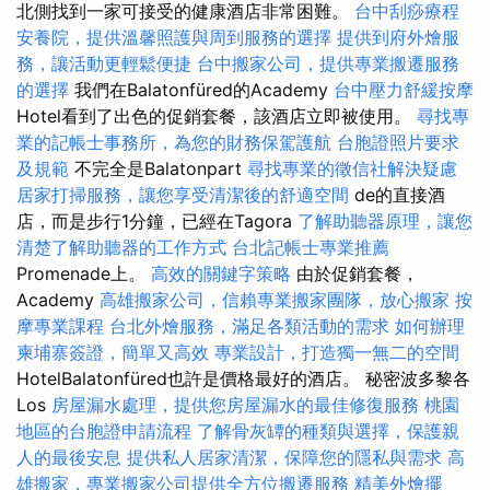
北側找到一家可接受的健康酒店非常困難。
台中刮痧療程
安養院，提供溫馨照護與周到服務的選擇
提供到府外燴服
務，讓活動更輕鬆便捷
台中搬家公司，提供專業搬遷服務
的選擇
我們在Balatonfüred的Academy
台中壓力舒緩按摩
Hotel看到了出色的促銷套餐，該酒店立即被使用。
尋找專
業的記帳士事務所，為您的財務保駕護航
台胞證照片要求
及規範
不完全是Balatonpart
尋找專業的徵信社解決疑慮
居家打掃服務，讓您享受清潔後的舒適空間
de的直接酒
店，而是步行1分鐘，已經在Tagora
了解助聽器原理，讓您
清楚了解助聽器的工作方式
台北記帳士專業推薦
Promenade上。
高效的關鍵字策略
由於促銷套餐，
Academy
高雄搬家公司，信賴專業搬家團隊，放心搬家
按
摩專業課程
台北外燴服務，滿足各類活動的需求
如何辦理
柬埔寨簽證，簡單又高效
專業設計，打造獨一無二的空間
HotelBalatonfüred也許是價格最好的酒店。 秘密波多黎各
Los
房屋漏水處理，提供您房屋漏水的最佳修復服務
桃園
地區的台胞證申請流程
了解骨灰罈的種類與選擇，保護親
人的最後安息
提供私人居家清潔，保障您的隱私與需求
高
雄搬家，專業搬家公司提供全方位搬遷服務
精美外燴擺