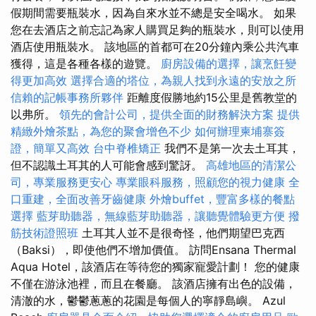
假期間需要瓶裝水，因為自來水並不總是安全喝水。 如果
您在去酒店之前忘記為家人購買足夠的瓶裝水，則可以使用
酒店使用瓶裝水。 該地區的首都可在20分鐘內乘公共汽車
獲得，這是各種各樣的遊覽。
廚房設備的選擇，讓烹飪變
得更加高效
選擇合適的塔位，為親人找到永遠的安放之所
信賴的記帳事務所夥伴
距離度假勝地約15公里是舊教堂的
以弗所。
領先的會計公司，提供全面的財務解決方案
提供
精緻外燴茶點，為您的聚會增色不少
如何辦理柬埔寨簽
證，簡單又高效
台中脊椎矯正
我們不是第一次去土耳其，
但不認識土耳其的人可能會感到驚訝。
高雄地區的清潔公
司，專業服務更安心
專業眼科服務，照顧您的視力健康
全
口重建，全面改善牙齒健康
外燴buffet，豐富多樣的餐點
選擇
藍芽助聽器，無線藍芽助聽器，讓聽覺體驗更方便
撥
筋技術證照班
土耳其人並不是很奇怪，他們期望巴克西
（Baksi），即使他們不增加價值。 訪問Ensana Thermal
Aqua Hotel，該酒店在等待您的獨家寵愛計劃！ 您的健康
不僅在游泳池裡，而且在餐廳。 該酒店擁有出色的設備，
清澈的水，鬱鬱蔥蔥的花園是每個人的寧靜島嶼。 Azul