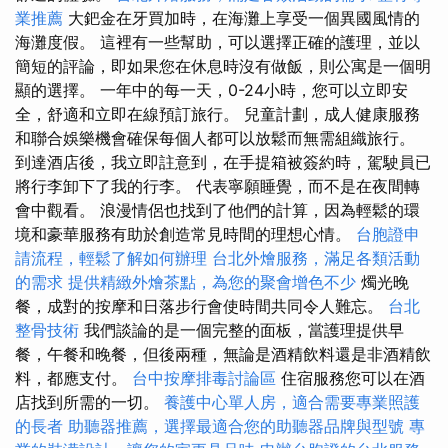
業推薦
大鈀金在牙買加時，在海灘上享受一個異國風情的
海灘度假。 這裡有一些幫助，可以選擇正確的護理，並以
簡短的評論，即如果您在休息時沒有做飯，則公寓是一個明
顯的選擇。 一年中的每一天，0-24小時，您可以立即安
全，舒適和立即在線預訂旅行。 兒童計劃，成人健康服務
和聯合娛樂機會確保每個人都可以放鬆而無需組織旅行。
到達酒店後，我立即註意到，在手提箱被簽約時，駕駛員已
將行李卸下了我的行李。 代表寧願睡覺，而不是在夜間轉
會中觀看。 浪漫情侶也找到了他們的計算，因為輕鬆的環
境和豪華服務有助於創造常見時間的理想心情。
台胞證申
請流程，輕鬆了解如何辦理
台北外燴服務，滿足各類活動
的需求
提供精緻外燴茶點，為您的聚會增色不少
燭光晚
餐，成對的按摩和日落步行會使時間共同令人難忘。
台北
整骨技術
我們談論的是一個完整的面板，當護理提供早
餐，午餐和晚餐，但後兩種，無論是酒精飲料還是非酒精飲
料，都應支付。
台中按摩排毒討論區
住宿服務您可以在酒
店找到所需的一切。
養護中心單人房，適合需要專業照護
的長者
助聽器推薦，選擇最適合您的助聽器品牌與型號
專