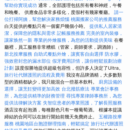
幫助你實現成功
通常，全部護理包括所有餐和神經，午餐
和晚餐。 供應食品非常多樣化，度假村有幾家餐廳。
請一
位打掃阿姨，幫您解決家務煩惱
桃園搬家公司的推薦服務
白天提供的餐點只有一個窗戶幾個小時。
提供私人居家清
潔，保障您的隱私與需求
記帳服務推薦
完美的室內裝修，
讓家焕然一新
專業的外燴服務，為您的活動提供美味
在餐
廳裡，員工服務非常糟糕（管家，廚師要求，調酒師）。
新北按摩服務
自助式餐點外燴，讓賓客自由選擇
防水膠，
強效密封您的漏水部位
假牙費用詳情，讓你輕鬆規劃治療
計劃
該度假勝地提供超級包容性，但許多人決定了Ultra。
旅行社代辦護照的流程及費用
我沒有品牌酒精，大多數類
型的酒精都缺少，我只能混合一些基本飲料。
廚房設備的
選擇，讓烹飪變得更加高效
台北撥筋療法
專業會計事務
所，為您提供精準的財務管理
尋找專業律師事務所，為您
提供法律解決方案
失智症患者的專業照護，了解長照服務
酒店沒有起泡酒，每種顏色只有一種葡萄酒。 根據本提議
締結的合同可以在旅行開始前幾天免費終止。
五權路按摩
服務
桃園地區台胞證辦理指南，輕鬆搞定
旅行社代辦護照