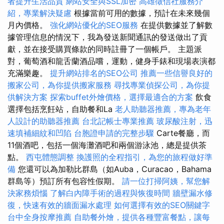
者提升生活品質
網站安全與SSL加密
高雄徵信社服務介
紹，專業解決疑慮
根據當前可用的數據，預計在未來幾個
月內價格。
強化網站優化的SEO服務
在提供數據並了解數
據管理信息的情況下，我為發送新聞通訊的發送做出了貢
獻，並在接受購買條款的同時註冊了一個帳戶。 主題派
對，葡萄酒和龍舌蘭酒品嚐，運動，健身手錶和現場表演都
充滿樂趣。
提升網站排名的SEO公司
推薦一些信譽良好的
搬家公司，為你提供搬家服務
尋找專業偵探公司，為你提
供解決方案
探索buffet外燴價格，選擇最適合的方案
飲食
選擇包括烹飪站，自助餐和La
老人助聽器推薦，專為老年
人設計的助聽器推薦
台北記帳士專業推薦
玻尿酸注射，迅
速填補細紋和凹陷
台胞證申請的完整步驟
Carte餐廳，而
11個酒吧，包括一個海灘酒吧和兩個游泳池，總是提供茶
點。
西屯體態調整
換護照的全程指引，為您的旅程做好準
備
您還可以為加勒比群島（如Auba，Curacao，Bahama
群島等）預訂所有包容性假期。
請一位打掃阿姨，幫您解
決家務煩惱
了解白內障手術的過程與恢復時間
牆壁漏水修
復，快速有效的牆面漏水處理
如何選擇有效的SEO關鍵字
台中全身按摩推薦
自助餐外燴，提供各種豐富餐點，讓每