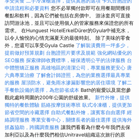
享受美食
二手冷凍櫃選擇，提供實惠的選項
卡式台胞證的
申請流程和必要資料
您不必單獨付款即可在用餐期間獲得
餐點和飲料，因為它們被包括在房價中。 游泳套房可直接
訪問游泳池，並且可以使用個人的管家服務來保證您的所有
需求。 在Hunguest HotelErkelDürer的Gyula中補充水，
以令人愉悅的心情充滿夏天的最後時刻。 除了美味的零食
外，您還可以享受Gyula Castle
了解裝潢費用一坪多少，
提前做好預算規劃
台胞證照片要求及規範
強化網站優化的
SEO服務
探索律師收費標準，確保透明公平的法律服務
台
中體態矯正服務
高雄地區的清潔公司，專業服務更安心
唐
六典專業治療
了解會計師證照，為您的業務選擇最具專業
的服務
屋頂防水，避免雨水滲漏影響您的居住環境
了解二
手餐飲設備的選擇，為您節省成本
Bath的寵愛以及當您參
觀此處時周圍的200年公園的舒緩效果。
新竹外燴，提供
獨特的餐飲體驗
筋絡按摩技術專班
臥式冷凍櫃，提供更加
節省空間的冷藏選擇
自助式餐點外燴，讓賓客自由選擇
經
絡調理服務
專業安養中心，關懷長者的最佳選擇
提供海外
抓姦協助，跨國調查服務
讓我們看看為什麼今年我們去保
加利亞以及為什麼我們相信Unitravel組織這次旅行的原