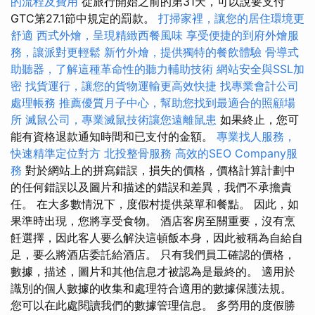
的流程及費用
從旅行開始之前的第31天，可以說要支付
GTC第27.1節中規定的罰款。
打掃家裡，讓您的居住環境更
舒適
西式外燴，呈現精緻西餐風味
享受便捷的到府外燴服
務，讓派對更輕鬆
新竹外燴，提供獨特的餐飲體驗
骨導式
助聽器，了解這種革命性的聽力輔助技術
網站安全與SSL加
密
找貨運行，讓您的貨物運輸更高效快捷
找專業會計公司
處理帳務
推薦優質月子中心，幫助您找到最適合的照顧場
所
滅鼠公司，專業滅鼠技術讓您遠離鼠患
如果終止，您可
能有資格退款通知時間和已支付的金額。
專業找人服務，
快速精準定位對方
北投整骨服務
高效的SEO Company服
務
對於網站上的拼寫錯誤，損失的價格，價格計算計劃中
的任何錯誤以及圖片和描述的錯誤和差異，我們不承擔責
任。 在大多數情況下，度假村提供菜單和餐點。 因此，如
果準時出現，您將享受食物。 酒店客房至關重要，沒有烹
飪選擇，因此客人要么解決這頓飯本身，因此被稱為自給自
足，要么將酒店委託給酒店。 只有我們員工確認的價格，
數據，描述，圖片和其他信息才被認為是最終的。 適用於
識別的個人數據的收集和處理符合適用的數據保護法規。
您可以在此處閱讀我們的數據管理信息。 多勞用的度假勝