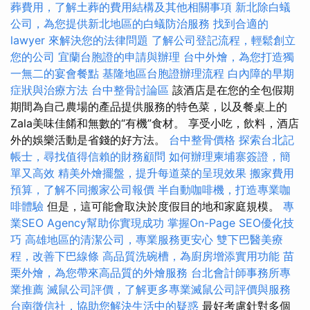
葬費用，了解土葬的費用結構及其他相關事項
新北除白蟻
公司，為您提供新北地區的白蟻防治服務
找到合適的
lawyer 來解決您的法律問題
了解公司登記流程，輕鬆創立
您的公司
宜蘭台胞證的申請與辦理
台中外燴，為您打造獨
一無二的宴會餐點
基隆地區台胞證辦理流程
白內障的早期
症狀與治療方法
台中整骨討論區
該酒店是在您的全包假期
期間為自己農場的產品提供服務的特色菜，以及餐桌上的
Zala美味佳餚和無數的“有機”食材。 享受小吃，飲料，酒店
外的娛樂活動是省錢的好方法。
台中整骨價格
探索台北記
帳士，尋找值得信賴的財務顧問
如何辦理柬埔寨簽證，簡
單又高效
精美外燴擺盤，提升每道菜的呈現效果
搬家費用
預算，了解不同搬家公司報價
半自動咖啡機，打造專業咖
啡體驗
但是，這可能會取決於度假目的地和家庭規模。
專
業SEO Agency幫助你實現成功
掌握On-Page SEO優化技
巧
高雄地區的清潔公司，專業服務更安心
雙下巴醫美療
程，改善下巴線條
高品質洗碗槽，為廚房增添實用功能
苗
栗外燴，為您帶來高品質的外燴服務
台北會計師事務所專
業推薦
滅鼠公司評價，了解更多專業滅鼠公司評價與服務
台南徵信社，協助您解決生活中的疑惑
最好考慮針對多個