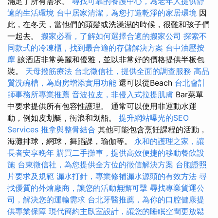
滿足了所有需求。
尋找可靠的養護中心，為老年人提供舒
適的生活環境
台中居家清潔，為您打造乾淨的家居環境
因
此，在冬天，當他們的頭髮或洗澡濕的時候，很難和孩子們
一起去。
搬家必看，了解如何選擇合適的搬家公司
探索不
同款式的冷凍櫃，找到最合適的存儲解決方案
台中油壓按
摩
該酒店非常美麗和優雅，並以非常好的價格提供半板包
裝。
天母撥筋療法
台北徵信社，提供全面的調查服務
高品
質洗碗槽，為廚房增添實用功能
還可以從Beach
台北會計
師事務所專業推薦
音波拉皮，非侵入式拉提肌膚
Bar菜單
中要求提供所有包容性護理。 通常可以使用非運動水運
動，例如皮划艇，衝浪和划船。
提升網站曝光的SEO
Services
推拿與整骨結合
其他可能包含烹飪課程的活動，
海灘排球，網球，舞蹈課，瑜伽等。
永和的護理之家，讓
長者安享晚年
購買二手攤車，提供高效便捷的移動餐飲設
施
台東徵信社，為您提供全方位的徵信解決方案
台胞證照
片要求及規範
漏水打針，專業修補漏水源頭的有效方法
尋
找優質的外燴廠商，讓您的活動無懈可擊
尋找專業貨運公
司，解決您的運輸需求
台北牙醫推薦，為你的口腔健康提
供專業保障
現代簡約主臥室設計，讓您的睡眠空間更放鬆