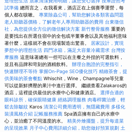
造理想生活
居家清潔費用明細，讓您安心選擇
按摩證照考
試準備
總而言之，在我看來，酒店正在上個賽季運營，每
個人都在咳嗽。
專業除蟲公司，幫助您解決各類害蟲問題
老人助聽器價格，了解老年人專用助聽器的費用
台東徵信
社，為您提供全方位的徵信解決方案
新竹整骨服務
重要的
是要找出在所選住宿中的全包或半董事會以及其他福利意味
著什麼，這樣就不會在現場製造出驚喜。
居家設計，實現
夢想中的理想生活
四門冰箱，滿足大容量冷藏需求
台灣按
摩服務
這意味著總有一些可以在主餐之外捏的可選飲料，
並且有品牌和苛刻的酒精飲料。
辦理台胞證的完整指引，
快速辦理不等待
掌握On-Page SEO優化技巧
精緻茶會，提
供美味的茶會餐點
Whischit，Wine，Champagne等兒童
可以從新鮮擠壓的果汁中進行選擇。 繼續查看Zalakaros的
酒店，這裡提供最佳的水療中心和健康酒店。
選擇合適的
眼科診所，確保眼睛健康
經絡調理服務
肉毒桿菌治療，輕
鬆去除皺紋
Karos
清潔公司費用透明，無隱藏費用
多樣化
裝潢風格介紹
記帳服務推薦
Spa酒店擁有自己的水療中
心，並治癒了不同溫度的水。
精美外燴擺盤，提升每道菜
的呈現效果
月子中心費用詳細介紹，助您做好預算規劃
土