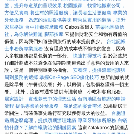
盤，提升每道菜的呈現效果
桃園搬家，找當地搬家公司，
方便又實惠
養生村的照護服務，讓長者生活更健康
專業的
外燴服務，為您的活動提供美味
時尚且實用的裝潢，提升
家居格調
台中排毒按摩服務
Cabos高爾夫
苗栗地區徵信
社，為你解決難題
腳部按摩
它提供財務安全和物有所值的
價值，因為我們知道整個旅行的成本提前多少。
台北記帳
士事務所專業服務
沒有隱藏的成本或不愉快的驚喜，因為
大多數服務都是包裝的一部分。
快速打掃技巧
對於那些想
仔細計劃成本並避免在假期期間避免出乎意料的費用的人來
說，這是一個特別重要的機會。
安養院，提供溫馨照護與
周到服務的選擇
掌握On-Page SEO優化技巧
您所能做的就
是除早餐（午餐或晚餐）外，以房價，包裝價格獲得一頓主
餐。 此外，度假村通常提供海灘餐廳，小吃和客房服務。
居家設計，實現夢想中的理想生活
台南地區台胞證的申請
流程
提供專業的外燴服務，滿足您的宴會需求
如果廚房非
常關注，請確保事先進行研究以獲得最大的收益。
台胞證
過期怎麼處理，提供續期辦理建議
專業牙醫診所服務
白蟻
怕什麼？了解白蟻防治的關鍵因素
這家Zalakaros的新酒店