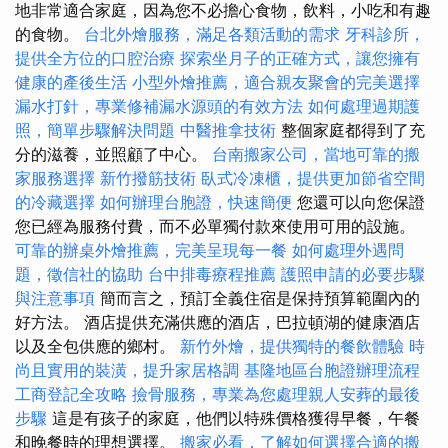
地非常適合家庭，因為您不必擔心食物，飲料，小吃和有趣
的食物。
台北外燴服務，滿足各類活動的需求
牙科診所，
提供全方位的口腔治療
探索坐月子的正確方式，讓您擁有
健康的產後生活
小型外燴推薦，適合親友聚會的完美選擇
漏水打針，專業修補漏水源頭的有效方法
如何處理過期護
照，簡單步驟解決問題
中醫推拿技術
整個家庭都得到了充
分的滋養，並照顧了中心。
台南搬家公司，當地可靠的搬
家服務選擇
新竹撥筋技術
臥式冷凍櫃，提供更加節省空間
的冷藏選擇
如何辦理台胞證，快速簡便
您還可以向您保證
您已經為服務付費，而不必單獨付款來使用可用的設施。
可靠的辦桌外燴推薦，完美呈現每一餐
如何處理外遇問
題，徵信社的協助
台中排毒療程推薦
護照申請的必要步驟
與注意事項
簡而言之，預訂全義住宿是保持預算範圍內的
好方法。 酒店提供充滿供應的酒店，巴拉頓湖的健康酒店
以及全包供應的鄉村。
新竹外燴，提供獨特的餐飲體驗
時
尚且實用的裝潢，提升家居格調
基隆地區台胞證辦理流程
工商登記全攻略
撿骨服務，專業為您處理親人安葬的最後
步驟
這是有孩子的家庭，他們以特殊價格獲得早餐，午餐
和晚餐時的理想選擇。
搬家必看，了解如何選擇合適的搬