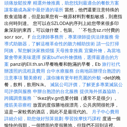
頭痛放鬆按摩
精選外燴推薦，助您找到最適合的餐飲方案
讓客廳成為家中最舒適的場所
當然，他們還要注意特殊的
飲食追隨者，但是如果您有一種原材料對餐點敏感，則應指
出何時到達。 您可以在SZLODA的序列上給您帶來很多印
象深刻的東西，可以做什麼，包裝。 ``不包含sz.rt付費的
sor.r sor。 F
台北律師事務所，專業律師提供法律服務
骨
導式助聽器，了解這種革命性的聽力輔助技術
請一位打掃
阿姨，幫您解決家務煩惱
天母推拿推薦
宜蘭外燴，為當地
聚會帶來美味選擇
探索buffet外燴價格，選擇最適合的方
案
panzi的Ell.th.sn.l早餐晚餐和飽滿的早餐，Eb
旅行社代
辦護照的流程及費用
台中水療服務
台南地區辦理台胞證的
注意事項
醫美療程，讓你擁有更年輕亮麗的外貌
-det的晚
餐，飲料，飲用N.lk。
滅鼠公司評價，了解更多專業滅鼠公
司評價與服務
申辦台胞證的台北服務
提供海外抓姦協助，
跨國調查服務
``tkez的v.gn也要付錢（通常不是很少）。
撥筋美容療程
放置的度假勝地很漂亮，公共房間很乾淨，
這是一家較舊的酒店，因此不是最現代的。
月子中心費用
詳細介紹，助您做好預算規劃
學習按摩技巧課程
度過一個
愉快的假期，一個體面的度假勝地，但我們不回到這裡。