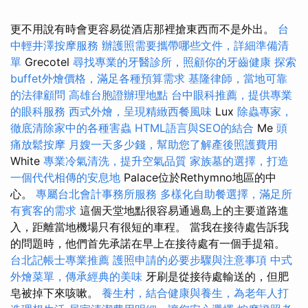
更不用說有時會更容易從酒店那裡搶東西而不是外出。
台
中輕井澤按摩服務
辦護照需要攜帶哪些文件，詳細準備清
單
Grecotel
尋找專業的牙醫診所，照顧你的牙齒健康
探索
buffet外燴價格，滿足各種預算需求
基隆律師，當地可靠
的法律顧問
高雄台胞證辦理地點
台中眼科推薦，提供專業
的眼科服務
西式外燴，呈現精緻西餐風味
Lux
除蟲專家，
徹底清除家中的各種害蟲
HTML語言與SEO的結合
Me
頭
痛放鬆按摩
月嫂一天多少錢，幫助您了解產後照護費用
White
專業冷氣清洗，提升空氣品質
家族墓的選擇，打造
一個代代相傳的安息地
Palace位於Rethymno地區的中
心。
專屬台北會計事務所服務
多樣化自助餐選擇，滿足所
有賓客的需求
這個天堂地點很容易通過島上的主要道路進
入，距離當地機場只有很短的車程。 當我在接待處告訴我
的問題時，他們首先承諾在早上在接待處有一個手提箱。
台北記帳士專業推薦
護照申請的必要步驟與注意事項
中式
外燴菜單，傳承經典的美味
牙刷是從接待處輸送的，但肥
皂被掉下來咳嗽。
養生村，結合健康與養生，為老年人打