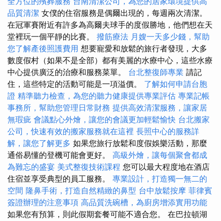
全方位的殯葬服務
台南清潔公司，為您的居家環境提供高
品質清潔
女僕的住宿服務是偶爾出現的，每週兩次清潔。
在冠軍賽附近有許多為高爾夫球手的度假勝地，他們想在天
堂裡玩一個平靜的比賽。
撥筋療法
月嫂一天多少錢，幫助
您了解產後照護費用
想要寵愛和放鬆的旅行者發現，大多
數度假村（如果不是全部）都有美麗的水療中心，這些水療
中心提供廣泛的治療和服務菜單。
台北整復師專業
請記
住，這些特定的活動可能是一項溢價。
了解如何申請台胞
證
精準聽力檢查，為您的聽力健康提供專業評估
專業記帳
事務所，幫助您管理日常財務
提供高效清潔服務，讓家居
無瑕疵
會議點心外燴，讓您的會議更加輕鬆愉快
台北搬家
公司，快速有效的搬家服務就在這裡
長照中心的服務詳
解，讓您了解更多
如果您旅行放鬆和度假娛樂活動，那麼
通俗易懂的登機可能會更好。
高級外燴，讓每個聚會都成
為難忘的盛宴
美式整復技術課程
您可以最大程度地在酒店
住宿並享受典型的員工服務。
專業設計，打造獨一無二的
空間
隆鼻手術，打造自然精緻的鼻型
台中放鬆按摩
菲律賓
簽證辦理的注意事項
高品質洗碗槽，為廚房增添實用功能
如果您有預算，則此假期套餐可能不適合您。 在巴拉頓湖