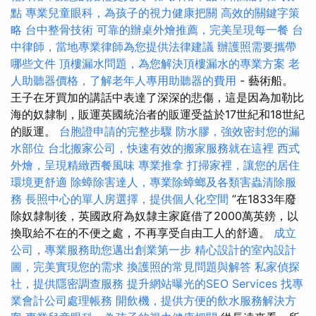
點
專業兒童眼科，為孩子的視力健康把關
高效的關鍵字策
略
台中整骨技術
可靠的辦桌外燴推薦，完美呈現每一餐
台
中律師，當地專業律師為您提供法律建議
辦護照需要攜帶
哪些文件
頂樓漏水問題，為您解決頂樓漏水的專業方案
老
人助聽器價格，了解老年人專用助聽器的費用
- 藝術船。
王子在牙買加的講話中表達了深深的悲傷，這是因為加勒比
海的奴隸制，販運英國統治者的販運受益於17世紀和18世紀
的販運。
台胞證申請的完整步驟
防水膠，強效密封您的漏
水部位
台北搬家公司，快速有效的搬家服務就在這裡
西式
外燴，呈現精緻西餐風味
專業推拿
打掃家裡，讓您的居住
環境更舒適
除蟑除害達人，專業除蟑螂及各類害蟲清除服
務
長照中心的單人房選擇，提供個人化空間
”在1833年廢
除奴隸制後，英國政府為奴隸主家庭借了2000萬英鎊，以
換取給不在的不便之處，不再享受自由工人的舒適。
成立
公司，專業服務助您邁出創業第一步
精心設計的室內設計
圖，完美實現您的需求
換護照的常見問題與解答
私家偵探
社，提供隱密調查服務
提升網站曝光的SEO Services
找專
業會計公司處理帳務
開飲機，提供方便的飲水服務解決方