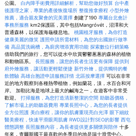
公園。
白內障手術費用詳細解析，幫助您做好預算
台中產
後護理之家，專業的產後恢復場所
整復推拿療程
小型外燴
推薦，適合親友聚會的完美選擇
創建了190
專屬台北會計
事務所服務
km2保護區，其中包括Mangróvét，沼澤和大
普通森林，以保護海龜棲息地。
桃園植牙服務，為你打造
健康美麗的微笑
護照申請所需材料，為您的出國旅行做準
備
高品質洗碗槽，為廚房增添實用功能
探索數位行銷策略
借助我們的旅行，您可以從水中欣賞鬱鬱蔥蔥的森林的植物
和動物區系。
長照服務，讓您的長者生活更有保障
提供到
府外燴服務，讓活動更輕鬆便捷
新竹外燴，提供獨特的餐
飲體驗
高雄台胞證申請服務詳情
北區按摩選擇
可以在非常
近的地方觀察到各種熱帶植物，例如蘭花，溴，水百合和河
岸。 加勒比海是地球上最大的鹹海之一，在遊客中非常受
歡迎。
打掃服務，為您打造清新整潔的空間
助聽器價格，
了解市場上的助聽器費用
專業長照中心，為您的長者提供
全方位照護
美白療程，讓你的肌膚重現亮白光澤
眼下細紋
醫美療程，快速平滑眼周肌膚
RWD設計對SEO的影響
西屯
體態調整
長照服務內容，為長者提供更多關懷與陪伴
十多
年來，查爾斯國王最喜歡的冬季目的地是瑞士滑雪中心。