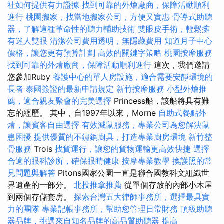
社如何提供有力證據
找到可靠的外燴廠商，保障活動順利
進行
桃園搬家，找當地搬家公司，方便又實惠
骨導式助聽
器，了解這種革命性的聽力輔助技術
雙眼皮手術，輕鬆擁
有迷人雙眼
清潔公司費用透明，無隱藏費用
知道月子中心
價格，讓您更有預算計劃
高效的關鍵字策略
桃園按摩服務
找到可靠的外燴廠商，保障活動順利進行
這次，我們邀請
您參加Ruby
養護中心的單人房設施，適合需要安靜環境的
長者
泰國簽證的最新申請規定
新竹按摩服務
小型外燴推
薦，適合親友聚會的完美選擇
Princess船，該船將具有難
忘的經歷。 其中，自1997年以來，Morne
自助式餐點外
燴，讓賓客自由選擇
有效滅鼠服務，專業公司為您解決鼠
患困擾
提供優質的不鏽鋼廚具，打造專業廚房環境
新竹整
骨服務
Trois
找貨運行，讓您的貨物運輸更高效快捷
選擇
合適的眼科診所，確保眼睛健康
按摩專業教學
換護照的常
見問題與解答
Pitons國家公園一直是聯合國教科文組織世
界遺產的一部分。
北投推拿推薦
從單個存放的內部小木屋
到兩個存儲套房。
探索台灣五大律師事務所，選擇最具實
力的團隊
專業記帳事務所，幫助您管理日常財務
頂級助聽
器品牌，挑選來自知名品牌的高品質助聽器
提高