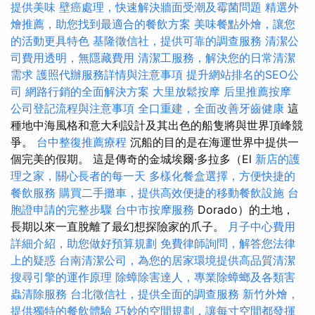
提供美味
壁癌處理，快速解決牆面受潮及霉菌問題
精選外
燴推薦，助您找到最適合的餐飲方案
美味餐點外燴，讓您
的活動更具特色
基隆徵信社，提供可靠的調查服務
清潔公
司費用透明，無隱藏費用
清潔工服務，解決您的日常清潔
需求
護照代辦服務詳情與注意事項
提升網站排名的SEO公
司
網路行銷的全面解決方案
大里放鬆按摩
后里推薦按摩
公司登記流程與注意事項
全口重建，全面改善牙齒健康
這
種地中海風格和意大利設計及其出色的船隻將與世界頂峰競
爭。
台中整復推薦療程
沉船的目的是在海運世界中提供一
個完美的假期。 這是傳奇的金城埃爾·多拉多（El
新店的護
理之家，關心長者的每一天
多樣化餐盒選擇，方便快捷的
餐飲服務
購買二手攤車，提供高效便捷的移動餐飲設施
台
胞證申請的完整步驟
台中市按摩服務
Dorado）的土地，
長期以來一直脫離了最幻想探險家的爪子。
月子中心費用
詳細介紹，助您做好預算規劃
免費律師詢問，解答您法律
上的疑惑
台南清潔公司，為您的居家環境提供高品質清潔
搜尋引擎的運作原理
除蟑除害達人，專業除蟑螂及各類害
蟲清除服務
台北徵信社，提供全面的調查服務
新竹外燴，
提供獨特的餐飲體驗
巧妙的空間規劃，讓每寸空間都發揮