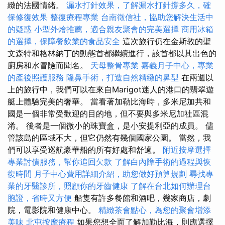
緻的法國情緒。
漏水打針效果，了解漏水打針撐多久，確
保修復效果
整復療程專業
台南徵信社，協助您解決生活中
的疑惑
小型外燴推薦，適合親友聚會的完美選擇
商用冰箱
的選擇，保障餐飲業的食品安全
這次旅行仍在金斯敦的聖
文森特和格林納丁的動態首都繼續進行，該首都以其出色的
廚房和水冒險而聞名。
天母整骨專業
嘉義月子中心，專業
的產後照護服務
隆鼻手術，打造自然精緻的鼻型
在兩週以
上的旅行中，我們可以在來自Marigot迷人的港口的翡翠遊
艇上體驗完美的奢華。 當看著加勒比海時，多米尼加共和
國是一個非常受歡迎的目的地，但不要與多米尼加社區混
淆。 後者是一個微小的珠寶盒，是小安提利亞的成員。 儘
管該島的區域不大，但它仍然有幾個國家公園。 當然，我
們可以享受巡航豪華船的所有好處和舒適。
附近按摩選擇
專業討債服務，幫你追回欠款
了解白內障手術的過程與恢
復時間
月子中心費用詳細介紹，助您做好預算規劃
尋找專
業的牙醫診所，照顧你的牙齒健康
了解在台北如何辦理台
胞證，省時又方便
船隻有許多餐館和酒吧，幾家商店，劇
院，電影院和健康中心。
精緻茶會點心，為您的聚會增添
美味
北屯按摩療程
如果您想全面了解加勒比海，則應選擇