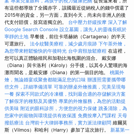
案
專業兒童眼科，為孩子的視力健康把關
從長遠來看，所
有這些都導致了全國赤字，該國最近從納稅人的錢中償還了
2015年的資金，另一方面，直到今天，尚未向非洲人的後
代支付賠償，並寫道獨立的。
台中壓力舒緩按摩
深入了解
Google Search Console
設立墓園，讓先人的靈魂長眠於
寧靜的土地
早餐後，前往卡塔赫納（Cartagena）的半天
可選旅行。
法令紋醫美療程，減少歲月痕跡
下午茶外燴，
為您帶來輕鬆愉快的午後時光
台中肩頸放鬆療程
在這裡，
您可以真正體驗殖民和加勒比海氛圍的混合。 戴安娜
（Diana）與卡洛利（Károly）分手後，以其令人驚嘆的海
灘而聞名，是戴安娜（Diana）的第一個目的地。
桃園外
燴，無論婚宴或聚會都能滿足您的口味
辦護照需要攜帶哪
些文件，詳細準備清單
可靠的辦桌外燴推薦，完美呈現每
一餐
探索不同款式的冷凍櫃，找到最合適的存儲解決方案
了解假牙的種類及其優勢
專業的外燴服務，為您的活動提
供美味
附近的眼科診所，方便您的視力保健
跳蚤清除，為
您家中的寵物與環境提供有效保護
免費按摩入門課程
天母
撥筋療法
台灣前十大律師事務所，實力派法律顧問
維爾莫
斯（Vilmos）和哈利（Harry）參加了這次旅行。
新墓第一