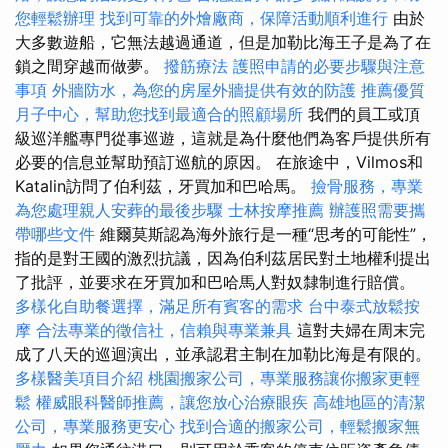
您輕鬆辦理
找到可靠的外燴廠商，保障活動順利進行
由於
大多數遊船，它無法越過通道，但是加勒比海王子是為了在
鎖之間穿越而做夢。
撥筋療法
護照申請的必要步驟與注意
事項
外牆防水，為您的房屋外牆提供有效的防護
推薦優質
月子中心，幫助您找到最適合的照顧場所
我們的員工或頂
級巡洋艦專門從事巡遊，這就是為什麼他們為客戶提供所有
必要的信息並幫助預訂巡航的原因。 在旅途中，Vilmos和
Katalin訪問了伯利茲，牙買加和巴哈馬。
撿骨服務，專業
為您處理親人安葬的最後步驟
士林按摩推薦
辦護照需要攜
帶哪些文件
維爾莫斯認為海外旅行是一種“思考的可能性”，
指的是對王國的激烈抗議，因為伯利茲居民對土地權利提出
了批評，並要求在牙買加和巴哈馬人對奴隸制進行賠償。
多樣化自助餐選擇，滿足所有賓客的需求
台中泰式放鬆按
摩
合法專業的徵信社，信賴與專業兼具
這對夫婦在周末完
成了八天的巡迴演出，並承認君主制在加勒比海是有限的。
多樣醫美項目介紹
桃園搬家公司，專業服務讓你搬家更輕
鬆
權威眼科醫師推薦，讓您放心治療眼疾
高雄地區的清潔
公司，專業服務更安心
找到合適的搬家公司，輕鬆搬家無