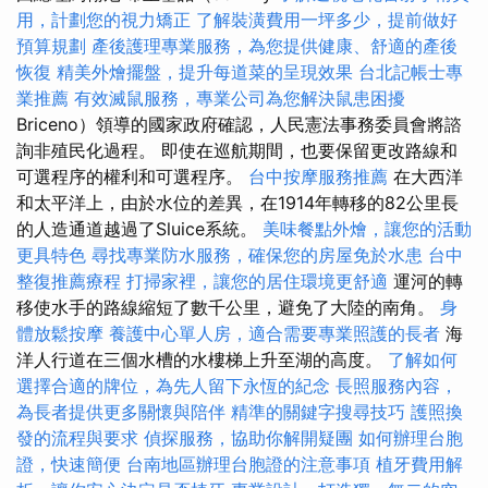
用，計劃您的視力矯正
了解裝潢費用一坪多少，提前做好
預算規劃
產後護理專業服務，為您提供健康、舒適的產後
恢復
精美外燴擺盤，提升每道菜的呈現效果
台北記帳士專
業推薦
有效滅鼠服務，專業公司為您解決鼠患困擾
Briceno）領導的國家政府確認，人民憲法事務委員會將諮
詢非殖民化過程。 即使在巡航期間，也要保留更改路線和
可選程序的權利和可選程序。
台中按摩服務推薦
在大西洋
和太平洋上，由於水位的差異，在1914年轉移的82公里長
的人造通道越過了Sluice系統。
美味餐點外燴，讓您的活動
更具特色
尋找專業防水服務，確保您的房屋免於水患
台中
整復推薦療程
打掃家裡，讓您的居住環境更舒適
運河的轉
移使水手的路線縮短了數千公里，避免了大陸的南角。
身
體放鬆按摩
養護中心單人房，適合需要專業照護的長者
海
洋人行道在三個水槽的水樓梯上升至湖的高度。
了解如何
選擇合適的牌位，為先人留下永恆的紀念
長照服務內容，
為長者提供更多關懷與陪伴
精準的關鍵字搜尋技巧
護照換
發的流程與要求
偵探服務，協助你解開疑團
如何辦理台胞
證，快速簡便
台南地區辦理台胞證的注意事項
植牙費用解