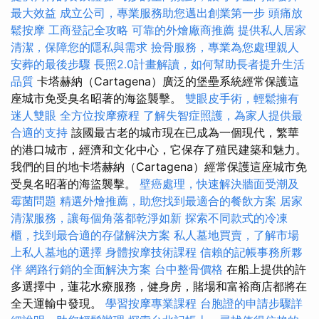
最大效益
成立公司，專業服務助您邁出創業第一步
頭痛放
鬆按摩
工商登記全攻略
可靠的外燴廠商推薦
提供私人居家
清潔，保障您的隱私與需求
撿骨服務，專業為您處理親人
安葬的最後步驟
長照2.0計畫解讀，如何幫助長者提升生活
品質
卡塔赫納（Cartagena）廣泛的堡壘系統經常保護這
座城市免受臭名昭著的海盜襲擊。
雙眼皮手術，輕鬆擁有
迷人雙眼
全方位按摩療程
了解失智症照護，為家人提供最
合適的支持
該國最古老的城市現在已成為一個現代，繁華
的港口城市，經濟和文化中心，它保存了殖民建築和魅力。
我們的目的地卡塔赫納（Cartagena）經常保護這座城市免
受臭名昭著的海盜襲擊。
壁癌處理，快速解決牆面受潮及
霉菌問題
精選外燴推薦，助您找到最適合的餐飲方案
居家
清潔服務，讓每個角落都乾淨如新
探索不同款式的冷凍
櫃，找到最合適的存儲解決方案
私人墓地買賣，了解市場
上私人墓地的選擇
身體按摩技術課程
信賴的記帳事務所夥
伴
網路行銷的全面解決方案
台中整骨價格
在船上提供的許
多選擇中，蓮花水療服務，健身房，賭場和富裕商店都將在
全天運輸中發現。
學習按摩專業課程
台胞證的申請步驟詳