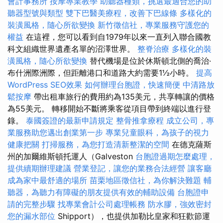
會計事務所
按摩專業教學
助聽器種類，挑選最適合您的助
聽器型號與類型
雙下巴醫美療程，改善下巴線條
多樣化的
裝潢風格，隨心所欲變換
新竹徵信社，專業服務守護您的
權益
在這裡，您可以看到自1979年以來一直列入聯合國教
科文組織世界遺產名單的沼澤世界。
整脊治療
多樣化的裝
潢風格，隨心所欲變換
替代機場是位於休斯頓北側的喬治·
布什洲際洲際，但距離港口和道路大約需要1½小時。
提高
WordPress SEO效果
如何辦理台胞證，快速簡便
中清路放
鬆按摩
帶出租車旅行的費用約為135美元，共享轉讓的價格
為55美元。 轉移開始不斷將乘客從項目帶到終端以進行登
錄。
泰國簽證的最新申請規定
整骨推拿療程
成立公司，專
業服務助您邁出創業第一步
專業兒童眼科，為孩子的視力
健康把關
打掃服務，為您打造清新整潔的空間
在德克薩斯
州的加爾維斯頓托運人（Galveston
台胞證過期怎麼處理，
提供續期辦理建議
營業登記，讓您的業務合法經營
讓客廳
成為家中最舒適的場所
苗栗地區徵信社，為你解決難題
輔
聽器，為聽力有障礙的朋友提供有效的輔助設備
台胞證申
請的完整步驟
找專業會計公司處理帳務
防水膠，強效密封
您的漏水部位
Shipport），也提供加勒比皇家和狂歡節運