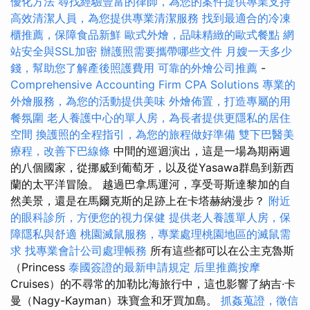
優化方法
尋找經驗豐富的律師，為您的案件提供專業支持
高效清潔人員，為您提供專業清潔服務
找到最適合的冷凍
櫃推薦，保障食品新鮮
歐式外燴，品味精緻的歐式餐點
網
站安全與SSL加密
辦護照需要攜帶哪些文件
月嫂一天多少
錢，幫助您了解產後照護費用
可靠的外燴公司推薦
-
Comprehensive Accounting Firm CPA Solutions
專業的
外燴服務，為您的活動提供美味
外燴佈置，打造專屬的用
餐氛圍
老人養護中心的單人房，為長者提供更隱私的居住
空間
換護照的全程指引，為您的旅程做好準備
雙下巴醫美
療程，改善下巴線條
中間的巡迴演出，這是一場為期兩週
的八個國家，從挪威到葡萄牙，以及從Yasawa群島到新西
蘭的太平洋冒險。 越過巴拿馬運河，享受哥斯達黎加的自
然美景，還是在馬爾克斯的足跡上在卡塔赫納漫步？
附近
的眼科診所，方便您的視力保健
提供老人養護單人房，保
障隱私與舒適
桃園滅鼠服務，專業處理桃園地區的滅鼠需
求
找專業會計公司處理帳務
所有這些都可以在公主克魯斯
（Princess
泰國簽證的最新申請規定
后里推薦按摩
Cruises）的不尋常的加勒比海旅行中，這也影響了納吉·卡
曼（Nagy-Kayman）珠寶盒和牙買加島。
抓姦蒐證，徵信