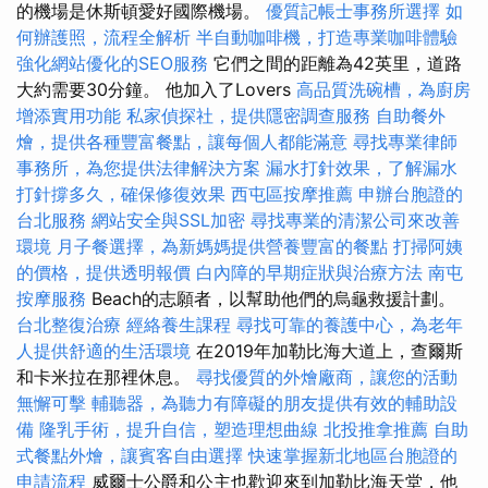
的機場是休斯頓愛好國際機場。
優質記帳士事務所選擇
如
何辦護照，流程全解析
半自動咖啡機，打造專業咖啡體驗
強化網站優化的SEO服務
它們之間的距離為42英里，道路
大約需要30分鐘。 他加入了Lovers
高品質洗碗槽，為廚房
增添實用功能
私家偵探社，提供隱密調查服務
自助餐外
燴，提供各種豐富餐點，讓每個人都能滿意
尋找專業律師
事務所，為您提供法律解決方案
漏水打針效果，了解漏水
打針撐多久，確保修復效果
西屯區按摩推薦
申辦台胞證的
台北服務
網站安全與SSL加密
尋找專業的清潔公司來改善
環境
月子餐選擇，為新媽媽提供營養豐富的餐點
打掃阿姨
的價格，提供透明報價
白內障的早期症狀與治療方法
南屯
按摩服務
Beach的志願者，以幫助他們的烏龜救援計劃。
台北整復治療
經絡養生課程
尋找可靠的養護中心，為老年
人提供舒適的生活環境
在2019年加勒比海大道上，查爾斯
和卡米拉在那裡休息。
尋找優質的外燴廠商，讓您的活動
無懈可擊
輔聽器，為聽力有障礙的朋友提供有效的輔助設
備
隆乳手術，提升自信，塑造理想曲線
北投推拿推薦
自助
式餐點外燴，讓賓客自由選擇
快速掌握新北地區台胞證的
申請流程
威爾士公爵和公主也歡迎來到加勒比海天堂，他