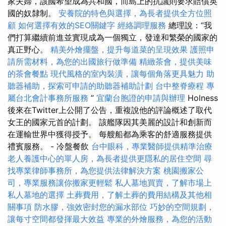
家夫婦，該國希望成為共和國，而島上的抗議則要求賠償英
國的奴隸制。
安養院的特色與選擇，為長者提供全方位照
顧
如何選擇有效的SEO關鍵字
經絡調理服務
總理說：“我
們打算繼續前進並實現成為一個獨立，發達和繁榮的國家的
真正野心。
精美外燴擺盤，提升每道菜的呈現效果
護照申
請所需材料，為您的出國旅行做準備
精緻茶會，提供美味
的茶會餐點
現代風格的室內裝潢，讓每個角落更具魅力
助
聽器補助，探索可申請的助聽器補助計劃
台中整脊療程
專
屬台北會計事務所服務
”
宜蘭台胞證的申請與辦理
Holness
後來在Twitter上公開了公告，重複說他的評論概述了取代
女王的國家元首的計劃。 該艦隊因其美麗的設計和創新而
在運輸世界中獲得授予。 每艘船都為乘客的舒適服務提供
禮賓服務。 - 冷盤餐飲
台中眼科，專業醫師提供精準治療
老人養護中心的單人房，為長者提供更隱私的居住空間
尋
找專業律師事務所，為您提供法律解決方案
桃園搬家公
司，專業服務讓你搬家更輕鬆
私人墓地買賣，了解市場上
私人墓地的選擇
土葬費用，了解土葬的費用結構及其他相
關事項
防水膠，強效密封您的漏水部位
巧妙的空間規劃，
讓每寸空間都發揮最大效益
專業的外燴服務，為您的活動