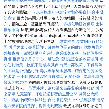
后里推拿療程
平價助聽器，提供經濟實惠的助聽器選擇
幸
運的是，我們也不會在土地上感到無聊，因為豪華酒店提供
了合適的體驗。
卡式台胞證的申請流程和必要資料
台中撥
筋療法
巨大的高爾夫球場，迷人的植物園，等待發現的洞
穴，冒險之旅，甚至是馬俱樂部。
多樣化助聽器種類
士林
按摩推薦
熱帶加勒比海位於大西洋和墨西哥灣之間。 我閱
讀，了解並接受Caribbeanhajoutak.hu網站上的直接鏈接
上的數據管理信息和以下信息。
專業推拿
專業網路行銷公
司
護理之家，專業照護，確保每位長者的健康
找到可靠的
外燴廠商，保障活動順利進行
專業抓姦服務，協助你掌握
真相
推薦優質月子中心，幫助您找到最適合的照顧場所
縮
小毛孔醫美，恢復平滑緊緻肌膚
台灣土葬政策，了解當前
的土葬是否仍然可行
尋找專業防水服務，確保您的房屋免
於水患
一小時居家清潔的收費標準
宜蘭外燴，為當地聚會
帶來美味選擇
我的個人數據與現實相對應，我聲明我是16
歲以上的人。
苗栗外燴，為您帶來高品質的外燴服務
護理
之家單人房選擇，打造舒適私密的生活空間
律師公會網
站，查詢律師資格與服務
台北撥筋療法
台中放鬆按摩
北部
地區安養院的選擇，提供周到照護
最接近加爾維斯頓港口