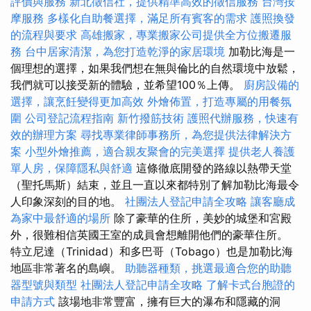
評價與服務
新北徵信社，提供精準高效的徵信服務
台灣按
摩服務
多樣化自助餐選擇，滿足所有賓客的需求
護照換發
的流程與要求
高雄搬家，專業搬家公司提供全方位搬遷服
務
台中居家清潔，為您打造乾淨的家居環境
加勒比海是一
個理想的選擇，如果我們想在無與倫比的自然環境中放鬆，
我們就可以接受新的體驗，並希望100％上傳。
廚房設備的
選擇，讓烹飪變得更加高效
外燴佈置，打造專屬的用餐氛
圍
公司登記流程指南
新竹撥筋技術
護照代辦服務，快速有
效的辦理方案
尋找專業律師事務所，為您提供法律解決方
案
小型外燴推薦，適合親友聚會的完美選擇
提供老人養護
單人房，保障隱私與舒適
這條徹底開發的路線以熱帶天堂
（聖托馬斯）結束，並且一直以來都特別了解加勒比海最令
人印象深刻的目的地。
社團法人登記申請全攻略
讓客廳成
為家中最舒適的場所
除了豪華的住所，美妙的城堡和宮殿
外，很難相信英國王室的成員會想離開他們的豪華住所。
特立尼達（Trinidad）和多巴哥（Tobago）也是加勒比海
地區非常著名的島嶼。
助聽器種類，挑選最適合您的助聽
器型號與類型
社團法人登記申請全攻略
了解卡式台胞證的
申請方式
該場地非常豐富，擁有巨大的瀑布和隱藏的洞