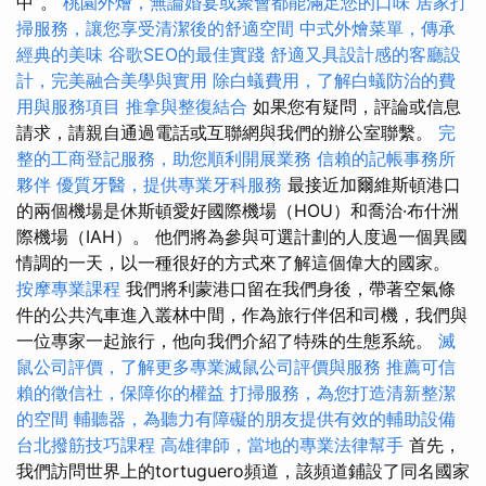
中”。
桃園外燴，無論婚宴或聚會都能滿足您的口味
居家打
掃服務，讓您享受清潔後的舒適空間
中式外燴菜單，傳承
經典的美味
谷歌SEO的最佳實踐
舒適又具設計感的客廳設
計，完美融合美學與實用
除白蟻費用，了解白蟻防治的費
用與服務項目
推拿與整復結合
如果您有疑問，評論或信息
請求，請親自通過電話或互聯網與我們的辦公室聯繫。
完
整的工商登記服務，助您順利開展業務
信賴的記帳事務所
夥伴
優質牙醫，提供專業牙科服務
最接近加爾維斯頓港口
的兩個機場是休斯頓愛好國際機場（HOU）和喬治·布什洲
際機場（IAH）。 他們將為參與可選計劃的人度過一個異國
情調的一天，以一種很好的方式來了解這個偉大的國家。
按摩專業課程
我們將利蒙港口留在我們身後，帶著空氣條
件的公共汽車進入叢林中間，作為旅行伴侶和司機，我們與
一位專家一起旅行，他向我們介紹了特殊的生態系統。
滅
鼠公司評價，了解更多專業滅鼠公司評價與服務
推薦可信
賴的徵信社，保障你的權益
打掃服務，為您打造清新整潔
的空間
輔聽器，為聽力有障礙的朋友提供有效的輔助設備
台北撥筋技巧課程
高雄律師，當地的專業法律幫手
首先，
我們訪問世界上的tortuguero頻道，該頻道鋪設了同名國家