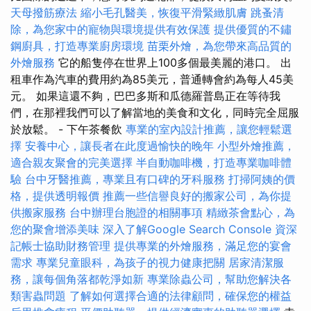
天母撥筋療法
縮小毛孔醫美，恢復平滑緊緻肌膚
跳蚤清
除，為您家中的寵物與環境提供有效保護
提供優質的不鏽
鋼廚具，打造專業廚房環境
苗栗外燴，為您帶來高品質的
外燴服務
它的船隻停在世界上100多個最美麗的港口。 出
租車作為汽車的費用約為85美元，普通轉會約為每人45美
元。 如果這還不夠，巴巴多斯和瓜德羅普島正在等待我
們，在那裡我們可以了解當地的美食和文化，同時完全屈服
於放鬆。 - 下午茶餐飲
專業的室內設計推薦，讓您輕鬆選
擇
安養中心，讓長者在此度過愉快的晚年
小型外燴推薦，
適合親友聚會的完美選擇
半自動咖啡機，打造專業咖啡體
驗
台中牙醫推薦，專業且有口碑的牙科服務
打掃阿姨的價
格，提供透明報價
推薦一些信譽良好的搬家公司，為你提
供搬家服務
台中辦理台胞證的相關事項
精緻茶會點心，為
您的聚會增添美味
深入了解Google Search Console
資深
記帳士協助財務管理
提供專業的外燴服務，滿足您的宴會
需求
專業兒童眼科，為孩子的視力健康把關
居家清潔服
務，讓每個角落都乾淨如新
專業除蟲公司，幫助您解決各
類害蟲問題
了解如何選擇合適的法律顧問，確保您的權益