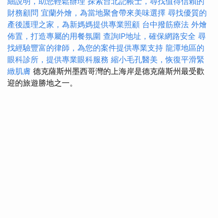
細說明，助您輕鬆辦理
探索台北記帳士，尋找值得信賴的
財務顧問
宜蘭外燴，為當地聚會帶來美味選擇
尋找優質的
產後護理之家，為新媽媽提供專業照顧
台中撥筋療法
外燴
佈置，打造專屬的用餐氛圍
查詢IP地址，確保網路安全
尋
找經驗豐富的律師，為您的案件提供專業支持
龍潭地區的
眼科診所，提供專業眼科服務
縮小毛孔醫美，恢復平滑緊
緻肌膚
德克薩斯州墨西哥灣的上海岸是德克薩斯州最受歡
迎的旅遊勝地之一。