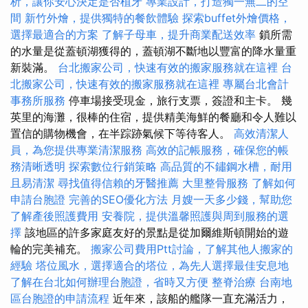
析，讓你安心決定是否植牙
專業設計，打造獨一無二的空
間
新竹外燴，提供獨特的餐飲體驗
探索buffet外燴價格，
選擇最適合的方案
了解子母車，提升商業配送效率
鎖所需
的水量是從蓋頓湖獲得的，蓋頓湖不斷地以豐富的降水量重
新裝滿。
台北搬家公司，快速有效的搬家服務就在這裡
台
北搬家公司，快速有效的搬家服務就在這裡
專屬台北會計
事務所服務
停車場接受現金，旅行支票，簽證和主卡。 幾
英里的海灘，很棒的住宿，提供精美海鮮的餐廳和令人難以
置信的購物機會，在半踪跡氣候下等待客人。
高效清潔人
員，為您提供專業清潔服務
高效的記帳服務，確保您的帳
務清晰透明
探索數位行銷策略
高品質的不鏽鋼水槽，耐用
且易清潔
尋找值得信賴的牙醫推薦
大里整骨服務
了解如何
申請台胞證
完善的SEO優化方法
月嫂一天多少錢，幫助您
了解產後照護費用
安養院，提供溫馨照護與周到服務的選
擇
該地區的許多家庭友好的景點是從加爾維斯頓開始的遊
輪的完美補充。
搬家公司費用Ptt討論，了解其他人搬家的
經驗
塔位風水，選擇適合的塔位，為先人選擇最佳安息地
了解在台北如何辦理台胞證，省時又方便
整脊治療
台南地
區台胞證的申請流程
近年來，該船的艦隊一直充滿活力，