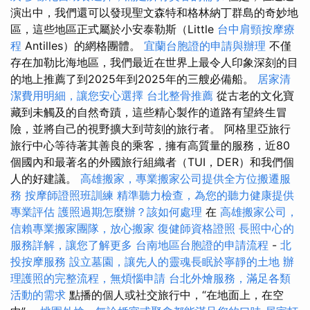
演出中，我們還可以發現聖文森特和格林納丁群島的奇妙地
區，這些地區正式屬於小安泰勒斯（Little
台中肩頸按摩療
程
Antilles）的網格團體。
宜蘭台胞證的申請與辦理
不僅
存在加勒比海地區，我們最近在世界上最令人印象深刻的目
的地上推薦了到2025年到2025年的三艘必備船。
居家清
潔費用明細，讓您安心選擇
台北整骨推薦
從古老的文化寶
藏到未觸及的自然奇蹟，這些精心製作的道路有望終生冒
險，並將自己的視野擴大到苛刻的旅行者。 阿格里亞旅行
旅行中心等待著其善良的乘客，擁有高質量的服務，近80
個國內和最著名的外國旅行組織者（TUI，DER）和我們個
人的好建議。
高雄搬家，專業搬家公司提供全方位搬遷服
務
按摩師證照班訓練
精準聽力檢查，為您的聽力健康提供
專業評估
護照過期怎麼辦？該如何處理
在
高雄搬家公司，
信賴專業搬家團隊，放心搬家
復健師資格證照
長照中心的
服務詳解，讓您了解更多
台南地區台胞證的申請流程
-
北
投按摩服務
設立墓園，讓先人的靈魂長眠於寧靜的土地
辦
理護照的完整流程，無煩惱申請
台北外燴服務，滿足各類
活動的需求
點播的個人或社交旅行中，“在地面上，在空