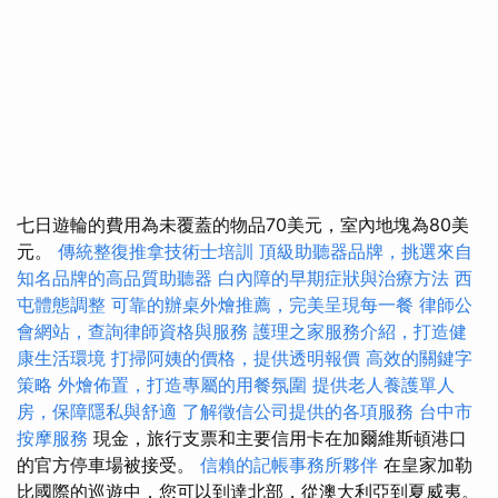
七日遊輪的費用為未覆蓋的物品70美元，室內地塊為80美
元。
傳統整復推拿技術士培訓
頂級助聽器品牌，挑選來自
知名品牌的高品質助聽器
白內障的早期症狀與治療方法
西
屯體態調整
可靠的辦桌外燴推薦，完美呈現每一餐
律師公
會網站，查詢律師資格與服務
護理之家服務介紹，打造健
康生活環境
打掃阿姨的價格，提供透明報價
高效的關鍵字
策略
外燴佈置，打造專屬的用餐氛圍
提供老人養護單人
房，保障隱私與舒適
了解徵信公司提供的各項服務
台中市
按摩服務
現金，旅行支票和主要信用卡在加爾維斯頓港口
的官方停車場被接受。
信賴的記帳事務所夥伴
在皇家加勒
比國際的巡遊中，您可以到達北部，從澳大利亞到夏威夷。