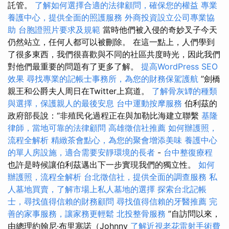
託管。
了解如何選擇合適的法律顧問，確保您的權益
專業
養護中心，提供全面的照護服務
外商投資設立公司專業協
助
台胞證照片要求及規範
當時他們被入侵的奇妙叉子今天
仍然站立，任何人都可以被刪除。 在這一點上，人們學到
了很多東西，我們很喜歡與不同的社區共度時光，因此我們
對他們最重要的問題有了更多了解。
提高WordPress SEO
效果
尋找專業的記帳士事務所，為您的財務保駕護航
”劍橋
親王和公爵夫人周日在Twitter上寫道。
了解骨灰罈的種類
與選擇，保護親人的最後安息
台中運動按摩服務
伯利茲的
政府部長說：“非殖民化過程正在與加勒比海建立聯繫
基隆
律師，當地可靠的法律顧問
高雄徵信社推薦
如何辦護照，
流程全解析
精緻茶會點心，為您的聚會增添美味
養護中心
的單人房設施，適合需要安靜環境的長者
-
台中整復療程
也許是時候讓伯利茲邁出下一步實現我們的獨立性。
如何
辦護照，流程全解析
台北徵信社，提供全面的調查服務
私
人墓地買賣，了解市場上私人墓地的選擇
探索台北記帳
士，尋找值得信賴的財務顧問
尋找值得信賴的牙醫推薦
完
善的家事服務，讓家務更輕鬆
北投整骨服務
”自訪問以來，
由總理約翰尼·布里塞諾（Johnny
了解近視老花雷射手術費