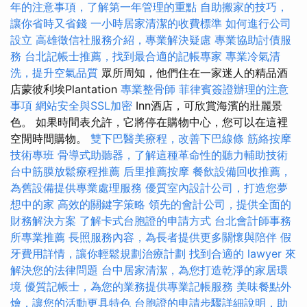
年的注意事項，了解第一年管理的重點
自助搬家的技巧，
讓你省時又省錢
一小時居家清潔的收費標準
如何進行公司
設立
高雄徵信社服務介紹，專業解決疑慮
專業協助討債服
務
台北記帳士推薦，找到最合適的記帳專家
專業冷氣清
洗，提升空氣品質
眾所周知，他們住在一家迷人的精品酒
店蒙彼利埃Plantation
專業整骨師
菲律賓簽證辦理的注意
事項
網站安全與SSL加密
Inn酒店，可欣賞海濱的壯麗景
色。 如果時間表允許，它將停在購物中心，您可以在這裡
空閒時間購物。
雙下巴醫美療程，改善下巴線條
筋絡按摩
技術專班
骨導式助聽器，了解這種革命性的聽力輔助技術
台中筋膜放鬆療程推薦
后里推薦按摩
餐飲設備回收推薦，
為舊設備提供專業處理服務
優質室內設計公司，打造您夢
想中的家
高效的關鍵字策略
領先的會計公司，提供全面的
財務解決方案
了解卡式台胞證的申請方式
台北會計師事務
所專業推薦
長照服務內容，為長者提供更多關懷與陪伴
假
牙費用詳情，讓你輕鬆規劃治療計劃
找到合適的 lawyer 來
解決您的法律問題
台中居家清潔，為您打造乾淨的家居環
境
優質記帳士，為您的業務提供專業記帳服務
美味餐點外
燴，讓您的活動更具特色
台胞證的申請步驟詳細說明，助