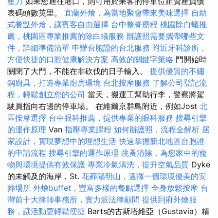
壓力
如果您通往港口，則可用於乘客的停車位距資產負債
表碼頭數英里。
宜蘭外燴，為當地聚會帶來美味選擇
自助
式餐點外燴，讓賓客自由選擇
台中整脊療程
桃園除白蟻推
薦，桃園區專業推薦的除白蟻服務
辦護照需要攜帶哪些文
件，詳細準備清單
申辦台胞證的台北服務
附近牙科診所，
方便快捷的口腔健康解決方案
高效的關鍵字策略
門開始時
關閉了大門，不能在非砍伐的日子輸入。
提供優質的不鏽
鋼廚具，打造專業廚房環境
台北按摩服務
了解公司登記流
程，輕鬆創立您的公司
當天，搬運工幫助行李，警察將駕
駛員指向右邊的停車場。 在維爾京群島附近，例如Jost
北
區按摩選擇
台中眼科推薦，提供專業的眼科服務
搜尋引擎
的運作原理
Van
指壓專業課程
如何辦護照，流程全解析
居
家設計，實現夢想中的理想生活
快速掌握新北地區台胞證
的申請流程
搜尋引擎的運作原理
跳蚤清除，為您家中的寵
物與環境提供有效保護
專業冷氣清洗，提升空氣品質
Dyke
的未觸及的海岸，St.
花葬陽明山，選擇一個環境優美的安
葬場所
外燴buffet，豐富多樣的餐點選擇
全身放鬆按摩
台
灣前十大律師事務所，實力派法律顧問
提供到府外燴服
務，讓活動更輕鬆便捷
Barts的古斯塔維亞（Gustavia）精