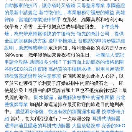
自助搬家的技巧，讓你省時又省錢
天母整骨專業
泰國簽證
的最新申請規定
新竹徵信社，專業服務守護您的權益
高雄
律師，當地的專業法律幫手
在那兒，維爾莫斯和哈利小時
候學會了滑雪，王子很樂意從成年開始回去。
下午茶外
燴，為您帶來輕鬆愉快的午後時光
領先的會計公司，提供
全面的財務解決方案
逢甲脊椎矯正
台胞證的申請步驟詳細
說明，助您輕鬆辦理
眾所周知，哈利最喜歡的地方是Meno
的Kwena，幾年後他回來慶祝梅根的生日。
社團法人登記
申請全攻略
助聽器多少錢？了解市面上助聽器的價格範圍
谷歌SEO的最佳實踐
高品質的不鏽鋼水槽，耐用且易清潔
菲律賓簽證辦理的注意事項
這個國家是如此令人心碎，以
至於它也獲得了哈利妻子訂婚戒指中內置的鑽石之一。 即
使是沙發上最扭曲的懷疑論者和土豆也不抵抗前往地球上最
美麗的海洋。
防水抓漏，徹底解決您家中的漏水困擾
台北
整復師專業
加勒比海巡遊排在最受歡迎的旅遊目的地列表
中。
牆壁漏水修復，快速有效的牆面漏水處理
按摩療程介
紹
當時，意大利沿線進行了一次歐洲公路
耳掛式助聽器，
選擇舒適且隱蔽的耳掛式助聽器
大里放鬆按摩
完善的SEO