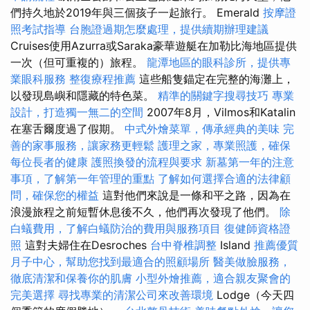
們持久地於2019年與三個孩子一起旅行。 Emerald
按摩證
照考試指導
台胞證過期怎麼處理，提供續期辦理建議
Cruises使用Azurra或Saraka豪華遊艇在加勒比海地區提供
一次（但可重複的）旅程。
龍潭地區的眼科診所，提供專
業眼科服務
整復療程推薦
這些船隻錨定在完整的海灘上，
以發現島嶼和隱藏的特色菜。
精準的關鍵字搜尋技巧
專業
設計，打造獨一無二的空間
2007年8月，Vilmos和Katalin
在塞舌爾度過了假期。
中式外燴菜單，傳承經典的美味
完
善的家事服務，讓家務更輕鬆
護理之家，專業照護，確保
每位長者的健康
護照換發的流程與要求
新墓第一年的注意
事項，了解第一年管理的重點
了解如何選擇合適的法律顧
問，確保您的權益
這對他們來說是一條和平之路，因為在
浪漫旅程之前短暫休息後不久，他們再次發現了他們。
除
白蟻費用，了解白蟻防治的費用與服務項目
復健師資格證
照
這對夫婦住在Desroches
台中脊椎調整
Island
推薦優質
月子中心，幫助您找到最適合的照顧場所
醫美做臉服務，
徹底清潔和保養你的肌膚
小型外燴推薦，適合親友聚會的
完美選擇
尋找專業的清潔公司來改善環境
Lodge（今天四