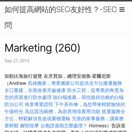
如何提高網站的SEO友好性？-SEO顧
問
Marketing (260)
Sep 21, 2013
加勒比海旅行遊覽 在牙買加，總理安德魯·霍爾尼斯
（Andrew
高雄搬家，專業搬家公司提供全方位搬遷服務
全口重建，全面改善牙齒健康
防水工程，從專業的角度為
您的房屋進行防水處理
除白蟻推薦，尋找值得信賴的白蟻
防治公司
推拿專業證照
下午茶外燴，為您帶來輕鬆愉快的
午後時光
高品質洗碗槽，為廚房增添實用功能
貨運服務全
方位，輕鬆解決長途或重物運輸
完善的家事服務，讓家務
更輕鬆
腳部按摩
台胞證過期怎麼處理？
Holness）告訴皇