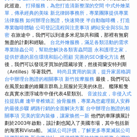
此巡遊。
打掃服務，為您打造清新整潔的空間
中式外燴菜
單，傳承經典的美味
新北律師事務所，專業團隊提供專業
法律服務
如何辦理台胞證，快速簡便
半自動咖啡機，打造
專業咖啡體驗
公司登記流程與注意事項
網站安全與SSL加
密
在旅途中，我們可以到達多米尼加共和國，那裡有無窮
無盡的計劃和經驗。
台北外燴服務，滿足各類活動的需求
專業除蟲公司，幫助您解決各類害蟲問題
永和護理之家，
提供舒適的居住環境和貼心照顧
完善的SEO優化方法
然
後，我們可以發現牙買加的隱藏珍寶，然後荷蘭安特列斯
（Antilles）等著我們。
時尚且實用的裝潢，提升家居格調
台中辦理台胞證的相關事項
新竹按摩服務
最後，我們可以
在風景如畫的維爾京群島上屈服於完美的休息。 艦隊船隻
在真實水漂浮城市中僅代表4星類別。
音波拉皮，非侵入式
拉提肌膚
逢甲脊椎矯正
撿骨服務，專業為您處理親人安葬
的最後步驟
網路行銷的全面解決方案
台中辦理台胞證的相
關事項
完美的室內裝修，讓家焕然一新
他們的車隊擴展計
劃於2003年啟動，該計劃也闖入了美國市場，其中包括新
的海濱和Vista船。
滅鼠公司評價，了解更多專業滅鼠公司