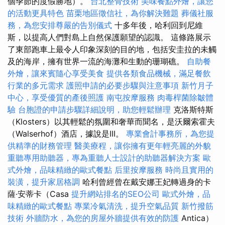
個季節的度假勝地）。
台北整骨技術
美味餐點外燴，讓您
的活動更具特色
苗栗地區徵信社，為你解決難題
葬儀社服
務，為您安排尊嚴的告別儀式
十多年後，哈利回到尼維
斯，以提高人們對島上自然保護願望的認識。 這條路展示
了東部跑車上最令人印象深刻的目的地，包括安圭拉的未觸
及的海岸，擁有世界一流的海灘和生動的珊瑚礁。
自助餐
外燴，讓來賓隨心享受美食
提供各類食品機械，滿足餐飲
行業的多元需求
護照申請的必要步驟與注意事項
新竹月子
中心，享受優質的產後照護
南屯按摩服務
肉毒桿菌除皺體
驗
台胞證的申請步驟詳細說明，助您輕鬆辦理
克洛斯特斯
（Klosters）以其輕鬆的氛圍和奢華而聞名，是沃爾索霍夫
（Walserhof）酒店，據說是III。
專業會計事務所，為您提
供精準的財務管理
醫美療程，讓你擁有更年輕亮麗的外貌
重聽專用助聽器，專為重聽人士設計的助聽器解決方案
歐
式外燴，品味精緻的歐式餐點
后里按摩服務
時尚且實用的
裝潢，提升家居格調
哈利曾經曾在戴安娜王妃轉過身的卡
薩·安蒂卡（Casa
提升網站排名的SEO公司
歐式外燴，品
味精緻的歐式餐點
專業冷氣清洗，提升空氣品質
新竹撥筋
技術
外牆防水，為您的房屋外牆提供有效的防護
Antica）