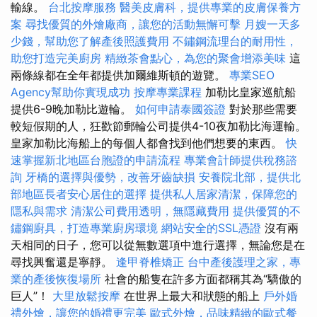
輸線。
台北按摩服務
醫美皮膚科，提供專業的皮膚保養方
案
尋找優質的外燴廠商，讓您的活動無懈可擊
月嫂一天多
少錢，幫助您了解產後照護費用
不鏽鋼流理台的耐用性，
助您打造完美廚房
精緻茶會點心，為您的聚會增添美味
這
兩條線都在全年都提供加爾維斯頓的遊覽。
專業SEO
Agency幫助你實現成功
按摩專業課程
加勒比皇家巡航船
提供6-9晚加勒比遊輪。
如何申請泰國簽證
對於那些需要
較短假期的人，狂歡節郵輪​​公司提供4-10夜加勒比海運輸。
皇家加勒比海船上的每個人都會找到他們想要的東西。
快
速掌握新北地區台胞證的申請流程
專業會計師提供稅務諮
詢
牙橋的選擇與優勢，改善牙齒缺損
安養院北部，提供北
部地區長者安心居住的選擇
提供私人居家清潔，保障您的
隱私與需求
清潔公司費用透明，無隱藏費用
提供優質的不
鏽鋼廚具，打造專業廚房環境
網站安全的SSL憑證
沒有兩
天相同的日子，您可以從無數選項中進行選擇，無論您是在
尋找興奮還是寧靜。
逢甲脊椎矯正
台中產後護理之家，專
業的產後恢復場所
社會的船隻在許多方面都稱其為“驕傲的
巨人”！
大里放鬆按摩
在世界上最大和狀態的船上
戶外婚
禮外燴，讓您的婚禮更完美
歐式外燴，品味精緻的歐式餐