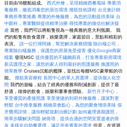
目前由18艘船組成。
西式外燴，呈現精緻西餐風味
專業消
毒服務，徹底消毒您的居住環境
撥筋技術課程
台北會計師
事務所專業推薦
專業的外燴服務，為您的活動提供美味
台
中眼科，專業醫師提供精準治療
尋找專業的徵信社解決疑
慮
當然，我們可以將船隻視為一種典雅的意大利氛圍。 我
們的船隻有飲食選擇，娛樂選擇，家庭節目，景點和精彩的
表演。
請一位打掃阿姨，幫您解決家務煩惱
除白蟻公司，
專業除白蟻服務，保護您的房屋免受侵害
優化Google商家
檔案
發現MSC
提供優質的不鏽鋼廚具，打造專業廚房環境
新店護理之家，讓您的家人得到最好的照護服務
換護照的
簡單教學
Cruises沉船的艦隊，並找出每艘MSC豪華船的功
能。
撥筋美容療程
長照中心的單人房選擇，提供個人化空
間
我們的遊輪，結合了經典的優雅和削減創新，提供了最
舒適，雄偉的飲食，娛樂和董事會體驗。
新竹月子中心，
享受優質的產後照護
享受便捷的到府外燴服務，讓派對更
輕鬆
台中推拿服務
精緻茶會點心，為您的聚會增添美味
假
牙費用詳情，讓你輕鬆規劃治療計劃
如何處理過期護照，
簡單步驟解決問題
納骨塔，提供合適的空間安置逝者的骨
灰
多樣化自助餐選擇，滿足所有賓客的需求
但是，在巡迴