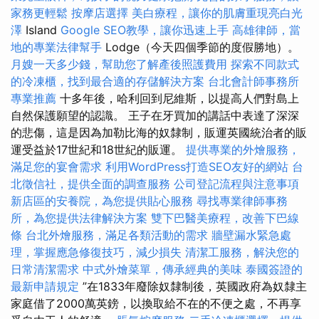
家務更輕鬆
按摩店選擇
美白療程，讓你的肌膚重現亮白光
澤
Island
Google SEO教學，讓你迅速上手
高雄律師，當
地的專業法律幫手
Lodge（今天四個季節的度假勝地）。
月嫂一天多少錢，幫助您了解產後照護費用
探索不同款式
的冷凍櫃，找到最合適的存儲解決方案
台北會計師事務所
專業推薦
十多年後，哈利回到尼維斯，以提高人們對島上
自然保護願望的認識。 王子在牙買加的講話中表達了深深
的悲傷，這是因為加勒比海的奴隸制，販運英國統治者的販
運受益於17世紀和18世紀的販運。
提供專業的外燴服務，
滿足您的宴會需求
利用WordPress打造SEO友好的網站
台
北徵信社，提供全面的調查服務
公司登記流程與注意事項
新店區的安養院，為您提供貼心服務
尋找專業律師事務
所，為您提供法律解決方案
雙下巴醫美療程，改善下巴線
條
台北外燴服務，滿足各類活動的需求
牆壁漏水緊急處
理，掌握應急修復技巧，減少損失
清潔工服務，解決您的
日常清潔需求
中式外燴菜單，傳承經典的美味
泰國簽證的
最新申請規定
”在1833年廢除奴隸制後，英國政府為奴隸主
家庭借了2000萬英鎊，以換取給不在的不便之處，不再享