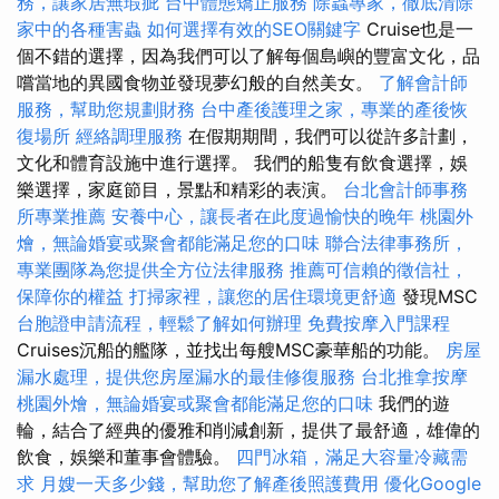
務，讓家居無瑕疵
台中體態矯正服務
除蟲專家，徹底清除
家中的各種害蟲
如何選擇有效的SEO關鍵字
Cruise也是一
個不錯的選擇，因為我們可以了解每個島嶼的豐富文化，品
嚐當地的異國食物並發現夢幻般的自然美女。
了解會計師
服務，幫助您規劃財務
台中產後護理之家，專業的產後恢
復場所
經絡調理服務
在假期期間，我們可以從許多計劃，
文化和體育設施中進行選擇。 我們的船隻有飲食選擇，娛
樂選擇，家庭節目，景點和精彩的表演。
台北會計師事務
所專業推薦
安養中心，讓長者在此度過愉快的晚年
桃園外
燴，無論婚宴或聚會都能滿足您的口味
聯合法律事務所，
專業團隊為您提供全方位法律服務
推薦可信賴的徵信社，
保障你的權益
打掃家裡，讓您的居住環境更舒適
發現MSC
台胞證申請流程，輕鬆了解如何辦理
免費按摩入門課程
Cruises沉船的艦隊，並找出每艘MSC豪華船的功能。
房屋
漏水處理，提供您房屋漏水的最佳修復服務
台北推拿按摩
桃園外燴，無論婚宴或聚會都能滿足您的口味
我們的遊
輪，結合了經典的優雅和削減創新，提供了最舒適，雄偉的
飲食，娛樂和董事會體驗。
四門冰箱，滿足大容量冷藏需
求
月嫂一天多少錢，幫助您了解產後照護費用
優化Google