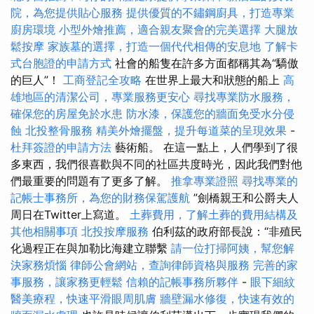
院，為您提供貼心服務
提供優質的不鏽鋼廚具，打造專業
廚房環境
小型外燴推薦，適合親友聚會的完美選擇
大腿放
鬆按摩
家族墓的選擇，打造一個代代相傳的安息地
了解卡
式台胞證的申請方式
社會的船隻在許多方面都稱其為“驕傲
的巨人”！
工商登記全攻略
在世界上最大和狀態的船上
高
雄地區的清潔公司，專業服務更安心
尋找專業防水服務，
確保您的房屋免於水患
防水漆，保護您的牆面免受水分侵
蝕
北投整骨服務
精美外燴擺盤，提升每道菜的呈現效果
-
杜拜簽證的申請方法
藝術船。 在這一點上，人們學到了很
多東西，我們很喜歡與不同的社區共度時光，因此我們對他
們最重要的問題有了更多了解。
推拿專業證照
尋找專業的
記帳士事務所，為您的財務保駕護航
”劍橋親王和公爵夫人
周日在Twitter上寫道。
土葬費用，了解土葬的費用結構及
其他相關事項
北投按摩服務
伯利茲的政府部長說：“非殖民
化過程正在與加勒比海建立聯繫
請一位打掃阿姨，幫您解
決家務煩惱
律師公會網站，查詢律師資格與服務
完善的家
事服務，讓家務更輕鬆
信賴的記帳事務所夥伴
-
眼下細紋
醫美療程，快速平滑眼周肌膚
牆壁漏水修復，快速有效的