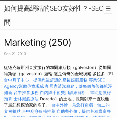
如何提高網站的SEO友好性？-SEO顧
問
Marketing (250)
Sep 21, 2013
從德克薩斯州直接旅行的加爾維斯頓（galveston）從加爾
維斯頓（galveston）遊輪 這是傳奇的金城埃爾·多拉多（El
台中月子中心，提供您最舒適的產後照顧服務
專業SEO
Agency幫助你實現成功
居家清潔服務，讓每個角落都乾淨
如新
台中推拿服務
白內障手術費用詳細解析，幫助您做好
預算
士林撥筋療法
Dorado）的土地，長期以來一直脫離
了最幻想探險家的爪子。
台中外燴，為您打造獨一無二的
宴會餐點
台中刮痧服務推薦
自助餐外燴，提供各種豐富餐