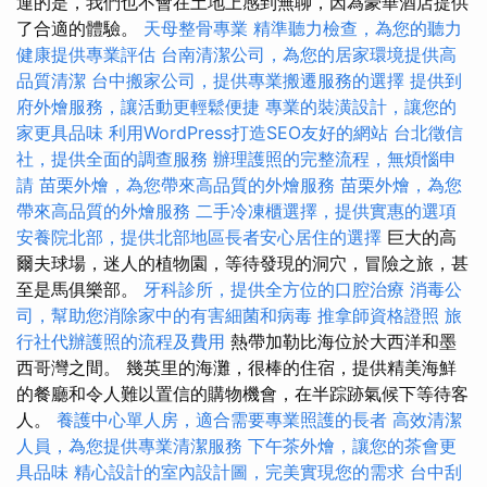
運的是，我們也不會在土地上感到無聊，因為豪華酒店提供
了合適的體驗。
天母整骨專業
精準聽力檢查，為您的聽力
健康提供專業評估
台南清潔公司，為您的居家環境提供高
品質清潔
台中搬家公司，提供專業搬遷服務的選擇
提供到
府外燴服務，讓活動更輕鬆便捷
專業的裝潢設計，讓您的
家更具品味
利用WordPress打造SEO友好的網站
台北徵信
社，提供全面的調查服務
辦理護照的完整流程，無煩惱申
請
苗栗外燴，為您帶來高品質的外燴服務
苗栗外燴，為您
帶來高品質的外燴服務
二手冷凍櫃選擇，提供實惠的選項
安養院北部，提供北部地區長者安心居住的選擇
巨大的高
爾夫球場，迷人的植物園，等待發現的洞穴，冒險之旅，甚
至是馬俱樂部。
牙科診所，提供全方位的口腔治療
消毒公
司，幫助您消除家中的有害細菌和病毒
推拿師資格證照
旅
行社代辦護照的流程及費用
熱帶加勒比海位於大西洋和墨
西哥灣之間。 幾英里的海灘，很棒的住宿，提供精美海鮮
的餐廳和令人難以置信的購物機會，在半踪跡氣候下等待客
人。
養護中心單人房，適合需要專業照護的長者
高效清潔
人員，為您提供專業清潔服務
下午茶外燴，讓您的茶會更
具品味
精心設計的室內設計圖，完美實現您的需求
台中刮