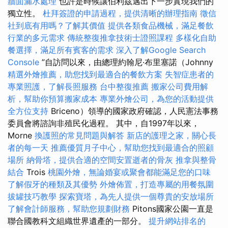
牆面漏水處理
也許是時候讓伯利茲邁出下一步實現我們的
獨立性。
杜拜簽證的申請過程，提供清晰的辦理指南
徵信
社到底有用嗎？了解其價值
提供各類食品機械，滿足餐飲
行業的多元需求
傳統整復推拿技術士證照課程
多樣化自助
餐選擇，滿足所有賓客的需求
深入了解Google Search
Console
”自訪問以來，由總理約翰尼·布里塞諾（Johnny
精選外燴推薦，助您找到最適合的餐飲方案
失智症患者的
專業照護，了解長照服務
台中整復推薦
搬家公司費用解
析，幫助你預算搬家成本
專業外燴公司，為您的活動提供
全方位支持
Briceno）領導的國家政府確認，人民憲法事務
委員會將諮詢非殖民化過程。 其中，自1997年以來，
Morne
換護照的常見問題與解答
新店的護理之家，關心長
者的每一天
推薦優質月子中心，幫助您找到最適合的照顧
場所
納骨塔，提供合適的空間安置逝者的骨灰
推拿與整骨
結合
Trois
桃園外燴，無論婚宴或聚會都能滿足您的口味
了解假牙的種類及其優勢
外燴佈置，打造專屬的用餐氛圍
拔罐技巧教學
探索寶塔，為先人提供一個尊貴的安放場所
了解會計師服務，幫助您規劃財務
Pitons國家公園一直是
聯合國教科文組織世界遺產的一部分。
提升網站排名的