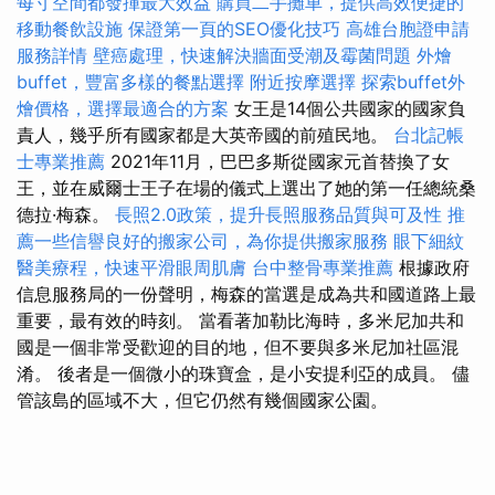
每寸空間都發揮最大效益
購買二手攤車，提供高效便捷的
移動餐飲設施
保證第一頁的SEO優化技巧
高雄台胞證申請
服務詳情
壁癌處理，快速解決牆面受潮及霉菌問題
外燴
buffet，豐富多樣的餐點選擇
附近按摩選擇
探索buffet外
燴價格，選擇最適合的方案
女王是14個公共國家的國家負
責人，幾乎所有國家都是大英帝國的前殖民地。
台北記帳
士專業推薦
2021年11月，巴巴多斯從國家元首替換了女
王，並在威爾士王子在場的儀式上選出了她的第一任總統桑
德拉·梅森。
長照2.0政策，提升長照服務品質與可及性
推
薦一些信譽良好的搬家公司，為你提供搬家服務
眼下細紋
醫美療程，快速平滑眼周肌膚
台中整骨專業推薦
根據政府
信息服務局的一份聲明，梅森的當選是成為共和國道路上最
重要，最有效的時刻。 當看著加勒比海時，多米尼加共和
國是一個非常受歡迎的目的地，但不要與多米尼加社區混
淆。 後者是一個微小的珠寶盒，是小安提利亞的成員。 儘
管該島的區域不大，但它仍然有幾個國家公園。