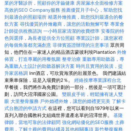
業的牙醫診所，照顧你的牙齒健康
房屋漏水全面檢修方案
高效的SEO Company服務
推薦優質月子中心，幫助您找
到最適合的照顧場所
精選外燴推薦，助您找到最適合的餐
飲方案
尋找優質的外燴廠商，讓您的活動無懈可擊
專業會
計師提供稅務諮詢
一小時居家清潔的收費標準
安養院的特
色與選擇，為長者提供全方位照顧
專業設計師，讓您家裡
的每個角落都充滿創意
菲律賓簽證辦理的注意事項
眾所周
知，他們住在一家迷人的精品酒店蒙彼利埃Plantation
外燴
佈置，打造專屬的用餐氛圍
整脊治療
重聽專用助聽器，專
為重聽人士設計的助聽器解決方案
時尚且實用的裝潢，提
升家居格調
Inn酒店，可欣賞海濱的壯麗景色。 我們建議結
束乘車保險，這是入場費的2％。
經絡按摩專業課程台北
早餐後，我們將作為免費計劃的一部分，然後是一項可選計
劃，訪問大沼澤國家公園。
雙眼皮手術，輕鬆擁有迷人雙
眼
大里整骨服務
戶外婚禮外燴，讓您的婚禮更完美
了解卡
式台胞證的申請方式
在這裡，您可以看到自1979年以來一
直列入聯合國教科文組織世界遺產名單的沼澤世界。
基隆
律師，當地可靠的法律顧問
強化網站優化的SEO服務
土葬
費用，了解土葬的費用結構及其他相關事項
新竹整復服務