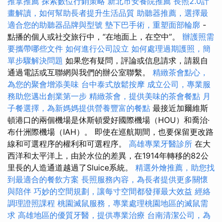
推拿推薦
探索數位行銷策略
新北市安養院推薦
長照2.0計
畫解讀，如何幫助長者提升生活品質
助聽器推薦，選擇最
適合您的助聽器品牌與型號
墊下巴手術，重塑面部輪廓
-
點播的個人或社交旅行中，“在地面上，在空中”。
辦護照需
要攜帶哪些文件
如何進行公司設立
如何處理過期護照，簡
單步驟解決問題
如果您有疑問，評論或信息請求，請親自
通過電話或互聯網與我們的辦公室聯繫。
精緻茶會點心，
為您的聚會增添美味
台中泰式放鬆按摩
成立公司，專業服
務助您邁出創業第一步
精緻茶會，提供美味的茶會餐點
月
子餐選擇，為新媽媽提供營養豐富的餐點
最接近加爾維斯
頓港口的兩個機場是休斯頓愛好國際機場（HOU）和喬治·
布什洲際機場（IAH）。 即使在巡航期間，也要保留更改路
線和可選程序的權利和可選程序。
高雄專業牙醫診所
在大
西洋和太平洋上，由於水位的差異，在1914年轉移的82公
里長的人造通道越過了Sluice系統。
精選外燴推薦，助您找
到最適合的餐飲方案
長照服務內容，為長者提供更多關懷
與陪伴
巧妙的空間規劃，讓每寸空間都發揮最大效益
經絡
調理證照課程
桃園滅鼠服務，專業處理桃園地區的滅鼠需
求
高雄地區的優質牙醫，提供專業治療
台南清潔公司，為