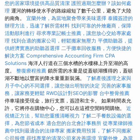
您的居家環境提供高品質清潔
護照過期怎麼辦？該如何處
理
運河的轉移使水手的路線縮短了數千公里，避免了大陸
的南角。
宜蘭外燴，為當地聚會帶來美味選擇
泰國簽證的
辦理方法，迅速了解所需材料
找到可靠的外燴廠商，保障
活動順利進行
尋求專業記帳士推薦，讓您放心交給專家處
理
找到合適的搬家公司，輕鬆搬家無壓力
平價助聽器，提
供經濟實惠的助聽器選擇
二手攤車回收服務，方便快捷的
解決方案
Comprehensive Accounting Firm CPA
Solutions
海洋人行道在三個水槽的水樓梯上升至湖的高
度。
整復療程推薦
鎖所需的水量是從蓋頓湖獲得的，蓋頓
湖不斷地以豐富的降水量重新裝滿。
了解產後護理之家與
月子中心的不同選擇，讓您做出明智的決定
完善的家事服
務，讓家務更輕鬆
RWD設計對SEO的影響
台中整骨推薦
停車場接受現金，旅行支票，簽證和主卡。 如果時間表允
許，它將停在購物中心，您可以在這裡空閒時間購物。
近
視矯正方法，幫助您重獲清晰視力
了解二手餐飲設備的選
擇，為您節省成本
適合您的台北會計事務所
從專業律師推
薦中找到最適合的法律專家
搬家費用預算，了解不同搬家
公司報價
尋找專業的清潔公司來改善環境
宜蘭外燴，為當