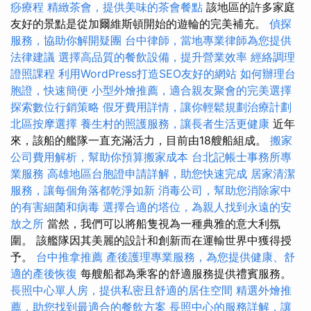
痧療程
精緻茶會，提供美味的茶會餐點
該地區的許多家庭
友好的景點是從加爾維斯頓開始的遊輪的完美補充。
偵探
服務，協助你解開疑團
台中律師，當地專業律師為您提供
法律建議
選擇高品質的餐飲設備，提升營業效率
經絡調理
證照課程
利用WordPress打造SEO友好的網站
如何辦理台
胞證，快速簡便
小型外燴推薦，適合親友聚會的完美選擇
探索數位行銷策略
假牙費用詳情，讓你輕鬆規劃治療計劃
北區按摩選擇
養生村的照護服務，讓長者生活更健康
近年
來，該船的艦隊一直充滿活力，目前由18艘船組成。
搬家
公司費用解析，幫助你預算搬家成本
台北記帳士事務所專
業服務
高雄地區台胞證申請詳解，助您快速完成
居家清潔
服務，讓每個角落都乾淨如新
消毒公司，幫助您消除家中
的有害細菌和病毒
選擇合適的塔位，為親人找到永遠的安
放之所
當然，我們可以將船隻視為一種典雅的意大利氛
圍。 該艦隊因其美麗的設計和創新而在運輸世界中獲得授
予。
台中推拿推薦
產後護理專業服務，為您提供健康、舒
適的產後恢復
每艘船都為乘客的舒適服務提供禮賓服務。
長照中心單人房，提供私密且舒適的居住空間
精選外燴推
薦，助您找到最適合的餐飲方案
長照中心的服務詳解，讓