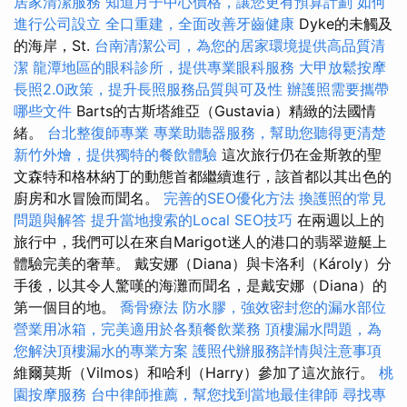
居家清潔服務
知道月子中心價格，讓您更有預算計劃
如何
進行公司設立
全口重建，全面改善牙齒健康
Dyke的未觸及
的海岸，St.
台南清潔公司，為您的居家環境提供高品質清
潔
龍潭地區的眼科診所，提供專業眼科服務
大甲放鬆按摩
長照2.0政策，提升長照服務品質與可及性
辦護照需要攜帶
哪些文件
Barts的古斯塔維亞（Gustavia）精緻的法國情
緒。
台北整復師專業
專業助聽器服務，幫助您聽得更清楚
新竹外燴，提供獨特的餐飲體驗
這次旅行仍在金斯敦的聖
文森特和格林納丁的動態首都繼續進行，該首都以其出色的
廚房和水冒險而聞名。
完善的SEO優化方法
換護照的常見
問題與解答
提升當地搜索的Local SEO技巧
在兩週以上的
旅行中，我們可以在來自Marigot迷人的港口的翡翠遊艇上
體驗完美的奢華。 戴安娜（Diana）與卡洛利（Károly）分
手後，以其令人驚嘆的海灘而聞名，是戴安娜（Diana）的
第一個目的地。
喬骨療法
防水膠，強效密封您的漏水部位
營業用冰箱，完美適用於各類餐飲業務
頂樓漏水問題，為
您解決頂樓漏水的專業方案
護照代辦服務詳情與注意事項
維爾莫斯（Vilmos）和哈利（Harry）參加了這次旅行。
桃
園按摩服務
台中律師推薦，幫您找到當地最佳律師
尋找專