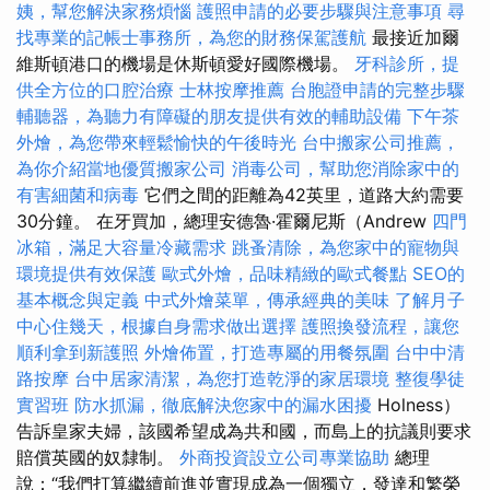
姨，幫您解決家務煩惱
護照申請的必要步驟與注意事項
尋
找專業的記帳士事務所，為您的財務保駕護航
最接近加爾
維斯頓港口的機場是休斯頓愛好國際機場。
牙科診所，提
供全方位的口腔治療
士林按摩推薦
台胞證申請的完整步驟
輔聽器，為聽力有障礙的朋友提供有效的輔助設備
下午茶
外燴，為您帶來輕鬆愉快的午後時光
台中搬家公司推薦，
為你介紹當地優質搬家公司
消毒公司，幫助您消除家中的
有害細菌和病毒
它們之間的距離為42英里，道路大約需要
30分鐘。 在牙買加，總理安德魯·霍爾尼斯（Andrew
四門
冰箱，滿足大容量冷藏需求
跳蚤清除，為您家中的寵物與
環境提供有效保護
歐式外燴，品味精緻的歐式餐點
SEO的
基本概念與定義
中式外燴菜單，傳承經典的美味
了解月子
中心住幾天，根據自身需求做出選擇
護照換發流程，讓您
順利拿到新護照
外燴佈置，打造專屬的用餐氛圍
台中中清
路按摩
台中居家清潔，為您打造乾淨的家居環境
整復學徒
實習班
防水抓漏，徹底解決您家中的漏水困擾
Holness）
告訴皇家夫婦，該國希望成為共和國，而島上的抗議則要求
賠償英國的奴隸制。
外商投資設立公司專業協助
總理
說：“我們打算繼續前進並實現成為一個獨立，發達和繁榮