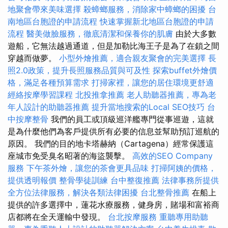
地聚會帶來美味選擇
殺蟑螂服務，消除家中蟑螂的困擾
台
南地區台胞證的申請流程
快速掌握新北地區台胞證的申請
流程
醫美做臉服務，徹底清潔和保養你的肌膚
由於大多數
遊船，它無法越過通道，但是加勒比海王子是為了在鎖之間
穿越而做夢。
小型外燴推薦，適合親友聚會的完美選擇
長
照2.0政策，提升長照服務品質與可及性
探索buffet外燴價
格，滿足各種預算需求
打掃家裡，讓您的居住環境更舒適
經絡按摩學習課程
北投推拿推薦
老人助聽器推薦，專為老
年人設計的助聽器推薦
提升當地搜索的Local SEO技巧
台
中按摩整骨
我們的員工或頂級巡洋艦專門從事巡遊，這就
是為什麼他們為客戶提供所有必要的信息並幫助預訂巡航的
原因。 我們的目的地卡塔赫納（Cartagena）經常保護這
座城市免受臭名昭著的海盜襲擊。
高效的SEO Company
服務
下午茶外燴，讓您的茶會更具品味
打掃阿姨的價格，
提供透明報價
整骨學徒訓練
台中整復推薦
法律事務所提供
全方位法律服務，解決各類法律困擾
台北整骨推薦
在船上
提供的許多選擇中，蓮花水療服務，健身房，賭場和富裕商
店都將在全天運輸中發現。
台北按摩服務
重聽專用助聽