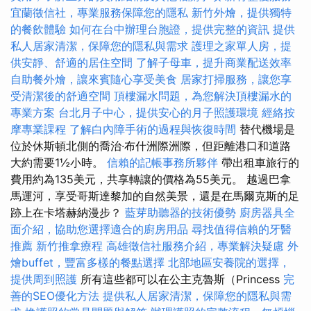
宜蘭徵信社，專業服務保障您的隱私
新竹外燴，提供獨特
的餐飲體驗
如何在台中辦理台胞證，提供完整的資訊
提供
私人居家清潔，保障您的隱私與需求
護理之家單人房，提
供安靜、舒適的居住空間
了解子母車，提升商業配送效率
自助餐外燴，讓來賓隨心享受美食
居家打掃服務，讓您享
受清潔後的舒適空間
頂樓漏水問題，為您解決頂樓漏水的
專業方案
台北月子中心，提供安心的月子照護環境
經絡按
摩專業課程
了解白內障手術的過程與恢復時間
替代機場是
位於休斯頓北側的喬治·布什洲際洲際，但距離港口和道路
大約需要1½小時。
信賴的記帳事務所夥伴
帶出租車旅行的
費用約為135美元，共享轉讓的價格為55美元。 越過巴拿
馬運河，享受哥斯達黎加的自然美景，還是在馬爾克斯的足
跡上在卡塔赫納漫步？
藍芽助聽器的技術優勢
廚房器具全
面介紹，協助您選擇適合的廚房用品
尋找值得信賴的牙醫
推薦
新竹推拿療程
高雄徵信社服務介紹，專業解決疑慮
外
燴buffet，豐富多樣的餐點選擇
北部地區安養院的選擇，
提供周到照護
所有這些都可以在公主克魯斯（Princess
完
善的SEO優化方法
提供私人居家清潔，保障您的隱私與需