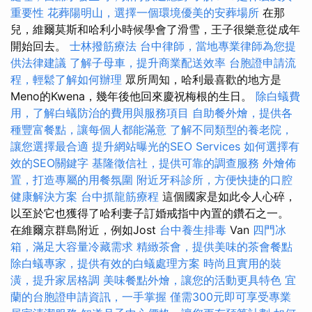
重要性
花葬陽明山，選擇一個環境優美的安葬場所
在那
兒，維爾莫斯和哈利小時候學會了滑雪，王子很樂意從成年
開始回去。
士林撥筋療法
台中律師，當地專業律師為您提
供法律建議
了解子母車，提升商業配送效率
台胞證申請流
程，輕鬆了解如何辦理
眾所周知，哈利最喜歡的地方是
Meno的Kwena，幾年後他回來慶祝梅根的生日。
除白蟻費
用，了解白蟻防治的費用與服務項目
自助餐外燴，提供各
種豐富餐點，讓每個人都能滿意
了解不同類型的養老院，
讓您選擇最合適
提升網站曝光的SEO Services
如何選擇有
效的SEO關鍵字
基隆徵信社，提供可靠的調查服務
外燴佈
置，打造專屬的用餐氛圍
附近牙科診所，方便快捷的口腔
健康解決方案
台中抓龍筋療程
這個國家是如此令人心碎，
以至於它也獲得了哈利妻子訂婚戒指中內置的鑽石之一。
在維爾京群島附近，例如Jost
台中養生排毒
Van
四門冰
箱，滿足大容量冷藏需求
精緻茶會，提供美味的茶會餐點
除白蟻專家，提供有效的白蟻處理方案
時尚且實用的裝
潢，提升家居格調
美味餐點外燴，讓您的活動更具特色
宜
蘭的台胞證申請資訊，一手掌握
僅需300元即可享受專業