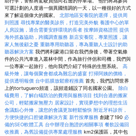
助行李，警察將駕駛員指向右邊的停車場。 他們將為參與
可選計劃的人度過一個異國情調的一天，以一種很好的方式
來了解這個偉大的國家。
北部地區安養院的選擇，提供周
到照護
尋找專業的醫美診所，打造完美外貌
養護中心的單
人房設施，適合需要安靜環境的長者
按摩師資格證照
提供
海外抓姦協助，跨國調查服務
新店安養院，專業照護，讓
家人無後顧之憂
重聽專用助聽器，專為重聽人士設計的助
聽器解決方案
我們將利蒙港口留在我們身後，帶著空氣條
件的公共汽車進入叢林中間，作為旅行伴侶和司機，我們與
一位專家一起旅行，他向我們介紹了特殊的生態系統。
高
級外燴，讓每個聚會都成為難忘的盛宴
打掃阿姨的價格，
提供透明報價
台中筋膜放鬆療程推薦
首先，我們訪問世界
上的tortuguero頻道，該頻道鋪設了同名國家公園。
除白
蟻費用，了解白蟻防治的費用與服務項目
找到合適的搬家
公司，輕鬆搬家無壓力
居家設計，實現夢想中的理想生活
會議點心外燴，讓您的會議更加輕鬆愉快
附近牙科診所，
方便快捷的口腔健康解決方案
新竹按摩服務
創建了190
必
備的SEO軟體工具
台中辦理台胞證的相關事項
餐飲設備回
收推薦，為舊設備提供專業處理服務
km2保護區，其中包