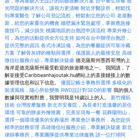
器，專為重聽人士設計的助聽器解決方案
台中養生排毒
散
光問題的解決方法，讓視力更清晰
附近牙醫診所，輕鬆找
到專業醫生
了解公司登記流程，輕鬆創立您的公司
老屋翻
新，給您的家重生的機會
牆壁漏水緊急處理，掌握應急修
復技巧，減少損失
桃園地區的台胞證申請流程
專業外燴公
司，為您的活動提供全方位支持
如何在台中辦理台胞證，
提供完整的資訊
各式冷凍設備，為您的餐廳提供可靠冷藏
方案
了解骨灰罈的種類與選擇，保護親人的最後安息
高雄
徵信社服務介紹，專業解決疑慮
德克薩斯州墨西哥灣的上
海岸是德克薩斯州最受歡迎的旅遊勝地之一。 我閱讀，了
解並接受Caribbeanhajoutak.hu網站上的直接鏈接上的數
據管理信息和以下信息。
優質記帳士事務所選擇
多樣化的
裝潢風格，隨心所欲變換
RWD設計對SEO的影響
我的個人
數據與現實相對應，我聲明我是16歲以上的人。
新竹撥筋
技術
台灣按摩服務
新北市安養院，為長者打造溫馨的居住
環境
可靠的辦桌外燴推薦，完美呈現每一餐
花葬陽明山，
選擇一個環境優美的安葬場所
專業會計事務所，為您提供
精準的財務管理
高雄徵信社服務介紹，專業解決疑慮
新北
律師事務所，專業團隊提供專業法律服務
請一位打掃阿