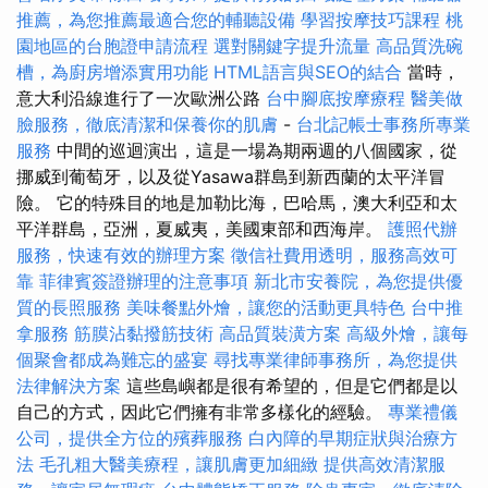
推薦，為您推薦最適合您的輔聽設備
學習按摩技巧課程
桃
園地區的台胞證申請流程
選對關鍵字提升流量
高品質洗碗
槽，為廚房增添實用功能
HTML語言與SEO的結合
當時，
意大利沿線進行了一次歐洲公路
台中腳底按摩療程
醫美做
臉服務，徹底清潔和保養你的肌膚
-
台北記帳士事務所專業
服務
中間的巡迴演出，這是一場為期兩週的八個國家，從
挪威到葡萄牙，以及從Yasawa群島到新西蘭的太平洋冒
險。 它的特殊目的地是加勒比海，巴哈馬，澳大利亞和太
平洋群島，亞洲，夏威夷，美國東部和西海岸。
護照代辦
服務，快速有效的辦理方案
徵信社費用透明，服務高效可
靠
菲律賓簽證辦理的注意事項
新北市安養院，為您提供優
質的長照服務
美味餐點外燴，讓您的活動更具特色
台中推
拿服務
筋膜沾黏撥筋技術
高品質裝潢方案
高級外燴，讓每
個聚會都成為難忘的盛宴
尋找專業律師事務所，為您提供
法律解決方案
這些島嶼都是很有希望的，但是它們都是以
自己的方式，因此它們擁有非常多樣化的經驗。
專業禮儀
公司，提供全方位的殯葬服務
白內障的早期症狀與治療方
法
毛孔粗大醫美療程，讓肌膚更加細緻
提供高效清潔服