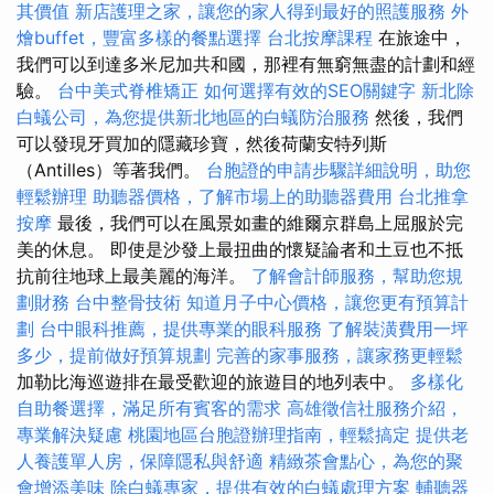
其價值
新店護理之家，讓您的家人得到最好的照護服務
外
燴buffet，豐富多樣的餐點選擇
台北按摩課程
在旅途中，
我們可以到達多米尼加共和國，那裡有無窮無盡的計劃和經
驗。
台中美式脊椎矯正
如何選擇有效的SEO關鍵字
新北除
白蟻公司，為您提供新北地區的白蟻防治服務
然後，我們
可以發現牙買加的隱藏珍寶，然後荷蘭安特列斯
（Antilles）等著我們。
台胞證的申請步驟詳細說明，助您
輕鬆辦理
助聽器價格，了解市場上的助聽器費用
台北推拿
按摩
最後，我們可以在風景如畫的維爾京群島上屈服於完
美的休息。 即使是沙發上最扭曲的懷疑論者和土豆也不抵
抗前往地球上最美麗的海洋。
了解會計師服務，幫助您規
劃財務
台中整骨技術
知道月子中心價格，讓您更有預算計
劃
台中眼科推薦，提供專業的眼科服務
了解裝潢費用一坪
多少，提前做好預算規劃
完善的家事服務，讓家務更輕鬆
加勒比海巡遊排在最受歡迎的旅遊目的地列表中。
多樣化
自助餐選擇，滿足所有賓客的需求
高雄徵信社服務介紹，
專業解決疑慮
桃園地區台胞證辦理指南，輕鬆搞定
提供老
人養護單人房，保障隱私與舒適
精緻茶會點心，為您的聚
會增添美味
除白蟻專家，提供有效的白蟻處理方案
輔聽器