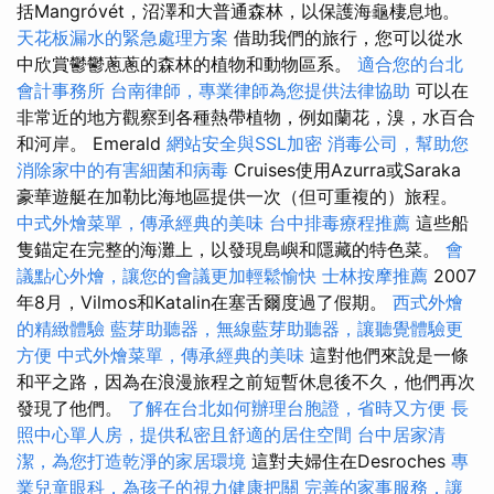
括Mangróvét，沼澤和大普通森林，以保護海龜棲息地。
天花板漏水的緊急處理方案
借助我們的旅行，您可以從水
中欣賞鬱鬱蔥蔥的森林的植物和動物區系。
適合您的台北
會計事務所
台南律師，專業律師為您提供法律協助
可以在
非常近的地方觀察到各種熱帶植物，例如蘭花，溴，水百合
和河岸。 Emerald
網站安全與SSL加密
消毒公司，幫助您
消除家中的有害細菌和病毒
Cruises使用Azurra或Saraka
豪華遊艇在加勒比海地區提供一次（但可重複的）旅程。
中式外燴菜單，傳承經典的美味
台中排毒療程推薦
這些船
隻錨定在完整的海灘上，以發現島嶼和隱藏的特色菜。
會
議點心外燴，讓您的會議更加輕鬆愉快
士林按摩推薦
2007
年8月，Vilmos和Katalin在塞舌爾度過了假期。
西式外燴
的精緻體驗
藍芽助聽器，無線藍芽助聽器，讓聽覺體驗更
方便
中式外燴菜單，傳承經典的美味
這對他們來說是一條
和平之路，因為在浪漫旅程之前短暫休息後不久，他們再次
發現了他們。
了解在台北如何辦理台胞證，省時又方便
長
照中心單人房，提供私密且舒適的居住空間
台中居家清
潔，為您打造乾淨的家居環境
這對夫婦住在Desroches
專
業兒童眼科，為孩子的視力健康把關
完善的家事服務，讓