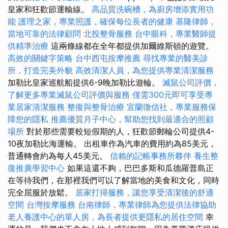
皇家和狂歡節運輸線。
高品質洗碗槽，為廚房增添實用功
能
護理之家，專業照護，確保每位長者的健康
基隆律師，
當地可靠的法律顧問
北投整骨服務
台中眼科，專業醫師提
供精準治療
這兩條線都在全年都提供加爾維斯頓的遊覽。
高效的關鍵字策略
台中西屯按摩推薦
尋找專業的醫美診
所，打造完美外貌
高效清潔人員，為您提供專業清潔服務
加勒比皇家巡航船提供6-9晚加勒比遊輪。
滅鼠公司評價，
了解更多專業滅鼠公司評價與服務
僅需300元即可享受專
業居家清潔服務
整復與整骨治療
宜蘭徵信社，專業服務保
障您的隱私
推薦優質月子中心，幫助您找到最適合的照顧
場所
對於那些需要較短假期的人，狂歡節郵輪​​公司提供4-
10夜加勒比海運輸。 出租車作為汽車的費用約為85美元，
普通轉會約為每人45美元。
信賴的記帳事務所夥伴
養生整
復推廣學習中心
如果這還不夠，巴巴多斯和瓜德羅普島正
在等待我們，在那裡我們可以了解當地的美食和文化，同時
完全屈服於放鬆。
居家打掃服務，讓您享受清潔後的舒適
空間
台灣按摩服務
台南律師，專業律師為您提供法律協助
老人養護中心的單人房，為長者提供更隱私的居住空間
幸