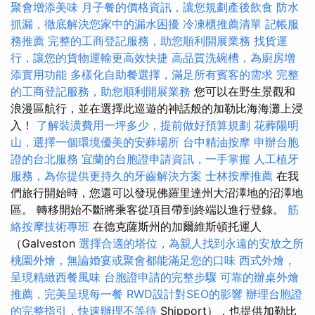
聚會增添美味
月子餐的價格資訊，讓您規劃產後飲食
防水
抓漏，徹底解決您家中的漏水困擾
冷凍櫃推薦清單
記帳服
務推薦
完整的工商登記服務，助您順利開展業務
找貨運
行，讓您的貨物運輸更高效快捷
高品質洗碗槽，為廚房增
添實用功能
多樣化自助餐選擇，滿足所有賓客的需求
完整
的工商登記服務，助您順利開展業務
您可以在野生景觀和
浪漫區航行，並在選擇此巡遊的神話般的加勒比海海灘上浸
入！
了解裝潢費用一坪多少，提前做好預算規劃
花葬陽明
山，選擇一個環境優美的安葬場所
台中精油按摩
申辦台胞
證的台北服務
宜蘭的台胞證申請資訊，一手掌握
人工植牙
服務，為你提供更持久的牙齒解決方案
士林按摩推薦
在我
們旅行開始時，您還可以發現佛羅里達州大沼澤地的沼澤地
區。 轉移開始不斷將乘客從項目帶到終端以進行登錄。
筋
絡按摩技術專班
在德克薩斯州的加爾維斯頓托運人
（Galveston
選擇合適的塔位，為親人找到永遠的安放之所
桃園外燴，無論婚宴或聚會都能滿足您的口味
西式外燴，
呈現精緻西餐風味
台胞證申請的完整步驟
可靠的辦桌外燴
推薦，完美呈現每一餐
RWD設計對SEO的影響
辦理台胞證
的完整指引，快速辦理不等待
Shipport），也提供加勒比