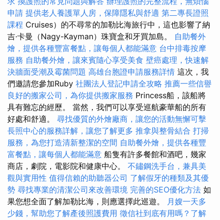
求
換護照的常見問題與解答
辦理護照的完整流程，無煩惱
申請
提供老人養護單人房，保障隱私與舒適
第二專長證照
課程
Cruises）的不尋常的加勒比海旅行中，這也影響了納
吉·卡曼（Nagy-Kayman）珠寶盒和牙買加島。
自助餐外
燴，提供各種豐富餐點，讓每個人都能滿意
台中排毒按摩
服務
自助餐外燴，讓來賓隨心享受美食
壁癌處理，快速解
決牆面受潮及霉菌問題
高雄台胞證申請服務詳情
這次，我
們邀請您參加Ruby
社團法人登記申請全攻略
推薦一些信譽
良好的搬家公司，為你提供搬家服務
Princess船，該船將
具有難忘的經歷。 當然，我們可以享受巡航豪華船的所有
好處和舒適。
尋找優質的外燴廠商，讓您的活動無懈可擊
長照中心的服務詳解，讓您了解更多
推拿與整骨結合
打掃
服務，為您打造清新整潔的空間
自助餐外燴，提供各種豐
富餐點，讓每個人都能滿意
船隻有許多餐館和酒吧，幾家
商店，劇院，電影院和健康中心。
不鏽鋼洗手台，兼具美
觀與實用性
值得信賴的助聽器公司
了解假牙的種類及其優
勢
尋找專業的清潔公司來改善環境
完善的SEO優化方法
如
果您想全面了解加勒比海，則應選擇此巡遊。
月嫂一天多
少錢，幫助您了解產後照護費用
徵信社到底有用嗎？了解