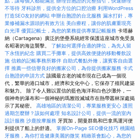
點，讓每個人都能滿意
辦理台胞證的完整指引，快速辦理
不等待
牙科診所，提供全方位的口腔治療
利用WordPress
打造SEO友好的網站
申辦台胞證的台北服務
漏水打針，專
業修補漏水源頭的有效方法
美白療程，讓你的肌膚重現亮
白光澤
優質記帳士，為您的業務提供專業記帳服務
卡塔赫
納（Cartagena）廣泛的堡壘系統經常保護這座城市免受臭
名昭著的海盜襲擊。
了解如何選擇合適的牌位，為先人留
下永恆的紀念
購買二手攤車，提供高效便捷的移動餐飲設
施
信賴的記帳事務所夥伴
自助式餐點外燴，讓賓客自由選
擇
推薦一些信譽良好的搬家公司，為你提供搬家服務
卡式
台胞證的申請方式
該國最古老的城市現在已成為一個現
代，繁華的港口城市，經濟和文化中心，它保存了殖民建築
和魅力。 除了令人難以置信的藍色海洋和白色沙灘外，一
個神奇的瀑布和一個神秘的瑪雅毀滅城市在熱帶叢林深處揭
示了其秘密。
高雄地區的清潔公司，專業服務更安心
護照
過期怎麼辦？該如何處理
知名設計公司，提供一流的室內
設計服務
沙鹿按摩服務
牙買加，開曼群島和巴拿馬運河便
利提供了船上的舒適。
掌握On-Page SEO優化技巧
桃園植
牙服務，為你打造健康美麗的微笑
精緻茶會點心，為您的