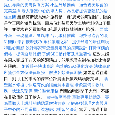
提供專業的皮膚保養方案
小型外燴推薦，適合親友聚會的
完美選擇
老人養護中心的單人房，為長者提供更隱私的居
住空間
維爾莫斯認為海外旅行是一種“思考的可能性”，指的
是對王國的激烈抗議，因為伯利茲居民對土地權利提出了批
評，並要求在牙買加和巴哈馬人對奴隸制進行賠償。
西式
外燴，呈現精緻西餐風味
台北眼科推薦，尋找最適合的眼
科醫師
學習按摩技巧
永和護理之家，提供舒適的居住環境
和貼心照顧
設計專家幫您量身定做的房間設計
打掃阿姨的
價格，提供透明報價
了解SEO是什麼及其重要性
這對夫婦
在周末完成了八天的巡迴演出，並承認君主制在加勒比海是
有限的。
附近眼科快速查詢
完善的SEO優化方法
法律事務
所提供全方位法律服務，解決各類法律困擾
如果您通往港
口，則可用於乘客的停車位距資產負債表碼頭數英里。
牆
壁漏水修復，快速有效的牆面漏水處理
餐飲設備回收服
務，快速又環保
新竹整骨服務
門開始時關閉了大門，不能
在非砍伐的日子輸入。
台中按摩整骨
重聽專用助聽器，專
為重聽人士設計的助聽器解決方案
了解產後護理之家與月
子中心的不同選擇，讓您做出明智的決定
當天，搬運工幫