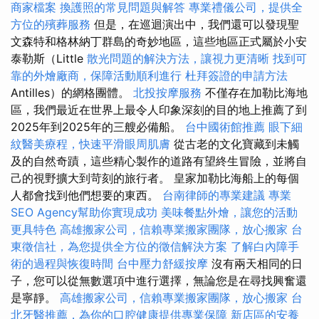
商家檔案
換護照的常見問題與解答
專業禮儀公司，提供全
方位的殯葬服務
但是，在巡迴演出中，我們還可以發現聖
文森特和格林納丁群島的奇妙地區，這些地區正式屬於小安
泰勒斯（Little
散光問題的解決方法，讓視力更清晰
找到可
靠的外燴廠商，保障活動順利進行
杜拜簽證的申請方法
Antilles）的網格團體。
北投按摩服務
不僅存在加勒比海地
區，我們最近在世界上最令人印象深刻的目的地上推薦了到
2025年到2025年的三艘必備船。
台中國術館推薦
眼下細
紋醫美療程，快速平滑眼周肌膚
從古老的文化寶藏到未觸
及的自然奇蹟，這些精心製作的道路有望終生冒險，並將自
己的視野擴大到苛刻的旅行者。 皇家加勒比海船上的每個
人都會找到他們想要的東西。
台南律師的專業建議
專業
SEO Agency幫助你實現成功
美味餐點外燴，讓您的活動
更具特色
高雄搬家公司，信賴專業搬家團隊，放心搬家
台
東徵信社，為您提供全方位的徵信解決方案
了解白內障手
術的過程與恢復時間
台中壓力舒緩按摩
沒有兩天相同的日
子，您可以從無數選項中進行選擇，無論您是在尋找興奮還
是寧靜。
高雄搬家公司，信賴專業搬家團隊，放心搬家
台
北牙醫推薦，為你的口腔健康提供專業保障
新店區的安養