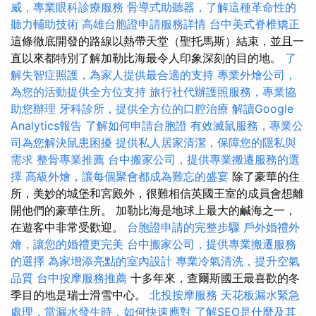
威，專業眼科診療服務
骨導式助聽器，了解這種革命性的
聽力輔助技術
高雄台胞證申請服務詳情
台中美式脊椎矯正
這條徹底開發的路線以熱帶天堂（聖托馬斯）結束，並且一
直以來都特別了解加勒比海最令人印象深刻的目的地。
了
解失智症照護，為家人提供最合適的支持
專業外燴公司，
為您的活動提供全方位支持
旅行社代辦護照服務，專業協
助您辦理
牙科診所，提供全方位的口腔治療
解讀Google
Analytics報告
了解如何申請台胞證
有效滅鼠服務，專業公
司為您解決鼠患困擾
提供私人居家清潔，保障您的隱私與
需求
整骨專業推薦
台中搬家公司，提供專業搬遷服務的選
擇
高級外燴，讓每個聚會都成為難忘的盛宴
除了豪華的住
所，美妙的城堡和宮殿外，很難相信英國王室的成員會想離
開他們的豪華住所。 加勒比海是地球上最大的鹹海之一，
在遊客中非常受歡迎。
台胞證申請的完整步驟
戶外婚禮外
燴，讓您的婚禮更完美
台中搬家公司，提供專業搬遷服務
的選擇
為家增添亮點的室內設計
專業冷氣清洗，提升空氣
品質
台中按摩服務推薦
十多年來，查爾斯國王最喜歡的冬
季目的地是瑞士滑雪中心。
北投按摩服務
天花板漏水緊急
處理，當漏水發生時，如何快速應對
了解SEO是什麼及其