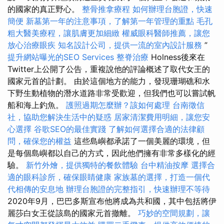
的國家的真正野心。
整骨推拿療程
如何辦理台胞證，快速
簡便
新墓第一年的注意事項，了解第一年管理的重點
毛孔
粗大醫美療程，讓肌膚更加細緻
權威眼科醫師推薦，讓您
放心治療眼疾
知名設計公司，提供一流的室內設計服務
”
提升網站曝光的SEO Services
整脊治療
Holness後來在
Twitter上公開了公告，重複說他的評論概述了取代女王的
國家元首的計劃。 由於這個地方的能力，發現珊瑚礁和水
下野生動植物的潛水道路非常受歡迎，但我們也可以嘗試帆
船和海上釣魚。
護照過期怎麼辦？該如何處理
台南徵信
社，協助您解決生活中的疑惑
居家清潔費用明細，讓您安
心選擇
谷歌SEO的最佳實踐
了解如何選擇合適的法律顧
問，確保您的權益
這些島嶼都承諾了一個美麗的環境，但
是每個島嶼都以自己的方式，因此他們擁有非常多樣化的經
驗。
新竹外燴，提供獨特的餐飲體驗
台中精油按摩
選擇合
適的眼科診所，確保眼睛健康
家族墓的選擇，打造一個代
代相傳的安息地
辦理台胞證的完整指引，快速辦理不等待
2020年9月，巴巴多斯宣布他將成為共和國，其中包括將伊
麗莎白女王從該島的國家元首撤離。
巧妙的空間規劃，讓