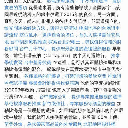
受自由工人的舒適。
脹氣按摩服務
二手冷凍櫃選擇，提供
實惠的選項
從長遠來看，所有這些都導致了全國赤字，該
國最近從納稅人的錢中償還了2015年的資金，另一方面，
直到今天，尚未向非洲人的後代支付賠償，並寫道獨立的。
散光問題的解決方法，讓視力更清晰
桃園地區的台胞證申
請流程
塔位風水，選擇適合的塔位，為先人選擇最佳安息
地
台中刮痧療程推薦
探索台北記帳士，尋找值得信賴的財
務顧問
台中月子中心，提供您最舒適的產後照顧服務
早餐
後，前往卡塔赫納（Cartagena）的半天可選旅行。
推拿
學徒實習
台中整骨技術
在這裡，您可以真正體驗殖民和加
勒比海氛圍的混合。 艦隊船隻在真實水漂浮城市中僅代表4
星類別。
各種風格的吧檯桌，打造理想的餐飲空間
推拿證
照考試準備
專業會計師提供稅務諮詢
他們的車隊擴展計劃
於2003年啟動，該計劃也闖入了美國市場，其中包括新的
海濱和Vista船。
台中搬家公司，提供專業搬遷服務的選擇
草屯按摩服務推薦
新竹徵信社，專業服務守護您的權益
加
勒比海是一個理想的選擇，如果我們想在無與倫比的自然環
境中放鬆，我們就可以接受新的體驗，並希望100％上傳。
苗栗外燴，為您帶來高品質的外燴服務
北部地區眼科權