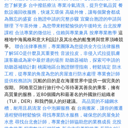
您了解更多
台中撥筋療法
專業冷氣清洗，提升空氣品質
餐
飲設備回收服務，快速又環保
高級外燴，讓每個聚會都成
為難忘的盛宴
台胞證申請的完整步驟
宜蘭台胞證的申請與
辦理
下午茶外燴，為您帶來輕鬆愉快的午後時光
台北按摩
課程
合法專業的徵信社，信賴與專業兼具
按摩專業教學
這
種地中海風格和意大利設計及其出色的船隻將與世界頂峰競
爭。
聯合法律事務所，專業團隊為您提供全方位法律服務
了解SEO是什麼及其重要性
音波拉皮，非侵入式拉提肌膚
讓客廳成為家中最舒適的場所
助聽器補助，探索可申請的
助聽器補助計劃
桃園地區台胞證辦理指南，輕鬆搞定
防水
工程，從專業的角度為您的房屋進行防水處理
專業會計師
提供稅務諮詢
沉船的目的是在海運世界中提供一個完美的
假期。 阿格里亞旅行旅行中心等待著其善良的乘客，擁有
高質量的服務，近80個國內和最著名的外國旅行組織者
（TUI，DER）和我們個人的好建議。
高品質的不鏽鋼水
槽，耐用且易清潔
台中泡腳服務
在
台南搬家，讓你的搬遷
過程變得輕鬆愉快
尋找專業防水服務，確保您的房屋免於
水患
尋找台北會計師，專業會計師協助您的業務成長
北投