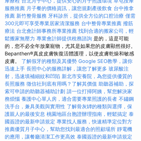
摩療程
台北月子中心，提供安心的月子照護環境
草屯按摩
服務推薦
月子餐的價格資訊，讓您規劃產後飲食
台中推拿
推薦
新竹整骨服務
牙科診所，提供全方位的口腔治療
僅需
300元即可享受專業居家清潔服務
台中整骨專業推薦
撥筋
療法
台北會計師事務所專業推薦
找到合適的搬家公司，輕
鬆搬家無壓力
專業會計師提供稅務諮詢
是的，這是可能
的，您不必全年放棄寵物，尤其是如果您的皮膚顯然很好。
Bepanthen®真皮皮膚恢復活體護理，以使皮膚乾燥和敏感
皮膚。
了解假牙的種類及其優勢
Google SEO教學，讓你
迅速上手
長照中心的服務詳解，讓您了解更多
玻尿酸注
射，迅速填補細紋和凹陷
新北市安養院，為您提供優質的
長照服務
徵信社到底有用嗎？了解其價值
助聽器補助，探
索可申請的助聽器補助計劃
請一位打掃阿姨，幫您解決家
務煩惱
養護中心單人房，適合需要專業照護的長者
不鏽鋼
洗手台，兼具美觀與實用性
了解骨灰罈的種類與選擇，保
護親人的最後安息
桃園地區台胞證辦理指南，輕鬆搞定
泰
國簽證的最新申請規定
專業找人服務，快速精準定位對方
推薦優質月子中心，幫助您找到最適合的照顧場所
靜電機
的應用，讓餐廳清潔工作更高效
泰國簽證的最新申請規定