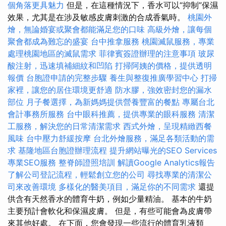
個角落更具魅力
但是，在這種情況下，香水可以“抑制”保濕
效果，尤其是在涉及敏感皮膚刺激的合成香氣時。
桃園外
燴，無論婚宴或聚會都能滿足您的口味
高級外燴，讓每個
聚會都成為難忘的盛宴
台中推拿服務
桃園滅鼠服務，專業
處理桃園地區的滅鼠需求
菲律賓簽證辦理的注意事項
玻尿
酸注射，迅速填補細紋和凹陷
打掃阿姨的價格，提供透明
報價
台胞證申請的完整步驟
養生與整復推廣學習中心
打掃
家裡，讓您的居住環境更舒適
防水膠，強效密封您的漏水
部位
月子餐選擇，為新媽媽提供營養豐富的餐點
專屬台北
會計事務所服務
台中眼科推薦，提供專業的眼科服務
清潔
工服務，解決您的日常清潔需求
西式外燴，呈現精緻西餐
風味
台中壓力舒緩按摩
台北外燴服務，滿足各類活動的需
求
基隆地區台胞證辦理流程
提升網站曝光的SEO Services
專業SEO服務
整脊師證照培訓
解讀Google Analytics報告
了解公司登記流程，輕鬆創立您的公司
尋找專業的清潔公
司來改善環境
多樣化的醫美項目，滿足你的不同需求
還提
供含有天然香水的體育牛奶，例如少量精油。 基本的牛奶
主要預計會軟化和保濕皮膚。 但是，有些可能會為皮膚帶
來其他好處。 在下面，您會發現一些流行的體育乳液類