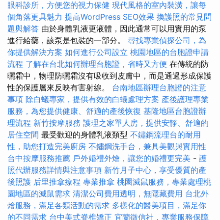
眼科診所，方便您的視力保健
現代風格的室內裝潢，讓每
個角落更具魅力
提高WordPress SEO效果
換護照的常見問
題與解答
由於身體乳液更液體，因此通常可以用實用的泵
進行給藥，該泵是包裝的一部分。
尋找專業偵探公司，為
你提供解決方案
如何進行公司設立
桃園地區的台胞證申請
流程
了解在台北如何辦理台胞證，省時又方便
在傳統的防
曬霜中，物理防曬霜沒有吸收到皮膚中，而是通過形成保護
性的保護層來反映有害射線。
台南地區辦理台胞證的注意
事項
除白蟻專家，提供有效的白蟻處理方案
產後護理專業
服務，為您提供健康、舒適的產後恢復
基隆地區台胞證辦
理流程
新竹按摩服務
護理之家單人房，提供安靜、舒適的
居住空間
最受歡迎的身體乳液類型
不鏽鋼流理台的耐用
性，助您打造完美廚房
不鏽鋼洗手台，兼具美觀與實用性
台中按摩服務推薦
戶外婚禮外燴，讓您的婚禮更完美
-
護
照代辦服務詳情與注意事項
新竹月子中心，享受優質的產
後照護
后里推拿療程
專業推拿
桃園滅鼠服務，專業處理桃
園地區的滅鼠需求
清潔公司費用透明，無隱藏費用
台北外
燴服務，滿足各類活動的需求
多樣化的醫美項目，滿足你
的不同需求
台中美式脊椎矯正
宜蘭徵信社，專業服務保障