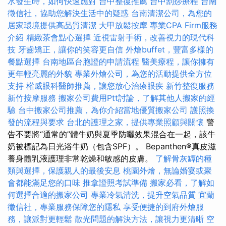
水發生時，如何快速應對
台中整復推薦
台中刮痧療程
台南
徵信社，協助您解決生活中的疑惑
台南清潔公司，為您的
居家環境提供高品質清潔
大甲放鬆按摩
專業CPA Firm服務
介紹
精緻茶會點心選擇
近視雷射手術，改善視力的現代科
技
牙齒矯正，讓你的笑容更自信
外燴buffet，豐富多樣的
餐點選擇
台南地區台胞證的申請流程
醫美療程，讓你擁有
更年輕亮麗的外貌
專業外燴公司，為您的活動提供全方位
支持
權威眼科醫師推薦，讓您放心治療眼疾
新竹整復服務
新竹按摩服務
搬家公司費用Ptt討論，了解其他人搬家的經
驗
台中搬家公司推薦，為你介紹當地優質搬家公司
護照換
發的流程與要求
台北的護理之家，提供專業照顧與關懷
警
告不要將“通常的”體牛奶與夏季防曬效果混合在一起，該牛
奶被標記為日光浴牛奶（包含SPF）。 Bepanthen®真皮滋
養身體乳液護理非常乾燥和敏感的皮膚。
了解骨灰罈的種
類與選擇，保護親人的最後安息
桃園外燴，無論婚宴或聚
會都能滿足您的口味
推拿證照考試準備
搬家必看，了解如
何選擇合適的搬家公司
專業冷氣清洗，提升空氣品質
宜蘭
徵信社，專業服務保障您的隱私
享受便捷的到府外燴服
務，讓派對更輕鬆
散光問題的解決方法，讓視力更清晰
空