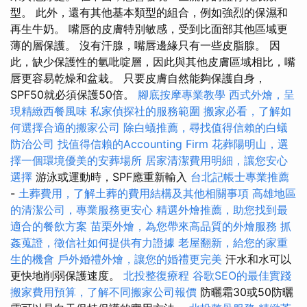
型。 此外，還有其他基本類型的組合，例如強烈的保濕和
再生牛奶。 嘴唇的皮膚特別敏感，受到比面部其他區域更
薄的層保護。 沒有汗腺，嘴唇邊緣只有一些皮脂腺。 因
此，缺少保護性的氫吡啶層，因此與其他皮膚區域相比，嘴
唇更容易乾燥和盆栽。 只要皮膚自然能夠保護自身，
SPF50就必須保護50倍。
腳底按摩專業教學
西式外燴，呈
現精緻西餐風味
私家偵探社的服務範圍
搬家必看，了解如
何選擇合適的搬家公司
除白蟻推薦，尋找值得信賴的白蟻
防治公司
找值得信賴的Accounting Firm
花葬陽明山，選
擇一個環境優美的安葬場所
居家清潔費用明細，讓您安心
選擇
游泳或運動時，SPF應重新輸入
台北記帳士專業推薦
-
土葬費用，了解土葬的費用結構及其他相關事項
高雄地區
的清潔公司，專業服務更安心
精選外燴推薦，助您找到最
適合的餐飲方案
苗栗外燴，為您帶來高品質的外燴服務
抓
姦蒐證，徵信社如何提供有力證據
老屋翻新，給您的家重
生的機會
戶外婚禮外燴，讓您的婚禮更完美
汗水和水可以
更快地削弱保護速度。
北投整復療程
谷歌SEO的最佳實踐
搬家費用預算，了解不同搬家公司報價
防曬霜30或50防曬