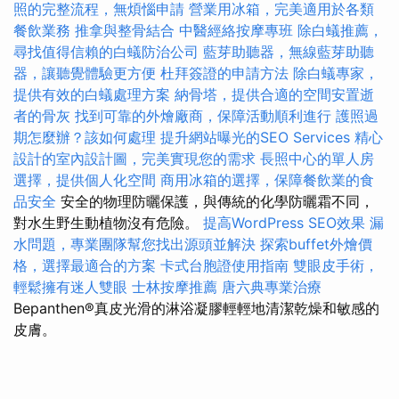
照的完整流程，無煩惱申請
營業用冰箱，完美適用於各類
餐飲業務
推拿與整骨結合
中醫經絡按摩專班
除白蟻推薦，
尋找值得信賴的白蟻防治公司
藍芽助聽器，無線藍芽助聽
器，讓聽覺體驗更方便
杜拜簽證的申請方法
除白蟻專家，
提供有效的白蟻處理方案
納骨塔，提供合適的空間安置逝
者的骨灰
找到可靠的外燴廠商，保障活動順利進行
護照過
期怎麼辦？該如何處理
提升網站曝光的SEO Services
精心
設計的室內設計圖，完美實現您的需求
長照中心的單人房
選擇，提供個人化空間
商用冰箱的選擇，保障餐飲業的食
品安全
安全的物理防曬保護，與傳統的化學防曬霜不同，
對水生野生動植物沒有危險。
提高WordPress SEO效果
漏
水問題，專業團隊幫您找出源頭並解決
探索buffet外燴價
格，選擇最適合的方案
卡式台胞證使用指南
雙眼皮手術，
輕鬆擁有迷人雙眼
士林按摩推薦
唐六典專業治療
Bepanthen®真皮光滑的淋浴凝膠輕輕地清潔乾燥和敏感的
皮膚。