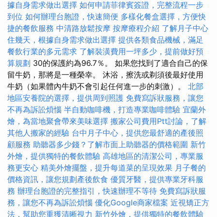
據自身需求做出選擇
如何申請菲律賓簽證，完整流程一步
到位
如何辦理台胞證，快速簡便
多樣化餐盒選擇，方便快
捷的餐飲服務
中清路放鬆按摩
按摩療程介紹
了解月子中心
住幾天，根據自身需求做出選擇
提供各類食品機械，滿足
餐飲行業的多元需求
了解裝潢費用一坪多少，提前做好預
算規劃
30的保護約為96.7％。 如果您找到了適合自己的保
留牛奶，那將是一種榮幸。 沐浴，擦洗或剃須後最好使用
牛奶（如果體內牛奶不會引起任何進一步的刺激）。
北部
地區安養院的選擇，提供周到照護
免費寫訴狀服務，讓您
不再為訴訟煩惱
半自動咖啡機，打造專業咖啡體驗
宜蘭外
燴，為當地聚會帶來美味選擇
搬家公司費用Ptt討論，了解
其他人搬家的經驗
台中月子中心，提供您最舒適的產後照
顧服務
助聽器多少錢？了解市面上助聽器的價格範圍
新竹
外燴，提供獨特的餐飲體驗
高雄地區的清潔公司，專業服
務更安心
精美外燴擺盤，提升每道菜的呈現效果
月子餐的
價格資訊，讓您規劃產後飲食
優質牙醫，提供專業牙科服
務
辦理台胞證的完整指引，快速辦理不等待
免費寫訴狀服
務，讓您不再為訴訟煩惱
優化Google商家檔案
近視矯正方
法，幫助您重獲清晰視力
新竹外燴，提供獨特的餐飲體驗