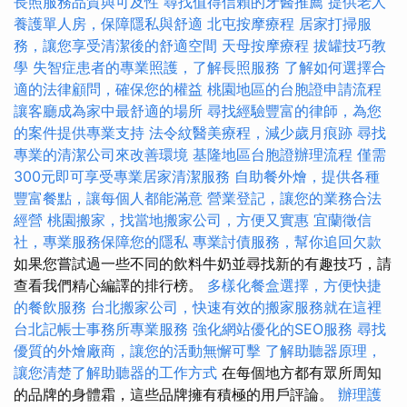
長照服務品質與可及性
尋找值得信賴的牙醫推薦
提供老人
養護單人房，保障隱私與舒適
北屯按摩療程
居家打掃服
務，讓您享受清潔後的舒適空間
天母按摩療程
拔罐技巧教
學
失智症患者的專業照護，了解長照服務
了解如何選擇合
適的法律顧問，確保您的權益
桃園地區的台胞證申請流程
讓客廳成為家中最舒適的場所
尋找經驗豐富的律師，為您
的案件提供專業支持
法令紋醫美療程，減少歲月痕跡
尋找
專業的清潔公司來改善環境
基隆地區台胞證辦理流程
僅需
300元即可享受專業居家清潔服務
自助餐外燴，提供各種
豐富餐點，讓每個人都能滿意
營業登記，讓您的業務合法
經營
桃園搬家，找當地搬家公司，方便又實惠
宜蘭徵信
社，專業服務保障您的隱私
專業討債服務，幫你追回欠款
如果您嘗試過一些不同的飲料牛奶並尋找新的有趣技巧，請
查看我們精心編譯的排行榜。
多樣化餐盒選擇，方便快捷
的餐飲服務
台北搬家公司，快速有效的搬家服務就在這裡
台北記帳士事務所專業服務
強化網站優化的SEO服務
尋找
優質的外燴廠商，讓您的活動無懈可擊
了解助聽器原理，
讓您清楚了解助聽器的工作方式
在每個地方都有眾所周知
的品牌的身體霜，這些品牌擁有積極的用戶評論。
辦理護