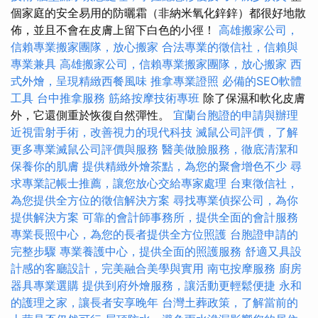
個家庭的安全易用的防曬霜（非納米氧化鋅鋅）都很好地散
佈，並且不會在皮膚上留下白色的小徑！
高雄搬家公司，
信賴專業搬家團隊，放心搬家
合法專業的徵信社，信賴與
專業兼具
高雄搬家公司，信賴專業搬家團隊，放心搬家
西
式外燴，呈現精緻西餐風味
推拿專業證照
必備的SEO軟體
工具
台中推拿服務
筋絡按摩技術專班
除了保濕和軟化皮膚
外，它還側重於恢復自然彈性。
宜蘭台胞證的申請與辦理
近視雷射手術，改善視力的現代科技
滅鼠公司評價，了解
更多專業滅鼠公司評價與服務
醫美做臉服務，徹底清潔和
保養你的肌膚
提供精緻外燴茶點，為您的聚會增色不少
尋
求專業記帳士推薦，讓您放心交給專家處理
台東徵信社，
為您提供全方位的徵信解決方案
尋找專業偵探公司，為你
提供解決方案
可靠的會計師事務所，提供全面的會計服務
專業長照中心，為您的長者提供全方位照護
台胞證申請的
完整步驟
專業養護中心，提供全面的照護服務
舒適又具設
計感的客廳設計，完美融合美學與實用
南屯按摩服務
廚房
器具專業選購
提供到府外燴服務，讓活動更輕鬆便捷
永和
的護理之家，讓長者安享晚年
台灣土葬政策，了解當前的