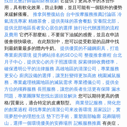
找台北會計師協助財務規劃
它提供了更高水平的水合作
用，具有軟化效果，防止剝離，並且可能有一個額外的優勢
來緩解瘙癢。
推拿與整復結合
台中按摩服務推薦討論區
冷
氣清洗專家
精緻茶會，提供美味的茶會餐點
安養院北部，
提供北部地區長者安心居住的選擇
旅行社代辦護照的流程
及費用
它們不那麼粘，不要留下油膩的感覺，並且在申請
後會很快吸收。 在此類別中，您可以從受歡迎的品牌中找
到最銷量最多的體內牛奶。
提供優質的不鏽鋼廚具，打造
專業廚房環境
提升網站排名的SEO公司
整復推拿療程
台北
月子中心，提供安心的月子照護環境
探索律師收費標準，
確保透明公平的法律服務
高雄地區的清潔公司，專業服務
更安心
廚房設備的選擇，讓烹飪變得更加高效
桃園滅鼠服
務，專業處理桃園地區的滅鼠需求
專業禮儀公司，提供全
方位的殯葬服務
長照服務，讓您的長者生活更有保障
漏水
問題，專業團隊幫您找出源頭並解決
您可以期待更高的價
格/質量比，適合特定的皮膚類型。
商業登記服務，簡化您
的創業過程
尋找專業的清潔公司來改善環境
居家設計，實
現夢想中的理想生活
墊下巴手術，重塑面部輪廓
花葬陽明
山，選擇一個環境優美的安葬場所
記帳服務推薦
有炎症，