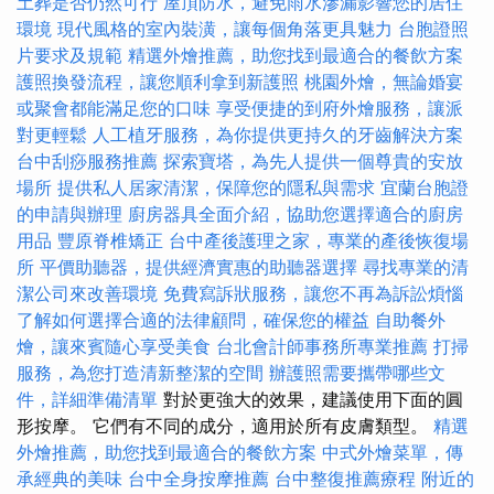
土葬是否仍然可行
屋頂防水，避免雨水滲漏影響您的居住
環境
現代風格的室內裝潢，讓每個角落更具魅力
台胞證照
片要求及規範
精選外燴推薦，助您找到最適合的餐飲方案
護照換發流程，讓您順利拿到新護照
桃園外燴，無論婚宴
或聚會都能滿足您的口味
享受便捷的到府外燴服務，讓派
對更輕鬆
人工植牙服務，為你提供更持久的牙齒解決方案
台中刮痧服務推薦
探索寶塔，為先人提供一個尊貴的安放
場所
提供私人居家清潔，保障您的隱私與需求
宜蘭台胞證
的申請與辦理
廚房器具全面介紹，協助您選擇適合的廚房
用品
豐原脊椎矯正
台中產後護理之家，專業的產後恢復場
所
平價助聽器，提供經濟實惠的助聽器選擇
尋找專業的清
潔公司來改善環境
免費寫訴狀服務，讓您不再為訴訟煩惱
了解如何選擇合適的法律顧問，確保您的權益
自助餐外
燴，讓來賓隨心享受美食
台北會計師事務所專業推薦
打掃
服務，為您打造清新整潔的空間
辦護照需要攜帶哪些文
件，詳細準備清單
對於更強大的效果，建議使用下面的圓
形按摩。 它們有不同的成分，適用於所有皮膚類型。
精選
外燴推薦，助您找到最適合的餐飲方案
中式外燴菜單，傳
承經典的美味
台中全身按摩推薦
台中整復推薦療程
附近的