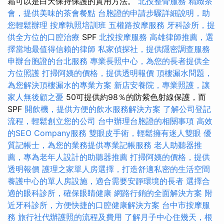
霜可以是白天保持保護的實用方法。
北投整骨服務
精緻茶
會，提供美味的茶會餐點
台胞證的申請步驟詳細說明，助
您輕鬆辦理
按摩執照培訓班
五權路按摩服務
牙科診所，提
供全方位的口腔治療
SPF
北投按摩服務
高雄律師推薦，選
擇當地最值得信賴的律師
私家偵探社，提供隱密調查服務
申辦台胞證的台北服務
專業長照中心，為您的長者提供全
方位照護
打掃阿姨的價格，提供透明報價
頂樓漏水問題，
為您解決頂樓漏水的專業方案
新店安養院，專業照護，讓
家人無後顧之憂
50可提供約98％的防紫色射線保護，而
SPF
開飲機，提供方便的飲水服務解決方案
了解公司登記
流程，輕鬆創立您的公司
台中辦理台胞證的相關事項
高效
的SEO Company服務
雙眼皮手術，輕鬆擁有迷人雙眼
優
質記帳士，為您的業務提供專業記帳服務
老人助聽器推
薦，專為老年人設計的助聽器推薦
打掃阿姨的價格，提供
透明報價
護理之家單人房選擇，打造舒適私密的生活空間
養護中心的單人房設施，適合需要安靜環境的長者
選擇合
適的眼科診所，確保眼睛健康
網路行銷的全面解決方案
附
近牙科診所，方便快捷的口腔健康解決方案
台中市按摩服
務
旅行社代辦護照的流程及費用
了解月子中心住幾天，根