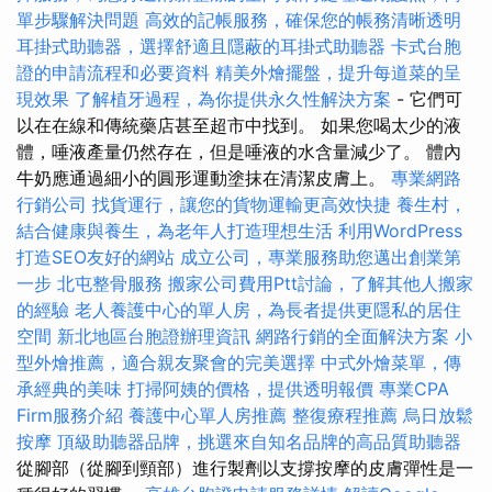
單步驟解決問題
高效的記帳服務，確保您的帳務清晰透明
耳掛式助聽器，選擇舒適且隱蔽的耳掛式助聽器
卡式台胞
證的申請流程和必要資料
精美外燴擺盤，提升每道菜的呈
現效果
了解植牙過程，為你提供永久性解決方案
- 它們可
以在在線和傳統藥店甚至超市中找到。 如果您喝太少的液
體，唾液產量仍然存在，但是唾液的水含量減少了。 體內
牛奶應通過細小的圓形運動塗抹在清潔皮膚上。
專業網路
行銷公司
找貨運行，讓您的貨物運輸更高效快捷
養生村，
結合健康與養生，為老年人打造理想生活
利用WordPress
打造SEO友好的網站
成立公司，專業服務助您邁出創業第
一步
北屯整骨服務
搬家公司費用Ptt討論，了解其他人搬家
的經驗
老人養護中心的單人房，為長者提供更隱私的居住
空間
新北地區台胞證辦理資訊
網路行銷的全面解決方案
小
型外燴推薦，適合親友聚會的完美選擇
中式外燴菜單，傳
承經典的美味
打掃阿姨的價格，提供透明報價
專業CPA
Firm服務介紹
養護中心單人房推薦
整復療程推薦
烏日放鬆
按摩
頂級助聽器品牌，挑選來自知名品牌的高品質助聽器
從腳部（從腳到頸部）進行製劑以支撐按摩的皮膚彈性是一