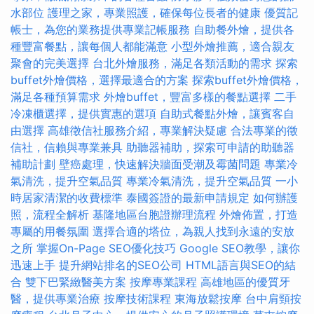
水部位
護理之家，專業照護，確保每位長者的健康
優質記
帳士，為您的業務提供專業記帳服務
自助餐外燴，提供各
種豐富餐點，讓每個人都能滿意
小型外燴推薦，適合親友
聚會的完美選擇
台北外燴服務，滿足各類活動的需求
探索
buffet外燴價格，選擇最適合的方案
探索buffet外燴價格，
滿足各種預算需求
外燴buffet，豐富多樣的餐點選擇
二手
冷凍櫃選擇，提供實惠的選項
自助式餐點外燴，讓賓客自
由選擇
高雄徵信社服務介紹，專業解決疑慮
合法專業的徵
信社，信賴與專業兼具
助聽器補助，探索可申請的助聽器
補助計劃
壁癌處理，快速解決牆面受潮及霉菌問題
專業冷
氣清洗，提升空氣品質
專業冷氣清洗，提升空氣品質
一小
時居家清潔的收費標準
泰國簽證的最新申請規定
如何辦護
照，流程全解析
基隆地區台胞證辦理流程
外燴佈置，打造
專屬的用餐氛圍
選擇合適的塔位，為親人找到永遠的安放
之所
掌握On-Page SEO優化技巧
Google SEO教學，讓你
迅速上手
提升網站排名的SEO公司
HTML語言與SEO的結
合
雙下巴緊緻醫美方案
按摩專業課程
高雄地區的優質牙
醫，提供專業治療
按摩技術課程
東海放鬆按摩
台中肩頸按