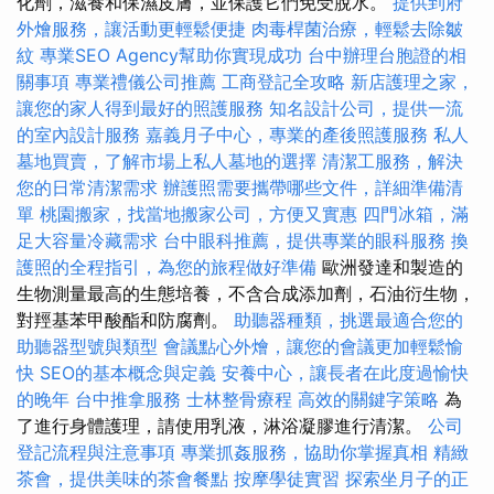
化劑，滋養和保濕皮膚，並保護它們免受脫水。
提供到府
外燴服務，讓活動更輕鬆便捷
肉毒桿菌治療，輕鬆去除皺
紋
專業SEO Agency幫助你實現成功
台中辦理台胞證的相
關事項
專業禮儀公司推薦
工商登記全攻略
新店護理之家，
讓您的家人得到最好的照護服務
知名設計公司，提供一流
的室內設計服務
嘉義月子中心，專業的產後照護服務
私人
墓地買賣，了解市場上私人墓地的選擇
清潔工服務，解決
您的日常清潔需求
辦護照需要攜帶哪些文件，詳細準備清
單
桃園搬家，找當地搬家公司，方便又實惠
四門冰箱，滿
足大容量冷藏需求
台中眼科推薦，提供專業的眼科服務
換
護照的全程指引，為您的旅程做好準備
歐洲發達和製造的
生物測量最高的生態培養，不含合成添加劑，石油衍生物，
對羥基苯甲酸酯和防腐劑。
助聽器種類，挑選最適合您的
助聽器型號與類型
會議點心外燴，讓您的會議更加輕鬆愉
快
SEO的基本概念與定義
安養中心，讓長者在此度過愉快
的晚年
台中推拿服務
士林整骨療程
高效的關鍵字策略
為
了進行身體護理，請使用乳液，淋浴凝膠進行清潔。
公司
登記流程與注意事項
專業抓姦服務，協助你掌握真相
精緻
茶會，提供美味的茶會餐點
按摩學徒實習
探索坐月子的正