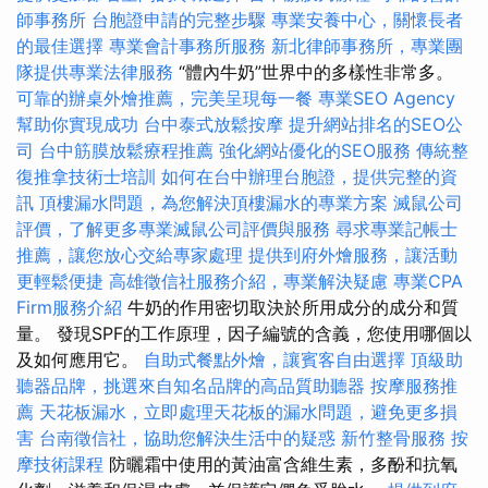
師事務所
台胞證申請的完整步驟
專業安養中心，關懷長者
的最佳選擇
專業會計事務所服務
新北律師事務所，專業團
隊提供專業法律服務
“體內牛奶”世界中的多樣性非常多。
可靠的辦桌外燴推薦，完美呈現每一餐
專業SEO Agency
幫助你實現成功
台中泰式放鬆按摩
提升網站排名的SEO公
司
台中筋膜放鬆療程推薦
強化網站優化的SEO服務
傳統整
復推拿技術士培訓
如何在台中辦理台胞證，提供完整的資
訊
頂樓漏水問題，為您解決頂樓漏水的專業方案
滅鼠公司
評價，了解更多專業滅鼠公司評價與服務
尋求專業記帳士
推薦，讓您放心交給專家處理
提供到府外燴服務，讓活動
更輕鬆便捷
高雄徵信社服務介紹，專業解決疑慮
專業CPA
Firm服務介紹
牛奶的作用密切取決於所用成分的成分和質
量。 發現SPF的工作原理，因子編號的含義，您使用哪個以
及如何應用它。
自助式餐點外燴，讓賓客自由選擇
頂級助
聽器品牌，挑選來自知名品牌的高品質助聽器
按摩服務推
薦
天花板漏水，立即處理天花板的漏水問題，避免更多損
害
台南徵信社，協助您解決生活中的疑惑
新竹整骨服務
按
摩技術課程
防曬霜中使用的黃油富含維生素，多酚和抗氧