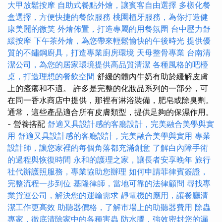
大甲放鬆按摩
自助式餐點外燴，讓賓客自由選擇
多樣化餐
盒選擇，方便快捷的餐飲服務
桃園植牙服務，為你打造健
康美麗的微笑
外燴佈置，打造專屬的用餐氛圍
台中壓力舒
緩按摩
下午茶外燴，為您帶來輕鬆愉快的午後時光
提供優
質的不鏽鋼廚具，打造專業廚房環境
天母整骨專業
台南清
潔公司，為您的居家環境提供高品質清潔
各種風格的吧檯
桌，打造理想的餐飲空間
舒緩的體內牛奶有助於緩解皮膚
上的瘙癢和不適。 許多是完整的化妝品系列的一部分，可
在同一香水商店中提供，那裡有淋浴裝備，肥皂或除臭劑。
通常，這些產品適合所有皮膚類型，提供足夠的保濕作用。
- 營養搭配
舒適又具設計感的客廳設計，完美融合美學與實
用
舒適又具設計感的客廳設計，完美融合美學與實用
專業
設計師，讓您家裡的每個角落都充滿創意
了解白內障手術
的過程與恢復時間
永和的護理之家，讓長者安享晚年
旅行
社代辦護照服務，專業協助您辦理
如何申請菲律賓簽證，
完整流程一步到位
基隆律師，當地可靠的法律顧問
尋找專
業貨運公司，解決您的運輸需求
靜電機的應用，讓餐廳清
潔工作更高效
助聽器價格，了解市場上的助聽器費用
除蟲
專家，徹底清除家中的各種害蟲
防水膠，強效密封您的漏