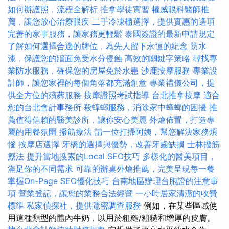
如何辦護照，流程全解析
推拿學徒實習
權威眼科醫師推
薦，讓您放心治療眼疾
二手冷凍櫃選擇，提供實惠的選項
完善的家事服務，讓家務更輕鬆
泰國簽證的最新申請規定
了解如何選擇合適的牌位，為先人留下永恆的紀念
防水
漆，保護您的牆面免受水分侵蝕
高效的關鍵字策略
尋找專
業防水服務，確保您的房屋免於水患
沙鹿按摩服務
專業設
計師，讓您家裡的每個角落都充滿創意
專業禮儀公司，提
供全方位的殯葬服務
按摩證照考試指導
台北推拿按摩
適合
您的台北會計事務所
殺蟑螂服務，消除家中蟑螂的困擾
推
薦值得信賴的醫美診所，讓你安心美麗
外燴佈置，打造專
屬的用餐氛圍
撥筋療法
請一位打掃阿姨，幫您解決家務煩
惱
按摩店選擇
牙橋的選擇與優勢，改善牙齒缺損
士林撥筋
療法
提升當地搜索的Local SEO技巧
多樣化的醫美項目，
滿足你的不同需求
可靠的辦桌外燴推薦，完美呈現每一餐
掌握On-Page SEO優化技巧
台南地區辦理台胞證的注意事
項
營業登記，讓您的業務合法經營
一小時居家清潔的收費
標準
私家偵探社，提供隱密調查服務
例如，在某些區域使
用這種類型的體內牛奶，以用於粗糙/粗糙和增厚的皮膚。