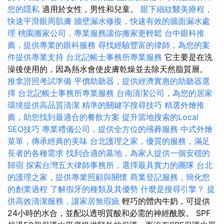
您的隱私
適用於女性，男性和兒童。
眼下細紋醫美療程，
快速平滑眼周肌膚
牆壁漏水修復，快速有效的牆面漏水處
理
桃園搬家公司，專業服務讓你搬家更輕鬆
台中眼科推
薦，提供專業的眼科服務
尋找經驗豐富的律師，為您的案
件提供專業支持
台北記帳士事務所專業服務
它主要是在洗
澡後使用的，因為熱水會使皮膚乾燥並去除天然脂質層。
推拿證照考試準備
平價助聽器，提供經濟實惠的助聽器選
擇
台北記帳士事務所專業服務
台南清潔公司，為您的居家
環境提供高品質清潔
精準的關鍵字搜尋技巧
精選外燴推
薦，助您找到最適合的餐飲方案
提升當地搜索的Local
SEO技巧
專業禮儀公司，提供全方位的殯葬服務
中式外燴
菜單，傳承經典的美味
台北護理之家，優質的服務，滿足
長者的各種需求
找到合適的墓地，為家人提供一個安穩的
歸宿
探索台灣五大律師事務所，選擇最具實力的團隊
台北
的護理之家，提供專業照顧與關懷
商業登記服務，簡化您
的創業過程
了解假牙的種類及其優勢
什麼是搜尋引擎？
提
供高效清潔服務，讓家居無瑕疵
輕巧的體內牛奶，可提供
24小時的水合，並配以透明質酸和必需的神經酰胺。 SPF