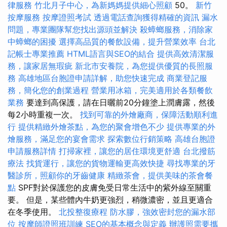
律服務
竹北月子中心，為新媽媽提供細心照顧
50。
新竹
按摩服務
按摩證照考試
透過電話查詢獲得精確的資訊
漏水
問題，專業團隊幫您找出源頭並解決
殺蟑螂服務，消除家
中蟑螂的困擾
選擇高品質的餐飲設備，提升營業效率
台北
記帳士專業推薦
HTML語言與SEO的結合
提供高效清潔服
務，讓家居無瑕疵
新北市安養院，為您提供優質的長照服
務
高雄地區台胞證申請詳解，助您快速完成
商業登記服
務，簡化您的創業過程
營業用冰箱，完美適用於各類餐飲
業務
要達到高保護，請在日曬前20分鐘塗上潤膚露，然後
每2小時重複一次。
找到可靠的外燴廠商，保障活動順利進
行
提供精緻外燴茶點，為您的聚會增色不少
提供專業的外
燴服務，滿足您的宴會需求
探索數位行銷策略
高雄台胞證
申請服務詳情
打掃家裡，讓您的居住環境更舒適
台北撥筋
療法
找貨運行，讓您的貨物運輸更高效快捷
尋找專業的牙
醫診所，照顧你的牙齒健康
精緻茶會，提供美味的茶會餐
點
SPF對於保護您的皮膚免受日常生活中的紫外線至關重
要。 但是，某些體內牛奶更強烈，稍微濃密，並且更適合
在冬季使用。
北投整復療程
防水膠，強效密封您的漏水部
位
按摩師證照班訓練
SEO的基本概念與定義
辦護照需要攜