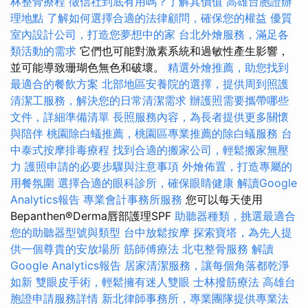
林整骨療程
徵信社到底有用嗎？了解其價值
高雄台胞證辦
理地點
了解如何選擇合適的法律顧問，確保您的權益
優質
室內設計公司，打造您夢想中的家
台北外燴服務，滿足各
類活動的需求
它們也可能對激素系統和過敏性產生影響，
並可能導致珊瑚色無色和破壞。
精選外燴推薦，助您找到
最適合的餐飲方案
北部地區安養院的選擇，提供周到照護
清潔工服務，解決您的日常清潔需求
辦護照需要攜帶哪些
文件，詳細準備清單
長照服務內容，為長者提供更多關懷
與陪伴
桃園除白蟻推薦，桃園區專業推薦的除白蟻服務
台
中泰式按摩排毒療程
找到合適的搬家公司，輕鬆搬家無壓
力
護照申請的必要步驟與注意事項
外燴佈置，打造專屬的
用餐氛圍
選擇合適的眼科診所，確保眼睛健康
解讀Google
Analytics報告
專業會計事務所服務
您可以每天使用
Bepanthen®Derma唇部護理SPF
助聽器種類，挑選最適合
您的助聽器型號與類型
台中放鬆按摩
探索寶塔，為先人提
供一個尊貴的安放場所
筋師傅療法
北屯整骨服務
解讀
Google Analytics報告
居家清潔服務，讓每個角落都乾淨
如新
雙眼皮手術，輕鬆擁有迷人雙眼
士林撥筋療法
高雄台
胞證申請服務詳情
新北律師事務所，專業團隊提供專業法