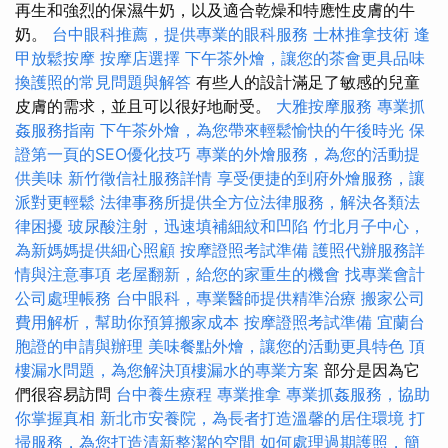
再生和強烈的保濕牛奶，以及適合乾燥和特應性皮膚的牛
奶。
台中眼科推薦，提供專業的眼科服務
士林推拿技術
逢
甲放鬆按摩
按摩店選擇
下午茶外燴，讓您的茶會更具品味
換護照的常見問題與解答
有些人的設計滿足了敏感的兒童
皮膚的需求，並且可以很好地耐受。
大雅按摩服務
專業抓
姦服務指南
下午茶外燴，為您帶來輕鬆愉快的午後時光
保
證第一頁的SEO優化技巧
專業的外燴服務，為您的活動提
供美味
新竹徵信社服務詳情
享受便捷的到府外燴服務，讓
派對更輕鬆
法律事務所提供全方位法律服務，解決各類法
律困擾
玻尿酸注射，迅速填補細紋和凹陷
竹北月子中心，
為新媽媽提供細心照顧
按摩證照考試準備
護照代辦服務詳
情與注意事項
老屋翻新，給您的家重生的機會
找專業會計
公司處理帳務
台中眼科，專業醫師提供精準治療
搬家公司
費用解析，幫助你預算搬家成本
按摩證照考試準備
宜蘭台
胞證的申請與辦理
美味餐點外燴，讓您的活動更具特色
頂
樓漏水問題，為您解決頂樓漏水的專業方案
部分是因為它
們很容易訪問
台中養生療程
專業推拿
專業抓姦服務，協助
你掌握真相
新北市安養院，為長者打造溫馨的居住環境
打
掃服務，為您打造清新整潔的空間
如何處理過期護照，簡