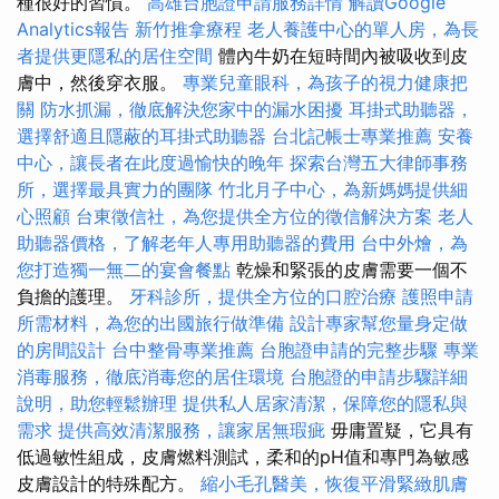
種很好的習慣。
高雄台胞證申請服務詳情
解讀Google
Analytics報告
新竹推拿療程
老人養護中心的單人房，為長
者提供更隱私的居住空間
體內牛奶在短時間內被吸收到皮
膚中，然後穿衣服。
專業兒童眼科，為孩子的視力健康把
關
防水抓漏，徹底解決您家中的漏水困擾
耳掛式助聽器，
選擇舒適且隱蔽的耳掛式助聽器
台北記帳士專業推薦
安養
中心，讓長者在此度過愉快的晚年
探索台灣五大律師事務
所，選擇最具實力的團隊
竹北月子中心，為新媽媽提供細
心照顧
台東徵信社，為您提供全方位的徵信解決方案
老人
助聽器價格，了解老年人專用助聽器的費用
台中外燴，為
您打造獨一無二的宴會餐點
乾燥和緊張的皮膚需要一個不
負擔的護理。
牙科診所，提供全方位的口腔治療
護照申請
所需材料，為您的出國旅行做準備
設計專家幫您量身定做
的房間設計
台中整骨專業推薦
台胞證申請的完整步驟
專業
消毒服務，徹底消毒您的居住環境
台胞證的申請步驟詳細
說明，助您輕鬆辦理
提供私人居家清潔，保障您的隱私與
需求
提供高效清潔服務，讓家居無瑕疵
毋庸置疑，它具有
低過敏性組成，皮膚燃料測試，柔和的pH值和專門為敏感
皮膚設計的特殊配方。
縮小毛孔醫美，恢復平滑緊緻肌膚