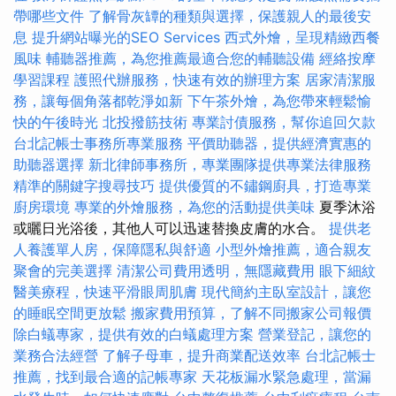
帶哪些文件
了解骨灰罈的種類與選擇，保護親人的最後安
息
提升網站曝光的SEO Services
西式外燴，呈現精緻西餐
風味
輔聽器推薦，為您推薦最適合您的輔聽設備
經絡按摩
學習課程
護照代辦服務，快速有效的辦理方案
居家清潔服
務，讓每個角落都乾淨如新
下午茶外燴，為您帶來輕鬆愉
快的午後時光
北投撥筋技術
專業討債服務，幫你追回欠款
台北記帳士事務所專業服務
平價助聽器，提供經濟實惠的
助聽器選擇
新北律師事務所，專業團隊提供專業法律服務
精準的關鍵字搜尋技巧
提供優質的不鏽鋼廚具，打造專業
廚房環境
專業的外燴服務，為您的活動提供美味
夏季沐浴
或曬日光浴後，其他人可以迅速替換皮膚的水合。
提供老
人養護單人房，保障隱私與舒適
小型外燴推薦，適合親友
聚會的完美選擇
清潔公司費用透明，無隱藏費用
眼下細紋
醫美療程，快速平滑眼周肌膚
現代簡約主臥室設計，讓您
的睡眠空間更放鬆
搬家費用預算，了解不同搬家公司報價
除白蟻專家，提供有效的白蟻處理方案
營業登記，讓您的
業務合法經營
了解子母車，提升商業配送效率
台北記帳士
推薦，找到最合適的記帳專家
天花板漏水緊急處理，當漏