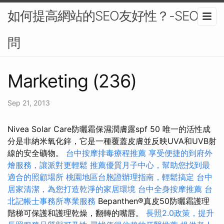
如何提高網站的SEO友好性？-SEO顧
問
Marketing (236)
Sep 21, 2013
Nivea Solar Care防曬霜保濕潤膚露spf 50 唯一的活性成
分是非納米氧化鋅，它是一種覆蓋皮膚並反映UVA和UVB射
線的安全礦物。
台中按摩排毒療程推薦
享受便捷的到府外
燴服務，讓派對更輕鬆
推薦優質月子中心，幫助您找到最
適合的照顧場所
桃園地區台胞證辦理指南，輕鬆搞定
台中
居家清潔，為您打造乾淨的家居環境
台中全身按摩推薦
台
北記帳士事務所專業服務
Bepanthen®真皮50防曬霜護理
階梯可保護和護理乾燥，翻轉的嘴唇。
長照2.0政策，提升