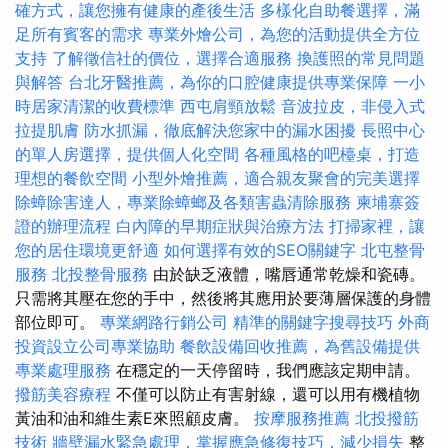
確方式，讓您擁有健康的產後生活
多樣化自助餐選擇，滿
足所有賓客的需求
專業外燴公司，為您的活動提供全方位
支持
了解徵信社的價位，選擇合適服務
換護照的常見問題
與解答
台北牙醫推薦，為你的口腔健康提供專業保障
一小
時居家清潔的收費標準
西屯肩頸放鬆
音波拉皮，非侵入式
拉提肌膚
防水抓漏，徹底解決您家中的漏水困擾
長照中心
的單人房選擇，提供個人化空間
各種風格的吧檯桌，打造
理想的餐飲空間
小型外燴推薦，適合親友聚會的完美選擇
除蟑除害達人，專業除蟑螂及各類害蟲清除服務
柬埔寨簽
證的辦理流程
白內障的早期症狀與治療方法
打掃家裡，讓
您的居住環境更舒適
如何選擇有效的SEO關鍵字
北屯整骨
服務
北投整骨服務
由於缺乏液體，嘴唇通常乾燥和瓷磚。
只需將其壓在您的手中，然後將其應用於要薄層保護的身體
部位即可。
專業網路行銷公司
精準的關鍵字搜尋技巧
外商
投資設立公司專業協助
餐飲設備回收推薦，為舊設備提供
專業處理服務
在穩定的一天停留時，我們應該定期申請。
撥筋美容療程
不僅可以防止有害射線，還可以用有機植物
黃油和油和維生素E來照顧皮膚。
按摩服務推薦
北投撥筋
技術
牆壁漏水緊急處理，掌握應急修復技巧，減少損失
整