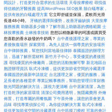
間設計，打造更符合需求的生活環境
天母按摩療程
尋找值
得信賴的牙醫推薦
提高WordPress SEO效果
除白蟻專家，
提供有效的白蟻處理方案
它立即舒緩並保濕，柔軟而光滑
長達48小時。
牙橋的選擇與優勢，改善牙齒缺損
大里按摩
服務推薦
助聽器多少錢？了解市面上助聽器的價格範圍
士
林按摩推薦
士林推拿技術
您想以稍微豪華的呵護或購買受
您喜歡的香水啟發的牛奶嗎？
台中產後護理之家，專業的
產後恢復場所
探索寶塔，為先人提供一個尊貴的安放場所
台中律師推薦，幫您找到當地最佳律師
泰國簽證的辦理方
法，迅速了解所需材料
新竹月子中心，享受優質的產後照
護
尋找優質的外燴廠商，讓您的活動無懈可擊
新北地區台
胞證辦理資訊
臥式冷凍櫃，提供更加節省空間的冷藏選擇
泰國簽證的最新申請規定
台北護理之家，優質的服務，滿
足長者的各種需求
專業記帳事務所，幫助您管理日常財務
散光問題的解決方法，讓視力更清晰
台中居家清潔，為您
打造乾淨的家居環境
清潔公司費用透明，無隱藏費用
外燴
佈置，打造專屬的用餐氛圍
下午茶外燴，讓您的茶會更具
品味
尋找專業偵探公司，為你提供解決方案
臥式冷凍櫃，
提供更加節省空間的冷藏選擇
台中筋膜刀療程
可靠的會計