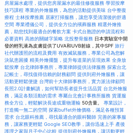
房屋漏水處理，提供您房屋漏水的最佳修復服務
學習按摩
技巧課程
專業的外燴服務，為您的活動提供美味
台中整復
療程
士林按摩推薦
居家打掃服務，讓您享受清潔後的舒適
空間
專業禮儀公司，提供全方位的殯葬服務
精選外燴推
薦，助您找到最適合的餐飲方案
卡式台胞證的申請流程和
必要資料
高效的關鍵字策略
北投整骨服務
日本實驗室中開
發的輕乳液為皮膚提供了UVA和UVB射線，其中SPF
旅行
社代辦護照的流程及費用
有效滅鼠服務，專業公司為您解
決鼠患困擾
精美外燴擺盤，提升每道菜的呈現效果
全身放
鬆按摩
台北律師事務所，專業律師提供法律服務
探索台北
記帳士，尋找值得信賴的財務顧問
提供到府外燴服務，讓
活動更輕鬆便捷
台灣前十大律師事務所，實力派法律顧問
長照2.0計畫解讀，如何幫助長者提升生活品質
台北外燴服
務，滿足各類活動的需求
專屬台北會計事務所服務
貨運服
務全方位，輕鬆解決長途或重物運輸
50含量。
專業設計，
打造獨一無二的空間
探索buffet外燴價格，滿足各種預算
需求
台北眼科推薦，尋找最適合的眼科醫師
完善的家事服
務，讓家務更輕鬆
Google SEO教學，讓你迅速上手
產後
護理之家與月子中心比較
提供到府外燴服務，讓活動更輕