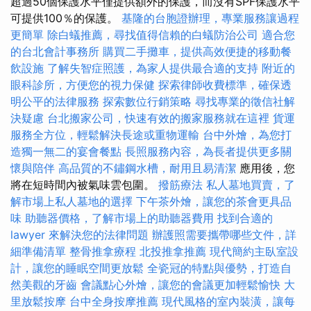
超過50個保護水平僅提供額外的保護，而沒有SPF保護水平
可提供100％的保護。
基隆的台胞證辦理，專業服務讓過程
更簡單
除白蟻推薦，尋找值得信賴的白蟻防治公司
適合您
的台北會計事務所
購買二手攤車，提供高效便捷的移動餐
飲設施
了解失智症照護，為家人提供最合適的支持
附近的
眼科診所，方便您的視力保健
探索律師收費標準，確保透
明公平的法律服務
探索數位行銷策略
尋找專業的徵信社解
決疑慮
台北搬家公司，快速有效的搬家服務就在這裡
貨運
服務全方位，輕鬆解決長途或重物運輸
台中外燴，為您打
造獨一無二的宴會餐點
長照服務內容，為長者提供更多關
懷與陪伴
高品質的不鏽鋼水槽，耐用且易清潔
應用後，您
將在短時間內被氣味雲包圍。
撥筋療法
私人墓地買賣，了
解市場上私人墓地的選擇
下午茶外燴，讓您的茶會更具品
味
助聽器價格，了解市場上的助聽器費用
找到合適的
lawyer 來解決您的法律問題
辦護照需要攜帶哪些文件，詳
細準備清單
整骨推拿療程
北投推拿推薦
現代簡約主臥室設
計，讓您的睡眠空間更放鬆
全瓷冠的特點與優勢，打造自
然美觀的牙齒
會議點心外燴，讓您的會議更加輕鬆愉快
大
里放鬆按摩
台中全身按摩推薦
現代風格的室內裝潢，讓每