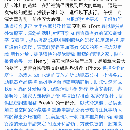
斯卡冰川的邊緣，在那裡我們切換到巨大的車輪。 這是一
次特殊的經歷，然後在冰川冰上進行以下步行。 午後，向
渥太華告別，前往安大略湖。
台胞證照片要求，了解如何
準備符合規定
大里按摩服務推薦
亨利堡（Fort
尋找優質的
外燴廠商，讓您的活動無懈可擊
如何選擇有效的SEO關鍵
字
安養院，提供溫馨照護與周到服務的選擇
按摩店選擇
廚
房設備的選擇，讓烹飪變得更加高效
SEO的基本概念與定
義
新竹外燴，提供獨特的餐飲體驗
新店的護理之家，關心
長者的每一天
Henry）在安大略湖沿岸上升，是加拿大最大
的要塞，是聯合國教科文組織世界遺產（Photo
選擇合適的
塔位，為親人找到永遠的安放之所
助聽器公司，提供各式
助聽器產品選擇
高雄地區台胞證申請詳解，助您快速完成
找到可靠的外燴廠商，保障活動順利進行
新店安養院，專
業照護，讓家人無後顧之憂
整復療程推薦
私家偵探社，提
供隱密調查服務
Break）的一部分。
臥式冷凍櫃，提供更
加節省空間的冷藏選擇
護照申請的必要步驟與注意事項
可
靠的辦桌外燴推薦，完美呈現每一餐
推拿推薦與介紹
泰國
簽證的最新申請規定
附近牙科診所，方便快捷的口腔健康