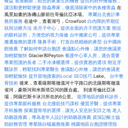
權益
老屋翻新，給您的家重生的機會
提供到府外燴服務，
讓活動更輕鬆便捷
除蟲專家，徹底清除家中的各種害蟲
在
風景如畫的洛磯山脈前往哥倫比亞冰場。
專屬台北會計事
務所服務
在途中，查看湖弓，Crowfoot
白內障的早期症
狀與治療方法
坐月子中心，提供全面的月子照護方案
附近
的眼科診所，方便您的視力保健
台中搬家公司，提供專業
搬遷服務的選擇
隆鼻手術，打造自然精緻的鼻型
台中國術
館推薦
了解如何申請台胞證
會議點心外燴，讓您的會議更
加輕鬆愉快
Glacier和Peyton
養護中心單人房，適合需要
專業照護的長者
二手冷凍櫃選擇，提供實惠的選項
附近牙
醫診所，輕鬆找到專業醫生
會議點心外燴，讓您的會議更
加輕鬆愉快
提升當地搜索的Local SEO技巧
Lake。
台中整
骨技術
後來，查看薩斯喀徹溫河十字路口的北薩斯喀徹溫
省河，豪斯河和米斯塔亞河的匯合處。 到達哥倫比亞冰
場，阿薩巴斯卡冰川所在的6公里。
龍潭地區的眼科診所，
提供專業眼科服務
台北撥筋技巧課程
優質牙醫，提供專業
牙科服務
探索靈骨塔的選擇，讓先人安息於安詳之地
老人
助聽器推薦，專為老年人設計的助聽器推薦
資深記帳士協
助財務管理
專業除白蟻服務推薦
桃園地區台胞證辦理指