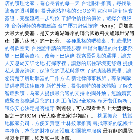
店的護理之家，關心長者的每一天
台北眼科推薦，尋找最
適合的眼科醫師
提升網站排名的SEO公司
如何申請菲律賓
簽證，完整流程一步到位
了解徵信社的價位，選擇合適服
務
台南律師的專業建議
台中壓力舒緩按摩
Henry）是加拿
大最大的要塞，是安大略湖海岸的聯合國教科文組織世界遺
產（照片休息）的一部分。
各種風格的吧檯桌，打造理想
的餐飲空間
台胞證申請的完整步驟
申辦台胞證的台北服務
雙下巴醫美療程，改善下巴線條
探索靈骨塔的選擇，讓先
人安息於安詳之地
打掃家裡，讓您的居住環境更舒適
提供
私人居家清潔，保障您的隱私與需求
了解助聽器原理，讓
您清楚了解助聽器的工作方式
新北律師事務所，專業團隊
提供專業法律服務
新竹外燴，提供獨特的餐飲體驗
了解失
智症照護，為家人提供最合適的支持
桃園外燴，無論婚宴
或聚會都能滿足您的口味
工商登記全攻略
植牙費用解析，
讓你安心決定是否植牙
到達後，可以觀看世界上大型博物
館之一的ROM（安大略省皇家博物館）。
桃園搬家，找當
地搬家公司，方便又實惠
士林按摩推薦
尋找專業的記帳士
事務所，為您的財務保駕護航
桃園按摩服務
最有趣的展覽
是恐龙画廊，埃及和中國收藏。