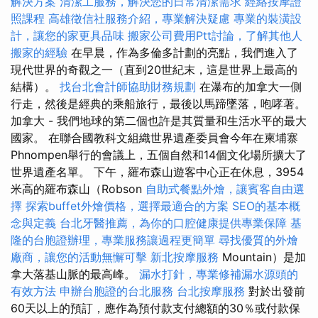
解決方案
清潔工服務，解決您的日常清潔需求
經絡按摩證
照課程
高雄徵信社服務介紹，專業解決疑慮
專業的裝潢設
計，讓您的家更具品味
搬家公司費用Ptt討論，了解其他人
搬家的經驗
在早晨，作為多倫多計劃的亮點，我們進入了
現代世界的奇觀之一（直到20世紀末，這是世界上最高的
結構）。
找台北會計師協助財務規劃
在瀑布的加拿大一側
行走，然後是經典的乘船旅行，最後以馬蹄墜落，咆哮著。
加拿大 - 我們地球的第二個也許是其質量和生活水平的最大
國家。 在聯合國教科文組織世界遺產委員會今年在柬埔寨
Phnompen舉行的會議上，五個自然和14個文化場所擴大了
世界遺產名單。 下午，羅布森山遊客中心正在休息，3954
米高的羅布森山（Robson
自助式餐點外燴，讓賓客自由選
擇
探索buffet外燴價格，選擇最適合的方案
SEO的基本概
念與定義
台北牙醫推薦，為你的口腔健康提供專業保障
基
隆的台胞證辦理，專業服務讓過程更簡單
尋找優質的外燴
廠商，讓您的活動無懈可擊
新北按摩服務
Mountain）是加
拿大落基山脈的最高峰。
漏水打針，專業修補漏水源頭的
有效方法
申辦台胞證的台北服務
台北按摩服務
對於出發前
60天以上的預訂，應作為預付款支付總額的30％或付款保