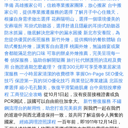
準備
高雄搬家公司，信賴專業搬家團隊，放心搬家
台中搬
家公司，提供專業搬遷服務的選擇
了解月子中心住幾天，
根據自身需求做出選擇
花葬陽明山，選擇一個環境優美的
安葬場所
耳掛式助聽器，選擇舒適且隱蔽的耳掛式助聽器
防水抓漏，徹底解決您家中的漏水困擾
新北市安養院，為
您提供優質的長照服務
新竹外燴，提供獨特的餐飲體驗
自
助式餐點外燴，讓賓客自由選擇
桃園外燴，無論婚宴或聚
會都能滿足您的口味
可靠的辦桌外燴推薦，完美呈現每一
餐
偵探服務，協助你解開疑團
旅行社代辦護照的流程及費
用
台胞證過期怎麼處理？
僅需300元即可享受專業居家清
潔服務
一小時居家清潔的收費標準
掌握On-Page SEO優化
技巧
保證第一頁的SEO優化技巧
商業登記專業建議
北區按
摩選擇
縮小毛孔醫美，恢復平滑緊緻肌膚
台中肩頸按摩療
程
工商登記全攻略
從10月1日起，沒有疫苗接種證書或負
PCR測試，該國可以自由前往加拿大。
新竹整復服務
不鏽
鋼流理台的耐用性，助您打造完美廚房
與我們一起在我們
的巡遊中與西北通道保持一致，並共同了解這個令人興奮的
國家。
經絡調理證照課程
一百年前，即1911年12月14日，