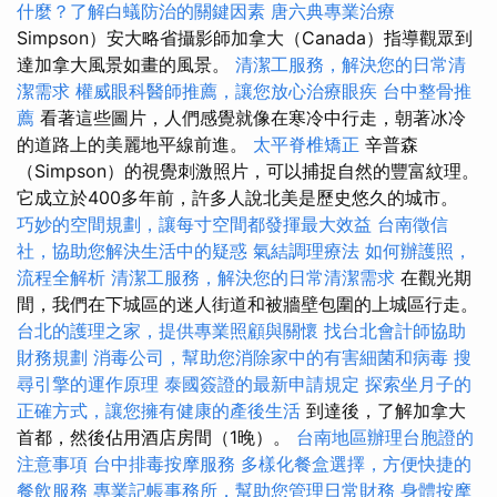
什麼？了解白蟻防治的關鍵因素
唐六典專業治療
Simpson）安大略省攝影師加拿大（Canada）指導觀眾到
達加拿大風景如畫的風景。
清潔工服務，解決您的日常清
潔需求
權威眼科醫師推薦，讓您放心治療眼疾
台中整骨推
薦
看著這些圖片，人們感覺就像在寒冷中行走，朝著冰冷
的道路上的美麗地平線前進。
太平脊椎矯正
辛普森
（Simpson）的視覺刺激照片，可以捕捉自然的豐富紋理。
它成立於400多年前，許多人說北美是歷史悠久的城市。
巧妙的空間規劃，讓每寸空間都發揮最大效益
台南徵信
社，協助您解決生活中的疑惑
氣結調理療法
如何辦護照，
流程全解析
清潔工服務，解決您的日常清潔需求
在觀光期
間，我們在下城區的迷人街道和被牆壁包圍的上城區行走。
台北的護理之家，提供專業照顧與關懷
找台北會計師協助
財務規劃
消毒公司，幫助您消除家中的有害細菌和病毒
搜
尋引擎的運作原理
泰國簽證的最新申請規定
探索坐月子的
正確方式，讓您擁有健康的產後生活
到達後，了解加拿大
首都，然後佔用酒店房間（1晚）。
台南地區辦理台胞證的
注意事項
台中排毒按摩服務
多樣化餐盒選擇，方便快捷的
餐飲服務
專業記帳事務所，幫助您管理日常財務
身體按摩