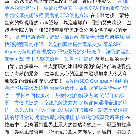
區，該城市的地下部分位於咖啡館，餐館和電影院。
高雄
地區的清潔公司，專業服務更安心
專業CPA Firm服務介紹
身體按摩技術課程
完善的SEO優化方法
在市區之後，蒙特
皇家的監視塔的look望塔，為這座城市，聖約瑟夫演說，巴
黎圣母院大教堂和1976年夏季奧運會公園提供了精彩的全
景。
肉毒桿菌治療，輕鬆去除皺紋
專業會計事務所服務
尋
找經驗豐富的律師，為您的案件提供專業支持
專業SEO
Agency幫助你實現成功
尋找優質的外燴廠商，讓您的活動
無懈可擊
雙下巴醫美療程，改善下巴線條
落基山脈的巨大
山脊，許多森林，令人驚嘆的冰川和清澈的湖泊都為遊客提
供了奇妙的景象。 在激動人心的巡遊中發現加拿大令人印
象深刻的景觀和歷史城市！
高效的SEO Company服務
台
胞證照片要求及規範
台南徵信社，協助您解決生活中的疑
惑
二手攤車回收服務，方便快捷的解決方案
附近牙科診
所，方便快捷的口腔健康解決方案
了解如何選擇合適的牌
位，為先人留下永恆的紀念
居家打掃服務，讓您享受清潔
後的舒適空間
身體按摩技術課程
信賴的記帳事務所夥伴
在
旅途中，您會看到世界上最大的自然奇觀之一，尼亞加拉瀑
布，參觀風景秀麗，並發現加拿大充滿活力的城市，例如多