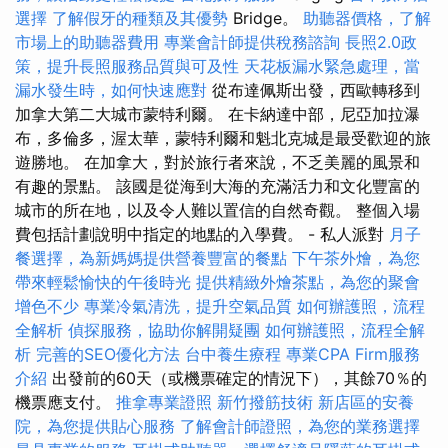
選擇
了解假牙的種類及其優勢
Bridge。
助聽器價格，了解
市場上的助聽器費用
專業會計師提供稅務諮詢
長照2.0政
策，提升長照服務品質與可及性
天花板漏水緊急處理，當
漏水發生時，如何快速應對
從布達佩斯出發，西歐轉移到
加拿大第二大城市蒙特利爾。 在卡納達中部，尼亞加拉瀑
布，多倫多，渥太華，蒙特利爾和魁北克城是最受歡迎的旅
遊勝地。 在加拿大，對於旅行者來說，不乏美麗的風景和
有趣的景點。 該國是從海到大海的充滿活力和文化豐富的
城市的所在地，以及令人難以置信的自然奇觀。 整個入場
費包括計劃說明中指定的地點的入學費。 - 私人派對
月子
餐選擇，為新媽媽提供營養豐富的餐點
下午茶外燴，為您
帶來輕鬆愉快的午後時光
提供精緻外燴茶點，為您的聚會
增色不少
專業冷氣清洗，提升空氣品質
如何辦護照，流程
全解析
偵探服務，協助你解開疑團
如何辦護照，流程全解
析
完善的SEO優化方法
台中養生療程
專業CPA Firm服務
介紹
出發前的60天（或機票確定的情況下），其餘70％的
機票應支付。
推拿專業證照
新竹撥筋技術
新店區的安養
院，為您提供貼心服務
了解會計師證照，為您的業務選擇