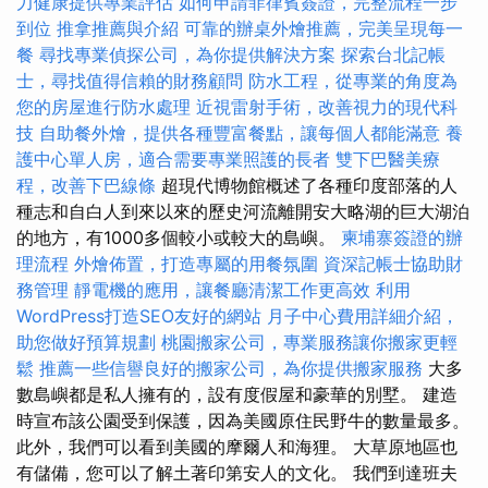
力健康提供專業評估
如何申請菲律賓簽證，完整流程一步
到位
推拿推薦與介紹
可靠的辦桌外燴推薦，完美呈現每一
餐
尋找專業偵探公司，為你提供解決方案
探索台北記帳
士，尋找值得信賴的財務顧問
防水工程，從專業的角度為
您的房屋進行防水處理
近視雷射手術，改善視力的現代科
技
自助餐外燴，提供各種豐富餐點，讓每個人都能滿意
養
護中心單人房，適合需要專業照護的長者
雙下巴醫美療
程，改善下巴線條
超現代博物館概述了各種印度部落的人
種志和自白人到來以來的歷史河流離開安大略湖的巨大湖泊
的地方，有1000多個較小或較大的島嶼。
柬埔寨簽證的辦
理流程
外燴佈置，打造專屬的用餐氛圍
資深記帳士協助財
務管理
靜電機的應用，讓餐廳清潔工作更高效
利用
WordPress打造SEO友好的網站
月子中心費用詳細介紹，
助您做好預算規劃
桃園搬家公司，專業服務讓你搬家更輕
鬆
推薦一些信譽良好的搬家公司，為你提供搬家服務
大多
數島嶼都是私人擁有的，設有度假屋和豪華的別墅。 建造
時宣布該公園受到保護，因為美國原住民野牛的數量最多。
此外，我們可以看到美國的摩爾人和海狸。 大草原地區也
有儲備，您可以了解土著印第安人的文化。 我們到達班夫