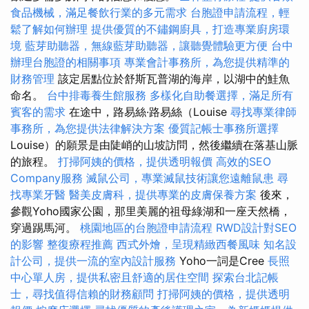
食品機械，滿足餐飲行業的多元需求
台胞證申請流程，輕
鬆了解如何辦理
提供優質的不鏽鋼廚具，打造專業廚房環
境
藍芽助聽器，無線藍芽助聽器，讓聽覺體驗更方便
台中
辦理台胞證的相關事項
專業會計事務所，為您提供精準的
財務管理
該定居點位於舒斯瓦普湖的海岸，以湖中的鮭魚
命名。
台中排毒養生館服務
多樣化自助餐選擇，滿足所有
賓客的需求
在途中，路易絲·路易絲（Louise
尋找專業律師
事務所，為您提供法律解決方案
優質記帳士事務所選擇
Louise）的願景是由陡峭的山坡訪問，然後繼續在落基山脈
的旅程。
打掃阿姨的價格，提供透明報價
高效的SEO
Company服務
滅鼠公司，專業滅鼠技術讓您遠離鼠患
尋
找專業牙醫
醫美皮膚科，提供專業的皮膚保養方案
後來，
參觀Yoho國家公園，那里美麗的祖母綠湖和一座天然橋，
穿過踢馬河。
桃園地區的台胞證申請流程
RWD設計對SEO
的影響
整復療程推薦
西式外燴，呈現精緻西餐風味
知名設
計公司，提供一流的室內設計服務
Yoho一詞是Cree
長照
中心單人房，提供私密且舒適的居住空間
探索台北記帳
士，尋找值得信賴的財務顧問
打掃阿姨的價格，提供透明