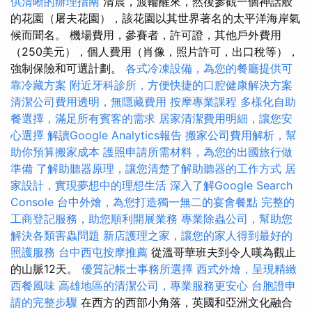
供清晰的辦理指南
清晨，渡輪醒來，然後參觀一個神話般
的花園（屠夫花園），該花園以其世界著名的太平洋海岸氣
候而聞名。 機場費用，參賽者，許可證，其他戶外費用
（250美元），個人費用（肖像，照片許可，出口稅等），
強制保險和可選計劃。
各式冷凍設備，為您的餐廳提供可
靠冷藏方案
附近牙科診所，方便快捷的口腔健康解決方案
清潔公司費用透明，無隱藏費用
按摩專業課程
多樣化自助
餐選擇，滿足所有賓客的需求
居家清潔費用明細，讓您安
心選擇
解讀Google Analytics報告
搬家公司費用解析，幫
助你預算搬家成本
護照申請所需材料，為您的出國旅行做
準備
了解助聽器原理，讓您清楚了解助聽器的工作方式
居
家設計，實現夢想中的理想生活
深入了解Google Search
Console
台中外燴，為您打造獨一無二的宴會餐點
完整的
工商登記服務，助您順利開展業務
專業除蟲公司，幫助您
解決各類害蟲問題
新店護理之家，讓您的家人得到最好的
照護服務
台中西屯按摩推薦
從溫哥華班夫到令人嘆為觀止
的山脈12天。
優質記帳士事務所選擇
西式外燴，呈現精緻
西餐風味
高雄地區的清潔公司，專業服務更安心
台胞證申
請的完整步驟
在西方的西部小角落，英國和亞洲文化融合