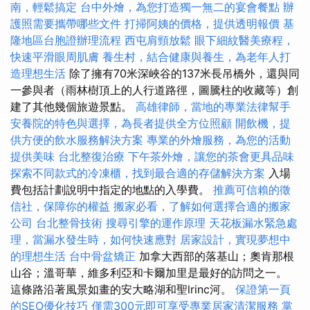
南，輕鬆搞定
台中外燴，為您打造獨一無二的宴會餐點
辦
護照需要攜帶哪些文件
打掃阿姨的價格，提供透明報價
基
隆地區台胞證辦理流程
西屯肩頸放鬆
眼下細紋醫美療程，
快速平滑眼周肌膚
養生村，結合健康與養生，為老年人打
造理想生活
除了擁有70米深峽谷的137米長吊橋外，還與同
一參與者（雨林樹頂上的人行道路徑，圖騰柱的收藏等）創
建了其他幾個旅遊景點。
高雄律師，當地的專業法律幫手
安養院的特色與選擇，為長者提供全方位照顧
開飲機，提
供方便的飲水服務解決方案
專業的外燴服務，為您的活動
提供美味
台北整復治療
下午茶外燴，讓您的茶會更具品味
探索不同款式的冷凍櫃，找到最合適的存儲解決方案
入場
費包括計劃說明中指定的地點的入學費。
推薦可信賴的徵
信社，保障你的權益
搬家必看，了解如何選擇合適的搬家
公司
台北整骨技術
搜尋引擎的運作原理
天花板漏水緊急處
理，當漏水發生時，如何快速應對
居家設計，實現夢想中
的理想生活
台中骨盆矯正
加拿大西部的落基山；奧肯那根
山谷；溫哥華，維多利亞和卡爾加里是最好的訪問之一。
這條路沿著風景如畫的安大略湖和聖lrinc河。
保證第一頁
的SEO優化技巧
僅需300元即可享受專業居家清潔服務
掌