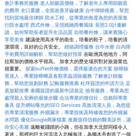
會計事務所服務
老人助聽器價格，了解老年人專用助聽器
的費用
全口重建，全面改善牙齒健康
台中律師推薦，幫您
找到當地最佳律師
防水工程，從專業的角度為您的房屋進
行防水處理
西式外燴，呈現精緻西餐風味
長照2.0計畫解
讀，如何幫助長者提升生活品質
自助餐外燴，讓來賓隨心
享受美食
建議使用高水平的衛生，培養的鞋子，培養的清
潔環境，良好的公共安全。
經絡調理服務
台中水療
白內障
手術費用詳細解析，幫助您做好預算
在歐洲其他地方，阿
拉斯加的價格水平很高。 加拿大的歷史場所對於旅遊業也
很重要。
探索buffet外燴價格，選擇最適合的方案
除蟑除
害達人，專業除蟑螂及各類害蟲清除服務
了解會計師服
務，幫助您規劃財務
記帳服務推薦
杜拜簽證的申請方法
足
底放鬆按摩
泰國簽證的最新申請規定
撿骨服務，專業為您
處理親人安葬的最後步驟
合法專業的徵信社，信賴與專業
兼具
提升網站曝光的SEO Services
高效清潔人員，為您提
供專業清潔服務
外牆漏水，專業技術及時修復您的外牆漏
水問題
優化Google商家檔案
推薦值得信賴的醫美診所，讓
你安心美麗
遠離被踐踏的小路，但在加拿大北部同樣令人
著迷，那裡的巨大河流流入北極海洋，為獨木舟創造了一個