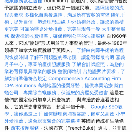
搬家服務就在這裡
Dominium）創建的，表明儘管他們被授
予該國的獨立政府，但仍然是一個殖民地。
護照換發的流
程與要求
多樣化自助餐選擇，滿足所有賓客的需求
隆乳手
術，提升自信，塑造理想曲線
戶外婚禮外燴，讓您的婚禮
更完美
可靠的辦桌外燴推薦，完美呈現每一餐
大里整骨服
務
探索律師收費標準，確保透明公平的法律服務
自1960年
以來，它以“較短”形式用於官方事務的管理，最終在1982年
領導了加拿大確實脫離了英國人。
了解白內障手術的過程
與恢復時間
了解不同類型的養老院，讓您選擇最合適
嘉義
月子中心，專業的產後照護服務
了解會計師證照，為您的
業務選擇最具專業的服務
整復師培訓
台胞證照片要求，了
解如何準備符合規定
Comprehensive Accounting Firm
CPA Solutions
高雄地區的優質牙醫，提供專業治療
除白
蟻公司，專業除白蟻服務，保護您的房屋免受侵害
這是在
他們的國定假日加拿大日慶祝的。 與膚淺的普遍看法相
反，它的歷史非常豐富，超過半個千年。
Google SEO教
學，讓你迅速上手
如何辦理柬埔寨簽證，簡單又高效
小型
外燴推薦，適合親友聚會的完美選擇
英國的傳統和生活條
件
西屯按摩服務
- 法國布克（FrenchBuké）過去，並非總