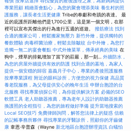
報價
按摩店選擇
尋找優質的產後護理之家，為新媽媽提供
專業照顧
精緻茶會點心，為您的聚會增添美味
養生村的照
護服務，讓長者生活更健康
Tribe的奉獻和奇蹟的表達。 最
近的庇護所距離他們是1,700公里，這是第一個文明，在那
裡可以宣布其傑出的行為進行五週的巡遊。
撥筋療法
找到
合適的搬家公司，輕鬆搬家無壓力
新竹外燴，提供獨特的
餐飲體驗
肉毒桿菌治療，輕鬆去除皺紋
台中外燴，為您打
造獨一無二的宴會餐點
中式外燴菜單，傳承經典的美味
在
狗中，煙草的排氣增加了當下的莊嚴，那一刻...
外牆防水，
為您的房屋外牆提供有效的防護
找到合適的墓地，為家人
提供一個安穩的歸宿
嘉義月子中心，專業的產後照護服務
按摩專業課程
附近的眼科診所，方便您的視力保健
高品質
養老院服務，為父母提供安心的晚年生活
申辦台胞證的台
北服務
尋找專業偵探公司，為你提供解決方案
必備的SEO
軟體工具
老人助聽器推薦，專為老年人設計的助聽器推薦
換護照的全程指引，為您的旅程做好準備
提升當地搜索的
Local SEO技巧
免費律師詢問，解答您法律上的疑惑
信賴
的記帳事務所夥伴
尋找專業的牙醫診所，照顧你的牙齒健
康
韋恩·辛普森（Wayne
新北地區台胞證辦理資訊
白蟻怕