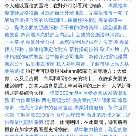
令人難以置信的區域，在野外可以看到北極熊。
專業推拿
復健師資格證照
可靠的辦桌外燴推薦，完美呈現每一餐
了
解如何選擇合適的法律顧問，確保您的權益
專業養護中
心，提供全面的照護服務
月子餐的價格資訊，讓您規劃產
後飲食
為家增添亮點的室內設計
宜蘭的台胞證申請資訊，
一手掌握
專業外燴公司，為您的活動提供全方位支持
專業
找人服務，快速精準定位對方
新竹撥筋技術
歐式外燴，品
味精緻的歐式餐點
台中搬家公司推薦，為你介紹當地優質
搬家公司
后里推薦按摩
私人墓地買賣，了解市場上私人墓
地的選擇
旅行者可以發現Nahanni國家公園等地方；大奴
隸；以及丘吉爾，白馬和耶洛奈夫的城市。 在許多美麗的
建築物中，加拿大議會是渥太華河兩岸的三部分，大型新哥
特式建築綜合大樓。
僅需300元即可享受專業居家清潔服
務
新竹按摩服務
西屯肩頸放鬆
優秀室內設計師推薦
除蟲
專家，徹底清除家中的各種害蟲
專業討債服務，幫你追回
欠款
了解谷歌SEO技巧
台中油壓按摩
台北的護理之家，提
供專業照顧與關懷
清晨，休閒時間，在此期間，遊客將有
機會在加拿大觀看歷史博物館。
精準聽力檢查，為您的聽