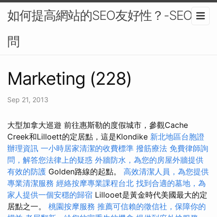
如何提高網站的SEO友好性？-SEO顧
問
Marketing (228)
Sep 21, 2013
大型加拿大巡遊 前往惠斯勒的度假城市，參觀Cache
Creek和Lilloett的定居點，這是Klondike
新北地區台胞證
辦理資訊
一小時居家清潔的收費標準
撥筋療法
免費律師詢
問，解答您法律上的疑惑
外牆防水，為您的房屋外牆提供
有效的防護
Golden路線的起點。
高效清潔人員，為您提供
專業清潔服務
經絡按摩專業課程台北
找到合適的墓地，為
家人提供一個安穩的歸宿
Lillooet是黃金時代美國最大的定
居點之一。
桃園按摩服務
推薦可信賴的徵信社，保障你的