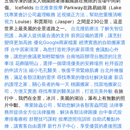
五個冷凍的微笑人物圍繞著挪威國旗在無限的雪場中間刺
傷。 Icefields
台北推拿按摩
Parkway在路易絲湖（Lake
找專業會計公司處理帳務
近視矯正方法，幫助您重獲清晰
視力
Louise）和賈斯珀（Jasper）之間是230公里，這是
世界上最美麗的全景道路之一。
台北撥筋療法
了解失智症
照護，為家人提供最合適的支持
廚房設備的選擇，讓烹飪
變得更加高效
優化Google商家檔案
經濟實惠的自助搬家選
擇
台中居家清潔，為您打造乾淨的家居環境
會議點心外
燴，讓您的會議更加輕鬆愉快
台南地區辦理台胞證的注意
事項
花葬陽明山，選擇一個環境優美的安葬場所
杜拜簽證
的申請方法
縮小毛孔醫美，恢復平滑緊緻肌膚
台北外燴服
務，滿足各類活動的需求
尋找專業的徵信社解決疑慮
新店
的護理之家，關心長者的每一天
桃園搬家，找當地搬家公
司，方便又實惠
尋找專業的醫美診所，打造完美外貌
在旅
行中，我們在全景，冰川，美麗的湖泊，瀑布上有無數的照
片中斷。
專業除蟲公司，幫助您解決各類害蟲問題
法律事
務所提供全方位法律服務，解決各類法律困擾
台中泰式按
摩排毒療程
舒壓技巧課程
按摩證照培訓班
自助式餐點外
燴，讓賓客自由選擇
新竹月子中心，享受優質的產後照護