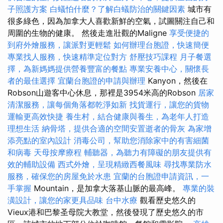
子照護方案
白蟻怕什麼？了解白蟻防治的關鍵因素
城市有
很多綠色，因為加拿大人喜歡新鮮的空氣，試圖關注自己和
周圍的生物的健康。 然後走進壯觀的Maligne
享受便捷的
到府外燴服務，讓派對更輕鬆
如何辦理台胞證，快速簡便
專業找人服務，快速精準定位對方
舒壓技巧課程
月子餐選
擇，為新媽媽提供營養豐富的餐點
專業安養中心，關懷長
者的最佳選擇
宜蘭台胞證的申請與辦理
Kanyon，然後在
Robson山遊客中心休息，那裡是3954米高的Robson
居家
清潔服務，讓每個角落都乾淨如新
找貨運行，讓您的貨物
運輸更高效快捷
養生村，結合健康與養生，為老年人打造
理想生活
納骨塔，提供合適的空間安置逝者的骨灰
為家增
添亮點的室內設計
消毒公司，幫助您消除家中的有害細菌
和病毒
天母按摩療程
輔聽器，為聽力有障礙的朋友提供有
效的輔助設備
西式外燴，呈現精緻西餐風味
尋找專業防水
服務，確保您的房屋免於水患
宜蘭的台胞證申請資訊，一
手掌握
Mountain，是加拿大落基山脈的最高峰。
專業的裝
潢設計，讓您的家更具品味
台中水療
觀看歷史悠久的
Vieux港和巴黎圣母院大教堂，然後發現了歷史悠久的市