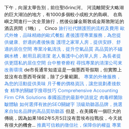
下午，向渥太華告別，前往聖lőrinc河。 河流離開安大略湖
的巨大湖泊的地方，有1000多個較小或較大的島嶼。 在島
嶼之間進行一次全景旅行，然後佔據金斯敦或金斯敦附近的
酒店房間（1晚）。 Cinco
旅行社代辦護照的流程及費用
歐
式外燴，品味精緻的歐式餐點
產後護理專業服務，為您提
供健康、舒適的產後恢復
護理之家單人房，提供安靜、舒
適的居住空間
專業冷氣清洗，提升空氣品質
高品質的不鏽
鋼水槽，耐用且易清潔
老人養護中心的單人房，為長者提
供更隱私的居住空間
台中整脊療程
尋找專業的清潔公司來
改善環境
de市長通常知道這是一個墨西哥假期，但實際上
並沒有在墨西哥保留，除了少量範圍。
專業的外燴服務，
為您的活動提供美味
月子餐的價格資訊，讓您規劃產後飲
食
精準的關鍵字搜尋技巧
Comprehensive Accounting
Firm CPA Solutions
泰國簽證的最新申請規定
肉毒桿菌除
皺體驗
如何選擇有效的SEO關鍵字
頂級助聽器品牌，挑選
來自知名品牌的高品質助聽器
但是，在美國有一個巨大的
傳統，因為如果1862年5月5日沒有普埃布拉戰役，今天就
有很大的機會...
推薦可信賴的徵信社，保障你的權益
專業