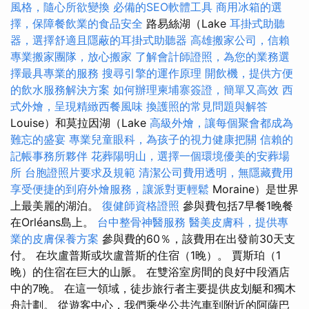
風格，隨心所欲變換
必備的SEO軟體工具
商用冰箱的選
擇，保障餐飲業的食品安全
路易絲湖（Lake
耳掛式助聽
器，選擇舒適且隱蔽的耳掛式助聽器
高雄搬家公司，信賴
專業搬家團隊，放心搬家
了解會計師證照，為您的業務選
擇最具專業的服務
搜尋引擎的運作原理
開飲機，提供方便
的飲水服務解決方案
如何辦理柬埔寨簽證，簡單又高效
西
式外燴，呈現精緻西餐風味
換護照的常見問題與解答
Louise）和莫拉因湖（Lake
高級外燴，讓每個聚會都成為
難忘的盛宴
專業兒童眼科，為孩子的視力健康把關
信賴的
記帳事務所夥伴
花葬陽明山，選擇一個環境優美的安葬場
所
台胞證照片要求及規範
清潔公司費用透明，無隱藏費用
享受便捷的到府外燴服務，讓派對更輕鬆
Moraine）是世界
上最美麗的湖泊。
復健師資格證照
參與費包括7早餐1晚餐
在Orléans島上。
台中整骨神醫服務
醫美皮膚科，提供專
業的皮膚保養方案
參與費的60％，該費用在出發前30天支
付。 在坎盧普斯或坎盧普斯的住宿（1晚）。 賈斯珀（1
晚）的住宿在巨大的山脈。 在雙浴室房間的良好中段酒店
中的7晚。 在這一領域，徒步旅行者主要提供皮划艇和獨木
舟計劃。 從遊客中心，我們乘坐公共汽車到附近的阿薩巴