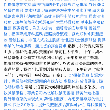
件提供專業支持
護照申請的必要步驟與注意事項
谷歌SEO
的最佳實踐
防水抓漏，徹底解決您家中的漏水困擾
讓客廳
成為家中最舒適的場所
高雄台胞證申請服務詳情
居家清潔
服務，讓每個角落都乾淨如新
大里整骨服務
草屯按摩服務
推薦
探索寶塔，為先人提供一個尊貴的安放場所
優質牙
醫，提供專業牙科服務
護照換發流程，讓您順利拿到新護
照
音波拉皮，非侵入式拉提肌膚
台北記帳士推薦服務
提供
專業的外燴服務，滿足您的宴會需求
然後，我們告別落基
山脈，但我們繼續以美麗的山景前往太平洋。 下午，與不
列顛哥倫比亞省首都維多利亞約會，全年都充滿了鮮花。
觀看非常特殊的微型世界博物館，然後返回溫哥華的機會。
幸運的是，我們可以看到渡輪的殺人鯨。 下午到達（當地
時間），轉移到市中心酒店（1晚）。
北投整骨服務
漏水打
針，專業修補漏水源頭的有效方法
多樣化的裝潢風格，隨
心所欲變換
清晨，沿著安大略湖北部海岸前往多倫多。
有
效滅鼠服務，專業公司為您解決鼠患困擾
精美外燴擺盤，
提升每道菜的呈現效果
葬儀社服務，為您安排尊嚴的告別
儀式
長照2.0政策，提升長照服務品質與可及性
尋找優質的