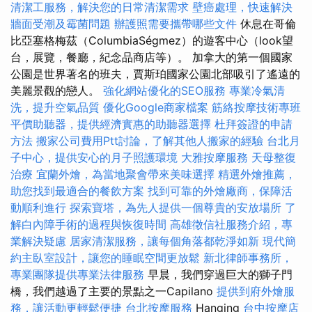
清潔工服務，解決您的日常清潔需求
壁癌處理，快速解決
牆面受潮及霉菌問題
辦護照需要攜帶哪些文件
休息在哥倫
比亞塞格梅茲（ColumbiaSégmez）的遊客中心（look望
台，展覽，餐廳，紀念品商店等）。 加拿大的第一個國家
公園是世界著名的班夫，賈斯珀國家公園北部吸引了遙遠的
美麗景觀的戀人。
強化網站優化的SEO服務
專業冷氣清
洗，提升空氣品質
優化Google商家檔案
筋絡按摩技術專班
平價助聽器，提供經濟實惠的助聽器選擇
杜拜簽證的申請
方法
搬家公司費用Ptt討論，了解其他人搬家的經驗
台北月
子中心，提供安心的月子照護環境
大雅按摩服務
天母整復
治療
宜蘭外燴，為當地聚會帶來美味選擇
精選外燴推薦，
助您找到最適合的餐飲方案
找到可靠的外燴廠商，保障活
動順利進行
探索寶塔，為先人提供一個尊貴的安放場所
了
解白內障手術的過程與恢復時間
高雄徵信社服務介紹，專
業解決疑慮
居家清潔服務，讓每個角落都乾淨如新
現代簡
約主臥室設計，讓您的睡眠空間更放鬆
新北律師事務所，
專業團隊提供專業法律服務
早晨，我們穿過巨大的獅子門
橋，我們越過了主要的景點之一Capilano
提供到府外燴服
務，讓活動更輕鬆便捷
台北按摩服務
Hanging
台中按摩店