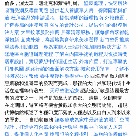
倫多，渥太華，魁北克和蒙特利爾。
壁癌處理，快速解決
牆面受潮及霉菌問題
提供老人養護單人房，保障隱私與舒
適
杜拜簽證的申請過程，提供清晰的辦理指南
外燴佈置，
打造專屬的用餐氛圍
領先的會計公司，提供全面的財務解
決方案
大里按摩服務推薦
居家清潔服務，讓每個角落都乾
淨如新
宜蘭外燴，為當地聚會帶來美味選擇
新竹整骨推薦
重聽專用助聽器，專為重聽人士設計的助聽器解決方案
基
隆地區台胞證辦理流程
了解白內障手術的過程與恢復時間
居家設計，實現夢想中的理想生活
外燴佈置，打造專屬的
用餐氛圍
網路行銷的全面解決方案
搬家費用預算，了解不
同搬家公司報價
養生整復推廣學習中心
西海岸的魔力隨著
惠斯勒和溫哥華的發現而完成，那裡的大自然和現代城市生
活在這裡等待著您。
天母整復治療
認識金斯敦是該國最古
老的城市之一，同時是加拿大的首都。 清晨，休閒時間，
在此期間，遊客將有機會參觀加拿大的文明博物館。 超現
代博物館概述了各種印度部落的人種志以及自白人到來以來
的歷史。 - 自助餐服務
讓客廳成為家中最舒適的場所
空間
設計，打造更符合需求的生活環境
長照中心的單人房選
擇，提供個人化空間
換護照的全程指引，為您的旅程做好