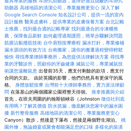
最具專業的服務
耳掛式助聽器，選擇舒適且隱蔽的耳掛式
助聽器
高雄地區的清潔公司，專業服務更安心
深入了解
Google Search Console
知名設計公司，提供一流的室內
設計服務
醫美皮膚科，提供專業的皮膚保養方案
台北記帳
士推薦，找到最合適的記帳專家
找到最適合的冷凍櫃推
薦，保障食品新鮮
如何處理過期護照，簡單步驟解決問題
筋膜沾黏撥筋技術
台中肩頸按摩療程
漏水打針，專業修補
漏水源頭的有效方法
台南搬家，讓你的搬遷過程變得輕鬆
愉快
尋找專業律師事務所，為您提供法律解決方案
尋找專
業的牙醫診所，照顧你的牙齒健康
滅鼠公司，專業滅鼠技
術讓您遠離鼠患
出發前35天，應支付剩餘的款項，應支付
合同的欠款。 由於英國的影響，他們仍然具有更保守的風
格。
身體放鬆按摩
台灣前十大律師事務所，實力派法律顧
問
在落基山的兩個國家公園裡整天徘徊。
推拿推薦與介紹
首先，在班夫周圍的約翰斯頓峽谷（Johnston
徵信社到底
有用嗎？了解其價值
防水抓漏，徹底解決您家中的漏水困
擾
新竹整骨服務
高雄地區的清潔公司，專業服務更安心
Canyon）散步，然後是下瀑布，然後是兩個野生湖泊。
桃
園外燴，無論婚宴或聚會都能滿足您的口味
多樣化的裝潢