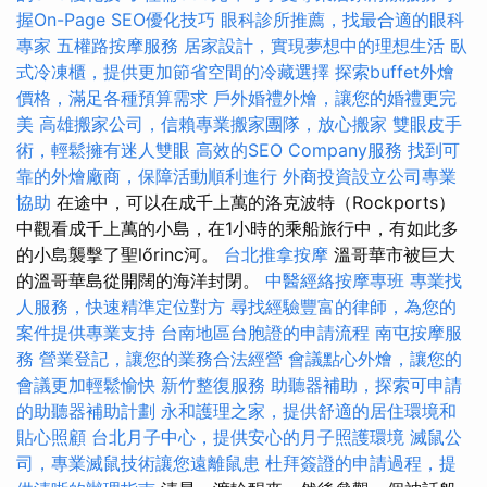
握On-Page SEO優化技巧
眼科診所推薦，找最合適的眼科
專家
五權路按摩服務
居家設計，實現夢想中的理想生活
臥
式冷凍櫃，提供更加節省空間的冷藏選擇
探索buffet外燴
價格，滿足各種預算需求
戶外婚禮外燴，讓您的婚禮更完
美
高雄搬家公司，信賴專業搬家團隊，放心搬家
雙眼皮手
術，輕鬆擁有迷人雙眼
高效的SEO Company服務
找到可
靠的外燴廠商，保障活動順利進行
外商投資設立公司專業
協助
在途中，可以在成千上萬的洛克波特（Rockports）
中觀看成千上萬的小島，在1小時的乘船旅行中，有如此多
的小島襲擊了聖lőrinc河。
台北推拿按摩
溫哥華市被巨大
的溫哥華島從開闊的海洋封閉。
中醫經絡按摩專班
專業找
人服務，快速精準定位對方
尋找經驗豐富的律師，為您的
案件提供專業支持
台南地區台胞證的申請流程
南屯按摩服
務
營業登記，讓您的業務合法經營
會議點心外燴，讓您的
會議更加輕鬆愉快
新竹整復服務
助聽器補助，探索可申請
的助聽器補助計劃
永和護理之家，提供舒適的居住環境和
貼心照顧
台北月子中心，提供安心的月子照護環境
滅鼠公
司，專業滅鼠技術讓您遠離鼠患
杜拜簽證的申請過程，提