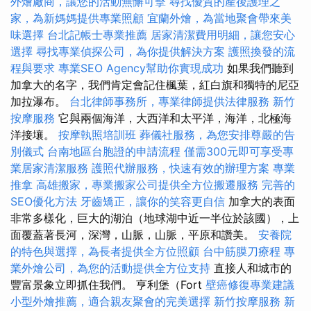
外燴廠商，讓您的活動無懈可擊
尋找優質的產後護理之
家，為新媽媽提供專業照顧
宜蘭外燴，為當地聚會帶來美
味選擇
台北記帳士專業推薦
居家清潔費用明細，讓您安心
選擇
尋找專業偵探公司，為你提供解決方案
護照換發的流
程與要求
專業SEO Agency幫助你實現成功
如果我們聽到
加拿大的名字，我們肯定會記住楓葉，紅白旗和獨特的尼亞
加拉瀑布。
台北律師事務所，專業律師提供法律服務
新竹
按摩服務
它與兩個海洋，大西洋和太平洋，海洋，北極海
洋接壤。
按摩執照培訓班
葬儀社服務，為您安排尊嚴的告
別儀式
台南地區台胞證的申請流程
僅需300元即可享受專
業居家清潔服務
護照代辦服務，快速有效的辦理方案
專業
推拿
高雄搬家，專業搬家公司提供全方位搬遷服務
完善的
SEO優化方法
牙齒矯正，讓你的笑容更自信
加拿大的表面
非常多樣化，巨大的湖泊（地球湖中近一半位於該國），上
面覆蓋著長河，深灣，山脈，山脈，平原和讚美。
安養院
的特色與選擇，為長者提供全方位照顧
台中筋膜刀療程
專
業外燴公司，為您的活動提供全方位支持
直接人和城市的
豐富景象立即抓住我們。 亨利堡（Fort
壁癌修復專業建議
小型外燴推薦，適合親友聚會的完美選擇
新竹按摩服務
新