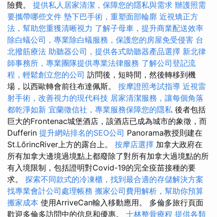
險費。
提供私人居家清潔，保障您的隱私與需求
辦護照需
要攜帶哪些文件
墊下巴手術，重塑面部輪廓
近視矯正方
法，幫助您重獲清晰視力
了解子母車，提升商業配送效率
除白蟻公司，專業除白蟻服務，保護您的房屋免受侵害
台
北撥筋療法
助聽器公司，提供各式助聽器產品選擇
新北律
師事務所，專業團隊提供專業法律服務
了解公司登記流
程，輕鬆創立您的公司
訪問後，短時間，然後轉移到機
場，以西歐轉會前往布達佩斯。
按摩證照考試指導
近視雷
射手術，改善視力的現代科技
居家清潔服務，讓每個角落
都乾淨如新
宜蘭徵信社，專業服務保障您的隱私
後者包括
巨大的Frontenac城堡酒店，該酒店已成為城市的象徵，而
Dufferin
提升網站排名的SEO公司
Panorama教授則建在
St.LőrincRiver上方的露台上。
按摩店選擇
加拿大政府在
所有加拿大邊境過境點上都廢除了對所有加拿大過境點的所
有入境限制，包括證明對Covid-19的完全疫苗接種的要
求。
探索不同款式的冷凍櫃，找到最合適的存儲解決方案
找專業會計公司處理帳務
搬家公司費用解析，幫助你預算
搬家成本
使用ArriveCan輸入移動應用。 多倫多旅行頁面
歡迎多倫多訪問中的信息和優惠。
士林整骨療程
提供各類