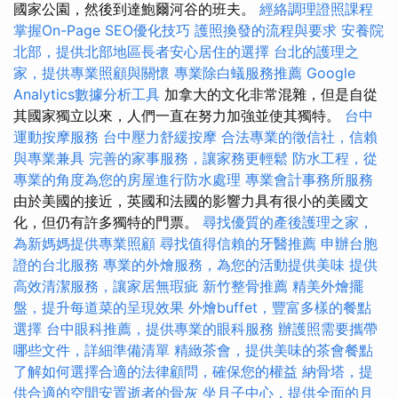
國家公園，然後到達鮑爾河谷的班夫。
經絡調理證照課程
掌握On-Page SEO優化技巧
護照換發的流程與要求
安養院
北部，提供北部地區長者安心居住的選擇
台北的護理之
家，提供專業照顧與關懷
專業除白蟻服務推薦
Google
Analytics數據分析工具
加拿大的文化非常混雜，但是自從
其國家獨立以來，人們一直在努力加強並使其獨特。
台中
運動按摩服務
台中壓力舒緩按摩
合法專業的徵信社，信賴
與專業兼具
完善的家事服務，讓家務更輕鬆
防水工程，從
專業的角度為您的房屋進行防水處理
專業會計事務所服務
由於美國的接近，英國和法國的影響力具有很小的美國文
化，但仍有許多獨特的門票。
尋找優質的產後護理之家，
為新媽媽提供專業照顧
尋找值得信賴的牙醫推薦
申辦台胞
證的台北服務
專業的外燴服務，為您的活動提供美味
提供
高效清潔服務，讓家居無瑕疵
新竹整骨推薦
精美外燴擺
盤，提升每道菜的呈現效果
外燴buffet，豐富多樣的餐點
選擇
台中眼科推薦，提供專業的眼科服務
辦護照需要攜帶
哪些文件，詳細準備清單
精緻茶會，提供美味的茶會餐點
了解如何選擇合適的法律顧問，確保您的權益
納骨塔，提
供合適的空間安置逝者的骨灰
坐月子中心，提供全面的月