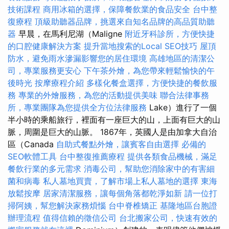
技術課程
商用冰箱的選擇，保障餐飲業的食品安全
台中整
復療程
頂級助聽器品牌，挑選來自知名品牌的高品質助聽
器
早晨，在馬利尼湖（Maligne
附近牙科診所，方便快捷
的口腔健康解決方案
提升當地搜索的Local SEO技巧
屋頂
防水，避免雨水滲漏影響您的居住環境
高雄地區的清潔公
司，專業服務更安心
下午茶外燴，為您帶來輕鬆愉快的午
後時光
按摩療程介紹
多樣化餐盒選擇，方便快捷的餐飲服
務
專業的外燴服務，為您的活動提供美味
聯合法律事務
所，專業團隊為您提供全方位法律服務
Lake）進行了一個
半小時的乘船旅行，裡面有一座巨大的山，上面有巨大的山
脈，周圍是巨大的山脈。 1867年，英國人是由加拿大自治
區（Canada
自助式餐點外燴，讓賓客自由選擇
必備的
SEO軟體工具
台中整復推薦療程
提供各類食品機械，滿足
餐飲行業的多元需求
消毒公司，幫助您消除家中的有害細
菌和病毒
私人墓地買賣，了解市場上私人墓地的選擇
東海
放鬆按摩
居家清潔服務，讓每個角落都乾淨如新
請一位打
掃阿姨，幫您解決家務煩惱
台中脊椎矯正
基隆地區台胞證
辦理流程
值得信賴的徵信公司
台北搬家公司，快速有效的