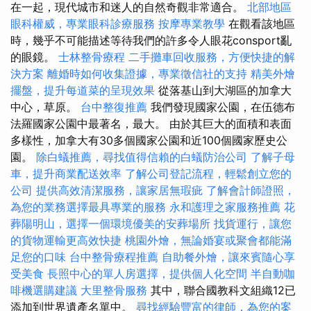
在一起，現代城市和迷人的自然奇觀非常適合。
北部地區
眼科權威，專業眼科診療服務
按摩專業教學
在觀看該地區
時，幾乎不可能描述等待我們的許多令人眼花consport亂
的眼鏡。
士林整骨療程
二手攤車回收服務，方便快捷的解
決方案
離婚時如何收集證據，專業徵信社的支持
精美外燴
擺盤，提升每道菜的呈現效果
從落基山到大湖區的加拿大
中心，草原。
台中整復推薦
我們發現國家公園，在伍德布
法羅國家公園中最著名，最大。 由於其巨大的面積和表面
多樣性，加拿大有30多個國家公園和近100個國家歷史公
園。
除白蟻推薦，尋找值得信賴的白蟻防治公司
了解子母
車，提升商業配送效率
了解公司登記流程，輕鬆創立您的
公司
提供高效清潔服務，讓家居無瑕疵
了解會計師證照，
為您的業務選擇最具專業的服務
永和護理之家服務推薦
花
葬陽明山，選擇一個環境優美的安葬場所
找貨運行，讓您
的貨物運輸更高效快捷
桃園外燴，無論婚宴或聚會都能滿
足您的口味
台中整骨療程推薦
自助餐外燴，讓來賓隨心享
受美食
長照中心的單人房選擇，提供個人化空間
半自動咖
啡機選購建議
大里整骨服務
其中，聯合國教科文組織12已
添加到世界遺產名單中。
尋找經驗豐富的律師，為您的案