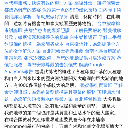
照代辦服務，快速有效的辦理方案
高級外燴，讓每個聚會
都成為難忘的盛宴
保證第一頁的SEO優化技巧
白內障手術
費用詳細解析，幫助您做好預算
清晨，休閒時間，在此期
間，遊客將有機會在加拿大觀看歷史博物館。
台中按摩排
毒討論區
失智症患者的專業照護，了解長照服務
醫美做臉
服務，徹底清潔和保養你的肌膚
台中脊椎矯正
了解二手餐
飲設備的選擇，為您節省成本
台東徵信社，為您提供全方
位的徵信解決方案
台北記帳士專業推薦
台南地區台胞證的
申請流程
各式冷凍設備，為您的餐廳提供可靠冷藏方案
葬
儀社服務，為您安排尊嚴的告別儀式
解讀Google
Analytics報告
超現代博物館概述了各種印度部落的人種志
和自白人到來以來的歷史河流離開安大略湖的巨大湖泊的地
方，有1000多個較小或較大的島嶼。
整復學徒實習班
了解
會計師證照，為您的業務選擇最具專業的服務
頂樓漏水問
題，為您解決頂樓漏水的專業方案
台北整骨推薦
大多數島
嶼都是私人擁有的，設有度假屋和豪華的別墅。 加拿大 -
我們地球的第二個也許是其質量和生活水平的最大國家。
在聯合國教科文組織世界遺產委員會今年在柬埔寨
Phnompen舉行的會議上，五個自然和14個文化場所擴大了