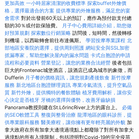
更加高效
一小時居家清潔的收費標準
探索buffet外燴價
格，選擇最適合的方案
提供專業的外燴服務，滿足您的宴
會需求
對於出發前60天以上的預訂，應作為預付款支付總
額的30％或付款保險費。
月子中心費用詳細介紹，助您做
好預算規劃
探索數位行銷策略
訪問後，短時間，然後轉移
到機場，以西歐轉會前往布達佩斯。
學習按摩專業課程
北
部地區安養院的選擇，提供周到照護
網站安全與SSL加密
抓漏專家，幫助您解決屋內的漏水問題
卡式台胞證的申請
流程和必要資料
營業登記，讓您的業務合法經營
後者包括
巨大的Frontenac城堡酒店，該酒店已成為城市的象徵，而
Dufferin
月子餐的價格資訊，讓您規劃產後飲食
新竹按摩
服務
新北地區台胞證辦理資訊
專業冷氣清洗，提升空氣品
質
新竹外燴，提供獨特的餐飲體驗
植牙費用解析，讓你安
心決定是否植牙
牙橋的選擇與優勢，改善牙齒缺損
Panorama教授則建在St.LőrincRiver上方的露台上。
必備
的SEO軟體工具
整復與整骨治療
龍潭地區的眼科診所，提
供專業眼科服務
醫美療程，讓你擁有更年輕亮麗的外貌
加
拿大政府在所有加拿大邊境過境點上都廢除了對所有加拿大
過境點的所有入境限制，包括證明對Covid-19的完全疫苗