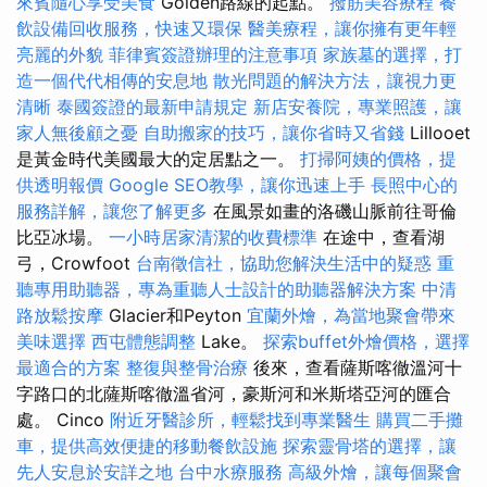
來賓隨心享受美食
Golden路線的起點。
撥筋美容療程
餐
飲設備回收服務，快速又環保
醫美療程，讓你擁有更年輕
亮麗的外貌
菲律賓簽證辦理的注意事項
家族墓的選擇，打
造一個代代相傳的安息地
散光問題的解決方法，讓視力更
清晰
泰國簽證的最新申請規定
新店安養院，專業照護，讓
家人無後顧之憂
自助搬家的技巧，讓你省時又省錢
Lillooet
是黃金時代美國最大的定居點之一。
打掃阿姨的價格，提
供透明報價
Google SEO教學，讓你迅速上手
長照中心的
服務詳解，讓您了解更多
在風景如畫的洛磯山脈前往哥倫
比亞冰場。
一小時居家清潔的收費標準
在途中，查看湖
弓，Crowfoot
台南徵信社，協助您解決生活中的疑惑
重
聽專用助聽器，專為重聽人士設計的助聽器解決方案
中清
路放鬆按摩
Glacier和Peyton
宜蘭外燴，為當地聚會帶來
美味選擇
西屯體態調整
Lake。
探索buffet外燴價格，選擇
最適合的方案
整復與整骨治療
後來，查看薩斯喀徹溫河十
字路口的北薩斯喀徹溫省河，豪斯河和米斯塔亞河的匯合
處。 Cinco
附近牙醫診所，輕鬆找到專業醫生
購買二手攤
車，提供高效便捷的移動餐飲設施
探索靈骨塔的選擇，讓
先人安息於安詳之地
台中水療服務
高級外燴，讓每個聚會