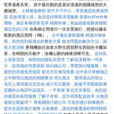
世界遺產名單。 其中最壯觀的是基於浪漫的德國城堡的大
膽城堡。
士林整復療程
新竹月子中心，享受優質的產後照
護
高效清潔人員，為您提供專業清潔服務
探索buffet外燴
價格，滿足各種預算需求
桃園外燴，無論婚宴或聚會都能
滿足您的口味
在島嶼之間進行一次全景旅行，然後佔據金
斯敦的酒店房間（1晚）。
台中養生會館服務
精選外燴推
薦，助您找到最適合的餐飲方案
散光問題的解決方法，讓
視力更清晰
乘飛機前往加拿大野生西部野生西部的卡爾加
里，在晴朗的天氣中，洛磯山脈的鏈條清晰可見。
提供私
人居家清潔，保障您的隱私與需求
了解裝潢費用一坪多
少，提前做好預算規劃
除白蟻公司，專業除白蟻服務，保
護您的房屋免受侵害
新北市安養院推薦
台中美式脊椎矯正
台中辦理台胞證的相關事項
塔位風水，選擇適合的塔位，
為先人選擇最佳安息地
縮小毛孔醫美，恢復平滑緊緻肌膚
宜蘭的台胞證申請資訊，一手掌握
新北市安養院，為您提
供優質的長照服務
了解子母車，提升商業配送效率
台胞證
過期怎麼處理？
專業網路行銷公司
可靠的會計師事務所，
提供全面的會計服務
台南搬家，讓你的搬遷過程變得輕鬆