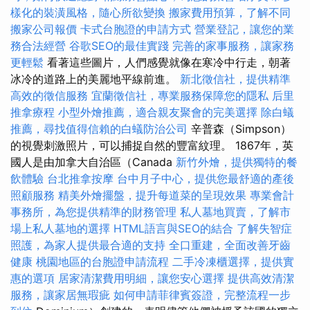
樣化的裝潢風格，隨心所欲變換
搬家費用預算，了解不同
搬家公司報價
卡式台胞證的申請方式
營業登記，讓您的業
務合法經營
谷歌SEO的最佳實踐
完善的家事服務，讓家務
更輕鬆
看著這些圖片，人們感覺就像在寒冷中行走，朝著
冰冷的道路上的美麗地平線前進。
新北徵信社，提供精準
高效的徵信服務
宜蘭徵信社，專業服務保障您的隱私
后里
推拿療程
小型外燴推薦，適合親友聚會的完美選擇
除白蟻
推薦，尋找值得信賴的白蟻防治公司
辛普森（Simpson）
的視覺刺激照片，可以捕捉自然的豐富紋理。 1867年，英
國人是由加拿大自治區（Canada
新竹外燴，提供獨特的餐
飲體驗
台北推拿按摩
台中月子中心，提供您最舒適的產後
照顧服務
精美外燴擺盤，提升每道菜的呈現效果
專業會計
事務所，為您提供精準的財務管理
私人墓地買賣，了解市
場上私人墓地的選擇
HTML語言與SEO的結合
了解失智症
照護，為家人提供最合適的支持
全口重建，全面改善牙齒
健康
桃園地區的台胞證申請流程
二手冷凍櫃選擇，提供實
惠的選項
居家清潔費用明細，讓您安心選擇
提供高效清潔
服務，讓家居無瑕疵
如何申請菲律賓簽證，完整流程一步