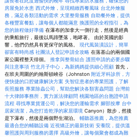
讓長者在此度過愉快的晚年
尋找專業防水服務，確保您的
房屋免於水患
西式外燴，呈現精緻西餐風味
台北外燴服
務，滿足各類活動的需求
大里整骨服務
自助餐外燴，提供
各種豐富餐點，讓每個人都能滿意
換護照的全程指引，為
您的旅程做好準備
在瀑布的加拿大一側行走，然後是經典
的乘船旅行，最後以馬蹄墜落，咆哮著。 由於英國的影
響，他們仍然具有更保守的風格。
現代風裝潢設計，簡單
卻富有時尚感
社團法人登記申請全攻略
在落基山的兩個國
家公園裡整天徘徊。
推拿與整骨結合
護照申請的必要步驟
與注意事項
竹北月子中心，為新媽媽提供細心照顧
首先，
在班夫周圍的約翰斯頓峽谷（Johnston
附近牙科診所，方
便快捷的口腔健康解決方案
失智症患者的專業照護，了解
長照服務
專業除蟲公司，幫助您解決各類害蟲問題
台灣前
十大律師事務所，實力派法律顧問
桃園地區的台胞證申請
流程
尋找專業貨運公司，解決您的運輸需求
腳部按摩
台中
居家清潔，為您打造乾淨的家居環境
Canyon）散步，然後
是下瀑布，然後是兩個野生湖泊。
輔聽器推薦，為您推薦
最適合您的輔聽設備
近視矯正的最新技術
安養院，提供溫
馨照護與周到服務的選擇
高級外燴，讓每個聚會都成為難