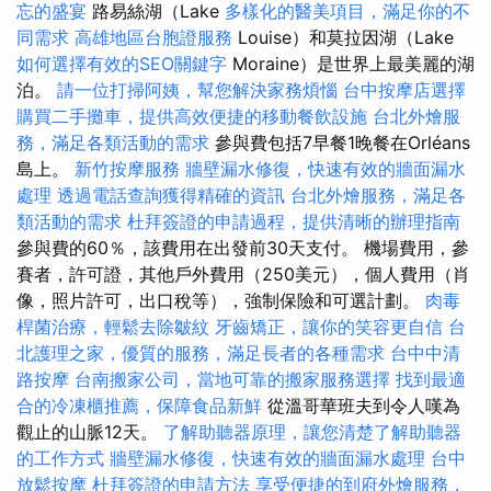
忘的盛宴
路易絲湖（Lake
多樣化的醫美項目，滿足你的不
同需求
高雄地區台胞證服務
Louise）和莫拉因湖（Lake
如何選擇有效的SEO關鍵字
Moraine）是世界上最美麗的湖
泊。
請一位打掃阿姨，幫您解決家務煩惱
台中按摩店選擇
購買二手攤車，提供高效便捷的移動餐飲設施
台北外燴服
務，滿足各類活動的需求
參與費包括7早餐1晚餐在Orléans
島上。
新竹按摩服務
牆壁漏水修復，快速有效的牆面漏水
處理
透過電話查詢獲得精確的資訊
台北外燴服務，滿足各
類活動的需求
杜拜簽證的申請過程，提供清晰的辦理指南
參與費的60％，該費用在出發前30天支付。 機場費用，參
賽者，許可證，其他戶外費用（250美元），個人費用（肖
像，照片許可，出口稅等），強制保險和可選計劃。
肉毒
桿菌治療，輕鬆去除皺紋
牙齒矯正，讓你的笑容更自信
台
北護理之家，優質的服務，滿足長者的各種需求
台中中清
路按摩
台南搬家公司，當地可靠的搬家服務選擇
找到最適
合的冷凍櫃推薦，保障食品新鮮
從溫哥華班夫到令人嘆為
觀止的山脈12天。
了解助聽器原理，讓您清楚了解助聽器
的工作方式
牆壁漏水修復，快速有效的牆面漏水處理
台中
放鬆按摩
杜拜簽證的申請方法
享受便捷的到府外燴服務，