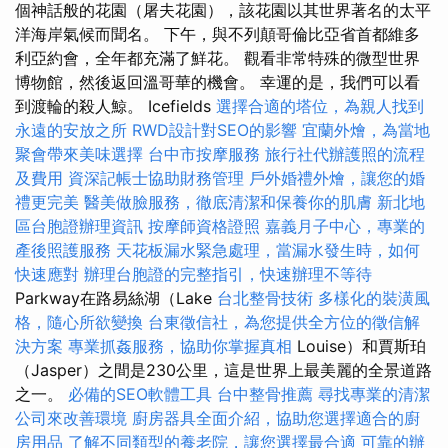
個神話般的花園（屠夫花園），該花園以其世界著名的太平
洋海岸氣候而聞名。 下午，與不列顛哥倫比亞省首都維多
利亞約會，全年都充滿了鮮花。 觀看非常特殊的微型世界
博物館，然後返回溫哥華的機會。 幸運的是，我們可以看
到渡輪的殺人鯨。 Icefields
選擇合適的塔位，為親人找到
永遠的安放之所
RWD設計對SEO的影響
宜蘭外燴，為當地
聚會帶來美味選擇
台中市按摩服務
旅行社代辦護照的流程
及費用
資深記帳士協助財務管理
戶外婚禮外燴，讓您的婚
禮更完美
醫美做臉服務，徹底清潔和保養你的肌膚
新北地
區台胞證辦理資訊
按摩師資格證照
嘉義月子中心，專業的
產後照護服務
天花板漏水緊急處理，當漏水發生時，如何
快速應對
辦理台胞證的完整指引，快速辦理不等待
Parkway在路易絲湖（Lake
台北整骨技術
多樣化的裝潢風
格，隨心所欲變換
台東徵信社，為您提供全方位的徵信解
決方案
專業抓姦服務，協助你掌握真相
Louise）和賈斯珀
（Jasper）之間是230公里，這是世界上最美麗的全景道路
之一。
必備的SEO軟體工具
台中整骨推薦
尋找專業的清潔
公司來改善環境
廚房器具全面介紹，協助您選擇適合的廚
房用品
了解不同類型的養老院，讓您選擇最合適
可靠的辦