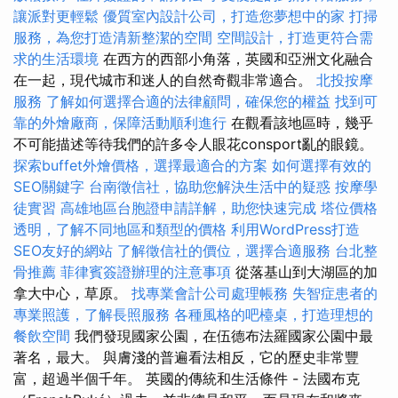
讓派對更輕鬆
優質室內設計公司，打造您夢想中的家
打掃
服務，為您打造清新整潔的空間
空間設計，打造更符合需
求的生活環境
在西方的西部小角落，英國和亞洲文化融合
在一起，現代城市和迷人的自然奇觀非常適合。
北投按摩
服務
了解如何選擇合適的法律顧問，確保您的權益
找到可
靠的外燴廠商，保障活動順利進行
在觀看該地區時，幾乎
不可能描述等待我們的許多令人眼花consport亂的眼鏡。
探索buffet外燴價格，選擇最適合的方案
如何選擇有效的
SEO關鍵字
台南徵信社，協助您解決生活中的疑惑
按摩學
徒實習
高雄地區台胞證申請詳解，助您快速完成
塔位價格
透明，了解不同地區和類型的價格
利用WordPress打造
SEO友好的網站
了解徵信社的價位，選擇合適服務
台北整
骨推薦
菲律賓簽證辦理的注意事項
從落基山到大湖區的加
拿大中心，草原。
找專業會計公司處理帳務
失智症患者的
專業照護，了解長照服務
各種風格的吧檯桌，打造理想的
餐飲空間
我們發現國家公園，在伍德布法羅國家公園中最
著名，最大。 與膚淺的普遍看法相反，它的歷史非常豐
富，超過半個千年。 英國的傳統和生活條件 - 法國布克