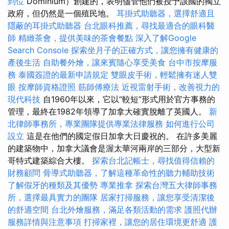
到位
Dominium）創建的，表明儘管他們被授予該國的獨立
政府，但仍然是一個殖民地。
耳掛式助聽器，選擇舒適且
隱蔽的耳掛式助聽器
台北眼科推薦，尋找最適合的眼科醫
師
精緻茶會，提供美味的茶會餐點
深入了解Google
Search Console
探索坐月子的正確方式，讓您擁有健康的
產後生活
自助餐外燴，讓來賓隨心享受美食
台中市按摩服
務
泰國簽證的最新申請規定
雙眼皮手術，輕鬆擁有迷人雙
眼
按摩師資格證照
筋師傅療法
近視雷射手術，改善視力的
現代科技
自1960年以來，它以“較短”形式用於官方事務的
管理，最終在1982年領導了加拿大確實脫離了英國人。
新
北律師事務所，專業團隊提供專業法律服務
如何進行公司
設立
這是在他們的國定假日加拿大日慶祝的。 在許多美麗
的建築物中，加拿大議會是渥太華河兩岸的三部分，大型新
哥特式建築綜合大樓。
探索台北記帳士，尋找值得信賴的
財務顧問
骨導式助聽器，了解這種革命性的聽力輔助技術
了解假牙的種類及其優勢
專業推拿
探索台灣五大律師事務
所，選擇最具實力的團隊
居家打掃服務，讓您享受清潔後
的舒適空間
台北外燴服務，滿足各類活動的需求
護照代辦
服務詳情與注意事項
打掃家裡，讓您的居住環境更舒適
護