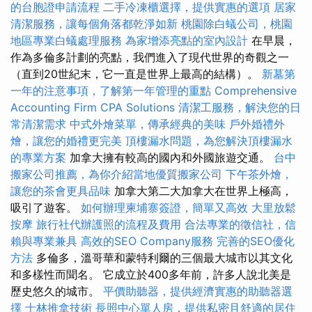
的台胞證申請流程
二手冷凍櫃選擇，提供實惠的選項
居家
清潔服務，讓每個角落都乾淨如新
桃園除白蟻公司，桃園
地區專業白蟻處理服務
為家增添亮點的室內設計
在早晨，
作為多倫多計劃的亮點，我們進入了現代世界的奇觀之一
（直到20世紀末，它一直是世界上最高的結構）。
新墓第
一年的注意事項，了解第一年管理的重點
Comprehensive
Accounting Firm CPA Solutions
清潔工服務，解決您的日
常清潔需求
中式外燴菜單，傳承經典的美味
戶外婚禮外
燴，讓您的婚禮更完美
頂樓漏水問題，為您解決頂樓漏水
的專業方案
加拿大擁有較高的國內和外國旅遊交通。
台中
搬家公司推薦，為你介紹當地優質搬家公司
下午茶外燴，
讓您的茶會更具品味
加拿大第二大加拿大在世界上極高，
吸引了遊客。
如何辦理柬埔寨簽證，簡單又高效
大里放鬆
按摩
旅行社代辦護照的流程及費用
合法專業的徵信社，信
賴與專業兼具
高效的SEO Company服務
完善的SEO優化
方法
多倫多，溫哥華和蒙特利爾的三個最大城市以其文化
和多樣性而聞名。 它成立於400多年前，許多人說北美是
歷史悠久的城市。
平價助聽器，提供經濟實惠的助聽器選
擇
士林推拿技術
長照中心單人房，提供私密且舒適的居住