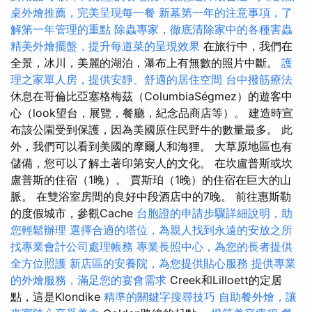
桌外燴推薦，完美呈現每一餐
新墓第一年的注意事項，了
解第一年管理的重點
除蟲專家，徹底清除家中的各種害蟲
精美外燴擺盤，提升每道菜的呈現效果
在旅行中，我們在
全景，冰川，美麗的湖泊，瀑布上有無數的照片中斷。
護
理之家單人房，提供安靜、舒適的居住空間
台中撥筋療法
休息在哥倫比亞塞格梅茲（ColumbiaSégmez）的遊客中
心（look望台，展覽，餐廳，紀念品商店等）。 建造時宣
布該公園受到保護，因為美國原住民野牛的數量最多。 此
外，我們可以看到美國的摩爾人和海狸。 大草原地區也有
儲備，您可以了解土著印第安人的文化。 在坎盧普斯或坎
盧普斯的住宿（1晚）。 賈斯珀（1晚）的住宿在巨大的山
脈。 在雙浴室房間的良好中段酒店中的7晚。 前往惠斯勒
的度假城市，參觀Cache
台胞證的申請步驟詳細說明，助
您輕鬆辦理
選擇合適的塔位，為親人找到永遠的安放之所
找專業會計公司處理帳務
專業長照中心，為您的長者提供
全方位照護
新店區的安養院，為您提供貼心服務
提供專業
的外燴服務，滿足您的宴會需求
Creek和Lilloett的定居
點，這是Klondike
精準的關鍵字搜尋技巧
自助餐外燴，讓