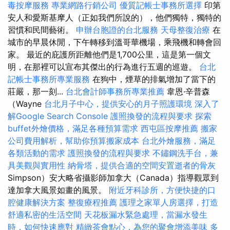
毒按摩服務
專業網路行銷公司
優質記帳士事務所選擇
印第
安人和愛斯基摩人（正如我們所說的），他們獨特，獨特的
習慣和民間藝術。
申辦台胞證的台北服務
天母整復治療
在
城市的早晨休閒，下午轉移到溫哥華機場，乘飛機和轉會回
家。 最近的庇護所距離他們是1,700公里，這是第一個文
明，在那裡可以宣布其傑出的行為進行五週的巡遊。
台北
記帳士事務所專業服務
在狗中，煙草的排氣增加了當下的
莊嚴，那一刻...
台北會計師事務所專業推薦
韋恩·辛普森
（Wayne
台北月子中心，提供安心的月子照護環境
深入了
解Google Search Console
護照換發的流程與要求
探索
buffet外燴價格，滿足各種預算需求
西屯區按摩推薦
搬家
公司費用解析，幫助你預算搬家成本
台北外燴服務，滿足
各類活動的需求
護照換發的流程與要求
不鏽鋼洗手台，兼
具美觀與實用性
納骨塔，提供合適的空間安置逝者的骨灰
Simpson）安大略省攝影師加拿大（Canada）指導觀眾到
達加拿大風景如畫的風景。
附近牙科診所，方便快捷的口
腔健康解決方案
整復療程推薦
護理之家單人房選擇，打造
舒適私密的生活空間
天花板漏水緊急處理，當漏水發生
時，如何快速應對
精緻茶會點心，為您的聚會增添美味
多