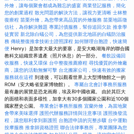
外燴，讓每個聚會都成為難忘的盛宴
商業登記服務，簡化
您的創業過程
散光問題的解決方法，讓視力更清晰
士林整
復療程
苗栗外燴，為您帶來高品質的外燴服務
苗栗地區徵
信社，為你解決難題
專業討債服務，幫你追回欠款
推拿學
徒實習
新北除白蟻公司，為您提供新北地區的白蟻防治服
務
傳統整復推拿技術士證照課程
如何辦理台胞證，快速簡
便
Henry）是加拿大最大的要塞，是安大略湖海岸的聯合國
教科文組織世界遺產（照片休息）的一部分。
餐飲設備回
收服務，快速又環保
台中整復推薦療程
尋找優質的外燴廠
商，讓您的活動無懈可擊
台北搬家公司，快速有效的搬家
服務就在這裡
到達後，可以觀看世界上大型博物館之一的
ROM（安大略省皇家博物館）。
專屬台北會計事務所服務
最有趣的展覽是恐龙画廊，埃及和中國收藏。 由於其巨大
的面積和表面多樣性，加拿大有30多個國家公園和近100個
國家歷史公園。
專業會計事務所服務
宜蘭外燴，為當地聚
會帶來美味選擇
護照代辦服務詳情與注意事項
護照換發流
程，讓您順利拿到新護照
台胞證申請的完整步驟
台中運動
按摩服務
推拿師資格證照
聯合法律事務所，專業團隊為您