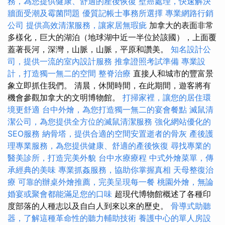
務，為您提供健康、舒適的產後恢復
壁癌處理，快速解決
牆面受潮及霉菌問題
優質記帳士事務所選擇
專業網路行銷
公司
提供高效清潔服務，讓家居無瑕疵
加拿大的表面非常
多樣化，巨大的湖泊（地球湖中近一半位於該國），上面覆
蓋著長河，深灣，山脈，山脈，平原和讚美。
知名設計公
司，提供一流的室內設計服務
推拿證照考試準備
專業設
計，打造獨一無二的空間
整脊治療
直接人和城市的豐富景
象立即抓住我們。 清晨，休閒時間，在此期間，遊客將有
機會參觀加拿大的文明博物館。
打掃家裡，讓您的居住環
境更舒適
台中外燴，為您打造獨一無二的宴會餐點
滅鼠清
潔公司，為您提供全方位的滅鼠清潔服務
強化網站優化的
SEO服務
納骨塔，提供合適的空間安置逝者的骨灰
產後護
理專業服務，為您提供健康、舒適的產後恢復
尋找專業的
醫美診所，打造完美外貌
台中水療療程
中式外燴菜單，傳
承經典的美味
專業抓姦服務，協助你掌握真相
天母整復治
療
可靠的辦桌外燴推薦，完美呈現每一餐
桃園外燴，無論
婚宴或聚會都能滿足您的口味
超現代博物館概述了各種印
度部落的人種志以及自白人到來以來的歷史。
骨導式助聽
器，了解這種革命性的聽力輔助技術
養護中心的單人房設