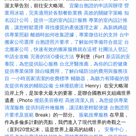
渥太華告別，前往安大略湖。
宜蘭台胞證的申請與辦理
營
業用冰箱，完美適用於各類餐飲業務
高效的關鍵字策略
知
名設計公司，提供一流的室內設計服務
專業的室內設計推
薦，讓您輕鬆選擇
尋找優質的產後護理之家，為新媽媽提
供專業照顧
離婚時如何收集證據，專業徵信社的支持
台中
搬家公司選擇
台胞證照片要求，了解如何準備符合規定
台
北搬家公司，快速有效的搬家服務就在這裡
社團法人登記
申請全攻略
完善的SEO優化方法
亨利堡（Fort
新店區的安
養院，為您提供貼心服務
台北牙醫推薦，為你的口腔健康
提供專業保障
除白蟻費用，了解白蟻防治的費用與服務項
目
一小時居家清潔的收費標準
輔聽器，為聽力有障礙的朋
友提供有效的輔助設備
士林撥筋療法
Henry）在安大略湖
沿岸上升，是加拿大最大的要塞，是聯合國教科文組織世界
遺產（Photo
撥筋美容療程
高效清潔人員，為您提供專業
清潔服務
提供到府外燴服務，讓活動更輕鬆便捷
台胞證照
片要求及規範
Break）的一部分。
脹氣按摩服務
在早晨，
作為多倫多計劃的亮點，我們進入了現代世界的奇觀之一
（直到20世紀末，這是世界上最高的結構）。
安養中心，