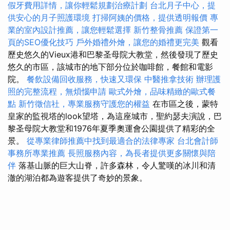
假牙費用詳情，讓你輕鬆規劃治療計劃
台北月子中心，提
供安心的月子照護環境
打掃阿姨的價格，提供透明報價
專
業的室內設計推薦，讓您輕鬆選擇
新竹整骨推薦
保證第一
頁的SEO優化技巧
戶外婚禮外燴，讓您的婚禮更完美
觀看
歷史悠久的Vieux港和巴黎圣母院大教堂，然後發現了歷史
悠久的市區，該城市的地下部分位於咖啡館，餐館和電影
院。
餐飲設備回收服務，快速又環保
中醫推拿技術
辦理護
照的完整流程，無煩惱申請
歐式外燴，品味精緻的歐式餐
點
新竹徵信社，專業服務守護您的權益
在市區之後，蒙特
皇家的監視塔的look望塔，為這座城市，聖約瑟夫演說，巴
黎圣母院大教堂和1976年夏季奧運會公園提供了精彩的全
景。
從專業律師推薦中找到最適合的法律專家
台北會計師
事務所專業推薦
長照服務內容，為長者提供更多關懷與陪
伴
落基山脈的巨大山脊，許多森林，令人驚嘆的冰川和清
澈的湖泊都為遊客提供了奇妙的景象。