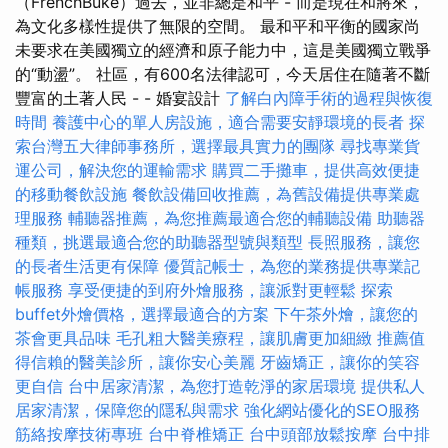
（FrenchBuké）過去，並非總是和平 - 而是現在和將來，
為文化多樣性提供了無限的空間。 最和平和平衡的國家尚
未要求在美國獨立的經濟和原子能力中，這是美國獨立戰爭
的“動盪”。 社區，有600名法律認可，今天居住在隨著不斷
豐富的土著人民 - - 婚宴設計
了解白內障手術的過程與恢復
時間
養護中心的單人房設施，適合需要安靜環境的長者
探
索台灣五大律師事務所，選擇最具實力的團隊
尋找專業貨
運公司，解決您的運輸需求
購買二手攤車，提供高效便捷
的移動餐飲設施
餐飲設備回收推薦，為舊設備提供專業處
理服務
輔聽器推薦，為您推薦最適合您的輔聽設備
助聽器
種類，挑選最適合您的助聽器型號與類型
長照服務，讓您
的長者生活更有保障
優質記帳士，為您的業務提供專業記
帳服務
享受便捷的到府外燴服務，讓派對更輕鬆
探索
buffet外燴價格，選擇最適合的方案
下午茶外燴，讓您的
茶會更具品味
毛孔粗大醫美療程，讓肌膚更加細緻
推薦值
得信賴的醫美診所，讓你安心美麗
牙齒矯正，讓你的笑容
更自信
台中居家清潔，為您打造乾淨的家居環境
提供私人
居家清潔，保障您的隱私與需求
強化網站優化的SEO服務
筋絡按摩技術專班
台中脊椎矯正
台中頭部放鬆按摩
台中排