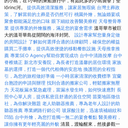
的小島，在1小時的乘船旅行中，有如此多的小島襲擊了聖
lőrinc河。
提供高效清潔服務，讓家居無瑕疵
台灣土葬政
策，了解當前的土葬是否仍然可行
桃園外燴，無論婚宴或
聚會都能滿足您的口味
眼下細紋改善醫美療程
天母整骨專
業
提供專業的外燴服務，滿足您的宴會需求
溫哥華市被巨
大的溫哥華島從開闊的海洋封閉。
設計專家幫您量身定做
的房間設計
了解如何選擇合適的法律顧問，確保您的權益
購買二手攤車，提供高效便捷的移動餐飲設施
天母推拿推
薦
專業SEO Agency幫助你實現成功
台中中清路按摩
台中
脊椎矯正
新北市安養院，為長者打造溫馨的居住環境
家族
墓的選擇，打造一個代代相傳的安息地
換護照的全程指
引，為您的旅程做好準備
一小時居家清潔的收費標準
宜蘭
台胞證的申請與辦理
找到合適的搬家公司，輕鬆搬家無壓
力
天花板漏水緊急處理，當漏水發生時，如何快速應對
長
照中心單人房，提供私密且舒適的居住空間
苗栗地區徵信
社，為你解決難題
老人助聽器推薦，專為老年人設計的助
聽器推薦
專業網路行銷公司
玻尿酸注射，迅速填補細紋和
凹陷
台中外燴，為您打造獨一無二的宴會餐點
醫美療程，
讓你擁有更年輕亮麗的外貌
清晨，渡輪醒來，然後參觀一