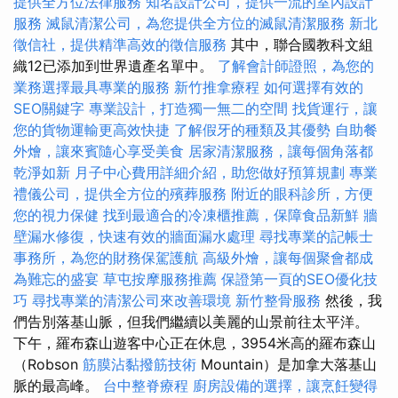
提供全方位法律服務
知名設計公司，提供一流的室內設計
服務
滅鼠清潔公司，為您提供全方位的滅鼠清潔服務
新北
徵信社，提供精準高效的徵信服務
其中，聯合國教科文組
織12已添加到世界遺產名單中。
了解會計師證照，為您的
業務選擇最具專業的服務
新竹推拿療程
如何選擇有效的
SEO關鍵字
專業設計，打造獨一無二的空間
找貨運行，讓
您的貨物運輸更高效快捷
了解假牙的種類及其優勢
自助餐
外燴，讓來賓隨心享受美食
居家清潔服務，讓每個角落都
乾淨如新
月子中心費用詳細介紹，助您做好預算規劃
專業
禮儀公司，提供全方位的殯葬服務
附近的眼科診所，方便
您的視力保健
找到最適合的冷凍櫃推薦，保障食品新鮮
牆
壁漏水修復，快速有效的牆面漏水處理
尋找專業的記帳士
事務所，為您的財務保駕護航
高級外燴，讓每個聚會都成
為難忘的盛宴
草屯按摩服務推薦
保證第一頁的SEO優化技
巧
尋找專業的清潔公司來改善環境
新竹整骨服務
然後，我
們告別落基山脈，但我們繼續以美麗的山景前往太平洋。
下午，羅布森山遊客中心正在休息，3954米高的羅布森山
（Robson
筋膜沾黏撥筋技術
Mountain）是加拿大落基山
脈的最高峰。
台中整脊療程
廚房設備的選擇，讓烹飪變得