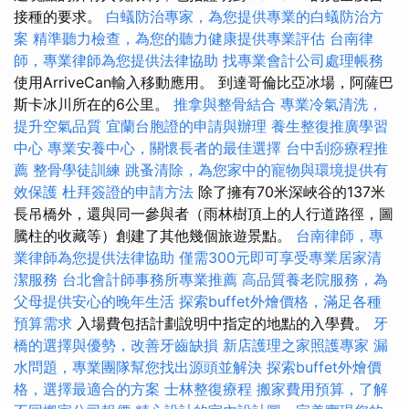
接種的要求。
白蟻防治專家，為您提供專業的白蟻防治方
案
精準聽力檢查，為您的聽力健康提供專業評估
台南律
師，專業律師為您提供法律協助
找專業會計公司處理帳務
使用ArriveCan輸入移動應用。 到達哥倫比亞冰場，阿薩巴
斯卡冰川所在的6公里。
推拿與整骨結合
專業冷氣清洗，
提升空氣品質
宜蘭台胞證的申請與辦理
養生整復推廣學習
中心
專業安養中心，關懷長者的最佳選擇
台中刮痧療程推
薦
整骨學徒訓練
跳蚤清除，為您家中的寵物與環境提供有
效保護
杜拜簽證的申請方法
除了擁有70米深峽谷的137米
長吊橋外，還與同一參與者（雨林樹頂上的人行道路徑，圖
騰柱的收藏等）創建了其他幾個旅遊景點。
台南律師，專
業律師為您提供法律協助
僅需300元即可享受專業居家清
潔服務
台北會計師事務所專業推薦
高品質養老院服務，為
父母提供安心的晚年生活
探索buffet外燴價格，滿足各種
預算需求
入場費包括計劃說明中指定的地點的入學費。
牙
橋的選擇與優勢，改善牙齒缺損
新店護理之家照護專家
漏
水問題，專業團隊幫您找出源頭並解決
探索buffet外燴價
格，選擇最適合的方案
士林整復療程
搬家費用預算，了解