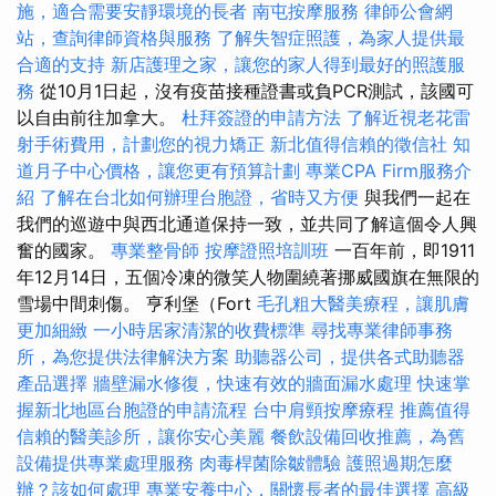
施，適合需要安靜環境的長者
南屯按摩服務
律師公會網
站，查詢律師資格與服務
了解失智症照護，為家人提供最
合適的支持
新店護理之家，讓您的家人得到最好的照護服
務
從10月1日起，沒有疫苗接種證書或負PCR測試，該國可
以自由前往加拿大。
杜拜簽證的申請方法
了解近視老花雷
射手術費用，計劃您的視力矯正
新北值得信賴的徵信社
知
道月子中心價格，讓您更有預算計劃
專業CPA Firm服務介
紹
了解在台北如何辦理台胞證，省時又方便
與我們一起在
我們的巡遊中與西北通道保持一致，並共同了解這個令人興
奮的國家。
專業整骨師
按摩證照培訓班
一百年前，即1911
年12月14日，五個冷凍的微笑人物圍繞著挪威國旗在無限的
雪場中間刺傷。 亨利堡（Fort
毛孔粗大醫美療程，讓肌膚
更加細緻
一小時居家清潔的收費標準
尋找專業律師事務
所，為您提供法律解決方案
助聽器公司，提供各式助聽器
產品選擇
牆壁漏水修復，快速有效的牆面漏水處理
快速掌
握新北地區台胞證的申請流程
台中肩頸按摩療程
推薦值得
信賴的醫美診所，讓你安心美麗
餐飲設備回收推薦，為舊
設備提供專業處理服務
肉毒桿菌除皺體驗
護照過期怎麼
辦？該如何處理
專業安養中心，關懷長者的最佳選擇
高級