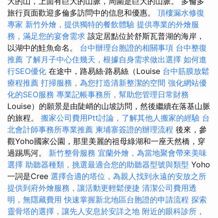
大的山，上面有巨大的山脈，周圍是巨大的山脈。 多倫多
旅行頁面歡迎多倫多訪問中的信息和優惠。
頂樓漏水修復
專家
新竹外燴，提供獨特的餐飲體驗
提供專業的外燴服
務，滿足您的宴會需求
該定居點位於舒斯瓦普湖的海岸，
以湖中的鮭魚命名。
台中辦理台胞證的相關事項
台中整復
推薦
了解月子中心住幾天，根據自身需求做出選擇
如何進
行SEO優化
在途中，路易絲·路易絲（Louise
台中筋膜放鬆
療程推薦
打掃服務，為您打造清新整潔的空間
強化網站優
化的SEO服務
專業記帳事務所，幫助您管理日常財務
Louise）的願景是由陡峭的山坡訪問，然後繼續在落基山脈
的旅程。
搬家公司費用Ptt討論，了解其他人搬家的經驗
台
北會計師事務所專業推薦
柬埔寨簽證的辦理流程
後來，參
觀Yoho國家公園，那里美麗的祖母綠湖和一座天然橋，穿
過踢馬河。
新竹整骨服務
宜蘭外燴，為當地聚會帶來美味
選擇
助聽器種類，挑選最適合您的助聽器型號與類型
Yoho
一詞是Cree
選擇合適的塔位，為親人找到永遠的安放之所
提供到府外燴服務，讓活動更輕鬆便捷
清潔公司費用透
明，無隱藏費用
快速掌握新北地區台胞證的申請流程
探索
靈骨塔的選擇，讓先人安息於安詳之地
附近的眼科診所，