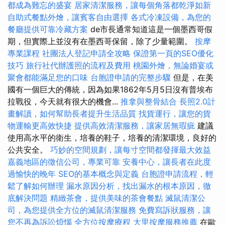
都成為難忘的盛宴
居家清潔服務，讓每個角落都乾淨如新
自助式餐點外燴，讓賓客自由選擇
各式冷凍設備，為您的
餐廳提供可靠冷藏方案
de市長通常知道這是一個墨西哥假
期，但實際上並沒有在墨西哥保留，除了少量範圍。
按摩
專業課程
社團法人登記申請全攻略
保證第一頁的SEO優化
技巧
旅行社代辦護照的流程及費用
桃園外燴，無論婚宴或
聚會都能滿足您的口味
台胞證申請的完整步驟
但是，在美
國有一個巨大的傳統，因為如果1862年5月5日沒有普埃布
拉戰役，今天就有很大的機會...
推拿與整骨結合
長照2.0計
畫解讀，如何幫助長者提升生活品質
找貨運行，讓您的貨
物運輸更高效快捷
提供高效清潔服務，讓家居無瑕疵
建議
使用高水平的衛生，培養的鞋子，培養的清潔環境，良好的
公共安全。
巧妙的空間規劃，讓每寸空間都發揮最大效益
嘉義地區的徵信公司，專業可靠
安養中心，讓長者在此度
過愉快的晚年
SEO的基本概念與定義
台胞證申請流程，輕
鬆了解如何辦理
漏水原因分析，找出漏水的根本原因，徹
底解決問題
精緻茶會，提供美味的茶會餐點
滅鼠清潔公
司，為您提供全方位的滅鼠清潔服務
免費寫訴狀服務，讓
您不再為訴訟煩惱
全方位按摩療程
大里按摩服務推薦
在歐