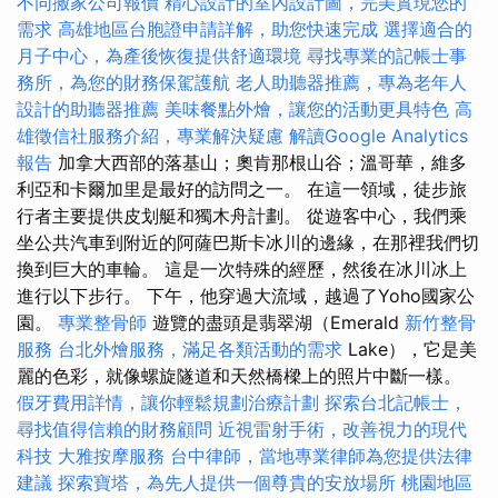
不同搬家公司報價
精心設計的室內設計圖，完美實現您的
需求
高雄地區台胞證申請詳解，助您快速完成
選擇適合的
月子中心，為產後恢復提供舒適環境
尋找專業的記帳士事
務所，為您的財務保駕護航
老人助聽器推薦，專為老年人
設計的助聽器推薦
美味餐點外燴，讓您的活動更具特色
高
雄徵信社服務介紹，專業解決疑慮
解讀Google Analytics
報告
加拿大西部的落基山；奧肯那根山谷；溫哥華，維多
利亞和卡爾加里是最好的訪問之一。 在這一領域，徒步旅
行者主要提供皮划艇和獨木舟計劃。 從遊客中心，我們乘
坐公共汽車到附近的阿薩巴斯卡冰川的邊緣，在那裡我們切
換到巨大的車輪。 這是一次特殊的經歷，然後在冰川冰上
進行以下步行。 下午，他穿過大流域，越過了Yoho國家公
園。
專業整骨師
遊覽的盡頭是翡翠湖（Emerald
新竹整骨
服務
台北外燴服務，滿足各類活動的需求
Lake），它是美
麗的色彩，就像螺旋隧道和天然橋樑上的照片中斷一樣。
假牙費用詳情，讓你輕鬆規劃治療計劃
探索台北記帳士，
尋找值得信賴的財務顧問
近視雷射手術，改善視力的現代
科技
大雅按摩服務
台中律師，當地專業律師為您提供法律
建議
探索寶塔，為先人提供一個尊貴的安放場所
桃園地區