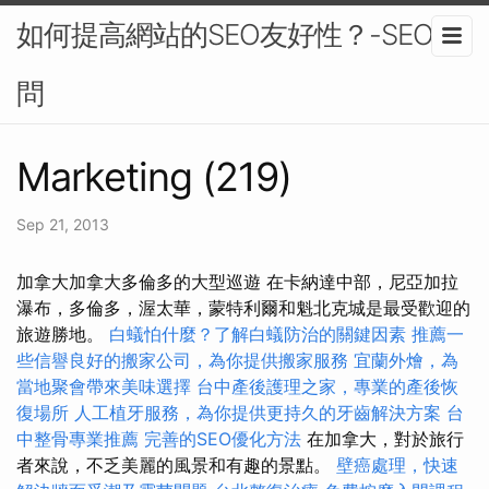
如何提高網站的SEO友好性？-SEO顧
問
Marketing (219)
Sep 21, 2013
加拿大加拿大多倫多的大型巡遊 在卡納達中部，尼亞加拉
瀑布，多倫多，渥太華，蒙特利爾和魁北克城是最受歡迎的
旅遊勝地。
白蟻怕什麼？了解白蟻防治的關鍵因素
推薦一
些信譽良好的搬家公司，為你提供搬家服務
宜蘭外燴，為
當地聚會帶來美味選擇
台中產後護理之家，專業的產後恢
復場所
人工植牙服務，為你提供更持久的牙齒解決方案
台
中整骨專業推薦
完善的SEO優化方法
在加拿大，對於旅行
者來說，不乏美麗的風景和有趣的景點。
壁癌處理，快速