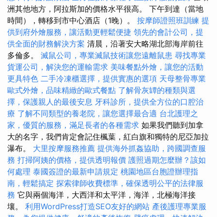
洲其他地方，阿拉斯加的價格水平很高。 下午到達（當地
時間），轉移到市中心酒店（1晚）。
按摩師證照班訓練
提
供到府外燴服務，讓活動更輕鬆便捷
領先的會計公司，提
供全面的財務解決方案
清晨，沿著安大略湖北部海岸前往
多倫多。
滅鼠公司，專業滅鼠技術讓您遠離鼠患
尋找專業
貨運公司，解決您的運輸需求
美味餐點外燴，讓您的活動
更具特色
二手冷凍櫃選擇，提供實惠的選項
天母整骨專業
歐式外燴，品味精緻的歐式餐點
了解骨灰罈的種類與選
擇，保護親人的最後安息
牙科診所，提供全方位的口腔治
療
了解不同類型的養老院，讓您選擇最合適
台北護理之
家，優質的服務，滿足長者的各種需求
如果我們聽到加拿
大的名字，我們肯定會記住楓葉，紅白旗和獨特的尼亞加拉
瀑布。
大里按摩服務推薦
提供海外抓姦協助，跨國調查服
務
打掃阿姨的價格，提供透明報價
護照過期怎麼辦？該如
何處理
泰國簽證的最新申請規定
桃園地區台胞證辦理指
南，輕鬆搞定
探索律師收費標準，確保透明公平的法律服
務
它與兩個海洋，大西洋和太平洋，海洋，北極海洋接
壤。
利用WordPress打造SEO友好的網站
產後護理專業服