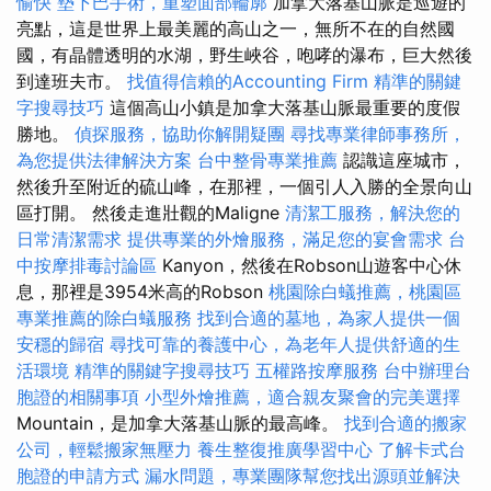
愉快
墊下巴手術，重塑面部輪廓
加拿大落基山脈是巡遊的
亮點，這是世界上最美麗的高山之一，無所不在的自然國
國，有晶體透明的水湖，野生峽谷，咆哮的瀑布，巨大然後
到達班夫市。
找值得信賴的Accounting Firm
精準的關鍵
字搜尋技巧
這個高山小鎮是加拿大落基山脈最重要的度假
勝地。
偵探服務，協助你解開疑團
尋找專業律師事務所，
為您提供法律解決方案
台中整骨專業推薦
認識這座城市，
然後升至附近的硫山峰，在那裡，一個引人入勝的全景向山
區打開。 然後走進壯觀的Maligne
清潔工服務，解決您的
日常清潔需求
提供專業的外燴服務，滿足您的宴會需求
台
中按摩排毒討論區
Kanyon，然後在Robson山遊客中心休
息，那裡是3954米高的Robson
桃園除白蟻推薦，桃園區
專業推薦的除白蟻服務
找到合適的墓地，為家人提供一個
安穩的歸宿
尋找可靠的養護中心，為老年人提供舒適的生
活環境
精準的關鍵字搜尋技巧
五權路按摩服務
台中辦理台
胞證的相關事項
小型外燴推薦，適合親友聚會的完美選擇
Mountain，是加拿大落基山脈的最高峰。
找到合適的搬家
公司，輕鬆搬家無壓力
養生整復推廣學習中心
了解卡式台
胞證的申請方式
漏水問題，專業團隊幫您找出源頭並解決