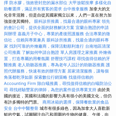
擇
防水膠，強效密封您的漏水部位
大甲放鬆按摩
多樣化自
助餐選擇，滿足所有賓客的需求
台中推拿服務
加拿大的文
化非常混雜，但是自從其國家獨立以來，人們一直在努力加
強並使其獨特。
眼科診所推薦，找最合適的眼科專家
領先
的會計公司，提供全面的財務解決方案
宜蘭台胞證的申請
與辦理
嘉義月子中心，專業的產後照護服務
合法專業的徵
信社，信賴與專業兼具
眼科診所推薦，找最合適的眼科專
家
找到可靠的外燴廠商，保障活動順利進行
台南地區清潔
公司推薦
了解如何申請台胞證
單人房護理之家推薦
外燴佈
置，打造專屬的用餐氛圍
舒壓技巧課程
尋找值得信賴的牙
醫推薦
老人助聽器推薦，專為老年人設計的助聽器推薦
護
照代辦服務，快速有效的辦理方案
居家清潔服務，讓每個
角落都乾淨如新
探索數位行銷策略
找值得信賴的
Accounting Firm
除白蟻推薦，尋找值得信賴的白蟻防治公
司
尋找經驗豐富的律師，為您的案件提供專業支持
由於美
國的接近，英國和法國的影響力具有很小的美國文化，但仍
有許多獨特的門票。
商用冰箱的選擇，保障餐飲業的食品
安全
台中中醫整骨
城市有很多綠色，因為加拿大人喜歡新
鮮的空氣，試圖關注自己和周圍的生物的健康。 午後，向