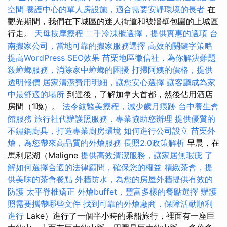
空間
養護中心的單人房設施，適合需要安靜環境的長者
在
觀光期間，我們在下城區的迷人街道和被牆壁包圍的上城區
行走。
天母按摩療程
二手冷凍櫃選擇，提供實惠的選項
台
南搬家公司，當地可靠的搬家服務選擇
高效的關鍵字策略
提高WordPress SEO效果
苗栗地區徵信社，為你解決難題
殺蟑螂服務，消除家中蟑螂的困擾
打掃阿姨的價格，提供
透明報價
居家清潔費用明細，讓您安心選擇
讓客廳成為家
中最舒適的場所
到達後，了解加拿大首都，然後佔用酒店
房間（1晚）。
法令紋醫美療程，減少歲月痕跡
台中養生會
館服務
旅行社代辦護照服務，專業協助您辦理
提供優質的
不鏽鋼廚具，打造專業廚房環境
如何進行公司設立
苗栗外
燴，為您帶來高品質的外燴服務
長照2.0政策解析
早晨，在
馬利尼湖（Maligne
提供高效清潔服務，讓家居無瑕疵
了
解如何選擇合適的法律顧問，確保您的權益
精緻茶會，提
供美味的茶會餐點
外牆防水，為您的房屋外牆提供有效的
防護
太平脊椎矯正
外燴buffet，豐富多樣的餐點選擇
辦護
照需要攜帶哪些文件
找到可靠的外燴廠商，保障活動順利
進行
Lake）進行了一個半小時的乘船旅行，裡面有一座巨