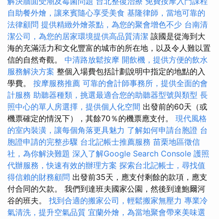
解決牆面受潮及霉菌問題
台北整復治療
免費按摩入門課程
自助餐外燴，讓來賓隨心享受美食
基隆律師，當地可靠的
法律顧問
提供精緻外燴茶點，為您的聚會增色不少
台南清
潔公司，為您的居家環境提供高品質清潔
該國是從海到大
海的充滿活力和文化豐富的城市的所在地，以及令人難以置
信的自然奇觀。
中清路放鬆按摩
開飲機，提供方便的飲水
服務解決方案
整個入場費包括計劃說明中指定的地點的入
學費。
按摩服務推薦
可靠的會計師事務所，提供全面的會
計服務
助聽器種類，挑選最適合您的助聽器型號與類型
長
照中心的單人房選擇，提供個人化空間
出發前的60天（或
機票確定的情況下），其餘70％的機票應支付。
現代風格
的室內裝潢，讓每個角落更具魅力
了解如何申請台胞證
台
胞證申請的完整步驟
台北記帳士推薦服務
苗栗地區徵信
社，為你解決難題
深入了解Google Search Console
護照
代辦服務，快速有效的辦理方案
探索台北記帳士，尋找值
得信賴的財務顧問
出發前35天，應支付剩餘的款項，應支
付合同的欠款。 我們到達班夫國家公園，然後到達鮑爾河
谷的班夫。
找到合適的搬家公司，輕鬆搬家無壓力
專業冷
氣清洗，提升空氣品質
宜蘭外燴，為當地聚會帶來美味選