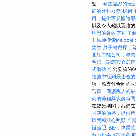
點。
泰國簽證的最
碑的牙科服務
找到
司，提供專業搬遷服
以及令人難以置信
理想的餐飲空間
了
升當地搜索的Local 
要性
月子餐選擇，
北除白蟻公司，專業
明細，讓您安心選擇
式助聽器
出發前的6
推薦中找到最適合的
項，應支付合同的欠
選擇，保護親人的最
術的過程與恢復時間
在觀光期間，我們在
阿姨的價格，提供透
環境和貼心照顧
台
辦護照服務，專業協
台中排毒療程推薦