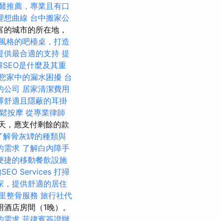
醫推薦，專業且有口
理想曲線
台中搬家公
富的城市的所在地，
風格的吧檯桌，打造
提供最合適的支持
提
解SEO是什麼及其重
您家中的漏水困擾
台
的公司
居家清潔費用
擇舒適且隱蔽的耳掛
放鬆按摩
從專業律師
5天，應支付剩餘的款
了解骨灰罈的種類與
的需求
了解白內障手
便捷的移動餐飲設施
O Services
打掃
家，提供舒適的居住
里整骨服務
旅行社代
用酒店房間（1晚）。
的需求
菲律賓簽證辦