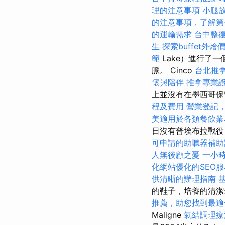
理的注意事項
小腿
的注意事項，了解第
的運輸需求
台中整
生
探索buffet外
範
Lake）進行了
脈。 Cinco
台北推
懷與陪伴
推拿專業
上並沒有在墨西哥
程及費用
營業登記
美適用於各類餐飲業
日沒有普埃布拉戰役，
可申請的助聽器補助
人無後顧之憂
一小
化網站優化的SEO服
供清晰的辦理指南
的鞋子，培養的清
推薦，助您找到最適
Maligne
氣結調理療