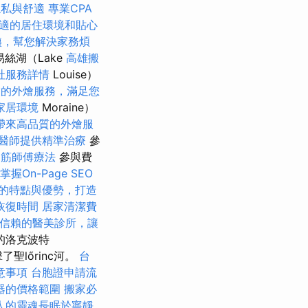
隱私與舒適
專業CPA
適的居住環境和貼心
姨，幫您解決家務煩
絲湖（Lake
高雄搬
社服務詳情
Louise）
業的外燴服務，滿足您
家居環境
Moraine）
帶來高品質的外燴服
醫師提供精準治療
參
筋師傅療法
參與費
掌握On-Page SEO
的特點與優勢，打造
恢復時間
居家清潔費
信賴的醫美診所，讓
的洛克波特
聖lőrinc河。
台
意事項
台胞證申請流
器的價格範圍
搬家必
人的靈魂長眠於寧靜