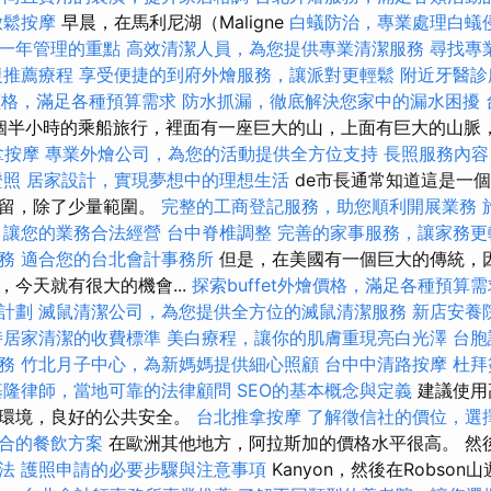
放鬆按摩
早晨，在馬利尼湖（Maligne
白蟻防治，專業處理白蟻
一年管理的重點
高效清潔人員，為您提供專業清潔服務
尋找專
復推薦療程
享受便捷的到府外燴服務，讓派對更輕鬆
附近牙醫診
燴價格，滿足各種預算需求
防水抓漏，徹底解決您家中的漏水困擾
一個半小時的乘船旅行，裡面有一座巨大的山，上面有巨大的山脈
拿按摩
專業外燴公司，為您的活動提供全方位支持
長照服務內容
證照
居家設計，實現夢想中的理想生活
de市長通常知道這是一
保留，除了少量範圍。
完整的工商登記服務，助您順利開展業務
，讓您的業務合法經營
台中脊椎調整
完善的家事服務，讓家務更
務
適合您的台北會計事務所
但是，在美國有一個巨大的傳統，因為
今天就有很大的機會...
探索buffet外燴價格，滿足各種預算需
計劃
滅鼠清潔公司，為您提供全方位的滅鼠清潔服務
新店安養
時居家清潔的收費標準
美白療程，讓你的肌膚重現亮白光澤
台胞
務
竹北月子中心，為新媽媽提供細心照顧
台中中清路按摩
杜拜
基隆律師，當地可靠的法律顧問
SEO的基本概念與定義
建議使用
潔環境，良好的公共安全。
台北推拿按摩
了解徵信社的價位，選
合的餐飲方案
在歐洲其他地方，阿拉斯加的價格水平很高。 然
法
護照申請的必要步驟與注意事項
Kanyon，然後在Robso