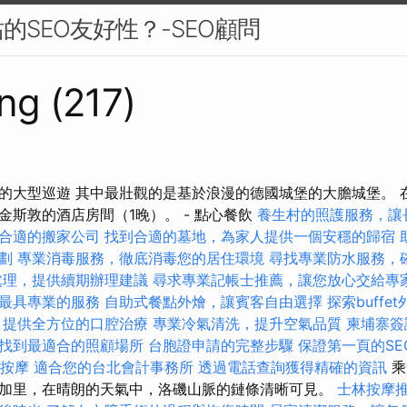
的SEO友好性？-SEO顧問
ng (217)
的大型巡遊 其中最壯觀的是基於浪漫的德國城堡的大膽城堡。 
金斯敦的酒店房間（1晚）。 - 點心餐飲
養生村的照護服務，讓
合適的搬家公司
找到合適的墓地，為家人提供一個安穩的歸宿
劃
專業消毒服務，徹底消毒您的居住環境
尋找專業防水服務，
處理，提供續期辦理建議
尋求專業記帳士推薦，讓您放心交給專
最具專業的服務
自助式餐點外燴，讓賓客自由選擇
探索buff
，提供全方位的口腔治療
專業冷氣清洗，提升空氣品質
柬埔寨簽
找到最適合的照顧場所
台胞證申請的完整步驟
保證第一頁的SE
鬆按摩
適合您的台北會計事務所
透過電話查詢獲得精確的資訊
乘
加里，在晴朗的天氣中，洛磯山脈的鏈條清晰可見。
士林按摩