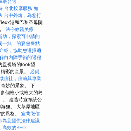
擇最合適
持
台北按摩服務
如
法
台中外燴，為您打
ieux港和巴黎圣母院
院。
法令紋醫美療
補助，探索可申請的
獨一無二的宴會餐點
介紹，協助您選擇適
解白內障手術的過程
監視塔的look望
了精彩的全景。
必備
徵信社，信賴與專業
奇妙的景象。 下
00多個較小或較大的島
）。 建造時宣布該公
海狸。 大草原地區
守的風格。
宜蘭徵信
師為您提供法律建議
題
高效的SEO