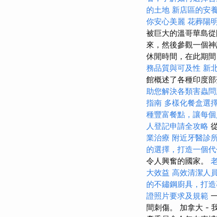
的土地
新店區的安
你安心美麗
花葬陽
被巨大的溫哥華島
來，然後參觀一個神
休閒時間，在此期間
務品質與可及性
新
館概述了各種印度部
助您解決各類害蟲問
指南
多樣化餐盒選
種豐富餐點，讓每個
人登記申請全攻略
從
業治療
附近牙醫診
的選擇，打造一個代
令人興奮的國家。
大效益
高效清潔人
的不鏽鋼廚具，打造
證照片要求及規範
一
間刺傷。 加拿大 