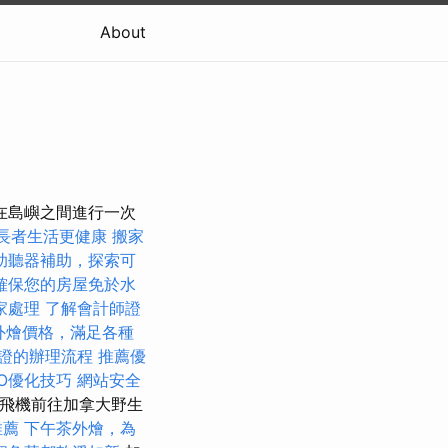
About
在島嶼之間進行一次
長者生活更健康
搬家
助聽器補助，探索可
確保您的房屋免於水
家處理
了解會計師證
et外燴價格，滿足各種
證的辦理流程
推薦優
O優化技巧
網站安全
飛機前往加拿大野生
推薦
下午茶外燴，為