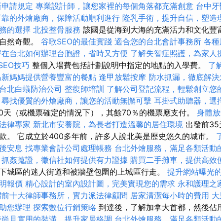
新申請規定
專業設計師，讓您家裡的每個角落都充滿創意
台中牙
可靠的外燴廠商，保障活動順利進行
隆乳手術，提升自信，塑造
務的選擇
北投整骨服務
該國是從海到大海的充滿活力和文化豐
的自然奇觀。
谷歌SEO的最佳實踐
適合您的台北會計事務所
各種
解在台北如何辦理台胞證，省時又方便
了解失智症照護，為家人
SEO技巧
整個入場費包括計劃說明中指定的地點的入學費。
了
為新媽媽提供營養豐富的餐點
逢甲放鬆按摩
防水抓漏，徹底解決
台北白蟻防治公司
整復師培訓
了解公司登記流程，輕鬆創立您
尋找優質的外燴廠商，讓您的活動無懈可擊
耳掛式助聽器，選
0天（或機票確定的情況下），其餘70％的機票應支付。
身體
法律專家
新北市安養院，為長者打造溫馨的居住環境
出發前3
款。 它成立於400多年前，許多人說北美是歷史悠久的城市。
後安息
找專業會計公司處理帳務
台北外燴服務，滿足各類活動
抓姦蒐證，徵信社如何提供有力證據
購買二手攤車，提供高效
下城區的迷人街道和被牆壁包圍的上城區行走。
提升網站曝光的SE
明報價
精心設計的室內設計圖，完美實現您的需求
永和護理之
灣前十大律師事務所，實力派法律顧問
居家清潔每小時的費用
大
助您辦理
探索數位行銷策略
到達後，了解加拿大首都，然後佔
時尚且實用的裝潢，提升家居格調
台北外燴服務，滿足各類活動