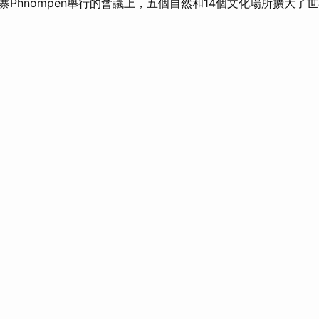
寨Phnompen舉行的會議上，五個自然和14個文化場所擴大了