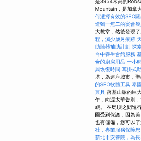
是3954米高的Robs
Mountain，是
何選擇有效的SEO
造獨一無二的宴會餐
大教堂，然後發現了
程，減少歲月痕跡
助聽器補助計劃
探
台中養生會館服務
合的廚房用品
一小
與恢復時間
耳掛式
塔，為這座城市，聖
的SEO軟體工具
泰
兼具
落基山脈的巨大
午，向渥太華告別，前
嶼。 在島嶼之間進
園受到保護，因為美
也有儲備，您可以了
社，專業服務保障您
新北市安養院，為長