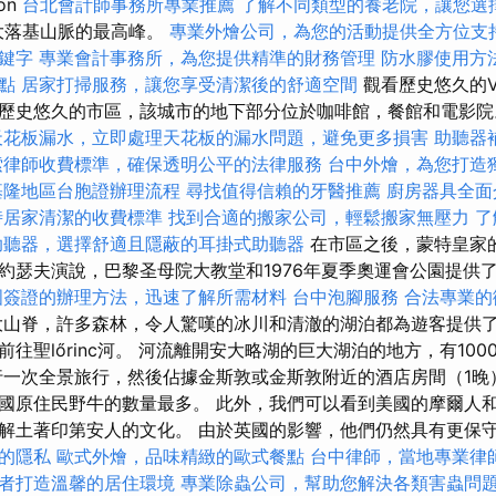
on
台北會計師事務所專業推薦
了解不同類型的養老院，讓您選
加拿大落基山脈的最高峰。
專業外燴公司，為您的活動提供全方位支
關鍵字
專業會計事務所，為您提供精準的財務管理
防水膠使用方
點
居家打掃服務，讓您享受清潔後的舒適空間
觀看歷史悠久的V
歷史悠久的市區，該城市的地下部分位於咖啡館，餐館和電影
天花板漏水，立即處理天花板的漏水問題，避免更多損害
助聽器
索律師收費標準，確保透明公平的法律服務
台中外燴，為您打造
基隆地區台胞證辦理流程
尋找值得信賴的牙醫推薦
廚房器具全面
時居家清潔的收費標準
找到合適的搬家公司，輕鬆搬家無壓力
了
助聽器，選擇舒適且隱蔽的耳掛式助聽器
在市區之後，蒙特皇家的
約瑟夫演說，巴黎圣母院大教堂和1976年夏季奧運會公園提供
國簽證的辦理方法，迅速了解所需材料
台中泡腳服務
合法專業的
山脊，許多森林，令人驚嘆的冰川和清澈的湖泊都為遊客提供了
往聖lőrinc河。 河流離開安大略湖的巨大湖泊的地方，有10
行一次全景旅行，然後佔據金斯敦或金斯敦附近的酒店房間（1晚
國原住民野牛的數量最多。 此外，我們可以看到美國的摩爾人和
解土著印第安人的文化。 由於英國的影響，他們仍然具有更保
的隱私
歐式外燴，品味精緻的歐式餐點
台中律師，當地專業律
者打造溫馨的居住環境
專業除蟲公司，幫助您解決各類害蟲問