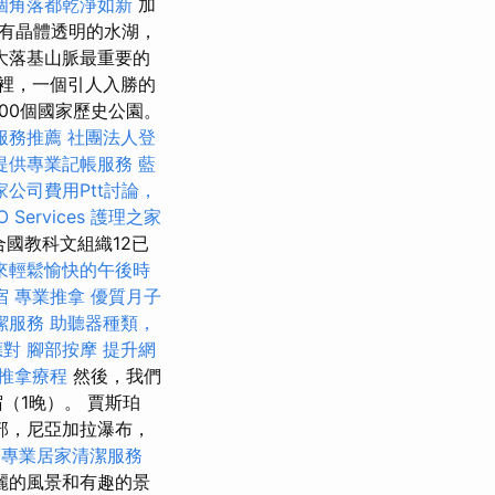
個角落都乾淨如新
加
有晶體透明的水湖，
大落基山脈最重要的
裡，一個引人入勝的
00個國家歷史公園。
服務推薦
社團法人登
提供專業記帳服務
藍
家公司費用Ptt討論，
ervices
護理之家
國教科文組織12已
來輕鬆愉快的午後時
宿
專業推拿
優質月子
潔服務
助聽器種類，
應對
腳部按摩
提升網
推拿療程
然後，我們
（1晚）。 賈斯珀
部，尼亞加拉瀑布，
受專業居家清潔服務
麗的風景和有趣的景