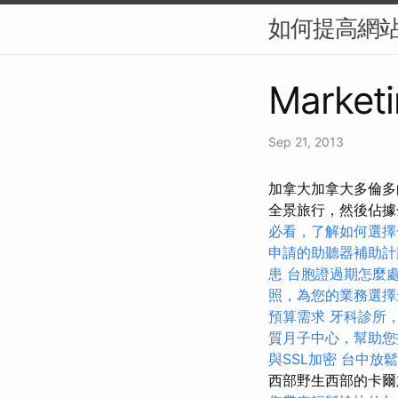
如何提高網站
Marketi
Sep 21, 2013
加拿大加拿大多倫多
全景旅行，然後佔據
必看，了解如何選擇
申請的助聽器補助計
患
台胞證過期怎麼
照，為您的業務選擇
預算需求
牙科診所
質月子中心，幫助您
與SSL加密
台中放
西部野生西部的卡爾