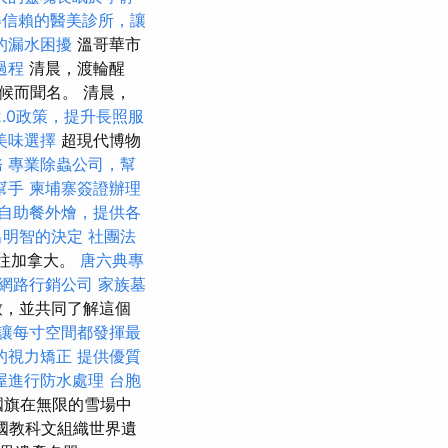
得信賴的醫美診所，讓
的漏水困擾
溫哥華市
過程
清晨，渡輪醒
候而聞名。 清晨，
2.0政策，提升長照服
美味選擇
超現代博物
務
專業除蟲公司，幫
幫手
柬埔寨簽證辦理
自助餐外燴，提供各
出明智的決定
社團法
前往加拿大。
唐六典專
網路行銷公司
家族墓
致，並共同了解這個
讓每寸空間都發揮最
的視力矯正
提供優質
屋進行防水處理
台胞
威國旗在無限的雪場中
合國教科文組織世界遺