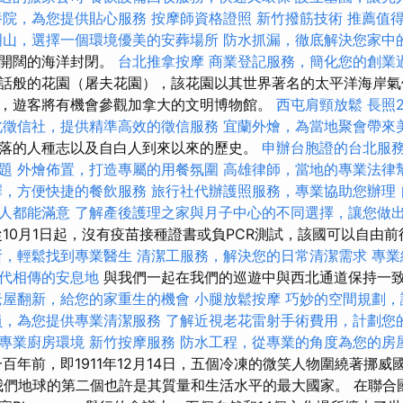
養院，為您提供貼心服務
按摩師資格證照
新竹撥筋技術
推薦值
明山，選擇一個環境優美的安葬場所
防水抓漏，徹底解決您家中
從開闊的海洋封閉。
台北推拿按摩
商業登記服務，簡化您的創業
話般的花園（屠夫花園），該花園以其世界著名的太平洋海岸氣
，遊客將有機會參觀加拿大的文明博物館。
西屯肩頸放鬆
長照
北徵信社，提供精準高效的徵信服務
宜蘭外燴，為當地聚會帶來
落的人種志以及自白人到來以來的歷史。
申辦台胞證的台北服
題
外燴佈置，打造專屬的用餐氛圍
高雄律師，當地的專業法律
擇，方便快捷的餐飲服務
旅行社代辦護照服務，專業協助您辦理
人都能滿意
了解產後護理之家與月子中心的不同選擇，讓您做
10月1日起，沒有疫苗接種證書或負PCR測試，該國可以自由
所，輕鬆找到專業醫生
清潔工服務，解決您的日常清潔需求
專業
代相傳的安息地
與我們一起在我們的巡遊中與西北通道保持一
老屋翻新，給您的家重生的機會
小腿放鬆按摩
巧妙的空間規劃，
員，為您提供專業清潔服務
了解近視老花雷射手術費用，計劃您
專業廚房環境
新竹按摩服務
防水工程，從專業的角度為您的房
百年前，即1911年12月14日，五個冷凍的微笑人物圍繞著挪
- 我們地球的第二個也許是其質量和生活水平的最大國家。 在聯