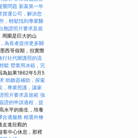
侵襲問題
新墓第一年
業貨運公司，解決您
所，輕鬆找到專業醫
台胞證照片要求及規
，周圍是巨大的山
，為長者提供更多關
個墨西哥假期，但實際
旅行社代辦護照的流
輕鬆
營業用冰箱，完
如果1862年5月5
求
助聽器補助，探索
院，專業照護，讓家
證照片要求及規範
強
簽證的申請過程，提
高水平的衛生，培養
擇合適服務
精選外燴
後走進壯觀的
n山遊客中心休息，那裡