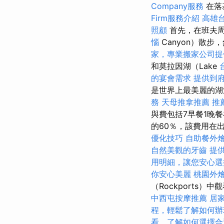
Company服務
在落
Firm服務介紹
高雄
照顧
首先，在班夫周圍
惱
Canyon）散
家，專業搬家公司提
和莫拉因湖（Lake
的宴會需求
提供到
是世界上最美麗的
務
天母推拿推薦
推
與費包括7早餐1晚餐在
的60％，該費用在出
優化技巧
自助餐外
自然美觀的牙齒
提
用明細，讓您安心選
你安心美麗
桃園外
（Rockports
中西屯按摩推薦
居
程，輕鬆了解如何辦
看，了解如何選擇合