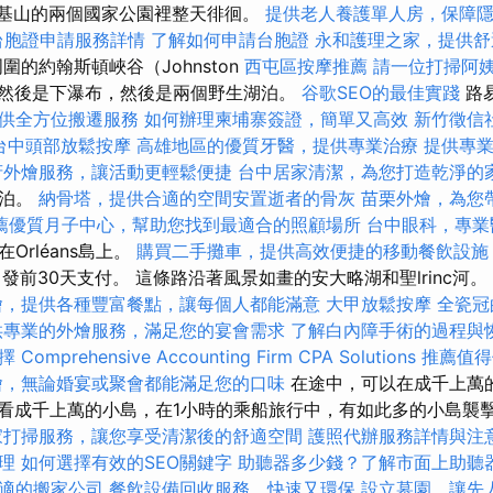
基山的兩個國家公園裡整天徘徊。
提供老人養護單人房，保障
台胞證申請服務詳情
了解如何申請台胞證
永和護理之家，提供舒
的約翰斯頓峽谷（Johnston
西屯區按摩推薦
請一位打掃阿
步，然後是下瀑布，然後是兩個野生湖泊。
谷歌SEO的最佳實踐
路易
供全方位搬遷服務
如何辦理柬埔寨簽證，簡單又高效
新竹徵信
台中頭部放鬆按摩
高雄地區的優質牙醫，提供專業治療
提供專
府外燴服務，讓活動更輕鬆便捷
台中居家清潔，為您打造乾淨的
湖泊。
納骨塔，提供合適的空間安置逝者的骨灰
苗栗外燴，為您
薦優質月子中心，幫助您找到最適合的照顧場所
台中眼科，專業
Orléans島上。
購買二手攤車，提供高效便捷的移動餐飲設施
發前30天支付。 這條路沿著風景如畫的安大略湖和聖lrinc河。
燴，提供各種豐富餐點，讓每個人都能滿意
大甲放鬆按摩
全瓷冠
供專業的外燴服務，滿足您的宴會需求
了解白內障手術的過程與
擇
Comprehensive Accounting Firm CPA Solutions
推薦值得
燴，無論婚宴或聚會都能滿足您的口味
在途中，可以在成千上萬
）中觀看成千上萬的小島，在1小時的乘船旅行中，有如此多的小島襲擊了
家打掃服務，讓您享受清潔後的舒適空間
護照代辦服務詳情與注
理
如何選擇有效的SEO關鍵字
助聽器多少錢？了解市面上助聽
適的搬家公司
餐飲設備回收服務，快速又環保
設立墓園，讓先