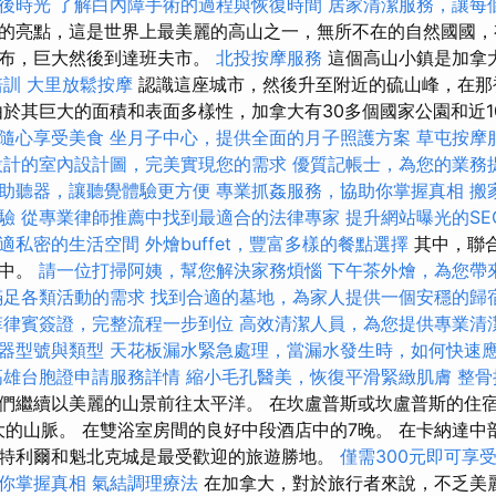
後時光
了解白內障手術的過程與恢復時間
居家清潔服務，讓每
的亮點，這是世界上最美麗的高山之一，無所不在的自然國國，
瀑布，巨大然後到達班夫市。
北投按摩服務
這個高山小鎮是加拿
培訓
大里放鬆按摩
認識這座城市，然後升至附近的硫山峰，在那
由於其巨大的面積和表面多樣性，加拿大有30多個國家公園和近1
隨心享受美食
坐月子中心，提供全面的月子照護方案
草屯按摩
設計的室內設計圖，完美實現您的需求
優質記帳士，為您的業務
助聽器，讓聽覺體驗更方便
專業抓姦服務，協助你掌握真相
搬
驗
從專業律師推薦中找到最適合的法律專家
提升網站曝光的SEO S
適私密的生活空間
外燴buffet，豐富多樣的餐點選擇
其中，聯合
單中。
請一位打掃阿姨，幫您解決家務煩惱
下午茶外燴，為您帶
滿足各類活動的需求
找到合適的墓地，為家人提供一個安穩的歸
菲律賓簽證，完整流程一步到位
高效清潔人員，為您提供專業清
器型號與類型
天花板漏水緊急處理，當漏水發生時，如何快速
高雄台胞證申請服務詳情
縮小毛孔醫美，恢復平滑緊緻肌膚
整骨
們繼續以美麗的山景前往太平洋。 在坎盧普斯或坎盧普斯的住宿
大的山脈。 在雙浴室房間的良好中段酒店中的7晚。 在卡納達中
特利爾和魁北克城是最受歡迎的旅遊勝地。
僅需300元即可享
你掌握真相
氣結調理療法
在加拿大，對於旅行者來說，不乏美