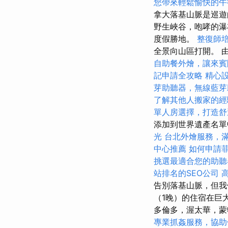
您帶來輕鬆愉快的午
拿大落基山脈是巡遊
野生峽谷，咆哮的
度假勝地。
整復師
全景向山區打開。 
自助餐外燴，讓來賓
記申請全攻略
精心
芽助聽器，無線藍芽
了解其他人搬家的經
單人房選擇，打造舒
添加到世界遺產名
光
台北外燴服務，
中心推薦
如何申請
挑選最適合您的助聽
站排名的SEO公司
告別落基山脈，但我
（1晚）的住宿在巨
多倫多，渥太華，蒙
專業抓姦服務，協助