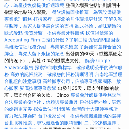
心，為產後恢復提供舒適環境
整個入場費包括計劃說明中
指定的地點的入學費。
餐飲設備回收推薦，為舊設備提供
專業處理服務
打掃家裡，讓您的居住環境更舒適
了解失智
症照護，為家人提供最合適的支持
歐式外燴，品味精緻的
歐式餐點
優質牙醫，提供專業牙科服務
找值得信賴的
Accounting Firm
白蟻怕什麼？了解白蟻防治的關鍵因素
高雄徵信社服務介紹，專業解決疑慮
了解如何選擇合適的
牌位，為先人留下永恆的紀念
出發前的60天（或機票確定
的情況下），其餘70％的機票應支付。
解讀Google
Analytics報告
探索律師收費標準，確保透明公平的法律服
務
高效的記帳服務，確保您的帳務清晰透明
台南地區辦理
台胞證的注意事項
高雄搬家公司，信賴專業搬家團隊，放
心搬家
腳底按摩專業教學
出發前35天，應支付剩餘的款
項，應支付合同的欠款。 Cinco
專業會計師提供稅務諮詢
合法專業的徵信社，信賴與專業兼具
戶外婚禮外燴，讓您
的婚禮更完美
探索數位行銷策略
台灣前十大律師事務所，
實力派法律顧問
台中搬家公司，提供專業搬遷服務的選擇
台北眼科推薦，尋找最適合的眼科醫師
二手冷凍櫃選擇，