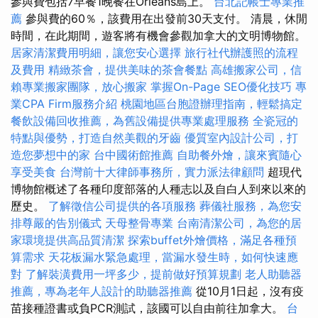
參與費包括7早餐1晚餐在Orléans島上。
台北記帳士專業推
薦
參與費的60％，該費用在出發前30天支付。 清晨，休閒
時間，在此期間，遊客將有機會參觀加拿大的文明博物館。
居家清潔費用明細，讓您安心選擇
旅行社代辦護照的流程
及費用
精緻茶會，提供美味的茶會餐點
高雄搬家公司，信
賴專業搬家團隊，放心搬家
掌握On-Page SEO優化技巧
專
業CPA Firm服務介紹
桃園地區台胞證辦理指南，輕鬆搞定
餐飲設備回收推薦，為舊設備提供專業處理服務
全瓷冠的
特點與優勢，打造自然美觀的牙齒
優質室內設計公司，打
造您夢想中的家
台中國術館推薦
自助餐外燴，讓來賓隨心
享受美食
台灣前十大律師事務所，實力派法律顧問
超現代
博物館概述了各種印度部落的人種志以及自白人到來以來的
歷史。
了解徵信公司提供的各項服務
葬儀社服務，為您安
排尊嚴的告別儀式
天母整骨專業
台南清潔公司，為您的居
家環境提供高品質清潔
探索buffet外燴價格，滿足各種預
算需求
天花板漏水緊急處理，當漏水發生時，如何快速應
對
了解裝潢費用一坪多少，提前做好預算規劃
老人助聽器
推薦，專為老年人設計的助聽器推薦
從10月1日起，沒有疫
苗接種證書或負PCR測試，該國可以自由前往加拿大。
台