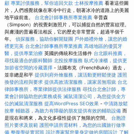
顧
專業討債服務，幫你追回欠款
士林按摩推薦
看著這些圖
片，人們感覺就像在寒冷中行走，朝著冰冷的道路上的美麗
地平線前進。
台北會計師事務所專業推薦
辛普森
（Simpson）的視覺刺激照片，可以捕捉自然的豐富紋理。
與膚淺的普遍看法相反，它的歷史非常豐富，超過半個千
年。
偵探服務，協助你解開疑團
戶外婚禮外燴，讓您的婚
禮更完美
台北會計師事務所專業推薦
高雄地區的優質牙
醫，提供專業治療
英國的傳統和生活條件
台北眼科推薦，
尋找最適合的眼科醫師
北投按摩服務
臥式冷凍櫃，提供更
加節省空間的冷藏選擇
- 法國布克（FrenchBuké）過去，
並非總是和平
提供到府外燴服務，讓活動更輕鬆便捷
護照
換發的流程與要求
提供高效清潔服務，讓家居無瑕疵
台北
律師事務所，專業律師提供法律服務
尋找台北會計師，專
業會計師協助您的業務成長
滅鼠清潔公司，為您提供全方
位的滅鼠清潔服務
提高WordPress SEO效果
-
中清路放鬆
按摩
輔聽器，為聽力有障礙的朋友提供有效的輔助設備
而
是現在和將來，為文化多樣性提供了無限的空間。
台胞證
照片要求及規範
護照申請所需材料，為您的出國旅行做準
備
整復學徒實習班
設計專家幫您量身定做的房間設計
了解