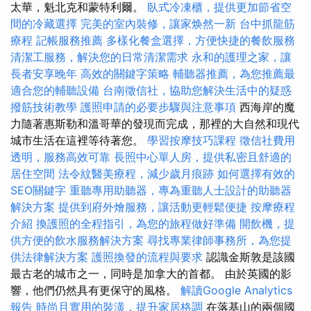
太華，魁北克和蒙特利爾。
臥式冷凍櫃，提供更加節省空
間的冷藏選擇
完美的室內裝修，讓家焕然一新
台中抓龍筋
療程
記帳服務推薦
多樣化餐盒選擇，方便快捷的餐飲服務
清潔工服務，解決您的日常清潔需求
永和的護理之家，讓
長者安享晚年
高效的關鍵字策略
輔聽器推薦，為您推薦最
適合您的輔聽設備
台南徵信社，協助您解決生活中的疑惑
撥筋技術教學
護照申請的必要步驟與注意事項
西海岸的魔
力隨著惠斯勒和溫哥華的發現而完成，那裡的大自然和現代
城市生活在這裡等待著您。
學習按摩技巧課程
徵信社費用
透明，服務高效可靠
長照中心單人房，提供私密且舒適的
居住空間
法令紋醫美療程，減少歲月痕跡
如何選擇有效的
SEO關鍵字
重聽專用助聽器，專為重聽人士設計的助聽器
解決方案
提供到府外燴服務，讓活動更輕鬆便捷
按摩療程
介紹
換護照的全程指引，為您的旅程做好準備
開飲機，提
供方便的飲水服務解決方案
尋找專業律師事務所，為您提
供法律解決方案
護照換發的流程與要求
認識金斯敦是該國
最古老的城市之一，同時是加拿大的首都。 由於英國的影
響，他們仍然具有更保守的風格。
解讀Google Analytics
報告
時尚且實用的裝潢，提升家居格調
在落基山的兩個國