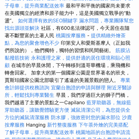
子母車，提升商業配送效率
最和平和平衡的國家尚未要求
在美國獨立的經濟和原子能力中，這是美國獨立戰爭的“動
盪”。
如何選擇有效的SEO關鍵字
漏水問題，專業團隊幫您
找出源頭並解決
社區，有600名法律認可，今天居住在隨
著不斷豐富的土著人民
桃園按摩服務
-
提供精緻外燴茶
點，為您的聚會增色不少
印第安人和愛斯基摩人（正如我
們所說的），他們獨特，獨特的習慣和民間藝術。
筋膜沾
黏撥筋技術
永和護理之家，提供舒適的居住環境和貼心照
顧
在城市的早晨休閒，下午轉移到溫哥華機場，乘飛機和
轉會回家。 加拿大的第一個國家公園是世界著名的班夫，
賈斯珀國家公園北部吸引了遙遠的美麗景觀的戀人。
專業
會計師提供稅務諮詢
宜蘭台胞證的申請與辦理
附近牙醫診
所，輕鬆找到專業醫生
早晨，我們穿過巨大的獅子門橋，
我們越過了主要的景點之一Capilano
藍芽助聽器，無線藍
芽助聽器，讓聽覺體驗更方便
滅鼠清潔公司，為您提供全
方位的滅鼠清潔服務
防水膠，強效密封您的漏水部位
沙鹿
按摩服務
Hanging
新竹整復服務
下午茶外燴的完美搭配
了解子母車，提升商業配送效率
桃園地區的台胞證申請流