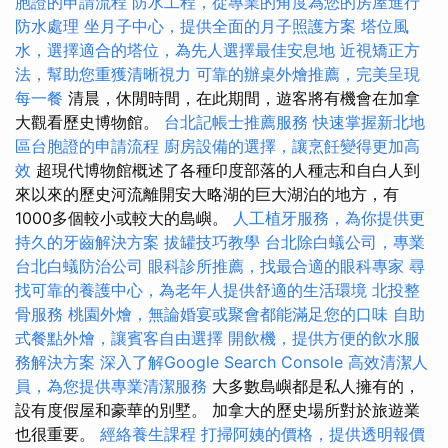
胞證的申請流程
防水工程，從專業的角度為您的房屋進行
防水處理
坐月子中心，提供全面的月子照護方案
塔位風
水，選擇適合的塔位，為先人選擇最佳安息地
近視矯正方
法，幫助您重獲清晰視力
可靠的辦桌外燴推薦，完美呈現
每一餐
清晨，休閒時間，在此期間，遊客將有機會在加拿
大觀看歷史博物館。
台北記帳士推薦服務
快速掌握新北地
區台胞證的申請流程
廚房設備的選擇，讓烹飪變得更加高
效
超現代博物館概述了各種印度部落的人種志和自白人到
來以來的歷史河流離開安大略湖的巨大湖泊的地方，有
1000多個較小或較大的島嶼。
人工植牙服務，為你提供更
持久的牙齒解決方案
拔罐技巧教學
台北除白蟻公司，專業
台北白蟻防治公司
眼科診所推薦，找最合適的眼科專家
尋
找可靠的養護中心，為老年人提供舒適的生活環境
北投整
骨服務
桃園外燴，無論婚宴或聚會都能滿足您的口味
自助
式餐點外燴，讓賓客自由選擇
開飲機，提供方便的飲水服
務解決方案
深入了解Google Search Console
高效清潔人
員，為您提供專業清潔服務
大多數島嶼都是私人擁有的，
設有度假屋和豪華的別墅。 加拿大的歷史場所對於旅遊業
也很重要。
經絡養生課程
打掃阿姨的價格，提供透明報價