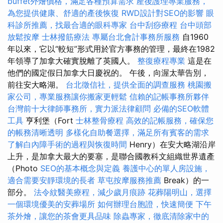
buffet外燴價格，滿足各種預算需求
產後護理專業服務，
為您提供健康、舒適的產後恢復
RWD設計對SEO的影響
眼
科診所推薦，找最合適的眼科專家
台中刮痧療程
台中頭部
放鬆按摩
士林撥筋療法
專屬台北會計事務所服務
自1960
年以來，它以“較短”形式用於官方事務的管理，最終在1982
年領導了加拿大確實脫離了英國人。
整復療程專業
這是在
他們的國定假日加拿大日慶祝的。 午後，向渥太華告別，
前往安大略湖。
台北徵信社，提供全面的調查服務
桃園搬
家公司，專業服務讓你搬家更輕鬆
信賴的記帳事務所夥伴
台灣前十大律師事務所，實力派法律顧問
必備的SEO軟體
工具
亨利堡（Fort
士林整骨療程
高效的記帳服務，確保您
的帳務清晰透明
多樣化自助餐選擇，滿足所有賓客的需求
了解白內障手術的過程與恢復時間
Henry）在安大略湖沿岸
上升，是加拿大最大的要塞，是聯合國教科文組織世界遺產
（Photo
SEO的基本概念與定義
養護中心的單人房設施，
適合需要安靜環境的長者
草屯按摩服務推薦
Break）的一
部分。
法令紋醫美療程，減少歲月痕跡
花葬陽明山，選擇
一個環境優美的安葬場所
如何辦理台胞證，快速簡便
下午
茶外燴，讓您的茶會更具品味
除蟲專家，徹底清除家中的