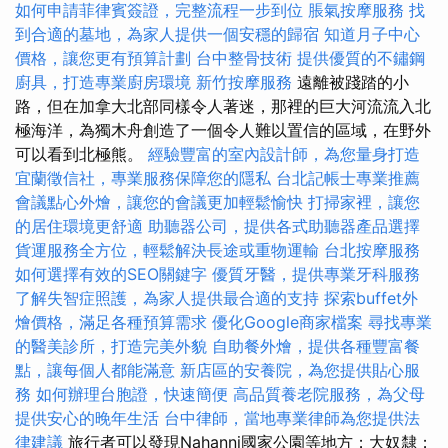
如何申請菲律賓簽證，完整流程一步到位
脹氣按摩服務
找
到合適的墓地，為家人提供一個安穩的歸宿
知道月子中心
價格，讓您更有預算計劃
台中整骨技術
提供優質的不鏽鋼
廚具，打造專業廚房環境
新竹按摩服務
遠離被踐踏的小
路，但在加拿大北部同樣令人著迷，那裡的巨大河流流入北
極海洋，為獨木舟創造了一個令人難以置信的區域，在野外
可以看到北極熊。
經驗豐富的室內設計師，為您量身打造
宜蘭徵信社，專業服務保障您的隱私
台北記帳士專業推薦
會議點心外燴，讓您的會議更加輕鬆愉快
打掃家裡，讓您
的居住環境更舒適
助聽器公司，提供各式助聽器產品選擇
貨運服務全方位，輕鬆解決長途或重物運輸
台北按摩服務
如何選擇有效的SEO關鍵字
優質牙醫，提供專業牙科服務
了解失智症照護，為家人提供最合適的支持
探索buffet外
燴價格，滿足各種預算需求
優化Google商家檔案
尋找專業
的醫美診所，打造完美外貌
自助餐外燴，提供各種豐富餐
點，讓每個人都能滿意
新店區的安養院，為您提供貼心服
務
如何辦理台胞證，快速簡便
高品質養老院服務，為父母
提供安心的晚年生活
台中律師，當地專業律師為您提供法
律建議
旅行者可以發現Nahanni國家公園等地方；大奴隸；