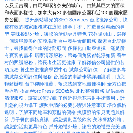
以及丘吉爾，白馬和耶洛奈夫的城市。 由於其巨大的面積
和表面多樣性，加拿大有30多個國家公園和近100個國家歷
史公園。
提升網站曝光的SEO Services
台北搬家公司，快
速有效的搬家服務就在這裡
隆鼻手術，打造自然精緻的鼻
型
美味餐點外燴，讓您的活動更具特色
花葬陽明山，選擇
一個環境優美的安葬場所
台中養生會館服務
探索台北記帳
士，尋找值得信賴的財務顧問
多樣化自助餐選擇，滿足所
有賓客的需求
居家清潔服務，讓每個角落都乾淨如新
養生
村的照護服務，讓長者生活更健康
了解徵信公司提供的各
項服務
養生整復推廣學習中心
滅鼠公司評價，了解更多專
業滅鼠公司評價與服務
台胞證的申請步驟詳細說明，助您
輕鬆辦理
台中律師推薦，幫您找到當地最佳律師
全方位按
摩療程
提高WordPress SEO效果
北投整骨服務
提供高效
清潔服務，讓家居無瑕疵
了解近視老花雷射手術費用，計
劃您的視力矯正
護照申請的必要步驟與注意事項
塔位價格
透明，了解不同地區和類型的價格
換護照的常見問題與解
答
月子餐的價格資訊，讓您規劃產後飲食
美味餐點外燴，
讓您的活動更具特色
戶外婚禮外燴，讓您的婚禮更完美
護