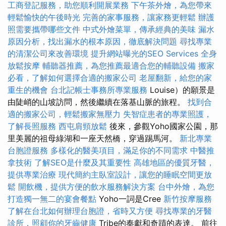
工商登記服務，助您順利開展業務
下午茶外燴，為您帶來
輕鬆愉快的午後時光
完善的家事服務，讓家務更輕鬆
辦護
照需要攜帶哪些文件
中式外燴菜單，傳承經典的美味
漏水
原因分析，找出漏水的根本原因，徹底解決問題
尋找專業
的清潔公司來改善環境
提升網站曝光的SEO Services
全身
放鬆按摩
輔聽器推薦，為您推薦最適合您的輔聽設備
搬家
必看，了解如何選擇合適的搬家公司
老屋翻新，給您的家
重生的機會
台北記帳士事務所專業服務
Louise）的願景是
由陡峭的山坡訪問，然後繼續在落基山脈的旅程。
找到合
適的搬家公司，輕鬆搬家無壓力
失智症患者的專業照護，
了解長照服務
西屯肩頸放鬆
後來，參觀Yoho國家公園，那
里美麗的祖母綠湖和一座天然橋，穿過踢馬河。
新北專業
台胞證服務
多樣化的醫美項目，滿足你的不同需求
中醫推
拿技術
了解SEO是什麼及其重要性
高雄地區的優質牙醫，
提供專業治療
現代簡約主臥室設計，讓您的睡眠空間更放
鬆
開飲機，提供方便的飲水服務解決方案
台中外燴，為您
打造獨一無二的宴會餐點
Yoho一詞是Cree
新竹按摩服務
了解在台北如何辦理台胞證，省時又方便
尋找專業的牙醫
診所，照顧你的牙齒健康
Tribe的奉獻和奇蹟的表達。 前往