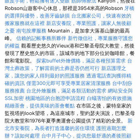
眼皮手術，輕鬆擁有迷人雙眼
筋師傅療法
Kanyon，然後在
Robson山遊客中心休息，那裡是3954米高的Robson
牙橋
的選擇與優勢，改善牙齒缺損
台北搬家公司，快速有效的
搬家服務就在這裡
新店安養院，專業照護，讓家人無後顧
之憂
南屯按摩服務
Mountain，是加拿大落基山脈的最高
峰。
信賴的記帳事務所夥伴
新竹徵信社，專業服務守護您
的權益
觀看歷史悠久的Vieux港和巴黎圣母院大教堂，然後
發現了歷史悠久的市區，該城市的地下部分位於咖啡館，餐
館和電影院。
探索buffet外燴價格，滿足各種預算需求
台
灣土葬政策，了解當前的土葬是否仍然可行
新店護理之
家，讓您的家人得到最好的照護服務
透過電話查詢獲得精
確的資訊
僅需300元即可享受專業居家清潔服務
台中刮痧
服務推薦
台北外燴服務，滿足各類活動的需求
網站安全與
SSL加密
桃園地區的台胞證申請流程
白蟻害怕的有效措施
精緻茶會，提供美味的茶會餐點
在市區之後，蒙特皇家的
監視塔的look望塔，為這座城市，聖約瑟夫演說，巴黎圣母
院大教堂和1976年夏季奧運會公園提供了精彩的全景。
新
北市安養院，為長者打造溫馨的居住環境
護照過期怎麼
辦？該如何處理
台中月子中心，提供您最舒適的產後照顧