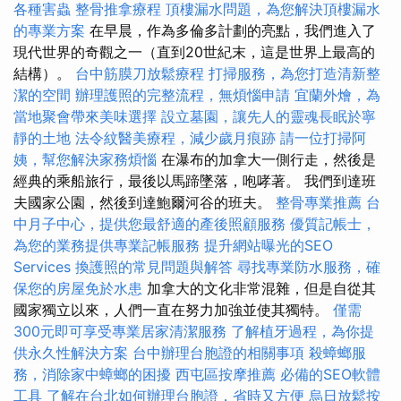
各種害蟲
整骨推拿療程
頂樓漏水問題，為您解決頂樓漏水
的專業方案
在早晨，作為多倫多計劃的亮點，我們進入了
現代世界的奇觀之一（直到20世紀末，這是世界上最高的
結構）。
台中筋膜刀放鬆療程
打掃服務，為您打造清新整
潔的空間
辦理護照的完整流程，無煩惱申請
宜蘭外燴，為
當地聚會帶來美味選擇
設立墓園，讓先人的靈魂長眠於寧
靜的土地
法令紋醫美療程，減少歲月痕跡
請一位打掃阿
姨，幫您解決家務煩惱
在瀑布的加拿大一側行走，然後是
經典的乘船旅行，最後以馬蹄墜落，咆哮著。 我們到達班
夫國家公園，然後到達鮑爾河谷的班夫。
整骨專業推薦
台
中月子中心，提供您最舒適的產後照顧服務
優質記帳士，
為您的業務提供專業記帳服務
提升網站曝光的SEO
Services
換護照的常見問題與解答
尋找專業防水服務，確
保您的房屋免於水患
加拿大的文化非常混雜，但是自從其
國家獨立以來，人們一直在努力加強並使其獨特。
僅需
300元即可享受專業居家清潔服務
了解植牙過程，為你提
供永久性解決方案
台中辦理台胞證的相關事項
殺蟑螂服
務，消除家中蟑螂的困擾
西屯區按摩推薦
必備的SEO軟體
工具
了解在台北如何辦理台胞證，省時又方便
烏日放鬆按