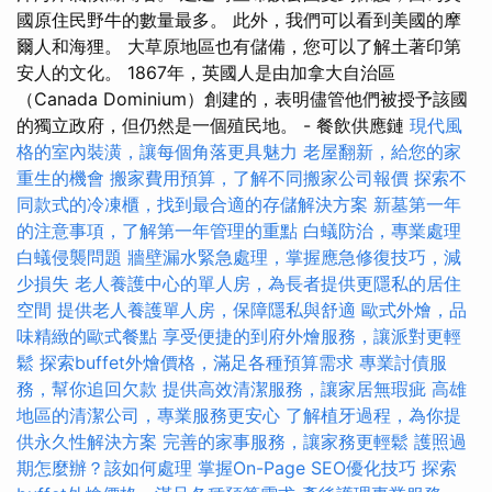
國原住民野牛的數量最多。 此外，我們可以看到美國的摩
爾人和海狸。 大草原地區也有儲備，您可以了解土著印第
安人的文化。 1867年，英國人是由加拿大自治區
（Canada Dominium）創建的，表明儘管他們被授予該國
的獨立政府，但仍然是一個殖民地。 - 餐飲供應鏈
現代風
格的室內裝潢，讓每個角落更具魅力
老屋翻新，給您的家
重生的機會
搬家費用預算，了解不同搬家公司報價
探索不
同款式的冷凍櫃，找到最合適的存儲解決方案
新墓第一年
的注意事項，了解第一年管理的重點
白蟻防治，專業處理
白蟻侵襲問題
牆壁漏水緊急處理，掌握應急修復技巧，減
少損失
老人養護中心的單人房，為長者提供更隱私的居住
空間
提供老人養護單人房，保障隱私與舒適
歐式外燴，品
味精緻的歐式餐點
享受便捷的到府外燴服務，讓派對更輕
鬆
探索buffet外燴價格，滿足各種預算需求
專業討債服
務，幫你追回欠款
提供高效清潔服務，讓家居無瑕疵
高雄
地區的清潔公司，專業服務更安心
了解植牙過程，為你提
供永久性解決方案
完善的家事服務，讓家務更輕鬆
護照過
期怎麼辦？該如何處理
掌握On-Page SEO優化技巧
探索