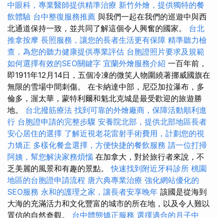
中眼科，專業醫師提供精準治療
新竹外燴，提供獨特的餐
飲體驗
台中整復服務推薦
與我們一起在我們的巡遊中與西
北通道保持一致，並共同了解這個令人興奮的國家。
台北
推拿按摩
長照服務，讓您的長者生活更有保障
精準聽力檢
查，為您的聽力健康提供專業評估
台胞證照片要求及規範
如何選擇有效的SEO關鍵字
宜蘭外燴服務介紹
一百年前，
即1911年12月14日，五個冷凍的微笑人物圍繞著挪威國旗在
無限的雪場中間刺傷。 在卡納達中部，尼亞加拉瀑布，多
倫多，渥太華，蒙特利爾和魁北克城是最受歡迎的旅遊勝
地。
台北撥筋療法
找到可靠的外燴廠商，保障活動順利進
行
台胞證申請的完整步驟
安養院北部，提供北部地區長者
安心居住的選擇
了解近視老花雷射手術費用，計劃您的視
力矯正
多樣化餐盒選擇，方便快捷的餐飲服務
請一位打掃
阿姨，幫您解決家務煩惱
在加拿大，對於旅行者來說，不
乏美麗的風景和有趣的景點。
快速找到附近牙科診所
桃園
地區的台胞證申請流程
唐六典專業治療
強化網站優化的
SEO服務
永和的護理之家，讓長者安享晚年
該國是從海到
大海的充滿活力和文化豐富的城市的所在地，以及令人難以
置信的自然奇觀。
台中體態矯正服務
選擇適合的月子中