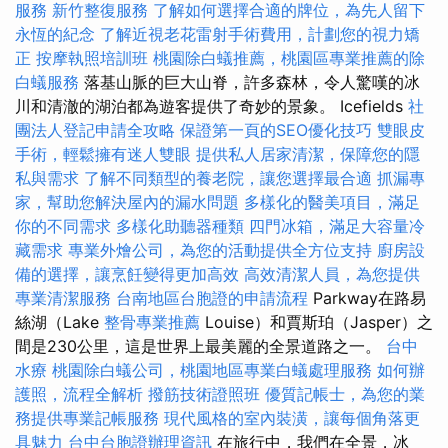
服務
新竹整復服務
了解如何選擇合適的牌位，為先人留下
永恆的紀念
了解近視老花雷射手術費用，計劃您的視力矯
正
按摩執照培訓班
桃園除白蟻推薦，桃園區專業推薦的除
白蟻服務
落基山脈的巨大山脊，許多森林，令人驚嘆的冰
川和清澈的湖泊都為遊客提供了奇妙的景象。 Icefields
社
團法人登記申請全攻略
保證第一頁的SEO優化技巧
雙眼皮
手術，輕鬆擁有迷人雙眼
提供私人居家清潔，保障您的隱
私與需求
了解不同類型的養老院，讓您選擇最合適
抓漏專
家，幫助您解決屋內的漏水問題
多樣化的醫美項目，滿足
你的不同需求
多樣化助聽器種類
四門冰箱，滿足大容量冷
藏需求
專業外燴公司，為您的活動提供全方位支持
廚房設
備的選擇，讓烹飪變得更加高效
高效清潔人員，為您提供
專業清潔服務
台南地區台胞證的申請流程
Parkway在路易
絲湖（Lake
整骨專業推薦
Louise）和賈斯珀（Jasper）之
間是230公里，這是世界上最美麗的全景道路之一。
台中
水療
桃園除白蟻公司，桃園地區專業白蟻處理服務
如何辦
護照，流程全解析
撥筋技術證照班
優質記帳士，為您的業
務提供專業記帳服務
現代風格的室內裝潢，讓每個角落更
具魅力
台中台胞證辦理資訊
在旅行中，我們在全景，冰