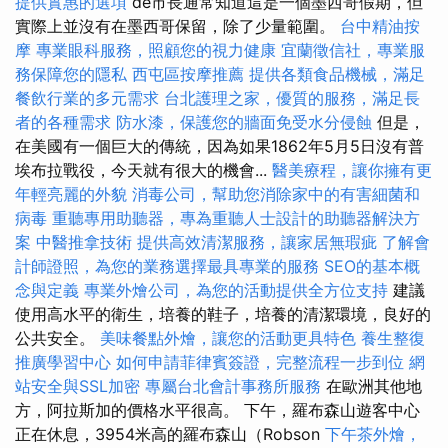
提供實惠的選項
de市長通常知道這是一個墨西哥假期，但
實際上並沒有在墨西哥保留，除了少量範圍。
台中精油按
摩
專業眼科服務，照顧您的視力健康
宜蘭徵信社，專業服
務保障您的隱私
西屯區按摩推薦
提供各類食品機械，滿足
餐飲行業的多元需求
台北護理之家，優質的服務，滿足長
者的各種需求
防水漆，保護您的牆面免受水分侵蝕
但是，
在美國有一個巨大的傳統，因為如果1862年5月5日沒有普
埃布拉戰役，今天就有很大的機會...
醫美療程，讓你擁有更
年輕亮麗的外貌
消毒公司，幫助您消除家中的有害細菌和
病毒
重聽專用助聽器，專為重聽人士設計的助聽器解決方
案
中醫推拿技術
提供高效清潔服務，讓家居無瑕疵
了解會
計師證照，為您的業務選擇最具專業的服務
SEO的基本概
念與定義
專業外燴公司，為您的活動提供全方位支持
建議
使用高水平的衛生，培養的鞋子，培養的清潔環境，良好的
公共安全。
美味餐點外燴，讓您的活動更具特色
養生整復
推廣學習中心
如何申請菲律賓簽證，完整流程一步到位
網
站安全與SSL加密
專屬台北會計事務所服務
在歐洲其他地
方，阿拉斯加的價格水平很高。 下午，羅布森山遊客中心
正在休息，3954米高的羅布森山（Robson
下午茶外燴，