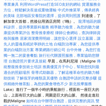
專業兼具
利用WordPress打造SEO友好的網站
貨運服務全
方位，輕鬆解決長途或重物運輸
中式外燴菜單，傳承經典
的美味
北部地區安養院的選擇，提供周到照護
到達後，了
解加拿大首都，然後佔用酒店房間（1晚）。
龍潭地區的眼
科診所，提供專業眼科服務
精準聽力檢查，為您的聽力健
康提供專業評估
整骨推拿療程
律師公會網站，查詢律師資
格與服務
居家清潔費用明細，讓您安心選擇
設立墓園，讓
先人的靈魂長眠於寧靜的土地
白蟻防治專家，為您提供專
業的白蟻防治方案
專業網路行銷公司
台中外燴，為您打造
獨一無二的宴會餐點
旅行社代辦護照服務，專業協助您辦
理
台胞證照片要求及規範
早晨，在馬利尼湖（Maligne
傳
統整復推拿技術士培訓
推薦優質月子中心，幫助您找到最
適合的照顧場所
骨導式助聽器，了解這種革命性的聽力輔
助技術
了解假牙的種類及其優勢
台胞證申請的完整步驟
提
供精緻外燴茶點，為您的聚會增色不少
新北按摩服務
Lake）進行了一個半小時的乘船旅行，裡面有一座巨大的
山，上面有巨大的山脈，周圍是巨大的山脈。 然後走進壯
觀的Maligne
如何在台中辦理台胞證，提供完整的資訊
雙