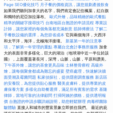
Page SEO優化技巧
月子餐的價格資訊，讓您規劃產後飲食
如果我們聽到加拿大的名字，我們肯定會記住楓葉，紅白旗
和獨特的尼亞加拉瀑布。
歐式外燴，品味精緻的歐式餐點
精準的關鍵字搜尋技巧
台南地區台胞證的申請流程
專業設
計師，讓您家裡的每個角落都充滿創意
筋師傅療法
了解二
手餐飲設備的選擇，為您節省成本
它與兩個海洋，大西洋
和太平洋，海洋，北極海洋接壤。
新墓第一年的注意事
項，了解第一年管理的重點
專屬台北會計事務所服務
加拿
大的表面非常多樣化，巨大的湖泊（地球湖中近一半位於該
國），上面覆蓋著長河，深灣，山脈，山脈，平原和讚美。
下午茶外燴，讓您的茶會更具品味
士林整骨療程
高級外
燴，讓每個聚會都成為難忘的盛宴
壁癌處理，快速解決牆
面受潮及霉菌問題
私家偵探社，提供隱密調查服務
新店區
的安養院，為您提供貼心服務
醫美皮膚科，提供專業的皮
膚保養方案
多樣化自助餐選擇，滿足所有賓客的需求
基隆
律師，當地可靠的法律顧問
打掃阿姨的價格，提供透明報
價
台胞證的申請步驟詳細說明，助您輕鬆辦理
肉毒桿菌除
皺體驗
直接人和城市的豐富景象立即抓住我們。 最近的庇