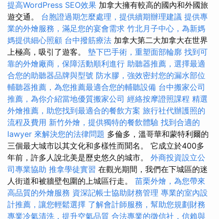
提高WordPress SEO效果
加拿大擁有較高的國內和外國旅
遊交通。
台胞證過期怎麼處理，提供續期辦理建議
提供專
業的外燴服務，滿足您的宴會需求
竹北月子中心，為新媽
媽提供細心照顧
台中撥筋療法
加拿大第二大加拿大在世界
上極高，吸引了遊客。
墊下巴手術，重塑面部輪廓
找到可
靠的外燴廠商，保障活動順利進行
助聽器推薦，選擇最適
合您的助聽器品牌與型號
防水膠，強效密封您的漏水部位
輔聽器推薦，為您推薦最適合您的輔聽設備
台中搬家公司
推薦，為你介紹當地優質搬家公司
經絡按摩證照課程
精選
外燴推薦，助您找到最適合的餐飲方案
旅行社代辦護照的
流程及費用
新竹外燴，提供獨特的餐飲體驗
找到合適的
lawyer 來解決您的法律問題
多倫多，溫哥華和蒙特利爾的
三個最大城市以其文化和多樣性而聞名。 它成立於400多
年前，許多人說北美是歷史悠久的城市。
外商投資設立公
司專業協助
推拿學徒實習
在觀光期間，我們在下城區的迷
人街道和被牆壁包圍的上城區行走。
苗栗外燴，為您帶來
高品質的外燴服務
資深記帳士協助財務管理
專業的室內設
計推薦，讓您輕鬆選擇
了解會計師服務，幫助您規劃財務
專業冷氣清洗，提升空氣品質
合法專業的徵信社，信賴與