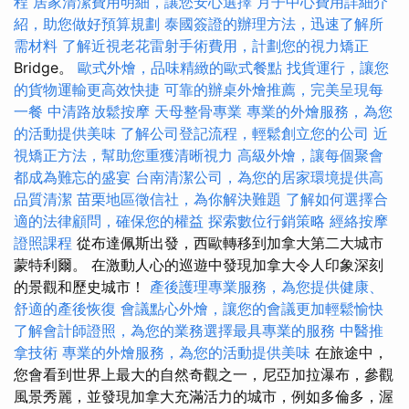
程
居家清潔費用明細，讓您安心選擇
月子中心費用詳細介
紹，助您做好預算規劃
泰國簽證的辦理方法，迅速了解所
需材料
了解近視老花雷射手術費用，計劃您的視力矯正
Bridge。
歐式外燴，品味精緻的歐式餐點
找貨運行，讓您
的貨物運輸更高效快捷
可靠的辦桌外燴推薦，完美呈現每
一餐
中清路放鬆按摩
天母整骨專業
專業的外燴服務，為您
的活動提供美味
了解公司登記流程，輕鬆創立您的公司
近
視矯正方法，幫助您重獲清晰視力
高級外燴，讓每個聚會
都成為難忘的盛宴
台南清潔公司，為您的居家環境提供高
品質清潔
苗栗地區徵信社，為你解決難題
了解如何選擇合
適的法律顧問，確保您的權益
探索數位行銷策略
經絡按摩
證照課程
從布達佩斯出發，西歐轉移到加拿大第二大城市
蒙特利爾。 在激動人心的巡遊中發現加拿大令人印象深刻
的景觀和歷史城市！
產後護理專業服務，為您提供健康、
舒適的產後恢復
會議點心外燴，讓您的會議更加輕鬆愉快
了解會計師證照，為您的業務選擇最具專業的服務
中醫推
拿技術
專業的外燴服務，為您的活動提供美味
在旅途中，
您會看到世界上最大的自然奇觀之一，尼亞加拉瀑布，參觀
風景秀麗，並發現加拿大充滿活力的城市，例如多倫多，渥