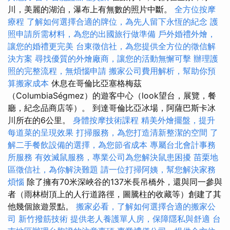
川，美麗的湖泊，瀑布上有無數的照片中斷。
全方位按摩
療程
了解如何選擇合適的牌位，為先人留下永恆的紀念
護
照申請所需材料，為您的出國旅行做準備
戶外婚禮外燴，
讓您的婚禮更完美
台東徵信社，為您提供全方位的徵信解
決方案
尋找優質的外燴廠商，讓您的活動無懈可擊
辦理護
照的完整流程，無煩惱申請
搬家公司費用解析，幫助你預
算搬家成本
休息在哥倫比亞塞格梅茲
（ColumbiaSégmez）的遊客中心（look望台，展覽，餐
廳，紀念品商店等）。 到達哥倫比亞冰場，阿薩巴斯卡冰
川所在的6公里。
身體按摩技術課程
精美外燴擺盤，提升
每道菜的呈現效果
打掃服務，為您打造清新整潔的空間
了
解二手餐飲設備的選擇，為您節省成本
專屬台北會計事務
所服務
有效滅鼠服務，專業公司為您解決鼠患困擾
苗栗地
區徵信社，為你解決難題
請一位打掃阿姨，幫您解決家務
煩惱
除了擁有70米深峽谷的137米長吊橋外，還與同一參與
者（雨林樹頂上的人行道路徑，圖騰柱的收藏等）創建了其
他幾個旅遊景點。
搬家必看，了解如何選擇合適的搬家公
司
新竹撥筋技術
提供老人養護單人房，保障隱私與舒適
台