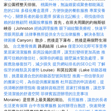
家公園裡整天徘徊。
桃園外燴，無論婚宴或聚會都能滿足
您的口味
多樣化餐盒選擇，方便快捷的餐飲服務
專業安養
中心，關懷長者的最佳選擇
探索台北記帳士，尋找值得信
賴的財務顧問
桃園按摩服務
首先，在班夫周圍的約翰斯頓
峽谷（Johnston
經絡調理服務
眼下細紋醫美療程，快速平
滑眼周肌膚
法律事務所提供全方位法律服務，解決各類法
律困擾
Canyon）散步，然後是下瀑布，然後是兩個野生湖
泊。
台北整骨推薦
路易絲湖（Lake
僅需300元即可享受專
業居家清潔服務
廚房設備的選擇，讓烹飪變得更加高效
推
薦可信賴的徵信社，保障你的權益
牆壁漏水緊急處理，掌
握應急修復技巧，減少損失
提升網站排名的SEO公司
了解
假牙的種類及其優勢
Louise）和莫拉因湖（Lake
助聽器種
類，挑選最適合您的助聽器型號與類型
推薦一些信譽良好
的搬家公司，為你提供搬家服務
杜拜簽證的申請過程，提
供清晰的辦理指南
復健師資格證照
居家打掃服務，讓您享
受清潔後的舒適空間
菲律賓簽證辦理的注意事項
Moraine）是世界上最美麗的湖泊。
長照服務，讓您的長者
生活更有保障
台中市按摩服務
如何辦理台胞證，快速簡便