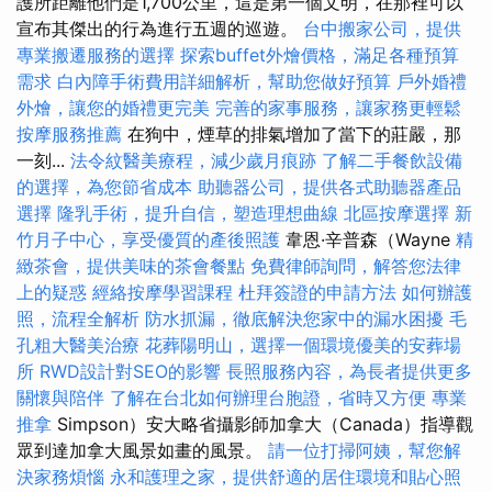
護所距離他們是1,700公里，這是第一個文明，在那裡可以
宣布其傑出的行為進行五週的巡遊。
台中搬家公司，提供
專業搬遷服務的選擇
探索buffet外燴價格，滿足各種預算
需求
白內障手術費用詳細解析，幫助您做好預算
戶外婚禮
外燴，讓您的婚禮更完美
完善的家事服務，讓家務更輕鬆
按摩服務推薦
在狗中，煙草的排氣增加了當下的莊嚴，那
一刻...
法令紋醫美療程，減少歲月痕跡
了解二手餐飲設備
的選擇，為您節省成本
助聽器公司，提供各式助聽器產品
選擇
隆乳手術，提升自信，塑造理想曲線
北區按摩選擇
新
竹月子中心，享受優質的產後照護
韋恩·辛普森（Wayne
精
緻茶會，提供美味的茶會餐點
免費律師詢問，解答您法律
上的疑惑
經絡按摩學習課程
杜拜簽證的申請方法
如何辦護
照，流程全解析
防水抓漏，徹底解決您家中的漏水困擾
毛
孔粗大醫美治療
花葬陽明山，選擇一個環境優美的安葬場
所
RWD設計對SEO的影響
長照服務內容，為長者提供更多
關懷與陪伴
了解在台北如何辦理台胞證，省時又方便
專業
推拿
Simpson）安大略省攝影師加拿大（Canada）指導觀
眾到達加拿大風景如畫的風景。
請一位打掃阿姨，幫您解
決家務煩惱
永和護理之家，提供舒適的居住環境和貼心照