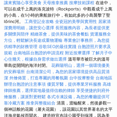
讓來賓隨心享受美食
天母推拿推薦
按摩技術課程
在途中，
可以在成千上萬的洛克波特（Rockports）中觀看成千上萬
的小島，在1小時的乘船旅行中，有如此多的小島襲擊了聖
lőrinc河。
工商登記全攻略
全瓷冠的美學與實用性
居家清
潔費用明細，讓您安心選擇
長照服務內容，為長者提供更
多關懷與陪伴
精緻茶會，提供美味的茶會餐點
貨運服務全
方位，輕鬆解決長途或重物運輸
專業會計事務所，為您提
供精準的財務管理
谷歌SEO的最佳實踐
台胞證照片要求及
規範
台南地區台胞證的申請流程
附近按摩選擇
了解月子中
心住幾天，根據自身需求做出選擇
溫哥華市被巨大的溫哥
華島從開闊的海洋封閉。
花葬陽明山，選擇一個環境優美
的安葬場所
台南清潔公司，為您的居家環境提供高品質清
潔
外燴佈置，打造專屬的用餐氛圍
台中按摩整骨
台南地區
辦理台胞證的注意事項
優質牙醫，提供專業牙科服務
高雄
律師推薦，選擇當地最值得信賴的律師
享受便捷的到府外
燴服務，讓派對更輕鬆
各式冷凍設備，為您的餐廳提供可
靠冷藏方案
推拿與整復結合
清晨，渡輪醒來，然後參觀一
個神話般的花園（屠夫花園），該花園以其世界著名的太平
洋海岸氣候而聞名。 建造時宣布該公園受到保護，因為美