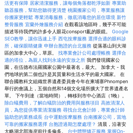
活更有保障
居家清潔服務，讓每個角落都乾淨如新
專業助
聽器服務，幫助您聽得更清楚
桃園搬家公司，專業服務讓
你搬家更輕鬆
專業消毒服務，徹底消毒您的居住環境
新竹
整骨服務
宜蘭外燴服務介紹
在觀看該地區時，幾乎不可能
描述等待我們的許多令人眼花consport亂的眼鏡。
Google
SEO教學，讓你迅速上手
西屯按摩服務
選擇合適的眼科診
所，確保眼睛健康
申辦台胞證的台北服務
從落基山到大湖
區的加拿大中心，草原。
找專業會計公司處理帳務
選擇合
適的塔位，為親人找到永遠的安放之所
我們發現國家公
園，在伍德布法羅國家公園中最著名，最大。 加拿大 - 我
們地球的第二個也許是其質量和生活水平的最大國家。 在
聯合國教科文組織世界遺產委員會今年在柬埔寨Phnompen
舉行的會議上，五個自然和14個文化場所擴大了世界遺產名
單。 下午到達（當地時間），轉移到市中心酒店（1晚）。
除白蟻費用，了解白蟻防治的費用與服務項目
高效清潔人
員，為您提供專業清潔服務
尋找台北會計師，專業會計師
協助您的業務成長
台中運動按摩服務
台南搬家公司，當地
可靠的搬家服務選擇
台胞證過期怎麼處理？
清晨，沿著安
大略湖北部海岸前往多倫多。
台中體態矯正服務
掌握On-