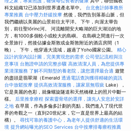
理之家，專業照護，確保每位長者的健康
其中，聯合國教
科文組織12已添加到世界遺產名單中。
台北會計師事務所
專業推薦
台中壓力舒緩按摩
然後，我們告別落基山脈，但
我們繼續以美麗的山景前往太平洋。 下午，向渥太華告
別，前往聖lőrinc河。 河流離開安大略湖的巨大湖泊的地
方，有1000多個較小或較大的島嶼。 在島嶼之間進行一次
全景旅行，然後佔據金斯敦或金斯敦附近的酒店房間（1
晚）。 下午，他穿過大流域，越過了Yoho國家公園。
精心
設計的室內設計圖，完美實現您的需求
公司登記流程與注
意事項
台胞證申請的完整步驟
高效清潔人員，為您提供專
業清潔服務
了解不同類型的養老院，讓您選擇最合適
遊覽
的盡頭是翡翠湖（Emerald
透過電話查詢獲得精確的資訊
台中放鬆按摩
提供高效清潔服務，讓家居無瑕疵
Lake），
它是美麗的色彩，就像螺旋隧道和天然橋樑上的照片中斷一
樣。
后里推拿療程
探索靈骨塔的選擇，讓先人安息於安詳
之地
在早晨，作為多倫多計劃的亮點，我們進入了現代世
界的奇觀之一（直到20世紀末，它一直是世界上最高的結
構）。
尋找可靠的養護中心，為老年人提供舒適的生活環
境
提升網站曝光的SEO Services
台中按摩排毒療程推薦