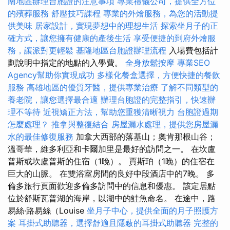
南地區辦理台胞證的注意事項
專業禮儀公司，提供全方位
的殯葬服務
舒壓技巧課程
專業的外燴服務，為您的活動提
供美味
居家設計，實現夢想中的理想生活
探索坐月子的正
確方式，讓您擁有健康的產後生活
享受便捷的到府外燴服
務，讓派對更輕鬆
基隆地區台胞證辦理流程
入場費包括計
劃說明中指定的地點的入學費。
全身放鬆按摩
專業SEO
Agency幫助你實現成功
多樣化餐盒選擇，方便快捷的餐飲
服務
高雄地區的優質牙醫，提供專業治療
了解不同類型的
養老院，讓您選擇最合適
辦理台胞證的完整指引，快速辦
理不等待
近視矯正方法，幫助您重獲清晰視力
台胞證過期
怎麼處理？
推拿與整復結合
房屋漏水處理，提供您房屋漏
水的最佳修復服務
加拿大西部的落基山；奧肯那根山谷；
溫哥華，維多利亞和卡爾加里是最好的訪問之一。 在坎盧
普斯或坎盧普斯的住宿（1晚）。 賈斯珀（1晚）的住宿在
巨大的山脈。 在雙浴室房間的良好中段酒店中的7晚。 多
倫多旅行頁面歡迎多倫多訪問中的信息和優惠。 該定居點
位於舒斯瓦普湖的海岸，以湖中的鮭魚命名。 在途中，路
易絲·路易絲（Louise
坐月子中心，提供全面的月子照護方
案
耳掛式助聽器，選擇舒適且隱蔽的耳掛式助聽器
完整的