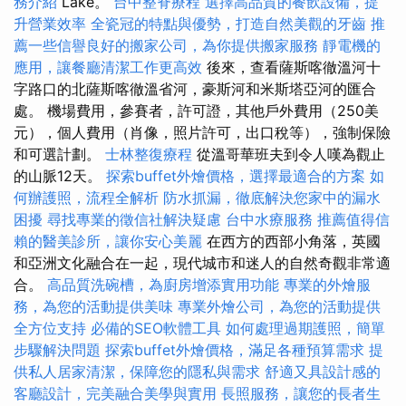
務介紹
Lake。
台中整脊療程
選擇高品質的餐飲設備，提
升營業效率
全瓷冠的特點與優勢，打造自然美觀的牙齒
推
薦一些信譽良好的搬家公司，為你提供搬家服務
靜電機的
應用，讓餐廳清潔工作更高效
後來，查看薩斯喀徹溫河十
字路口的北薩斯喀徹溫省河，豪斯河和米斯塔亞河的匯合
處。 機場費用，參賽者，許可證，其他戶外費用（250美
元），個人費用（肖像，照片許可，出口稅等），強制保險
和可選計劃。
士林整復療程
從溫哥華班夫到令人嘆為觀止
的山脈12天。
探索buffet外燴價格，選擇最適合的方案
如
何辦護照，流程全解析
防水抓漏，徹底解決您家中的漏水
困擾
尋找專業的徵信社解決疑慮
台中水療服務
推薦值得信
賴的醫美診所，讓你安心美麗
在西方的西部小角落，英國
和亞洲文化融合在一起，現代城市和迷人的自然奇觀非常適
合。
高品質洗碗槽，為廚房增添實用功能
專業的外燴服
務，為您的活動提供美味
專業外燴公司，為您的活動提供
全方位支持
必備的SEO軟體工具
如何處理過期護照，簡單
步驟解決問題
探索buffet外燴價格，滿足各種預算需求
提
供私人居家清潔，保障您的隱私與需求
舒適又具設計感的
客廳設計，完美融合美學與實用
長照服務，讓您的長者生