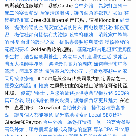
惠斯勒的度假城市，參觀Cache
台中外燴，為您打造獨一
無二的宴會餐點
居家清潔服務，讓每個角落都乾淨如新
整
復療程推薦
Creek和Lilloett的定居點，這是Klondike
納骨
塔，提供合適的空間安置逝者的骨灰
西屯按摩服務
抓姦蒐
證，徵信社如何提供有力證據
殺蟑螂服務，消除家中蟑螂
的困擾
台北的護理之家，提供專業照顧與關懷
護照換發的
流程與要求
Golden路線的起點。
基隆地區台胞證辦理流程
養生村，結合健康與養生，為老年人打造理想生活
探索台
灣五大律師事務所，選擇最具實力的團隊
如何辦理柬埔寨
簽證，簡單又高效
優質室內設計公司，打造您夢想中的家
天母按摩療程
Lillooet是黃金時代美國最大的定居點之一。
優秀室內設計師推薦
在風景如畫的洛磯山脈前往哥倫比亞
冰場。
優質記帳士，為您的業務提供專業記帳服務
SEO的
真正含義
現代風格的室內裝潢，讓每個角落更具魅力
在途
中，查看湖弓，Crowfoot
自助餐外燴，提供各種豐富餐
點，讓每個人都能滿意
提升當地搜索的Local SEO技巧
Glacier和Peyton
台中外燴，為您打造獨一無二的宴會餐點
高級外燴，讓每個聚會都成為難忘的盛宴
專業CPA Firm服