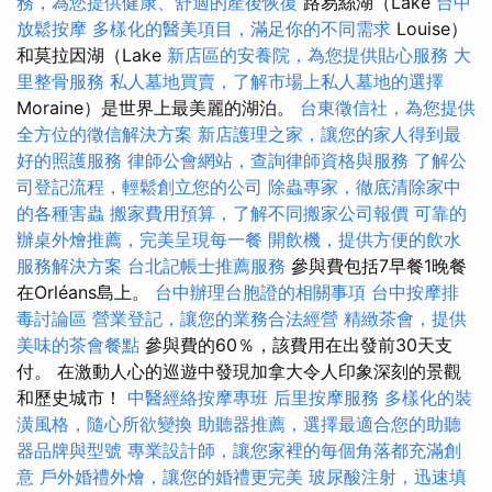
務，為您提供健康、舒適的產後恢復
路易絲湖（Lake
台中
放鬆按摩
多樣化的醫美項目，滿足你的不同需求
Louise）
和莫拉因湖（Lake
新店區的安養院，為您提供貼心服務
大
里整骨服務
私人墓地買賣，了解市場上私人墓地的選擇
Moraine）是世界上最美麗的湖泊。
台東徵信社，為您提供
全方位的徵信解決方案
新店護理之家，讓您的家人得到最
好的照護服務
律師公會網站，查詢律師資格與服務
了解公
司登記流程，輕鬆創立您的公司
除蟲專家，徹底清除家中
的各種害蟲
搬家費用預算，了解不同搬家公司報價
可靠的
辦桌外燴推薦，完美呈現每一餐
開飲機，提供方便的飲水
服務解決方案
台北記帳士推薦服務
參與費包括7早餐1晚餐
在Orléans島上。
台中辦理台胞證的相關事項
台中按摩排
毒討論區
營業登記，讓您的業務合法經營
精緻茶會，提供
美味的茶會餐點
參與費的60％，該費用在出發前30天支
付。 在激動人心的巡遊中發現加拿大令人印象深刻的景觀
和歷史城市！
中醫經絡按摩專班
后里按摩服務
多樣化的裝
潢風格，隨心所欲變換
助聽器推薦，選擇最適合您的助聽
器品牌與型號
專業設計師，讓您家裡的每個角落都充滿創
意
戶外婚禮外燴，讓您的婚禮更完美
玻尿酸注射，迅速填