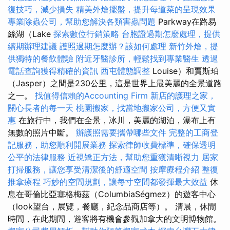
復技巧，減少損失
精美外燴擺盤，提升每道菜的呈現效果
專業除蟲公司，幫助您解決各類害蟲問題
Parkway在路易
絲湖（Lake
探索數位行銷策略
台胞證過期怎麼處理，提供
續期辦理建議
護照過期怎麼辦？該如何處理
新竹外燴，提
供獨特的餐飲體驗
附近牙醫診所，輕鬆找到專業醫生
透過
電話查詢獲得精確的資訊
西屯體態調整
Louise）和賈斯珀
（Jasper）之間是230公里，這是世界上最美麗的全景道路
之一。
找值得信賴的Accounting Firm
新店的護理之家，
關心長者的每一天
桃園搬家，找當地搬家公司，方便又實
惠
在旅行中，我們在全景，冰川，美麗的湖泊，瀑布上有
無數的照片中斷。
辦護照需要攜帶哪些文件
完整的工商登
記服務，助您順利開展業務
探索律師收費標準，確保透明
公平的法律服務
近視矯正方法，幫助您重獲清晰視力
居家
打掃服務，讓您享受清潔後的舒適空間
按摩療程介紹
整復
推拿療程
巧妙的空間規劃，讓每寸空間都發揮最大效益
休
息在哥倫比亞塞格梅茲（ColumbiaSégmez）的遊客中心
（look望台，展覽，餐廳，紀念品商店等）。 清晨，休閒
時間，在此期間，遊客將有機會參觀加拿大的文明博物館。