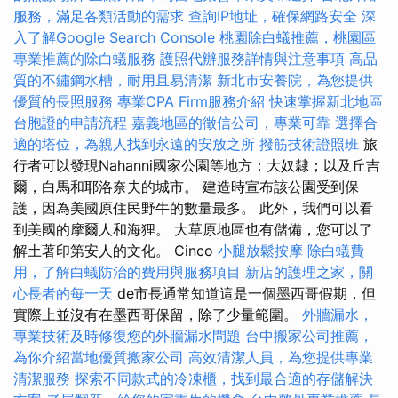
服務，滿足各類活動的需求
查詢IP地址，確保網路安全
深
入了解Google Search Console
桃園除白蟻推薦，桃園區
專業推薦的除白蟻服務
護照代辦服務詳情與注意事項
高品
質的不鏽鋼水槽，耐用且易清潔
新北市安養院，為您提供
優質的長照服務
專業CPA Firm服務介紹
快速掌握新北地區
台胞證的申請流程
嘉義地區的徵信公司，專業可靠
選擇合
適的塔位，為親人找到永遠的安放之所
撥筋技術證照班
旅
行者可以發現Nahanni國家公園等地方；大奴隸；以及丘吉
爾，白馬和耶洛奈夫的城市。 建造時宣布該公園受到保
護，因為美國原住民野牛的數量最多。 此外，我們可以看
到美國的摩爾人和海狸。 大草原地區也有儲備，您可以了
解土著印第安人的文化。 Cinco
小腿放鬆按摩
除白蟻費
用，了解白蟻防治的費用與服務項目
新店的護理之家，關
心長者的每一天
de市長通常知道這是一個墨西哥假期，但
實際上並沒有在墨西哥保留，除了少量範圍。
外牆漏水，
專業技術及時修復您的外牆漏水問題
台中搬家公司推薦，
為你介紹當地優質搬家公司
高效清潔人員，為您提供專業
清潔服務
探索不同款式的冷凍櫃，找到最合適的存儲解決