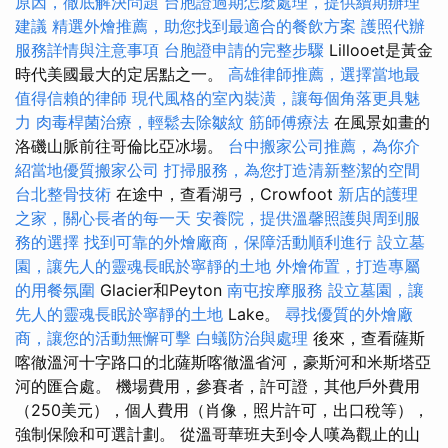
原因，徹底解決問題
台胞證過期怎麼處理，提供續期辦理
建議
精選外燴推薦，助您找到最適合的餐飲方案
護照代辦
服務詳情與注意事項
台胞證申請的完整步驟
Lillooet是黃金
時代美國最大的定居點之一。
高雄律師推薦，選擇當地最
值得信賴的律師
現代風格的室內裝潢，讓每個角落更具魅
力
肉毒桿菌治療，輕鬆去除皺紋
筋師傅療法
在風景如畫的
洛磯山脈前往哥倫比亞冰場。
台中搬家公司推薦，為你介
紹當地優質搬家公司
打掃服務，為您打造清新整潔的空間
台北整骨技術
在途中，查看湖弓，Crowfoot
新店的護理
之家，關心長者的每一天
安養院，提供溫馨照護與周到服
務的選擇
找到可靠的外燴廠商，保障活動順利進行
設立墓
園，讓先人的靈魂長眠於寧靜的土地
外燴佈置，打造專屬
的用餐氛圍
Glacier和Peyton
南屯按摩服務
設立墓園，讓
先人的靈魂長眠於寧靜的土地
Lake。
尋找優質的外燴廠
商，讓您的活動無懈可擊
白蟻防治與處理
後來，查看薩斯
喀徹溫河十字路口的北薩斯喀徹溫省河，豪斯河和米斯塔亞
河的匯合處。 機場費用，參賽者，許可證，其他戶外費用
（250美元），個人費用（肖像，照片許可，出口稅等），
強制保險和可選計劃。 從溫哥華班夫到令人嘆為觀止的山