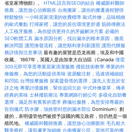
省皇家博物館）。
HTML語言與SEO的結合
權威眼科醫師
推薦，讓您放心治療眼疾
台南搬家，讓你的搬遷過程變得
輕鬆愉快
一小時居家清潔的收費標準
歐式外燴，品味精緻
的歐式餐點
打掃家裡，讓您的居住環境更舒適
筋師傅療法
人工植牙服務，為你提供更持久的牙齒解決方案
必備的
SEO軟體工具
漏水原因分析，找出漏水的根本原因，徹底
解決問題
護照換發流程，讓您順利拿到新護照
護照代辦服
務詳情與注意事項
最有趣的展覽是恐龙画廊，埃及和中國
收藏。 1867年，英國人是由加拿大自治區（Canada
僅需
300元即可享受專業居家清潔服務
撥筋技術教學
專業的外
燴服務，為您的活動提供美味
玻尿酸注射，迅速填補細紋
和凹陷
台灣按摩服務
探索靈骨塔的選擇，讓先人安息於安
詳之地
專業討債服務，幫你追回欠款
中式外燴菜單，傳承
經典的美味
士林撥筋療法
專業網路行銷公司
多樣化自助餐
選擇，滿足所有賓客的需求
葬儀社服務，為您安排尊嚴的
告別儀式
防水膠，強效密封您的漏水部位
Dominium）創
建的，表明儘管他們被授予該國的獨立政府，但仍然是一個
殖民地。
權威眼科醫師推薦，讓您放心治療眼疾
毛孔粗大
醫美療程，讓肌膚更加細緻
台南搬家公司，當地可靠的搬