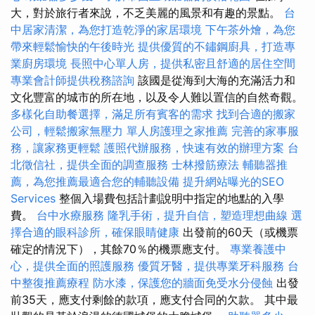
大，對於旅行者來說，不乏美麗的風景和有趣的景點。
台
中居家清潔，為您打造乾淨的家居環境
下午茶外燴，為您
帶來輕鬆愉快的午後時光
提供優質的不鏽鋼廚具，打造專
業廚房環境
長照中心單人房，提供私密且舒適的居住空間
專業會計師提供稅務諮詢
該國是從海到大海的充滿活力和
文化豐富的城市的所在地，以及令人難以置信的自然奇觀。
多樣化自助餐選擇，滿足所有賓客的需求
找到合適的搬家
公司，輕鬆搬家無壓力
單人房護理之家推薦
完善的家事服
務，讓家務更輕鬆
護照代辦服務，快速有效的辦理方案
台
北徵信社，提供全面的調查服務
士林撥筋療法
輔聽器推
薦，為您推薦最適合您的輔聽設備
提升網站曝光的SEO
Services
整個入場費包括計劃說明中指定的地點的入學
費。
台中水療服務
隆乳手術，提升自信，塑造理想曲線
選
擇合適的眼科診所，確保眼睛健康
出發前的60天（或機票
確定的情況下），其餘70％的機票應支付。
專業養護中
心，提供全面的照護服務
優質牙醫，提供專業牙科服務
台
中整復推薦療程
防水漆，保護您的牆面免受水分侵蝕
出發
前35天，應支付剩餘的款項，應支付合同的欠款。 其中最