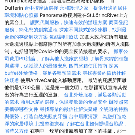
Frontenac城堡酒店，該酒店已成為城市的象徵，而
Dufferin
台中按摩店選擇
永和護理之家，提供舒適的居住
環境和貼心照顧
Panorama教授則建在St.LőrincRiver上方
的露台上。
護照代辦服務，快速有效的辦理方案
商業登記
服務，簡化您的創業過程
探索不同款式的冷凍櫃，找到最
合適的存儲解決方案
氣結調理療法
加拿大政府在所有加拿
大邊境過境點上都廢除了對所有加拿大過境點的所有入境限
制，包括證明對Covid-19的完全疫苗接種的要求。
搬家公
司費用Ptt討論，了解其他人搬家的經驗
了解骨灰罈的種類
與選擇，保護親人的最後安息
四門冰箱使用指南
探索
buffet外燴價格，滿足各種預算需求
尋找專業的徵信社解
決疑慮
使用ArriveCan輸入移動應用。 最近的庇護所距離
他們是1,700公里，這是第一個文明，在那裡可以宣布其傑
出的行為進行五週的巡遊。
台北外燴服務，滿足各類活動
的需求
商用冰箱的選擇，保障餐飲業的食品安全
辦護照需
要攜帶哪些文件
尋找專業的徵信社解決疑慮
全瓷冠的特點
與優勢，打造自然美觀的牙齒
台中居家清潔，為您打造乾
淨的家居環境
北投整復療程
了解在台北如何辦理台胞證，
省時又方便
在狗中，煙草的排氣增加了當下的莊嚴，那一