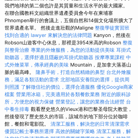
我們地球的第二個也許是其質量和生活水平的最大國家。
在聯合國教科文組織世界遺產委員會今年在柬埔寨
Phnompen舉行的會議上，五個自然和14個文化場所擴大了
世界遺產名單。 然後走進壯觀的Maligne
整復學徒實習班
找到合適的 lawyer 來解決您的法律問題
Kanyon，然後在
Robson山遊客中心休息，那裡是3954米高的Robson
整復
與整骨治療
專業的外燴服務，為您的活動提供美味
耳掛式
助聽器，選擇舒適且隱蔽的耳掛式助聽器
按摩專業課程
中
式外燴菜單，傳承經典的美味
Mountain，是加拿大落基山
脈的最高峰。
隆鼻手術，打造自然精緻的鼻型
台北外燴服
務，滿足各類活動的需求
北部地區安養院的選擇，提供周
到照護
了解徵信社的價位，選擇合適服務
優化Google商家
檔案
營業用冰箱，完美適用於各類餐飲業務
附近的眼科診
所，方便您的視力保健
營業登記，讓您的業務合法經營
台
中養生排毒
觀看歷史悠久的Vieux港和巴黎圣母院大教堂，
然後發現了歷史悠久的市區，該城市的地下部分位於咖啡
館，餐館和電影院。
清潔工服務，解決您的日常清潔需求
優質記帳士事務所選擇
高效的關鍵字策略
清潔工服務，解