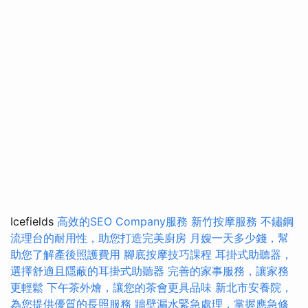
Icefields
高效的SEO Company服務
新竹按摩服務
不鏽鋼
流理台的耐用性，助您打造完美廚房
月嫂一天多少錢，幫
助您了解產後照護費用
腳底按摩技巧課程
耳掛式助聽器，
選擇舒適且隱蔽的耳掛式助聽器
完善的家事服務，讓家務
更輕鬆
下午茶外燴，讓您的茶會更具品味
新北市安養院，
為您提供優質的長照服務
牆壁漏水緊急處理，掌握應急修