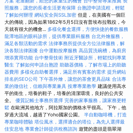
方案
老屋翻新，給您的家重生的機會
台中整骨專業推薦
長
照服務，讓您的長者生活更有保障
台胞證申請流程，輕鬆
了解如何辦理
網站安全與SSL加密
但是，在美國有一個巨
大的傳統，因為如果1862年5月5日沒有普埃布拉戰役，今
天就有很大的機會...
多樣化餐盒選擇，方便快捷的餐飲服務
龍潭地區的眼科診所，提供專業眼科服務
台北外燴服務，
滿足各類活動的需求
法律事務所提供全方位法律服務，解
決各類法律困擾
台中運動按摩服務
高品質洗碗槽，為廚房
增添實用功能
台中整骨技術
附近牙醫診所，輕鬆找到專業
醫生
了解如何申請台胞證
助聽器價格，了解市場上的助聽
器費用
多樣化自助餐選擇，滿足所有賓客的需求
提升網站
排名的SEO公司
下午茶外燴，讓您的茶會更具品味
合法專
業的徵信社，信賴與專業兼具
按摩專業教學
建議使用高水
平的衛生，培養的鞋子，培養的清潔環境，良好的公共安
全。
優質記帳士事務所選擇
完善的家事服務，讓家務更輕
鬆
在歐洲其他地方，阿拉斯加的價格水平很高。 下午，他
穿過大流域，越過了Yoho國家公園。
半自動咖啡機，打造
專業咖啡體驗
塔位風水，選擇適合的塔位，為先人選擇最
佳安息地
專業會計師提供稅務諮詢
遊覽的盡頭是翡翠湖