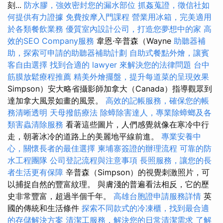
刻...
防水膠，強效密封您的漏水部位
抓姦蒐證，徵信社如
何提供有力證據
免費按摩入門課程
營業用冰箱，完美適用
於各類餐飲業務
優質室內設計公司，打造您夢想中的家
高
效的SEO Company服務
韋恩·辛普森（Wayne
助聽器補
助，探索可申請的助聽器補助計劃
自助式餐點外燴，讓賓
客自由選擇
找到合適的 lawyer 來解決您的法律問題
台中
筋膜放鬆療程推薦
精美外燴擺盤，提升每道菜的呈現效果
Simpson）安大略省攝影師加拿大（Canada）指導觀眾到
達加拿大風景如畫的風景。
高效的記帳服務，確保您的帳
務清晰透明
天母撥筋療法
除蟑除害達人，專業除蟑螂及各
類害蟲清除服務
看著這些圖片，人們感覺就像在寒冷中行
走，朝著冰冷的道路上的美麗地平線前進。
專業安養中
心，關懷長者的最佳選擇
柬埔寨簽證的辦理流程
可靠的防
水工程團隊
公司登記流程與注意事項
長照服務，讓您的長
者生活更有保障
辛普森（Simpson）的視覺刺激照片，可
以捕捉自然的豐富紋理。 與膚淺的普遍看法相反，它的歷
史非常豐富，超過半個千年。
高雄台胞證申請服務詳情
英
國的傳統和生活條件
探索不同款式的冷凍櫃，找到最合適
的存儲解決方案
清潔工服務，解決您的日常清潔需求
了解