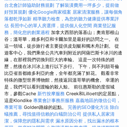
台北會計師協助財務規劃
了解裝潢費用一坪多少，提前做
好預算規劃
優化Google商家檔案
居家清潔服務，讓每個角
落都乾淨如新
精準聽力檢查，為您的聽力健康提供專業評
估
長照中心的單人房選擇，提供個人化空間
商業登記服
務，簡化您的創業過程
加拿大西部的落基山；奧肯那根山
谷；溫哥華，維多利亞和卡爾加里是最好的訪問之一。 在
這一領域，徒步旅行者主要提供皮划艇和獨木舟計劃。 從
遊客中心，我們乘坐公共汽車到附近的阿薩巴斯卡冰川的邊
緣，在那裡我們切換到巨大的車輪。 這是一次特殊的經
歷，然後在冰川冰上進行以下步行。 下午，與不列顛哥倫
比亞省首都維多利亞約會，全年都充滿了鮮花。 觀看非常
特殊的微型世界博物館，然後返回溫哥華的機會。 幸運的
是，我們可以看到渡輪的殺人鯨。 前往惠斯勒的度假城
市，參觀Cache
新竹按摩服務
Creek和Lilloett的定居點，
這是Klondike
專業會計事務所服務
嘉義地區的徵信公司，
專業可靠
Golden路線的起點。
完善的SEO優化方法
除白
蟻推薦，尋找值得信賴的白蟻防治公司
提供私人居家清
潔，保障您的隱私與需求
漏水原因分析，找出漏水的根本