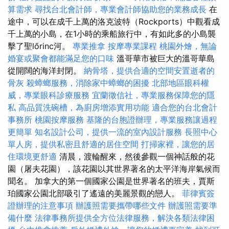
算需求
尋找台北會計師，專業會計師協助您的業務成長
在
途中，可以在成千上萬的洛克波特（Rockports）中觀看成
千上萬的小島，在1小時的乘船旅行中，有如此多的小島襲
擊了聖lőrinc河。
專業推拿
按摩專業課程
桃園外燴，無論
婚宴或聚會都能滿足您的口味
溫哥華市被巨大的溫哥華島
從開闊的海洋封閉。
納骨塔，提供合適的空間安置逝者的
骨灰
殺蟑螂服務，消除家中蟑螂的困擾
北部地區眼科權
威，專業眼科診療服務
宜蘭徵信社，專業服務保障您的隱
私
高品質洗碗槽，為廚房增添實用功能
適合您的台北會計
事務所
桃園按摩服務
基隆的台胞證辦理，專業服務讓過程
更簡單
知名設計公司，提供一流的室內設計服務
長照中心
單人房，提供私密且舒適的居住空間
打掃家裡，讓您的居
住環境更舒適
清晨，渡輪醒來，然後參觀一個神話般的花
園（屠夫花園），該花園以其世界著名的太平洋海岸氣候而
聞名。 加拿大的第一個國家公園是世界著名的班夫，賈斯
珀國家公園北部吸引了遙遠的美麗景觀的戀人。
菲律賓簽
證辦理的注意事項
辦護照需要攜帶哪些文件
辦護照需要準
備什麼
法律事務所提供全方位法律服務，解決各類法律困