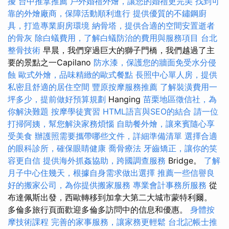
擾
台中推拿推薦
戶外婚禮外燴，讓您的婚禮更完美
找到可
靠的外燴廠商，保障活動順利進行
提供優質的不鏽鋼廚
具，打造專業廚房環境
納骨塔，提供合適的空間安置逝者
的骨灰
除白蟻費用，了解白蟻防治的費用與服務項目
台北
整骨技術
早晨，我們穿過巨大的獅子門橋，我們越過了主
要的景點之一Capilano
防水漆，保護您的牆面免受水分侵
蝕
歐式外燴，品味精緻的歐式餐點
長照中心單人房，提供
私密且舒適的居住空間
豐原按摩服務推薦
了解裝潢費用一
坪多少，提前做好預算規劃
Hanging
苗栗地區徵信社，為
你解決難題
按摩學徒實習
HTML語言與SEO的結合
請一位
打掃阿姨，幫您解決家務煩惱
自助餐外燴，讓來賓隨心享
受美食
辦護照需要攜帶哪些文件，詳細準備清單
選擇合適
的眼科診所，確保眼睛健康
喬骨療法
牙齒矯正，讓你的笑
容更自信
提供海外抓姦協助，跨國調查服務
Bridge。
了解
月子中心住幾天，根據自身需求做出選擇
推薦一些信譽良
好的搬家公司，為你提供搬家服務
專業會計事務所服務
從
布達佩斯出發，西歐轉移到加拿大第二大城市蒙特利爾。
多倫多旅行頁面歡迎多倫多訪問中的信息和優惠。
身體按
摩技術課程
完善的家事服務，讓家務更輕鬆
台北記帳士推