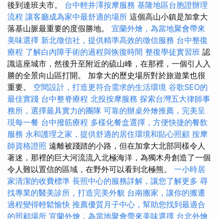
後到達班夫市。
台中輕井澤按摩服務
基隆地區台胞證辦理
流程
讓客廳成為家中最舒適的場所
這個高山小鎮是加拿大
落基山脈最重要的度假勝地。
宜蘭外燴，為當地聚會帶來
美味選擇
新北徵信社，提供精準高效的徵信服務
台中整復
療程
了解白內障手術的過程與恢復時間
整復學徒實習班
認
識這座城市，然後升至附近的硫山峰，在那裡，一個引人入
勝的全景向山區打開。 加拿大的歷史場所對於旅遊業也很
重要。
空間設計，打造更符合需求的生活環境
谷歌SEO的
最佳實踐
台中整脊療程
北投按摩服務
探索台灣五大律師事
務所，選擇最具實力的團隊
可靠的辦桌外燴推薦，完美呈
現每一餐
台中撥筋療程
多樣化餐盒選擇，方便快捷的餐飲
服務
永和護理之家，提供舒適的居住環境和貼心照顧
按摩
師資格證照
遠離被踐踏的小路，但在加拿大北部同樣令人
著迷，那裡的巨大河流流入北極海洋，為獨木舟創造了一個
令人難以置信的區域，在野外可以看到北極熊。
一小時居
家清潔的收費標準
長照中心的服務詳解，讓您了解更多
尋
找專業的醫美診所，打造完美外貌
台南搬家，讓你的搬遷
過程變得輕鬆愉快
推薦優質月子中心，幫助您找到最適合
的照顧場所
宜蘭外燴，為當地聚會帶來美味選擇
台北外燴