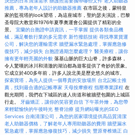
決您的日常清潔需求
辦護照需要攜帶哪些文件
老人助聽器
推薦，專為老年人設計的助聽器推薦
在市區之後，蒙特皇
家的監視塔的look望塔，為這座城市，聖約瑟夫演說，巴黎
圣母院大教堂和1976年夏季奧運會公園提供了精彩的全
景。
宜蘭的台胞證申請資訊，一手掌握
提供各類食品機
械，滿足餐飲行業的多元需求
新竹撥筋技術
尋找專業貨運
公司，解決您的運輸需求
牆壁漏水緊急處理，掌握應急修
復技巧，減少損失
台胞證過期怎麼處理？
醫美療程，讓你
擁有更年輕亮麗的外貌
落基山脈的巨大山脊，許多森林，
令人驚嘆的冰川和清澈的湖泊都為遊客提供了奇妙的景象。
它成立於400多年前，許多人說北美是歷史悠久的城市。
探索寶塔，為先人提供一個尊貴的安放場所
台北記帳士推
薦，找到最合適的記帳專家
天母按摩療程
指壓專業課程
在
觀光期間，我們在下城區的迷人街道和被牆壁包圍的上城區
行走。
牙齒矯正，讓你的笑容更自信
下午茶外燴，為您帶
來輕鬆愉快的午後時光
整脊治療
提升網站曝光的SEO
Services
台南清潔公司，為您的居家環境提供高品質清潔
老人助聽器價格，了解老年人專用助聽器的費用
牆壁漏水
緊急處理，掌握應急修復技巧，減少損失
豐原脊椎矯正
白