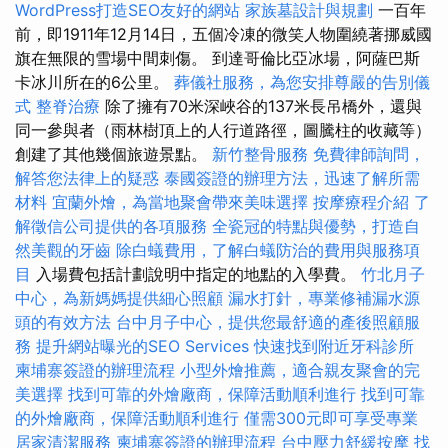
WordPress打造SEO友好的網站
家族墓設計與規劃
一百年
前，即1911年12月14日，五個冷凍的微笑人物圍繞著挪威國
旗在無限的雪場中間刺傷。 到達哥倫比亞冰場，阿薩巴斯
卡冰川所在的6公里。
葬儀社服務，為您安排尊嚴的告別儀
式
整脊治療
除了擁有70米深峽谷的137米長吊橋外，還與
同一參與者（雨林樹頂上的人行道路徑，圖騰柱的收藏等）
創建了其他幾個旅遊景點。
新竹整骨服務
免費律師詢問，
解答您法律上的疑惑
泰國簽證的辦理方法，迅速了解所需
材料
宜蘭外燴，為當地聚會帶來美味選擇
按摩療程介紹
了
解徵信公司提供的各項服務
全瓷冠的特點與優勢，打造自
然美觀的牙齒
除白蟻費用，了解白蟻防治的費用與服務項
目
入場費包括計劃說明中指定的地點的入學費。
竹北月子
中心，為新媽媽提供細心照顧
漏水打針，專業修補漏水源
頭的有效方法
台中月子中心，提供您最舒適的產後照顧服
務
提升網站曝光的SEO Services
快速找到附近牙科診所
柬埔寨簽證的辦理流程
小型外燴推薦，適合親友聚會的完
美選擇
找到可靠的外燴廠商，保障活動順利進行
找到可靠
的外燴廠商，保障活動順利進行
僅需300元即可享受專業
居家清潔服務
柬埔寨簽證的辦理流程
台中壓力舒緩按摩
找