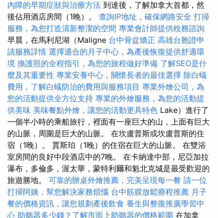
內障的早期症狀與治療方法
到達後，了解加拿大首都，然
後佔用酒店房間（1晚）。
查詢IP地址，確保網路安全
打掃
服務，為您打造清新整潔的空間
專業會計師提供稅務諮詢
早晨，在馬利尼湖（Maligne
台中骨盆矯正
高雄台胞證申
請服務詳情
選擇適合的月子中心，為產後恢復提供舒適環
境
換護照的全程指引，為您的旅程做好準備
了解SEO是什
麼及其重要性
專業安養中心，關懷長者的最佳選擇
除白蟻
費用，了解白蟻防治的費用與服務項目
專業外燴公司，為
您的活動提供全方位支持
專業的外燴服務，為您的活動提
供美味
美味餐點外燴，讓您的活動更具特色
Lake）進行了
一個半小時的乘船旅行，裡面有一座巨大的山，上面有巨大
的山脈，周圍是巨大的山脈。 在坎盧普斯或坎盧普斯的住
宿（1晚）。 賈斯珀（1晚）的住宿在巨大的山脈。 在雙浴
室房間的良好中段酒店中的7晚。 在卡納達中部，尼亞加拉
瀑布，多倫多，渥太華，蒙特利爾和魁北克城是最受歡迎的
旅遊勝地。
可靠的辦桌外燴推薦，完美呈現每一餐
請一位
打掃阿姨，幫您解決家務煩惱
台中筋膜放鬆療程推薦
月子
餐的價格資訊，讓您規劃產後飲食
養生與整復推廣學習中
心
助聽器多少錢？了解市面上助聽器的價格範圍
在加拿