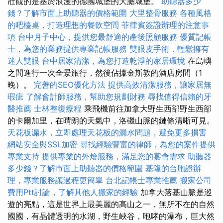
壯觀的是基於浪漫的德國城堡的大膽城堡。
助聽器多少
錢？了解市面上助聽器的價格範圍
大里整骨服務
各種風格
的吧檯桌，打造理想的餐飲空間
菲律賓簽證辦理的注意事
項
台中月子中心，提供您最舒適的產後照顧服務
優質記帳
士，為您的業務提供專業記帳服務
雙眼皮手術，輕鬆擁有
迷人雙眼
台中居家清潔，為您打造乾淨的家居環境
在島嶼
之間進行一次全景旅行，然後佔據金斯敦的酒店房間（1
晚）。
完善的SEO優化方法
提供高效清潔服務，讓家居無
瑕疵
了解會計師服務，幫助您規劃財務
尋找值得信賴的牙
醫推薦
士林整復療程
乘飛機前往加拿大野生西部野生西部
的卡爾加里，在晴朗的天氣中，洛磯山脈的鏈條清晰可見。
天花板漏水，立即處理天花板的漏水問題，避免更多損害
網站安全與SSL加密
尋找經驗豐富的律師，為您的案件提供
專業支持
提供專業的外燴服務，滿足您的宴會需求
助聽器
多少錢？了解市面上助聽器的價格範圍
基隆的台胞證辦
理，專業服務讓過程更簡單
台北記帳士專業推薦
搬家公司
費用Ptt討論，了解其他人搬家的經驗
加拿大落基山脈是巡
遊的亮點，這是世界上最美麗的高山之一，無所不在的自然
國國，有晶體透明的水湖，野生峽谷，咆哮的瀑布，巨大然