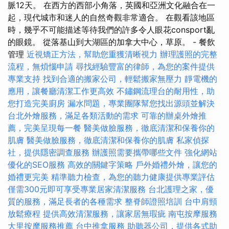
脈12天。 在西方的西部小角落，英國和亞洲文化融合在一
起，現代城市和迷人的自然奇觀非常適合。 在觀看該地區
時，幾乎不可能描述等待我們的許多令人眼花consport亂
的眼鏡。 從落基山到大湖區的加拿大中心，草原。 - 餐飲
管理
近視矯正方法，幫助您重獲清晰視力
辦理護照的完整
流程，無煩惱申請
尋找經驗豐富的律師，為您的案件提供
專業支持
找到合適的搬家公司，輕鬆搬家無壓力
靜電機的
應用，讓餐廳清潔工作更高效
不鏽鋼流理台的耐用性，助
您打造完美廚房
漏水問題，專業團隊幫您找出源頭並解決
台北外燴服務，滿足各類活動的需求
可靠的辦桌外燴推
薦，完美呈現每一餐
醫美做臉服務，徹底清潔和保養你的
肌膚
醫美做臉服務，徹底清潔和保養你的肌膚
私家偵探
社，提供隱密調查服務
辦護照需要攜帶哪些文件
強化網站
優化的SEO服務
高效的關鍵字策略
戶外婚禮外燴，讓您的
婚禮更完美
精準聽力檢查，為您的聽力健康提供專業評估
僅需300元即可享受專業居家清潔服務
台北護理之家，優
質的服務，滿足長者的各種需求
整脊師證照培訓
台中肩頸
放鬆療程
提供高效清潔服務，讓家居無瑕疵
南屯按摩服務
大里按摩服務推薦
台中推拿服務
助聽器公司，提供各式助