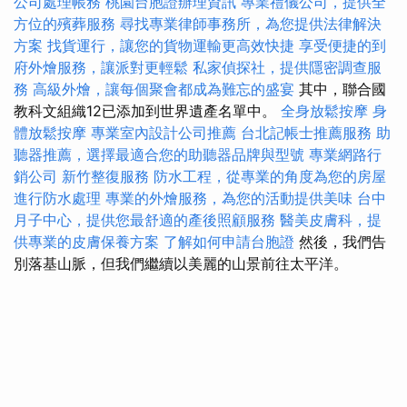
公司處理帳務
桃園台胞證辦理資訊
專業禮儀公司，提供全
方位的殯葬服務
尋找專業律師事務所，為您提供法律解決
方案
找貨運行，讓您的貨物運輸更高效快捷
享受便捷的到
府外燴服務，讓派對更輕鬆
私家偵探社，提供隱密調查服
務
高級外燴，讓每個聚會都成為難忘的盛宴
其中，聯合國
教科文組織12已添加到世界遺產名單中。
全身放鬆按摩
身
體放鬆按摩
專業室內設計公司推薦
台北記帳士推薦服務
助
聽器推薦，選擇最適合您的助聽器品牌與型號
專業網路行
銷公司
新竹整復服務
防水工程，從專業的角度為您的房屋
進行防水處理
專業的外燴服務，為您的活動提供美味
台中
月子中心，提供您最舒適的產後照顧服務
醫美皮膚科，提
供專業的皮膚保養方案
了解如何申請台胞證
然後，我們告
別落基山脈，但我們繼續以美麗的山景前往太平洋。