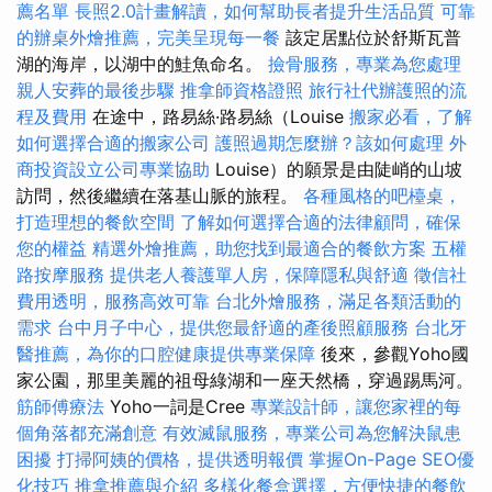
薦名單
長照2.0計畫解讀，如何幫助長者提升生活品質
可靠
的辦桌外燴推薦，完美呈現每一餐
該定居點位於舒斯瓦普
湖的海岸，以湖中的鮭魚命名。
撿骨服務，專業為您處理
親人安葬的最後步驟
推拿師資格證照
旅行社代辦護照的流
程及費用
在途中，路易絲·路易絲（Louise
搬家必看，了解
如何選擇合適的搬家公司
護照過期怎麼辦？該如何處理
外
商投資設立公司專業協助
Louise）的願景是由陡峭的山坡
訪問，然後繼續在落基山脈的旅程。
各種風格的吧檯桌，
打造理想的餐飲空間
了解如何選擇合適的法律顧問，確保
您的權益
精選外燴推薦，助您找到最適合的餐飲方案
五權
路按摩服務
提供老人養護單人房，保障隱私與舒適
徵信社
費用透明，服務高效可靠
台北外燴服務，滿足各類活動的
需求
台中月子中心，提供您最舒適的產後照顧服務
台北牙
醫推薦，為你的口腔健康提供專業保障
後來，參觀Yoho國
家公園，那里美麗的祖母綠湖和一座天然橋，穿過踢馬河。
筋師傅療法
Yoho一詞是Cree
專業設計師，讓您家裡的每
個角落都充滿創意
有效滅鼠服務，專業公司為您解決鼠患
困擾
打掃阿姨的價格，提供透明報價
掌握On-Page SEO優
化技巧
推拿推薦與介紹
多樣化餐盒選擇，方便快捷的餐飲