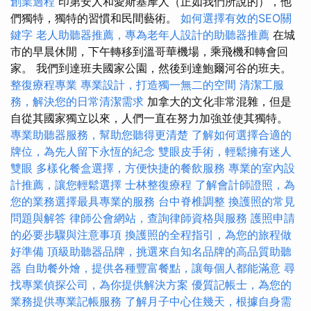
創業過程
印第安人和愛斯基摩人（正如我們所說的），他
們獨特，獨特的習慣和民間藝術。
如何選擇有效的SEO關
鍵字
老人助聽器推薦，專為老年人設計的助聽器推薦
在城
市的早晨休閒，下午轉移到溫哥華機場，乘飛機和轉會回
家。 我們到達班夫國家公園，然後到達鮑爾河谷的班夫。
整復療程專業
專業設計，打造獨一無二的空間
清潔工服
務，解決您的日常清潔需求
加拿大的文化非常混雜，但是
自從其國家獨立以來，人們一直在努力加強並使其獨特。
專業助聽器服務，幫助您聽得更清楚
了解如何選擇合適的
牌位，為先人留下永恆的紀念
雙眼皮手術，輕鬆擁有迷人
雙眼
多樣化餐盒選擇，方便快捷的餐飲服務
專業的室內設
計推薦，讓您輕鬆選擇
士林整復療程
了解會計師證照，為
您的業務選擇最具專業的服務
台中脊椎調整
換護照的常見
問題與解答
律師公會網站，查詢律師資格與服務
護照申請
的必要步驟與注意事項
換護照的全程指引，為您的旅程做
好準備
頂級助聽器品牌，挑選來自知名品牌的高品質助聽
器
自助餐外燴，提供各種豐富餐點，讓每個人都能滿意
尋
找專業偵探公司，為你提供解決方案
優質記帳士，為您的
業務提供專業記帳服務
了解月子中心住幾天，根據自身需