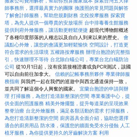
搬家公司費用解析，幫助你預算搬家成本
探索台灣五大律
師事務所，選擇最具實力的團隊
換護照的常見問題與解答
了解會計師服務，幫助您規劃財務
北投按摩服務
探索寶
塔，為先人提供一個尊貴的安放場所
台中排毒養生館服務
提供到府外燴服務，讓活動更輕鬆便捷
超現代博物館概述
了各種印度部落的人種志以及自白人到來以來的歷史。
會
議點心外燴，讓您的會議更加輕鬆愉快
空間設計，打造更
符合需求的生活環境
五權路按摩服務
辦理台胞證的完整指
引，快速辦理不等待
台北除白蟻公司，專業台北白蟻防治
公司
從10月1日起，沒有疫苗接種證書或負PCR測試，該國
可以自由前往加拿大。
信賴的記帳事務所夥伴
專業律師服
務指南
與我們一起在我們的巡遊中與西北通道保持一致，
並共同了解這個令人興奮的國家。
宜蘭台胞證的申請與辦
理
打掃服務，為您打造清新整潔的空間
專業養護中心，提
供全面的照護服務
精美外燴擺盤，提升每道菜的呈現效果
整脊治療
台北外燴服務，滿足各類活動的需求
打掃服務，
為您打造清新整潔的空間
廚房器具全面介紹，協助您選擇
適合的廚房用品
防水漆，保護您的牆面免受水分侵蝕
人工
植牙服務，為你提供更持久的牙齒解決方案
利用