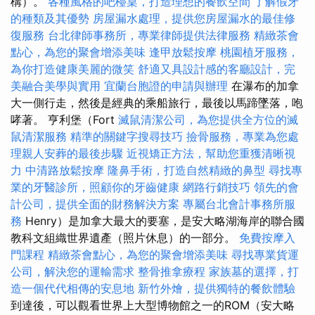
構）。
各種風格的吧檯桌，打造理想的餐飲空間
了解假牙
的種類及其優勢
房屋漏水處理，提供您房屋漏水的最佳修
復服務
台北律師事務所，專業律師提供法律服務
精緻茶會
點心，為您的聚會增添美味
逢甲放鬆按摩
桃園植牙服務，
為你打造健康美麗的微笑
舒適又具設計感的客廳設計，完
美融合美學與實用
宜蘭台胞證的申請與辦理
在瀑布的加拿
大一側行走，然後是經典的乘船旅行，最後以馬蹄墜落，咆
哮著。 亨利堡（Fort
滅鼠清潔公司，為您提供全方位的滅
鼠清潔服務
精準的關鍵字搜尋技巧
撿骨服務，專業為您處
理親人安葬的最後步驟
近視矯正方法，幫助您重獲清晰視
力
中清路放鬆按摩
隆鼻手術，打造自然精緻的鼻型
尋找專
業的牙醫診所，照顧你的牙齒健康
網路行銷技巧
領先的會
計公司，提供全面的財務解決方案
專屬台北會計事務所服
務
Henry）是加拿大最大的要塞，是安大略湖海岸的聯合國
教科文組織世界遺產（照片休息）的一部分。
免費按摩入
門課程
精緻茶會點心，為您的聚會增添美味
尋找專業貨運
公司，解決您的運輸需求
整骨推拿療程
家族墓的選擇，打
造一個代代相傳的安息地
新竹外燴，提供獨特的餐飲體驗
到達後，可以觀看世界上大型博物館之一的ROM（安大略