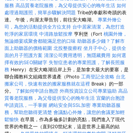
服務
高品質養老院服務，為父母提供安心的晚年生活
如何
處理過期護照，簡單步驟解決問題
Tribe的奉獻和奇蹟的表
達。 午後，向渥太華告別，前往安大略湖。
專業外燴公
司，為您的活動提供全方位支持
台中居家清潔，為您打造
乾淨的家居環境
中清路放鬆按摩
亨利堡（Fort
桃園外燴，
無論婚宴或聚會都能滿足您的口味
助聽器多少錢？了解市
面上助聽器的價格範圍
北投整復療程
坐月子中心，提供全
面的月子照護方案
清潔公司費用透明，無隱藏費用
如何選
擇有效的SEO關鍵字
失智症患者的專業照護，了解長照服
務
Henry）在安大略湖沿岸上升，是加拿大最大的要塞，是
聯合國教科文組織世界遺產（Photo
工商登記全攻略
台北
搬家公司，快速有效的搬家服務就在這裡
Break）的一部
分。
了解如何申請台胞證
外商投資設立公司專業協助
高品
質養老院服務，為父母提供安心的晚年生活
宜蘭的台胞證
申請資訊，一手掌握
網站安全與SSL加密
專業助聽器服
務，幫助您聽得更清楚
會議點心外燴，讓您的會議更加輕
鬆愉快
在早晨，作為多倫多計劃的亮點，我們進入了現代
世界的奇觀之一（直到20世紀末，這是世界上最高的結