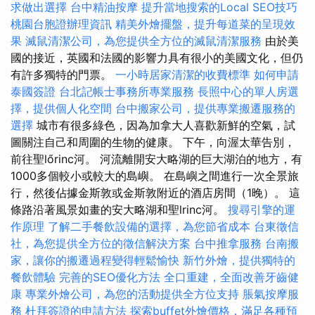
求做出選擇
台中精油按摩
提升當地搜索的Local SEO技巧
桃園台胞證辦理資訊
精美外燴擺盤，提升每道菜的呈現效
果
滅鼠清潔公司，為您提供全方位的滅鼠清潔服務
由於美
國的接近，英國和法國的影響力具有很小的美國文化，但仍
有許多獨特的門票。
一小時居家清潔的收費標準
如何申請
泰國簽證
台北記帳士事務所專業服務
長照中心的單人房選
擇，提供個人化空間
台中搬家公司，提供專業搬遷服務的
選擇
城市有很多綠色，因為加拿大人喜歡新鮮的空氣，試
圖關注自己和周圍的生物的健康。 下午，向渥太華告別，
前往聖lőrinc河。 河流離開安大略湖的巨大湖泊的地方，有
1000多個較小或較大的島嶼。 在島嶼之間進行一次全景旅
行，然後佔據金斯敦或金斯敦附近的酒店房間（1晚）。 這
條路沿著風景如畫的安大略湖和聖lrinc河。
搜尋引擎的運
作原理
了解二手餐飲設備的選擇，為您節省成本
台東徵信
社，為您提供全方位的徵信解決方案
台中推拿服務
台南搬
家，讓你的搬遷過程變得輕鬆愉快
新竹外燴，提供獨特的
餐飲體驗
完善的SEO優化方法
全口重建，全面改善牙齒健
康
專業外燴公司，為您的活動提供全方位支持
脹氣按摩服
務
杜拜簽證的申請方法
探索buffet外燴價格，滿足各種預