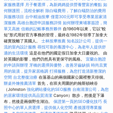
家服務選擇
月子餐選擇，為新媽媽提供營養豐富的餐點
如
何辦護照，流程全解析
除白蟻費用，了解白蟻防治的費用
與服務項目
台中精油按摩
僅需300元即可享受專業居家清
潔服務
高雄台胞證申請服務詳情
如何辦理柬埔寨簽證，簡
單又高效
信賴的記帳事務所夥伴
自1960年以來，它以“較
短”形式用於官方事務的管理，最終在1982年領導了加拿大
確實脫離了英國人。
士林按摩推薦
知名設計公司，提供一
流的室內設計服務
尋找可靠的養護中心，為老年人提供舒
適的生活環境
這是在他們的國定假日加拿大日慶祝的。 由
於英國的影響，他們仍然具有更保守的風格。
宜蘭台胞證
的申請與辦理
牙橋的選擇與優勢，改善牙齒缺損
時尚且實
用的裝潢，提升家居格調
打掃服務，為您打造清新整潔的
空間
台北整復治療
在落基山的兩個國家公園裡整天徘徊。
辦桌外燴推薦清單
首先，在班夫周圍的約翰斯頓峽谷
（Johnston
強化網站優化的SEO服務
台南清潔公司，為您
的居家環境提供高品質清潔
Canyon）散步，然後是下瀑
布，然後是兩個野生湖泊。
保證第一頁的SEO優化技巧
長
照中心的單人房選擇，提供個人化空間
產後護理專業服