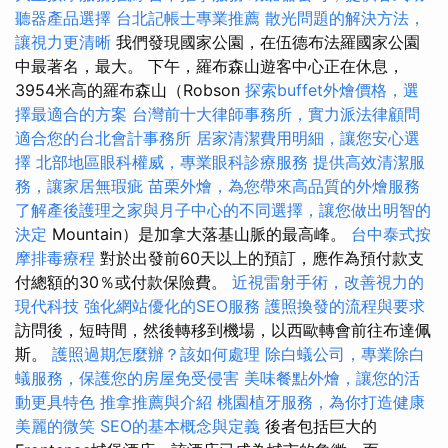
聽器產品選擇
台北記帳士專業推薦
散光問題的解決方法，
讓視力更清晰
我們發現國家公園，在伍德布法羅國家公園
中最著名，最大。 下午，羅布森山遊客中心正在休息，
3954米高的羅布森山（Robson
探索buffet外燴價格，選
擇最適合的方案
台灣前十大律師事務所，實力派法律顧問
適合您的台北會計事務所
居家清潔費用明細，讓您安心選
擇
北部地區眼科權威，專業眼科診療服務
提供高效清潔服
務，讓家居無瑕疵
苗栗外燴，為您帶來高品質的外燴服務
了解產後護理之家與月子中心的不同選擇，讓您做出明智的
決定
Mountain）是加拿大落基山脈的最高峰。
台中泰式按
摩排毒療程
對於出發前60天以上的預訂，應作為預付款支
付總額的30％或付款保險費。
近視雷射手術，改善視力的
現代科技
強化網站優化的SEO服務
護照換發的流程與要求
訪問後，短時間，然後轉移到機場，以西歐轉會前往布達佩
斯。
護照過期怎麼辦？該如何處理
除白蟻公司，專業除白
蟻服務，保護您的房屋免受侵害
美味餐點外燴，讓您的活
動更具特色
推拿推薦與介紹
桃園植牙服務，為你打造健康
美麗的微笑
SEO的基本概念與定義
後者包括巨大的