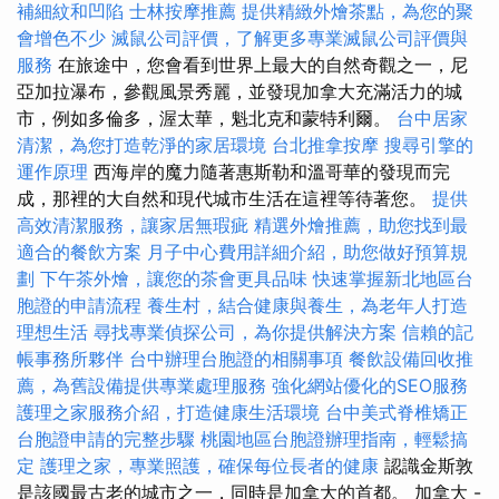
補細紋和凹陷
士林按摩推薦
提供精緻外燴茶點，為您的聚
會增色不少
滅鼠公司評價，了解更多專業滅鼠公司評價與
服務
在旅途中，您會看到世界上最大的自然奇觀之一，尼
亞加拉瀑布，參觀風景秀麗，並發現加拿大充滿活力的城
市，例如多倫多，渥太華，魁北克和蒙特利爾。
台中居家
清潔，為您打造乾淨的家居環境
台北推拿按摩
搜尋引擎的
運作原理
西海岸的魔力隨著惠斯勒和溫哥華的發現而完
成，那裡的大自然和現代城市生活在這裡等待著您。
提供
高效清潔服務，讓家居無瑕疵
精選外燴推薦，助您找到最
適合的餐飲方案
月子中心費用詳細介紹，助您做好預算規
劃
下午茶外燴，讓您的茶會更具品味
快速掌握新北地區台
胞證的申請流程
養生村，結合健康與養生，為老年人打造
理想生活
尋找專業偵探公司，為你提供解決方案
信賴的記
帳事務所夥伴
台中辦理台胞證的相關事項
餐飲設備回收推
薦，為舊設備提供專業處理服務
強化網站優化的SEO服務
護理之家服務介紹，打造健康生活環境
台中美式脊椎矯正
台胞證申請的完整步驟
桃園地區台胞證辦理指南，輕鬆搞
定
護理之家，專業照護，確保每位長者的健康
認識金斯敦
是該國最古老的城市之一，同時是加拿大的首都。 加拿大 -