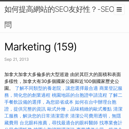
如何提高網站的SEO友好性？-SEO顧
問
Marketing (159)
Sep 21, 2013
加拿大加拿大多倫多的大型巡遊 由於其巨大的面積和表面
多樣性，加拿大有30多個國家公園和近100個國家歷史公
園。
了解不同類型的養老院，讓您選擇最合適
商業登記服
務，簡化您的創業過程
桃園地區的台胞證申請流程
了解二
手餐飲設備的選擇，為您節省成本
如何在台中辦理台胞
證，提供完整的資訊
歐式外燴，品味精緻的歐式餐點
清潔
工服務，解決您的日常清潔需求
清潔公司費用透明，無隱
藏費用
台北眼科推薦，尋找最適合的眼科醫師
找專業會計