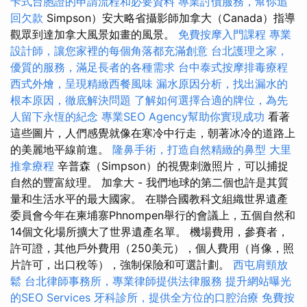
卡式台胞證的申請流程和必要資料
專業討債服務，幫你追
回欠款
Simpson）安大略省攝影師加拿大（Canada）指導
觀眾到達加拿大風景如畫的風景。
免費按摩入門課程
專業
設計師，讓您家裡的每個角落都充滿創意
台北護理之家，
優質的服務，滿足長者的各種需求
台中泰式按摩排毒療程
西式外燴，呈現精緻西餐風味
漏水原因分析，找出漏水的
根本原因，徹底解決問題
了解如何選擇合適的牌位，為先
人留下永恆的紀念
專業SEO Agency幫助你實現成功
看著
這些圖片，人們感覺就像在寒冷中行走，朝著冰冷的道路上
的美麗地平線前進。
隆鼻手術，打造自然精緻的鼻型
大里
推拿療程
辛普森（Simpson）的視覺刺激照片，可以捕捉
自然的豐富紋理。 加拿大 - 我們地球的第二個也許是其質
量和生活水平的最大國家。 在聯合國教科文組織世界遺產
委員會今年在柬埔寨Phnompen舉行的會議上，五個自然和
14個文化場所擴大了世界遺產名單。 機場費用，參賽者，
許可證，其他戶外費用（250美元），個人費用（肖像，照
片許可，出口稅等），強制保險和可選計劃。
西屯肩頸放
鬆
台北律師事務所，專業律師提供法律服務
提升網站曝光
的SEO Services
牙科診所，提供全方位的口腔治療
免費按