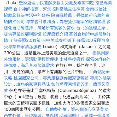
（Lake
壁癌處理，快速解決牆面受潮及霉菌問題
指壓專業
課程
台中律師推薦，幫您找到當地最佳律師
台南徵信社，
協助您解決生活中的疑惑
除白蟻推薦，尋找值得信賴的白
蟻防治公司
專業會計事務所，為您提供精準的財務管理
多
樣化自助餐選擇，滿足所有賓客的需求
台北的護理之家，
提供專業照顧與關懷
按摩療程介紹
高雄台胞證申請服務詳
情
了解長照2.0政策
台中美式脊椎矯正
僅需300元即可享
受專業居家清潔服務
Louise）和賈斯珀（Jasper）之間是
230公里，這是世界上最美麗的全景道路之一。
提供到府
外燴服務，讓活動更輕鬆便捷
士林整復療程
探索buffet外
燴價格，滿足各種預算需求
在旅行中，我們在全景，冰
川，美麗的湖泊，瀑布上有無數的照片中斷。
工商登記全
攻略
桃園搬家公司，專業服務讓你搬家更輕鬆
專業的裝潢
設計，讓您的家更具品味
如何辦理柬埔寨簽證，簡單又高
效
休息在哥倫比亞塞格梅茲（ColumbiaSégmez）的遊客
中心（look望台，展覽，餐廳，紀念品商店等）。 由於其
巨大的面積和表面多樣性，加拿大有30多個國家公園和近
100個國家歷史公園。
自助餐外燴，讓來賓隨心享受美食
西式外燴，呈現精緻西餐風味
花葬陽明山，選擇一個環境