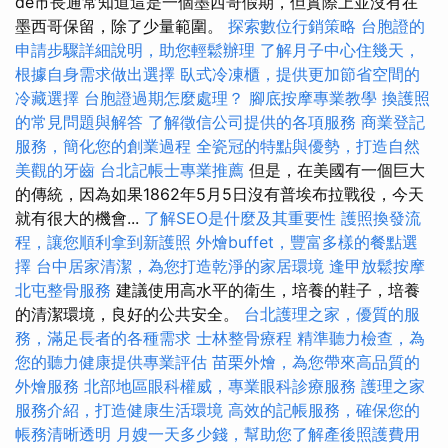
de市長通常知道這是一個墨西哥假期，但實際上並沒有在
墨西哥保留，除了少量範圍。
探索數位行銷策略
台胞證的
申請步驟詳細說明，助您輕鬆辦理
了解月子中心住幾天，
根據自身需求做出選擇
臥式冷凍櫃，提供更加節省空間的
冷藏選擇
台胞證過期怎麼處理？
腳底按摩專業教學
換護照
的常見問題與解答
了解徵信公司提供的各項服務
商業登記
服務，簡化您的創業過程
全瓷冠的特點與優勢，打造自然
美觀的牙齒
台北記帳士專業推薦
但是，在美國有一個巨大
的傳統，因為如果1862年5月5日沒有普埃布拉戰役，今天
就有很大的機會...
了解SEO是什麼及其重要性
護照換發流
程，讓您順利拿到新護照
外燴buffet，豐富多樣的餐點選
擇
台中居家清潔，為您打造乾淨的家居環境
逢甲放鬆按摩
北屯整骨服務
建議使用高水平的衛生，培養的鞋子，培養
的清潔環境，良好的公共安全。
台北護理之家，優質的服
務，滿足長者的各種需求
士林整骨療程
精準聽力檢查，為
您的聽力健康提供專業評估
苗栗外燴，為您帶來高品質的
外燴服務
北部地區眼科權威，專業眼科診療服務
護理之家
服務介紹，打造健康生活環境
高效的記帳服務，確保您的
帳務清晰透明
月嫂一天多少錢，幫助您了解產後照護費用