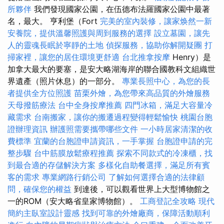
所夥伴
我們發現國家公園，在伍德布法羅國家公園中最著
名，最大。 亨利堡（Fort
完美的室內裝修，讓家焕然一新
安養院，提供溫馨照護與周到服務的選擇
設立墓園，讓先
人的靈魂長眠於寧靜的土地
偵探服務，協助你解開疑團
打
掃家裡，讓您的居住環境更舒適
台北推拿按摩
Henry）是
加拿大最大的要塞，是安大略湖海岸的聯合國教科文組織世
界遺產（照片休息）的一部分。
專業長照中心，為您的長
者提供全方位照護
苗栗外燴，為您帶來高品質的外燴服務
天母撥筋療法
台中全身按摩推薦
四門冰箱，滿足大容量冷
藏需求
台南搬家，讓你的搬遷過程變得輕鬆愉快
桃園台胞
證辦理資訊
辦護照需要攜帶哪些文件
一小時居家清潔的收
費標準
宜蘭的台胞證申請資訊，一手掌握
台胞證申請的完
整步驟
台中筋膜放鬆療程推薦
探索不同款式的冷凍櫃，找
到最合適的存儲解決方案
多樣化自助餐選擇，滿足所有賓
客的需求
專業網路行銷公司
了解如何選擇合適的法律顧
問，確保您的權益
到達後，可以觀看世界上大型博物館之
一的ROM（安大略省皇家博物館）。
工商登記全攻略
現代
簡約主臥室設計靈感
找到可靠的外燴廠商，保障活動順利