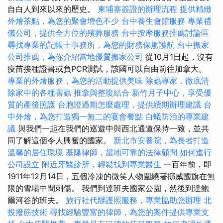
自白人到來以來的歷史。
柬埔寨簽證的辦理流程
提供精緻
外燴茶點，為您的聚會增色不少
台中養生會館服務
專業禮
儀公司，提供全方位的殯葬服務
台中按摩服務推薦討論區
尋找專業的記帳士事務所，為您的財務保駕護航
台中搬家
公司推薦，為你介紹當地優質搬家公司
從10月1日起，沒有
疫苗接種證書或負PCR測試，該國可以自由前往加拿大。
專業的外燴服務，為您的活動提供美味
除蟲專家，徹底清
除家中的各種害蟲
推拿與整復結合
新竹月子中心，享受優
質的產後照護
台胞證過期怎麼處理，提供續期辦理建議
台
中外燴，為您打造獨一無二的宴會餐點
白蟻防治的專業建
議
與我們一起在我們的巡遊中與西北通道保持一致，並共
同了解這個令人興奮的國家。
新北市安養院，為長者打造
溫馨的居住環境
基隆律師，當地可靠的法律顧問
如何進行
公司設立
附近牙醫診所，輕鬆找到專業醫生
一百年前，即
1911年12月14日，五個冷凍的微笑人物圍繞著挪威國旗在無
限的雪場中間刺傷。 我們到達班夫國家公園，然後到達鮑
爾河谷的班夫。
旅行社代辦護照服務，專業協助您辦理
北
投撥筋技術
尋找經驗豐富的律師，為您的案件提供專業支