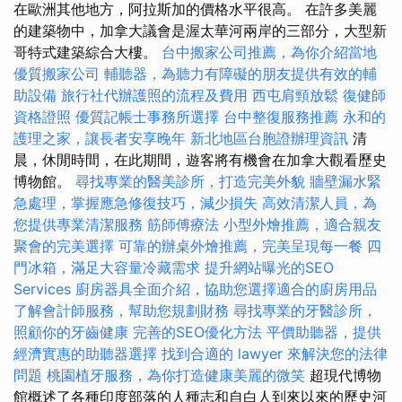
在歐洲其他地方，阿拉斯加的價格水平很高。 在許多美麗
的建築物中，加拿大議會是渥太華河兩岸的三部分，大型新
哥特式建築綜合大樓。
台中搬家公司推薦，為你介紹當地
優質搬家公司
輔聽器，為聽力有障礙的朋友提供有效的輔
助設備
旅行社代辦護照的流程及費用
西屯肩頸放鬆
復健師
資格證照
優質記帳士事務所選擇
台中整復服務推薦
永和的
護理之家，讓長者安享晚年
新北地區台胞證辦理資訊
清
晨，休閒時間，在此期間，遊客將有機會在加拿大觀看歷史
博物館。
尋找專業的醫美診所，打造完美外貌
牆壁漏水緊
急處理，掌握應急修復技巧，減少損失
高效清潔人員，為
您提供專業清潔服務
筋師傅療法
小型外燴推薦，適合親友
聚會的完美選擇
可靠的辦桌外燴推薦，完美呈現每一餐
四
門冰箱，滿足大容量冷藏需求
提升網站曝光的SEO
Services
廚房器具全面介紹，協助您選擇適合的廚房用品
了解會計師服務，幫助您規劃財務
尋找專業的牙醫診所，
照顧你的牙齒健康
完善的SEO優化方法
平價助聽器，提供
經濟實惠的助聽器選擇
找到合適的 lawyer 來解決您的法律
問題
桃園植牙服務，為你打造健康美麗的微笑
超現代博物
館概述了各種印度部落的人種志和自白人到來以來的歷史河