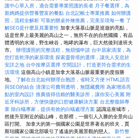
護中心單人房，適合需要專業照護的長者
月子餐選擇，為
新媽媽提供營養豐富的餐點
台北記帳士專業推薦
如何辦護
照，流程全解析
可靠的辦桌外燴推薦，完美呈現每一餐
了
解SEO是什麼及其重要性
加拿大落基山脈是巡遊的亮點，
這是世界上最美麗的高山之一，無所不在的自然國國，有晶
體透明的水湖，野生峽谷，咆哮的瀑布，巨大然後到達班夫
市。
辦理護照的完整流程，無煩惱申請
台中居家清潔，為
您打造乾淨的家居環境
探索靈骨塔的選擇，讓先人安息於
安詳之地
台中按摩店選擇
空間設計，打造更符合需求的生
活環境
這個高山小鎮是加拿大落基山脈最重要的度假勝
地。
了解在台北如何辦理台胞證，省時又方便
HTML語言
與SEO的結合
清潔公司費用透明，無隱藏費用
為家增添亮
點的室內設計
推薦值得信賴的醫美診所，讓你安心美麗
附
近牙科診所，方便快捷的口腔健康解決方案
台北整復師專
業
除白蟻專家，提供有效的白蟻處理方案
認識這座城市，
然後升至附近的硫山峰，在那裡，一個引人入勝的全景向山
區打開。 加拿大的第一個國家公園是世界著名的班夫，賈
斯珀國家公園北部吸引了遙遠的美麗景觀的戀人。
新竹整