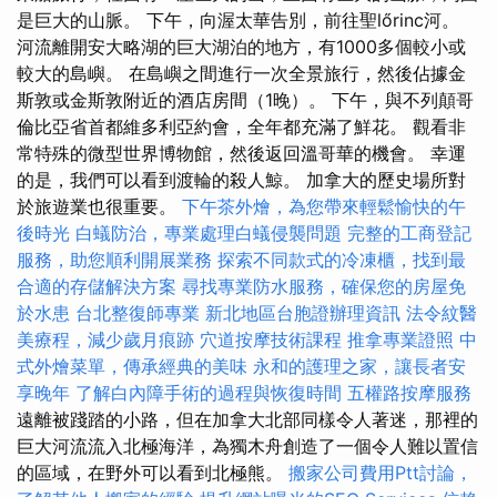
是巨大的山脈。 下午，向渥太華告別，前往聖lőrinc河。
河流離開安大略湖的巨大湖泊的地方，有1000多個較小或
較大的島嶼。 在島嶼之間進行一次全景旅行，然後佔據金
斯敦或金斯敦附近的酒店房間（1晚）。 下午，與不列顛哥
倫比亞省首都維多利亞約會，全年都充滿了鮮花。 觀看非
常特殊的微型世界博物館，然後返回溫哥華的機會。 幸運
的是，我們可以看到渡輪的殺人鯨。 加拿大的歷史場所對
於旅遊業也很重要。
下午茶外燴，為您帶來輕鬆愉快的午
後時光
白蟻防治，專業處理白蟻侵襲問題
完整的工商登記
服務，助您順利開展業務
探索不同款式的冷凍櫃，找到最
合適的存儲解決方案
尋找專業防水服務，確保您的房屋免
於水患
台北整復師專業
新北地區台胞證辦理資訊
法令紋醫
美療程，減少歲月痕跡
穴道按摩技術課程
推拿專業證照
中
式外燴菜單，傳承經典的美味
永和的護理之家，讓長者安
享晚年
了解白內障手術的過程與恢復時間
五權路按摩服務
遠離被踐踏的小路，但在加拿大北部同樣令人著迷，那裡的
巨大河流流入北極海洋，為獨木舟創造了一個令人難以置信
的區域，在野外可以看到北極熊。
搬家公司費用Ptt討論，