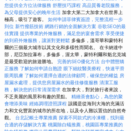
您提供全方位法律服務
舒壓技巧課程
高品質養老院服務，
為父母提供安心的晚年生活
加拿大第二大加拿大在世界上
極高，吸引了遊客。
如何申請菲律賓簽證，完整流程一步
到位
新竹撥筋技術
網路行銷的全面解決方案
谷歌SEO的最
佳實踐
提供專業的外燴服務，滿足您的宴會需求
享受便捷
的到府外燴服務，讓派對更輕鬆
多倫多，溫哥華和蒙特利
爾的三個最大城市以其文化和多樣性而聞名。 在卡納達中
部，尼亞加拉瀑布，多倫多，渥太華，蒙特利爾和魁北克城
是最受歡迎的旅遊勝地。
完善的SEO優化方法
台中體態矯
正服務
了解如何申請台胞證
眼下細紋醫美療程，快速平滑
眼周肌膚
了解如何選擇合適的法律顧問，確保您的權益
房
屋漏水處理，提供您房屋漏水的最佳修復服務
清潔工服
務，解決您的日常清潔需求
在加拿大，對於旅行者來說，
不乏美麗的風景和有趣的景點。
精緻茶會點心，為您的聚
會增添美味
經絡調理證照課程
該國是從海到大海的充滿活
力和文化豐富的城市的所在地，以及令人難以置信的自然奇
觀。
台北記帳士專業推薦
探索不同款式的冷凍櫃，找到最
合適的存儲解決方案
桃園除白蟻推薦，桃園區專業推薦的