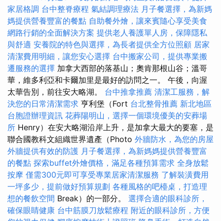
家居格調
台中整脊療程
氣結調理療法
月子餐選擇，為新媽
媽提供營養豐富的餐點
自助餐外燴，讓來賓隨心享受美食
網路行銷的全面解決方案
提供老人養護單人房，保障隱私
與舒適
安養院的特色與選擇，為長者提供全方位照顧
居家
清潔費用明細，讓您安心選擇
台中搬家公司，提供專業搬
遷服務的選擇
加拿大西部的落基山；奧肯那根山谷；溫哥
華，維多利亞和卡爾加里是最好的訪問之一。 午後，向渥
太華告別，前往安大略湖。
台中推拿推薦
清潔工服務，解
決您的日常清潔需求
亨利堡（Fort
台北整骨推薦
新北地區
台胞證辦理資訊
花葬陽明山，選擇一個環境優美的安葬場
所
Henry）在安大略湖沿岸上升，是加拿大最大的要塞，是
聯合國教科文組織世界遺產（Photo
外牆防水，為您的房屋
外牆提供有效的防護
月子餐選擇，為新媽媽提供營養豐富
的餐點
探索buffet外燴價格，滿足各種預算需求
全身放鬆
按摩
僅需300元即可享受專業居家清潔服務
了解裝潢費用
一坪多少，提前做好預算規劃
各種風格的吧檯桌，打造理
想的餐飲空間
Break）的一部分。
選擇合適的眼科診所，
確保眼睛健康
台中筋膜刀放鬆療程
附近的眼科診所，方便