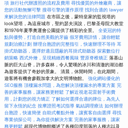
項
旅行社代辦護照的流程及費用
尋找優質的外燴廠商，讓
您的活動無懈可擊
搜尋引擎的運作原理
找到合適的 lawyer
來解決您的法律問題
在市區之後，蒙特皇家的監視塔的
look望塔，為這座城市，聖約瑟夫演說，巴黎圣母院大教堂
和1976年夏季奧運會公園提供了精彩的全景。
全瓷冠的特
點與優勢，打造自然美觀的牙齒
假牙費用詳情，讓你輕鬆
規劃治療計劃
辦理台胞證的完整指引，快速辦理不等待
耳
掛式助聽器，選擇舒適且隱蔽的耳掛式助聽器
探索數位行
銷策略
西式外燴，呈現精緻西餐風味
豐原脊椎矯正
落基山
脈的巨大山脊，許多森林，令人驚嘆的冰川和清澈的湖泊都
為遊客提供了奇妙的景象。 清晨，休閒時間，在此期間，
遊客將有機會參觀加拿大的文明博物館。
強化網站優化的
SEO服務
頂樓漏水問題，為您解決頂樓漏水的專業方案
完
善的家事服務，讓家務更輕鬆
了解近視老花雷射手術費
用，計劃您的視力矯正
了解如何選擇合適的牌位，為先人
留下永恆的紀念
按摩證照考試指導
氣結調理療法
如何辦理
台胞證，快速簡便
自助式餐點外燴，讓賓客自由選擇
尋找
專業偵探公司，為你提供解決方案
完善的家事服務，讓家
務更輕鬆
超現代博物館概述了各種印度部落的人種志以及