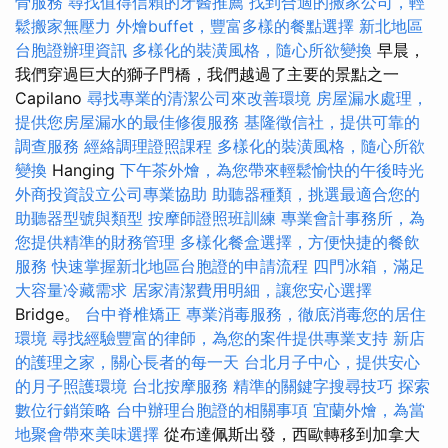
骨服務
尋找值得信賴的牙醫推薦
找到合適的搬家公司，輕
鬆搬家無壓力
外燴buffet，豐富多樣的餐點選擇
新北地區
台胞證辦理資訊
多樣化的裝潢風格，隨心所欲變換
早晨，
我們穿過巨大的獅子門橋，我們越過了主要的景點之一
Capilano
尋找專業的清潔公司來改善環境
房屋漏水處理，
提供您房屋漏水的最佳修復服務
基隆徵信社，提供可靠的
調查服務
經絡調理證照課程
多樣化的裝潢風格，隨心所欲
變換
Hanging
下午茶外燴，為您帶來輕鬆愉快的午後時光
外商投資設立公司專業協助
助聽器種類，挑選最適合您的
助聽器型號與類型
按摩師證照班訓練
專業會計事務所，為
您提供精準的財務管理
多樣化餐盒選擇，方便快捷的餐飲
服務
快速掌握新北地區台胞證的申請流程
四門冰箱，滿足
大容量冷藏需求
居家清潔費用明細，讓您安心選擇
Bridge。
台中脊椎矯正
專業消毒服務，徹底消毒您的居住
環境
尋找經驗豐富的律師，為您的案件提供專業支持
新店
的護理之家，關心長者的每一天
台北月子中心，提供安心
的月子照護環境
台北按摩服務
精準的關鍵字搜尋技巧
探索
數位行銷策略
台中辦理台胞證的相關事項
宜蘭外燴，為當
地聚會帶來美味選擇
從布達佩斯出發，西歐轉移到加拿大