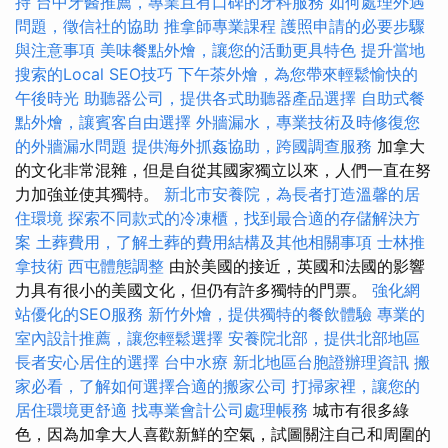
持
台中牙醫推薦，專業且有口碑的牙科服務
如何處理外遇
問題，徵信社的協助
推拿師專業課程
護照申請的必要步驟
與注意事項
美味餐點外燴，讓您的活動更具特色
提升當地
搜索的Local SEO技巧
下午茶外燴，為您帶來輕鬆愉快的
午後時光
助聽器公司，提供各式助聽器產品選擇
自助式餐
點外燴，讓賓客自由選擇
外牆漏水，專業技術及時修復您
的外牆漏水問題
提供海外抓姦協助，跨國調查服務
加拿大
的文化非常混雜，但是自從其國家獨立以來，人們一直在努
力加強並使其獨特。
新北市安養院，為長者打造溫馨的居
住環境
探索不同款式的冷凍櫃，找到最合適的存儲解決方
案
土葬費用，了解土葬的費用結構及其他相關事項
士林推
拿技術
西屯體態調整
由於美國的接近，英國和法國的影響
力具有很小的美國文化，但仍有許多獨特的門票。
強化網
站優化的SEO服務
新竹外燴，提供獨特的餐飲體驗
專業的
室內設計推薦，讓您輕鬆選擇
安養院北部，提供北部地區
長者安心居住的選擇
台中水療
新北地區台胞證辦理資訊
搬
家必看，了解如何選擇合適的搬家公司
打掃家裡，讓您的
居住環境更舒適
找專業會計公司處理帳務
城市有很多綠
色，因為加拿大人喜歡新鮮的空氣，試圖關注自己和周圍的