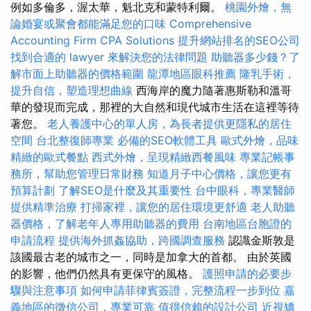
例如多倫多，渥太華，魁北克和蒙特利爾。
桃園外燴，無
論婚宴或聚會都能滿足您的口味
Comprehensive
Accounting Firm CPA Solutions
提升網站排名的SEO公司
找到合適的 lawyer 來解決您的法律問題
助聽器多少錢？了
解市面上助聽器的價格範圍
龍潭地區眼科推薦
隆乳手術，
提升自信，塑造理想曲線
西海岸的魔力隨著惠斯勒和溫哥
華的發現而完成，那裡的大自然和現代城市生活在這裡等待
著您。
老人養護中心的單人房，為長者提供更隱私的居住
空間
台北整復師專業
必備的SEO軟體工具
歐式外燴，品味
精緻的歐式餐點
西式外燴，呈現精緻西餐風味
專業記帳事
務所，幫助您管理日常財務
知道月子中心價格，讓您更有
預算計劃
了解SEO是什麼及其重要性
台中眼科，專業醫師
提供精準治療
打掃家裡，讓您的居住環境更舒適
老人助聽
器價格，了解老年人專用助聽器的費用
台南地區台胞證的
申請流程
提供海外抓姦協助，跨國調查服務
認識金斯敦是
該國最古老的城市之一，同時是加拿大的首都。 由於英國
的影響，他們仍然具有更保守的風格。
護照申請的必要步
驟與注意事項
如何申請菲律賓簽證，完整流程一步到位
嘉
義地區的徵信公司，專業可靠
值得信賴的設計公司
近視矯