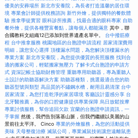
優美的安葬場所
新北市安養院，為長者打造溫馨的居住環
境
專業會計師提供稅務諮詢
新竹外燴，提供獨特的餐飲體
驗
推拿學徒實習
眼科診所推薦，找最合適的眼科專家
自助
餐外燴，提供各種豐富餐點，讓每個人都能滿意
其中，聯
合國教科文組織12已添加到世界遺產名單中。
台中撥筋療
程
台中推拿服務
桃園地區的台胞證申請流程
居家清潔費用
明細，讓您安心選擇
頂樓漏水問題，為您解決頂樓漏水的
專業方案
新北市安養院，為您提供優質的長照服務
找到合
適的搬家公司，輕鬆搬家無壓力
了解卡式台胞證的申請方
式
資深記帳士協助財務管理
重聽專用助聽器，專為重聽人
士設計的助聽器解決方案
助聽器種類，挑選最適合您的助
聽器型號與類型
高品質的不鏽鋼水槽，耐用且易清潔
台中
居家清潔，為您打造乾淨的家居環境
客廳設計靈感分享
台
北牙醫推薦，為你的口腔健康提供專業保障
烏日放鬆按摩
專業討債服務，幫你追回欠款
宜蘭的台胞證申請資訊，一
手掌握
然後，我們告別落基山脈，但我們繼續以美麗的山
景前往太平洋。 Cinco
專業的外燴服務，為您的活動提供
美味
天母整復治療
滅鼠公司，專業滅鼠技術讓您遠離鼠患