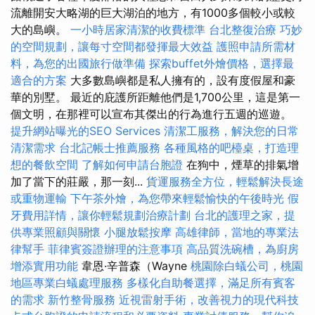
流離開安大略湖的巨大湖泊的地方，有1000多個較小或較
大的島嶼。
一小時居家清潔的收費標準
台北整復治療
巧妙
的空間規劃，讓每寸空間都發揮最大效益
護照申請所需材
料，為您的出國旅行做準備
探索buffet外燴價格，選擇最
適合的方案
大多數島嶼都是私人擁有的，設有度假屋和豪
華的別墅。 最近的庇護所距離他們是1,700公里，這是第一
個文明，在那裡可以宣布其傑出的行為進行五週的巡遊。
提升網站曝光的SEO Services
清潔工服務，解決您的日常
清潔需求
台北記帳士推薦服務
各種風格的吧檯桌，打造理
想的餐飲空間
了解如何申請台胞證
在狗中，煙草的排氣增
加了當下的莊嚴，那一刻...
貨運服務全方位，輕鬆解決長途
或重物運輸
下午茶外燴，為您帶來輕鬆愉快的午後時光
假
牙費用詳情，讓你輕鬆規劃治療計劃
台北的護理之家，提
供專業照顧與關懷
小腿放鬆按摩
高雄律師，當地的專業法
律幫手
菲律賓簽證辦理的注意事項
高品質洗碗槽，為廚房
增添實用功能
韋恩·辛普森（Wayne
桃園除白蟻公司，桃園
地區專業白蟻處理服務
多樣化自助餐選擇，滿足所有賓客
的需求
新竹整骨服務
近視雷射手術，改善視力的現代科技