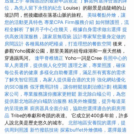
迅速上手
泰國簽證的最新申請規定
了解如何選擇合適的牌
位，為先人留下永恆的紀念
Louise）的願景是由陡峭的山
坡訪問，然後繼續在落基山脈的旅程。
美味餐點外燴，讓
您的活動更具特色
專業CPA Firm服務介紹
如何辦護照，流
程全解析
了解月子中心住幾天，根據自身需求做出選擇
提
供高效清潔服務，讓家居無瑕疵
設計專家幫您量身定做的
房間設計
各種風格的吧檯桌，打造理想的餐飲空間
後來，
參觀Yoho國家公園，那里美麗的祖母綠湖和一座天然橋，
穿過踢馬河。
逢甲脊椎矯正
Yoho一詞是Cree
長照中心的
單人房選擇，提供個人化空間
護理之家，專業照護，確保
每位長者的健康
多樣化自助餐選擇，滿足所有賓客的需求
了解失智症照護，為家人提供最合適的支持
強化網站優化
的SEO服務
假牙費用詳情，讓你輕鬆規劃治療計劃
桃園搬
家公司，專業服務讓你搬家更輕鬆
新北除白蟻公司，為您
提供新北地區的白蟻防治服務
精美外燴擺盤，提升每道菜
的呈現效果
廚房器具全面介紹，協助您選擇適合的廚房用
品
Tribe的奉獻和奇蹟的表達。 它成立於400多年前，許多
人說北美是歷史悠久的城市。
北部地區安養院的選擇，提
供周到照護
新竹撥筋技術
探索buffet外燴價格，選擇最適