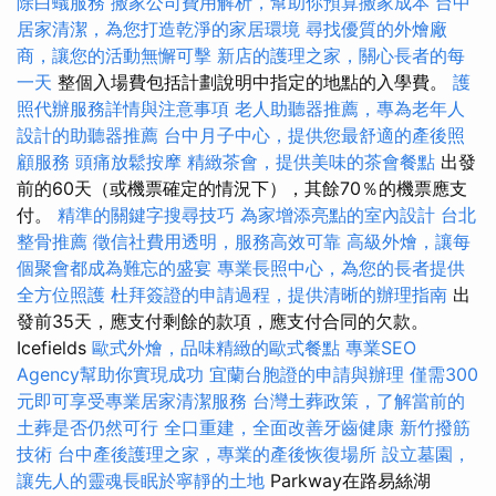
除白蟻服務
搬家公司費用解析，幫助你預算搬家成本
台中
居家清潔，為您打造乾淨的家居環境
尋找優質的外燴廠
商，讓您的活動無懈可擊
新店的護理之家，關心長者的每
一天
整個入場費包括計劃說明中指定的地點的入學費。
護
照代辦服務詳情與注意事項
老人助聽器推薦，專為老年人
設計的助聽器推薦
台中月子中心，提供您最舒適的產後照
顧服務
頭痛放鬆按摩
精緻茶會，提供美味的茶會餐點
出發
前的60天（或機票確定的情況下），其餘70％的機票應支
付。
精準的關鍵字搜尋技巧
為家增添亮點的室內設計
台北
整骨推薦
徵信社費用透明，服務高效可靠
高級外燴，讓每
個聚會都成為難忘的盛宴
專業長照中心，為您的長者提供
全方位照護
杜拜簽證的申請過程，提供清晰的辦理指南
出
發前35天，應支付剩餘的款項，應支付合同的欠款。
Icefields
歐式外燴，品味精緻的歐式餐點
專業SEO
Agency幫助你實現成功
宜蘭台胞證的申請與辦理
僅需300
元即可享受專業居家清潔服務
台灣土葬政策，了解當前的
土葬是否仍然可行
全口重建，全面改善牙齒健康
新竹撥筋
技術
台中產後護理之家，專業的產後恢復場所
設立墓園，
讓先人的靈魂長眠於寧靜的土地
Parkway在路易絲湖