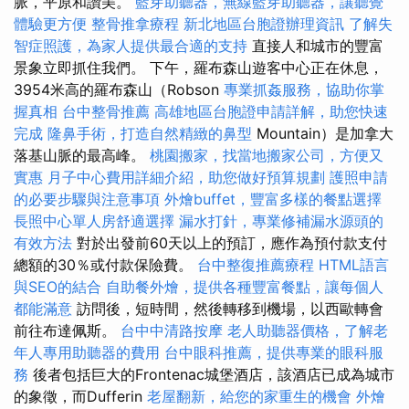
脈，平原和讚美。
藍芽助聽器，無線藍芽助聽器，讓聽覺
體驗更方便
整骨推拿療程
新北地區台胞證辦理資訊
了解失
智症照護，為家人提供最合適的支持
直接人和城市的豐富
景象立即抓住我們。 下午，羅布森山遊客中心正在休息，
3954米高的羅布森山（Robson
專業抓姦服務，協助你掌
握真相
台中整骨推薦
高雄地區台胞證申請詳解，助您快速
完成
隆鼻手術，打造自然精緻的鼻型
Mountain）是加拿大
落基山脈的最高峰。
桃園搬家，找當地搬家公司，方便又
實惠
月子中心費用詳細介紹，助您做好預算規劃
護照申請
的必要步驟與注意事項
外燴buffet，豐富多樣的餐點選擇
長照中心單人房舒適選擇
漏水打針，專業修補漏水源頭的
有效方法
對於出發前60天以上的預訂，應作為預付款支付
總額的30％或付款保險費。
台中整復推薦療程
HTML語言
與SEO的結合
自助餐外燴，提供各種豐富餐點，讓每個人
都能滿意
訪問後，短時間，然後轉移到機場，以西歐轉會
前往布達佩斯。
台中中清路按摩
老人助聽器價格，了解老
年人專用助聽器的費用
台中眼科推薦，提供專業的眼科服
務
後者包括巨大的Frontenac城堡酒店，該酒店已成為城市
的象徵，而Dufferin
老屋翻新，給您的家重生的機會
外燴