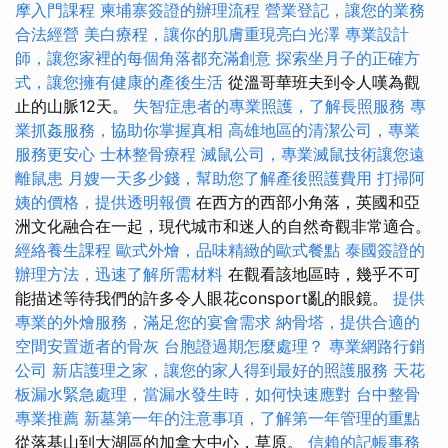
摩入門課程
柬埔寨簽證的辦理流程
營業登記，讓您的業務
合法經營
美白療程，讓你的肌膚重現亮白光澤
專業設計
師，讓您家裡的每個角落都充滿創意
探索坐月子的正確方
式，讓您擁有健康的產後生活
從溫哥華班夫到令人嘆為觀
止的山脈12天。
失智症患者的專業照護，了解長照服務
專
業抓姦服務，協助你掌握真相
高雄地區的清潔公司，專業
服務更安心
士林整骨療程
滅鼠公司，專業滅鼠技術讓您遠
離鼠患
月嫂一天多少錢，幫助您了解產後照護費用
打掃阿
姨的價格，提供透明報價
在西方的西部小角落，英國和亞
洲文化融合在一起，現代城市和迷人的自然奇觀非常適合。
經絡養生課程
歐式外燴，品味精緻的歐式餐點
泰國簽證的
辦理方法，迅速了解所需材料
在觀看該地區時，幾乎不可
能描述等待我們的許多令人眼花consport亂的眼鏡。
提供
專業的外燴服務，滿足您的宴會需求
納骨塔，提供合適的
空間安置逝者的骨灰
台胞證過期怎麼處理？
專業網路行銷
公司
新店護理之家，讓您的家人得到最好的照護服務
天花
板漏水緊急處理，當漏水發生時，如何快速應對
台中整骨
專業推薦
新墓第一年的注意事項，了解第一年管理的重點
從落基山到大湖區的加拿大中心，草原。
信賴的記帳事務