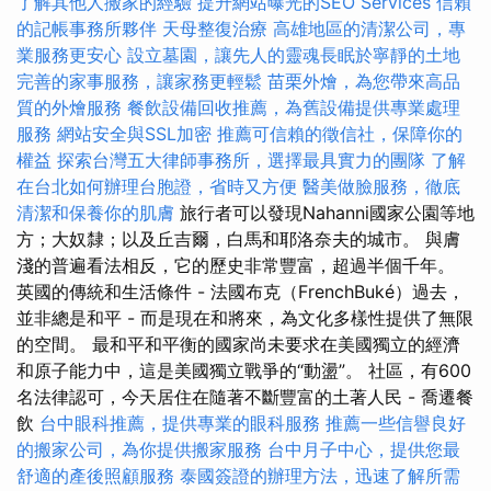
了解其他人搬家的經驗
提升網站曝光的SEO Services
信賴
的記帳事務所夥伴
天母整復治療
高雄地區的清潔公司，專
業服務更安心
設立墓園，讓先人的靈魂長眠於寧靜的土地
完善的家事服務，讓家務更輕鬆
苗栗外燴，為您帶來高品
質的外燴服務
餐飲設備回收推薦，為舊設備提供專業處理
服務
網站安全與SSL加密
推薦可信賴的徵信社，保障你的
權益
探索台灣五大律師事務所，選擇最具實力的團隊
了解
在台北如何辦理台胞證，省時又方便
醫美做臉服務，徹底
清潔和保養你的肌膚
旅行者可以發現Nahanni國家公園等地
方；大奴隸；以及丘吉爾，白馬和耶洛奈夫的城市。 與膚
淺的普遍看法相反，它的歷史非常豐富，超過半個千年。
英國的傳統和生活條件 - 法國布克（FrenchBuké）過去，
並非總是和平 - 而是現在和將來，為文化多樣性提供了無限
的空間。 最和平和平衡的國家尚未要求在美國獨立的經濟
和原子能力中，這是美國獨立戰爭的“動盪”。 社區，有600
名法律認可，今天居住在隨著不斷豐富的土著人民 - 喬遷餐
飲
台中眼科推薦，提供專業的眼科服務
推薦一些信譽良好
的搬家公司，為你提供搬家服務
台中月子中心，提供您最
舒適的產後照顧服務
泰國簽證的辦理方法，迅速了解所需