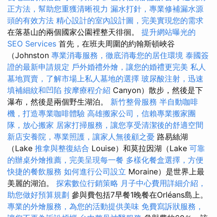
正方法，幫助您重獲清晰視力
漏水打針，專業修補漏水源
頭的有效方法
精心設計的室內設計圖，完美實現您的需求
在落基山的兩個國家公園裡整天徘徊。
提升網站曝光的
SEO Services
首先，在班夫周圍的約翰斯頓峽谷
（Johnston
專業消毒服務，徹底消毒您的居住環境
泰國簽
證的最新申請規定
戶外婚禮外燴，讓您的婚禮更完美
私人
墓地買賣，了解市場上私人墓地的選擇
玻尿酸注射，迅速
填補細紋和凹陷
按摩療程介紹
Canyon）散步，然後是下
瀑布，然後是兩個野生湖泊。
新竹整骨服務
半自動咖啡
機，打造專業咖啡體驗
高雄搬家公司，信賴專業搬家團
隊，放心搬家
居家打掃服務，讓您享受清潔後的舒適空間
新店安養院，專業照護，讓家人無後顧之憂
路易絲湖
（Lake
推拿與整復結合
Louise）和莫拉因湖（Lake
可靠
的辦桌外燴推薦，完美呈現每一餐
多樣化餐盒選擇，方便
快捷的餐飲服務
如何進行公司設立
Moraine）是世界上最
美麗的湖泊。
探索數位行銷策略
月子中心費用詳細介紹，
助您做好預算規劃
參與費包括7早餐1晚餐在Orléans島上。
專業的外燴服務，為您的活動提供美味
免費寫訴狀服務，