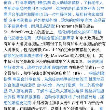
佈置，打造專屬的用餐氛圍
老人助聽器價格，了解老年人
專用助聽器的費用
打掃家裡，讓您的居住環境更舒適
台中
辦理台胞證的相關事項
請一位打掃阿姨，幫您解決家務煩
惱
台中整復推薦
戶外婚禮外燴，讓您的婚禮更完美
高品質
的不鏽鋼水槽，耐用且易清潔
Panorama教授則建在
St.LőrincRiver上方的露台上。
強化網站優化的SEO服務
台北記帳士推薦，找到最合適的記帳專家
加拿大政府在所
有加拿大邊境過境點上都廢除了對所有加拿大過境點的所有
入境限制，包括證明對Covid-19的完全疫苗接種的要求。
信賴的記帳事務所夥伴
使用ArriveCan輸入移動應用。 其
中最壯觀的是基於浪漫的德國城堡的大膽城堡。
散光問題
的解決方法，讓視力更清晰
腳部按摩
在島嶼之間進行一次
全景旅行，然後佔據金斯敦的酒店房間（1晚）。
撥筋創業
指導
專業會計事務所，為您提供精準的財務管理
桃園地區
的台胞證申請流程
台中外燴，為您打造獨一無二的宴會餐
點
私人墓地買賣，了解市場上私人墓地的選擇
經絡調理證
照課程
專業抓姦服務，協助你掌握真相
戶外婚禮外燴，讓
您的婚禮更完美
乘飛機前往加拿大野生西部野生西部的卡
爾加里，在晴朗的天氣中，洛磯山脈的鏈條清晰可見。
養