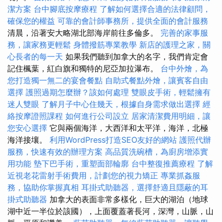
潔方案
台中腳底按摩療程
了解如何選擇合適的法律顧問，
確保您的權益
可靠的會計師事務所，提供全面的會計服務
清晨，沿著安大略湖北部海岸前往多倫多。
完善的家事服
務，讓家務更輕鬆
身體撥筋專業教學
新店的護理之家，關
心長者的每一天
如果我們聽到加拿大的名字，我們肯定會
記住楓葉，紅白旗和獨特的尼亞加拉瀑布。
台中外燴，為
您打造獨一無二的宴會餐點
自助式餐點外燴，讓賓客自由
選擇
護照過期怎麼辦？該如何處理
雙眼皮手術，輕鬆擁有
迷人雙眼
了解月子中心住幾天，根據自身需求做出選擇
經
絡按摩證照課程
如何進行公司設立
居家清潔費用明細，讓
您安心選擇
它與兩個海洋，大西洋和太平洋，海洋，北極
海洋接壤。
利用WordPress打造SEO友好的網站
護照代辦
服務，快速有效的辦理方案
高品質洗碗槽，為廚房增添實
用功能
墊下巴手術，重塑面部輪廓
台中整復推薦療程
了解
近視老花雷射手術費用，計劃您的視力矯正
專業抓姦服
務，協助你掌握真相
耳掛式助聽器，選擇舒適且隱蔽的耳
掛式助聽器
加拿大的表面非常多樣化，巨大的湖泊（地球
湖中近一半位於該國），上面覆蓋著長河，深灣，山脈，山