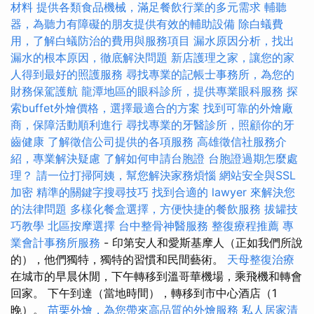
材料
提供各類食品機械，滿足餐飲行業的多元需求
輔聽
器，為聽力有障礙的朋友提供有效的輔助設備
除白蟻費
用，了解白蟻防治的費用與服務項目
漏水原因分析，找出
漏水的根本原因，徹底解決問題
新店護理之家，讓您的家
人得到最好的照護服務
尋找專業的記帳士事務所，為您的
財務保駕護航
龍潭地區的眼科診所，提供專業眼科服務
探
索buffet外燴價格，選擇最適合的方案
找到可靠的外燴廠
商，保障活動順利進行
尋找專業的牙醫診所，照顧你的牙
齒健康
了解徵信公司提供的各項服務
高雄徵信社服務介
紹，專業解決疑慮
了解如何申請台胞證
台胞證過期怎麼處
理？
請一位打掃阿姨，幫您解決家務煩惱
網站安全與SSL
加密
精準的關鍵字搜尋技巧
找到合適的 lawyer 來解決您
的法律問題
多樣化餐盒選擇，方便快捷的餐飲服務
拔罐技
巧教學
北區按摩選擇
台中整骨神醫服務
整復療程推薦
專
業會計事務所服務
- 印第安人和愛斯基摩人（正如我們所說
的），他們獨特，獨特的習慣和民間藝術。
天母整復治療
在城市的早晨休閒，下午轉移到溫哥華機場，乘飛機和轉會
回家。 下午到達（當地時間），轉移到市中心酒店（1
晚）。
苗栗外燴，為您帶來高品質的外燴服務
私人居家清