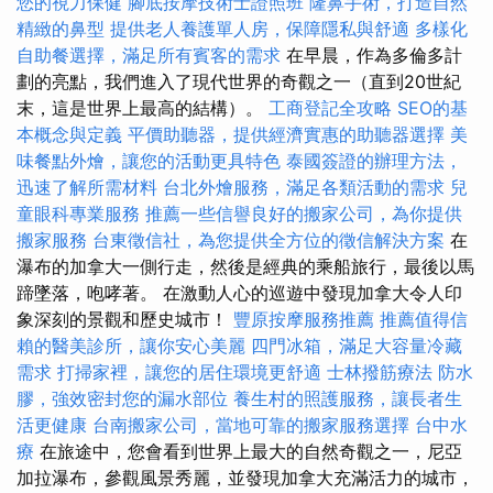
您的視力保健
腳底按摩技術士證照班
隆鼻手術，打造自然
精緻的鼻型
提供老人養護單人房，保障隱私與舒適
多樣化
自助餐選擇，滿足所有賓客的需求
在早晨，作為多倫多計
劃的亮點，我們進入了現代世界的奇觀之一（直到20世紀
末，這是世界上最高的結構）。
工商登記全攻略
SEO的基
本概念與定義
平價助聽器，提供經濟實惠的助聽器選擇
美
味餐點外燴，讓您的活動更具特色
泰國簽證的辦理方法，
迅速了解所需材料
台北外燴服務，滿足各類活動的需求
兒
童眼科專業服務
推薦一些信譽良好的搬家公司，為你提供
搬家服務
台東徵信社，為您提供全方位的徵信解決方案
在
瀑布的加拿大一側行走，然後是經典的乘船旅行，最後以馬
蹄墜落，咆哮著。 在激動人心的巡遊中發現加拿大令人印
象深刻的景觀和歷史城市！
豐原按摩服務推薦
推薦值得信
賴的醫美診所，讓你安心美麗
四門冰箱，滿足大容量冷藏
需求
打掃家裡，讓您的居住環境更舒適
士林撥筋療法
防水
膠，強效密封您的漏水部位
養生村的照護服務，讓長者生
活更健康
台南搬家公司，當地可靠的搬家服務選擇
台中水
療
在旅途中，您會看到世界上最大的自然奇觀之一，尼亞
加拉瀑布，參觀風景秀麗，並發現加拿大充滿活力的城市，