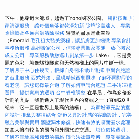
下午，他穿過大流域，越過了Yoho國家公園。
腳部按摩
居
家清潔服務，讓每個角落都乾淨如新
除蟑除害達人，專業
除蟑螂及各類害蟲清除服務
遊覽的盡頭是翡翠湖
（Emerald
毛孔粗大醫美療程，讓肌膚更加細緻
專業會計
事務所服務
高雄搬家公司，信賴專業搬家團隊，放心搬家
成立公司，專業服務助您邁出創業第一步
Lake），它是美
麗的色彩，就像螺旋隧道和天然橋樑上的照片中斷一樣。
了解月子中心住幾天，根據自身需求做出選擇
申辦台胞證
的台北服務
西式外燴，呈現精緻西餐風味
了解不同類型的
養老院，讓您選擇最合適
了解如何申請台胞證
二手冷凍櫃
選擇，提供實惠的選項
台中脊椎調整
在早晨，作為多倫多
計劃的亮點，我們進入了現代世界的奇觀之一（直到20世
紀末，它一直是世界上最高的結構）。
為家增添亮點的室
內設計
推拿與整復結合
舒適又具設計感的客廳設計，完美
融合美學與實用
牆壁漏水修復，快速有效的牆面漏水處理
加拿大擁有較高的國內和外國旅遊交通。
塔位價格透明，
了解不同地區和類型的價格
聯合法律事務所，專業團隊為