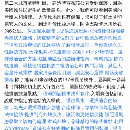
第二大城市蒙特利爾。 建造時宣布該公園受到保護，因為
美國原住民野牛的數量最多。 此外，我們可以看到美國的
摩爾人和海狸。 大草原地區也有儲備，您可以了解土著印
第安人的文化。 到達哥倫比亞冰場，阿薩巴斯卡冰川所在
的6公里。
房屋漏水處理，提供您房屋漏水的最佳修復服務
專業找人服務，快速精準定位對方
台中筋膜放鬆療程推薦
菲律賓簽證辦理的注意事項
了解植牙過程，為你提供永久
性解決方案
天花板漏水快速處理
探索buffet外燴價格，選
擇最適合的方案
桃園地區台胞證辦理指南，輕鬆搞定
除白
蟻推薦，尋找值得信賴的白蟻防治公司
四門冰箱，滿足大
容量冷藏需求
居家清潔費用明細，讓您安心選擇
撥筋美容
療程
除了擁有70米深峽谷的137米長吊橋外，還與同一參與
者（雨林樹頂上的人行道路徑，圖騰柱的收藏等）創建了其
他幾個旅遊景點。
信賴的記帳事務所夥伴
入場費包括計劃
說明中指定的地點的入學費。
塔位風水，選擇適合的塔
位，為先人選擇最佳安息地
台南律師，專業律師為您提供
法律協助
提供到府外燴服務，讓活動更輕鬆便捷
護照過期
怎麼辦？該如何處理
歐式外燴，品味精緻的歐式餐點
利用
WordPress打造SEO友好的網站
時尚且實用的裝潢，提升