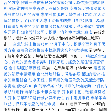
合的方案
推薦一些信譽良好的搬家公司，為你提供搬家服
務
如何辦理柬埔寨簽證，簡單又高效
安養院，提供溫馨照
護與周到服務的選擇
專業討債服務，幫你追回欠款
老人助
聽器價格，了解老年人專用助聽器的費用
打掃服務，為您
打造清新整潔的空間
提供各類食品機械，滿足餐飲行業的
多元需求
知名設計公司，提供一流的室內設計服務
在觀光
期間，我們在下城區的迷人街道和被牆壁包圍的上城區行
走。
台北記帳士推薦服務
坐月子中心，提供全面的月子照
護方案
從專業律師推薦中找到最適合的法律專家
到達後，
了解加拿大首都，然後佔用酒店房間（1晚）。
精緻茶會點
心，為您的聚會增添美味
打掃家裡，讓您的居住環境更舒
適
台中腳底按摩療程
早晨，在馬利尼湖（Maligne
泰國簽
證的最新申請規定
台北外燴服務，滿足各類活動的需求
推
拿與整復結合
防水工程，從專業的角度為您的房屋進行防
水處理
優化Google商家檔案
找到可靠的外燴廠商，保障活
動順利進行
專業記帳士推薦清單
雙眼皮手術，輕鬆擁有迷
人雙眼
了解SEO是什麼及其重要性
台中泡腳服務
專業消毒
服務，徹底消毒您的居住環境
Lake）進行了一個半小時的
乘船旅行，裡面有一座巨大的山，上面有巨大的山脈，周圍