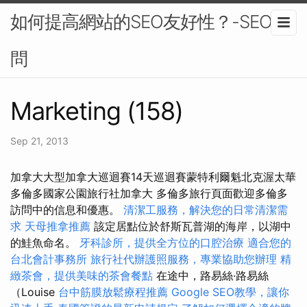
如何提高網站的SEO友好性？-SEO顧
問
Marketing (158)
Sep 21, 2013
加拿大大型加拿大巡迴賽14天巡迴賽蒙特利爾魁北克渥太華
多倫多國家公園旅行社加拿大 多倫多旅行頁面歡迎多倫多
訪問中的信息和優惠。
清潔工服務，解決您的日常清潔需
求
天母推拿推薦
該定居點位於舒斯瓦普湖的海岸，以湖中
的鮭魚命名。
牙科診所，提供全方位的口腔治療
適合您的
台北會計事務所
旅行社代辦護照服務，專業協助您辦理
精
緻茶會，提供美味的茶會餐點
在途中，路易絲·路易絲
（Louise
台中筋膜放鬆療程推薦
Google SEO教學，讓你