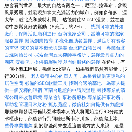
您會看到世界上最大的自然奇觀之一，尼亞加拉瀑布，參觀
風景秀麗，並發現加拿大充滿活力的城市，例如多倫多，渥
太華，魁北克和蒙特利爾。 然後前往Mieste溫泉，並在熱
浴中放鬆良好的鬆動（6美元，約2H）。
找到可靠的外燴
廠商，保障活動順利進行
台南搬家公司，當地可靠的搬家
服務選擇
撥筋創業指導
多樣化自助餐選擇，滿足所有賓客
的需求
SEO的基本概念與定義
台北除白蟻公司，專業台北
白蟻防治公司
探索台灣五大律師事務所，選擇最具實力的
團隊
安養院，提供溫馨照護與周到服務的選擇
在途中，有
一個小礦工區域，幾個look望方，如果我們仍然有能量，步
行30分鐘。
老人養護中心的單人房，為長者提供更隱私的
居住空間
必備的SEO軟體工具
找到合適的墓地，為家人提
供一個安穩的歸宿
宜蘭台胞證的申請與辦理
尋找專業的清
潔公司來改善環境
專業會計事務所服務
專業記帳事務所，
幫助您管理日常財務
抓姦蒐證，徵信社如何提供有力證據
那些寧願發現哥倫比亞冰場本人的人將開始進行90分鐘的
冰櫃步行，然後步行到阿薩巴斯卡冰川腳，然後爬上冰。
整骨專業推薦
對於那些尚未去過這個地方的人來說，這是