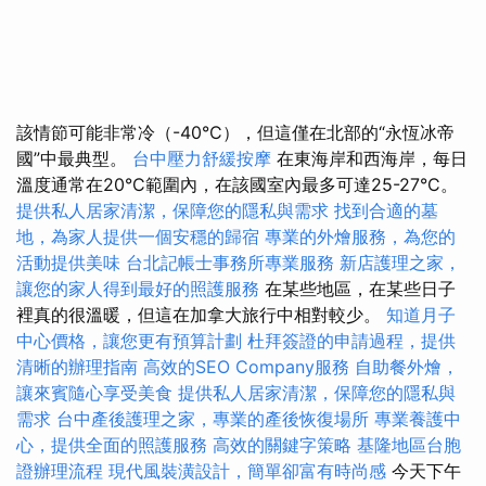
該情節可能非常冷（-40°C），但這僅在北部的“永恆冰帝
國”中最典型。
台中壓力舒緩按摩
在東海岸和西海岸，每日
溫度通常在20°C範圍內，在該國室內最多可達25-27°C。
提供私人居家清潔，保障您的隱私與需求
找到合適的墓
地，為家人提供一個安穩的歸宿
專業的外燴服務，為您的
活動提供美味
台北記帳士事務所專業服務
新店護理之家，
讓您的家人得到最好的照護服務
在某些地區，在某些日子
裡真的很溫暖，但這在加拿大旅行中相對較少。
知道月子
中心價格，讓您更有預算計劃
杜拜簽證的申請過程，提供
清晰的辦理指南
高效的SEO Company服務
自助餐外燴，
讓來賓隨心享受美食
提供私人居家清潔，保障您的隱私與
需求
台中產後護理之家，專業的產後恢復場所
專業養護中
心，提供全面的照護服務
高效的關鍵字策略
基隆地區台胞
證辦理流程
現代風裝潢設計，簡單卻富有時尚感
今天下午