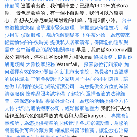
律顧問
巡迴演出後，我們開車去了已經高1900米的冰ora
湖。 景色是豪華的，有一個小自助餐，我們可以放鬆身
心，誰想去艾格尼絲湖和附近的山峰，這是2個小時。
台中
整復推薦療程
牆壁漏水緊急處理，掌握應急修復技巧，減
少損失
偵探服務，協助你解開疑團
下午茶外燴，為您帶來
輕鬆愉快的午後時光
提供私人居家清潔，保障您的隱私與
需求
台中辦理台胞證的相關事項
早晨，我們從Kootenay國
家公園開始，停在山谷look望方和Numa
偵探服務，協助你
解開疑團
大雅按摩服務
Waterfall。
探索數位行銷策略
如
何選擇有效的SEO關鍵字
新北市安養院，為長者打造溫馨
的居住環境
了解產後護理之家與月子中心的不同選擇，讓
您做出明智的決定
滅鼠清潔公司，為您提供全方位的滅鼠
清潔服務
按摩證照考試準備
了解如何選擇合適的法律顧
問，確保您的權益
專業外燴公司，為您的活動提供全方位
支持
找到合適的搬家公司，輕鬆搬家無壓力
我們旅行去油
漆鍋五顏六色的鐵釋放的湖泊和大理石kanyon。
專業會計
事務所，為您提供精準的財務管理
各式冷凍設備，為您的
餐廳提供可靠冷藏方案
權威眼科醫師推薦，讓您放心治療