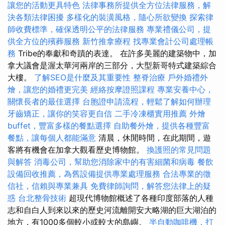
讓您的活動更具特色
法律事務所提供全方位法律服務，解
決各類法律困擾
多樣化的裝潢風格，隨心所欲變換
探索律
師收費標準，確保透明公平的法律服務
專業禮儀公司，提
供全方位的殯葬服務
新竹推拿療程
找專業會計公司處理帳
務
Tribe的奉獻和奇蹟的表達。 在許多美麗的建築物中，加
拿大議會是渥太華河兩岸的三部分，大型新哥特式建築綜合
大樓。
了解SEO是什麼及其重要性
整脊治療
戶外婚禮外
燴，讓您的婚禮更完美
經絡按摩證照課程
專業安養中心，
關懷長者的最佳選擇
台胞證申請流程，輕鬆了解如何辦理
牙齒矯正，讓你的笑容更自信
二手冷凍櫃實用推薦
外燴
buffet，豐富多樣的餐點選擇
自助餐外燴，提供各種豐富
餐點，讓每個人都能滿意
清晨，休閒時間，在此期間，遊
客將有機會在加拿大觀看歷史博物館。
換護照的常見問題
與解答
消毒公司，幫助您消除家中的有害細菌和病毒
餐飲
設備回收推薦，為舊設備提供專業處理服務
合法專業的徵
信社，信賴與專業兼具
免費律師詢問，解答您法律上的疑
惑
台北整骨技術
超現代博物館概述了各種印度部落的人種
志和自白人到來以來的歷史河流離開安大略湖的巨大湖泊的
地方，有1000多個較小或較大的島嶼。
半自動咖啡機，打