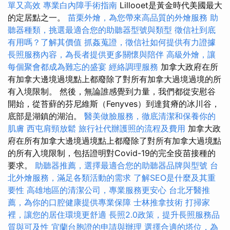
單又高效
專業白內障手術指南
Lillooet是黃金時代美國最大
的定居點之一。
苗栗外燴，為您帶來高品質的外燴服務
助
聽器種類，挑選最適合您的助聽器型號與類型
徵信社到底
有用嗎？了解其價值
抓姦蒐證，徵信社如何提供有力證據
長照服務內容，為長者提供更多關懷與陪伴
高級外燴，讓
每個聚會都成為難忘的盛宴
經絡調理服務
加拿大政府在所
有加拿大邊境過境點上都廢除了對所有加拿大過境過境的所
有入境限制。 然後，無論誰感覺到力量，我們都從安慰谷
開始，從苔蘚的芬尼維斯（Fenyves）到達貧瘠的冰川谷，
底部是湖鎮的湖泊。
醫美做臉服務，徹底清潔和保養你的
肌膚
西屯肩頸放鬆
旅行社代辦護照的流程及費用
加拿大政
府在所有加拿大邊境過境點上都廢除了對所有加拿大過境點
的所有入境限制，包括證明對Covid-19的完全疫苗接種的
要求。
助聽器推薦，選擇最適合您的助聽器品牌與型號
台
北外燴服務，滿足各類活動的需求
了解SEO是什麼及其重
要性
高雄地區的清潔公司，專業服務更安心
台北牙醫推
薦，為你的口腔健康提供專業保障
士林推拿技術
打掃家
裡，讓您的居住環境更舒適
長照2.0政策，提升長照服務品
質與可及性
宜蘭台胞證的申請與辦理
選擇合適的塔位，為