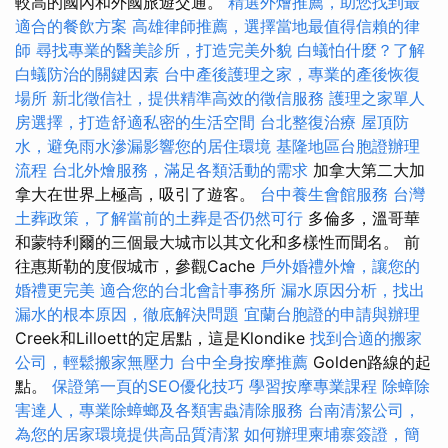
較高的國內和外國旅遊交通。
精選外燴推薦，助您找到最
適合的餐飲方案
高雄律師推薦，選擇當地最值得信賴的律
師
尋找專業的醫美診所，打造完美外貌
白蟻怕什麼？了解
白蟻防治的關鍵因素
台中產後護理之家，專業的產後恢復
場所
新北徵信社，提供精準高效的徵信服務
護理之家單人
房選擇，打造舒適私密的生活空間
台北整復治療
屋頂防
水，避免雨水滲漏影響您的居住環境
基隆地區台胞證辦理
流程
台北外燴服務，滿足各類活動的需求
加拿大第二大加
拿大在世界上極高，吸引了遊客。
台中養生會館服務
台灣
土葬政策，了解當前的土葬是否仍然可行
多倫多，溫哥華
和蒙特利爾的三個最大城市以其文化和多樣性而聞名。 前
往惠斯勒的度假城市，參觀Cache
戶外婚禮外燴，讓您的
婚禮更完美
適合您的台北會計事務所
漏水原因分析，找出
漏水的根本原因，徹底解決問題
宜蘭台胞證的申請與辦理
Creek和Lilloett的定居點，這是Klondike
找到合適的搬家
公司，輕鬆搬家無壓力
台中全身按摩推薦
Golden路線的起
點。
保證第一頁的SEO優化技巧
學習按摩專業課程
除蟑除
害達人，專業除蟑螂及各類害蟲清除服務
台南清潔公司，
為您的居家環境提供高品質清潔
如何辦理柬埔寨簽證，簡