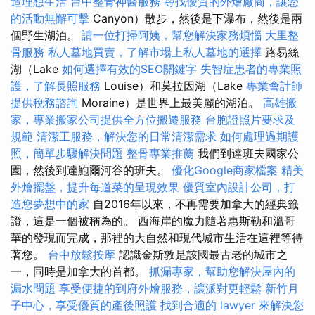
造理想生活
台中整骨神醫服務
尋找優質的外燴廠商，讓您
的活動無懈可擊
Canyon）散步，然後是下瀑布，然後是兩
個野生湖泊。
請一位打掃阿姨，幫您解決家務煩惱
大里整
骨服務
私人墓地買賣，了解市場上私人墓地的選擇
路易絲
湖（Lake
如何選擇有效的SEO關鍵字
失智症患者的專業照
護，了解長照服務
Louise）和莫拉因湖（Lake
專業會計師
提供稅務諮詢
Moraine）是世界上最美麗的湖泊。
高雄搬
家，專業搬家公司提供全方位搬遷服務
台胞證照片要求及
規範
清潔工服務，解決您的日常清潔需求
如何處理過期護
照，簡單步驟解決問題
整骨專業推薦
我們到達班夫國家公
園，然後到達鮑爾河谷的班夫。
優化Google商家檔案
精美
外燴擺盤，提升每道菜的呈現效果
優質室內設計公司，打
造您夢想中的家
自2016年以來，不再需要加拿大的經典籤
證，這是一個被稱為的。 西海岸的魔力隨著惠斯勒和溫哥
華的發現而完成，那裡的大自然和現代城市生活在這裡等待
著您。
台中放鬆按摩
認識金斯敦是該國最古老的城市之
一，同時是加拿大的首都。
抓漏專家，幫助您解決屋內的
漏水問題
享受便捷的到府外燴服務，讓派對更輕鬆
新竹月
子中心，享受優質的產後照護
找到合適的 lawyer 來解決您