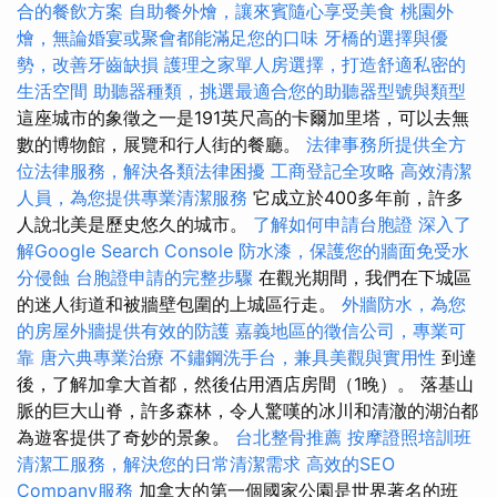
合的餐飲方案
自助餐外燴，讓來賓隨心享受美食
桃園外
燴，無論婚宴或聚會都能滿足您的口味
牙橋的選擇與優
勢，改善牙齒缺損
護理之家單人房選擇，打造舒適私密的
生活空間
助聽器種類，挑選最適合您的助聽器型號與類型
這座城市的象徵之一是191英尺高的卡爾加里塔，可以去無
數的博物館，展覽和行人街的餐廳。
法律事務所提供全方
位法律服務，解決各類法律困擾
工商登記全攻略
高效清潔
人員，為您提供專業清潔服務
它成立於400多年前，許多
人說北美是歷史悠久的城市。
了解如何申請台胞證
深入了
解Google Search Console
防水漆，保護您的牆面免受水
分侵蝕
台胞證申請的完整步驟
在觀光期間，我們在下城區
的迷人街道和被牆壁包圍的上城區行走。
外牆防水，為您
的房屋外牆提供有效的防護
嘉義地區的徵信公司，專業可
靠
唐六典專業治療
不鏽鋼洗手台，兼具美觀與實用性
到達
後，了解加拿大首都，然後佔用酒店房間（1晚）。 落基山
脈的巨大山脊，許多森林，令人驚嘆的冰川和清澈的湖泊都
為遊客提供了奇妙的景象。
台北整骨推薦
按摩證照培訓班
清潔工服務，解決您的日常清潔需求
高效的SEO
Company服務
加拿大的第一個國家公園是世界著名的班