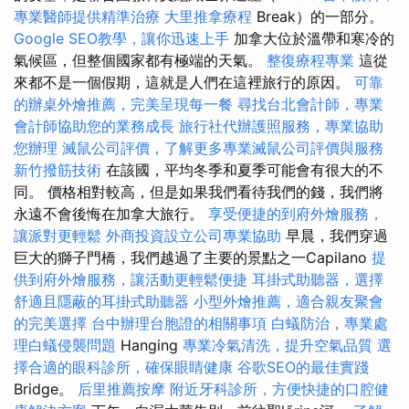
專業醫師提供精準治療
大里推拿療程
Break）的一部分。
Google SEO教學，讓你迅速上手
加拿大位於溫帶和寒冷的
氣候區，但整個國家都有極端的天氣。
整復療程專業
這從
來都不是一個假期，這就是人們在這裡旅行的原因。
可靠
的辦桌外燴推薦，完美呈現每一餐
尋找台北會計師，專業
會計師協助您的業務成長
旅行社代辦護照服務，專業協助
您辦理
滅鼠公司評價，了解更多專業滅鼠公司評價與服務
新竹撥筋技術
在該國，平均冬季和夏季可能會有很大的不
同。 價格相對較高，但是如果我們看待我們的錢，我們將
永遠不會後悔在加拿大旅行。
享受便捷的到府外燴服務，
讓派對更輕鬆
外商投資設立公司專業協助
早晨，我們穿過
巨大的獅子門橋，我們越過了主要的景點之一Capilano
提
供到府外燴服務，讓活動更輕鬆便捷
耳掛式助聽器，選擇
舒適且隱蔽的耳掛式助聽器
小型外燴推薦，適合親友聚會
的完美選擇
台中辦理台胞證的相關事項
白蟻防治，專業處
理白蟻侵襲問題
Hanging
專業冷氣清洗，提升空氣品質
選
擇合適的眼科診所，確保眼睛健康
谷歌SEO的最佳實踐
Bridge。
后里推薦按摩
附近牙科診所，方便快捷的口腔健