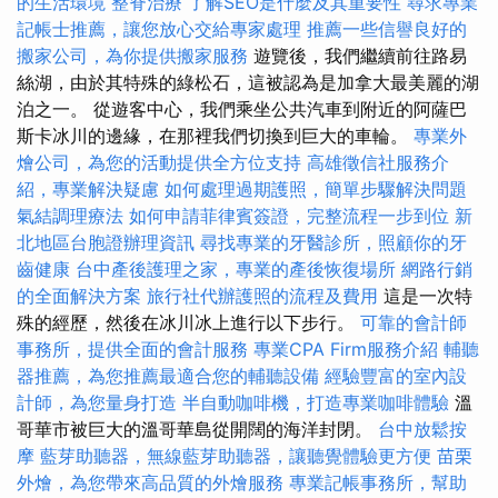
的生活環境
整脊治療
了解SEO是什麼及其重要性
尋求專業
記帳士推薦，讓您放心交給專家處理
推薦一些信譽良好的
搬家公司，為你提供搬家服務
遊覽後，我們繼續前往路易
絲湖，由於其特殊的綠松石，這被認為是加拿大最美麗的湖
泊之一。 從遊客中心，我們乘坐公共汽車到附近的阿薩巴
斯卡冰川的邊緣，在那裡我們切換到巨大的車輪。
專業外
燴公司，為您的活動提供全方位支持
高雄徵信社服務介
紹，專業解決疑慮
如何處理過期護照，簡單步驟解決問題
氣結調理療法
如何申請菲律賓簽證，完整流程一步到位
新
北地區台胞證辦理資訊
尋找專業的牙醫診所，照顧你的牙
齒健康
台中產後護理之家，專業的產後恢復場所
網路行銷
的全面解決方案
旅行社代辦護照的流程及費用
這是一次特
殊的經歷，然後在冰川冰上進行以下步行。
可靠的會計師
事務所，提供全面的會計服務
專業CPA Firm服務介紹
輔聽
器推薦，為您推薦最適合您的輔聽設備
經驗豐富的室內設
計師，為您量身打造
半自動咖啡機，打造專業咖啡體驗
溫
哥華市被巨大的溫哥華島從開闊的海洋封閉。
台中放鬆按
摩
藍芽助聽器，無線藍芽助聽器，讓聽覺體驗更方便
苗栗
外燴，為您帶來高品質的外燴服務
專業記帳事務所，幫助