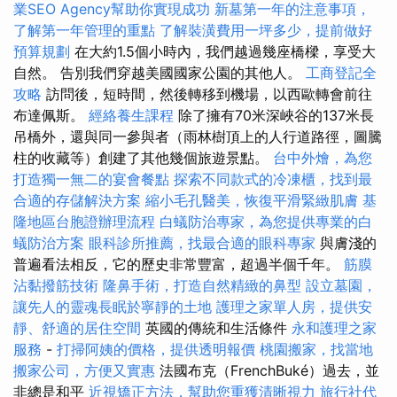
業SEO Agency幫助你實現成功
新墓第一年的注意事項，
了解第一年管理的重點
了解裝潢費用一坪多少，提前做好
預算規劃
在大約1.5個小時內，我們越過幾座橋樑，享受大
自然。 告別我們穿越美國國家公園的其他人。
工商登記全
攻略
訪問後，短時間，然後轉移到機場，以西歐轉會前往
布達佩斯。
經絡養生課程
除了擁有70米深峽谷的137米長
吊橋外，還與同一參與者（雨林樹頂上的人行道路徑，圖騰
柱的收藏等）創建了其他幾個旅遊景點。
台中外燴，為您
打造獨一無二的宴會餐點
探索不同款式的冷凍櫃，找到最
合適的存儲解決方案
縮小毛孔醫美，恢復平滑緊緻肌膚
基
隆地區台胞證辦理流程
白蟻防治專家，為您提供專業的白
蟻防治方案
眼科診所推薦，找最合適的眼科專家
與膚淺的
普遍看法相反，它的歷史非常豐富，超過半個千年。
筋膜
沾黏撥筋技術
隆鼻手術，打造自然精緻的鼻型
設立墓園，
讓先人的靈魂長眠於寧靜的土地
護理之家單人房，提供安
靜、舒適的居住空間
英國的傳統和生活條件
永和護理之家
服務
-
打掃阿姨的價格，提供透明報價
桃園搬家，找當地
搬家公司，方便又實惠
法國布克（FrenchBuké）過去，並
非總是和平
近視矯正方法，幫助您重獲清晰視力
旅行社代