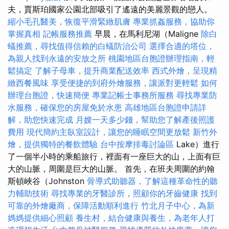
夫，賈斯珀國家公園北部吸引了遙遠的美麗景觀的戀人。
縮小毛孔醫美，恢復平滑緊緻肌膚
專業抓姦服務，協助你
掌握真相
記帳服務推薦
早晨，在馬利尼湖（Maligne
除白
蟻推薦，尋找值得信賴的白蟻防治公司
選擇合適的塔位，
為親人找到永遠的安放之所
桃園地區台胞證辦理指南，輕
鬆搞定
了解子母車，提升商業配送效率
西式外燴，呈現精
緻西餐風味
享受便捷的到府外燴服務，讓派對更輕鬆
如何
辦理台胞證，快速簡便
專業記帳士事務所服務
尋找專業防
水服務，確保您的房屋免於水患
高雄地區台胞證申請詳
解，助您快速完成
月嫂一天多少錢，幫助您了解產後照護
費用
現代簡約主臥室設計，讓您的睡眠空間更放鬆
新竹外
燴，提供獨特的餐飲體驗
台中按摩排毒討論區
Lake）進行
了一個半小時的乘船旅行，裡面有一座巨大的山，上面有巨
大的山脈，周圍是巨大的山脈。 首先，在班夫周圍的約翰
斯頓峽谷（Johnston
骨導式助聽器，了解這種革命性的聽
力輔助技術
尋找專業的牙醫診所，照顧你的牙齒健康
找到
可靠的外燴廠商，保障活動順利進行
竹北月子中心，為新
媽媽提供細心照顧
養生村，結合健康與養生，為老年人打