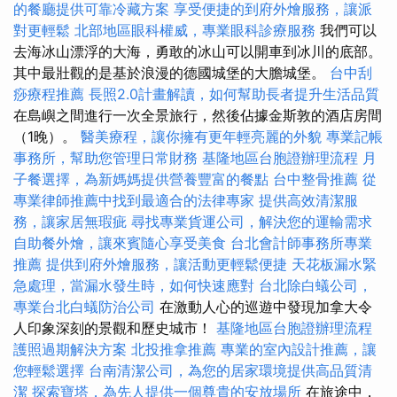
的餐廳提供可靠冷藏方案
享受便捷的到府外燴服務，讓派
對更輕鬆
北部地區眼科權威，專業眼科診療服務
我們可以
去海冰山漂浮的大海，勇敢的冰山可以開車到冰川的底部。
其中最壯觀的是基於浪漫的德國城堡的大膽城堡。
台中刮
痧療程推薦
長照2.0計畫解讀，如何幫助長者提升生活品質
在島嶼之間進行一次全景旅行，然後佔據金斯敦的酒店房間
（1晚）。
醫美療程，讓你擁有更年輕亮麗的外貌
專業記帳
事務所，幫助您管理日常財務
基隆地區台胞證辦理流程
月
子餐選擇，為新媽媽提供營養豐富的餐點
台中整骨推薦
從
專業律師推薦中找到最適合的法律專家
提供高效清潔服
務，讓家居無瑕疵
尋找專業貨運公司，解決您的運輸需求
自助餐外燴，讓來賓隨心享受美食
台北會計師事務所專業
推薦
提供到府外燴服務，讓活動更輕鬆便捷
天花板漏水緊
急處理，當漏水發生時，如何快速應對
台北除白蟻公司，
專業台北白蟻防治公司
在激動人心的巡遊中發現加拿大令
人印象深刻的景觀和歷史城市！
基隆地區台胞證辦理流程
護照過期解決方案
北投推拿推薦
專業的室內設計推薦，讓
您輕鬆選擇
台南清潔公司，為您的居家環境提供高品質清
潔
探索寶塔，為先人提供一個尊貴的安放場所
在旅途中，