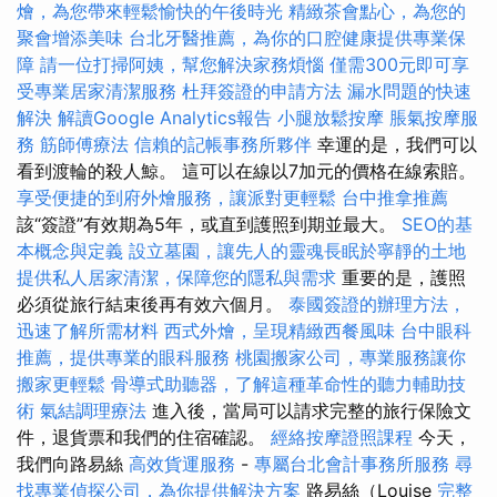
燴，為您帶來輕鬆愉快的午後時光
精緻茶會點心，為您的
聚會增添美味
台北牙醫推薦，為你的口腔健康提供專業保
障
請一位打掃阿姨，幫您解決家務煩惱
僅需300元即可享
受專業居家清潔服務
杜拜簽證的申請方法
漏水問題的快速
解決
解讀Google Analytics報告
小腿放鬆按摩
脹氣按摩服
務
筋師傅療法
信賴的記帳事務所夥伴
幸運的是，我們可以
看到渡輪的殺人鯨。 這可以在線以7加元的價格在線索賠。
享受便捷的到府外燴服務，讓派對更輕鬆
台中推拿推薦
該“簽證”有效期為5年，或直到護照到期並最大。
SEO的基
本概念與定義
設立墓園，讓先人的靈魂長眠於寧靜的土地
提供私人居家清潔，保障您的隱私與需求
重要的是，護照
必須從旅行結束後再有效六個月。
泰國簽證的辦理方法，
迅速了解所需材料
西式外燴，呈現精緻西餐風味
台中眼科
推薦，提供專業的眼科服務
桃園搬家公司，專業服務讓你
搬家更輕鬆
骨導式助聽器，了解這種革命性的聽力輔助技
術
氣結調理療法
進入後，當局可以請求完整的旅行保險文
件，退貨票和我們的住宿確認。
經絡按摩證照課程
今天，
我們向路易絲
高效貨運服務
-
專屬台北會計事務所服務
尋
找專業偵探公司，為你提供解決方案
路易絲（Louise
完整