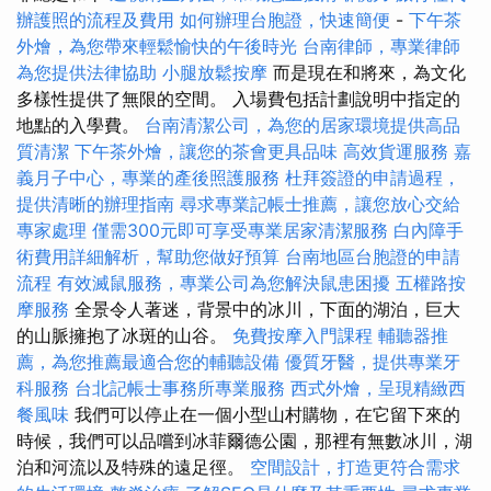
辦護照的流程及費用
如何辦理台胞證，快速簡便
-
下午茶
外燴，為您帶來輕鬆愉快的午後時光
台南律師，專業律師
為您提供法律協助
小腿放鬆按摩
而是現在和將來，為文化
多樣性提供了無限的空間。 入場費包括計劃說明中指定的
地點的入學費。
台南清潔公司，為您的居家環境提供高品
質清潔
下午茶外燴，讓您的茶會更具品味
高效貨運服務
嘉
義月子中心，專業的產後照護服務
杜拜簽證的申請過程，
提供清晰的辦理指南
尋求專業記帳士推薦，讓您放心交給
專家處理
僅需300元即可享受專業居家清潔服務
白內障手
術費用詳細解析，幫助您做好預算
台南地區台胞證的申請
流程
有效滅鼠服務，專業公司為您解決鼠患困擾
五權路按
摩服務
全景令人著迷，背景中的冰川，下面的湖泊，巨大
的山脈擁抱了冰斑的山谷。
免費按摩入門課程
輔聽器推
薦，為您推薦最適合您的輔聽設備
優質牙醫，提供專業牙
科服務
台北記帳士事務所專業服務
西式外燴，呈現精緻西
餐風味
我們可以停止在一個小型山村購物，在它留下來的
時候，我們可以品嚐到冰菲爾德公園，那裡有無數冰川，湖
泊和河流以及特殊的遠足徑。
空間設計，打造更符合需求