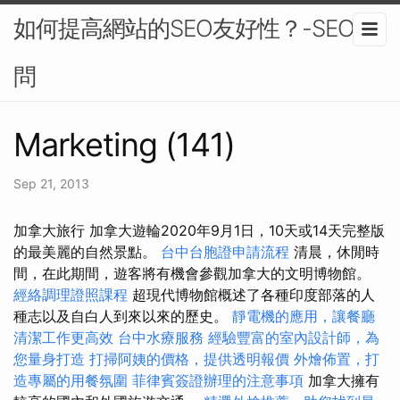
如何提高網站的SEO友好性？-SEO顧
問
Marketing (141)
Sep 21, 2013
加拿大旅行 加拿大遊輪2020年9月1日，10天或14天完整版
的最美麗的自然景點。
台中台胞證申請流程
清晨，休閒時
間，在此期間，遊客將有機會參觀加拿大的文明博物館。
經絡調理證照課程
超現代博物館概述了各種印度部落的人
種志以及自白人到來以來的歷史。
靜電機的應用，讓餐廳
清潔工作更高效
台中水療服務
經驗豐富的室內設計師，為
您量身打造
打掃阿姨的價格，提供透明報價
外燴佈置，打
造專屬的用餐氛圍
菲律賓簽證辦理的注意事項
加拿大擁有