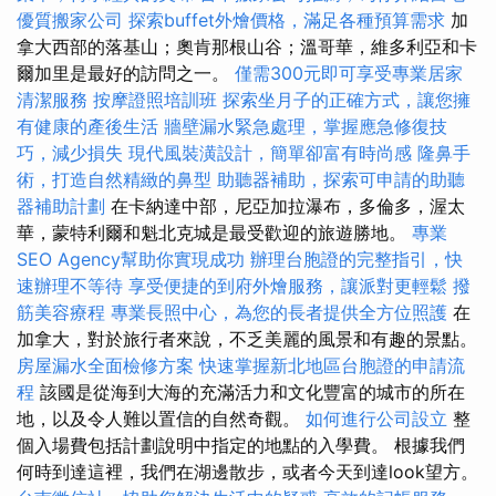
優質搬家公司
探索buffet外燴價格，滿足各種預算需求
加
拿大西部的落基山；奧肯那根山谷；溫哥華，維多利亞和卡
爾加里是最好的訪問之一。
僅需300元即可享受專業居家
清潔服務
按摩證照培訓班
探索坐月子的正確方式，讓您擁
有健康的產後生活
牆壁漏水緊急處理，掌握應急修復技
巧，減少損失
現代風裝潢設計，簡單卻富有時尚感
隆鼻手
術，打造自然精緻的鼻型
助聽器補助，探索可申請的助聽
器補助計劃
在卡納達中部，尼亞加拉瀑布，多倫多，渥太
華，蒙特利爾和魁北克城是最受歡迎的旅遊勝地。
專業
SEO Agency幫助你實現成功
辦理台胞證的完整指引，快
速辦理不等待
享受便捷的到府外燴服務，讓派對更輕鬆
撥
筋美容療程
專業長照中心，為您的長者提供全方位照護
在
加拿大，對於旅行者來說，不乏美麗的風景和有趣的景點。
房屋漏水全面檢修方案
快速掌握新北地區台胞證的申請流
程
該國是從海到大海的充滿活力和文化豐富的城市的所在
地，以及令人難以置信的自然奇觀。
如何進行公司設立
整
個入場費包括計劃說明中指定的地點的入學費。 根據我們
何時到達這裡，我們在湖邊散步，或者今天到達look望方。