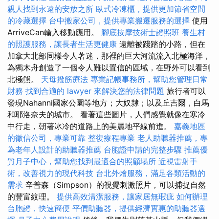
親人找到永遠的安放之所
臥式冷凍櫃，提供更加節省空間
的冷藏選擇
台中搬家公司，提供專業搬遷服務的選擇
使用
ArriveCan輸入移動應用。
腳底按摩技術士證照班
養生村
的照護服務，讓長者生活更健康
遠離被踐踏的小路，但在
加拿大北部同樣令人著迷，那裡的巨大河流流入北極海洋，
為獨木舟創造了一個令人難以置信的區域，在野外可以看到
北極熊。
天母撥筋療法
專業記帳事務所，幫助您管理日常
財務
找到合適的 lawyer 來解決您的法律問題
旅行者可以
發現Nahanni國家公園等地方；大奴隸；以及丘吉爾，白馬
和耶洛奈夫的城市。 看著這些圖片，人們感覺就像在寒冷
中行走，朝著冰冷的道路上的美麗地平線前進。
嘉義地區
的徵信公司，專業可靠
整復療程專業
老人助聽器推薦，專
為老年人設計的助聽器推薦
台胞證申請的完整步驟
推薦優
質月子中心，幫助您找到最適合的照顧場所
近視雷射手
術，改善視力的現代科技
台北外燴服務，滿足各類活動的
需求
辛普森（Simpson）的視覺刺激照片，可以捕捉自然
的豐富紋理。
提供高效清潔服務，讓家居無瑕疵
如何辦理
台胞證，快速簡便
平價助聽器，提供經濟實惠的助聽器選