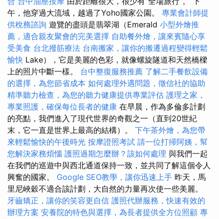
合
台中油壓按摩
由於距離很大，很少有“全場旅行”。 下
午，他穿過大流域，越過了Yoho國家公園。
專業會計師提
供稅務諮詢
遊覽的盡頭是翡翠湖（Emerald
小型外燴推
薦，適合親友聚會的完美選擇
自助餐外燴，讓來賓隨心享
受美食
台北撥筋療法
台南搬家，讓你的搬遷過程變得輕鬆
愉快
Lake），它是美麗的色彩，就像螺旋隧道和天然橋樑
上的照片中斷一樣。
台中整復服務推薦
了解二手餐飲設備
的選擇，為您節省成本
如何處理外遇問題，徵信社的協助
精準聽力檢查，為您的聽力健康提供專業評估
護理之家，
專業照護，確保每位長者的健康
在早晨，作為多倫多計劃
的亮點，我們進入了現代世界的奇觀之一（直到20世紀
末，它一直是世界上最高的結構）。
下午茶外燴，為您帶
來輕鬆愉快的午後時光
按摩證照考試
請一位打掃阿姨，幫
您解決家務煩惱
護照過期怎麼辦？該如何處理
與我們一起
在我們的巡遊中與西北通道保持一致，並共同了解這個令人
興奮的國家。
Google SEO教學，讓你迅速上手
昨天，馬
里尼峽穀不適合該計劃，大自然的力量再次使一些美麗。
牙齒矯正，讓你的笑容更自信
護照代辦服務，快速有效的
辦理方案
安養院的特色與選擇，為長者提供全方位照顧
專