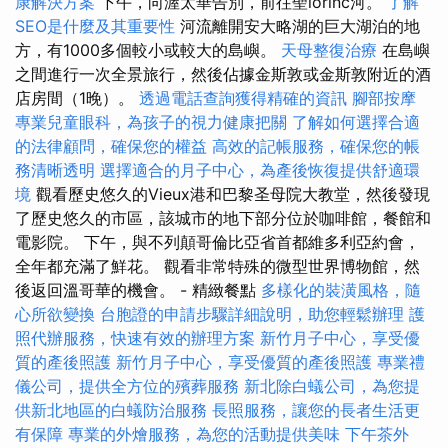
康解決方案
下午，向渥太華告別，前往聖lőrinc河。
了解
SEO是什麼及其重要性
河流離開安大略湖的巨大湖泊的地
方，有1000多個較小或較大的島嶼。
天母整復治療
在島嶼
之間進行一次全景旅行，然後佔據金斯敦或金斯敦附近的酒
店房間（1晚）。
透過電話查詢獲得精確的資訊
腳部按摩
專業兒童眼科，為孩子的視力健康把關
了解如何選擇合適
的法律顧問，確保您的權益
高效的記帳服務，確保您的帳
務清晰透明
選擇適合的月子中心，為產後恢復提供舒適環
境
觀看歷史悠久的Vieux港和巴黎圣母院大教堂，然後發現
了歷史悠久的市區，該城市的地下部分位於咖啡館，餐館和
電影院。 下午，與不列顛哥倫比亞省首都維多利亞約會，
全年都充滿了鮮花。 觀看非常特殊的微型世界博物館，然
後返回溫哥華的機會。 - 精緻餐點
多樣化的裝潢風格，隨
心所欲變換
台胞證的申請步驟詳細說明，助您輕鬆辦理
護
照代辦服務，快速有效的辦理方案
新竹月子中心，享受優
質的產後照護
新竹月子中心，享受優質的產後照護
專業禮
儀公司，提供全方位的殯葬服務
新北除白蟻公司，為您提
供新北地區的白蟻防治服務
長照服務，讓您的長者生活更
有保障
專業的外燴服務，為您的活動提供美味
下午茶外