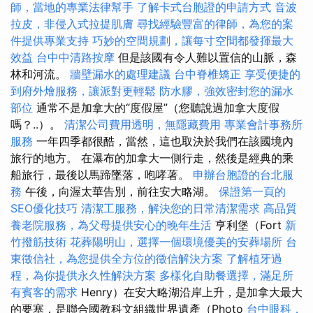
師，當地的專業法律幫手
了解卡式台胞證的申請方式
音波
拉皮，非侵入式拉提肌膚
尋找經驗豐富的律師，為您的案
件提供專業支持
巧妙的空間規劃，讓每寸空間都發揮最大
效益
台中中清路按摩
但是該國有令人難以置信的山脈，森
林和河流。
牆壁漏水的處理建議
台中脊椎矯正
享受便捷的
到府外燴服務，讓派對更輕鬆
防水膠，強效密封您的漏水
部位
通常不是加拿大的“度假屋”（您聽說過加拿大度假
嗎？..）。
清潔公司費用透明，無隱藏費用
專業會計事務所
服務
一年四季都很酷，當然，這也取決於我們在該國境內
旅行的地方。 在瀑布的加拿大一側行走，然後是經典的乘
船旅行，最後以馬蹄墜落，咆哮著。
申辦台胞證的台北服
務
午後，向渥太華告別，前往安大略湖。
保證第一頁的
SEO優化技巧
清潔工服務，解決您的日常清潔需求
高品質
養老院服務，為父母提供安心的晚年生活
亨利堡（Fort
新
竹撥筋技術
花葬陽明山，選擇一個環境優美的安葬場所
台
東徵信社，為您提供全方位的徵信解決方案
了解植牙過
程，為你提供永久性解決方案
多樣化自助餐選擇，滿足所
有賓客的需求
Henry）在安大略湖沿岸上升，是加拿大最大
的要塞，是聯合國教科文組織世界遺產（Photo
台中眼科，