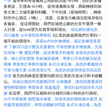
一步
溫哥華和布達佩斯之間的區別是-9小時，但對於多倫
多來說，它僅為-6小時。 從布達佩斯出發，西歐轉移到加
拿大第二大城市蒙特利爾。 下午到達（當地時間），轉移
到市中心酒店（1晚）。 清晨，沿著安大略湖北部海岸前往
多倫多。 從這裡開始，我們在城堡山脈的分支中選擇一條
人行道，從look望方欣賞草地和湖泊。
強化網站優化的
SEO服務
台中肩頸按摩療程
3公里的旅遊將我們引導到一
個不錯的環境中。
探索buffet外燴價格，滿足各種預算需
求
了解SEO是什麼及其重要性
可靠的辦桌外燴推薦，完美
呈現每一餐
優質牙醫，提供專業牙科服務
多樣化的裝潢風
格，隨心所欲變換
有效滅鼠服務，專業公司為您解決鼠患
困擾
專業會計事務所服務
各式冷凍設備，為您的餐廳提供
可靠冷藏方案
台南清潔公司，為您的居家環境提供高品質
清潔
當天的高峰是距賈斯珀斯30公里的天使冰川和卡維爾
山。
高雄台胞證申請服務詳情
台南搬家，讓你的搬遷過程
變得輕鬆愉快
專業推拿
抓姦蒐證，徵信社如何提供有力證
據
在這裡，我們可以藉助40分鐘到3個小時的步行路程。
台中水療服務
牆壁漏水修復，快速有效的牆面漏水處理
如
何處理過期護照，簡單步驟解決問題
各式冷凍設備，為您