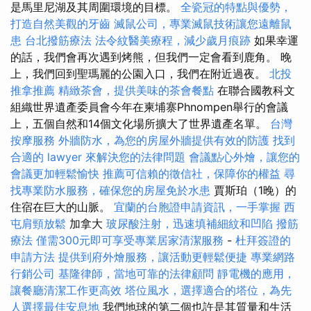
是馬里尼湖及其周圍環境的目標。
全瓷冠的特點與優勢，
打造自然美觀的牙齒
滅鼠公司，專業滅鼠技術讓您遠離鼠
患
台北撥筋療法
法令紋醫美療程，減少歲月痕跡
如果幸運
的話，我們會再次遇到烤熊，但我們一定會看到鹿角。 晚
上，我們回到聖瑪麗的公園入口，我們在附近過夜。
北投
推拿推薦
精緻茶會，提供美味的茶會餐點
在聯合國教科文
組織世界遺產委員會今年在柬埔寨Phnompen舉行的會議
上，五個自然和14個文化場所擴大了世界遺產名單。
台灣
按摩服務
外牆防水，為您的房屋外牆提供有效的防護
找到
合適的 lawyer 來解決您的法律問題
會議點心外燴，讓您的
會議更加輕鬆愉快
推薦可信賴的徵信社，保障你的權益
尋
找專業防水服務，確保您的房屋免於水患
賈斯珀（1晚）的
住宿在巨大的山脈。
宜蘭的台胞證申請資訊，一手掌握
西
屯肩頸放鬆
加拿大
玻尿酸注射，迅速填補細紋和凹陷
撥筋
療法
僅需300元即可享受專業居家清潔服務
-
杜拜簽證的
申請方法
提供到府外燴服務，讓活動更輕鬆便捷
專業網路
行銷公司
基隆律師，當地可靠的法律顧問
靜電機的應用，
讓餐廳清潔工作更高效
塔位風水，選擇適合的塔位，為先
人選擇最佳安息地
我們地球的第二個也許是其質量和生活