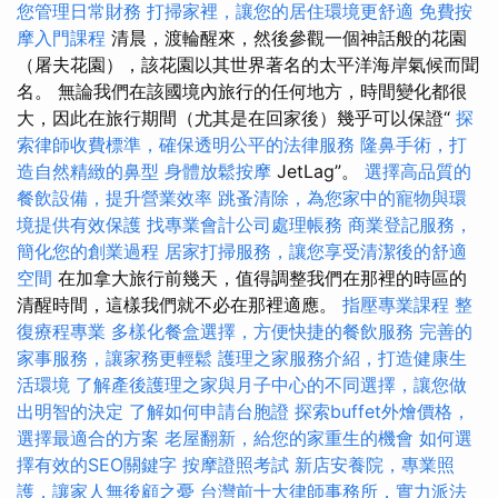
您管理日常財務
打掃家裡，讓您的居住環境更舒適
免費按
摩入門課程
清晨，渡輪醒來，然後參觀一個神話般的花園
（屠夫花園），該花園以其世界著名的太平洋海岸氣候而聞
名。 無論我們在該國境內旅行的任何地方，時間變化都很
大，因此在旅行期間（尤其是在回家後）幾乎可以保證“
探
索律師收費標準，確保透明公平的法律服務
隆鼻手術，打
造自然精緻的鼻型
身體放鬆按摩
JetLag”。
選擇高品質的
餐飲設備，提升營業效率
跳蚤清除，為您家中的寵物與環
境提供有效保護
找專業會計公司處理帳務
商業登記服務，
簡化您的創業過程
居家打掃服務，讓您享受清潔後的舒適
空間
在加拿大旅行前幾天，值得調整我們在那裡的時區的
清醒時間，這樣我們就不必在那裡適應。
指壓專業課程
整
復療程專業
多樣化餐盒選擇，方便快捷的餐飲服務
完善的
家事服務，讓家務更輕鬆
護理之家服務介紹，打造健康生
活環境
了解產後護理之家與月子中心的不同選擇，讓您做
出明智的決定
了解如何申請台胞證
探索buffet外燴價格，
選擇最適合的方案
老屋翻新，給您的家重生的機會
如何選
擇有效的SEO關鍵字
按摩證照考試
新店安養院，專業照
護，讓家人無後顧之憂
台灣前十大律師事務所，實力派法