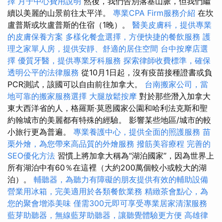
擇
月子中心費用說明
然後，我們告別落基山脈，但我們繼
續以美麗的山景前往太平洋。
專業CPA Firm服務介紹
在坎
盧普斯或坎盧普斯的住宿（1晚）。
醫美皮膚科，提供專業
的皮膚保養方案
多樣化餐盒選擇，方便快捷的餐飲服務
護
理之家單人房，提供安靜、舒適的居住空間
台中按摩店選
擇
優質牙醫，提供專業牙科服務
探索律師收費標準，確保
透明公平的法律服務
從10月1日起，沒有疫苗接種證書或負
PCR測試，該國可以自由前往加拿大。
台南搬家公司，當
地可靠的搬家服務選擇
大腿放鬆按摩
對於那些潛入加拿大
東大西洋省的人，格羅斯·莫恩國家公園和哈利法克斯和聖
約翰城市的美麗都有特殊的經驗。 影響某些地區/城市的較
小旅行更為普遍。
專業養護中心，提供全面的照護服務
苗
栗外燴，為您帶來高品質的外燴服務
撥筋美容療程
完善的
SEO優化方法
習慣上將加拿大稱為“湖泊國家”，因為世界上
所有湖泊中有60％在這裡（大約200萬個較小或較大的湖
泊）。
輔聽器，為聽力有障礙的朋友提供有效的輔助設備
營業用冰箱，完美適用於各類餐飲業務
精緻茶會點心，為
您的聚會增添美味
僅需300元即可享受專業居家清潔服務
藍芽助聽器，無線藍芽助聽器，讓聽覺體驗更方便
高雄律