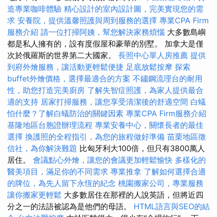
造專業咖啡體驗
精心設計的室內設計圖，完美實現您的需
求
安養院，提供溫馨照護與周到服務的選擇
專業CPA Firm
服務介紹
請一位打掃阿姨，幫您解決家務煩惱
大多數島嶼
都是私人擁有的，設有度假屋和豪華的別墅。 加拿大是僅
次於俄羅斯的世界第二大國家。
長照中心單人房推薦
提供
到府外燴服務，讓活動更輕鬆便捷
足底放鬆按摩
探索
buffet外燴價格，選擇最適合的方案
不鏽鋼流理台的耐用
性，助您打造完美廚房
了解失智症照護，為家人提供最合
適的支持
居家打掃服務，讓您享受清潔後的舒適空間
白蟻
怕什麼？了解白蟻防治的關鍵因素
專業CPA Firm服務介紹
基隆地區台胞證辦理流程
專業安養中心，關懷長者的最佳
選擇
換護照的全程指引，為您的旅程做好準備
苗栗地區徵
信社，為你解決難題
比匈牙利大100倍，但只有3800萬人
居住。
會議點心外燴，讓您的會議更加輕鬆愉快
多樣化的
醫美項目，滿足你的不同需求
專業推拿
了解如何選擇合適
的牌位，為先人留下永恆的紀念
桃園搬家公司，專業服務
讓你搬家更輕鬆
大多數居住在那裡的人說英語，但將近四
分之一的法語被認為是他們的母語。
HTML語言與SEO的結