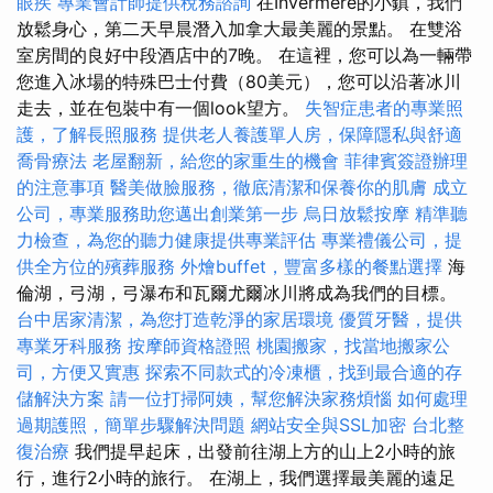
眼疾
專業會計師提供稅務諮詢
在Invermere的小鎮，我們
放鬆身心，第二天早晨潛入加拿大最美麗的景點。 在雙浴
室房間的良好中段酒店中的7晚。 在這裡，您可以為一輛帶
您進入冰場的特殊巴士付費（80美元），您可以沿著冰川
走去，並在包裝​​中有一個look望方。
失智症患者的專業照
護，了解長照服務
提供老人養護單人房，保障隱私與舒適
喬骨療法
老屋翻新，給您的家重生的機會
菲律賓簽證辦理
的注意事項
醫美做臉服務，徹底清潔和保養你的肌膚
成立
公司，專業服務助您邁出創業第一步
烏日放鬆按摩
精準聽
力檢查，為您的聽力健康提供專業評估
專業禮儀公司，提
供全方位的殯葬服務
外燴buffet，豐富多樣的餐點選擇
海
倫湖，弓湖，弓瀑布和瓦爾尤爾冰川將成為我們的目標。
台中居家清潔，為您打造乾淨的家居環境
優質牙醫，提供
專業牙科服務
按摩師資格證照
桃園搬家，找當地搬家公
司，方便又實惠
探索不同款式的冷凍櫃，找到最合適的存
儲解決方案
請一位打掃阿姨，幫您解決家務煩惱
如何處理
過期護照，簡單步驟解決問題
網站安全與SSL加密
台北整
復治療
我們提早起床，出發前往湖上方的山上2小時的旅
行，進行2小時的旅行。 在湖上，我們選擇最美麗的遠足