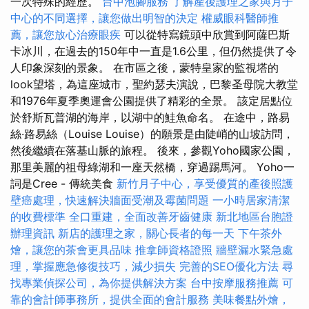
一次特殊的經歷。
台中泡腳服務
了解產後護理之家與月子
中心的不同選擇，讓您做出明智的決定
權威眼科醫師推
薦，讓您放心治療眼疾
可以從特寫鏡頭中欣賞到阿薩巴斯
卡冰川，在過去的150年中一直是1.6公里，但仍然提供了令
人印象深刻的景象。 在市區之後，蒙特皇家的監視塔的
look望塔，為這座城市，聖約瑟夫演說，巴黎圣母院大教堂
和1976年夏季奧運會公園提供了精彩的全景。 該定居點位
於舒斯瓦普湖的海岸，以湖中的鮭魚命名。 在途中，路易
絲·路易絲（Louise Louise）的願景是由陡峭的山坡訪問，
然後繼續在落基山脈的旅程。 後來，參觀Yoho國家公園，
那里美麗的祖母綠湖和一座天然橋，穿過踢馬河。 Yoho一
詞是Cree - 傳統美食
新竹月子中心，享受優質的產後照護
壁癌處理，快速解決牆面受潮及霉菌問題
一小時居家清潔
的收費標準
全口重建，全面改善牙齒健康
新北地區台胞證
辦理資訊
新店的護理之家，關心長者的每一天
下午茶外
燴，讓您的茶會更具品味
推拿師資格證照
牆壁漏水緊急處
理，掌握應急修復技巧，減少損失
完善的SEO優化方法
尋
找專業偵探公司，為你提供解決方案
台中按摩服務推薦
可
靠的會計師事務所，提供全面的會計服務
美味餐點外燴，