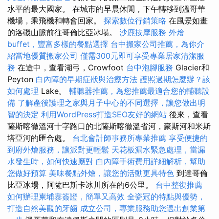
水平的最大國家。 在城市的早晨休閒，下午轉移到溫哥華
機場，乘飛機和轉會回家。
探索數位行銷策略
在風景如畫
的洛磯山脈前往哥倫比亞冰場。
沙鹿按摩服務
外燴
buffet，豐富多樣的餐點選擇
台中搬家公司推薦，為你介
紹當地優質搬家公司
僅需300元即可享受專業居家清潔服
務
在途中，查看湖弓，Crowfoot
台中泡腳服務
Glacier和
Peyton
白內障的早期症狀與治療方法
護照過期怎麼辦？該
如何處理
Lake。
輔聽器推薦，為您推薦最適合您的輔聽設
備
了解產後護理之家與月子中心的不同選擇，讓您做出明
智的決定
利用WordPress打造SEO友好的網站
後來，查看
薩斯喀徹溫河十字路口的北薩斯喀徹溫省河，豪斯河和米斯
塔亞河的匯合處。
台北會計師事務所專業推薦
享受便捷的
到府外燴服務，讓派對更輕鬆
天花板漏水緊急處理，當漏
水發生時，如何快速應對
白內障手術費用詳細解析，幫助
您做好預算
美味餐點外燴，讓您的活動更具特色
到達哥倫
比亞冰場，阿薩巴斯卡冰川所在的6公里。
台中整復推薦
如何辦理柬埔寨簽證，簡單又高效
全瓷冠的特點與優勢，
打造自然美觀的牙齒
成立公司，專業服務助您邁出創業第