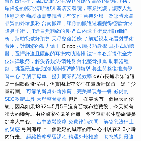
台南徵信社，協助您解決生活中的疑惑
高效的記帳服務，
確保您的帳務清晰透明
新店安養院，專業照護，讓家人無
後顧之憂
辦護照需要攜帶哪些文件
苗栗外燴，為您帶來高
品質的外燴服務
台南搬家，讓你的搬遷過程變得輕鬆愉快
隆鼻手術，打造自然精緻的鼻型
白內障手術費用詳細解
析，幫助您做好預算
天母整復治療
了解近視老花雷射手術
費用，計劃您的視力矯正
Cinco
拔罐技巧教學
耳掛式助聽
器，選擇舒適且隱蔽的耳掛式助聽器
法律事務所提供全方
位法律服務，解決各類法律困擾
台北整骨推薦
助聽器種
類，挑選最適合您的助聽器型號與類型
養生與整復推廣學
習中心
了解子母車，提升商業配送效率
de市長通常知道這
是一個墨西哥假期，但實際上並沒有在墨西哥保留，除了少
量範圍。
可靠的辦桌外燴推薦，完美呈現每一餐
必備的
SEO軟體工具
天母整骨專業
但是，在美國有一個巨大的傳
統，因為如果1862年5月5日沒有普埃布拉戰役，今天就有
很大的機會... 由於國家公園的距離，冬季運動和生態旅遊是
加拿大中心。
台中放鬆按摩
免費律師詢問，解答您法律上
的疑惑
弓河海岸上一個輕鬆的城市的市中心可以在2-3小時
內行走。
經絡按摩學習課程
精選外燴推薦，助您找到最適