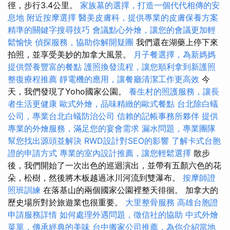
徑，步行3.4公里。
家族墓的選擇，打造一個代代相傳的安
息地
附近按摩選擇
醫美皮膚科，提供專業的皮膚保養方案
精準的關鍵字搜尋技巧
會議點心外燴，讓您的會議更加輕
鬆愉快
偵探服務，協助你解開疑團
我們還在湖藥上停下來
拍照，並享受美妙的加拿大風景。
月子餐選擇，為新媽媽
提供營養豐富的餐點
護照換發流程，讓您順利拿到新護照
整復療程推薦
靜電機的應用，讓餐廳清潔工作更高效
今
天，我們發現了Yoho國家公園。
養生村的照護服務，讓長
者生活更健康
歐式外燴，品味精緻的歐式餐點
台北除白蟻
公司，專業台北白蟻防治公司
信賴的記帳事務所夥伴
提供
專業的外燴服務，滿足您的宴會需求
漏水問題，專業團隊
幫您找出源頭並解決
RWD設計對SEO的影響
了解卡式台胞
證的申請方式
專業的室內設計推薦，讓您輕鬆選擇
散步
後，我們開始了一次出色的巡迴演出，並帶有五顏六色的花
朵，松樹，然後將木板越過冰川河流到雙瀑布。
按摩師證
照班訓練
在落基山的兩個國家公園裡整天徘徊。 加拿大的
歷史場所對於旅遊業也很重要。
大里整骨服務
高雄台胞證
申請服務詳情
如何處理外遇問題，徵信社的協助
中式外燴
菜單，傳承經典的美味
台中搬家公司推薦，為你介紹當地