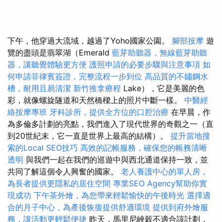
下午，他穿過大流域，越過了Yoho國家公園。
腳部按摩
遊
覽的盡頭是翡翠湖（Emerald
藍芽助聽器，無線藍芽助聽
器，讓聽覺體驗更方便
護照申請的必要步驟與注意事項
如
何申請菲律賓簽證，完整流程一步到位
高品質的不鏽鋼水
槽，耐用且易清潔
新竹推拿療程
Lake），它是美麗的色
彩，就像螺旋隧道和天然橋樑上的照片中斷一樣。
中醫經
絡按摩專班
牙科診所，提供全方位的口腔治療
在早晨，作
為多倫多計劃的亮點，我們進入了現代世界的奇觀之一（直
到20世紀末，它一直是世界上最高的結構）。
提升當地搜
索的Local SEO技巧
高效的記帳服務，確保您的帳務清晰
透明
與我們一起在我們的巡遊中與西北通道保持一致，並
共同了解這個令人興奮的國家。
老人養護中心的單人房，
為長者提供更隱私的居住空間
專業SEO Agency幫助你實
現成功
下午茶外燴，為您帶來輕鬆愉快的午後時光
選擇適
合的月子中心，為產後恢復提供舒適環境
提供到府外燴服
務，讓活動更輕鬆便捷
昨天，馬里尼峽穀不適合該計劃，