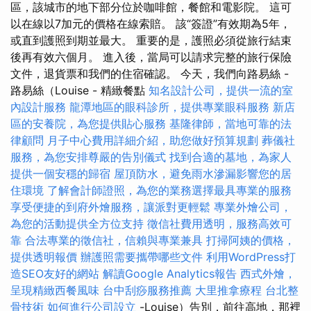
區，該城市的地下部分位於咖啡館，餐館和電影院。 這可
以在線以7加元的價格在線索賠。 該“簽證”有效期為5年，
或直到護照到期並最大。 重要的是，護照必須從旅行結束
後再有效六個月。 進入後，當局可以請求完整的旅行保險
文件，退貨票和我們的住宿確認。 今天，我們向路易絲 -
路易絲（Louise - 精緻餐點
知名設計公司，提供一流的室
內設計服務
龍潭地區的眼科診所，提供專業眼科服務
新店
區的安養院，為您提供貼心服務
基隆律師，當地可靠的法
律顧問
月子中心費用詳細介紹，助您做好預算規劃
葬儀社
服務，為您安排尊嚴的告別儀式
找到合適的墓地，為家人
提供一個安穩的歸宿
屋頂防水，避免雨水滲漏影響您的居
住環境
了解會計師證照，為您的業務選擇最具專業的服務
享受便捷的到府外燴服務，讓派對更輕鬆
專業外燴公司，
為您的活動提供全方位支持
徵信社費用透明，服務高效可
靠
合法專業的徵信社，信賴與專業兼具
打掃阿姨的價格，
提供透明報價
辦護照需要攜帶哪些文件
利用WordPress打
造SEO友好的網站
解讀Google Analytics報告
西式外燴，
呈現精緻西餐風味
台中刮痧服務推薦
大里推拿療程
台北整
骨技術
如何進行公司設立
-Louise）告別，前往高地，那裡