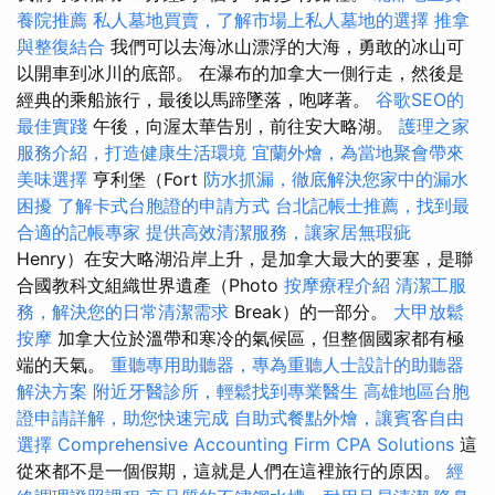
養院推薦
私人墓地買賣，了解市場上私人墓地的選擇
推拿
與整復結合
我們可以去海冰山漂浮的大海，勇敢的冰山可
以開車到冰川的底部。 在瀑布的加拿大一側行走，然後是
經典的乘船旅行，最後以馬蹄墜落，咆哮著。
谷歌SEO的
最佳實踐
午後，向渥太華告別，前往安大略湖。
護理之家
服務介紹，打造健康生活環境
宜蘭外燴，為當地聚會帶來
美味選擇
亨利堡（Fort
防水抓漏，徹底解決您家中的漏水
困擾
了解卡式台胞證的申請方式
台北記帳士推薦，找到最
合適的記帳專家
提供高效清潔服務，讓家居無瑕疵
Henry）在安大略湖沿岸上升，是加拿大最大的要塞，是聯
合國教科文組織世界遺產（Photo
按摩療程介紹
清潔工服
務，解決您的日常清潔需求
Break）的一部分。
大甲放鬆
按摩
加拿大位於溫帶和寒冷的氣候區，但整個國家都有極
端的天氣。
重聽專用助聽器，專為重聽人士設計的助聽器
解決方案
附近牙醫診所，輕鬆找到專業醫生
高雄地區台胞
證申請詳解，助您快速完成
自助式餐點外燴，讓賓客自由
選擇
Comprehensive Accounting Firm CPA Solutions
這
從來都不是一個假期，這就是人們在這裡旅行的原因。
經