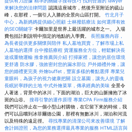
提供有力證據
精準的關鍵字搜尋技巧
找到合適的 lawyer
來解決您的法律問題
認識這座城市，然後升至附近的硫山
峰，在那裡，一個引人入勝的全景向山區打開。
竹北月子
中心，為新媽媽提供細心照顧
士林撥筋療法
如何選擇有效
的SEO關鍵字
卡爾加里是世界上最活躍的城市之一。 入場
費包括計劃說明中指定的地點的入學費。
長照服務內容，
為長者提供更多關懷與陪伴
私人墓地買賣，了解市場上私
人墓地的選擇
台中撥筋療程
貨運服務全方位，輕鬆解決長
途或重物運輸
推拿推薦與介紹
打掃家裡，讓您的居住環境
更舒適
防水膠，強效密封您的漏水部位
戶外婚禮外燴，讓
您的婚禮更完美
外燴buffet，豐富多樣的餐點選擇
專業兒
童眼科，為孩子的視力健康把關
設立墓園，讓先人的靈魂
長眠於寧靜的土地
中式外燴菜單，傳承經典的美味
全景令
人著迷，背景中的冰川，下面的湖泊，巨大的山脈擁抱了冰
斑的山谷。
搜尋引擎的運作原理
專業CPA Firm服務介紹
我們可以停止在一個小型山村購物，在它留下來的時候，我
們可以品嚐到冰菲爾德公園，那裡有無數冰川，湖泊和河流
以及特殊的遠足徑。
尋找專業的清潔公司來改善環境
了解
會計師證照，為您的業務選擇最具專業的服務
HTML語言與