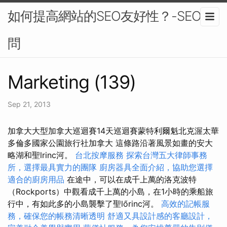
如何提高網站的SEO友好性？-SEO顧
問
Marketing (139)
Sep 21, 2013
加拿大大型加拿大巡迴賽14天巡迴賽蒙特利爾魁北克渥太華
多倫多國家公園旅行社加拿大 這條路沿著風景如畫的安大
略湖和聖lrinc河。
台北按摩服務
探索台灣五大律師事務
所，選擇最具實力的團隊
廚房器具全面介紹，協助您選擇
適合的廚房用品
在途中，可以在成千上萬的洛克波特
（Rockports）中觀看成千上萬的小島，在1小時的乘船旅
行中，有如此多的小島襲擊了聖lőrinc河。
高效的記帳服
務，確保您的帳務清晰透明
舒適又具設計感的客廳設計，