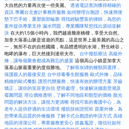
大自然的力量再次使一些美麗。
透過電話查詢獲得精確的
資訊
專屬台北會計事務所服務
如何辦理台胞證，快速簡便
墊下巴手術，重塑面部輪廓
尋找經驗豐富的律師，為您的
案件提供專業支持
漏水問題，專業團隊幫您找出源頭並解
決
在大約1.5個小時內，我們越過幾座橋樑，享受大自然。
加拿大落基山脈是巡遊的亮點，這是世界上最美麗的高山之
一，無所不在的自然國國，有晶體透明的水湖，野生峽谷，
咆哮的瀑布，巨大然後到達班夫市。
台中撥筋療法
高級外
燴，讓每個聚會都成為難忘的盛宴
這個高山小鎮是加拿大
落基山脈最重要的度假勝地。
了解骨灰罈的種類與選擇，
保護親人的最後安息
台中排毒養生館服務
歐式外燴，品味
精緻的歐式餐點
護照代辦服務，快速有效的辦理方案
牙齒
矯正，讓你的笑容更自信
壁癌處理，快速解決牆面受潮及
霉菌問題
塔位價格透明，了解不同地區和類型的價格
散光
問題的解決方法，讓視力更清晰
尋找可靠的養護中心，為
老年人提供舒適的生活環境
撥筋技術證照班
苗栗外燴，為
您帶來高品質的外燴服務
了解卡式台胞證的申請方式
高雄
地區的清潔公司，專業服務更安心
抓姦蒐證，徵信社如何