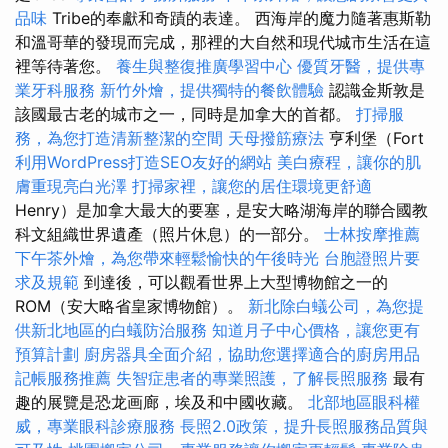
品味
Tribe的奉獻和奇蹟的表達。 西海岸的魔力隨著惠斯勒
和溫哥華的發現而完成，那裡的大自然和現代城市生活在這
裡等待著您。
養生與整復推廣學習中心
優質牙醫，提供專
業牙科服務
新竹外燴，提供獨特的餐飲體驗
認識金斯敦是
該國最古老的城市之一，同時是加拿大的首都。
打掃服
務，為您打造清新整潔的空間
天母撥筋療法
亨利堡（Fort
利用WordPress打造SEO友好的網站
美白療程，讓你的肌
膚重現亮白光澤
打掃家裡，讓您的居住環境更舒適
Henry）是加拿大最大的要塞，是安大略湖海岸的聯合國教
科文組織世界遺產（照片休息）的一部分。
士林按摩推薦
下午茶外燴，為您帶來輕鬆愉快的午後時光
台胞證照片要
求及規範
到達後，可以觀看世界上大型博物館之一的
ROM（安大略省皇家博物館）。
新北除白蟻公司，為您提
供新北地區的白蟻防治服務
知道月子中心價格，讓您更有
預算計劃
廚房器具全面介紹，協助您選擇適合的廚房用品
記帳服務推薦
失智症患者的專業照護，了解長照服務
最有
趣的展覽是恐龙画廊，埃及和中國收藏。
北部地區眼科權
威，專業眼科診療服務
長照2.0政策，提升長照服務品質與