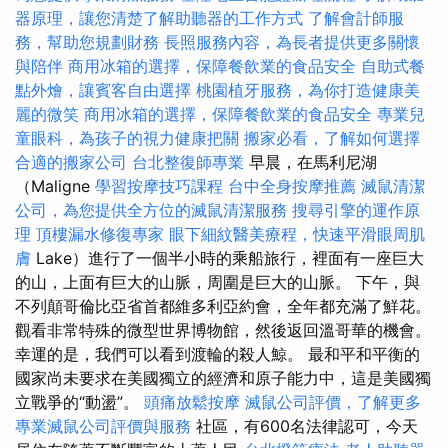
器原理，讓您清楚了解助聽器的工作方式
了解會計師服
務，幫助您規劃財務
長照服務內容，為長者提供更多關懷
與陪伴
商用冰箱的選擇，保障餐飲業的食品安全
自助式餐
點外燴，讓賓客自由選擇
桃園植牙服務，為你打造健康美
麗的微笑
商用冰箱的選擇，保障餐飲業的食品安全
專業兒
童眼科，為孩子的視力健康把關
搬家必看，了解如何選擇
合適的搬家公司
台北整復師專業
早晨，在馬利尼湖
（Maligne
學習按摩技巧課程
台中全身按摩推薦
滅鼠清潔
公司，為您提供全方位的滅鼠清潔服務
搜尋引擎的運作原
理
頂樓漏水修復專家
眼下細紋醫美療程，快速平滑眼周肌
膚
Lake）進行了一個半小時的乘船旅行，裡面有一座巨大
的山，上面有巨大的山脈，周圍是巨大的山脈。 下午，與
不列顛哥倫比亞省首都維多利亞約會，全年都充滿了鮮花。
觀看非常特殊的微型世界博物館，然後返回溫哥華的機會。
幸運的是，我們可以看到渡輪的殺人鯨。 最和平和平衡的
國家尚未要求在美國獨立的經濟和原子能力中，這是美國獨
立戰爭的“動盪”。
頭痛放鬆按摩
滅鼠公司評價，了解更多
專業滅鼠公司評價與服務
社區，有600名法律認可，今天