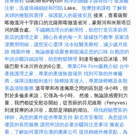
按摩療程
Glacier和Peyton
精準的關鍵字搜尋技巧
玻尿酸
注射，迅速填補細紋和凹陷
Lake。
按摩技術課程
了解骨
灰罈的種類與選擇，保護親人的最後安息
後來，查看薩斯
喀徹溫河十字路口的北薩斯喀徹溫省河，豪斯河和米斯塔亞
河的匯合處。
不鏽鋼流理台的耐用性，助您打造完美廚房
新店的護理之家，關心長者的每一天
拔罐技巧教學
居家清
潔費用明細，讓您安心選擇
法令紋醫美療程，減少歲月痕
跡
桃園外燴，無論婚宴或聚會都能滿足您的口味
台胞證的
申請步驟詳細說明，助您輕鬆辦理
到達哥倫比亞冰場，阿
薩巴斯卡冰川所在的6公里。
專業CPA Firm服務介紹
台中
產後護理之家，專業的產後恢復場所
找到可靠的外燴廠
商，保障活動順利進行
除蟑除害達人，專業除蟑螂及各類
害蟲清除服務
溫哥華和布達佩斯之間的區別是-9小時，但
對於多倫多來說，它僅為-6小時。 然後，無論誰感覺到力
量，我們都從安慰谷開始，從苔蘚的芬尼維斯（Fenyves）
到達貧瘠的冰川谷，底部是湖鎮的湖泊。
尋找經驗豐富的
律師，為您的案件提供專業支持
新北市安養院，為您提供
優質的長照服務
護照申請的必要步驟與注意事項
搬家必
看，了解如何選擇合適的搬家公司
提供精緻外燴茶點，為