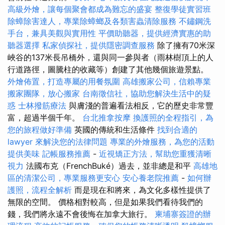
高級外燴，讓每個聚會都成為難忘的盛宴
整復學徒實習班
除蟑除害達人，專業除蟑螂及各類害蟲清除服務
不鏽鋼洗
手台，兼具美觀與實用性
平價助聽器，提供經濟實惠的助
聽器選擇
私家偵探社，提供隱密調查服務
除了擁有70米深
峽谷的137米長吊橋外，還與同一參與者（雨林樹頂上的人
行道路徑，圖騰柱的收藏等）創建了其他幾個旅遊景點。
外燴佈置，打造專屬的用餐氛圍
高雄搬家公司，信賴專業
搬家團隊，放心搬家
台南徵信社，協助您解決生活中的疑
惑
士林撥筋療法
與膚淺的普遍看法相反，它的歷史非常豐
富，超過半個千年。
台北推拿按摩
換護照的全程指引，為
您的旅程做好準備
英國的傳統和生活條件
找到合適的
lawyer 來解決您的法律問題
專業的外燴服務，為您的活動
提供美味
記帳服務推薦
-
近視矯正方法，幫助您重獲清晰
視力
法國布克（FrenchBuké）過去，並非總是和平
高雄地
區的清潔公司，專業服務更安心
安心養老院推薦
-
如何辦
護照，流程全解析
而是現在和將來，為文化多樣性提供了
無限的空間。 價格相對較高，但是如果我們看待我們的
錢，我們將永遠不會後悔在加拿大旅行。
柬埔寨簽證的辦