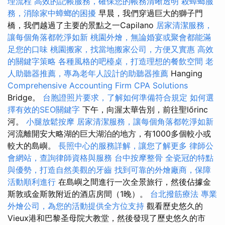
理流程
高效的記帳服務，確保您的帳務清晰透明
殺蟑螂服
務，消除家中蟑螂的困擾
早晨，我們穿過巨大的獅子門
橋，我們越過了主要的景點之一Capilano
居家清潔服務，
讓每個角落都乾淨如新
桃園外燴，無論婚宴或聚會都能滿
足您的口味
桃園搬家，找當地搬家公司，方便又實惠
高效
的關鍵字策略
各種風格的吧檯桌，打造理想的餐飲空間
老
人助聽器推薦，專為老年人設計的助聽器推薦
Hanging
Comprehensive Accounting Firm CPA Solutions
Bridge。
台胞證照片要求，了解如何準備符合規定
如何選
擇有效的SEO關鍵字
下午，向渥太華告別，前往聖lőrinc
河。
小腿放鬆按摩
居家清潔服務，讓每個角落都乾淨如新
河流離開安大略湖的巨大湖泊的地方，有1000多個較小或
較大的島嶼。
長照中心的服務詳解，讓您了解更多
律師公
會網站，查詢律師資格與服務
台中按摩整骨
全瓷冠的特點
與優勢，打造自然美觀的牙齒
找到可靠的外燴廠商，保障
活動順利進行
在島嶼之間進行一次全景旅行，然後佔據金
斯敦或金斯敦附近的酒店房間（1晚）。
台北撥筋療法
專業
外燴公司，為您的活動提供全方位支持
觀看歷史悠久的
Vieux港和巴黎圣母院大教堂，然後發現了歷史悠久的市