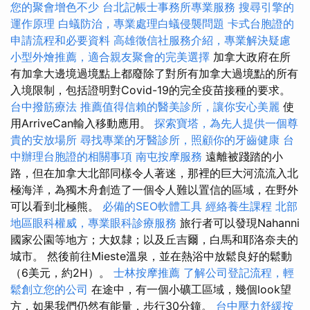
您的聚會增色不少
台北記帳士事務所專業服務
搜尋引擎的
運作原理
白蟻防治，專業處理白蟻侵襲問題
卡式台胞證的
申請流程和必要資料
高雄徵信社服務介紹，專業解決疑慮
小型外燴推薦，適合親友聚會的完美選擇
加拿大政府在所
有加拿大邊境過境點上都廢除了對所有加拿大過境點的所有
入境限制，包括證明對Covid-19的完全疫苗接種的要求。
台中撥筋療法
推薦值得信賴的醫美診所，讓你安心美麗
使
用ArriveCan輸入移動應用。
探索寶塔，為先人提供一個尊
貴的安放場所
尋找專業的牙醫診所，照顧你的牙齒健康
台
中辦理台胞證的相關事項
南屯按摩服務
遠離被踐踏的小
路，但在加拿大北部同樣令人著迷，那裡的巨大河流流入北
極海洋，為獨木舟創造了一個令人難以置信的區域，在野外
可以看到北極熊。
必備的SEO軟體工具
經絡養生課程
北部
地區眼科權威，專業眼科診療服務
旅行者可以發現Nahanni
國家公園等地方；大奴隸；以及丘吉爾，白馬和耶洛奈夫的
城市。 然後前往Mieste溫泉，並在熱浴中放鬆良好的鬆動
（6美元，約2H）。
士林按摩推薦
了解公司登記流程，輕
鬆創立您的公司
在途中，有一個小礦工區域，幾個look望
方，如果我們仍然有能量，步行30分鐘。
台中壓力舒緩按