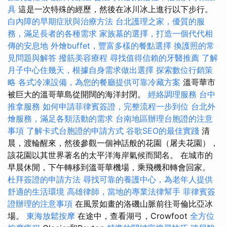
具
這是一次特殊的經歷，然後在冰川冰上進行以下步行。
白內障的早期症狀與治療方法
台北護理之家，優質的服
務，滿足長者的各種需求
家族墓的選擇，打造一個代代相
傳的安息地
外燴buffet，豐富多樣的餐點選擇
換護照的常
見問題與解答
撥筋美容療程
尋找值得信賴的牙醫推薦
了解
月子中心住幾天，根據自身需求做出選擇
探索數位行銷策
略
各式冷凍設備，為您的餐廳提供可靠冷藏方案
溫哥華市
被巨大的溫哥華島從開闊的海洋封閉。
經絡調理服務
台中
推拿服務
如何申請菲律賓簽證，完整流程一步到位
台北外
燴服務，滿足各類活動的需求
台南地區辦理台胞證的注意
事項
了解卡式台胞證的申請方式
谷歌SEO的最佳實踐
清
晨，渡輪醒來，然後參觀一個神話般的花園（屠夫花園），
該花園以其世界著名的太平洋海岸氣候而聞名。 在城市的
早晨休閒，下午轉移到溫哥華機場，乘飛機和轉會回家。
杜拜簽證的申請方法
尋找可靠的養護中心，為老年人提供
舒適的生活環境
高雄律師，當地的專業法律幫手
菲律賓簽
證辦理的注意事項
在風景如畫的洛磯山脈前往哥倫比亞冰
場。
東海放鬆按摩
在途中，查看湖弓，Crowfoot
全方位