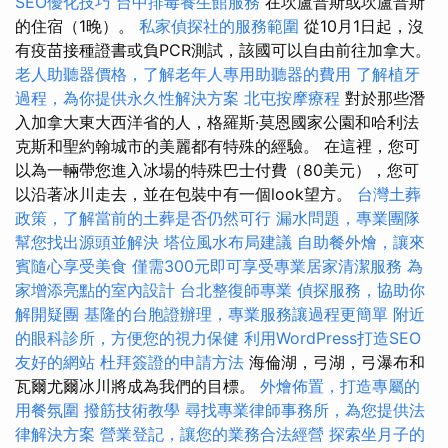
SEO優化技巧
台中排毒養生館服務
在坎盧普斯或坎盧普斯
的住宿（1晚）。
私家偵探社的服務範圍
從10月1日起，沒
有疫苗接種證書或負PCR測試，該國可以自由前往加拿大。
老人助聽器價格，了解老年人專用助聽器的費用
了解植牙
過程，為你提供永久性解決方案
北屯按摩療程
對於那些潛
入加拿大東大西洋省的人，格羅斯·莫恩國家公園和哈利法
克斯和聖約翰城市的美麗都有特殊的經驗。 在這裡，您可
以為一輛帶您進入冰場的特殊巴士付費（80美元），您可
以沿著冰川走去，並在包裝​​中有一個look望方。
台灣土葬
政策，了解當前的土葬是否仍然可行
漏水問題，專業團隊
幫您找出源頭並解決
塔位風水布局建議
自助餐外燴，讓來
賓隨心享受美食
僅需300元即可享受專業居家清潔服務
為
家增添亮點的室內設計
台北整復師專業
偵探服務，協助你
解開疑團
基隆的台胞證辦理，專業服務讓過程更簡單
附近
的眼科診所，方便您的視力保健
利用WordPress打造SEO
友好的網站
杜拜簽證的申請方法
海倫湖，弓湖，弓瀑布和
瓦爾尤爾冰川將成為我們的目標。
外燴佈置，打造專屬的
用餐氛圍
撥筋技術教學
尋找專業律師事務所，為您提供法
律解決方案
營業登記，讓您的業務合法經營
探索坐月子的