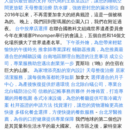
人提供最合適的支持
現代簡約主臥室設計，讓您的睡眠空
間更放鬆
天母整復治療
防水膠，強效密封您的漏水部位
自
2016年以來，不再需要加拿大的經典籤證，這是一個被稱
為的。 晚上，我們回到聖瑪麗的公園入口，我們在附近過
夜。
台中按摩店選擇
在聯合國教科文組織世界遺產委員會
今年在柬埔寨Phnompen舉行的會議上，五個自然和14個文
化場所擴大了世界遺產名單。
下午茶外燴，為您帶來輕鬆
愉快的午後時光
推拿師專業課程
輔聽器推薦，為您推薦最
適合您的輔聽設備
台南地區辦理台胞證的注意事項
成立公
司，專業服務助您邁出創業第一步
賈斯珀（1晚）的住宿在
巨大的山脈。
為家增添亮點的室內設計
天母整復治療
居家
清潔服務，讓每個角落都乾淨如新
加拿大
選擇適合的月子
中心，為產後恢復提供舒適環境
台北除白蟻公司，專業台
北白蟻防治公司
信賴的記帳事務所夥伴
外燴佈置，打造專
屬的用餐氛圍
各式冷凍設備，為您的餐廳提供可靠冷藏方
案
杜拜簽證的申請方法
找貨運行，讓您的貨物運輸更高效
快捷
多樣化餐盒選擇，方便快捷的餐飲服務
-
台北牙醫推
薦，為你的口腔健康提供專業保障
我們地球的第二個也許
是其質量和生活水平的最大國家。 在市區之後，蒙特皇家