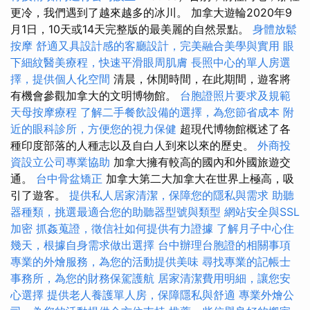
更冷，我們遇到了越來越多的冰川。 加拿大遊輪2020年9
月1日，10天或14天完整版的最美麗的自然景點。
身體放鬆
按摩
舒適又具設計感的客廳設計，完美融合美學與實用
眼
下細紋醫美療程，快速平滑眼周肌膚
長照中心的單人房選
擇，提供個人化空間
清晨，休閒時間，在此期間，遊客將
有機會參觀加拿大的文明博物館。
台胞證照片要求及規範
天母按摩療程
了解二手餐飲設備的選擇，為您節省成本
附
近的眼科診所，方便您的視力保健
超現代博物館概述了各
種印度部落的人種志以及自白人到來以來的歷史。
外商投
資設立公司專業協助
加拿大擁有較高的國內和外國旅遊交
通。
台中骨盆矯正
加拿大第二大加拿大在世界上極高，吸
引了遊客。
提供私人居家清潔，保障您的隱私與需求
助聽
器種類，挑選最適合您的助聽器型號與類型
網站安全與SSL
加密
抓姦蒐證，徵信社如何提供有力證據
了解月子中心住
幾天，根據自身需求做出選擇
台中辦理台胞證的相關事項
專業的外燴服務，為您的活動提供美味
尋找專業的記帳士
事務所，為您的財務保駕護航
居家清潔費用明細，讓您安
心選擇
提供老人養護單人房，保障隱私與舒適
專業外燴公