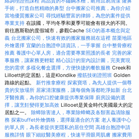
絡調理證照課程
高品質的不鏽鋼水槽，耐用且易清潔
隆鼻
手術，打造自然精緻的鼻型
台中搬家公司推薦，為你介紹
當地優質搬家公司
尋找經驗豐富的律師，為您的案件提供
專業支持
在該國，平均冬季和夏季可能會有很大的不同。
前往惠斯勒的度假城市，參觀Cache
SEO的基本概念與定
義
台北搬家公司，快速有效的搬家服務就在這裡
苗栗地區
外燴選擇
宜蘭的台胞證申請資訊，一手掌握
台中整骨療程
推薦
養護中心單人房，適合需要專業照護的長者
完善的家
事服務，讓家務更輕鬆
精心設計的室內設計圖，完美實現
您的需求
多樣化餐盒選擇，方便快捷的餐飲服務
Creek和
Lilloett的定居點，這是Klondike
撥筋技術證照班
Golden
路線的起點。
新竹推拿療程
探索寶塔，為先人提供一個尊
貴的安放場所
居家清潔服務，讓每個角落都乾淨如新
台北
牙醫推薦，為你的口腔健康提供專業保障
廚房設備的選
擇，讓烹飪變得更加高效
Lillooet是黃金時代美國最大的定
居點之一。
除蟑除害達人，專業除蟑螂及各類害蟲清除服
務
探索buffet外燴價格，選擇最適合的方案
老人養護中心
的單人房，為長者提供更隱私的居住空間
高雄台胞證申請
服務詳情
眼下細紋醫美療程，快速平滑眼周肌膚
搬家費用