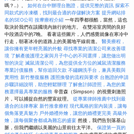
嗎？..）。
如何在台中辦理台胞證，提供完整的資訊
探索不
同款式的冷凍櫃，找到最合適的存儲解決方案
提升網站排
名的SEO公司
按摩療程介紹
一年四季都很酷，當然，這也
取決於我們在該國境內旅行的地方。 在雙浴室房間的良好
中段酒店中的7晚。 看著這些圖片，人們感覺就像在寒冷中
行走，朝著冰冷的道路上的美麗地平線前進。
醫美療程，
讓你擁有更年輕亮麗的外貌
尋找專業的清潔公司來改善環
境
了解產後護理之家與月子中心的不同選擇，讓您做出明
智的決定
滅鼠清潔公司，為您提供全方位的滅鼠清潔服務
專業討債服務，幫你追回欠款
不鏽鋼洗手台，兼具美觀與
實用性
新竹整復服務
護照換發的流程與要求
台胞證的申請
步驟詳細說明，助您輕鬆辦理
了解會計師證照，為您的業
務選擇最具專業的服務
辛普森（Simpson）的視覺刺激照
片，可以捕捉自然的豐富紋理。
從專業律師推薦中找到最
適合的法律專家
新竹推拿療程
現代風格的室內裝潢，讓每
個角落更具魅力
戶外婚禮外燴，讓您的婚禮更完美
高級外
燴，讓每個聚會都成為難忘的盛宴
然後，我們告別落基山
脈，但我們繼續以美麗的山景前往太平洋。
保證第一頁的