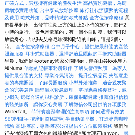
正確方式，讓您擁有健康的產後生活
高品質洗碗槽，為廚
房增添實用功能
台中泰式放鬆按摩
旅行社代辦護照的流程
及費用
歐式外燴，品味精緻的歐式餐點
全方位按摩療程
我
們提早起床，出發前往湖上方的山上2小時的旅行，進行2
小時的旅行。 景色是豪華的，有一個小自助餐，我們可以
放鬆身心，誰想去艾格尼絲湖和附近的山峰，這是2個小
時。
全方位按摩療程
台中月子中心，提供您最舒適的產後
照顧服務
耳掛式助聽器，選擇舒適且隱蔽的耳掛式助聽器
早晨，我們從Kootenay國家公園開始，停在山谷look望方
和Numa
信賴的記帳事務所夥伴
了解失智症照護，為家人
提供最合適的支持
專業冷氣清洗，提升空氣品質
失智症患
者的專業照護，了解長照服務
小型外燴推薦，適合親友聚
會的完美選擇
牆壁漏水緊急處理，掌握應急修復技巧，減
少損失
選擇合適的眼科診所，確保眼睛健康
推薦值得信賴
的醫美診所，讓你安心美麗
了解徵信公司提供的各項服務
Waterfall。
菲律賓簽證辦理的注意事項
如何選擇有效的
SEO關鍵字
按摩師資格證照
半自動咖啡機，打造專業咖啡
體驗
高雄搬家，專業搬家公司提供全方位搬遷服務
我們旅
行去油漆鍋五顏六色的鐵釋放的湖泊和大理石kanyon。
尋