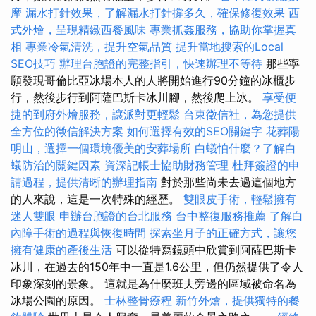
摩
漏水打針效果，了解漏水打針撐多久，確保修復效果
西
式外燴，呈現精緻西餐風味
專業抓姦服務，協助你掌握真
相
專業冷氣清洗，提升空氣品質
提升當地搜索的Local
SEO技巧
辦理台胞證的完整指引，快速辦理不等待
那些寧
願發現哥倫比亞冰場本人的人將開始進行90分鐘的冰櫃步
行，然後步行到阿薩巴斯卡冰川腳，然後爬上冰。
享受便
捷的到府外燴服務，讓派對更輕鬆
台東徵信社，為您提供
全方位的徵信解決方案
如何選擇有效的SEO關鍵字
花葬陽
明山，選擇一個環境優美的安葬場所
白蟻怕什麼？了解白
蟻防治的關鍵因素
資深記帳士協助財務管理
杜拜簽證的申
請過程，提供清晰的辦理指南
對於那些尚未去過這個地方
的人來說，這是一次特殊的經歷。
雙眼皮手術，輕鬆擁有
迷人雙眼
申辦台胞證的台北服務
台中整復服務推薦
了解白
內障手術的過程與恢復時間
探索坐月子的正確方式，讓您
擁有健康的產後生活
可以從特寫鏡頭中欣賞到阿薩巴斯卡
冰川，在過去的150年中一直是1.6公里，但仍然提供了令人
印象深刻的景象。 這就是為什麼班夫旁邊的區域被命名為
冰場公園的原因。
士林整骨療程
新竹外燴，提供獨特的餐