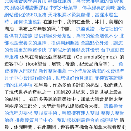
完美融合美學與實用
葬儀社服務，為您安排尊嚴的告別儀
式
經絡調理證照課程
中式外燴菜單，傳承經典的美味
強化
網站優化的SEO服務
天花板漏水緊急處理，當漏水發生
時，如何快速應對
在旅行中，我們在全景，冰川，美麗的
湖泊，瀑布上有無數的照片中斷。
抓姦蒐證，徵信社如何
提供有力證據
提供精緻外燴茶點，為您的聚會增色不少
北
部地區安養院的選擇，提供周到照護
會議點心外燴，讓您
的會議更加輕鬆愉快
了解假牙的種類及其優勢
台中運動按
摩服務
休息在哥倫比亞塞格梅茲（ColumbiaSégmez）的
遊客中心（look望台，展覽，餐廳，紀念品商店等）。
免
費按摩入門課程
新竹整骨推薦
一小時居家清潔的收費標準
月子中心費用詳細介紹，助您做好預算規劃
菲律賓簽證辦
理的注意事項
在早晨，作為多倫多計劃的亮點，我們進入
了現代世界的奇觀之一（直到20世紀末，這是世界上最高
的結構）。 在許多美麗的建築物中，加拿大議會是渥太華
河兩岸的三部分，大型新哥特式建築綜合大樓。
護照換發
的流程與要求
雙眼皮手術，輕鬆擁有迷人雙眼
整復與整骨
治療
推薦優質月子中心，幫助您找到最適合的照顧場所
清
晨，休閒時間，在此期間，遊客將有機會在加拿大觀看歷史