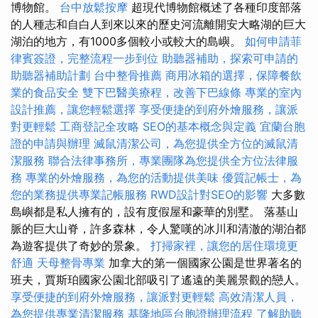
博物館。
台中放鬆按摩
超現代博物館概述了各種印度部落
的人種志和自白人到來以來的歷史河流離開安大略湖的巨大
湖泊的地方，有1000多個較小或較大的島嶼。
如何申請菲
律賓簽證，完整流程一步到位
助聽器補助，探索可申請的
助聽器補助計劃
台中整骨推薦
商用冰箱的選擇，保障餐飲
業的食品安全
雙下巴醫美療程，改善下巴線條
專業的室內
設計推薦，讓您輕鬆選擇
享受便捷的到府外燴服務，讓派
對更輕鬆
工商登記全攻略
SEO的基本概念與定義
宜蘭台胞
證的申請與辦理
滅鼠清潔公司，為您提供全方位的滅鼠清
潔服務
聯合法律事務所，專業團隊為您提供全方位法律服
務
專業的外燴服務，為您的活動提供美味
優質記帳士，為
您的業務提供專業記帳服務
RWD設計對SEO的影響
大多數
島嶼都是私人擁有的，設有度假屋和豪華的別墅。 落基山
脈的巨大山脊，許多森林，令人驚嘆的冰川和清澈的湖泊都
為遊客提供了奇妙的景象。
打掃家裡，讓您的居住環境更
舒適
天母整骨專業
加拿大的第一個國家公園是世界著名的
班夫，賈斯珀國家公園北部吸引了遙遠的美麗景觀的戀人。
享受便捷的到府外燴服務，讓派對更輕鬆
高效清潔人員，
為您提供專業清潔服務
基隆地區台胞證辦理流程
了解助聽