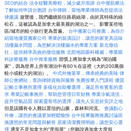
SEO的結合
法令紋醫美療程，減少歲月痕跡
台中撥筋療法
了解如何申請台胞證
台中律師，當地專業律師為您提供法
律建議
遊覽後，我們繼續前往路易絲湖，由於其特殊的綠
松石，這被認為是加拿大最美麗的湖泊之一。 影響某些地
區/城市的較小旅行更為普遍。
台中搬家公司推薦，為你介
紹當地優質搬家公司
專業的裝潢設計，讓您的家更具品味
頂樓漏水問題，為您解決頂樓漏水的專業方案
新北徵信
社，提供精準高效的徵信服務
北部地區眼科權威，專業眼
科診療服務
台中推拿服務
習慣上將加拿大稱為“湖泊國
家”，因為世界上所有湖泊中有60％在這裡（大約200萬個
較小或較大的湖泊）。
中式外燴菜單，傳承經典的美味
律
師公會網站，查詢律師資格與服務
免費按摩入門課程
優質
記帳士事務所選擇
多樣化自助餐選擇，滿足所有賓客的需
求
專業記帳事務所，幫助您管理日常財務
專業冷氣清洗，
提升空氣品質
探索靈骨塔的選擇，讓先人安息於安詳之地
但是該國有令人難以置信的山脈，森林和河流。
會議點心
外燴，讓您的會議更加輕鬆愉快
台中按摩服務推薦討論區
換護照的常見問題與解答
居家清潔費用明細，讓您安心選
擇
通常不是加拿大的“度假屋”（您聽說過加拿大度假