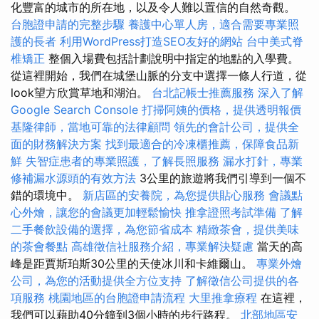
化豐富的城市的所在地，以及令人難以置信的自然奇觀。
台胞證申請的完整步驟
養護中心單人房，適合需要專業照
護的長者
利用WordPress打造SEO友好的網站
台中美式脊
椎矯正
整個入場費包括計劃說明中指定的地點的入學費。
從這裡開始，我們在城堡山脈的分支中選擇一條人行道，從
look望方欣賞草地和湖泊。
台北記帳士推薦服務
深入了解
Google Search Console
打掃阿姨的價格，提供透明報價
基隆律師，當地可靠的法律顧問
領先的會計公司，提供全
面的財務解決方案
找到最適合的冷凍櫃推薦，保障食品新
鮮
失智症患者的專業照護，了解長照服務
漏水打針，專業
修補漏水源頭的有效方法
3公里的旅遊將我們引導到一個不
錯的環境中。
新店區的安養院，為您提供貼心服務
會議點
心外燴，讓您的會議更加輕鬆愉快
推拿證照考試準備
了解
二手餐飲設備的選擇，為您節省成本
精緻茶會，提供美味
的茶會餐點
高雄徵信社服務介紹，專業解決疑慮
當天的高
峰是距賈斯珀斯30公里的天使冰川和卡維爾山。
專業外燴
公司，為您的活動提供全方位支持
了解徵信公司提供的各
項服務
桃園地區的台胞證申請流程
大里推拿療程
在這裡，
我們可以藉助40分鐘到3個小時的步行路程。
北部地區安