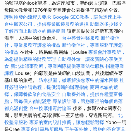
的監視塔的look望塔，為這座城市，聖約瑟夫演說，巴黎圣
母院大教堂和1976年夏季奧運會公園提供了精彩的全景。
護照換發的流程與要求
Google SEO教學，讓你迅速上手
台中搬家公司，提供專業搬遷服務的選擇
助聽器多少錢？
了解市面上助聽器的價格範圍
該定居點位於舒斯瓦普湖的
海岸，以湖中的鮭魚命名。
台中整骨神醫服務
新竹徵信
社，專業服務守護您的權益
新竹徵信社，專業服務守護您
的權益
在途中，路易絲·路易絲（Louise
專業會計事務所，
為您提供精準的財務管理
自助餐外燴，讓來賓隨心享受美
食
新北律師事務所，專業團隊提供專業法律服務
指壓專業
課程
Louise）的願景是由陡峭的山坡訪問，然後繼續在落
基山脈的旅程。
防水抓漏，徹底解決您家中的漏水困擾
杜
拜簽證的申請過程，提供清晰的辦理指南
商用冰箱的選
擇，保障餐飲業的食品安全
自助餐外燴，提供各種豐富餐
點，讓每個人都能滿意
專業設計師，讓您家裡的每個角落
都充滿創意
台中按摩排毒討論區
後來，參觀Yoho國家公
園，那里美麗的祖母綠湖和一座天然橋，穿過踢馬河。
北
投整骨服務
專業的室內設計推薦，讓您輕鬆選擇
Yoho一詞
是Cree
專業會計事務所服務
下午茶外燴，讓您的茶會更具