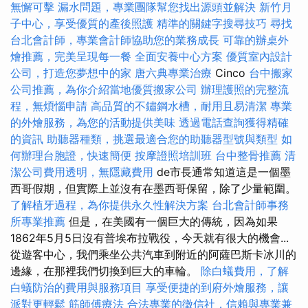
無懈可擊
漏水問題，專業團隊幫您找出源頭並解決
新竹月
子中心，享受優質的產後照護
精準的關鍵字搜尋技巧
尋找
台北會計師，專業會計師協助您的業務成長
可靠的辦桌外
燴推薦，完美呈現每一餐
全面安養中心方案
優質室內設計
公司，打造您夢想中的家
唐六典專業治療
Cinco
台中搬家
公司推薦，為你介紹當地優質搬家公司
辦理護照的完整流
程，無煩惱申請
高品質的不鏽鋼水槽，耐用且易清潔
專業
的外燴服務，為您的活動提供美味
透過電話查詢獲得精確
的資訊
助聽器種類，挑選最適合您的助聽器型號與類型
如
何辦理台胞證，快速簡便
按摩證照培訓班
台中整骨推薦
清
潔公司費用透明，無隱藏費用
de市長通常知道這是一個墨
西哥假期，但實際上並沒有在墨西哥保留，除了少量範圍。
了解植牙過程，為你提供永久性解決方案
台北會計師事務
所專業推薦
但是，在美國有一個巨大的傳統，因為如果
1862年5月5日沒有普埃布拉戰役，今天就有很大的機會...
從遊客中心，我們乘坐公共汽車到附近的阿薩巴斯卡冰川的
邊緣，在那裡我們切換到巨大的車輪。
除白蟻費用，了解
白蟻防治的費用與服務項目
享受便捷的到府外燴服務，讓
派對更輕鬆
筋師傅療法
合法專業的徵信社，信賴與專業兼