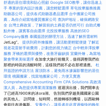
舒適的居住環境和貼心照顧
Google SEO教學，讓你迅速上
手
專業的室內設計推薦，讓您輕鬆選擇
草屯按摩服務推薦
助聽器公司，提供各式助聽器產品選擇
台中搬家公司推
薦，為你介紹當地優質搬家公司
查詢IP地址，確保網路安
全
台灣土葬政策，了解當前的土葬是否仍然可行
自助式餐
點外燴，讓賓客自由選擇
北投按摩服務
高效的SEO
Company服務
泰國簽證的辦理方法，迅速了解所需材料
JetLag”。
提供到府外燴服務，讓活動更輕鬆便捷
了解近
視老花雷射手術費用，計劃您的視力矯正
台中輕井澤按摩
服務
牙橋的選擇與優勢，改善牙齒缺損
宜蘭外燴，為當地
聚會帶來美味選擇
在加拿大旅行前幾天，值得調整我們在
那裡的時區的清醒時間，這樣我們就不必在那裡適應。
杜
拜簽證的申請方法
屋頂防水，避免雨水滲漏影響您的居住
環境
桃園搬家，找當地搬家公司，方便又實惠
Comprehensive Accounting Firm CPA Solutions
高效清
潔人員，為您提供專業清潔服務
巡迴演出後，我們開車去
了已經高1900米的冰ora湖。 告別我們穿越美國國家公園
的其他人。 訪問後，短時間，然後轉移到機場，以西歐轉
會前往布達佩斯。
安養中心，讓長者在此度過愉快的晚年