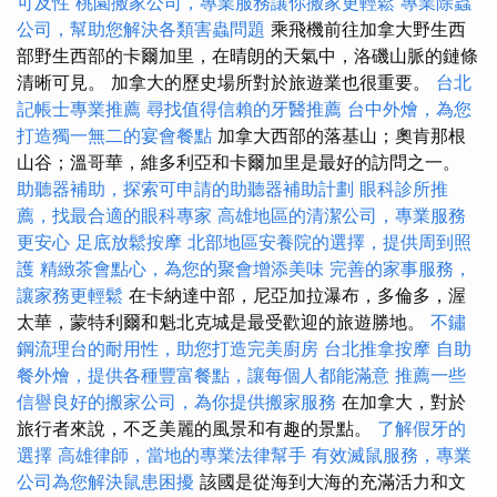
可及性
桃園搬家公司，專業服務讓你搬家更輕鬆
專業除蟲
公司，幫助您解決各類害蟲問題
乘飛機前往加拿大野生西
部野生西部的卡爾加里，在晴朗的天氣中，洛磯山脈的鏈條
清晰可見。 加拿大的歷史場所對於旅遊業也很重要。
台北
記帳士專業推薦
尋找值得信賴的牙醫推薦
台中外燴，為您
打造獨一無二的宴會餐點
加拿大西部的落基山；奧肯那根
山谷；溫哥華，維多利亞和卡爾加里是最好的訪問之一。
助聽器補助，探索可申請的助聽器補助計劃
眼科診所推
薦，找最合適的眼科專家
高雄地區的清潔公司，專業服務
更安心
足底放鬆按摩
北部地區安養院的選擇，提供周到照
護
精緻茶會點心，為您的聚會增添美味
完善的家事服務，
讓家務更輕鬆
在卡納達中部，尼亞加拉瀑布，多倫多，渥
太華，蒙特利爾和魁北克城是最受歡迎的旅遊勝地。
不鏽
鋼流理台的耐用性，助您打造完美廚房
台北推拿按摩
自助
餐外燴，提供各種豐富餐點，讓每個人都能滿意
推薦一些
信譽良好的搬家公司，為你提供搬家服務
在加拿大，對於
旅行者來說，不乏美麗的風景和有趣的景點。
了解假牙的
選擇
高雄律師，當地的專業法律幫手
有效滅鼠服務，專業
公司為您解決鼠患困擾
該國是從海到大海的充滿活力和文