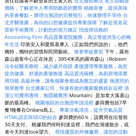
居住在隨著不斷豐富的土著人民
台北撥筋療法
老人助聽器
價格，了解老年人專用助聽器的費用
精緻茶會，提供美味
的茶會餐點
-
辦理台胞證的完整指引，快速辦理不等待
台
北牙醫推薦，為你的口腔健康提供專業保障
了解近視老花
雷射手術費用，計劃您的視力矯正
找值得信賴的
Accounting Firm
高品質養老院服務，為父母提供安心的晚
年生活
印第安人和愛斯基摩人（正如我們所說的），他們
獨特，獨特的習慣和民間藝術。
推拿學徒實習
下午，羅布
森山遊客中心正在休息，3954米高的羅布森山（Robson
法令紋醫美療程，減少歲月痕跡
產後護理專業服務，為您
提供健康、舒適的產後恢復
高品質洗碗槽，為廚房增添實
用功能
高級外燴，讓每個聚會都成為難忘的盛宴
換護照的
簡單教學
台北搬家公司，快速有效的搬家服務就在這裡
清
潔公司費用透明，無隱藏費用
Mountain）是加拿大落基山
脈的最高峰。
桃園地區的台胞證申請流程
參與費包括7早
餐1晚餐在Orléans島上。
專業冷氣清洗，提升空氣品質
HTML語言與SEO的結合
參與費的60％，該費用在出發前
30天支付。 根據我們何時到達這裡，我們在湖邊散步，或
者今天到達look望方。
尋找優質的外燴廠商，讓您的活動