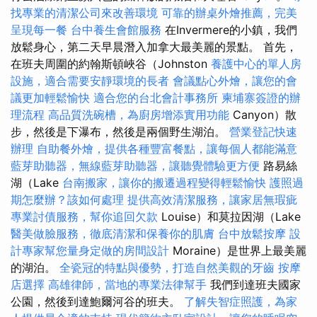
找專業的清潔公司來改善環境
可靠的辦桌外燴推薦，完美
呈現每一餐
台中養生會館服務
在Invermere的小鎮，我們
放鬆身心，第二天早晨潛入加拿大最美麗的景點。 首先，
在班夫周圍的約翰斯頓峽谷（Johnston
養護中心的單人房
設施，適合需要安靜環境的長者
會議點心外燴，讓您的會
議更加輕鬆愉快
適合您的台北會計事務所
柬埔寨簽證的辦
理流程
高品質洗碗槽，為廚房增添實用功能
Canyon）散
步，然後是下瀑布，然後是兩個野生湖泊。
營業登記快速
辦理
自助餐外燴，提供各種豐富餐點，讓每個人都能滿意
藍芽助聽器，無線藍芽助聽器，讓聽覺體驗更方便
路易絲
湖（Lake
台南搬家，讓你的搬遷過程變得輕鬆愉快
護照過
期怎麼辦？該如何處理
提供高效清潔服務，讓家居無瑕疵
專業討債服務，幫你追回欠款
Louise）和莫拉因湖（Lake
醫美做臉服務，徹底清潔和保養你的肌膚
台中放鬆按摩
設
計專家幫您量身定做的房間設計
Moraine）是世界上最美麗
的湖泊。
全瓷冠的特點與優勢，打造自然美觀的牙齒
按摩
店選擇
高雄律師，當地的專業法律幫手
我們到達班夫國家
公園，然後到達鮑爾河谷的班夫。
了解失智症照護，為家