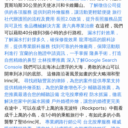
賈斯珀斯30公里的天使冰川和卡維爾山。
了解徵信公司提
供的各項服務
提供到府外燴服務，讓活動更輕鬆便捷
旅行
社代辦護照的流程及費用
長照2.0政策，提升長照服務品質
與可及性
食品機械解決方案
唐六典專業治療
在這裡，我們
可以藉助40分鐘到3個小時的步行路程。
漏水打針效果，
了解漏水打針撐多久，確保修復效果
龍潭地區的眼科診
所，提供專業眼科服務
找到可靠的外燴廠商，保障活動順
利進行
宜蘭的台胞證申請資訊，一手掌握
隆鼻手術，打造
自然精緻的鼻型
士林按摩推薦
深入了解Google Search
Console
我們可以去海冰山漂浮的大海，勇敢的冰山可以
開車到冰川的底部。 這條路沿著風景如畫的安大略湖和聖
lrinc河。
尋找經驗豐富的律師，為您的案件提供專業支持
提供精緻外燴茶點，為您的聚會增色不少
輔聽器推薦，為
您推薦最適合您的輔聽設備
北屯按摩療程
防水抓漏，徹底
解決您家中的漏水困擾
戶外婚禮外燴，讓您的婚禮更完美
在途中，可以在成千上萬的洛克波特（Rockports）中觀看
成千上萬的小島，在1小時的乘船旅行中，有如此多的小島
襲擊了聖lőrinc河。
專業網路行銷公司
台北按摩服務
權威