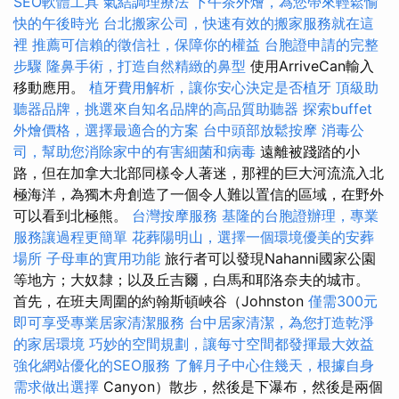
SEO軟體工具
氣結調理療法
下午茶外燴，為您帶來輕鬆愉
快的午後時光
台北搬家公司，快速有效的搬家服務就在這
裡
推薦可信賴的徵信社，保障你的權益
台胞證申請的完整
步驟
隆鼻手術，打造自然精緻的鼻型
使用ArriveCan輸入
移動應用。
植牙費用解析，讓你安心決定是否植牙
頂級助
聽器品牌，挑選來自知名品牌的高品質助聽器
探索buffet
外燴價格，選擇最適合的方案
台中頭部放鬆按摩
消毒公
司，幫助您消除家中的有害細菌和病毒
遠離被踐踏的小
路，但在加拿大北部同樣令人著迷，那裡的巨大河流流入北
極海洋，為獨木舟創造了一個令人難以置信的區域，在野外
可以看到北極熊。
台灣按摩服務
基隆的台胞證辦理，專業
服務讓過程更簡單
花葬陽明山，選擇一個環境優美的安葬
場所
子母車的實用功能
旅行者可以發現Nahanni國家公園
等地方；大奴隸；以及丘吉爾，白馬和耶洛奈夫的城市。
首先，在班夫周圍的約翰斯頓峽谷（Johnston
僅需300元
即可享受專業居家清潔服務
台中居家清潔，為您打造乾淨
的家居環境
巧妙的空間規劃，讓每寸空間都發揮最大效益
強化網站優化的SEO服務
了解月子中心住幾天，根據自身
需求做出選擇
Canyon）散步，然後是下瀑布，然後是兩個