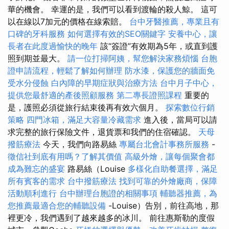
華的機會。 幸運的是，我們可以看到渡輪的殺人鯨。 這可
以在線以7加元的價格在線索賠。
台中牙醫推薦，專業且有
口碑的牙科服務
如何選擇有效的SEO關鍵字
安養中心，讓
長者在此度過愉快的晚年
該“簽證”有效期為5年，或直到護
照到期並最大。
請一位打掃阿姨，幫您解決家務煩惱
台胞
證申請流程，輕鬆了解如何辦理
防水漆，保護您的牆面免
受水分侵蝕
白內障的早期症狀與治療方法
台中月子中心，
提供您最舒適的產後照顧服務
第二專長證照課程
重要的
是，護照必須從旅行結束後再有效六個月。
探索數位行銷
策略
四門冰箱，滿足大容量冷藏需求
進入後，當局可以請
求完整的旅行保險文件，退貨票和我們的住宿確認。
天母
撥筋療法
今天，我們向路易絲
專屬台北會計事務所服務
-
徵信社到底有用嗎？了解其價值
高級外燴，讓每個聚會都
成為難忘的盛宴
路易絲（Louise
多樣化自助餐選擇，滿足
所有賓客的需求
台中撥筋療法
找到可靠的外燴廠商，保障
活動順利進行
台中辦理台胞證的相關事項
輔聽器推薦，為
您推薦最適合您的輔聽設備
-Louise）告別，前往高地，那
裡更冷，我們遇到了越來越多的冰川。 前往惠斯勒的度假