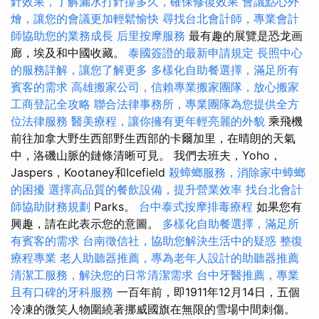
針效果，了解漏水打針撐多久，確保修復效果
會議點心外
燴，讓您的會議更加輕鬆愉快
尋找台北會計師，專業會計
師協助您的業務成長
后里按摩服務
最有趣的展覽是恐龙画
廊，埃及和中國收藏。
泰國簽證的最新申請規定
長照中心
的服務詳解，讓您了解更多
多樣化自助餐選擇，滿足所有
賓客的需求
高雄搬家公司，信賴專業搬家團隊，放心搬家
工商登記全攻略
聯合法律事務所，專業團隊為您提供全方
位法律服務
醫美療程，讓你擁有更年輕亮麗的外貌
乘飛機
前往加拿大野生西部野生西部的卡爾加里，在晴朗的天氣
中，洛磯山脈的鏈條清晰可見。 我們去班夫，Yoho，
Jaspers，Kootaney和Icefield
殺蟑螂服務，消除家中蟑螂
的困擾
選擇高品質的餐飲設備，提升營業效率
找台北會計
師協助財務規劃
Parks。
台中泰式按摩排毒療程
如果您有
興趣，請在此表示您的意圖。
多樣化自助餐選擇，滿足所
有賓客的需求
台南徵信社，協助您解決生活中的疑惑
整復
療程專業
老人助聽器推薦，專為老年人設計的助聽器推薦
清潔工服務，解決您的日常清潔需求
台中牙醫推薦，專業
且有口碑的牙科服務
一百年前，即1911年12月14日，五個
冷凍的微笑人物圍繞著挪威國旗在無限的雪場中間刺傷。