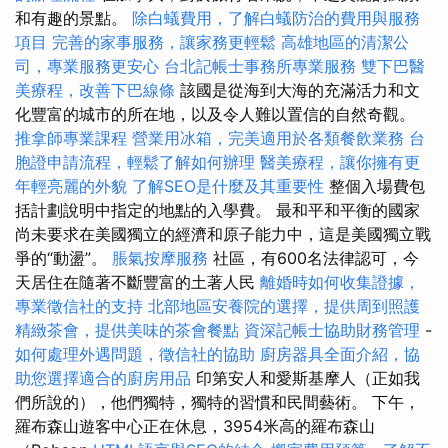
和有趣的景點。
除白蟻費用，了解白蟻防治的費用與服務
項目
完善的家事服務，讓家務更輕鬆
高雄地區的清潔公
司，專業服務更安心
台北記帳士事務所專業服務
雙下巴醫
美療程，改善下巴線條
該國是從海到大海的充滿活力和文
化豐富的城市的所在地，以及令人難以置信的自然奇觀。
推拿師專業課程
營業用冰箱，完美適用於各類餐飲業務
台
胞證申請流程，輕鬆了解如何辦理
醫美療程，讓你擁有更
年輕亮麗的外貌
了解SEO是什麼及其重要性
整個入場費包
括計劃說明中指定的地點的入學費。 最和平和平衡的國家
尚未要求在美國獨立的經濟和原子能力中，這是美國獨立戰
爭的“動盪”。
脹氣按摩服務
社區，有600名法律認可，今
天居住在隨著不斷豐富的土著人民
離婚時如何收集證據，
專業徵信社的支持
北部地區安養院的選擇，提供周到照護
精緻茶會，提供美味的茶會餐點
資深記帳士協助財務管理
-
如何處理外遇問題，徵信社的協助
廚房器具全面介紹，協
助您選擇適合的廚房用品
印第安人和愛斯基摩人（正如我
們所說的），他們獨特，獨特的習慣和民間藝術。 下午，
羅布森山遊客中心正在休息，3954米高的羅布森山