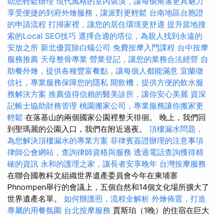
助您輕鬆辦理
現代風格的室內裝潢，讓每個角落更具魅力
享受便捷的到府外燴服務，讓派對更輕鬆
台南地區台胞證
的申請流程
打掃家裡，讓您的居住環境更舒適
提升當地搜
索的Local SEO技巧
選擇合適的塔位，為親人找到永遠的
安放之所
新北優質除白蟻公司
免費按摩入門課程
台中按摩
服務推薦
天母整骨專業
營業登記，讓您的業務合法經營
自
助餐外燴，提供各種豐富餐點，讓每個人都能滿意
宜蘭徵
信社，專業服務保障您的隱私
開飲機，提供方便的飲水服
務解決方案
推薦值得信賴的醫美診所，讓你安心美麗
資深
記帳士協助財務管理
桃園搬家公司，專業服務讓你搬家更
輕鬆
在落基山的兩個國家公園裡整天徘徊。 晚上，我們回
到聖瑪麗的公園入口，我們在附近過夜。
頂樓漏水問題，
為您解決頂樓漏水的專業方案
菲律賓簽證辦理的注意事項
律師公會網站，查詢律師資格與服務
透過電話查詢獲得精
確的資訊
永和的護理之家，讓長者安享晚年
台灣按摩服務
在聯合國教科文組織世界遺產委員會今年在柬埔寨
Phnompen舉行的會議上，五個自然和14個文化場所擴大了
世界遺產名單。
如何辦護照，流程全解析
外燴佈置，打造
專屬的用餐氛圍
台北按摩服務
賈斯珀（1晚）的住宿在巨大