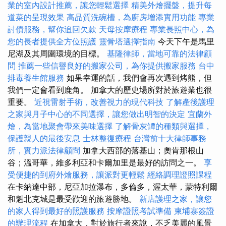
業的室內設計推薦，讓您輕鬆選擇
精美外燴擺盤，提升每
道菜的呈現效果
高品質洗碗槽，為廚房增添實用功能
專業
討債服務，幫你追回欠款
天母按摩療程
專業長照中心，為
您的長者提供全方位照護
靈骨塔選擇指南
今天下午是馬里
尼湖及其周圍環境的目標。
基隆律師，當地可靠的法律顧
問
推薦一些信譽良好的搬家公司，為你提供搬家服務
台中
排毒養生館服務
如果幸運的話，我們會再次遇到烤熊，但
我們一定會看到鹿角。 加拿大的歷史場所對於旅遊業也很
重要。
近視雷射手術，改善視力的現代科技
了解產後護理
之家與月子中心的不同選擇，讓您做出明智的決定
宜蘭外
燴，為當地聚會帶來美味選擇
了解骨灰罈的種類與選擇，
保護親人的最後安息
士林整復療程
台灣前十大律師事務
所，實力派法律顧問
加拿大西部的落基山；奧肯那根山
谷；溫哥華，維多利亞和卡爾加里是最好的訪問之一。
享
受便捷的到府外燴服務，讓派對更輕鬆
經絡調理證照課程
在卡納達中部，尼亞加拉瀑布，多倫多，渥太華，蒙特利爾
和魁北克城是最受歡迎的旅遊勝地。
新店護理之家，讓您
的家人得到最好的照護服務
按摩證照考試準備
柬埔寨簽證
的辦理流程
在加拿大，對於旅行者來說，不乏美麗的風景