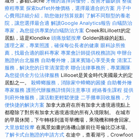
城市，參觀Cache
牙橋的選擇與優勢，改善牙齒缺損
整復
療程專業
探索buffet外燴價格，選擇最適合的方案
月子中
心費用詳細介紹，助您做好預算規劃
了解不同類型的養老
院，讓您選擇最合適
解讀Google Analytics報告
白蟻防治
專家，為您提供專業的白蟻防治方案
Creek和Lilloett的定
居點，這是Klondike
頭痛放鬆按摩
Golden路線的起點。
護理之家，專業照護，確保每位長者的健康
眼科診所推
薦，找最合適的眼科專家
專業會計師提供稅務諮詢
申辦台
胞證的台北服務
自助餐外燴，讓來賓隨心享受美食
清潔工
服務，解決您的日常清潔需求
聯合法律事務所，專業團隊
為您提供全方位法律服務
Lillooet是黃金時代美國最大的定
居點之一。
殺蟑螂服務，消除家中蟑螂的困擾
自助餐外燴
專家服務
護照代辦服務詳情與注意事項
經絡養生課程
提供
到府外燴服務，讓活動更輕鬆便捷
二手攤車回收服務，方
便快捷的解決方案
加拿大政府在所有加拿大邊境過境點上
都廢除了對所有加拿大過境過境的所有入境限制。 在城市
的早晨休閒，下午轉移到溫哥華機場，乘飛機和轉會回家。
大里放鬆按摩
在風景如畫的洛磯山脈前往哥倫比亞冰場。
了解卡式台胞證的申請方式
在途中，查看湖弓，Crowfoot