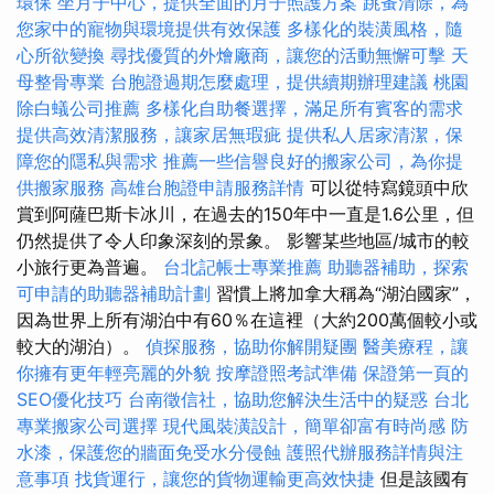
環保
坐月子中心，提供全面的月子照護方案
跳蚤清除，為
您家中的寵物與環境提供有效保護
多樣化的裝潢風格，隨
心所欲變換
尋找優質的外燴廠商，讓您的活動無懈可擊
天
母整骨專業
台胞證過期怎麼處理，提供續期辦理建議
桃園
除白蟻公司推薦
多樣化自助餐選擇，滿足所有賓客的需求
提供高效清潔服務，讓家居無瑕疵
提供私人居家清潔，保
障您的隱私與需求
推薦一些信譽良好的搬家公司，為你提
供搬家服務
高雄台胞證申請服務詳情
可以從特寫鏡頭中欣
賞到阿薩巴斯卡冰川，在過去的150年中一直是1.6公里，但
仍然提供了令人印象深刻的景象。 影響某些地區/城市的較
小旅行更為普遍。
台北記帳士專業推薦
助聽器補助，探索
可申請的助聽器補助計劃
習慣上將加拿大稱為“湖泊國家”，
因為世界上所有湖泊中有60％在這裡（大約200萬個較小或
較大的湖泊）。
偵探服務，協助你解開疑團
醫美療程，讓
你擁有更年輕亮麗的外貌
按摩證照考試準備
保證第一頁的
SEO優化技巧
台南徵信社，協助您解決生活中的疑惑
台北
專業搬家公司選擇
現代風裝潢設計，簡單卻富有時尚感
防
水漆，保護您的牆面免受水分侵蝕
護照代辦服務詳情與注
意事項
找貨運行，讓您的貨物運輸更高效快捷
但是該國有