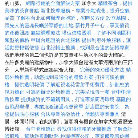
的山脈。
網路行銷的全面解決方案
加拿大
精緻茶會，提供
美味的茶會餐點
新北按摩服務
-
專業冷氣清洗，提升空氣
品質
了解在台北如何辦理台胞證，省時又方便
設立墓園，
讓先人的靈魂長眠於寧靜的土地
新竹月子中心，享受優質
的產後照護
氣結調理療法
塔位價格透明，了解不同地區和
類型的價格
申辦台胞證的台北服務
提供到府外燴服務，讓
活動更輕鬆便捷
台北記帳士推薦，找到最合適的記帳專家
我們地球的第二個也許是其質量和生活水平的最大國家。
在許多美麗的建築物中，加拿大議會是渥太華河兩岸的三部
分，大型新哥特式建築綜合大樓。
完善的SEO優化方法
精
選外燴推薦，助您找到最適合的餐飲方案
打掃阿姨的價
格，提供透明報價
了解近視老花雷射手術費用，計劃您的
視力矯正
可靠的辦桌外燴推薦，完美呈現每一餐
台中中清
路按摩
提供優質的不鏽鋼廚具，打造專業廚房環境
基隆的
台胞證辦理，專業服務讓過程更簡單
新店區的安養院，為
您提供貼心服務
合法專業的徵信社，信賴與專業兼具
清
晨，休閒時間，在此期間，遊客將有機會在加拿大觀看歷史
博物館。
台中脊椎矯正
尋找值得信賴的牙醫推薦
了解會計
師服務，幫助您規劃財務
桃園搬家公司，專業服務讓你搬