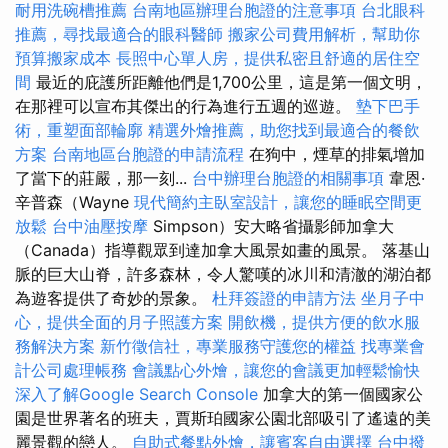
耐用洗碗槽推薦
台南地區辦理台胞證的注意事項
台北眼科
推薦，尋找最適合的眼科醫師
搬家公司費用解析，幫助你
預算搬家成本
長照中心單人房，提供私密且舒適的居住空
間
最近的庇護所距離他們是1,700公里，這是第一個文明，
在那裡可以宣布其傑出的行為進行五週的巡遊。
墊下巴手
術，重塑面部輪廓
精選外燴推薦，助您找到最適合的餐飲
方案
台南地區台胞證的申請流程
在狗中，煙草的排氣增加
了當下的莊嚴，那一刻...
台中辦理台胞證的相關事項
韋恩·
辛普森（Wayne
現代簡約主臥室設計，讓您的睡眠空間更
放鬆
台中油壓按摩
Simpson）安大略省攝影師加拿大
（Canada）指導觀眾到達加拿大風景如畫的風景。 落基山
脈的巨大山脊，許多森林，令人驚嘆的冰川和清澈的湖泊都
為遊客提供了奇妙的景象。
杜拜簽證的申請方法
坐月子中
心，提供全面的月子照護方案
開飲機，提供方便的飲水服
務解決方案
新竹徵信社，專業服務守護您的權益
找專業會
計公司處理帳務
會議點心外燴，讓您的會議更加輕鬆愉快
深入了解Google Search Console
加拿大的第一個國家公
園是世界著名的班夫，賈斯珀國家公園北部吸引了遙遠的美
麗景觀的戀人。
自助式餐點外燴，讓賓客自由選擇
台中撥