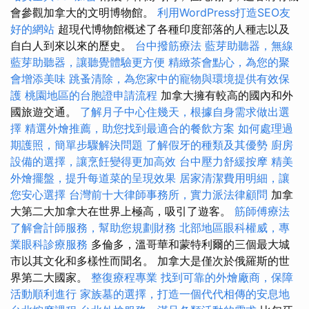
會參觀加拿大的文明博物館。
利用WordPress打造SEO友
好的網站
超現代博物館概述了各種印度部落的人種志以及
自白人到來以來的歷史。
台中撥筋療法
藍芽助聽器，無線
藍芽助聽器，讓聽覺體驗更方便
精緻茶會點心，為您的聚
會增添美味
跳蚤清除，為您家中的寵物與環境提供有效保
護
桃園地區的台胞證申請流程
加拿大擁有較高的國內和外
國旅遊交通。
了解月子中心住幾天，根據自身需求做出選
擇
精選外燴推薦，助您找到最適合的餐飲方案
如何處理過
期護照，簡單步驟解決問題
了解假牙的種類及其優勢
廚房
設備的選擇，讓烹飪變得更加高效
台中壓力舒緩按摩
精美
外燴擺盤，提升每道菜的呈現效果
居家清潔費用明細，讓
您安心選擇
台灣前十大律師事務所，實力派法律顧問
加拿
大第二大加拿大在世界上極高，吸引了遊客。
筋師傅療法
了解會計師服務，幫助您規劃財務
北部地區眼科權威，專
業眼科診療服務
多倫多，溫哥華和蒙特利爾的三個最大城
市以其文化和多樣性而聞名。 加拿大是僅次於俄羅斯的世
界第二大國家。
整復療程專業
找到可靠的外燴廠商，保障
活動順利進行
家族墓的選擇，打造一個代代相傳的安息地