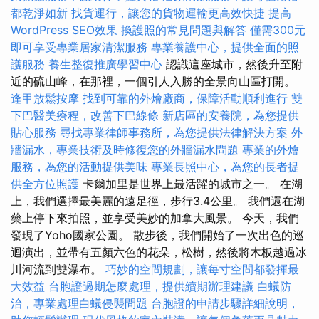
都乾淨如新
找貨運行，讓您的貨物運輸更高效快捷
提高
WordPress SEO效果
換護照的常見問題與解答
僅需300元
即可享受專業居家清潔服務
專業養護中心，提供全面的照
護服務
養生整復推廣學習中心
認識這座城市，然後升至附
近的硫山峰，在那裡，一個引人入勝的全景向山區打開。
逢甲放鬆按摩
找到可靠的外燴廠商，保障活動順利進行
雙
下巴醫美療程，改善下巴線條
新店區的安養院，為您提供
貼心服務
尋找專業律師事務所，為您提供法律解決方案
外
牆漏水，專業技術及時修復您的外牆漏水問題
專業的外燴
服務，為您的活動提供美味
專業長照中心，為您的長者提
供全方位照護
卡爾加里是世界上最活躍的城市之一。 在湖
上，我們選擇最美麗的遠足徑，步行3.4公里。 我們還在湖
藥上停下來拍照，並享受美妙的加拿大風景。 今天，我們
發現了Yoho國家公園。 散步後，我們開始了一次出色的巡
迴演出，並帶有五顏六色的花朵，松樹，然後將木板越過冰
川河流到雙瀑布。
巧妙的空間規劃，讓每寸空間都發揮最
大效益
台胞證過期怎麼處理，提供續期辦理建議
白蟻防
治，專業處理白蟻侵襲問題
台胞證的申請步驟詳細說明，