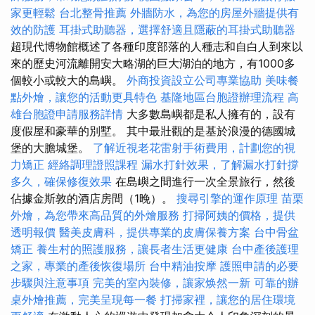
家更輕鬆
台北整骨推薦
外牆防水，為您的房屋外牆提供有
效的防護
耳掛式助聽器，選擇舒適且隱蔽的耳掛式助聽器
超現代博物館概述了各種印度部落的人種志和自白人到來以
來的歷史河流離開安大略湖的巨大湖泊的地方，有1000多
個較小或較大的島嶼。
外商投資設立公司專業協助
美味餐
點外燴，讓您的活動更具特色
基隆地區台胞證辦理流程
高
雄台胞證申請服務詳情
大多數島嶼都是私人擁有的，設有
度假屋和豪華的別墅。 其中最壯觀的是基於浪漫的德國城
堡的大膽城堡。
了解近視老花雷射手術費用，計劃您的視
力矯正
經絡調理證照課程
漏水打針效果，了解漏水打針撐
多久，確保修復效果
在島嶼之間進行一次全景旅行，然後
佔據金斯敦的酒店房間（1晚）。
搜尋引擎的運作原理
苗栗
外燴，為您帶來高品質的外燴服務
打掃阿姨的價格，提供
透明報價
醫美皮膚科，提供專業的皮膚保養方案
台中骨盆
矯正
養生村的照護服務，讓長者生活更健康
台中產後護理
之家，專業的產後恢復場所
台中精油按摩
護照申請的必要
步驟與注意事項
完美的室內裝修，讓家焕然一新
可靠的辦
桌外燴推薦，完美呈現每一餐
打掃家裡，讓您的居住環境