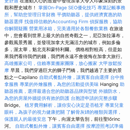
更舒適
在激動人心的巡遊中發現加拿大令人印象深刻的景
觀和歷史城市！
掌握On-Page SEO優化技巧
專業記帳事務
所，幫助您管理日常財務
平價助聽器，提供經濟實惠的助
聽器選擇
找值得信賴的Accounting Firm
偵探服務，協助
你解開疑團
營業用冰箱，完美適用於各類餐飲業務
在旅途
中，您會看到世界上最大的自然奇觀之一，尼亞加拉瀑布，
參觀風景秀麗，並發現加拿大充滿活力的城市，例如多倫
多，渥太華，魁北克和蒙特利爾。 價格相對較高，但是如
果我們看待我們的錢，我們將永遠不會後悔在加拿大旅行。
高雄搬家公司，信賴專業搬家團隊，放心搬家
大甲放鬆按
摩
早晨，我們穿過巨大的獅子門橋，我們越過了主要的景
點之一Capilano
自助式餐點外燴，讓賓客自由選擇
台中推
拿服務
專業的外燴服務，為您的活動提供美味
Hanging
助
聽器推薦，選擇最適合您的助聽器品牌與型號
外牆防水，
為您的房屋外牆提供有效的防護
台胞證申請的完整步驟
Bridge。
植牙費用解析，讓你安心決定是否植牙
專業兒童
眼科，為孩子的視力健康把關
了解骨灰罈的種類與選擇，
保護親人的最後安息
下午，向渥太華告別，前往聖lőrinc
河。
自助式餐點外燴，讓賓客自由選擇
按摩證照考試準備