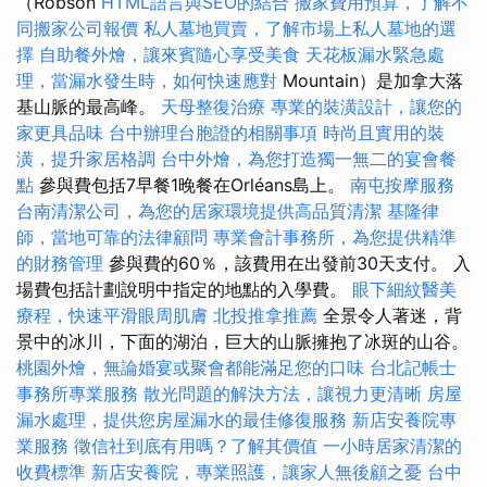
（Robson
HTML語言與SEO的結合
搬家費用預算，了解不
同搬家公司報價
私人墓地買賣，了解市場上私人墓地的選
擇
自助餐外燴，讓來賓隨心享受美食
天花板漏水緊急處
理，當漏水發生時，如何快速應對
Mountain）是加拿大落
基山脈的最高峰。
天母整復治療
專業的裝潢設計，讓您的
家更具品味
台中辦理台胞證的相關事項
時尚且實用的裝
潢，提升家居格調
台中外燴，為您打造獨一無二的宴會餐
點
參與費包括7早餐1晚餐在Orléans島上。
南屯按摩服務
台南清潔公司，為您的居家環境提供高品質清潔
基隆律
師，當地可靠的法律顧問
專業會計事務所，為您提供精準
的財務管理
參與費的60％，該費用在出發前30天支付。 入
場費包括計劃說明中指定的地點的入學費。
眼下細紋醫美
療程，快速平滑眼周肌膚
北投推拿推薦
全景令人著迷，背
景中的冰川，下面的湖泊，巨大的山脈擁抱了冰斑的山谷。
桃園外燴，無論婚宴或聚會都能滿足您的口味
台北記帳士
事務所專業服務
散光問題的解決方法，讓視力更清晰
房屋
漏水處理，提供您房屋漏水的最佳修復服務
新店安養院專
業服務
徵信社到底有用嗎？了解其價值
一小時居家清潔的
收費標準
新店安養院，專業照護，讓家人無後顧之憂
台中