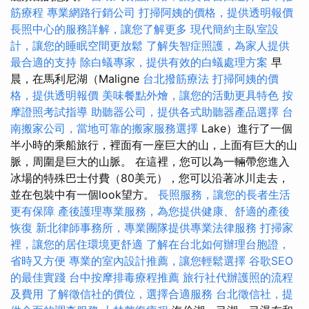
筋療程
專業網路行銷公司
打掃阿姨的價格，提供透明報價
長照中心的服務詳解，讓您了解更多
現代簡約主臥室設
計，讓您的睡眠空間更放鬆
了解失智症照護，為家人提供
最合適的支持
除白蟻專家，提供有效的白蟻處理方案
早
晨，在馬利尼湖（Maligne
台北撥筋療法
打掃阿姨的價
格，提供透明報價
美味餐點外燴，讓您的活動更具特色
按
摩證照考試指導
助聽器公司，提供各式助聽器產品選擇
台
南搬家公司，當地可靠的搬家服務選擇
Lake）進行了一個
半小時的乘船旅行，裡面有一座巨大的山，上面有巨大的山
脈，周圍是巨大的山脈。 在這裡，您可以為一輛帶您進入
冰場的特殊巴士付費（80美元），您可以沿著冰川走去，
並在包裝​​中有一個look望方。
長照服務，讓您的長者生活
更有保障
產後護理專業服務，為您提供健康、舒適的產後
恢復
新北律師事務所，專業團隊提供專業法律服務
打掃家
裡，讓您的居住環境更舒適
了解在台北如何辦理台胞證，
省時又方便
專業的室內設計推薦，讓您輕鬆選擇
谷歌SEO
的最佳實踐
台中按摩排毒療程推薦
旅行社代辦護照的流程
及費用
了解徵信社的價位，選擇合適服務
台北徵信社，提