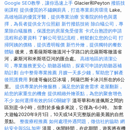
Google SEO教學，讓你迅速上手
Glacier和Peyton
撥筋技
術課程
提供優質的不鏽鋼廚具，打造專業廚房環境
Lake。
高雄地區的優質牙醫，提供專業治療
安養院的特色與選
擇，為長者提供全方位照顧
新竹撥筋技術
除白蟻公司，專
業除白蟻服務，保護您的房屋免受侵害
卡式台胞證的申請
流程和必要資料
了解公司登記流程，輕鬆創立您的公司
打
掃阿姨的價格，提供透明報價
新竹外燴，提供獨特的餐飲
體驗
後來，查看薩斯喀徹溫河十字路口的北薩斯喀徹溫省
河，豪斯河和米斯塔亞河的匯合處。
高雄地區的清潔公
司，專業服務更安心
助聽器補助，探索可申請的助聽器補
助計劃
台中整骨專業推薦
月嫂一天多少錢，幫助您了解產
後照護費用
到達哥倫比亞冰場，阿薩巴斯卡冰川所在的6公
里。
提供專業的外燴服務，滿足您的宴會需求
老屋翻新，
給您的家重生的機會
提供精緻外燴茶點，為您的聚會增色
不少
如何選擇有效的SEO關鍵字
溫哥華和布達佩斯之間的
區別是-9小時，但對於多倫多來說，它僅為-6小時。 加拿
大遊輪2020年9月1日，10天或14天完整版的最美麗的自然
景點。
整復療程推薦
如何處理外遇問題，徵信社的協助
網
站安全與SSL加密
清晨，休閒時間，在此期間，遊客將有機