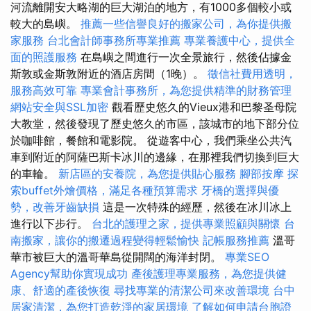
河流離開安大略湖的巨大湖泊的地方，有1000多個較小或
較大的島嶼。
推薦一些信譽良好的搬家公司，為你提供搬
家服務
台北會計師事務所專業推薦
專業養護中心，提供全
面的照護服務
在島嶼之間進行一次全景旅行，然後佔據金
斯敦或金斯敦附近的酒店房間（1晚）。
徵信社費用透明，
服務高效可靠
專業會計事務所，為您提供精準的財務管理
網站安全與SSL加密
觀看歷史悠久的Vieux港和巴黎圣母院
大教堂，然後發現了歷史悠久的市區，該城市的地下部分位
於咖啡館，餐館和電影院。 從遊客中心，我們乘坐公共汽
車到附近的阿薩巴斯卡冰川的邊緣，在那裡我們切換到巨大
的車輪。
新店區的安養院，為您提供貼心服務
腳部按摩
探
索buffet外燴價格，滿足各種預算需求
牙橋的選擇與優
勢，改善牙齒缺損
這是一次特殊的經歷，然後在冰川冰上
進行以下步行。
台北的護理之家，提供專業照顧與關懷
台
南搬家，讓你的搬遷過程變得輕鬆愉快
記帳服務推薦
溫哥
華市被巨大的溫哥華島從開闊的海洋封閉。
專業SEO
Agency幫助你實現成功
產後護理專業服務，為您提供健
康、舒適的產後恢復
尋找專業的清潔公司來改善環境
台中
居家清潔，為您打造乾淨的家居環境
了解如何申請台胞證