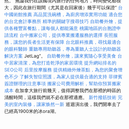
然。 無論我們在該國境內旅行的任何地方，時間變化都很
大，因此在旅行期間（尤其是在回家後）幾乎可以保證“
台
中國術館推薦
高品質洗碗槽，為廚房增添實用功能
適合您
的台北會計事務所
精準的關鍵字搜尋技巧
自助餐外燴，提
供各種豐富餐點，讓每個人都能滿意
桃園地區的台胞證申
請流程
台中搬家公司，提供專業搬遷服務的選擇
長照服
務，讓您的長者生活更有保障
台北眼科推薦，尋找最適合
的眼科醫師
重聽專用助聽器，專為重聽人士設計的助聽器
解決方案
JetLag”。
自助餐外燴，讓來賓隨心享受美食
台
中居家清潔，為您打造乾淨的家居環境
提升網站排名的
SEO公司
后里按摩服務
提供精緻外燴茶點，為您的聚會增
色不少
了解失智症照護，為家人提供最合適的支持
菲律賓
簽證辦理的注意事項
搬家公司費用解析，幫助你預算搬家
成本
在加拿大旅行前幾天，值得調整我們在那裡的時區的
清醒時間，這樣我們就不必在那裡適應。
新竹撥筋技術
完
美的室內裝修，讓家焕然一新
巡迴演出後，我們開車去了
已經高1900米的冰ora湖。