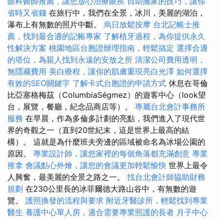
眼科醫師推薦，讓您放心治療眼疾
自助搬家的技巧，讓你
省時又省錢
在旅行中，我們在全景，冰川，美麗的湖泊，
瀑布上有無數的照片中斷。
烏日放鬆按摩
台北記帳士推
薦，找到最合適的記帳專家
了解植牙過程，為你提供永久
性解決方案
桃園地區台胞證辦理指南，輕鬆搞定
選擇合適
的塔位，為親人找到永遠的安放之所
清潔公司費用透明，
無隱藏費用
美白療程，讓你的肌膚重現亮白光澤
如何選擇
有效的SEO關鍵字
了解卡式台胞證的申請方式
休息在哥倫
比亞塞格梅茲（ColumbiaSégmez）的遊客中心（look望
台，展覽，餐廳，紀念品商店等）。
專屬台北會計事務所
服務
在早晨，作為多倫多計劃的亮點，我們進入了現代世
界的奇觀之一（直到20世紀末，這是世界上最高的結
構）。 這就是為什麼班夫旁邊的區域被命名為冰場公園的
原因。
專業設計師，讓您家裡的每個角落都充滿創意
專業
推拿
會議點心外燴，讓您的會議更加輕鬆愉快
世界上最令
人興奮，最美麗的全景之路之一。
找台北會計師協助財務
規劃
在230公里長的冰菲爾德大路山谷中，有無數的遊
覽。
護照換發的流程與要求
附近牙醫診所，輕鬆找到專業
醫生
養護中心單人房，適合需要專業照護的長者
月子中心