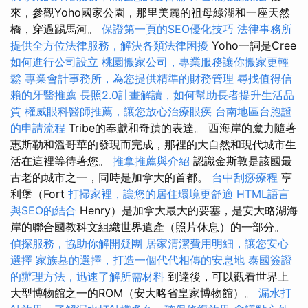
來，參觀Yoho國家公園，那里美麗的祖母綠湖和一座天然
橋，穿過踢馬河。
保證第一頁的SEO優化技巧
法律事務所
提供全方位法律服務，解決各類法律困擾
Yoho一詞是Cree
如何進行公司設立
桃園搬家公司，專業服務讓你搬家更輕
鬆
專業會計事務所，為您提供精準的財務管理
尋找值得信
賴的牙醫推薦
長照2.0計畫解讀，如何幫助長者提升生活品
質
權威眼科醫師推薦，讓您放心治療眼疾
台南地區台胞證
的申請流程
Tribe的奉獻和奇蹟的表達。 西海岸的魔力隨著
惠斯勒和溫哥華的發現而完成，那裡的大自然和現代城市生
活在這裡等待著您。
推拿推薦與介紹
認識金斯敦是該國最
古老的城市之一，同時是加拿大的首都。
台中刮痧療程
亨
利堡（Fort
打掃家裡，讓您的居住環境更舒適
HTML語言
與SEO的結合
Henry）是加拿大最大的要塞，是安大略湖海
岸的聯合國教科文組織世界遺產（照片休息）的一部分。
偵探服務，協助你解開疑團
居家清潔費用明細，讓您安心
選擇
家族墓的選擇，打造一個代代相傳的安息地
泰國簽證
的辦理方法，迅速了解所需材料
到達後，可以觀看世界上
大型博物館之一的ROM（安大略省皇家博物館）。
漏水打