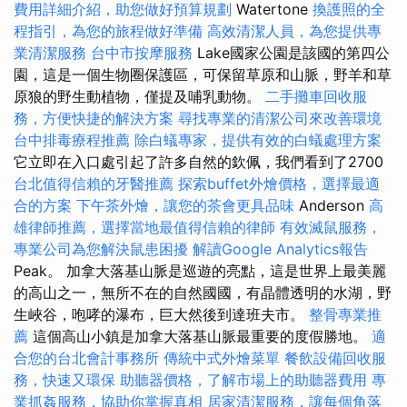
費用詳細介紹，助您做好預算規劃
Watertone
換護照的全
程指引，為您的旅程做好準備
高效清潔人員，為您提供專
業清潔服務
台中市按摩服務
Lake國家公園是該國的第四公
園，這是一個生物圈保護區，可保留草原和山脈，野羊和草
原狼的野生動植物，僅提及哺乳動物。
二手攤車回收服
務，方便快捷的解決方案
尋找專業的清潔公司來改善環境
台中排毒療程推薦
除白蟻專家，提供有效的白蟻處理方案
它立即在入口處引起了許多自然的欽佩，我們看到了2700
台北值得信賴的牙醫推薦
探索buffet外燴價格，選擇最適
合的方案
下午茶外燴，讓您的茶會更具品味
Anderson
高
雄律師推薦，選擇當地最值得信賴的律師
有效滅鼠服務，
專業公司為您解決鼠患困擾
解讀Google Analytics報告
Peak。 加拿大落基山脈是巡遊的亮點，這是世界上最美麗
的高山之一，無所不在的自然國國，有晶體透明的水湖，野
生峽谷，咆哮的瀑布，巨大然後到達班夫市。
整骨專業推
薦
這個高山小鎮是加拿大落基山脈最重要的度假勝地。
適
合您的台北會計事務所
傳統中式外燴菜單
餐飲設備回收服
務，快速又環保
助聽器價格，了解市場上的助聽器費用
專
業抓姦服務，協助你掌握真相
居家清潔服務，讓每個角落