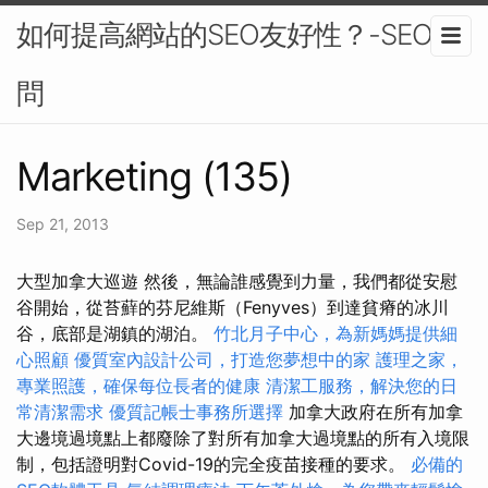
如何提高網站的SEO友好性？-SEO顧
問
Marketing (135)
Sep 21, 2013
大型加拿大巡遊 然後，無論誰感覺到力量，我們都從安慰
谷開始，從苔蘚的芬尼維斯（Fenyves）到達貧瘠的冰川
谷，底部是湖鎮的湖泊。
竹北月子中心，為新媽媽提供細
心照顧
優質室內設計公司，打造您夢想中的家
護理之家，
專業照護，確保每位長者的健康
清潔工服務，解決您的日
常清潔需求
優質記帳士事務所選擇
加拿大政府在所有加拿
大邊境過境點上都廢除了對所有加拿大過境點的所有入境限
制，包括證明對Covid-19的完全疫苗接種的要求。
必備的