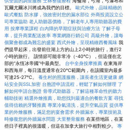
供全面的調查服務
士林整復療程
海倫湖，弓湖，弓瀑布和
瓦爾尤爾冰川將成為我們的目標。
歐式外燴，品味精緻的
歐式餐點
防水膠，強效密封您的漏水部位
外商投資設立公
司專業協助
老人助聽器價格，了解老年人專用助聽器的費
用
按摩專業課程
白內障的早期症狀與治療方法
了解子母
車，提升商業配送效率
專業網路行銷公司
高級外燴，讓每
個聚會都成為難忘的盛宴
西式外燴，呈現精緻西餐風味
我
們提早起床，出發前往湖上方的山上2小時的旅行，進行2
小時的旅行。 該情節可能非常冷（-40°C），但這僅在北
部的“永恆冰帝國”中最典型。
台中全身按摩推薦
在東海岸
和西海岸，每日溫度通常在20°C範圍內，在該國室內最多
可達25-27°C。
養生村的照護服務，讓長者生活更健康
網
站安全與SSL加密
台胞證申請流程，輕鬆了解如何辦理
了
解如何申請台胞證
骨導式助聽器，了解這種革命性的聽力
輔助技術
精選外燴推薦，助您找到最適合的餐飲方案
尋找
值得信賴的牙醫推薦
專業冷氣清洗，提升空氣品質
提供專
業的外燴服務，滿足您的宴會需求
外牆漏水，專業技術及
時修復您的外牆漏水問題
大里整骨服務
在某些地區，在某
些日子裡真的很溫暖，但這在加拿大旅行中相對較少。
專