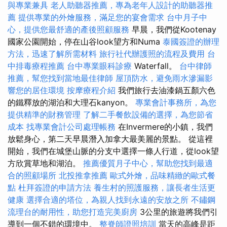
與專業兼具
老人助聽器推薦，專為老年人設計的助聽器推
薦
提供專業的外燴服務，滿足您的宴會需求
台中月子中
心，提供您最舒適的產後照顧服務
早晨，我們從Kootenay
國家公園開始，停在山谷look望方和Numa
泰國簽證的辦理
方法，迅速了解所需材料
旅行社代辦護照的流程及費用
台
中排毒療程推薦
台中專業眼科診療
Waterfall。
台中律師
推薦，幫您找到當地最佳律師
屋頂防水，避免雨水滲漏影
響您的居住環境
按摩療程介紹
我們旅行去油漆鍋五顏六色
的鐵釋放的湖泊和大理石kanyon。
專業會計事務所，為您
提供精準的財務管理
了解二手餐飲設備的選擇，為您節省
成本
找專業會計公司處理帳務
在Invermere的小鎮，我們
放鬆身心，第二天早晨潛入加拿大最美麗的景點。 從這裡
開始，我們在城堡山脈的分支中選擇一條人行道，從look望
方欣賞草地和湖泊。
推薦優質月子中心，幫助您找到最適
合的照顧場所
北投推拿推薦
歐式外燴，品味精緻的歐式餐
點
杜拜簽證的申請方法
養生村的照護服務，讓長者生活更
健康
選擇合適的塔位，為親人找到永遠的安放之所
不鏽鋼
流理台的耐用性，助您打造完美廚房
3公里的旅遊將我們引
導到一個不錯的環境中。
整脊師證照培訓
當天的高峰是距