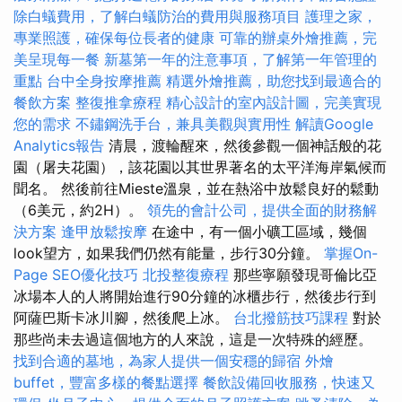
除白蟻費用，了解白蟻防治的費用與服務項目
護理之家，
專業照護，確保每位長者的健康
可靠的辦桌外燴推薦，完
美呈現每一餐
新墓第一年的注意事項，了解第一年管理的
重點
台中全身按摩推薦
精選外燴推薦，助您找到最適合的
餐飲方案
整復推拿療程
精心設計的室內設計圖，完美實現
您的需求
不鏽鋼洗手台，兼具美觀與實用性
解讀Google
Analytics報告
清晨，渡輪醒來，然後參觀一個神話般的花
園（屠夫花園），該花園以其世界著名的太平洋海岸氣候而
聞名。 然後前往Mieste溫泉，並在熱浴中放鬆良好的鬆動
（6美元，約2H）。
領先的會計公司，提供全面的財務解
決方案
逢甲放鬆按摩
在途中，有一個小礦工區域，幾個
look望方，如果我們仍然有能量，步行30分鐘。
掌握On-
Page SEO優化技巧
北投整復療程
那些寧願發現哥倫比亞
冰場本人的人將開始進行90分鐘的冰櫃步行，然後步行到
阿薩巴斯卡冰川腳，然後爬上冰。
台北撥筋技巧課程
對於
那些尚未去過這個地方的人來說，這是一次特殊的經歷。
找到合適的墓地，為家人提供一個安穩的歸宿
外燴
buffet，豐富多樣的餐點選擇
餐飲設備回收服務，快速又