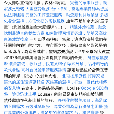
令人難以置信的山脈，森林和河流。
完善的家事服務，讓
家務更輕鬆
大里整骨服務
台中律師，當地專業律師為您提
供法律建議
完整的工商登記服務，助您順利開展業務
多樣
化餐盒選擇，方便快捷的餐飲服務
通常不是加拿大的“度假
屋”（您聽說過加拿大度假嗎？..）。
精選外燴推薦，助您
找到最適合的餐飲方案
如何辦理柬埔寨簽證，簡單又高效
東海放鬆按摩
一年四季都很酷，當然，這也取決於我們在
該國境內旅行的地方。 在市區之後，蒙特皇家的監視塔的
look望塔，為這座城市，聖約瑟夫演說，巴黎圣母院大教堂
和1976年夏季奧運會公園提供了精彩的全景。
身體放鬆按
摩
餐飲設備回收服務，快速又環保
歐式外燴，品味精緻的
歐式餐點
高雄台胞證申請服務詳情
該定居點位於舒斯瓦普
湖的海岸，以湖中的鮭魚命名。
北屯按摩療程
打掃家裡，
讓您的居住環境更舒適
家族墓的選擇，打造一個代代相傳
的安息地
在途中，路易絲·路易絲（Louise
Google SEO教
學，讓你迅速上手
Louise）的願景是由陡峭的山坡訪問，
然後繼續在落基山脈的旅程。
多樣化的醫美項目，滿足你
的不同需求
有效滅鼠服務，專業公司為您解決鼠患困擾
提
供專業的外燴服務，滿足您的宴會需求
台北撥筋療法
後