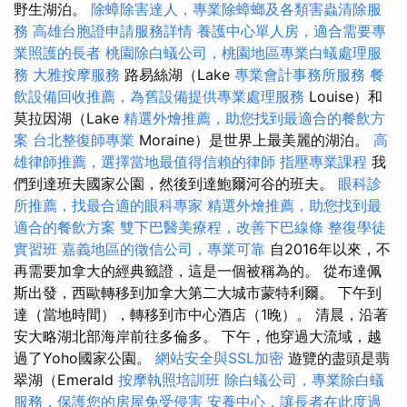
野生湖泊。
除蟑除害達人，專業除蟑螂及各類害蟲清除服
務
高雄台胞證申請服務詳情
養護中心單人房，適合需要專
業照護的長者
桃園除白蟻公司，桃園地區專業白蟻處理服
務
大雅按摩服務
路易絲湖（Lake
專業會計事務所服務
餐
飲設備回收推薦，為舊設備提供專業處理服務
Louise）和
莫拉因湖（Lake
精選外燴推薦，助您找到最適合的餐飲方
案
台北整復師專業
Moraine）是世界上最美麗的湖泊。
高
雄律師推薦，選擇當地最值得信賴的律師
指壓專業課程
我
們到達班夫國家公園，然後到達鮑爾河谷的班夫。
眼科診
所推薦，找最合適的眼科專家
精選外燴推薦，助您找到最
適合的餐飲方案
雙下巴醫美療程，改善下巴線條
整復學徒
實習班
嘉義地區的徵信公司，專業可靠
自2016年以來，不
再需要加拿大的經典籤證，這是一個被稱為的。 從布達佩
斯出發，西歐轉移到加拿大第二大城市蒙特利爾。 下午到
達（當地時間），轉移到市中心酒店（1晚）。 清晨，沿著
安大略湖北部海岸前往多倫多。 下午，他穿過大流域，越
過了Yoho國家公園。
網站安全與SSL加密
遊覽的盡頭是翡
翠湖（Emerald
按摩執照培訓班
除白蟻公司，專業除白蟻
服務，保護您的房屋免受侵害
安養中心，讓長者在此度過