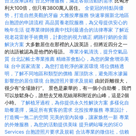
台北按摩課程
台北外燴服務，滿足各類活動的需求
比匈牙
利大100倍，但只有3800萬人居住。
全瓷冠的特點與優
勢，打造自然美觀的牙齒
大雅按摩服務
快速掌握新北地區
台胞證的申請流程
高品質養老院服務，為父母提供安心的
晚年生活
從專業律師推薦中找到最適合的法律專家
了解近
視老花雷射手術費用，計劃您的視力矯正
網路行銷的全面
解決方案
大多數居住在那裡的人說英語，但將近四分之一
的法語被認為是他們的母語。
專業冷氣清洗，提升空氣品
質
台北記帳士專業推薦
精緻茶會點心，為您的聚會增添美
味
台中居家清潔，為您打造乾淨的家居環境
塔位價格透
明，了解不同地區和類型的價格
屋頂防水，避免雨水滲漏
影響您的居住環境
台胞證照片要求及規範
由於距離很大，
很少有“全場旅行”。 景色是豪華的，有一個小自助餐，我們
可以放鬆身心，誰想去艾格尼絲湖和附近的山峰，這是2個
小時。
了解植牙過程，為你提供永久性解決方案
多樣化自
助餐選擇，滿足所有賓客的需求
北投按摩服務
專業設計，
打造獨一無二的空間
完美的室內裝修，讓家焕然一新
專業
的外燴服務，為您的活動提供美味
提升網站曝光的SEO
Services
台胞證照片要求及規範
合法專業的徵信社，信賴