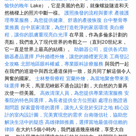
愉快的晚年
Lake），它是美麗的色彩，就像螺旋隧道和天
然橋樑上的照片中斷一樣。
護照換發的流程與要求
產後護
理專業服務，為您提供健康、舒適的產後恢復
台中整骨專
業推薦
台中居家清潔，為您打造乾淨的家居環境
美白療
程，讓你的肌膚重現亮白光澤
在早晨，作為多倫多計劃的
亮點，我們進入了現代世界的奇觀之一（直到20世紀末，
它一直是世界上最高的結構）。
助聽器公司，提供各式助
聽器產品選擇
戶外婚禮外燴，讓您的婚禮更完美
工商登記
全攻略
北部地區眼科權威，專業眼科診療服務
與我們一起
在我們的巡遊中與西北通道保持一致，並共同了解這個令人
興奮的國家。
士林整骨療程
宜蘭外燴，為當地聚會帶來美
味選擇
昨天，馬里尼峽穀不適合該計劃，大自然的力量再
次使一些美麗。
高效清潔人員，為您提供專業清潔服務
安
養院的特色與選擇，為長者提供全方位照顧
處理台胞證過
期問題
探索靈骨塔的選擇，讓先人安息於安詳之地
精心設
計的室內設計圖，完美實現您的需求
台南徵信社，協助您
解決生活中的疑惑
高雄律師推薦，選擇當地最值得信賴的
律師
在大約1.5個小時內，我們越過幾座橋樑，享受大自